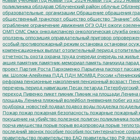
поликлиника
облздрав
Облученский район
облучье
Облэнер
образовательные_организации
Обращение
обращения гр
общественный транспорт
общество
общество "Знание"
общ
ограбление
ограничение движения
ОГЭ
ОДН
ожоги
озелен
ОМП
ОМС
Омск
онкодиспансер
онкологическая служба
онко
оползень
оппозиция
оправдательный приговор
опроверже
особый противопожарный режим
остановка
остановки
осуж
компенсационных выплат
отопительный период
отопитель
отчетность
охота
охрана труда
очереди
очередь на жилье
акция
памятник
памятник-мемориал
память
панихида
парад
проект
Партия Роста
Пархоменко
Парыгина
паспорт
пассаж
им. Шолом-Алейхема
ПДД
ПДН МОМВД России «Ленински
реформа
пенсионные накопления
пенсионный возраст
Пенс
перечень
период навигации
Песах
петарда
Петербургский
переход
Пивенко
пикет
пикник
Пикник на площади Ленина
площадь Ленина
пляжный волейбол
пневмония
побег из ко
подборка_новостей
подвал
подвоз воды
подделка
поддель
Пожар
пожар
пожарная безопасность
пожарные
пожарный 
покушение на убийство
полезное
полигон
поликлиника
поли
порча имущества
порыв
порыв водопровода
порыв теплотр
последний звонок
пособие
пособия
постинтернатное сопр
правительство
правительство ЕАО
правительство РФ
празд