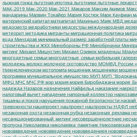
лыжная гонка
льготная ипотека
льготники
льготные лекарст
МАК-2019
Мак-2020
Мак-2021
Макаров
Максим Акимов
Макс
мандарины
Марвин Токайер
Мария Костюк
Марк Кауфман
ма
материнский капитал
маткапитал
Махинько
Маяк
МВД
меда
медосмотр
медработники
медсестры
международная деле
метеорит
методика
мигранты
миграционная политика
мигра
вода
Минздрав
минимальный размер заработной платы
мин
строительства и ЖКХ
Минобороны РФ
Минобрнауки
Минпр
митинг
Михаил Мишустин
Михаил Озимок
младенцы
Младу
многодетные семьи
многодетные_семьи
мобильная галере
молодежь
молоко
молочное скотоводство
МОМВД России «
Нижнеленинском
мотопомпа
мошенник
мошенники
мошенн
программа
муниципальное имущество
МУП
МУП "Водокана
МФЦ
МЧС
МЧС РФ
мэр
мэрия
мэрия Биробиджана
мэрия_Б
надежда
Назаров
назначения
Найфельд
наказание
накркот
налоговый вычет
нападение
напорный коллектор
наркозави
тишины и покоя
нарушения пожарной безопасности
насвай
тревожности
наципроект
нацпроект
нацпроекты
НДФЛ
неб
незаконная охота
незаконная рубка
незаконная_реклама
не
несанкционированный_митинг
несовершеннолетние
несчас
пропуска
Николаевка
николаевка_памятник
Николаевская ра
нововвведение
нововведение
нововведениея
нововведен
новый учебный год
новый_год_2024
новый_год_2025
новый