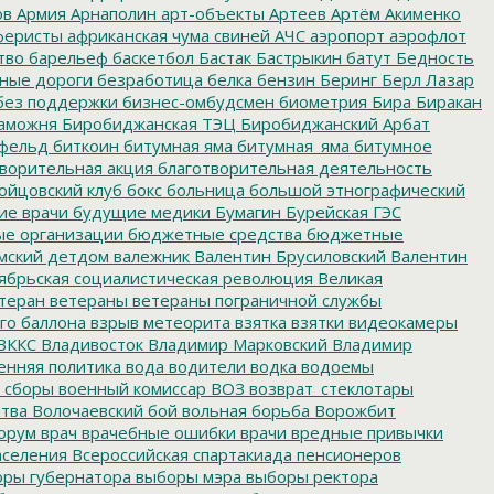
ов
Армия
Арнаполин
арт-объекты
Артеев
Артём Акименко
еристы
африканская чума свиней
АЧС
аэропорт
аэрофлот
тво
барельеф
баскетбол
Бастак
Бастрыкин
батут
Бедность
нные дороги
безработица
белка
бензин
Беринг
Берл Лазар
без поддержки
бизнес-омбудсмен
биометрия
Бира
Биракан
аможня
Биробиджанская ТЭЦ
Биробиджанский Арбат
фельд
биткоин
битумная яма
битумная_яма
битумное
ворительная акция
благотворительная деятельность
ойцовский клуб
бокс
больница
большой этнографический
е врачи
будущие медики
Бумагин
Бурейская ГЭС
е организации
бюджетные средства
бюджетные
мский детдом
валежник
Валентин Брусиловский
Валентин
ябрьская социалистическая революция
Великая
теран
ветераны
ветераны пограничной службы
го баллона
взрыв метеорита
взятка
взятки
видеокамеры
ВККС
Владивосток
Владимир Марковский
Владимир
енняя политика
вода
водители
водка
водоемы
 сборы
военный комиссар
ВОЗ
возврат_стеклотары
итва
Волочаевский бой
вольная борьба
Ворожбит
орум
врач
врачебные ошибки
врачи
вредные привычки
аселения
Всероссийская спартакиада пенсионеров
ры губернатора
выборы мэра
выборы ректора