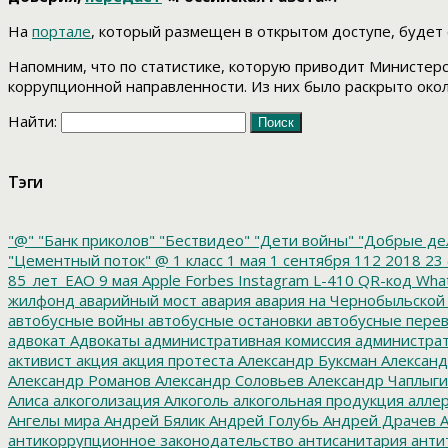
На
портале
, который размещен в открытом доступе, будет 
Напомним, что по статистике, которую приводит Министерс
коррупционной направленности. Из них было раскрыто окол
Найти:
Тэги
"@"
"Банк приколов"
"Бествидео"
"Дети войны"
"Добрые де
"Цементный поток"
@
1 класс
1 мая
1 сентября
112
2018
23 
85_лет_ЕАО
9 мая
Apple
Forbes
Instagram
L-410
QR-код
Wha
жилфонд
аварийный мост
авария
авария на Чернобыльской
автобусные войны
автобусные остановки
автобусные перев
адвокат
Адвокаты
административная комиссия
администрат
активист
акция
акция протеста
Александр Буксман
Александ
Александр Романов
Александр Соловьев
Александр Чаплыг
Алиса
алкоголизация
Алкоголь
алкогольная продукция
аллер
Ангелы мира
Андрей Бялик
Андрей Голубь
Андрей Драчев
А
антикоррупционное законодательство
антисанитария
анти