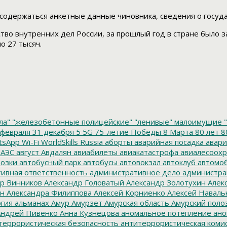
содержаться анкетные данные чиновника, сведения о госуда
тво внутренних дел России, за прошлый год в стране было 
о 27 тысяч.
ла"
"железобетонные полицейские"
"ленивые" малоимущие
"
февраля
31 декабря
5
5G
75-летие Победы
8 Марта
80 лет
8
tsApp
Wi-Fi
WorldSkills Russia
аборты
аварийная посадка
авари
 АЭС
август
Авдалян
авиабилеты
авиакатастрофа
авиалесоохр
озки
автобусный парк
автобусы
автовокзал
автоклуб
автомо
ивная ответственность
административное дело
администра
р Винников
Александр Головатый
Александр Золотухин
Алек
ин
Александра Филиппова
Алексей Корниенко
Алексей Наваль
гия
альманах
Амур
Амурзет
Амурская область
Амурский поло
ндрей Пивенко
Анна Кузнецова
аномальное потепление
ано
террористическая безопасность
антитеррористическая коми