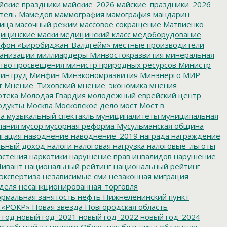
йские праздники
майские_2026
майские_праздники_2026
тель
Мамедов
маммография
мамография
мандарин
ица
масочный режим
массовое сокращение
Матвиенко
ицинские маски
медицинский класс
медоборудование
фон «Биробиджан-Валдгейм»
местные производители
анизации
миллиардеры
Минвостокразвития
минеральная
тво просвещения
министр природных ресурсов
Министр
интруд
Минфин
Минэкономразвития
Минэнерго
МИР
т
Мнение_Тиховский
мнение_экономика
мнения
отека
Молодая Гвардия
молодежный еврейский центр
одукты
Москва
Московское дело
мост
Мост в
ва
музыкальный спектакль
муниципалитеты
муниципальная
пания
мусор
мусорная реформа
Мусульманская община
гация
наводнение
наводнение_2019
награда
награждение
льный доход
налоги
налоговая нагрузка
налоговые_льготы
астения
наркотики
нарушение прав инвалидов
нарушение
ивант
национальный рейтинг
национальный рейтинг
экспертиза
независимые сми
незаконная миграция
деля
несанкционированная_торговля
рмальная занятость
нефть
Нижнеленинский пункт
 «РОКР»
Новая звезда
Новгородская область
 год
новый год_2021
новый год_2022
новый год_2024
р событий за неделю
Областная больница
областная