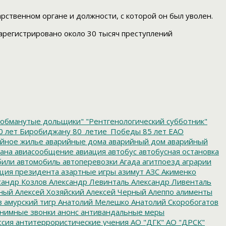
рственном органе и должности, с которой он был уволен.
зарегистрировано около 30 тысяч преступлений
обманутые дольщики"
"Рентгенологический субботник"
0 лет Биробиджану
80_летие_Победы
85 лет ЕАО
йное жилье
аварийные дома
аварийный дом
аварийный
ана
авиасообщение
авиация
автобус
автобусная остановка
били
автомобиль
автоперевозки
Агада
агитпоезд
аграрии
ция президента
азартные игры
азимут
АЗС
Акименко
сандр Козлов
Александр Левинталь
Александр Ливенталь
ный
Алексей Хозяйский
Алексей Черный
Алеппо
алименты
з
амурский тигр
Анатолий Мелешко
Анатолий Скоробогатов
нимные звонки
анонс
антивандальные меры
ссия
антитеррористические учения
АО "ДГК"
АО "ДРСК"