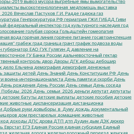
боры-2019
вывоз мусора
выгребные ямы
вымогательство
циалисты
высокотехнологичная_медпомощь
выставка
_2026
Вячеслав Пастухов
Г.И. Радде
гадюка
газ
куратура
Генпрокуратура РФ
гериатрия
ГЖИ
ГИБДД
Гиви
ный федеральный инспектор
год культурного наследия
год
олосование
голубая сорока
Гольдштейн
гомеопатия
ячая вода
горячая линия
горячее питание
госавтоинспекция
мация"
грабеж
град
граница
грант
график подвоза воды
н
губернатор ЕАО
ГУК
Гулягин
Д
давление на
восточное ГУ Банка России
дальневосточный гектар
твенный контроль
двор
Дворы
ДГК
дебош
дебошир
х
дело Ельчина
демография
демогрфия
денежные
ь защиты детей
День Знаний
День Конституции РФ
День
и воина-интернационалиста
День памяти и скорби
День
День рождения
День России
День семьи
День соседа
_Победы_2026
День_семьи_2026
деньги
депутат
депутаты
а
детские батуты
детские выплаты
детские пособия
детские
кие животные
диспансеризация
дистанционка
и
Добрые руки
довыборы_в_Думу
дождь
документальный
фицеров
дом престарелых
домашние животные
ход
доходы
ДПС
дрова
ДТП
дтп
Дудин
дым
ДЭК
дюкер
ть
Еврстат
ЕГЭ
Единая Россия
единая субсидия
Единый
езд
железная дорога
железнодорожный переезд
женская