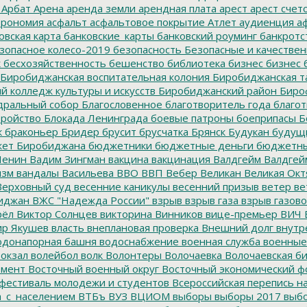
Арбат
Арена
аренда земли
арендная плата
арест
арест счет
трономия
асфальт
асфальтовое покрытие
Атлет
аудиенция
аф
овская карта
банковские_карты
банковский роуминг
банкротс
зопасное колесо-2019
безопасность
Безопасные и качестве
к
бесхозяйственность
бешенство
библиотека
бизнес
бизнес 
Биробиджанская воспитательная колония
Биробиджанская т
 колледж культуры и искусств
Биробиджанский район
Биро
дральный собор
Благословенное
благотворитель года
благот
тройство
Блокада Ленинграда
боевые патроны
боеприпасы
Б
к
браконьер
Бридер
брусит
брусчатка
Брянск
Будукан
будущи
ет Биробиджана
бюджетники
бюджетные деньги
бюджетны
Ленин
Вадим Зингман
вакцина
вакцинация
Валдгейм
Валдгей
изм
вандалы
Васильева
ВВО
ВВП
Вебер
Великан
Великая Окт
ерховный суд
весенние каникулы
весенний призыв
ветер
ве
иджан
ВЖС "Надежда России"
взрыв
взрыв газа
взрыв газово
рёл
Виктор Солнцев
викторина
Винников
вице-премьер
ВИЧ
р Якушев
власть
внеплановая проверка
Внешний долг
внутр
донапорная башня
водоснабжение
военная служба
военные
окзал
волейбол
волк
Волонтеры
Волочаевка
Волочаевская б
емент
Восточный военный округ
Восточный экономический ф
фестиваль молодежи и студентов
Всероссийская перепись н
а_с_населением
ВТБъ
ВУЗ
ВЦИОМ
выборы
выборы 2017
выбо