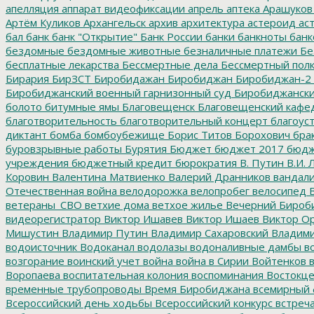
апелляция
аппарат видеофиксации
апрель
аптека
Арашуков
Артём Куликов
Архангельск
архив
архитектура
астероид
ас
бал
банк
банк "Открытие"
Банк России
банки
банкноты
банк
бездомные
бездомные животные
безналичные платежи
Бе
бесплатные лекарства
Бессмертные дела
Бессмертный пол
Бирария
БирЗСТ
Биробидажан
Биробиджан
Биробиджан-2
Биробиджанский военный гарнизонный суд
Биробиджанский
болото
битумные ямы
Благовещенск
Благовещенский кафе
благотворительность
благотворительный концерт
благоус
диктант
бомба
бомбоубежище
Борис Титов
Борохович
бра
буровзрывные работы
Бурятия
Бюджет
бюджет 2017
бюдж
учреждения
бюджетный кредит
бюрократия
В. Путин
В.И. 
Коровин
Валентина Матвиенко
Валерий Дранников
вандал
Отечественная война
велодорожка
велопробег
велосипед
В
ветераны_СВО
ветхие дома
ветхое жилье
Вечерний Бироб
видеорегистратор
Виктор Ишавев
Виктор Ишаев
Виктор О
Мишустин
Владимир Путин
Владимир Сахаровский
Владими
водоисточник
Водоканал
водолазы
водоналивные дамбы
во
возгорание
воинский учет
война
война в Сирии
Войтенков
в
Воропаева
воспитательная колония
воспоминания
Востокц
временные трубопроводы
Время Биробиджана
всемирный 
Всероссийский день ходьбы
Всероссийский конкурс
встреч