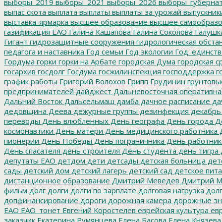
выборы_2019
выборы_2021
выборы_2026
выборы_губерна
выпас скота
выплата
выплаты
выплаты за урожай
выпускник
выставка-ярмарка
высшее образование
высшее самообразо
газификация ЕАО
Галина Кашапова
Галина Соколова
Галушк
Гигант
гидрозащитные сооружения
гидрологическая обста
педагога и наставника
Год семьи
Год экологии
Год_единств
Гордума
горки
горки на Арбате
городская Дума
городская с
госархив
госдолг
Госдума
госжилинспекция
господдержка
г
график работы
Григорий Волохов
Грипп
Грудинин
грунтовы
предпринимателей
дайджест
Дальневосточная оперативна
Дальний Восток
Дальсельмаш
дамба
дачное расписание
да
дедовщина
Деева
дежурные группы
дезинфекция
декабрь
переводы
День влюбленных
День географа
День города
Де
космонавтики
День матери
День медицинского работника
Д
пионерии
День Победы
День пограничника
День работник
День спасателя
день строителя
День студента
день тигра
депутаты ЕАО
детдом
дети
детсады
детская больница
дет
сады
детский дом
детский лагерь
детский сад
детское пит
дистанционное образование
Дмитрий Меведев
Дмитрий М
фильм
долг
долги
долги по зарплате
долговая нагрузка
долг
допфинансирование
дороги
дорожная камера
дорожные зн
ЕАО
ЕАО_тонет
Евгений Коростелев
еврейская культура
евр
заказчик
Екатерина Румянцева
Елена Басова
Елена Князева