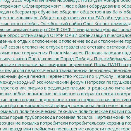
горемонт
Облэнергоремонт Плюс
обман
оборудование
обр
аждан
обсерватор
обучение
общепит
общественная баня
общ
ество инвалидов
Общество фотоискусства ЕАО
объединен
ение
окно
октябрь
Октябрьский район
Олег Костюк
олимпиа
логия
онлайн-концерт
ОНФ
ОНФ "Генеральная уборка"
опас
ние
опрос
оптимизация
ОПФР
ОРВИ
организация пчеловодо
денные
отдых
отключение
отключение воды
отключение го
ный сезон
отопление
отпуск
отравление
отставка
отставка Л
очистные сооружения
Павел Малышев
Павлова
паводок
пад
 выпускников
Парад колясок
Парад Победы
Парасибириада-
ирские перевозки
пассажирские перевозки\
Пасха
ПАТП
патр
й»
педагоги
педагогическая тайна
пенсии
пенсионер
пенсион
ионный фонд
пенсия
Первенство России по футболу
Первом
 международный экономический форум
Петровка
петрушков
пиротехника
письмо в редакцию
письмо_в_редакцию
питани
лонии
побои
повышение пенсионного возраста
погода
погор
ные права
поджог
подпольное казино
подростковая преступн
кроссфит
пожароопасный период
пожароопасный сезон
пожа
омиелит
политехнический техникум
политические партии
по
ассы
порыв трубопровода
посевная
поселок Партизанский
по
овождение
посылка
потребители
потребительская корзина
по
ник
праздники
праймериз
превышение скорости
предостере