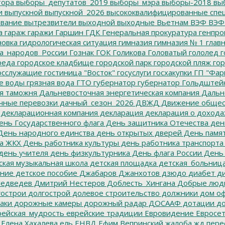
тора
выборы_депутатов_2019
выборы_мэра
выборы-2018
вы
и
выпускной
выпускной_2026
высококвалифицированные спе
вание
вытрезвители
выходной
выходные
Вьетнам
ВЭФ
ВЭФ
а
гараж
гаражи
Гаршин
ГДК
Генеральная прокуратура
генпро
новка
гидрологическая ситуация
гимназия
гимназия № 1
глав
а_народов_России
Гознак
ГОК
Голикова
Головатый
гололед
г
реда
городское кладбище
городской парк
городской пляж
гор
осслужащие
гостиница "Восток"
госуслуги
госхакупки
ГП "Фар
е воды
грязная вода
ГТО
губернатор
губернатор Гольдштей
я таможня
Дальневосточная энергетическая компания
Дальне
чные перевозки
дачный_сезон_2026
ДВЖД
Движение общес
декларационная компания
декларация
декларация о дохода
нь Государственного флага
День защитника Отечества
ден
ень народного единства
день открытых дверей
День памят
а ЖКХ
День работника культуры
день работника транспорта
день учителя
день физкультурника
День флага России
День
ская музыкальная школа
детская площадка
детская_больниц
ание
детское пособие
Джабаров
Джанхотов
дзюдо
диабет
ди
едведев
Дмитрий Нестеров
Доблесть_Хингана
Добрые люд
острои
долгострой
долевое строительство
должники
дом о
аки
дорожные камеры
дорожный радар
ДОСААФ
дотации
до
ейская_мудрость
еврейские традиции
Евровидение
Евросе
Елена Хахалева
ель
ЕНВД
Ефим Вепринский
жалоба
жд пере