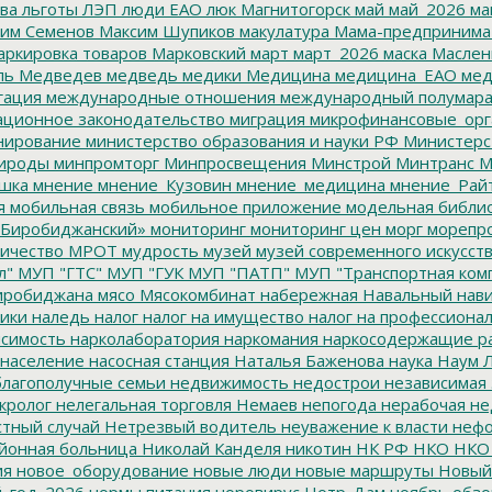
ва
льготы
ЛЭП
люди ЕАО
люк
Магнитогорск
май
май_2026
ма
им Семенов
Максим Шупиков
макулатура
Мама-предпринима
ркировка товаров
Марковский
март
март_2026
маска
Маслен
ль
Медведев
медведь
медики
Медицина
медицина_ЕАО
мед
гация
международные отношения
международный полумара
ционное законодательство
миграция
микрофинансовые_орг
ирование
министерство образования и науки РФ
Министерс
ироды
минпромторг
Минпросвещения
Минстрой
Минтранс
М
шка
мнение
мнение_Кузовин
мнение_медицина
мнение_Рай
я
мобильная связь
мобильное приложение
модельная библи
Биробиджанский»
мониторинг
мониторинг цен
морг
морепр
ичество
МРОТ
мудрость
музей
музей современного искусст
л"
МУП "ГТС"
МУП "ГУК
МУП "ПАТП"
МУП "Транспортная ком
иробиджана
мясо
Мясокомбинат
набережная
Навальный
нави
ики
наледь
налог
налог на имущество
налог на профессиона
симость
нарколаборатория
наркомания
наркосодержащие р
население
насосная станция
Наталья Баженова
наука
Наум Л
лагополучные семьи
недвижимость
недострои
независимая 
кролог
нелегальная торговля
Немаев
непогода
нерабочая не
тный случай
Нетрезвый водитель
неуважение к власти
нефо
йонная больница
Николай Канделя
никотин
НК РФ
НКО
НКО
ия
новое_оборудование
новые люди
новые маршруты
Новый
_год_2026
нормы питания
норовирус
Нотр-Дам
ноябрь
обзо