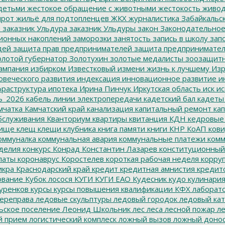
детьми
жестокое обращение с животными
жестокость
живо
ирот
жильё для подтопленцев
ЖКХ
журналистика
Забайкальск
м
заказник Ульдура
заказник Ульдуры
закон
Законодательное
ионных накоплений
заморозки
занятость
запись в школу
запо
дей
защита прав предпринимателей
защита предпринимате
лотой губернатор
Золотухин
золотые медалисты
зоозащит
ампания
избирком
Известковый
измени жизнь к лучшему
Изр
овеческого развития
индексация
инновационное развитие
ин
раструктура
ипотека
Ирина Пинчук
Иркутская область
иск
ис
ь_2026
кабель линии электропередачи
кадетский бал
кадеты
мчатка
Камчатский край
канализация
капитальный ремонт
кап
бслуживания
Кванториум
квартиры
квитанция
КДН
кедровые
ище
клещ
клещи
клубника
книга памяти
книги
КНР
КоАП
кови
оммуналка
коммунальная авария
коммунальные платежи
комм
делия
конкурс
Конрад
Константин Лазарев
конституционный
латы
коронаврус
Коростелев
короткая рабочая неделя
корру
икра
Краснодарский край
кредит
кредитная амнистия
кредит
ование
Кубок лосося
КУГИ
КУГИ ЕАО
Кудесник
кудо
кулинари
уренков
курсы
курсы повышения квалификации
КФХ
лаборат
ереправа
ледовые скульптуры
ледовый городок
ледовый кат
ьское поселение
Леонид Школьник
лес
леса
лесной пожар
ле
й прием
логистический комплеск
ложный вызов
ложный доно