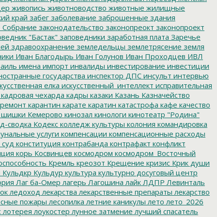
дер
живопись
животноводство
животные
жилищные
ий край
забег
заболевание
заброшенные здания
 Собрание
законодательство
законопреокт
законопроект
ведник "Бастак"
заповедники
заработная плата
Заречье
лей
здравоохранение
земледельцы
землетрясение
земля
ники
Иван Благодырь
Иван Голунов
Иван Проходцев
ИВЛ
аиль
имена
импорт
инвалиды
инвестирование
инвестиции
остранные государства
инспектор ДПС
инсульт
интервью
кусственная елка
искусственный_интеллект
исправительная
кадровая чехарда
кадры
казаки
Казань
Казначейство
ремонт
карантин
карате
каратин
катастрофа
кафе
качество
 шишки
Кемерово
кинозал
кинологи
кинотеатр "Родина"
д-сводка
Кодекс
колледж культуры
колония
командировка
унальные услуги
компенсации
компенсационные расходы
 суд
конституция
контрабанда
контрафакт
конфликт
пция
корь
Косвинцев
космодром
космодром_Восточный
оспособность
Кремль
креозот
Крещение
кризис
Крик души
я
Кульдкр
Кульдур
культура
культурно досуговый центр
ория
Лаг ба-Омер
лагерь
Лагошина
лайк
ЛДПР
Левинталь
ок
ледоход
лекарства
лекарственные препараты
лекарство
сные пожары
лесопилка
летние каникулы
лето
лето_2026
с
лотерея
лоукостер
лунное затмение
лучший спасатель