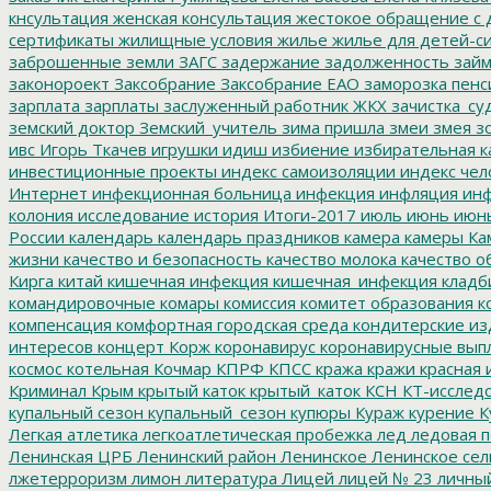
кнсультация
женская консультация
жестокое обращение с 
сертификаты
жилищные условия
жилье
жилье для детей-с
заброшенные земли
ЗАГС
задержание
задолженность
зай
законороект
Заксобрание
Заксобрание ЕАО
заморозка пенс
зарплата
зарплаты
заслуженный работник ЖКХ
зачистка_су
земский доктор
Земский_учитель
зима пришла
змеи
змея
зо
ивс
Игорь Ткачев
игрушки
идиш
избиение
избирательная к
инвестиционные проекты
индекс самоизоляции
индекс чел
Интернет
инфекционная больница
инфекция
инфляция
инф
колония
исследование
история
Итоги-2017
июль
июнь
июн
России
календарь
календарь праздников
камера
камеры
Ка
жизни
качество и безопасность
качество молока
качество о
Кирга
китай
кишечная инфекция
кишечная_инфекция
кладб
командировочные
комары
комиссия
комитет образования
к
компенсация
комфортная городская среда
кондитерские из
интересов
концерт
Корж
коронавирус
коронавирусные вып
космос
котельная
Кочмар
КПРФ
КПСС
кража
кражи
красная 
Криминал
Крым
крытый каток
крытый_каток
КСН
КТ-исслед
купальный сезон
купальный_сезон
купюры
Кураж
курение
К
Легкая атлетика
легкоатлетическая пробежка
лед
ледовая п
Ленинская ЦРБ
Ленинский район
Ленинское
Ленинское сел
лжетерроризм
лимон
литература
Лицей
лицей № 23
личны