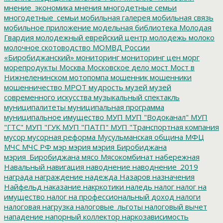
мнение_экономика
мнения
многодетные семьи
многодетные_семьи
мобильная галерея
мобильная связь
мобильное приложение
модельная библиотека
Молодая
Гвардия
молодежный еврейский центр
молодежь
молоко
молочное скотоводство
МОМВД России
«Биробиджанский»
мониторинг
мониторинг цен
морг
морепродукты
Москва
Московское дело
мост
Мост в
Нижнеленинском
мотопомпа
мошенник
мошенники
мошенничество
МРОТ
мудрость
музей
музей
современного искусства
музыкальный спектакль
муниципалитеты
муниципальная программа
муниципальное имущество
МУП
МУП "Водоканал"
МУП
"ГТС"
МУП "ГУК
МУП "ПАТП"
МУП "Транспортная компания
мусор
мусорная реформа
Мусульманская община
МФЦ
МЧС
МЧС РФ
мэр
мэрия
мэрия Биробиджана
мэрия_Биробиджана
мясо
Мясокомбинат
набережная
Навальный
навигация
наводнение
наводнение_2019
награда
награждение
надежда
Назаров
назначения
Найфельд
наказание
накркотики
наледь
налог
налог на
имущество
налог на профессиональный доход
налоги
налоговая нагрузка
налоговые_льготы
налоговый вычет
нападение
напорный коллектор
наркозависимость