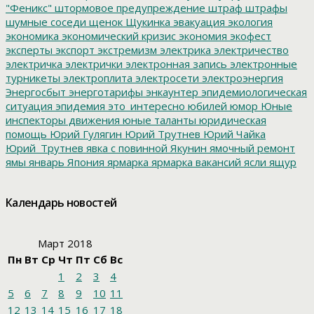
"Феникс"
штормовое предупреждение
штраф
штрафы
шумные соседи
щенок
Щукинка
эвакуация
экология
экономика
экономический кризис
экономия
экофест
эксперты
экспорт
экстремизм
электрика
электричество
электричка
электрички
электронная запись
электронные
турникеты
электроплита
электросети
электроэнергия
Энергосбыт
энерготарифы
энкаунтер
эпидемиологическая
ситуация
эпидемия
это_интересно
юбилей
юмор
Юные
инспекторы движения
юные таланты
юридическая
помощь
Юрий Гулягин
Юрий Трутнев
Юрий Чайка
Юрий_Трутнев
явка с повинной
Якунин
ямочный ремонт
ямы
январь
Япония
ярмарка
ярмарка вакансий
ясли
ящур
Календарь новостей
Март 2018
Пн
Вт
Ср
Чт
Пт
Сб
Вс
1
2
3
4
5
6
7
8
9
10
11
12
13
14
15
16
17
18