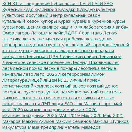
КСН
КТ-исследование
Кубок лосося
КУГИ
КУГИ ЕАО
Кудесник
кудо
кулинария
Кульдкр
Кульдур
культура
культурно досуговый центр
купальный сезон
купальный_сезон
купюры
Кураж
курение
Куренков
курсы
курсы повышения квалификации
КФХ
лаборатория
Лаг ба-
Омер
лагерь
Лагошина
лайк
ЛДПР
Левинталь
Легкая
атлетика
легкоатлетическая пробежка
лед
ледовая
переправа
ледовые скульптуры
ледовый городок
ледовый
каток
ледоход
лекарства
лекарственные препараты
лекарство
Ленинская ЦРБ
Ленинский район
Ленинское
Ленинское сельское поселение
Леонид Школьник
лес
леса
лесной пожар
лесные пожары
лесопилка
летние
каникулы
лето
лето_2026
лжетерроризм
лимон
литература
Лицей
лицей № 23
личный прием
логистический комплеск
ложный вызов
ложный донос
лотерея
лоукостер
лунное затмение
лучший спасатель
лыжная гонка
льготная ипотека
льготники
льготные
лекарства
льготы
ЛЭП
люди ЕАО
люк
Магнитогорск
май
май_2026
майские праздники
майские_2026
майские_праздники_2026
МАК-2019
Мак-2020
Мак-2021
Макаров
Максим Акимов
Максим Семенов
Максим Шупиков
макулатура
Мама-предприниматель
Мамедов