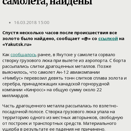
самолета, найдены
16.03.2018 15:00
Спустя несколько часов после происшествия все
золото было найдено, сообщает «@» со
ссылкой
на
«Yakutsk.ru»
Как
сообщалось
ранее, в Якутске у самолета сорвало
створку грузового люка при вылете из аэропорта. С борта
рассыпались слитки драгоценных металлов. Позже
выяснилось, что самолет Ан-12 авиакомпании
«Нимбус» перевозил девять тонн слитков сплава золота и
серебра, принадлежащих канадской горнорудной
компании «Кинросс» на общую сумму около 22
миллиардов.
Часть драгоценного металла рассыпалась по взлетно-
посадочной полосе. Створка грузового люка упала на
территорию одного из местных авторынков, свободную
от построек и транспортных средств. Материального
ущерба в результате ее падения не причинено.