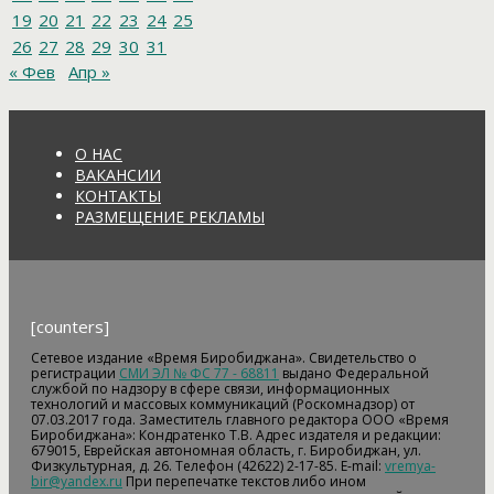
19
20
21
22
23
24
25
26
27
28
29
30
31
« Фев
Апр »
О НАС
ВАКАНСИИ
КОНТАКТЫ
РАЗМЕЩЕНИЕ РЕКЛАМЫ
[counters]
Сетевое издание «Время Биробиджана». Свидетельство о
регистрации
СМИ ЭЛ № ФС 77 - 68811
выдано Федеральной
службой по надзору в сфере связи, информационных
технологий и массовых коммуникаций (Роскомнадзор) от
07.03.2017 года. Заместитель главного редактора ООО «Время
Биробиджана»: Кондратенко Т.В. Адрес издателя и редакции:
679015, Еврейская автономная область, г. Биробиджан, ул.
Физкультурная, д. 26. Телефон (42622) 2-17-85. E-mail:
vremya-
bir@yandex.ru
При перепечатке текстов либо ином