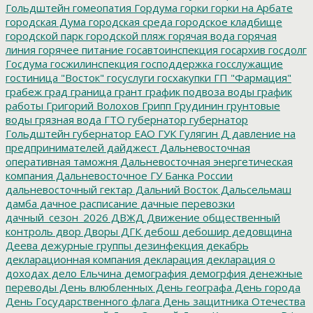
Гольдштейн
гомеопатия
Гордума
горки
горки на Арбате
городская Дума
городская среда
городское кладбище
городской парк
городской пляж
горячая вода
горячая
линия
горячее питание
госавтоинспекция
госархив
госдолг
Госдума
госжилинспекция
господдержка
госслужащие
гостиница "Восток"
госуслуги
госхакупки
ГП "Фармация"
грабеж
град
граница
грант
график подвоза воды
график
работы
Григорий Волохов
Грипп
Грудинин
грунтовые
воды
грязная вода
ГТО
губернатор
губернатор
Гольдштейн
губернатор ЕАО
ГУК
Гулягин
Д
давление на
предпринимателей
дайджест
Дальневосточная
оперативная таможня
Дальневосточная энергетическая
компания
Дальневосточное ГУ Банка России
дальневосточный гектар
Дальний Восток
Дальсельмаш
дамба
дачное расписание
дачные перевозки
дачный_сезон_2026
ДВЖД
Движение общественный
контроль
двор
Дворы
ДГК
дебош
дебошир
дедовщина
Деева
дежурные группы
дезинфекция
декабрь
декларационная компания
декларация
декларация о
доходах
дело Ельчина
демография
демогрфия
денежные
переводы
День влюбленных
День географа
День города
День Государственного флага
День защитника Отечества