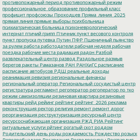
противопожарный период
противопожарный режим
профессиональное_образование
профильный класс
профицит
профсоюзы
Проходцев
Пряма_линия_2025
прямая линия
прямые выборы
психбольница
психиатрическая больница
психоневрологический
интернат
птичий грипп
Птичник
пункт весового контроля
пункт пропуска
путевка
Путин
ПФР
Пшеничный
пьянство
за рулем
работа
работодатели
рабочая неделя
рабочая
поездка
рабочие места
радиация
радон
Разбой
развлекательный центр
развод
Раздольное
размыв
берегов
ракеты
Рамазанов
РАН
РАНХиГС
расписание
расписание автобусов
РДШ
реальные доходы
реанимация
ревизия
региональные финансы
региональный оператор
Региональный сосудистый центр
регистратура
регламент
регоператор
регоператор по тко
режим самоизоляции
резиновая квартира
резиновые
квартиры
рейд
рейинг
рейтинг
рейтинг_2026
реклама
реконструкция
ректор
религия
ремонт
ремонт дорог
реорганизация
реструктуризация
ресурсный центр
ресурсоснабжающая организация
РЖД
РИА Рейтинг
ритуальные услуги
рйтинг
рогатый скот
роддом
Родительский день
роды
рождаемость
Рождество
розыск
Ропотребнадзор
Росавиация
Росводресурсы
Росгвардия