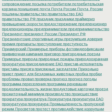
сопровождение
посылка
потребители
потребительская
корзина
похищение
почта
Почта России
Почта_России
пошлины
правительство
правительство ЕАО
правительство РФ
праздник
праздники
праймериз
превышение скорости
предостережение
предпенсионер
предпенсионеры
предприниматели
предпринимательство
Президент
президент России
Президент РФ
Президентские спортивные игры
презумпция доверия
премия
препараты
преступление
преступность
Приамурский
Приамурье
приборы фотовидеофиксации
прививочная кампания
приговор
пригородные поезда
Приморье
природа
природные пожары
природоохранная
прокуратура
присоединение ЕАО
пристав-исполнитель
приставы
присяга
присяжные заседатели
Приходько
приют
приют для бездомных животных
пробка
пробки
проблемы
провал
проверка
прогноз
прогноз погоды
программа переселения
программа реновации
продолжительность жизни
продуктовые карточки
проезд
прожиточный минимум
производство
происшествие
прократура
прокуратруа
Прокуратура
прокуратура ЕАО
прокуратуура
прокураура
Промышленность
пропускной
режим
Просветов
протест
противодействие коррупции