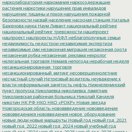
нарколаборатория
наркомания
наркосодержащие
растения
наркотики
нарушение прав инвалидов
нарушение тишины и покоя
нарушения пожарной
безопасности
насвай
население
насосная станция
Наталья
Баженова
наука
Наум Ливант
национальный рейтинг
национальный рейтинг тревожности
наципроект
нацпроект
нацпроекты
НДФЛ
неблагополучные семьи
недвижимость
недострои
независимая экспертиза
независимые сми
незаконная миграция
незаконная охота
незаконная рубка
незаконная_реклама
некролог
нелегальная торговля
Немаев
непогода
нерабочая неделя
несанкционированная_торговля
несанкционированный_митинг
несовершеннолетние
несчастный случай
Нетрезвый водитель
неуважение к
власти
неформальная занятость
нефть
Нижнеленинский
пункт пропуска
Николаевка
николаевка_памятник
Николаевская районная больница
Николай Канделя
никотин
НК РФ
НКО
НКО «РОКР»
Новая звезда
Новгородская область
нововвведение
нововведение
нововведениея
нововведения
новое_оборудование
новые люди
новые маршруты
Новый год
новый год_2021
новый год_2022
новый год_2024
новый учебный год
новый_год_2024
новый_год_2025
новый_год_2026
нормы