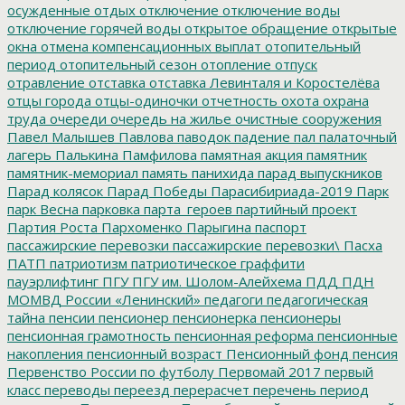
осужденные
отдых
отключение
отключение воды
отключение горячей воды
открытое обращение
открытые
окна
отмена компенсационных выплат
отопительный
период
отопительный сезон
отопление
отпуск
отравление
отставка
отставка Левинталя и Коростелёва
отцы города
отцы-одиночки
отчетность
охота
охрана
труда
очереди
очередь на жилье
очистные сооружения
Павел Малышев
Павлова
паводок
падение
пал
палаточный
лагерь
Палькина
Памфилова
памятная акция
памятник
памятник-мемориал
память
панихида
парад выпускников
Парад колясок
Парад Победы
Парасибириада-2019
Парк
парк Весна
парковка
парта_героев
партийный проект
Партия Роста
Пархоменко
Парыгина
паспорт
пассажирские перевозки
пассажирские перевозки\
Пасха
ПАТП
патриотизм
патриотическое граффити
пауэрлифтинг
ПГУ
ПГУ им. Шолом-Алейхема
ПДД
ПДН
МОМВД России «Ленинский»
педагоги
педагогическая
тайна
пенсии
пенсионер
пенсионерка
пенсионеры
пенсионная грамотность
пенсионная реформа
пенсионные
накопления
пенсионный возраст
Пенсионный фонд
пенсия
Первенство России по футболу
Первомай 2017
первый
класс
переводы
переезд
перерасчет
перечень
период