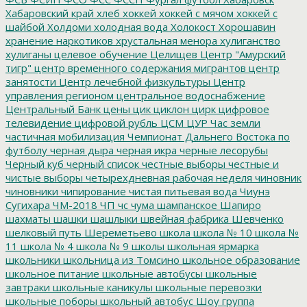
Хабаровский край
хлеб
хоккей
хоккей с мячом
хоккей с
шайбой
Холдоми
холодная вода
Холокост
Хорошавин
хранение наркотиков
хрустальная менора
хулиганство
хулиганы
целевое обучение
Целищев
Центр "Амурский
тигр"
центр временного содержания мигрантов
центр
занятости
Центр лечебной физкультуры
Центр
управления регионом
центральное водоснабжение
Центральный Банк
цены
цик
циклон
цирк
цифровое
телевидение
цифровой рубль
ЦСМ
ЦУР
Час земли
частичная мобилизация
Чемпионат Дальнего Востока по
футболу
черная дыра
черная икра
черные лесорубы
Черный куб
черный список
честные выборы
честные и
чистые выборы
четырехдневная рабочая неделя
чиновник
чиновники
чипирование
чистая питьевая вода
Чиунэ
Сугихара
ЧМ-2018
ЧП
чс
чума
шампанское
Шапиро
шахматы
шашки
шашлыки
швейная фабрика
Шевченко
шелковый путь
Шереметьево
школа
школа № 10
школа №
11
школа № 4
школа № 9
школы
школьная ярмарка
школьники
школьница из Томсино
школьное образование
школьное питание
школьные автобусы
школьные
завтраки
школьные каникулы
школьные перевозки
школьные поборы
школьный автобус
Шоу группа