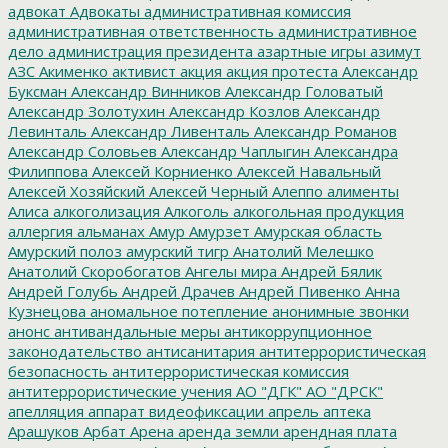
адвокат
Адвокаты
административная комиссия
административная ответственность
административное
дело
администрация президента
азартные игры
азимут
АЗС
Акименко
активист
акция
акция протеста
Александр
Буксман
Александр Винников
Александр Головатый
Александр Золотухин
Александр Козлов
Александр
Левинталь
Александр Ливенталь
Александр Романов
Александр Соловьев
Александр Чаплыгин
Александра
Филиппова
Алексей Корниенко
Алексей Навальный
Алексей Хозяйский
Алексей Черный
Алеппо
алименты
Алиса
алкоголизация
Алкоголь
алкогольная продукция
аллергия
альманах
Амур
Амурзет
Амурская область
Амурский полоз
амурский тигр
Анатолий Мелешко
Анатолий Скоробогатов
Ангелы мира
Андрей Бялик
Андрей Голубь
Андрей Драчев
Андрей Пивенко
Анна
Кузнецова
аномальное потепление
анонимные звонки
анонс
антивандальные меры
антикоррупционное
законодательство
антисанитария
антитеррористическая
безопасность
антитеррористическая комиссия
антитеррористические учения
АО "ДГК"
АО "ДРСК"
апелляция
аппарат видеофиксации
апрель
аптека
Арашуков
Арбат
Арена
аренда земли
арендная плата