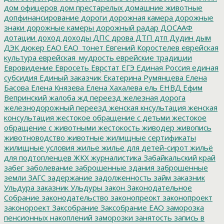
дом офицеров
дом престарелых
домашние животные
допфинансирование
дороги
дорожная камера
дорожные
знаки
дорожные камеры
дорожный радар
ДОСААФ
дотации
доход
доходы
ДПС
дрова
ДТП
дтп
Дудин
дым
ДЭК
дюкер
ЕАО
ЕАО_тонет
Евгений Коростелев
еврейская
культура
еврейская_мудрость
еврейские традиции
Евровидение
Евросеть
Еврстат
ЕГЭ
Единая Россия
единая
субсидия
Единый заказчик
Екатерина Румянцева
Елена
Басова
Елена Князева
Елена Хахалева
ель
ЕНВД
Ефим
Вепринский
жалоба
жд переезд
железная дорога
железнодорожный переезд
женская кнсультация
женская
консультация
жестокое обращение с детьми
жестокое
обращение с животными
жестокость
живодер
живопись
животноводство
животные
жилищные сертификаты
жилищные условия
жилье
жилье для детей-сирот
жильё
для подтопленцев
ЖКХ
журналистика
Забайкальский край
забег
заболевание
заброшенные здания
заброшенные
земли
ЗАГС
задержание
задолженность
займ
заказник
Ульдура
заказник Ульдуры
закон
Законодательное
Собрание
законодательство
законопреокт
законопроект
законороект
Заксобрание
Заксобрание ЕАО
заморозка
пенсионных накоплений
заморозки
занятость
запись в