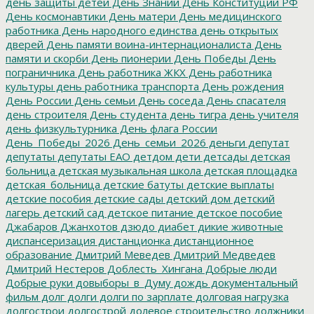
день защиты детей
День Знаний
День Конституции РФ
День космонавтики
День матери
День медицинского
работника
День народного единства
день открытых
дверей
День памяти воина-интернационалиста
День
памяти и скорби
День пионерии
День Победы
День
пограничника
День работника ЖКХ
День работника
культуры
день работника транспорта
День рождения
День России
День семьи
День соседа
День спасателя
день строителя
День студента
день тигра
день учителя
день физкультурника
День флага России
День_Победы_2026
День_семьи_2026
деньги
депутат
депутаты
депутаты ЕАО
детдом
дети
детсады
детская
больница
детская музыкальная школа
детская площадка
детская_больница
детские батуты
детские выплаты
детские пособия
детские сады
детский дом
детский
лагерь
детский сад
детское питание
детское пособие
Джабаров
Джанхотов
дзюдо
диабет
дикие животные
диспансеризация
дистанционка
дистанционное
образование
Дмитрий Меведев
Дмитрий Медведев
Дмитрий Нестеров
Доблесть_Хингана
Добрые люди
Добрые руки
довыборы_в_Думу
дождь
документальный
фильм
долг
долги
долги по зарплате
долговая нагрузка
долгострои
долгострой
долевое строительство
должники