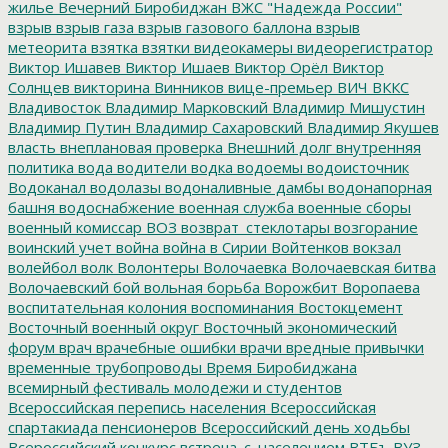
жилье
Вечерний Биробиджан
ВЖС "Надежда России"
взрыв
взрыв газа
взрыв газового баллона
взрыв
метеорита
взятка
взятки
видеокамеры
видеорегистратор
Виктор Ишавев
Виктор Ишаев
Виктор Орёл
Виктор
Солнцев
викторина
Винников
вице-премьер
ВИЧ
ВККС
Владивосток
Владимир Марковский
Владимир Мишустин
Владимир Путин
Владимир Сахаровский
Владимир Якушев
власть
внеплановая проверка
Внешний долг
внутренняя
политика
вода
водители
водка
водоемы
водоисточник
Водоканал
водолазы
водоналивные дамбы
водонапорная
башня
водоснабжение
военная служба
военные сборы
военный комиссар
ВОЗ
возврат_стеклотары
возгорание
воинский учет
война
война в Сирии
Войтенков
вокзал
волейбол
волк
Волонтеры
Волочаевка
Волочаевская битва
Волочаевский бой
вольная борьба
Ворожбит
Воропаева
воспитательная колония
воспоминания
Востокцемент
Восточный военный округ
Восточный экономический
форум
врач
врачебные ошибки
врачи
вредные привычки
временные трубопроводы
Время Биробиджана
всемирный фестиваль молодежи и студентов
Всероссийская перепись населения
Всероссийская
спартакиада пенсионеров
Всероссийский день ходьбы
Всероссийский конкурс
встреча_с_населением
ВТБъ
ВУЗ