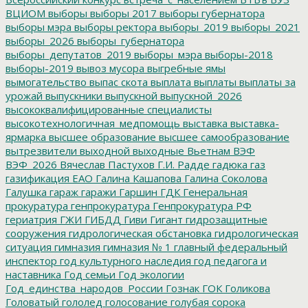
ВЦИОМ
выборы
выборы 2017
выборы губернатора
выборы мэра
выборы ректора
выборы_2019
выборы_2021
выборы_2026
выборы_губернатора
выборы_депутатов_2019
выборы_мэра
выборы-2018
выборы-2019
вывоз мусора
выгребные ямы
вымогательство
выпас скота
выплата
выплаты
выплаты за
урожай
выпускники
выпускной
выпускной_2026
высококвалифицированные специалисты
высокотехнологичная_медпомощь
выставка
выставка-
ярмарка
высшее образование
высшее самообразование
вытрезвители
выходной
выходные
Вьетнам
ВЭФ
ВЭФ_2026
Вячеслав Пастухов
Г.И. Радде
гадюка
газ
газификация ЕАО
Галина Кашапова
Галина Соколова
Галушка
гараж
гаражи
Гаршин
ГДК
Генеральная
прокуратура
генпрокуратура
Генпрокуратура РФ
гериатрия
ГЖИ
ГИБДД
Гиви
Гигант
гидрозащитные
сооружения
гидрологическая обстановка
гидрологическая
ситуация
гимназия
гимназия № 1
главный федеральный
инспектор
год культурного наследия
год педагога и
наставника
Год семьи
Год экологии
Год_единства_народов_России
Гознак
ГОК
Голикова
Головатый
гололед
голосование
голубая сорока