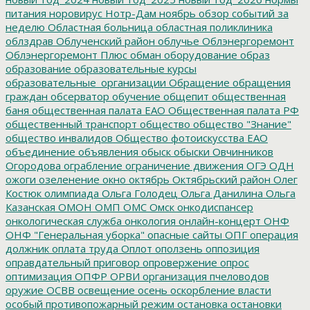
питания
норовирус
Нотр-Дам
ноябрь
обзор событий за
неделю
Областная больница
областная поликлиника
облздрав
Облученский район
облучье
Облэнергоремонт
Облэнергоремонт Плюс
обман
оборудование
образ
образование
образовательные курсы
образовательные_организации
Обращение
обращения
граждан
обсерватор
обучение
общепит
общественная
баня
общественная палата ЕАО
Общественная палата РФ
общественный транспорт
общество
общество "Знание"
общество инвалидов
Общество фотоискусства ЕАО
объединение
объявления
обыск
обыски
Овчинников
Огородова
ограбление
ограничение движения
ОГЭ
ОДН
ожоги
озеленение
окно
октябрь
Октябрьский район
Олег
Костюк
олимпиада
Ольга Голодец
Ольга Данилина
Ольга
Казанская
ОМОН
ОМП
ОМС
Омск
онкодиспансер
онкологическая служба
онкология
онлайн-концерт
ОНФ
ОНФ "Генеральная уборка"
опасные сайты
ОПГ
операция
должник
оплата труда
Оплот
оползень
оппозиция
оправдательный приговор
опровержение
опрос
оптимизация
ОПФР
ОРВИ
организация пчеловодов
оружие
ОСВВ
освещение
осень
оскорбление власти
особый противопожарный режим
остановка
остановки