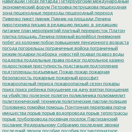
навигации
Песах
петарда
Петербургский международный
экономический форум
Петровка
петрушкова
пешеходная
зона
пешеходные переходы
пешеходный переход
Пивенко
пикет
пикник
Пикник на площади Ленина
пиротехника
письмо в редакцию
письмо_в_редакцию
питание
план мероприятий
платный перекресток
Платон
плитка
площадь Ленина
пляжный волейбол
пневмония
побег из колонии
побои
повышение пенсионного возраста
погода
погорельцы
пограничные войска
пограничный
режим
подарки
подборка_новостей
подвал
подвоз воды
подделка
поддельные права
поджог
подпольное казино
подростковая преступность
подстанция
подтопление
подтопленцы
подъемные
Пожар
пожар
пожарная
безопасность
пожарные
пожарный кроссфит
пожароопасный период
пожароопасный сезон
пожары
поиск
поиск ребенка
покушение на дачу взятки
покушение
на убийство
полезное
полигон
поликлиника
полиомиелит
политехнический техникум
политические партии
полиция
Половинко
помойки
помощь
Понтонная переправа
порча
имущества
порыв
порыв водопровода
порыв теплотрассы
порыв трубопровода
посевная
поселок Партизанский
послание Федеральному Собранию
последние звонки
последний звонок
пособие
пособия
постинтернатное