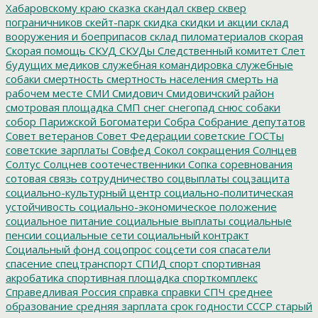
Хабаровскому краю
сказка
скандал
сквер
сквер
пограничников
скейт-парк
скидка
скидки и акции
склад
вооружения и боеприпасов
склад пиломатериалов
скорая
Скорая помощь
СКУД
СКУДы
Следственный комитет
Слет
будущих медиков
служебная командировка
служебные
собаки
смертность
смертность населения
смерть на
рабочем месте
СМИ
Смидович
Смидовичский район
смотровая площадка
СМП
снег
снегопад
снюс
собаки
собор Парижской Богоматери
Собра
Собрание депутатов
Совет ветеранов
Совет Федерации
советские ГОСТы
советские зарплаты
Совфед
Сокол
сокращения
Солнцев
Солтус
Солцнев
соотечественники
Сопка
соревнования
сотовая связь
сотрудничество
соцвыплаты
соцзащита
социально-культурный центр
социально-политическая
устойчивость
социально-экономическое положение
социальное питание
социальные выплаты
социальные
пенсии
социальные сети
социальный контракт
Социальный фонд
соцопрос
соцсети
соя
спасатели
спасение
спецтранспорт
СПИД
спорт
спортивная
акробатика
спортивная площадка
спорткомплекс
Справедливая Россия
справка
справки
СПЧ
среднее
образование
средняя зарплата
срок годности
СССР
старый