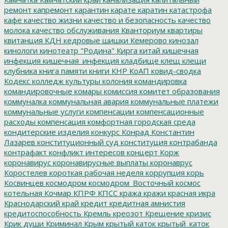
ремонт
капремонт
карантин
карате
каратин
катастрофа
кафе
качество жизни
качество и безопасность
качество
молока
качество обслуживания
Кванториум
квартиры
квитанция
КДН
кедровые шишки
Кемерово
кинозал
кинологи
кинотеатр "Родина"
Кирга
китай
кишечная
инфекция
кишечная_инфекция
кладбище
клещ
клещи
клубника
книга памяти
книги
КНР
КоАП
ковид-сводка
Кодекс
колледж культуры
колония
командировка
командировочные
комары
комиссия
комитет образования
коммуналка
коммунальная авария
коммунальные платежи
коммунальные услуги
компенсации
компенсационные
расходы
компенсация
комфортная городская среда
кондитерские изделия
конкурс
Конрад
Константин
Лазарев
конституционный суд
конституция
контрабанда
контрафакт
конфликт интересов
концерт
Корж
коронавирус
коронавирусные выплаты
коронаврус
Коростелев
короткая рабочая неделя
коррупция
корь
Косвинцев
космодром
космодром_Восточный
космос
котельная
Кочмар
КПРФ
КПСС
кража
кражи
красная икра
Краснодарский край
кредит
кредитная амнистия
кредитоспособность
Кремль
креозот
Крещение
кризис
Крик души
Криминал
Крым
крытый каток
крытый_каток