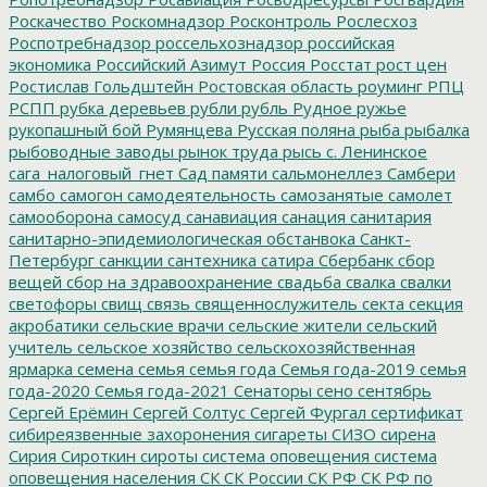
Роскачество
Роскомнадзор
Росконтроль
Рослесхоз
Роспотребнадзор
россельхознадзор
российская
экономика
Российский Азимут
Россия
Росстат
рост цен
Ростислав Гольдштейн
Ростовская область
роуминг
РПЦ
РСПП
рубка деревьев
рубли
рубль
Рудное
ружье
рукопашный бой
Румянцева
Русская поляна
рыба
рыбалка
рыбоводные заводы
рынок труда
рысь
с. Ленинское
сага_налоговый_гнет
Сад памяти
сальмонеллез
Самбери
самбо
самогон
самодеятельность
самозанятые
самолет
самооборона
самосуд
санавиация
санация
санитария
санитарно-эпидемиологическая обстанвока
Санкт-
Петербург
санкции
сантехника
сатира
Сбербанк
сбор
вещей
сбор на здравоохранение
свадьба
свалка
свалки
светофоры
свищ
связь
священнослужитель
секта
секция
акробатики
сельские врачи
сельские жители
сельский
учитель
сельское хозяйство
сельскохозяйственная
ярмарка
семена
семья
семья года
Семья года-2019
семья
года-2020
Семья года-2021
Сенаторы
сено
сентябрь
Сергей Ерёмин
Сергей Солтус
Сергей Фургал
сертификат
сибиреязвенные захоронения
сигареты
СИЗО
сирена
Сирия
Сироткин
сироты
система оповещения
система
оповещения населения
СК
СК России
СК РФ
СК РФ по