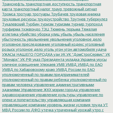
Транснефть
транспортная доступность
транспортная
карта
транспортный налог
траур
тревожный сигнал
Тромса
тротуар
тротуары
Трубачев
трудовая книжка
трудовые ресурсы
трудоустройство
Трутнев
туберкулез
Тукалевский
Турбин
туризм
туризмм
турнир
турпоход
турфирма
тхэквондо
ТЭЦ
Тюмень
тюрьма
Тяжелая
атлетика
убийство
уборка улиц
убыль
убыль населения
убыточность
увольнение
увольнения
уголовное дело
уголовное преследование
уголовный кодекс
уголовный
розыск
уголоное дело
уголь
угон
угон автомобиля
удача
УЖАСЫ НАШЕГО ГОРОДКА
узи
УК
УК "ДомСтроСервис"
УК
"Монарх"
УК РФ
указ Президента
укладка
Украина
укусы
уличное освещение
Улюкаев
УМВ
УМВД
УМВД по ЕАО
УМВД по Хабаровскому краю
УМВД России по ЕАО
уполномоченный по правам предпринимателей
уполномоченный по правам ребенка
уполномоченный по
правам человека
управление административными
зданиями
Управление ЖКХ мэрии города
управление
здравоохранения
управление культуры
управление по
опеке и попечительству
управляющая компания
управляющие компании
уровень жизни
условия труда
УТ
МВД России по ДФО
утечка
утраченный урожай
утро с