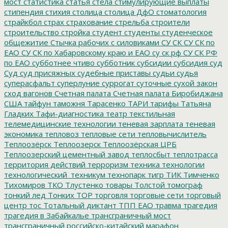
мост
статистика
статья
стела
стимулирующие выплаты
стипендия
стихия
столица
столица ДфО
стоматология
страйкбол
страх
страхование
стрельба
строители
строительство
стройка
студент
студенты
студенческое
общежитие
Стычка рабочих с силовиками
СУ СК
СУ СК по
ЕАО
СУ СК по Хабаровскому краю и ЕАО
су ск рф
СУ СК РФ
по ЕАО
субботнее чтиво
субботник
субсидии
субсидия
суд
Суд
суд присяжных
судебные приставы
судьи
судья
суперасфальт
суперлуние
суррогат
суточные
сухой закон
сход вагонов
Счетная палата
Счетная палата Биробиджана
США
тайфун
таможня
Тарасенко
ТАРИ
тарифы
Татьяна
Гладких
Тафи-диагностика
театр
текстильная
телемедицинские технологии
теневая зарплата
теневая
экономика
тепловоз
тепловые сети
тепловычислитель
Теплоозёрск
Теплоозерск
Теплоозёрская ЦРБ
Теплоозерский цементный завод
теплосбыт
теплотрасса
территория действий
терроризм
техника
технологии
технологический_техникум
технопарк
тигр
ТИК
Тимченко
Тихомиров
ТКО
Тлустенко
товары
Толстой
томограф
тонкий лед
Тонких
ТОР
торговля
торговые сети
торговый
центр
тос
Тотальный диктант
ТПП ЕАО
травма
трагедия
трагедия в Забайкалье
трансграничный мост
трансграничный российско-китайский марафон