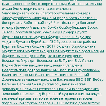
Благословенное
благотворитель года
благотворительная
акция
благотворительная деятельность
благотворительность
благотворительный концерт
благоустройство
Блокада Ленинграда
боевые патроны
боеприпасы
Бойцовский клуб
бокс
больница
большой
этнографический диктант
бомба
бомбоубежище
Борис
Титов
Борохович
брак
браконьер
Бридер
брусит
брусчатка
Брянск
Будукан
будущие врачи
будущие
медики
Бумагин
Бурейская ГЭС
буровзрывные работы
Бурятия
Бюджет
бюджет 2017
бюджет Биробиджана
бюджетники
бюджетные деньги
бюджетные организации
бюджетные средства
бюджетные учреждения
бюджетный кредит
бюрократия
В. Путин
В.И. Ленин
Вадим Зингман
вакцина
вакцинация
Валдгейм
Валдгеймский детдом
валежник
Валентин Брусиловский
Валентин Коровин
Валентина Матвиенко
Валерий
Дранников
вандализм
вандалы
Васильева
ВВО
ВВП
Вебер
Великан
Великая Октябрьская социалистическая
революция
Великая Отечественная война
велодорожка
велопробег
велосипед
Верховный суд
весенние каникулы
весенний призыв
ветер
ветеран
ветераны
ветераны
пограничной службы
ветераны_СВО
ветхие дома
ветхое