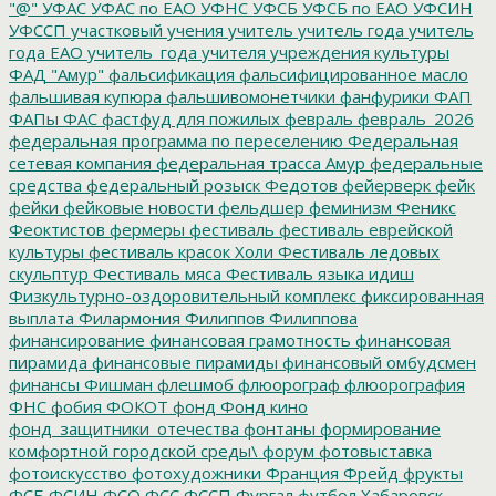
"@"
УФАС
УФАС по ЕАО
УФНС
УФСБ
УФСБ по ЕАО
УФСИН
УФССП
участковый
учения
учитель
учитель года
учитель
года ЕАО
учитель_года
учителя
учреждения культуры
ФАД "Амур"
фальсификация
фальсифицированное масло
фальшивая купюра
фальшивомонетчики
фанфурики
ФАП
ФАПы
ФАС
фастфуд для пожилых
февраль
февраль_2026
федеральная программа по переселению
Федеральная
сетевая компания
федеральная трасса Амур
федеральные
средства
федеральный розыск
Федотов
фейерверк
фейк
фейки
фейковые новости
фельдшер
феминизм
Феникс
Феоктистов
фермеры
фестиваль
фестиваль еврейской
культуры
фестиваль красок Холи
Фестиваль ледовых
скульптур
Фестиваль мяса
Фестиваль языка идиш
Физкультурно-оздоровительный комплекс
фиксированная
выплата
Филармония
Филиппов
Филиппова
финансирование
финансовая грамотность
финансовая
пирамида
финансовые пирамиды
финансовый омбудсмен
финансы
Фишман
флешмоб
флюорограф
флюорография
ФНС
фобия
ФОКОТ
фонд
Фонд кино
фонд_защитники_отечества
фонтаны
формирование
комфортной городской среды\
форум
фотовыставка
фотоискусство
фотохудожники
Франция
Фрейд
фрукты
ФСБ
ФСИН
ФСО
ФСС
ФССП
Фургал
футбол
Хабаровск