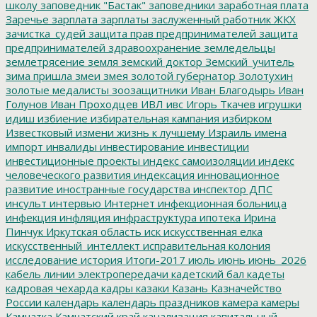
школу
заповедник "Бастак"
заповедники
заработная плата
Заречье
зарплата
зарплаты
заслуженный работник ЖКХ
зачистка_судей
защита прав предпринимателей
защита
предпринимателей
здравоохранение
земледельцы
землетрясение
земля
земский доктор
Земский_учитель
зима пришла
змеи
змея
золотой губернатор
Золотухин
золотые медалисты
зоозащитники
Иван Благодырь
Иван
Голунов
Иван Проходцев
ИВЛ
ивс
Игорь Ткачев
игрушки
идиш
избиение
избирательная кампания
избирком
Известковый
измени жизнь к лучшему
Израиль
имена
импорт
инвалиды
инвестирование
инвестиции
инвестиционные проекты
индекс самоизоляции
индекс
человеческого развития
индексация
инновационное
развитие
иностранные государства
инспектор ДПС
инсульт
интервью
Интернет
инфекционная больница
инфекция
инфляция
инфраструктура
ипотека
Ирина
Пинчук
Иркутская область
иск
искусственная елка
искусственный_интеллект
исправительная колония
исследование
история
Итоги-2017
июль
июнь
июнь_2026
кабель линии электропередачи
кадетский бал
кадеты
кадровая чехарда
кадры
казаки
Казань
Казначейство
России
календарь
календарь праздников
камера
камеры
Камчатка
Камчатский край
канализация
капитальный