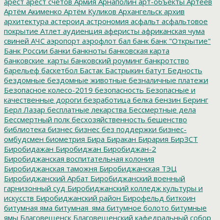
арест
арест счетов
Армия
Арнаполин
арт-объекты
Артеев
Артём Акименко
Артём Куликов
Архангельск
архив
архитектура
астероид
астрономия
асфальт
асфальтовое
покрытие
Атлет
аудиенция
аферисты
африканская чума
свиней
АЧС
аэропорт
аэрофлот
бал
банк
банк "Открытие"
Банк России
банки
банкноты
банковская карта
банковские_карты
банковский роуминг
банкротство
барельеф
баскетбол
Бастак
Бастрыкин
батут
Бедность
бездомные
бездомные животные
безналичные платежи
Безопасное колесо-2019
безопасность
Безопасные и
качественные дороги
безработица
белка
бензин
Беринг
Берл Лазар
бесплатные лекарства
Бессмертные дела
Бессмертный полк
бесхозяйственность
бешенство
библиотека
бизнес
бизнес без поддержки
бизнес-
омбудсмен
биометрия
Бира
Биракан
Бирария
БирЗСТ
Биробидажан
Биробиджан
Биробиджан-2
Биробиджанская воспитательная колония
Биробиджанская таможня
Биробиджанская ТЭЦ
Биробиджанский Арбат
Биробиджанский военный
гарнизонный суд
Биробиджанский колледж культуры и
искусств
Биробиджанский район
Бирофельд
биткоин
битумная яма
битумная_яма
битумное болото
битумные
ямы
Благовещенск
Благовещенский кафедральный собор