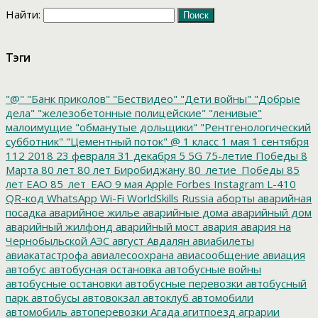
Найти:
Тэги
"@"
"Банк приколов"
"Бествидео"
"Дети войны"
"Добрые
дела"
"железобетонные полицейские"
"ленивые"
малоимущие
"обманутые дольщики"
"Рентгенологический
субботник"
"Цементный поток"
@
1 класс
1 мая
1 сентября
112
2018
23 февраля
31 декабря
5
5G
75-летие Победы
8
Марта
80 лет
80 лет Биробиджану
80_летие_Победы
85
лет ЕАО
85_лет_ЕАО
9 мая
Apple
Forbes
Instagram
L-410
QR-код
WhatsApp
Wi-Fi
WorldSkills Russia
аборты
аварийная
посадка
аварийное жилье
аварийные дома
аварийный дом
аварийный жилфонд
аварийный мост
авария
авария на
Чернобыльской АЭС
август
Авдалян
авиабилеты
авиакатастрофа
авиалесоохрана
авиасообщение
авиация
автобус
автобусная остановка
автобусные войны
автобусные остановки
автобусные перевозки
автобусный
парк
автобусы
автовокзал
автоклуб
автомобили
автомобиль
автоперевозки
Агада
агитпоезд
аграрии