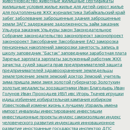
животноводство
животные
жилищные сертификаты
жилищные условия
жилье
жилье для детей-сирот
жильё
для подтопленцев
ЖКХ
журналистика
Забайкальский край
забег
заболевание
заброшенные здания
заброшенные
земли
ЗАГС
задержание
задолженность
займ
заказник
Ульдура
заказник Ульдуры
закон
Законодательное
Собрание
законодательство
законопреокт
законопроект
законороект
Заксобрание
Заксобрание ЕАО
заморозка
пенсионных накоплений
заморозки
занятость
запись в
школу
заповедник "Бастак"
заповедники
заработная плата
Заречье
зарплата
зарплаты
заслуженный работник ЖКХ
зачистка_судей
защита прав предпринимателей
защита
предпринимателей
здравоохранение
земледельцы
землетрясение
земля
земский доктор
Земский_учитель
зима пришла
змеи
змея
золотой губернатор
Золотухин
золотые медалисты
зоозащитники
Иван Благодырь
Иван
Голунов
Иван Проходцев
ИВЛ
ивс
Игорь Ткачев
игрушки
идиш
избиение
избирательная кампания
избирком
Известковый
измени жизнь к лучшему
Израиль
имена
импорт
инвалиды
инвестирование
инвестиции
инвестиционные проекты
индекс самоизоляции
индекс
человеческого развития
индексация
инновационное
развитие
иностранные государства
инспектор ДПС