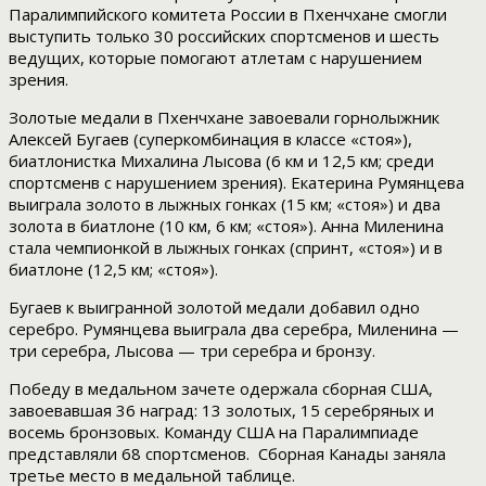
Паралимпийского комитета России в Пхенчхане смогли
выступить только 30 российских спортсменов и шесть
ведущих, которые помогают атлетам с нарушением
зрения.
Золотые медали в Пхенчхане завоевали горнолыжник
Алексей Бугаев (суперкомбинация в классе «стоя»),
биатлонистка Михалина Лысова (6 км и 12,5 км; среди
спортсменв с нарушением зрения). Екатерина Румянцева
выиграла золото в лыжных гонках (15 км; «стоя») и два
золота в биатлоне (10 км, 6 км; «стоя»). Анна Миленина
стала чемпионкой в лыжных гонках (спринт, «стоя») и в
биатлоне (12,5 км; «стоя»).
Бугаев к выигранной золотой медали добавил одно
серебро. Румянцева выиграла два серебра, Миленина —
три серебра, Лысова — три серебра и бронзу.
Победу в медальном зачете одержала сборная США,
завоевавшая 36 наград: 13 золотых, 15 серебряных и
восемь бронзовых. Команду США на Паралимпиаде
представляли 68 спортсменов. Сборная Канады заняла
третье место в медальной таблице.