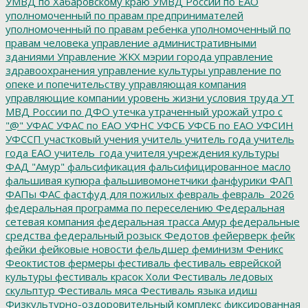
УМВД по Хабаровскому краю
УМВД России по ЕАО
уполномоченный по правам предпринимателей
уполномоченный по правам ребенка
уполномоченный по
правам человека
управление административными
зданиями
Управление ЖКХ мэрии города
управление
здравоохранения
управление культуры
управление по
опеке и попечительству
управляющая компания
управляющие компании
уровень жизни
условия труда
УТ
МВД России по ДФО
утечка
утраченный урожай
утро с
"@"
УФАС
УФАС по ЕАО
УФНС
УФСБ
УФСБ по ЕАО
УФСИН
УФССП
участковый
учения
учитель
учитель года
учитель
года ЕАО
учитель_года
учителя
учреждения культуры
ФАД "Амур"
фальсификация
фальсифицированное масло
фальшивая купюра
фальшивомонетчики
фанфурики
ФАП
ФАПы
ФАС
фастфуд для пожилых
февраль
февраль_2026
федеральная программа по переселению
Федеральная
сетевая компания
федеральная трасса Амур
федеральные
средства
федеральный розыск
Федотов
фейерверк
фейк
фейки
фейковые новости
фельдшер
феминизм
Феникс
Феоктистов
фермеры
фестиваль
фестиваль еврейской
культуры
фестиваль красок Холи
Фестиваль ледовых
скульптур
Фестиваль мяса
Фестиваль языка идиш
Физкультурно-оздоровительный комплекс
фиксированная