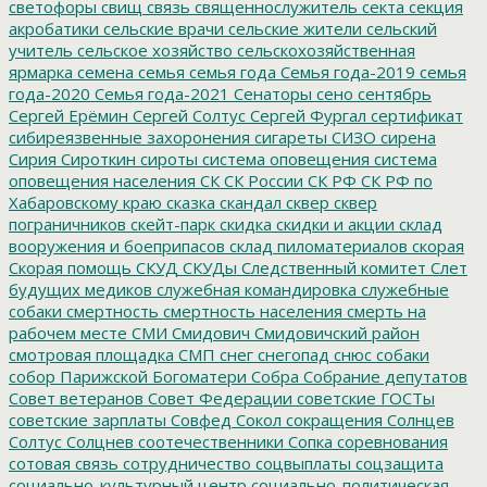
светофоры
свищ
связь
священнослужитель
секта
секция
акробатики
сельские врачи
сельские жители
сельский
учитель
сельское хозяйство
сельскохозяйственная
ярмарка
семена
семья
семья года
Семья года-2019
семья
года-2020
Семья года-2021
Сенаторы
сено
сентябрь
Сергей Ерёмин
Сергей Солтус
Сергей Фургал
сертификат
сибиреязвенные захоронения
сигареты
СИЗО
сирена
Сирия
Сироткин
сироты
система оповещения
система
оповещения населения
СК
СК России
СК РФ
СК РФ по
Хабаровскому краю
сказка
скандал
сквер
сквер
пограничников
скейт-парк
скидка
скидки и акции
склад
вооружения и боеприпасов
склад пиломатериалов
скорая
Скорая помощь
СКУД
СКУДы
Следственный комитет
Слет
будущих медиков
служебная командировка
служебные
собаки
смертность
смертность населения
смерть на
рабочем месте
СМИ
Смидович
Смидовичский район
смотровая площадка
СМП
снег
снегопад
снюс
собаки
собор Парижской Богоматери
Собра
Собрание депутатов
Совет ветеранов
Совет Федерации
советские ГОСТы
советские зарплаты
Совфед
Сокол
сокращения
Солнцев
Солтус
Солцнев
соотечественники
Сопка
соревнования
сотовая связь
сотрудничество
соцвыплаты
соцзащита
социально-культурный центр
социально-политическая