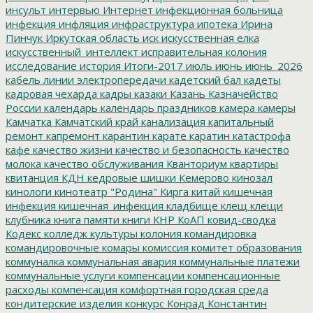
инсульт
интервью
Интернет
инфекционная больница
инфекция
инфляция
инфраструктура
ипотека
Ирина
Пинчук
Иркутская область
иск
искусственная елка
искусственный_интеллект
исправительная колония
исследование
история
Итоги-2017
июль
июнь
июнь_2026
кабель линии электропередачи
кадетский бал
кадеты
кадровая чехарда
кадры
казаки
Казань
Казначейство
России
календарь
календарь праздников
камера
камеры
Камчатка
Камчатский край
канализация
капитальный
ремонт
капремонт
карантин
карате
каратин
катастрофа
кафе
качество жизни
качество и безопасность
качество
молока
качество обслуживания
Кванториум
квартиры
квитанция
КДН
кедровые шишки
Кемерово
кинозал
кинологи
кинотеатр "Родина"
Кирга
китай
кишечная
инфекция
кишечная_инфекция
кладбище
клещ
клещи
клубника
книга памяти
книги
КНР
КоАП
ковид-сводка
Кодекс
колледж культуры
колония
командировка
командировочные
комары
комиссия
комитет образования
коммуналка
коммунальная авария
коммунальные платежи
коммунальные услуги
компенсации
компенсационные
расходы
компенсация
комфортная городская среда
кондитерские изделия
конкурс
Конрад
Константин