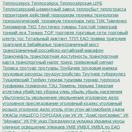
Теплоозерск
Теплоозёрск
Теплоозёрская ЦРБ
Теплоозерский цементный завод
теплосбыт
теплотрасса
территория действий
терроризм
техника
технологии
технологический_техникум
технопарк
тигр
ТИК
Тимченко
Тихомиров
ТКО
Тлустенко
товары
Толстой
томограф
тонкий лед
Тонких
ТОР
торговля
торговые сети
торговый
центр
тос
Тотальный диктант
ТПП ЕАО
травма
трагедия
трагедия в Забайкалье
трансграничный мост
трансграничный российско-китайский марафон
Транснефть
транспортная доступность
транспортная
карта
транспортный налог
траур
тревожный сигнал
Тромса
тротуар
тротуары
Трубачев
трудовая книжка
трудовые ресурсы
трудоустройство
Трутнев
туберкулез
Тукалевский
Турбин
туризм
туризмм
турнир
турпоход
турфирма
тхэквондо
ТЭЦ
Тюмень
тюрьма
Тяжелая
атлетика
убийство
уборка улиц
убыль
убыль населения
убыточность
увольнение
увольнения
уголовное дело
уголовное преследование
уголовный кодекс
уголовный
розыск
уголоное дело
уголь
угон
угон автомобиля
удача
УЖАСЫ НАШЕГО ГОРОДКА
узи
УК
УК "ДомСтроСервис"
УК
"Монарх"
УК РФ
указ Президента
укладка
Украина
укусы
уличное освещение
Улюкаев
УМВ
УМВД
УМВД по ЕАО