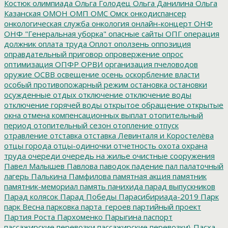
Костюк
олимпиада
Ольга Голодец
Ольга Данилина
Ольга
Казанская
ОМОН
ОМП
ОМС
Омск
онкодиспансер
онкологическая служба
онкология
онлайн-концерт
ОНФ
ОНФ "Генеральная уборка"
опасные сайты
ОПГ
операция
должник
оплата труда
Оплот
оползень
оппозиция
оправдательный приговор
опровержение
опрос
оптимизация
ОПФР
ОРВИ
организация пчеловодов
оружие
ОСВВ
освещение
осень
оскорбление власти
особый противопожарный режим
остановка
остановки
осужденные
отдых
отключение
отключение воды
отключение горячей воды
открытое обращение
открытые
окна
отмена компенсационных выплат
отопительный
период
отопительный сезон
отопление
отпуск
отравление
отставка
отставка Левинталя и Коростелёва
отцы города
отцы-одиночки
отчетность
охота
охрана
труда
очереди
очередь на жилье
очистные сооружения
Павел Малышев
Павлова
паводок
падение
пал
палаточный
лагерь
Палькина
Памфилова
памятная акция
памятник
памятник-мемориал
память
панихида
парад выпускников
Парад колясок
Парад Победы
Парасибириада-2019
Парк
парк Весна
парковка
парта_героев
партийный проект
Партия Роста
Пархоменко
Парыгина
паспорт
пассажирские перевозки
пассажирские перевозки\
Пасха