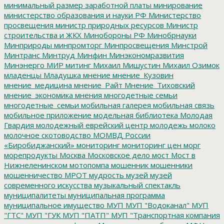
минимальный размер заработной платы
минирование
министерство образования и науки РФ
Министерство
просвещения
министр природных ресурсов
Министр
строительства и ЖКХ
Минобороны РФ
Минобрнауки
Минприроды
минпромторг
Минпросвещения
Минстрой
Минтранс
Минтруд
Минфин
Минэкономразвития
Минэнерго
МИР
митинг
Михаил Мишустин
Михаил Озимок
младенцы
Младушка
мнение
мнение_Кузовин
мнение_медицина
мнение_Райт
Мнение_Тиховский
мнение_экономика
мнения
многодетные семьи
многодетные_семьи
мобильная галерея
мобильная связь
мобильное приложение
модельная библиотека
Молодая
Гвардия
молодежный еврейский центр
молодежь
молоко
молочное скотоводство
МОМВД России
«Биробиджанский»
мониторинг
мониторинг цен
морг
морепродукты
Москва
Московское дело
мост
Мост в
Нижнеленинском
мотопомпа
мошенник
мошенники
мошенничество
МРОТ
мудрость
музей
музей
современного искусства
музыкальный спектакль
муниципалитеты
муниципальная программа
муниципальное имущество
МУП
МУП "Водоканал"
МУП
"ГТС"
МУП "ГУК
МУП "ПАТП"
МУП "Транспортная компания