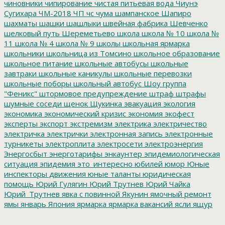
чиновники
чипирование
чистая питьевая вода
Чиунэ
Сугихара
ЧМ-2018
ЧП
чс
чума
шампанское
Шапиро
шахматы
шашки
шашлыки
швейная фабрика
Шевченко
шелковый путь
Шереметьево
школа
школа № 10
школа №
11
школа № 4
школа № 9
школы
школьная ярмарка
школьники
школьница из Томсино
школьное образование
школьное питание
школьные автобусы
школьные
завтраки
школьные каникулы
школьные перевозки
школьные поборы
школьный автобус
Шоу группа
"Феникс"
штормовое предупреждение
штраф
штрафы
шумные соседи
щенок
Щукинка
эвакуация
экология
экономика
экономический кризис
экономия
экофест
эксперты
экспорт
экстремизм
электрика
электричество
электричка
электрички
электронная запись
электронные
турникеты
электроплита
электросети
электроэнергия
Энергосбыт
энерготарифы
энкаунтер
эпидемиологическая
ситуация
эпидемия
это_интересно
юбилей
юмор
Юные
инспекторы движения
юные таланты
юридическая
помощь
Юрий Гулягин
Юрий Трутнев
Юрий Чайка
Юрий_Трутнев
явка с повинной
Якунин
ямочный ремонт
ямы
январь
Япония
ярмарка
ярмарка вакансий
ясли
ящур