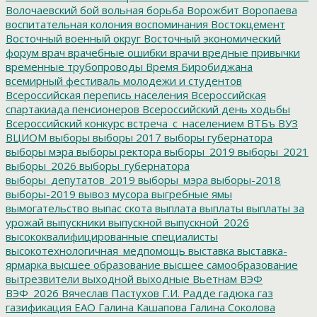
Волочаевский бой
вольная борьба
Ворожбит
Воропаева
воспитательная колония
воспоминания
Востокцемент
Восточный военный округ
Восточный экономический
форум
врач
врачебные ошибки
врачи
вредные привычки
временные трубопроводы
Время Биробиджана
всемирный фестиваль молодежи и студентов
Всероссийская перепись населения
Всероссийская
спартакиада пенсионеров
Всероссийский день ходьбы
Всероссийский конкурс
встреча_с_населением
ВТБъ
ВУЗ
ВЦИОМ
выборы
выборы 2017
выборы губернатора
выборы мэра
выборы ректора
выборы_2019
выборы_2021
выборы_2026
выборы_губернатора
выборы_депутатов_2019
выборы_мэра
выборы-2018
выборы-2019
вывоз мусора
выгребные ямы
вымогательство
выпас скота
выплата
выплаты
выплаты за
урожай
выпускники
выпускной
выпускной_2026
высококвалифицированные специалисты
высокотехнологичная_медпомощь
выставка
выставка-
ярмарка
высшее образование
высшее самообразование
вытрезвители
выходной
выходные
Вьетнам
ВЭФ
ВЭФ_2026
Вячеслав Пастухов
Г.И. Радде
гадюка
газ
газификация ЕАО
Галина Кашапова
Галина Соколова