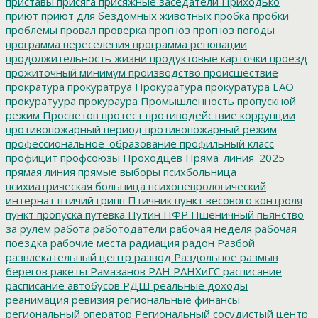
приставы
присяга
присяжные заседатели
Приходько
приют
приют для бездомных животных
пробка
пробки
проблемы
провал
проверка
прогноз
прогноз погоды
программа переселения
программа реновации
продолжительность жизни
продуктовые карточки
проезд
прожиточный минимум
производство
происшествие
прократура
прокуратруа
Прокуратура
прокуратура ЕАО
прокуратуура
прокураура
Промышленность
пропускной
режим
Просветов
протест
противодействие коррупции
противопожарный период
противопожарный режим
профессиональное_образование
профильный класс
профицит
профсоюзы
Проходцев
Пряма_линия_2025
прямая линия
прямые выборы
психбольница
психиатрическая больница
психоневрологический
интернат
птичий грипп
Птичник
пункт весового контроля
пункт пропуска
путевка
Путин
ПФР
Пшеничный
пьянство
за рулем
работа
работодатели
рабочая неделя
рабочая
поездка
рабочие места
радиация
радон
Разбой
развлекательный центр
развод
Раздольное
размыв
берегов
ракеты
Рамазанов
РАН
РАНХиГС
расписание
расписание автобусов
РДШ
реальные доходы
реанимация
ревизия
региональные финансы
региональный оператор
Региональный сосудистый центр