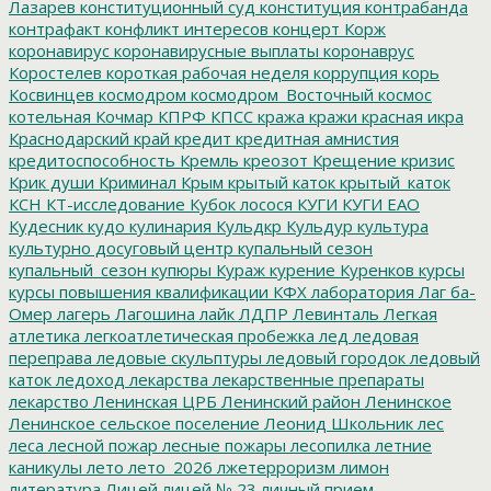
Лазарев
конституционный суд
конституция
контрабанда
контрафакт
конфликт интересов
концерт
Корж
коронавирус
коронавирусные выплаты
коронаврус
Коростелев
короткая рабочая неделя
коррупция
корь
Косвинцев
космодром
космодром_Восточный
космос
котельная
Кочмар
КПРФ
КПСС
кража
кражи
красная икра
Краснодарский край
кредит
кредитная амнистия
кредитоспособность
Кремль
креозот
Крещение
кризис
Крик души
Криминал
Крым
крытый каток
крытый_каток
КСН
КТ-исследование
Кубок лосося
КУГИ
КУГИ ЕАО
Кудесник
кудо
кулинария
Кульдкр
Кульдур
культура
культурно досуговый центр
купальный сезон
купальный_сезон
купюры
Кураж
курение
Куренков
курсы
курсы повышения квалификации
КФХ
лаборатория
Лаг ба-
Омер
лагерь
Лагошина
лайк
ЛДПР
Левинталь
Легкая
атлетика
легкоатлетическая пробежка
лед
ледовая
переправа
ледовые скульптуры
ледовый городок
ледовый
каток
ледоход
лекарства
лекарственные препараты
лекарство
Ленинская ЦРБ
Ленинский район
Ленинское
Ленинское сельское поселение
Леонид Школьник
лес
леса
лесной пожар
лесные пожары
лесопилка
летние
каникулы
лето
лето_2026
лжетерроризм
лимон
литература
Лицей
лицей № 23
личный прием