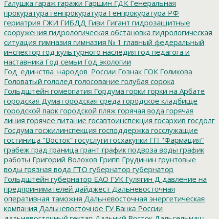
Галушка
гараж
гаражи
Гаршин
ГДК
Генеральная
прокуратура
генпрокуратура
Генпрокуратура РФ
гериатрия
ГЖИ
ГИБДД
Гиви
Гигант
гидрозащитные
сооружения
гидрологическая обстановка
гидрологическая
ситуация
гимназия
гимназия № 1
главный федеральный
инспектор
год культурного наследия
год педагога и
наставника
Год семьи
Год экологии
Год_единства_народов_России
Гознак
ГОК
Голикова
Головатый
гололед
голосование
голубая сорока
Гольдштейн
гомеопатия
Гордума
горки
горки на Арбате
городская Дума
городская среда
городское кладбище
городской парк
городской пляж
горячая вода
горячая
линия
горячее питание
госавтоинспекция
госархив
госдолг
Госдума
госжилинспекция
господдержка
госслужащие
гостиница "Восток"
госуслуги
госхакупки
ГП "Фармация"
грабеж
град
граница
грант
график подвоза воды
график
работы
Григорий Волохов
Грипп
Грудинин
грунтовые
воды
грязная вода
ГТО
губернатор
губернатор
Гольдштейн
губернатор ЕАО
ГУК
Гулягин
Д
давление на
предпринимателей
дайджест
Дальневосточная
оперативная таможня
Дальневосточная энергетическая
компания
Дальневосточное ГУ Банка России
дальневосточный гектар
Дальний Восток
Дальсельмаш