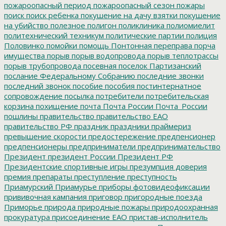
пожароопасный период
пожароопасный сезон
пожары
поиск
поиск ребенка
покушение на дачу взятки
покушение
на убийство
полезное
полигон
поликлиника
полиомиелит
политехнический техникум
политические партии
полиция
Половинко
помойки
помощь
Понтонная переправа
порча
имущества
порыв
порыв водопровода
порыв теплотрассы
порыв трубопровода
посевная
поселок Партизанский
послание Федеральному Собранию
последние звонки
последний звонок
пособие
пособия
постинтернатное
сопровождение
посылка
потребители
потребительская
корзина
похищение
почта
Почта России
Почта_России
пошлины
правительство
правительство ЕАО
правительство РФ
праздник
праздники
праймериз
превышение скорости
предостережение
предпенсионер
предпенсионеры
предприниматели
предпринимательство
Президент
президент России
Президент РФ
Президентские спортивные игры
презумпция доверия
премия
препараты
преступление
преступность
Приамурский
Приамурье
приборы фотовидеофиксации
прививочная кампания
приговор
пригородные поезда
Приморье
природа
природные пожары
природоохранная
прокуратура
присоединение ЕАО
пристав-исполнитель