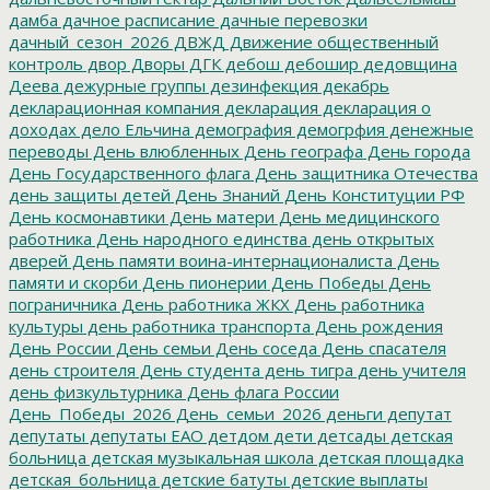
дамба
дачное расписание
дачные перевозки
дачный_сезон_2026
ДВЖД
Движение общественный
контроль
двор
Дворы
ДГК
дебош
дебошир
дедовщина
Деева
дежурные группы
дезинфекция
декабрь
декларационная компания
декларация
декларация о
доходах
дело Ельчина
демография
демогрфия
денежные
переводы
День влюбленных
День географа
День города
День Государственного флага
День защитника Отечества
день защиты детей
День Знаний
День Конституции РФ
День космонавтики
День матери
День медицинского
работника
День народного единства
день открытых
дверей
День памяти воина-интернационалиста
День
памяти и скорби
День пионерии
День Победы
День
пограничника
День работника ЖКХ
День работника
культуры
день работника транспорта
День рождения
День России
День семьи
День соседа
День спасателя
день строителя
День студента
день тигра
день учителя
день физкультурника
День флага России
День_Победы_2026
День_семьи_2026
деньги
депутат
депутаты
депутаты ЕАО
детдом
дети
детсады
детская
больница
детская музыкальная школа
детская площадка
детская_больница
детские батуты
детские выплаты