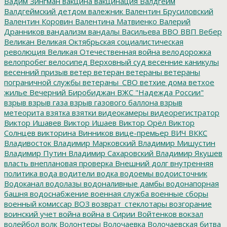
Вадим Зингман
вакцина
вакцинация
Валдгейм
Валдгеймский детдом
валежник
Валентин Брусиловский
Валентин Коровин
Валентина Матвиенко
Валерий
Дранников
вандализм
вандалы
Васильева
ВВО
ВВП
Вебер
Великан
Великая Октябрьская социалистическая
революция
Великая Отечественная война
велодорожка
велопробег
велосипед
Верховный суд
весенние каникулы
весенний призыв
ветер
ветеран
ветераны
ветераны
пограничной службы
ветераны_СВО
ветхие дома
ветхое
жилье
Вечерний Биробиджан
ВЖС "Надежда России"
взрыв
взрыв газа
взрыв газового баллона
взрыв
метеорита
взятка
взятки
видеокамеры
видеорегистратор
Виктор Ишавев
Виктор Ишаев
Виктор Орёл
Виктор
Солнцев
викторина
Винников
вице-премьер
ВИЧ
ВККС
Владивосток
Владимир Марковский
Владимир Мишустин
Владимир Путин
Владимир Сахаровский
Владимир Якушев
власть
внеплановая проверка
Внешний долг
внутренняя
политика
вода
водители
водка
водоемы
водоисточник
Водоканал
водолазы
водоналивные дамбы
водонапорная
башня
водоснабжение
военная служба
военные сборы
военный комиссар
ВОЗ
возврат_стеклотары
возгорание
воинский учет
война
война в Сирии
Войтенков
вокзал
волейбол
волк
Волонтеры
Волочаевка
Волочаевская битва