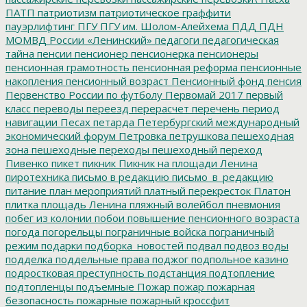
ПАТП
патриотизм
патриотическое граффити
пауэрлифтинг
ПГУ
ПГУ им. Шолом-Алейхема
ПДД
ПДН
МОМВД России «Ленинский»
педагоги
педагогическая
тайна
пенсии
пенсионер
пенсионерка
пенсионеры
пенсионная грамотность
пенсионная реформа
пенсионные
накопления
пенсионный возраст
Пенсионный фонд
пенсия
Первенство России по футболу
Первомай 2017
первый
класс
переводы
переезд
перерасчет
перечень
период
навигации
Песах
петарда
Петербургский международный
экономический форум
Петровка
петрушкова
пешеходная
зона
пешеходные переходы
пешеходный переход
Пивенко
пикет
пикник
Пикник на площади Ленина
пиротехника
письмо в редакцию
письмо_в_редакцию
питание
план мероприятий
платный перекресток
Платон
плитка
площадь Ленина
пляжный волейбол
пневмония
побег из колонии
побои
повышение пенсионного возраста
погода
погорельцы
пограничные войска
пограничный
режим
подарки
подборка_новостей
подвал
подвоз воды
подделка
поддельные права
поджог
подпольное казино
подростковая преступность
подстанция
подтопление
подтопленцы
подъемные
Пожар
пожар
пожарная
безопасность
пожарные
пожарный кроссфит