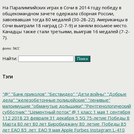
На Паралимпийских играх в Сочи в 2014 году победу в
общекомандном зачете одержала сборная России,
завоевавшая тогда 80 медалей (30-28-22). Американцы в
Сочи выиграли 18 наград (2-7-9) и заняли восьмое место.
Канадцы также стали третьими, выиграв 16 медалей (7-2-
7).
фото: ТАСС
Найти:
Тэги
"@"
"Банк приколов"
"Бествидео"
"Дети войны"
"Добрые
дела"
"железобетонные полицейские"
"ленивые"
малоимущие
"обманутые дольщики"
"Рентгенологический
субботник"
"Цементный поток"
@
1 класс
1 мая
1 сентября
112
2018
23 февраля
31 декабря
5
5G
75-летие Победы
8
Марта
80 лет
80 лет Биробиджану
80_летие_Победы
85
лет ЕАО
85_лет_ЕАО
9 мая
Apple
Forbes
Instagram
L-410