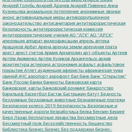
Андрей Голубь
Андрей Драчев
Андрей Пивенко
Анна
Кузнецова
аномальное потепление
анонимные звонки
анонс
антивандальные меры
антикоррупционное
законодательство
антисанитария
антитеррористическая
безопасность
антитеррористическая комиссия
антитеррористические учения
АО "ДГК"
АО "ДРСК"
апелляция
аппарат видеофиксации
апрель
аптека
Арашуков
Арбат
Арена
аренда земли
арендная плата
арест
арест счетов
Армия
Арнаполин
арт-объекты
Артеев
Артём Акименко
Артём Куликов
Архангельск
архив
архитектура
астероид
астрономия
асфальт
асфальтовое
покрытие
Атлет
аудиенция
аферисты
африканская чума
свиней
АЧС
аэропорт
аэрофлот
бал
банк
банк "Открытие"
Банк России
банки
банкноты
банковская карта
банковские_карты
банковский роуминг
банкротство
барельеф
баскетбол
Бастак
Бастрыкин
батут
Бедность
бездомные
бездомные животные
безналичные платежи
Безопасное колесо-2019
безопасность
Безопасные и
качественные дороги
безработица
белка
бензин
Беринг
Берл Лазар
бесплатные лекарства
Бессмертные дела
Бессмертный полк
бесхозяйственность
бешенство
библиотека
бизнес
бизнес без поддержки
бизнес-