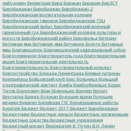
омбудсмен
биометрия
Бира
Биракан
Бирария
БирЗСТ
Биробидажан
Биробиджан
Биробиджан-2
Биробиджанская воспитательная колония
Биробиджанская таможня
Биробиджанская ТЭЦ
Биробиджанский Арбат
Биробиджанский военный
гарнизонный суд
Биробиджанский колледж культуры и
искусств
Биробиджанский район
Бирофельд
биткоин
битумная яма
битумная_яма
битумное болото
битумные
ямы
Благовещенск
Благовещенский кафедральный собор
Благословенное
благотворитель года
благотворительная
акция
благотворительная деятельность
благотворительность
благотворительный концерт
благоустройство
Блокада Ленинграда
боевые патроны
боеприпасы
Бойцовский клуб
бокс
больница
большой
этнографический диктант
бомба
бомбоубежище
Борис
Титов
Борохович
брак
браконьер
Бридер
брусит
брусчатка
Брянск
Будукан
будущие врачи
будущие
медики
Бумагин
Бурейская ГЭС
буровзрывные работы
Бурятия
Бюджет
бюджет 2017
бюджет Биробиджана
бюджетники
бюджетные деньги
бюджетные организации
бюджетные средства
бюджетные учреждения
бюджетный кредит
бюрократия
В. Путин
В.И. Ленин