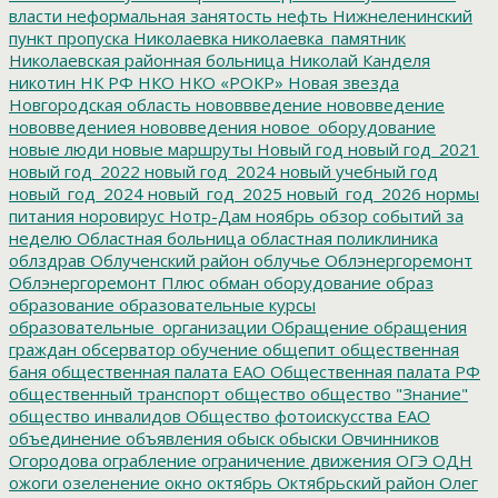
власти
неформальная занятость
нефть
Нижнеленинский
пункт пропуска
Николаевка
николаевка_памятник
Николаевская районная больница
Николай Канделя
никотин
НК РФ
НКО
НКО «РОКР»
Новая звезда
Новгородская область
нововвведение
нововведение
нововведениея
нововведения
новое_оборудование
новые люди
новые маршруты
Новый год
новый год_2021
новый год_2022
новый год_2024
новый учебный год
новый_год_2024
новый_год_2025
новый_год_2026
нормы
питания
норовирус
Нотр-Дам
ноябрь
обзор событий за
неделю
Областная больница
областная поликлиника
облздрав
Облученский район
облучье
Облэнергоремонт
Облэнергоремонт Плюс
обман
оборудование
образ
образование
образовательные курсы
образовательные_организации
Обращение
обращения
граждан
обсерватор
обучение
общепит
общественная
баня
общественная палата ЕАО
Общественная палата РФ
общественный транспорт
общество
общество "Знание"
общество инвалидов
Общество фотоискусства ЕАО
объединение
объявления
обыск
обыски
Овчинников
Огородова
ограбление
ограничение движения
ОГЭ
ОДН
ожоги
озеленение
окно
октябрь
Октябрьский район
Олег