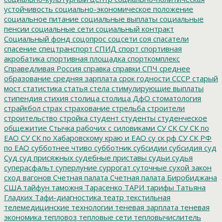
устойчивость
социально-экономическое положение
социальное питание
социальные выплаты
социальные
пенсии
социальные сети
социальный контракт
Социальный фонд
соцопрос
соцсети
соя
спасатели
спасение
спецтранспорт
СПИД
спорт
спортивная
акробатика
спортивная площадка
спорткомплекс
Справедливая Россия
справка
справки
СПЧ
среднее
образование
средняя зарплата
срок годности
СССР
старый
мост
статистика
статья
стела
стимулирующие выплаты
стипендия
стихия
столица
столица ДфО
стоматология
страйкбол
страх
страхование
стрельба
строители
строительство
стройка
студент
студенты
студенческое
общежитие
Стычка рабочих с силовиками
СУ СК
СУ СК по
ЕАО
СУ СК по Хабаровскому краю и ЕАО
су ск рф
СУ СК РФ
по ЕАО
субботнее чтиво
субботник
субсидии
субсидия
суд
Суд
суд присяжных
судебные приставы
судьи
судья
суперасфальт
суперлуние
суррогат
суточные
сухой закон
сход вагонов
Счетная палата
Счетная палата Биробиджана
США
тайфун
таможня
Тарасенко
ТАРИ
тарифы
Татьяна
Гладких
Тафи-диагностика
театр
текстильная
телемедицинские технологии
теневая зарплата
теневая
экономика
тепловоз
тепловые сети
тепловычислитель