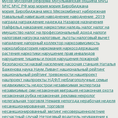
мусор
мусорная реформа
Мусульманская община
МФЦ
МЧС
МЧС РФ
мэр
мэрия
мэрия Биробиджана
мэрия_Биробиджана
мясо
Мясокомбинат
набережная
Навальный
навигация
наводнение
наводнение_2019
награда
награждение
надежда
Назаров
назначения
Найфельд
наказание
накркотики
наледь
налог
налог на
имущество
налог на профессиональный доход
налоги
налоговая нагрузка
налоговые_льготы
налоговый вычет
нападение
напорный коллектор
наркозависимость
нарколаборатория
наркомания
наркосодержащие
растения
наркотики
нарушение прав инвалидов
нарушение тишины и покоя
нарушения пожарной
безопасности
насвай
население
насосная станция
Наталья
Баженова
наука
Наум Ливант
национальный рейтинг
национальный рейтинг тревожности
наципроект
нацпроект
нацпроекты
НДФЛ
неблагополучные семьи
недвижимость
недострои
независимая экспертиза
независимые сми
незаконная миграция
незаконная охота
незаконная рубка
незаконная_реклама
некролог
нелегальная торговля
Немаев
непогода
нерабочая неделя
несанкционированная_торговля
несанкционированный_митинг
несовершеннолетние
несчастный случай
Нетрезвый водитель
неуважение к