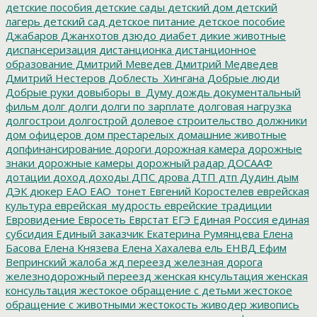
детские пособия
детские сады
детский дом
детский
лагерь
детский сад
детское питание
детское пособие
Джабаров
Джанхотов
дзюдо
диабет
дикие животные
диспансеризация
дистанционка
дистанционное
образование
Дмитрий Меведев
Дмитрий Медведев
Дмитрий Нестеров
Доблесть_Хингана
Добрые люди
Добрые руки
довыборы_в_Думу
дождь
документальный
фильм
долг
долги
долги по зарплате
долговая нагрузка
долгострои
долгострой
долевое строительство
должники
дом офицеров
дом престарелых
домашние животные
допфинансирование
дороги
дорожная камера
дорожные
знаки
дорожные камеры
дорожный радар
ДОСААФ
дотации
доход
доходы
ДПС
дрова
ДТП
дтп
Дудин
дым
ДЭК
дюкер
ЕАО
ЕАО_тонет
Евгений Коростелев
еврейская
культура
еврейская_мудрость
еврейские традиции
Евровидение
Евросеть
Еврстат
ЕГЭ
Единая Россия
единая
субсидия
Единый заказчик
Екатерина Румянцева
Елена
Басова
Елена Князева
Елена Хахалева
ель
ЕНВД
Ефим
Вепринский
жалоба
жд переезд
железная дорога
железнодорожный переезд
женская кнсультация
женская
консультация
жестокое обращение с детьми
жестокое
обращение с животными
жестокость
живодер
живопись