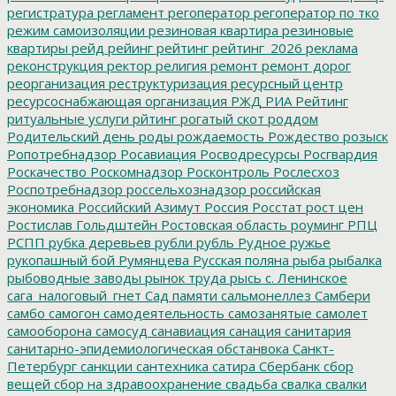
регистратура
регламент
регоператор
регоператор по тко
режим самоизоляции
резиновая квартира
резиновые
квартиры
рейд
рейинг
рейтинг
рейтинг_2026
реклама
реконструкция
ректор
религия
ремонт
ремонт дорог
реорганизация
реструктуризация
ресурсный центр
ресурсоснабжающая организация
РЖД
РИА Рейтинг
ритуальные услуги
рйтинг
рогатый скот
роддом
Родительский день
роды
рождаемость
Рождество
розыск
Ропотребнадзор
Росавиация
Росводресурсы
Росгвардия
Роскачество
Роскомнадзор
Росконтроль
Рослесхоз
Роспотребнадзор
россельхознадзор
российская
экономика
Российский Азимут
Россия
Росстат
рост цен
Ростислав Гольдштейн
Ростовская область
роуминг
РПЦ
РСПП
рубка деревьев
рубли
рубль
Рудное
ружье
рукопашный бой
Румянцева
Русская поляна
рыба
рыбалка
рыбоводные заводы
рынок труда
рысь
с. Ленинское
сага_налоговый_гнет
Сад памяти
сальмонеллез
Самбери
самбо
самогон
самодеятельность
самозанятые
самолет
самооборона
самосуд
санавиация
санация
санитария
санитарно-эпидемиологическая обстанвока
Санкт-
Петербург
санкции
сантехника
сатира
Сбербанк
сбор
вещей
сбор на здравоохранение
свадьба
свалка
свалки