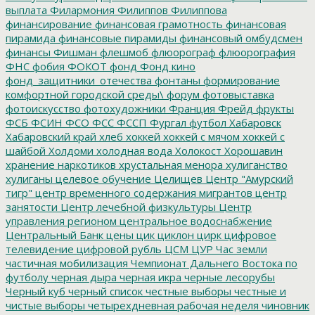
выплата
Филармония
Филиппов
Филиппова
финансирование
финансовая грамотность
финансовая
пирамида
финансовые пирамиды
финансовый омбудсмен
финансы
Фишман
флешмоб
флюорограф
флюорография
ФНС
фобия
ФОКОТ
фонд
Фонд кино
фонд_защитники_отечества
фонтаны
формирование
комфортной городской среды\
форум
фотовыставка
фотоискусство
фотохудожники
Франция
Фрейд
фрукты
ФСБ
ФСИН
ФСО
ФСС
ФССП
Фургал
футбол
Хабаровск
Хабаровский край
хлеб
хоккей
хоккей с мячом
хоккей с
шайбой
Холдоми
холодная вода
Холокост
Хорошавин
хранение наркотиков
хрустальная менора
хулиганство
хулиганы
целевое обучение
Целищев
Центр "Амурский
тигр"
центр временного содержания мигрантов
центр
занятости
Центр лечебной физкультуры
Центр
управления регионом
центральное водоснабжение
Центральный Банк
цены
цик
циклон
цирк
цифровое
телевидение
цифровой рубль
ЦСМ
ЦУР
Час земли
частичная мобилизация
Чемпионат Дальнего Востока по
футболу
черная дыра
черная икра
черные лесорубы
Черный куб
черный список
честные выборы
честные и
чистые выборы
четырехдневная рабочая неделя
чиновник