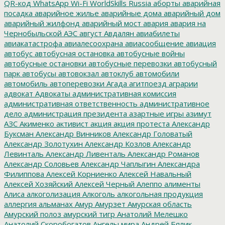
QR-код
WhatsApp
Wi-Fi
WorldSkills Russia
аборты
аварийная
посадка
аварийное жилье
аварийные дома
аварийный дом
аварийный жилфонд
аварийный мост
авария
авария на
Чернобыльской АЭС
август
Авдалян
авиабилеты
авиакатастрофа
авиалесоохрана
авиасообщение
авиация
автобус
автобусная остановка
автобусные войны
автобусные остановки
автобусные перевозки
автобусный
парк
автобусы
автовокзал
автоклуб
автомобили
автомобиль
автоперевозки
Агада
агитпоезд
аграрии
адвокат
Адвокаты
административная комиссия
административная ответственность
административное
дело
администрация президента
азартные игры
азимут
АЗС
Акименко
активист
акция
акция протеста
Александр
Буксман
Александр Винников
Александр Головатый
Александр Золотухин
Александр Козлов
Александр
Левинталь
Александр Ливенталь
Александр Романов
Александр Соловьев
Александр Чаплыгин
Александра
Филиппова
Алексей Корниенко
Алексей Навальный
Алексей Хозяйский
Алексей Черный
Алеппо
алименты
Алиса
алкоголизация
Алкоголь
алкогольная продукция
аллергия
альманах
Амур
Амурзет
Амурская область
Амурский полоз
амурский тигр
Анатолий Мелешко
Анатолий Скоробогатов
Ангелы мира
Андрей Бялик