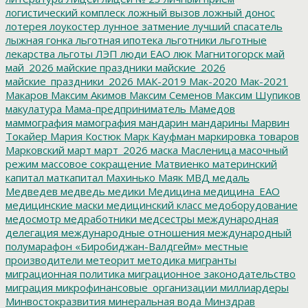
логистический комплеск
ложный вызов
ложный донос
лотерея
лоукостер
лунное затмение
лучший спасатель
лыжная гонка
льготная ипотека
льготники
льготные
лекарства
льготы
ЛЭП
люди ЕАО
люк
Магнитогорск
май
май_2026
майские праздники
майские_2026
майские_праздники_2026
МАК-2019
Мак-2020
Мак-2021
Макаров
Максим Акимов
Максим Семенов
Максим Шупиков
макулатура
Мама-предприниматель
Мамедов
маммография
мамография
мандарин
мандарины
Марвин
Токайер
Мария Костюк
Марк Кауфман
маркировка товаров
Марковский
март
март_2026
маска
Масленица
масочный
режим
массовое сокращение
Матвиенко
материнский
капитал
маткапитал
Махинько
Маяк
МВД
медаль
Медведев
медведь
медики
Медицина
медицина_ЕАО
медицинские маски
медицинский класс
медоборудование
медосмотр
медработники
медсестры
международная
делегация
международные отношения
международный
полумарафон «Биробиджан-Валдгейм»
местные
производители
метеорит
методика
мигранты
миграционная политика
миграционное законодательство
миграция
микрофинансовые_организации
миллиардеры
Минвостокразвития
минеральная вода
Минздрав