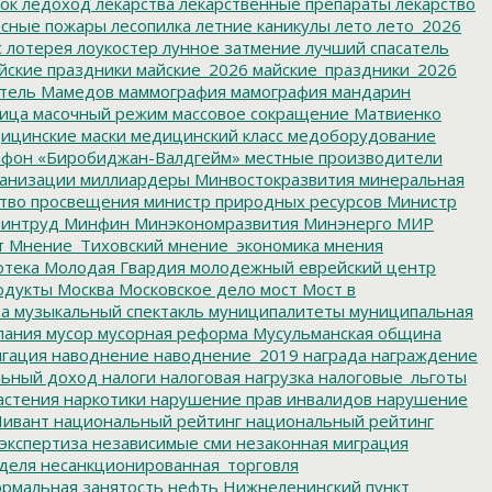
ок
ледоход
лекарства
лекарственные препараты
лекарство
сные пожары
лесопилка
летние каникулы
лето
лето_2026
с
лотерея
лоукостер
лунное затмение
лучший спасатель
йские праздники
майские_2026
майские_праздники_2026
тель
Мамедов
маммография
мамография
мандарин
ица
масочный режим
массовое сокращение
Матвиенко
ицинские маски
медицинский класс
медоборудование
фон «Биробиджан-Валдгейм»
местные производители
анизации
миллиардеры
Минвостокразвития
минеральная
тво просвещения
министр природных ресурсов
Министр
интруд
Минфин
Минэкономразвития
Минэнерго
МИР
т
Мнение_Тиховский
мнение_экономика
мнения
отека
Молодая Гвардия
молодежный еврейский центр
одукты
Москва
Московское дело
мост
Мост в
ва
музыкальный спектакль
муниципалитеты
муниципальная
пания
мусор
мусорная реформа
Мусульманская община
гация
наводнение
наводнение_2019
награда
награждение
льный доход
налоги
налоговая нагрузка
налоговые_льготы
астения
наркотики
нарушение прав инвалидов
нарушение
ивант
национальный рейтинг
национальный рейтинг
экспертиза
независимые сми
незаконная миграция
деля
несанкционированная_торговля
рмальная занятость
нефть
Нижнеленинский пункт