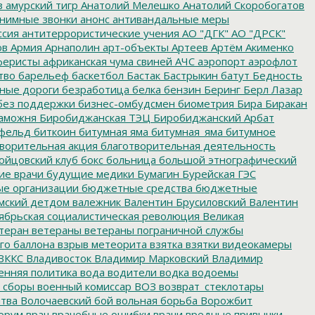
з
амурский тигр
Анатолий Мелешко
Анатолий Скоробогатов
нимные звонки
анонс
антивандальные меры
ссия
антитеррористические учения
АО "ДГК"
АО "ДРСК"
ов
Армия
Арнаполин
арт-объекты
Артеев
Артём Акименко
еристы
африканская чума свиней
АЧС
аэропорт
аэрофлот
тво
барельеф
баскетбол
Бастак
Бастрыкин
батут
Бедность
нные дороги
безработица
белка
бензин
Беринг
Берл Лазар
без поддержки
бизнес-омбудсмен
биометрия
Бира
Биракан
аможня
Биробиджанская ТЭЦ
Биробиджанский Арбат
фельд
биткоин
битумная яма
битумная_яма
битумное
ворительная акция
благотворительная деятельность
ойцовский клуб
бокс
больница
большой этнографический
е врачи
будущие медики
Бумагин
Бурейская ГЭС
е организации
бюджетные средства
бюджетные
мский детдом
валежник
Валентин Брусиловский
Валентин
ябрьская социалистическая революция
Великая
теран
ветераны
ветераны пограничной службы
го баллона
взрыв метеорита
взятка
взятки
видеокамеры
ВККС
Владивосток
Владимир Марковский
Владимир
енняя политика
вода
водители
водка
водоемы
 сборы
военный комиссар
ВОЗ
возврат_стеклотары
итва
Волочаевский бой
вольная борьба
Ворожбит
орум
врач
врачебные ошибки
врачи
вредные привычки