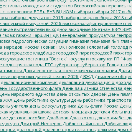
фестиваль молодежи и студентов
Всероссийская перепись н
а_с_населением
ВТБъ
ВУЗ
ВЦИОМ
выборы
выборы 2017
выбо
тора
выборы_депутатов_2019
выборы_мэра
выборы-2018
вы
и
выпускной
выпускной_2026
высококвалифицированные спе
вание
вытрезвители
выходной
выходные
Вьетнам
ВЭФ
ВЭФ
а
гараж
гаражи
Гаршин
ГДК
Генеральная прокуратура
генпро
новка
гидрологическая ситуация
гимназия
гимназия № 1
глав
а_народов_России
Гознак
ГОК
Голикова
Головатый
гололед
г
реда
городское кладбище
городской парк
городской пляж
гор
осслужащие
гостиница "Восток"
госуслуги
госхакупки
ГП "Фар
е воды
грязная вода
ГТО
губернатор
губернатор Гольдштей
я таможня
Дальневосточная энергетическая компания
Дальне
чные перевозки
дачный_сезон_2026
ДВЖД
Движение общес
декларационная компания
декларация
декларация о дохода
нь Государственного флага
День защитника Отечества
ден
ень народного единства
день открытых дверей
День памят
а ЖКХ
День работника культуры
день работника транспорта
день учителя
день физкультурника
День флага России
День
ская музыкальная школа
детская площадка
детская_больниц
ание
детское пособие
Джабаров
Джанхотов
дзюдо
диабет
ди
едведев
Дмитрий Нестеров
Доблесть_Хингана
Добрые люд
острои
долгострой
долевое строительство
должники
дом о