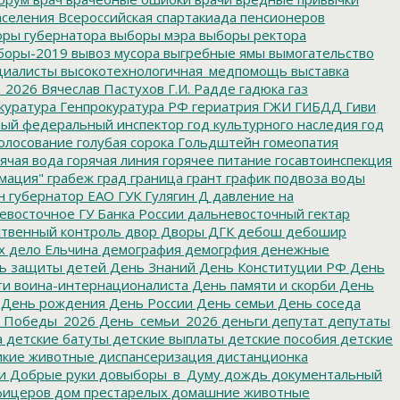
аселения
Всероссийская спартакиада пенсионеров
ры губернатора
выборы мэра
выборы ректора
боры-2019
вывоз мусора
выгребные ямы
вымогательство
циалисты
высокотехнологичная_медпомощь
выставка
_2026
Вячеслав Пастухов
Г.И. Радде
гадюка
газ
куратура
Генпрокуратура РФ
гериатрия
ГЖИ
ГИБДД
Гиви
ный федеральный инспектор
год культурного наследия
год
олосование
голубая сорока
Гольдштейн
гомеопатия
ячая вода
горячая линия
горячее питание
госавтоинспекция
мация"
грабеж
град
граница
грант
график подвоза воды
н
губернатор ЕАО
ГУК
Гулягин
Д
давление на
восточное ГУ Банка России
дальневосточный гектар
твенный контроль
двор
Дворы
ДГК
дебош
дебошир
х
дело Ельчина
демография
демогрфия
денежные
ь защиты детей
День Знаний
День Конституции РФ
День
и воина-интернационалиста
День памяти и скорби
День
День рождения
День России
День семьи
День соседа
_Победы_2026
День_семьи_2026
деньги
депутат
депутаты
а
детские батуты
детские выплаты
детские пособия
детские
кие животные
диспансеризация
дистанционка
и
Добрые руки
довыборы_в_Думу
дождь
документальный
фицеров
дом престарелых
домашние животные