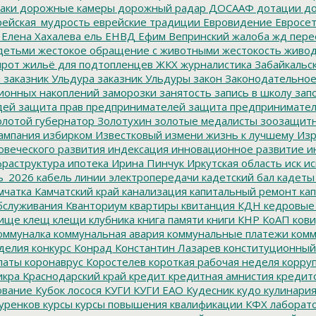
аки
дорожные камеры
дорожный радар
ДОСААФ
дотации
до
ейская_мудрость
еврейские традиции
Евровидение
Евросе
Елена Хахалева
ель
ЕНВД
Ефим Вепринский
жалоба
жд пере
детьми
жестокое обращение с животными
жестокость
живо
ирот
жильё для подтопленцев
ЖКХ
журналистика
Забайкальск
м
заказник Ульдура
заказник Ульдуры
закон
Законодательное
ионных накоплений
заморозки
занятость
запись в школу
запо
дей
защита прав предпринимателей
защита предпринимате
лотой губернатор
Золотухин
золотые медалисты
зоозащит
ампания
избирком
Известковый
измени жизнь к лучшему
Изр
овеческого развития
индексация
инновационное развитие
ин
раструктура
ипотека
Ирина Пинчук
Иркутская область
иск
ис
ь_2026
кабель линии электропередачи
кадетский бал
кадеты
мчатка
Камчатский край
канализация
капитальный ремонт
кап
бслуживания
Кванториум
квартиры
квитанция
КДН
кедровые
ище
клещ
клещи
клубника
книга памяти
книги
КНР
КоАП
кови
оммуналка
коммунальная авария
коммунальные платежи
комм
делия
конкурс
Конрад
Константин Лазарев
конституционный
латы
коронаврус
Коростелев
короткая рабочая неделя
корру
икра
Краснодарский край
кредит
кредитная амнистия
кредит
ование
Кубок лосося
КУГИ
КУГИ ЕАО
Кудесник
кудо
кулинари
уренков
курсы
курсы повышения квалификации
КФХ
лаборат