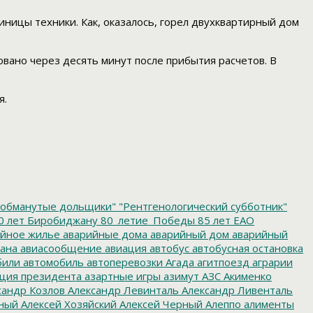
иницы техники. Как, оказалось, горел двухквартирный дом
вано через десять минут после прибытия расчетов. В
я.
обманутые дольщики"
"Рентгенологический субботник"
0 лет Биробиджану
80_летие_Победы
85 лет ЕАО
йное жилье
аварийные дома
аварийный дом
аварийный
ана
авиасообщение
авиация
автобус
автобусная остановка
били
автомобиль
автоперевозки
Агада
агитпоезд
аграрии
ция президента
азартные игры
азимут
АЗС
Акименко
сандр Козлов
Александр Левинталь
Александр Ливенталь
ный
Алексей Хозяйский
Алексей Черный
Алеппо
алименты