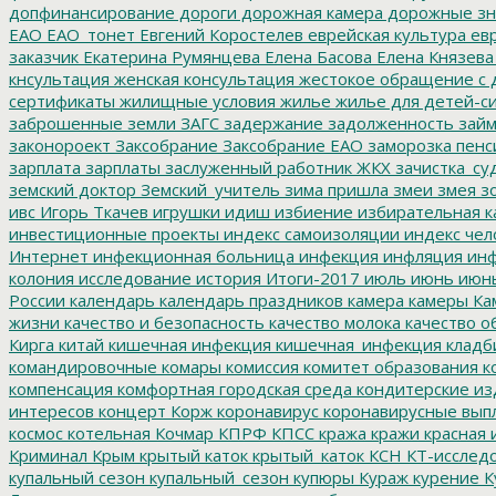
допфинансирование
дороги
дорожная камера
дорожные зн
ЕАО
ЕАО_тонет
Евгений Коростелев
еврейская культура
евр
заказчик
Екатерина Румянцева
Елена Басова
Елена Князева
кнсультация
женская консультация
жестокое обращение с 
сертификаты
жилищные условия
жилье
жилье для детей-с
заброшенные земли
ЗАГС
задержание
задолженность
зай
законороект
Заксобрание
Заксобрание ЕАО
заморозка пенс
зарплата
зарплаты
заслуженный работник ЖКХ
зачистка_су
земский доктор
Земский_учитель
зима пришла
змеи
змея
зо
ивс
Игорь Ткачев
игрушки
идиш
избиение
избирательная к
инвестиционные проекты
индекс самоизоляции
индекс чел
Интернет
инфекционная больница
инфекция
инфляция
инф
колония
исследование
история
Итоги-2017
июль
июнь
июн
России
календарь
календарь праздников
камера
камеры
Ка
жизни
качество и безопасность
качество молока
качество о
Кирга
китай
кишечная инфекция
кишечная_инфекция
кладб
командировочные
комары
комиссия
комитет образования
к
компенсация
комфортная городская среда
кондитерские из
интересов
концерт
Корж
коронавирус
коронавирусные вып
космос
котельная
Кочмар
КПРФ
КПСС
кража
кражи
красная 
Криминал
Крым
крытый каток
крытый_каток
КСН
КТ-исслед
купальный сезон
купальный_сезон
купюры
Кураж
курение
К