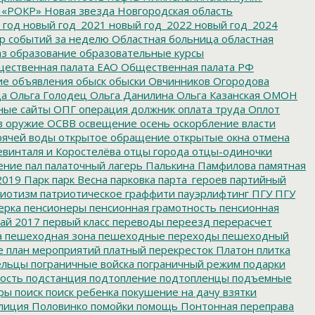
 «РОКР»
Новая звезда
Новгородская область
 год
новый год_2021
новый год_2022
новый год_2024
р событий за неделю
Областная больница
областная
аз
образование
образовательные курсы
ественная палата ЕАО
Общественная палата РФ
ие
объявления
обыск
обыски
Овчинников
Огородова
да
Ольга Голодец
Ольга Данилина
Ольга Казанская
ОМОН
ные сайты
ОПГ
операция должник
оплата труда
Оплот
в
оружие
ОСВВ
освещение
осень
оскорбление власти
рячей воды
открытое обращение
открытые окна
отмена
евинталя и Коростелёва
отцы города
отцы-одиночки
ение
пал
палаточный лагерь
Палькина
Памфилова
памятная
2019
Парк
парк Весна
парковка
парта_героев
партийный
иотизм
патриотическое граффити
пауэрлифтинг
ПГУ
ПГУ
ерка
пенсионеры
пенсионная грамотность
пенсионная
ай 2017
первый класс
переводы
переезд
перерасчет
а
пешеходная зона
пешеходные переходы
пешеходный
е
план мероприятий
платный перекресток
Платон
плитка
ельцы
пограничные войска
пограничный режим
подарки
ость
подстанция
подтопление
подтопленцы
подъемные
ры
поиск
поиск ребенка
покушение на дачу взятки
лиция
Половинко
помойки
помощь
Понтонная переправа