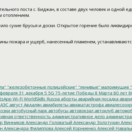
льного поста с. Биджан, в составе двух человек и одной ед
м отоплением.
ило сухие брусья и доски. Открытое горение было ликвидиро
ины пожара и ущерб, нанесенный пламенем, устанавливаютс
ла"
"железобетонные полицейские"
"ленивые" малоимущие
"
февраля
31 декабря
5
5G
75-летие Победы
8 Марта
80 лет
8
tsApp
Wi-Fi
WorldSkills Russia
аборты
аварийная посадка
авари
 АЭС
август
Авдалян
авиабилеты
авиакатастрофа
авиалесоохр
озки
автобусный парк
автобусы
автовокзал
автоклуб
автомо
ивная ответственность
административное дело
администра
р Винников
Александр Головатый
Александр Золотухин
Алек
ин
Александра Филиппова
Алексей Корниенко
Алексей Наваль