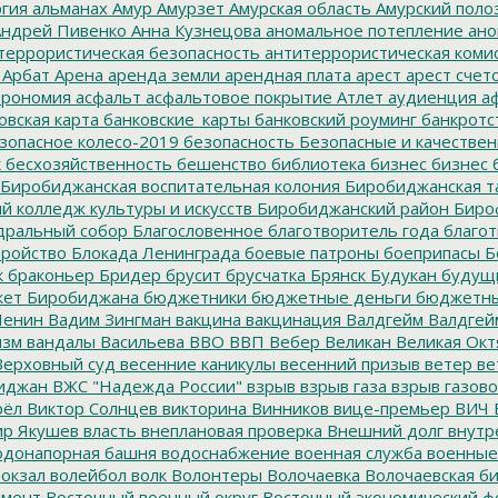
гия
альманах
Амур
Амурзет
Амурская область
Амурский поло
ндрей Пивенко
Анна Кузнецова
аномальное потепление
ано
террористическая безопасность
антитеррористическая коми
Арбат
Арена
аренда земли
арендная плата
арест
арест счет
трономия
асфальт
асфальтовое покрытие
Атлет
аудиенция
аф
овская карта
банковские_карты
банковский роуминг
банкротс
зопасное колесо-2019
безопасность
Безопасные и качестве
к
бесхозяйственность
бешенство
библиотека
бизнес
бизнес 
Биробиджанская воспитательная колония
Биробиджанская т
 колледж культуры и искусств
Биробиджанский район
Биро
дральный собор
Благословенное
благотворитель года
благот
тройство
Блокада Ленинграда
боевые патроны
боеприпасы
Б
к
браконьер
Бридер
брусит
брусчатка
Брянск
Будукан
будущи
ет Биробиджана
бюджетники
бюджетные деньги
бюджетны
Ленин
Вадим Зингман
вакцина
вакцинация
Валдгейм
Валдгей
изм
вандалы
Васильева
ВВО
ВВП
Вебер
Великан
Великая Окт
ерховный суд
весенние каникулы
весенний призыв
ветер
ве
иджан
ВЖС "Надежда России"
взрыв
взрыв газа
взрыв газово
рёл
Виктор Солнцев
викторина
Винников
вице-премьер
ВИЧ
р Якушев
власть
внеплановая проверка
Внешний долг
внутр
донапорная башня
водоснабжение
военная служба
военные
окзал
волейбол
волк
Волонтеры
Волочаевка
Волочаевская б
емент
Восточный военный округ
Восточный экономический ф