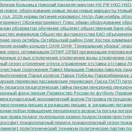
йонная больница
Николай Канделя
никотин
НК РФ
НКО
НКО
ия
новое_оборудование
новые люди
новые маршруты
Новый
_год_2026
нормы питания
норовирус
Нотр-Дам
ноябрь
обзо
горемонт
Облэнергоремонт Плюс
обман
оборудование
обр
аждан
обсерватор
обучение
общепит
общественная баня
общ
ество инвалидов
Общество фотоискусства ЕАО
объединен
ение
окно
октябрь
Октябрьский район
Олег Костюк
олимпиа
логия
онлайн-концерт
ОНФ
ОНФ "Генеральная уборка"
опас
ние
опрос
оптимизация
ОПФР
ОРВИ
организация пчеловодо
денные
отдых
отключение
отключение воды
отключение го
ный сезон
отопление
отпуск
отравление
отставка
отставка Л
очистные сооружения
Павел Малышев
Павлова
паводок
пад
 выпускников
Парад колясок
Парад Победы
Парасибириада-
ирские перевозки
пассажирские перевозки\
Пасха
ПАТП
патр
й»
педагоги
педагогическая тайна
пенсии
пенсионер
пенсион
ионный фонд
пенсия
Первенство России по футболу
Первом
 международный экономический форум
Петровка
петрушков
пиротехника
письмо в редакцию
письмо_в_редакцию
питани
лонии
побои
повышение пенсионного возраста
погода
погор
ные права
поджог
подпольное казино
подростковая преступн
кроссфит
пожароопасный период
пожароопасный сезон
пожа
омиелит
политехнический техникум
политические партии
по