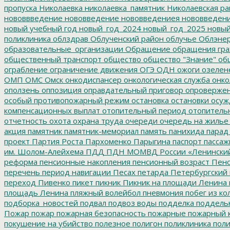
пропуска
Николаевка
николаевка_памятник
Николаевская ра
нововвведение
нововведение
нововведениея
нововведен
новый учебный год
новый_год_2024
новый_год_2025
новый
поликлиника
облздрав
Облученский район
облучье
Облэнер
образовательные_организации
Обращение
обращения гр
общественный транспорт
общество
общество "Знание"
общ
ограбление
ограничение движения
ОГЭ
ОДН
ожоги
озелен
ОМП
ОМС
Омск
онкодиспансер
онкологическая служба
онко
оползень
оппозиция
оправдательный приговор
опроверже
особый противопожарный режим
остановка
остановки
осуж
компенсационных выплат
отопительный период
отопитель
отчетность
охота
охрана труда
очереди
очередь на жилье
акция
памятник
памятник-мемориал
память
панихида
парад
проект
Партия Роста
Пархоменко
Парыгина
паспорт
пассаж
им. Шолом-Алейхема
ПДД
ПДН МОМВД России «Ленински
реформа
пенсионные накопления
пенсионный возраст
Пенс
перечень
период навигации
Песах
петарда
Петербургский
переход
Пивенко
пикет
пикник
Пикник на площади Ленина
площадь Ленина
пляжный волейбол
пневмония
побег из ко
подборка_новостей
подвал
подвоз воды
подделка
поддель
Пожар
пожар
пожарная безопасность
пожарные
пожарный 
покушение на убийство
полезное
полигон
поликлиника
поли