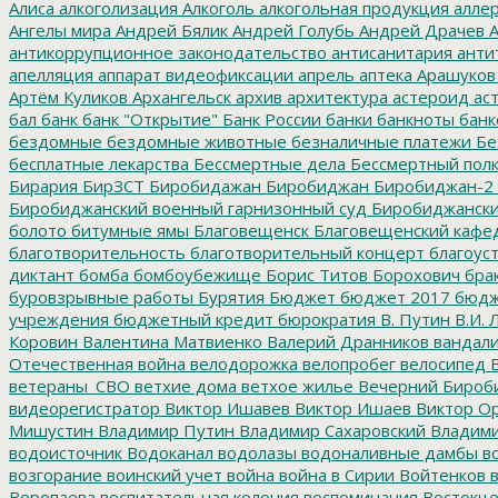
Алиса
алкоголизация
Алкоголь
алкогольная продукция
аллер
Ангелы мира
Андрей Бялик
Андрей Голубь
Андрей Драчев
А
антикоррупционное законодательство
антисанитария
анти
апелляция
аппарат видеофиксации
апрель
аптека
Арашуков
Артём Куликов
Архангельск
архив
архитектура
астероид
ас
бал
банк
банк "Открытие"
Банк России
банки
банкноты
банк
бездомные
бездомные животные
безналичные платежи
Бе
бесплатные лекарства
Бессмертные дела
Бессмертный пол
Бирария
БирЗСТ
Биробидажан
Биробиджан
Биробиджан-2
Биробиджанский военный гарнизонный суд
Биробиджанский
болото
битумные ямы
Благовещенск
Благовещенский кафе
благотворительность
благотворительный концерт
благоус
диктант
бомба
бомбоубежище
Борис Титов
Борохович
бра
буровзрывные работы
Бурятия
Бюджет
бюджет 2017
бюдж
учреждения
бюджетный кредит
бюрократия
В. Путин
В.И. 
Коровин
Валентина Матвиенко
Валерий Дранников
вандал
Отечественная война
велодорожка
велопробег
велосипед
В
ветераны_СВО
ветхие дома
ветхое жилье
Вечерний Бироб
видеорегистратор
Виктор Ишавев
Виктор Ишаев
Виктор О
Мишустин
Владимир Путин
Владимир Сахаровский
Владими
водоисточник
Водоканал
водолазы
водоналивные дамбы
во
возгорание
воинский учет
война
война в Сирии
Войтенков
в
Воропаева
воспитательная колония
воспоминания
Востокц