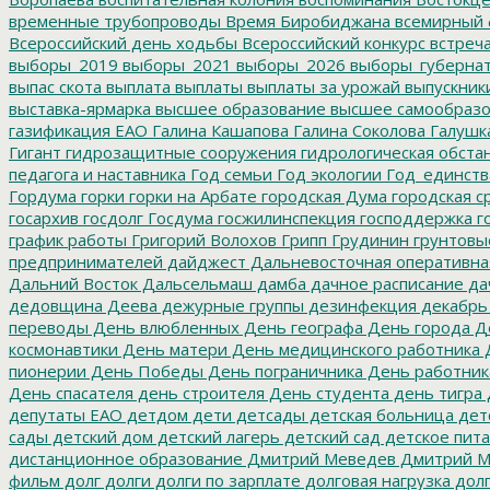
временные трубопроводы
Время Биробиджана
всемирный 
Всероссийский день ходьбы
Всероссийский конкурс
встреч
выборы_2019
выборы_2021
выборы_2026
выборы_губерна
выпас скота
выплата
выплаты
выплаты за урожай
выпускник
выставка-ярмарка
высшее образование
высшее самообразо
газификация ЕАО
Галина Кашапова
Галина Соколова
Галушк
Гигант
гидрозащитные сооружения
гидрологическая обста
педагога и наставника
Год семьи
Год экологии
Год_единств
Гордума
горки
горки на Арбате
городская Дума
городская с
госархив
госдолг
Госдума
госжилинспекция
господдержка
г
график работы
Григорий Волохов
Грипп
Грудинин
грунтовы
предпринимателей
дайджест
Дальневосточная оперативна
Дальний Восток
Дальсельмаш
дамба
дачное расписание
да
дедовщина
Деева
дежурные группы
дезинфекция
декабрь
переводы
День влюбленных
День географа
День города
Де
космонавтики
День матери
День медицинского работника
Д
пионерии
День Победы
День пограничника
День работник
День спасателя
день строителя
День студента
день тигра
депутаты ЕАО
детдом
дети
детсады
детская больница
дет
сады
детский дом
детский лагерь
детский сад
детское пит
дистанционное образование
Дмитрий Меведев
Дмитрий М
фильм
долг
долги
долги по зарплате
долговая нагрузка
долг