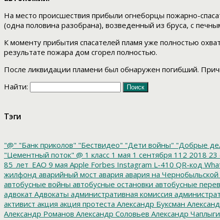
На место происшествия прибыли огнеборцы пожарно-спасате
(одна половина разобрана), возведенный из бруса, с печны
К моменту прибытия спасателей пламя уже полностью охват
результате пожара дом сгорел полностью.
После ликвидации пламени был обнаружен погибший. Прич
Найти:
Тэги
"@"
"Банк приколов"
"Бествидео"
"Дети войны"
"Добрые де
"Цементный поток"
@
1 класс
1 мая
1 сентября
112
2018
23 
85_лет_ЕАО
9 мая
Apple
Forbes
Instagram
L-410
QR-код
Wha
жилфонд
аварийный мост
авария
авария на Чернобыльской
автобусные войны
автобусные остановки
автобусные перев
адвокат
Адвокаты
административная комиссия
администрат
активист
акция
акция протеста
Александр Буксман
Александ
Александр Романов
Александр Соловьев
Александр Чаплыг