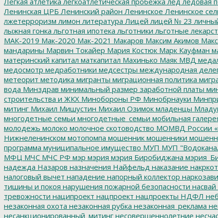
Легкая атлетика
легкоатлетическая пробежка
лед
ледовая п
Ленинская ЦРБ
Ленинский район
Ленинское
Ленинское сел
лжетерроризм
лимон
литература
Лицей
лицей № 23
личны
лыжная гонка
льготная ипотека
льготники
льготные лекарст
МАК-2019
Мак-2020
Мак-2021
Макаров
Максим Акимов
Макс
мандарины
Марвин Токайер
Мария Костюк
Марк Кауфман
ма
материнский капитал
маткапитал
Махинько
Маяк
МВД
меда
медосмотр
медработники
медсестры
международная деле
метеорит
методика
мигранты
миграционная политика
мигра
вода
Минздрав
минимальный размер заработной платы
мин
строительства и ЖКХ
Минобороны РФ
Минобрнауки
Минпр
митинг
Михаил Мишустин
Михаил Озимок
младенцы
Младу
многодетные семьи
многодетные_семьи
мобильная галере
молодежь
молоко
молочное скотоводство
МОМВД России «
Нижнеленинском
мотопомпа
мошенник
мошенники
мошенн
программа
муниципальное имущество
МУП
МУП "Водокана
МФЦ
МЧС
МЧС РФ
мэр
мэрия
мэрия Биробиджана
мэрия_Б
надежда
Назаров
назначения
Найфельд
наказание
накркот
налоговый вычет
нападение
напорный коллектор
наркозави
тишины и покоя
нарушения пожарной безопасности
насвай
тревожности
наципроект
нацпроект
нацпроекты
НДФЛ
неб
незаконная охота
незаконная рубка
незаконная_реклама
не
несанкционированный_митинг
несовершеннолетние
несчас