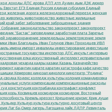
ход
доходы
ДПС
дрова
ДТП
дтп
Дудин
дым
ДЭК
дюкер
ть
Еврстат
ЕГЭ
Единая Россия
единая субсидия
Единый
езд
железная дорога
железнодорожный переезд
женская
дер
живопись
животноводство
животные
жилищные
ий край
забег
заболевание
заброшенные здания
 Собрание
законодательство
законопреокт
законопроект
ведник "Бастак"
заповедники
заработная плата
Заречье
лей
здравоохранение
земледельцы
землетрясение
земля
ники
Иван Благодырь
Иван Голунов
Иван Проходцев
ИВЛ
аиль
имена
импорт
инвалиды
инвестирование
инвестиции
остранные государства
инспектор ДПС
инсульт
интервью
кусственная елка
искусственный_интеллект
исправительная
кадровая чехарда
кадры
казаки
Казань
Казначейство
ремонт
карантин
карате
каратин
катастрофа
кафе
качество
 шишки
Кемерово
кинозал
кинологи
кинотеатр "Родина"
д-сводка
Кодекс
колледж культуры
колония
командировка
унальные услуги
компенсации
компенсационные расходы
 суд
конституция
контрабанда
контрафакт
конфликт
пция
корь
Косвинцев
космодром
космодром_Восточный
оспособность
Кремль
креозот
Крещение
кризис
Крик души
я
Кульдкр
Кульдур
культура
культурно досуговый центр
ория
Лаг ба-Омер
лагерь
Лагошина
лайк
ЛДПР
Левинталь