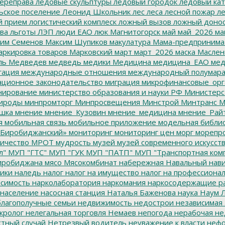
ереправа
ледовые скульптуры
ледовый городок
ледовый кат
ьское поселение
Леонид Школьник
лес
леса
лесной пожар
ле
й прием
логистический комплеск
ложный вызов
ложный доно
ва
льготы
ЛЭП
люди ЕАО
люк
Магнитогорск
май
май_2026
ма
им Семенов
Максим Шупиков
макулатура
Мама-предпринима
ркировка товаров
Марковский
март
март_2026
маска
Маслен
ль
Медведев
медведь
медики
Медицина
медицина_ЕАО
мед
гация
международные отношения
международный полумара
ционное законодательство
миграция
микрофинансовые_орг
ирование
министерство образования и науки РФ
Министерс
ироды
минпромторг
Минпросвещения
Минстрой
Минтранс
М
шка
мнение
мнение_Кузовин
мнение_медицина
мнение_Рай
я
мобильная связь
мобильное приложение
модельная библи
Биробиджанский»
мониторинг
мониторинг цен
морг
морепр
ичество
МРОТ
мудрость
музей
музей современного искусст
л"
МУП "ГТС"
МУП "ГУК
МУП "ПАТП"
МУП "Транспортная ком
иробиджана
мясо
Мясокомбинат
набережная
Навальный
нави
ики
наледь
налог
налог на имущество
налог на профессиона
симость
нарколаборатория
наркомания
наркосодержащие р
население
насосная станция
Наталья Баженова
наука
Наум Л
лагополучные семьи
недвижимость
недострои
независимая 
кролог
нелегальная торговля
Немаев
непогода
нерабочая не
тный случай
Нетрезвый водитель
неуважение к власти
нефо