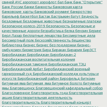
свиней
АЧС
аэропорт
аэрофлот
бал
банк
банк "Открытие"
Банк России
банки
банкноты
банковская карта
банковские_карты
банковский роуминг
банкротство
барельеф
баскетбол
Бастак
Бастрыкин
батут
Бедность
бездомные
бездомные животные
безналичные платежи
Безопасное колесо-2019
безопасность
Безопасные и
качественные дороги
безработица
белка
бензин
Беринг
Берл Лазар
бесплатные лекарства
Бессмертные дела
Бессмертный полк
бесхозяйственность
бешенство
библиотека
бизнес
бизнес без поддержки
бизнес-
омбудсмен
биометрия
Бира
Биракан
Бирария
БирЗСТ
Биробидажан
Биробиджан
Биробиджан-2
Биробиджанская воспитательная колония
Биробиджанская таможня
Биробиджанская ТЭЦ
Биробиджанский Арбат
Биробиджанский военный
гарнизонный суд
Биробиджанский колледж культуры и
искусств
Биробиджанский район
Бирофельд
биткоин
битумная яма
битумная_яма
битумное болото
битумные
ямы
Благовещенск
Благовещенский кафедральный собор
Благословенное
благотворитель года
благотворительная
акция
благотворительная деятельность
благотворительность
благотворительный концерт
благоустройство
Блокада Ленинграда
боевые патроны