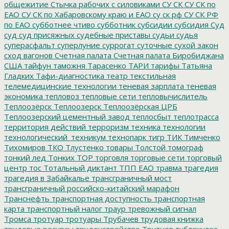
общежитие
Стычка рабочих с силовиками
СУ СК
СУ СК по
ЕАО
СУ СК по Хабаровскому краю и ЕАО
су ск рф
СУ СК РФ
по ЕАО
субботнее чтиво
субботник
субсидии
субсидия
Суд
суд
суд присяжных
судебные приставы
судьи
судья
суперасфальт
суперлуние
суррогат
суточные
сухой закон
сход вагонов
Счетная палата
Счетная палата Биробиджана
США
тайфун
таможня
Тарасенко
ТАРИ
тарифы
Татьяна
Гладких
Тафи-диагностика
театр
текстильная
телемедицинские технологии
теневая зарплата
теневая
экономика
тепловоз
тепловые сети
тепловычислитель
Теплоозёрск
Теплоозерск
Теплоозёрская ЦРБ
Теплоозерский цементный завод
теплосбыт
теплотрасса
территория действий
терроризм
техника
технологии
технологический_техникум
технопарк
тигр
ТИК
Тимченко
Тихомиров
ТКО
Тлустенко
товары
Толстой
томограф
тонкий лед
Тонких
ТОР
торговля
торговые сети
торговый
центр
тос
Тотальный диктант
ТПП ЕАО
травма
трагедия
трагедия в Забайкалье
трансграничный мост
трансграничный российско-китайский марафон
Транснефть
транспортная доступность
транспортная
карта
транспортный налог
траур
тревожный сигнал
Тромса
тротуар
тротуары
Трубачев
трудовая книжка
трудовые ресурсы
трудоустройство
Трутнев
туберкулез