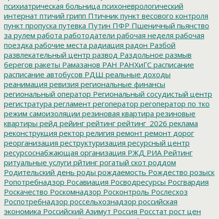
психиатрическая больница
психоневрологический
интернат
птичий грипп
Птичник
пункт весового контроля
пункт пропуска
путевка
Путин
ПФР
Пшеничный
пьянство
за рулем
работа
работодатели
рабочая неделя
рабочая
поездка
рабочие места
радиация
радон
Разбой
развлекательный центр
развод
Раздольное
размыв
берегов
ракеты
Рамазанов
РАН
РАНХиГС
расписание
расписание автобусов
РДШ
реальные доходы
реанимация
ревизия
региональные финансы
региональный оператор
Региональный сосудистый центр
регистратура
регламент
регоператор
регоператор по тко
режим самоизоляции
резиновая квартира
резиновые
квартиры
рейд
рейинг
рейтинг
рейтинг_2026
реклама
реконструкция
ректор
религия
ремонт
ремонт дорог
реорганизация
реструктуризация
ресурсный центр
ресурсоснабжающая организация
РЖД
РИА Рейтинг
ритуальные услуги
рйтинг
рогатый скот
роддом
Родительский день
роды
рождаемость
Рождество
розыск
Ропотребнадзор
Росавиация
Росводресурсы
Росгвардия
Роскачество
Роскомнадзор
Росконтроль
Рослесхоз
Роспотребнадзор
россельхознадзор
российская
экономика
Российский Азимут
Россия
Росстат
рост цен