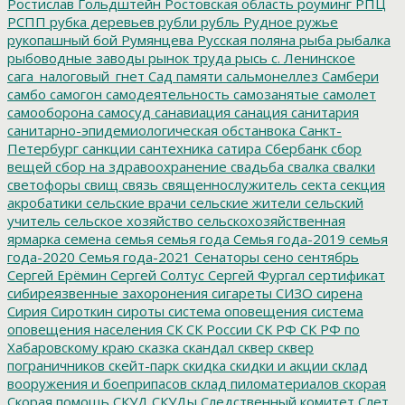
Ростислав Гольдштейн
Ростовская область
роуминг
РПЦ
РСПП
рубка деревьев
рубли
рубль
Рудное
ружье
рукопашный бой
Румянцева
Русская поляна
рыба
рыбалка
рыбоводные заводы
рынок труда
рысь
с. Ленинское
сага_налоговый_гнет
Сад памяти
сальмонеллез
Самбери
самбо
самогон
самодеятельность
самозанятые
самолет
самооборона
самосуд
санавиация
санация
санитария
санитарно-эпидемиологическая обстанвока
Санкт-
Петербург
санкции
сантехника
сатира
Сбербанк
сбор
вещей
сбор на здравоохранение
свадьба
свалка
свалки
светофоры
свищ
связь
священнослужитель
секта
секция
акробатики
сельские врачи
сельские жители
сельский
учитель
сельское хозяйство
сельскохозяйственная
ярмарка
семена
семья
семья года
Семья года-2019
семья
года-2020
Семья года-2021
Сенаторы
сено
сентябрь
Сергей Ерёмин
Сергей Солтус
Сергей Фургал
сертификат
сибиреязвенные захоронения
сигареты
СИЗО
сирена
Сирия
Сироткин
сироты
система оповещения
система
оповещения населения
СК
СК России
СК РФ
СК РФ по
Хабаровскому краю
сказка
скандал
сквер
сквер
пограничников
скейт-парк
скидка
скидки и акции
склад
вооружения и боеприпасов
склад пиломатериалов
скорая
Скорая помощь
СКУД
СКУДы
Следственный комитет
Слет