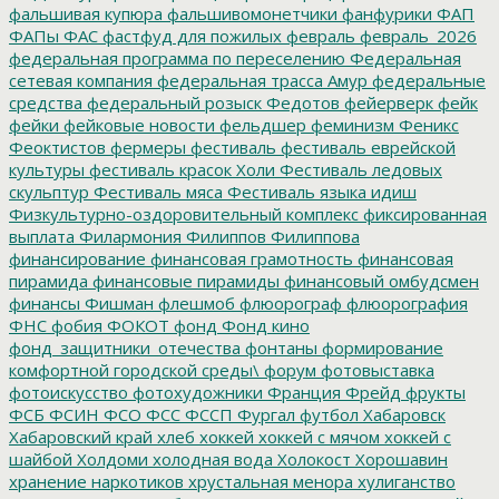
фальшивая купюра
фальшивомонетчики
фанфурики
ФАП
ФАПы
ФАС
фастфуд для пожилых
февраль
февраль_2026
федеральная программа по переселению
Федеральная
сетевая компания
федеральная трасса Амур
федеральные
средства
федеральный розыск
Федотов
фейерверк
фейк
фейки
фейковые новости
фельдшер
феминизм
Феникс
Феоктистов
фермеры
фестиваль
фестиваль еврейской
культуры
фестиваль красок Холи
Фестиваль ледовых
скульптур
Фестиваль мяса
Фестиваль языка идиш
Физкультурно-оздоровительный комплекс
фиксированная
выплата
Филармония
Филиппов
Филиппова
финансирование
финансовая грамотность
финансовая
пирамида
финансовые пирамиды
финансовый омбудсмен
финансы
Фишман
флешмоб
флюорограф
флюорография
ФНС
фобия
ФОКОТ
фонд
Фонд кино
фонд_защитники_отечества
фонтаны
формирование
комфортной городской среды\
форум
фотовыставка
фотоискусство
фотохудожники
Франция
Фрейд
фрукты
ФСБ
ФСИН
ФСО
ФСС
ФССП
Фургал
футбол
Хабаровск
Хабаровский край
хлеб
хоккей
хоккей с мячом
хоккей с
шайбой
Холдоми
холодная вода
Холокост
Хорошавин
хранение наркотиков
хрустальная менора
хулиганство