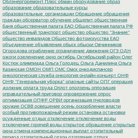
Облэнергоремонт Плюс
обман
оборудование
образ
образование
образовательные курсы
образовательные_организации
Обращение
обращения
граждан
обсерватор
обучение
общепит
общественная
баня
общественная палата ЕАО
Общественная палата РФ
общественный транспорт
общество
общество "Знание"
общество инвалидов
Общество фотоискусства ЕАО
объединение
объявления
обыск
обыски
Овчинников
Огородова
ограбление
ограничение движения
ОГЭ
ОДН
ожоги
озеленение
окно
октябрь
Октябрьский район
Олег
Костюк
олимпиада
Ольга Голодец
Ольга Данилина
Ольга
Казанская
ОМОН
ОМП
ОМС
Омск
онкодиспансер
онкологическая служба
онкология
онлайн-концерт
ОНФ
ОНФ "Генеральная уборка"
опасные сайты
ОПГ
операция
должник
оплата труда
Оплот
оползень
оппозиция
оправдательный приговор
опровержение
опрос
оптимизация
ОПФР
ОРВИ
организация пчеловодов
оружие
ОСВВ
освещение
осень
оскорбление власти
особый противопожарный режим
остановка
остановки
осужденные
отдых
отключение
отключение воды
отключение горячей воды
открытое обращение
открытые
окна
отмена компенсационных выплат
отопительный
период
отопительный сезон
отопление
отпуск