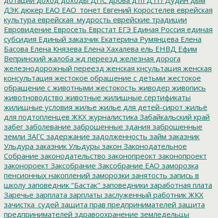
ДЭК
дюкер
ЕАО
ЕАО_тонет
Евгений Коростелев
еврейская
культура
еврейская_мудрость
еврейские традиции
Евровидение
Евросеть
Еврстат
ЕГЭ
Единая Россия
единая
субсидия
Единый заказчик
Екатерина Румянцева
Елена
Басова
Елена Князева
Елена Хахалева
ель
ЕНВД
Ефим
Вепринский
жалоба
жд переезд
железная дорога
железнодорожный переезд
женская кнсультация
женская
консультация
жестокое обращение с детьми
жестокое
обращение с животными
жестокость
живодер
живопись
животноводство
животные
жилищные сертификаты
жилищные условия
жилье
жилье для детей-сирот
жильё
для подтопленцев
ЖКХ
журналистика
Забайкальский край
забег
заболевание
заброшенные здания
заброшенные
земли
ЗАГС
задержание
задолженность
займ
заказник
Ульдура
заказник Ульдуры
закон
Законодательное
Собрание
законодательство
законопреокт
законопроект
законороект
Заксобрание
Заксобрание ЕАО
заморозка
пенсионных накоплений
заморозки
занятость
запись в
школу
заповедник "Бастак"
заповедники
заработная плата
Заречье
зарплата
зарплаты
заслуженный работник ЖКХ
зачистка_судей
защита прав предпринимателей
защита
предпринимателей
здравоохранение
земледельцы