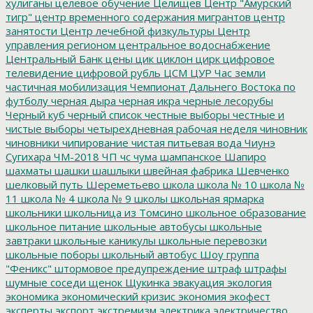
хулиганы
целевое обучение
Целищев
Центр "Амурский
тигр"
центр временного содержания мигрантов
центр
занятости
Центр лечебной физкультуры
Центр
управления регионом
центральное водоснабжение
Центральный Банк
цены
цик
циклон
цирк
цифровое
телевидение
цифровой рубль
ЦСМ
ЦУР
Час земли
частичная мобилизация
Чемпионат Дальнего Востока по
футболу
черная дыра
черная икра
черные лесорубы
Черный куб
черный список
честные выборы
честные и
чистые выборы
четырехдневная рабочая неделя
чиновник
чиновники
чипирование
чистая питьевая вода
Чиунэ
Сугихара
ЧМ-2018
ЧП
чс
чума
шампанское
Шапиро
шахматы
шашки
шашлыки
швейная фабрика
Шевченко
шелковый путь
Шереметьево
школа
школа № 10
школа №
11
школа № 4
школа № 9
школы
школьная ярмарка
школьники
школьница из Томсино
школьное образование
школьное питание
школьные автобусы
школьные
завтраки
школьные каникулы
школьные перевозки
школьные поборы
школьный автобус
Шоу группа
"Феникс"
штормовое предупреждение
штраф
штрафы
шумные соседи
щенок
Щукинка
эвакуация
экология
экономика
экономический кризис
экономия
экофест
эксперты
экспорт
экстремизм
электрика
электричество