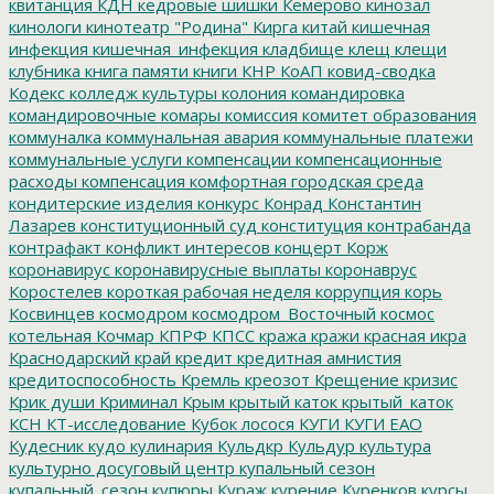
квитанция
КДН
кедровые шишки
Кемерово
кинозал
кинологи
кинотеатр "Родина"
Кирга
китай
кишечная
инфекция
кишечная_инфекция
кладбище
клещ
клещи
клубника
книга памяти
книги
КНР
КоАП
ковид-сводка
Кодекс
колледж культуры
колония
командировка
командировочные
комары
комиссия
комитет образования
коммуналка
коммунальная авария
коммунальные платежи
коммунальные услуги
компенсации
компенсационные
расходы
компенсация
комфортная городская среда
кондитерские изделия
конкурс
Конрад
Константин
Лазарев
конституционный суд
конституция
контрабанда
контрафакт
конфликт интересов
концерт
Корж
коронавирус
коронавирусные выплаты
коронаврус
Коростелев
короткая рабочая неделя
коррупция
корь
Косвинцев
космодром
космодром_Восточный
космос
котельная
Кочмар
КПРФ
КПСС
кража
кражи
красная икра
Краснодарский край
кредит
кредитная амнистия
кредитоспособность
Кремль
креозот
Крещение
кризис
Крик души
Криминал
Крым
крытый каток
крытый_каток
КСН
КТ-исследование
Кубок лосося
КУГИ
КУГИ ЕАО
Кудесник
кудо
кулинария
Кульдкр
Кульдур
культура
культурно досуговый центр
купальный сезон
купальный_сезон
купюры
Кураж
курение
Куренков
курсы