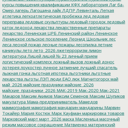
курсы повышения квалификации
КФХ
лаборатория
Лаг ба-
Омер
лагерь
Лагошина
лайк
ЛДПР
Левинталь
Легкая
атлетика
легкоатлетическая пробежка
лед
ледовая
переправа
ледовые скульптуры
ледовый городок
ледовый
каток
ледоход
лекарства
лекарственные препараты
лекарство
Ленинская ЦРБ
Ленинский район
Ленинское
Ленинское сельское поселение
Леонид Школьник
лес
леса
лесной пожар
лесные пожары
лесопилка
летние
каникулы
лето
лето_2026
лжетерроризм
лимон
литература
Лицей
лицей № 23
личный прием
логистический комплеск
ложный вызов
ложный донос
лотерея
лоукостер
лунное затмение
лучший спасатель
лыжная гонка
льготная ипотека
льготники
льготные
лекарства
льготы
ЛЭП
люди ЕАО
люк
Магнитогорск
май
май_2026
майские праздники
майские_2026
майские_праздники_2026
МАК-2019
Мак-2020
Мак-2021
Макаров
Максим Акимов
Максим Семенов
Максим Шупиков
макулатура
Мама-предприниматель
Мамедов
маммография
мамография
мандарин
мандарины
Марвин
Токайер
Мария Костюк
Марк Кауфман
маркировка товаров
Марковский
март
март_2026
маска
Масленица
масочный
режим
массовое сокращение
Матвиенко
материнский