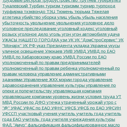
Тукалевский
Турбин
туризм
туризмм
турнир
турпоход
турфирма
тхэквондо
ТЭЦ
Тюмень
тюрьма
Тяжелая
атлетика
убийство
уборка улиц
убыль
убыль населения
убыточность
увольнение
увольнения
уголовное дело
уголовное преследование
уголовный кодекс
уголовный
розыск
уголоное дело
уголь
угон
угон автомобиля
удача
УЖАСЫ НАШЕГО ГОРОДКА
узи
УК
УК "ДомСтроСервис"
УК
"Монарх"
УК РФ
указ Президента
укладка
Украина
укусы
уличное освещение
Улюкаев
УМВ
УМВД
УМВД по ЕАО
УМВД по Хабаровскому краю
УМВД России по ЕАО
уполномоченный по правам предпринимателей
уполномоченный по правам ребенка
уполномоченный по
правам человека
управление административными
зданиями
Управление ЖКХ мэрии города
управление
здравоохранения
управление культуры
управление по
опеке и попечительству
управляющая компания
управляющие компании
уровень жизни
условия труда
УТ
МВД России по ДФО
утечка
утраченный урожай
утро с
"@"
УФАС
УФАС по ЕАО
УФНС
УФСБ
УФСБ по ЕАО
УФСИН
УФССП
участковый
учения
учитель
учитель года
учитель
года ЕАО
учитель_года
учителя
учреждения культуры
ФАД "Амур"
фальсификация
фальсифицированное масло