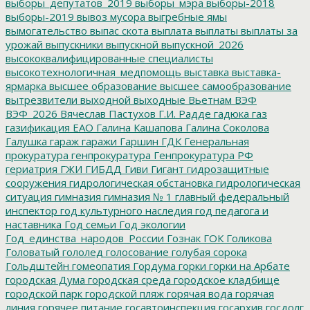
выборы_депутатов_2019
выборы_мэра
выборы-2018
выборы-2019
вывоз мусора
выгребные ямы
вымогательство
выпас скота
выплата
выплаты
выплаты за
урожай
выпускники
выпускной
выпускной_2026
высококвалифицированные специалисты
высокотехнологичная_медпомощь
выставка
выставка-
ярмарка
высшее образование
высшее самообразование
вытрезвители
выходной
выходные
Вьетнам
ВЭФ
ВЭФ_2026
Вячеслав Пастухов
Г.И. Радде
гадюка
газ
газификация ЕАО
Галина Кашапова
Галина Соколова
Галушка
гараж
гаражи
Гаршин
ГДК
Генеральная
прокуратура
генпрокуратура
Генпрокуратура РФ
гериатрия
ГЖИ
ГИБДД
Гиви
Гигант
гидрозащитные
сооружения
гидрологическая обстановка
гидрологическая
ситуация
гимназия
гимназия № 1
главный федеральный
инспектор
год культурного наследия
год педагога и
наставника
Год семьи
Год экологии
Год_единства_народов_России
Гознак
ГОК
Голикова
Головатый
гололед
голосование
голубая сорока
Гольдштейн
гомеопатия
Гордума
горки
горки на Арбате
городская Дума
городская среда
городское кладбище
городской парк
городской пляж
горячая вода
горячая
линия
горячее питание
госавтоинспекция
госархив
госдолг