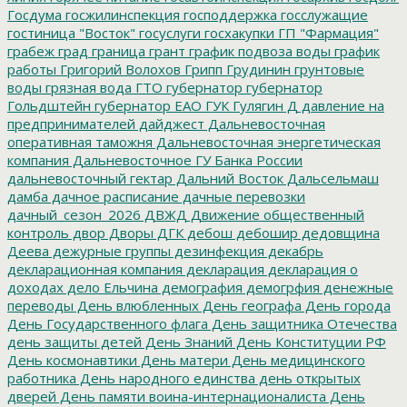
Госдума
госжилинспекция
господдержка
госслужащие
гостиница "Восток"
госуслуги
госхакупки
ГП "Фармация"
грабеж
град
граница
грант
график подвоза воды
график
работы
Григорий Волохов
Грипп
Грудинин
грунтовые
воды
грязная вода
ГТО
губернатор
губернатор
Гольдштейн
губернатор ЕАО
ГУК
Гулягин
Д
давление на
предпринимателей
дайджест
Дальневосточная
оперативная таможня
Дальневосточная энергетическая
компания
Дальневосточное ГУ Банка России
дальневосточный гектар
Дальний Восток
Дальсельмаш
дамба
дачное расписание
дачные перевозки
дачный_сезон_2026
ДВЖД
Движение общественный
контроль
двор
Дворы
ДГК
дебош
дебошир
дедовщина
Деева
дежурные группы
дезинфекция
декабрь
декларационная компания
декларация
декларация о
доходах
дело Ельчина
демография
демогрфия
денежные
переводы
День влюбленных
День географа
День города
День Государственного флага
День защитника Отечества
день защиты детей
День Знаний
День Конституции РФ
День космонавтики
День матери
День медицинского
работника
День народного единства
день открытых
дверей
День памяти воина-интернационалиста
День