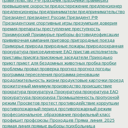
превышение скорости
предостережение
предпенсионер
предпенсионеры
предприниматели
предпринимательство
Президент
президент России
Президент РФ
Президентские спортивные игры
презумпция доверия
премия
препараты
преступление
преступность
Приамурский
Приамурье
приборы фотовидеофиксации
прививочная кампания
приговор
пригородные поезда
Приморье
природа
природные пожары
природоохранная
прокуратура
присоединение ЕАО
пристав-исполнитель
приставы
присяга
присяжные заседатели
Приходько
приют
приют для бездомных животных
пробка
пробки
проблемы
провал
проверка
прогноз
прогноз погоды
программа переселения
программа реновации
продолжительность жизни
продуктовые карточки
проезд
прожиточный минимум
производство
происшествие
прократура
прокуратруа
Прокуратура
прокуратура ЕАО
прокуратуура
прокураура
Промышленность
пропускной
режим
Просветов
протест
противодействие коррупции
противопожарный период
противопожарный режим
профессиональное_образование
профильный класс
профицит
профсоюзы
Проходцев
Пряма_линия_2025
прямая линия
прямые выборы
психбольница