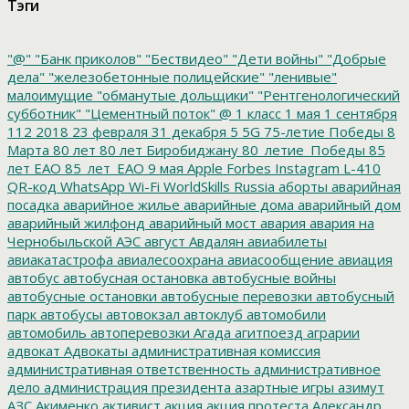
Тэги
"@"
"Банк приколов"
"Бествидео"
"Дети войны"
"Добрые
дела"
"железобетонные полицейские"
"ленивые"
малоимущие
"обманутые дольщики"
"Рентгенологический
субботник"
"Цементный поток"
@
1 класс
1 мая
1 сентября
112
2018
23 февраля
31 декабря
5
5G
75-летие Победы
8
Марта
80 лет
80 лет Биробиджану
80_летие_Победы
85
лет ЕАО
85_лет_ЕАО
9 мая
Apple
Forbes
Instagram
L-410
QR-код
WhatsApp
Wi-Fi
WorldSkills Russia
аборты
аварийная
посадка
аварийное жилье
аварийные дома
аварийный дом
аварийный жилфонд
аварийный мост
авария
авария на
Чернобыльской АЭС
август
Авдалян
авиабилеты
авиакатастрофа
авиалесоохрана
авиасообщение
авиация
автобус
автобусная остановка
автобусные войны
автобусные остановки
автобусные перевозки
автобусный
парк
автобусы
автовокзал
автоклуб
автомобили
автомобиль
автоперевозки
Агада
агитпоезд
аграрии
адвокат
Адвокаты
административная комиссия
административная ответственность
административное
дело
администрация президента
азартные игры
азимут
АЗС
Акименко
активист
акция
акция протеста
Александр