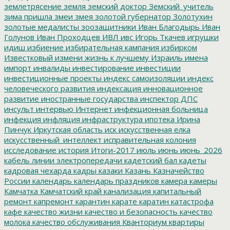
землетрясение
земля
земский доктор
Земский_учитель
зима пришла
змеи
змея
золотой губернатор
Золотухин
золотые медалисты
зоозащитники
Иван Благодырь
Иван
Голунов
Иван Проходцев
ИВЛ
ивс
Игорь Ткачев
игрушки
идиш
избиение
избирательная кампания
избирком
Известковый
измени жизнь к лучшему
Израиль
имена
импорт
инвалиды
инвестирование
инвестиции
инвестиционные проекты
индекс самоизоляции
индекс
человеческого развития
индексация
инновационное
развитие
иностранные государства
инспектор ДПС
инсульт
интервью
Интернет
инфекционная больница
инфекция
инфляция
инфраструктура
ипотека
Ирина
Пинчук
Иркутская область
иск
искусственная елка
искусственный_интеллект
исправительная колония
исследование
история
Итоги-2017
июль
июнь
июнь_2026
кабель линии электропередачи
кадетский бал
кадеты
кадровая чехарда
кадры
казаки
Казань
Казначейство
России
календарь
календарь праздников
камера
камеры
Камчатка
Камчатский край
канализация
капитальный
ремонт
капремонт
карантин
карате
каратин
катастрофа
кафе
качество жизни
качество и безопасность
качество
молока
качество обслуживания
Кванториум
квартиры