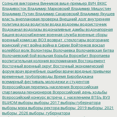
Солнцев
викторина
Винников
вице-премьер
ВИЧ
ВККС
Владивосток
Владимир Марковский
Владимир Мишустин
Владимир Путин
Владимир Сахаровский
Владимир Якушев
власть
внеплановая проверка
Внешний долг
внутренняя
политика
вода
водители
водка
водоемы
водоисточник
Водоканал
водолазы
водоналивные дамбы
водонапорная
башня
водоснабжение
военная служба
военные сборы
военный комиссар
ВОЗ
возврат_стеклотары
возгорание
воинский учет
война
война в Сирии
Войтенков
вокзал
волейбол
волк
Волонтеры
Волочаевка
Волочаевская битва
Волочаевский бой
вольная борьба
Ворожбит
Воропаева
воспитательная колония
воспоминания
Востокцемент
Восточный военный округ
Восточный экономический
форум
врач
врачебные ошибки
врачи
вредные привычки
временные трубопроводы
Время Биробиджана
всемирный фестиваль молодежи и студентов
Всероссийская перепись населения
Всероссийская
спартакиада пенсионеров
Всероссийский день ходьбы
Всероссийский конкурс
встреча_с_населением
ВТБъ
ВУЗ
ВЦИОМ
выборы
выборы 2017
выборы губернатора
выборы мэра
выборы ректора
выборы_2019
выборы_2021
выборы_2026
выборы_губернатора