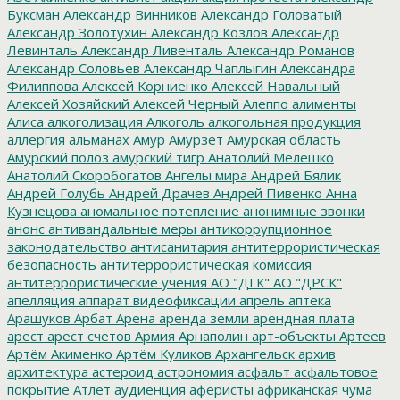
Буксман
Александр Винников
Александр Головатый
Александр Золотухин
Александр Козлов
Александр
Левинталь
Александр Ливенталь
Александр Романов
Александр Соловьев
Александр Чаплыгин
Александра
Филиппова
Алексей Корниенко
Алексей Навальный
Алексей Хозяйский
Алексей Черный
Алеппо
алименты
Алиса
алкоголизация
Алкоголь
алкогольная продукция
аллергия
альманах
Амур
Амурзет
Амурская область
Амурский полоз
амурский тигр
Анатолий Мелешко
Анатолий Скоробогатов
Ангелы мира
Андрей Бялик
Андрей Голубь
Андрей Драчев
Андрей Пивенко
Анна
Кузнецова
аномальное потепление
анонимные звонки
анонс
антивандальные меры
антикоррупционное
законодательство
антисанитария
антитеррористическая
безопасность
антитеррористическая комиссия
антитеррористические учения
АО "ДГК"
АО "ДРСК"
апелляция
аппарат видеофиксации
апрель
аптека
Арашуков
Арбат
Арена
аренда земли
арендная плата
арест
арест счетов
Армия
Арнаполин
арт-объекты
Артеев
Артём Акименко
Артём Куликов
Архангельск
архив
архитектура
астероид
астрономия
асфальт
асфальтовое
покрытие
Атлет
аудиенция
аферисты
африканская чума