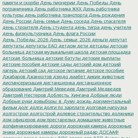
памяти и скорби
День пионерии
День Победы
День
пограничника
День работника ЖКХ
День работника
культуры
день работника транспорта
День рождения
День России
День семьи
День соседа
День спасателя
день строителя
День студента
день тигра
день учителя
день физкультурника
День флага России
День_Победы_2026
День_семьи_2026
деньги
депутат
депутаты
депутаты ЕАО
детдом
дети
детсады
детская
больница
детская музыкальная школа
детская площадка
детская_больница
детские батуты
детские выплаты
детские пособия
детские сады
детский дом
детский
лагерь
детский сад
детское питание
детское пособие
Джабаров
Джанхотов
дзюдо
диабет
дикие животные
диспансеризация
дистанционка
дистанционное
образование
Дмитрий Меведев
Дмитрий Медведев
Дмитрий Нестеров
Доблесть_Хингана
Добрые люди
Добрые руки
довыборы_в_Думу
дождь
документальный
фильм
долг
долги
долги по зарплате
долговая нагрузка
долгострои
долгострой
долевое строительство
должники
дом офицеров
дом престарелых
домашние животные
допфинансирование
дороги
дорожная камера
дорожные
знаки
дорожные камеры
дорожный радар
ДОСААФ
дотации
доход
доходы
ДПС
дрова
дтп
ДТП
Дудин
дым