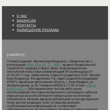
О НАС
ВАКАНСИИ
КОНТАКТЫ
РАЗМЕЩЕНИЕ РЕКЛАМЫ
[counters]
Сетевое издание «Время Биробиджана». Свидетельство о
регистрации
СМИ ЭЛ № ФС 77 - 68811
выдано Федеральной
службой по надзору в сфере связи, информационных
технологий и массовых коммуникаций (Роскомнадзор) от
07.03.2017 года. Заместитель главного редактора ООО «Время
Биробиджана»: Кондратенко Т.В. Адрес издателя и редакции:
679015, Еврейская автономная область, г. Биробиджан, ул.
Физкультурная, д. 26. Телефон (42622) 2-17-85. E-mail:
vremya-
bir@yandex.ru
При перепечатке текстов либо ином
использовании текстовых материалов с настоящего сайта на
иных ресурсах в сети Интернет гиперссылка на источник
обязательна. Мнение авторов публикаций не всегда отражает
точку зрения редакции. Если, по вашему мнению,
опубликованная информация не соответствует
действительности, воспользуйтесь правом на ответ в порядке