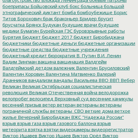
боеприпасы
Бойцовский клуб
бокс
больница
большой
этнографический диктант
бомба
бомбоубежище
Борис
Титов
Борохович
брак
браконьер
Бридер
брусит
брусчатка
Брянск
Будукан
будущие врачи
будущие
медики
Бумагин
Бурейская ГЭС
буровзрывные работы
Бурятия
Бюджет
бюджет 2017
бюджет Биробиджана
бюджетники
бюджетные деньги
бюджетные организации
бюджетные средства
бюджетные учреждения
бюджетный кредит
бюрократия
В. Путин
В.И. Ленин
Вадим Зингман
вакцина
вакцинация
Валдгейм
Валдгеймский детдом
валежник
Валентин Брусиловский
Валентин Коровин
Валентина Матвиенко
Валерий
Дранников
вандализм
вандалы
Васильева
ВВО
ВВП
Вебер
Великан
Великая Октябрьская социалистическая
революция
Великая Отечественная война
велодорожка
велопробег
велосипед
Верховный суд
весенние каникулы
весенний призыв
ветер
ветеран
ветераны
ветераны
пограничной службы
ветераны_СВО
ветхие дома
ветхое
жилье
Вечерний Биробиджан
ВЖС "Надежда России"
взрыв
взрыв газа
взрыв газового баллона
взрыв
метеорита
взятка
взятки
видеокамеры
видеорегистратор
Виктор Ишавев
Виктор Ишаев
Виктор Орёл
Виктор