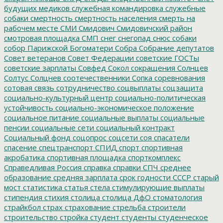
будущих медиков
служебная командировка
служебные
собаки
смертность
смертность населения
смерть на
рабочем месте
СМИ
Смидович
Смидовичский район
смотровая площадка
СМП
снег
снегопад
снюс
собаки
собор Парижской Богоматери
Собра
Собрание депутатов
Совет ветеранов
Совет Федерации
советские ГОСТы
советские зарплаты
Совфед
Сокол
сокращения
Солнцев
Солтус
Солцнев
соотечественники
Сопка
соревнования
сотовая связь
сотрудничество
соцвыплаты
соцзащита
социально-культурный центр
социально-политическая
устойчивость
социально-экономическое положение
социальное питание
социальные выплаты
социальные
пенсии
социальные сети
социальный контракт
Социальный фонд
соцопрос
соцсети
соя
спасатели
спасение
спецтранспорт
СПИД
спорт
спортивная
акробатика
спортивная площадка
спорткомплекс
Справедливая Россия
справка
справки
СПЧ
среднее
образование
средняя зарплата
срок годности
СССР
старый
мост
статистика
статья
стела
стимулирующие выплаты
стипендия
стихия
столица
столица ДфО
стоматология
страйкбол
страх
страхование
стрельба
строители
строительство
стройка
студент
студенты
студенческое