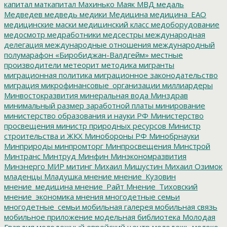
капитал
маткапитал
Махинько
Маяк
МВД
медаль
Медведев
медведь
медики
Медицина
медицина_ЕАО
медицинские маски
медицинский класс
медоборудование
медосмотр
медработники
медсестры
международная
делегация
международные отношения
международный
полумарафон «Биробиджан-Валдгейм»
местные
производители
метеорит
методика
мигранты
миграционная политика
миграционное законодательство
миграция
микрофинансовые_организации
миллиардеры
Минвостокразвития
минеральная вода
Минздрав
минимальный размер заработной платы
минирование
министерство образования и науки РФ
Министерство
просвещения
министр природных ресурсов
Министр
строительства и ЖКХ
Минобороны РФ
Минобрнауки
Минприроды
минпромторг
Минпросвещения
Минстрой
Минтранс
Минтруд
Минфин
Минэкономразвития
Минэнерго
МИР
митинг
Михаил Мишустин
Михаил Озимок
младенцы
Младушка
мнение
мнение_Кузовин
мнение_медицина
мнение_Райт
Мнение_Тиховский
мнение_экономика
мнения
многодетные семьи
многодетные_семьи
мобильная галерея
мобильная связь
мобильное приложение
модельная библиотека
Молодая
Гвардия
молодежный еврейский центр
молодежь
молоко