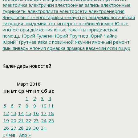
электричка
электрички
электронная запись
электронные
турникеты
электроплита
электросети
электроэнергия
Энергосбыт
энерготарифы
энкаунтер
эпидемиологическая
ситуация
эпидемия
это_интересно
юбилей
юмор
Юные
инспекторы движения
юные таланты
юридическая
помощь
Юрий Гулягин
Юрий Трутнев
Юрий Чайка
Юрий_Трутнев
явка с повинной
Якунин
ямочный ремонт
ямы
январь
Япония
ярмарка
ярмарка вакансий
ясли
ящур
Календарь новостей
Март 2018
Пн
Вт
Ср
Чт
Пт
Сб
Вс
1
2
3
4
5
6
7
8
9
10
11
12
13
14
15
16
17
18
19
20
21
22
23
24
25
26
27
28
29
30
31
« Фев
Апр »