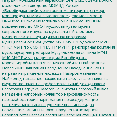
молочное скотоводство
МОМВД России
«Биробиджанский»
мониторинг
мониторинг цен
морг
морепродукты
Москва
Московское дело
мост
Мост в
Нижнеленинском
мотопомпа
мошенник
мошенники
мошенничество
МРОТ
мудрость
музей
музей
современного искусства
музыкальный спектакль
муниципалитеты
муниципальная программа
муниципальное имущество
МУП
МУП "Водоканал"
МУП
"ГТС"
МУП "ГУК
МУП "ПАТП"
МУП "Транспортная компания
мусор
мусорная реформа
Мусульманская община
МФЦ
МЧС
МЧС РФ
мэр
мэрия
мэрия Биробиджана
мэрия_Биробиджана
мясо
Мясокомбинат
набережная
Навальный
навигация
наводнение
наводнение_2019
награда
награждение
надежда
Назаров
назначения
Найфельд
наказание
накркотики
наледь
налог
налог на
имущество
налог на профессиональный доход
налоги
налоговая нагрузка
налоговые_льготы
налоговый вычет
нападение
напорный коллектор
наркозависимость
нарколаборатория
наркомания
наркосодержащие
растения
наркотики
нарушение прав инвалидов
нарушение тишины и покоя
нарушения пожарной
безопасности
насвай
население
насосная станция
Наталья