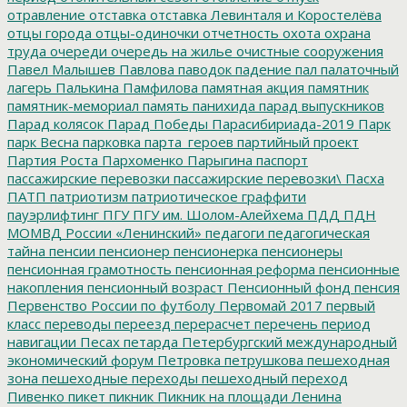
отравление
отставка
отставка Левинталя и Коростелёва
отцы города
отцы-одиночки
отчетность
охота
охрана
труда
очереди
очередь на жилье
очистные сооружения
Павел Малышев
Павлова
паводок
падение
пал
палаточный
лагерь
Палькина
Памфилова
памятная акция
памятник
памятник-мемориал
память
панихида
парад выпускников
Парад колясок
Парад Победы
Парасибириада-2019
Парк
парк Весна
парковка
парта_героев
партийный проект
Партия Роста
Пархоменко
Парыгина
паспорт
пассажирские перевозки
пассажирские перевозки\
Пасха
ПАТП
патриотизм
патриотическое граффити
пауэрлифтинг
ПГУ
ПГУ им. Шолом-Алейхема
ПДД
ПДН
МОМВД России «Ленинский»
педагоги
педагогическая
тайна
пенсии
пенсионер
пенсионерка
пенсионеры
пенсионная грамотность
пенсионная реформа
пенсионные
накопления
пенсионный возраст
Пенсионный фонд
пенсия
Первенство России по футболу
Первомай 2017
первый
класс
переводы
переезд
перерасчет
перечень
период
навигации
Песах
петарда
Петербургский международный
экономический форум
Петровка
петрушкова
пешеходная
зона
пешеходные переходы
пешеходный переход
Пивенко
пикет
пикник
Пикник на площади Ленина