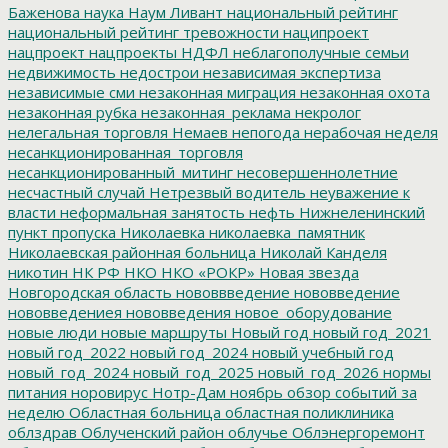
Баженова
наука
Наум Ливант
национальный рейтинг
национальный рейтинг тревожности
наципроект
нацпроект
нацпроекты
НДФЛ
неблагополучные семьи
недвижимость
недострои
независимая экспертиза
независимые сми
незаконная миграция
незаконная охота
незаконная рубка
незаконная_реклама
некролог
нелегальная торговля
Немаев
непогода
нерабочая неделя
несанкционированная_торговля
несанкционированный_митинг
несовершеннолетние
несчастный случай
Нетрезвый водитель
неуважение к
власти
неформальная занятость
нефть
Нижнеленинский
пункт пропуска
Николаевка
николаевка_памятник
Николаевская районная больница
Николай Канделя
никотин
НК РФ
НКО
НКО «РОКР»
Новая звезда
Новгородская область
нововвведение
нововведение
нововведениея
нововведения
новое_оборудование
новые люди
новые маршруты
Новый год
новый год_2021
новый год_2022
новый год_2024
новый учебный год
новый_год_2024
новый_год_2025
новый_год_2026
нормы
питания
норовирус
Нотр-Дам
ноябрь
обзор событий за
неделю
Областная больница
областная поликлиника
облздрав
Облученский район
облучье
Облэнергоремонт