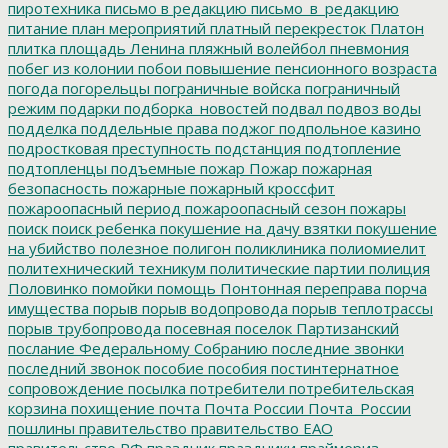
пиротехника
письмо в редакцию
письмо_в_редакцию
питание
план мероприятий
платный перекресток
Платон
плитка
площадь Ленина
пляжный волейбол
пневмония
побег из колонии
побои
повышение пенсионного возраста
погода
погорельцы
пограничные войска
пограничный
режим
подарки
подборка_новостей
подвал
подвоз воды
подделка
поддельные права
поджог
подпольное казино
подростковая преступность
подстанция
подтопление
подтопленцы
подъемные
пожар
Пожар
пожарная
безопасность
пожарные
пожарный кроссфит
пожароопасный период
пожароопасный сезон
пожары
поиск
поиск ребенка
покушение на дачу взятки
покушение
на убийство
полезное
полигон
поликлиника
полиомиелит
политехнический техникум
политические партии
полиция
Половинко
помойки
помощь
Понтонная переправа
порча
имущества
порыв
порыв водопровода
порыв теплотрассы
порыв трубопровода
посевная
поселок Партизанский
послание Федеральному Собранию
последние звонки
последний звонок
пособие
пособия
постинтернатное
сопровождение
посылка
потребители
потребительская
корзина
похищение
почта
Почта России
Почта_России
пошлины
правительство
правительство ЕАО
правительство РФ
праздник
праздники
праймериз