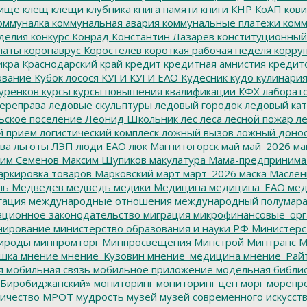
ище
клещ
клещи
клубника
книга памяти
книги
КНР
КоАП
кови
оммуналка
коммунальная авария
коммунальные платежи
комм
делия
конкурс
Конрад
Константин Лазарев
конституционный
латы
коронаврус
Коростелев
короткая рабочая неделя
корру
икра
Краснодарский край
кредит
кредитная амнистия
кредит
ование
Кубок лосося
КУГИ
КУГИ ЕАО
Кудесник
кудо
кулинари
уренков
курсы
курсы повышения квалификации
КФХ
лаборат
ереправа
ледовые скульптуры
ледовый городок
ледовый кат
ьское поселение
Леонид Школьник
лес
леса
лесной пожар
ле
й прием
логистический комплеск
ложный вызов
ложный доно
ва
льготы
ЛЭП
люди ЕАО
люк
Магнитогорск
май
май_2026
ма
им Семенов
Максим Шупиков
макулатура
Мама-предпринима
ркировка товаров
Марковский
март
март_2026
маска
Маслен
ль
Медведев
медведь
медики
Медицина
медицина_ЕАО
мед
гация
международные отношения
международный полумара
ционное законодательство
миграция
микрофинансовые_орг
ирование
министерство образования и науки РФ
Министерс
ироды
минпромторг
Минпросвещения
Минстрой
Минтранс
М
шка
мнение
мнение_Кузовин
мнение_медицина
мнение_Рай
я
мобильная связь
мобильное приложение
модельная библи
Биробиджанский»
мониторинг
мониторинг цен
морг
морепр
ичество
МРОТ
мудрость
музей
музей современного искусст