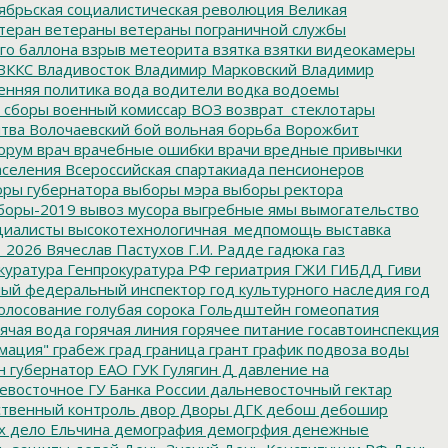
ябрьская социалистическая революция
Великая
теран
ветераны
ветераны пограничной службы
го баллона
взрыв метеорита
взятка
взятки
видеокамеры
ВККС
Владивосток
Владимир Марковский
Владимир
енняя политика
вода
водители
водка
водоемы
 сборы
военный комиссар
ВОЗ
возврат_стеклотары
итва
Волочаевский бой
вольная борьба
Ворожбит
орум
врач
врачебные ошибки
врачи
вредные привычки
аселения
Всероссийская спартакиада пенсионеров
ры губернатора
выборы мэра
выборы ректора
боры-2019
вывоз мусора
выгребные ямы
вымогательство
циалисты
высокотехнологичная_медпомощь
выставка
_2026
Вячеслав Пастухов
Г.И. Радде
гадюка
газ
куратура
Генпрокуратура РФ
гериатрия
ГЖИ
ГИБДД
Гиви
ный федеральный инспектор
год культурного наследия
год
олосование
голубая сорока
Гольдштейн
гомеопатия
ячая вода
горячая линия
горячее питание
госавтоинспекция
мация"
грабеж
град
граница
грант
график подвоза воды
н
губернатор ЕАО
ГУК
Гулягин
Д
давление на
восточное ГУ Банка России
дальневосточный гектар
твенный контроль
двор
Дворы
ДГК
дебош
дебошир
х
дело Ельчина
демография
демогрфия
денежные