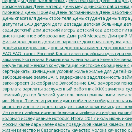
переводы
День влюбленных
День географа
День города
Де
космонавтики
День матери
День медицинского работника
Д
пионерии
День Победы
День пограничника
День работник
День спасателя
день строителя
День студента
день тигра
депутаты ЕАО
детдом
дети
детсады
детская больница
дет
сады
детский дом
детский лагерь
детский сад
детское пит
дистанционное образование
Дмитрий Меведев
Дмитрий М
фильм
долг
долги
долги по зарплате
долговая нагрузка
долг
допфинансирование
дороги
дорожная камера
дорожные зн
ЕАО
ЕАО_тонет
Евгений Коростелев
еврейская культура
евр
заказчик
Екатерина Румянцева
Елена Басова
Елена Князева
кнсультация
женская консультация
жестокое обращение с 
сертификаты
жилищные условия
жилье
жилье для детей-с
заброшенные земли
ЗАГС
задержание
задолженность
зай
законороект
Заксобрание
Заксобрание ЕАО
заморозка пенс
зарплата
зарплаты
заслуженный работник ЖКХ
зачистка_су
земский доктор
Земский_учитель
зима пришла
змеи
змея
зо
ивс
Игорь Ткачев
игрушки
идиш
избиение
избирательная к
инвестиционные проекты
индекс самоизоляции
индекс чел
Интернет
инфекционная больница
инфекция
инфляция
инф
колония
исследование
история
Итоги-2017
июль
июнь
июн
России
календарь
календарь праздников
камера
камеры
Ка
жизни
качество и безопасность
качество молока
качество о