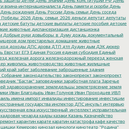
ь защиты детей
День Знаний
День Конституции РФ
День
и воина-интернационалиста
День памяти и скорби
День
День рождения
День России
День семьи
День соседа
_Победы_2026
День_семьи_2026
деньги
депутат
депутаты
а
детские батуты
детские выплаты
детские пособия
детские
кие животные
диспансеризация
дистанционка
и
Добрые руки
довыборы_в_Думу
дождь
документальный
фицеров
дом престарелых
домашние животные
ход
доходы
ДПС
дрова
ДТП
дтп
Дудин
дым
ДЭК
дюкер
ть
Еврстат
ЕГЭ
Единая Россия
единая субсидия
Единый
езд
железная дорога
железнодорожный переезд
женская
дер
живопись
животноводство
животные
жилищные
ий край
забег
заболевание
заброшенные здания
 Собрание
законодательство
законопреокт
законопроект
ведник "Бастак"
заповедники
заработная плата
Заречье
лей
здравоохранение
земледельцы
землетрясение
земля
ники
Иван Благодырь
Иван Голунов
Иван Проходцев
ИВЛ
аиль
имена
импорт
инвалиды
инвестирование
инвестиции
остранные государства
инспектор ДПС
инсульт
интервью
кусственная елка
искусственный_интеллект
исправительная
кадровая чехарда
кадры
казаки
Казань
Казначейство
ремонт
карантин
карате
каратин
катастрофа
кафе
качество
 шишки
Кемерово
кинозал
кинологи
кинотеатр "Родина"