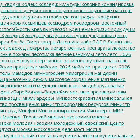
д-сводка
Кодекс
колледж культуры
колония
командировка
унальные услуги
компенсации
компенсационные расходы
 суд
конституция
контрабанда
контрафакт
конфликт
пция
корь
Косвинцев
космодром
космодром_Восточный
оспособность
Кремль
креозот
Крещение
кризис
Крик души
я
Кульдкр
Кульдур
культура
культурно досуговый центр
ория
Лаг ба-Омер
лагерь
Лагошина
лайк
ЛДПР
Левинталь
ок
ледоход
лекарства
лекарственные препараты
лекарство
сные пожары
лесопилка
летние каникулы
лето
лето_2026
с
лотерея
лоукостер
лунное затмение
лучший спасатель
йские праздники
майские_2026
майские_праздники_2026
тель
Мамедов
маммография
мамография
мандарин
ица
масочный режим
массовое сокращение
Матвиенко
ицинские маски
медицинский класс
медоборудование
фон «Биробиджан-Валдгейм»
местные производители
анизации
миллиардеры
Минвостокразвития
минеральная
тво просвещения
министр природных ресурсов
Министр
интруд
Минфин
Минэкономразвития
Минэнерго
МИР
т
Мнение_Тиховский
мнение_экономика
мнения
отека
Молодая Гвардия
молодежный еврейский центр
одукты
Москва
Московское дело
мост
Мост в
ва
музыкальный спектакль
муниципалитеты
муниципальная