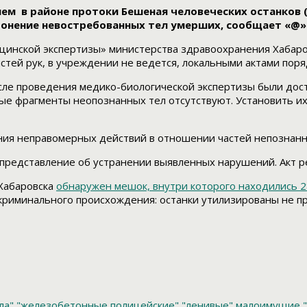
ием в районе протоки Бешеная человеческих останков 
онение невостребованных тел умерших, сообщает «@» 
инской экспертизы» министерства здравоохранения Хабаров
стей рук, в учреждении не ведется, локальными актами поря
 после проведения медико-биологической экспертизы были д
ые фрагменты неопознанных тел отсутствуют. Установить и
ения неправомерных действий в отношении частей непознан
представление об устранении выявленных нарушений. Акт р
 Хабаровска
обнаружен мешок, внутри которого находились 2
 криминального происхождения: останки утилизированы не 
ла"
"железобетонные полицейские"
"ленивые" малоимущие
"