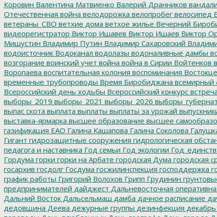
Коровин
Валентина Матвиенко
Валерий Дранников
вандал
Отечественная война
велодорожка
велопробег
велосипед
В
ветераны_СВО
ветхие дома
ветхое жилье
Вечерний Бироб
видеорегистратор
Виктор Ишавев
Виктор Ишаев
Виктор О
Мишустин
Владимир Путин
Владимир Сахаровский
Владими
водоисточник
Водоканал
водолазы
водоналивные дамбы
во
возгорание
воинский учет
война
война в Сирии
Войтенков
в
Воропаева
воспитательная колония
воспоминания
Востокц
временные трубопроводы
Время Биробиджана
всемирный 
Всероссийский день ходьбы
Всероссийский конкурс
встреч
выборы_2019
выборы_2021
выборы_2026
выборы_губерна
выпас скота
выплата
выплаты
выплаты за урожай
выпускник
выставка-ярмарка
высшее образование
высшее самообразо
газификация ЕАО
Галина Кашапова
Галина Соколова
Галушк
Гигант
гидрозащитные сооружения
гидрологическая обста
педагога и наставника
Год семьи
Год экологии
Год_единств
Гордума
горки
горки на Арбате
городская Дума
городская с
госархив
госдолг
Госдума
госжилинспекция
господдержка
г
график работы
Григорий Волохов
Грипп
Грудинин
грунтовы
предпринимателей
дайджест
Дальневосточная оперативна
Дальний Восток
Дальсельмаш
дамба
дачное расписание
да
дедовщина
Деева
дежурные группы
дезинфекция
декабрь