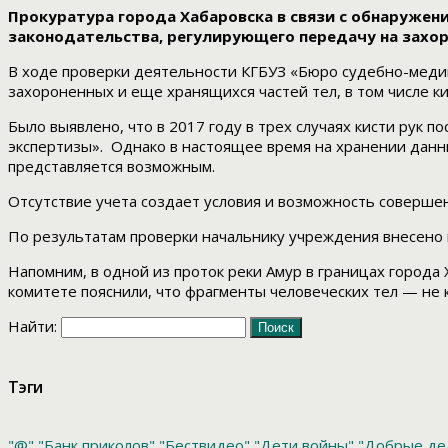
Прокуратура города Хабаровска в связи с обнаружен
законодательства, регулирующего передачу на захор
В ходе проверки деятельности КГБУЗ «Бюро судебно-медиц
захороненных и еще хранящихся частей тел, в том числе ки
Было выявлено, что в 2017 году в трех случаях кисти рук
экспертизы». Однако в настоящее время на хранении данн
представляется возможным.
Отсутствие учета создает условия и возможность соверш
По результатам проверки начальнику учреждения внесено 
Напомним, в одной из проток реки Амур в границах города
комитете пояснили, что фрагменты человеческих тел — не
Найти:
Тэги
"@"
"Банк приколов"
"Бествидео"
"Дети войны"
"Добрые де