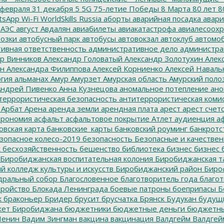
февраля
31 декабря
5
5G
75-летие Победы
8 Марта
80 лет
8
tsApp
Wi-Fi
WorldSkills Russia
аборты
аварийная посадка
авари
 АЭС
август
Авдалян
авиабилеты
авиакатастрофа
авиалесоохр
озки
автобусный парк
автобусы
автовокзал
автоклуб
автомо
ивная ответственность
административное дело
администра
р Винников
Александр Головатый
Александр Золотухин
Алек
ин
Александра Филиппова
Алексей Корниенко
Алексей Наваль
гия
альманах
Амур
Амурзет
Амурская область
Амурский поло
ндрей Пивенко
Анна Кузнецова
аномальное потепление
ано
террористическая безопасность
антитеррористическая коми
Арбат
Арена
аренда земли
арендная плата
арест
арест счет
трономия
асфальт
асфальтовое покрытие
Атлет
аудиенция
аф
овская карта
банковские_карты
банковский роуминг
банкротс
зопасное колесо-2019
безопасность
Безопасные и качестве
к
бесхозяйственность
бешенство
библиотека
бизнес
бизнес 
Биробиджанская воспитательная колония
Биробиджанская т
 колледж культуры и искусств
Биробиджанский район
Биро
дральный собор
Благословенное
благотворитель года
благот
тройство
Блокада Ленинграда
боевые патроны
боеприпасы
Б
к
браконьер
Бридер
брусит
брусчатка
Брянск
Будукан
будущи
ет Биробиджана
бюджетники
бюджетные деньги
бюджетны
Ленин
Вадим Зингман
вакцина
вакцинация
Валдгейм
Валдгей