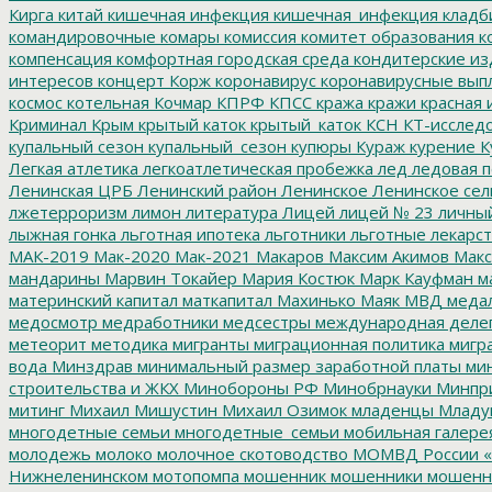
Кирга
китай
кишечная инфекция
кишечная_инфекция
кладб
командировочные
комары
комиссия
комитет образования
к
компенсация
комфортная городская среда
кондитерские из
интересов
концерт
Корж
коронавирус
коронавирусные вып
космос
котельная
Кочмар
КПРФ
КПСС
кража
кражи
красная 
Криминал
Крым
крытый каток
крытый_каток
КСН
КТ-исслед
купальный сезон
купальный_сезон
купюры
Кураж
курение
К
Легкая атлетика
легкоатлетическая пробежка
лед
ледовая п
Ленинская ЦРБ
Ленинский район
Ленинское
Ленинское сел
лжетерроризм
лимон
литература
Лицей
лицей № 23
личны
лыжная гонка
льготная ипотека
льготники
льготные лекарст
МАК-2019
Мак-2020
Мак-2021
Макаров
Максим Акимов
Макс
мандарины
Марвин Токайер
Мария Костюк
Марк Кауфман
ма
материнский капитал
маткапитал
Махинько
Маяк
МВД
меда
медосмотр
медработники
медсестры
международная деле
метеорит
методика
мигранты
миграционная политика
мигра
вода
Минздрав
минимальный размер заработной платы
мин
строительства и ЖКХ
Минобороны РФ
Минобрнауки
Минпр
митинг
Михаил Мишустин
Михаил Озимок
младенцы
Младу
многодетные семьи
многодетные_семьи
мобильная галере
молодежь
молоко
молочное скотоводство
МОМВД России «
Нижнеленинском
мотопомпа
мошенник
мошенники
мошенн