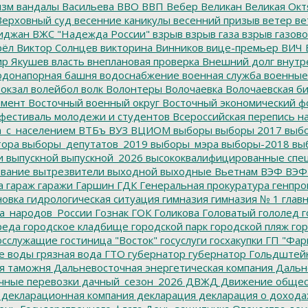
изм
вандалы
Васильева
ВВО
ВВП
Вебер
Великан
Великая Окт
ерховный суд
весенние каникулы
весенний призыв
ветер
ве
иджан
ВЖС "Надежда России"
взрыв
взрыв газа
взрыв газово
рёл
Виктор Солнцев
викторина
Винников
вице-премьер
ВИЧ
р Якушев
власть
внеплановая проверка
Внешний долг
внутр
донапорная башня
водоснабжение
военная служба
военные
окзал
волейбол
волк
Волонтеры
Волочаевка
Волочаевская б
емент
Восточный военный округ
Восточный экономический ф
фестиваль молодежи и студентов
Всероссийская перепись н
а_с_населением
ВТБъ
ВУЗ
ВЦИОМ
выборы
выборы 2017
выбо
тора
выборы_депутатов_2019
выборы_мэра
выборы-2018
вы
и
выпускной
выпускной_2026
высококвалифицированные спе
вание
вытрезвители
выходной
выходные
Вьетнам
ВЭФ
ВЭФ
а
гараж
гаражи
Гаршин
ГДК
Генеральная прокуратура
генпро
новка
гидрологическая ситуация
гимназия
гимназия № 1
глав
а_народов_России
Гознак
ГОК
Голикова
Головатый
гололед
г
реда
городское кладбище
городской парк
городской пляж
гор
осслужащие
гостиница "Восток"
госуслуги
госхакупки
ГП "Фар
е воды
грязная вода
ГТО
губернатор
губернатор Гольдштей
я таможня
Дальневосточная энергетическая компания
Дальне
чные перевозки
дачный_сезон_2026
ДВЖД
Движение общес
декларационная компания
декларация
декларация о дохода