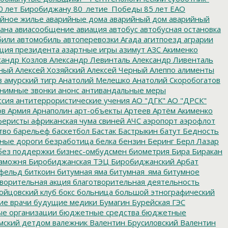
0 лет Биробиджану
80_летие_Победы
85 лет ЕАО
йное жилье
аварийные дома
аварийный дом
аварийный
ана
авиасообщение
авиация
автобус
автобусная остановка
били
автомобиль
автоперевозки
Агада
агитпоезд
аграрии
ция президента
азартные игры
азимут
АЗС
Акименко
сандр Козлов
Александр Левинталь
Александр Ливенталь
ный
Алексей Хозяйский
Алексей Черный
Алеппо
алименты
з
амурский тигр
Анатолий Мелешко
Анатолий Скоробогатов
нимные звонки
анонс
антивандальные меры
ссия
антитеррористические учения
АО "ДГК"
АО "ДРСК"
ов
Армия
Арнаполин
арт-объекты
Артеев
Артём Акименко
еристы
африканская чума свиней
АЧС
аэропорт
аэрофлот
тво
барельеф
баскетбол
Бастак
Бастрыкин
батут
Бедность
нные дороги
безработица
белка
бензин
Беринг
Берл Лазар
без поддержки
бизнес-омбудсмен
биометрия
Бира
Биракан
аможня
Биробиджанская ТЭЦ
Биробиджанский Арбат
фельд
биткоин
битумная яма
битумная_яма
битумное
ворительная акция
благотворительная деятельность
ойцовский клуб
бокс
больница
большой этнографический
е врачи
будущие медики
Бумагин
Бурейская ГЭС
е организации
бюджетные средства
бюджетные
мский детдом
валежник
Валентин Брусиловский
Валентин