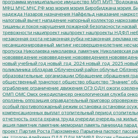
программа
муниципальное имущество
МУП
МУП "Водокана
МФЦ
МЧС
МЧС РФ
мэр
мэрия
мэрия Биробиджана
мэрия_Б
надежда
Назаров
назначения
Найфельд
наказание
накркот
налоговый вычет
нападение
напорный коллектор
наркозави
тишины и покоя
нарушения пожарной безопасности
насвай
тревожности
наципроект
нацпроект
нацпроекты
НДФЛ
неб
незаконная охота
незаконная рубка
незаконная_реклама
не
несанкционированный_митинг
несовершеннолетние
несчас
пропуска
Николаевка
николаевка_памятник
Николаевская ра
нововвведение
нововведение
нововведениея
нововведен
новый учебный год
новый_год_2024
новый_год_2025
новый
поликлиника
облздрав
Облученский район
облучье
Облэнер
образовательные_организации
Обращение
обращения гр
общественный транспорт
общество
общество "Знание"
общ
ограбление
ограничение движения
ОГЭ
ОДН
ожоги
озелен
ОМП
ОМС
Омск
онкодиспансер
онкологическая служба
онко
оползень
оппозиция
оправдательный приговор
опроверже
особый противопожарный режим
остановка
остановки
осуж
компенсационных выплат
отопительный период
отопитель
отчетность
охота
охрана труда
очереди
очередь на жилье
акция
памятник
памятник-мемориал
память
панихида
парад
проект
Партия Роста
Пархоменко
Парыгина
паспорт
пассаж
им. Шолом-Алейхема
ПДД
ПДН МОМВД России «Ленински