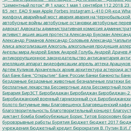
"Цементный поток"
@
1 класс
1 мая
1 сентября
112
2018
23 
85_лет_ЕАО
9 мая
Apple
Forbes
Instagram
L-410
QR-код
Wha
жилфонд
аварийный мост
авария
авария на Чернобыльской
автобусные войны
автобусные остановки
автобусные перев
адвокат
Адвокаты
административная комиссия
администрат
активист
акция
акция протеста
Александр Буксман
Александ
Александр Романов
Александр Соловьев
Александр Чаплыг
Алиса
алкоголизация
Алкоголь
алкогольная продукция
аллер
Ангелы мира
Андрей Бялик
Андрей Голубь
Андрей Драчев
А
антикоррупционное законодательство
антисанитария
анти
апелляция
аппарат видеофиксации
апрель
аптека
Арашуков
Артём Куликов
Архангельск
архив
архитектура
астероид
ас
бал
банк
банк "Открытие"
Банк России
банки
банкноты
банк
бездомные
бездомные животные
безналичные платежи
Бе
бесплатные лекарства
Бессмертные дела
Бессмертный пол
Бирария
БирЗСТ
Биробидажан
Биробиджан
Биробиджан-2
Биробиджанский военный гарнизонный суд
Биробиджанский
болото
битумные ямы
Благовещенск
Благовещенский кафе
благотворительность
благотворительный концерт
благоус
диктант
бомба
бомбоубежище
Борис Титов
Борохович
бра
буровзрывные работы
Бурятия
Бюджет
бюджет 2017
бюдж
учреждения
бюджетный кредит
бюрократия
В. Путин
В.И. 