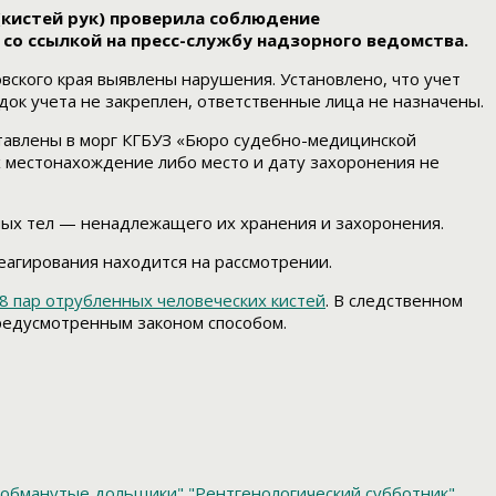
(кистей рук) проверила соблюдение
со ссылкой на пресс-службу надзорного ведомства.
ского края выявлены нарушения. Установлено, что учет
док учета не закреплен, ответственные лица не назначены.
оставлены в морг КГБУЗ «Бюро судебно-медицинской
х местонахождение либо место и дату захоронения не
ных тел — ненадлежащего их хранения и захоронения.
еагирования находится на рассмотрении.
8 пар отрубленных человеческих кистей
. В следственном
предусмотренным законом способом.
обманутые дольщики"
"Рентгенологический субботник"