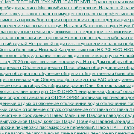
л"
МУП "ГТС"
МУП "ГУК
МУП "ПАТП"
МУП "Транспортная ком
иробиджана
мясо
Мясокомбинат
набережная
Навальный
нави
ики
наледь
налог
налог на имущество
налог на профессиона
симость
нарколаборатория
наркомания
наркосодержащие р
население
насосная станция
Наталья Баженова
наука
Наум Л
лагополучные семьи
недвижимость
недострои
независимая 
кролог
нелегальная торговля
Немаев
непогода
нерабочая не
тный случай
Нетрезвый водитель
неуважение к власти
нефо
йонная больница
Николай Канделя
никотин
НК РФ
НКО
НКО
ия
новое_оборудование
новые люди
новые маршруты
Новый
_год_2026
нормы питания
норовирус
Нотр-Дам
ноябрь
обзо
горемонт
Облэнергоремонт Плюс
обман
оборудование
обр
аждан
обсерватор
обучение
общепит
общественная баня
общ
ество инвалидов
Общество фотоискусства ЕАО
объединен
ение
окно
октябрь
Октябрьский район
Олег Костюк
олимпиа
логия
онлайн-концерт
ОНФ
ОНФ "Генеральная уборка"
опас
ние
опрос
оптимизация
ОПФР
ОРВИ
организация пчеловодо
денные
отдых
отключение
отключение воды
отключение го
ный сезон
отопление
отпуск
отравление
отставка
отставка Л
очистные сооружения
Павел Малышев
Павлова
паводок
пад
 выпускников
Парад колясок
Парад Победы
Парасибириада-
ирские перевозки
пассажирские перевозки\
Пасха
ПАТП
патр
й»
педагоги
педагогическая тайна
пенсии
пенсионер
пенсион