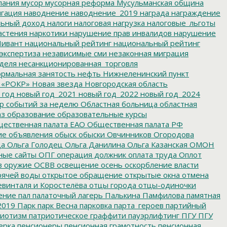
пания
мусор
мусорная реформа
Мусульманская община
гация
наводнение
наводнение_2019
награда
награждение
льный доход
налоги
налоговая нагрузка
налоговые_льготы
астения
наркотики
нарушение прав инвалидов
нарушение
ивант
национальный рейтинг
национальный рейтинг
экспертиза
независимые сми
незаконная миграция
деля
несанкционированная_торговля
рмальная занятость
нефть
Нижнеленинский пункт
 «РОКР»
Новая звезда
Новгородская область
 год
новый год_2021
новый год_2022
новый год_2024
р событий за неделю
Областная больница
областная
аз
образование
образовательные курсы
ественная палата ЕАО
Общественная палата РФ
ие
объявления
обыск
обыски
Овчинников
Огородова
да
Ольга Голодец
Ольга Данилина
Ольга Казанская
ОМОН
ные сайты
ОПГ
операция должник
оплата труда
Оплот
в
оружие
ОСВВ
освещение
осень
оскорбление власти
рячей воды
открытое обращение
открытые окна
отмена
евинталя и Коростелёва
отцы города
отцы-одиночки
ение
пал
палаточный лагерь
Палькина
Памфилова
памятная
2019
Парк
парк Весна
парковка
парта_героев
партийный
иотизм
патриотическое граффити
пауэрлифтинг
ПГУ
ПГУ
ерка
пенсионеры
пенсионная грамотность
пенсионная