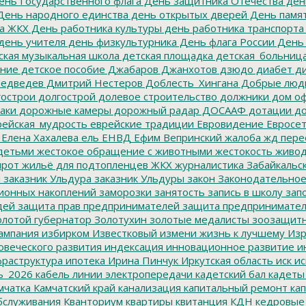
нь Государственного флага
День защитника Отечества
ден
ень народного единства
день открытых дверей
День памят
а ЖКХ
День работника культуры
день работника транспорта
день учителя
день физкультурника
День флага России
День
ская музыкальная школа
детская площадка
детская_больниц
ание
детское пособие
Джабаров
Джанхотов
дзюдо
диабет
ди
едведев
Дмитрий Нестеров
Доблесть_Хингана
Добрые люд
острои
долгострой
долевое строительство
должники
дом о
аки
дорожные камеры
дорожный радар
ДОСААФ
дотации
до
ейская_мудрость
еврейские традиции
Евровидение
Евросе
Елена Хахалева
ель
ЕНВД
Ефим Вепринский
жалоба
жд пере
детьми
жестокое обращение с животными
жестокость
живо
ирот
жильё для подтопленцев
ЖКХ
журналистика
Забайкальск
м
заказник Ульдура
заказник Ульдуры
закон
Законодательное
ионных накоплений
заморозки
занятость
запись в школу
запо
дей
защита прав предпринимателей
защита предпринимате
лотой губернатор
Золотухин
золотые медалисты
зоозащит
ампания
избирком
Известковый
измени жизнь к лучшему
Изр
овеческого развития
индексация
инновационное развитие
ин
раструктура
ипотека
Ирина Пинчук
Иркутская область
иск
ис
ь_2026
кабель линии электропередачи
кадетский бал
кадеты
мчатка
Камчатский край
канализация
капитальный ремонт
кап
бслуживания
Кванториум
квартиры
квитанция
КДН
кедровые