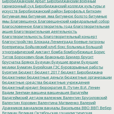
Биробиджанский Арбат
Биробиджанский военный
гарнизонный суд
Биробиджанский колледж культуры и
искусств
Биробиджанский район
Бирофельд
биткоин
битумная яма
битумная_яма
битумное болото
битумные
ямы
Благовещенск
Благовещенский кафедральный собор
Благословенное
благотворитель года
благотворительная
акция
благотворительная деятельность
благотворительность
благотворительный концерт
благоустройство
Блокада Ленинграда
боевые патроны
боеприпасы
Бойцовский клуб
бокс
больница
большой
этнографический диктант
бомба
бомбоубежище
Борис
Титов
Борохович
брак
браконьер
Бридер
брусит
брусчатка
Брянск
Будукан
будущие врачи
будущие
медики
Бумагин
Бурейская ГЭС
буровзрывные работы
Бурятия
Бюджет
бюджет 2017
бюджет Биробиджана
бюджетники
бюджетные деньги
бюджетные организации
бюджетные средства
бюджетные учреждения
бюджетный кредит
бюрократия
В. Путин
В.И. Ленин
Вадим Зингман
вакцина
вакцинация
Валдгейм
Валдгеймский детдом
валежник
Валентин Брусиловский
Валентин Коровин
Валентина Матвиенко
Валерий
Дранников
вандализм
вандалы
Васильева
ВВО
ВВП
Вебер
Великан
Великая Октябрьская социалистическая