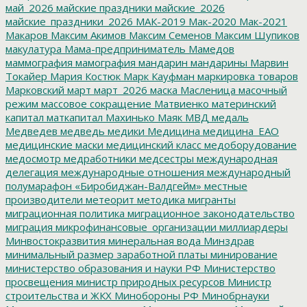
май_2026
майские праздники
майские_2026
майские_праздники_2026
МАК-2019
Мак-2020
Мак-2021
Макаров
Максим Акимов
Максим Семенов
Максим Шупиков
макулатура
Мама-предприниматель
Мамедов
маммография
мамография
мандарин
мандарины
Марвин
Токайер
Мария Костюк
Марк Кауфман
маркировка товаров
Марковский
март
март_2026
маска
Масленица
масочный
режим
массовое сокращение
Матвиенко
материнский
капитал
маткапитал
Махинько
Маяк
МВД
медаль
Медведев
медведь
медики
Медицина
медицина_ЕАО
медицинские маски
медицинский класс
медоборудование
медосмотр
медработники
медсестры
международная
делегация
международные отношения
международный
полумарафон «Биробиджан-Валдгейм»
местные
производители
метеорит
методика
мигранты
миграционная политика
миграционное законодательство
миграция
микрофинансовые_организации
миллиардеры
Минвостокразвития
минеральная вода
Минздрав
минимальный размер заработной платы
минирование
министерство образования и науки РФ
Министерство
просвещения
министр природных ресурсов
Министр
строительства и ЖКХ
Минобороны РФ
Минобрнауки