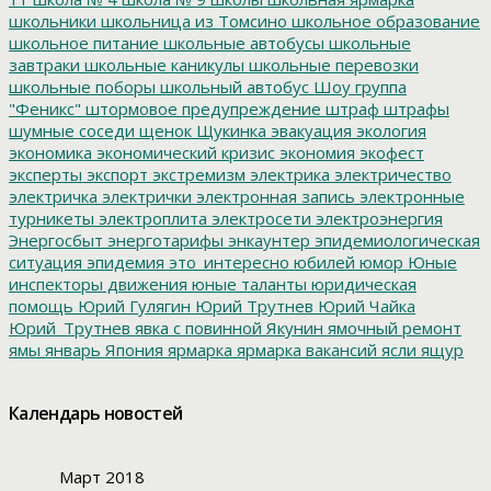
школьники
школьница из Томсино
школьное образование
школьное питание
школьные автобусы
школьные
завтраки
школьные каникулы
школьные перевозки
школьные поборы
школьный автобус
Шоу группа
"Феникс"
штормовое предупреждение
штраф
штрафы
шумные соседи
щенок
Щукинка
эвакуация
экология
экономика
экономический кризис
экономия
экофест
эксперты
экспорт
экстремизм
электрика
электричество
электричка
электрички
электронная запись
электронные
турникеты
электроплита
электросети
электроэнергия
Энергосбыт
энерготарифы
энкаунтер
эпидемиологическая
ситуация
эпидемия
это_интересно
юбилей
юмор
Юные
инспекторы движения
юные таланты
юридическая
помощь
Юрий Гулягин
Юрий Трутнев
Юрий Чайка
Юрий_Трутнев
явка с повинной
Якунин
ямочный ремонт
ямы
январь
Япония
ярмарка
ярмарка вакансий
ясли
ящур
Календарь новостей
Март 2018