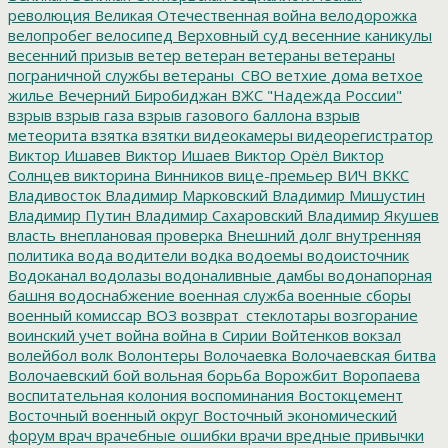
революция
Великая Отечественная война
велодорожка
велопробег
велосипед
Верховный суд
весенние каникулы
весенний призыв
ветер
ветеран
ветераны
ветераны
пограничной службы
ветераны_СВО
ветхие дома
ветхое
жилье
Вечерний Биробиджан
ВЖС "Надежда России"
взрыв
взрыв газа
взрыв газового баллона
взрыв
метеорита
взятка
взятки
видеокамеры
видеорегистратор
Виктор Ишавев
Виктор Ишаев
Виктор Орёл
Виктор
Солнцев
викторина
Винников
вице-премьер
ВИЧ
ВККС
Владивосток
Владимир Марковский
Владимир Мишустин
Владимир Путин
Владимир Сахаровский
Владимир Якушев
власть
внеплановая проверка
Внешний долг
внутренняя
политика
вода
водители
водка
водоемы
водоисточник
Водоканал
водолазы
водоналивные дамбы
водонапорная
башня
водоснабжение
военная служба
военные сборы
военный комиссар
ВОЗ
возврат_стеклотары
возгорание
воинский учет
война
война в Сирии
Войтенков
вокзал
волейбол
волк
Волонтеры
Волочаевка
Волочаевская битва
Волочаевский бой
вольная борьба
Ворожбит
Воропаева
воспитательная колония
воспоминания
Востокцемент
Восточный военный округ
Восточный экономический
форум
врач
врачебные ошибки
врачи
вредные привычки