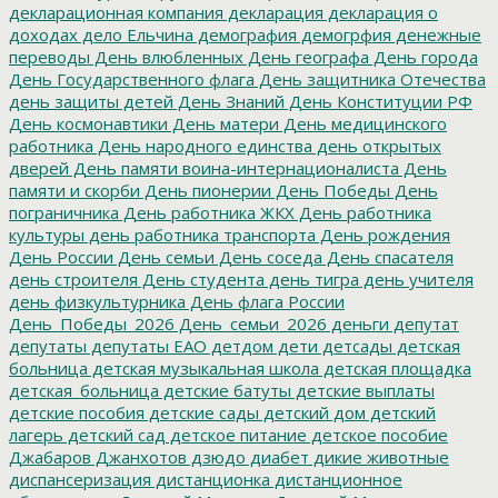
декларационная компания
декларация
декларация о
доходах
дело Ельчина
демография
демогрфия
денежные
переводы
День влюбленных
День географа
День города
День Государственного флага
День защитника Отечества
день защиты детей
День Знаний
День Конституции РФ
День космонавтики
День матери
День медицинского
работника
День народного единства
день открытых
дверей
День памяти воина-интернационалиста
День
памяти и скорби
День пионерии
День Победы
День
пограничника
День работника ЖКХ
День работника
культуры
день работника транспорта
День рождения
День России
День семьи
День соседа
День спасателя
день строителя
День студента
день тигра
день учителя
день физкультурника
День флага России
День_Победы_2026
День_семьи_2026
деньги
депутат
депутаты
депутаты ЕАО
детдом
дети
детсады
детская
больница
детская музыкальная школа
детская площадка
детская_больница
детские батуты
детские выплаты
детские пособия
детские сады
детский дом
детский
лагерь
детский сад
детское питание
детское пособие
Джабаров
Джанхотов
дзюдо
диабет
дикие животные
диспансеризация
дистанционка
дистанционное