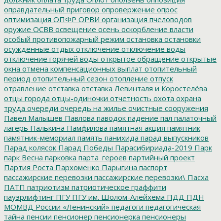
оправдательный приговор
опровержение
опрос
оптимизация
ОПФР
ОРВИ
организация пчеловодов
оружие
ОСВВ
освещение
осень
оскорбление власти
особый противопожарный режим
остановка
остановки
осужденные
отдых
отключение
отключение воды
отключение горячей воды
открытое обращение
открытые
окна
отмена компенсационных выплат
отопительный
период
отопительный сезон
отопление
отпуск
отравление
отставка
отставка Левинталя и Коростелёва
отцы города
отцы-одиночки
отчетность
охота
охрана
труда
очереди
очередь на жилье
очистные сооружения
Павел Малышев
Павлова
паводок
падение
пал
палаточный
лагерь
Палькина
Памфилова
памятная акция
памятник
памятник-мемориал
память
панихида
парад выпускников
Парад колясок
Парад Победы
Парасибириада-2019
Парк
парк Весна
парковка
парта_героев
партийный проект
Партия Роста
Пархоменко
Парыгина
паспорт
пассажирские перевозки
пассажирские перевозки\
Пасха
ПАТП
патриотизм
патриотическое граффити
пауэрлифтинг
ПГУ
ПГУ им. Шолом-Алейхема
ПДД
ПДН
МОМВД России «Ленинский»
педагоги
педагогическая
тайна
пенсии
пенсионер
пенсионерка
пенсионеры