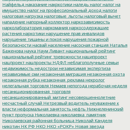
Найфельд
наказание
накркотики
наледь
налог
налог на
имущество
налог на профессиональный доход
налоги
налоговая нагрузка
налоговые_льготы
налоговый вычет
нападение
напорный коллектор
наркозависимость
нарколаборатория
наркомания
наркосодержащие
растения
наркотики
нарушение прав инвалидов
нарушение тишины и покоя
нарушения пожарной
безопасности
насвай
население
насосная станция
Наталья
Баженова
наука
Наум Ливант
национальный рейтинг
национальный рейтинг тревожности
наципроект
нацпроект
нацпроекты
НДФЛ
неблагополучные семьи
недвижимость
недострои
независимая экспертиза
независимые сми
незаконная миграция
незаконная охота
незаконная рубка
незаконная_реклама
некролог
нелегальная торговля
Немаев
непогода
нерабочая неделя
несанкционированная_торговля
несанкционированный_митинг
несовершеннолетние
несчастный случай
Нетрезвый водитель
неуважение к
власти
неформальная занятость
нефть
Нижнеленинский
пункт пропуска
Николаевка
николаевка_памятник
Николаевская районная больница
Николай Канделя
никотин
НК РФ
НКО
НКО «РОКР»
Новая звезда