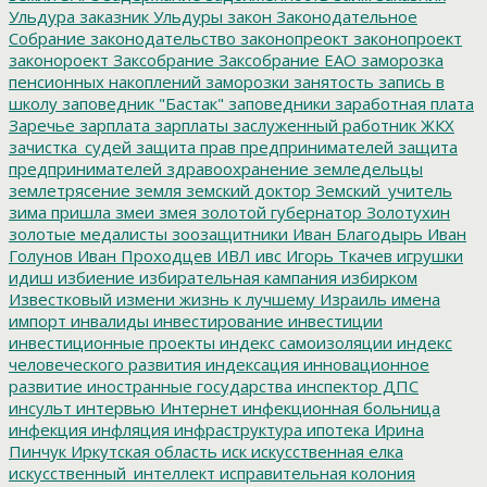
Ульдура
заказник Ульдуры
закон
Законодательное
Собрание
законодательство
законопреокт
законопроект
законороект
Заксобрание
Заксобрание ЕАО
заморозка
пенсионных накоплений
заморозки
занятость
запись в
школу
заповедник "Бастак"
заповедники
заработная плата
Заречье
зарплата
зарплаты
заслуженный работник ЖКХ
зачистка_судей
защита прав предпринимателей
защита
предпринимателей
здравоохранение
земледельцы
землетрясение
земля
земский доктор
Земский_учитель
зима пришла
змеи
змея
золотой губернатор
Золотухин
золотые медалисты
зоозащитники
Иван Благодырь
Иван
Голунов
Иван Проходцев
ИВЛ
ивс
Игорь Ткачев
игрушки
идиш
избиение
избирательная кампания
избирком
Известковый
измени жизнь к лучшему
Израиль
имена
импорт
инвалиды
инвестирование
инвестиции
инвестиционные проекты
индекс самоизоляции
индекс
человеческого развития
индексация
инновационное
развитие
иностранные государства
инспектор ДПС
инсульт
интервью
Интернет
инфекционная больница
инфекция
инфляция
инфраструктура
ипотека
Ирина
Пинчук
Иркутская область
иск
искусственная елка
искусственный_интеллект
исправительная колония