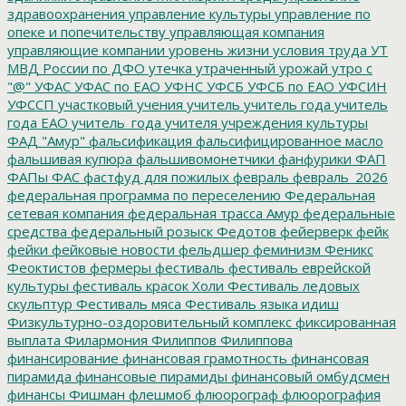
здравоохранения
управление культуры
управление по
опеке и попечительству
управляющая компания
управляющие компании
уровень жизни
условия труда
УТ
МВД России по ДФО
утечка
утраченный урожай
утро с
"@"
УФАС
УФАС по ЕАО
УФНС
УФСБ
УФСБ по ЕАО
УФСИН
УФССП
участковый
учения
учитель
учитель года
учитель
года ЕАО
учитель_года
учителя
учреждения культуры
ФАД "Амур"
фальсификация
фальсифицированное масло
фальшивая купюра
фальшивомонетчики
фанфурики
ФАП
ФАПы
ФАС
фастфуд для пожилых
февраль
февраль_2026
федеральная программа по переселению
Федеральная
сетевая компания
федеральная трасса Амур
федеральные
средства
федеральный розыск
Федотов
фейерверк
фейк
фейки
фейковые новости
фельдшер
феминизм
Феникс
Феоктистов
фермеры
фестиваль
фестиваль еврейской
культуры
фестиваль красок Холи
Фестиваль ледовых
скульптур
Фестиваль мяса
Фестиваль языка идиш
Физкультурно-оздоровительный комплекс
фиксированная
выплата
Филармония
Филиппов
Филиппова
финансирование
финансовая грамотность
финансовая
пирамида
финансовые пирамиды
финансовый омбудсмен
финансы
Фишман
флешмоб
флюорограф
флюорография