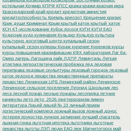
котельная
Кочмар
КПРФ
КПСС
кража
кражи
красная икра
Краснодарский край
кредит
кредитная амнистия
кредитоспособность
Кремль
креозот
Крещение
кризис
Крик души
Криминал
Крым
крытый каток
крытый_каток
КСН
КТ-исследование
Кубок лосося
КУГИ
КУГИ ЕАО
Кудесник
кудо
кулинария
Кульдкр
Кульдур
культура
культурно досуговый центр
купальный сезон
купальный_сезон
купюры
Кураж
курение
Куренков
курсы
курсы повышения квалификации
КФХ
лаборатория
Лаг ба-
Омер
лагерь
Лагошина
лайк
ЛДПР
Левинталь
Легкая
атлетика
легкоатлетическая пробежка
лед
ледовая
переправа
ледовые скульптуры
ледовый городок
ледовый
каток
ледоход
лекарства
лекарственные препараты
лекарство
Ленинская ЦРБ
Ленинский район
Ленинское
Ленинское сельское поселение
Леонид Школьник
лес
леса
лесной пожар
лесные пожары
лесопилка
летние
каникулы
лето
лето_2026
лжетерроризм
лимон
литература
Лицей
лицей № 23
личный прием
логистический комплеск
ложный вызов
ложный донос
лотерея
лоукостер
лунное затмение
лучший спасатель
лыжная гонка
льготная ипотека
льготники
льготные
лекарства
льготы
ЛЭП
люди ЕАО
люк
Магнитогорск
май