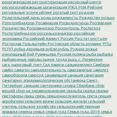
реорганизация
реструктуризация
ресурсный центр
ресурсоснабжающая организация
РЖД
РИА Рейтинг
ритуальные услуги
рйтинг
рогатый скот
роддом
Родительский день
роды
рождаемость
Рождество
розыск
Ропотребнадзор
Росавиация
Росводресурсы
Росгвардия
Роскачество
Роскомнадзор
Росконтроль
Рослесхоз
Роспотребнадзор
россельхознадзор
российская
экономика
Российский Азимут
Россия
Росстат
рост цен
Ростислав Гольдштейн
Ростовская область
роуминг
РПЦ
РСПП
рубка деревьев
рубли
рубль
Рудное
ружье
рукопашный бой
Румянцева
Русская поляна
рыба
рыбалка
рыбоводные заводы
рынок труда
рысь
с. Ленинское
сага_налоговый_гнет
Сад памяти
сальмонеллез
Самбери
самбо
самогон
самодеятельность
самозанятые
самолет
самооборона
самосуд
санавиация
санация
санитария
санитарно-эпидемиологическая обстанвока
Санкт-
Петербург
санкции
сантехника
сатира
Сбербанк
сбор
вещей
сбор на здравоохранение
свадьба
свалка
свалки
светофоры
свищ
связь
священнослужитель
секта
секция
акробатики
сельские врачи
сельские жители
сельский
учитель
сельское хозяйство
сельскохозяйственная
ярмарка
семена
семья
семья года
Семья года-2019
семья
года-2020
Семья года-2021
Сенаторы
сено
сентябрь