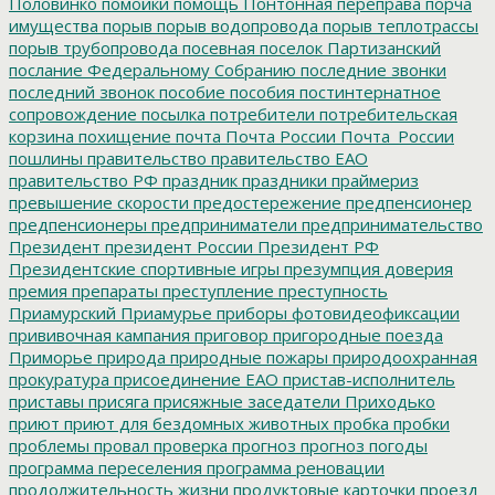
Половинко
помойки
помощь
Понтонная переправа
порча
имущества
порыв
порыв водопровода
порыв теплотрассы
порыв трубопровода
посевная
поселок Партизанский
послание Федеральному Собранию
последние звонки
последний звонок
пособие
пособия
постинтернатное
сопровождение
посылка
потребители
потребительская
корзина
похищение
почта
Почта России
Почта_России
пошлины
правительство
правительство ЕАО
правительство РФ
праздник
праздники
праймериз
превышение скорости
предостережение
предпенсионер
предпенсионеры
предприниматели
предпринимательство
Президент
президент России
Президент РФ
Президентские спортивные игры
презумпция доверия
премия
препараты
преступление
преступность
Приамурский
Приамурье
приборы фотовидеофиксации
прививочная кампания
приговор
пригородные поезда
Приморье
природа
природные пожары
природоохранная
прокуратура
присоединение ЕАО
пристав-исполнитель
приставы
присяга
присяжные заседатели
Приходько
приют
приют для бездомных животных
пробка
пробки
проблемы
провал
проверка
прогноз
прогноз погоды
программа переселения
программа реновации
продолжительность жизни
продуктовые карточки
проезд