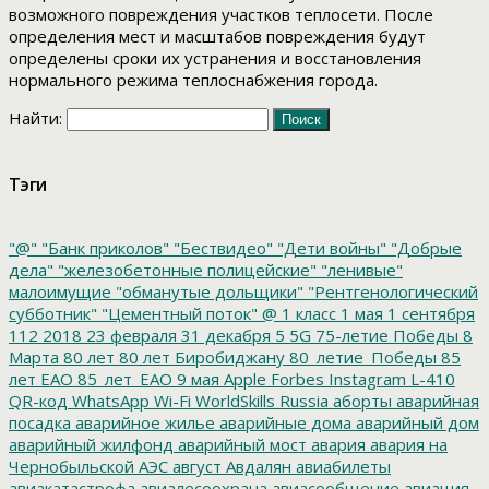
возможного повреждения участков теплосети. После
определения мест и масштабов повреждения будут
определены сроки их устранения и восстановления
нормального режима теплоснабжения города.
Найти:
Тэги
"@"
"Банк приколов"
"Бествидео"
"Дети войны"
"Добрые
дела"
"железобетонные полицейские"
"ленивые"
малоимущие
"обманутые дольщики"
"Рентгенологический
субботник"
"Цементный поток"
@
1 класс
1 мая
1 сентября
112
2018
23 февраля
31 декабря
5
5G
75-летие Победы
8
Марта
80 лет
80 лет Биробиджану
80_летие_Победы
85
лет ЕАО
85_лет_ЕАО
9 мая
Apple
Forbes
Instagram
L-410
QR-код
WhatsApp
Wi-Fi
WorldSkills Russia
аборты
аварийная
посадка
аварийное жилье
аварийные дома
аварийный дом
аварийный жилфонд
аварийный мост
авария
авария на
Чернобыльской АЭС
август
Авдалян
авиабилеты
авиакатастрофа
авиалесоохрана
авиасообщение
авиация