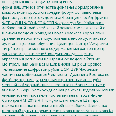
ФНС
фобия
ФОКОТ
фонд
Фонд кино
фонд_защитники_отечества
фонтаны
формирование
комфортной городской среды\
форум
фотовыставка
фотоискусство
фотохудожники
Франция
Фрейд
фрукты
ФСБ
ФСИН
ФСО
ФСС
ФССП
Фургал
футбол
Хабаровск
Хабаровский край
хлеб
хоккей
хоккей с мячом
хоккей с
шайбой
Холдоми
холодная вода
Холокост
Хорошавин
хранение наркотиков
хрустальная менора
хулиганство
хулиганы
целевое обучение
Целищев
Центр "Амурский
тигр"
центр временного содержания мигрантов
центр
занятости
Центр лечебной физкультуры
Центр
управления регионом
центральное водоснабжение
Центральный Банк
цены
цик
циклон
цирк
цифровое
телевидение
цифровой рубль
ЦСМ
ЦУР
Час земли
частичная мобилизация
Чемпионат Дальнего Востока по
футболу
черная дыра
черная икра
черные лесорубы
Черный куб
черный список
честные выборы
честные и
чистые выборы
четырехдневная рабочая неделя
чиновник
чиновники
чипирование
чистая питьевая вода
Чиунэ
Сугихара
ЧМ-2018
ЧП
чс
чума
шампанское
Шапиро
шахматы
шашки
шашлыки
швейная фабрика
Шевченко
шелковый путь
Шереметьево
школа
школа № 10
школа №
11
школа № 4
школа № 9
школы
школьная ярмарка