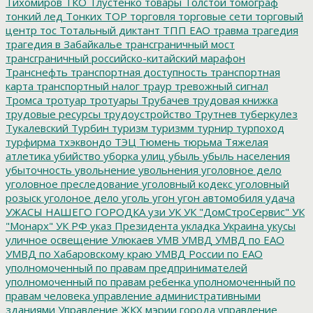
Тихомиров
ТКО
Тлустенко
товары
Толстой
томограф
тонкий лед
Тонких
ТОР
торговля
торговые сети
торговый
центр
тос
Тотальный диктант
ТПП ЕАО
травма
трагедия
трагедия в Забайкалье
трансграничный мост
трансграничный российско-китайский марафон
Транснефть
транспортная доступность
транспортная
карта
транспортный налог
траур
тревожный сигнал
Тромса
тротуар
тротуары
Трубачев
трудовая книжка
трудовые ресурсы
трудоустройство
Трутнев
туберкулез
Тукалевский
Турбин
туризм
туризмм
турнир
турпоход
турфирма
тхэквондо
ТЭЦ
Тюмень
тюрьма
Тяжелая
атлетика
убийство
уборка улиц
убыль
убыль населения
убыточность
увольнение
увольнения
уголовное дело
уголовное преследование
уголовный кодекс
уголовный
розыск
уголоное дело
уголь
угон
угон автомобиля
удача
УЖАСЫ НАШЕГО ГОРОДКА
узи
УК
УК "ДомСтроСервис"
УК
"Монарх"
УК РФ
указ Президента
укладка
Украина
укусы
уличное освещение
Улюкаев
УМВ
УМВД
УМВД по ЕАО
УМВД по Хабаровскому краю
УМВД России по ЕАО
уполномоченный по правам предпринимателей
уполномоченный по правам ребенка
уполномоченный по
правам человека
управление административными
зданиями
Управление ЖКХ мэрии города
управление