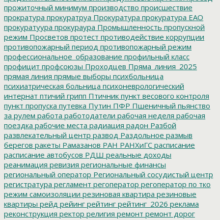
прожиточный минимум
производство
происшествие
прократура
прокуратруа
Прокуратура
прокуратура ЕАО
прокуратуура
прокураура
Промышленность
пропускной
режим
Просветов
протест
противодействие коррупции
противопожарный период
противопожарный режим
профессиональное_образование
профильный класс
профицит
профсоюзы
Проходцев
Пряма_линия_2025
прямая линия
прямые выборы
психбольница
психиатрическая больница
психоневрологический
интернат
птичий грипп
Птичник
пункт весового контроля
пункт пропуска
путевка
Путин
ПФР
Пшеничный
пьянство
за рулем
работа
работодатели
рабочая неделя
рабочая
поездка
рабочие места
радиация
радон
Разбой
развлекательный центр
развод
Раздольное
размыв
берегов
ракеты
Рамазанов
РАН
РАНХиГС
расписание
расписание автобусов
РДШ
реальные доходы
реанимация
ревизия
региональные финансы
региональный оператор
Региональный сосудистый центр
регистратура
регламент
регоператор
регоператор по тко
режим самоизоляции
резиновая квартира
резиновые
квартиры
рейд
рейинг
рейтинг
рейтинг_2026
реклама
реконструкция
ректор
религия
ремонт
ремонт дорог