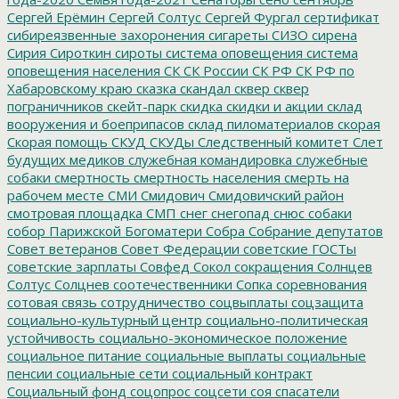
Сергей Ерёмин
Сергей Солтус
Сергей Фургал
сертификат
сибиреязвенные захоронения
сигареты
СИЗО
сирена
Сирия
Сироткин
сироты
система оповещения
система
оповещения населения
СК
СК России
СК РФ
СК РФ по
Хабаровскому краю
сказка
скандал
сквер
сквер
пограничников
скейт-парк
скидка
скидки и акции
склад
вооружения и боеприпасов
склад пиломатериалов
скорая
Скорая помощь
СКУД
СКУДы
Следственный комитет
Слет
будущих медиков
служебная командировка
служебные
собаки
смертность
смертность населения
смерть на
рабочем месте
СМИ
Смидович
Смидовичский район
смотровая площадка
СМП
снег
снегопад
снюс
собаки
собор Парижской Богоматери
Собра
Собрание депутатов
Совет ветеранов
Совет Федерации
советские ГОСТы
советские зарплаты
Совфед
Сокол
сокращения
Солнцев
Солтус
Солцнев
соотечественники
Сопка
соревнования
сотовая связь
сотрудничество
соцвыплаты
соцзащита
социально-культурный центр
социально-политическая
устойчивость
социально-экономическое положение
социальное питание
социальные выплаты
социальные
пенсии
социальные сети
социальный контракт
Социальный фонд
соцопрос
соцсети
соя
спасатели