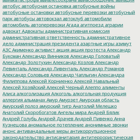
автобус
автобусная остановка
автобусные войны
автобусные остановки
автобусные перевозки
автобусный
парк
автобусы
автовокзал
автоклуб
автомобили
автомобиль
автоперевозки
Агада
агитпоезд
аграрии
адвокат
Адвокаты
административная комиссия
административная ответственность
административное
дело
администрация президента
азартные игры
азимут
АЗС
Акименко
активист
акция
акция протеста
Александр
Буксман
Александр Винников
Александр Головатый
Александр Золотухин
Александр Козлов
Александр
Левинталь
Александр Ливенталь
Александр Романов
Александр Соловьев
Александр Чаплыгин
Александра
Филиппова
Алексей Корниенко
Алексей Навальный
Алексей Хозяйский
Алексей Черный
Алеппо
алименты
Алиса
алкоголизация
Алкоголь
алкогольная продукция
аллергия
альманах
Амур
Амурзет
Амурская область
Амурский полоз
амурский тигр
Анатолий Мелешко
Анатолий Скоробогатов
Ангелы мира
Андрей Бялик
Андрей Голубь
Андрей Драчев
Андрей Пивенко
Анна
Кузнецова
аномальное потепление
анонимные звонки
анонс
антивандальные меры
антикоррупционное
законодательство
антисанитария
антитеррористическая