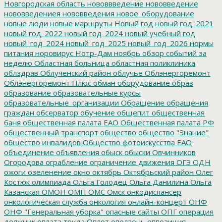
Новгородская область
нововвведение
нововведение
нововведениея
нововведения
новое_оборудование
новые люди
новые маршруты
Новый год
новый год_2021
новый год_2022
новый год_2024
новый учебный год
новый_год_2024
новый_год_2025
новый_год_2026
нормы
питания
норовирус
Нотр-Дам
ноябрь
обзор событий за
неделю
Областная больница
областная поликлиника
облздрав
Облученский район
облучье
Облэнергоремонт
Облэнергоремонт Плюс
обман
оборудование
образ
образование
образовательные курсы
образовательные_организации
Обращение
обращения
граждан
обсерватор
обучение
общепит
общественная
баня
общественная палата ЕАО
Общественная палата РФ
общественный транспорт
общество
общество "Знание"
общество инвалидов
Общество фотоискусства ЕАО
объединение
объявления
обыск
обыски
Овчинников
Огородова
ограбление
ограничение движения
ОГЭ
ОДН
ожоги
озеленение
окно
октябрь
Октябрьский район
Олег
Костюк
олимпиада
Ольга Голодец
Ольга Данилина
Ольга
Казанская
ОМОН
ОМП
ОМС
Омск
онкодиспансер
онкологическая служба
онкология
онлайн-концерт
ОНФ
ОНФ "Генеральная уборка"
опасные сайты
ОПГ
операция
должник
оплата труда
Оплот
оползень
оппозиция