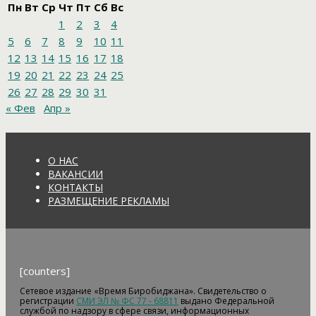
Пн
Вт
Ср
Чт
Пт
Сб
Вс
1
2
3
4
5
6
7
8
9
10
11
12
13
14
15
16
17
18
19
20
21
22
23
24
25
26
27
28
29
30
31
« Фев
Апр »
О НАС
ВАКАНСИИ
КОНТАКТЫ
РАЗМЕЩЕНИЕ РЕКЛАМЫ
[counters]
Сетевое издание «Время Биробиджана». Свидетельство о
регистрации
СМИ ЭЛ № ФС 77 - 68811
выдано Федеральной
службой по надзору в сфере связи, информационных