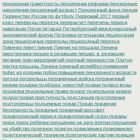
пенсионная грамотность
пенсионная реформа
пенсионные
накопления
пенсионный возраст
Пенсионный фонд
пенсия
Первенство России по футболу
Первомай 2017
первый
класс
переводы
переезд
перерасчет
перечень
период
навигации
Песах
петарда
Петербургский международный
экономический форум
Петровка
петрушкова
пешеходная
зона
пешеходные переходы
пешеходный переход
Пивенко
пикет
пикник
Пикник на площади Ленина
пиротехника
письмо в редакцию
письмо_в_редакцию
питание
план мероприятий
платный перекресток
Платон
плитка
площадь Ленина
пляжный волейбол
пневмония
побег из колонии
побои
повышение пенсионного возраста
погода
погорельцы
пограничные войска
пограничный
режим
подарки
подборка_новостей
подвал
подвоз воды
подделка
поддельные права
поджог
подпольное казино
подростковая преступность
подстанция
подтопление
подтопленцы
подъемные
пожар
Пожар
пожарная
безопасность
пожарные
пожарный кроссфит
пожароопасный период
пожароопасный сезон
пожары
поиск
поиск ребенка
покушение на дачу взятки
покушение
на убийство
полезное
полигон
поликлиника
полиомиелит
политехнический техникум
политические партии
полиция