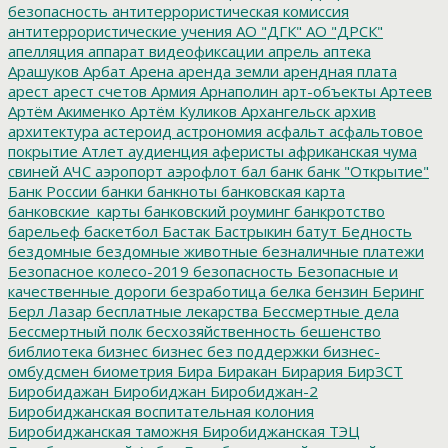
безопасность
антитеррористическая комиссия
антитеррористические учения
АО "ДГК"
АО "ДРСК"
апелляция
аппарат видеофиксации
апрель
аптека
Арашуков
Арбат
Арена
аренда земли
арендная плата
арест
арест счетов
Армия
Арнаполин
арт-объекты
Артеев
Артём Акименко
Артём Куликов
Архангельск
архив
архитектура
астероид
астрономия
асфальт
асфальтовое
покрытие
Атлет
аудиенция
аферисты
африканская чума
свиней
АЧС
аэропорт
аэрофлот
бал
банк
банк "Открытие"
Банк России
банки
банкноты
банковская карта
банковские_карты
банковский роуминг
банкротство
барельеф
баскетбол
Бастак
Бастрыкин
батут
Бедность
бездомные
бездомные животные
безналичные платежи
Безопасное колесо-2019
безопасность
Безопасные и
качественные дороги
безработица
белка
бензин
Беринг
Берл Лазар
бесплатные лекарства
Бессмертные дела
Бессмертный полк
бесхозяйственность
бешенство
библиотека
бизнес
бизнес без поддержки
бизнес-
омбудсмен
биометрия
Бира
Биракан
Бирария
БирЗСТ
Биробидажан
Биробиджан
Биробиджан-2
Биробиджанская воспитательная колония
Биробиджанская таможня
Биробиджанская ТЭЦ