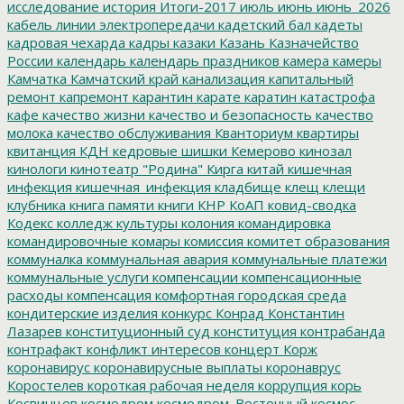
исследование
история
Итоги-2017
июль
июнь
июнь_2026
кабель линии электропередачи
кадетский бал
кадеты
кадровая чехарда
кадры
казаки
Казань
Казначейство
России
календарь
календарь праздников
камера
камеры
Камчатка
Камчатский край
канализация
капитальный
ремонт
капремонт
карантин
карате
каратин
катастрофа
кафе
качество жизни
качество и безопасность
качество
молока
качество обслуживания
Кванториум
квартиры
квитанция
КДН
кедровые шишки
Кемерово
кинозал
кинологи
кинотеатр "Родина"
Кирга
китай
кишечная
инфекция
кишечная_инфекция
кладбище
клещ
клещи
клубника
книга памяти
книги
КНР
КоАП
ковид-сводка
Кодекс
колледж культуры
колония
командировка
командировочные
комары
комиссия
комитет образования
коммуналка
коммунальная авария
коммунальные платежи
коммунальные услуги
компенсации
компенсационные
расходы
компенсация
комфортная городская среда
кондитерские изделия
конкурс
Конрад
Константин
Лазарев
конституционный суд
конституция
контрабанда
контрафакт
конфликт интересов
концерт
Корж
коронавирус
коронавирусные выплаты
коронаврус
Коростелев
короткая рабочая неделя
коррупция
корь
Косвинцев
космодром
космодром_Восточный
космос