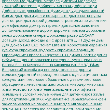
образование
Дмитрий Меведев
Дмитрий Медведев
Дмитрий Нестеров
Доблесть_Хингана
Добрые люди
Добрые руки
довыборы_в_Думу
дождь
документальный
фильм
долг
долги
долги по зарплате
долговая нагрузка
долгострои
долгострой
долевое строительство
должники
дом офицеров
дом престарелых
домашние животные
допфинансирование
дороги
дорожная камера
дорожные
знаки
дорожные камеры
дорожный радар
ДОСААФ
дотации
доход
доходы
ДПС
дрова
дтп
ДТП
Дудин
дым
ДЭК
дюкер
ЕАО
ЕАО_тонет
Евгений Коростелев
еврейская
культура
еврейская_мудрость
еврейские традиции
Евровидение
Евросеть
Еврстат
ЕГЭ
Единая Россия
единая
субсидия
Единый заказчик
Екатерина Румянцева
Елена
Басова
Елена Князева
Елена Хахалева
ель
ЕНВД
Ефим
Вепринский
жалоба
жд переезд
железная дорога
железнодорожный переезд
женская кнсультация
женская
консультация
жестокое обращение с детьми
жестокое
обращение с животными
жестокость
живодер
живопись
животноводство
животные
жилищные сертификаты
жилищные условия
жилье
жилье для детей-сирот
жильё
для подтопленцев
ЖКХ
журналистика
Забайкальский край
забег
заболевание
заброшенные здания
заброшенные
земли
ЗАГС
задержание
задолженность
займ
заказник