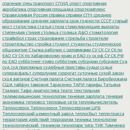
спасение
спецтранспорт
СПИД
спорт
спортивная
акробатика
спортивная площадка
спорткомплекс
Справедливая Россия
справка
справки
СПЧ
среднее
образование
средняя зарплата
срок годности
СССР
старый
мост
статистика
статья
стела
стимулирующие выплаты
стипендия
стихия
столица
столица ДфО
стоматология
страйкбол
страх
страхование
стрельба
строители
строительство
стройка
студент
студенты
студенческое
общежитие
Стычка рабочих с силовиками
СУ СК
СУ СК по
ЕАО
СУ СК по Хабаровскому краю и ЕАО
су ск рф
СУ СК РФ
по ЕАО
субботнее чтиво
субботник
субсидии
субсидия
Суд
суд
суд присяжных
судебные приставы
судьи
судья
суперасфальт
суперлуние
суррогат
суточные
сухой закон
сход вагонов
Счетная палата
Счетная палата Биробиджана
США
тайфун
таможня
Тарасенко
ТАРИ
тарифы
Татьяна
Гладких
Тафи-диагностика
театр
текстильная
телемедицинские технологии
теневая зарплата
теневая
экономика
тепловоз
тепловые сети
тепловычислитель
Теплоозёрск
Теплоозерск
Теплоозёрская ЦРБ
Теплоозерский цементный завод
теплосбыт
теплотрасса
территория действий
терроризм
техника
технологии
технологический_техникум
технопарк
тигр
ТИК
Тимченко