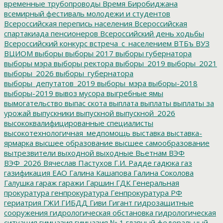
временные трубопроводы
Время Биробиджана
всемирный фестиваль молодежи и студентов
Всероссийская перепись населения
Всероссийская
спартакиада пенсионеров
Всероссийский день ходьбы
Всероссийский конкурс
встреча_с_населением
ВТБъ
ВУЗ
ВЦИОМ
выборы
выборы 2017
выборы губернатора
выборы мэра
выборы ректора
выборы_2019
выборы_2021
выборы_2026
выборы_губернатора
выборы_депутатов_2019
выборы_мэра
выборы-2018
выборы-2019
вывоз мусора
выгребные ямы
вымогательство
выпас скота
выплата
выплаты
выплаты за
урожай
выпускники
выпускной
выпускной_2026
высококвалифицированные специалисты
высокотехнологичная_медпомощь
выставка
выставка-
ярмарка
высшее образование
высшее самообразование
вытрезвители
выходной
выходные
Вьетнам
ВЭФ
ВЭФ_2026
Вячеслав Пастухов
Г.И. Радде
гадюка
газ
газификация ЕАО
Галина Кашапова
Галина Соколова
Галушка
гараж
гаражи
Гаршин
ГДК
Генеральная
прокуратура
генпрокуратура
Генпрокуратура РФ
гериатрия
ГЖИ
ГИБДД
Гиви
Гигант
гидрозащитные
сооружения
гидрологическая обстановка
гидрологическая
ситуация
гимназия
гимназия № 1
главный федеральный