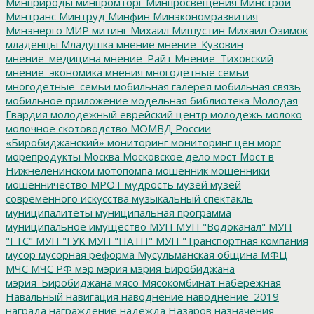
Минприроды
минпромторг
Минпросвещения
Минстрой
Минтранс
Минтруд
Минфин
Минэкономразвития
Минэнерго
МИР
митинг
Михаил Мишустин
Михаил Озимок
младенцы
Младушка
мнение
мнение_Кузовин
мнение_медицина
мнение_Райт
Мнение_Тиховский
мнение_экономика
мнения
многодетные семьи
многодетные_семьи
мобильная галерея
мобильная связь
мобильное приложение
модельная библиотека
Молодая
Гвардия
молодежный еврейский центр
молодежь
молоко
молочное скотоводство
МОМВД России
«Биробиджанский»
мониторинг
мониторинг цен
морг
морепродукты
Москва
Московское дело
мост
Мост в
Нижнеленинском
мотопомпа
мошенник
мошенники
мошенничество
МРОТ
мудрость
музей
музей
современного искусства
музыкальный спектакль
муниципалитеты
муниципальная программа
муниципальное имущество
МУП
МУП "Водоканал"
МУП
"ГТС"
МУП "ГУК
МУП "ПАТП"
МУП "Транспортная компания
мусор
мусорная реформа
Мусульманская община
МФЦ
МЧС
МЧС РФ
мэр
мэрия
мэрия Биробиджана
мэрия_Биробиджана
мясо
Мясокомбинат
набережная
Навальный
навигация
наводнение
наводнение_2019
награда
награждение
надежда
Назаров
назначения