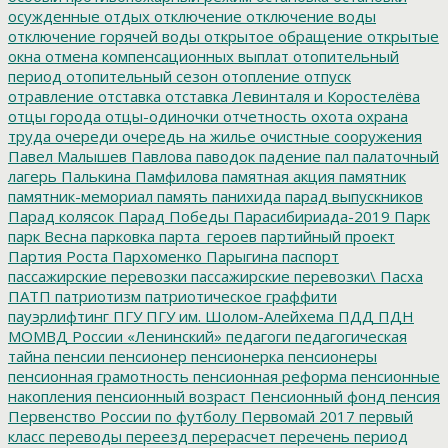
осужденные
отдых
отключение
отключение воды
отключение горячей воды
открытое обращение
открытые
окна
отмена компенсационных выплат
отопительный
период
отопительный сезон
отопление
отпуск
отравление
отставка
отставка Левинталя и Коростелёва
отцы города
отцы-одиночки
отчетность
охота
охрана
труда
очереди
очередь на жилье
очистные сооружения
Павел Малышев
Павлова
паводок
падение
пал
палаточный
лагерь
Палькина
Памфилова
памятная акция
памятник
памятник-мемориал
память
панихида
парад выпускников
Парад колясок
Парад Победы
Парасибириада-2019
Парк
парк Весна
парковка
парта_героев
партийный проект
Партия Роста
Пархоменко
Парыгина
паспорт
пассажирские перевозки
пассажирские перевозки\
Пасха
ПАТП
патриотизм
патриотическое граффити
пауэрлифтинг
ПГУ
ПГУ им. Шолом-Алейхема
ПДД
ПДН
МОМВД России «Ленинский»
педагоги
педагогическая
тайна
пенсии
пенсионер
пенсионерка
пенсионеры
пенсионная грамотность
пенсионная реформа
пенсионные
накопления
пенсионный возраст
Пенсионный фонд
пенсия
Первенство России по футболу
Первомай 2017
первый
класс
переводы
переезд
перерасчет
перечень
период