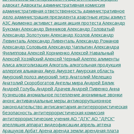
адвокат
Адвокаты
административная комиссия
административная ответственность
административное
дело
администрация президента
азартные игры
азимут
АЗС
Акименко
активист
акция
акция протеста
Александр
Буксман
Александр Винников
Александр Головатый
Александр Золотухин
Александр Козлов
Александр
Левинталь
Александр Ливенталь
Александр Романов
Александр Соловьев
Александр Чаплыгин
Александра
Филиппова
Алексей Корниенко
Алексей Навальный
Алексей Хозяйский
Алексей Черный
Алеппо
алименты
Алиса
алкоголизация
Алкоголь
алкогольная продукция
аллергия
альманах
Амур
Амурзет
Амурская область
Амурский полоз
амурский тигр
Анатолий Мелешко
Анатолий Скоробогатов
Ангелы мира
Андрей Бялик
Андрей Голубь
Андрей Драчев
Андрей Пивенко
Анна
Кузнецова
аномальное потепление
анонимные звонки
анонс
антивандальные меры
антикоррупционное
законодательство
антисанитария
антитеррористическая
безопасность
антитеррористическая комиссия
антитеррористические учения
АО "ДГК"
АО "ДРСК"
апелляция
аппарат видеофиксации
апрель
аптека
Арашуков
Арбат
Арена
аренда земли
арендная плата