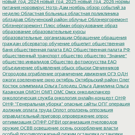
новый_год_2024
новый_год_2025
новый_год_2026
нормы
питания
норовирус
Нотр-Дам
ноябрь
обзор событий за
неделю
Областная больница
областная поликлиника
облздрав
Облученский район
облучье
Облэнергоремонт
Облэнергоремонт Плюс
обман
оборудование
образ
образование
образовательные курсы
образовательные_организации
Обращение
обращения
граждан
обсерватор
обучение
общепит
общественная
баня
общественная палата ЕАО
Общественная палата РФ
общественный транспорт
общество
общество "Знание"
общество инвалидов
Общество фотоискусства ЕАО
объединение
объявления
обыск
обыски
Овчинников
Огородова
ограбление
ограничение движения
ОГЭ
ОДН
ожоги
озеленение
окно
октябрь
Октябрьский район
Олег
Костюк
олимпиада
Ольга Голодец
Ольга Данилина
Ольга
Казанская
ОМОН
ОМП
ОМС
Омск
онкодиспансер
онкологическая служба
онкология
онлайн-концерт
ОНФ
ОНФ "Генеральная уборка"
опасные сайты
ОПГ
операция
должник
оплата труда
Оплот
оползень
оппозиция
оправдательный приговор
опровержение
опрос
оптимизация
ОПФР
ОРВИ
организация пчеловодов
оружие
ОСВВ
освещение
осень
оскорбление власти
особый противопожарный режим
остановка
остановки