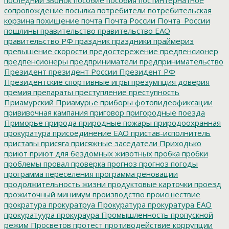
сопровождение
посылка
потребители
потребительская
корзина
похищение
почта
Почта России
Почта_России
пошлины
правительство
правительство ЕАО
правительство РФ
праздник
праздники
праймериз
превышение скорости
предостережение
предпенсионер
предпенсионеры
предприниматели
предпринимательство
Президент
президент России
Президент РФ
Президентские спортивные игры
презумпция доверия
премия
препараты
преступление
преступность
Приамурский
Приамурье
приборы фотовидеофиксации
прививочная кампания
приговор
пригородные поезда
Приморье
природа
природные пожары
природоохранная
прокуратура
присоединение ЕАО
пристав-исполнитель
приставы
присяга
присяжные заседатели
Приходько
приют
приют для бездомных животных
пробка
пробки
проблемы
провал
проверка
прогноз
прогноз погоды
программа переселения
программа реновации
продолжительность жизни
продуктовые карточки
проезд
прожиточный минимум
производство
происшествие
прократура
прокуратруа
Прокуратура
прокуратура ЕАО
прокуратуура
прокураура
Промышленность
пропускной
режим
Просветов
протест
противодействие коррупции