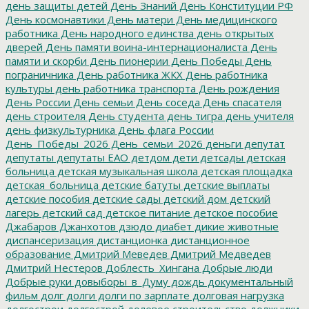
день защиты детей
День Знаний
День Конституции РФ
День космонавтики
День матери
День медицинского
работника
День народного единства
день открытых
дверей
День памяти воина-интернационалиста
День
памяти и скорби
День пионерии
День Победы
День
пограничника
День работника ЖКХ
День работника
культуры
день работника транспорта
День рождения
День России
День семьи
День соседа
День спасателя
день строителя
День студента
день тигра
день учителя
день физкультурника
День флага России
День_Победы_2026
День_семьи_2026
деньги
депутат
депутаты
депутаты ЕАО
детдом
дети
детсады
детская
больница
детская музыкальная школа
детская площадка
детская_больница
детские батуты
детские выплаты
детские пособия
детские сады
детский дом
детский
лагерь
детский сад
детское питание
детское пособие
Джабаров
Джанхотов
дзюдо
диабет
дикие животные
диспансеризация
дистанционка
дистанционное
образование
Дмитрий Меведев
Дмитрий Медведев
Дмитрий Нестеров
Доблесть_Хингана
Добрые люди
Добрые руки
довыборы_в_Думу
дождь
документальный
фильм
долг
долги
долги по зарплате
долговая нагрузка
долгострои
долгострой
долевое строительство
должники