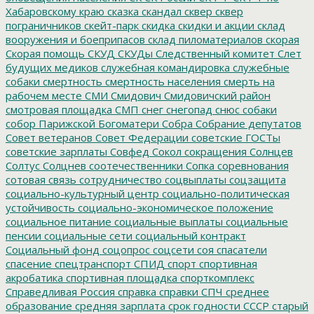
Хабаровскому краю
сказка
скандал
сквер
сквер
пограничников
скейт-парк
скидка
скидки и акции
склад
вооружения и боеприпасов
склад пиломатериалов
скорая
Скорая помощь
СКУД
СКУДы
Следственный комитет
Слет
будущих медиков
служебная командировка
служебные
собаки
смертность
смертность населения
смерть на
рабочем месте
СМИ
Смидович
Смидовичский район
смотровая площадка
СМП
снег
снегопад
снюс
собаки
собор Парижской Богоматери
Собра
Собрание депутатов
Совет ветеранов
Совет Федерации
советские ГОСТы
советские зарплаты
Совфед
Сокол
сокращения
Солнцев
Солтус
Солцнев
соотечественники
Сопка
соревнования
сотовая связь
сотрудничество
соцвыплаты
соцзащита
социально-культурный центр
социально-политическая
устойчивость
социально-экономическое положение
социальное питание
социальные выплаты
социальные
пенсии
социальные сети
социальный контракт
Социальный фонд
соцопрос
соцсети
соя
спасатели
спасение
спецтранспорт
СПИД
спорт
спортивная
акробатика
спортивная площадка
спорткомплекс
Справедливая Россия
справка
справки
СПЧ
среднее
образование
средняя зарплата
срок годности
СССР
старый