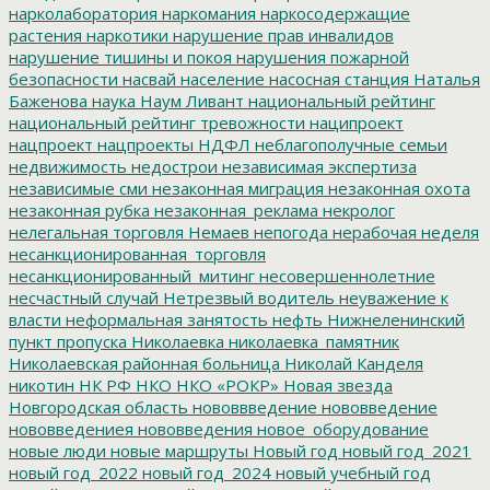
нарколаборатория
наркомания
наркосодержащие
растения
наркотики
нарушение прав инвалидов
нарушение тишины и покоя
нарушения пожарной
безопасности
насвай
население
насосная станция
Наталья
Баженова
наука
Наум Ливант
национальный рейтинг
национальный рейтинг тревожности
наципроект
нацпроект
нацпроекты
НДФЛ
неблагополучные семьи
недвижимость
недострои
независимая экспертиза
независимые сми
незаконная миграция
незаконная охота
незаконная рубка
незаконная_реклама
некролог
нелегальная торговля
Немаев
непогода
нерабочая неделя
несанкционированная_торговля
несанкционированный_митинг
несовершеннолетние
несчастный случай
Нетрезвый водитель
неуважение к
власти
неформальная занятость
нефть
Нижнеленинский
пункт пропуска
Николаевка
николаевка_памятник
Николаевская районная больница
Николай Канделя
никотин
НК РФ
НКО
НКО «РОКР»
Новая звезда
Новгородская область
нововвведение
нововведение
нововведениея
нововведения
новое_оборудование
новые люди
новые маршруты
Новый год
новый год_2021
новый год_2022
новый год_2024
новый учебный год