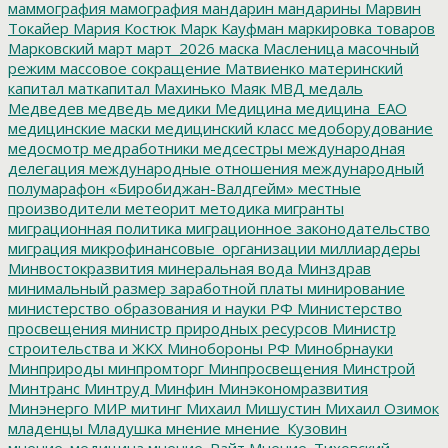
маммография
мамография
мандарин
мандарины
Марвин
Токайер
Мария Костюк
Марк Кауфман
маркировка товаров
Марковский
март
март_2026
маска
Масленица
масочный
режим
массовое сокращение
Матвиенко
материнский
капитал
маткапитал
Махинько
Маяк
МВД
медаль
Медведев
медведь
медики
Медицина
медицина_ЕАО
медицинские маски
медицинский класс
медоборудование
медосмотр
медработники
медсестры
международная
делегация
международные отношения
международный
полумарафон «Биробиджан-Валдгейм»
местные
производители
метеорит
методика
мигранты
миграционная политика
миграционное законодательство
миграция
микрофинансовые_организации
миллиардеры
Минвостокразвития
минеральная вода
Минздрав
минимальный размер заработной платы
минирование
министерство образования и науки РФ
Министерство
просвещения
министр природных ресурсов
Министр
строительства и ЖКХ
Минобороны РФ
Минобрнауки
Минприроды
минпромторг
Минпросвещения
Минстрой
Минтранс
Минтруд
Минфин
Минэкономразвития
Минэнерго
МИР
митинг
Михаил Мишустин
Михаил Озимок
младенцы
Младушка
мнение
мнение_Кузовин
мнение_медицина
мнение_Райт
Мнение_Тиховский