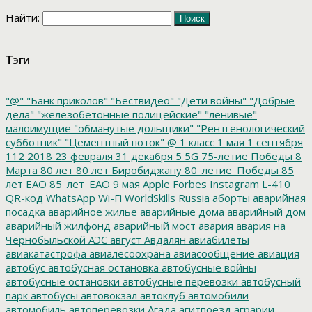
Найти:
Тэги
"@"
"Банк приколов"
"Бествидео"
"Дети войны"
"Добрые
дела"
"железобетонные полицейские"
"ленивые"
малоимущие
"обманутые дольщики"
"Рентгенологический
субботник"
"Цементный поток"
@
1 класс
1 мая
1 сентября
112
2018
23 февраля
31 декабря
5
5G
75-летие Победы
8
Марта
80 лет
80 лет Биробиджану
80_летие_Победы
85
лет ЕАО
85_лет_ЕАО
9 мая
Apple
Forbes
Instagram
L-410
QR-код
WhatsApp
Wi-Fi
WorldSkills Russia
аборты
аварийная
посадка
аварийное жилье
аварийные дома
аварийный дом
аварийный жилфонд
аварийный мост
авария
авария на
Чернобыльской АЭС
август
Авдалян
авиабилеты
авиакатастрофа
авиалесоохрана
авиасообщение
авиация
автобус
автобусная остановка
автобусные войны
автобусные остановки
автобусные перевозки
автобусный
парк
автобусы
автовокзал
автоклуб
автомобили
автомобиль
автоперевозки
Агада
агитпоезд
аграрии