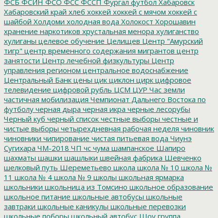
ФСБ
ФСИН
ФСО
ФСС
ФССП
Фургал
футбол
Хабаровск
Хабаровский край
хлеб
хоккей
хоккей с мячом
хоккей с
шайбой
Холдоми
холодная вода
Холокост
Хорошавин
хранение наркотиков
хрустальная менора
хулиганство
хулиганы
целевое обучение
Целищев
Центр "Амурский
тигр"
центр временного содержания мигрантов
центр
занятости
Центр лечебной физкультуры
Центр
управления регионом
центральное водоснабжение
Центральный Банк
цены
цик
циклон
цирк
цифровое
телевидение
цифровой рубль
ЦСМ
ЦУР
Час земли
частичная мобилизация
Чемпионат Дальнего Востока по
футболу
черная дыра
черная икра
черные лесорубы
Черный куб
черный список
честные выборы
честные и
чистые выборы
четырехдневная рабочая неделя
чиновник
чиновники
чипирование
чистая питьевая вода
Чиунэ
Сугихара
ЧМ-2018
ЧП
чс
чума
шампанское
Шапиро
шахматы
шашки
шашлыки
швейная фабрика
Шевченко
шелковый путь
Шереметьево
школа
школа № 10
школа №
11
школа № 4
школа № 9
школы
школьная ярмарка
школьники
школьница из Томсино
школьное образование
школьное питание
школьные автобусы
школьные
завтраки
школьные каникулы
школьные перевозки
школьные поборы
школьный автобус
Шоу группа