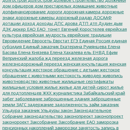
дом офицеров
дом престарелых
домашние животные
допфинансирование
дороги
дорожная камера
дорожные
знаки
дорожные камеры
дорожный радар
ДОСААФ
дотации
доход
доходы
ДПС
дрова
ДТП
дтп
Дудин
дым
ДЭК
дюкер
ЕАО
ЕАО_тонет
Евгений Коростелев
еврейская
культура
еврейская_мудрость
еврейские традиции
Евровидение
Евросеть
Еврстат
ЕГЭ
Единая Россия
единая
субсидия
Единый заказчик
Екатерина Румянцева
Елена
Басова
Елена Князева
Елена Хахалева
ель
ЕНВД
Ефим
Вепринский
жалоба
жд переезд
железная дорога
железнодорожный переезд
женская кнсультация
женская
консультация
жестокое обращение с детьми
жестокое
обращение с животными
жестокость
живодер
живопись
животноводство
животные
жилищные сертификаты
жилищные условия
жилье
жилье для детей-сирот
жильё
для подтопленцев
ЖКХ
журналистика
Забайкальский край
забег
заболевание
заброшенные здания
заброшенные
земли
ЗАГС
задержание
задолженность
займ
заказник
Ульдура
заказник Ульдуры
закон
Законодательное
Собрание
законодательство
законопреокт
законопроект
законороект
Заксобрание
Заксобрание ЕАО
заморозка
пенсионных накоплений
заморозки
занятость
запись в