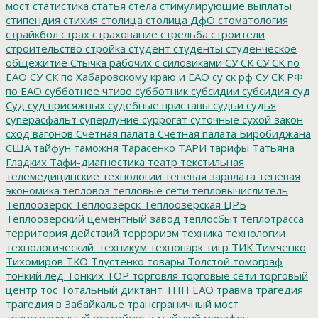
мост
статистика
статья
стела
стимулирующие выплаты
стипендия
стихия
столица
столица ДфО
стоматология
страйкбол
страх
страхование
стрельба
строители
строительство
стройка
студент
студенты
студенческое
общежитие
Стычка рабочих с силовиками
СУ СК
СУ СК по
ЕАО
СУ СК по Хабаровскому краю и ЕАО
су ск рф
СУ СК РФ
по ЕАО
субботнее чтиво
субботник
субсидии
субсидия
суд
Суд
суд присяжных
судебные приставы
судьи
судья
суперасфальт
суперлуние
суррогат
суточные
сухой закон
сход вагонов
Счетная палата
Счетная палата Биробиджана
США
тайфун
таможня
Тарасенко
ТАРИ
тарифы
Татьяна
Гладких
Тафи-диагностика
театр
текстильная
телемедицинские технологии
теневая зарплата
теневая
экономика
тепловоз
тепловые сети
тепловычислитель
Теплоозёрск
Теплоозерск
Теплоозёрская ЦРБ
Теплоозерский цементный завод
теплосбыт
теплотрасса
территория действий
терроризм
техника
технологии
технологический_техникум
технопарк
тигр
ТИК
Тимченко
Тихомиров
ТКО
Тлустенко
товары
Толстой
томограф
тонкий лед
Тонких
ТОР
торговля
торговые сети
торговый
центр
тос
Тотальный диктант
ТПП ЕАО
травма
трагедия
трагедия в Забайкалье
трансграничный мост
трансграничный российско-китайский марафон