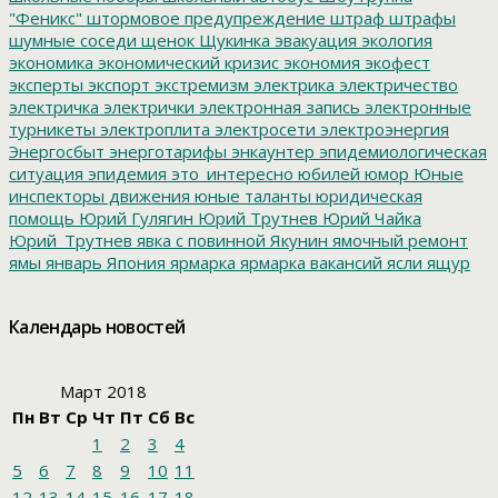
"Феникс"
штормовое предупреждение
штраф
штрафы
шумные соседи
щенок
Щукинка
эвакуация
экология
экономика
экономический кризис
экономия
экофест
эксперты
экспорт
экстремизм
электрика
электричество
электричка
электрички
электронная запись
электронные
турникеты
электроплита
электросети
электроэнергия
Энергосбыт
энерготарифы
энкаунтер
эпидемиологическая
ситуация
эпидемия
это_интересно
юбилей
юмор
Юные
инспекторы движения
юные таланты
юридическая
помощь
Юрий Гулягин
Юрий Трутнев
Юрий Чайка
Юрий_Трутнев
явка с повинной
Якунин
ямочный ремонт
ямы
январь
Япония
ярмарка
ярмарка вакансий
ясли
ящур
Календарь новостей
Март 2018
Пн
Вт
Ср
Чт
Пт
Сб
Вс
1
2
3
4
5
6
7
8
9
10
11
12
13
14
15
16
17
18