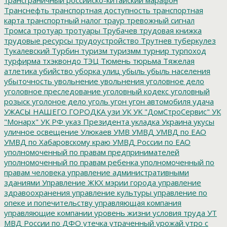
Транснефть
транспортная доступность
транспортная
карта
транспортный налог
траур
тревожный сигнал
Тромса
тротуар
тротуары
Трубачев
трудовая книжка
трудовые ресурсы
трудоустройство
Трутнев
туберкулез
Тукалевский
Турбин
туризм
туризмм
турнир
турпоход
турфирма
тхэквондо
ТЭЦ
Тюмень
тюрьма
Тяжелая
атлетика
убийство
уборка улиц
убыль
убыль населения
убыточность
увольнение
увольнения
уголовное дело
уголовное преследование
уголовный кодекс
уголовный
розыск
уголоное дело
уголь
угон
угон автомобиля
удача
УЖАСЫ НАШЕГО ГОРОДКА
узи
УК
УК "ДомСтроСервис"
УК
"Монарх"
УК РФ
указ Президента
укладка
Украина
укусы
уличное освещение
Улюкаев
УМВ
УМВД
УМВД по ЕАО
УМВД по Хабаровскому краю
УМВД России по ЕАО
уполномоченный по правам предпринимателей
уполномоченный по правам ребенка
уполномоченный по
правам человека
управление административными
зданиями
Управление ЖКХ мэрии города
управление
здравоохранения
управление культуры
управление по
опеке и попечительству
управляющая компания
управляющие компании
уровень жизни
условия труда
УТ
МВД России по ДФО
утечка
утраченный урожай
утро с