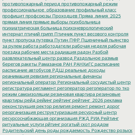
противопожарный период
противопожарный режим
профессиональное_образование
профильный класс
профицит
профсоюзы
Проходцев
Пряма_линия_2025
прямая линия
прямые выборы
психбольница
психиатрическая больница
психоневрологический
интернат
птичий грипп
Птичник
пункт весового контроля
пункт пропуска
путевка
Путин
ПФР
Пшеничный
пьянство
за рулем
работа
работодатели
рабочая неделя
рабочая
поездка
рабочие места
радиация
радон
Разбой
развлекательный центр
развод
Раздольное
размыв
берегов
ракеты
Рамазанов
РАН
РАНХиГС
расписание
расписание автобусов
РДШ
реальные доходы
реанимация
ревизия
региональные финансы
региональный оператор
Региональный сосудистый центр
регистратура
регламент
регоператор
регоператор по тко
режим самоизоляции
резиновая квартира
резиновые
квартиры
рейд
рейинг
рейтинг
рейтинг_2026
реклама
реконструкция
ректор
религия
ремонт
ремонт дорог
реорганизация
реструктуризация
ресурсный центр
ресурсоснабжающая организация
РЖД
РИА Рейтинг
ритуальные услуги
рйтинг
рогатый скот
роддом
Родительский день
роды
рождаемость
Рождество
розыск