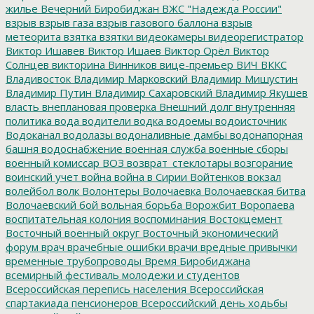
жилье
Вечерний Биробиджан
ВЖС "Надежда России"
взрыв
взрыв газа
взрыв газового баллона
взрыв
метеорита
взятка
взятки
видеокамеры
видеорегистратор
Виктор Ишавев
Виктор Ишаев
Виктор Орёл
Виктор
Солнцев
викторина
Винников
вице-премьер
ВИЧ
ВККС
Владивосток
Владимир Марковский
Владимир Мишустин
Владимир Путин
Владимир Сахаровский
Владимир Якушев
власть
внеплановая проверка
Внешний долг
внутренняя
политика
вода
водители
водка
водоемы
водоисточник
Водоканал
водолазы
водоналивные дамбы
водонапорная
башня
водоснабжение
военная служба
военные сборы
военный комиссар
ВОЗ
возврат_стеклотары
возгорание
воинский учет
война
война в Сирии
Войтенков
вокзал
волейбол
волк
Волонтеры
Волочаевка
Волочаевская битва
Волочаевский бой
вольная борьба
Ворожбит
Воропаева
воспитательная колония
воспоминания
Востокцемент
Восточный военный округ
Восточный экономический
форум
врач
врачебные ошибки
врачи
вредные привычки
временные трубопроводы
Время Биробиджана
всемирный фестиваль молодежи и студентов
Всероссийская перепись населения
Всероссийская
спартакиада пенсионеров
Всероссийский день ходьбы