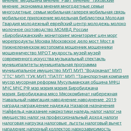
мнение_экономика
мнения
многодетные семьи
многодетные_семьи
мобильная галерея
мобильная связь
мобильное приложение
модельная библиотека
Молодая
Гвардия
молодежный еврейский центр
молодежь
молоко
молочное скотоводство
МОМВД России
«Биробиджанский»
мониторинг
мониторинг цен
морг
морепродукты
Москва
Московское дело
мост
Мост в
Нижнеленинском
мотопомпа
мошенник
мошенники
мошенничество
МРОТ
мудрость
музей
музей
современного искусства
музыкальный спектакль
муниципалитеты
муниципальная программа
муниципальное имущество
МУП
МУП "Водоканал"
МУП
"ГТС"
МУП "ГУК
МУП "ПАТП"
МУП "Транспортная компания
мусор
мусорная реформа
Мусульманская община
МФЦ
МЧС
МЧС РФ
мэр
мэрия
мэрия Биробиджана
мэрия_Биробиджана
мясо
Мясокомбинат
набережная
Навальный
навигация
наводнение
наводнение_2019
награда
награждение
надежда
Назаров
назначения
Найфельд
наказание
накркотики
наледь
налог
налог на
имущество
налог на профессиональный доход
налоги
налоговая нагрузка
налоговые_льготы
налоговый вычет
нападение
напорный коллектор
наркозависимость