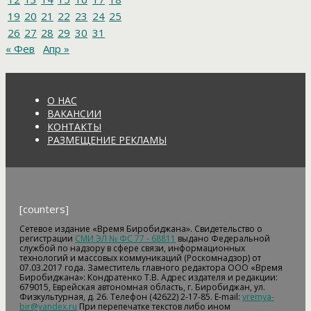
19
20
21
22
23
24
25
26
27
28
29
30
31
« Фев
Апр »
О НАС
ВАКАНСИИ
КОНТАКТЫ
РАЗМЕЩЕНИЕ РЕКЛАМЫ
[counters]
Сетевое издание «Время Биробиджана». Свидетельство о
регистрации
СМИ ЭЛ № ФС 77 - 68811
выдано Федеральной
службой по надзору в сфере связи, информационных
технологий и массовых коммуникаций (Роскомнадзор) от
07.03.2017 года. Заместитель главного редактора ООО «Время
Биробиджана»: Кондратенко Т.В. Адрес издателя и редакции:
679015, Еврейская автономная область, г. Биробиджан, ул.
Физкультурная, д. 26. Телефон (42622) 2-17-85. E-mail:
vremya-
bir@yandex.ru
При перепечатке текстов либо ином