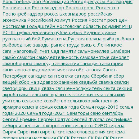
Ропотребнадзор
Росавиация
Росводресурсы
Росгвардия
Роскачество
Роскомнадзор
Росконтроль
Рослесхоз
Роспотребнадзор
россельхознадзор
российская
экономика
Российский Азимут
Россия
Росстат
рост цен
Ростислав Гольдштейн
Ростовская область
роуминг
РПЦ
РСПП
рубка деревьев
рубли
рубль
Рудное
ружье
рукопашный бой
Румянцева
Русская поляна
рыба
рыбалка
рыбоводные заводы
рынок труда
рысь
с. Ленинское
сага_налоговый_гнет
Сад памяти
сальмонеллез
Самбери
самбо
самогон
самодеятельность
самозанятые
самолет
самооборона
самосуд
санавиация
санация
санитария
санитарно-эпидемиологическая обстанвока
Санкт-
Петербург
санкции
сантехника
сатира
Сбербанк
сбор
вещей
сбор на здравоохранение
свадьба
свалка
свалки
светофоры
свищ
связь
священнослужитель
секта
секция
акробатики
сельские врачи
сельские жители
сельский
учитель
сельское хозяйство
сельскохозяйственная
ярмарка
семена
семья
семья года
Семья года-2019
семья
года-2020
Семья года-2021
Сенаторы
сено
сентябрь
Сергей Ерёмин
Сергей Солтус
Сергей Фургал
сертификат
сибиреязвенные захоронения
сигареты
СИЗО
сирена
Сирия
Сироткин
сироты
система оповещения
система
оповещения населения
СК
СК России
СК РФ
СК РФ по