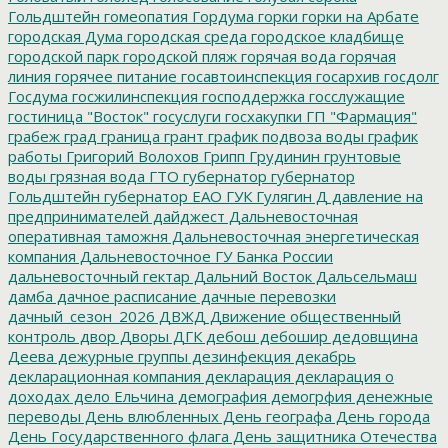
Гольдштейн
гомеопатия
Гордума
горки
горки на Арбате
городская Дума
городская среда
городское кладбище
городской парк
городской пляж
горячая вода
горячая
линия
горячее питание
госавтоинспекция
госархив
госдолг
Госдума
госжилинспекция
господдержка
госслужащие
гостиница "Восток"
госуслуги
госхакупки
ГП "Фармация"
грабеж
град
граница
грант
график подвоза воды
график
работы
Григорий Волохов
Грипп
Грудинин
грунтовые
воды
грязная вода
ГТО
губернатор
губернатор
Гольдштейн
губернатор ЕАО
ГУК
Гулягин
Д
давление на
предпринимателей
дайджест
Дальневосточная
оперативная таможня
Дальневосточная энергетическая
компания
Дальневосточное ГУ Банка России
дальневосточный гектар
Дальний Восток
Дальсельмаш
дамба
дачное расписание
дачные перевозки
дачный_сезон_2026
ДВЖД
Движение общественный
контроль
двор
Дворы
ДГК
дебош
дебошир
дедовщина
Деева
дежурные группы
дезинфекция
декабрь
декларационная компания
декларация
декларация о
доходах
дело Ельчина
демография
демогрфия
денежные
переводы
День влюбленных
День географа
День города
День Государственного флага
День защитника Отечества