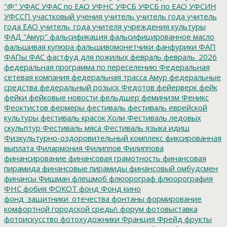
"@"
УФАС
УФАС по ЕАО
УФНС
УФСБ
УФСБ по ЕАО
УФСИН
УФССП
участковый
учения
учитель
учитель года
учитель
года ЕАО
учитель_года
учителя
учреждения культуры
ФАД "Амур"
фальсификация
фальсифицированное масло
фальшивая купюра
фальшивомонетчики
фанфурики
ФАП
ФАПы
ФАС
фастфуд для пожилых
февраль
февраль_2026
федеральная программа по переселению
Федеральная
сетевая компания
федеральная трасса Амур
федеральные
средства
федеральный розыск
Федотов
фейерверк
фейк
фейки
фейковые новости
фельдшер
феминизм
Феникс
Феоктистов
фермеры
фестиваль
фестиваль еврейской
культуры
фестиваль красок Холи
Фестиваль ледовых
скульптур
Фестиваль мяса
Фестиваль языка идиш
Физкультурно-оздоровительный комплекс
фиксированная
выплата
Филармония
Филиппов
Филиппова
финансирование
финансовая грамотность
финансовая
пирамида
финансовые пирамиды
финансовый омбудсмен
финансы
Фишман
флешмоб
флюорограф
флюорография
ФНС
фобия
ФОКОТ
фонд
Фонд кино
фонд_защитники_отечества
фонтаны
формирование
комфортной городской среды\
форум
фотовыставка
фотоискусство
фотохудожники
Франция
Фрейд
фрукты