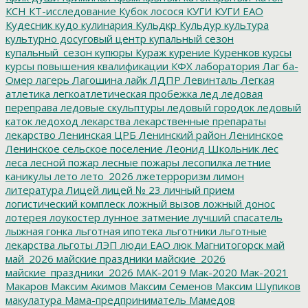
КСН
КТ-исследование
Кубок лосося
КУГИ
КУГИ ЕАО
Кудесник
кудо
кулинария
Кульдкр
Кульдур
культура
культурно досуговый центр
купальный сезон
купальный_сезон
купюры
Кураж
курение
Куренков
курсы
курсы повышения квалификации
КФХ
лаборатория
Лаг ба-
Омер
лагерь
Лагошина
лайк
ЛДПР
Левинталь
Легкая
атлетика
легкоатлетическая пробежка
лед
ледовая
переправа
ледовые скульптуры
ледовый городок
ледовый
каток
ледоход
лекарства
лекарственные препараты
лекарство
Ленинская ЦРБ
Ленинский район
Ленинское
Ленинское сельское поселение
Леонид Школьник
лес
леса
лесной пожар
лесные пожары
лесопилка
летние
каникулы
лето
лето_2026
лжетерроризм
лимон
литература
Лицей
лицей № 23
личный прием
логистический комплеск
ложный вызов
ложный донос
лотерея
лоукостер
лунное затмение
лучший спасатель
лыжная гонка
льготная ипотека
льготники
льготные
лекарства
льготы
ЛЭП
люди ЕАО
люк
Магнитогорск
май
май_2026
майские праздники
майские_2026
майские_праздники_2026
МАК-2019
Мак-2020
Мак-2021
Макаров
Максим Акимов
Максим Семенов
Максим Шупиков
макулатура
Мама-предприниматель
Мамедов