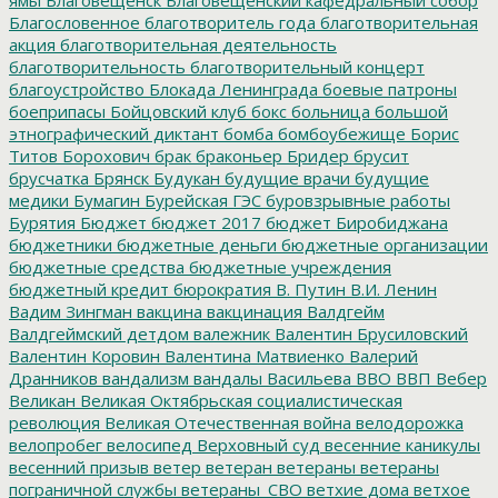
Благословенное
благотворитель года
благотворительная
акция
благотворительная деятельность
благотворительность
благотворительный концерт
благоустройство
Блокада Ленинграда
боевые патроны
боеприпасы
Бойцовский клуб
бокс
больница
большой
этнографический диктант
бомба
бомбоубежище
Борис
Титов
Борохович
брак
браконьер
Бридер
брусит
брусчатка
Брянск
Будукан
будущие врачи
будущие
медики
Бумагин
Бурейская ГЭС
буровзрывные работы
Бурятия
Бюджет
бюджет 2017
бюджет Биробиджана
бюджетники
бюджетные деньги
бюджетные организации
бюджетные средства
бюджетные учреждения
бюджетный кредит
бюрократия
В. Путин
В.И. Ленин
Вадим Зингман
вакцина
вакцинация
Валдгейм
Валдгеймский детдом
валежник
Валентин Брусиловский
Валентин Коровин
Валентина Матвиенко
Валерий
Дранников
вандализм
вандалы
Васильева
ВВО
ВВП
Вебер
Великан
Великая Октябрьская социалистическая
революция
Великая Отечественная война
велодорожка
велопробег
велосипед
Верховный суд
весенние каникулы
весенний призыв
ветер
ветеран
ветераны
ветераны
пограничной службы
ветераны_СВО
ветхие дома
ветхое