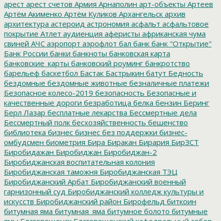
арест
арест счетов
Армия
Арнаполин
арт-объекты
Артеев
Артём Акименко
Артём Куликов
Архангельск
архив
архитектура
астероид
астрономия
асфальт
асфальтовое
покрытие
Атлет
аудиенция
аферисты
африканская чума
свиней
АЧС
аэропорт
аэрофлот
бал
банк
банк "Открытие"
Банк России
банки
банкноты
банковская карта
банковские_карты
банковский роуминг
банкротство
барельеф
баскетбол
Бастак
Бастрыкин
батут
Бедность
бездомные
бездомные животные
безналичные платежи
Безопасное колесо-2019
безопасность
Безопасные и
качественные дороги
безработица
белка
бензин
Беринг
Берл Лазар
бесплатные лекарства
Бессмертные дела
Бессмертный полк
бесхозяйственность
бешенство
библиотека
бизнес
бизнес без поддержки
бизнес-
омбудсмен
биометрия
Бира
Биракан
Бирария
БирЗСТ
Биробидажан
Биробиджан
Биробиджан-2
Биробиджанская воспитательная колония
Биробиджанская таможня
Биробиджанская ТЭЦ
Биробиджанский Арбат
Биробиджанский военный
гарнизонный суд
Биробиджанский колледж культуры и
искусств
Биробиджанский район
Бирофельд
биткоин
битумная яма
битумная_яма
битумное болото
битумные
ямы
Благовещенск
Благовещенский кафедральный собор