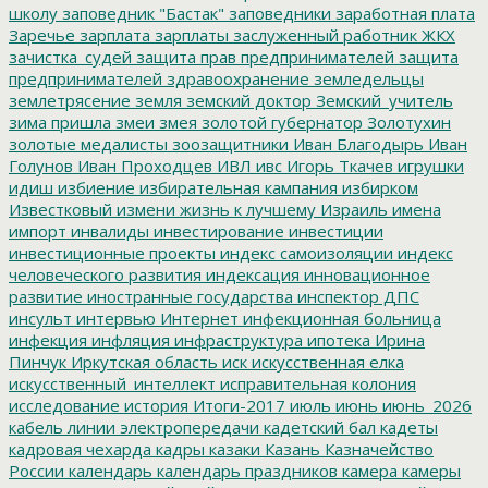
школу
заповедник "Бастак"
заповедники
заработная плата
Заречье
зарплата
зарплаты
заслуженный работник ЖКХ
зачистка_судей
защита прав предпринимателей
защита
предпринимателей
здравоохранение
земледельцы
землетрясение
земля
земский доктор
Земский_учитель
зима пришла
змеи
змея
золотой губернатор
Золотухин
золотые медалисты
зоозащитники
Иван Благодырь
Иван
Голунов
Иван Проходцев
ИВЛ
ивс
Игорь Ткачев
игрушки
идиш
избиение
избирательная кампания
избирком
Известковый
измени жизнь к лучшему
Израиль
имена
импорт
инвалиды
инвестирование
инвестиции
инвестиционные проекты
индекс самоизоляции
индекс
человеческого развития
индексация
инновационное
развитие
иностранные государства
инспектор ДПС
инсульт
интервью
Интернет
инфекционная больница
инфекция
инфляция
инфраструктура
ипотека
Ирина
Пинчук
Иркутская область
иск
искусственная елка
искусственный_интеллект
исправительная колония
исследование
история
Итоги-2017
июль
июнь
июнь_2026
кабель линии электропередачи
кадетский бал
кадеты
кадровая чехарда
кадры
казаки
Казань
Казначейство
России
календарь
календарь праздников
камера
камеры