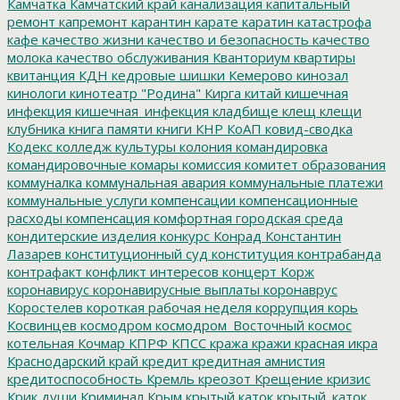
Камчатка
Камчатский край
канализация
капитальный
ремонт
капремонт
карантин
карате
каратин
катастрофа
кафе
качество жизни
качество и безопасность
качество
молока
качество обслуживания
Кванториум
квартиры
квитанция
КДН
кедровые шишки
Кемерово
кинозал
кинологи
кинотеатр "Родина"
Кирга
китай
кишечная
инфекция
кишечная_инфекция
кладбище
клещ
клещи
клубника
книга памяти
книги
КНР
КоАП
ковид-сводка
Кодекс
колледж культуры
колония
командировка
командировочные
комары
комиссия
комитет образования
коммуналка
коммунальная авария
коммунальные платежи
коммунальные услуги
компенсации
компенсационные
расходы
компенсация
комфортная городская среда
кондитерские изделия
конкурс
Конрад
Константин
Лазарев
конституционный суд
конституция
контрабанда
контрафакт
конфликт интересов
концерт
Корж
коронавирус
коронавирусные выплаты
коронаврус
Коростелев
короткая рабочая неделя
коррупция
корь
Косвинцев
космодром
космодром_Восточный
космос
котельная
Кочмар
КПРФ
КПСС
кража
кражи
красная икра
Краснодарский край
кредит
кредитная амнистия
кредитоспособность
Кремль
креозот
Крещение
кризис
Крик души
Криминал
Крым
крытый каток
крытый_каток