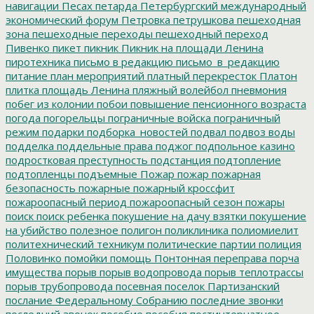
навигации
Песах
петарда
Петербургский международный
экономический форум
Петровка
петрушкова
пешеходная
зона
пешеходные переходы
пешеходный переход
Пивенко
пикет
пикник
Пикник на площади Ленина
пиротехника
письмо в редакцию
письмо_в_редакцию
питание
план мероприятий
платный перекресток
Платон
плитка
площадь Ленина
пляжный волейбол
пневмония
побег из колонии
побои
повышение пенсионного возраста
погода
погорельцы
пограничные войска
пограничный
режим
подарки
подборка_новостей
подвал
подвоз воды
подделка
поддельные права
поджог
подпольное казино
подростковая преступность
подстанция
подтопление
подтопленцы
подъемные
Пожар
пожар
пожарная
безопасность
пожарные
пожарный кроссфит
пожароопасный период
пожароопасный сезон
пожары
поиск
поиск ребенка
покушение на дачу взятки
покушение
на убийство
полезное
полигон
поликлиника
полиомиелит
политехнический техникум
политические партии
полиция
Половинко
помойки
помощь
Понтонная переправа
порча
имущества
порыв
порыв водопровода
порыв теплотрассы
порыв трубопровода
посевная
поселок Партизанский
послание Федеральному Собранию
последние звонки
последний звонок
пособие
пособия
постинтернатное