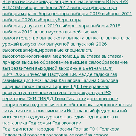
Всероссийский конкурс
встреча_с_населением
ВТБъ
ВУЗ
ВЦИОМ
выборы
выборы 2017
выборы губернатора
выборы мэра
выборы ректора
выборы_2019
выборы_2021
выборы_2026
выборы_губернатора
выборы_депутатов_2019
выборы_мэра
выборы-2018
выборы-2019
вывоз мусора
выгребные ямы
вымогательство
выпас скота
выплата
выплаты
выплаты за
урожай
выпускники
выпускной
выпускной_2026
высококвалифицированные специалисты
высокотехнологичная_медпомощь
выставка
выставка-
ярмарка
высшее образование
высшее самообразование
вытрезвители
выходной
выходные
Вьетнам
ВЭФ
ВЭФ_2026
Вячеслав Пастухов
Г.И. Радде
гадюка
газ
газификация ЕАО
Галина Кашапова
Галина Соколова
Галушка
гараж
гаражи
Гаршин
ГДК
Генеральная
прокуратура
генпрокуратура
Генпрокуратура РФ
гериатрия
ГЖИ
ГИБДД
Гиви
Гигант
гидрозащитные
сооружения
гидрологическая обстановка
гидрологическая
ситуация
гимназия
гимназия № 1
главный федеральный
инспектор
год культурного наследия
год педагога и
наставника
Год семьи
Год экологии
Год_единства_народов_России
Гознак
ГОК
Голикова
Головатый
гололед
голосование
голубая сорока