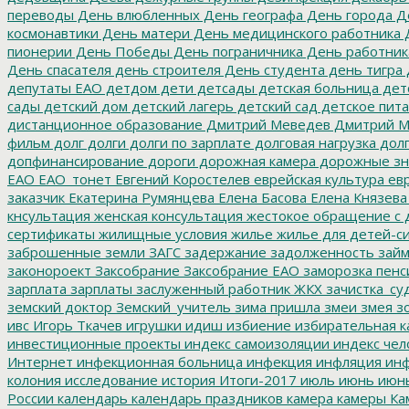
переводы
День влюбленных
День географа
День города
Де
космонавтики
День матери
День медицинского работника
Д
пионерии
День Победы
День пограничника
День работник
День спасателя
день строителя
День студента
день тигра
депутаты ЕАО
детдом
дети
детсады
детская больница
дет
сады
детский дом
детский лагерь
детский сад
детское пит
дистанционное образование
Дмитрий Меведев
Дмитрий М
фильм
долг
долги
долги по зарплате
долговая нагрузка
долг
допфинансирование
дороги
дорожная камера
дорожные зн
ЕАО
ЕАО_тонет
Евгений Коростелев
еврейская культура
евр
заказчик
Екатерина Румянцева
Елена Басова
Елена Князева
кнсультация
женская консультация
жестокое обращение с 
сертификаты
жилищные условия
жилье
жилье для детей-с
заброшенные земли
ЗАГС
задержание
задолженность
зай
законороект
Заксобрание
Заксобрание ЕАО
заморозка пенс
зарплата
зарплаты
заслуженный работник ЖКХ
зачистка_су
земский доктор
Земский_учитель
зима пришла
змеи
змея
зо
ивс
Игорь Ткачев
игрушки
идиш
избиение
избирательная к
инвестиционные проекты
индекс самоизоляции
индекс чел
Интернет
инфекционная больница
инфекция
инфляция
инф
колония
исследование
история
Итоги-2017
июль
июнь
июн
России
календарь
календарь праздников
камера
камеры
Ка