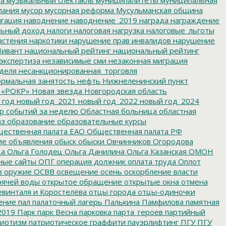
пания
мусор
мусорная реформа
Мусульманская община
гация
наводнение
наводнение_2019
награда
награждение
льный доход
налоги
налоговая нагрузка
налоговые_льготы
астения
наркотики
нарушение прав инвалидов
нарушение
ивант
национальный рейтинг
национальный рейтинг
экспертиза
независимые сми
незаконная миграция
деля
несанкционированная_торговля
рмальная занятость
нефть
Нижнеленинский пункт
 «РОКР»
Новая звезда
Новгородская область
 год
новый год_2021
новый год_2022
новый год_2024
р событий за неделю
Областная больница
областная
аз
образование
образовательные курсы
ественная палата ЕАО
Общественная палата РФ
ие
объявления
обыск
обыски
Овчинников
Огородова
да
Ольга Голодец
Ольга Данилина
Ольга Казанская
ОМОН
ные сайты
ОПГ
операция должник
оплата труда
Оплот
в
оружие
ОСВВ
освещение
осень
оскорбление власти
рячей воды
открытое обращение
открытые окна
отмена
евинталя и Коростелёва
отцы города
отцы-одиночки
ение
пал
палаточный лагерь
Палькина
Памфилова
памятная
2019
Парк
парк Весна
парковка
парта_героев
партийный
иотизм
патриотическое граффити
пауэрлифтинг
ПГУ
ПГУ