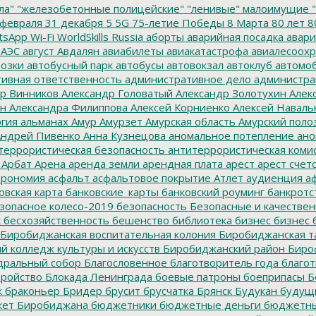
ла"
"железобетонные полицейские"
"ленивые" малоимущие
"
февраля
31 декабря
5
5G
75-летие Победы
8 Марта
80 лет
8
tsApp
Wi-Fi
WorldSkills Russia
аборты
аварийная посадка
авари
 АЭС
август
Авдалян
авиабилеты
авиакатастрофа
авиалесоохр
озки
автобусный парк
автобусы
автовокзал
автоклуб
автомо
ивная ответственность
административное дело
администра
р Винников
Александр Головатый
Александр Золотухин
Алек
ин
Александра Филиппова
Алексей Корниенко
Алексей Наваль
гия
альманах
Амур
Амурзет
Амурская область
Амурский поло
ндрей Пивенко
Анна Кузнецова
аномальное потепление
ано
террористическая безопасность
антитеррористическая коми
Арбат
Арена
аренда земли
арендная плата
арест
арест счет
трономия
асфальт
асфальтовое покрытие
Атлет
аудиенция
аф
овская карта
банковские_карты
банковский роуминг
банкротс
зопасное колесо-2019
безопасность
Безопасные и качестве
к
бесхозяйственность
бешенство
библиотека
бизнес
бизнес 
Биробиджанская воспитательная колония
Биробиджанская т
 колледж культуры и искусств
Биробиджанский район
Биро
дральный собор
Благословенное
благотворитель года
благот
тройство
Блокада Ленинграда
боевые патроны
боеприпасы
Б
к
браконьер
Бридер
брусит
брусчатка
Брянск
Будукан
будущи
ет Биробиджана
бюджетники
бюджетные деньги
бюджетны