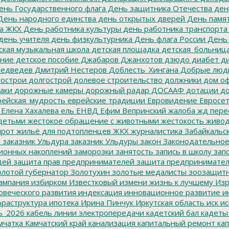
нь Государственного флага
День защитника Отечества
ден
ень народного единства
день открытых дверей
День памят
а ЖКХ
День работника культуры
день работника транспорта
день учителя
день физкультурника
День флага России
День
ская музыкальная школа
детская площадка
детская_больниц
ание
детское пособие
Джабаров
Джанхотов
дзюдо
диабет
ди
едведев
Дмитрий Нестеров
Доблесть_Хингана
Добрые люд
острои
долгострой
долевое строительство
должники
дом о
аки
дорожные камеры
дорожный радар
ДОСААФ
дотации
до
ейская_мудрость
еврейские традиции
Евровидение
Евросе
Елена Хахалева
ель
ЕНВД
Ефим Вепринский
жалоба
жд пере
детьми
жестокое обращение с животными
жестокость
живо
ирот
жильё для подтопленцев
ЖКХ
журналистика
Забайкальск
м
заказник Ульдура
заказник Ульдуры
закон
Законодательное
ионных накоплений
заморозки
занятость
запись в школу
запо
дей
защита прав предпринимателей
защита предпринимате
лотой губернатор
Золотухин
золотые медалисты
зоозащит
ампания
избирком
Известковый
измени жизнь к лучшему
Изр
овеческого развития
индексация
инновационное развитие
ин
раструктура
ипотека
Ирина Пинчук
Иркутская область
иск
ис
ь_2026
кабель линии электропередачи
кадетский бал
кадеты
мчатка
Камчатский край
канализация
капитальный ремонт
кап