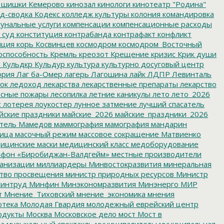
 шишки
Кемерово
кинозал
кинологи
кинотеатр "Родина"
д-сводка
Кодекс
колледж культуры
колония
командировка
унальные услуги
компенсации
компенсационные расходы
 суд
конституция
контрабанда
контрафакт
конфликт
пция
корь
Косвинцев
космодром
космодром_Восточный
оспособность
Кремль
креозот
Крещение
кризис
Крик души
я
Кульдкр
Кульдур
культура
культурно досуговый центр
ория
Лаг ба-Омер
лагерь
Лагошина
лайк
ЛДПР
Левинталь
ок
ледоход
лекарства
лекарственные препараты
лекарство
сные пожары
лесопилка
летние каникулы
лето
лето_2026
с
лотерея
лоукостер
лунное затмение
лучший спасатель
йские праздники
майские_2026
майские_праздники_2026
тель
Мамедов
маммография
мамография
мандарин
ица
масочный режим
массовое сокращение
Матвиенко
ицинские маски
медицинский класс
медоборудование
фон «Биробиджан-Валдгейм»
местные производители
анизации
миллиардеры
Минвостокразвития
минеральная
тво просвещения
министр природных ресурсов
Министр
интруд
Минфин
Минэкономразвития
Минэнерго
МИР
т
Мнение_Тиховский
мнение_экономика
мнения
отека
Молодая Гвардия
молодежный еврейский центр
одукты
Москва
Московское дело
мост
Мост в
ва
музыкальный спектакль
муниципалитеты
муниципальная