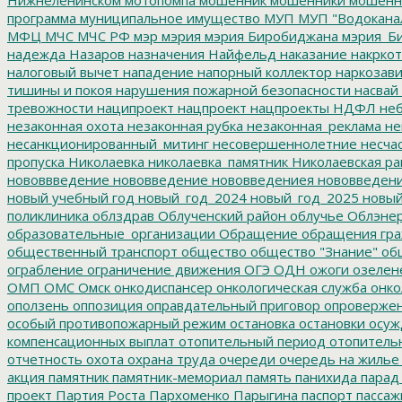
программа
муниципальное имущество
МУП
МУП "Водокана
МФЦ
МЧС
МЧС РФ
мэр
мэрия
мэрия Биробиджана
мэрия_Б
надежда
Назаров
назначения
Найфельд
наказание
накркот
налоговый вычет
нападение
напорный коллектор
наркозави
тишины и покоя
нарушения пожарной безопасности
насвай
тревожности
наципроект
нацпроект
нацпроекты
НДФЛ
неб
незаконная охота
незаконная рубка
незаконная_реклама
не
несанкционированный_митинг
несовершеннолетние
несчас
пропуска
Николаевка
николаевка_памятник
Николаевская ра
нововвведение
нововведение
нововведениея
нововведен
новый учебный год
новый_год_2024
новый_год_2025
новый
поликлиника
облздрав
Облученский район
облучье
Облэнер
образовательные_организации
Обращение
обращения гр
общественный транспорт
общество
общество "Знание"
общ
ограбление
ограничение движения
ОГЭ
ОДН
ожоги
озелен
ОМП
ОМС
Омск
онкодиспансер
онкологическая служба
онко
оползень
оппозиция
оправдательный приговор
опроверже
особый противопожарный режим
остановка
остановки
осуж
компенсационных выплат
отопительный период
отопитель
отчетность
охота
охрана труда
очереди
очередь на жилье
акция
памятник
памятник-мемориал
память
панихида
парад
проект
Партия Роста
Пархоменко
Парыгина
паспорт
пассаж