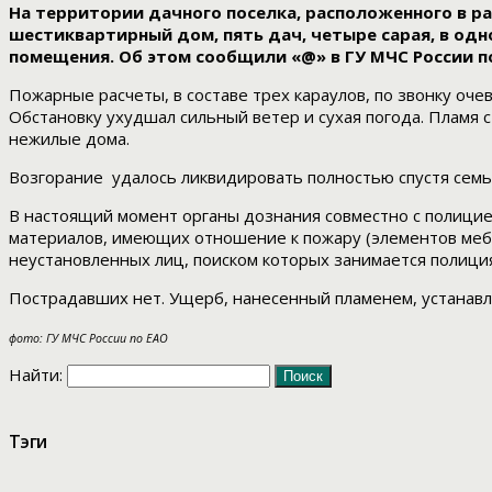
На территории дачного поселка, расположенного в р
шестиквартирный дом, пять дач, четыре сарая, в одн
помещения. Об этом сообщили «@» в ГУ МЧС России п
Пожарные расчеты, в составе трех караулов, по звонку оч
Обстановку ухудшал сильный ветер и сухая погода. Пламя
нежилые дома.
Возгорание удалось ликвидировать полностью спустя семь 
В настоящий момент органы дознания совместно с полицие
материалов, имеющих отношение к пожару (элементов мебе
неустановленных лиц, поиском которых занимается полиция
Пострадавших нет. Ущерб, нанесенный пламенем, устанавл
фото: ГУ МЧС России по ЕАО
Найти:
Тэги