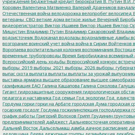
учреждения
бюджетный кредит
бюрократия
В. Путин
В.И. 
Коровин
Валентина Матвиенко
Валерий Дранников
вандал
Отечественная война
велодорожка
велопробег
велосипед
В
ветераны_СВО
ветхие дома
ветхое жилье
Вечерний Бироб
видеорегистратор
Виктор Ишавев
Виктор Ишаев
Виктор О
Мишустин
Владимир Путин
Владимир Сахаровский
Владими
водоисточник
Водоканал
водолазы
водоналивные дамбы
во
возгорание
воинский учет
война
война в Сирии
Войтенков
в
Воропаева
воспитательная колония
воспоминания
Востокц
временные трубопроводы
Время Биробиджана
всемирный 
Всероссийский день ходьбы
Всероссийский конкурс
встреч
выборы_2019
выборы_2021
выборы_2026
выборы_губерна
выпас скота
выплата
выплаты
выплаты за урожай
выпускник
выставка-ярмарка
высшее образование
высшее самообразо
газификация ЕАО
Галина Кашапова
Галина Соколова
Галушк
Гигант
гидрозащитные сооружения
гидрологическая обста
педагога и наставника
Год семьи
Год экологии
Год_единств
Гордума
горки
горки на Арбате
городская Дума
городская с
госархив
госдолг
Госдума
госжилинспекция
господдержка
г
график работы
Григорий Волохов
Грипп
Грудинин
грунтовы
предпринимателей
дайджест
Дальневосточная оперативна
Дальний Восток
Дальсельмаш
дамба
дачное расписание
да
дедовщина
Деева
дежурные группы
дезинфекция
декабрь