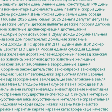
ь защиты детей
День Знаний
День Конституции РФ
День
и воина-интернационалиста
День памяти и скорби
День
День рождения
День России
День семьи
День соседа
_Победы_2026
День_семьи_2026
деньги
депутат
депутаты
а
детские батуты
детские выплаты
детские пособия
детские
кие животные
диспансеризация
дистанционка
и
Добрые руки
довыборы_в_Думу
дождь
документальный
фицеров
дом престарелых
домашние животные
ход
доходы
ДПС
дрова
дтп
ДТП
Дудин
дым
ДЭК
дюкер
ть
Еврстат
ЕГЭ
Единая Россия
единая субсидия
Единый
езд
железная дорога
железнодорожный переезд
женская
дер
живопись
животноводство
животные
жилищные
ий край
забег
заболевание
заброшенные здания
 Собрание
законодательство
законопреокт
законопроект
ведник "Бастак"
заповедники
заработная плата
Заречье
лей
здравоохранение
земледельцы
землетрясение
земля
ники
Иван Благодырь
Иван Голунов
Иван Проходцев
ИВЛ
аиль
имена
импорт
инвалиды
инвестирование
инвестиции
остранные государства
инспектор ДПС
инсульт
интервью
кусственная елка
искусственный_интеллект
исправительная
кадровая чехарда
кадры
казаки
Казань
Казначейство
ремонт
карантин
карате
каратин
катастрофа
кафе
качество