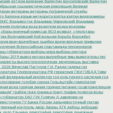
мский детдом
валежник
Валентин Брусиловский
Валентин
ябрьская социалистическая революция
Великая
теран
ветераны
ветераны пограничной службы
го баллона
взрыв метеорита
взятка
взятки
видеокамеры
ВККС
Владивосток
Владимир Марковский
Владимир
енняя политика
вода
водители
водка
водоемы
 сборы
военный комиссар
ВОЗ
возврат_стеклотары
итва
Волочаевский бой
вольная борьба
Ворожбит
орум
врач
врачебные ошибки
врачи
вредные привычки
аселения
Всероссийская спартакиада пенсионеров
ры губернатора
выборы мэра
выборы ректора
боры-2019
вывоз мусора
выгребные ямы
вымогательство
циалисты
высокотехнологичная_медпомощь
выставка
_2026
Вячеслав Пастухов
Г.И. Радде
гадюка
газ
куратура
Генпрокуратура РФ
гериатрия
ГЖИ
ГИБДД
Гиви
ный федеральный инспектор
год культурного наследия
год
олосование
голубая сорока
Гольдштейн
гомеопатия
ячая вода
горячая линия
горячее питание
госавтоинспекция
мация"
грабеж
град
граница
грант
график подвоза воды
н
губернатор ЕАО
ГУК
Гулягин
Д
давление на
восточное ГУ Банка России
дальневосточный гектар
твенный контроль
двор
Дворы
ДГК
дебош
дебошир
х
дело Ельчина
демография
демогрфия
денежные