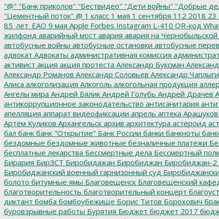
"@"
"Банк приколов"
"Бествидео"
"Дети войны"
"Добрые де
"Цементный поток"
@
1 класс
1 мая
1 сентября
112
2018
23 
85_лет_ЕАО
9 мая
Apple
Forbes
Instagram
L-410
QR-код
Wha
жилфонд
аварийный мост
авария
авария на Чернобыльской
автобусные войны
автобусные остановки
автобусные перев
адвокат
Адвокаты
административная комиссия
администрат
активист
акция
акция протеста
Александр Буксман
Александ
Александр Романов
Александр Соловьев
Александр Чаплыг
Алиса
алкоголизация
Алкоголь
алкогольная продукция
аллер
Ангелы мира
Андрей Бялик
Андрей Голубь
Андрей Драчев
А
антикоррупционное законодательство
антисанитария
анти
апелляция
аппарат видеофиксации
апрель
аптека
Арашуков
Артём Куликов
Архангельск
архив
архитектура
астероид
ас
бал
банк
банк "Открытие"
Банк России
банки
банкноты
банк
бездомные
бездомные животные
безналичные платежи
Бе
бесплатные лекарства
Бессмертные дела
Бессмертный пол
Бирария
БирЗСТ
Биробидажан
Биробиджан
Биробиджан-2
Биробиджанский военный гарнизонный суд
Биробиджанский
болото
битумные ямы
Благовещенск
Благовещенский кафе
благотворительность
благотворительный концерт
благоус
диктант
бомба
бомбоубежище
Борис Титов
Борохович
бра
буровзрывные работы
Бурятия
Бюджет
бюджет 2017
бюдж