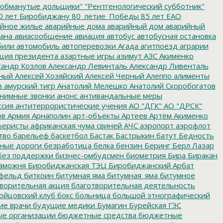
обманутые дольщики"
"Рентгенологический субботник"
0 лет Биробиджану
80_летие_Победы
85 лет ЕАО
йное жилье
аварийные дома
аварийный дом
аварийный
ана
авиасообщение
авиация
автобус
автобусная остановка
били
автомобиль
автоперевозки
Агада
агитпоезд
аграрии
ция президента
азартные игры
азимут
АЗС
Акименко
сандр Козлов
Александр Левинталь
Александр Ливенталь
ный
Алексей Хозяйский
Алексей Черный
Алеппо
алименты
з
амурский тигр
Анатолий Мелешко
Анатолий Скоробогатов
нимные звонки
анонс
антивандальные меры
ссия
антитеррористические учения
АО "ДГК"
АО "ДРСК"
ов
Армия
Арнаполин
арт-объекты
Артеев
Артём Акименко
еристы
африканская чума свиней
АЧС
аэропорт
аэрофлот
тво
барельеф
баскетбол
Бастак
Бастрыкин
батут
Бедность
нные дороги
безработица
белка
бензин
Беринг
Берл Лазар
без поддержки
бизнес-омбудсмен
биометрия
Бира
Биракан
аможня
Биробиджанская ТЭЦ
Биробиджанский Арбат
фельд
биткоин
битумная яма
битумная_яма
битумное
ворительная акция
благотворительная деятельность
ойцовский клуб
бокс
больница
большой этнографический
е врачи
будущие медики
Бумагин
Бурейская ГЭС
е организации
бюджетные средства
бюджетные