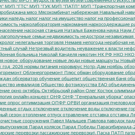
л"
МУП "ГТС"
МУП "ГУК
МУП "ПАТП"
МУП "Транспортная ком
иробиджана
мясо
Мясокомбинат
набережная
Навальный
нави
ики
наледь
налог
налог на имущество
налог на профессиона
симость
нарколаборатория
наркомания
наркосодержащие р
население
насосная станция
Наталья Баженова
наука
Наум Л
лагополучные семьи
недвижимость
недострои
независимая 
кролог
нелегальная торговля
Немаев
непогода
нерабочая не
тный случай
Нетрезвый водитель
неуважение к власти
нефо
йонная больница
Николай Канделя
никотин
НК РФ
НКО
НКО
ия
новое_оборудование
новые люди
новые маршруты
Новый
_год_2026
нормы питания
норовирус
Нотр-Дам
ноябрь
обзо
горемонт
Облэнергоремонт Плюс
обман
оборудование
обр
аждан
обсерватор
обучение
общепит
общественная баня
общ
ество инвалидов
Общество фотоискусства ЕАО
объединен
ение
окно
октябрь
Октябрьский район
Олег Костюк
олимпиа
логия
онлайн-концерт
ОНФ
ОНФ "Генеральная уборка"
опас
ние
опрос
оптимизация
ОПФР
ОРВИ
организация пчеловодо
денные
отдых
отключение
отключение воды
отключение го
ный сезон
отопление
отпуск
отравление
отставка
отставка Л
очистные сооружения
Павел Малышев
Павлова
паводок
пад
 выпускников
Парад колясок
Парад Победы
Парасибириада-
ирские перевозки
пассажирские перевозки\
Пасха
ПАТП
патр