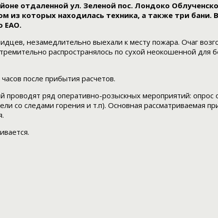
айоне отдаленной ул. Зеленой пос. Лондоко Облученск
ом из которых находилась техника, а также три бани. 
о ЕАО.
евидцев, незамедлительно выехали к месту пожара. Очаг во
 стремительно распространялось по сухой неокошенной для 
часов после прибытия расчетов.
й проводят ряд оперативно-розыскных мероприятий: опрос 
ли со следами горения и т.п). Основная рассматриваемая п
.
ивается.