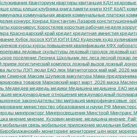
бслуживания
Кванториум
квартиры
квитанция
КДН
кедровые
ище
клещ
клещи
клубника
книга памяти
книги
КНР
КоАП
кови
оммуналка
коммунальная авария
коммунальные платежи
комм
делия
конкурс
Конрад
Константин Лазарев
конституционный
латы
коронаврус
Коростелев
короткая рабочая неделя
корру
икра
Краснодарский край
кредит
кредитная амнистия
кредит
ование
Кубок лосося
КУГИ
КУГИ ЕАО
Кудесник
кудо
кулинари
уренков
курсы
курсы повышения квалификации
КФХ
лаборат
ереправа
ледовые скульптуры
ледовый городок
ледовый кат
ьское поселение
Леонид Школьник
лес
леса
лесной пожар
ле
й прием
логистический комплеск
ложный вызов
ложный доно
ва
льготы
ЛЭП
люди ЕАО
люк
Магнитогорск
май
май_2026
ма
им Семенов
Максим Шупиков
макулатура
Мама-предпринима
ркировка товаров
Марковский
март
март_2026
маска
Маслен
ль
Медведев
медведь
медики
Медицина
медицина_ЕАО
мед
гация
международные отношения
международный полумара
ционное законодательство
миграция
микрофинансовые_орг
ирование
министерство образования и науки РФ
Министерс
ироды
минпромторг
Минпросвещения
Минстрой
Минтранс
М
шка
мнение
мнение_Кузовин
мнение_медицина
мнение_Рай
я
мобильная связь
мобильное приложение
модельная библи
Биробиджанский»
мониторинг
мониторинг цен
морг
морепр
ичество
МРОТ
мудрость
музей
музей современного искусст