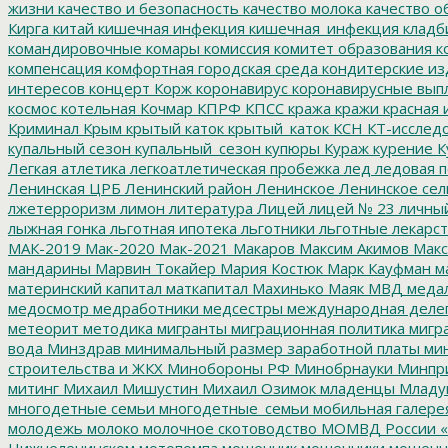
жизни
качество и безопасность
качество молока
качество о
Кирга
китай
кишечная инфекция
кишечная_инфекция
кладб
командировочные
комары
комиссия
комитет образования
к
компенсация
комфортная городская среда
кондитерские из
интересов
концерт
Корж
коронавирус
коронавирусные вып
космос
котельная
Кочмар
КПРФ
КПСС
кража
кражи
красная 
Криминал
Крым
крытый каток
крытый_каток
КСН
КТ-исслед
купальный сезон
купальный_сезон
купюры
Кураж
курение
К
Легкая атлетика
легкоатлетическая пробежка
лед
ледовая п
Ленинская ЦРБ
Ленинский район
Ленинское
Ленинское сел
лжетерроризм
лимон
литература
Лицей
лицей № 23
личны
лыжная гонка
льготная ипотека
льготники
льготные лекарст
МАК-2019
Мак-2020
Мак-2021
Макаров
Максим Акимов
Макс
мандарины
Марвин Токайер
Мария Костюк
Марк Кауфман
ма
материнский капитал
маткапитал
Махинько
Маяк
МВД
меда
медосмотр
медработники
медсестры
международная деле
метеорит
методика
мигранты
миграционная политика
мигра
вода
Минздрав
минимальный размер заработной платы
мин
строительства и ЖКХ
Минобороны РФ
Минобрнауки
Минпр
митинг
Михаил Мишустин
Михаил Озимок
младенцы
Младу
многодетные семьи
многодетные_семьи
мобильная галере
молодежь
молоко
молочное скотоводство
МОМВД России «
Нижнеленинском
мотопомпа
мошенник
мошенники
мошенн