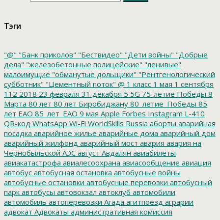
Тэги
"@"
"Банк приколов"
"Бествидео"
"Дети войны"
"Добрые
дела"
"железобетонные полицейские"
"ленивые"
малоимущие
"обманутые дольщики"
"Рентгенологический
субботник"
"Цементный поток"
@
1 класс
1 мая
1 сентября
112
2018
23 февраля
31 декабря
5
5G
75-летие Победы
8
Марта
80 лет
80 лет Биробиджану
80_летие_Победы
85
лет ЕАО
85_лет_ЕАО
9 мая
Apple
Forbes
Instagram
L-410
QR-код
WhatsApp
Wi-Fi
WorldSkills Russia
аборты
аварийная
посадка
аварийное жилье
аварийные дома
аварийный дом
аварийный жилфонд
аварийный мост
авария
авария на
Чернобыльской АЭС
август
Авдалян
авиабилеты
авиакатастрофа
авиалесоохрана
авиасообщение
авиация
автобус
автобусная остановка
автобусные войны
автобусные остановки
автобусные перевозки
автобусный
парк
автобусы
автовокзал
автоклуб
автомобили
автомобиль
автоперевозки
Агада
агитпоезд
аграрии
адвокат
Адвокаты
административная комиссия