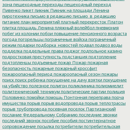
зона
пешеходные переходы
пешеходный переход
Пивенко
пикет
пикник
Пикник на площади Ленина
пиротехника
письмо в редакцию
письмо_в_редакцию
питание
план мероприятий
платный перекресток
Платон
плитка
площадь Ленина
пляжный волейбол
пневмония
побег из колонии
побои
повышение пенсионного возраста
погода
погорельцы
пограничные войска
пограничный
режим
подарки
подборка_новостей
подвал
подвоз воды
подделка
поддельные права
поджог
подпольное казино
подростковая преступность
подстанция
подтопление
подтопленцы
подъемные
пожар
Пожар
пожарная
безопасность
пожарные
пожарный кроссфит
пожароопасный период
пожароопасный сезон
пожары
поиск
поиск ребенка
покушение на дачу взятки
покушение
на убийство
полезное
полигон
поликлиника
полиомиелит
политехнический техникум
политические партии
полиция
Половинко
помойки
помощь
Понтонная переправа
порча
имущества
порыв
порыв водопровода
порыв теплотрассы
порыв трубопровода
посевная
поселок Партизанский
послание Федеральному Собранию
последние звонки
последний звонок
пособие
пособия
постинтернатное
сопровождение
посылка
потребители
потребительская