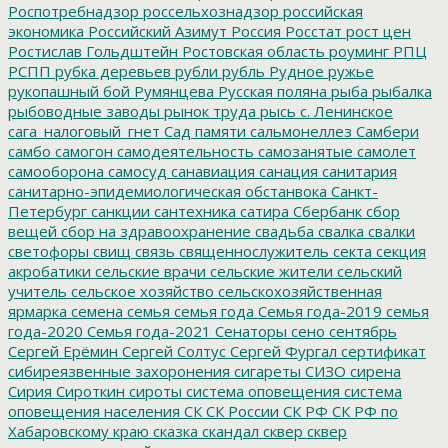
Роспотребнадзор
россельхознадзор
российская
экономика
Российский Азимут
Россия
Росстат
рост цен
Ростислав Гольдштейн
Ростовская область
роуминг
РПЦ
РСПП
рубка деревьев
рубли
рубль
Рудное
ружье
рукопашный бой
Румянцева
Русская поляна
рыба
рыбалка
рыбоводные заводы
рынок труда
рысь
с. Ленинское
сага_налоговый_гнет
Сад памяти
сальмонеллез
Самбери
самбо
самогон
самодеятельность
самозанятые
самолет
самооборона
самосуд
санавиация
санация
санитария
санитарно-эпидемиологическая обстанвока
Санкт-
Петербург
санкции
сантехника
сатира
Сбербанк
сбор
вещей
сбор на здравоохранение
свадьба
свалка
свалки
светофоры
свищ
связь
священнослужитель
секта
секция
акробатики
сельские врачи
сельские жители
сельский
учитель
сельское хозяйство
сельскохозяйственная
ярмарка
семена
семья
семья года
Семья года-2019
семья
года-2020
Семья года-2021
Сенаторы
сено
сентябрь
Сергей Ерёмин
Сергей Солтус
Сергей Фургал
сертификат
сибиреязвенные захоронения
сигареты
СИЗО
сирена
Сирия
Сироткин
сироты
система оповещения
система
оповещения населения
СК
СК России
СК РФ
СК РФ по
Хабаровскому краю
сказка
скандал
сквер
сквер