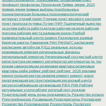
профицит
профсоюзы
Проходцев
Пряма_линия_2025
прямая линия
прямые выборы
психбольница
психиатрическая больница
психоневрологический
интернат
птичий грипп
Птичник
пункт весового контроля
пункт пропуска
путевка
Путин
ПФР
Пшеничный
пьянство
за рулем
работа
работодатели
рабочая неделя
рабочая
поездка
рабочие места
радиация
радон
Разбой
развлекательный центр
развод
Раздольное
размыв
берегов
ракеты
Рамазанов
РАН
РАНХиГС
расписание
расписание автобусов
РДШ
реальные доходы
реанимация
ревизия
региональные финансы
региональный оператор
Региональный сосудистый центр
регистратура
регламент
регоператор
регоператор по тко
режим самоизоляции
резиновая квартира
резиновые
квартиры
рейд
рейинг
рейтинг
рейтинг_2026
реклама
реконструкция
ректор
религия
ремонт
ремонт дорог
реорганизация
реструктуризация
ресурсный центр
ресурсоснабжающая организация
РЖД
РИА Рейтинг
ритуальные услуги
рйтинг
рогатый скот
роддом
Родительский день
роды
рождаемость
Рождество
розыск
Ропотребнадзор
Росавиация
Росводресурсы
Росгвардия
Роскачество
Роскомнадзор
Росконтроль
Рослесхоз