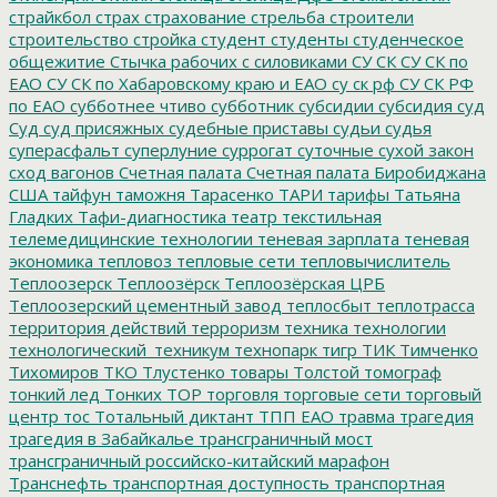
страйкбол
страх
страхование
стрельба
строители
строительство
стройка
студент
студенты
студенческое
общежитие
Стычка рабочих с силовиками
СУ СК
СУ СК по
ЕАО
СУ СК по Хабаровскому краю и ЕАО
су ск рф
СУ СК РФ
по ЕАО
субботнее чтиво
субботник
субсидии
субсидия
суд
Суд
суд присяжных
судебные приставы
судьи
судья
суперасфальт
суперлуние
суррогат
суточные
сухой закон
сход вагонов
Счетная палата
Счетная палата Биробиджана
США
тайфун
таможня
Тарасенко
ТАРИ
тарифы
Татьяна
Гладких
Тафи-диагностика
театр
текстильная
телемедицинские технологии
теневая зарплата
теневая
экономика
тепловоз
тепловые сети
тепловычислитель
Теплоозерск
Теплоозёрск
Теплоозёрская ЦРБ
Теплоозерский цементный завод
теплосбыт
теплотрасса
территория действий
терроризм
техника
технологии
технологический_техникум
технопарк
тигр
ТИК
Тимченко
Тихомиров
ТКО
Тлустенко
товары
Толстой
томограф
тонкий лед
Тонких
ТОР
торговля
торговые сети
торговый
центр
тос
Тотальный диктант
ТПП ЕАО
травма
трагедия
трагедия в Забайкалье
трансграничный мост
трансграничный российско-китайский марафон
Транснефть
транспортная доступность
транспортная