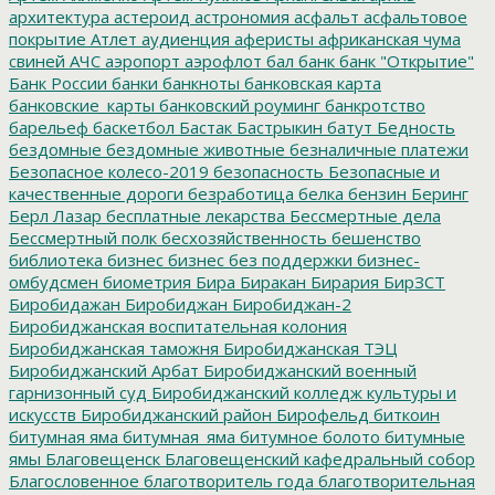
архитектура
астероид
астрономия
асфальт
асфальтовое
покрытие
Атлет
аудиенция
аферисты
африканская чума
свиней
АЧС
аэропорт
аэрофлот
бал
банк
банк "Открытие"
Банк России
банки
банкноты
банковская карта
банковские_карты
банковский роуминг
банкротство
барельеф
баскетбол
Бастак
Бастрыкин
батут
Бедность
бездомные
бездомные животные
безналичные платежи
Безопасное колесо-2019
безопасность
Безопасные и
качественные дороги
безработица
белка
бензин
Беринг
Берл Лазар
бесплатные лекарства
Бессмертные дела
Бессмертный полк
бесхозяйственность
бешенство
библиотека
бизнес
бизнес без поддержки
бизнес-
омбудсмен
биометрия
Бира
Биракан
Бирария
БирЗСТ
Биробидажан
Биробиджан
Биробиджан-2
Биробиджанская воспитательная колония
Биробиджанская таможня
Биробиджанская ТЭЦ
Биробиджанский Арбат
Биробиджанский военный
гарнизонный суд
Биробиджанский колледж культуры и
искусств
Биробиджанский район
Бирофельд
биткоин
битумная яма
битумная_яма
битумное болото
битумные
ямы
Благовещенск
Благовещенский кафедральный собор
Благословенное
благотворитель года
благотворительная