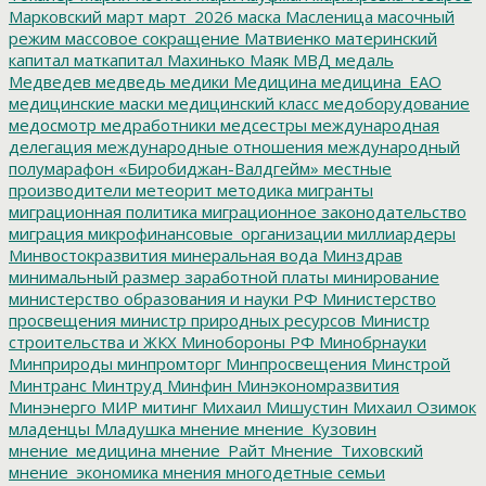
Марковский
март
март_2026
маска
Масленица
масочный
режим
массовое сокращение
Матвиенко
материнский
капитал
маткапитал
Махинько
Маяк
МВД
медаль
Медведев
медведь
медики
Медицина
медицина_ЕАО
медицинские маски
медицинский класс
медоборудование
медосмотр
медработники
медсестры
международная
делегация
международные отношения
международный
полумарафон «Биробиджан-Валдгейм»
местные
производители
метеорит
методика
мигранты
миграционная политика
миграционное законодательство
миграция
микрофинансовые_организации
миллиардеры
Минвостокразвития
минеральная вода
Минздрав
минимальный размер заработной платы
минирование
министерство образования и науки РФ
Министерство
просвещения
министр природных ресурсов
Министр
строительства и ЖКХ
Минобороны РФ
Минобрнауки
Минприроды
минпромторг
Минпросвещения
Минстрой
Минтранс
Минтруд
Минфин
Минэкономразвития
Минэнерго
МИР
митинг
Михаил Мишустин
Михаил Озимок
младенцы
Младушка
мнение
мнение_Кузовин
мнение_медицина
мнение_Райт
Мнение_Тиховский
мнение_экономика
мнения
многодетные семьи