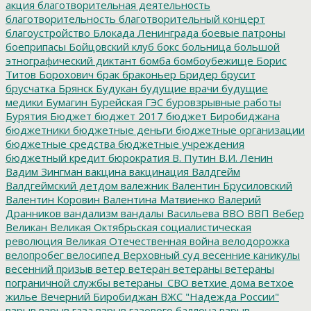
акция
благотворительная деятельность
благотворительность
благотворительный концерт
благоустройство
Блокада Ленинграда
боевые патроны
боеприпасы
Бойцовский клуб
бокс
больница
большой
этнографический диктант
бомба
бомбоубежище
Борис
Титов
Борохович
брак
браконьер
Бридер
брусит
брусчатка
Брянск
Будукан
будущие врачи
будущие
медики
Бумагин
Бурейская ГЭС
буровзрывные работы
Бурятия
Бюджет
бюджет 2017
бюджет Биробиджана
бюджетники
бюджетные деньги
бюджетные организации
бюджетные средства
бюджетные учреждения
бюджетный кредит
бюрократия
В. Путин
В.И. Ленин
Вадим Зингман
вакцина
вакцинация
Валдгейм
Валдгеймский детдом
валежник
Валентин Брусиловский
Валентин Коровин
Валентина Матвиенко
Валерий
Дранников
вандализм
вандалы
Васильева
ВВО
ВВП
Вебер
Великан
Великая Октябрьская социалистическая
революция
Великая Отечественная война
велодорожка
велопробег
велосипед
Верховный суд
весенние каникулы
весенний призыв
ветер
ветеран
ветераны
ветераны
пограничной службы
ветераны_СВО
ветхие дома
ветхое
жилье
Вечерний Биробиджан
ВЖС "Надежда России"
взрыв
взрыв газа
взрыв газового баллона
взрыв