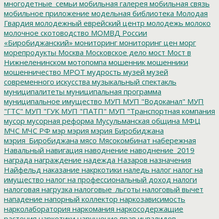
многодетные_семьи
мобильная галерея
мобильная связь
мобильное приложение
модельная библиотека
Молодая
Гвардия
молодежный еврейский центр
молодежь
молоко
молочное скотоводство
МОМВД России
«Биробиджанский»
мониторинг
мониторинг цен
морг
морепродукты
Москва
Московское дело
мост
Мост в
Нижнеленинском
мотопомпа
мошенник
мошенники
мошенничество
МРОТ
мудрость
музей
музей
современного искусства
музыкальный спектакль
муниципалитеты
муниципальная программа
муниципальное имущество
МУП
МУП "Водоканал"
МУП
"ГТС"
МУП "ГУК
МУП "ПАТП"
МУП "Транспортная компания
мусор
мусорная реформа
Мусульманская община
МФЦ
МЧС
МЧС РФ
мэр
мэрия
мэрия Биробиджана
мэрия_Биробиджана
мясо
Мясокомбинат
набережная
Навальный
навигация
наводнение
наводнение_2019
награда
награждение
надежда
Назаров
назначения
Найфельд
наказание
накркотики
наледь
налог
налог на
имущество
налог на профессиональный доход
налоги
налоговая нагрузка
налоговые_льготы
налоговый вычет
нападение
напорный коллектор
наркозависимость
нарколаборатория
наркомания
наркосодержащие
растения
наркотики
нарушение прав инвалидов