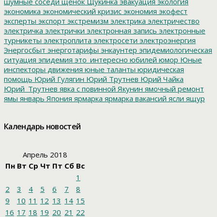
шумные соседи
щенок
Щукинка
эвакуация
экология
экономика
экономический кризис
экономия
экофест
эксперты
экспорт
экстремизм
электрика
электричество
электричка
электрички
электронная запись
электронные
турникеты
электроплита
электросети
электроэнергия
Энергосбыт
энерготарифы
энкаунтер
эпидемиологическая
ситуация
эпидемия
это_интересно
юбилей
юмор
Юные
инспекторы движения
юные таланты
юридическая
помощь
Юрий Гулягин
Юрий Трутнев
Юрий Чайка
Юрий_Трутнев
явка с повинной
Якунин
ямочный ремонт
ямы
январь
Япония
ярмарка
ярмарка вакансий
ясли
ящур
Календарь новостей
Апрель 2018
Пн
Вт
Ср
Чт
Пт
Сб
Вс
1
2
3
4
5
6
7
8
9
10
11
12
13
14
15
16
17
18
19
20
21
22