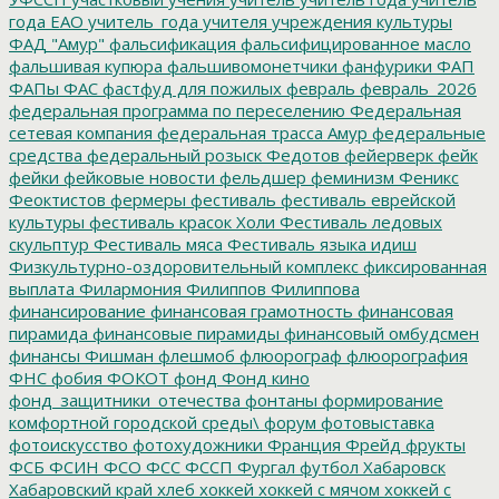
года ЕАО
учитель_года
учителя
учреждения культуры
ФАД "Амур"
фальсификация
фальсифицированное масло
фальшивая купюра
фальшивомонетчики
фанфурики
ФАП
ФАПы
ФАС
фастфуд для пожилых
февраль
февраль_2026
федеральная программа по переселению
Федеральная
сетевая компания
федеральная трасса Амур
федеральные
средства
федеральный розыск
Федотов
фейерверк
фейк
фейки
фейковые новости
фельдшер
феминизм
Феникс
Феоктистов
фермеры
фестиваль
фестиваль еврейской
культуры
фестиваль красок Холи
Фестиваль ледовых
скульптур
Фестиваль мяса
Фестиваль языка идиш
Физкультурно-оздоровительный комплекс
фиксированная
выплата
Филармония
Филиппов
Филиппова
финансирование
финансовая грамотность
финансовая
пирамида
финансовые пирамиды
финансовый омбудсмен
финансы
Фишман
флешмоб
флюорограф
флюорография
ФНС
фобия
ФОКОТ
фонд
Фонд кино
фонд_защитники_отечества
фонтаны
формирование
комфортной городской среды\
форум
фотовыставка
фотоискусство
фотохудожники
Франция
Фрейд
фрукты
ФСБ
ФСИН
ФСО
ФСС
ФССП
Фургал
футбол
Хабаровск
Хабаровский край
хлеб
хоккей
хоккей с мячом
хоккей с