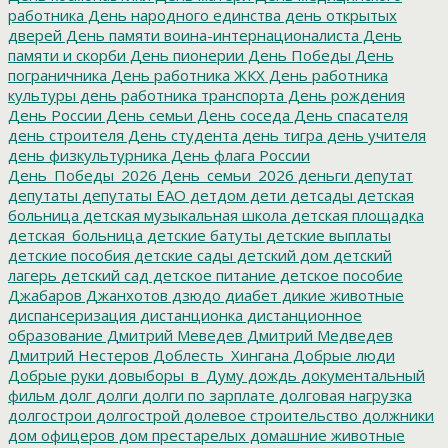
работника
День народного единства
день открытых
дверей
День памяти воина-интернационалиста
День
памяти и скорби
День пионерии
День Победы
День
пограничника
День работника ЖКХ
День работника
культуры
день работника транспорта
День рождения
День России
День семьи
День соседа
День спасателя
день строителя
День студента
день тигра
день учителя
день физкультурника
День флага России
День_Победы_2026
День_семьи_2026
деньги
депутат
депутаты
депутаты ЕАО
детдом
дети
детсады
детская
больница
детская музыкальная школа
детская площадка
детская_больница
детские батуты
детские выплаты
детские пособия
детские сады
детский дом
детский
лагерь
детский сад
детское питание
детское пособие
Джабаров
Джанхотов
дзюдо
диабет
дикие животные
диспансеризация
дистанционка
дистанционное
образование
Дмитрий Меведев
Дмитрий Медведев
Дмитрий Нестеров
Доблесть_Хингана
Добрые люди
Добрые руки
довыборы_в_Думу
дождь
документальный
фильм
долг
долги
долги по зарплате
долговая нагрузка
долгострои
долгострой
долевое строительство
должники
дом офицеров
дом престарелых
домашние животные