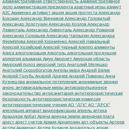
административная ответственность
административное
дело
администрация президента
азартные игры
азимут
АЗС
Акименко
активист
акция
акция протеста
Александр
Буксман
Александр Винников
Александр Головатый
Александр Золотухин
Александр Козлов
Александр
Левинталь
Александр Ливенталь
Александр Романов
Александр Соловьев
Александр Чаплыгин
Александра
Филиппова
Алексей Корниенко
Алексей Навальный
Алексей Хозяйский
Алексей Черный
Алеппо
алименты
Алиса
алкоголизация
Алкоголь
алкогольная продукция
аллергия
альманах
Амур
Амурзет
Амурская область
Амурский полоз
амурский тигр
Анатолий Мелешко
Анатолий Скоробогатов
Ангелы мира
Андрей Бялик
Андрей Голубь
Андрей Драчев
Андрей Пивенко
Анна
Кузнецова
аномальное потепление
анонимные звонки
анонс
антивандальные меры
антикоррупционное
законодательство
антисанитария
антитеррористическая
безопасность
антитеррористическая комиссия
антитеррористические учения
АО "ДГК"
АО "ДРСК"
апелляция
аппарат видеофиксации
апрель
аптека
Арашуков
Арбат
Арена
аренда земли
арендная плата
арест
арест счетов
Армия
Арнаполин
арт-объекты
Артеев
Артём Акименко
Артём Куликов
Архангельск
архив