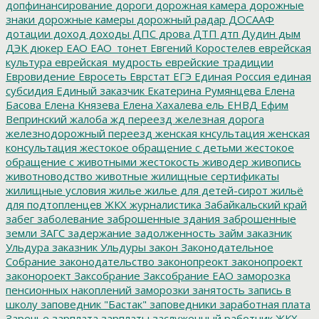
допфинансирование
дороги
дорожная камера
дорожные
знаки
дорожные камеры
дорожный радар
ДОСААФ
дотации
доход
доходы
ДПС
дрова
ДТП
дтп
Дудин
дым
ДЭК
дюкер
ЕАО
ЕАО_тонет
Евгений Коростелев
еврейская
культура
еврейская_мудрость
еврейские традиции
Евровидение
Евросеть
Еврстат
ЕГЭ
Единая Россия
единая
субсидия
Единый заказчик
Екатерина Румянцева
Елена
Басова
Елена Князева
Елена Хахалева
ель
ЕНВД
Ефим
Вепринский
жалоба
жд переезд
железная дорога
железнодорожный переезд
женская кнсультация
женская
консультация
жестокое обращение с детьми
жестокое
обращение с животными
жестокость
живодер
живопись
животноводство
животные
жилищные сертификаты
жилищные условия
жилье
жилье для детей-сирот
жильё
для подтопленцев
ЖКХ
журналистика
Забайкальский край
забег
заболевание
заброшенные здания
заброшенные
земли
ЗАГС
задержание
задолженность
займ
заказник
Ульдура
заказник Ульдуры
закон
Законодательное
Собрание
законодательство
законопреокт
законопроект
законороект
Заксобрание
Заксобрание ЕАО
заморозка
пенсионных накоплений
заморозки
занятость
запись в
школу
заповедник "Бастак"
заповедники
заработная плата
Заречье
зарплата
зарплаты
заслуженный работник ЖКХ