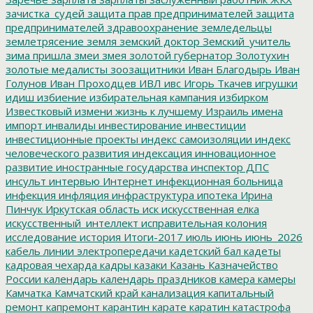
зачистка_судей
защита прав предпринимателей
защита
предпринимателей
здравоохранение
земледельцы
землетрясение
земля
земский доктор
Земский_учитель
зима пришла
змеи
змея
золотой губернатор
Золотухин
золотые медалисты
зоозащитники
Иван Благодырь
Иван
Голунов
Иван Проходцев
ИВЛ
ивс
Игорь Ткачев
игрушки
идиш
избиение
избирательная кампания
избирком
Известковый
измени жизнь к лучшему
Израиль
имена
импорт
инвалиды
инвестирование
инвестиции
инвестиционные проекты
индекс самоизоляции
индекс
человеческого развития
индексация
инновационное
развитие
иностранные государства
инспектор ДПС
инсульт
интервью
Интернет
инфекционная больница
инфекция
инфляция
инфраструктура
ипотека
Ирина
Пинчук
Иркутская область
иск
искусственная елка
искусственный_интеллект
исправительная колония
исследование
история
Итоги-2017
июль
июнь
июнь_2026
кабель линии электропередачи
кадетский бал
кадеты
кадровая чехарда
кадры
казаки
Казань
Казначейство
России
календарь
календарь праздников
камера
камеры
Камчатка
Камчатский край
канализация
капитальный
ремонт
капремонт
карантин
карате
каратин
катастрофа