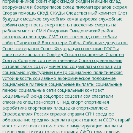
пограничников
скейт-парк
скидка
скидки и акции
склад
вооружения и боеприпасов
склад пиломатериалов
скорая
Скорая помощь
СКУД
СКУДы
Следственный комитет
Слет
будущих медиков
служебная командировка
служебные
собаки
смертность
смертность населения
смерть на
рабочем месте
СМИ
Смидович
Смидовичский район
смотровая площадка
СМП
снег
снегопад
снюс
собаки
собор Парижской Богоматери
Собра
Собрание депутатов
Совет ветеранов
Совет Федерации
советские ГОСТы
советские зарплаты
Совфед
Сокол
сокращения
Солнцев
Солтус
Солцнев
соотечественники
Сопка
соревнования
сотовая связь
сотрудничество
соцвыплаты
соцзащита
социально-культурный центр
социально-политическая
устойчивость
социально-экономическое положение
социальное питание
социальные выплаты
социальные
пенсии
социальные сети
социальный контракт
Социальный фонд
соцопрос
соцсети
соя
спасатели
спасение
спецтранспорт
СПИД
спорт
спортивная
акробатика
спортивная площадка
спорткомплекс
Справедливая Россия
справка
справки
СПЧ
среднее
образование
средняя зарплата
срок годности
СССР
старый
мост
статистика
статья
стела
стимулирующие выплаты
стипендия
стихия
столица
столица ДфО
стоматология