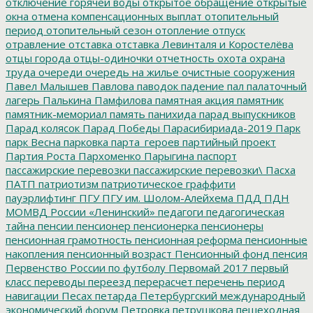
отключение горячей воды
открытое обращение
открытые
окна
отмена компенсационных выплат
отопительный
период
отопительный сезон
отопление
отпуск
отравление
отставка
отставка Левинталя и Коростелёва
отцы города
отцы-одиночки
отчетность
охота
охрана
труда
очереди
очередь на жилье
очистные сооружения
Павел Малышев
Павлова
паводок
падение
пал
палаточный
лагерь
Палькина
Памфилова
памятная акция
памятник
памятник-мемориал
память
панихида
парад выпускников
Парад колясок
Парад Победы
Парасибириада-2019
Парк
парк Весна
парковка
парта_героев
партийный проект
Партия Роста
Пархоменко
Парыгина
паспорт
пассажирские перевозки
пассажирские перевозки\
Пасха
ПАТП
патриотизм
патриотическое граффити
пауэрлифтинг
ПГУ
ПГУ им. Шолом-Алейхема
ПДД
ПДН
МОМВД России «Ленинский»
педагоги
педагогическая
тайна
пенсии
пенсионер
пенсионерка
пенсионеры
пенсионная грамотность
пенсионная реформа
пенсионные
накопления
пенсионный возраст
Пенсионный фонд
пенсия
Первенство России по футболу
Первомай 2017
первый
класс
переводы
переезд
перерасчет
перечень
период
навигации
Песах
петарда
Петербургский международный
экономический форум
Петровка
петрушкова
пешеходная