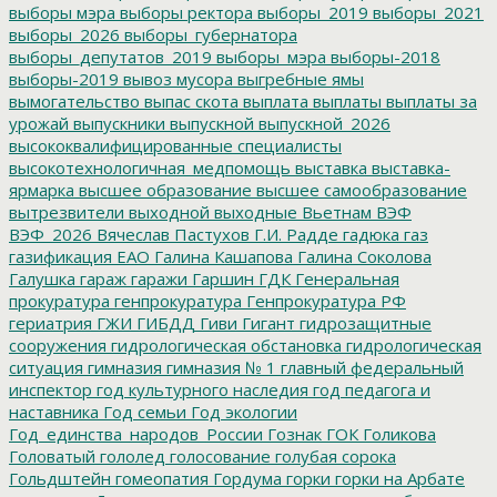
выборы мэра
выборы ректора
выборы_2019
выборы_2021
выборы_2026
выборы_губернатора
выборы_депутатов_2019
выборы_мэра
выборы-2018
выборы-2019
вывоз мусора
выгребные ямы
вымогательство
выпас скота
выплата
выплаты
выплаты за
урожай
выпускники
выпускной
выпускной_2026
высококвалифицированные специалисты
высокотехнологичная_медпомощь
выставка
выставка-
ярмарка
высшее образование
высшее самообразование
вытрезвители
выходной
выходные
Вьетнам
ВЭФ
ВЭФ_2026
Вячеслав Пастухов
Г.И. Радде
гадюка
газ
газификация ЕАО
Галина Кашапова
Галина Соколова
Галушка
гараж
гаражи
Гаршин
ГДК
Генеральная
прокуратура
генпрокуратура
Генпрокуратура РФ
гериатрия
ГЖИ
ГИБДД
Гиви
Гигант
гидрозащитные
сооружения
гидрологическая обстановка
гидрологическая
ситуация
гимназия
гимназия № 1
главный федеральный
инспектор
год культурного наследия
год педагога и
наставника
Год семьи
Год экологии
Год_единства_народов_России
Гознак
ГОК
Голикова
Головатый
гололед
голосование
голубая сорока
Гольдштейн
гомеопатия
Гордума
горки
горки на Арбате