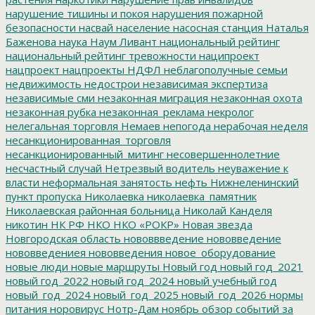
нарушение тишины и покоя
нарушения пожарной
безопасности
насвай
население
насосная станция
Наталья
Баженова
наука
Наум Ливант
национальный рейтинг
национальный рейтинг тревожности
наципроект
нацпроект
нацпроекты
НДФЛ
неблагополучные семьи
недвижимость
недострои
независимая экспертиза
независимые сми
незаконная миграция
незаконная охота
незаконная рубка
незаконная_реклама
некролог
нелегальная торговля
Немаев
непогода
нерабочая неделя
несанкционированная_торговля
несанкционированный_митинг
несовершеннолетние
несчастный случай
Нетрезвый водитель
неуважение к
власти
неформальная занятость
нефть
Нижнеленинский
пункт пропуска
Николаевка
николаевка_памятник
Николаевская районная больница
Николай Канделя
никотин
НК РФ
НКО
НКО «РОКР»
Новая звезда
Новгородская область
нововвведение
нововведение
нововведениея
нововведения
новое_оборудование
новые люди
новые маршруты
Новый год
новый год_2021
новый год_2022
новый год_2024
новый учебный год
новый_год_2024
новый_год_2025
новый_год_2026
нормы
питания
норовирус
Нотр-Дам
ноябрь
обзор событий за