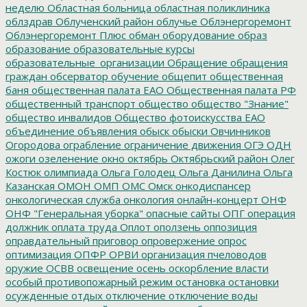
неделю
Областная больница
областная поликлиника
облздрав
Облученский район
облучье
Облэнергоремонт
Облэнергоремонт Плюс
обман
оборудование
образ
образование
образовательные курсы
образовательные_организации
Обращение
обращения
граждан
обсерватор
обучение
общепит
общественная
баня
общественная палата ЕАО
Общественная палата РФ
общественный транспорт
общество
общество "Знание"
общество инвалидов
Общество фотоискусства ЕАО
объединение
объявления
обыск
обыски
Овчинников
Огородова
ограбление
ограничение движения
ОГЭ
ОДН
ожоги
озеленение
окно
октябрь
Октябрьский район
Олег
Костюк
олимпиада
Ольга Голодец
Ольга Данилина
Ольга
Казанская
ОМОН
ОМП
ОМС
Омск
онкодиспансер
онкологическая служба
онкология
онлайн-концерт
ОНФ
ОНФ "Генеральная уборка"
опасные сайты
ОПГ
операция
должник
оплата труда
Оплот
оползень
оппозиция
оправдательный приговор
опровержение
опрос
оптимизация
ОПФР
ОРВИ
организация пчеловодов
оружие
ОСВВ
освещение
осень
оскорбление власти
особый противопожарный режим
остановка
остановки
осужденные
отдых
отключение
отключение воды