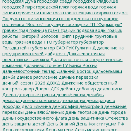
городская Дума
городская среда
городское кладбище
городской парк
городской пляж
горячая вода
горячая
линия
горячее питание
госавтоинспекция
госархив
госдолг
Госдума
госжилинспекция
господдержка
госслужащие
гостиница "Восток"
госуслуги
госхакупки
ГП "Фармация"
грабеж
град
граница
грант
график подвоза воды
график
работы
Григорий Волохов
Грипп
Грудинин
грунтовые
воды
грязная вода
ГТО
губернатор
губернатор
Гольдштейн
губернатор ЕАО
ГУК
Гулягин
Д
давление на
предпринимателей
дайджест
Дальневосточная
оперативная таможня
Дальневосточная энергетическая
компания
Дальневосточное ГУ Банка России
дальневосточный гектар
Дальний Восток
Дальсельмаш
дамба
дачное расписание
дачные перевозки
дачный_сезон_2026
ДВЖД
Движение общественный
контроль
двор
Дворы
ДГК
дебош
дебошир
дедовщина
Деева
дежурные группы
дезинфекция
декабрь
декларационная компания
декларация
декларация о
доходах
дело Ельчина
демография
демогрфия
денежные
переводы
День влюбленных
День географа
День города
День Государственного флага
День защитника Отечества
день защиты детей
День Знаний
День Конституции РФ
День космонавтики
День матери
День медицинского