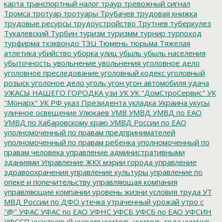
карта
транспортный налог
траур
тревожный сигнал
Тромса
тротуар
тротуары
Трубачев
трудовая книжка
трудовые ресурсы
трудоустройство
Трутнев
туберкулез
Тукалевский
Турбин
туризм
туризмм
турнир
турпоход
турфирма
тхэквондо
ТЭЦ
Тюмень
тюрьма
Тяжелая
атлетика
убийство
уборка улиц
убыль
убыль населения
убыточность
увольнение
увольнения
уголовное дело
уголовное преследование
уголовный кодекс
уголовный
розыск
уголоное дело
уголь
угон
угон автомобиля
удача
УЖАСЫ НАШЕГО ГОРОДКА
узи
УК
УК "ДомСтроСервис"
УК
"Монарх"
УК РФ
указ Президента
укладка
Украина
укусы
уличное освещение
Улюкаев
УМВ
УМВД
УМВД по ЕАО
УМВД по Хабаровскому краю
УМВД России по ЕАО
уполномоченный по правам предпринимателей
уполномоченный по правам ребенка
уполномоченный по
правам человека
управление административными
зданиями
Управление ЖКХ мэрии города
управление
здравоохранения
управление культуры
управление по
опеке и попечительству
управляющая компания
управляющие компании
уровень жизни
условия труда
УТ
МВД России по ДФО
утечка
утраченный урожай
утро с
"@"
УФАС
УФАС по ЕАО
УФНС
УФСБ
УФСБ по ЕАО
УФСИН
УФССП
участковый
учения
учитель
учитель года
учитель