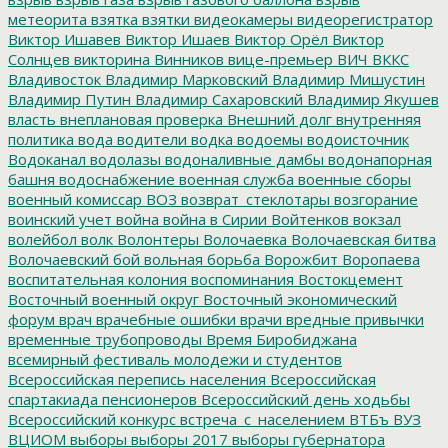
метеорита
взятка
взятки
видеокамеры
видеорегистратор
Виктор Ишавев
Виктор Ишаев
Виктор Орёл
Виктор
Солнцев
викторина
Винников
вице-премьер
ВИЧ
ВККС
Владивосток
Владимир Марковский
Владимир Мишустин
Владимир Путин
Владимир Сахаровский
Владимир Якушев
власть
внеплановая проверка
Внешний долг
внутренняя
политика
вода
водители
водка
водоемы
водоисточник
Водоканал
водолазы
водоналивные дамбы
водонапорная
башня
водоснабжение
военная служба
военные сборы
военный комиссар
ВОЗ
возврат_стеклотары
возгорание
воинский учет
война
война в Сирии
Войтенков
вокзал
волейбол
волк
Волонтеры
Волочаевка
Волочаевская битва
Волочаевский бой
вольная борьба
Ворожбит
Воропаева
воспитательная колония
воспоминания
Востокцемент
Восточный военный округ
Восточный экономический
форум
врач
врачебные ошибки
врачи
вредные привычки
временные трубопроводы
Время Биробиджана
всемирный фестиваль молодежи и студентов
Всероссийская перепись населения
Всероссийская
спартакиада пенсионеров
Всероссийский день ходьбы
Всероссийский конкурс
встреча_с_населением
ВТБъ
ВУЗ
ВЦИОМ
выборы
выборы 2017
выборы губернатора