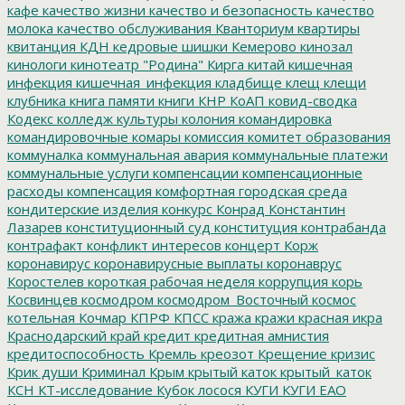
кафе
качество жизни
качество и безопасность
качество
молока
качество обслуживания
Кванториум
квартиры
квитанция
КДН
кедровые шишки
Кемерово
кинозал
кинологи
кинотеатр "Родина"
Кирга
китай
кишечная
инфекция
кишечная_инфекция
кладбище
клещ
клещи
клубника
книга памяти
книги
КНР
КоАП
ковид-сводка
Кодекс
колледж культуры
колония
командировка
командировочные
комары
комиссия
комитет образования
коммуналка
коммунальная авария
коммунальные платежи
коммунальные услуги
компенсации
компенсационные
расходы
компенсация
комфортная городская среда
кондитерские изделия
конкурс
Конрад
Константин
Лазарев
конституционный суд
конституция
контрабанда
контрафакт
конфликт интересов
концерт
Корж
коронавирус
коронавирусные выплаты
коронаврус
Коростелев
короткая рабочая неделя
коррупция
корь
Косвинцев
космодром
космодром_Восточный
космос
котельная
Кочмар
КПРФ
КПСС
кража
кражи
красная икра
Краснодарский край
кредит
кредитная амнистия
кредитоспособность
Кремль
креозот
Крещение
кризис
Крик души
Криминал
Крым
крытый каток
крытый_каток
КСН
КТ-исследование
Кубок лосося
КУГИ
КУГИ ЕАО