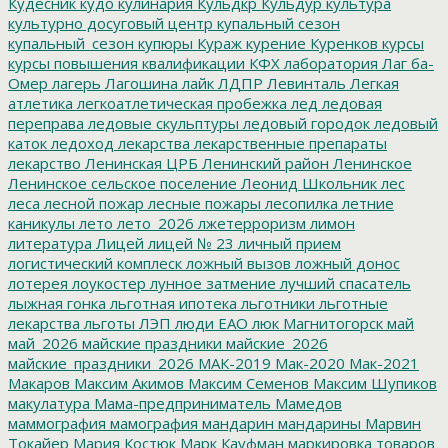
Кудесник
кудо
кулинария
Кульдкр
Кульдур
культура
культурно досуговый центр
купальный сезон
купальный_сезон
купюры
Кураж
курение
Куренков
курсы
курсы повышения квалификации
КФХ
лаборатория
Лаг ба-
Омер
лагерь
Лагошина
лайк
ЛДПР
Левинталь
Легкая
атлетика
легкоатлетическая пробежка
лед
ледовая
переправа
ледовые скульптуры
ледовый городок
ледовый
каток
ледоход
лекарства
лекарственные препараты
лекарство
Ленинская ЦРБ
Ленинский район
Ленинское
Ленинское сельское поселение
Леонид Школьник
лес
леса
лесной пожар
лесные пожары
лесопилка
летние
каникулы
лето
лето_2026
лжетерроризм
лимон
литература
Лицей
лицей № 23
личный прием
логистический комплеск
ложный вызов
ложный донос
лотерея
лоукостер
лунное затмение
лучший спасатель
лыжная гонка
льготная ипотека
льготники
льготные
лекарства
льготы
ЛЭП
люди ЕАО
люк
Магнитогорск
май
май_2026
майские праздники
майские_2026
майские_праздники_2026
МАК-2019
Мак-2020
Мак-2021
Макаров
Максим Акимов
Максим Семенов
Максим Шупиков
макулатура
Мама-предприниматель
Мамедов
маммография
мамография
мандарин
мандарины
Марвин
Токайер
Мария Костюк
Марк Кауфман
маркировка товаров