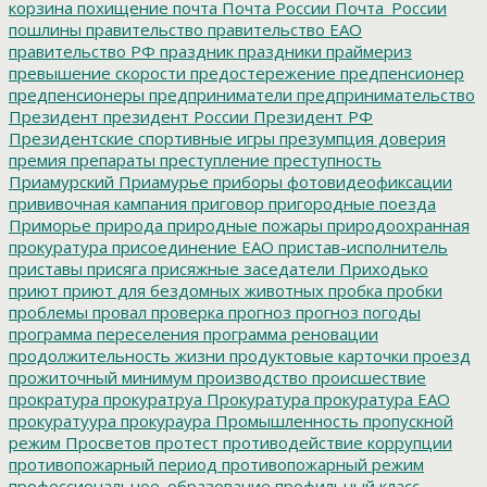
корзина
похищение
почта
Почта России
Почта_России
пошлины
правительство
правительство ЕАО
правительство РФ
праздник
праздники
праймериз
превышение скорости
предостережение
предпенсионер
предпенсионеры
предприниматели
предпринимательство
Президент
президент России
Президент РФ
Президентские спортивные игры
презумпция доверия
премия
препараты
преступление
преступность
Приамурский
Приамурье
приборы фотовидеофиксации
прививочная кампания
приговор
пригородные поезда
Приморье
природа
природные пожары
природоохранная
прокуратура
присоединение ЕАО
пристав-исполнитель
приставы
присяга
присяжные заседатели
Приходько
приют
приют для бездомных животных
пробка
пробки
проблемы
провал
проверка
прогноз
прогноз погоды
программа переселения
программа реновации
продолжительность жизни
продуктовые карточки
проезд
прожиточный минимум
производство
происшествие
прократура
прокуратруа
Прокуратура
прокуратура ЕАО
прокуратуура
прокураура
Промышленность
пропускной
режим
Просветов
протест
противодействие коррупции
противопожарный период
противопожарный режим
профессиональное_образование
профильный класс