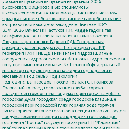
урожай
выпускники
выпускной
выпускной_2026
высококвалифицированные специалисты
высокотехнологичная_медпомощь
выставка
выставка-
ярмарка
высшее образование
высшее самообразование
вытрезвители
выходной
выходные
Вьетнам
ВЭФ
ВЭФ_2026
Вячеслав Пастухов
Г.И. Радде
гадюка
газ
газификация ЕАО
Галина Кашапова
Галина Соколова
Галушка
гараж
гаражи
Гаршин
ГДК
Генеральная
прокуратура
генпрокуратура
Генпрокуратура РФ
гериатрия
ГЖИ
ГИБДД
Гиви
Гигант
гидрозащитные
сооружения
гидрологическая обстановка
гидрологическая
ситуация
гимназия
гимназия № 1
главный федеральный
инспектор
год культурного наследия
год педагога и
наставника
Год семьи
Год экологии
Год_единства_народов_России
Гознак
ГОК
Голикова
Головатый
гололед
голосование
голубая сорока
Гольдштейн
гомеопатия
Гордума
горки
горки на Арбате
городская Дума
городская среда
городское кладбище
городской парк
городской пляж
горячая вода
горячая
линия
горячее питание
госавтоинспекция
госархив
госдолг
Госдума
госжилинспекция
господдержка
госслужащие
гостиница "Восток"
госуслуги
госхакупки
ГП "Фармация"
грабеж
град
граница
грант
график подвоза воды
график