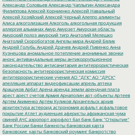
Александр Соловьев
Александр Чаплыгин
Александра
Филиппова
Алексей Корниенко
Алексей Навальный
Алексей Хозяйский
Алексей Черный
Алеппо
алименты
Алиса
алкоголизация
Алкоголь
алкогольная продукция
аллергия
альманах
Амур
Амурзет
Амурская область
Амурский полоз
амурский тигр
Анатолий Мелешко
Анатолий Скоробогатов
Ангелы мира
Андрей Бялик
Андрей Голубь
Андрей Драчев
Андрей Пивенко
Анна
Кузнецова
аномальное потепление
анонимные звонки
анонс
антивандальные меры
антикоррупционное
законодательство
антисанитария
антитеррористическая
безопасность
антитеррористическая комиссия
антитеррористические учения
АО "ДГК"
АО "ДРСК"
апелляция
аппарат видеофиксации
апрель
аптека
Арашуков
Арбат
Арена
аренда земли
арендная плата
арест
арест счетов
Армия
Арнаполин
арт-объекты
Артеев
Артём Акименко
Артём Куликов
Архангельск
архив
архитектура
астероид
астрономия
асфальт
асфальтовое
покрытие
Атлет
аудиенция
аферисты
африканская чума
свиней
АЧС
аэропорт
аэрофлот
бал
банк
банк "Открытие"
Банк России
банки
банкноты
банковская карта
банковские_карты
банковский роуминг
банкротство