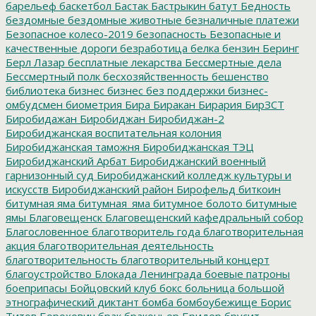
барельеф
баскетбол
Бастак
Бастрыкин
батут
Бедность
бездомные
бездомные животные
безналичные платежи
Безопасное колесо-2019
безопасность
Безопасные и
качественные дороги
безработица
белка
бензин
Беринг
Берл Лазар
бесплатные лекарства
Бессмертные дела
Бессмертный полк
бесхозяйственность
бешенство
библиотека
бизнес
бизнес без поддержки
бизнес-
омбудсмен
биометрия
Бира
Биракан
Бирария
БирЗСТ
Биробидажан
Биробиджан
Биробиджан-2
Биробиджанская воспитательная колония
Биробиджанская таможня
Биробиджанская ТЭЦ
Биробиджанский Арбат
Биробиджанский военный
гарнизонный суд
Биробиджанский колледж культуры и
искусств
Биробиджанский район
Бирофельд
биткоин
битумная яма
битумная_яма
битумное болото
битумные
ямы
Благовещенск
Благовещенский кафедральный собор
Благословенное
благотворитель года
благотворительная
акция
благотворительная деятельность
благотворительность
благотворительный концерт
благоустройство
Блокада Ленинграда
боевые патроны
боеприпасы
Бойцовский клуб
бокс
больница
большой
этнографический диктант
бомба
бомбоубежище
Борис
Титов
Борохович
брак
браконьер
Бридер
брусит