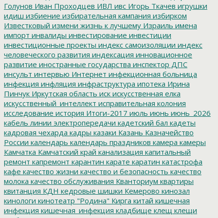
Голунов
Иван Проходцев
ИВЛ
ивс
Игорь Ткачев
игрушки
идиш
избиение
избирательная кампания
избирком
Известковый
измени жизнь к лучшему
Израиль
имена
импорт
инвалиды
инвестирование
инвестиции
инвестиционные проекты
индекс самоизоляции
индекс
человеческого развития
индексация
инновационное
развитие
иностранные государства
инспектор ДПС
инсульт
интервью
Интернет
инфекционная больница
инфекция
инфляция
инфраструктура
ипотека
Ирина
Пинчук
Иркутская область
иск
искусственная елка
искусственный_интеллект
исправительная колония
исследование
история
Итоги-2017
июль
июнь
июнь_2026
кабель линии электропередачи
кадетский бал
кадеты
кадровая чехарда
кадры
казаки
Казань
Казначейство
России
календарь
календарь праздников
камера
камеры
Камчатка
Камчатский край
канализация
капитальный
ремонт
капремонт
карантин
карате
каратин
катастрофа
кафе
качество жизни
качество и безопасность
качество
молока
качество обслуживания
Кванториум
квартиры
квитанция
КДН
кедровые шишки
Кемерово
кинозал
кинологи
кинотеатр "Родина"
Кирга
китай
кишечная
инфекция
кишечная_инфекция
кладбище
клещ
клещи