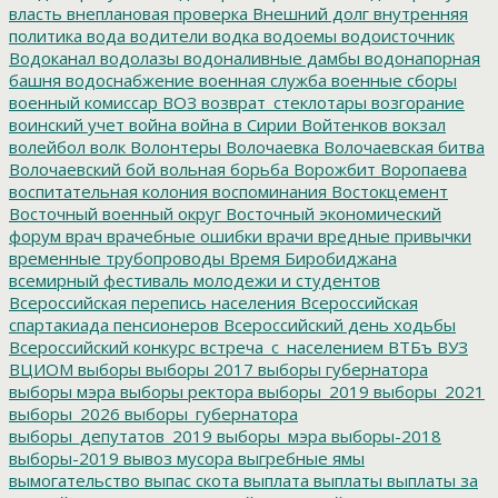
власть
внеплановая проверка
Внешний долг
внутренняя
политика
вода
водители
водка
водоемы
водоисточник
Водоканал
водолазы
водоналивные дамбы
водонапорная
башня
водоснабжение
военная служба
военные сборы
военный комиссар
ВОЗ
возврат_стеклотары
возгорание
воинский учет
война
война в Сирии
Войтенков
вокзал
волейбол
волк
Волонтеры
Волочаевка
Волочаевская битва
Волочаевский бой
вольная борьба
Ворожбит
Воропаева
воспитательная колония
воспоминания
Востокцемент
Восточный военный округ
Восточный экономический
форум
врач
врачебные ошибки
врачи
вредные привычки
временные трубопроводы
Время Биробиджана
всемирный фестиваль молодежи и студентов
Всероссийская перепись населения
Всероссийская
спартакиада пенсионеров
Всероссийский день ходьбы
Всероссийский конкурс
встреча_с_населением
ВТБъ
ВУЗ
ВЦИОМ
выборы
выборы 2017
выборы губернатора
выборы мэра
выборы ректора
выборы_2019
выборы_2021
выборы_2026
выборы_губернатора
выборы_депутатов_2019
выборы_мэра
выборы-2018
выборы-2019
вывоз мусора
выгребные ямы
вымогательство
выпас скота
выплата
выплаты
выплаты за