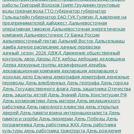
работы
Григорий Волохов
Грипп
Грудинин
грунтовые
воды
грязная вода
ГТО
губернатор
губернатор
Гольдштейн
губернатор ЕАО
ГУК
Гулягин
Д
давление на
предпринимателей
дайджест
Дальневосточная
оперативная таможня
Дальневосточная энергетическая
компания
Дальневосточное ГУ Банка России
дальневосточный гектар
Дальний Восток
Дальсельмаш
дамба
дачное расписание
дачные перевозки
дачный_сезон_2026
ДВЖД
Движение общественный
контроль
двор
Дворы
ДГК
дебош
дебошир
дедовщина
Деева
дежурные группы
дезинфекция
декабрь
декларационная компания
декларация
декларация о
доходах
дело Ельчина
демография
демогрфия
денежные
переводы
День влюбленных
День географа
День города
День Государственного флага
День защитника Отечества
день защиты детей
День Знаний
День Конституции РФ
День космонавтики
День матери
День медицинского
работника
День народного единства
день открытых
дверей
День памяти воина-интернационалиста
День
памяти и скорби
День пионерии
День Победы
День
пограничника
День работника ЖКХ
День работника
культуры
день работника транспорта
День рождения