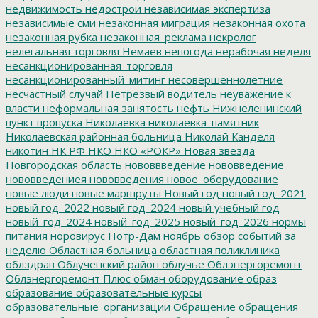
недвижимость
недострои
независимая экспертиза
независимые сми
незаконная миграция
незаконная охота
незаконная рубка
незаконная_реклама
некролог
нелегальная торговля
Немаев
непогода
нерабочая неделя
несанкционированная_торговля
несанкционированный_митинг
несовершеннолетние
несчастный случай
Нетрезвый водитель
неуважение к
власти
неформальная занятость
нефть
Нижнеленинский
пункт пропуска
Николаевка
николаевка_памятник
Николаевская районная больница
Николай Канделя
никотин
НК РФ
НКО
НКО «РОКР»
Новая звезда
Новгородская область
нововвведение
нововведение
нововведениея
нововведения
новое_оборудование
новые люди
новые маршруты
Новый год
новый год_2021
новый год_2022
новый год_2024
новый учебный год
новый_год_2024
новый_год_2025
новый_год_2026
нормы
питания
норовирус
Нотр-Дам
ноябрь
обзор событий за
неделю
Областная больница
областная поликлиника
облздрав
Облученский район
облучье
Облэнергоремонт
Облэнергоремонт Плюс
обман
оборудование
образ
образование
образовательные курсы
образовательные_организации
Обращение
обращения