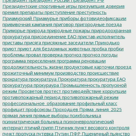
Президентские спортивные игры
презумпция доверия
премия
препараты
преступление
преступность
Приамурский
Приамурье
приборы фотовидеофиксации
прививочная кампания
приговор
пригородные поезда
Приморье
природа
природные пожары
природоохранная
прокуратура
присоединение ЕАО
пристав-исполнитель
приставы
присяга
присяжные заседатели
Приходько
приют
приют для бездомных животных
пробка
пробки
проблемы
провал
проверка
прогноз
прогноз погоды
программа переселения
программа реновации
продолжительность жизни
продуктовые карточки
проезд
прожиточный минимум
производство
происшествие
прократура
прокуратруа
Прокуратура
прокуратура ЕАО
прокуратуура
прокураура
Промышленность
пропускной
режим
Просветов
протест
противодействие коррупции
противопожарный период
противопожарный режим
профессиональное_образование
профильный класс
профицит
профсоюзы
Проходцев
Пряма_линия_2025
прямая линия
прямые выборы
психбольница
психиатрическая больница
психоневрологический
интернат
птичий грипп
Птичник
пункт весового контроля
пункт пропуска
путевка
Путин
ПФР
Пшеничный
пьянство