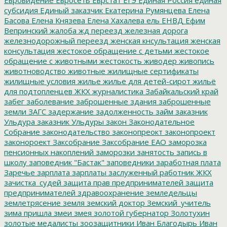
субсидия
Единый заказчик
Екатерина Румянцева
Елена
Басова
Елена Князева
Елена Хахалева
ель
ЕНВД
Ефим
Вепринский
жалоба
жд переезд
железная дорога
железнодорожный переезд
женская кнсультация
женская
консультация
жестокое обращение с детьми
жестокое
обращение с животными
жестокость
живодер
живопись
животноводство
животные
жилищные сертификаты
жилищные условия
жилье
жилье для детей-сирот
жильё
для подтопленцев
ЖКХ
журналистика
Забайкальский край
забег
заболевание
заброшенные здания
заброшенные
земли
ЗАГС
задержание
задолженность
займ
заказник
Ульдура
заказник Ульдуры
закон
Законодательное
Собрание
законодательство
законопреокт
законопроект
законороект
Заксобрание
Заксобрание ЕАО
заморозка
пенсионных накоплений
заморозки
занятость
запись в
школу
заповедник "Бастак"
заповедники
заработная плата
Заречье
зарплата
зарплаты
заслуженный работник ЖКХ
зачистка_судей
защита прав предпринимателей
защита
предпринимателей
здравоохранение
земледельцы
землетрясение
земля
земский доктор
Земский_учитель
зима пришла
змеи
змея
золотой губернатор
Золотухин
золотые медалисты
зоозащитники
Иван Благодырь
Иван