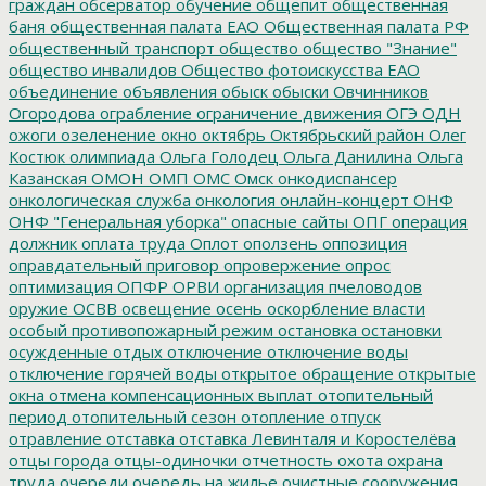
граждан
обсерватор
обучение
общепит
общественная
баня
общественная палата ЕАО
Общественная палата РФ
общественный транспорт
общество
общество "Знание"
общество инвалидов
Общество фотоискусства ЕАО
объединение
объявления
обыск
обыски
Овчинников
Огородова
ограбление
ограничение движения
ОГЭ
ОДН
ожоги
озеленение
окно
октябрь
Октябрьский район
Олег
Костюк
олимпиада
Ольга Голодец
Ольга Данилина
Ольга
Казанская
ОМОН
ОМП
ОМС
Омск
онкодиспансер
онкологическая служба
онкология
онлайн-концерт
ОНФ
ОНФ "Генеральная уборка"
опасные сайты
ОПГ
операция
должник
оплата труда
Оплот
оползень
оппозиция
оправдательный приговор
опровержение
опрос
оптимизация
ОПФР
ОРВИ
организация пчеловодов
оружие
ОСВВ
освещение
осень
оскорбление власти
особый противопожарный режим
остановка
остановки
осужденные
отдых
отключение
отключение воды
отключение горячей воды
открытое обращение
открытые
окна
отмена компенсационных выплат
отопительный
период
отопительный сезон
отопление
отпуск
отравление
отставка
отставка Левинталя и Коростелёва
отцы города
отцы-одиночки
отчетность
охота
охрана
труда
очереди
очередь на жилье
очистные сооружения