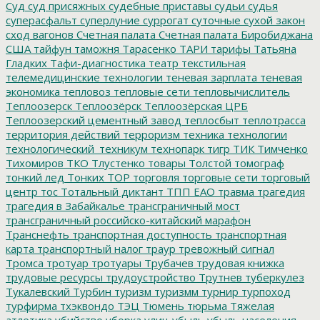
Суд
суд присяжных
судебные приставы
судьи
судья
суперасфальт
суперлуние
суррогат
суточные
сухой закон
сход вагонов
Счетная палата
Счетная палата Биробиджана
США
тайфун
таможня
Тарасенко
ТАРИ
тарифы
Татьяна
Гладких
Тафи-диагностика
театр
текстильная
телемедицинские технологии
теневая зарплата
теневая
экономика
тепловоз
тепловые сети
тепловычислитель
Теплоозерск
Теплоозёрск
Теплоозёрская ЦРБ
Теплоозерский цементный завод
теплосбыт
теплотрасса
территория действий
терроризм
техника
технологии
технологический_техникум
технопарк
тигр
ТИК
Тимченко
Тихомиров
ТКО
Тлустенко
товары
Толстой
томограф
тонкий лед
Тонких
ТОР
торговля
торговые сети
торговый
центр
тос
Тотальный диктант
ТПП ЕАО
травма
трагедия
трагедия в Забайкалье
трансграничный мост
трансграничный российско-китайский марафон
Транснефть
транспортная доступность
транспортная
карта
транспортный налог
траур
тревожный сигнал
Тромса
тротуар
тротуары
Трубачев
трудовая книжка
трудовые ресурсы
трудоустройство
Трутнев
туберкулез
Тукалевский
Турбин
туризм
туризмм
турнир
турпоход
турфирма
тхэквондо
ТЭЦ
Тюмень
тюрьма
Тяжелая
атлетика
убийство
уборка улиц
убыль
убыль населения