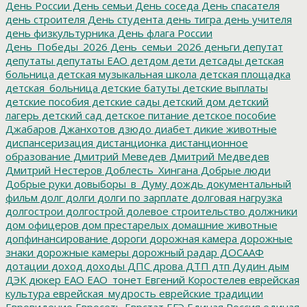
День России
День семьи
День соседа
День спасателя
день строителя
День студента
день тигра
день учителя
день физкультурника
День флага России
День_Победы_2026
День_семьи_2026
деньги
депутат
депутаты
депутаты ЕАО
детдом
дети
детсады
детская
больница
детская музыкальная школа
детская площадка
детская_больница
детские батуты
детские выплаты
детские пособия
детские сады
детский дом
детский
лагерь
детский сад
детское питание
детское пособие
Джабаров
Джанхотов
дзюдо
диабет
дикие животные
диспансеризация
дистанционка
дистанционное
образование
Дмитрий Меведев
Дмитрий Медведев
Дмитрий Нестеров
Доблесть_Хингана
Добрые люди
Добрые руки
довыборы_в_Думу
дождь
документальный
фильм
долг
долги
долги по зарплате
долговая нагрузка
долгострои
долгострой
долевое строительство
должники
дом офицеров
дом престарелых
домашние животные
допфинансирование
дороги
дорожная камера
дорожные
знаки
дорожные камеры
дорожный радар
ДОСААФ
дотации
доход
доходы
ДПС
дрова
ДТП
дтп
Дудин
дым
ДЭК
дюкер
ЕАО
ЕАО_тонет
Евгений Коростелев
еврейская
культура
еврейская_мудрость
еврейские традиции
Евровидение
Евросеть
Еврстат
ЕГЭ
Единая Россия
единая