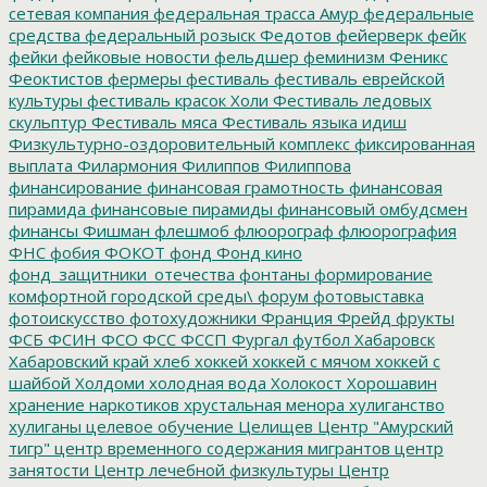
сетевая компания
федеральная трасса Амур
федеральные
средства
федеральный розыск
Федотов
фейерверк
фейк
фейки
фейковые новости
фельдшер
феминизм
Феникс
Феоктистов
фермеры
фестиваль
фестиваль еврейской
культуры
фестиваль красок Холи
Фестиваль ледовых
скульптур
Фестиваль мяса
Фестиваль языка идиш
Физкультурно-оздоровительный комплекс
фиксированная
выплата
Филармония
Филиппов
Филиппова
финансирование
финансовая грамотность
финансовая
пирамида
финансовые пирамиды
финансовый омбудсмен
финансы
Фишман
флешмоб
флюорограф
флюорография
ФНС
фобия
ФОКОТ
фонд
Фонд кино
фонд_защитники_отечества
фонтаны
формирование
комфортной городской среды\
форум
фотовыставка
фотоискусство
фотохудожники
Франция
Фрейд
фрукты
ФСБ
ФСИН
ФСО
ФСС
ФССП
Фургал
футбол
Хабаровск
Хабаровский край
хлеб
хоккей
хоккей с мячом
хоккей с
шайбой
Холдоми
холодная вода
Холокост
Хорошавин
хранение наркотиков
хрустальная менора
хулиганство
хулиганы
целевое обучение
Целищев
Центр "Амурский
тигр"
центр временного содержания мигрантов
центр
занятости
Центр лечебной физкультуры
Центр