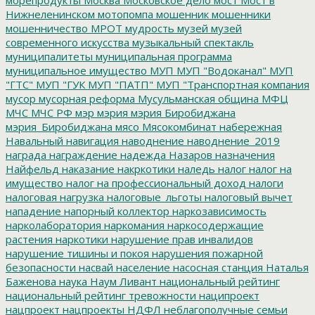
Нижнеленинском
мотопомпа
мошенник
мошенники
мошенничество
МРОТ
мудрость
музей
музей
современного искусства
музыкальный спектакль
муниципалитеты
муниципальная программа
муниципальное имущество
МУП
МУП "Водоканал"
МУП
"ГТС"
МУП "ГУК
МУП "ПАТП"
МУП "Транспортная компания
мусор
мусорная реформа
Мусульманская община
МФЦ
МЧС
МЧС РФ
мэр
мэрия
мэрия Биробиджана
мэрия_Биробиджана
мясо
Мясокомбинат
набережная
Навальный
навигация
наводнение
наводнение_2019
награда
награждение
надежда
Назаров
назначения
Найфельд
наказание
накркотики
наледь
налог
налог на
имущество
налог на профессиональный доход
налоги
налоговая нагрузка
налоговые_льготы
налоговый вычет
нападение
напорный коллектор
наркозависимость
нарколаборатория
наркомания
наркосодержащие
растения
наркотики
нарушение прав инвалидов
нарушение тишины и покоя
нарушения пожарной
безопасности
насвай
население
насосная станция
Наталья
Баженова
наука
Наум Ливант
национальный рейтинг
национальный рейтинг тревожности
наципроект
нацпроект
нацпроекты
НДФЛ
неблагополучные семьи