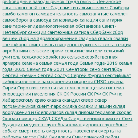
рыбоводные заводы
рынок труда
рысь
с. Ленинское
сага_налоговый_гнет
Сад памяти
сальмонеллез
Самбери
самбо
самогон
самодеятельность
самозанятые
самолет
самооборона
самосуд
санавиация
санация
санитария
санитарно-эпидемиологическая обстанвока
Санкт-
Петербург
санкции
сантехника
сатира
Сбербанк
сбор
вещей
сбор на здравоохранение
свадьба
свалка
свалки
светофоры
свищ
связь
священнослужитель
секта
секция
акробатики
сельские врачи
сельские жители
сельский
учитель
сельское хозяйство
сельскохозяйственная
ярмарка
семена
семья
семья года
Семья года-2019
семья
года-2020
Семья года-2021
Сенаторы
сено
сентябрь
Сергей Ерёмин
Сергей Солтус
Сергей Фургал
сертификат
сибиреязвенные захоронения
сигареты
СИЗО
сирена
Сирия
Сироткин
сироты
система оповещения
система
оповещения населения
СК
СК России
СК РФ
СК РФ по
Хабаровскому краю
сказка
скандал
сквер
сквер
пограничников
скейт-парк
скидка
скидки и акции
склад
вооружения и боеприпасов
склад пиломатериалов
скорая
Скорая помощь
СКУД
СКУДы
Следственный комитет
Слет
будущих медиков
служебная командировка
служебные
собаки
смертность
смертность населения
смерть на
рабочем месте
СМИ
Смидович
Смидовичский район