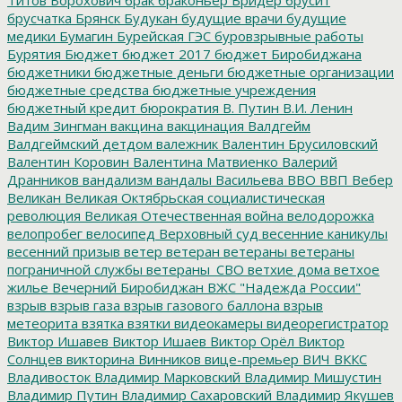
брусчатка
Брянск
Будукан
будущие врачи
будущие
медики
Бумагин
Бурейская ГЭС
буровзрывные работы
Бурятия
Бюджет
бюджет 2017
бюджет Биробиджана
бюджетники
бюджетные деньги
бюджетные организации
бюджетные средства
бюджетные учреждения
бюджетный кредит
бюрократия
В. Путин
В.И. Ленин
Вадим Зингман
вакцина
вакцинация
Валдгейм
Валдгеймский детдом
валежник
Валентин Брусиловский
Валентин Коровин
Валентина Матвиенко
Валерий
Дранников
вандализм
вандалы
Васильева
ВВО
ВВП
Вебер
Великан
Великая Октябрьская социалистическая
революция
Великая Отечественная война
велодорожка
велопробег
велосипед
Верховный суд
весенние каникулы
весенний призыв
ветер
ветеран
ветераны
ветераны
пограничной службы
ветераны_СВО
ветхие дома
ветхое
жилье
Вечерний Биробиджан
ВЖС "Надежда России"
взрыв
взрыв газа
взрыв газового баллона
взрыв
метеорита
взятка
взятки
видеокамеры
видеорегистратор
Виктор Ишавев
Виктор Ишаев
Виктор Орёл
Виктор
Солнцев
викторина
Винников
вице-премьер
ВИЧ
ВККС
Владивосток
Владимир Марковский
Владимир Мишустин
Владимир Путин
Владимир Сахаровский
Владимир Якушев