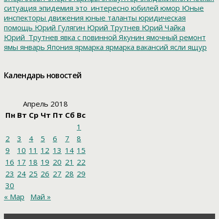
ситуация
эпидемия
это_интересно
юбилей
юмор
Юные
инспекторы движения
юные таланты
юридическая
помощь
Юрий Гулягин
Юрий Трутнев
Юрий Чайка
Юрий_Трутнев
явка с повинной
Якунин
ямочный ремонт
ямы
январь
Япония
ярмарка
ярмарка вакансий
ясли
ящур
Календарь новостей
Апрель 2018
Пн
Вт
Ср
Чт
Пт
Сб
Вс
1
2
3
4
5
6
7
8
9
10
11
12
13
14
15
16
17
18
19
20
21
22
23
24
25
26
27
28
29
30
« Мар
Май »