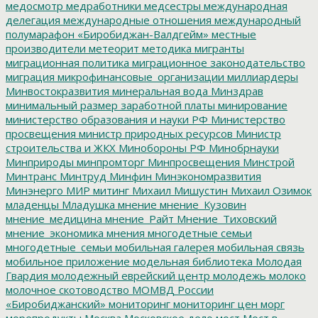
медосмотр
медработники
медсестры
международная
делегация
международные отношения
международный
полумарафон «Биробиджан-Валдгейм»
местные
производители
метеорит
методика
мигранты
миграционная политика
миграционное законодательство
миграция
микрофинансовые_организации
миллиардеры
Минвостокразвития
минеральная вода
Минздрав
минимальный размер заработной платы
минирование
министерство образования и науки РФ
Министерство
просвещения
министр природных ресурсов
Министр
строительства и ЖКХ
Минобороны РФ
Минобрнауки
Минприроды
минпромторг
Минпросвещения
Минстрой
Минтранс
Минтруд
Минфин
Минэкономразвития
Минэнерго
МИР
митинг
Михаил Мишустин
Михаил Озимок
младенцы
Младушка
мнение
мнение_Кузовин
мнение_медицина
мнение_Райт
Мнение_Тиховский
мнение_экономика
мнения
многодетные семьи
многодетные_семьи
мобильная галерея
мобильная связь
мобильное приложение
модельная библиотека
Молодая
Гвардия
молодежный еврейский центр
молодежь
молоко
молочное скотоводство
МОМВД России
«Биробиджанский»
мониторинг
мониторинг цен
морг
морепродукты
Москва
Московское дело
мост
Мост в