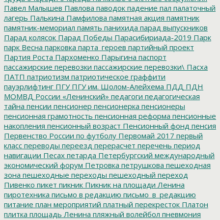
Павел Малышев
Павлова
паводок
падение
пал
палаточный
лагерь
Палькина
Памфилова
памятная акция
памятник
памятник-мемориал
память
панихида
парад выпускников
Парад колясок
Парад Победы
Парасибириада-2019
Парк
парк Весна
парковка
парта_героев
партийный проект
Партия Роста
Пархоменко
Парыгина
паспорт
пассажирские перевозки
пассажирские перевозки\
Пасха
ПАТП
патриотизм
патриотическое граффити
пауэрлифтинг
ПГУ
ПГУ им. Шолом-Алейхема
ПДД
ПДН
МОМВД России «Ленинский»
педагоги
педагогическая
тайна
пенсии
пенсионер
пенсионерка
пенсионеры
пенсионная грамотность
пенсионная реформа
пенсионные
накопления
пенсионный возраст
Пенсионный фонд
пенсия
Первенство России по футболу
Первомай 2017
первый
класс
переводы
переезд
перерасчет
перечень
период
навигации
Песах
петарда
Петербургский международный
экономический форум
Петровка
петрушкова
пешеходная
зона
пешеходные переходы
пешеходный переход
Пивенко
пикет
пикник
Пикник на площади Ленина
пиротехника
письмо в редакцию
письмо_в_редакцию
питание
план мероприятий
платный перекресток
Платон
плитка
площадь Ленина
пляжный волейбол
пневмония