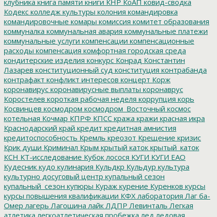
клубника
книга памяти
книги
КНР
КоАП
ковид-сводка
Кодекс
колледж культуры
колония
командировка
командировочные
комары
комиссия
комитет образования
коммуналка
коммунальная авария
коммунальные платежи
коммунальные услуги
компенсации
компенсационные
расходы
компенсация
комфортная городская среда
кондитерские изделия
конкурс
Конрад
Константин
Лазарев
конституционный суд
конституция
контрабанда
контрафакт
конфликт интересов
концерт
Корж
коронавирус
коронавирусные выплаты
коронаврус
Коростелев
короткая рабочая неделя
коррупция
корь
Косвинцев
космодром
космодром_Восточный
космос
котельная
Кочмар
КПРФ
КПСС
кража
кражи
красная икра
Краснодарский край
кредит
кредитная амнистия
кредитоспособность
Кремль
креозот
Крещение
кризис
Крик души
Криминал
Крым
крытый каток
крытый_каток
КСН
КТ-исследование
Кубок лосося
КУГИ
КУГИ ЕАО
Кудесник
кудо
кулинария
Кульдкр
Кульдур
культура
культурно досуговый центр
купальный сезон
купальный_сезон
купюры
Кураж
курение
Куренков
курсы
курсы повышения квалификации
КФХ
лаборатория
Лаг ба-
Омер
лагерь
Лагошина
лайк
ЛДПР
Левинталь
Легкая
атлетика
легкоатлетическая пробежка
лед
ледовая