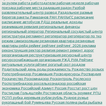
за рулем
работа
работодатели
рабочая неделя
рабочая
поездка
рабочие места
радиация
радон
Разбой
развлекательный центр
развод
Раздольное
размыв
берегов
ракеты
Рамазанов
РАН
РАНХиГС
расписание
расписание автобусов
РДШ
реальные доходы
реанимация
ревизия
региональные финансы
региональный оператор
Региональный сосудистый центр
регистратура
регламент
регоператор
регоператор по тко
режим самоизоляции
резиновая квартира
резиновые
квартиры
рейд
рейинг
рейтинг
рейтинг_2026
реклама
реконструкция
ректор
религия
ремонт
ремонт дорог
реорганизация
реструктуризация
ресурсный центр
ресурсоснабжающая организация
РЖД
РИА Рейтинг
ритуальные услуги
рйтинг
рогатый скот
роддом
Родительский день
роды
рождаемость
Рождество
розыск
Ропотребнадзор
Росавиация
Росводресурсы
Росгвардия
Роскачество
Роскомнадзор
Росконтроль
Рослесхоз
Роспотребнадзор
россельхознадзор
российская
экономика
Российский Азимут
Россия
Росстат
рост цен
Ростислав Гольдштейн
Ростовская область
роуминг
РПЦ
РСПП
рубка деревьев
рубли
рубль
Рудное
ружье
рукопашный бой
Румянцева
Русская поляна
рыба
рыбалка