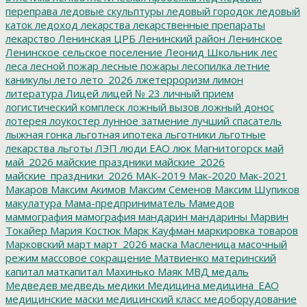
переправа
ледовые скульптуры
ледовый городок
ледовый
каток
ледоход
лекарства
лекарственные препараты
лекарство
Ленинская ЦРБ
Ленинский район
Ленинское
Ленинское сельское поселение
Леонид Школьник
лес
леса
лесной пожар
лесные пожары
лесопилка
летние
каникулы
лето
лето_2026
лжетерроризм
лимон
литература
Лицей
лицей № 23
личный прием
логистический комплеск
ложный вызов
ложный донос
лотерея
лоукостер
лунное затмение
лучший спасатель
лыжная гонка
льготная ипотека
льготники
льготные
лекарства
льготы
ЛЭП
люди ЕАО
люк
Магнитогорск
май
май_2026
майские праздники
майские_2026
майские_праздники_2026
МАК-2019
Мак-2020
Мак-2021
Макаров
Максим Акимов
Максим Семенов
Максим Шупиков
макулатура
Мама-предприниматель
Мамедов
маммография
мамография
мандарин
мандарины
Марвин
Токайер
Мария Костюк
Марк Кауфман
маркировка товаров
Марковский
март
март_2026
маска
Масленица
масочный
режим
массовое сокращение
Матвиенко
материнский
капитал
маткапитал
Махинько
Маяк
МВД
медаль
Медведев
медведь
медики
Медицина
медицина_ЕАО
медицинские маски
медицинский класс
медоборудование