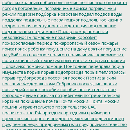
побег из колонии
побои
повышение пенсионного возраста
погода
погорельцы
пограничные войска
пограничный
режим
подарки
подборка_новостей
подвал
подвоз воды
подделка
поддельные права
поджог
подпольное казино
подростковая преступность
подстанция
подтопление
подтопленцы
подъемные
Пожар
пожар
пожарная
безопасность
пожарные
пожарный кроссфит
пожароопасный период
пожароопасный сезон
пожары
поиск
поиск ребенка
покушение на дачу взятки
покушение
на убийство
полезное
полигон
поликлиника
полиомиелит
политехнический техникум
политические партии
полиция
Половинко
помойки
помощь
Понтонная переправа
порча
имущества
порыв
порыв водопровода
порыв теплотрассы
порыв трубопровода
посевная
поселок Партизанский
послание Федеральному Собранию
последние звонки
последний звонок
пособие
пособия
постинтернатное
сопровождение
посылка
потребители
потребительская
корзина
похищение
почта
Почта России
Почта_России
пошлины
правительство
правительство ЕАО
правительство РФ
праздник
праздники
праймериз
превышение скорости
предостережение
предпенсионер
предпенсионеры
предприниматели
предпринимательство
Президент
президент России
Президент РФ