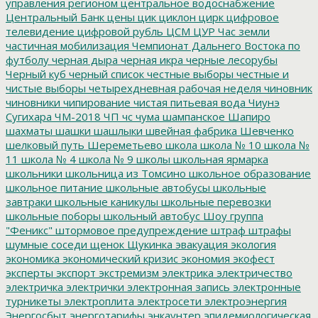
управления регионом
центральное водоснабжение
Центральный Банк
цены
цик
циклон
цирк
цифровое
телевидение
цифровой рубль
ЦСМ
ЦУР
Час земли
частичная мобилизация
Чемпионат Дальнего Востока по
футболу
черная дыра
черная икра
черные лесорубы
Черный куб
черный список
честные выборы
честные и
чистые выборы
четырехдневная рабочая неделя
чиновник
чиновники
чипирование
чистая питьевая вода
Чиунэ
Сугихара
ЧМ-2018
ЧП
чс
чума
шампанское
Шапиро
шахматы
шашки
шашлыки
швейная фабрика
Шевченко
шелковый путь
Шереметьево
школа
школа № 10
школа №
11
школа № 4
школа № 9
школы
школьная ярмарка
школьники
школьница из Томсино
школьное образование
школьное питание
школьные автобусы
школьные
завтраки
школьные каникулы
школьные перевозки
школьные поборы
школьный автобус
Шоу группа
"Феникс"
штормовое предупреждение
штраф
штрафы
шумные соседи
щенок
Щукинка
эвакуация
экология
экономика
экономический кризис
экономия
экофест
эксперты
экспорт
экстремизм
электрика
электричество
электричка
электрички
электронная запись
электронные
турникеты
электроплита
электросети
электроэнергия
Энергосбыт
энерготарифы
энкаунтер
эпидемиологическая