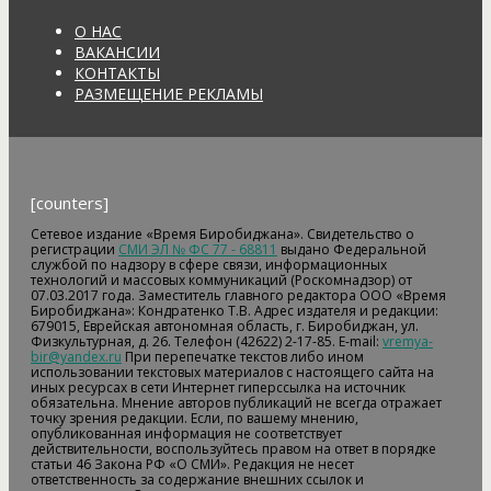
О НАС
ВАКАНСИИ
КОНТАКТЫ
РАЗМЕЩЕНИЕ РЕКЛАМЫ
[counters]
Сетевое издание «Время Биробиджана». Свидетельство о
регистрации
СМИ ЭЛ № ФС 77 - 68811
выдано Федеральной
службой по надзору в сфере связи, информационных
технологий и массовых коммуникаций (Роскомнадзор) от
07.03.2017 года. Заместитель главного редактора ООО «Время
Биробиджана»: Кондратенко Т.В. Адрес издателя и редакции:
679015, Еврейская автономная область, г. Биробиджан, ул.
Физкультурная, д. 26. Телефон (42622) 2-17-85. E-mail:
vremya-
bir@yandex.ru
При перепечатке текстов либо ином
использовании текстовых материалов с настоящего сайта на
иных ресурсах в сети Интернет гиперссылка на источник
обязательна. Мнение авторов публикаций не всегда отражает
точку зрения редакции. Если, по вашему мнению,
опубликованная информация не соответствует
действительности, воспользуйтесь правом на ответ в порядке
статьи 46 Закона РФ «О СМИ». Редакция не несет
ответственность за содержание внешних ссылок и