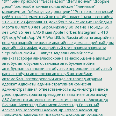
"@"
"Банк приколов"
"Бествидео"
"Дети войны"
"Добрые
дела"
"железобетонные полицейские"
"ленивые"
малоимущие
"обманутые дольщики"
"Рентгенологический
субботник"
"Цементный поток"
@
1 класс
1 мая
1 сентября
112
2018
23 февраля
31 декабря
5
5G
75-летие Победы
8
Марта
80 лет
80 лет Биробиджану
80_летие_Победы
85
лет ЕАО
85_лет_ЕАО
9 мая
Apple
Forbes
Instagram
L-410
QR-код
WhatsApp
Wi-Fi
WorldSkills Russia
аборты
аварийная
посадка
аварийное жилье
аварийные дома
аварийный дом
аварийный жилфонд
аварийный мост
авария
авария на
Чернобыльской АЭС
август
Авдалян
авиабилеты
авиакатастрофа
авиалесоохрана
авиасообщение
авиация
автобус
автобусная остановка
автобусные войны
автобусные остановки
автобусные перевозки
автобусный
парк
автобусы
автовокзал
автоклуб
автомобили
автомобиль
автоперевозки
Агада
агитпоезд
аграрии
адвокат
Адвокаты
административная комиссия
административная ответственность
административное
дело
администрация президента
азартные игры
азимут
АЗС
Акименко
активист
акция
акция протеста
Александр
Буксман
Александр Винников
Александр Головатый
Александр Золотухин
Александр Козлов
Александр
Левинталь
Александр Ливенталь
Александр Романов