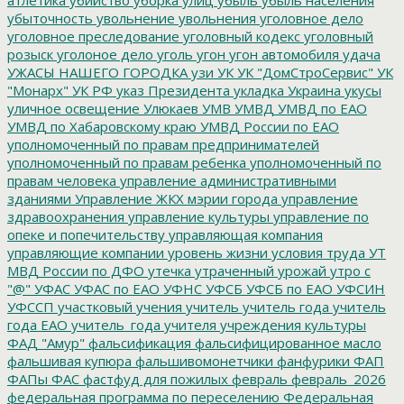
убыточность
увольнение
увольнения
уголовное дело
уголовное преследование
уголовный кодекс
уголовный
розыск
уголоное дело
уголь
угон
угон автомобиля
удача
УЖАСЫ НАШЕГО ГОРОДКА
узи
УК
УК "ДомСтроСервис"
УК
"Монарх"
УК РФ
указ Президента
укладка
Украина
укусы
уличное освещение
Улюкаев
УМВ
УМВД
УМВД по ЕАО
УМВД по Хабаровскому краю
УМВД России по ЕАО
уполномоченный по правам предпринимателей
уполномоченный по правам ребенка
уполномоченный по
правам человека
управление административными
зданиями
Управление ЖКХ мэрии города
управление
здравоохранения
управление культуры
управление по
опеке и попечительству
управляющая компания
управляющие компании
уровень жизни
условия труда
УТ
МВД России по ДФО
утечка
утраченный урожай
утро с
"@"
УФАС
УФАС по ЕАО
УФНС
УФСБ
УФСБ по ЕАО
УФСИН
УФССП
участковый
учения
учитель
учитель года
учитель
года ЕАО
учитель_года
учителя
учреждения культуры
ФАД "Амур"
фальсификация
фальсифицированное масло
фальшивая купюра
фальшивомонетчики
фанфурики
ФАП
ФАПы
ФАС
фастфуд для пожилых
февраль
февраль_2026
федеральная программа по переселению
Федеральная