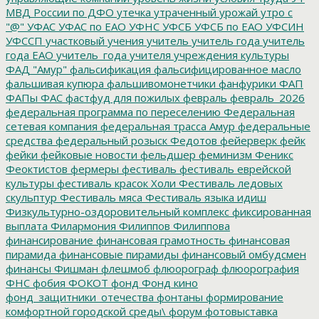
МВД России по ДФО
утечка
утраченный урожай
утро с
"@"
УФАС
УФАС по ЕАО
УФНС
УФСБ
УФСБ по ЕАО
УФСИН
УФССП
участковый
учения
учитель
учитель года
учитель
года ЕАО
учитель_года
учителя
учреждения культуры
ФАД "Амур"
фальсификация
фальсифицированное масло
фальшивая купюра
фальшивомонетчики
фанфурики
ФАП
ФАПы
ФАС
фастфуд для пожилых
февраль
февраль_2026
федеральная программа по переселению
Федеральная
сетевая компания
федеральная трасса Амур
федеральные
средства
федеральный розыск
Федотов
фейерверк
фейк
фейки
фейковые новости
фельдшер
феминизм
Феникс
Феоктистов
фермеры
фестиваль
фестиваль еврейской
культуры
фестиваль красок Холи
Фестиваль ледовых
скульптур
Фестиваль мяса
Фестиваль языка идиш
Физкультурно-оздоровительный комплекс
фиксированная
выплата
Филармония
Филиппов
Филиппова
финансирование
финансовая грамотность
финансовая
пирамида
финансовые пирамиды
финансовый омбудсмен
финансы
Фишман
флешмоб
флюорограф
флюорография
ФНС
фобия
ФОКОТ
фонд
Фонд кино
фонд_защитники_отечества
фонтаны
формирование
комфортной городской среды\
форум
фотовыставка