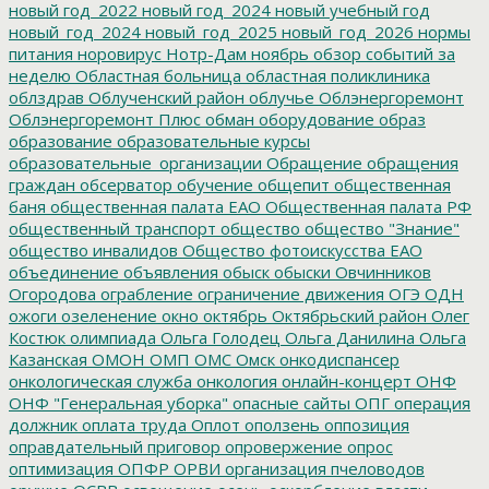
новый год_2022
новый год_2024
новый учебный год
новый_год_2024
новый_год_2025
новый_год_2026
нормы
питания
норовирус
Нотр-Дам
ноябрь
обзор событий за
неделю
Областная больница
областная поликлиника
облздрав
Облученский район
облучье
Облэнергоремонт
Облэнергоремонт Плюс
обман
оборудование
образ
образование
образовательные курсы
образовательные_организации
Обращение
обращения
граждан
обсерватор
обучение
общепит
общественная
баня
общественная палата ЕАО
Общественная палата РФ
общественный транспорт
общество
общество "Знание"
общество инвалидов
Общество фотоискусства ЕАО
объединение
объявления
обыск
обыски
Овчинников
Огородова
ограбление
ограничение движения
ОГЭ
ОДН
ожоги
озеленение
окно
октябрь
Октябрьский район
Олег
Костюк
олимпиада
Ольга Голодец
Ольга Данилина
Ольга
Казанская
ОМОН
ОМП
ОМС
Омск
онкодиспансер
онкологическая служба
онкология
онлайн-концерт
ОНФ
ОНФ "Генеральная уборка"
опасные сайты
ОПГ
операция
должник
оплата труда
Оплот
оползень
оппозиция
оправдательный приговор
опровержение
опрос
оптимизация
ОПФР
ОРВИ
организация пчеловодов