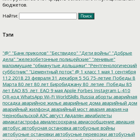
бюджетов.
Найти:
Тэги
"@"
"Банк приколов"
"Бествидео"
"Дети войны"
"Добрые
дела"
"железобетонные полицейские"
"ленивые"
малоимущие
"обманутые дольщики"
"Рентгенологический
субботник"
"Цементный поток"
@
1 класс
1 мая
1 сентября
112
2018
23 февраля
31 декабря
5
5G
75-летие Победы
8
Марта
80 лет
80 лет Биробиджану
80_летие_Победы
85
лет ЕАО
85_лет_ЕАО
9 мая
Apple
Forbes
Instagram
L-410
QR-код
WhatsApp
Wi-Fi
WorldSkills Russia
аборты
аварийная
посадка
аварийное жилье
аварийные дома
аварийный дом
аварийный жилфонд
аварийный мост
авария
авария на
Чернобыльской АЭС
август
Авдалян
авиабилеты
авиакатастрофа
авиалесоохрана
авиасообщение
авиация
автобус
автобусная остановка
автобусные войны
автобусные остановки
автобусные перевозки
автобусный