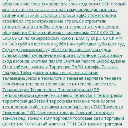
образование
средняя зарплата
срок годности
СССР
старый
мост
статистика
статья
стела
стимулирующие выплаты
стипендия
стихия
столица
столица ДфО
стоматология
страйкбол
страх
страхование
стрельба
строители
строительство
стройка
студент
студенты
студенческое
общежитие
Стычка рабочих с силовиками
СУ СК
СУ СК по
ЕАО
СУ СК по Хабаровскому краю и ЕАО
су ск рф
СУ СК РФ
по ЕАО
субботнее чтиво
субботник
субсидии
субсидия
суд
Суд
суд присяжных
судебные приставы
судьи
судья
суперасфальт
суперлуние
суррогат
суточные
сухой закон
сход вагонов
Счетная палата
Счетная палата Биробиджана
США
тайфун
таможня
Тарасенко
ТАРИ
тарифы
Татьяна
Гладких
Тафи-диагностика
театр
текстильная
телемедицинские технологии
теневая зарплата
теневая
экономика
тепловоз
тепловые сети
тепловычислитель
Теплоозерск
Теплоозёрск
Теплоозёрская ЦРБ
Теплоозерский цементный завод
теплосбыт
теплотрасса
территория действий
терроризм
техника
технологии
технологический_техникум
технопарк
тигр
ТИК
Тимченко
Тихомиров
ТКО
Тлустенко
товары
Толстой
томограф
тонкий лед
Тонких
ТОР
торговля
торговые сети
торговый
центр
тос
Тотальный диктант
ТПП ЕАО
травма
трагедия