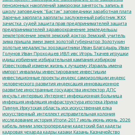
пенсионных накоплений
заморозки
занятость
запись в
школу
заповедник "Бастак"
заповедники
заработная плата
Заречье
зарплата
зарплаты
заслуженный работник ЖКХ
зачистка_судей
защита прав предпринимателей
защита
предпринимателей
здравоохранение
земледельцы
землетрясение
земля
земский доктор
Земский_учитель
зима пришла
змеи
змея
золотой губернатор
Золотухин
золотые медалисты
зоозащитники
Иван Благодырь
Иван
Голунов
Иван Проходцев
ИВЛ
ивс
Игорь Ткачев
игрушки
идиш
избиение
избирательная кампания
избирком
Известковый
измени жизнь к лучшему
Израиль
имена
импорт
инвалиды
инвестирование
инвестиции
инвестиционные проекты
индекс самоизоляции
индекс
человеческого развития
индексация
инновационное
развитие
иностранные государства
инспектор ДПС
инсульт
интервью
Интернет
инфекционная больница
инфекция
инфляция
инфраструктура
ипотека
Ирина
Пинчук
Иркутская область
иск
искусственная елка
искусственный_интеллект
исправительная колония
исследование
история
Итоги-2017
июль
июнь
июнь_2026
кабель линии электропередачи
кадетский бал
кадеты
кадровая чехарда
кадры
казаки
Казань
Казначейство