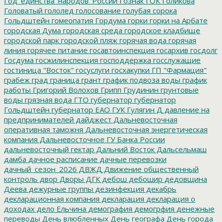
Год_единства_народов_России
Гознак
ГОК
Голикова
Головатый
гололед
голосование
голубая сорока
Гольдштейн
гомеопатия
Гордума
горки
горки на Арбате
городская Дума
городская среда
городское кладбище
городской парк
городской пляж
горячая вода
горячая
линия
горячее питание
госавтоинспекция
госархив
госдолг
Госдума
госжилинспекция
господдержка
госслужащие
гостиница "Восток"
госуслуги
госхакупки
ГП "Фармация"
грабеж
град
граница
грант
график подвоза воды
график
работы
Григорий Волохов
Грипп
Грудинин
грунтовые
воды
грязная вода
ГТО
губернатор
губернатор
Гольдштейн
губернатор ЕАО
ГУК
Гулягин
Д
давление на
предпринимателей
дайджест
Дальневосточная
оперативная таможня
Дальневосточная энергетическая
компания
Дальневосточное ГУ Банка России
дальневосточный гектар
Дальний Восток
Дальсельмаш
дамба
дачное расписание
дачные перевозки
дачный_сезон_2026
ДВЖД
Движение общественный
контроль
двор
Дворы
ДГК
дебош
дебошир
дедовщина
Деева
дежурные группы
дезинфекция
декабрь
декларационная компания
декларация
декларация о
доходах
дело Ельчина
демография
демогрфия
денежные
переводы
День влюбленных
День географа
День города