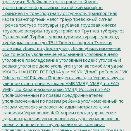
трагедия в Забайкалье
трансграничный мост
трансграничный российско-китайский марафон
Транснефть
транспортная доступность
транспортная
карта
транспортный налог
траур
тревожный сигнал
Тромса
тротуар
тротуары
Трубачев
трудовая книжка
трудовые ресурсы
трудоустройство
Трутнев
туберкулез
Тукалевский
Турбин
туризм
туризмм
турнир
турпоход
турфирма
тхэквондо
ТЭЦ
Тюмень
тюрьма
Тяжелая
атлетика
убийство
уборка улиц
убыль
убыль населения
убыточность
увольнение
увольнения
уголовное дело
уголовное преследование
уголовный кодекс
уголовный
розыск
уголоное дело
уголь
угон
угон автомобиля
удача
УЖАСЫ НАШЕГО ГОРОДКА
узи
УК
УК "ДомСтроСервис"
УК
"Монарх"
УК РФ
указ Президента
укладка
Украина
укусы
уличное освещение
Улюкаев
УМВ
УМВД
УМВД по ЕАО
УМВД по Хабаровскому краю
УМВД России по ЕАО
уполномоченный по правам предпринимателей
уполномоченный по правам ребенка
уполномоченный по
правам человека
управление административными
зданиями
Управление ЖКХ мэрии города
управление
здравоохранения
управление культуры
управление по
опеке и попечительству
управляющая компания
управляющие компании
уровень жизни
условия труда
УТ