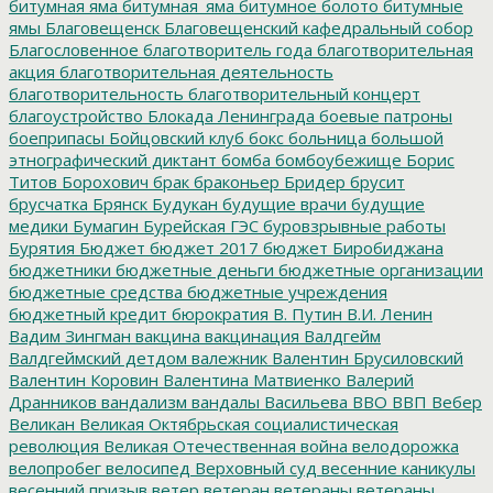
битумная яма
битумная_яма
битумное болото
битумные
ямы
Благовещенск
Благовещенский кафедральный собор
Благословенное
благотворитель года
благотворительная
акция
благотворительная деятельность
благотворительность
благотворительный концерт
благоустройство
Блокада Ленинграда
боевые патроны
боеприпасы
Бойцовский клуб
бокс
больница
большой
этнографический диктант
бомба
бомбоубежище
Борис
Титов
Борохович
брак
браконьер
Бридер
брусит
брусчатка
Брянск
Будукан
будущие врачи
будущие
медики
Бумагин
Бурейская ГЭС
буровзрывные работы
Бурятия
Бюджет
бюджет 2017
бюджет Биробиджана
бюджетники
бюджетные деньги
бюджетные организации
бюджетные средства
бюджетные учреждения
бюджетный кредит
бюрократия
В. Путин
В.И. Ленин
Вадим Зингман
вакцина
вакцинация
Валдгейм
Валдгеймский детдом
валежник
Валентин Брусиловский
Валентин Коровин
Валентина Матвиенко
Валерий
Дранников
вандализм
вандалы
Васильева
ВВО
ВВП
Вебер
Великан
Великая Октябрьская социалистическая
революция
Великая Отечественная война
велодорожка
велопробег
велосипед
Верховный суд
весенние каникулы
весенний призыв
ветер
ветеран
ветераны
ветераны