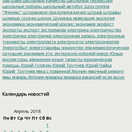
завтраки
школьные каникулы
школьные перевозки
школьные поборы
школьный автобус
Шоу группа
"Феникс"
штормовое предупреждение
штраф
штрафы
шумные соседи
щенок
Щукинка
эвакуация
экология
экономика
экономический кризис
экономия
экофест
эксперты
экспорт
экстремизм
электрика
электричество
электричка
электрички
электронная запись
электронные
турникеты
электроплита
электросети
электроэнергия
Энергосбыт
энерготарифы
энкаунтер
эпидемиологическая
ситуация
эпидемия
это_интересно
юбилей
юмор
Юные
инспекторы движения
юные таланты
юридическая
помощь
Юрий Гулягин
Юрий Трутнев
Юрий Чайка
Юрий_Трутнев
явка с повинной
Якунин
ямочный ремонт
ямы
январь
Япония
ярмарка
ярмарка вакансий
ясли
ящур
Календарь новостей
Апрель 2018
Пн
Вт
Ср
Чт
Пт
Сб
Вс
1