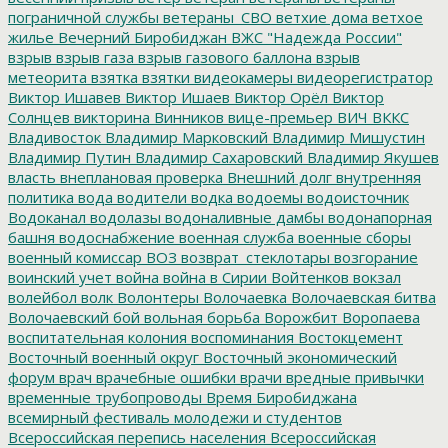
пограничной службы
ветераны_СВО
ветхие дома
ветхое
жилье
Вечерний Биробиджан
ВЖС "Надежда России"
взрыв
взрыв газа
взрыв газового баллона
взрыв
метеорита
взятка
взятки
видеокамеры
видеорегистратор
Виктор Ишавев
Виктор Ишаев
Виктор Орёл
Виктор
Солнцев
викторина
Винников
вице-премьер
ВИЧ
ВККС
Владивосток
Владимир Марковский
Владимир Мишустин
Владимир Путин
Владимир Сахаровский
Владимир Якушев
власть
внеплановая проверка
Внешний долг
внутренняя
политика
вода
водители
водка
водоемы
водоисточник
Водоканал
водолазы
водоналивные дамбы
водонапорная
башня
водоснабжение
военная служба
военные сборы
военный комиссар
ВОЗ
возврат_стеклотары
возгорание
воинский учет
война
война в Сирии
Войтенков
вокзал
волейбол
волк
Волонтеры
Волочаевка
Волочаевская битва
Волочаевский бой
вольная борьба
Ворожбит
Воропаева
воспитательная колония
воспоминания
Востокцемент
Восточный военный округ
Восточный экономический
форум
врач
врачебные ошибки
врачи
вредные привычки
временные трубопроводы
Время Биробиджана
всемирный фестиваль молодежи и студентов
Всероссийская перепись населения
Всероссийская