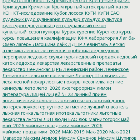
кредитоспособность
Кремль
креозот
Крещение
кризис
Крик души
Криминал
Крым
крытый каток
крытый_каток
КСН
КТ-исследование
Кубок лосося
КУГИ
КУГИ ЕАО
Кудесник
кудо
кулинария
Кульдкр
Кульдур
культура
культурно досуговый центр
купальный сезон
купальный_сезон
купюры
Кураж
курение
Куренков
курсы
курсы повышения квалификации
КФХ
лаборатория
Лаг ба-
Омер
лагерь
Лагошина
лайк
ЛДПР
Левинталь
Легкая
атлетика
легкоатлетическая пробежка
лед
ледовая
переправа
ледовые скульптуры
ледовый городок
ледовый
каток
ледоход
лекарства
лекарственные препараты
лекарство
Ленинская ЦРБ
Ленинский район
Ленинское
Ленинское сельское поселение
Леонид Школьник
лес
леса
лесной пожар
лесные пожары
лесопилка
летние
каникулы
лето
лето_2026
лжетерроризм
лимон
литература
Лицей
лицей № 23
личный прием
логистический комплеск
ложный вызов
ложный донос
лотерея
лоукостер
лунное затмение
лучший спасатель
лыжная гонка
льготная ипотека
льготники
льготные
лекарства
льготы
ЛЭП
люди ЕАО
люк
Магнитогорск
май
май_2026
майские праздники
майские_2026
майские_праздники_2026
МАК-2019
Мак-2020
Мак-2021
Макаров
Максим Акимов
Максим Семенов
Максим Шупиков