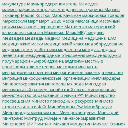
макулатура
Мама-предприниматель
Мамедов
маммография
мамография
мандарин
мандарины
Марвин
Токайер
Мария Костюк
Марк Кауфман
маркировка товаров
Марковский
март
март_2026
маска
Масленица
масочный
режим
массовое сокращение
Матвиенко
материнский
капитал
маткапитал
Махинько
Маяк
МВД
медаль
Медведев
медведь
медики
Медицина
медицина_ЕАО
медицинские маски
медицинский класс
медоборудование
медосмотр
медработники
медсестры
международная
делегация
международные отношения
международный
полумарафон «Биробиджан-Валдгейм»
местные
производители
метеорит
методика
мигранты
миграционная политика
миграционное законодательство
миграция
микрофинансовые_организации
миллиардеры
Минвостокразвития
минеральная вода
Минздрав
минимальный размер заработной платы
минирование
министерство образования и науки РФ
Министерство
просвещения
министр природных ресурсов
Министр
строительства и ЖКХ
Минобороны РФ
Минобрнауки
Минприроды
минпромторг
Минпросвещения
Минстрой
Минтранс
Минтруд
Минфин
Минэкономразвития
Минэнерго
МИР
митинг
Михаил Мишустин
Михаил Озимок