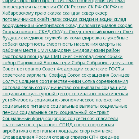
Сирия
Сироткин
сироты
система оповещения
система
оповещения населения
СК
СК России
СК РФ
СК РФ по
Хабаровскому краю
сказка
скандал
сквер
сквер
пограничников
скейт-парк
скидка
скидки и акции
склад
вооружения и боеприпасов
склад пиломатериалов
скорая
Скорая помощь
СКУД
СКУДы
Следственный комитет
Слет
будущих медиков
служебная командировка
служебные
собаки
смертность
смертность населения
смерть на
рабочем месте
СМИ
Смидович
Смидовичский район
смотровая площадка
СМП
снег
снегопад
снюс
собаки
собор Парижской Богоматери
Собра
Собрание депутатов
Совет ветеранов
Совет Федерации
советские ГОСТы
советские зарплаты
Совфед
Сокол
сокращения
Солнцев
Солтус
Солцнев
соотечественники
Сопка
соревнования
сотовая связь
сотрудничество
соцвыплаты
соцзащита
социально-культурный центр
социально-политическая
устойчивость
социально-экономическое положение
социальное питание
социальные выплаты
социальные
пенсии
социальные сети
социальный контракт
Социальный фонд
соцопрос
соцсети
соя
спасатели
спасение
спецтранспорт
СПИД
спорт
спортивная
акробатика
спортивная площадка
спорткомплекс
Справедливая Россия
справка
справки
СПЧ
среднее