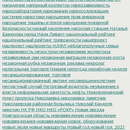
нападение
напорный коллектор
наркозависимость
нарколаборатория
наркомания
наркосодержащие
растения
наркотики
нарушение прав инвалидов
нарушение тишины и покоя
нарушения пожарной
безопасности
насвай
население
насосная станция
Наталья
Баженова
наука
Наум Ливант
национальный рейтинг
национальный рейтинг тревожности
наципроект
нацпроект
нацпроекты
НДФЛ
неблагополучные семьи
недвижимость
недострои
независимая экспертиза
независимые сми
незаконная миграция
незаконная охота
незаконная рубка
незаконная_реклама
некролог
нелегальная торговля
Немаев
непогода
нерабочая неделя
несанкционированная_торговля
несанкционированный_митинг
несовершеннолетние
несчастный случай
Нетрезвый водитель
неуважение к
власти
неформальная занятость
нефть
Нижнеленинский
пункт пропуска
Николаевка
николаевка_памятник
Николаевская районная больница
Николай Канделя
никотин
НК РФ
НКО
НКО «РОКР»
Новая звезда
Новгородская область
нововвведение
нововведение
нововведениея
нововведения
новое_оборудование
новые люди
новые маршруты
Новый год
новый год_2021