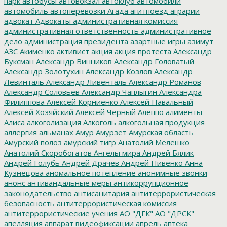
парк
автобусы
автовокзал
автоклуб
автомобили
автомобиль
автоперевозки
Агада
агитпоезд
аграрии
адвокат
Адвокаты
административная комиссия
административная ответственность
административное
дело
администрация президента
азартные игры
азимут
АЗС
Акименко
активист
акция
акция протеста
Александр
Буксман
Александр Винников
Александр Головатый
Александр Золотухин
Александр Козлов
Александр
Левинталь
Александр Ливенталь
Александр Романов
Александр Соловьев
Александр Чаплыгин
Александра
Филиппова
Алексей Корниенко
Алексей Навальный
Алексей Хозяйский
Алексей Черный
Алеппо
алименты
Алиса
алкоголизация
Алкоголь
алкогольная продукция
аллергия
альманах
Амур
Амурзет
Амурская область
Амурский полоз
амурский тигр
Анатолий Мелешко
Анатолий Скоробогатов
Ангелы мира
Андрей Бялик
Андрей Голубь
Андрей Драчев
Андрей Пивенко
Анна
Кузнецова
аномальное потепление
анонимные звонки
анонс
антивандальные меры
антикоррупционное
законодательство
антисанитария
антитеррористическая
безопасность
антитеррористическая комиссия
антитеррористические учения
АО "ДГК"
АО "ДРСК"
апелляция
аппарат видеофиксации
апрель
аптека