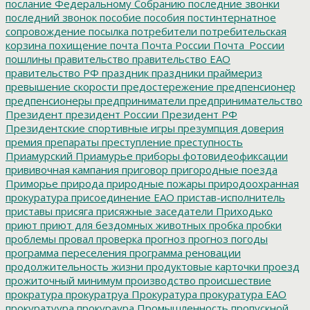
послание Федеральному Собранию
последние звонки
последний звонок
пособие
пособия
постинтернатное
сопровождение
посылка
потребители
потребительская
корзина
похищение
почта
Почта России
Почта_России
пошлины
правительство
правительство ЕАО
правительство РФ
праздник
праздники
праймериз
превышение скорости
предостережение
предпенсионер
предпенсионеры
предприниматели
предпринимательство
Президент
президент России
Президент РФ
Президентские спортивные игры
презумпция доверия
премия
препараты
преступление
преступность
Приамурский
Приамурье
приборы фотовидеофиксации
прививочная кампания
приговор
пригородные поезда
Приморье
природа
природные пожары
природоохранная
прокуратура
присоединение ЕАО
пристав-исполнитель
приставы
присяга
присяжные заседатели
Приходько
приют
приют для бездомных животных
пробка
пробки
проблемы
провал
проверка
прогноз
прогноз погоды
программа переселения
программа реновации
продолжительность жизни
продуктовые карточки
проезд
прожиточный минимум
производство
происшествие
прократура
прокуратруа
Прокуратура
прокуратура ЕАО
прокуратуура
прокураура
Промышленность
пропускной