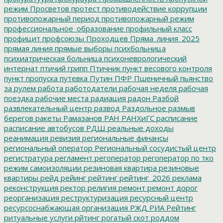
режим
Просветов
протест
противодействие коррупции
противопожарный период
противопожарный режим
профессиональное_образование
профильный класс
профицит
профсоюзы
Проходцев
Пряма_линия_2025
прямая линия
прямые выборы
психбольница
психиатрическая больница
психоневрологический
интернат
птичий грипп
Птичник
пункт весового контроля
пункт пропуска
путевка
Путин
ПФР
Пшеничный
пьянство
за рулем
работа
работодатели
рабочая неделя
рабочая
поездка
рабочие места
радиация
радон
Разбой
развлекательный центр
развод
Раздольное
размыв
берегов
ракеты
Рамазанов
РАН
РАНХиГС
расписание
расписание автобусов
РДШ
реальные доходы
реанимация
ревизия
региональные финансы
региональный оператор
Региональный сосудистый центр
регистратура
регламент
регоператор
регоператор по тко
режим самоизоляции
резиновая квартира
резиновые
квартиры
рейд
рейинг
рейтинг
рейтинг_2026
реклама
реконструкция
ректор
религия
ремонт
ремонт дорог
реорганизация
реструктуризация
ресурсный центр
ресурсоснабжающая организация
РЖД
РИА Рейтинг
ритуальные услуги
рйтинг
рогатый скот
роддом