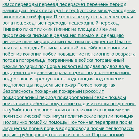
класс
переводы
переезд
перерасчет
перечень
период
навигации
Песах
петарда
Петербургский международный
экономический форум
Петровка
петрушкова
пешеходная
зона
пешеходные переходы
пешеходный переход
Пивенко
пикет
пикник
Пикник на площади Ленина
пиротехника
письмо в редакцию
письмо_в_редакцию
питание
план мероприятий
платный перекресток
Платон
плитка
площадь Ленина
пляжный волейбол
пневмония
побег из колонии
побои
повышение пенсионного возраста
погода
погорельцы
пограничные войска
пограничный
режим
подарки
подборка_новостей
подвал
подвоз воды
подделка
поддельные права
поджог
подпольное казино
подростковая преступность
подстанция
подтопление
подтопленцы
подъемные
пожар
Пожар
пожарная
безопасность
пожарные
пожарный кроссфит
пожароопасный период
пожароопасный сезон
пожары
поиск
поиск ребенка
покушение на дачу взятки
покушение
на убийство
полезное
полигон
поликлиника
полиомиелит
политехнический техникум
политические партии
полиция
Половинко
помойки
помощь
Понтонная переправа
порча
имущества
порыв
порыв водопровода
порыв теплотрассы
порыв трубопровода
посевная
поселок Партизанский