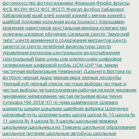
фотоискусство
фотохудожники
Франция
Фрейд
фрукты
ФСБ
ФСИН
ФСО
ФСС
ФССП
Фургал
футбол
Хабаровск
Хабаровский край
хлеб
хоккей
хоккей с мячом
хоккей с
шайбой
Холдоми
холодная вода
Холокост
Хорошавин
хранение наркотиков
хрустальная менора
хулиганство
хулиганы
целевое обучение
Целищев
Центр "Амурский
тигр"
центр временного содержания мигрантов
центр
занятости
Центр лечебной физкультуры
Центр
управления регионом
центральное водоснабжение
Центральный Банк
цены
цик
циклон
цирк
цифровое
телевидение
цифровой рубль
ЦСМ
ЦУР
Час земли
частичная мобилизация
Чемпионат Дальнего Востока по
футболу
черная дыра
черная икра
черные лесорубы
Черный куб
черный список
честные выборы
честные и
чистые выборы
четырехдневная рабочая неделя
чиновник
чиновники
чипирование
чистая питьевая вода
Чиунэ
Сугихара
ЧМ-2018
ЧП
чс
чума
шампанское
Шапиро
шахматы
шашки
шашлыки
швейная фабрика
Шевченко
шелковый путь
Шереметьево
школа
школа № 10
школа №
11
школа № 4
школа № 9
школы
школьная ярмарка
школьники
школьница из Томсино
школьное образование
школьное питание
школьные автобусы
школьные