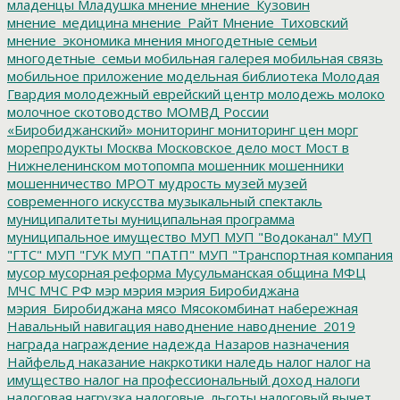
младенцы
Младушка
мнение
мнение_Кузовин
мнение_медицина
мнение_Райт
Мнение_Тиховский
мнение_экономика
мнения
многодетные семьи
многодетные_семьи
мобильная галерея
мобильная связь
мобильное приложение
модельная библиотека
Молодая
Гвардия
молодежный еврейский центр
молодежь
молоко
молочное скотоводство
МОМВД России
«Биробиджанский»
мониторинг
мониторинг цен
морг
морепродукты
Москва
Московское дело
мост
Мост в
Нижнеленинском
мотопомпа
мошенник
мошенники
мошенничество
МРОТ
мудрость
музей
музей
современного искусства
музыкальный спектакль
муниципалитеты
муниципальная программа
муниципальное имущество
МУП
МУП "Водоканал"
МУП
"ГТС"
МУП "ГУК
МУП "ПАТП"
МУП "Транспортная компания
мусор
мусорная реформа
Мусульманская община
МФЦ
МЧС
МЧС РФ
мэр
мэрия
мэрия Биробиджана
мэрия_Биробиджана
мясо
Мясокомбинат
набережная
Навальный
навигация
наводнение
наводнение_2019
награда
награждение
надежда
Назаров
назначения
Найфельд
наказание
накркотики
наледь
налог
налог на
имущество
налог на профессиональный доход
налоги
налоговая нагрузка
налоговые_льготы
налоговый вычет