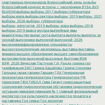
спартакиада пенсионеров
Всероссийский день ходьбы
Всероссийский конкурс
встреча_с_населением
ВТБъ
ВУЗ
ВЦИОМ
выборы
выборы 2017
выборы губернатора
выборы мэра
выборы ректора
выборы_2019
выборы_2021
выборы_2026
выборы_губернатора
выборы_депутатов_2019
выборы_мэра
выборы-2018
выборы-2019
вывоз мусора
выгребные ямы
вымогательство
выпас скота
выплата
выплаты
выплаты за
урожай
выпускники
выпускной
выпускной_2026
высококвалифицированные специалисты
высокотехнологичная_медпомощь
выставка
выставка-
ярмарка
высшее образование
высшее самообразование
вытрезвители
выходной
выходные
Вьетнам
ВЭФ
ВЭФ_2026
Вячеслав Пастухов
Г.И. Радде
гадюка
газ
газификация ЕАО
Галина Кашапова
Галина Соколова
Галушка
гараж
гаражи
Гаршин
ГДК
Генеральная
прокуратура
генпрокуратура
Генпрокуратура РФ
гериатрия
ГЖИ
ГИБДД
Гиви
Гигант
гидрозащитные
сооружения
гидрологическая обстановка
гидрологическая
ситуация
гимназия
гимназия № 1
главный федеральный
инспектор
год культурного наследия
год педагога и
наставника
Год семьи
Год экологии