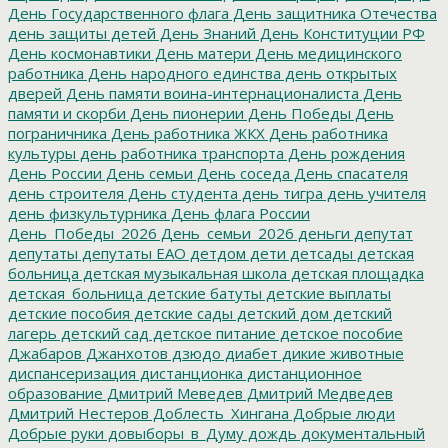
День Государственного флага
День защитника Отечества
день защиты детей
День Знаний
День Конституции РФ
День космонавтики
День матери
День медицинского
работника
День народного единства
день открытых
дверей
День памяти воина-интернационалиста
День
памяти и скорби
День пионерии
День Победы
День
пограничника
День работника ЖКХ
День работника
культуры
день работника транспорта
День рождения
День России
День семьи
День соседа
День спасателя
день строителя
День студента
день тигра
день учителя
день физкультурника
День флага России
День_Победы_2026
День_семьи_2026
деньги
депутат
депутаты
депутаты ЕАО
детдом
дети
детсады
детская
больница
детская музыкальная школа
детская площадка
детская_больница
детские батуты
детские выплаты
детские пособия
детские сады
детский дом
детский
лагерь
детский сад
детское питание
детское пособие
Джабаров
Джанхотов
дзюдо
диабет
дикие животные
диспансеризация
дистанционка
дистанционное
образование
Дмитрий Меведев
Дмитрий Медведев
Дмитрий Нестеров
Доблесть_Хингана
Добрые люди
Добрые руки
довыборы_в_Думу
дождь
документальный