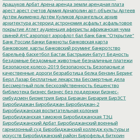
Арашуков
Арбат
Арена
аренда земли
арендная плата
арест
арест счетов
Армия
Арнаполин
арт-объекты
Артеев
Артём Акименко
Артём Куликов
Архангельск
архив
архитектура
астероид
астрономия
асфальт
асфальтовое
покрытие
Атлет
аудиенция
аферисты
африканская чума
свиней
АЧС
аэропорт
аэрофлот
бал
банк
банк "Открытие"
Банк России
банки
банкноты
банковская карта
банковские_карты
банковский роуминг
банкротство
барельеф
баскетбол
Бастак
Бастрыкин
батут
Бедность
бездомные
бездомные животные
безналичные платежи
Безопасное колесо-2019
безопасность
Безопасные и
качественные дороги
безработица
белка
бензин
Беринг
Берл Лазар
бесплатные лекарства
Бессмертные дела
Бессмертный полк
бесхозяйственность
бешенство
библиотека
бизнес
бизнес без поддержки
бизнес-
омбудсмен
биометрия
Бира
Биракан
Бирария
БирЗСТ
Биробидажан
Биробиджан
Биробиджан-2
Биробиджанская воспитательная колония
Биробиджанская таможня
Биробиджанская ТЭЦ
Биробиджанский Арбат
Биробиджанский военный
гарнизонный суд
Биробиджанский колледж культуры и
искусств
Биробиджанский район
Бирофельд
биткоин