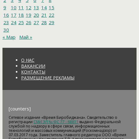
2
3
4
5
6
7
8
9
10
11
12
13
14
15
16
17
18
19
20
21
22
23
24
25
26
27
28
29
30
« Мар
Май »
О НАС
ВАКАНСИИ
КОНТАКТЫ
РАЗМЕЩЕНИЕ РЕКЛАМЫ
[counters]
Сетевое издание «Время Биробиджана». Свидетельство о
регистрации
СМИ ЭЛ № ФС 77 - 68811
выдано Федеральной
службой по надзору в сфере связи, информационных
технологий и массовых коммуникаций (Роскомнадзор) от
07.03.2017 года. Заместитель главного редактора ООО «Время