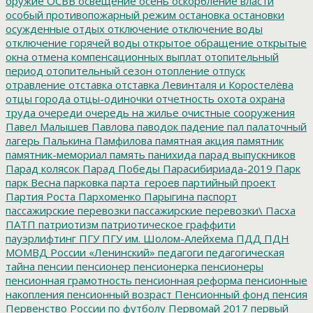
оружие
ОСВВ
освещение
осень
оскорбление власти
особый противопожарный режим
остановка
остановки
осужденные
отдых
отключение
отключение воды
отключение горячей воды
открытое обращение
открытые
окна
отмена компенсационных выплат
отопительный
период
отопительный сезон
отопление
отпуск
отравление
отставка
отставка Левинталя и Коростелёва
отцы города
отцы-одиночки
отчетность
охота
охрана
труда
очереди
очередь на жилье
очистные сооружения
Павел Малышев
Павлова
паводок
падение
пал
палаточный
лагерь
Палькина
Памфилова
памятная акция
памятник
памятник-мемориал
память
панихида
парад выпускников
Парад колясок
Парад Победы
Парасибириада-2019
Парк
парк Весна
парковка
парта_героев
партийный проект
Партия Роста
Пархоменко
Парыгина
паспорт
пассажирские перевозки
пассажирские перевозки\
Пасха
ПАТП
патриотизм
патриотическое граффити
пауэрлифтинг
ПГУ
ПГУ им. Шолом-Алейхема
ПДД
ПДН
МОМВД России «Ленинский»
педагоги
педагогическая
тайна
пенсии
пенсионер
пенсионерка
пенсионеры
пенсионная грамотность
пенсионная реформа
пенсионные
накопления
пенсионный возраст
Пенсионный фонд
пенсия
Первенство России по футболу
Первомай 2017
первый