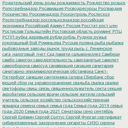
Родительский день
роды
рождаемость
Рождество
розыск
Ропотребнадзор
Росавиация
Росводресурсы
Росгвардия
Роскачество
Роскомнадзор
Росконтроль
Рослесхоз
Роспотребнадзор
россельхознадзор
российская
экономика
Российский Азимут
Россия
Росстат
рост цен
Ростислав Гольдштейн
Ростовская область
роуминг
РПЦ
РСПП
рубка деревьев
рубли
рубль
Рудное
ружье
рукопашный бой
Румянцева
Русская поляна
рыба
рыбалка
рыбоводные заводы
рынок труда
рысь
с. Ленинское
сага_налоговый_гнет
Сад памяти
сальмонеллез
Самбери
самбо
самогон
самодеятельность
самозанятые
самолет
самооборона
самосуд
санавиация
санация
санитария
санитарно-эпидемиологическая обстанвока
Санкт-
Петербург
санкции
сантехника
сатира
Сбербанк
сбор
вещей
сбор на здравоохранение
свадьба
свалка
свалки
светофоры
свищ
связь
священнослужитель
секта
секция
акробатики
сельские врачи
сельские жители
сельский
учитель
сельское хозяйство
сельскохозяйственная
ярмарка
семена
семья
семья года
Семья года-2019
семья
года-2020
Семья года-2021
Сенаторы
сено
сентябрь
Сергей Ерёмин
Сергей Солтус
Сергей Фургал
сертификат
сибиреязвенные захоронения
сигареты
СИЗО
сирена