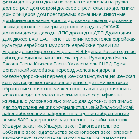
фильм
долг
долги
долги по зарплате
долговая нагрузка
долгострои
долгострой
долевое строительство
должники
дом офицеров
дом престарелых
домашние животные
допфинансирование
дороги
дорожная камера
дорожные
знаки
дорожные камеры
дорожный радар
ДОСААФ
дотации
доход
доходы
ДПС
дрова
дтп
ДТП
Дудин
дым
ДЭК
дюкер
ЕАО
ЕАО_тонет
Евгений Коростелев
еврейская
культура
еврейская_мудрость
еврейские традиции
Евровидение
Евросеть
Еврстат
ЕГЭ
Единая Россия
единая
субсидия
Единый заказчик
Екатерина Румянцева
Елена
Басова
Елена Князева
Елена Хахалева
ель
ЕНВД
Ефим
Вепринский
жалоба
жд переезд
железная дорога
железнодорожный переезд
женская кнсультация
женская
консультация
жестокое обращение с детьми
жестокое
обращение с животными
жестокость
живодер
живопись
животноводство
животные
жилищные сертификаты
жилищные условия
жилье
жилье для детей-сирот
жильё
для подтопленцев
ЖКХ
журналистика
Забайкальский край
забег
заболевание
заброшенные здания
заброшенные
земли
ЗАГС
задержание
задолженность
займ
заказник
Ульдура
заказник Ульдуры
закон
Законодательное
Собрание
законодательство
законопреокт
законопроект
законороект
Заксобрание
Заксобрание ЕАО
заморозка