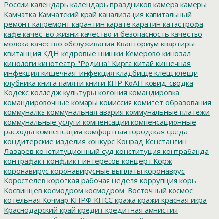
России
календарь
календарь праздников
камера
камеры
Камчатка
Камчатский край
канализация
капитальный
ремонт
капремонт
карантин
карате
каратин
катастрофа
кафе
качество жизни
качество и безопасность
качество
молока
качество обслуживания
Кванториум
квартиры
квитанция
КДН
кедровые шишки
Кемерово
кинозал
кинологи
кинотеатр "Родина"
Кирга
китай
кишечная
инфекция
кишечная_инфекция
кладбище
клещ
клещи
клубника
книга памяти
книги
КНР
КоАП
ковид-сводка
Кодекс
колледж культуры
колония
командировка
командировочные
комары
комиссия
комитет образования
коммуналка
коммунальная авария
коммунальные платежи
коммунальные услуги
компенсации
компенсационные
расходы
компенсация
комфортная городская среда
кондитерские изделия
конкурс
Конрад
Константин
Лазарев
конституционный суд
конституция
контрабанда
контрафакт
конфликт интересов
концерт
Корж
коронавирус
коронавирусные выплаты
коронаврус
Коростелев
короткая рабочая неделя
коррупция
корь
Косвинцев
космодром
космодром_Восточный
космос
котельная
Кочмар
КПРФ
КПСС
кража
кражи
красная икра
Краснодарский край
кредит
кредитная амнистия