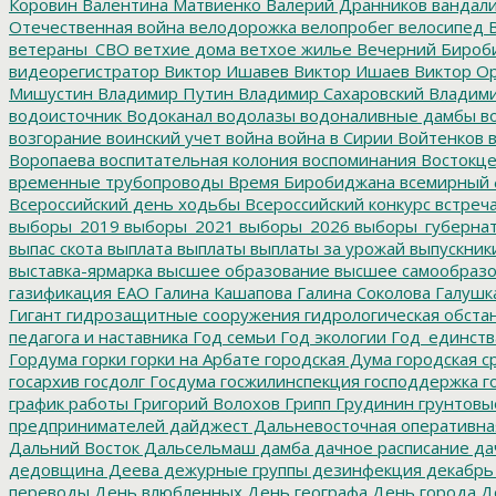
Коровин
Валентина Матвиенко
Валерий Дранников
вандал
Отечественная война
велодорожка
велопробег
велосипед
В
ветераны_СВО
ветхие дома
ветхое жилье
Вечерний Бироб
видеорегистратор
Виктор Ишавев
Виктор Ишаев
Виктор О
Мишустин
Владимир Путин
Владимир Сахаровский
Владими
водоисточник
Водоканал
водолазы
водоналивные дамбы
во
возгорание
воинский учет
война
война в Сирии
Войтенков
в
Воропаева
воспитательная колония
воспоминания
Востокц
временные трубопроводы
Время Биробиджана
всемирный 
Всероссийский день ходьбы
Всероссийский конкурс
встреч
выборы_2019
выборы_2021
выборы_2026
выборы_губерна
выпас скота
выплата
выплаты
выплаты за урожай
выпускник
выставка-ярмарка
высшее образование
высшее самообразо
газификация ЕАО
Галина Кашапова
Галина Соколова
Галушк
Гигант
гидрозащитные сооружения
гидрологическая обста
педагога и наставника
Год семьи
Год экологии
Год_единств
Гордума
горки
горки на Арбате
городская Дума
городская с
госархив
госдолг
Госдума
госжилинспекция
господдержка
г
график работы
Григорий Волохов
Грипп
Грудинин
грунтовы
предпринимателей
дайджест
Дальневосточная оперативна
Дальний Восток
Дальсельмаш
дамба
дачное расписание
да
дедовщина
Деева
дежурные группы
дезинфекция
декабрь
переводы
День влюбленных
День географа
День города
Де