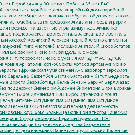
0 лет Биробиджану
80_летие_Победы
85 лет ЕАО
йное жилье
аварийные дома
аварийный дом
аварийный
ана
авиасообщение
авиация
автобус
автобусная остановка
били
автомобиль
автоперевозки
Агада
агитпоезд
аграрии
ция президента
азартные игры
азимут
АЗС
Акименко
сандр Козлов
Александр Левинталь
Александр Ливенталь
ный
Алексей Хозяйский
Алексей Черный
Алеппо
алименты
з
амурский тигр
Анатолий Мелешко
Анатолий Скоробогатов
нимные звонки
анонс
антивандальные меры
ссия
антитеррористические учения
АО "ДГК"
АО "ДРСК"
ов
Армия
Арнаполин
арт-объекты
Артеев
Артём Акименко
еристы
африканская чума свиней
АЧС
аэропорт
аэрофлот
тво
барельеф
баскетбол
Бастак
Бастрыкин
батут
Бедность
нные дороги
безработица
белка
бензин
Беринг
Берл Лазар
без поддержки
бизнес-омбудсмен
биометрия
Бира
Биракан
аможня
Биробиджанская ТЭЦ
Биробиджанский Арбат
фельд
биткоин
битумная яма
битумная_яма
битумное
ворительная акция
благотворительная деятельность
ойцовский клуб
бокс
больница
большой этнографический
е врачи
будущие медики
Бумагин
Бурейская ГЭС
е организации
бюджетные средства
бюджетные
мский детдом
валежник
Валентин Брусиловский
Валентин