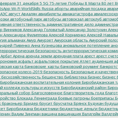
февраля
31 декабря
5
5G
75-летие Победы
8 Марта
80 лет
8
tsApp
Wi-Fi
WorldSkills Russia
аборты
аварийная посадка
авари
 АЭС
август
Авдалян
авиабилеты
авиакатастрофа
авиалесоохр
озки
автобусный парк
автобусы
автовокзал
автоклуб
автомо
ивная ответственность
административное дело
администра
р Винников
Александр Головатый
Александр Золотухин
Алек
ин
Александра Филиппова
Алексей Корниенко
Алексей Наваль
гия
альманах
Амур
Амурзет
Амурская область
Амурский поло
ндрей Пивенко
Анна Кузнецова
аномальное потепление
ано
террористическая безопасность
антитеррористическая коми
Арбат
Арена
аренда земли
арендная плата
арест
арест счет
трономия
асфальт
асфальтовое покрытие
Атлет
аудиенция
аф
овская карта
банковские_карты
банковский роуминг
банкротс
зопасное колесо-2019
безопасность
Безопасные и качестве
к
бесхозяйственность
бешенство
библиотека
бизнес
бизнес 
Биробиджанская воспитательная колония
Биробиджанская т
 колледж культуры и искусств
Биробиджанский район
Биро
дральный собор
Благословенное
благотворитель года
благот
тройство
Блокада Ленинграда
боевые патроны
боеприпасы
Б
к
браконьер
Бридер
брусит
брусчатка
Брянск
Будукан
будущи
ет Биробиджана
бюджетники
бюджетные деньги
бюджетны
Ленин
Вадим Зингман
вакцина
вакцинация
Валдгейм
Валдгей