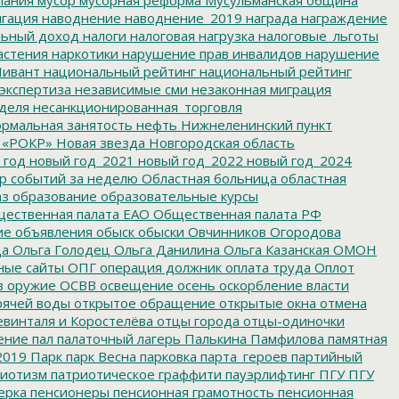
гация
наводнение
наводнение_2019
награда
награждение
льный доход
налоги
налоговая нагрузка
налоговые_льготы
астения
наркотики
нарушение прав инвалидов
нарушение
ивант
национальный рейтинг
национальный рейтинг
экспертиза
независимые сми
незаконная миграция
деля
несанкционированная_торговля
рмальная занятость
нефть
Нижнеленинский пункт
 «РОКР»
Новая звезда
Новгородская область
 год
новый год_2021
новый год_2022
новый год_2024
р событий за неделю
Областная больница
областная
аз
образование
образовательные курсы
ественная палата ЕАО
Общественная палата РФ
ие
объявления
обыск
обыски
Овчинников
Огородова
да
Ольга Голодец
Ольга Данилина
Ольга Казанская
ОМОН
ные сайты
ОПГ
операция должник
оплата труда
Оплот
в
оружие
ОСВВ
освещение
осень
оскорбление власти
рячей воды
открытое обращение
открытые окна
отмена
евинталя и Коростелёва
отцы города
отцы-одиночки
ение
пал
палаточный лагерь
Палькина
Памфилова
памятная
2019
Парк
парк Весна
парковка
парта_героев
партийный
иотизм
патриотическое граффити
пауэрлифтинг
ПГУ
ПГУ
ерка
пенсионеры
пенсионная грамотность
пенсионная