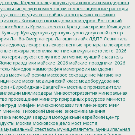
д-сводка
Кодекс
колледж культуры
колония
командировка
унальные услуги
компенсации
компенсационные расходы
 суд
конституция
контрабанда
контрафакт
конфликт
пция
корь
Косвинцев
космодром
космодром_Восточный
оспособность
Кремль
креозот
Крещение
кризис
Крик души
я
Кульдкр
Кульдур
культура
культурно досуговый центр
ория
Лаг ба-Омер
лагерь
Лагошина
лайк
ЛДПР
Левинталь
ок
ледоход
лекарства
лекарственные препараты
лекарство
сные пожары
лесопилка
летние каникулы
лето
лето_2026
с
лотерея
лоукостер
лунное затмение
лучший спасатель
йские праздники
майские_2026
майские_праздники_2026
тель
Мамедов
маммография
мамография
мандарин
ица
масочный режим
массовое сокращение
Матвиенко
ицинские маски
медицинский класс
медоборудование
фон «Биробиджан-Валдгейм»
местные производители
анизации
миллиардеры
Минвостокразвития
минеральная
тво просвещения
министр природных ресурсов
Министр
интруд
Минфин
Минэкономразвития
Минэнерго
МИР
т
Мнение_Тиховский
мнение_экономика
мнения
отека
Молодая Гвардия
молодежный еврейский центр
одукты
Москва
Московское дело
мост
Мост в
ва
музыкальный спектакль
муниципалитеты
муниципальная
пания
мусор
мусорная реформа
Мусульманская община