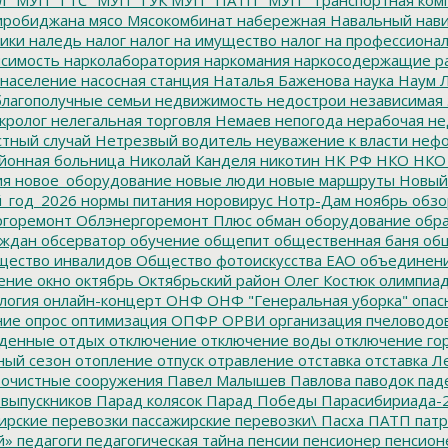
иробиджана
мясо
Мясокомбинат
набережная
Навальный
нави
ики
наледь
налог
налог на имущество
налог на профессиона
симость
нарколаборатория
наркомания
наркосодержащие р
население
насосная станция
Наталья Баженова
наука
Наум Л
лагополучные семьи
недвижимость
недострои
независимая 
кролог
нелегальная торговля
Немаев
непогода
нерабочая не
тный случай
Нетрезвый водитель
неуважение к власти
нефо
йонная больница
Николай Канделя
никотин
НК РФ
НКО
НКО
ия
новое_оборудование
новые люди
новые маршруты
Новый
_год_2026
нормы питания
норовирус
Нотр-Дам
ноябрь
обзо
горемонт
Облэнергоремонт Плюс
обман
оборудование
обр
аждан
обсерватор
обучение
общепит
общественная баня
общ
ество инвалидов
Общество фотоискусства ЕАО
объединен
ение
окно
октябрь
Октябрьский район
Олег Костюк
олимпиа
логия
онлайн-концерт
ОНФ
ОНФ "Генеральная уборка"
опас
ние
опрос
оптимизация
ОПФР
ОРВИ
организация пчеловодо
денные
отдых
отключение
отключение воды
отключение го
ный сезон
отопление
отпуск
отравление
отставка
отставка Л
очистные сооружения
Павел Малышев
Павлова
паводок
пад
 выпускников
Парад колясок
Парад Победы
Парасибириада-
ирские перевозки
пассажирские перевозки\
Пасха
ПАТП
патр
й»
педагоги
педагогическая тайна
пенсии
пенсионер
пенсион