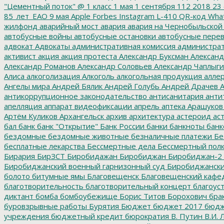
"Цементный поток"
@
1 класс
1 мая
1 сентября
112
2018
23 
85_лет_ЕАО
9 мая
Apple
Forbes
Instagram
L-410
QR-код
Wha
жилфонд
аварийный мост
авария
авария на Чернобыльской
автобусные войны
автобусные остановки
автобусные перев
адвокат
Адвокаты
административная комиссия
администрат
активист
акция
акция протеста
Александр Буксман
Александ
Александр Романов
Александр Соловьев
Александр Чаплыг
Алиса
алкоголизация
Алкоголь
алкогольная продукция
аллер
Ангелы мира
Андрей Бялик
Андрей Голубь
Андрей Драчев
А
антикоррупционное законодательство
антисанитария
анти
апелляция
аппарат видеофиксации
апрель
аптека
Арашуков
Артём Куликов
Архангельск
архив
архитектура
астероид
ас
бал
банк
банк "Открытие"
Банк России
банки
банкноты
банк
бездомные
бездомные животные
безналичные платежи
Бе
бесплатные лекарства
Бессмертные дела
Бессмертный пол
Бирария
БирЗСТ
Биробидажан
Биробиджан
Биробиджан-2
Биробиджанский военный гарнизонный суд
Биробиджанский
болото
битумные ямы
Благовещенск
Благовещенский кафе
благотворительность
благотворительный концерт
благоус
диктант
бомба
бомбоубежище
Борис Титов
Борохович
бра
буровзрывные работы
Бурятия
Бюджет
бюджет 2017
бюдж
учреждения
бюджетный кредит
бюрократия
В. Путин
В.И. 