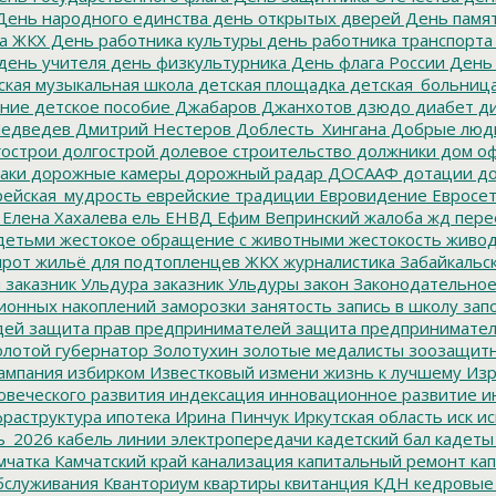
ень народного единства
день открытых дверей
День памят
а ЖКХ
День работника культуры
день работника транспорта
день учителя
день физкультурника
День флага России
День
ская музыкальная школа
детская площадка
детская_больниц
ание
детское пособие
Джабаров
Джанхотов
дзюдо
диабет
ди
едведев
Дмитрий Нестеров
Доблесть_Хингана
Добрые люд
острои
долгострой
долевое строительство
должники
дом о
аки
дорожные камеры
дорожный радар
ДОСААФ
дотации
до
ейская_мудрость
еврейские традиции
Евровидение
Евросе
Елена Хахалева
ель
ЕНВД
Ефим Вепринский
жалоба
жд пере
детьми
жестокое обращение с животными
жестокость
живо
ирот
жильё для подтопленцев
ЖКХ
журналистика
Забайкальск
м
заказник Ульдура
заказник Ульдуры
закон
Законодательное
ионных накоплений
заморозки
занятость
запись в школу
запо
дей
защита прав предпринимателей
защита предпринимате
лотой губернатор
Золотухин
золотые медалисты
зоозащит
ампания
избирком
Известковый
измени жизнь к лучшему
Изр
овеческого развития
индексация
инновационное развитие
ин
раструктура
ипотека
Ирина Пинчук
Иркутская область
иск
ис
ь_2026
кабель линии электропередачи
кадетский бал
кадеты
мчатка
Камчатский край
канализация
капитальный ремонт
кап
бслуживания
Кванториум
квартиры
квитанция
КДН
кедровые