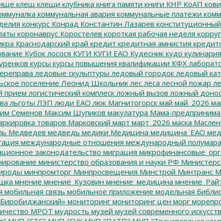
ище
клещ
клещи
клубника
книга памяти
книги
КНР
КоАП
кови
оммуналка
коммунальная авария
коммунальные платежи
комм
делия
конкурс
Конрад
Константин Лазарев
конституционный
латы
коронаврус
Коростелев
короткая рабочая неделя
корру
икра
Краснодарский край
кредит
кредитная амнистия
кредит
ование
Кубок лосося
КУГИ
КУГИ ЕАО
Кудесник
кудо
кулинари
уренков
курсы
курсы повышения квалификации
КФХ
лаборат
ереправа
ледовые скульптуры
ледовый городок
ледовый кат
ьское поселение
Леонид Школьник
лес
леса
лесной пожар
ле
й прием
логистический комплеск
ложный вызов
ложный доно
ва
льготы
ЛЭП
люди ЕАО
люк
Магнитогорск
май
май_2026
ма
им Семенов
Максим Шупиков
макулатура
Мама-предпринима
ркировка товаров
Марковский
март
март_2026
маска
Маслен
ль
Медведев
медведь
медики
Медицина
медицина_ЕАО
мед
гация
международные отношения
международный полумара
ционное законодательство
миграция
микрофинансовые_орг
ирование
министерство образования и науки РФ
Министерс
ироды
минпромторг
Минпросвещения
Минстрой
Минтранс
М
шка
мнение
мнение_Кузовин
мнение_медицина
мнение_Рай
я
мобильная связь
мобильное приложение
модельная библи
Биробиджанский»
мониторинг
мониторинг цен
морг
морепр
ичество
МРОТ
мудрость
музей
музей современного искусст
л"
МУП "ГТС"
МУП "ГУК
МУП "ПАТП"
МУП "Транспортная ком