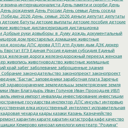
и воина-интернационалиста
День памяти и скорби
День
День рождения
День России
День семьи
День соседа
_Победы_2026
День_семьи_2026
деньги
депутат
депутаты
а
детские батуты
детские выплаты
детские пособия
детские
кие животные
диспансеризация
дистанционка
и
Добрые руки
довыборы_в_Думу
дождь
документальный
фицеров
дом престарелых
домашние животные
ход
доходы
ДПС
дрова
ДТП
дтп
Дудин
дым
ДЭК
дюкер
ть
Еврстат
ЕГЭ
Единая Россия
единая субсидия
Единый
езд
железная дорога
железнодорожный переезд
женская
дер
живопись
животноводство
животные
жилищные
ий край
забег
заболевание
заброшенные здания
 Собрание
законодательство
законопреокт
законопроект
ведник "Бастак"
заповедники
заработная плата
Заречье
лей
здравоохранение
земледельцы
землетрясение
земля
ники
Иван Благодырь
Иван Голунов
Иван Проходцев
ИВЛ
аиль
имена
импорт
инвалиды
инвестирование
инвестиции
остранные государства
инспектор ДПС
инсульт
интервью
кусственная елка
искусственный_интеллект
исправительная
кадровая чехарда
кадры
казаки
Казань
Казначейство
ремонт
карантин
карате
каратин
катастрофа
кафе
качество
 шишки
Кемерово
кинозал
кинологи
кинотеатр "Родина"