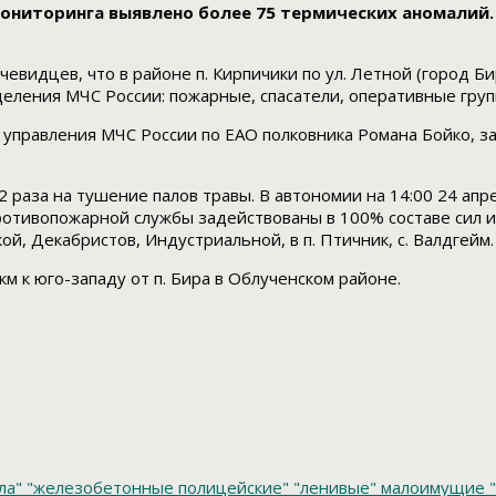
 мониторинга выявлено более 75 термических аномалий
очевидцев, что в районе п. Кирпичики по ул. Летной (город 
еления МЧС России: пожарные, спасатели, оперативные груп
 управления МЧС России по ЕАО полковника Романа Бойко, з
аза на тушение палов травы. В автономии на 14:00 24 апре
отивопожарной службы задействованы в 100% составе сил и 
й, Декабристов, Индустриальной, в п. Птичник, с. Валдгейм.
м к юго-западу от п. Бира в Облученском районе.
ла"
"железобетонные полицейские"
"ленивые" малоимущие
"