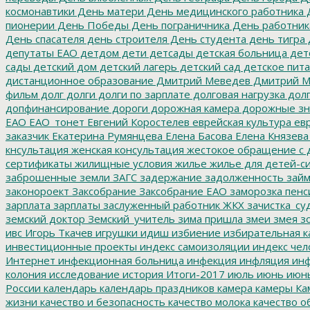
космонавтики
День матери
День медицинского работника
Д
пионерии
День Победы
День пограничника
День работник
День спасателя
день строителя
День студента
день тигра
депутаты ЕАО
детдом
дети
детсады
детская больница
дет
сады
детский дом
детский лагерь
детский сад
детское пит
дистанционное образование
Дмитрий Меведев
Дмитрий М
фильм
долг
долги
долги по зарплате
долговая нагрузка
долг
допфинансирование
дороги
дорожная камера
дорожные зн
ЕАО
ЕАО_тонет
Евгений Коростелев
еврейская культура
евр
заказчик
Екатерина Румянцева
Елена Басова
Елена Князева
кнсультация
женская консультация
жестокое обращение с 
сертификаты
жилищные условия
жилье
жилье для детей-с
заброшенные земли
ЗАГС
задержание
задолженность
зай
законороект
Заксобрание
Заксобрание ЕАО
заморозка пенс
зарплата
зарплаты
заслуженный работник ЖКХ
зачистка_су
земский доктор
Земский_учитель
зима пришла
змеи
змея
зо
ивс
Игорь Ткачев
игрушки
идиш
избиение
избирательная к
инвестиционные проекты
индекс самоизоляции
индекс чел
Интернет
инфекционная больница
инфекция
инфляция
инф
колония
исследование
история
Итоги-2017
июль
июнь
июн
России
календарь
календарь праздников
камера
камеры
Ка
жизни
качество и безопасность
качество молока
качество о