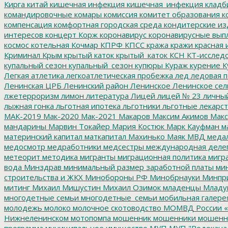
Кирга
китай
кишечная инфекция
кишечная_инфекция
кладб
командировочные
комары
комиссия
комитет образования
к
компенсация
комфортная городская среда
кондитерские из
интересов
концерт
Корж
коронавирус
коронавирусные вып
космос
котельная
Кочмар
КПРФ
КПСС
кража
кражи
красная 
Криминал
Крым
крытый каток
крытый_каток
КСН
КТ-исслед
купальный сезон
купальный_сезон
купюры
Кураж
курение
К
Легкая атлетика
легкоатлетическая пробежка
лед
ледовая п
Ленинская ЦРБ
Ленинский район
Ленинское
Ленинское сел
лжетерроризм
лимон
литература
Лицей
лицей № 23
личны
лыжная гонка
льготная ипотека
льготники
льготные лекарст
МАК-2019
Мак-2020
Мак-2021
Макаров
Максим Акимов
Макс
мандарины
Марвин Токайер
Мария Костюк
Марк Кауфман
ма
материнский капитал
маткапитал
Махинько
Маяк
МВД
меда
медосмотр
медработники
медсестры
международная деле
метеорит
методика
мигранты
миграционная политика
мигра
вода
Минздрав
минимальный размер заработной платы
мин
строительства и ЖКХ
Минобороны РФ
Минобрнауки
Минпр
митинг
Михаил Мишустин
Михаил Озимок
младенцы
Младу
многодетные семьи
многодетные_семьи
мобильная галере
молодежь
молоко
молочное скотоводство
МОМВД России «
Нижнеленинском
мотопомпа
мошенник
мошенники
мошенн
программа
муниципальное имущество
МУП
МУП "Водокана