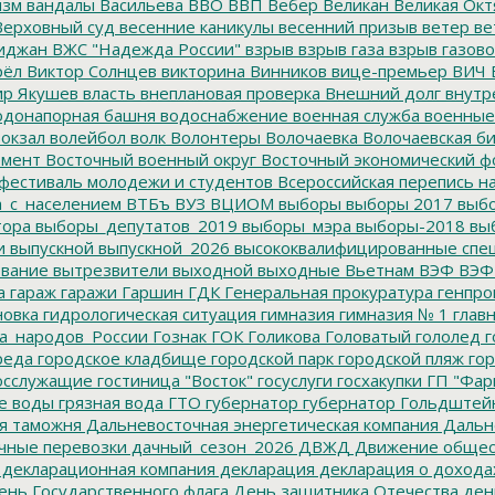
изм
вандалы
Васильева
ВВО
ВВП
Вебер
Великан
Великая Окт
ерховный суд
весенние каникулы
весенний призыв
ветер
ве
иджан
ВЖС "Надежда России"
взрыв
взрыв газа
взрыв газово
рёл
Виктор Солнцев
викторина
Винников
вице-премьер
ВИЧ
р Якушев
власть
внеплановая проверка
Внешний долг
внутр
донапорная башня
водоснабжение
военная служба
военные
окзал
волейбол
волк
Волонтеры
Волочаевка
Волочаевская б
емент
Восточный военный округ
Восточный экономический ф
фестиваль молодежи и студентов
Всероссийская перепись н
а_с_населением
ВТБъ
ВУЗ
ВЦИОМ
выборы
выборы 2017
выбо
тора
выборы_депутатов_2019
выборы_мэра
выборы-2018
вы
и
выпускной
выпускной_2026
высококвалифицированные спе
вание
вытрезвители
выходной
выходные
Вьетнам
ВЭФ
ВЭФ
а
гараж
гаражи
Гаршин
ГДК
Генеральная прокуратура
генпро
новка
гидрологическая ситуация
гимназия
гимназия № 1
глав
а_народов_России
Гознак
ГОК
Голикова
Головатый
гололед
г
реда
городское кладбище
городской парк
городской пляж
гор
осслужащие
гостиница "Восток"
госуслуги
госхакупки
ГП "Фар
е воды
грязная вода
ГТО
губернатор
губернатор Гольдштей
я таможня
Дальневосточная энергетическая компания
Дальне
чные перевозки
дачный_сезон_2026
ДВЖД
Движение общес
декларационная компания
декларация
декларация о дохода
нь Государственного флага
День защитника Отечества
ден