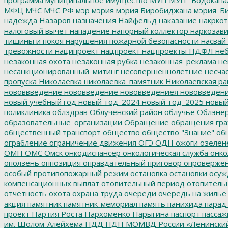
МФЦ
МЧС
МЧС РФ
мэр
мэрия
мэрия Биробиджана
мэрия_Б
надежда
Назаров
назначения
Найфельд
наказание
накркот
налоговый вычет
нападение
напорный коллектор
наркозави
тишины и покоя
нарушения пожарной безопасности
насвай
тревожности
наципроект
нацпроект
нацпроекты
НДФЛ
неб
незаконная охота
незаконная рубка
незаконная_реклама
не
несанкционированный_митинг
несовершеннолетние
несчас
пропуска
Николаевка
николаевка_памятник
Николаевская ра
нововвведение
нововведение
нововведениея
нововведен
новый учебный год
новый_год_2024
новый_год_2025
новый
поликлиника
облздрав
Облученский район
облучье
Облэнер
образовательные_организации
Обращение
обращения гр
общественный транспорт
общество
общество "Знание"
общ
ограбление
ограничение движения
ОГЭ
ОДН
ожоги
озелен
ОМП
ОМС
Омск
онкодиспансер
онкологическая служба
онко
оползень
оппозиция
оправдательный приговор
опроверже
особый противопожарный режим
остановка
остановки
осуж
компенсационных выплат
отопительный период
отопитель
отчетность
охота
охрана труда
очереди
очередь на жилье
акция
памятник
памятник-мемориал
память
панихида
парад
проект
Партия Роста
Пархоменко
Парыгина
паспорт
пассаж
им. Шолом-Алейхема
ПДД
ПДН МОМВД России «Ленински