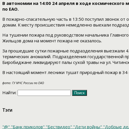
В автономии на 14:00 24 апреля в ходе космического
по ЕАО.
В пожарно-спасательную часть в 13:50 поступил звонок от 
домам. К месту происшествия немедленно выехали подразд
На тушении пожара под руководством начальника Главного
Жильцов дома на момент пожара не оказалось.
За прошедшие сутки пожарные подразделения выезжали 42 р
термических аномалий. Подразделения государственной пр
Биробиджане ликвидируют палы сухой травы на ул. Читинско
В настоящий момент лесники тушат природный пожар в 34 к
фото: ГУ МЧС России по ЕАО
Найти:
Тэги
"@"
"Банк приколов"
"Бествидео"
"Дети войны"
"Добрые де