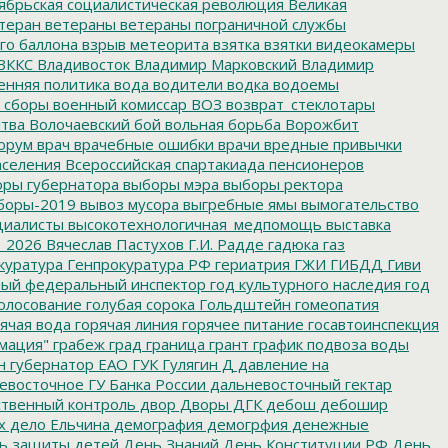
ябрьская социалистическая революция
Великая
теран
ветераны
ветераны пограничной службы
го баллона
взрыв метеорита
взятка
взятки
видеокамеры
ВККС
Владивосток
Владимир Марковский
Владимир
енняя политика
вода
водители
водка
водоемы
 сборы
военный комиссар
ВОЗ
возврат_стеклотары
итва
Волочаевский бой
вольная борьба
Ворожбит
орум
врач
врачебные ошибки
врачи
вредные привычки
аселения
Всероссийская спартакиада пенсионеров
ры губернатора
выборы мэра
выборы ректора
боры-2019
вывоз мусора
выгребные ямы
вымогательство
циалисты
высокотехнологичная_медпомощь
выставка
_2026
Вячеслав Пастухов
Г.И. Радде
гадюка
газ
куратура
Генпрокуратура РФ
гериатрия
ГЖИ
ГИБДД
Гиви
ный федеральный инспектор
год культурного наследия
год
олосование
голубая сорока
Гольдштейн
гомеопатия
ячая вода
горячая линия
горячее питание
госавтоинспекция
мация"
грабеж
град
граница
грант
график подвоза воды
н
губернатор ЕАО
ГУК
Гулягин
Д
давление на
восточное ГУ Банка России
дальневосточный гектар
твенный контроль
двор
Дворы
ДГК
дебош
дебошир
х
дело Ельчина
демография
демогрфия
денежные
ь защиты детей
День Знаний
День Конституции РФ
День