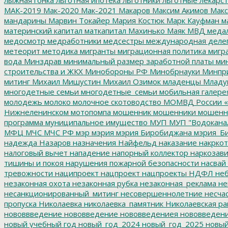
МАК-2019
Мак-2020
Мак-2021
Макаров
Максим Акимов
Макс
мандарины
Марвин Токайер
Мария Костюк
Марк Кауфман
ма
материнский капитал
маткапитал
Махинько
Маяк
МВД
меда
медосмотр
медработники
медсестры
международная деле
метеорит
методика
мигранты
миграционная политика
мигра
вода
Минздрав
минимальный размер заработной платы
мин
строительства и ЖКХ
Минобороны РФ
Минобрнауки
Минпр
митинг
Михаил Мишустин
Михаил Озимок
младенцы
Младу
многодетные семьи
многодетные_семьи
мобильная галере
молодежь
молоко
молочное скотоводство
МОМВД России «
Нижнеленинском
мотопомпа
мошенник
мошенники
мошенн
программа
муниципальное имущество
МУП
МУП "Водокана
МФЦ
МЧС
МЧС РФ
мэр
мэрия
мэрия Биробиджана
мэрия_Б
надежда
Назаров
назначения
Найфельд
наказание
накркот
налоговый вычет
нападение
напорный коллектор
наркозави
тишины и покоя
нарушения пожарной безопасности
насвай
тревожности
наципроект
нацпроект
нацпроекты
НДФЛ
неб
незаконная охота
незаконная рубка
незаконная_реклама
не
несанкционированный_митинг
несовершеннолетние
несчас
пропуска
Николаевка
николаевка_памятник
Николаевская ра
нововвведение
нововведение
нововведениея
нововведен
новый учебный год
новый_год_2024
новый_год_2025
новый