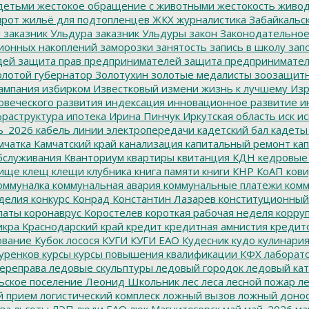
детьми
жестокое обращение с животными
жестокость
живо
ирот
жильё для подтопленцев
ЖКХ
журналистика
Забайкальск
м
заказник Ульдура
заказник Ульдуры
закон
Законодательное
ионных накоплений
заморозки
занятость
запись в школу
запо
дей
защита прав предпринимателей
защита предпринимате
лотой губернатор
Золотухин
золотые медалисты
зоозащит
ампания
избирком
Известковый
измени жизнь к лучшему
Изр
овеческого развития
индексация
инновационное развитие
ин
раструктура
ипотека
Ирина Пинчук
Иркутская область
иск
ис
ь_2026
кабель линии электропередачи
кадетский бал
кадеты
мчатка
Камчатский край
канализация
капитальный ремонт
кап
бслуживания
Кванториум
квартиры
квитанция
КДН
кедровые
ище
клещ
клещи
клубника
книга памяти
книги
КНР
КоАП
кови
оммуналка
коммунальная авария
коммунальные платежи
комм
делия
конкурс
Конрад
Константин Лазарев
конституционный
латы
коронаврус
Коростелев
короткая рабочая неделя
корру
икра
Краснодарский край
кредит
кредитная амнистия
кредит
ование
Кубок лосося
КУГИ
КУГИ ЕАО
Кудесник
кудо
кулинари
уренков
курсы
курсы повышения квалификации
КФХ
лаборат
ереправа
ледовые скульптуры
ледовый городок
ледовый кат
ьское поселение
Леонид Школьник
лес
леса
лесной пожар
ле
й прием
логистический комплеск
ложный вызов
ложный доно
ва
льготы
ЛЭП
люди ЕАО
люк
Магнитогорск
май
май_2026
ма