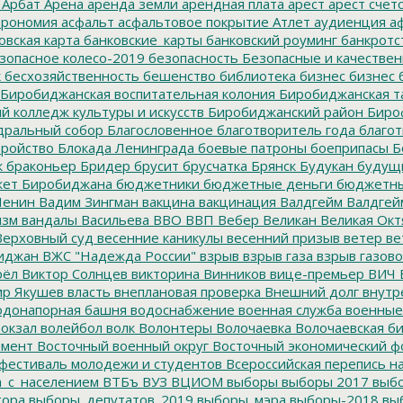
Арбат
Арена
аренда земли
арендная плата
арест
арест счет
трономия
асфальт
асфальтовое покрытие
Атлет
аудиенция
аф
овская карта
банковские_карты
банковский роуминг
банкротс
зопасное колесо-2019
безопасность
Безопасные и качестве
к
бесхозяйственность
бешенство
библиотека
бизнес
бизнес 
Биробиджанская воспитательная колония
Биробиджанская т
 колледж культуры и искусств
Биробиджанский район
Биро
дральный собор
Благословенное
благотворитель года
благот
тройство
Блокада Ленинграда
боевые патроны
боеприпасы
Б
к
браконьер
Бридер
брусит
брусчатка
Брянск
Будукан
будущи
ет Биробиджана
бюджетники
бюджетные деньги
бюджетны
Ленин
Вадим Зингман
вакцина
вакцинация
Валдгейм
Валдгей
изм
вандалы
Васильева
ВВО
ВВП
Вебер
Великан
Великая Окт
ерховный суд
весенние каникулы
весенний призыв
ветер
ве
иджан
ВЖС "Надежда России"
взрыв
взрыв газа
взрыв газово
рёл
Виктор Солнцев
викторина
Винников
вице-премьер
ВИЧ
р Якушев
власть
внеплановая проверка
Внешний долг
внутр
донапорная башня
водоснабжение
военная служба
военные
окзал
волейбол
волк
Волонтеры
Волочаевка
Волочаевская б
емент
Восточный военный округ
Восточный экономический ф
фестиваль молодежи и студентов
Всероссийская перепись н
а_с_населением
ВТБъ
ВУЗ
ВЦИОМ
выборы
выборы 2017
выбо
тора
выборы_депутатов_2019
выборы_мэра
выборы-2018
вы