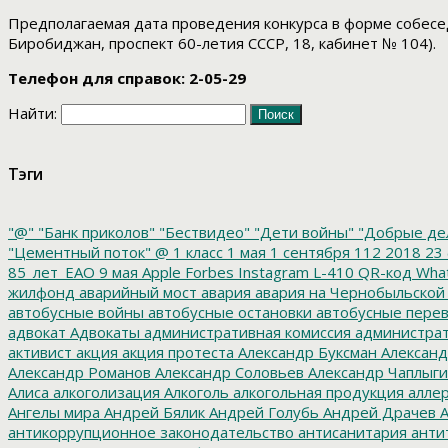
Предполагаемая дата проведения конкурса в форме собеседо
Биробиджан, проспект 60-летия СССР, 18, кабинет № 104).
Телефон для справок: 2-05-29
Найти:
Тэги
"@"
"Банк приколов"
"Бествидео"
"Дети войны"
"Добрые де
"Цементный поток"
@
1 класс
1 мая
1 сентября
112
2018
23 
85_лет_ЕАО
9 мая
Apple
Forbes
Instagram
L-410
QR-код
Wha
жилфонд
аварийный мост
авария
авария на Чернобыльской
автобусные войны
автобусные остановки
автобусные перев
адвокат
Адвокаты
административная комиссия
администрат
активист
акция
акция протеста
Александр Буксман
Александ
Александр Романов
Александр Соловьев
Александр Чаплыг
Алиса
алкоголизация
Алкоголь
алкогольная продукция
аллер
Ангелы мира
Андрей Бялик
Андрей Голубь
Андрей Драчев
А
антикоррупционное законодательство
антисанитария
анти