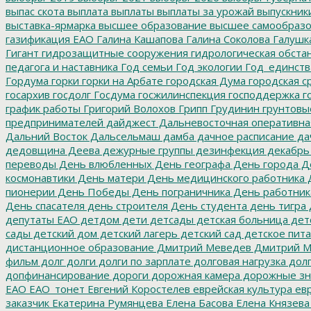
выпас скота
выплата
выплаты
выплаты за урожай
выпускник
выставка-ярмарка
высшее образование
высшее самообразо
газификация ЕАО
Галина Кашапова
Галина Соколова
Галушк
Гигант
гидрозащитные сооружения
гидрологическая обста
педагога и наставника
Год семьи
Год экологии
Год_единств
Гордума
горки
горки на Арбате
городская Дума
городская с
госархив
госдолг
Госдума
госжилинспекция
господдержка
г
график работы
Григорий Волохов
Грипп
Грудинин
грунтовы
предпринимателей
дайджест
Дальневосточная оперативна
Дальний Восток
Дальсельмаш
дамба
дачное расписание
да
дедовщина
Деева
дежурные группы
дезинфекция
декабрь
переводы
День влюбленных
День географа
День города
Де
космонавтики
День матери
День медицинского работника
Д
пионерии
День Победы
День пограничника
День работник
День спасателя
день строителя
День студента
день тигра
депутаты ЕАО
детдом
дети
детсады
детская больница
дет
сады
детский дом
детский лагерь
детский сад
детское пит
дистанционное образование
Дмитрий Меведев
Дмитрий М
фильм
долг
долги
долги по зарплате
долговая нагрузка
долг
допфинансирование
дороги
дорожная камера
дорожные зн
ЕАО
ЕАО_тонет
Евгений Коростелев
еврейская культура
евр
заказчик
Екатерина Румянцева
Елена Басова
Елена Князева