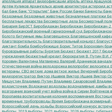
апелляция
аппарат видеофиксации
апрель
аптека
Арашуков
Артём Куликов
Архангельск
архив
архитектура
астероид
ас
бал
банк
банк "Открытие"
Банк России
банки
банкноты
банк
бездомные
бездомные животные
безналичные платежи
Бе
бесплатные лекарства
Бессмертные дела
Бессмертный пол
Бирария
БирЗСТ
Биробидажан
Биробиджан
Биробиджан-2
Биробиджанский военный гарнизонный суд
Биробиджанский
болото
битумные ямы
Благовещенск
Благовещенский кафе
благотворительность
благотворительный концерт
благоус
диктант
бомба
бомбоубежище
Борис Титов
Борохович
бра
буровзрывные работы
Бурятия
Бюджет
бюджет 2017
бюдж
учреждения
бюджетный кредит
бюрократия
В. Путин
В.И. 
Коровин
Валентина Матвиенко
Валерий Дранников
вандал
Отечественная война
велодорожка
велопробег
велосипед
В
ветераны_СВО
ветхие дома
ветхое жилье
Вечерний Бироб
видеорегистратор
Виктор Ишавев
Виктор Ишаев
Виктор О
Мишустин
Владимир Путин
Владимир Сахаровский
Владими
водоисточник
Водоканал
водолазы
водоналивные дамбы
во
возгорание
воинский учет
война
война в Сирии
Войтенков
в
Воропаева
воспитательная колония
воспоминания
Востокц
временные трубопроводы
Время Биробиджана
всемирный 
Всероссийский день ходьбы
Всероссийский конкурс
встреч
выборы_2019
выборы_2021
выборы_2026
выборы_губерна