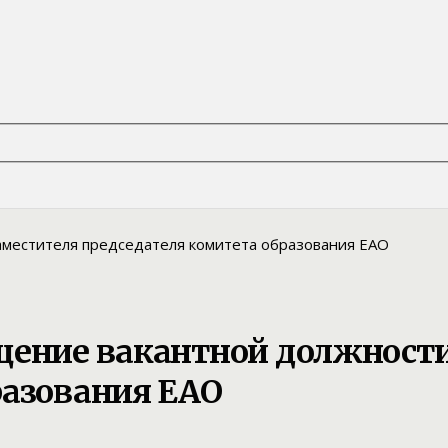
щение вакантной должности
разования ЕАО