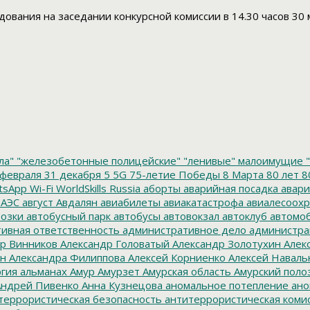
вания на заседании конкурсной комиссии в 14.30 часов 30 м
ла"
"железобетонные полицейские"
"ленивые" малоимущие
"
февраля
31 декабря
5
5G
75-летие Победы
8 Марта
80 лет
8
tsApp
Wi-Fi
WorldSkills Russia
аборты
аварийная посадка
авари
 АЭС
август
Авдалян
авиабилеты
авиакатастрофа
авиалесоохр
озки
автобусный парк
автобусы
автовокзал
автоклуб
автомо
ивная ответственность
административное дело
администра
р Винников
Александр Головатый
Александр Золотухин
Алек
ин
Александра Филиппова
Алексей Корниенко
Алексей Наваль
гия
альманах
Амур
Амурзет
Амурская область
Амурский поло
ндрей Пивенко
Анна Кузнецова
аномальное потепление
ано
террористическая безопасность
антитеррористическая коми