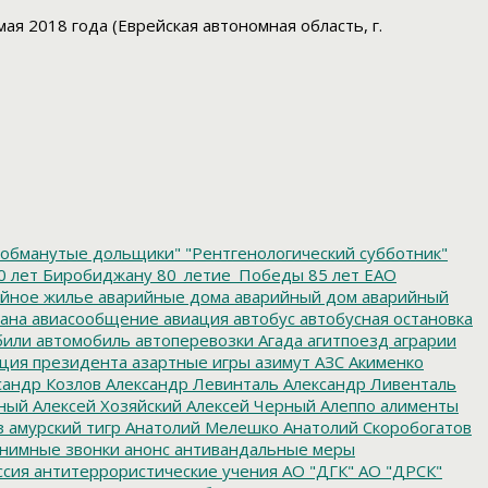
ая 2018 года (Еврейская автономная область, г.
обманутые дольщики"
"Рентгенологический субботник"
0 лет Биробиджану
80_летие_Победы
85 лет ЕАО
йное жилье
аварийные дома
аварийный дом
аварийный
ана
авиасообщение
авиация
автобус
автобусная остановка
били
автомобиль
автоперевозки
Агада
агитпоезд
аграрии
ция президента
азартные игры
азимут
АЗС
Акименко
сандр Козлов
Александр Левинталь
Александр Ливенталь
ный
Алексей Хозяйский
Алексей Черный
Алеппо
алименты
з
амурский тигр
Анатолий Мелешко
Анатолий Скоробогатов
нимные звонки
анонс
антивандальные меры
ссия
антитеррористические учения
АО "ДГК"
АО "ДРСК"