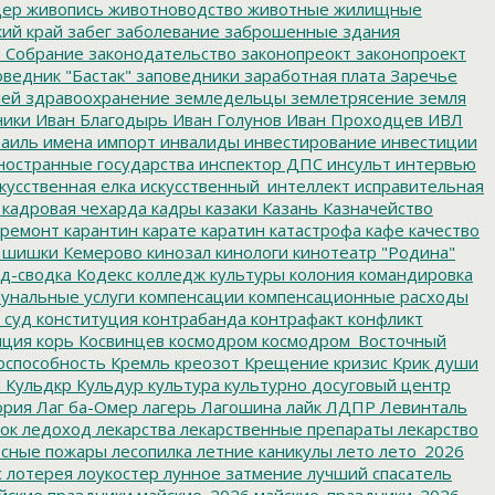
дер
живопись
животноводство
животные
жилищные
ий край
забег
заболевание
заброшенные здания
 Собрание
законодательство
законопреокт
законопроект
ведник "Бастак"
заповедники
заработная плата
Заречье
лей
здравоохранение
земледельцы
землетрясение
земля
ники
Иван Благодырь
Иван Голунов
Иван Проходцев
ИВЛ
аиль
имена
импорт
инвалиды
инвестирование
инвестиции
остранные государства
инспектор ДПС
инсульт
интервью
кусственная елка
искусственный_интеллект
исправительная
кадровая чехарда
кадры
казаки
Казань
Казначейство
ремонт
карантин
карате
каратин
катастрофа
кафе
качество
 шишки
Кемерово
кинозал
кинологи
кинотеатр "Родина"
д-сводка
Кодекс
колледж культуры
колония
командировка
унальные услуги
компенсации
компенсационные расходы
 суд
конституция
контрабанда
контрафакт
конфликт
пция
корь
Косвинцев
космодром
космодром_Восточный
оспособность
Кремль
креозот
Крещение
кризис
Крик души
я
Кульдкр
Кульдур
культура
культурно досуговый центр
ория
Лаг ба-Омер
лагерь
Лагошина
лайк
ЛДПР
Левинталь
ок
ледоход
лекарства
лекарственные препараты
лекарство
сные пожары
лесопилка
летние каникулы
лето
лето_2026
с
лотерея
лоукостер
лунное затмение
лучший спасатель
йские праздники
майские_2026
майские_праздники_2026