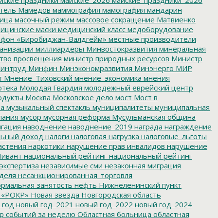
тель
Мамедов
маммография
мамография
мандарин
ица
масочный режим
массовое сокращение
Матвиенко
ицинские маски
медицинский класс
медоборудование
фон «Биробиджан-Валдгейм»
местные производители
анизации
миллиардеры
Минвостокразвития
минеральная
тво просвещения
министр природных ресурсов
Министр
интруд
Минфин
Минэкономразвития
Минэнерго
МИР
т
Мнение_Тиховский
мнение_экономика
мнения
отека
Молодая Гвардия
молодежный еврейский центр
одукты
Москва
Московское дело
мост
Мост в
ва
музыкальный спектакль
муниципалитеты
муниципальная
пания
мусор
мусорная реформа
Мусульманская община
гация
наводнение
наводнение_2019
награда
награждение
льный доход
налоги
налоговая нагрузка
налоговые_льготы
астения
наркотики
нарушение прав инвалидов
нарушение
ивант
национальный рейтинг
национальный рейтинг
экспертиза
независимые сми
незаконная миграция
деля
несанкционированная_торговля
рмальная занятость
нефть
Нижнеленинский пункт
 «РОКР»
Новая звезда
Новгородская область
 год
новый год_2021
новый год_2022
новый год_2024
р событий за неделю
Областная больница
областная