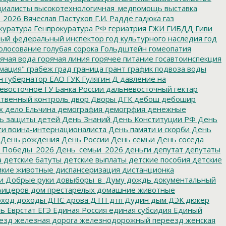
циалисты
высокотехнологичная_медпомощь
выставка
_2026
Вячеслав Пастухов
Г.И. Радде
гадюка
газ
куратура
Генпрокуратура РФ
гериатрия
ГЖИ
ГИБДД
Гиви
ный федеральный инспектор
год культурного наследия
год
олосование
голубая сорока
Гольдштейн
гомеопатия
ячая вода
горячая линия
горячее питание
госавтоинспекция
мация"
грабеж
град
граница
грант
график подвоза воды
н
губернатор ЕАО
ГУК
Гулягин
Д
давление на
восточное ГУ Банка России
дальневосточный гектар
твенный контроль
двор
Дворы
ДГК
дебош
дебошир
х
дело Ельчина
демография
демогрфия
денежные
ь защиты детей
День Знаний
День Конституции РФ
День
и воина-интернационалиста
День памяти и скорби
День
День рождения
День России
День семьи
День соседа
_Победы_2026
День_семьи_2026
деньги
депутат
депутаты
а
детские батуты
детские выплаты
детские пособия
детские
кие животные
диспансеризация
дистанционка
и
Добрые руки
довыборы_в_Думу
дождь
документальный
фицеров
дом престарелых
домашние животные
ход
доходы
ДПС
дрова
ДТП
дтп
Дудин
дым
ДЭК
дюкер
ть
Еврстат
ЕГЭ
Единая Россия
единая субсидия
Единый
езд
железная дорога
железнодорожный переезд
женская