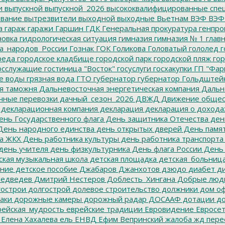
и
выпускной
выпускной_2026
высококвалифицированные спе
вание
вытрезвители
выходной
выходные
Вьетнам
ВЭФ
ВЭФ
а
гараж
гаражи
Гаршин
ГДК
Генеральная прокуратура
генпро
новка
гидрологическая ситуация
гимназия
гимназия № 1
глав
а_народов_России
Гознак
ГОК
Голикова
Головатый
гололед
г
реда
городское кладбище
городской парк
городской пляж
гор
осслужащие
гостиница "Восток"
госуслуги
госхакупки
ГП "Фар
е воды
грязная вода
ГТО
губернатор
губернатор Гольдштей
я таможня
Дальневосточная энергетическая компания
Дальне
чные перевозки
дачный_сезон_2026
ДВЖД
Движение общес
декларационная компания
декларация
декларация о дохода
нь Государственного флага
День защитника Отечества
ден
ень народного единства
день открытых дверей
День памят
а ЖКХ
День работника культуры
день работника транспорта
день учителя
день физкультурника
День флага России
День
ская музыкальная школа
детская площадка
детская_больниц
ание
детское пособие
Джабаров
Джанхотов
дзюдо
диабет
ди
едведев
Дмитрий Нестеров
Доблесть_Хингана
Добрые люд
острои
долгострой
долевое строительство
должники
дом о
аки
дорожные камеры
дорожный радар
ДОСААФ
дотации
до
ейская_мудрость
еврейские традиции
Евровидение
Евросе
Елена Хахалева
ель
ЕНВД
Ефим Вепринский
жалоба
жд пере