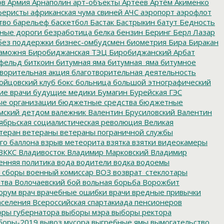
ов
Армия
Арнаполин
арт-объекты
Артеев
Артём Акименко
еристы
африканская чума свиней
АЧС
аэропорт
аэрофлот
тво
барельеф
баскетбол
Бастак
Бастрыкин
батут
Бедность
нные дороги
безработица
белка
бензин
Беринг
Берл Лазар
без поддержки
бизнес-омбудсмен
биометрия
Бира
Биракан
аможня
Биробиджанская ТЭЦ
Биробиджанский Арбат
фельд
биткоин
битумная яма
битумная_яма
битумное
ворительная акция
благотворительная деятельность
ойцовский клуб
бокс
больница
большой этнографический
е врачи
будущие медики
Бумагин
Бурейская ГЭС
е организации
бюджетные средства
бюджетные
мский детдом
валежник
Валентин Брусиловский
Валентин
ябрьская социалистическая революция
Великая
теран
ветераны
ветераны пограничной службы
го баллона
взрыв метеорита
взятка
взятки
видеокамеры
ВККС
Владивосток
Владимир Марковский
Владимир
енняя политика
вода
водители
водка
водоемы
 сборы
военный комиссар
ВОЗ
возврат_стеклотары
итва
Волочаевский бой
вольная борьба
Ворожбит
орум
врач
врачебные ошибки
врачи
вредные привычки
аселения
Всероссийская спартакиада пенсионеров
ры губернатора
выборы мэра
выборы ректора
боры-2019
вывоз мусора
выгребные ямы
вымогательство