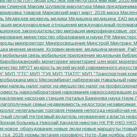
им Семенов
Максим Шупиков
макулатура
Мама-предпринима
ркировка товаров
Марковский
март
март_2026
маска
Маслен
ль
Медведев
медведь
медики
Медицина
медицина_ЕАО
мед
гация
международные отношения
международный полумара
ционное законодательство
миграция
микрофинансовые_орг
ирование
министерство образования и науки РФ
Министерс
ироды
минпромторг
Минпросвещения
Минстрой
Минтранс
М
шка
мнение
мнение_Кузовин
мнение_медицина
мнение_Рай
я
мобильная связь
мобильное приложение
модельная библи
Биробиджанский»
мониторинг
мониторинг цен
морг
морепр
ичество
МРОТ
мудрость
музей
музей современного искусст
л"
МУП "ГТС"
МУП "ГУК
МУП "ПАТП"
МУП "Транспортная ком
иробиджана
мясо
Мясокомбинат
набережная
Навальный
нави
ики
наледь
налог
налог на имущество
налог на профессиона
симость
нарколаборатория
наркомания
наркосодержащие р
население
насосная станция
Наталья Баженова
наука
Наум Л
лагополучные семьи
недвижимость
недострои
независимая 
кролог
нелегальная торговля
Немаев
непогода
нерабочая не
тный случай
Нетрезвый водитель
неуважение к власти
нефо
йонная больница
Николай Канделя
никотин
НК РФ
НКО
НКО
ия
новое_оборудование
новые люди
новые маршруты
Новый
_год_2026
нормы питания
норовирус
Нотр-Дам
ноябрь
обзо