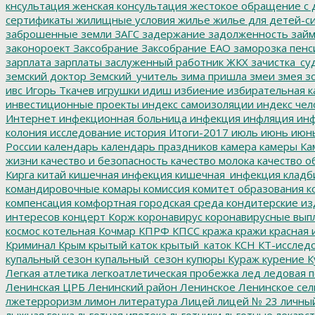
кнсультация
женская консультация
жестокое обращение с 
сертификаты
жилищные условия
жилье
жилье для детей-с
заброшенные земли
ЗАГС
задержание
задолженность
зай
законороект
Заксобрание
Заксобрание ЕАО
заморозка пенс
зарплата
зарплаты
заслуженный работник ЖКХ
зачистка_су
земский доктор
Земский_учитель
зима пришла
змеи
змея
зо
ивс
Игорь Ткачев
игрушки
идиш
избиение
избирательная к
инвестиционные проекты
индекс самоизоляции
индекс чел
Интернет
инфекционная больница
инфекция
инфляция
инф
колония
исследование
история
Итоги-2017
июль
июнь
июн
России
календарь
календарь праздников
камера
камеры
Ка
жизни
качество и безопасность
качество молока
качество о
Кирга
китай
кишечная инфекция
кишечная_инфекция
кладб
командировочные
комары
комиссия
комитет образования
к
компенсация
комфортная городская среда
кондитерские из
интересов
концерт
Корж
коронавирус
коронавирусные вып
космос
котельная
Кочмар
КПРФ
КПСС
кража
кражи
красная 
Криминал
Крым
крытый каток
крытый_каток
КСН
КТ-исслед
купальный сезон
купальный_сезон
купюры
Кураж
курение
К
Легкая атлетика
легкоатлетическая пробежка
лед
ледовая п
Ленинская ЦРБ
Ленинский район
Ленинское
Ленинское сел
лжетерроризм
лимон
литература
Лицей
лицей № 23
личны
лыжная гонка
льготная ипотека
льготники
льготные лекарст