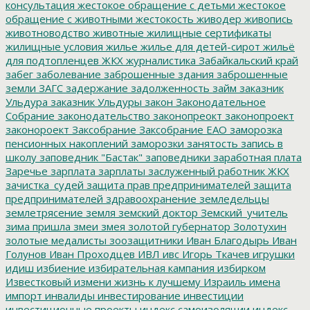
консультация
жестокое обращение с детьми
жестокое
обращение с животными
жестокость
живодер
живопись
животноводство
животные
жилищные сертификаты
жилищные условия
жилье
жилье для детей-сирот
жильё
для подтопленцев
ЖКХ
журналистика
Забайкальский край
забег
заболевание
заброшенные здания
заброшенные
земли
ЗАГС
задержание
задолженность
займ
заказник
Ульдура
заказник Ульдуры
закон
Законодательное
Собрание
законодательство
законопреокт
законопроект
законороект
Заксобрание
Заксобрание ЕАО
заморозка
пенсионных накоплений
заморозки
занятость
запись в
школу
заповедник "Бастак"
заповедники
заработная плата
Заречье
зарплата
зарплаты
заслуженный работник ЖКХ
зачистка_судей
защита прав предпринимателей
защита
предпринимателей
здравоохранение
земледельцы
землетрясение
земля
земский доктор
Земский_учитель
зима пришла
змеи
змея
золотой губернатор
Золотухин
золотые медалисты
зоозащитники
Иван Благодырь
Иван
Голунов
Иван Проходцев
ИВЛ
ивс
Игорь Ткачев
игрушки
идиш
избиение
избирательная кампания
избирком
Известковый
измени жизнь к лучшему
Израиль
имена
импорт
инвалиды
инвестирование
инвестиции
инвестиционные проекты
индекс самоизоляции
индекс