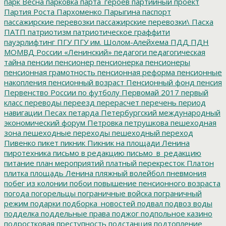
парк Весна
парковка
парта_героев
партийный проект
Партия Роста
Пархоменко
Парыгина
паспорт
пассажирские перевозки
пассажирские перевозки\
Пасха
ПАТП
патриотизм
патриотическое граффити
пауэрлифтинг
ПГУ
ПГУ им. Шолом-Алейхема
ПДД
ПДН
МОМВД России «Ленинский»
педагоги
педагогическая
тайна
пенсии
пенсионер
пенсионерка
пенсионеры
пенсионная грамотность
пенсионная реформа
пенсионные
накопления
пенсионный возраст
Пенсионный фонд
пенсия
Первенство России по футболу
Первомай 2017
первый
класс
переводы
переезд
перерасчет
перечень
период
навигации
Песах
петарда
Петербургский международный
экономический форум
Петровка
петрушкова
пешеходная
зона
пешеходные переходы
пешеходный переход
Пивенко
пикет
пикник
Пикник на площади Ленина
пиротехника
письмо в редакцию
письмо_в_редакцию
питание
план мероприятий
платный перекресток
Платон
плитка
площадь Ленина
пляжный волейбол
пневмония
побег из колонии
побои
повышение пенсионного возраста
погода
погорельцы
пограничные войска
пограничный
режим
подарки
подборка_новостей
подвал
подвоз воды
подделка
поддельные права
поджог
подпольное казино
подростковая преступность
подстанция
подтопление