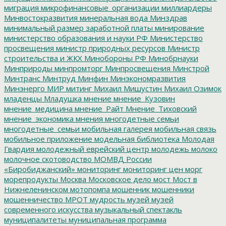
миграция
микрофинансовые_организации
миллиардеры
Минвостокразвития
минеральная вода
Минздрав
минимальный размер заработной платы
минирование
министерство образования и науки РФ
Министерство
просвещения
министр природных ресурсов
Министр
строительства и ЖКХ
Минобороны РФ
Минобрнауки
Минприроды
минпромторг
Минпросвещения
Минстрой
Минтранс
Минтруд
Минфин
Минэкономразвития
Минэнерго
МИР
митинг
Михаил Мишустин
Михаил Озимок
младенцы
Младушка
мнение
мнение_Кузовин
мнение_медицина
мнение_Райт
Мнение_Тиховский
мнение_экономика
мнения
многодетные семьи
многодетные_семьи
мобильная галерея
мобильная связь
мобильное приложение
модельная библиотека
Молодая
Гвардия
молодежный еврейский центр
молодежь
молоко
молочное скотоводство
МОМВД России
«Биробиджанский»
мониторинг
мониторинг цен
морг
морепродукты
Москва
Московское дело
мост
Мост в
Нижнеленинском
мотопомпа
мошенник
мошенники
мошенничество
МРОТ
мудрость
музей
музей
современного искусства
музыкальный спектакль
муниципалитеты
муниципальная программа