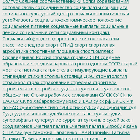
Солтус
Солцнев
соотечественники
Сопка
соревнования
сотовая связь
сотрудничество
соцвыплаты
соцзащита
социально-культурный центр
социально-политическая
устойчивость
социально-экономическое положение
социальное питание
социальные выплаты
социальные
пенсии
социальные сети
социальный контракт
Социальный фонд
соцопрос
соцсети
соя
спасатели
спасение
спецтранспорт
СПИД
спорт
спортивная
акробатика
спортивная площадка
спорткомплекс
Справедливая Россия
справка
справки
СПЧ
среднее
образование
средняя зарплата
срок годности
СССР
старый
мост
статистика
статья
стела
стимулирующие выплаты
стипендия
стихия
столица
столица ДфО
стоматология
страйкбол
страх
страхование
стрельба
строители
строительство
стройка
студент
студенты
студенческое
общежитие
Стычка рабочих с силовиками
СУ СК
СУ СК по
ЕАО
СУ СК по Хабаровскому краю и ЕАО
су ск рф
СУ СК РФ
по ЕАО
субботнее чтиво
субботник
субсидии
субсидия
суд
Суд
суд присяжных
судебные приставы
судьи
судья
суперасфальт
суперлуние
суррогат
суточные
сухой закон
сход вагонов
Счетная палата
Счетная палата Биробиджана
США
тайфун
таможня
Тарасенко
ТАРИ
тарифы
Татьяна
Гладких
Тафи-диагностика
театр
текстильная