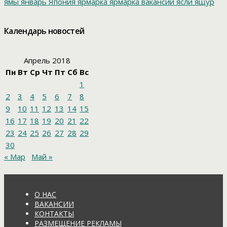
ямы
январь
Япония
ярмарка
ярмарка вакансий
ясли
ящур
Календарь новостей
Апрель 2018
Пн
Вт
Ср
Чт
Пт
Сб
Вс
1
2
3
4
5
6
7
8
9
10
11
12
13
14
15
16
17
18
19
20
21
22
23
24
25
26
27
28
29
30
« Мар
Май »
О НАС
ВАКАНСИИ
КОНТАКТЫ
РАЗМЕЩЕНИЕ РЕКЛАМЫ