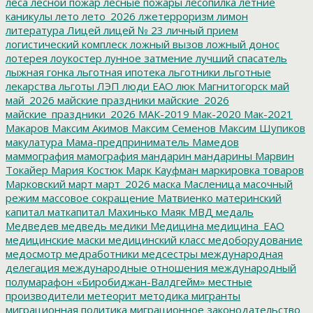
леса
лесной пожар
лесные пожары
лесопилка
летние
каникулы
лето
лето_2026
лжетерроризм
лимон
литература
Лицей
лицей № 23
личный прием
логистический комплеск
ложный вызов
ложный донос
лотерея
лоукостер
лунное затмение
лучший спасатель
лыжная гонка
льготная ипотека
льготники
льготные
лекарства
льготы
ЛЭП
люди ЕАО
люк
Магнитогорск
май
май_2026
майские праздники
майские_2026
майские_праздники_2026
МАК-2019
Мак-2020
Мак-2021
Макаров
Максим Акимов
Максим Семенов
Максим Шупиков
макулатура
Мама-предприниматель
Мамедов
маммография
мамография
мандарин
мандарины
Марвин
Токайер
Мария Костюк
Марк Кауфман
маркировка товаров
Марковский
март
март_2026
маска
Масленица
масочный
режим
массовое сокращение
Матвиенко
материнский
капитал
маткапитал
Махинько
Маяк
МВД
медаль
Медведев
медведь
медики
Медицина
медицина_ЕАО
медицинские маски
медицинский класс
медоборудование
медосмотр
медработники
медсестры
международная
делегация
международные отношения
международный
полумарафон «Биробиджан-Валдгейм»
местные
производители
метеорит
методика
мигранты
миграционная политика
миграционное законодательство