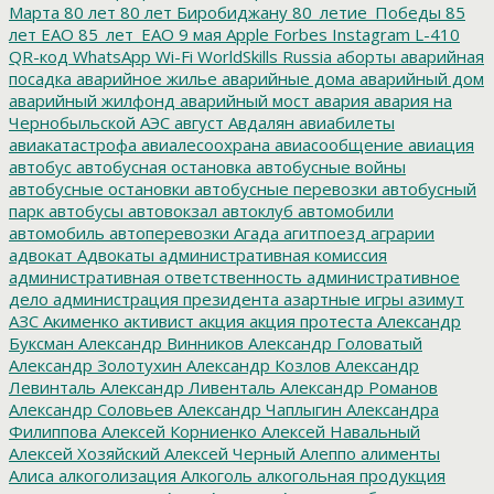
Марта
80 лет
80 лет Биробиджану
80_летие_Победы
85
лет ЕАО
85_лет_ЕАО
9 мая
Apple
Forbes
Instagram
L-410
QR-код
WhatsApp
Wi-Fi
WorldSkills Russia
аборты
аварийная
посадка
аварийное жилье
аварийные дома
аварийный дом
аварийный жилфонд
аварийный мост
авария
авария на
Чернобыльской АЭС
август
Авдалян
авиабилеты
авиакатастрофа
авиалесоохрана
авиасообщение
авиация
автобус
автобусная остановка
автобусные войны
автобусные остановки
автобусные перевозки
автобусный
парк
автобусы
автовокзал
автоклуб
автомобили
автомобиль
автоперевозки
Агада
агитпоезд
аграрии
адвокат
Адвокаты
административная комиссия
административная ответственность
административное
дело
администрация президента
азартные игры
азимут
АЗС
Акименко
активист
акция
акция протеста
Александр
Буксман
Александр Винников
Александр Головатый
Александр Золотухин
Александр Козлов
Александр
Левинталь
Александр Ливенталь
Александр Романов
Александр Соловьев
Александр Чаплыгин
Александра
Филиппова
Алексей Корниенко
Алексей Навальный
Алексей Хозяйский
Алексей Черный
Алеппо
алименты
Алиса
алкоголизация
Алкоголь
алкогольная продукция