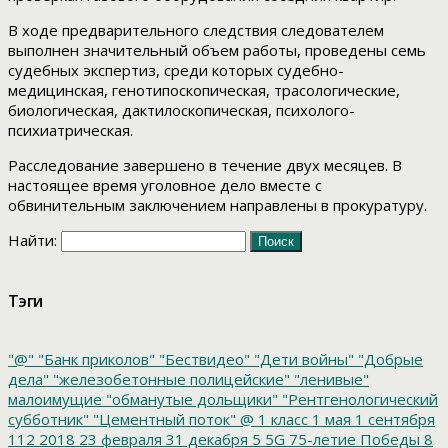
В ходе предварительного следствия следователем
выполнен значительный объем работы, проведены семь
судебных экспертиз, среди которых судебно-
медицинская, генотипоскопическая, трасологические,
биологическая, дактилоскопическая, психолого-
психиатрическая.
Расследование завершено в течение двух месяцев. В
настоящее время уголовное дело вместе с
обвинительным заключением направлены в прокуратуру.
Найти:
Тэги
"@"
"Банк приколов"
"Бествидео"
"Дети войны"
"Добрые
дела"
"железобетонные полицейские"
"ленивые"
малоимущие
"обманутые дольщики"
"Рентгенологический
субботник"
"Цементный поток"
@
1 класс
1 мая
1 сентября
112
2018
23 февраля
31 декабря
5
5G
75-летие Победы
8