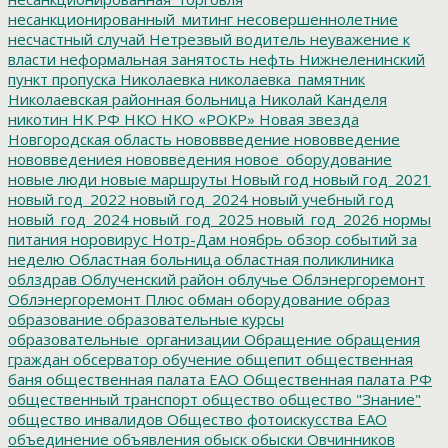
несанкционированный_митинг
несовершеннолетние
несчастный случай
Нетрезвый водитель
неуважение к
власти
неформальная занятость
нефть
Нижнеленинский
пункт пропуска
Николаевка
николаевка_памятник
Николаевская районная больница
Николай Канделя
никотин
НК РФ
НКО
НКО «РОКР»
Новая звезда
Новгородская область
нововвведение
нововведение
нововведениея
нововведения
новое_оборудование
новые люди
новые маршруты
Новый год
новый год_2021
новый год_2022
новый год_2024
новый учебный год
новый_год_2024
новый_год_2025
новый_год_2026
нормы
питания
норовирус
Нотр-Дам
ноябрь
обзор событий за
неделю
Областная больница
областная поликлиника
облздрав
Облученский район
облучье
Облэнергоремонт
Облэнергоремонт Плюс
обман
оборудование
образ
образование
образовательные курсы
образовательные_организации
Обращение
обращения
граждан
обсерватор
обучение
общепит
общественная
баня
общественная палата ЕАО
Общественная палата РФ
общественный транспорт
общество
общество "Знание"
общество инвалидов
Общество фотоискусства ЕАО
объединение
объявления
обыск
обыски
Овчинников