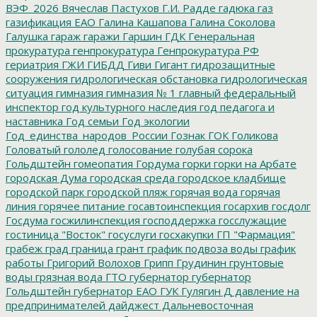
ВЭФ_2026
Вячеслав Пастухов
Г.И. Радде
гадюка
газ
газификация ЕАО
Галина Кашапова
Галина Соколова
Галушка
гараж
гаражи
Гаршин
ГДК
Генеральная
прокуратура
генпрокуратура
Генпрокуратура РФ
гериатрия
ГЖИ
ГИБДД
Гиви
Гигант
гидрозащитные
сооружения
гидрологическая обстановка
гидрологическая
ситуация
гимназия
гимназия № 1
главный федеральный
инспектор
год культурного наследия
год педагога и
наставника
Год семьи
Год экологии
Год_единства_народов_России
Гознак
ГОК
Голикова
Головатый
гололед
голосование
голубая сорока
Гольдштейн
гомеопатия
Гордума
горки
горки на Арбате
городская Дума
городская среда
городское кладбище
городской парк
городской пляж
горячая вода
горячая
линия
горячее питание
госавтоинспекция
госархив
госдолг
Госдума
госжилинспекция
господдержка
госслужащие
гостиница "Восток"
госуслуги
госхакупки
ГП "Фармация"
грабеж
град
граница
грант
график подвоза воды
график
работы
Григорий Волохов
Грипп
Грудинин
грунтовые
воды
грязная вода
ГТО
губернатор
губернатор
Гольдштейн
губернатор ЕАО
ГУК
Гулягин
Д
давление на
предпринимателей
дайджест
Дальневосточная