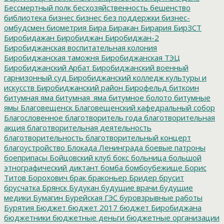
Бессмертный полк
бесхозяйственность
бешенство
библиотека
бизнес
бизнес без поддержки
бизнес-
омбудсмен
биометрия
Бира
Биракан
Бирария
БирЗСТ
Биробидажан
Биробиджан
Биробиджан-2
Биробиджанская воспитательная колония
Биробиджанская таможня
Биробиджанская ТЭЦ
Биробиджанский Арбат
Биробиджанский военный
гарнизонный суд
Биробиджанский колледж культуры и
искусств
Биробиджанский район
Бирофельд
биткоин
битумная яма
битумная_яма
битумное болото
битумные
ямы
Благовещенск
Благовещенский кафедральный собор
Благословенное
благотворитель года
благотворительная
акция
благотворительная деятельность
благотворительность
благотворительный концерт
благоустройство
Блокада Ленинграда
боевые патроны
боеприпасы
Бойцовский клуб
бокс
больница
большой
этнографический диктант
бомба
бомбоубежище
Борис
Титов
Борохович
брак
браконьер
Бридер
брусит
брусчатка
Брянск
Будукан
будущие врачи
будущие
медики
Бумагин
Бурейская ГЭС
буровзрывные работы
Бурятия
Бюджет
бюджет 2017
бюджет Биробиджана
бюджетники
бюджетные деньги
бюджетные организации