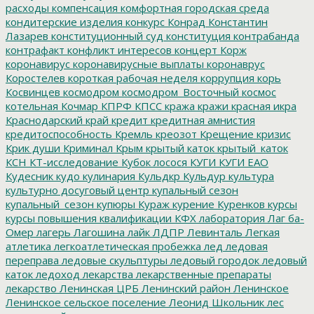
расходы
компенсация
комфортная городская среда
кондитерские изделия
конкурс
Конрад
Константин
Лазарев
конституционный суд
конституция
контрабанда
контрафакт
конфликт интересов
концерт
Корж
коронавирус
коронавирусные выплаты
коронаврус
Коростелев
короткая рабочая неделя
коррупция
корь
Косвинцев
космодром
космодром_Восточный
космос
котельная
Кочмар
КПРФ
КПСС
кража
кражи
красная икра
Краснодарский край
кредит
кредитная амнистия
кредитоспособность
Кремль
креозот
Крещение
кризис
Крик души
Криминал
Крым
крытый каток
крытый_каток
КСН
КТ-исследование
Кубок лосося
КУГИ
КУГИ ЕАО
Кудесник
кудо
кулинария
Кульдкр
Кульдур
культура
культурно досуговый центр
купальный сезон
купальный_сезон
купюры
Кураж
курение
Куренков
курсы
курсы повышения квалификации
КФХ
лаборатория
Лаг ба-
Омер
лагерь
Лагошина
лайк
ЛДПР
Левинталь
Легкая
атлетика
легкоатлетическая пробежка
лед
ледовая
переправа
ледовые скульптуры
ледовый городок
ледовый
каток
ледоход
лекарства
лекарственные препараты
лекарство
Ленинская ЦРБ
Ленинский район
Ленинское
Ленинское сельское поселение
Леонид Школьник
лес