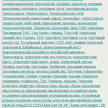
телемедицинские технологии
теневая зарплата
теневая
экономика
тепловоз
тепловые сети
тепловычислитель
Теплоозерск
Теплоозёрск
Теплоозёрская ЦРБ
Теплоозерский цементный завод
теплосбыт
теплотрасса
территория действий
терроризм
техника
технологии
технологический_техникум
технопарк
тигр
ТИК
Тимченко
Тихомиров
ТКО
Тлустенко
товары
Толстой
томограф
тонкий лед
Тонких
ТОР
торговля
торговые сети
торговый
центр
тос
Тотальный диктант
ТПП ЕАО
травма
трагедия
трагедия в Забайкалье
трансграничный мост
трансграничный российско-китайский марафон
Транснефть
транспортная доступность
транспортная
карта
транспортный налог
траур
тревожный сигнал
Тромса
тротуар
тротуары
Трубачев
трудовая книжка
трудовые ресурсы
трудоустройство
Трутнев
туберкулез
Тукалевский
Турбин
туризм
туризмм
турнир
турпоход
турфирма
тхэквондо
ТЭЦ
Тюмень
тюрьма
Тяжелая
атлетика
убийство
уборка улиц
убыль
убыль населения
убыточность
увольнение
увольнения
уголовное дело
уголовное преследование
уголовный кодекс
уголовный
розыск
уголоное дело
уголь
угон
угон автомобиля
удача
УЖАСЫ НАШЕГО ГОРОДКА
узи
УК
УК "ДомСтроСервис"
УК