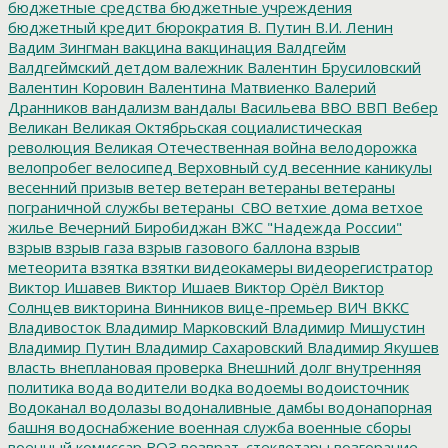
бюджетные средства
бюджетные учреждения
бюджетный кредит
бюрократия
В. Путин
В.И. Ленин
Вадим Зингман
вакцина
вакцинация
Валдгейм
Валдгеймский детдом
валежник
Валентин Брусиловский
Валентин Коровин
Валентина Матвиенко
Валерий
Дранников
вандализм
вандалы
Васильева
ВВО
ВВП
Вебер
Великан
Великая Октябрьская социалистическая
революция
Великая Отечественная война
велодорожка
велопробег
велосипед
Верховный суд
весенние каникулы
весенний призыв
ветер
ветеран
ветераны
ветераны
пограничной службы
ветераны_СВО
ветхие дома
ветхое
жилье
Вечерний Биробиджан
ВЖС "Надежда России"
взрыв
взрыв газа
взрыв газового баллона
взрыв
метеорита
взятка
взятки
видеокамеры
видеорегистратор
Виктор Ишавев
Виктор Ишаев
Виктор Орёл
Виктор
Солнцев
викторина
Винников
вице-премьер
ВИЧ
ВККС
Владивосток
Владимир Марковский
Владимир Мишустин
Владимир Путин
Владимир Сахаровский
Владимир Якушев
власть
внеплановая проверка
Внешний долг
внутренняя
политика
вода
водители
водка
водоемы
водоисточник
Водоканал
водолазы
водоналивные дамбы
водонапорная
башня
водоснабжение
военная служба
военные сборы
военный комиссар
ВОЗ
возврат_стеклотары
возгорание