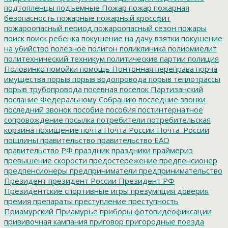
подтопленцы
подъемные
Пожар
пожар
пожарная
безопасность
пожарные
пожарный кроссфит
пожароопасный период
пожароопасный сезон
пожары
поиск
поиск ребенка
покушение на дачу взятки
покушение
на убийство
полезное
полигон
поликлиника
полиомиелит
политехнический техникум
политические партии
полиция
Половинко
помойки
помощь
Понтонная переправа
порча
имущества
порыв
порыв водопровода
порыв теплотрассы
порыв трубопровода
посевная
поселок Партизанский
послание Федеральному Собранию
последние звонки
последний звонок
пособие
пособия
постинтернатное
сопровождение
посылка
потребители
потребительская
корзина
похищение
почта
Почта России
Почта_России
пошлины
правительство
правительство ЕАО
правительство РФ
праздник
праздники
праймериз
превышение скорости
предостережение
предпенсионер
предпенсионеры
предприниматели
предпринимательство
Президент
президент России
Президент РФ
Президентские спортивные игры
презумпция доверия
премия
препараты
преступление
преступность
Приамурский
Приамурье
приборы фотовидеофиксации
прививочная кампания
приговор
пригородные поезда