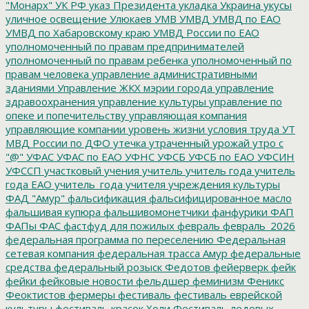
"Монарх"
УК РФ
указ Президента
укладка
Украина
укусы
уличное освещение
Улюкаев
УМВ
УМВД
УМВД по ЕАО
УМВД по Хабаровскому краю
УМВД России по ЕАО
уполномоченный по правам предпринимателей
уполномоченный по правам ребенка
уполномоченный по
правам человека
управление административными
зданиями
Управление ЖКХ мэрии города
управление
здравоохранения
управление культуры
управление по
опеке и попечительству
управляющая компания
управляющие компании
уровень жизни
условия труда
УТ
МВД России по ДФО
утечка
утраченный урожай
утро с
"@"
УФАС
УФАС по ЕАО
УФНС
УФСБ
УФСБ по ЕАО
УФСИН
УФССП
участковый
учения
учитель
учитель года
учитель
года ЕАО
учитель_года
учителя
учреждения культуры
ФАД "Амур"
фальсификация
фальсифицированное масло
фальшивая купюра
фальшивомонетчики
фанфурики
ФАП
ФАПы
ФАС
фастфуд для пожилых
февраль
февраль_2026
федеральная программа по переселению
Федеральная
сетевая компания
федеральная трасса Амур
федеральные
средства
федеральный розыск
Федотов
фейерверк
фейк
фейки
фейковые новости
фельдшер
феминизм
Феникс
Феоктистов
фермеры
фестиваль
фестиваль еврейской
культуры
фестиваль красок Холи
Фестиваль ледовых