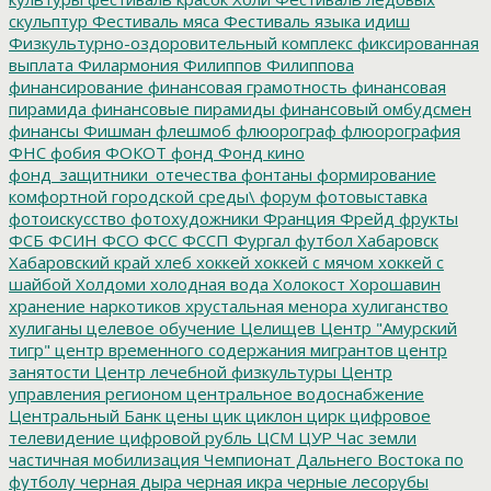
скульптур
Фестиваль мяса
Фестиваль языка идиш
Физкультурно-оздоровительный комплекс
фиксированная
выплата
Филармония
Филиппов
Филиппова
финансирование
финансовая грамотность
финансовая
пирамида
финансовые пирамиды
финансовый омбудсмен
финансы
Фишман
флешмоб
флюорограф
флюорография
ФНС
фобия
ФОКОТ
фонд
Фонд кино
фонд_защитники_отечества
фонтаны
формирование
комфортной городской среды\
форум
фотовыставка
фотоискусство
фотохудожники
Франция
Фрейд
фрукты
ФСБ
ФСИН
ФСО
ФСС
ФССП
Фургал
футбол
Хабаровск
Хабаровский край
хлеб
хоккей
хоккей с мячом
хоккей с
шайбой
Холдоми
холодная вода
Холокост
Хорошавин
хранение наркотиков
хрустальная менора
хулиганство
хулиганы
целевое обучение
Целищев
Центр "Амурский
тигр"
центр временного содержания мигрантов
центр
занятости
Центр лечебной физкультуры
Центр
управления регионом
центральное водоснабжение
Центральный Банк
цены
цик
циклон
цирк
цифровое
телевидение
цифровой рубль
ЦСМ
ЦУР
Час земли
частичная мобилизация
Чемпионат Дальнего Востока по
футболу
черная дыра
черная икра
черные лесорубы