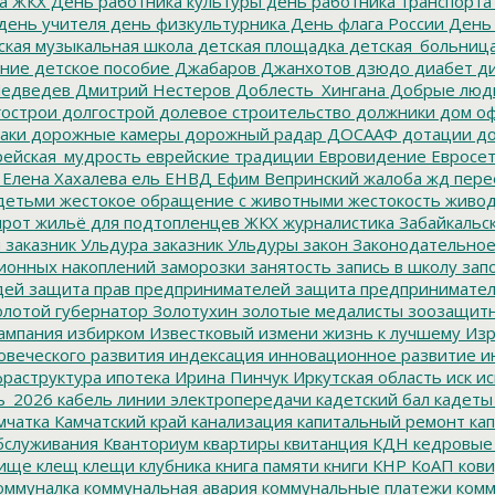
а ЖКХ
День работника культуры
день работника транспорта
день учителя
день физкультурника
День флага России
День
ская музыкальная школа
детская площадка
детская_больниц
ание
детское пособие
Джабаров
Джанхотов
дзюдо
диабет
ди
едведев
Дмитрий Нестеров
Доблесть_Хингана
Добрые люд
острои
долгострой
долевое строительство
должники
дом о
аки
дорожные камеры
дорожный радар
ДОСААФ
дотации
до
ейская_мудрость
еврейские традиции
Евровидение
Евросе
Елена Хахалева
ель
ЕНВД
Ефим Вепринский
жалоба
жд пере
детьми
жестокое обращение с животными
жестокость
живо
ирот
жильё для подтопленцев
ЖКХ
журналистика
Забайкальск
м
заказник Ульдура
заказник Ульдуры
закон
Законодательное
ионных накоплений
заморозки
занятость
запись в школу
запо
дей
защита прав предпринимателей
защита предпринимате
лотой губернатор
Золотухин
золотые медалисты
зоозащит
ампания
избирком
Известковый
измени жизнь к лучшему
Изр
овеческого развития
индексация
инновационное развитие
ин
раструктура
ипотека
Ирина Пинчук
Иркутская область
иск
ис
ь_2026
кабель линии электропередачи
кадетский бал
кадеты
мчатка
Камчатский край
канализация
капитальный ремонт
кап
бслуживания
Кванториум
квартиры
квитанция
КДН
кедровые
ище
клещ
клещи
клубника
книга памяти
книги
КНР
КоАП
кови
оммуналка
коммунальная авария
коммунальные платежи
комм