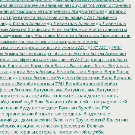
ана
авиасообщение
авиация
автобус
автобусная остановка
били
автомобиль
автоперевозки
Агада
агитпоезд
аграрии
ция президента
азартные игры
азимут
АЗС
Акименко
сандр Козлов
Александр Левинталь
Александр Ливенталь
ный
Алексей Хозяйский
Алексей Черный
Алеппо
алименты
з
амурский тигр
Анатолий Мелешко
Анатолий Скоробогатов
нимные звонки
анонс
антивандальные меры
ссия
антитеррористические учения
АО "ДГК"
АО "ДРСК"
ов
Армия
Арнаполин
арт-объекты
Артеев
Артём Акименко
еристы
африканская чума свиней
АЧС
аэропорт
аэрофлот
тво
барельеф
баскетбол
Бастак
Бастрыкин
батут
Бедность
нные дороги
безработица
белка
бензин
Беринг
Берл Лазар
без поддержки
бизнес-омбудсмен
биометрия
Бира
Биракан
аможня
Биробиджанская ТЭЦ
Биробиджанский Арбат
фельд
биткоин
битумная яма
битумная_яма
битумное
ворительная акция
благотворительная деятельность
ойцовский клуб
бокс
больница
большой этнографический
е врачи
будущие медики
Бумагин
Бурейская ГЭС
е организации
бюджетные средства
бюджетные
мский детдом
валежник
Валентин Брусиловский
Валентин
ябрьская социалистическая революция
Великая
теран
ветераны
ветераны пограничной службы