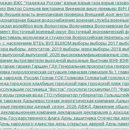
иджан
ВЖС "Надежда России"
взрыв
взрыв газа
взрыв газово
рёл
Виктор Солнцев
викторина
Винников
вице-премьер
ВИЧ
р Якушев
власть
внеплановая проверка
Внешний долг
внутр
донапорная башня
водоснабжение
военная служба
военные
окзал
волейбол
волк
Волонтеры
Волочаевка
Волочаевская б
емент
Восточный военный округ
Восточный экономический ф
фестиваль молодежи и студентов
Всероссийская перепись н
а_с_населением
ВТБъ
ВУЗ
ВЦИОМ
выборы
выборы 2017
выбо
тора
выборы_депутатов_2019
выборы_мэра
выборы-2018
вы
и
выпускной
выпускной_2026
высококвалифицированные спе
вание
вытрезвители
выходной
выходные
Вьетнам
ВЭФ
ВЭФ
а
гараж
гаражи
Гаршин
ГДК
Генеральная прокуратура
генпро
новка
гидрологическая ситуация
гимназия
гимназия № 1
глав
а_народов_России
Гознак
ГОК
Голикова
Головатый
гололед
г
реда
городское кладбище
городской парк
городской пляж
гор
осслужащие
гостиница "Восток"
госуслуги
госхакупки
ГП "Фар
е воды
грязная вода
ГТО
губернатор
губернатор Гольдштей
я таможня
Дальневосточная энергетическая компания
Дальне
чные перевозки
дачный_сезон_2026
ДВЖД
Движение общес
декларационная компания
декларация
декларация о дохода
нь Государственного флага
День защитника Отечества
ден
ень народного единства
день открытых дверей
День памят