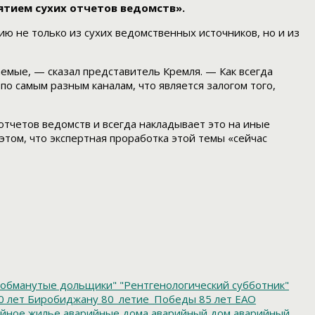
иятием сухих отчетов ведомств».
 не только из сухих ведомственных источников, но и из
емые, — сказал представитель Кремля. — Как всегда
о самым разным каналам, что является залогом того,
отчетов ведомств и всегда накладывает это на иные
том, что экспертная проработка этой темы «сейчас
обманутые дольщики"
"Рентгенологический субботник"
0 лет Биробиджану
80_летие_Победы
85 лет ЕАО
йное жилье
аварийные дома
аварийный дом
аварийный