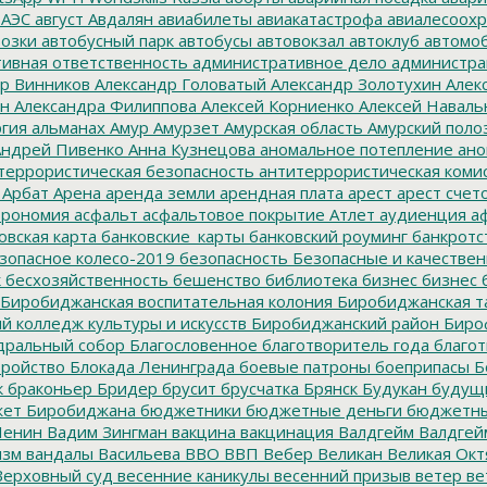
 АЭС
август
Авдалян
авиабилеты
авиакатастрофа
авиалесоохр
озки
автобусный парк
автобусы
автовокзал
автоклуб
автомо
ивная ответственность
административное дело
администра
р Винников
Александр Головатый
Александр Золотухин
Алек
ин
Александра Филиппова
Алексей Корниенко
Алексей Наваль
гия
альманах
Амур
Амурзет
Амурская область
Амурский поло
ндрей Пивенко
Анна Кузнецова
аномальное потепление
ано
террористическая безопасность
антитеррористическая коми
Арбат
Арена
аренда земли
арендная плата
арест
арест счет
трономия
асфальт
асфальтовое покрытие
Атлет
аудиенция
аф
овская карта
банковские_карты
банковский роуминг
банкротс
зопасное колесо-2019
безопасность
Безопасные и качестве
к
бесхозяйственность
бешенство
библиотека
бизнес
бизнес 
Биробиджанская воспитательная колония
Биробиджанская т
 колледж культуры и искусств
Биробиджанский район
Биро
дральный собор
Благословенное
благотворитель года
благот
тройство
Блокада Ленинграда
боевые патроны
боеприпасы
Б
к
браконьер
Бридер
брусит
брусчатка
Брянск
Будукан
будущи
ет Биробиджана
бюджетники
бюджетные деньги
бюджетны
Ленин
Вадим Зингман
вакцина
вакцинация
Валдгейм
Валдгей
изм
вандалы
Васильева
ВВО
ВВП
Вебер
Великан
Великая Окт
ерховный суд
весенние каникулы
весенний призыв
ветер
ве