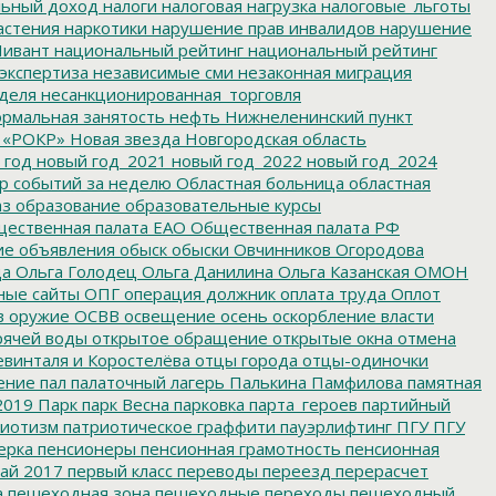
льный доход
налоги
налоговая нагрузка
налоговые_льготы
астения
наркотики
нарушение прав инвалидов
нарушение
ивант
национальный рейтинг
национальный рейтинг
экспертиза
независимые сми
незаконная миграция
деля
несанкционированная_торговля
рмальная занятость
нефть
Нижнеленинский пункт
 «РОКР»
Новая звезда
Новгородская область
 год
новый год_2021
новый год_2022
новый год_2024
р событий за неделю
Областная больница
областная
аз
образование
образовательные курсы
ественная палата ЕАО
Общественная палата РФ
ие
объявления
обыск
обыски
Овчинников
Огородова
да
Ольга Голодец
Ольга Данилина
Ольга Казанская
ОМОН
ные сайты
ОПГ
операция должник
оплата труда
Оплот
в
оружие
ОСВВ
освещение
осень
оскорбление власти
рячей воды
открытое обращение
открытые окна
отмена
евинталя и Коростелёва
отцы города
отцы-одиночки
ение
пал
палаточный лагерь
Палькина
Памфилова
памятная
2019
Парк
парк Весна
парковка
парта_героев
партийный
иотизм
патриотическое граффити
пауэрлифтинг
ПГУ
ПГУ
ерка
пенсионеры
пенсионная грамотность
пенсионная
ай 2017
первый класс
переводы
переезд
перерасчет
а
пешеходная зона
пешеходные переходы
пешеходный