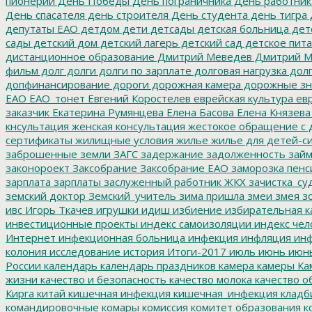
пионерии
День Победы
День пограничника
День работник
День спасателя
день строителя
День студента
день тигра
депутаты ЕАО
детдом
дети
детсады
детская больница
дет
сады
детский дом
детский лагерь
детский сад
детское пит
дистанционное образование
Дмитрий Меведев
Дмитрий М
фильм
долг
долги
долги по зарплате
долговая нагрузка
долг
допфинансирование
дороги
дорожная камера
дорожные зн
ЕАО
ЕАО_тонет
Евгений Коростелев
еврейская культура
евр
заказчик
Екатерина Румянцева
Елена Басова
Елена Князева
кнсультация
женская консультация
жестокое обращение с 
сертификаты
жилищные условия
жилье
жилье для детей-с
заброшенные земли
ЗАГС
задержание
задолженность
зай
законороект
Заксобрание
Заксобрание ЕАО
заморозка пенс
зарплата
зарплаты
заслуженный работник ЖКХ
зачистка_су
земский доктор
Земский_учитель
зима пришла
змеи
змея
зо
ивс
Игорь Ткачев
игрушки
идиш
избиение
избирательная к
инвестиционные проекты
индекс самоизоляции
индекс чел
Интернет
инфекционная больница
инфекция
инфляция
инф
колония
исследование
история
Итоги-2017
июль
июнь
июн
России
календарь
календарь праздников
камера
камеры
Ка
жизни
качество и безопасность
качество молока
качество о
Кирга
китай
кишечная инфекция
кишечная_инфекция
кладб
командировочные
комары
комиссия
комитет образования
к