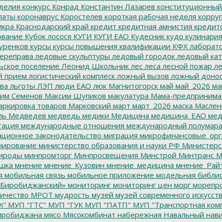
делия
конкурс
Конрад
Константин Лазарев
конституционный
латы
коронаврус
Коростелев
короткая рабочая неделя
корру
икра
Краснодарский край
кредит
кредитная амнистия
кредит
ование
Кубок лосося
КУГИ
КУГИ ЕАО
Кудесник
кудо
кулинари
уренков
курсы
курсы повышения квалификации
КФХ
лаборат
ереправа
ледовые скульптуры
ледовый городок
ледовый кат
ьское поселение
Леонид Школьник
лес
леса
лесной пожар
ле
й прием
логистический комплеск
ложный вызов
ложный доно
ва
льготы
ЛЭП
люди ЕАО
люк
Магнитогорск
май
май_2026
ма
им Семенов
Максим Шупиков
макулатура
Мама-предпринима
ркировка товаров
Марковский
март
март_2026
маска
Маслен
ль
Медведев
медведь
медики
Медицина
медицина_ЕАО
мед
гация
международные отношения
международный полумара
ционное законодательство
миграция
микрофинансовые_орг
ирование
министерство образования и науки РФ
Министерс
ироды
минпромторг
Минпросвещения
Минстрой
Минтранс
М
шка
мнение
мнение_Кузовин
мнение_медицина
мнение_Рай
я
мобильная связь
мобильное приложение
модельная библи
Биробиджанский»
мониторинг
мониторинг цен
морг
морепр
ичество
МРОТ
мудрость
музей
музей современного искусст
л"
МУП "ГТС"
МУП "ГУК
МУП "ПАТП"
МУП "Транспортная ком
иробиджана
мясо
Мясокомбинат
набережная
Навальный
нави