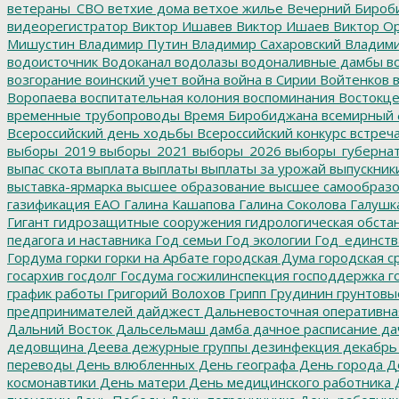
ветераны_СВО
ветхие дома
ветхое жилье
Вечерний Бироб
видеорегистратор
Виктор Ишавев
Виктор Ишаев
Виктор О
Мишустин
Владимир Путин
Владимир Сахаровский
Владими
водоисточник
Водоканал
водолазы
водоналивные дамбы
во
возгорание
воинский учет
война
война в Сирии
Войтенков
в
Воропаева
воспитательная колония
воспоминания
Востокц
временные трубопроводы
Время Биробиджана
всемирный 
Всероссийский день ходьбы
Всероссийский конкурс
встреч
выборы_2019
выборы_2021
выборы_2026
выборы_губерна
выпас скота
выплата
выплаты
выплаты за урожай
выпускник
выставка-ярмарка
высшее образование
высшее самообразо
газификация ЕАО
Галина Кашапова
Галина Соколова
Галушк
Гигант
гидрозащитные сооружения
гидрологическая обста
педагога и наставника
Год семьи
Год экологии
Год_единств
Гордума
горки
горки на Арбате
городская Дума
городская с
госархив
госдолг
Госдума
госжилинспекция
господдержка
г
график работы
Григорий Волохов
Грипп
Грудинин
грунтовы
предпринимателей
дайджест
Дальневосточная оперативна
Дальний Восток
Дальсельмаш
дамба
дачное расписание
да
дедовщина
Деева
дежурные группы
дезинфекция
декабрь
переводы
День влюбленных
День географа
День города
Де
космонавтики
День матери
День медицинского работника
Д