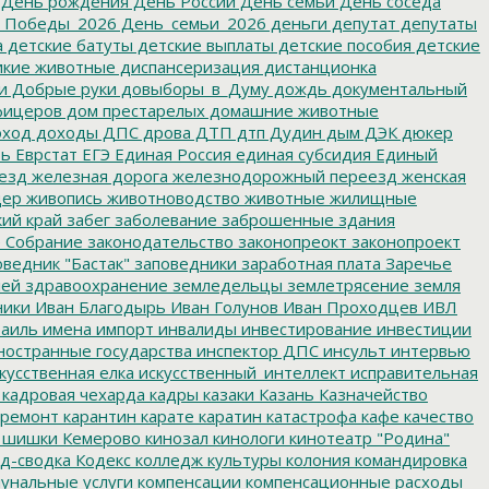
День рождения
День России
День семьи
День соседа
_Победы_2026
День_семьи_2026
деньги
депутат
депутаты
а
детские батуты
детские выплаты
детские пособия
детские
кие животные
диспансеризация
дистанционка
и
Добрые руки
довыборы_в_Думу
дождь
документальный
фицеров
дом престарелых
домашние животные
ход
доходы
ДПС
дрова
ДТП
дтп
Дудин
дым
ДЭК
дюкер
ть
Еврстат
ЕГЭ
Единая Россия
единая субсидия
Единый
езд
железная дорога
железнодорожный переезд
женская
дер
живопись
животноводство
животные
жилищные
ий край
забег
заболевание
заброшенные здания
 Собрание
законодательство
законопреокт
законопроект
ведник "Бастак"
заповедники
заработная плата
Заречье
лей
здравоохранение
земледельцы
землетрясение
земля
ники
Иван Благодырь
Иван Голунов
Иван Проходцев
ИВЛ
аиль
имена
импорт
инвалиды
инвестирование
инвестиции
остранные государства
инспектор ДПС
инсульт
интервью
кусственная елка
искусственный_интеллект
исправительная
кадровая чехарда
кадры
казаки
Казань
Казначейство
ремонт
карантин
карате
каратин
катастрофа
кафе
качество
 шишки
Кемерово
кинозал
кинологи
кинотеатр "Родина"
д-сводка
Кодекс
колледж культуры
колония
командировка
унальные услуги
компенсации
компенсационные расходы