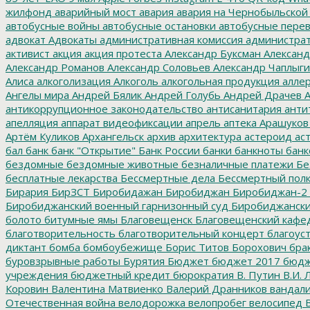
жилфонд
аварийный мост
авария
авария на Чернобыльской
автобусные войны
автобусные остановки
автобусные перев
адвокат
Адвокаты
административная комиссия
администрат
активист
акция
акция протеста
Александр Буксман
Александ
Александр Романов
Александр Соловьев
Александр Чаплыг
Алиса
алкоголизация
Алкоголь
алкогольная продукция
аллер
Ангелы мира
Андрей Бялик
Андрей Голубь
Андрей Драчев
А
антикоррупционное законодательство
антисанитария
анти
апелляция
аппарат видеофиксации
апрель
аптека
Арашуков
Артём Куликов
Архангельск
архив
архитектура
астероид
ас
бал
банк
банк "Открытие"
Банк России
банки
банкноты
банк
бездомные
бездомные животные
безналичные платежи
Бе
бесплатные лекарства
Бессмертные дела
Бессмертный пол
Бирария
БирЗСТ
Биробидажан
Биробиджан
Биробиджан-2
Биробиджанский военный гарнизонный суд
Биробиджанский
болото
битумные ямы
Благовещенск
Благовещенский кафе
благотворительность
благотворительный концерт
благоус
диктант
бомба
бомбоубежище
Борис Титов
Борохович
бра
буровзрывные работы
Бурятия
Бюджет
бюджет 2017
бюдж
учреждения
бюджетный кредит
бюрократия
В. Путин
В.И. 
Коровин
Валентина Матвиенко
Валерий Дранников
вандал
Отечественная война
велодорожка
велопробег
велосипед
В