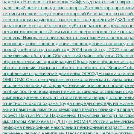
надежда
Назаров
назначения
Найфельд
наказание
накркот
налоговый вычет
нападение
напорный коллектор
наркозави
тишины и покоя
нарушения пожарной безопасности
насвай
тревожности
наципроект
нацпроект
нацпроекты
НДФЛ
неб
незаконная охота
незаконная рубка
незаконная_реклама
не
несанкционированный_митинг
несовершеннолетние
несчас
пропуска
Николаевка
николаевка_памятник
Николаевская ра
нововвведение
нововведение
нововведениея
нововведен
новый учебный год
новый_год_2024
новый_год_2025
новый
поликлиника
облздрав
Облученский район
облучье
Облэнер
образовательные_организации
Обращение
обращения гр
общественный транспорт
общество
общество "Знание"
общ
ограбление
ограничение движения
ОГЭ
ОДН
ожоги
озелен
ОМП
ОМС
Омск
онкодиспансер
онкологическая служба
онко
оползень
оппозиция
оправдательный приговор
опроверже
особый противопожарный режим
остановка
остановки
осуж
компенсационных выплат
отопительный период
отопитель
отчетность
охота
охрана труда
очереди
очередь на жилье
акция
памятник
памятник-мемориал
память
панихида
парад
проект
Партия Роста
Пархоменко
Парыгина
паспорт
пассаж
им. Шолом-Алейхема
ПДД
ПДН МОМВД России «Ленински
реформа
пенсионные накопления
пенсионный возраст
Пенс
перечень
период навигации
Песах
петарда
Петербургский