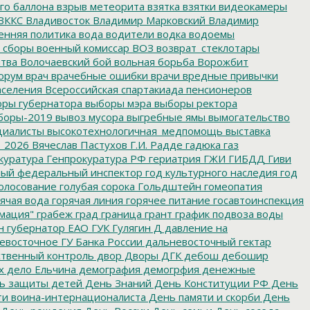
го баллона
взрыв метеорита
взятка
взятки
видеокамеры
ВККС
Владивосток
Владимир Марковский
Владимир
енняя политика
вода
водители
водка
водоемы
 сборы
военный комиссар
ВОЗ
возврат_стеклотары
итва
Волочаевский бой
вольная борьба
Ворожбит
орум
врач
врачебные ошибки
врачи
вредные привычки
аселения
Всероссийская спартакиада пенсионеров
ры губернатора
выборы мэра
выборы ректора
боры-2019
вывоз мусора
выгребные ямы
вымогательство
циалисты
высокотехнологичная_медпомощь
выставка
_2026
Вячеслав Пастухов
Г.И. Радде
гадюка
газ
куратура
Генпрокуратура РФ
гериатрия
ГЖИ
ГИБДД
Гиви
ный федеральный инспектор
год культурного наследия
год
олосование
голубая сорока
Гольдштейн
гомеопатия
ячая вода
горячая линия
горячее питание
госавтоинспекция
мация"
грабеж
град
граница
грант
график подвоза воды
н
губернатор ЕАО
ГУК
Гулягин
Д
давление на
восточное ГУ Банка России
дальневосточный гектар
твенный контроль
двор
Дворы
ДГК
дебош
дебошир
х
дело Ельчина
демография
демогрфия
денежные
ь защиты детей
День Знаний
День Конституции РФ
День
и воина-интернационалиста
День памяти и скорби
День