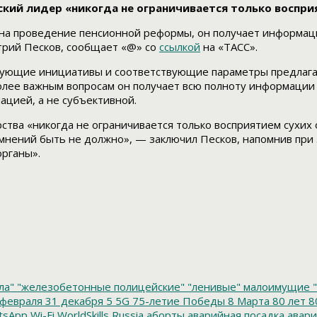
ский лидер «никогда не ограничивается только воспр
а проведение пенсионной реформы, он получает информацию
трий Песков, сообщает «@» со
ссылкой
на «ТАСС».
твующие инициативы и соответствующие параметры предлага
олее важным вопросам он получает всю полноту информации п
цией, а не субъективной.
ства «никогда не ограничивается только восприятием сухих 
мнений быть не должно», — заключил Песков, напомнив при э
органы».
ла"
"железобетонные полицейские"
"ленивые" малоимущие
"
февраля
31 декабря
5
5G
75-летие Победы
8 Марта
80 лет
8
tsApp
Wi-Fi
WorldSkills Russia
аборты
аварийная посадка
авари