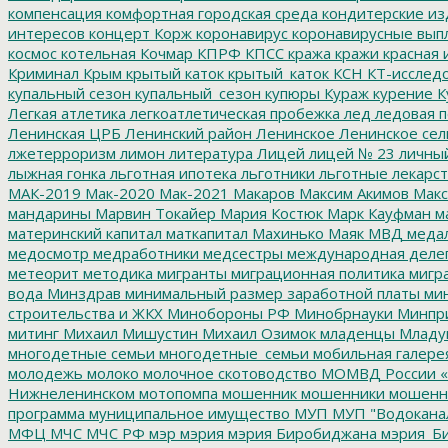
компенсация
комфортная городская среда
кондитерские из
интересов
концерт
Корж
коронавирус
коронавирусные вып
космос
котельная
Кочмар
КПРФ
КПСС
кража
кражи
красная 
Криминал
Крым
крытый каток
крытый_каток
КСН
КТ-исслед
купальный сезон
купальный_сезон
купюры
Кураж
курение
К
Легкая атлетика
легкоатлетическая пробежка
лед
ледовая п
Ленинская ЦРБ
Ленинский район
Ленинское
Ленинское сел
лжетерроризм
лимон
литература
Лицей
лицей № 23
личны
лыжная гонка
льготная ипотека
льготники
льготные лекарст
МАК-2019
Мак-2020
Мак-2021
Макаров
Максим Акимов
Макс
мандарины
Марвин Токайер
Мария Костюк
Марк Кауфман
ма
материнский капитал
маткапитал
Махинько
Маяк
МВД
меда
медосмотр
медработники
медсестры
международная деле
метеорит
методика
мигранты
миграционная политика
мигра
вода
Минздрав
минимальный размер заработной платы
мин
строительства и ЖКХ
Минобороны РФ
Минобрнауки
Минпр
митинг
Михаил Мишустин
Михаил Озимок
младенцы
Младу
многодетные семьи
многодетные_семьи
мобильная галере
молодежь
молоко
молочное скотоводство
МОМВД России «
Нижнеленинском
мотопомпа
мошенник
мошенники
мошенн
программа
муниципальное имущество
МУП
МУП "Водокана
МФЦ
МЧС
МЧС РФ
мэр
мэрия
мэрия Биробиджана
мэрия_Б