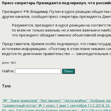
Пресс-секретарь Президента подчеркнул, что россий
Президент РФ Владимир Путин в курсе реакции общества н
других каналов, сообщил пресс-секретарь президента Дми
Разумеется, президент в курсе реакции на соответс
по всем не только важным, но и менее важным и наиб
что президент обладает именно объективной информа
Представитель Кремля особо подчеркнул, что глава государ
источники информации». «Поэтому в этом плане никаких со
ведется по диагонали: правительство — законодательные 
фото: ТАСС
Найти:
Тэги
"@"
"Банк приколов"
"Бествидео"
"Дети войны"
"Добрые де
"Цементный поток"
@
1 класс
1 мая
1 сентября
112
2018
23 
85_лет_ЕАО
9 мая
Apple
Forbes
Instagram
L-410
QR-код
Wha