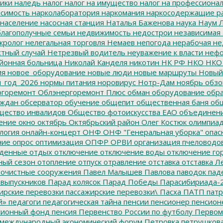
ики
наледь
налог
налог на имущество
налог на профессиона
симость
нарколаборатория
наркомания
наркосодержащие р
население
насосная станция
Наталья Баженова
наука
Наум Л
лагополучные семьи
недвижимость
недострои
независимая 
кролог
нелегальная торговля
Немаев
непогода
нерабочая не
тный случай
Нетрезвый водитель
неуважение к власти
нефо
йонная больница
Николай Канделя
никотин
НК РФ
НКО
НКО
ия
новое_оборудование
новые люди
новые маршруты
Новый
_год_2026
нормы питания
норовирус
Нотр-Дам
ноябрь
обзо
горемонт
Облэнергоремонт Плюс
обман
оборудование
обр
аждан
обсерватор
обучение
общепит
общественная баня
общ
ество инвалидов
Общество фотоискусства ЕАО
объединен
ение
окно
октябрь
Октябрьский район
Олег Костюк
олимпиа
логия
онлайн-концерт
ОНФ
ОНФ "Генеральная уборка"
опас
ние
опрос
оптимизация
ОПФР
ОРВИ
организация пчеловодо
денные
отдых
отключение
отключение воды
отключение го
ный сезон
отопление
отпуск
отравление
отставка
отставка Л
очистные сооружения
Павел Малышев
Павлова
паводок
пад
 выпускников
Парад колясок
Парад Победы
Парасибириада-
ирские перевозки
пассажирские перевозки\
Пасха
ПАТП
патр
й»
педагоги
педагогическая тайна
пенсии
пенсионер
пенсион
ионный фонд
пенсия
Первенство России по футболу
Первом
 международный экономический форум
Петровка
петрушков