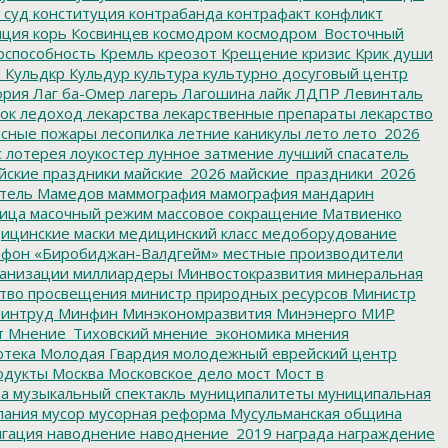
 суд
конституция
контрабанда
контрафакт
конфликт
пция
корь
Косвинцев
космодром
космодром_Восточный
оспособность
Кремль
креозот
Крещение
кризис
Крик души
я
Кульдкр
Кульдур
культура
культурно досуговый центр
ория
Лаг ба-Омер
лагерь
Лагошина
лайк
ЛДПР
Левинталь
ок
ледоход
лекарства
лекарственные препараты
лекарство
сные пожары
лесопилка
летние каникулы
лето
лето_2026
с
лотерея
лоукостер
лунное затмение
лучший спасатель
йские праздники
майские_2026
майские_праздники_2026
тель
Мамедов
маммография
мамография
мандарин
ица
масочный режим
массовое сокращение
Матвиенко
ицинские маски
медицинский класс
медоборудование
фон «Биробиджан-Валдгейм»
местные производители
анизации
миллиардеры
Минвостокразвития
минеральная
тво просвещения
министр природных ресурсов
Министр
интруд
Минфин
Минэкономразвития
Минэнерго
МИР
т
Мнение_Тиховский
мнение_экономика
мнения
отека
Молодая Гвардия
молодежный еврейский центр
одукты
Москва
Московское дело
мост
Мост в
ва
музыкальный спектакль
муниципалитеты
муниципальная
пания
мусор
мусорная реформа
Мусульманская община
гация
наводнение
наводнение_2019
награда
награждение