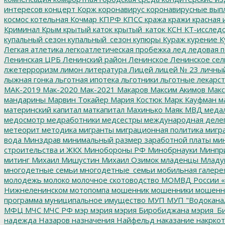
интересов
концерт
Корж
коронавирус
коронавирусные вып
космос
котельная
Кочмар
КПРФ
КПСС
кража
кражи
красная 
Криминал
Крым
крытый каток
крытый_каток
КСН
КТ-исслед
купальный сезон
купальный_сезон
купюры
Кураж
курение
К
Легкая атлетика
легкоатлетическая пробежка
лед
ледовая п
Ленинская ЦРБ
Ленинский район
Ленинское
Ленинское сел
лжетерроризм
лимон
литература
Лицей
лицей № 23
личны
лыжная гонка
льготная ипотека
льготники
льготные лекарст
МАК-2019
Мак-2020
Мак-2021
Макаров
Максим Акимов
Макс
мандарины
Марвин Токайер
Мария Костюк
Марк Кауфман
ма
материнский капитал
маткапитал
Махинько
Маяк
МВД
меда
медосмотр
медработники
медсестры
международная деле
метеорит
методика
мигранты
миграционная политика
мигра
вода
Минздрав
минимальный размер заработной платы
мин
строительства и ЖКХ
Минобороны РФ
Минобрнауки
Минпр
митинг
Михаил Мишустин
Михаил Озимок
младенцы
Младу
многодетные семьи
многодетные_семьи
мобильная галере
молодежь
молоко
молочное скотоводство
МОМВД России «
Нижнеленинском
мотопомпа
мошенник
мошенники
мошенн
программа
муниципальное имущество
МУП
МУП "Водокана
МФЦ
МЧС
МЧС РФ
мэр
мэрия
мэрия Биробиджана
мэрия_Б
надежда
Назаров
назначения
Найфельд
наказание
накркот