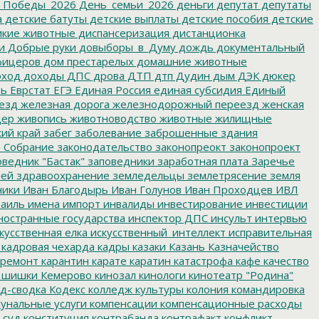
_Победы_2026
День_семьи_2026
деньги
депутат
депутаты
а
детские батуты
детские выплаты
детские пособия
детские
кие животные
диспансеризация
дистанционка
и
Добрые руки
довыборы_в_Думу
дождь
документальный
фицеров
дом престарелых
домашние животные
ход
доходы
ДПС
дрова
ДТП
дтп
Дудин
дым
ДЭК
дюкер
ть
Еврстат
ЕГЭ
Единая Россия
единая субсидия
Единый
езд
железная дорога
железнодорожный переезд
женская
дер
живопись
животноводство
животные
жилищные
ий край
забег
заболевание
заброшенные здания
 Собрание
законодательство
законопреокт
законопроект
ведник "Бастак"
заповедники
заработная плата
Заречье
лей
здравоохранение
земледельцы
землетрясение
земля
ники
Иван Благодырь
Иван Голунов
Иван Проходцев
ИВЛ
аиль
имена
импорт
инвалиды
инвестирование
инвестиции
остранные государства
инспектор ДПС
инсульт
интервью
кусственная елка
искусственный_интеллект
исправительная
кадровая чехарда
кадры
казаки
Казань
Казначейство
ремонт
карантин
карате
каратин
катастрофа
кафе
качество
 шишки
Кемерово
кинозал
кинологи
кинотеатр "Родина"
д-сводка
Кодекс
колледж культуры
колония
командировка
унальные услуги
компенсации
компенсационные расходы
 суд
конституция
контрабанда
контрафакт
конфликт