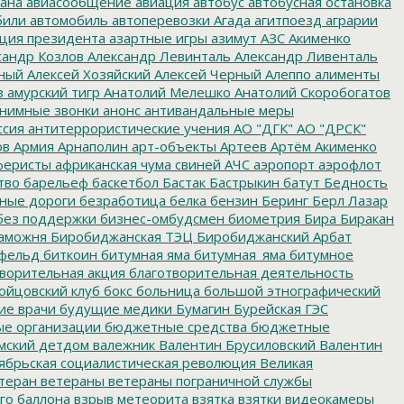
ана
авиасообщение
авиация
автобус
автобусная остановка
били
автомобиль
автоперевозки
Агада
агитпоезд
аграрии
ция президента
азартные игры
азимут
АЗС
Акименко
сандр Козлов
Александр Левинталь
Александр Ливенталь
ный
Алексей Хозяйский
Алексей Черный
Алеппо
алименты
з
амурский тигр
Анатолий Мелешко
Анатолий Скоробогатов
нимные звонки
анонс
антивандальные меры
ссия
антитеррористические учения
АО "ДГК"
АО "ДРСК"
ов
Армия
Арнаполин
арт-объекты
Артеев
Артём Акименко
еристы
африканская чума свиней
АЧС
аэропорт
аэрофлот
тво
барельеф
баскетбол
Бастак
Бастрыкин
батут
Бедность
нные дороги
безработица
белка
бензин
Беринг
Берл Лазар
без поддержки
бизнес-омбудсмен
биометрия
Бира
Биракан
аможня
Биробиджанская ТЭЦ
Биробиджанский Арбат
фельд
биткоин
битумная яма
битумная_яма
битумное
ворительная акция
благотворительная деятельность
ойцовский клуб
бокс
больница
большой этнографический
е врачи
будущие медики
Бумагин
Бурейская ГЭС
е организации
бюджетные средства
бюджетные
мский детдом
валежник
Валентин Брусиловский
Валентин
ябрьская социалистическая революция
Великая
теран
ветераны
ветераны пограничной службы
го баллона
взрыв метеорита
взятка
взятки
видеокамеры