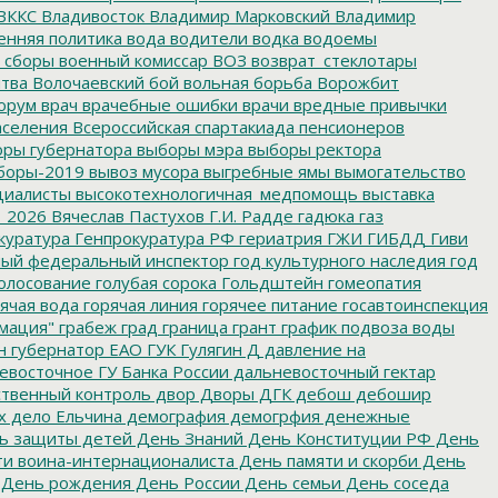
ВККС
Владивосток
Владимир Марковский
Владимир
енняя политика
вода
водители
водка
водоемы
 сборы
военный комиссар
ВОЗ
возврат_стеклотары
итва
Волочаевский бой
вольная борьба
Ворожбит
орум
врач
врачебные ошибки
врачи
вредные привычки
аселения
Всероссийская спартакиада пенсионеров
ры губернатора
выборы мэра
выборы ректора
боры-2019
вывоз мусора
выгребные ямы
вымогательство
циалисты
высокотехнологичная_медпомощь
выставка
_2026
Вячеслав Пастухов
Г.И. Радде
гадюка
газ
куратура
Генпрокуратура РФ
гериатрия
ГЖИ
ГИБДД
Гиви
ный федеральный инспектор
год культурного наследия
год
олосование
голубая сорока
Гольдштейн
гомеопатия
ячая вода
горячая линия
горячее питание
госавтоинспекция
мация"
грабеж
град
граница
грант
график подвоза воды
н
губернатор ЕАО
ГУК
Гулягин
Д
давление на
восточное ГУ Банка России
дальневосточный гектар
твенный контроль
двор
Дворы
ДГК
дебош
дебошир
х
дело Ельчина
демография
демогрфия
денежные
ь защиты детей
День Знаний
День Конституции РФ
День
и воина-интернационалиста
День памяти и скорби
День
День рождения
День России
День семьи
День соседа