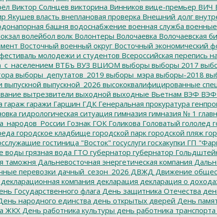
рёл
Виктор Солнцев
викторина
Винников
вице-премьер
ВИЧ
р Якушев
власть
внеплановая проверка
Внешний долг
внутр
донапорная башня
водоснабжение
военная служба
военные
окзал
волейбол
волк
Волонтеры
Волочаевка
Волочаевская б
емент
Восточный военный округ
Восточный экономический ф
фестиваль молодежи и студентов
Всероссийская перепись н
а_с_населением
ВТБъ
ВУЗ
ВЦИОМ
выборы
выборы 2017
выбо
тора
выборы_депутатов_2019
выборы_мэра
выборы-2018
вы
и
выпускной
выпускной_2026
высококвалифицированные спе
вание
вытрезвители
выходной
выходные
Вьетнам
ВЭФ
ВЭФ
а
гараж
гаражи
Гаршин
ГДК
Генеральная прокуратура
генпро
новка
гидрологическая ситуация
гимназия
гимназия № 1
глав
а_народов_России
Гознак
ГОК
Голикова
Головатый
гололед
г
реда
городское кладбище
городской парк
городской пляж
гор
осслужащие
гостиница "Восток"
госуслуги
госхакупки
ГП "Фар
е воды
грязная вода
ГТО
губернатор
губернатор Гольдштей
я таможня
Дальневосточная энергетическая компания
Дальне
чные перевозки
дачный_сезон_2026
ДВЖД
Движение общес
декларационная компания
декларация
декларация о дохода
нь Государственного флага
День защитника Отечества
ден
ень народного единства
день открытых дверей
День памят
а ЖКХ
День работника культуры
день работника транспорта