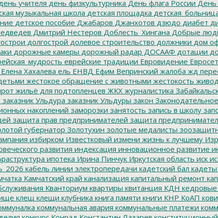
день учителя
день физкультурника
День флага России
День
ская музыкальная школа
детская площадка
детская_больниц
ание
детское пособие
Джабаров
Джанхотов
дзюдо
диабет
ди
едведев
Дмитрий Нестеров
Доблесть_Хингана
Добрые люд
острои
долгострой
долевое строительство
должники
дом о
аки
дорожные камеры
дорожный радар
ДОСААФ
дотации
до
ейская_мудрость
еврейские традиции
Евровидение
Евросе
Елена Хахалева
ель
ЕНВД
Ефим Вепринский
жалоба
жд пере
детьми
жестокое обращение с животными
жестокость
живо
ирот
жильё для подтопленцев
ЖКХ
журналистика
Забайкальск
м
заказник Ульдура
заказник Ульдуры
закон
Законодательное
ионных накоплений
заморозки
занятость
запись в школу
запо
дей
защита прав предпринимателей
защита предпринимате
лотой губернатор
Золотухин
золотые медалисты
зоозащит
ампания
избирком
Известковый
измени жизнь к лучшему
Изр
овеческого развития
индексация
инновационное развитие
ин
раструктура
ипотека
Ирина Пинчук
Иркутская область
иск
ис
ь_2026
кабель линии электропередачи
кадетский бал
кадеты
мчатка
Камчатский край
канализация
капитальный ремонт
кап
бслуживания
Кванториум
квартиры
квитанция
КДН
кедровые
ище
клещ
клещи
клубника
книга памяти
книги
КНР
КоАП
кови
оммуналка
коммунальная авария
коммунальные платежи
комм
делия
конкурс
Конрад
Константин Лазарев
конституционный