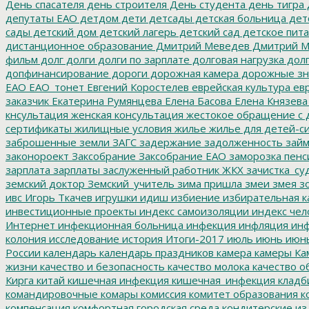
День спасателя
день строителя
День студента
день тигра
депутаты ЕАО
детдом
дети
детсады
детская больница
дет
сады
детский дом
детский лагерь
детский сад
детское пит
дистанционное образование
Дмитрий Меведев
Дмитрий М
фильм
долг
долги
долги по зарплате
долговая нагрузка
долг
допфинансирование
дороги
дорожная камера
дорожные зн
ЕАО
ЕАО_тонет
Евгений Коростелев
еврейская культура
евр
заказчик
Екатерина Румянцева
Елена Басова
Елена Князева
кнсультация
женская консультация
жестокое обращение с 
сертификаты
жилищные условия
жилье
жилье для детей-с
заброшенные земли
ЗАГС
задержание
задолженность
зай
законороект
Заксобрание
Заксобрание ЕАО
заморозка пенс
зарплата
зарплаты
заслуженный работник ЖКХ
зачистка_су
земский доктор
Земский_учитель
зима пришла
змеи
змея
зо
ивс
Игорь Ткачев
игрушки
идиш
избиение
избирательная к
инвестиционные проекты
индекс самоизоляции
индекс чел
Интернет
инфекционная больница
инфекция
инфляция
инф
колония
исследование
история
Итоги-2017
июль
июнь
июн
России
календарь
календарь праздников
камера
камеры
Ка
жизни
качество и безопасность
качество молока
качество о
Кирга
китай
кишечная инфекция
кишечная_инфекция
кладб
командировочные
комары
комиссия
комитет образования
к
компенсация
комфортная городская среда
кондитерские из