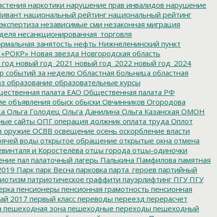
астения
наркотики
нарушение прав инвалидов
нарушение
ивант
национальный рейтинг
национальный рейтинг
экспертиза
независимые сми
незаконная миграция
деля
несанкционированная_торговля
рмальная занятость
нефть
Нижнеленинский пункт
 «РОКР»
Новая звезда
Новгородская область
 год
новый год_2021
новый год_2022
новый год_2024
р событий за неделю
Областная больница
областная
аз
образование
образовательные курсы
ественная палата ЕАО
Общественная палата РФ
ие
объявления
обыск
обыски
Овчинников
Огородова
да
Ольга Голодец
Ольга Данилина
Ольга Казанская
ОМОН
ные сайты
ОПГ
операция должник
оплата труда
Оплот
в
оружие
ОСВВ
освещение
осень
оскорбление власти
рячей воды
открытое обращение
открытые окна
отмена
евинталя и Коростелёва
отцы города
отцы-одиночки
ение
пал
палаточный лагерь
Палькина
Памфилова
памятная
2019
Парк
парк Весна
парковка
парта_героев
партийный
иотизм
патриотическое граффити
пауэрлифтинг
ПГУ
ПГУ
ерка
пенсионеры
пенсионная грамотность
пенсионная
ай 2017
первый класс
переводы
переезд
перерасчет
а
пешеходная зона
пешеходные переходы
пешеходный