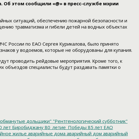
. Об этом сообщили «@» в пресс-службе мэрии
йных ситуаций, обеспечению пожарной безопасности и
щению травматизма и гибели детей на водных объектах
ЧС России по ЕАО Сергея Курикалова, было принято
аков у водоемов, которые не оборудованы для купания.
удут проводить рейдовые мероприятия. Кроме того, к
х объездов специалисты будут раздавать памятки о
обманутые дольщики"
"Рентгенологический субботник"
0 лет Биробиджану
80_летие_Победы
85 лет ЕАО
йное жилье
аварийные дома
аварийный дом
аварийный