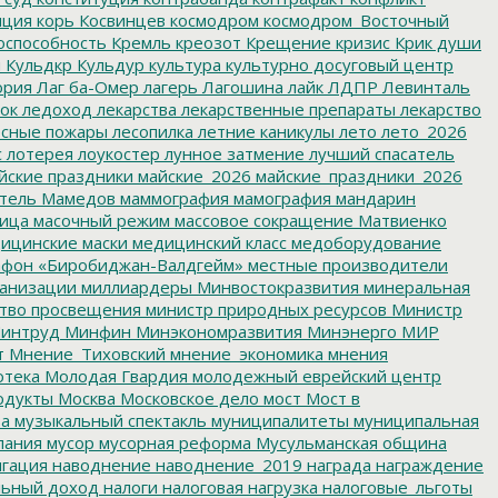
пция
корь
Косвинцев
космодром
космодром_Восточный
оспособность
Кремль
креозот
Крещение
кризис
Крик души
я
Кульдкр
Кульдур
культура
культурно досуговый центр
ория
Лаг ба-Омер
лагерь
Лагошина
лайк
ЛДПР
Левинталь
ок
ледоход
лекарства
лекарственные препараты
лекарство
сные пожары
лесопилка
летние каникулы
лето
лето_2026
с
лотерея
лоукостер
лунное затмение
лучший спасатель
йские праздники
майские_2026
майские_праздники_2026
тель
Мамедов
маммография
мамография
мандарин
ица
масочный режим
массовое сокращение
Матвиенко
ицинские маски
медицинский класс
медоборудование
фон «Биробиджан-Валдгейм»
местные производители
анизации
миллиардеры
Минвостокразвития
минеральная
тво просвещения
министр природных ресурсов
Министр
интруд
Минфин
Минэкономразвития
Минэнерго
МИР
т
Мнение_Тиховский
мнение_экономика
мнения
отека
Молодая Гвардия
молодежный еврейский центр
одукты
Москва
Московское дело
мост
Мост в
ва
музыкальный спектакль
муниципалитеты
муниципальная
пания
мусор
мусорная реформа
Мусульманская община
гация
наводнение
наводнение_2019
награда
награждение
льный доход
налоги
налоговая нагрузка
налоговые_льготы