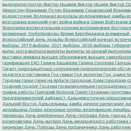
видеорегистратор
Виктор Ишавев
Виктор Ишаев
Виктор О
Мишустин
Владимир Путин
Владимир Сахаровский
Владими
водоисточник
Водоканал
водолазы
водоналивные дамбы
во
возгорание
воинский учет
война
война в Сирии
Войтенков
в
Воропаева
воспитательная колония
воспоминания
Востокц
временные трубопроводы
Время Биробиджана
всемирный 
Всероссийский день ходьбы
Всероссийский конкурс
встреч
выборы_2019
выборы_2021
выборы_2026
выборы_губерна
выпас скота
выплата
выплаты
выплаты за урожай
выпускник
выставка-ярмарка
высшее образование
высшее самообразо
газификация ЕАО
Галина Кашапова
Галина Соколова
Галушк
Гигант
гидрозащитные сооружения
гидрологическая обста
педагога и наставника
Год семьи
Год экологии
Год_единств
Гордума
горки
горки на Арбате
городская Дума
городская с
госархив
госдолг
Госдума
госжилинспекция
господдержка
г
график работы
Григорий Волохов
Грипп
Грудинин
грунтовы
предпринимателей
дайджест
Дальневосточная оперативна
Дальний Восток
Дальсельмаш
дамба
дачное расписание
да
дедовщина
Деева
дежурные группы
дезинфекция
декабрь
переводы
День влюбленных
День географа
День города
Де
космонавтики
День матери
День медицинского работника
Д
пионерии
День Победы
День пограничника
День работник