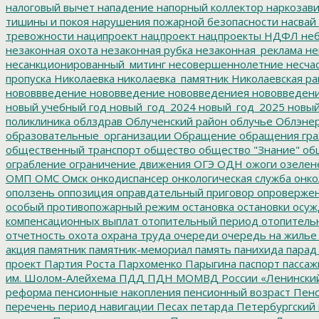
налоговый вычет
нападение
напорный коллектор
наркозави
тишины и покоя
нарушения пожарной безопасности
насвай
тревожности
наципроект
нацпроект
нацпроекты
НДФЛ
неб
незаконная охота
незаконная рубка
незаконная_реклама
не
несанкционированный_митинг
несовершеннолетние
несчас
пропуска
Николаевка
николаевка_памятник
Николаевская ра
нововвведение
нововведение
нововведениея
нововведен
новый учебный год
новый_год_2024
новый_год_2025
новый
поликлиника
облздрав
Облученский район
облучье
Облэнер
образовательные_организации
Обращение
обращения гр
общественный транспорт
общество
общество "Знание"
общ
ограбление
ограничение движения
ОГЭ
ОДН
ожоги
озелен
ОМП
ОМС
Омск
онкодиспансер
онкологическая служба
онко
оползень
оппозиция
оправдательный приговор
опроверже
особый противопожарный режим
остановка
остановки
осуж
компенсационных выплат
отопительный период
отопитель
отчетность
охота
охрана труда
очереди
очередь на жилье
акция
памятник
памятник-мемориал
память
панихида
парад
проект
Партия Роста
Пархоменко
Парыгина
паспорт
пассаж
им. Шолом-Алейхема
ПДД
ПДН МОМВД России «Ленински
реформа
пенсионные накопления
пенсионный возраст
Пенс
перечень
период навигации
Песах
петарда
Петербургский