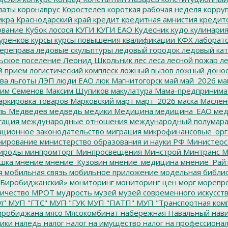
латы
коронаврус
Коростелев
короткая рабочая неделя
корру
икра
Краснодарский край
кредит
кредитная амнистия
кредит
ование
Кубок лосося
КУГИ
КУГИ ЕАО
Кудесник
кудо
кулинари
уренков
курсы
курсы повышения квалификации
КФХ
лаборат
ереправа
ледовые скульптуры
ледовый городок
ледовый кат
ьское поселение
Леонид Школьник
лес
леса
лесной пожар
ле
й прием
логистический комплеск
ложный вызов
ложный доно
ва
льготы
ЛЭП
люди ЕАО
люк
Магнитогорск
май
май_2026
ма
им Семенов
Максим Шупиков
макулатура
Мама-предпринима
ркировка товаров
Марковский
март
март_2026
маска
Маслен
ль
Медведев
медведь
медики
Медицина
медицина_ЕАО
мед
гация
международные отношения
международный полумара
ционное законодательство
миграция
микрофинансовые_орг
ирование
министерство образования и науки РФ
Министерс
ироды
минпромторг
Минпросвещения
Минстрой
Минтранс
М
шка
мнение
мнение_Кузовин
мнение_медицина
мнение_Рай
я
мобильная связь
мобильное приложение
модельная библи
Биробиджанский»
мониторинг
мониторинг цен
морг
морепр
ичество
МРОТ
мудрость
музей
музей современного искусст
л"
МУП "ГТС"
МУП "ГУК
МУП "ПАТП"
МУП "Транспортная ком
иробиджана
мясо
Мясокомбинат
набережная
Навальный
нави
ики
наледь
налог
налог на имущество
налог на профессиона