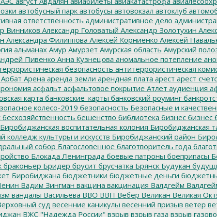
 АЭС
август
Авдалян
авиабилеты
авиакатастрофа
авиалесоохр
озки
автобусный парк
автобусы
автовокзал
автоклуб
автомо
ивная ответственность
административное дело
администра
р Винников
Александр Головатый
Александр Золотухин
Алек
ин
Александра Филиппова
Алексей Корниенко
Алексей Наваль
гия
альманах
Амур
Амурзет
Амурская область
Амурский поло
ндрей Пивенко
Анна Кузнецова
аномальное потепление
ано
террористическая безопасность
антитеррористическая коми
Арбат
Арена
аренда земли
арендная плата
арест
арест счет
трономия
асфальт
асфальтовое покрытие
Атлет
аудиенция
аф
овская карта
банковские_карты
банковский роуминг
банкротс
зопасное колесо-2019
безопасность
Безопасные и качестве
к
бесхозяйственность
бешенство
библиотека
бизнес
бизнес 
Биробиджанская воспитательная колония
Биробиджанская т
 колледж культуры и искусств
Биробиджанский район
Биро
дральный собор
Благословенное
благотворитель года
благот
тройство
Блокада Ленинграда
боевые патроны
боеприпасы
Б
к
браконьер
Бридер
брусит
брусчатка
Брянск
Будукан
будущи
ет Биробиджана
бюджетники
бюджетные деньги
бюджетны
Ленин
Вадим Зингман
вакцина
вакцинация
Валдгейм
Валдгей
изм
вандалы
Васильева
ВВО
ВВП
Вебер
Великан
Великая Окт
ерховный суд
весенние каникулы
весенний призыв
ветер
ве
иджан
ВЖС "Надежда России"
взрыв
взрыв газа
взрыв газово