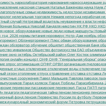
симость
нарколаборатория
наркомания
наркосодержащие р
население
насосная станция
Наталья Баженова
наука
Наум Л
лагополучные семьи
недвижимость
недострои
независимая 
кролог
нелегальная торговля
Немаев
непогода
нерабочая не
тный случай
Нетрезвый водитель
неуважение к власти
нефо
йонная больница
Николай Канделя
никотин
НК РФ
НКО
НКО
ия
новое_оборудование
новые люди
новые маршруты
Новый
_год_2026
нормы питания
норовирус
Нотр-Дам
ноябрь
обзо
горемонт
Облэнергоремонт Плюс
обман
оборудование
обр
аждан
обсерватор
обучение
общепит
общественная баня
общ
ество инвалидов
Общество фотоискусства ЕАО
объединен
ение
окно
октябрь
Октябрьский район
Олег Костюк
олимпиа
логия
онлайн-концерт
ОНФ
ОНФ "Генеральная уборка"
опас
ние
опрос
оптимизация
ОПФР
ОРВИ
организация пчеловодо
денные
отдых
отключение
отключение воды
отключение го
ный сезон
отопление
отпуск
отравление
отставка
отставка Л
очистные сооружения
Павел Малышев
Павлова
паводок
пад
 выпускников
Парад колясок
Парад Победы
Парасибириада-
ирские перевозки
пассажирские перевозки\
Пасха
ПАТП
патр
й»
педагоги
педагогическая тайна
пенсии
пенсионер
пенсион
ионный фонд
пенсия
Первенство России по футболу
Первом
 международный экономический форум
Петровка
петрушков