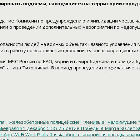
лировать водоемы, находящиеся на территории города
едание Комиссии по предупреждению и ликвидации чрезвыча
орили о проведении дополнительных мероприятий по недопу
опасности людей на водных объектах Главного управления М
ить работу по выставлению дополнительных запрещающих зн
ия МЧС России по ЕАО, мэрии и г. Биробиджана и полиции б
Станица Тихонькая». В период проведения профилактически
ла"
"железобетонные полицейские"
"ленивые" малоимущие
"
февраля
31 декабря
5
5G
75-летие Победы
8 Марта
80 лет
8
tsApp
Wi-Fi
WorldSkills Russia
аборты
аварийная посадка
авари