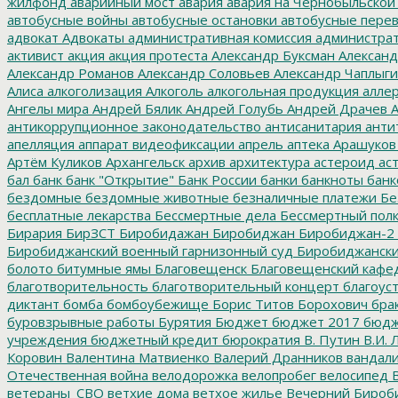
жилфонд
аварийный мост
авария
авария на Чернобыльской
автобусные войны
автобусные остановки
автобусные перев
адвокат
Адвокаты
административная комиссия
администрат
активист
акция
акция протеста
Александр Буксман
Александ
Александр Романов
Александр Соловьев
Александр Чаплыг
Алиса
алкоголизация
Алкоголь
алкогольная продукция
аллер
Ангелы мира
Андрей Бялик
Андрей Голубь
Андрей Драчев
А
антикоррупционное законодательство
антисанитария
анти
апелляция
аппарат видеофиксации
апрель
аптека
Арашуков
Артём Куликов
Архангельск
архив
архитектура
астероид
ас
бал
банк
банк "Открытие"
Банк России
банки
банкноты
банк
бездомные
бездомные животные
безналичные платежи
Бе
бесплатные лекарства
Бессмертные дела
Бессмертный пол
Бирария
БирЗСТ
Биробидажан
Биробиджан
Биробиджан-2
Биробиджанский военный гарнизонный суд
Биробиджанский
болото
битумные ямы
Благовещенск
Благовещенский кафе
благотворительность
благотворительный концерт
благоус
диктант
бомба
бомбоубежище
Борис Титов
Борохович
бра
буровзрывные работы
Бурятия
Бюджет
бюджет 2017
бюдж
учреждения
бюджетный кредит
бюрократия
В. Путин
В.И. 
Коровин
Валентина Матвиенко
Валерий Дранников
вандал
Отечественная война
велодорожка
велопробег
велосипед
В
ветераны_СВО
ветхие дома
ветхое жилье
Вечерний Бироб