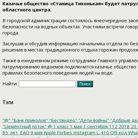
Казачье общество «Станица Тихонькая» будет патру
областного центра.
В городской администрации состоялось внеочередное зас
безопасности на водных объектах. Участники встречи гов
города.
Заслушав и обсудив информацию начальника отдела по без
решение в местах традиционного отдыха горожан продолж
Также в ежедневном режиме сотрудники Главного управлен
патрулированию водоемов подключится казачье общество «
правилах безопасного поведения людей на воде.
Найти:
Тэги
"@"
"Банк приколов"
"Бествидео"
"Дети войны"
"Добрые де
"Цементный поток"
@
1 класс
1 мая
1 сентября
112
2018
23 
85_лет_ЕАО
9 мая
Apple
Forbes
Instagram
L-410
QR-код
Wha