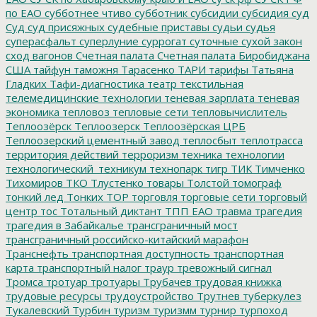
по ЕАО
субботнее чтиво
субботник
субсидии
субсидия
суд
Суд
суд присяжных
судебные приставы
судьи
судья
суперасфальт
суперлуние
суррогат
суточные
сухой закон
сход вагонов
Счетная палата
Счетная палата Биробиджана
США
тайфун
таможня
Тарасенко
ТАРИ
тарифы
Татьяна
Гладких
Тафи-диагностика
театр
текстильная
телемедицинские технологии
теневая зарплата
теневая
экономика
тепловоз
тепловые сети
тепловычислитель
Теплоозёрск
Теплоозерск
Теплоозёрская ЦРБ
Теплоозерский цементный завод
теплосбыт
теплотрасса
территория действий
терроризм
техника
технологии
технологический_техникум
технопарк
тигр
ТИК
Тимченко
Тихомиров
ТКО
Тлустенко
товары
Толстой
томограф
тонкий лед
Тонких
ТОР
торговля
торговые сети
торговый
центр
тос
Тотальный диктант
ТПП ЕАО
травма
трагедия
трагедия в Забайкалье
трансграничный мост
трансграничный российско-китайский марафон
Транснефть
транспортная доступность
транспортная
карта
транспортный налог
траур
тревожный сигнал
Тромса
тротуар
тротуары
Трубачев
трудовая книжка
трудовые ресурсы
трудоустройство
Трутнев
туберкулез
Тукалевский
Турбин
туризм
туризмм
турнир
турпоход