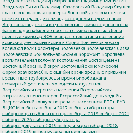
Владивосток
Владимир Марковский
Владимир Мишустин
Владимир Путин
Владимир Сахаровский
Владимир Якушев
власть
внеплановая проверка
Внешний долг
внутренняя
политика
вода
водители
водка
водоемы
водоисточник
Водоканал
водолазы
водоналивные дамбы
водонапорная
башня
водоснабжение
военная служба
военные сборы
военный комиссар
ВОЗ
возврат_стеклотары
возгорание
воинский учет
война
война в Сирии
Войтенков
вокзал
волейбол
волк
Волонтеры
Волочаевка
Волочаевская битва
Волочаевский бой
вольная борьба
Ворожбит
Воропаева
воспитательная колония
воспоминания
Востокцемент
Восточный военный округ
Восточный экономический
форум
врач
врачебные ошибки
врачи
вредные привычки
временные трубопроводы
Время Биробиджана
всемирный фестиваль молодежи и студентов
Всероссийская перепись населения
Всероссийская
спартакиада пенсионеров
Всероссийский день ходьбы
Всероссийский конкурс
встреча_с_населением
ВТБъ
ВУЗ
ВЦИОМ
выборы
выборы 2017
выборы губернатора
выборы мэра
выборы ректора
выборы_2019
выборы_2021
выборы_2026
выборы_губернатора
выборы_депутатов_2019
выборы_мэра
выборы-2018
выборы-2019
вывоз мусора
выгребные ямы