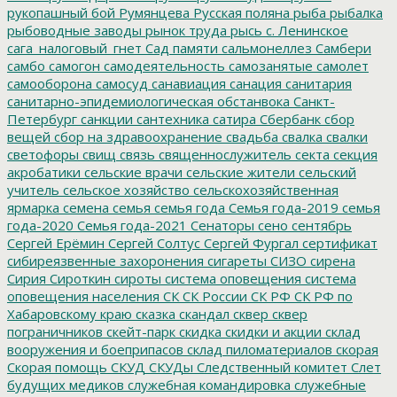
рукопашный бой
Румянцева
Русская поляна
рыба
рыбалка
рыбоводные заводы
рынок труда
рысь
с. Ленинское
сага_налоговый_гнет
Сад памяти
сальмонеллез
Самбери
самбо
самогон
самодеятельность
самозанятые
самолет
самооборона
самосуд
санавиация
санация
санитария
санитарно-эпидемиологическая обстанвока
Санкт-
Петербург
санкции
сантехника
сатира
Сбербанк
сбор
вещей
сбор на здравоохранение
свадьба
свалка
свалки
светофоры
свищ
связь
священнослужитель
секта
секция
акробатики
сельские врачи
сельские жители
сельский
учитель
сельское хозяйство
сельскохозяйственная
ярмарка
семена
семья
семья года
Семья года-2019
семья
года-2020
Семья года-2021
Сенаторы
сено
сентябрь
Сергей Ерёмин
Сергей Солтус
Сергей Фургал
сертификат
сибиреязвенные захоронения
сигареты
СИЗО
сирена
Сирия
Сироткин
сироты
система оповещения
система
оповещения населения
СК
СК России
СК РФ
СК РФ по
Хабаровскому краю
сказка
скандал
сквер
сквер
пограничников
скейт-парк
скидка
скидки и акции
склад
вооружения и боеприпасов
склад пиломатериалов
скорая
Скорая помощь
СКУД
СКУДы
Следственный комитет
Слет
будущих медиков
служебная командировка
служебные