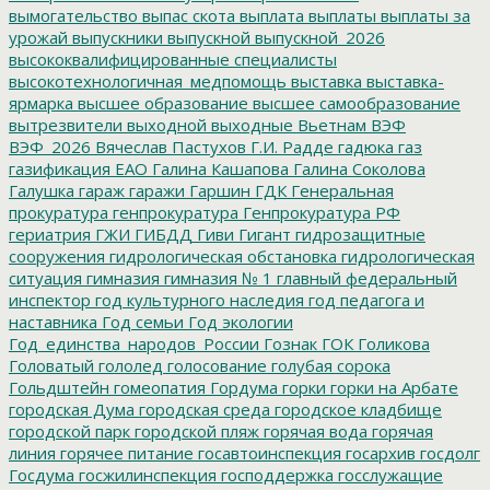
вымогательство
выпас скота
выплата
выплаты
выплаты за
урожай
выпускники
выпускной
выпускной_2026
высококвалифицированные специалисты
высокотехнологичная_медпомощь
выставка
выставка-
ярмарка
высшее образование
высшее самообразование
вытрезвители
выходной
выходные
Вьетнам
ВЭФ
ВЭФ_2026
Вячеслав Пастухов
Г.И. Радде
гадюка
газ
газификация ЕАО
Галина Кашапова
Галина Соколова
Галушка
гараж
гаражи
Гаршин
ГДК
Генеральная
прокуратура
генпрокуратура
Генпрокуратура РФ
гериатрия
ГЖИ
ГИБДД
Гиви
Гигант
гидрозащитные
сооружения
гидрологическая обстановка
гидрологическая
ситуация
гимназия
гимназия № 1
главный федеральный
инспектор
год культурного наследия
год педагога и
наставника
Год семьи
Год экологии
Год_единства_народов_России
Гознак
ГОК
Голикова
Головатый
гололед
голосование
голубая сорока
Гольдштейн
гомеопатия
Гордума
горки
горки на Арбате
городская Дума
городская среда
городское кладбище
городской парк
городской пляж
горячая вода
горячая
линия
горячее питание
госавтоинспекция
госархив
госдолг
Госдума
госжилинспекция
господдержка
госслужащие