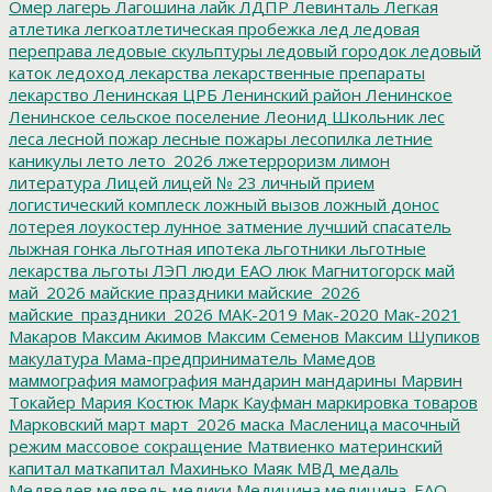
Омер
лагерь
Лагошина
лайк
ЛДПР
Левинталь
Легкая
атлетика
легкоатлетическая пробежка
лед
ледовая
переправа
ледовые скульптуры
ледовый городок
ледовый
каток
ледоход
лекарства
лекарственные препараты
лекарство
Ленинская ЦРБ
Ленинский район
Ленинское
Ленинское сельское поселение
Леонид Школьник
лес
леса
лесной пожар
лесные пожары
лесопилка
летние
каникулы
лето
лето_2026
лжетерроризм
лимон
литература
Лицей
лицей № 23
личный прием
логистический комплеск
ложный вызов
ложный донос
лотерея
лоукостер
лунное затмение
лучший спасатель
лыжная гонка
льготная ипотека
льготники
льготные
лекарства
льготы
ЛЭП
люди ЕАО
люк
Магнитогорск
май
май_2026
майские праздники
майские_2026
майские_праздники_2026
МАК-2019
Мак-2020
Мак-2021
Макаров
Максим Акимов
Максим Семенов
Максим Шупиков
макулатура
Мама-предприниматель
Мамедов
маммография
мамография
мандарин
мандарины
Марвин
Токайер
Мария Костюк
Марк Кауфман
маркировка товаров
Марковский
март
март_2026
маска
Масленица
масочный
режим
массовое сокращение
Матвиенко
материнский
капитал
маткапитал
Махинько
Маяк
МВД
медаль
Медведев
медведь
медики
Медицина
медицина_ЕАО