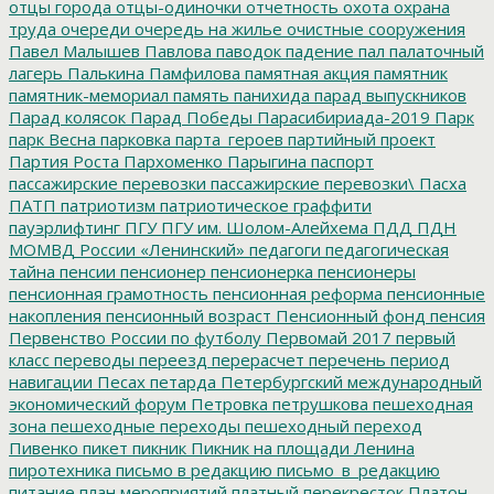
отцы города
отцы-одиночки
отчетность
охота
охрана
труда
очереди
очередь на жилье
очистные сооружения
Павел Малышев
Павлова
паводок
падение
пал
палаточный
лагерь
Палькина
Памфилова
памятная акция
памятник
памятник-мемориал
память
панихида
парад выпускников
Парад колясок
Парад Победы
Парасибириада-2019
Парк
парк Весна
парковка
парта_героев
партийный проект
Партия Роста
Пархоменко
Парыгина
паспорт
пассажирские перевозки
пассажирские перевозки\
Пасха
ПАТП
патриотизм
патриотическое граффити
пауэрлифтинг
ПГУ
ПГУ им. Шолом-Алейхема
ПДД
ПДН
МОМВД России «Ленинский»
педагоги
педагогическая
тайна
пенсии
пенсионер
пенсионерка
пенсионеры
пенсионная грамотность
пенсионная реформа
пенсионные
накопления
пенсионный возраст
Пенсионный фонд
пенсия
Первенство России по футболу
Первомай 2017
первый
класс
переводы
переезд
перерасчет
перечень
период
навигации
Песах
петарда
Петербургский международный
экономический форум
Петровка
петрушкова
пешеходная
зона
пешеходные переходы
пешеходный переход
Пивенко
пикет
пикник
Пикник на площади Ленина
пиротехника
письмо в редакцию
письмо_в_редакцию
питание
план мероприятий
платный перекресток
Платон