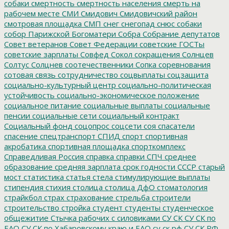
собаки
смертность
смертность населения
смерть на
рабочем месте
СМИ
Смидович
Смидовичский район
смотровая площадка
СМП
снег
снегопад
снюс
собаки
собор Парижской Богоматери
Собра
Собрание депутатов
Совет ветеранов
Совет Федерации
советские ГОСТы
советские зарплаты
Совфед
Сокол
сокращения
Солнцев
Солтус
Солцнев
соотечественники
Сопка
соревнования
сотовая связь
сотрудничество
соцвыплаты
соцзащита
социально-культурный центр
социально-политическая
устойчивость
социально-экономическое положение
социальное питание
социальные выплаты
социальные
пенсии
социальные сети
социальный контракт
Социальный фонд
соцопрос
соцсети
соя
спасатели
спасение
спецтранспорт
СПИД
спорт
спортивная
акробатика
спортивная площадка
спорткомплекс
Справедливая Россия
справка
справки
СПЧ
среднее
образование
средняя зарплата
срок годности
СССР
старый
мост
статистика
статья
стела
стимулирующие выплаты
стипендия
стихия
столица
столица ДфО
стоматология
страйкбол
страх
страхование
стрельба
строители
строительство
стройка
студент
студенты
студенческое
общежитие
Стычка рабочих с силовиками
СУ СК
СУ СК по
ЕАО
СУ СК по Хабаровскому краю и ЕАО
су ск рф
СУ СК РФ