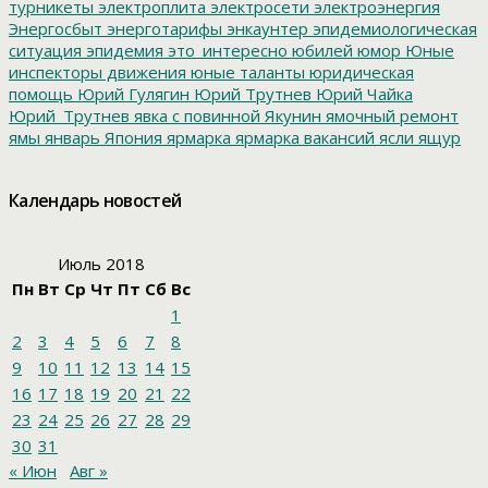
турникеты
электроплита
электросети
электроэнергия
Энергосбыт
энерготарифы
энкаунтер
эпидемиологическая
ситуация
эпидемия
это_интересно
юбилей
юмор
Юные
инспекторы движения
юные таланты
юридическая
помощь
Юрий Гулягин
Юрий Трутнев
Юрий Чайка
Юрий_Трутнев
явка с повинной
Якунин
ямочный ремонт
ямы
январь
Япония
ярмарка
ярмарка вакансий
ясли
ящур
Календарь новостей
Июль 2018
Пн
Вт
Ср
Чт
Пт
Сб
Вс
1
2
3
4
5
6
7
8
9
10
11
12
13
14
15
16
17
18
19
20
21
22
23
24
25
26
27
28
29
30
31
« Июн
Авг »