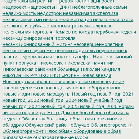
национальный рейтинг тревожности
наципроект
нацпроект
нацпроекты
НДФЛ
неблагополучные семьи
недвижимость
недострои
независимая экспертиза
независимые сми
незаконная миграция
незаконная охота
незаконная рубка
незаконная_реклама
некролог
нелегальная торговля
Немаев
непогода
нерабочая неделя
несанкционированная_торговля
несанкционированный_митинг
несовершеннолетние
несчастный случай
Нетрезвый водитель
неуважение к
власти
неформальная занятость
нефть
Нижнеленинский
пункт пропуска
Николаевка
николаевка_памятник
Николаевская районная больница
Николай Канделя
никотин
НК РФ
НКО
НКО «РОКР»
Новая звезда
Новгородская область
нововвведение
нововведение
нововведениея
нововведения
новое_оборудование
новые люди
новые маршруты
Новый год
новый год_2021
новый год_2022
новый год_2024
новый учебный год
новый_год_2024
новый_год_2025
новый_год_2026
нормы
питания
норовирус
Нотр-Дам
ноябрь
обзор событий за
неделю
Областная больница
областная поликлиника
облздрав
Облученский район
облучье
Облэнергоремонт
Облэнергоремонт Плюс
обман
оборудование
образ
образование
образовательные курсы