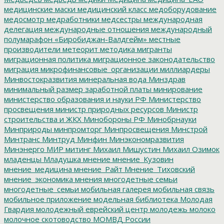
медицинские маски
медицинский класс
медоборудование
медосмотр
медработники
медсестры
международная
делегация
международные отношения
международный
полумарафон «Биробиджан-Валдгейм»
местные
производители
метеорит
методика
мигранты
миграционная политика
миграционное законодательство
миграция
микрофинансовые_организации
миллиардеры
Минвостокразвития
минеральная вода
Минздрав
минимальный размер заработной платы
минирование
министерство образования и науки РФ
Министерство
просвещения
министр природных ресурсов
Министр
строительства и ЖКХ
Минобороны РФ
Минобрнауки
Минприроды
минпромторг
Минпросвещения
Минстрой
Минтранс
Минтруд
Минфин
Минэкономразвития
Минэнерго
МИР
митинг
Михаил Мишустин
Михаил Озимок
младенцы
Младушка
мнение
мнение_Кузовин
мнение_медицина
мнение_Райт
Мнение_Тиховский
мнение_экономика
мнения
многодетные семьи
многодетные_семьи
мобильная галерея
мобильная связь
мобильное приложение
модельная библиотека
Молодая
Гвардия
молодежный еврейский центр
молодежь
молоко
молочное скотоводство
МОМВД России