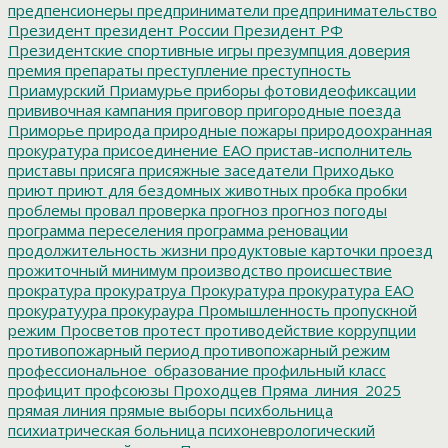
предпенсионеры
предприниматели
предпринимательство
Президент
президент России
Президент РФ
Президентские спортивные игры
презумпция доверия
премия
препараты
преступление
преступность
Приамурский
Приамурье
приборы фотовидеофиксации
прививочная кампания
приговор
пригородные поезда
Приморье
природа
природные пожары
природоохранная
прокуратура
присоединение ЕАО
пристав-исполнитель
приставы
присяга
присяжные заседатели
Приходько
приют
приют для бездомных животных
пробка
пробки
проблемы
провал
проверка
прогноз
прогноз погоды
программа переселения
программа реновации
продолжительность жизни
продуктовые карточки
проезд
прожиточный минимум
производство
происшествие
прократура
прокуратруа
Прокуратура
прокуратура ЕАО
прокуратуура
прокураура
Промышленность
пропускной
режим
Просветов
протест
противодействие коррупции
противопожарный период
противопожарный режим
профессиональное_образование
профильный класс
профицит
профсоюзы
Проходцев
Пряма_линия_2025
прямая линия
прямые выборы
психбольница
психиатрическая больница
психоневрологический