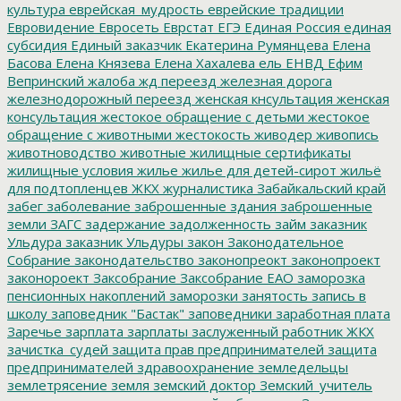
культура
еврейская_мудрость
еврейские традиции
Евровидение
Евросеть
Еврстат
ЕГЭ
Единая Россия
единая
субсидия
Единый заказчик
Екатерина Румянцева
Елена
Басова
Елена Князева
Елена Хахалева
ель
ЕНВД
Ефим
Вепринский
жалоба
жд переезд
железная дорога
железнодорожный переезд
женская кнсультация
женская
консультация
жестокое обращение с детьми
жестокое
обращение с животными
жестокость
живодер
живопись
животноводство
животные
жилищные сертификаты
жилищные условия
жилье
жилье для детей-сирот
жильё
для подтопленцев
ЖКХ
журналистика
Забайкальский край
забег
заболевание
заброшенные здания
заброшенные
земли
ЗАГС
задержание
задолженность
займ
заказник
Ульдура
заказник Ульдуры
закон
Законодательное
Собрание
законодательство
законопреокт
законопроект
законороект
Заксобрание
Заксобрание ЕАО
заморозка
пенсионных накоплений
заморозки
занятость
запись в
школу
заповедник "Бастак"
заповедники
заработная плата
Заречье
зарплата
зарплаты
заслуженный работник ЖКХ
зачистка_судей
защита прав предпринимателей
защита
предпринимателей
здравоохранение
земледельцы
землетрясение
земля
земский доктор
Земский_учитель