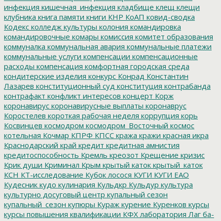
инфекция
кишечная_инфекция
кладбище
клещ
клещи
клубника
книга памяти
книги
КНР
КоАП
ковид-сводка
Кодекс
колледж культуры
колония
командировка
командировочные
комары
комиссия
комитет образования
коммуналка
коммунальная авария
коммунальные платежи
коммунальные услуги
компенсации
компенсационные
расходы
компенсация
комфортная городская среда
кондитерские изделия
конкурс
Конрад
Константин
Лазарев
конституционный суд
конституция
контрабанда
контрафакт
конфликт интересов
концерт
Корж
коронавирус
коронавирусные выплаты
коронаврус
Коростелев
короткая рабочая неделя
коррупция
корь
Косвинцев
космодром
космодром_Восточный
космос
котельная
Кочмар
КПРФ
КПСС
кража
кражи
красная икра
Краснодарский край
кредит
кредитная амнистия
кредитоспособность
Кремль
креозот
Крещение
кризис
Крик души
Криминал
Крым
крытый каток
крытый_каток
КСН
КТ-исследование
Кубок лосося
КУГИ
КУГИ ЕАО
Кудесник
кудо
кулинария
Кульдкр
Кульдур
культура
культурно досуговый центр
купальный сезон
купальный_сезон
купюры
Кураж
курение
Куренков
курсы
курсы повышения квалификации
КФХ
лаборатория
Лаг ба-