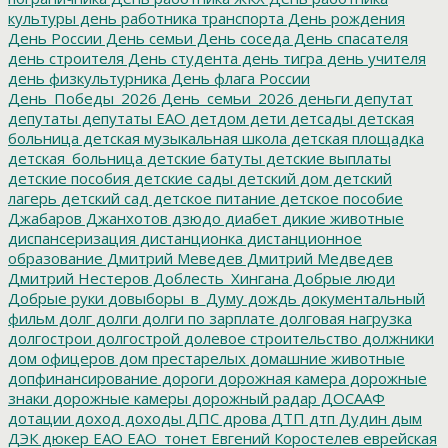
культуры
день работника транспорта
День рождения
День России
День семьи
День соседа
День спасателя
день строителя
День студента
день тигра
день учителя
день физкультурника
День флага России
День_Победы_2026
День_семьи_2026
деньги
депутат
депутаты
депутаты ЕАО
детдом
дети
детсады
детская
больница
детская музыкальная школа
детская площадка
детская_больница
детские батуты
детские выплаты
детские пособия
детские сады
детский дом
детский
лагерь
детский сад
детское питание
детское пособие
Джабаров
Джанхотов
дзюдо
диабет
дикие животные
диспансеризация
дистанционка
дистанционное
образование
Дмитрий Меведев
Дмитрий Медведев
Дмитрий Нестеров
Доблесть_Хингана
Добрые люди
Добрые руки
довыборы_в_Думу
дождь
документальный
фильм
долг
долги
долги по зарплате
долговая нагрузка
долгострои
долгострой
долевое строительство
должники
дом офицеров
дом престарелых
домашние животные
допфинансирование
дороги
дорожная камера
дорожные
знаки
дорожные камеры
дорожный радар
ДОСААФ
дотации
доход
доходы
ДПС
дрова
ДТП
дтп
Дудин
дым
ДЭК
дюкер
ЕАО
ЕАО_тонет
Евгений Коростелев
еврейская