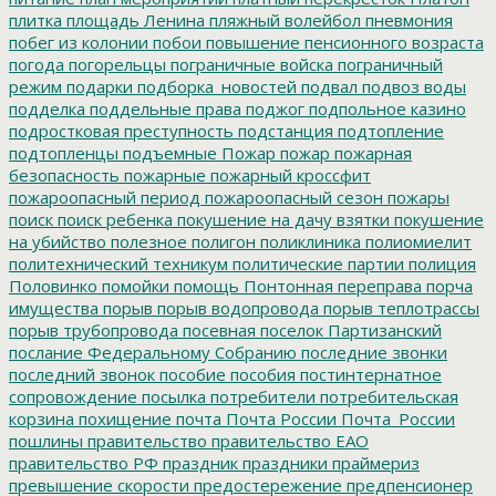
плитка
площадь Ленина
пляжный волейбол
пневмония
побег из колонии
побои
повышение пенсионного возраста
погода
погорельцы
пограничные войска
пограничный
режим
подарки
подборка_новостей
подвал
подвоз воды
подделка
поддельные права
поджог
подпольное казино
подростковая преступность
подстанция
подтопление
подтопленцы
подъемные
Пожар
пожар
пожарная
безопасность
пожарные
пожарный кроссфит
пожароопасный период
пожароопасный сезон
пожары
поиск
поиск ребенка
покушение на дачу взятки
покушение
на убийство
полезное
полигон
поликлиника
полиомиелит
политехнический техникум
политические партии
полиция
Половинко
помойки
помощь
Понтонная переправа
порча
имущества
порыв
порыв водопровода
порыв теплотрассы
порыв трубопровода
посевная
поселок Партизанский
послание Федеральному Собранию
последние звонки
последний звонок
пособие
пособия
постинтернатное
сопровождение
посылка
потребители
потребительская
корзина
похищение
почта
Почта России
Почта_России
пошлины
правительство
правительство ЕАО
правительство РФ
праздник
праздники
праймериз
превышение скорости
предостережение
предпенсионер