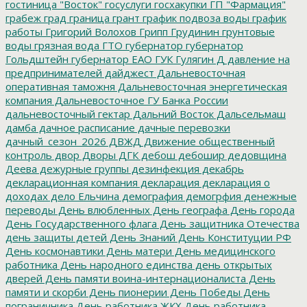
гостиница "Восток"
госуслуги
госхакупки
ГП "Фармация"
грабеж
град
граница
грант
график подвоза воды
график
работы
Григорий Волохов
Грипп
Грудинин
грунтовые
воды
грязная вода
ГТО
губернатор
губернатор
Гольдштейн
губернатор ЕАО
ГУК
Гулягин
Д
давление на
предпринимателей
дайджест
Дальневосточная
оперативная таможня
Дальневосточная энергетическая
компания
Дальневосточное ГУ Банка России
дальневосточный гектар
Дальний Восток
Дальсельмаш
дамба
дачное расписание
дачные перевозки
дачный_сезон_2026
ДВЖД
Движение общественный
контроль
двор
Дворы
ДГК
дебош
дебошир
дедовщина
Деева
дежурные группы
дезинфекция
декабрь
декларационная компания
декларация
декларация о
доходах
дело Ельчина
демография
демогрфия
денежные
переводы
День влюбленных
День географа
День города
День Государственного флага
День защитника Отечества
день защиты детей
День Знаний
День Конституции РФ
День космонавтики
День матери
День медицинского
работника
День народного единства
день открытых
дверей
День памяти воина-интернационалиста
День
памяти и скорби
День пионерии
День Победы
День
пограничника
День работника ЖКХ
День работника