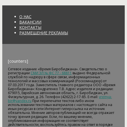
О НАС
ВАКАНСИИ
КОНТАКТЫ
РАЗМЕЩЕНИЕ РЕКЛАМЫ
[counters]
Сетевое издание «Время Биробиджана». Свидетельство о
регистрации
СМИ ЭЛ № ФС 77 - 68811
выдано Федеральной
службой по надзору в сфере связи, информационных
технологий и массовых коммуникаций (Роскомнадзор) от
07.03.2017 года. Заместитель главного редактора ООО «Время
Биробиджана»: Кондратенко Т.В. Адрес издателя и редакции:
679015, Еврейская автономная область, г. Биробиджан, ул.
Физкультурная, д. 26. Телефон (42622) 2-17-85. E-mail:
vremya-
bir@yandex.ru
При перепечатке текстов либо ином
использовании текстовых материалов с настоящего сайта на
иных ресурсах в сети Интернет гиперссылка на источник
обязательна. Мнение авторов публикаций не всегда отражает
точку зрения редакции. Если, по вашему мнению,
опубликованная информация не соответствует
действительности, воспользуйтесь правом на ответ в порядке