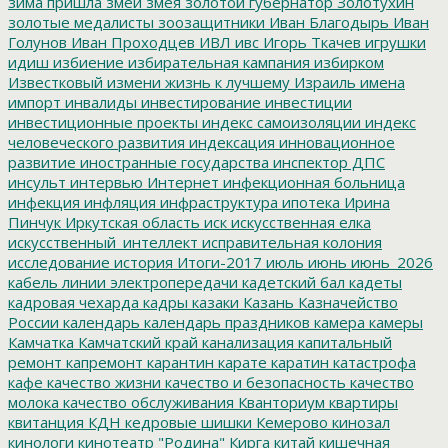
зима пришла
змеи
змея
золотой губернатор
Золотухин
золотые медалисты
зоозащитники
Иван Благодырь
Иван
Голунов
Иван Проходцев
ИВЛ
ивс
Игорь Ткачев
игрушки
идиш
избиение
избирательная кампания
избирком
Известковый
измени жизнь к лучшему
Израиль
имена
импорт
инвалиды
инвестирование
инвестиции
инвестиционные проекты
индекс самоизоляции
индекс
человеческого развития
индексация
инновационное
развитие
иностранные государства
инспектор ДПС
инсульт
интервью
Интернет
инфекционная больница
инфекция
инфляция
инфраструктура
ипотека
Ирина
Пинчук
Иркутская область
иск
искусственная елка
искусственный_интеллект
исправительная колония
исследование
история
Итоги-2017
июль
июнь
июнь_2026
кабель линии электропередачи
кадетский бал
кадеты
кадровая чехарда
кадры
казаки
Казань
Казначейство
России
календарь
календарь праздников
камера
камеры
Камчатка
Камчатский край
канализация
капитальный
ремонт
капремонт
карантин
карате
каратин
катастрофа
кафе
качество жизни
качество и безопасность
качество
молока
качество обслуживания
Кванториум
квартиры
квитанция
КДН
кедровые шишки
Кемерово
кинозал
кинологи
кинотеатр "Родина"
Кирга
китай
кишечная