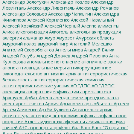
Александр Золотухин
Александр Козлов
Александр
Левинталь
Александр Ливенталь
Александр Романов
Александр Соловьев
Александр Чаплыгин
Александра
Филиппова
Алексей Корниенко
Алексей Навальный
Алексей Хозяйский
Алексей Черный
Алеппо
алименты
Алиса
алкоголизация
Алкоголь
алкогольная продукция
аллергия
альманах
Амур
Амурзет
Амурская область
Амурский полоз
амурский тигр
Анатолий Мелешко
Анатолий Скоробогатов
Ангелы мира
Андрей Бялик
Андрей Голубь
Андрей Драчев
Андрей Пивенко
Анна
Кузнецова
аномальное потепление
анонимные звонки
анонс
антивандальные меры
антикоррупционное
законодательство
антисанитария
антитеррористическая
безопасность
антитеррористическая комиссия
антитеррористические учения
АО "ДГК"
АО "ДРСК"
апелляция
аппарат видеофиксации
апрель
аптека
Арашуков
Арбат
Арена
аренда земли
арендная плата
арест
арест счетов
Армия
Арнаполин
арт-объекты
Артеев
Артём Акименко
Артём Куликов
Архангельск
архив
архитектура
астероид
астрономия
асфальт
асфальтовое
покрытие
Атлет
аудиенция
аферисты
африканская чума
свиней
АЧС
аэропорт
аэрофлот
бал
банк
банк "Открытие"
Банк России
банки
банкноты
банковская карта