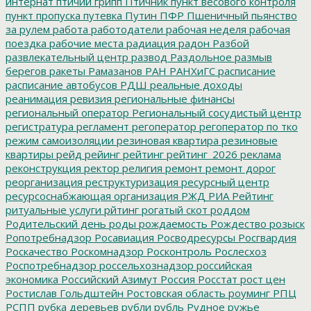
интернат
птичий грипп
Птичник
пункт весового контроля
пункт пропуска
путевка
Путин
ПФР
Пшеничный
пьянство
за рулем
работа
работодатели
рабочая неделя
рабочая
поездка
рабочие места
радиация
радон
Разбой
развлекательный центр
развод
Раздольное
размыв
берегов
ракеты
Рамазанов
РАН
РАНХиГС
расписание
расписание автобусов
РДШ
реальные доходы
реанимация
ревизия
региональные финансы
региональный оператор
Региональный сосудистый центр
регистратура
регламент
регоператор
регоператор по тко
режим самоизоляции
резиновая квартира
резиновые
квартиры
рейд
рейинг
рейтинг
рейтинг_2026
реклама
реконструкция
ректор
религия
ремонт
ремонт дорог
реорганизация
реструктуризация
ресурсный центр
ресурсоснабжающая организация
РЖД
РИА Рейтинг
ритуальные услуги
рйтинг
рогатый скот
роддом
Родительский день
роды
рождаемость
Рождество
розыск
Ропотребнадзор
Росавиация
Росводресурсы
Росгвардия
Роскачество
Роскомнадзор
Росконтроль
Рослесхоз
Роспотребнадзор
россельхознадзор
российская
экономика
Российский Азимут
Россия
Росстат
рост цен
Ростислав Гольдштейн
Ростовская область
роуминг
РПЦ
РСПП
рубка деревьев
рубли
рубль
Рудное
ружье