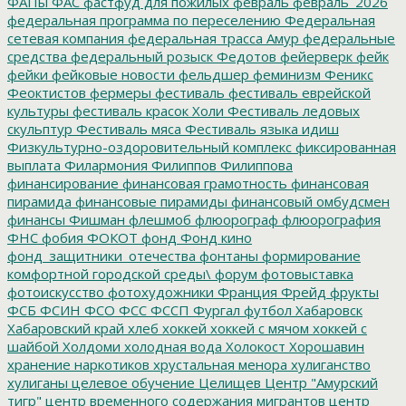
ФАПы
ФАС
фастфуд для пожилых
февраль
февраль_2026
федеральная программа по переселению
Федеральная
сетевая компания
федеральная трасса Амур
федеральные
средства
федеральный розыск
Федотов
фейерверк
фейк
фейки
фейковые новости
фельдшер
феминизм
Феникс
Феоктистов
фермеры
фестиваль
фестиваль еврейской
культуры
фестиваль красок Холи
Фестиваль ледовых
скульптур
Фестиваль мяса
Фестиваль языка идиш
Физкультурно-оздоровительный комплекс
фиксированная
выплата
Филармония
Филиппов
Филиппова
финансирование
финансовая грамотность
финансовая
пирамида
финансовые пирамиды
финансовый омбудсмен
финансы
Фишман
флешмоб
флюорограф
флюорография
ФНС
фобия
ФОКОТ
фонд
Фонд кино
фонд_защитники_отечества
фонтаны
формирование
комфортной городской среды\
форум
фотовыставка
фотоискусство
фотохудожники
Франция
Фрейд
фрукты
ФСБ
ФСИН
ФСО
ФСС
ФССП
Фургал
футбол
Хабаровск
Хабаровский край
хлеб
хоккей
хоккей с мячом
хоккей с
шайбой
Холдоми
холодная вода
Холокост
Хорошавин
хранение наркотиков
хрустальная менора
хулиганство
хулиганы
целевое обучение
Целищев
Центр "Амурский
тигр"
центр временного содержания мигрантов
центр