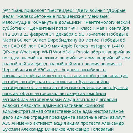
"@"
"Банк приколов"
"Бествидео"
"Дети войны"
"Добрые
дела"
"железобетонные полицейские"
"ленивые"
малоимущие
"обманутые дольщики"
"Рентгенологический
субботник"
"Цементный поток"
@
1 класс
1 мая
1 сентября
112
2018
23 февраля
31 декабря
5
5G
75-летие Победы
8
Марта
80 лет
80 лет Биробиджану
80_летие_Победы
85
лет ЕАО
85_лет_ЕАО
9 мая
Apple
Forbes
Instagram
L-410
QR-код
WhatsApp
Wi-Fi
WorldSkills Russia
аборты
аварийная
посадка
аварийное жилье
аварийные дома
аварийный дом
аварийный жилфонд
аварийный мост
авария
авария на
Чернобыльской АЭС
август
Авдалян
авиабилеты
авиакатастрофа
авиалесоохрана
авиасообщение
авиация
автобус
автобусная остановка
автобусные войны
автобусные остановки
автобусные перевозки
автобусный
парк
автобусы
автовокзал
автоклуб
автомобили
автомобиль
автоперевозки
Агада
агитпоезд
аграрии
адвокат
Адвокаты
административная комиссия
административная ответственность
административное
дело
администрация президента
азартные игры
азимут
АЗС
Акименко
активист
акция
акция протеста
Александр
Буксман
Александр Винников
Александр Головатый