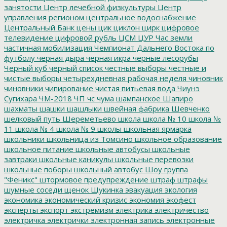
занятости
Центр лечебной физкультуры
Центр
управления регионом
центральное водоснабжение
Центральный Банк
цены
цик
циклон
цирк
цифровое
телевидение
цифровой рубль
ЦСМ
ЦУР
Час земли
частичная мобилизация
Чемпионат Дальнего Востока по
футболу
черная дыра
черная икра
черные лесорубы
Черный куб
черный список
честные выборы
честные и
чистые выборы
четырехдневная рабочая неделя
чиновник
чиновники
чипирование
чистая питьевая вода
Чиунэ
Сугихара
ЧМ-2018
ЧП
чс
чума
шампанское
Шапиро
шахматы
шашки
шашлыки
швейная фабрика
Шевченко
шелковый путь
Шереметьево
школа
школа № 10
школа №
11
школа № 4
школа № 9
школы
школьная ярмарка
школьники
школьница из Томсино
школьное образование
школьное питание
школьные автобусы
школьные
завтраки
школьные каникулы
школьные перевозки
школьные поборы
школьный автобус
Шоу группа
"Феникс"
штормовое предупреждение
штраф
штрафы
шумные соседи
щенок
Щукинка
эвакуация
экология
экономика
экономический кризис
экономия
экофест
эксперты
экспорт
экстремизм
электрика
электричество
электричка
электрички
электронная запись
электронные