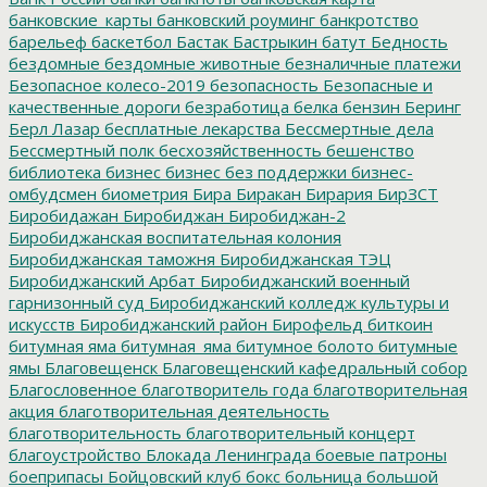
банковские_карты
банковский роуминг
банкротство
барельеф
баскетбол
Бастак
Бастрыкин
батут
Бедность
бездомные
бездомные животные
безналичные платежи
Безопасное колесо-2019
безопасность
Безопасные и
качественные дороги
безработица
белка
бензин
Беринг
Берл Лазар
бесплатные лекарства
Бессмертные дела
Бессмертный полк
бесхозяйственность
бешенство
библиотека
бизнес
бизнес без поддержки
бизнес-
омбудсмен
биометрия
Бира
Биракан
Бирария
БирЗСТ
Биробидажан
Биробиджан
Биробиджан-2
Биробиджанская воспитательная колония
Биробиджанская таможня
Биробиджанская ТЭЦ
Биробиджанский Арбат
Биробиджанский военный
гарнизонный суд
Биробиджанский колледж культуры и
искусств
Биробиджанский район
Бирофельд
биткоин
битумная яма
битумная_яма
битумное болото
битумные
ямы
Благовещенск
Благовещенский кафедральный собор
Благословенное
благотворитель года
благотворительная
акция
благотворительная деятельность
благотворительность
благотворительный концерт
благоустройство
Блокада Ленинграда
боевые патроны
боеприпасы
Бойцовский клуб
бокс
больница
большой