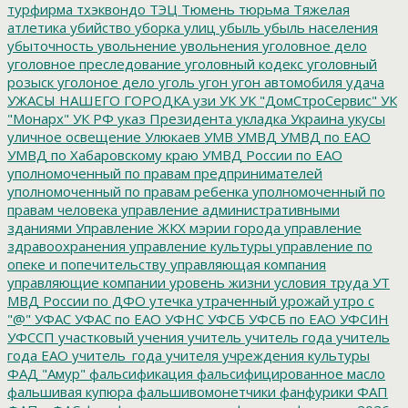
турфирма
тхэквондо
ТЭЦ
Тюмень
тюрьма
Тяжелая
атлетика
убийство
уборка улиц
убыль
убыль населения
убыточность
увольнение
увольнения
уголовное дело
уголовное преследование
уголовный кодекс
уголовный
розыск
уголоное дело
уголь
угон
угон автомобиля
удача
УЖАСЫ НАШЕГО ГОРОДКА
узи
УК
УК "ДомСтроСервис"
УК
"Монарх"
УК РФ
указ Президента
укладка
Украина
укусы
уличное освещение
Улюкаев
УМВ
УМВД
УМВД по ЕАО
УМВД по Хабаровскому краю
УМВД России по ЕАО
уполномоченный по правам предпринимателей
уполномоченный по правам ребенка
уполномоченный по
правам человека
управление административными
зданиями
Управление ЖКХ мэрии города
управление
здравоохранения
управление культуры
управление по
опеке и попечительству
управляющая компания
управляющие компании
уровень жизни
условия труда
УТ
МВД России по ДФО
утечка
утраченный урожай
утро с
"@"
УФАС
УФАС по ЕАО
УФНС
УФСБ
УФСБ по ЕАО
УФСИН
УФССП
участковый
учения
учитель
учитель года
учитель
года ЕАО
учитель_года
учителя
учреждения культуры
ФАД "Амур"
фальсификация
фальсифицированное масло
фальшивая купюра
фальшивомонетчики
фанфурики
ФАП