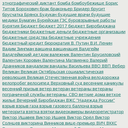
этнографический диктант
бомба
бомбоубежище
Борис
Титов
Борохович
брак
браконьер
Бридер
брусит
брусчатка
Брянск
Будукан
будущие врачи
будущие
медики
Бумагин
Бурейская ГЭС
буровзрывные работы
Бурятия
Бюджет
бюджет 2017
бюджет Биробиджана
бюджетники
бюджетные деньги
бюджетные организации
бюджетные средства
бюджетные учреждения
бюджетный кредит
бюрократия
В. Путин
В.И. Ленин
Вадим Зингман
вакцина
вакцинация
Валдгейм
Валдгеймский детдом
валежник
Валентин Брусиловский
Валентин Коровин
Валентина Матвиенко
Валерий
Дранников
вандализм
вандалы
Васильева
ВВО
ВВП
Вебер
Великан
Великая Октябрьская социалистическая
революция
Великая Отечественная война
велодорожка
велопробег
велосипед
Верховный суд
весенние каникулы
весенний призыв
ветер
ветеран
ветераны
ветераны
пограничной службы
ветераны_СВО
ветхие дома
ветхое
жилье
Вечерний Биробиджан
ВЖС "Надежда России"
взрыв
взрыв газа
взрыв газового баллона
взрыв
метеорита
взятка
взятки
видеокамеры
видеорегистратор
Виктор Ишавев
Виктор Ишаев
Виктор Орёл
Виктор
Солнцев
викторина
Винников
вице-премьер
ВИЧ
ВККС