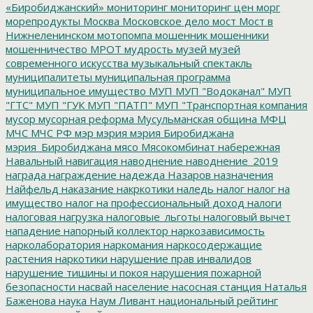
«Биробиджанский»
мониторинг
мониторинг цен
морг
морепродукты
Москва
Московское дело
мост
Мост в
Нижнеленинском
мотопомпа
мошенник
мошенники
мошенничество
МРОТ
мудрость
музей
музей
современного искусства
музыкальный спектакль
муниципалитеты
муниципальная программа
муниципальное имущество
МУП
МУП "Водоканал"
МУП
"ГТС"
МУП "ГУК
МУП "ПАТП"
МУП "Транспортная компания
мусор
мусорная реформа
Мусульманская община
МФЦ
МЧС
МЧС РФ
мэр
мэрия
мэрия Биробиджана
мэрия_Биробиджана
мясо
Мясокомбинат
набережная
Навальный
навигация
наводнение
наводнение_2019
награда
награждение
надежда
Назаров
назначения
Найфельд
наказание
накркотики
наледь
налог
налог на
имущество
налог на профессиональный доход
налоги
налоговая нагрузка
налоговые_льготы
налоговый вычет
нападение
напорный коллектор
наркозависимость
нарколаборатория
наркомания
наркосодержащие
растения
наркотики
нарушение прав инвалидов
нарушение тишины и покоя
нарушения пожарной
безопасности
насвай
население
насосная станция
Наталья
Баженова
наука
Наум Ливант
национальный рейтинг