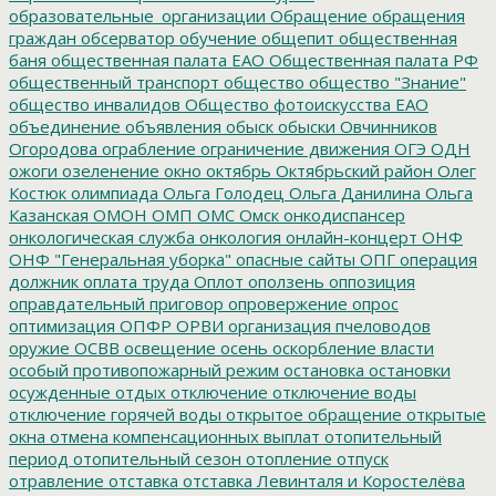
образовательные_организации
Обращение
обращения
граждан
обсерватор
обучение
общепит
общественная
баня
общественная палата ЕАО
Общественная палата РФ
общественный транспорт
общество
общество "Знание"
общество инвалидов
Общество фотоискусства ЕАО
объединение
объявления
обыск
обыски
Овчинников
Огородова
ограбление
ограничение движения
ОГЭ
ОДН
ожоги
озеленение
окно
октябрь
Октябрьский район
Олег
Костюк
олимпиада
Ольга Голодец
Ольга Данилина
Ольга
Казанская
ОМОН
ОМП
ОМС
Омск
онкодиспансер
онкологическая служба
онкология
онлайн-концерт
ОНФ
ОНФ "Генеральная уборка"
опасные сайты
ОПГ
операция
должник
оплата труда
Оплот
оползень
оппозиция
оправдательный приговор
опровержение
опрос
оптимизация
ОПФР
ОРВИ
организация пчеловодов
оружие
ОСВВ
освещение
осень
оскорбление власти
особый противопожарный режим
остановка
остановки
осужденные
отдых
отключение
отключение воды
отключение горячей воды
открытое обращение
открытые
окна
отмена компенсационных выплат
отопительный
период
отопительный сезон
отопление
отпуск
отравление
отставка
отставка Левинталя и Коростелёва