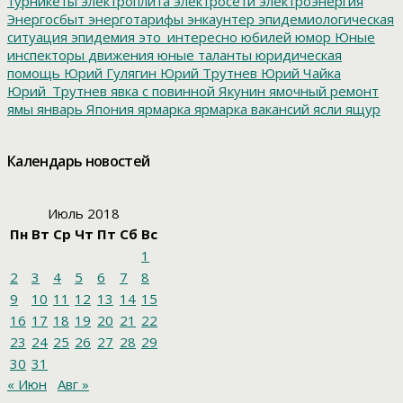
турникеты
электроплита
электросети
электроэнергия
Энергосбыт
энерготарифы
энкаунтер
эпидемиологическая
ситуация
эпидемия
это_интересно
юбилей
юмор
Юные
инспекторы движения
юные таланты
юридическая
помощь
Юрий Гулягин
Юрий Трутнев
Юрий Чайка
Юрий_Трутнев
явка с повинной
Якунин
ямочный ремонт
ямы
январь
Япония
ярмарка
ярмарка вакансий
ясли
ящур
Календарь новостей
Июль 2018
Пн
Вт
Ср
Чт
Пт
Сб
Вс
1
2
3
4
5
6
7
8
9
10
11
12
13
14
15
16
17
18
19
20
21
22
23
24
25
26
27
28
29
30
31
« Июн
Авг »