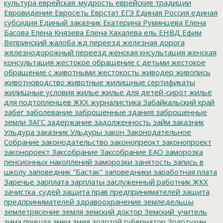
культура
еврейская_мудрость
еврейские традиции
Евровидение
Евросеть
Еврстат
ЕГЭ
Единая Россия
единая
субсидия
Единый заказчик
Екатерина Румянцева
Елена
Басова
Елена Князева
Елена Хахалева
ель
ЕНВД
Ефим
Вепринский
жалоба
жд переезд
железная дорога
железнодорожный переезд
женская кнсультация
женская
консультация
жестокое обращение с детьми
жестокое
обращение с животными
жестокость
живодер
живопись
животноводство
животные
жилищные сертификаты
жилищные условия
жилье
жилье для детей-сирот
жильё
для подтопленцев
ЖКХ
журналистика
Забайкальский край
забег
заболевание
заброшенные здания
заброшенные
земли
ЗАГС
задержание
задолженность
займ
заказник
Ульдура
заказник Ульдуры
закон
Законодательное
Собрание
законодательство
законопреокт
законопроект
законороект
Заксобрание
Заксобрание ЕАО
заморозка
пенсионных накоплений
заморозки
занятость
запись в
школу
заповедник "Бастак"
заповедники
заработная плата
Заречье
зарплата
зарплаты
заслуженный работник ЖКХ
зачистка_судей
защита прав предпринимателей
защита
предпринимателей
здравоохранение
земледельцы
землетрясение
земля
земский доктор
Земский_учитель
зима пришла
змеи
змея
золотой губернатор
Золотухин