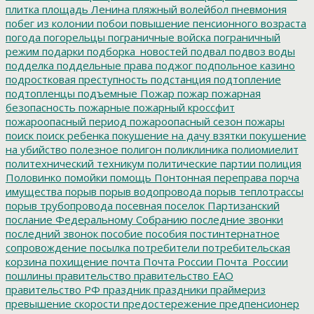
плитка
площадь Ленина
пляжный волейбол
пневмония
побег из колонии
побои
повышение пенсионного возраста
погода
погорельцы
пограничные войска
пограничный
режим
подарки
подборка_новостей
подвал
подвоз воды
подделка
поддельные права
поджог
подпольное казино
подростковая преступность
подстанция
подтопление
подтопленцы
подъемные
Пожар
пожар
пожарная
безопасность
пожарные
пожарный кроссфит
пожароопасный период
пожароопасный сезон
пожары
поиск
поиск ребенка
покушение на дачу взятки
покушение
на убийство
полезное
полигон
поликлиника
полиомиелит
политехнический техникум
политические партии
полиция
Половинко
помойки
помощь
Понтонная переправа
порча
имущества
порыв
порыв водопровода
порыв теплотрассы
порыв трубопровода
посевная
поселок Партизанский
послание Федеральному Собранию
последние звонки
последний звонок
пособие
пособия
постинтернатное
сопровождение
посылка
потребители
потребительская
корзина
похищение
почта
Почта России
Почта_России
пошлины
правительство
правительство ЕАО
правительство РФ
праздник
праздники
праймериз
превышение скорости
предостережение
предпенсионер