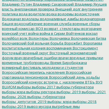
Владимир Путин
Владимир Сахаровский
Владимир Якушев
власть
внеплановая проверка
Внешний долг
внутренняя
политика
вода
водители
водка
водоемы
водоисточник
Водоканал
водолазы
водоналивные дамбы
водонапорная
башня
водоснабжение
военная служба
военные сборы
военный комиссар
ВОЗ
возврат_стеклотары
возгорание
воинский учет
война
война в Сирии
Войтенков
вокзал
волейбол
волк
Волонтеры
Волочаевка
Волочаевская битва
Волочаевский бой
вольная борьба
Ворожбит
Воропаева
воспитательная колония
воспоминания
Востокцемент
Восточный военный округ
Восточный экономический
форум
врач
врачебные ошибки
врачи
вредные привычки
временные трубопроводы
Время Биробиджана
всемирный фестиваль молодежи и студентов
Всероссийская перепись населения
Всероссийская
спартакиада пенсионеров
Всероссийский день ходьбы
Всероссийский конкурс
встреча_с_населением
ВТБъ
ВУЗ
ВЦИОМ
выборы
выборы 2017
выборы губернатора
выборы мэра
выборы ректора
выборы_2019
выборы_2021
выборы_2026
выборы_губернатора
выборы_депутатов_2019
выборы_мэра
выборы-2018
выборы-2019
вывоз мусора
выгребные ямы