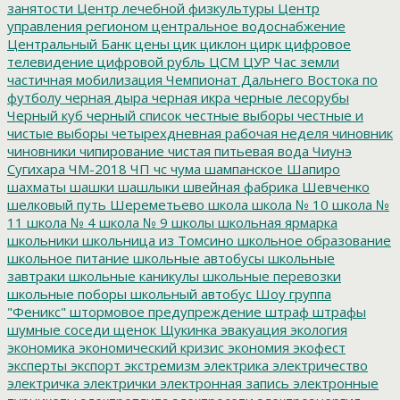
занятости
Центр лечебной физкультуры
Центр
управления регионом
центральное водоснабжение
Центральный Банк
цены
цик
циклон
цирк
цифровое
телевидение
цифровой рубль
ЦСМ
ЦУР
Час земли
частичная мобилизация
Чемпионат Дальнего Востока по
футболу
черная дыра
черная икра
черные лесорубы
Черный куб
черный список
честные выборы
честные и
чистые выборы
четырехдневная рабочая неделя
чиновник
чиновники
чипирование
чистая питьевая вода
Чиунэ
Сугихара
ЧМ-2018
ЧП
чс
чума
шампанское
Шапиро
шахматы
шашки
шашлыки
швейная фабрика
Шевченко
шелковый путь
Шереметьево
школа
школа № 10
школа №
11
школа № 4
школа № 9
школы
школьная ярмарка
школьники
школьница из Томсино
школьное образование
школьное питание
школьные автобусы
школьные
завтраки
школьные каникулы
школьные перевозки
школьные поборы
школьный автобус
Шоу группа
"Феникс"
штормовое предупреждение
штраф
штрафы
шумные соседи
щенок
Щукинка
эвакуация
экология
экономика
экономический кризис
экономия
экофест
эксперты
экспорт
экстремизм
электрика
электричество
электричка
электрички
электронная запись
электронные