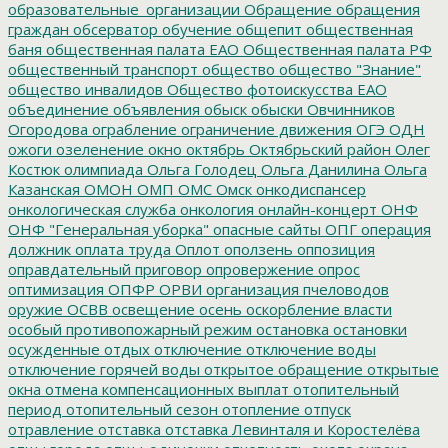
образовательные_организации
Обращение
обращения
граждан
обсерватор
обучение
общепит
общественная
баня
общественная палата ЕАО
Общественная палата РФ
общественный транспорт
общество
общество "Знание"
общество инвалидов
Общество фотоискусства ЕАО
объединение
объявления
обыск
обыски
Овчинников
Огородова
ограбление
ограничение движения
ОГЭ
ОДН
ожоги
озеленение
окно
октябрь
Октябрьский район
Олег
Костюк
олимпиада
Ольга Голодец
Ольга Данилина
Ольга
Казанская
ОМОН
ОМП
ОМС
Омск
онкодиспансер
онкологическая служба
онкология
онлайн-концерт
ОНФ
ОНФ "Генеральная уборка"
опасные сайты
ОПГ
операция
должник
оплата труда
Оплот
оползень
оппозиция
оправдательный приговор
опровержение
опрос
оптимизация
ОПФР
ОРВИ
организация пчеловодов
оружие
ОСВВ
освещение
осень
оскорбление власти
особый противопожарный режим
остановка
остановки
осужденные
отдых
отключение
отключение воды
отключение горячей воды
открытое обращение
открытые
окна
отмена компенсационных выплат
отопительный
период
отопительный сезон
отопление
отпуск
отравление
отставка
отставка Левинталя и Коростелёва