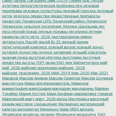
Омер
лагерь
Лагошина
лайк
ЛДПР
Левинталь
Легкая
атлетика
легкоатлетическая пробежка
лед
ледовая
переправа
ледовые скульптуры
ледовый городок
ледовый
каток
ледоход
лекарства
лекарственные препараты
лекарство
Ленинская ЦРБ
Ленинский район
Ленинское
Ленинское сельское поселение
Леонид Школьник
лес
леса
лесной пожар
лесные пожары
лесопилка
летние
каникулы
лето
лето_2026
лжетерроризм
лимон
литература
Лицей
лицей № 23
личный прием
логистический комплеск
ложный вызов
ложный донос
лотерея
лоукостер
лунное затмение
лучший спасатель
лыжная гонка
льготная ипотека
льготники
льготные
лекарства
льготы
ЛЭП
люди ЕАО
люк
Магнитогорск
май
май_2026
майские праздники
майские_2026
майские_праздники_2026
МАК-2019
Мак-2020
Мак-2021
Макаров
Максим Акимов
Максим Семенов
Максим Шупиков
макулатура
Мама-предприниматель
Мамедов
маммография
мамография
мандарин
мандарины
Марвин
Токайер
Мария Костюк
Марк Кауфман
маркировка товаров
Марковский
март
март_2026
маска
Масленица
масочный
режим
массовое сокращение
Матвиенко
материнский
капитал
маткапитал
Махинько
Маяк
МВД
медаль
Медведев
медведь
медики
Медицина
медицина_ЕАО