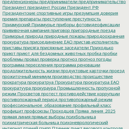
предпенсионеры
предприниматели
предпринимательство
Президент
президент России
Президент РФ
Президентские спортивные игры
презумпция доверия
премия
препараты
преступление
преступность
Приамурский
Приамурье
приборы фотовидеофиксации
прививочная кампания
приговор
пригородные поезда
Приморье
природа
природные пожары
природоохранная
прокуратура
присоединение ЕАО
пристав-исполнитель
приставы
присяга
присяжные заседатели
Приходько
приют
приют для бездомных животных
пробка
пробки
проблемы
провал
проверка
прогноз
прогноз погоды
программа переселения
программа реновации
продолжительность жизни
продуктовые карточки
проезд
прожиточный минимум
производство
происшествие
прократура
прокуратруа
Прокуратура
прокуратура ЕАО
прокуратуура
прокураура
Промышленность
пропускной
режим
Просветов
протест
противодействие коррупции
противопожарный период
противопожарный режим
профессиональное_образование
профильный класс
профицит
профсоюзы
Проходцев
Пряма_линия_2025
прямая линия
прямые выборы
психбольница
психиатрическая больница
психоневрологический
интернат
птичий грипп
Птичник
пункт весового контроля