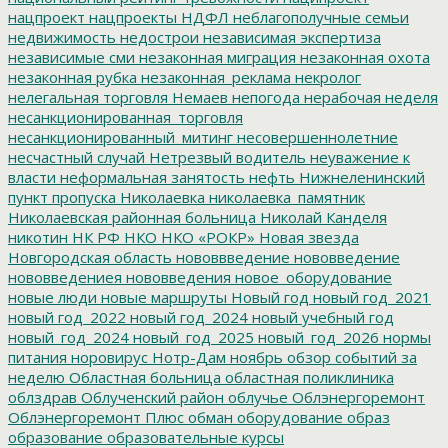
нацпроект
нацпроекты
НДФЛ
неблагополучные семьи
недвижимость
недострои
независимая экспертиза
независимые сми
незаконная миграция
незаконная охота
незаконная рубка
незаконная_реклама
некролог
нелегальная торговля
Немаев
непогода
нерабочая неделя
несанкционированная_торговля
несанкционированный_митинг
несовершеннолетние
несчастный случай
Нетрезвый водитель
неуважение к
власти
неформальная занятость
нефть
Нижнеленинский
пункт пропуска
Николаевка
николаевка_памятник
Николаевская районная больница
Николай Канделя
никотин
НК РФ
НКО
НКО «РОКР»
Новая звезда
Новгородская область
нововвведение
нововведение
нововведениея
нововведения
новое_оборудование
новые люди
новые маршруты
Новый год
новый год_2021
новый год_2022
новый год_2024
новый учебный год
новый_год_2024
новый_год_2025
новый_год_2026
нормы
питания
норовирус
Нотр-Дам
ноябрь
обзор событий за
неделю
Областная больница
областная поликлиника
облздрав
Облученский район
облучье
Облэнергоремонт
Облэнергоремонт Плюс
обман
оборудование
образ
образование
образовательные курсы