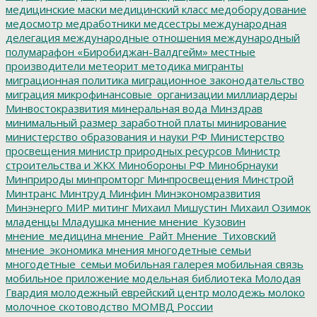
медицинские маски
медицинский класс
медоборудование
медосмотр
медработники
медсестры
международная
делегация
международные отношения
международный
полумарафон «Биробиджан-Валдгейм»
местные
производители
метеорит
методика
мигранты
миграционная политика
миграционное законодательство
миграция
микрофинансовые_организации
миллиардеры
Минвостокразвития
минеральная вода
Минздрав
минимальный размер заработной платы
минирование
министерство образования и науки РФ
Министерство
просвещения
министр природных ресурсов
Министр
строительства и ЖКХ
Минобороны РФ
Минобрнауки
Минприроды
минпромторг
Минпросвещения
Минстрой
Минтранс
Минтруд
Минфин
Минэкономразвития
Минэнерго
МИР
митинг
Михаил Мишустин
Михаил Озимок
младенцы
Младушка
мнение
мнение_Кузовин
мнение_медицина
мнение_Райт
Мнение_Тиховский
мнение_экономика
мнения
многодетные семьи
многодетные_семьи
мобильная галерея
мобильная связь
мобильное приложение
модельная библиотека
Молодая
Гвардия
молодежный еврейский центр
молодежь
молоко
молочное скотоводство
МОМВД России