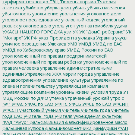
турфирма
тхэквондо
ТЭЦ
Тюмень
тюрьма
Тяжелая
атлетика
убийство
уборка улиц
убыль
убыль населения
убыточность
увольнение
увольнения
уголовное дело
уголовное преследование
уголовный кодекс
уголовный
розыск
уголоное дело
уголь
угон
угон автомобиля
удача
УЖАСЫ НАШЕГО ГОРОДКА
узи
УК
УК "ДомСтроСервис"
УК
"Монарх"
УК РФ
указ Президента
укладка
Украина
укусы
уличное освещение
Улюкаев
УМВ
УМВД
УМВД по ЕАО
УМВД по Хабаровскому краю
УМВД России по ЕАО
уполномоченный по правам предпринимателей
уполномоченный по правам ребенка
уполномоченный по
правам человека
управление административными
зданиями
Управление ЖКХ мэрии города
управление
здравоохранения
управление культуры
управление по
опеке и попечительству
управляющая компания
управляющие компании
уровень жизни
условия труда
УТ
МВД России по ДФО
утечка
утраченный урожай
утро с
"@"
УФАС
УФАС по ЕАО
УФНС
УФСБ
УФСБ по ЕАО
УФСИН
УФССП
участковый
учения
учитель
учитель года
учитель
года ЕАО
учитель_года
учителя
учреждения культуры
ФАД "Амур"
фальсификация
фальсифицированное масло
фальшивая купюра
фальшивомонетчики
фанфурики
ФАП
ФАПы
ФАС
фастфуд для пожилых
февраль
февраль_2026