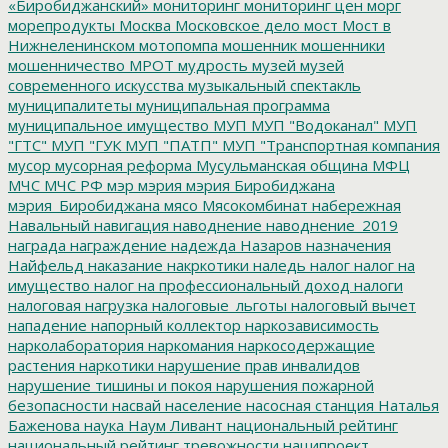
«Биробиджанский»
мониторинг
мониторинг цен
морг
морепродукты
Москва
Московское дело
мост
Мост в
Нижнеленинском
мотопомпа
мошенник
мошенники
мошенничество
МРОТ
мудрость
музей
музей
современного искусства
музыкальный спектакль
муниципалитеты
муниципальная программа
муниципальное имущество
МУП
МУП "Водоканал"
МУП
"ГТС"
МУП "ГУК
МУП "ПАТП"
МУП "Транспортная компания
мусор
мусорная реформа
Мусульманская община
МФЦ
МЧС
МЧС РФ
мэр
мэрия
мэрия Биробиджана
мэрия_Биробиджана
мясо
Мясокомбинат
набережная
Навальный
навигация
наводнение
наводнение_2019
награда
награждение
надежда
Назаров
назначения
Найфельд
наказание
накркотики
наледь
налог
налог на
имущество
налог на профессиональный доход
налоги
налоговая нагрузка
налоговые_льготы
налоговый вычет
нападение
напорный коллектор
наркозависимость
нарколаборатория
наркомания
наркосодержащие
растения
наркотики
нарушение прав инвалидов
нарушение тишины и покоя
нарушения пожарной
безопасности
насвай
население
насосная станция
Наталья
Баженова
наука
Наум Ливант
национальный рейтинг
национальный рейтинг тревожности
наципроект