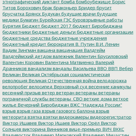
этнографический диктант
бомба
бомбоубежище
Борис
Титов
Борохович
брак
браконьер
Бридер
брусит
брусчатка
Брянск
Будукан
будущие врачи
будущие
медики
Бумагин
Бурейская ГЭС
буровзрывные работы
Бурятия
Бюджет
бюджет 2017
бюджет Биробиджана
бюджетники
бюджетные деньги
бюджетные организации
бюджетные средства
бюджетные учреждения
бюджетный кредит
бюрократия
В. Путин
В.И. Ленин
Вадим Зингман
вакцина
вакцинация
Валдгейм
Валдгеймский детдом
валежник
Валентин Брусиловский
Валентин Коровин
Валентина Матвиенко
Валерий
Дранников
вандализм
вандалы
Васильева
ВВО
ВВП
Вебер
Великан
Великая Октябрьская социалистическая
революция
Великая Отечественная война
велодорожка
велопробег
велосипед
Верховный суд
весенние каникулы
весенний призыв
ветер
ветеран
ветераны
ветераны
пограничной службы
ветераны_СВО
ветхие дома
ветхое
жилье
Вечерний Биробиджан
ВЖС "Надежда России"
взрыв
взрыв газа
взрыв газового баллона
взрыв
метеорита
взятка
взятки
видеокамеры
видеорегистратор
Виктор Ишавев
Виктор Ишаев
Виктор Орёл
Виктор
Солнцев
викторина
Винников
вице-премьер
ВИЧ
ВККС
Владивосток
Владимир Марковский
Владимир Мишустин