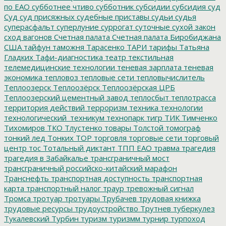
по ЕАО
субботнее чтиво
субботник
субсидии
субсидия
суд
Суд
суд присяжных
судебные приставы
судьи
судья
суперасфальт
суперлуние
суррогат
суточные
сухой закон
сход вагонов
Счетная палата
Счетная палата Биробиджана
США
тайфун
таможня
Тарасенко
ТАРИ
тарифы
Татьяна
Гладких
Тафи-диагностика
театр
текстильная
телемедицинские технологии
теневая зарплата
теневая
экономика
тепловоз
тепловые сети
тепловычислитель
Теплоозерск
Теплоозёрск
Теплоозёрская ЦРБ
Теплоозерский цементный завод
теплосбыт
теплотрасса
территория действий
терроризм
техника
технологии
технологический_техникум
технопарк
тигр
ТИК
Тимченко
Тихомиров
ТКО
Тлустенко
товары
Толстой
томограф
тонкий лед
Тонких
ТОР
торговля
торговые сети
торговый
центр
тос
Тотальный диктант
ТПП ЕАО
травма
трагедия
трагедия в Забайкалье
трансграничный мост
трансграничный российско-китайский марафон
Транснефть
транспортная доступность
транспортная
карта
транспортный налог
траур
тревожный сигнал
Тромса
тротуар
тротуары
Трубачев
трудовая книжка
трудовые ресурсы
трудоустройство
Трутнев
туберкулез
Тукалевский
Турбин
туризм
туризмм
турнир
турпоход