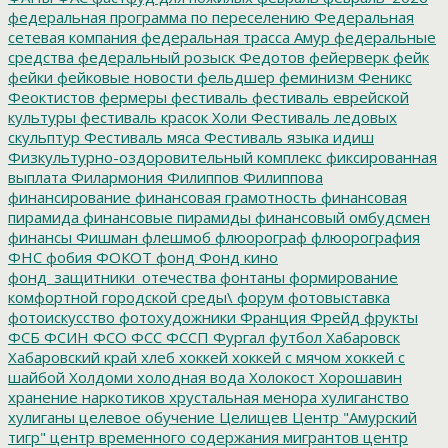
федеральная программа по переселению
Федеральная
сетевая компания
федеральная трасса Амур
федеральные
средства
федеральный розыск
Федотов
фейерверк
фейк
фейки
фейковые новости
фельдшер
феминизм
Феникс
Феоктистов
фермеры
фестиваль
фестиваль еврейской
культуры
фестиваль красок Холи
Фестиваль ледовых
скульптур
Фестиваль мяса
Фестиваль языка идиш
Физкультурно-оздоровительный комплекс
фиксированная
выплата
Филармония
Филиппов
Филиппова
финансирование
финансовая грамотность
финансовая
пирамида
финансовые пирамиды
финансовый омбудсмен
финансы
Фишман
флешмоб
флюорограф
флюорография
ФНС
фобия
ФОКОТ
фонд
Фонд кино
фонд_защитники_отечества
фонтаны
формирование
комфортной городской среды\
форум
фотовыставка
фотоискусство
фотохудожники
Франция
Фрейд
фрукты
ФСБ
ФСИН
ФСО
ФСС
ФССП
Фургал
футбол
Хабаровск
Хабаровский край
хлеб
хоккей
хоккей с мячом
хоккей с
шайбой
Холдоми
холодная вода
Холокост
Хорошавин
хранение наркотиков
хрустальная менора
хулиганство
хулиганы
целевое обучение
Целищев
Центр "Амурский
тигр"
центр временного содержания мигрантов
центр