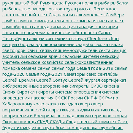
рукопашный бой
Румянцева
Русская поляна
рыба
рыбалка
рыбоводные заводы
рынок труда
рысь
с. Ленинское
сага_налоговый_гнет
Сад памяти
сальмонеллез
Самбери
самбо
самогон
самодеятельность
самозанятые
самолет
самооборона
самосуд
санавиация
санация
санитария
санитарно-эпидемиологическая обстанвока
Санкт-
Петербург
санкции
сантехника
сатира
Сбербанк
сбор
вещей
сбор на здравоохранение
свадьба
свалка
свалки
светофоры
свищ
связь
священнослужитель
секта
секция
акробатики
сельские врачи
сельские жители
сельский
учитель
сельское хозяйство
сельскохозяйственная
ярмарка
семена
семья
семья года
Семья года-2019
семья
года-2020
Семья года-2021
Сенаторы
сено
сентябрь
Сергей Ерёмин
Сергей Солтус
Сергей Фургал
сертификат
сибиреязвенные захоронения
сигареты
СИЗО
сирена
Сирия
Сироткин
сироты
система оповещения
система
оповещения населения
СК
СК России
СК РФ
СК РФ по
Хабаровскому краю
сказка
скандал
сквер
сквер
пограничников
скейт-парк
скидка
скидки и акции
склад
вооружения и боеприпасов
склад пиломатериалов
скорая
Скорая помощь
СКУД
СКУДы
Следственный комитет
Слет
будущих медиков
служебная командировка
служебные