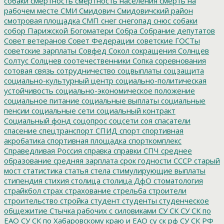
собаки
смертность
смертность населения
смерть на
рабочем месте
СМИ
Смидович
Смидовичский район
смотровая площадка
СМП
снег
снегопад
снюс
собаки
собор Парижской Богоматери
Собра
Собрание депутатов
Совет ветеранов
Совет Федерации
советские ГОСТы
советские зарплаты
Совфед
Сокол
сокращения
Солнцев
Солтус
Солцнев
соотечественники
Сопка
соревнования
сотовая связь
сотрудничество
соцвыплаты
соцзащита
социально-культурный центр
социально-политическая
устойчивость
социально-экономическое положение
социальное питание
социальные выплаты
социальные
пенсии
социальные сети
социальный контракт
Социальный фонд
соцопрос
соцсети
соя
спасатели
спасение
спецтранспорт
СПИД
спорт
спортивная
акробатика
спортивная площадка
спорткомплекс
Справедливая Россия
справка
справки
СПЧ
среднее
образование
средняя зарплата
срок годности
СССР
старый
мост
статистика
статья
стела
стимулирующие выплаты
стипендия
стихия
столица
столица ДфО
стоматология
страйкбол
страх
страхование
стрельба
строители
строительство
стройка
студент
студенты
студенческое
общежитие
Стычка рабочих с силовиками
СУ СК
СУ СК по
ЕАО
СУ СК по Хабаровскому краю и ЕАО
су ск рф
СУ СК РФ