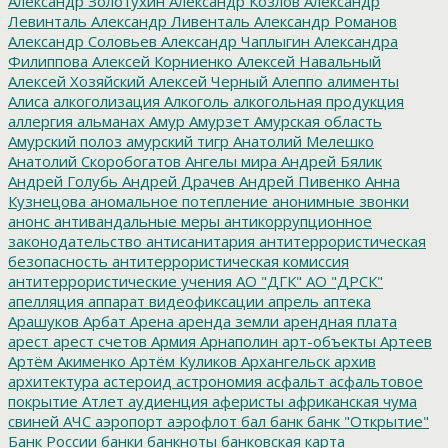
Александр Золотухин
Александр Козлов
Александр
Левинталь
Александр Ливенталь
Александр Романов
Александр Соловьев
Александр Чаплыгин
Александра
Филиппова
Алексей Корниенко
Алексей Навальный
Алексей Хозяйский
Алексей Черный
Алеппо
алименты
Алиса
алкоголизация
Алкоголь
алкогольная продукция
аллергия
альманах
Амур
Амурзет
Амурская область
Амурский полоз
амурский тигр
Анатолий Мелешко
Анатолий Скоробогатов
Ангелы мира
Андрей Бялик
Андрей Голубь
Андрей Драчев
Андрей Пивенко
Анна
Кузнецова
аномальное потепление
анонимные звонки
анонс
антивандальные меры
антикоррупционное
законодательство
антисанитария
антитеррористическая
безопасность
антитеррористическая комиссия
антитеррористические учения
АО "ДГК"
АО "ДРСК"
апелляция
аппарат видеофиксации
апрель
аптека
Арашуков
Арбат
Арена
аренда земли
арендная плата
арест
арест счетов
Армия
Арнаполин
арт-объекты
Артеев
Артём Акименко
Артём Куликов
Архангельск
архив
архитектура
астероид
астрономия
асфальт
асфальтовое
покрытие
Атлет
аудиенция
аферисты
африканская чума
свиней
АЧС
аэропорт
аэрофлот
бал
банк
банк "Открытие"
Банк России
банки
банкноты
банковская карта