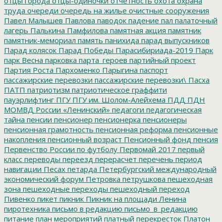
отцы города
отцы-одиночки
отчетность
охота
охрана
труда
очереди
очередь на жилье
очистные сооружения
Павел Малышев
Павлова
паводок
падение
пал
палаточный
лагерь
Палькина
Памфилова
памятная акция
памятник
памятник-мемориал
память
панихида
парад выпускников
Парад колясок
Парад Победы
Парасибириада-2019
Парк
парк Весна
парковка
парта_героев
партийный проект
Партия Роста
Пархоменко
Парыгина
паспорт
пассажирские перевозки
пассажирские перевозки\
Пасха
ПАТП
патриотизм
патриотическое граффити
пауэрлифтинг
ПГУ
ПГУ им. Шолом-Алейхема
ПДД
ПДН
МОМВД России «Ленинский»
педагоги
педагогическая
тайна
пенсии
пенсионер
пенсионерка
пенсионеры
пенсионная грамотность
пенсионная реформа
пенсионные
накопления
пенсионный возраст
Пенсионный фонд
пенсия
Первенство России по футболу
Первомай 2017
первый
класс
переводы
переезд
перерасчет
перечень
период
навигации
Песах
петарда
Петербургский международный
экономический форум
Петровка
петрушкова
пешеходная
зона
пешеходные переходы
пешеходный переход
Пивенко
пикет
пикник
Пикник на площади Ленина
пиротехника
письмо в редакцию
письмо_в_редакцию
питание
план мероприятий
платный перекресток
Платон