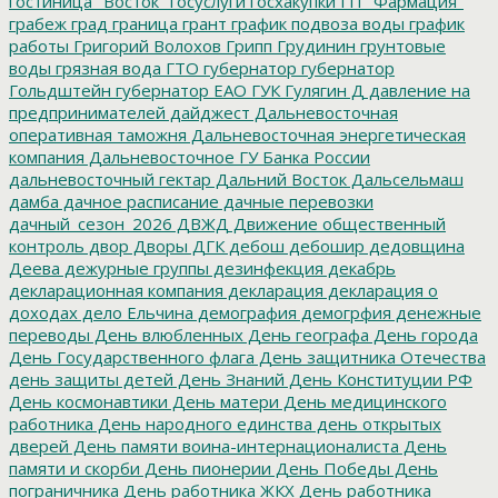
гостиница "Восток"
госуслуги
госхакупки
ГП "Фармация"
грабеж
град
граница
грант
график подвоза воды
график
работы
Григорий Волохов
Грипп
Грудинин
грунтовые
воды
грязная вода
ГТО
губернатор
губернатор
Гольдштейн
губернатор ЕАО
ГУК
Гулягин
Д
давление на
предпринимателей
дайджест
Дальневосточная
оперативная таможня
Дальневосточная энергетическая
компания
Дальневосточное ГУ Банка России
дальневосточный гектар
Дальний Восток
Дальсельмаш
дамба
дачное расписание
дачные перевозки
дачный_сезон_2026
ДВЖД
Движение общественный
контроль
двор
Дворы
ДГК
дебош
дебошир
дедовщина
Деева
дежурные группы
дезинфекция
декабрь
декларационная компания
декларация
декларация о
доходах
дело Ельчина
демография
демогрфия
денежные
переводы
День влюбленных
День географа
День города
День Государственного флага
День защитника Отечества
день защиты детей
День Знаний
День Конституции РФ
День космонавтики
День матери
День медицинского
работника
День народного единства
день открытых
дверей
День памяти воина-интернационалиста
День
памяти и скорби
День пионерии
День Победы
День
пограничника
День работника ЖКХ
День работника