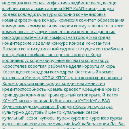
инфекция
кишечная_инфекция
кладбище
клещ
клещи
клубника
книга памяти
книги
КНР
КоАП
ковид-сводка
Кодекс
колледж культуры
колония
командировка
командировочные
комары
комиссия
комитет образования
коммуналка
коммунальная авария
коммунальные платежи
коммунальные услуги
компенсации
компенсационные
расходы
компенсация
комфортная городская среда
кондитерские изделия
конкурс
Конрад
Константин
Лазарев
конституционный суд
конституция
контрабанда
контрафакт
конфликт интересов
концерт
Корж
коронавирус
коронавирусные выплаты
коронаврус
Коростелев
короткая рабочая неделя
коррупция
корь
Косвинцев
космодром
космодром_Восточный
космос
котельная
Кочмар
КПРФ
КПСС
кража
кражи
красная икра
Краснодарский край
кредит
кредитная амнистия
кредитоспособность
Кремль
креозот
Крещение
кризис
Крик души
Криминал
Крым
крытый каток
крытый_каток
КСН
КТ-исследование
Кубок лосося
КУГИ
КУГИ ЕАО
Кудесник
кудо
кулинария
Кульдкр
Кульдур
культура
культурно досуговый центр
купальный сезон
купальный_сезон
купюры
Кураж
курение
Куренков
курсы
курсы повышения квалификации
КФХ
лаборатория
Лаг ба-