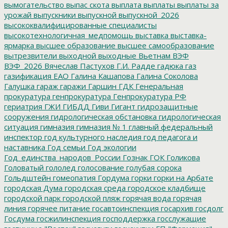
вымогательство
выпас скота
выплата
выплаты
выплаты за
урожай
выпускники
выпускной
выпускной_2026
высококвалифицированные специалисты
высокотехнологичная_медпомощь
выставка
выставка-
ярмарка
высшее образование
высшее самообразование
вытрезвители
выходной
выходные
Вьетнам
ВЭФ
ВЭФ_2026
Вячеслав Пастухов
Г.И. Радде
гадюка
газ
газификация ЕАО
Галина Кашапова
Галина Соколова
Галушка
гараж
гаражи
Гаршин
ГДК
Генеральная
прокуратура
генпрокуратура
Генпрокуратура РФ
гериатрия
ГЖИ
ГИБДД
Гиви
Гигант
гидрозащитные
сооружения
гидрологическая обстановка
гидрологическая
ситуация
гимназия
гимназия № 1
главный федеральный
инспектор
год культурного наследия
год педагога и
наставника
Год семьи
Год экологии
Год_единства_народов_России
Гознак
ГОК
Голикова
Головатый
гололед
голосование
голубая сорока
Гольдштейн
гомеопатия
Гордума
горки
горки на Арбате
городская Дума
городская среда
городское кладбище
городской парк
городской пляж
горячая вода
горячая
линия
горячее питание
госавтоинспекция
госархив
госдолг
Госдума
госжилинспекция
господдержка
госслужащие