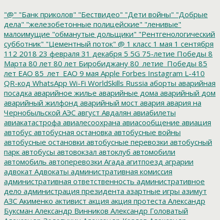
"@"
"Банк приколов"
"Бествидео"
"Дети войны"
"Добрые
дела"
"железобетонные полицейские"
"ленивые"
малоимущие
"обманутые дольщики"
"Рентгенологический
субботник"
"Цементный поток"
@
1 класс
1 мая
1 сентября
112
2018
23 февраля
31 декабря
5
5G
75-летие Победы
8
Марта
80 лет
80 лет Биробиджану
80_летие_Победы
85
лет ЕАО
85_лет_ЕАО
9 мая
Apple
Forbes
Instagram
L-410
QR-код
WhatsApp
Wi-Fi
WorldSkills Russia
аборты
аварийная
посадка
аварийное жилье
аварийные дома
аварийный дом
аварийный жилфонд
аварийный мост
авария
авария на
Чернобыльской АЭС
август
Авдалян
авиабилеты
авиакатастрофа
авиалесоохрана
авиасообщение
авиация
автобус
автобусная остановка
автобусные войны
автобусные остановки
автобусные перевозки
автобусный
парк
автобусы
автовокзал
автоклуб
автомобили
автомобиль
автоперевозки
Агада
агитпоезд
аграрии
адвокат
Адвокаты
административная комиссия
административная ответственность
административное
дело
администрация президента
азартные игры
азимут
АЗС
Акименко
активист
акция
акция протеста
Александр
Буксман
Александр Винников
Александр Головатый