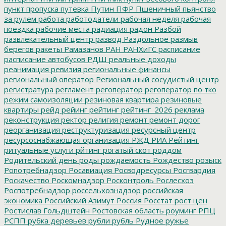
пункт пропуска
путевка
Путин
ПФР
Пшеничный
пьянство
за рулем
работа
работодатели
рабочая неделя
рабочая
поездка
рабочие места
радиация
радон
Разбой
развлекательный центр
развод
Раздольное
размыв
берегов
ракеты
Рамазанов
РАН
РАНХиГС
расписание
расписание автобусов
РДШ
реальные доходы
реанимация
ревизия
региональные финансы
региональный оператор
Региональный сосудистый центр
регистратура
регламент
регоператор
регоператор по тко
режим самоизоляции
резиновая квартира
резиновые
квартиры
рейд
рейинг
рейтинг
рейтинг_2026
реклама
реконструкция
ректор
религия
ремонт
ремонт дорог
реорганизация
реструктуризация
ресурсный центр
ресурсоснабжающая организация
РЖД
РИА Рейтинг
ритуальные услуги
рйтинг
рогатый скот
роддом
Родительский день
роды
рождаемость
Рождество
розыск
Ропотребнадзор
Росавиация
Росводресурсы
Росгвардия
Роскачество
Роскомнадзор
Росконтроль
Рослесхоз
Роспотребнадзор
россельхознадзор
российская
экономика
Российский Азимут
Россия
Росстат
рост цен
Ростислав Гольдштейн
Ростовская область
роуминг
РПЦ
РСПП
рубка деревьев
рубли
рубль
Рудное
ружье