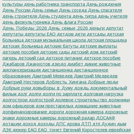
культуры
день работника транспорта
День рождения
День России
День семьи
День соседа
День спасателя
день строителя
День студента
день тигра
день учителя
день физкультурника
День флага России
День_Победы_2026
День_семьи_2026
деньги
депутат
депутаты
депутаты ЕАО
детдом
дети
детсады
детская
больница
детская музыкальная школа
детская площадка
детская_больница
детские батуты
детские выплаты
детские пособия
детские сады
детский дом
детский
лагерь
детский сад
детское питание
детское пособие
Джабаров
Джанхотов
дзюдо
диабет
дикие животные
диспансеризация
дистанционка
дистанционное
образование
Дмитрий Меведев
Дмитрий Медведев
Дмитрий Нестеров
Доблесть_Хингана
Добрые люди
Добрые руки
довыборы_в_Думу
дождь
документальный
фильм
долг
долги
долги по зарплате
долговая нагрузка
долгострои
долгострой
долевое строительство
должники
дом офицеров
дом престарелых
домашние животные
допфинансирование
дороги
дорожная камера
дорожные
знаки
дорожные камеры
дорожный радар
ДОСААФ
дотации
доход
доходы
ДПС
дрова
ДТП
дтп
Дудин
дым
ДЭК
дюкер
ЕАО
ЕАО_тонет
Евгений Коростелев
еврейская