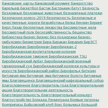
банковские_карты
банковский роуминг
банкротство
барельеф
баскетбол
Бастак
Бастрыкин
батут
Бедность
бездомные
бездомные животные
безналичные платежи
Безопасное колесо-2019
безопасность
Безопасные и
качественные дороги
безработица
белка
бензин
Беринг
Берл Лазар
бесплатные лекарства
Бессмертные дела
Бессмертный полк
бесхозяйственность
бешенство
библиотека
бизнес
бизнес без поддержки
бизнес-
омбудсмен
биометрия
Бира
Биракан
Бирария
БирЗСТ
Биробидажан
Биробиджан
Биробиджан-2
Биробиджанская воспитательная колония
Биробиджанская таможня
Биробиджанская ТЭЦ
Биробиджанский Арбат
Биробиджанский военный
гарнизонный суд
Биробиджанский колледж культуры и
искусств
Биробиджанский район
Бирофельд
биткоин
битумная яма
битумная_яма
битумное болото
битумные
ямы
Благовещенск
Благовещенский кафедральный собор
Благословенное
благотворитель года
благотворительная
акция
благотворительная деятельность
благотворительность
благотворительный концерт
благоустройство
Блокада Ленинграда
боевые патроны
боеприпасы
Бойцовский клуб
бокс
больница
большой