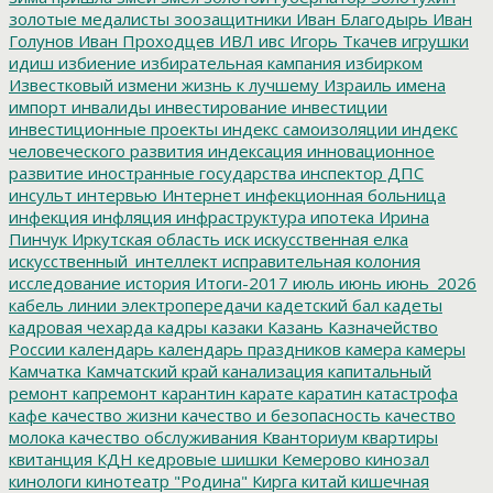
золотые медалисты
зоозащитники
Иван Благодырь
Иван
Голунов
Иван Проходцев
ИВЛ
ивс
Игорь Ткачев
игрушки
идиш
избиение
избирательная кампания
избирком
Известковый
измени жизнь к лучшему
Израиль
имена
импорт
инвалиды
инвестирование
инвестиции
инвестиционные проекты
индекс самоизоляции
индекс
человеческого развития
индексация
инновационное
развитие
иностранные государства
инспектор ДПС
инсульт
интервью
Интернет
инфекционная больница
инфекция
инфляция
инфраструктура
ипотека
Ирина
Пинчук
Иркутская область
иск
искусственная елка
искусственный_интеллект
исправительная колония
исследование
история
Итоги-2017
июль
июнь
июнь_2026
кабель линии электропередачи
кадетский бал
кадеты
кадровая чехарда
кадры
казаки
Казань
Казначейство
России
календарь
календарь праздников
камера
камеры
Камчатка
Камчатский край
канализация
капитальный
ремонт
капремонт
карантин
карате
каратин
катастрофа
кафе
качество жизни
качество и безопасность
качество
молока
качество обслуживания
Кванториум
квартиры
квитанция
КДН
кедровые шишки
Кемерово
кинозал
кинологи
кинотеатр "Родина"
Кирга
китай
кишечная