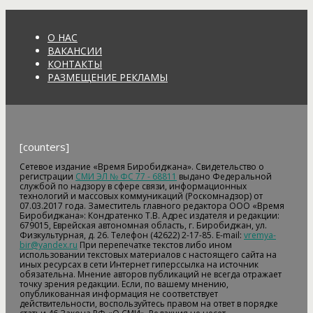
О НАС
ВАКАНСИИ
КОНТАКТЫ
РАЗМЕЩЕНИЕ РЕКЛАМЫ
[counters]
Сетевое издание «Время Биробиджана». Свидетельство о
регистрации
СМИ ЭЛ № ФС 77 - 68811
выдано Федеральной
службой по надзору в сфере связи, информационных
технологий и массовых коммуникаций (Роскомнадзор) от
07.03.2017 года. Заместитель главного редактора ООО «Время
Биробиджана»: Кондратенко Т.В. Адрес издателя и редакции:
679015, Еврейская автономная область, г. Биробиджан, ул.
Физкультурная, д. 26. Телефон (42622) 2-17-85. E-mail:
vremya-
bir@yandex.ru
При перепечатке текстов либо ином
использовании текстовых материалов с настоящего сайта на
иных ресурсах в сети Интернет гиперссылка на источник
обязательна. Мнение авторов публикаций не всегда отражает
точку зрения редакции. Если, по вашему мнению,
опубликованная информация не соответствует
действительности, воспользуйтесь правом на ответ в порядке