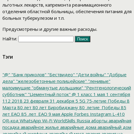
льготных лекарств, капремонта реанимационного
отделения областной больницы, обеспечения питания для
больных туберкулезом и т.п.
Предусмотрены и другие важные расходы.
Найти:
Тэги
"@"
"Банк приколов"
"Бествидео"
"Дети войны"
"Добрые
дела"
"железобетонные полицейские"
"ленивые"
малоимущие
"обманутые дольщики"
"Рентгенологический
субботник"
"Цементный поток"
@
1 класс
1 мая
1 сентября
112
2018
23 февраля
31 декабря
5
5G
75-летие Победы
8
Марта
80 лет
80 лет Биробиджану
80_летие_Победы
85
лет ЕАО
85_лет_ЕАО
9 мая
Apple
Forbes
Instagram
L-410
QR-код
WhatsApp
Wi-Fi
WorldSkills Russia
аборты
аварийная
посадка
аварийное жилье
аварийные дома
аварийный дом
аварийный жилфонд
аварийный мост
авария
авария на