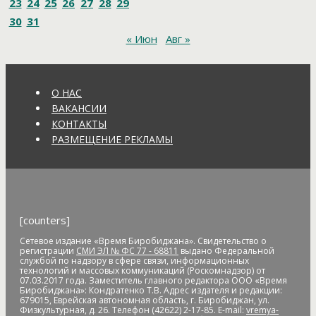
23
24
25
26
27
28
29
Андрей Голубь
Андрей Драчев
Андрей Пивенко
Анна
30
31
Кузнецова
аномальное потепление
анонимные звонки
« Июн
Авг »
анонс
антивандальные меры
антикоррупционное
законодательство
антисанитария
антитеррористическая
безопасность
антитеррористическая комиссия
антитеррористические учения
АО "ДГК"
АО "ДРСК"
О НАС
апелляция
аппарат видеофиксации
апрель
аптека
ВАКАНСИИ
Арашуков
Арбат
Арена
аренда земли
арендная плата
КОНТАКТЫ
арест
арест счетов
Армия
Арнаполин
арт-объекты
Артеев
РАЗМЕЩЕНИЕ РЕКЛАМЫ
Артём Акименко
Артём Куликов
Архангельск
архив
архитектура
астероид
астрономия
асфальт
асфальтовое
покрытие
Атлет
аудиенция
аферисты
африканская чума
свиней
АЧС
аэропорт
аэрофлот
бал
банк
банк "Открытие"
Банк России
банки
банкноты
банковская карта
[counters]
банковские_карты
банковский роуминг
банкротство
барельеф
баскетбол
Бастак
Бастрыкин
батут
Бедность
Сетевое издание «Время Биробиджана». Свидетельство о
регистрации
СМИ ЭЛ № ФС 77 - 68811
выдано Федеральной
бездомные
бездомные животные
безналичные платежи
службой по надзору в сфере связи, информационных
технологий и массовых коммуникаций (Роскомнадзор) от
Безопасное колесо-2019
безопасность
Безопасные и
07.03.2017 года. Заместитель главного редактора ООО «Время
качественные дороги
безработица
белка
бензин
Беринг
Биробиджана»: Кондратенко Т.В. Адрес издателя и редакции:
679015, Еврейская автономная область, г. Биробиджан, ул.
Берл Лазар
бесплатные лекарства
Бессмертные дела
Физкультурная, д. 26. Телефон (42622) 2-17-85. E-mail:
vremya-