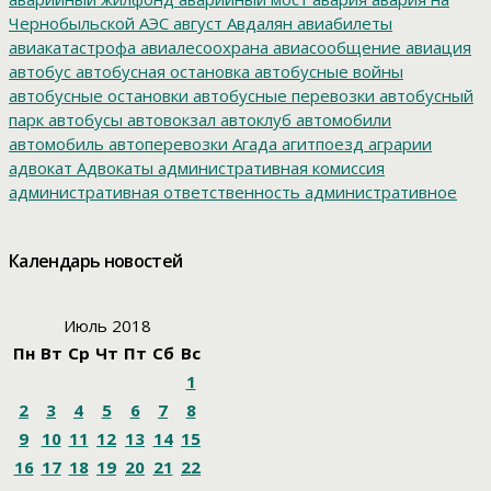
Чернобыльской АЭС
август
Авдалян
авиабилеты
авиакатастрофа
авиалесоохрана
авиасообщение
авиация
автобус
автобусная остановка
автобусные войны
автобусные остановки
автобусные перевозки
автобусный
парк
автобусы
автовокзал
автоклуб
автомобили
автомобиль
автоперевозки
Агада
агитпоезд
аграрии
адвокат
Адвокаты
административная комиссия
административная ответственность
административное
дело
администрация президента
азартные игры
азимут
АЗС
Акименко
активист
акция
акция протеста
Александр
Календарь новостей
Буксман
Александр Винников
Александр Головатый
Александр Золотухин
Александр Козлов
Александр
Левинталь
Александр Ливенталь
Александр Романов
Июль 2018
Александр Соловьев
Александр Чаплыгин
Александра
Пн
Вт
Ср
Чт
Пт
Сб
Вс
Филиппова
Алексей Корниенко
Алексей Навальный
1
Алексей Хозяйский
Алексей Черный
Алеппо
алименты
Алиса
алкоголизация
Алкоголь
алкогольная продукция
2
3
4
5
6
7
8
аллергия
альманах
Амур
Амурзет
Амурская область
9
10
11
12
13
14
15
Амурский полоз
амурский тигр
Анатолий Мелешко
16
17
18
19
20
21
22
Анатолий Скоробогатов
Ангелы мира
Андрей Бялик