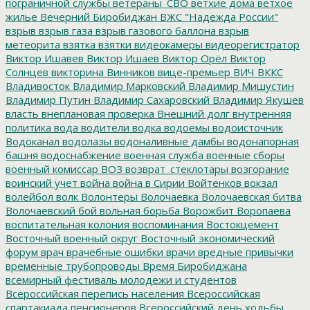
пограничной службы
ветераны_СВО
ветхие дома
ветхое
жилье
Вечерний Биробиджан
ВЖС "Надежда России"
взрыв
взрыв газа
взрыв газового баллона
взрыв
метеорита
взятка
взятки
видеокамеры
видеорегистратор
Виктор Ишавев
Виктор Ишаев
Виктор Орёл
Виктор
Солнцев
викторина
Винников
вице-премьер
ВИЧ
ВККС
Владивосток
Владимир Марковский
Владимир Мишустин
Владимир Путин
Владимир Сахаровский
Владимир Якушев
власть
внеплановая проверка
Внешний долг
внутренняя
политика
вода
водители
водка
водоемы
водоисточник
Водоканал
водолазы
водоналивные дамбы
водонапорная
башня
водоснабжение
военная служба
военные сборы
военный комиссар
ВОЗ
возврат_стеклотары
возгорание
воинский учет
война
война в Сирии
Войтенков
вокзал
волейбол
волк
Волонтеры
Волочаевка
Волочаевская битва
Волочаевский бой
вольная борьба
Ворожбит
Воропаева
воспитательная колония
воспоминания
Востокцемент
Восточный военный округ
Восточный экономический
форум
врач
врачебные ошибки
врачи
вредные привычки
временные трубопроводы
Время Биробиджана
всемирный фестиваль молодежи и студентов
Всероссийская перепись населения
Всероссийская
спартакиада пенсионеров
Всероссийский день ходьбы