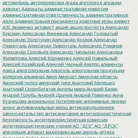
автомобиль
автоперевозки
Агада
агитпоезд
аграрии
адвокат
Адвокаты
административная комиссия
административная ответственность
административное
дело
администрация президента
азартные игры
азимут
АЗС
Акименко
активист
акция
акция протеста
Александр
Буксман
Александр Винников
Александр Головатый
Александр Золотухин
Александр Козлов
Александр
Левинталь
Александр Ливенталь
Александр Романов
Александр Соловьев
Александр Чаплыгин
Александра
Филиппова
Алексей Корниенко
Алексей Навальный
Алексей Хозяйский
Алексей Черный
Алеппо
алименты
Алиса
алкоголизация
Алкоголь
алкогольная продукция
аллергия
альманах
Амур
Амурзет
Амурская область
Амурский полоз
амурский тигр
Анатолий Мелешко
Анатолий Скоробогатов
Ангелы мира
Андрей Бялик
Андрей Голубь
Андрей Драчев
Андрей Пивенко
Анна
Кузнецова
аномальное потепление
анонимные звонки
анонс
антивандальные меры
антикоррупционное
законодательство
антисанитария
антитеррористическая
безопасность
антитеррористическая комиссия
антитеррористические учения
АО "ДГК"
АО "ДРСК"
апелляция
аппарат видеофиксации
апрель
аптека
Арашуков
Арбат
Арена
аренда земли
арендная плата