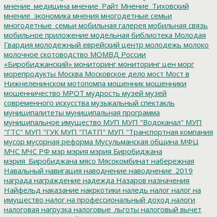
мнение_медицина
мнение_Райт
Мнение_Тиховский
мнение_экономика
мнения
многодетные семьи
многодетные_семьи
мобильная галерея
мобильная связь
мобильное приложение
модельная библиотека
Молодая
Гвардия
молодежный еврейский центр
молодежь
молоко
молочное скотоводство
МОМВД России
«Биробиджанский»
мониторинг
мониторинг цен
морг
морепродукты
Москва
Московское дело
мост
Мост в
Нижнеленинском
мотопомпа
мошенник
мошенники
мошенничество
МРОТ
мудрость
музей
музей
современного искусства
музыкальный спектакль
муниципалитеты
муниципальная программа
муниципальное имущество
МУП
МУП "Водоканал"
МУП
"ГТС"
МУП "ГУК
МУП "ПАТП"
МУП "Транспортная компания
мусор
мусорная реформа
Мусульманская община
МФЦ
МЧС
МЧС РФ
мэр
мэрия
мэрия Биробиджана
мэрия_Биробиджана
мясо
Мясокомбинат
набережная
Навальный
навигация
наводнение
наводнение_2019
награда
награждение
надежда
Назаров
назначения
Найфельд
наказание
накркотики
наледь
налог
налог на
имущество
налог на профессиональный доход
налоги
налоговая нагрузка
налоговые_льготы
налоговый вычет