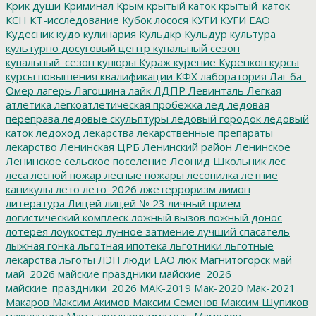
Крик души
Криминал
Крым
крытый каток
крытый_каток
КСН
КТ-исследование
Кубок лосося
КУГИ
КУГИ ЕАО
Кудесник
кудо
кулинария
Кульдкр
Кульдур
культура
культурно досуговый центр
купальный сезон
купальный_сезон
купюры
Кураж
курение
Куренков
курсы
курсы повышения квалификации
КФХ
лаборатория
Лаг ба-
Омер
лагерь
Лагошина
лайк
ЛДПР
Левинталь
Легкая
атлетика
легкоатлетическая пробежка
лед
ледовая
переправа
ледовые скульптуры
ледовый городок
ледовый
каток
ледоход
лекарства
лекарственные препараты
лекарство
Ленинская ЦРБ
Ленинский район
Ленинское
Ленинское сельское поселение
Леонид Школьник
лес
леса
лесной пожар
лесные пожары
лесопилка
летние
каникулы
лето
лето_2026
лжетерроризм
лимон
литература
Лицей
лицей № 23
личный прием
логистический комплеск
ложный вызов
ложный донос
лотерея
лоукостер
лунное затмение
лучший спасатель
лыжная гонка
льготная ипотека
льготники
льготные
лекарства
льготы
ЛЭП
люди ЕАО
люк
Магнитогорск
май
май_2026
майские праздники
майские_2026
майские_праздники_2026
МАК-2019
Мак-2020
Мак-2021
Макаров
Максим Акимов
Максим Семенов
Максим Шупиков
макулатура
Мама-предприниматель
Мамедов