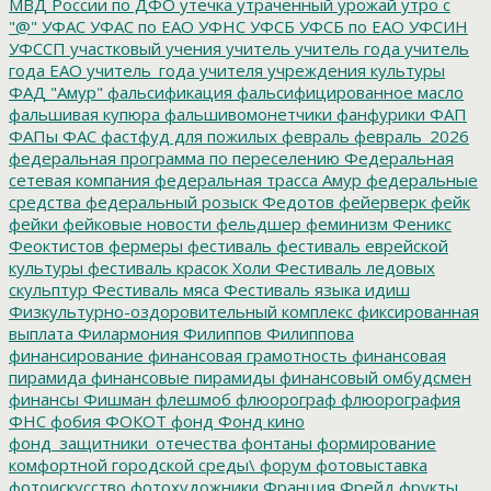
МВД России по ДФО
утечка
утраченный урожай
утро с
"@"
УФАС
УФАС по ЕАО
УФНС
УФСБ
УФСБ по ЕАО
УФСИН
УФССП
участковый
учения
учитель
учитель года
учитель
года ЕАО
учитель_года
учителя
учреждения культуры
ФАД "Амур"
фальсификация
фальсифицированное масло
фальшивая купюра
фальшивомонетчики
фанфурики
ФАП
ФАПы
ФАС
фастфуд для пожилых
февраль
февраль_2026
федеральная программа по переселению
Федеральная
сетевая компания
федеральная трасса Амур
федеральные
средства
федеральный розыск
Федотов
фейерверк
фейк
фейки
фейковые новости
фельдшер
феминизм
Феникс
Феоктистов
фермеры
фестиваль
фестиваль еврейской
культуры
фестиваль красок Холи
Фестиваль ледовых
скульптур
Фестиваль мяса
Фестиваль языка идиш
Физкультурно-оздоровительный комплекс
фиксированная
выплата
Филармония
Филиппов
Филиппова
финансирование
финансовая грамотность
финансовая
пирамида
финансовые пирамиды
финансовый омбудсмен
финансы
Фишман
флешмоб
флюорограф
флюорография
ФНС
фобия
ФОКОТ
фонд
Фонд кино
фонд_защитники_отечества
фонтаны
формирование
комфортной городской среды\
форум
фотовыставка
фотоискусство
фотохудожники
Франция
Фрейд
фрукты