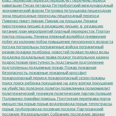
навигации
Песах
петарда
Петербургский международный
экономический форум
Петровка
петрушкова
пешеходная
зона
пешеходные переходы
пешеходный переход
Пивенко
пикет
пикник
Пикник на площади Ленина
пиротехника
письмо в редакцию
письмо_в_редакцию
питание
план мероприятий
платный перекресток
Платон
плитка
площадь Ленина
пляжный волейбол
пневмония
побег из колонии
побои
повышение пенсионного возраста
погода
погорельцы
пограничные войска
пограничный
режим
подарки
подборка_новостей
подвал
подвоз воды
подделка
поддельные права
поджог
подпольное казино
подростковая преступность
подстанция
подтопление
подтопленцы
подъемные
пожар
Пожар
пожарная
безопасность
пожарные
пожарный кроссфит
пожароопасный период
пожароопасный сезон
пожары
поиск
поиск ребенка
покушение на дачу взятки
покушение
на убийство
полезное
полигон
поликлиника
полиомиелит
политехнический техникум
политические партии
полиция
Половинко
помойки
помощь
Понтонная переправа
порча
имущества
порыв
порыв водопровода
порыв теплотрассы
порыв трубопровода
посевная
поселок Партизанский
послание Федеральному Собранию
последние звонки