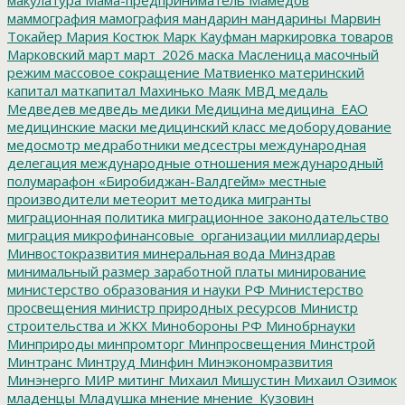
маммография
мамография
мандарин
мандарины
Марвин
Токайер
Мария Костюк
Марк Кауфман
маркировка товаров
Марковский
март
март_2026
маска
Масленица
масочный
режим
массовое сокращение
Матвиенко
материнский
капитал
маткапитал
Махинько
Маяк
МВД
медаль
Медведев
медведь
медики
Медицина
медицина_ЕАО
медицинские маски
медицинский класс
медоборудование
медосмотр
медработники
медсестры
международная
делегация
международные отношения
международный
полумарафон «Биробиджан-Валдгейм»
местные
производители
метеорит
методика
мигранты
миграционная политика
миграционное законодательство
миграция
микрофинансовые_организации
миллиардеры
Минвостокразвития
минеральная вода
Минздрав
минимальный размер заработной платы
минирование
министерство образования и науки РФ
Министерство
просвещения
министр природных ресурсов
Министр
строительства и ЖКХ
Минобороны РФ
Минобрнауки
Минприроды
минпромторг
Минпросвещения
Минстрой
Минтранс
Минтруд
Минфин
Минэкономразвития
Минэнерго
МИР
митинг
Михаил Мишустин
Михаил Озимок
младенцы
Младушка
мнение
мнение_Кузовин