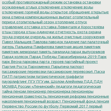
особый противопожарный режим
остановка
остановки
осужденные
отдых
отключение
отключение воды
отключение горячей воды
открытое обращение
открытые
окна
отмена компенсационных выплат
отопительный
период
отопительный сезон
отопление
отпуск
отравление
отставка
отставка Левинталя и Коростелёва
отцы города
отцы-одиночки
отчетность
охота
охрана
труда
очереди
очередь на жилье
очистные сооружения
Павел Малышев
Павлова
паводок
падение
пал
палаточный
лагерь
Палькина
Памфилова
памятная акция
памятник
памятник-мемориал
память
панихида
парад выпускников
Парад колясок
Парад Победы
Парасибириада-2019
Парк
парк Весна
парковка
парта_героев
партийный проект
Партия Роста
Пархоменко
Парыгина
паспорт
пассажирские перевозки
пассажирские перевозки\
Пасха
ПАТП
патриотизм
патриотическое граффити
пауэрлифтинг
ПГУ
ПГУ им. Шолом-Алейхема
ПДД
ПДН
МОМВД России «Ленинский»
педагоги
педагогическая
тайна
пенсии
пенсионер
пенсионерка
пенсионеры
пенсионная грамотность
пенсионная реформа
пенсионные
накопления
пенсионный возраст
Пенсионный фонд
пенсия
Первенство России по футболу
Первомай 2017
первый
класс
переводы
переезд
перерасчет
перечень
период