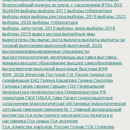
Всероссийский конкурс
встреча_с_населением
ВТБъ
ВУЗ
ВЦИОМ
выборы
выборы 2017
выборы губернатора
выборы мэра
выборы ректора
выборы_2019
выборы_2021
выборы_2026
выборы_губернатора
выборы_депутатов_2019
выборы_мэра
выборы-2018
выборы-2019
вывоз мусора
выгребные ямы
вымогательство
выпас скота
выплата
выплаты
выплаты за
урожай
выпускники
выпускной
выпускной_2026
высококвалифицированные специалисты
высокотехнологичная_медпомощь
выставка
выставка-
ярмарка
высшее образование
высшее самообразование
вытрезвители
выходной
выходные
Вьетнам
ВЭФ
ВЭФ_2026
Вячеслав Пастухов
Г.И. Радде
гадюка
газ
газификация ЕАО
Галина Кашапова
Галина Соколова
Галушка
гараж
гаражи
Гаршин
ГДК
Генеральная
прокуратура
генпрокуратура
Генпрокуратура РФ
гериатрия
ГЖИ
ГИБДД
Гиви
Гигант
гидрозащитные
сооружения
гидрологическая обстановка
гидрологическая
ситуация
гимназия
гимназия № 1
главный федеральный
инспектор
год культурного наследия
год педагога и
наставника
Год семьи
Год экологии
Год_единства_народов_России
Гознак
ГОК
Голикова