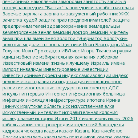
пенсионных накоплений
заморозки
занятость
запись в
школу
заповедник "Бастак"
заповедники
заработная плата
Заречье
зарплата
зарплаты
заслуженный работник ЖКХ
зачистка_судей
защита прав предпринимателей
защита
предпринимателей
здравоохранение
земледельцы
землетрясение
земля
земский доктор
Земский_учитель
зима пришла
змеи
змея
золотой губернатор
Золотухин
золотые медалисты
зоозащитники
Иван Благодырь
Иван
Голунов
Иван Проходцев
ИВЛ
ивс
Игорь Ткачев
игрушки
идиш
избиение
избирательная кампания
избирком
Известковый
измени жизнь к лучшему
Израиль
имена
импорт
инвалиды
инвестирование
инвестиции
инвестиционные проекты
индекс самоизоляции
индекс
человеческого развития
индексация
инновационное
развитие
иностранные государства
инспектор ДПС
инсульт
интервью
Интернет
инфекционная больница
инфекция
инфляция
инфраструктура
ипотека
Ирина
Пинчук
Иркутская область
иск
искусственная елка
искусственный_интеллект
исправительная колония
исследование
история
Итоги-2017
июль
июнь
июнь_2026
кабель линии электропередачи
кадетский бал
кадеты
кадровая чехарда
кадры
казаки
Казань
Казначейство
России
календарь
календарь праздников
камера
камеры