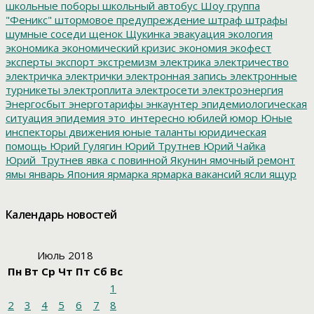
школьные поборы
школьный автобус
Шоу группа
"Феникс"
штормовое предупреждение
штраф
штрафы
шумные соседи
щенок
Щукинка
эвакуация
экология
экономика
экономический кризис
экономия
экофест
эксперты
экспорт
экстремизм
электрика
электричество
электричка
электрички
электронная запись
электронные
турникеты
электроплита
электросети
электроэнергия
Энергосбыт
энерготарифы
энкаунтер
эпидемиологическая
ситуация
эпидемия
это_интересно
юбилей
юмор
Юные
инспекторы движения
юные таланты
юридическая
помощь
Юрий Гулягин
Юрий Трутнев
Юрий Чайка
Юрий_Трутнев
явка с повинной
Якунин
ямочный ремонт
ямы
январь
Япония
ярмарка
ярмарка вакансий
ясли
ящур
Календарь новостей
Июль 2018
Пн
Вт
Ср
Чт
Пт
Сб
Вс
1
2
3
4
5
6
7
8