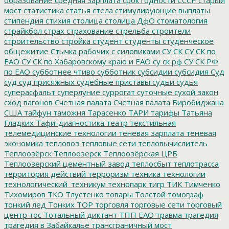
мост
статистика
статья
стела
стимулирующие выплаты
стипендия
стихия
столица
столица ДфО
стоматология
страйкбол
страх
страхование
стрельба
строители
строительство
стройка
студент
студенты
студенческое
общежитие
Стычка рабочих с силовиками
СУ СК
СУ СК по
ЕАО
СУ СК по Хабаровскому краю и ЕАО
су ск рф
СУ СК РФ
по ЕАО
субботнее чтиво
субботник
субсидии
субсидия
Суд
суд
суд присяжных
судебные приставы
судьи
судья
суперасфальт
суперлуние
суррогат
суточные
сухой закон
сход вагонов
Счетная палата
Счетная палата Биробиджана
США
тайфун
таможня
Тарасенко
ТАРИ
тарифы
Татьяна
Гладких
Тафи-диагностика
театр
текстильная
телемедицинские технологии
теневая зарплата
теневая
экономика
тепловоз
тепловые сети
тепловычислитель
Теплоозёрск
Теплоозерск
Теплоозёрская ЦРБ
Теплоозерский цементный завод
теплосбыт
теплотрасса
территория действий
терроризм
техника
технологии
технологический_техникум
технопарк
тигр
ТИК
Тимченко
Тихомиров
ТКО
Тлустенко
товары
Толстой
томограф
тонкий лед
Тонких
ТОР
торговля
торговые сети
торговый
центр
тос
Тотальный диктант
ТПП ЕАО
травма
трагедия
трагедия в Забайкалье
трансграничный мост