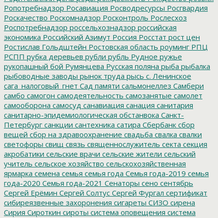
Ропотребнадзор
Росавиация
Росводресурсы
Росгвардия
Роскачество
Роскомнадзор
Росконтроль
Рослесхоз
Роспотребнадзор
россельхознадзор
российская
экономика
Российский Азимут
Россия
Росстат
рост цен
Ростислав Гольдштейн
Ростовская область
роуминг
РПЦ
РСПП
рубка деревьев
рубли
рубль
Рудное
ружье
рукопашный бой
Румянцева
Русская поляна
рыба
рыбалка
рыбоводные заводы
рынок труда
рысь
с. Ленинское
сага_налоговый_гнет
Сад памяти
сальмонеллез
Самбери
самбо
самогон
самодеятельность
самозанятые
самолет
самооборона
самосуд
санавиация
санация
санитария
санитарно-эпидемиологическая обстанвока
Санкт-
Петербург
санкции
сантехника
сатира
Сбербанк
сбор
вещей
сбор на здравоохранение
свадьба
свалка
свалки
светофоры
свищ
связь
священнослужитель
секта
секция
акробатики
сельские врачи
сельские жители
сельский
учитель
сельское хозяйство
сельскохозяйственная
ярмарка
семена
семья
семья года
Семья года-2019
семья
года-2020
Семья года-2021
Сенаторы
сено
сентябрь
Сергей Ерёмин
Сергей Солтус
Сергей Фургал
сертификат
сибиреязвенные захоронения
сигареты
СИЗО
сирена
Сирия
Сироткин
сироты
система оповещения
система