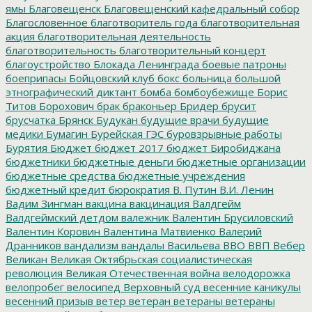
ямы
Благовещенск
Благовещенский кафедральный собор
Благословенное
благотворитель года
благотворительная
акция
благотворительная деятельность
благотворительность
благотворительный концерт
благоустройство
Блокада Ленинграда
боевые патроны
боеприпасы
Бойцовский клуб
бокс
больница
большой
этнографический диктант
бомба
бомбоубежище
Борис
Титов
Борохович
брак
браконьер
Бридер
брусит
брусчатка
Брянск
Будукан
будущие врачи
будущие
медики
Бумагин
Бурейская ГЭС
буровзрывные работы
Бурятия
Бюджет
бюджет 2017
бюджет Биробиджана
бюджетники
бюджетные деньги
бюджетные организации
бюджетные средства
бюджетные учреждения
бюджетный кредит
бюрократия
В. Путин
В.И. Ленин
Вадим Зингман
вакцина
вакцинация
Валдгейм
Валдгеймский детдом
валежник
Валентин Брусиловский
Валентин Коровин
Валентина Матвиенко
Валерий
Дранников
вандализм
вандалы
Васильева
ВВО
ВВП
Вебер
Великан
Великая Октябрьская социалистическая
революция
Великая Отечественная война
велодорожка
велопробег
велосипед
Верховный суд
весенние каникулы
весенний призыв
ветер
ветеран
ветераны
ветераны