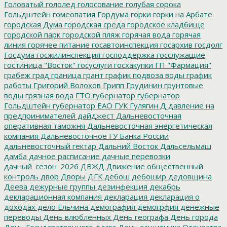
Головатый
гололед
голосование
голубая сорока
Гольдштейн
гомеопатия
Гордума
горки
горки на Арбате
городская Дума
городская среда
городское кладбище
городской парк
городской пляж
горячая вода
горячая
линия
горячее питание
госавтоинспекция
госархив
госдолг
Госдума
госжилинспекция
господдержка
госслужащие
гостиница "Восток"
госуслуги
госхакупки
ГП "Фармация"
грабеж
град
граница
грант
график подвоза воды
график
работы
Григорий Волохов
Грипп
Грудинин
грунтовые
воды
грязная вода
ГТО
губернатор
губернатор
Гольдштейн
губернатор ЕАО
ГУК
Гулягин
Д
давление на
предпринимателей
дайджест
Дальневосточная
оперативная таможня
Дальневосточная энергетическая
компания
Дальневосточное ГУ Банка России
дальневосточный гектар
Дальний Восток
Дальсельмаш
дамба
дачное расписание
дачные перевозки
дачный_сезон_2026
ДВЖД
Движение общественный
контроль
двор
Дворы
ДГК
дебош
дебошир
дедовщина
Деева
дежурные группы
дезинфекция
декабрь
декларационная компания
декларация
декларация о
доходах
дело Ельчина
демография
демогрфия
денежные
переводы
День влюбленных
День географа
День города
День Государственного флага
День защитника Отечества