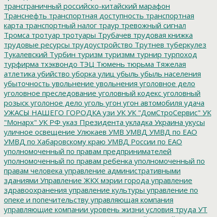
трансграничный российско-китайский марафон
Транснефть
транспортная доступность
транспортная
карта
транспортный налог
траур
тревожный сигнал
Тромса
тротуар
тротуары
Трубачев
трудовая книжка
трудовые ресурсы
трудоустройство
Трутнев
туберкулез
Тукалевский
Турбин
туризм
туризмм
турнир
турпоход
турфирма
тхэквондо
ТЭЦ
Тюмень
тюрьма
Тяжелая
атлетика
убийство
уборка улиц
убыль
убыль населения
убыточность
увольнение
увольнения
уголовное дело
уголовное преследование
уголовный кодекс
уголовный
розыск
уголоное дело
уголь
угон
угон автомобиля
удача
УЖАСЫ НАШЕГО ГОРОДКА
узи
УК
УК "ДомСтроСервис"
УК
"Монарх"
УК РФ
указ Президента
укладка
Украина
укусы
уличное освещение
Улюкаев
УМВ
УМВД
УМВД по ЕАО
УМВД по Хабаровскому краю
УМВД России по ЕАО
уполномоченный по правам предпринимателей
уполномоченный по правам ребенка
уполномоченный по
правам человека
управление административными
зданиями
Управление ЖКХ мэрии города
управление
здравоохранения
управление культуры
управление по
опеке и попечительству
управляющая компания
управляющие компании
уровень жизни
условия труда
УТ