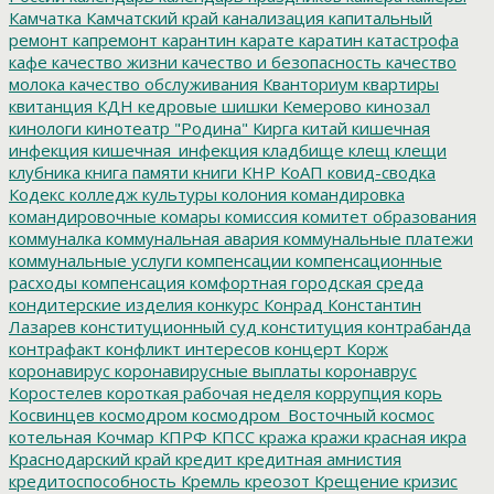
Камчатка
Камчатский край
канализация
капитальный
ремонт
капремонт
карантин
карате
каратин
катастрофа
кафе
качество жизни
качество и безопасность
качество
молока
качество обслуживания
Кванториум
квартиры
квитанция
КДН
кедровые шишки
Кемерово
кинозал
кинологи
кинотеатр "Родина"
Кирга
китай
кишечная
инфекция
кишечная_инфекция
кладбище
клещ
клещи
клубника
книга памяти
книги
КНР
КоАП
ковид-сводка
Кодекс
колледж культуры
колония
командировка
командировочные
комары
комиссия
комитет образования
коммуналка
коммунальная авария
коммунальные платежи
коммунальные услуги
компенсации
компенсационные
расходы
компенсация
комфортная городская среда
кондитерские изделия
конкурс
Конрад
Константин
Лазарев
конституционный суд
конституция
контрабанда
контрафакт
конфликт интересов
концерт
Корж
коронавирус
коронавирусные выплаты
коронаврус
Коростелев
короткая рабочая неделя
коррупция
корь
Косвинцев
космодром
космодром_Восточный
космос
котельная
Кочмар
КПРФ
КПСС
кража
кражи
красная икра
Краснодарский край
кредит
кредитная амнистия
кредитоспособность
Кремль
креозот
Крещение
кризис