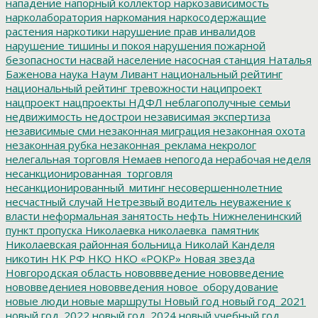
нападение
напорный коллектор
наркозависимость
нарколаборатория
наркомания
наркосодержащие
растения
наркотики
нарушение прав инвалидов
нарушение тишины и покоя
нарушения пожарной
безопасности
насвай
население
насосная станция
Наталья
Баженова
наука
Наум Ливант
национальный рейтинг
национальный рейтинг тревожности
наципроект
нацпроект
нацпроекты
НДФЛ
неблагополучные семьи
недвижимость
недострои
независимая экспертиза
независимые сми
незаконная миграция
незаконная охота
незаконная рубка
незаконная_реклама
некролог
нелегальная торговля
Немаев
непогода
нерабочая неделя
несанкционированная_торговля
несанкционированный_митинг
несовершеннолетние
несчастный случай
Нетрезвый водитель
неуважение к
власти
неформальная занятость
нефть
Нижнеленинский
пункт пропуска
Николаевка
николаевка_памятник
Николаевская районная больница
Николай Канделя
никотин
НК РФ
НКО
НКО «РОКР»
Новая звезда
Новгородская область
нововвведение
нововведение
нововведениея
нововведения
новое_оборудование
новые люди
новые маршруты
Новый год
новый год_2021
новый год_2022
новый год_2024
новый учебный год