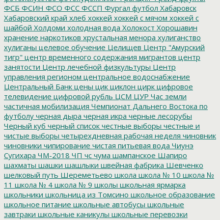
ФСБ
ФСИН
ФСО
ФСС
ФССП
Фургал
футбол
Хабаровск
Хабаровский край
хлеб
хоккей
хоккей с мячом
хоккей с
шайбой
Холдоми
холодная вода
Холокост
Хорошавин
хранение наркотиков
хрустальная менора
хулиганство
хулиганы
целевое обучение
Целищев
Центр "Амурский
тигр"
центр временного содержания мигрантов
центр
занятости
Центр лечебной физкультуры
Центр
управления регионом
центральное водоснабжение
Центральный Банк
цены
цик
циклон
цирк
цифровое
телевидение
цифровой рубль
ЦСМ
ЦУР
Час земли
частичная мобилизация
Чемпионат Дальнего Востока по
футболу
черная дыра
черная икра
черные лесорубы
Черный куб
черный список
честные выборы
честные и
чистые выборы
четырехдневная рабочая неделя
чиновник
чиновники
чипирование
чистая питьевая вода
Чиунэ
Сугихара
ЧМ-2018
ЧП
чс
чума
шампанское
Шапиро
шахматы
шашки
шашлыки
швейная фабрика
Шевченко
шелковый путь
Шереметьево
школа
школа № 10
школа №
11
школа № 4
школа № 9
школы
школьная ярмарка
школьники
школьница из Томсино
школьное образование
школьное питание
школьные автобусы
школьные
завтраки
школьные каникулы
школьные перевозки