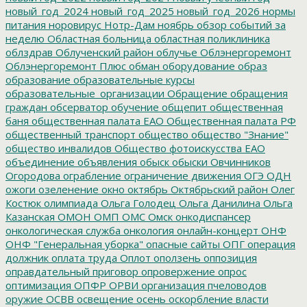
новый_год_2024
новый_год_2025
новый_год_2026
нормы
питания
норовирус
Нотр-Дам
ноябрь
обзор событий за
неделю
Областная больница
областная поликлиника
облздрав
Облученский район
облучье
Облэнергоремонт
Облэнергоремонт Плюс
обман
оборудование
образ
образование
образовательные курсы
образовательные_организации
Обращение
обращения
граждан
обсерватор
обучение
общепит
общественная
баня
общественная палата ЕАО
Общественная палата РФ
общественный транспорт
общество
общество "Знание"
общество инвалидов
Общество фотоискусства ЕАО
объединение
объявления
обыск
обыски
Овчинников
Огородова
ограбление
ограничение движения
ОГЭ
ОДН
ожоги
озеленение
окно
октябрь
Октябрьский район
Олег
Костюк
олимпиада
Ольга Голодец
Ольга Данилина
Ольга
Казанская
ОМОН
ОМП
ОМС
Омск
онкодиспансер
онкологическая служба
онкология
онлайн-концерт
ОНФ
ОНФ "Генеральная уборка"
опасные сайты
ОПГ
операция
должник
оплата труда
Оплот
оползень
оппозиция
оправдательный приговор
опровержение
опрос
оптимизация
ОПФР
ОРВИ
организация пчеловодов
оружие
ОСВВ
освещение
осень
оскорбление власти