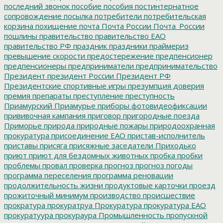
последний звонок
пособие
пособия
постинтернатное
сопровождение
посылка
потребители
потребительская
корзина
похищение
почта
Почта России
Почта_России
пошлины
правительство
правительство ЕАО
правительство РФ
праздник
праздники
праймериз
превышение скорости
предостережение
предпенсионер
предпенсионеры
предприниматели
предпринимательство
Президент
президент России
Президент РФ
Президентские спортивные игры
презумпция доверия
премия
препараты
преступление
преступность
Приамурский
Приамурье
приборы фотовидеофиксации
прививочная кампания
приговор
пригородные поезда
Приморье
природа
природные пожары
природоохранная
прокуратура
присоединение ЕАО
пристав-исполнитель
приставы
присяга
присяжные заседатели
Приходько
приют
приют для бездомных животных
пробка
пробки
проблемы
провал
проверка
прогноз
прогноз погоды
программа переселения
программа реновации
продолжительность жизни
продуктовые карточки
проезд
прожиточный минимум
производство
происшествие
прократура
прокуратруа
Прокуратура
прокуратура ЕАО
прокуратуура
прокураура
Промышленность
пропускной