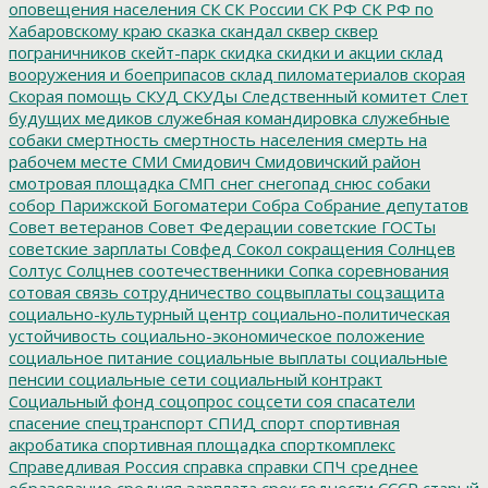
оповещения населения
СК
СК России
СК РФ
СК РФ по
Хабаровскому краю
сказка
скандал
сквер
сквер
пограничников
скейт-парк
скидка
скидки и акции
склад
вооружения и боеприпасов
склад пиломатериалов
скорая
Скорая помощь
СКУД
СКУДы
Следственный комитет
Слет
будущих медиков
служебная командировка
служебные
собаки
смертность
смертность населения
смерть на
рабочем месте
СМИ
Смидович
Смидовичский район
смотровая площадка
СМП
снег
снегопад
снюс
собаки
собор Парижской Богоматери
Собра
Собрание депутатов
Совет ветеранов
Совет Федерации
советские ГОСТы
советские зарплаты
Совфед
Сокол
сокращения
Солнцев
Солтус
Солцнев
соотечественники
Сопка
соревнования
сотовая связь
сотрудничество
соцвыплаты
соцзащита
социально-культурный центр
социально-политическая
устойчивость
социально-экономическое положение
социальное питание
социальные выплаты
социальные
пенсии
социальные сети
социальный контракт
Социальный фонд
соцопрос
соцсети
соя
спасатели
спасение
спецтранспорт
СПИД
спорт
спортивная
акробатика
спортивная площадка
спорткомплекс
Справедливая Россия
справка
справки
СПЧ
среднее
образование
средняя зарплата
срок годности
СССР
старый