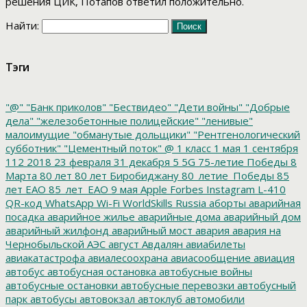
решения ЦИК, Потапов ответил положительно.
Найти:
Тэги
"@"
"Банк приколов"
"Бествидео"
"Дети войны"
"Добрые
дела"
"железобетонные полицейские"
"ленивые"
малоимущие
"обманутые дольщики"
"Рентгенологический
субботник"
"Цементный поток"
@
1 класс
1 мая
1 сентября
112
2018
23 февраля
31 декабря
5
5G
75-летие Победы
8
Марта
80 лет
80 лет Биробиджану
80_летие_Победы
85
лет ЕАО
85_лет_ЕАО
9 мая
Apple
Forbes
Instagram
L-410
QR-код
WhatsApp
Wi-Fi
WorldSkills Russia
аборты
аварийная
посадка
аварийное жилье
аварийные дома
аварийный дом
аварийный жилфонд
аварийный мост
авария
авария на
Чернобыльской АЭС
август
Авдалян
авиабилеты
авиакатастрофа
авиалесоохрана
авиасообщение
авиация
автобус
автобусная остановка
автобусные войны
автобусные остановки
автобусные перевозки
автобусный
парк
автобусы
автовокзал
автоклуб
автомобили