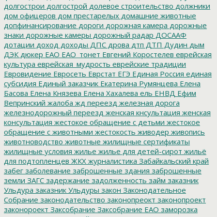
долгострои
долгострой
долевое строительство
должники
дом офицеров
дом престарелых
домашние животные
допфинансирование
дороги
дорожная камера
дорожные
знаки
дорожные камеры
дорожный радар
ДОСААФ
дотации
доход
доходы
ДПС
дрова
дтп
ДТП
Дудин
дым
ДЭК
дюкер
ЕАО
ЕАО_тонет
Евгений Коростелев
еврейская
культура
еврейская_мудрость
еврейские традиции
Евровидение
Евросеть
Еврстат
ЕГЭ
Единая Россия
единая
субсидия
Единый заказчик
Екатерина Румянцева
Елена
Басова
Елена Князева
Елена Хахалева
ель
ЕНВД
Ефим
Вепринский
жалоба
жд переезд
железная дорога
железнодорожный переезд
женская кнсультация
женская
консультация
жестокое обращение с детьми
жестокое
обращение с животными
жестокость
живодер
живопись
животноводство
животные
жилищные сертификаты
жилищные условия
жилье
жилье для детей-сирот
жильё
для подтопленцев
ЖКХ
журналистика
Забайкальский край
забег
заболевание
заброшенные здания
заброшенные
земли
ЗАГС
задержание
задолженность
займ
заказник
Ульдура
заказник Ульдуры
закон
Законодательное
Собрание
законодательство
законопреокт
законопроект
законороект
Заксобрание
Заксобрание ЕАО
заморозка