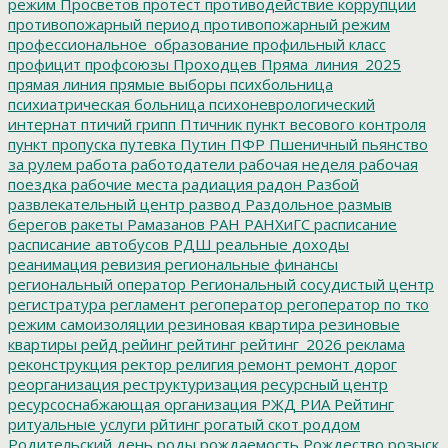
режим
Просветов
протест
противодействие коррупции
противопожарный период
противопожарный режим
профессиональное_образование
профильный класс
профицит
профсоюзы
Проходцев
Пряма_линия_2025
прямая линия
прямые выборы
психбольница
психиатрическая больница
психоневрологический
интернат
птичий грипп
Птичник
пункт весового контроля
пункт пропуска
путевка
Путин
ПФР
Пшеничный
пьянство
за рулем
работа
работодатели
рабочая неделя
рабочая
поездка
рабочие места
радиация
радон
Разбой
развлекательный центр
развод
Раздольное
размыв
берегов
ракеты
Рамазанов
РАН
РАНХиГС
расписание
расписание автобусов
РДШ
реальные доходы
реанимация
ревизия
региональные финансы
региональный оператор
Региональный сосудистый центр
регистратура
регламент
регоператор
регоператор по тко
режим самоизоляции
резиновая квартира
резиновые
квартиры
рейд
рейинг
рейтинг
рейтинг_2026
реклама
реконструкция
ректор
религия
ремонт
ремонт дорог
реорганизация
реструктуризация
ресурсный центр
ресурсоснабжающая организация
РЖД
РИА Рейтинг
ритуальные услуги
рйтинг
рогатый скот
роддом
Родительский день
роды
рождаемость
Рождество
розыск