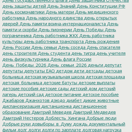
день защиты детей
День Знаний
День Конституции РФ
День космонавтики
День матери
День медицинского
работника
День народного единства
день открытых
дверей
День памяти воина-интернационалиста
День
памяти и скорби
День пионерии
День Победы
День
пограничника
День работника ЖКХ
День работника
культуры
день работника транспорта
День рождения
День России
День семьи
День соседа
День спасателя
день строителя
День студента
день тигра
день учителя
день физкультурника
День флага России
День_Победы_2026
День_семьи_2026
деньги
депутат
депутаты
депутаты ЕАО
детдом
дети
детсады
детская
больница
детская музыкальная школа
детская площадка
детская_больница
детские батуты
детские выплаты
детские пособия
детские сады
детский дом
детский
лагерь
детский сад
детское питание
детское пособие
Джабаров
Джанхотов
дзюдо
диабет
дикие животные
диспансеризация
дистанционка
дистанционное
образование
Дмитрий Меведев
Дмитрий Медведев
Дмитрий Нестеров
Доблесть_Хингана
Добрые люди
Добрые руки
довыборы_в_Думу
дождь
документальный
фильм
долг
долги
долги по зарплате
долговая нагрузка