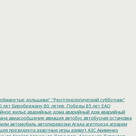
обманутые дольщики"
"Рентгенологический субботник"
0 лет Биробиджану
80_летие_Победы
85 лет ЕАО
йное жилье
аварийные дома
аварийный дом
аварийный
ана
авиасообщение
авиация
автобус
автобусная остановка
били
автомобиль
автоперевозки
Агада
агитпоезд
аграрии
ция президента
азартные игры
азимут
АЗС
Акименко
сандр Козлов
Александр Левинталь
Александр Ливенталь