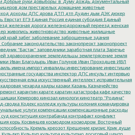
и
Добрые руки
довыборы_в_Думу
дождь
документальный
фицеров
дом престарелых
домашние животные
ход
доходы
ДПС
дрова
ДТП
дтп
Дудин
дым
ДЭК
дюкер
ть
Еврстат
ЕГЭ
Единая Россия
единая субсидия
Единый
езд
железная дорога
железнодорожный переезд
женская
дер
живопись
животноводство
животные
жилищные
ий край
забег
заболевание
заброшенные здания
 Собрание
законодательство
законопреокт
законопроект
ведник "Бастак"
заповедники
заработная плата
Заречье
лей
здравоохранение
земледельцы
землетрясение
земля
ники
Иван Благодырь
Иван Голунов
Иван Проходцев
ИВЛ
аиль
имена
импорт
инвалиды
инвестирование
инвестиции
остранные государства
инспектор ДПС
инсульт
интервью
кусственная елка
искусственный_интеллект
исправительная
кадровая чехарда
кадры
казаки
Казань
Казначейство
ремонт
карантин
карате
каратин
катастрофа
кафе
качество
 шишки
Кемерово
кинозал
кинологи
кинотеатр "Родина"
д-сводка
Кодекс
колледж культуры
колония
командировка
унальные услуги
компенсации
компенсационные расходы
 суд
конституция
контрабанда
контрафакт
конфликт
пция
корь
Косвинцев
космодром
космодром_Восточный
оспособность
Кремль
креозот
Крещение
кризис
Крик души
я
Кульдкр
Кульдур
культура
культурно досуговый центр