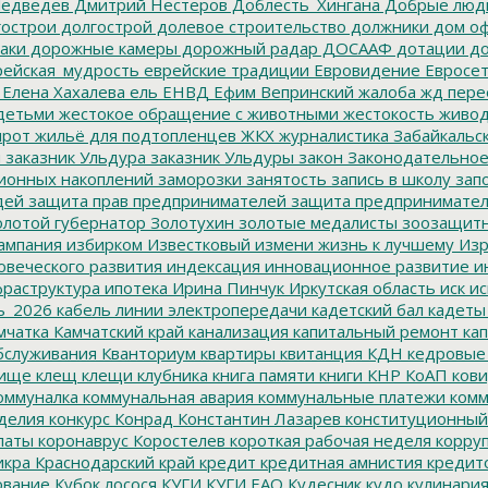
едведев
Дмитрий Нестеров
Доблесть_Хингана
Добрые люд
острои
долгострой
долевое строительство
должники
дом о
аки
дорожные камеры
дорожный радар
ДОСААФ
дотации
до
ейская_мудрость
еврейские традиции
Евровидение
Евросе
Елена Хахалева
ель
ЕНВД
Ефим Вепринский
жалоба
жд пере
детьми
жестокое обращение с животными
жестокость
живо
ирот
жильё для подтопленцев
ЖКХ
журналистика
Забайкальск
м
заказник Ульдура
заказник Ульдуры
закон
Законодательное
ионных накоплений
заморозки
занятость
запись в школу
запо
дей
защита прав предпринимателей
защита предпринимате
лотой губернатор
Золотухин
золотые медалисты
зоозащит
ампания
избирком
Известковый
измени жизнь к лучшему
Изр
овеческого развития
индексация
инновационное развитие
ин
раструктура
ипотека
Ирина Пинчук
Иркутская область
иск
ис
ь_2026
кабель линии электропередачи
кадетский бал
кадеты
мчатка
Камчатский край
канализация
капитальный ремонт
кап
бслуживания
Кванториум
квартиры
квитанция
КДН
кедровые
ище
клещ
клещи
клубника
книга памяти
книги
КНР
КоАП
кови
оммуналка
коммунальная авария
коммунальные платежи
комм
делия
конкурс
Конрад
Константин Лазарев
конституционный
латы
коронаврус
Коростелев
короткая рабочая неделя
корру
икра
Краснодарский край
кредит
кредитная амнистия
кредит
ование
Кубок лосося
КУГИ
КУГИ ЕАО
Кудесник
кудо
кулинари