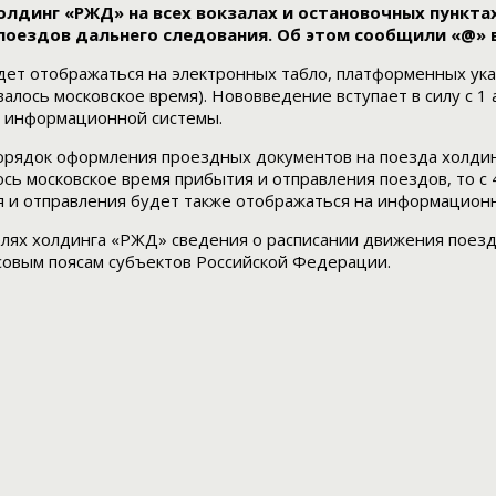
лдинг «РЖД» на всех вокзалах и остановочных пункта
поездов дальнего следования. Об этом сообщили «@» 
т отображаться на электронных табло, платформенных указа
алось московское время). Нововведение вступает в силу с 1
 информационной системы.
орядок оформления проездных документов на поезда холдинг
московское время прибытия и отправления поездов, то с 4 м
 и отправления будет также отображаться на информационн
елях холдинга «РЖД» сведения о расписании движения поезд
совым поясам субъектов Российской Федерации.