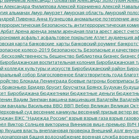
ин
Александра Филиппова
Алексей Корниенко
Алексей Наваль
гия
альманах
Амур
Амурзет
Амурская область
Амурский поло
ндрей Пивенко
Анна Кузнецова
аномальное потепление
ано
террористическая безопасность
антитеррористическая коми
Арбат
Арена
аренда земли
арендная плата
арест
арест счет
трономия
асфальт
асфальтовое покрытие
Атлет
аудиенция
аф
овская карта
банковские_карты
банковский роуминг
банкротс
зопасное колесо-2019
безопасность
Безопасные и качестве
к
бесхозяйственность
бешенство
библиотека
бизнес
бизнес 
Биробиджанская воспитательная колония
Биробиджанская т
 колледж культуры и искусств
Биробиджанский район
Биро
дральный собор
Благословенное
благотворитель года
благот
тройство
Блокада Ленинграда
боевые патроны
боеприпасы
Б
к
браконьер
Бридер
брусит
брусчатка
Брянск
Будукан
будущи
ет Биробиджана
бюджетники
бюджетные деньги
бюджетны
Ленин
Вадим Зингман
вакцина
вакцинация
Валдгейм
Валдгей
изм
вандалы
Васильева
ВВО
ВВП
Вебер
Великан
Великая Окт
ерховный суд
весенние каникулы
весенний призыв
ветер
ве
иджан
ВЖС "Надежда России"
взрыв
взрыв газа
взрыв газово
рёл
Виктор Солнцев
викторина
Винников
вице-премьер
ВИЧ
р Якушев
власть
внеплановая проверка
Внешний долг
внутр
донапорная башня
водоснабжение
военная служба
военные