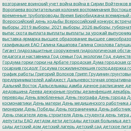
возгорание
воинский учет
война
война в Сирии
Войтенков
в
Воропаева
воспитательная колония
воспоминания
Востокц
временные трубопроводы
Время Биробиджана
всемирный 
Всероссийский день ходьбы
Всероссийский конкурс
встреч
выборы_2019
выборы_2021
выборы_2026
выборы_губерна
выпас скота
выплата
выплаты
выплаты за урожай
выпускник
выставка-ярмарка
высшее образование
высшее самообразо
газификация ЕАО
Галина Кашапова
Галина Соколова
Галушк
Гигант
гидрозащитные сооружения
гидрологическая обста
педагога и наставника
Год семьи
Год экологии
Год_единств
Гордума
горки
горки на Арбате
городская Дума
городская с
госархив
госдолг
Госдума
госжилинспекция
господдержка
г
график работы
Григорий Волохов
Грипп
Грудинин
грунтовы
предпринимателей
дайджест
Дальневосточная оперативна
Дальний Восток
Дальсельмаш
дамба
дачное расписание
да
дедовщина
Деева
дежурные группы
дезинфекция
декабрь
переводы
День влюбленных
День географа
День города
Де
космонавтики
День матери
День медицинского работника
Д
пионерии
День Победы
День пограничника
День работник
День спасателя
день строителя
День студента
день тигра
депутаты ЕАО
детдом
дети
детсады
детская больница
дет
сады
детский дом
детский лагерь
детский сад
детское пит