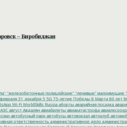
аровск – Биробиджан
ла"
"железобетонные полицейские"
"ленивые" малоимущие
"
февраля
31 декабря
5
5G
75-летие Победы
8 Марта
80 лет
8
tsApp
Wi-Fi
WorldSkills Russia
аборты
аварийная посадка
авари
 АЭС
август
Авдалян
авиабилеты
авиакатастрофа
авиалесоохр
озки
автобусный парк
автобусы
автовокзал
автоклуб
автомо
ивная ответственность
административное дело
администра
р Винников
Александр Головатый
Александр Золотухин
Алек