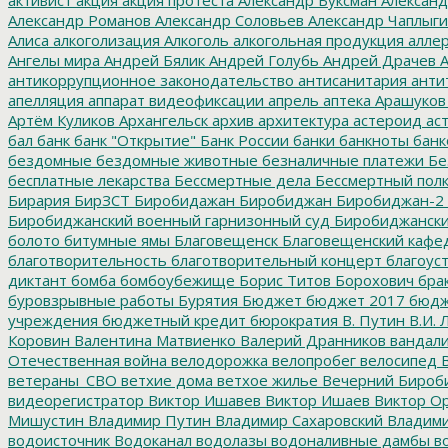
Александр Романов
Александр Соловьев
Александр Чаплыг
Алиса
алкоголизация
Алкоголь
алкогольная продукция
аллер
Ангелы мира
Андрей Бялик
Андрей Голубь
Андрей Драчев
А
антикоррупционное законодательство
антисанитария
анти
апелляция
аппарат видеофиксации
апрель
аптека
Арашуков
Артём Куликов
Архангельск
архив
архитектура
астероид
ас
бал
банк
банк "Открытие"
Банк России
банки
банкноты
банк
бездомные
бездомные животные
безналичные платежи
Бе
бесплатные лекарства
Бессмертные дела
Бессмертный пол
Бирария
БирЗСТ
Биробидажан
Биробиджан
Биробиджан-2
Биробиджанский военный гарнизонный суд
Биробиджанский
болото
битумные ямы
Благовещенск
Благовещенский кафе
благотворительность
благотворительный концерт
благоус
диктант
бомба
бомбоубежище
Борис Титов
Борохович
бра
буровзрывные работы
Бурятия
Бюджет
бюджет 2017
бюдж
учреждения
бюджетный кредит
бюрократия
В. Путин
В.И. 
Коровин
Валентина Матвиенко
Валерий Дранников
вандал
Отечественная война
велодорожка
велопробег
велосипед
В
ветераны_СВО
ветхие дома
ветхое жилье
Вечерний Бироб
видеорегистратор
Виктор Ишавев
Виктор Ишаев
Виктор О
Мишустин
Владимир Путин
Владимир Сахаровский
Владими
водоисточник
Водоканал
водолазы
водоналивные дамбы
во