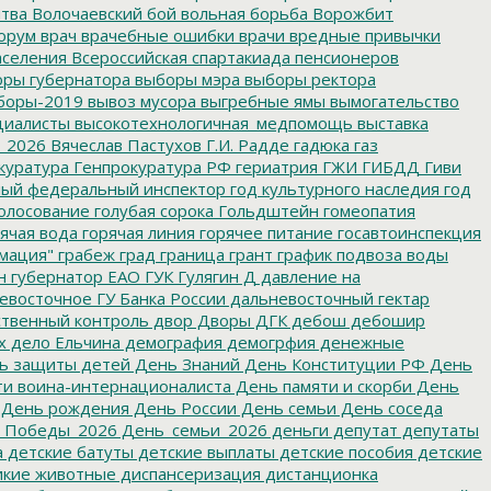
итва
Волочаевский бой
вольная борьба
Ворожбит
орум
врач
врачебные ошибки
врачи
вредные привычки
аселения
Всероссийская спартакиада пенсионеров
ры губернатора
выборы мэра
выборы ректора
боры-2019
вывоз мусора
выгребные ямы
вымогательство
циалисты
высокотехнологичная_медпомощь
выставка
_2026
Вячеслав Пастухов
Г.И. Радде
гадюка
газ
куратура
Генпрокуратура РФ
гериатрия
ГЖИ
ГИБДД
Гиви
ный федеральный инспектор
год культурного наследия
год
олосование
голубая сорока
Гольдштейн
гомеопатия
ячая вода
горячая линия
горячее питание
госавтоинспекция
мация"
грабеж
град
граница
грант
график подвоза воды
н
губернатор ЕАО
ГУК
Гулягин
Д
давление на
восточное ГУ Банка России
дальневосточный гектар
твенный контроль
двор
Дворы
ДГК
дебош
дебошир
х
дело Ельчина
демография
демогрфия
денежные
ь защиты детей
День Знаний
День Конституции РФ
День
и воина-интернационалиста
День памяти и скорби
День
День рождения
День России
День семьи
День соседа
_Победы_2026
День_семьи_2026
деньги
депутат
депутаты
а
детские батуты
детские выплаты
детские пособия
детские
кие животные
диспансеризация
дистанционка