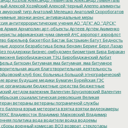
ный
Алексей Хозяйский
Алексей Черный
Алеппо
алименты
з
амурский тигр
Анатолий Мелешко
Анатолий Скоробогатов
нимные звонки
анонс
антивандальные меры
ссия
антитеррористические учения
АО "ДГК"
АО "ДРСК"
ов
Армия
Арнаполин
арт-объекты
Артеев
Артём Акименко
еристы
африканская чума свиней
АЧС
аэропорт
аэрофлот
тво
барельеф
баскетбол
Бастак
Бастрыкин
батут
Бедность
нные дороги
безработица
белка
бензин
Беринг
Берл Лазар
без поддержки
бизнес-омбудсмен
биометрия
Бира
Биракан
аможня
Биробиджанская ТЭЦ
Биробиджанский Арбат
фельд
биткоин
битумная яма
битумная_яма
битумное
ворительная акция
благотворительная деятельность
ойцовский клуб
бокс
больница
большой этнографический
е врачи
будущие медики
Бумагин
Бурейская ГЭС
е организации
бюджетные средства
бюджетные
мский детдом
валежник
Валентин Брусиловский
Валентин
ябрьская социалистическая революция
Великая
теран
ветераны
ветераны пограничной службы
го баллона
взрыв метеорита
взятка
взятки
видеокамеры
ВККС
Владивосток
Владимир Марковский
Владимир
енняя политика
вода
водители
водка
водоемы
 сборы
военный комиссар
ВОЗ
возврат_стеклотары