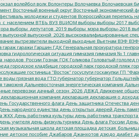
окзал
волейбол
волк
Волонтеры
Волочаевка
Волочаевская б
емент
Восточный военный округ
Восточный экономический ф
фестиваль молодежи и студентов
Всероссийская перепись н
а_с_населением
ВТБъ
ВУЗ
ВЦИОМ
выборы
выборы 2017
выбо
тора
выборы_депутатов_2019
выборы_мэра
выборы-2018
вы
и
выпускной
выпускной_2026
высококвалифицированные спе
вание
вытрезвители
выходной
выходные
Вьетнам
ВЭФ
ВЭФ
а
гараж
гаражи
Гаршин
ГДК
Генеральная прокуратура
генпро
новка
гидрологическая ситуация
гимназия
гимназия № 1
глав
а_народов_России
Гознак
ГОК
Голикова
Головатый
гололед
г
реда
городское кладбище
городской парк
городской пляж
гор
осслужащие
гостиница "Восток"
госуслуги
госхакупки
ГП "Фар
е воды
грязная вода
ГТО
губернатор
губернатор Гольдштей
я таможня
Дальневосточная энергетическая компания
Дальне
чные перевозки
дачный_сезон_2026
ДВЖД
Движение общес
декларационная компания
декларация
декларация о дохода
нь Государственного флага
День защитника Отечества
ден
ень народного единства
день открытых дверей
День памят
а ЖКХ
День работника культуры
день работника транспорта
день учителя
день физкультурника
День флага России
День
ская музыкальная школа
детская площадка
детская_больниц
ание
детское пособие
Джабаров
Джанхотов
дзюдо
диабет
ди