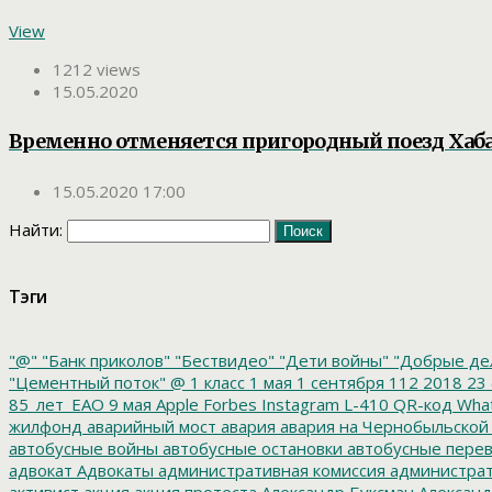
View
1212 views
15.05.2020
Временно отменяется пригородный поезд Хаб
15.05.2020 17:00
Найти:
Тэги
"@"
"Банк приколов"
"Бествидео"
"Дети войны"
"Добрые де
"Цементный поток"
@
1 класс
1 мая
1 сентября
112
2018
23 
85_лет_ЕАО
9 мая
Apple
Forbes
Instagram
L-410
QR-код
Wha
жилфонд
аварийный мост
авария
авария на Чернобыльской
автобусные войны
автобусные остановки
автобусные перев
адвокат
Адвокаты
административная комиссия
администрат
активист
акция
акция протеста
Александр Буксман
Александ