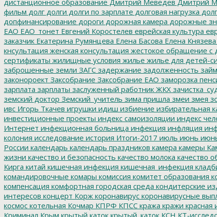
дистанционное образование
Дмитрий Меведев
Дмитрий М
фильм
долг
долги
долги по зарплате
долговая нагрузка
долг
допфинансирование
дороги
дорожная камера
дорожные зн
ЕАО
ЕАО_тонет
Евгений Коростелев
еврейская культура
евр
заказчик
Екатерина Румянцева
Елена Басова
Елена Князева
кнсультация
женская консультация
жестокое обращение с 
сертификаты
жилищные условия
жилье
жилье для детей-с
заброшенные земли
ЗАГС
задержание
задолженность
зай
законороект
Заксобрание
Заксобрание ЕАО
заморозка пенс
зарплата
зарплаты
заслуженный работник ЖКХ
зачистка_су
земский доктор
Земский_учитель
зима пришла
змеи
змея
зо
ивс
Игорь Ткачев
игрушки
идиш
избиение
избирательная к
инвестиционные проекты
индекс самоизоляции
индекс чел
Интернет
инфекционная больница
инфекция
инфляция
инф
колония
исследование
история
Итоги-2017
июль
июнь
июн
России
календарь
календарь праздников
камера
камеры
Ка
жизни
качество и безопасность
качество молока
качество о
Кирга
китай
кишечная инфекция
кишечная_инфекция
кладб
командировочные
комары
комиссия
комитет образования
к
компенсация
комфортная городская среда
кондитерские из
интересов
концерт
Корж
коронавирус
коронавирусные вып
космос
котельная
Кочмар
КПРФ
КПСС
кража
кражи
красная 
Криминал
Крым
крытый каток
крытый_каток
КСН
КТ-исслед