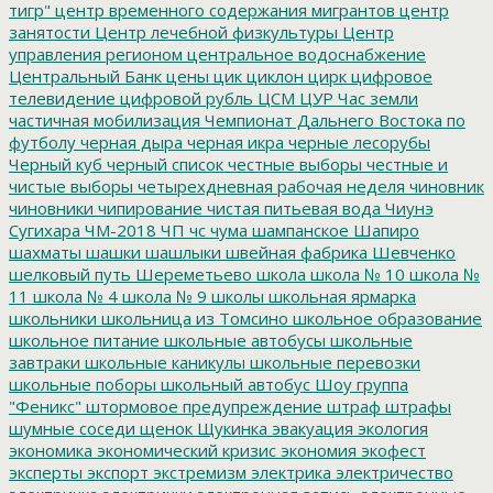
тигр"
центр временного содержания мигрантов
центр
занятости
Центр лечебной физкультуры
Центр
управления регионом
центральное водоснабжение
Центральный Банк
цены
цик
циклон
цирк
цифровое
телевидение
цифровой рубль
ЦСМ
ЦУР
Час земли
частичная мобилизация
Чемпионат Дальнего Востока по
футболу
черная дыра
черная икра
черные лесорубы
Черный куб
черный список
честные выборы
честные и
чистые выборы
четырехдневная рабочая неделя
чиновник
чиновники
чипирование
чистая питьевая вода
Чиунэ
Сугихара
ЧМ-2018
ЧП
чс
чума
шампанское
Шапиро
шахматы
шашки
шашлыки
швейная фабрика
Шевченко
шелковый путь
Шереметьево
школа
школа № 10
школа №
11
школа № 4
школа № 9
школы
школьная ярмарка
школьники
школьница из Томсино
школьное образование
школьное питание
школьные автобусы
школьные
завтраки
школьные каникулы
школьные перевозки
школьные поборы
школьный автобус
Шоу группа
"Феникс"
штормовое предупреждение
штраф
штрафы
шумные соседи
щенок
Щукинка
эвакуация
экология
экономика
экономический кризис
экономия
экофест
эксперты
экспорт
экстремизм
электрика
электричество