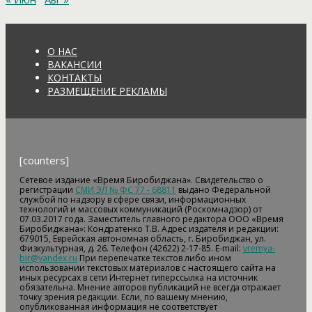
О НАС
ВАКАНСИИ
КОНТАКТЫ
РАЗМЕЩЕНИЕ РЕКЛАМЫ
[counters]
Сетевое издание «Время Биробиджана». Свидетельство о
регистрации
СМИ ЭЛ № ФС 77 - 68811
выдано Федеральной
службой по надзору в сфере связи, информационных
технологий и массовых коммуникаций (Роскомнадзор) от
07.03.2017 года. Заместитель главного редактора ООО «Время
Биробиджана»: Кондратенко Т.В. Адрес издателя и редакции:
679015, Еврейская автономная область, г. Биробиджан, ул.
Физкультурная, д. 26. Телефон (42622) 2-17-85. E-mail:
vremya-
bir@yandex.ru
При перепечатке текстов либо ином
использовании текстовых материалов с настоящего сайта на
иных ресурсах в сети Интернет гиперссылка на источник
обязательна. Мнение авторов публикаций не всегда отражает
точку зрения редакции. Если, по вашему мнению,
опубликованная информация не соответствует