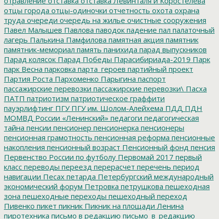
отравление
отставка
отставка Левинталя и Коростелёва
отцы города
отцы-одиночки
отчетность
охота
охрана
труда
очереди
очередь на жилье
очистные сооружения
Павел Малышев
Павлова
паводок
падение
пал
палаточный
лагерь
Палькина
Памфилова
памятная акция
памятник
памятник-мемориал
память
панихида
парад выпускников
Парад колясок
Парад Победы
Парасибириада-2019
Парк
парк Весна
парковка
парта_героев
партийный проект
Партия Роста
Пархоменко
Парыгина
паспорт
пассажирские перевозки
пассажирские перевозки\
Пасха
ПАТП
патриотизм
патриотическое граффити
пауэрлифтинг
ПГУ
ПГУ им. Шолом-Алейхема
ПДД
ПДН
МОМВД России «Ленинский»
педагоги
педагогическая
тайна
пенсии
пенсионер
пенсионерка
пенсионеры
пенсионная грамотность
пенсионная реформа
пенсионные
накопления
пенсионный возраст
Пенсионный фонд
пенсия
Первенство России по футболу
Первомай 2017
первый
класс
переводы
переезд
перерасчет
перечень
период
навигации
Песах
петарда
Петербургский международный
экономический форум
Петровка
петрушкова
пешеходная
зона
пешеходные переходы
пешеходный переход
Пивенко
пикет
пикник
Пикник на площади Ленина
пиротехника
письмо в редакцию
письмо_в_редакцию