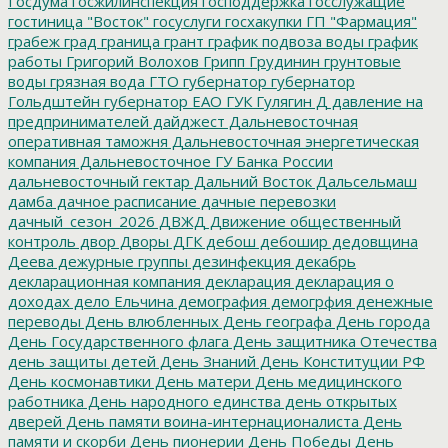
Госдума
госжилинспекция
господдержка
госслужащие
гостиница "Восток"
госуслуги
госхакупки
ГП "Фармация"
грабеж
град
граница
грант
график подвоза воды
график
работы
Григорий Волохов
Грипп
Грудинин
грунтовые
воды
грязная вода
ГТО
губернатор
губернатор
Гольдштейн
губернатор ЕАО
ГУК
Гулягин
Д
давление на
предпринимателей
дайджест
Дальневосточная
оперативная таможня
Дальневосточная энергетическая
компания
Дальневосточное ГУ Банка России
дальневосточный гектар
Дальний Восток
Дальсельмаш
дамба
дачное расписание
дачные перевозки
дачный_сезон_2026
ДВЖД
Движение общественный
контроль
двор
Дворы
ДГК
дебош
дебошир
дедовщина
Деева
дежурные группы
дезинфекция
декабрь
декларационная компания
декларация
декларация о
доходах
дело Ельчина
демография
демогрфия
денежные
переводы
День влюбленных
День географа
День города
День Государственного флага
День защитника Отечества
день защиты детей
День Знаний
День Конституции РФ
День космонавтики
День матери
День медицинского
работника
День народного единства
день открытых
дверей
День памяти воина-интернационалиста
День
памяти и скорби
День пионерии
День Победы
День