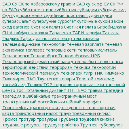
ЕАО
СУ СК по Хабаровскому краю и ЕАО
су ск рф
СУ СК РФ
по ЕАО
субботнее чтиво
субботник
субсидии
субсидия
суд
Суд
суд присяжных
судебные приставы
судьи
судья
суперасфальт
суперлуние
суррогат
суточные
сухой закон
сход вагонов
Счетная палата
Счетная палата Биробиджана
США
тайфун
таможня
Тарасенко
ТАРИ
тарифы
Татьяна
Гладких
Тафи-диагностика
театр
текстильная
телемедицинские технологии
теневая зарплата
теневая
экономика
тепловоз
тепловые сети
тепловычислитель
Теплоозерск
Теплоозёрск
Теплоозёрская ЦРБ
Теплоозерский цементный завод
теплосбыт
теплотрасса
территория действий
терроризм
техника
технологии
технологический_техникум
технопарк
тигр
ТИК
Тимченко
Тихомиров
ТКО
Тлустенко
товары
Толстой
томограф
тонкий лед
Тонких
ТОР
торговля
торговые сети
торговый
центр
тос
Тотальный диктант
ТПП ЕАО
травма
трагедия
трагедия в Забайкалье
трансграничный мост
трансграничный российско-китайский марафон
Транснефть
транспортная доступность
транспортная
карта
транспортный налог
траур
тревожный сигнал
Тромса
тротуар
тротуары
Трубачев
трудовая книжка
трудовые ресурсы
трудоустройство
Трутнев
туберкулез