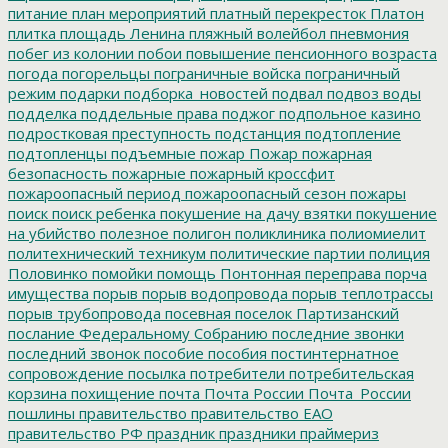
питание
план мероприятий
платный перекресток
Платон
плитка
площадь Ленина
пляжный волейбол
пневмония
побег из колонии
побои
повышение пенсионного возраста
погода
погорельцы
пограничные войска
пограничный
режим
подарки
подборка_новостей
подвал
подвоз воды
подделка
поддельные права
поджог
подпольное казино
подростковая преступность
подстанция
подтопление
подтопленцы
подъемные
пожар
Пожар
пожарная
безопасность
пожарные
пожарный кроссфит
пожароопасный период
пожароопасный сезон
пожары
поиск
поиск ребенка
покушение на дачу взятки
покушение
на убийство
полезное
полигон
поликлиника
полиомиелит
политехнический техникум
политические партии
полиция
Половинко
помойки
помощь
Понтонная переправа
порча
имущества
порыв
порыв водопровода
порыв теплотрассы
порыв трубопровода
посевная
поселок Партизанский
послание Федеральному Собранию
последние звонки
последний звонок
пособие
пособия
постинтернатное
сопровождение
посылка
потребители
потребительская
корзина
похищение
почта
Почта России
Почта_России
пошлины
правительство
правительство ЕАО
правительство РФ
праздник
праздники
праймериз