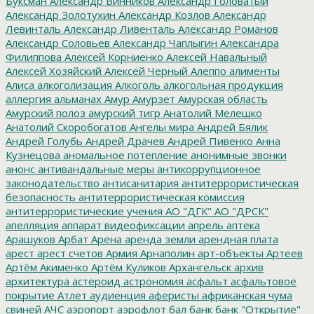
Буксман
Александр Винников
Александр Головатый
Александр Золотухин
Александр Козлов
Александр
Левинталь
Александр Ливенталь
Александр Романов
Александр Соловьев
Александр Чаплыгин
Александра
Филиппова
Алексей Корниенко
Алексей Навальный
Алексей Хозяйский
Алексей Черный
Алеппо
алименты
Алиса
алкоголизация
Алкоголь
алкогольная продукция
аллергия
альманах
Амур
Амурзет
Амурская область
Амурский полоз
амурский тигр
Анатолий Мелешко
Анатолий Скоробогатов
Ангелы мира
Андрей Бялик
Андрей Голубь
Андрей Драчев
Андрей Пивенко
Анна
Кузнецова
аномальное потепление
анонимные звонки
анонс
антивандальные меры
антикоррупционное
законодательство
антисанитария
антитеррористическая
безопасность
антитеррористическая комиссия
антитеррористические учения
АО "ДГК"
АО "ДРСК"
апелляция
аппарат видеофиксации
апрель
аптека
Арашуков
Арбат
Арена
аренда земли
арендная плата
арест
арест счетов
Армия
Арнаполин
арт-объекты
Артеев
Артём Акименко
Артём Куликов
Архангельск
архив
архитектура
астероид
астрономия
асфальт
асфальтовое
покрытие
Атлет
аудиенция
аферисты
африканская чума
свиней
АЧС
аэропорт
аэрофлот
бал
банк
банк "Открытие"