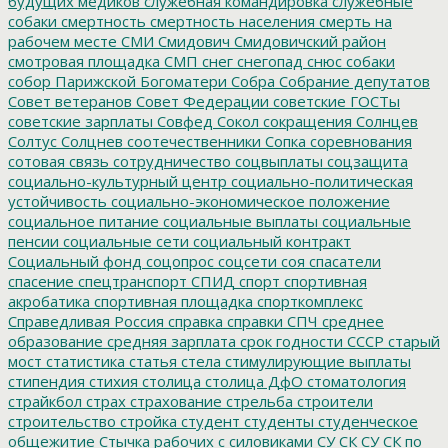
будущих медиков
служебная командировка
служебные
собаки
смертность
смертность населения
смерть на
рабочем месте
СМИ
Смидович
Смидовичский район
смотровая площадка
СМП
снег
снегопад
снюс
собаки
собор Парижской Богоматери
Собра
Собрание депутатов
Совет ветеранов
Совет Федерации
советские ГОСТы
советские зарплаты
Совфед
Сокол
сокращения
Солнцев
Солтус
Солцнев
соотечественники
Сопка
соревнования
сотовая связь
сотрудничество
соцвыплаты
соцзащита
социально-культурный центр
социально-политическая
устойчивость
социально-экономическое положение
социальное питание
социальные выплаты
социальные
пенсии
социальные сети
социальный контракт
Социальный фонд
соцопрос
соцсети
соя
спасатели
спасение
спецтранспорт
СПИД
спорт
спортивная
акробатика
спортивная площадка
спорткомплекс
Справедливая Россия
справка
справки
СПЧ
среднее
образование
средняя зарплата
срок годности
СССР
старый
мост
статистика
статья
стела
стимулирующие выплаты
стипендия
стихия
столица
столица ДфО
стоматология
страйкбол
страх
страхование
стрельба
строители
строительство
стройка
студент
студенты
студенческое
общежитие
Стычка рабочих с силовиками
СУ СК
СУ СК по