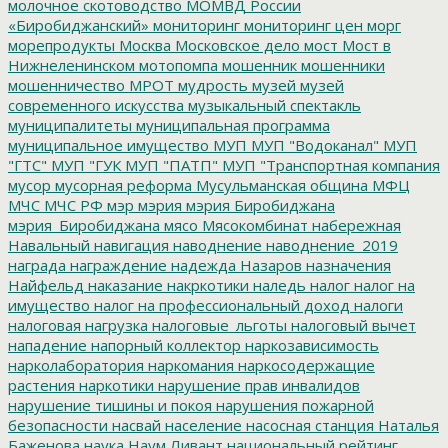
молочное скотоводство
МОМВД России
«Биробиджанский»
мониторинг
мониторинг цен
морг
морепродукты
Москва
Московское дело
мост
Мост в
Нижнеленинском
мотопомпа
мошенник
мошенники
мошенничество
МРОТ
мудрость
музей
музей
современного искусства
музыкальный спектакль
муниципалитеты
муниципальная программа
муниципальное имущество
МУП
МУП "Водоканал"
МУП
"ГТС"
МУП "ГУК
МУП "ПАТП"
МУП "Транспортная компания
мусор
мусорная реформа
Мусульманская община
МФЦ
МЧС
МЧС РФ
мэр
мэрия
мэрия Биробиджана
мэрия_Биробиджана
мясо
Мясокомбинат
набережная
Навальный
навигация
наводнение
наводнение_2019
награда
награждение
надежда
Назаров
назначения
Найфельд
наказание
накркотики
наледь
налог
налог на
имущество
налог на профессиональный доход
налоги
налоговая нагрузка
налоговые_льготы
налоговый вычет
нападение
напорный коллектор
наркозависимость
нарколаборатория
наркомания
наркосодержащие
растения
наркотики
нарушение прав инвалидов
нарушение тишины и покоя
нарушения пожарной
безопасности
насвай
население
насосная станция
Наталья
Баженова
наука
Наум Ливант
национальный рейтинг