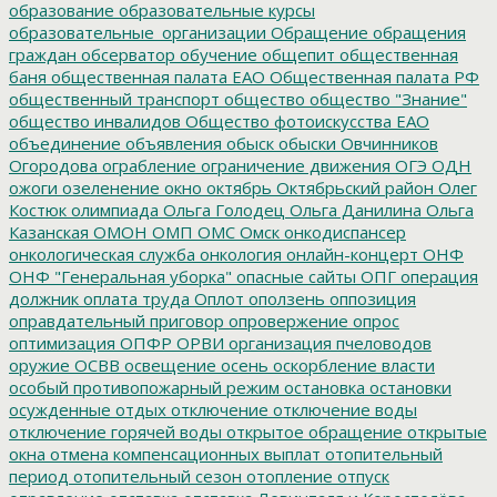
образование
образовательные курсы
образовательные_организации
Обращение
обращения
граждан
обсерватор
обучение
общепит
общественная
баня
общественная палата ЕАО
Общественная палата РФ
общественный транспорт
общество
общество "Знание"
общество инвалидов
Общество фотоискусства ЕАО
объединение
объявления
обыск
обыски
Овчинников
Огородова
ограбление
ограничение движения
ОГЭ
ОДН
ожоги
озеленение
окно
октябрь
Октябрьский район
Олег
Костюк
олимпиада
Ольга Голодец
Ольга Данилина
Ольга
Казанская
ОМОН
ОМП
ОМС
Омск
онкодиспансер
онкологическая служба
онкология
онлайн-концерт
ОНФ
ОНФ "Генеральная уборка"
опасные сайты
ОПГ
операция
должник
оплата труда
Оплот
оползень
оппозиция
оправдательный приговор
опровержение
опрос
оптимизация
ОПФР
ОРВИ
организация пчеловодов
оружие
ОСВВ
освещение
осень
оскорбление власти
особый противопожарный режим
остановка
остановки
осужденные
отдых
отключение
отключение воды
отключение горячей воды
открытое обращение
открытые
окна
отмена компенсационных выплат
отопительный
период
отопительный сезон
отопление
отпуск