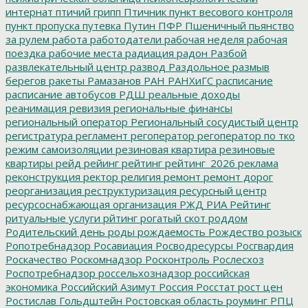
интернат
птичий грипп
Птичник
пункт весового контроля
пункт пропуска
путевка
Путин
ПФР
Пшеничный
пьянство
за рулем
работа
работодатели
рабочая неделя
рабочая
поездка
рабочие места
радиация
радон
Разбой
развлекательный центр
развод
Раздольное
размыв
берегов
ракеты
Рамазанов
РАН
РАНХиГС
расписание
расписание автобусов
РДШ
реальные доходы
реанимация
ревизия
региональные финансы
региональный оператор
Региональный сосудистый центр
регистратура
регламент
регоператор
регоператор по тко
режим самоизоляции
резиновая квартира
резиновые
квартиры
рейд
рейинг
рейтинг
рейтинг_2026
реклама
реконструкция
ректор
религия
ремонт
ремонт дорог
реорганизация
реструктуризация
ресурсный центр
ресурсоснабжающая организация
РЖД
РИА Рейтинг
ритуальные услуги
рйтинг
рогатый скот
роддом
Родительский день
роды
рождаемость
Рождество
розыск
Ропотребнадзор
Росавиация
Росводресурсы
Росгвардия
Роскачество
Роскомнадзор
Росконтроль
Рослесхоз
Роспотребнадзор
россельхознадзор
российская
экономика
Российский Азимут
Россия
Росстат
рост цен
Ростислав Гольдштейн
Ростовская область
роуминг
РПЦ