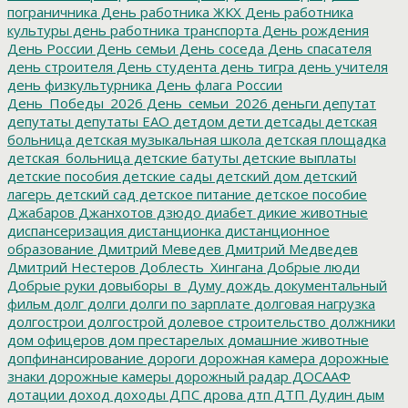
пограничника
День работника ЖКХ
День работника
культуры
день работника транспорта
День рождения
День России
День семьи
День соседа
День спасателя
день строителя
День студента
день тигра
день учителя
день физкультурника
День флага России
День_Победы_2026
День_семьи_2026
деньги
депутат
депутаты
депутаты ЕАО
детдом
дети
детсады
детская
больница
детская музыкальная школа
детская площадка
детская_больница
детские батуты
детские выплаты
детские пособия
детские сады
детский дом
детский
лагерь
детский сад
детское питание
детское пособие
Джабаров
Джанхотов
дзюдо
диабет
дикие животные
диспансеризация
дистанционка
дистанционное
образование
Дмитрий Меведев
Дмитрий Медведев
Дмитрий Нестеров
Доблесть_Хингана
Добрые люди
Добрые руки
довыборы_в_Думу
дождь
документальный
фильм
долг
долги
долги по зарплате
долговая нагрузка
долгострои
долгострой
долевое строительство
должники
дом офицеров
дом престарелых
домашние животные
допфинансирование
дороги
дорожная камера
дорожные
знаки
дорожные камеры
дорожный радар
ДОСААФ
дотации
доход
доходы
ДПС
дрова
дтп
ДТП
Дудин
дым