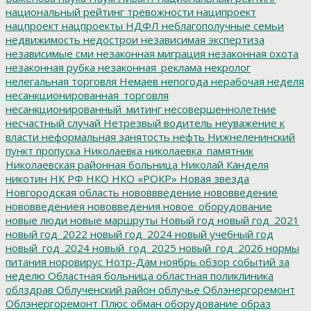
национальный рейтинг тревожности
наципроект
нацпроект
нацпроекты
НДФЛ
неблагополучные семьи
недвижимость
недострои
независимая экспертиза
независимые сми
незаконная миграция
незаконная охота
незаконная рубка
незаконная_реклама
некролог
нелегальная торговля
Немаев
непогода
нерабочая неделя
несанкционированная_торговля
несанкционированный_митинг
несовершеннолетние
несчастный случай
Нетрезвый водитель
неуважение к
власти
неформальная занятость
нефть
Нижнеленинский
пункт пропуска
Николаевка
николаевка_памятник
Николаевская районная больница
Николай Канделя
никотин
НК РФ
НКО
НКО «РОКР»
Новая звезда
Новгородская область
нововвведение
нововведение
нововведениея
нововведения
новое_оборудование
новые люди
новые маршруты
Новый год
новый год_2021
новый год_2022
новый год_2024
новый учебный год
новый_год_2024
новый_год_2025
новый_год_2026
нормы
питания
норовирус
Нотр-Дам
ноябрь
обзор событий за
неделю
Областная больница
областная поликлиника
облздрав
Облученский район
облучье
Облэнергоремонт
Облэнергоремонт Плюс
обман
оборудование
образ