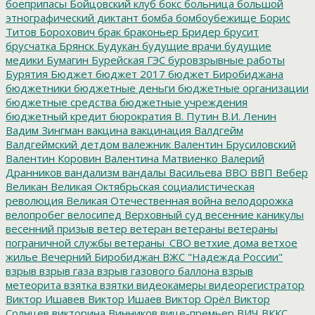
боеприпасы
Бойцовский клуб
бокс
больница
большой
этнографический диктант
бомба
бомбоубежище
Борис
Титов
Борохович
брак
браконьер
Бридер
брусит
брусчатка
Брянск
Будукан
будущие врачи
будущие
медики
Бумагин
Бурейская ГЭС
буровзрывные работы
Бурятия
Бюджет
бюджет 2017
бюджет Биробиджана
бюджетники
бюджетные деньги
бюджетные организации
бюджетные средства
бюджетные учреждения
бюджетный кредит
бюрократия
В. Путин
В.И. Ленин
Вадим Зингман
вакцина
вакцинация
Валдгейм
Валдгеймский детдом
валежник
Валентин Брусиловский
Валентин Коровин
Валентина Матвиенко
Валерий
Дранников
вандализм
вандалы
Васильева
ВВО
ВВП
Вебер
Великан
Великая Октябрьская социалистическая
революция
Великая Отечественная война
велодорожка
велопробег
велосипед
Верховный суд
весенние каникулы
весенний призыв
ветер
ветеран
ветераны
ветераны
пограничной службы
ветераны_СВО
ветхие дома
ветхое
жилье
Вечерний Биробиджан
ВЖС "Надежда России"
взрыв
взрыв газа
взрыв газового баллона
взрыв
метеорита
взятка
взятки
видеокамеры
видеорегистратор
Виктор Ишавев
Виктор Ишаев
Виктор Орёл
Виктор
Солнцев
викторина
Винников
вице-премьер
ВИЧ
ВККС