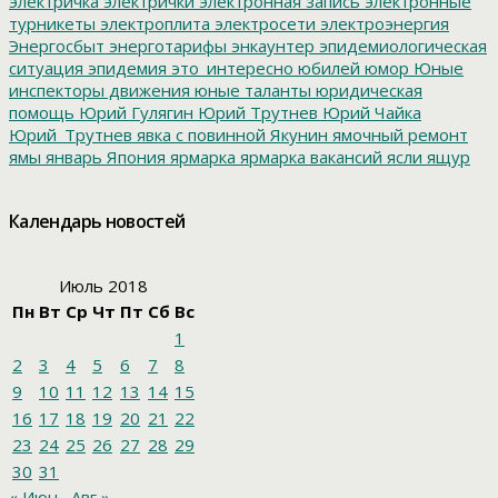
электричка
электрички
электронная запись
электронные
турникеты
электроплита
электросети
электроэнергия
Энергосбыт
энерготарифы
энкаунтер
эпидемиологическая
ситуация
эпидемия
это_интересно
юбилей
юмор
Юные
инспекторы движения
юные таланты
юридическая
помощь
Юрий Гулягин
Юрий Трутнев
Юрий Чайка
Юрий_Трутнев
явка с повинной
Якунин
ямочный ремонт
ямы
январь
Япония
ярмарка
ярмарка вакансий
ясли
ящур
Календарь новостей
Июль 2018
Пн
Вт
Ср
Чт
Пт
Сб
Вс
1
2
3
4
5
6
7
8
9
10
11
12
13
14
15
16
17
18
19
20
21
22
23
24
25
26
27
28
29
30
31
« Июн
Авг »