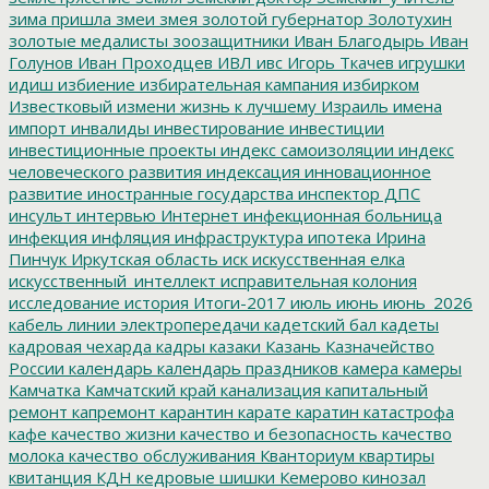
зима пришла
змеи
змея
золотой губернатор
Золотухин
золотые медалисты
зоозащитники
Иван Благодырь
Иван
Голунов
Иван Проходцев
ИВЛ
ивс
Игорь Ткачев
игрушки
идиш
избиение
избирательная кампания
избирком
Известковый
измени жизнь к лучшему
Израиль
имена
импорт
инвалиды
инвестирование
инвестиции
инвестиционные проекты
индекс самоизоляции
индекс
человеческого развития
индексация
инновационное
развитие
иностранные государства
инспектор ДПС
инсульт
интервью
Интернет
инфекционная больница
инфекция
инфляция
инфраструктура
ипотека
Ирина
Пинчук
Иркутская область
иск
искусственная елка
искусственный_интеллект
исправительная колония
исследование
история
Итоги-2017
июль
июнь
июнь_2026
кабель линии электропередачи
кадетский бал
кадеты
кадровая чехарда
кадры
казаки
Казань
Казначейство
России
календарь
календарь праздников
камера
камеры
Камчатка
Камчатский край
канализация
капитальный
ремонт
капремонт
карантин
карате
каратин
катастрофа
кафе
качество жизни
качество и безопасность
качество
молока
качество обслуживания
Кванториум
квартиры
квитанция
КДН
кедровые шишки
Кемерово
кинозал