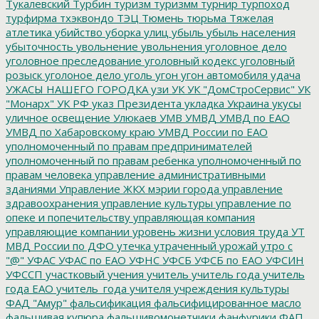
Тукалевский
Турбин
туризм
туризмм
турнир
турпоход
турфирма
тхэквондо
ТЭЦ
Тюмень
тюрьма
Тяжелая
атлетика
убийство
уборка улиц
убыль
убыль населения
убыточность
увольнение
увольнения
уголовное дело
уголовное преследование
уголовный кодекс
уголовный
розыск
уголоное дело
уголь
угон
угон автомобиля
удача
УЖАСЫ НАШЕГО ГОРОДКА
узи
УК
УК "ДомСтроСервис"
УК
"Монарх"
УК РФ
указ Президента
укладка
Украина
укусы
уличное освещение
Улюкаев
УМВ
УМВД
УМВД по ЕАО
УМВД по Хабаровскому краю
УМВД России по ЕАО
уполномоченный по правам предпринимателей
уполномоченный по правам ребенка
уполномоченный по
правам человека
управление административными
зданиями
Управление ЖКХ мэрии города
управление
здравоохранения
управление культуры
управление по
опеке и попечительству
управляющая компания
управляющие компании
уровень жизни
условия труда
УТ
МВД России по ДФО
утечка
утраченный урожай
утро с
"@"
УФАС
УФАС по ЕАО
УФНС
УФСБ
УФСБ по ЕАО
УФСИН
УФССП
участковый
учения
учитель
учитель года
учитель
года ЕАО
учитель_года
учителя
учреждения культуры
ФАД "Амур"
фальсификация
фальсифицированное масло
фальшивая купюра
фальшивомонетчики
фанфурики
ФАП