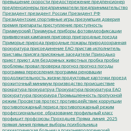
превышение скорости
предостережение
предпенсионер
предпенсионеры
предприниматели
предпринимательство
Президент
президент России
Президент РФ
Президентские спортивные игры
презумпция доверия
премия
препараты
преступление
преступность
Приамурский
Приамурье
приборы фотовидеофиксации
прививочная кампания
приговор
пригородные поезда
Приморье
природа
природные пожары
природоохранная
прокуратура
присоединение ЕАО
пристав-исполнитель
приставы
присяга
присяжные заседатели
Приходько
приют
приют для бездомных животных
пробка
пробки
проблемы
провал
проверка
прогноз
прогноз погоды
программа переселения
программа реновации
продолжительность жизни
продуктовые карточки
проезд
прожиточный минимум
производство
происшествие
прократура
прокуратруа
Прокуратура
прокуратура ЕАО
прокуратуура
прокураура
Промышленность
пропускной
режим
Просветов
протест
противодействие коррупции
противопожарный период
противопожарный режим
профессиональное_образование
профильный класс
профицит
профсоюзы
Проходцев
Пряма_линия_2025
прямая линия
прямые выборы
психбольница
психиатрическая больница
психоневрологический