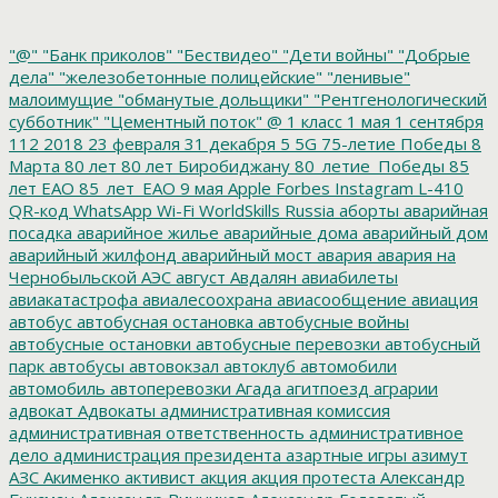
"@"
"Банк приколов"
"Бествидео"
"Дети войны"
"Добрые
дела"
"железобетонные полицейские"
"ленивые"
малоимущие
"обманутые дольщики"
"Рентгенологический
субботник"
"Цементный поток"
@
1 класс
1 мая
1 сентября
112
2018
23 февраля
31 декабря
5
5G
75-летие Победы
8
Марта
80 лет
80 лет Биробиджану
80_летие_Победы
85
лет ЕАО
85_лет_ЕАО
9 мая
Apple
Forbes
Instagram
L-410
QR-код
WhatsApp
Wi-Fi
WorldSkills Russia
аборты
аварийная
посадка
аварийное жилье
аварийные дома
аварийный дом
аварийный жилфонд
аварийный мост
авария
авария на
Чернобыльской АЭС
август
Авдалян
авиабилеты
авиакатастрофа
авиалесоохрана
авиасообщение
авиация
автобус
автобусная остановка
автобусные войны
автобусные остановки
автобусные перевозки
автобусный
парк
автобусы
автовокзал
автоклуб
автомобили
автомобиль
автоперевозки
Агада
агитпоезд
аграрии
адвокат
Адвокаты
административная комиссия
административная ответственность
административное
дело
администрация президента
азартные игры
азимут
АЗС
Акименко
активист
акция
акция протеста
Александр