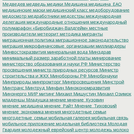
Медведев
медведь
медики
Медицина
медицина_ЕАО
медицинские маски
медицинский класс
медоборудование
медосмотр
медработники
медсестры
международная
делегация
международные отношения
международный
полумарафон «Биробиджан-Валдгейм»
местные
производители
метеорит
методика
мигранты
миграционная политика
миграционное законодательство
миграция
микрофинансовые_организации
миллиардеры
Минвостокразвития
минеральная вода
Минздрав
минимальный размер заработной платы
минирование
министерство образования и науки РФ
Министерство
просвещения
министр природных ресурсов
Министр
строительства и ЖКХ
Минобороны РФ
Минобрнауки
Минприроды
минпромторг
Минпросвещения
Минстрой
Минтранс
Минтруд
Минфин
Минэкономразвития
Минэнерго
МИР
митинг
Михаил Мишустин
Михаил Озимок
младенцы
Младушка
мнение
мнение_Кузовин
мнение_медицина
мнение_Райт
Мнение_Тиховский
мнение_экономика
мнения
многодетные семьи
многодетные_семьи
мобильная галерея
мобильная связь
мобильное приложение
модельная библиотека
Молодая
Гвардия
молодежный еврейский центр
молодежь
молоко