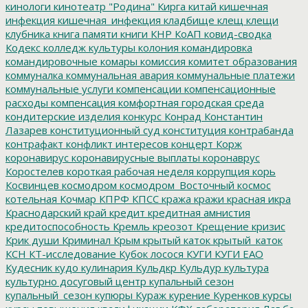
кинологи
кинотеатр "Родина"
Кирга
китай
кишечная
инфекция
кишечная_инфекция
кладбище
клещ
клещи
клубника
книга памяти
книги
КНР
КоАП
ковид-сводка
Кодекс
колледж культуры
колония
командировка
командировочные
комары
комиссия
комитет образования
коммуналка
коммунальная авария
коммунальные платежи
коммунальные услуги
компенсации
компенсационные
расходы
компенсация
комфортная городская среда
кондитерские изделия
конкурс
Конрад
Константин
Лазарев
конституционный суд
конституция
контрабанда
контрафакт
конфликт интересов
концерт
Корж
коронавирус
коронавирусные выплаты
коронаврус
Коростелев
короткая рабочая неделя
коррупция
корь
Косвинцев
космодром
космодром_Восточный
космос
котельная
Кочмар
КПРФ
КПСС
кража
кражи
красная икра
Краснодарский край
кредит
кредитная амнистия
кредитоспособность
Кремль
креозот
Крещение
кризис
Крик души
Криминал
Крым
крытый каток
крытый_каток
КСН
КТ-исследование
Кубок лосося
КУГИ
КУГИ ЕАО
Кудесник
кудо
кулинария
Кульдкр
Кульдур
культура
культурно досуговый центр
купальный сезон
купальный_сезон
купюры
Кураж
курение
Куренков
курсы