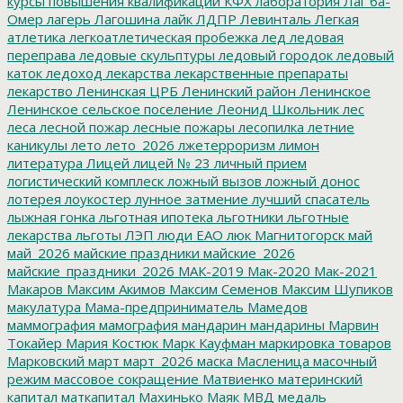
курсы повышения квалификации
КФХ
лаборатория
Лаг ба-
Омер
лагерь
Лагошина
лайк
ЛДПР
Левинталь
Легкая
атлетика
легкоатлетическая пробежка
лед
ледовая
переправа
ледовые скульптуры
ледовый городок
ледовый
каток
ледоход
лекарства
лекарственные препараты
лекарство
Ленинская ЦРБ
Ленинский район
Ленинское
Ленинское сельское поселение
Леонид Школьник
лес
леса
лесной пожар
лесные пожары
лесопилка
летние
каникулы
лето
лето_2026
лжетерроризм
лимон
литература
Лицей
лицей № 23
личный прием
логистический комплеск
ложный вызов
ложный донос
лотерея
лоукостер
лунное затмение
лучший спасатель
лыжная гонка
льготная ипотека
льготники
льготные
лекарства
льготы
ЛЭП
люди ЕАО
люк
Магнитогорск
май
май_2026
майские праздники
майские_2026
майские_праздники_2026
МАК-2019
Мак-2020
Мак-2021
Макаров
Максим Акимов
Максим Семенов
Максим Шупиков
макулатура
Мама-предприниматель
Мамедов
маммография
мамография
мандарин
мандарины
Марвин
Токайер
Мария Костюк
Марк Кауфман
маркировка товаров
Марковский
март
март_2026
маска
Масленица
масочный
режим
массовое сокращение
Матвиенко
материнский
капитал
маткапитал
Махинько
Маяк
МВД
медаль