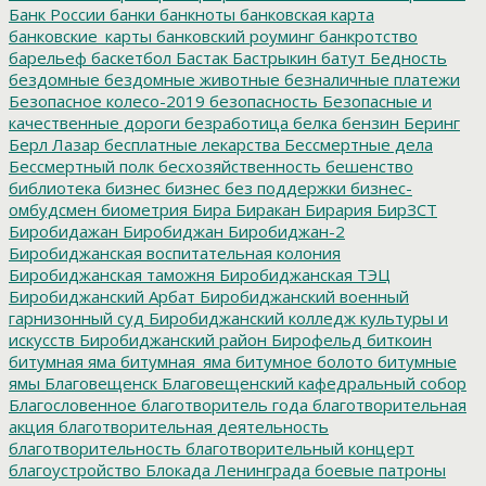
Банк России
банки
банкноты
банковская карта
банковские_карты
банковский роуминг
банкротство
барельеф
баскетбол
Бастак
Бастрыкин
батут
Бедность
бездомные
бездомные животные
безналичные платежи
Безопасное колесо-2019
безопасность
Безопасные и
качественные дороги
безработица
белка
бензин
Беринг
Берл Лазар
бесплатные лекарства
Бессмертные дела
Бессмертный полк
бесхозяйственность
бешенство
библиотека
бизнес
бизнес без поддержки
бизнес-
омбудсмен
биометрия
Бира
Биракан
Бирария
БирЗСТ
Биробидажан
Биробиджан
Биробиджан-2
Биробиджанская воспитательная колония
Биробиджанская таможня
Биробиджанская ТЭЦ
Биробиджанский Арбат
Биробиджанский военный
гарнизонный суд
Биробиджанский колледж культуры и
искусств
Биробиджанский район
Бирофельд
биткоин
битумная яма
битумная_яма
битумное болото
битумные
ямы
Благовещенск
Благовещенский кафедральный собор
Благословенное
благотворитель года
благотворительная
акция
благотворительная деятельность
благотворительность
благотворительный концерт
благоустройство
Блокада Ленинграда
боевые патроны