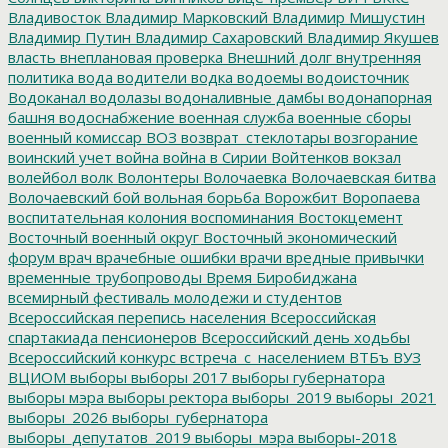
Владивосток
Владимир Марковский
Владимир Мишустин
Владимир Путин
Владимир Сахаровский
Владимир Якушев
власть
внеплановая проверка
Внешний долг
внутренняя
политика
вода
водители
водка
водоемы
водоисточник
Водоканал
водолазы
водоналивные дамбы
водонапорная
башня
водоснабжение
военная служба
военные сборы
военный комиссар
ВОЗ
возврат_стеклотары
возгорание
воинский учет
война
война в Сирии
Войтенков
вокзал
волейбол
волк
Волонтеры
Волочаевка
Волочаевская битва
Волочаевский бой
вольная борьба
Ворожбит
Воропаева
воспитательная колония
воспоминания
Востокцемент
Восточный военный округ
Восточный экономический
форум
врач
врачебные ошибки
врачи
вредные привычки
временные трубопроводы
Время Биробиджана
всемирный фестиваль молодежи и студентов
Всероссийская перепись населения
Всероссийская
спартакиада пенсионеров
Всероссийский день ходьбы
Всероссийский конкурс
встреча_с_населением
ВТБъ
ВУЗ
ВЦИОМ
выборы
выборы 2017
выборы губернатора
выборы мэра
выборы ректора
выборы_2019
выборы_2021
выборы_2026
выборы_губернатора
выборы_депутатов_2019
выборы_мэра
выборы-2018