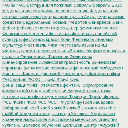
ФАПы
ФАС
фастфуд для пожилых
февраль
февраль_2026
федеральная программа по переселению
Федеральная
сетевая компания
федеральная трасса Амур
федеральные
средства
федеральный розыск
Федотов
фейерверк
фейк
фейки
фейковые новости
фельдшер
феминизм
Феникс
Феоктистов
фермеры
фестиваль
фестиваль еврейской
культуры
фестиваль красок Холи
Фестиваль ледовых
скульптур
Фестиваль мяса
Фестиваль языка идиш
Физкультурно-оздоровительный комплекс
фиксированная
выплата
Филармония
Филиппов
Филиппова
финансирование
финансовая грамотность
финансовая
пирамида
финансовые пирамиды
финансовый омбудсмен
финансы
Фишман
флешмоб
флюорограф
флюорография
ФНС
фобия
ФОКОТ
фонд
Фонд кино
фонд_защитники_отечества
фонтаны
формирование
комфортной городской среды\
форум
фотовыставка
фотоискусство
фотохудожники
Франция
Фрейд
фрукты
ФСБ
ФСИН
ФСО
ФСС
ФССП
Фургал
футбол
Хабаровск
Хабаровский край
хлеб
хоккей
хоккей с мячом
хоккей с
шайбой
Холдоми
холодная вода
Холокост
Хорошавин
хранение наркотиков
хрустальная менора
хулиганство
хулиганы
целевое обучение
Целищев
Центр "Амурский