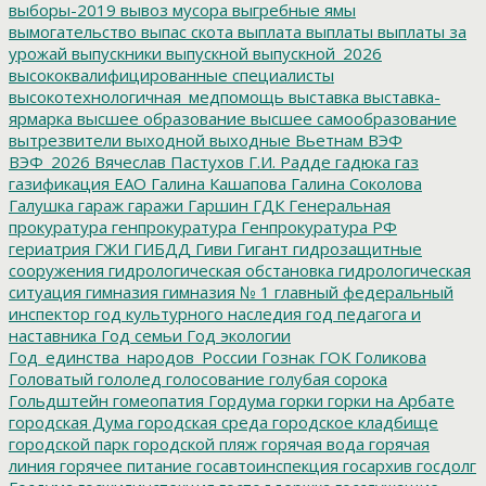
выборы-2019
вывоз мусора
выгребные ямы
вымогательство
выпас скота
выплата
выплаты
выплаты за
урожай
выпускники
выпускной
выпускной_2026
высококвалифицированные специалисты
высокотехнологичная_медпомощь
выставка
выставка-
ярмарка
высшее образование
высшее самообразование
вытрезвители
выходной
выходные
Вьетнам
ВЭФ
ВЭФ_2026
Вячеслав Пастухов
Г.И. Радде
гадюка
газ
газификация ЕАО
Галина Кашапова
Галина Соколова
Галушка
гараж
гаражи
Гаршин
ГДК
Генеральная
прокуратура
генпрокуратура
Генпрокуратура РФ
гериатрия
ГЖИ
ГИБДД
Гиви
Гигант
гидрозащитные
сооружения
гидрологическая обстановка
гидрологическая
ситуация
гимназия
гимназия № 1
главный федеральный
инспектор
год культурного наследия
год педагога и
наставника
Год семьи
Год экологии
Год_единства_народов_России
Гознак
ГОК
Голикова
Головатый
гололед
голосование
голубая сорока
Гольдштейн
гомеопатия
Гордума
горки
горки на Арбате
городская Дума
городская среда
городское кладбище
городской парк
городской пляж
горячая вода
горячая
линия
горячее питание
госавтоинспекция
госархив
госдолг