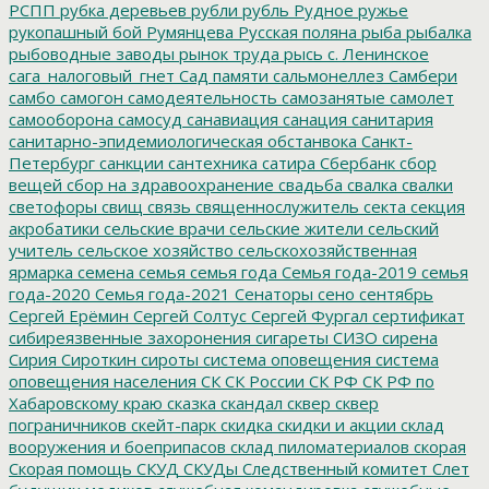
РСПП
рубка деревьев
рубли
рубль
Рудное
ружье
рукопашный бой
Румянцева
Русская поляна
рыба
рыбалка
рыбоводные заводы
рынок труда
рысь
с. Ленинское
сага_налоговый_гнет
Сад памяти
сальмонеллез
Самбери
самбо
самогон
самодеятельность
самозанятые
самолет
самооборона
самосуд
санавиация
санация
санитария
санитарно-эпидемиологическая обстанвока
Санкт-
Петербург
санкции
сантехника
сатира
Сбербанк
сбор
вещей
сбор на здравоохранение
свадьба
свалка
свалки
светофоры
свищ
связь
священнослужитель
секта
секция
акробатики
сельские врачи
сельские жители
сельский
учитель
сельское хозяйство
сельскохозяйственная
ярмарка
семена
семья
семья года
Семья года-2019
семья
года-2020
Семья года-2021
Сенаторы
сено
сентябрь
Сергей Ерёмин
Сергей Солтус
Сергей Фургал
сертификат
сибиреязвенные захоронения
сигареты
СИЗО
сирена
Сирия
Сироткин
сироты
система оповещения
система
оповещения населения
СК
СК России
СК РФ
СК РФ по
Хабаровскому краю
сказка
скандал
сквер
сквер
пограничников
скейт-парк
скидка
скидки и акции
склад
вооружения и боеприпасов
склад пиломатериалов
скорая
Скорая помощь
СКУД
СКУДы
Следственный комитет
Слет