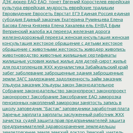
ДЭК
дюкер
ЕАО
ЕАО_тонет
Евгений Коростелев
еврейская
культура
еврейская_мудрость
еврейские традиции
Евровидение
Евросеть
Еврстат
ЕГЭ
Единая Россия
единая
субсидия
Единый заказчик
Екатерина Румянцева
Елена
Басова
Елена Князева
Елена Хахалева
ель
ЕНВД
Ефим
Вепринский
жалоба
жд переезд
железная дорога
железнодорожный переезд
женская кнсультация
женская
консультация
жестокое обращение с детьми
жестокое
обращение с животными
жестокость
живодер
живопись
животноводство
животные
жилищные сертификаты
жилищные условия
жилье
жилье для детей-сирот
жильё
для подтопленцев
ЖКХ
журналистика
Забайкальский край
забег
заболевание
заброшенные здания
заброшенные
земли
ЗАГС
задержание
задолженность
займ
заказник
Ульдура
заказник Ульдуры
закон
Законодательное
Собрание
законодательство
законопреокт
законопроект
законороект
Заксобрание
Заксобрание ЕАО
заморозка
пенсионных накоплений
заморозки
занятость
запись в
школу
заповедник "Бастак"
заповедники
заработная плата
Заречье
зарплата
зарплаты
заслуженный работник ЖКХ
зачистка_судей
защита прав предпринимателей
защита
предпринимателей
здравоохранение
земледельцы
землетрясение
земля
земский доктор
Земский_учитель