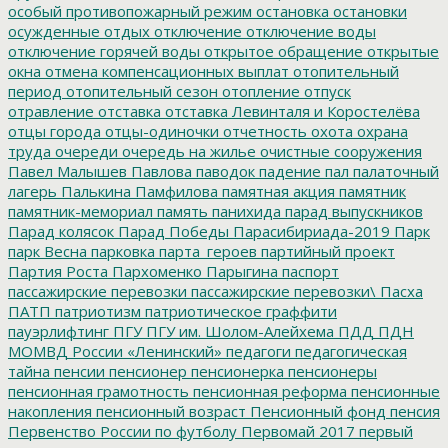
особый противопожарный режим
остановка
остановки
осужденные
отдых
отключение
отключение воды
отключение горячей воды
открытое обращение
открытые
окна
отмена компенсационных выплат
отопительный
период
отопительный сезон
отопление
отпуск
отравление
отставка
отставка Левинталя и Коростелёва
отцы города
отцы-одиночки
отчетность
охота
охрана
труда
очереди
очередь на жилье
очистные сооружения
Павел Малышев
Павлова
паводок
падение
пал
палаточный
лагерь
Палькина
Памфилова
памятная акция
памятник
памятник-мемориал
память
панихида
парад выпускников
Парад колясок
Парад Победы
Парасибириада-2019
Парк
парк Весна
парковка
парта_героев
партийный проект
Партия Роста
Пархоменко
Парыгина
паспорт
пассажирские перевозки
пассажирские перевозки\
Пасха
ПАТП
патриотизм
патриотическое граффити
пауэрлифтинг
ПГУ
ПГУ им. Шолом-Алейхема
ПДД
ПДН
МОМВД России «Ленинский»
педагоги
педагогическая
тайна
пенсии
пенсионер
пенсионерка
пенсионеры
пенсионная грамотность
пенсионная реформа
пенсионные
накопления
пенсионный возраст
Пенсионный фонд
пенсия
Первенство России по футболу
Первомай 2017
первый