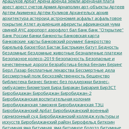
Арашуков
Арбат
Арена
аренда земли
арендная плата
арест
арест счетов
Армия
Арнаполин
арт-объекты
Артеев
Артём Акименко
Артём Куликов
Архангельск
архив
архитектура
астероид
астрономия
асфальт
асфальтовое
покрытие
Атлет
аудиенция
аферисты
африканская чума
свиней
АЧС
аэропорт
аэрофлот
бал
банк
банк "Открытие"
Банк России
банки
банкноты
банковская карта
банковские_карты
банковский роуминг
банкротство
барельеф
баскетбол
Бастак
Бастрыкин
батут
Бедность
бездомные
бездомные животные
безналичные платежи
Безопасное колесо-2019
безопасность
Безопасные и
качественные дороги
безработица
белка
бензин
Беринг
Берл Лазар
бесплатные лекарства
Бессмертные дела
Бессмертный полк
бесхозяйственность
бешенство
библиотека
бизнес
бизнес без поддержки
бизнес-
омбудсмен
биометрия
Бира
Биракан
Бирария
БирЗСТ
Биробидажан
Биробиджан
Биробиджан-2
Биробиджанская воспитательная колония
Биробиджанская таможня
Биробиджанская ТЭЦ
Биробиджанский Арбат
Биробиджанский военный
гарнизонный суд
Биробиджанский колледж культуры и
искусств
Биробиджанский район
Бирофельд
биткоин
битумная яма
битумная_яма
битумное болото
битумные