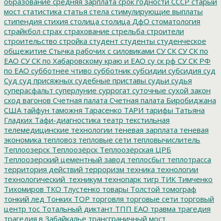
образование
средняя зарплата
срок годности
СССР
старый
мост
статистика
статья
стела
стимулирующие выплаты
стипендия
стихия
столица
столица ДфО
стоматология
страйкбол
страх
страхование
стрельба
строители
строительство
стройка
студент
студенты
студенческое
общежитие
Стычка рабочих с силовиками
СУ СК
СУ СК по
ЕАО
СУ СК по Хабаровскому краю и ЕАО
су ск рф
СУ СК РФ
по ЕАО
субботнее чтиво
субботник
субсидии
субсидия
суд
Суд
суд присяжных
судебные приставы
судьи
судья
суперасфальт
суперлуние
суррогат
суточные
сухой закон
сход вагонов
Счетная палата
Счетная палата Биробиджана
США
тайфун
таможня
Тарасенко
ТАРИ
тарифы
Татьяна
Гладких
Тафи-диагностика
театр
текстильная
телемедицинские технологии
теневая зарплата
теневая
экономика
тепловоз
тепловые сети
тепловычислитель
Теплоозерск
Теплоозёрск
Теплоозёрская ЦРБ
Теплоозерский цементный завод
теплосбыт
теплотрасса
территория действий
терроризм
техника
технологии
технологический_техникум
технопарк
тигр
ТИК
Тимченко
Тихомиров
ТКО
Тлустенко
товары
Толстой
томограф
тонкий лед
Тонких
ТОР
торговля
торговые сети
торговый
центр
тос
Тотальный диктант
ТПП ЕАО
травма
трагедия
трагедия в Забайкалье
трансграничный мост