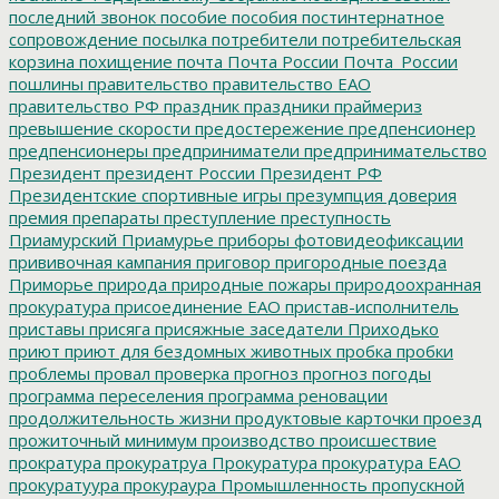
последний звонок
пособие
пособия
постинтернатное
сопровождение
посылка
потребители
потребительская
корзина
похищение
почта
Почта России
Почта_России
пошлины
правительство
правительство ЕАО
правительство РФ
праздник
праздники
праймериз
превышение скорости
предостережение
предпенсионер
предпенсионеры
предприниматели
предпринимательство
Президент
президент России
Президент РФ
Президентские спортивные игры
презумпция доверия
премия
препараты
преступление
преступность
Приамурский
Приамурье
приборы фотовидеофиксации
прививочная кампания
приговор
пригородные поезда
Приморье
природа
природные пожары
природоохранная
прокуратура
присоединение ЕАО
пристав-исполнитель
приставы
присяга
присяжные заседатели
Приходько
приют
приют для бездомных животных
пробка
пробки
проблемы
провал
проверка
прогноз
прогноз погоды
программа переселения
программа реновации
продолжительность жизни
продуктовые карточки
проезд
прожиточный минимум
производство
происшествие
прократура
прокуратруа
Прокуратура
прокуратура ЕАО
прокуратуура
прокураура
Промышленность
пропускной