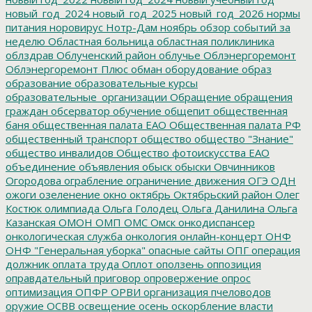
новый_год_2024
новый_год_2025
новый_год_2026
нормы
питания
норовирус
Нотр-Дам
ноябрь
обзор событий за
неделю
Областная больница
областная поликлиника
облздрав
Облученский район
облучье
Облэнергоремонт
Облэнергоремонт Плюс
обман
оборудование
образ
образование
образовательные курсы
образовательные_организации
Обращение
обращения
граждан
обсерватор
обучение
общепит
общественная
баня
общественная палата ЕАО
Общественная палата РФ
общественный транспорт
общество
общество "Знание"
общество инвалидов
Общество фотоискусства ЕАО
объединение
объявления
обыск
обыски
Овчинников
Огородова
ограбление
ограничение движения
ОГЭ
ОДН
ожоги
озеленение
окно
октябрь
Октябрьский район
Олег
Костюк
олимпиада
Ольга Голодец
Ольга Данилина
Ольга
Казанская
ОМОН
ОМП
ОМС
Омск
онкодиспансер
онкологическая служба
онкология
онлайн-концерт
ОНФ
ОНФ "Генеральная уборка"
опасные сайты
ОПГ
операция
должник
оплата труда
Оплот
оползень
оппозиция
оправдательный приговор
опровержение
опрос
оптимизация
ОПФР
ОРВИ
организация пчеловодов
оружие
ОСВВ
освещение
осень
оскорбление власти