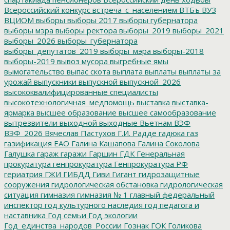
Всероссийский конкурс
встреча_с_населением
ВТБъ
ВУЗ
ВЦИОМ
выборы
выборы 2017
выборы губернатора
выборы мэра
выборы ректора
выборы_2019
выборы_2021
выборы_2026
выборы_губернатора
выборы_депутатов_2019
выборы_мэра
выборы-2018
выборы-2019
вывоз мусора
выгребные ямы
вымогательство
выпас скота
выплата
выплаты
выплаты за
урожай
выпускники
выпускной
выпускной_2026
высококвалифицированные специалисты
высокотехнологичная_медпомощь
выставка
выставка-
ярмарка
высшее образование
высшее самообразование
вытрезвители
выходной
выходные
Вьетнам
ВЭФ
ВЭФ_2026
Вячеслав Пастухов
Г.И. Радде
гадюка
газ
газификация ЕАО
Галина Кашапова
Галина Соколова
Галушка
гараж
гаражи
Гаршин
ГДК
Генеральная
прокуратура
генпрокуратура
Генпрокуратура РФ
гериатрия
ГЖИ
ГИБДД
Гиви
Гигант
гидрозащитные
сооружения
гидрологическая обстановка
гидрологическая
ситуация
гимназия
гимназия № 1
главный федеральный
инспектор
год культурного наследия
год педагога и
наставника
Год семьи
Год экологии
Год_единства_народов_России
Гознак
ГОК
Голикова