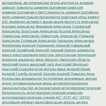
автомобиль
автоперевозки
Агада
агитпоезд
аграрии
адвокат
Адвокаты
административная комиссия
административная ответственность
административное
дело
администрация президента
азартные игры
азимут
АЗС
Акименко
активист
акция
акция протеста
Александр
Буксман
Александр Винников
Александр Головатый
Александр Золотухин
Александр Козлов
Александр
Левинталь
Александр Ливенталь
Александр Романов
Александр Соловьев
Александр Чаплыгин
Александра
Филиппова
Алексей Корниенко
Алексей Навальный
Алексей Хозяйский
Алексей Черный
Алеппо
алименты
Алиса
алкоголизация
Алкоголь
алкогольная продукция
аллергия
альманах
Амур
Амурзет
Амурская область
Амурский полоз
амурский тигр
Анатолий Мелешко
Анатолий Скоробогатов
Ангелы мира
Андрей Бялик
Андрей Голубь
Андрей Драчев
Андрей Пивенко
Анна
Кузнецова
аномальное потепление
анонимные звонки
анонс
антивандальные меры
антикоррупционное
законодательство
антисанитария
антитеррористическая
безопасность
антитеррористическая комиссия
антитеррористические учения
АО "ДГК"
АО "ДРСК"
апелляция
аппарат видеофиксации
апрель
аптека