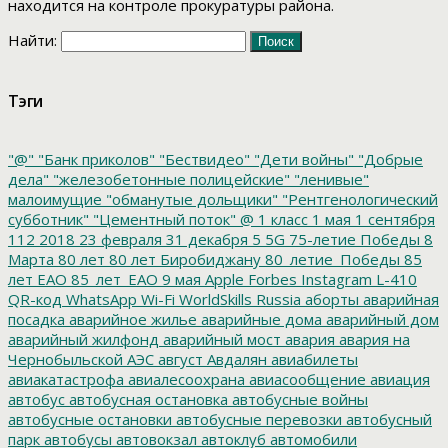
находится на контроле прокуратуры района.
Найти:
Тэги
"@"
"Банк приколов"
"Бествидео"
"Дети войны"
"Добрые
дела"
"железобетонные полицейские"
"ленивые"
малоимущие
"обманутые дольщики"
"Рентгенологический
субботник"
"Цементный поток"
@
1 класс
1 мая
1 сентября
112
2018
23 февраля
31 декабря
5
5G
75-летие Победы
8
Марта
80 лет
80 лет Биробиджану
80_летие_Победы
85
лет ЕАО
85_лет_ЕАО
9 мая
Apple
Forbes
Instagram
L-410
QR-код
WhatsApp
Wi-Fi
WorldSkills Russia
аборты
аварийная
посадка
аварийное жилье
аварийные дома
аварийный дом
аварийный жилфонд
аварийный мост
авария
авария на
Чернобыльской АЭС
август
Авдалян
авиабилеты
авиакатастрофа
авиалесоохрана
авиасообщение
авиация
автобус
автобусная остановка
автобусные войны
автобусные остановки
автобусные перевозки
автобусный
парк
автобусы
автовокзал
автоклуб
автомобили