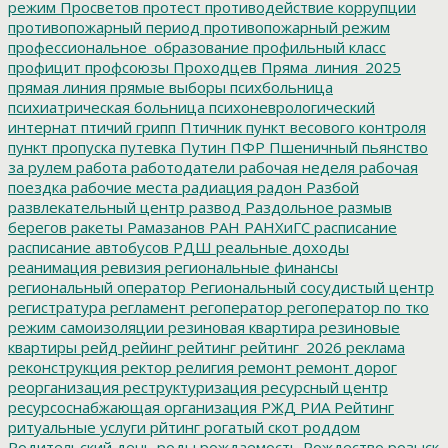
режим
Просветов
протест
противодействие коррупции
противопожарный период
противопожарный режим
профессиональное_образование
профильный класс
профицит
профсоюзы
Проходцев
Пряма_линия_2025
прямая линия
прямые выборы
психбольница
психиатрическая больница
психоневрологический
интернат
птичий грипп
Птичник
пункт весового контроля
пункт пропуска
путевка
Путин
ПФР
Пшеничный
пьянство
за рулем
работа
работодатели
рабочая неделя
рабочая
поездка
рабочие места
радиация
радон
Разбой
развлекательный центр
развод
Раздольное
размыв
берегов
ракеты
Рамазанов
РАН
РАНХиГС
расписание
расписание автобусов
РДШ
реальные доходы
реанимация
ревизия
региональные финансы
региональный оператор
Региональный сосудистый центр
регистратура
регламент
регоператор
регоператор по тко
режим самоизоляции
резиновая квартира
резиновые
квартиры
рейд
рейинг
рейтинг
рейтинг_2026
реклама
реконструкция
ректор
религия
ремонт
ремонт дорог
реорганизация
реструктуризация
ресурсный центр
ресурсоснабжающая организация
РЖД
РИА Рейтинг
ритуальные услуги
рйтинг
рогатый скот
роддом
Родительский день
роды
рождаемость
Рождество
розыск