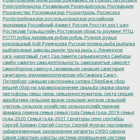
Ропотребнадзор
Росавиация
Росводресурсы
Росгвардия
Роскачество
Роскомнадзор
Росконтроль
Рослесхоз
Роспотребнадзор
россельхознадзор
российская
экономика
Российский Азимут
Россия
Росстат
рост цен
Ростислав Гольдштейн
Ростовская область
роуминг
РПЦ
РСПП
рубка деревьев
рубли
рубль
Рудное
ружье
рукопашный бой
Румянцева
Русская поляна
рыба
рыбалка
рыбоводные заводы
рынок труда
рысь
с. Ленинское
сага_налоговый_гнет
Сад памяти
сальмонеллез
Самбери
самбо
самогон
самодеятельность
самозанятые
самолет
самооборона
самосуд
санавиация
санация
санитария
санитарно-эпидемиологическая обстанвока
Санкт-
Петербург
санкции
сантехника
сатира
Сбербанк
сбор
вещей
сбор на здравоохранение
свадьба
свалка
свалки
светофоры
свищ
связь
священнослужитель
секта
секция
акробатики
сельские врачи
сельские жители
сельский
учитель
сельское хозяйство
сельскохозяйственная
ярмарка
семена
семья
семья года
Семья года-2019
семья
года-2020
Семья года-2021
Сенаторы
сено
сентябрь
Сергей Ерёмин
Сергей Солтус
Сергей Фургал
сертификат
сибиреязвенные захоронения
сигареты
СИЗО
сирена
Сирия
Сироткин
сироты
система оповещения
система