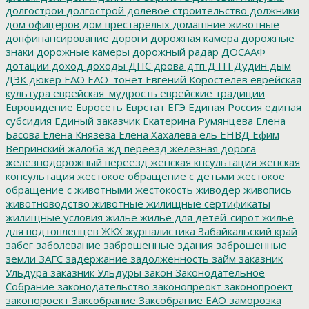
долгострои
долгострой
долевое строительство
должники
дом офицеров
дом престарелых
домашние животные
допфинансирование
дороги
дорожная камера
дорожные
знаки
дорожные камеры
дорожный радар
ДОСААФ
дотации
доход
доходы
ДПС
дрова
дтп
ДТП
Дудин
дым
ДЭК
дюкер
ЕАО
ЕАО_тонет
Евгений Коростелев
еврейская
культура
еврейская_мудрость
еврейские традиции
Евровидение
Евросеть
Еврстат
ЕГЭ
Единая Россия
единая
субсидия
Единый заказчик
Екатерина Румянцева
Елена
Басова
Елена Князева
Елена Хахалева
ель
ЕНВД
Ефим
Вепринский
жалоба
жд переезд
железная дорога
железнодорожный переезд
женская кнсультация
женская
консультация
жестокое обращение с детьми
жестокое
обращение с животными
жестокость
живодер
живопись
животноводство
животные
жилищные сертификаты
жилищные условия
жилье
жилье для детей-сирот
жильё
для подтопленцев
ЖКХ
журналистика
Забайкальский край
забег
заболевание
заброшенные здания
заброшенные
земли
ЗАГС
задержание
задолженность
займ
заказник
Ульдура
заказник Ульдуры
закон
Законодательное
Собрание
законодательство
законопреокт
законопроект
законороект
Заксобрание
Заксобрание ЕАО
заморозка