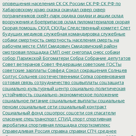
оповещения населения
СК
СК России
СК РФ
СК РФ по
Хабаровскому краю
сказка
скандал
сквер
сквер
пограничников
скейт-парк
скидка
скидки и акции
склад
вооружения и боеприпасов
склад пиломатериалов
скорая
Скорая помощь
СКУД
СКУДы
Следственный комитет
Слет
будущих медиков
служебная командировка
служебные
собаки
смертность
смертность населения
смерть на
рабочем месте
СМИ
Смидович
Смидовичский район
смотровая площадка
СМП
снег
снегопад
снюс
собаки
собор Парижской Богоматери
Собра
Собрание депутатов
Совет ветеранов
Совет Федерации
советские ГОСТы
советские зарплаты
Совфед
Сокол
сокращения
Солнцев
Солтус
Солцнев
соотечественники
Сопка
соревнования
сотовая связь
сотрудничество
соцвыплаты
соцзащита
социально-культурный центр
социально-политическая
устойчивость
социально-экономическое положение
социальное питание
социальные выплаты
социальные
пенсии
социальные сети
социальный контракт
Социальный фонд
соцопрос
соцсети
соя
спасатели
спасение
спецтранспорт
СПИД
спорт
спортивная
акробатика
спортивная площадка
спорткомплекс
Справедливая Россия
справка
справки
СПЧ
среднее