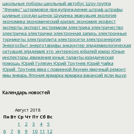
школьные поборы
школьный автобус
Шоу группа
"Феникс"
штормовое предупреждение
штраф
штрафы
шумные соседи
щенок
Щукинка
эвакуация
экология
экономика
экономический кризис
экономия
экофест
эксперты
экспорт
экстремизм
электрика
электричество
электричка
электрички
электронная запись
электронные
турникеты
электроплита
электросети
электроэнергия
Энергосбыт
энерготарифы
энкаунтер
эпидемиологическая
ситуация
эпидемия
это_интересно
юбилей
юмор
Юные
инспекторы движения
юные таланты
юридическая
помощь
Юрий Гулягин
Юрий Трутнев
Юрий Чайка
Юрий_Трутнев
явка с повинной
Якунин
ямочный ремонт
ямы
январь
Япония
ярмарка
ярмарка вакансий
ясли
ящур
Календарь новостей
Август 2018
Пн
Вт
Ср
Чт
Пт
Сб
Вс
1
2
3
4
5
6
7
8
9
10
11
12