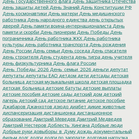
День Государственного флага
День защитника Отечества
день защиты детей
День Знаний
День Конституции РФ
День космонавтики
День матери
День медицинского
работника
День народного единства
день открытых
дверей
День памяти воина-интернационалиста
День
памяти и скорби
День пионерии
День Победы
День
пограничника
День работника ЖКХ
День работника
культуры
день работника транспорта
День рождения
День России
День семьи
День соседа
День спасателя
день строителя
День студента
день тигра
день учителя
день физкультурника
День флага России
День_Победы_2026
День_семьи_2026
деньги
депутат
депутаты
депутаты ЕАО
детдом
дети
детсады
детская
больница
детская музыкальная школа
детская площадка
детская_больница
детские батуты
детские выплаты
детские пособия
детские сады
детский дом
детский
лагерь
детский сад
детское питание
детское пособие
Джабаров
Джанхотов
дзюдо
диабет
дикие животные
диспансеризация
дистанционка
дистанционное
образование
Дмитрий Меведев
Дмитрий Медведев
Дмитрий Нестеров
Доблесть_Хингана
Добрые люди
Добрые руки
довыборы_в_Думу
дождь
документальный
фильм
долг
долги
долги по зарплате
долговая нагрузка