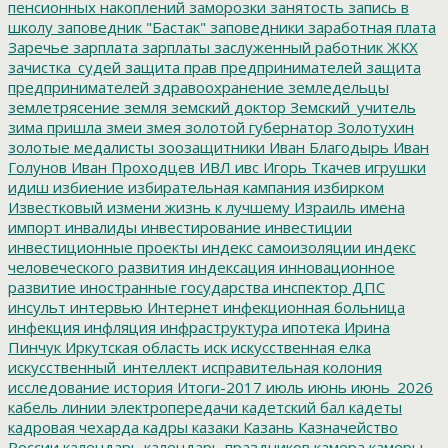
пенсионных накоплений
заморозки
занятость
запись в
школу
заповедник "Бастак"
заповедники
заработная плата
Заречье
зарплата
зарплаты
заслуженный работник ЖКХ
зачистка_судей
защита прав предпринимателей
защита
предпринимателей
здравоохранение
земледельцы
землетрясение
земля
земский доктор
Земский_учитель
зима пришла
змеи
змея
золотой губернатор
Золотухин
золотые медалисты
зоозащитники
Иван Благодырь
Иван
Голунов
Иван Проходцев
ИВЛ
ивс
Игорь Ткачев
игрушки
идиш
избиение
избирательная кампания
избирком
Известковый
измени жизнь к лучшему
Израиль
имена
импорт
инвалиды
инвестирование
инвестиции
инвестиционные проекты
индекс самоизоляции
индекс
человеческого развития
индексация
инновационное
развитие
иностранные государства
инспектор ДПС
инсульт
интервью
Интернет
инфекционная больница
инфекция
инфляция
инфраструктура
ипотека
Ирина
Пинчук
Иркутская область
иск
искусственная елка
искусственный_интеллект
исправительная колония
исследование
история
Итоги-2017
июль
июнь
июнь_2026
кабель линии электропередачи
кадетский бал
кадеты
кадровая чехарда
кадры
казаки
Казань
Казначейство
России
календарь
календарь праздников
камера
камеры