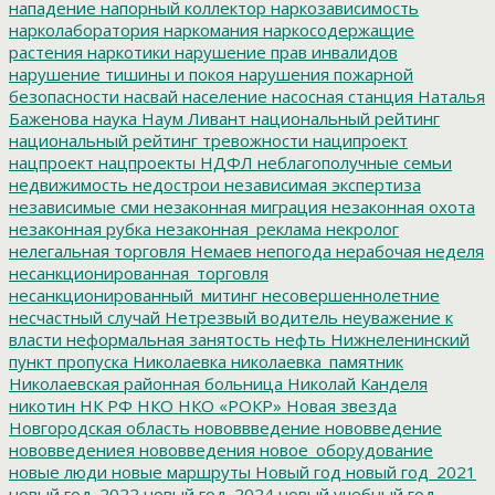
нападение
напорный коллектор
наркозависимость
нарколаборатория
наркомания
наркосодержащие
растения
наркотики
нарушение прав инвалидов
нарушение тишины и покоя
нарушения пожарной
безопасности
насвай
население
насосная станция
Наталья
Баженова
наука
Наум Ливант
национальный рейтинг
национальный рейтинг тревожности
наципроект
нацпроект
нацпроекты
НДФЛ
неблагополучные семьи
недвижимость
недострои
независимая экспертиза
независимые сми
незаконная миграция
незаконная охота
незаконная рубка
незаконная_реклама
некролог
нелегальная торговля
Немаев
непогода
нерабочая неделя
несанкционированная_торговля
несанкционированный_митинг
несовершеннолетние
несчастный случай
Нетрезвый водитель
неуважение к
власти
неформальная занятость
нефть
Нижнеленинский
пункт пропуска
Николаевка
николаевка_памятник
Николаевская районная больница
Николай Канделя
никотин
НК РФ
НКО
НКО «РОКР»
Новая звезда
Новгородская область
нововвведение
нововведение
нововведениея
нововведения
новое_оборудование
новые люди
новые маршруты
Новый год
новый год_2021
новый год_2022
новый год_2024
новый учебный год