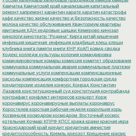
Камчатка
Камчатский край
канализация
капитальный
ремонт
капремонт
карантин
карате
каратин
катастрофа
кафе
качество жизни
качество и безопасность
качество
молока
качество обслуживания
Кванториум
квартиры
квитанция
КДН
кедровые шишки
Кемерово
кинозал
кинологи
кинотеатр "Родина"
Кирга
китай
кишечная
инфекция
кишечная_инфекция
кладбище
клещ
клещи
клубника
книга памяти
книги
КНР
КоАП
ковид-сводка
Кодекс
колледж культуры
колония
командировка
командировочные
комары
комиссия
комитет образования
коммуналка
коммунальная авария
коммунальные платежи
коммунальные услуги
компенсации
компенсационные
расходы
компенсация
комфортная городская среда
кондитерские изделия
конкурс
Конрад
Константин
Лазарев
конституционный суд
конституция
контрабанда
контрафакт
конфликт интересов
концерт
Корж
коронавирус
коронавирусные выплаты
коронаврус
Коростелев
короткая рабочая неделя
коррупция
корь
Косвинцев
космодром
космодром_Восточный
космос
котельная
Кочмар
КПРФ
КПСС
кража
кражи
красная икра
Краснодарский край
кредит
кредитная амнистия
кредитоспособность
Кремль
креозот
Крещение
кризис