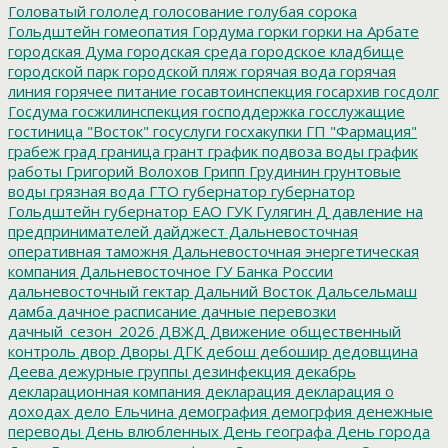
Головатый
гололед
голосование
голубая сорока
Гольдштейн
гомеопатия
Гордума
горки
горки на Арбате
городская Дума
городская среда
городское кладбище
городской парк
городской пляж
горячая вода
горячая
линия
горячее питание
госавтоинспекция
госархив
госдолг
Госдума
госжилинспекция
господдержка
госслужащие
гостиница "Восток"
госуслуги
госхакупки
ГП "Фармация"
грабеж
град
граница
грант
график подвоза воды
график
работы
Григорий Волохов
Грипп
Грудинин
грунтовые
воды
грязная вода
ГТО
губернатор
губернатор
Гольдштейн
губернатор ЕАО
ГУК
Гулягин
Д
давление на
предпринимателей
дайджест
Дальневосточная
оперативная таможня
Дальневосточная энергетическая
компания
Дальневосточное ГУ Банка России
дальневосточный гектар
Дальний Восток
Дальсельмаш
дамба
дачное расписание
дачные перевозки
дачный_сезон_2026
ДВЖД
Движение общественный
контроль
двор
Дворы
ДГК
дебош
дебошир
дедовщина
Деева
дежурные группы
дезинфекция
декабрь
декларационная компания
декларация
декларация о
доходах
дело Ельчина
демография
демогрфия
денежные
переводы
День влюбленных
День географа
День города