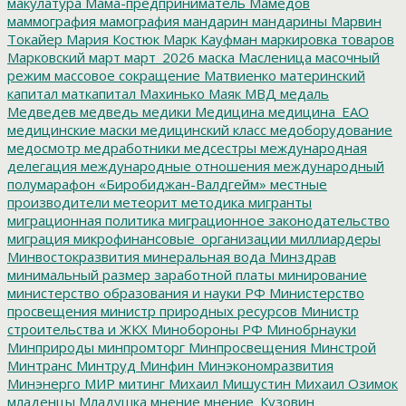
макулатура
Мама-предприниматель
Мамедов
маммография
мамография
мандарин
мандарины
Марвин
Токайер
Мария Костюк
Марк Кауфман
маркировка товаров
Марковский
март
март_2026
маска
Масленица
масочный
режим
массовое сокращение
Матвиенко
материнский
капитал
маткапитал
Махинько
Маяк
МВД
медаль
Медведев
медведь
медики
Медицина
медицина_ЕАО
медицинские маски
медицинский класс
медоборудование
медосмотр
медработники
медсестры
международная
делегация
международные отношения
международный
полумарафон «Биробиджан-Валдгейм»
местные
производители
метеорит
методика
мигранты
миграционная политика
миграционное законодательство
миграция
микрофинансовые_организации
миллиардеры
Минвостокразвития
минеральная вода
Минздрав
минимальный размер заработной платы
минирование
министерство образования и науки РФ
Министерство
просвещения
министр природных ресурсов
Министр
строительства и ЖКХ
Минобороны РФ
Минобрнауки
Минприроды
минпромторг
Минпросвещения
Минстрой
Минтранс
Минтруд
Минфин
Минэкономразвития
Минэнерго
МИР
митинг
Михаил Мишустин
Михаил Озимок
младенцы
Младушка
мнение
мнение_Кузовин