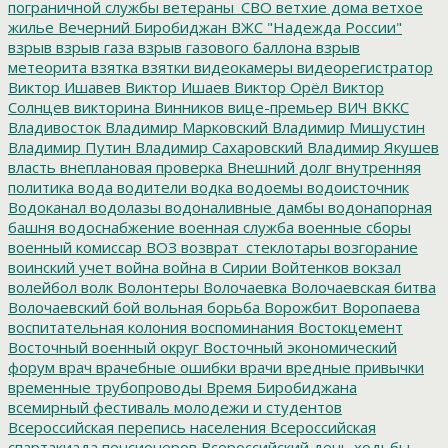
пограничной службы
ветераны_СВО
ветхие дома
ветхое
жилье
Вечерний Биробиджан
ВЖС "Надежда России"
взрыв
взрыв газа
взрыв газового баллона
взрыв
метеорита
взятка
взятки
видеокамеры
видеорегистратор
Виктор Ишавев
Виктор Ишаев
Виктор Орёл
Виктор
Солнцев
викторина
Винников
вице-премьер
ВИЧ
ВККС
Владивосток
Владимир Марковский
Владимир Мишустин
Владимир Путин
Владимир Сахаровский
Владимир Якушев
власть
внеплановая проверка
Внешний долг
внутренняя
политика
вода
водители
водка
водоемы
водоисточник
Водоканал
водолазы
водоналивные дамбы
водонапорная
башня
водоснабжение
военная служба
военные сборы
военный комиссар
ВОЗ
возврат_стеклотары
возгорание
воинский учет
война
война в Сирии
Войтенков
вокзал
волейбол
волк
Волонтеры
Волочаевка
Волочаевская битва
Волочаевский бой
вольная борьба
Ворожбит
Воропаева
воспитательная колония
воспоминания
Востокцемент
Восточный военный округ
Восточный экономический
форум
врач
врачебные ошибки
врачи
вредные привычки
временные трубопроводы
Время Биробиджана
всемирный фестиваль молодежи и студентов
Всероссийская перепись населения
Всероссийская
спартакиада пенсионеров
Всероссийский день ходьбы