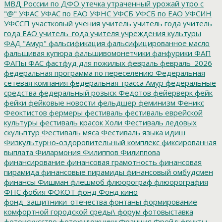
МВД России по ДФО
утечка
утраченный урожай
утро с
"@"
УФАС
УФАС по ЕАО
УФНС
УФСБ
УФСБ по ЕАО
УФСИН
УФССП
участковый
учения
учитель
учитель года
учитель
года ЕАО
учитель_года
учителя
учреждения культуры
ФАД "Амур"
фальсификация
фальсифицированное масло
фальшивая купюра
фальшивомонетчики
фанфурики
ФАП
ФАПы
ФАС
фастфуд для пожилых
февраль
февраль_2026
федеральная программа по переселению
Федеральная
сетевая компания
федеральная трасса Амур
федеральные
средства
федеральный розыск
Федотов
фейерверк
фейк
фейки
фейковые новости
фельдшер
феминизм
Феникс
Феоктистов
фермеры
фестиваль
фестиваль еврейской
культуры
фестиваль красок Холи
Фестиваль ледовых
скульптур
Фестиваль мяса
Фестиваль языка идиш
Физкультурно-оздоровительный комплекс
фиксированная
выплата
Филармония
Филиппов
Филиппова
финансирование
финансовая грамотность
финансовая
пирамида
финансовые пирамиды
финансовый омбудсмен
финансы
Фишман
флешмоб
флюорограф
флюорография
ФНС
фобия
ФОКОТ
фонд
Фонд кино
фонд_защитники_отечества
фонтаны
формирование
комфортной городской среды\
форум
фотовыставка
фотоискусство
фотохудожники
Франция
Фрейд
фрукты