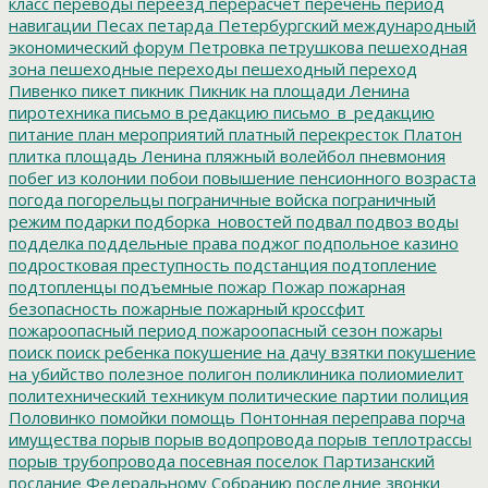
класс
переводы
переезд
перерасчет
перечень
период
навигации
Песах
петарда
Петербургский международный
экономический форум
Петровка
петрушкова
пешеходная
зона
пешеходные переходы
пешеходный переход
Пивенко
пикет
пикник
Пикник на площади Ленина
пиротехника
письмо в редакцию
письмо_в_редакцию
питание
план мероприятий
платный перекресток
Платон
плитка
площадь Ленина
пляжный волейбол
пневмония
побег из колонии
побои
повышение пенсионного возраста
погода
погорельцы
пограничные войска
пограничный
режим
подарки
подборка_новостей
подвал
подвоз воды
подделка
поддельные права
поджог
подпольное казино
подростковая преступность
подстанция
подтопление
подтопленцы
подъемные
пожар
Пожар
пожарная
безопасность
пожарные
пожарный кроссфит
пожароопасный период
пожароопасный сезон
пожары
поиск
поиск ребенка
покушение на дачу взятки
покушение
на убийство
полезное
полигон
поликлиника
полиомиелит
политехнический техникум
политические партии
полиция
Половинко
помойки
помощь
Понтонная переправа
порча
имущества
порыв
порыв водопровода
порыв теплотрассы
порыв трубопровода
посевная
поселок Партизанский
послание Федеральному Собранию
последние звонки