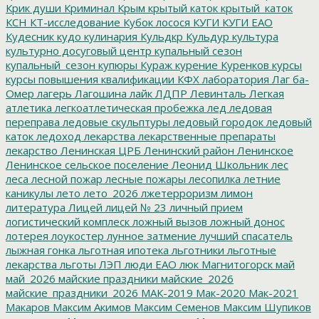
Крик души
Криминал
Крым
крытый каток
крытый_каток
КСН
КТ-исследование
Кубок лосося
КУГИ
КУГИ ЕАО
Кудесник
кудо
кулинария
Кульдкр
Кульдур
культура
культурно досуговый центр
купальный сезон
купальный_сезон
купюры
Кураж
курение
Куренков
курсы
курсы повышения квалификации
КФХ
лаборатория
Лаг ба-
Омер
лагерь
Лагошина
лайк
ЛДПР
Левинталь
Легкая
атлетика
легкоатлетическая пробежка
лед
ледовая
переправа
ледовые скульптуры
ледовый городок
ледовый
каток
ледоход
лекарства
лекарственные препараты
лекарство
Ленинская ЦРБ
Ленинский район
Ленинское
Ленинское сельское поселение
Леонид Школьник
лес
леса
лесной пожар
лесные пожары
лесопилка
летние
каникулы
лето
лето_2026
лжетерроризм
лимон
литература
Лицей
лицей № 23
личный прием
логистический комплеск
ложный вызов
ложный донос
лотерея
лоукостер
лунное затмение
лучший спасатель
лыжная гонка
льготная ипотека
льготники
льготные
лекарства
льготы
ЛЭП
люди ЕАО
люк
Магнитогорск
май
май_2026
майские праздники
майские_2026
майские_праздники_2026
МАК-2019
Мак-2020
Мак-2021
Макаров
Максим Акимов
Максим Семенов
Максим Шупиков