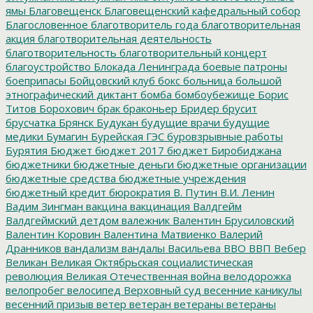
ямы
Благовещенск
Благовещенский кафедральный собор
Благословенное
благотворитель года
благотворительная
акция
благотворительная деятельность
благотворительность
благотворительный концерт
благоустройство
Блокада Ленинграда
боевые патроны
боеприпасы
Бойцовский клуб
бокс
больница
большой
этнографический диктант
бомба
бомбоубежище
Борис
Титов
Борохович
брак
браконьер
Бридер
брусит
брусчатка
Брянск
Будукан
будущие врачи
будущие
медики
Бумагин
Бурейская ГЭС
буровзрывные работы
Бурятия
Бюджет
бюджет 2017
бюджет Биробиджана
бюджетники
бюджетные деньги
бюджетные организации
бюджетные средства
бюджетные учреждения
бюджетный кредит
бюрократия
В. Путин
В.И. Ленин
Вадим Зингман
вакцина
вакцинация
Валдгейм
Валдгеймский детдом
валежник
Валентин Брусиловский
Валентин Коровин
Валентина Матвиенко
Валерий
Дранников
вандализм
вандалы
Васильева
ВВО
ВВП
Вебер
Великан
Великая Октябрьская социалистическая
революция
Великая Отечественная война
велодорожка
велопробег
велосипед
Верховный суд
весенние каникулы
весенний призыв
ветер
ветеран
ветераны
ветераны