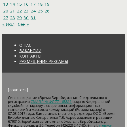
13
14
15
16
17
18
19
20
21
22
23
24
25
26
27
28
29
30
31
« Июл
Сен »
О НАС
ВАКАНСИИ
КОНТАКТЫ
РАЗМЕЩЕНИЕ РЕКЛАМЫ
[counters]
Сетевое издание «Время Биробиджана». Свидетельство о
регистрации
СМИ ЭЛ № ФС 77 - 68811
выдано Федеральной
службой по надзору в сфере связи, информационных
технологий и массовых коммуникаций (Роскомнадзор) от
07.03.2017 года. Заместитель главного редактора ООО «Время
Биробиджана»: Кондратенко Т.В. Адрес издателя и редакции:
679015, Еврейская автономная область, г. Биробиджан, ул.
Физкультурная, д. 26. Телефон (42622) 2-17-85. E-mail:
vremya-