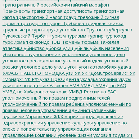
трансграничный российско-китайский марафон
Транснефть
транспортная доступность
транспортная
карта
транспортный налог
траур
тревожный сигнал
Тромса
тротуар
тротуары
Трубачев
трудовая книжка
трудовые ресурсы
трудоустройство
Трутнев
туберкулез
Тукалевский
Турбин
туризм
туризмм
турнир
турпоход
турфирма
тхэквондо
ТЭЦ
Тюмень
тюрьма
Тяжелая
атлетика
убийство
уборка улиц
убыль
убыль населения
убыточность
увольнение
увольнения
уголовное дело
уголовное преследование
уголовный кодекс
уголовный
розыск
уголоное дело
уголь
угон
угон автомобиля
удача
УЖАСЫ НАШЕГО ГОРОДКА
узи
УК
УК "ДомСтроСервис"
УК
"Монарх"
УК РФ
указ Президента
укладка
Украина
укусы
уличное освещение
Улюкаев
УМВ
УМВД
УМВД по ЕАО
УМВД по Хабаровскому краю
УМВД России по ЕАО
уполномоченный по правам предпринимателей
уполномоченный по правам ребенка
уполномоченный по
правам человека
управление административными
зданиями
Управление ЖКХ мэрии города
управление
здравоохранения
управление культуры
управление по
опеке и попечительству
управляющая компания
управляющие компании
уровень жизни
условия труда
УТ