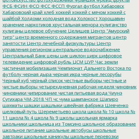
ФСБ
ФСИН
ФСО
ФСС
ФССП
Фургал
футбол
Хабаровск
Хабаровский край
хлеб
хоккей
хоккей с мячом
хоккей с
шайбой
Холдоми
холодная вода
Холокост
Хорошавин
хранение наркотиков
хрустальная менора
хулиганство
хулиганы
целевое обучение
Целищев
Центр "Амурский
тигр"
центр временного содержания мигрантов
центр
занятости
Центр лечебной физкультуры
Центр
управления регионом
центральное водоснабжение
Центральный Банк
цены
цик
циклон
цирк
цифровое
телевидение
цифровой рубль
ЦСМ
ЦУР
Час земли
частичная мобилизация
Чемпионат Дальнего Востока по
футболу
черная дыра
черная икра
черные лесорубы
Черный куб
черный список
честные выборы
честные и
чистые выборы
четырехдневная рабочая неделя
чиновник
чиновники
чипирование
чистая питьевая вода
Чиунэ
Сугихара
ЧМ-2018
ЧП
чс
чума
шампанское
Шапиро
шахматы
шашки
шашлыки
швейная фабрика
Шевченко
шелковый путь
Шереметьево
школа
школа № 10
школа №
11
школа № 4
школа № 9
школы
школьная ярмарка
школьники
школьница из Томсино
школьное образование
школьное питание
школьные автобусы
школьные
завтраки
школьные каникулы
школьные перевозки