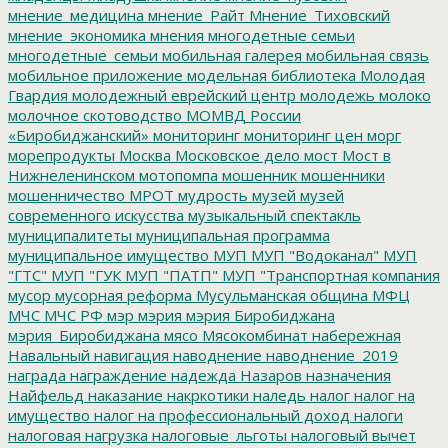
мнение_медицина
мнение_Райт
Мнение_Тиховский
мнение_экономика
мнения
многодетные семьи
многодетные_семьи
мобильная галерея
мобильная связь
мобильное приложение
модельная библиотека
Молодая
Гвардия
молодежный еврейский центр
молодежь
молоко
молочное скотоводство
МОМВД России
«Биробиджанский»
мониторинг
мониторинг цен
морг
морепродукты
Москва
Московское дело
мост
Мост в
Нижнеленинском
мотопомпа
мошенник
мошенники
мошенничество
МРОТ
мудрость
музей
музей
современного искусства
музыкальный спектакль
муниципалитеты
муниципальная программа
муниципальное имущество
МУП
МУП "Водоканал"
МУП
"ГТС"
МУП "ГУК
МУП "ПАТП"
МУП "Транспортная компания
мусор
мусорная реформа
Мусульманская община
МФЦ
МЧС
МЧС РФ
мэр
мэрия
мэрия Биробиджана
мэрия_Биробиджана
мясо
Мясокомбинат
набережная
Навальный
навигация
наводнение
наводнение_2019
награда
награждение
надежда
Назаров
назначения
Найфельд
наказание
накркотики
наледь
налог
налог на
имущество
налог на профессиональный доход
налоги
налоговая нагрузка
налоговые_льготы
налоговый вычет