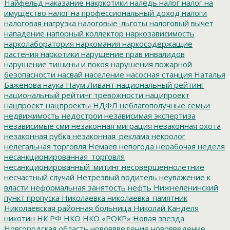
Найфельд
наказание
накркотики
наледь
налог
налог на
имущество
налог на профессиональный доход
налоги
налоговая нагрузка
налоговые_льготы
налоговый вычет
нападение
напорный коллектор
наркозависимость
нарколаборатория
наркомания
наркосодержащие
растения
наркотики
нарушение прав инвалидов
нарушение тишины и покоя
нарушения пожарной
безопасности
насвай
население
насосная станция
Наталья
Баженова
наука
Наум Ливант
национальный рейтинг
национальный рейтинг тревожности
наципроект
нацпроект
нацпроекты
НДФЛ
неблагополучные семьи
недвижимость
недострои
независимая экспертиза
независимые сми
незаконная миграция
незаконная охота
незаконная рубка
незаконная_реклама
некролог
нелегальная торговля
Немаев
непогода
нерабочая неделя
несанкционированная_торговля
несанкционированный_митинг
несовершеннолетние
несчастный случай
Нетрезвый водитель
неуважение к
власти
неформальная занятость
нефть
Нижнеленинский
пункт пропуска
Николаевка
николаевка_памятник
Николаевская районная больница
Николай Канделя
никотин
НК РФ
НКО
НКО «РОКР»
Новая звезда
Новгородская область
нововвведение
нововведение