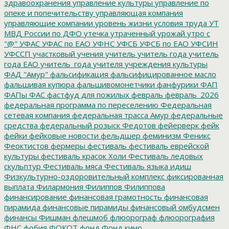
здравоохранения
управление культуры
управление по
опеке и попечительству
управляющая компания
управляющие компании
уровень жизни
условия труда
УТ
МВД России по ДФО
утечка
утраченный урожай
утро с
"@"
УФАС
УФАС по ЕАО
УФНС
УФСБ
УФСБ по ЕАО
УФСИН
УФССП
участковый
учения
учитель
учитель года
учитель
года ЕАО
учитель_года
учителя
учреждения культуры
ФАД "Амур"
фальсификация
фальсифицированное масло
фальшивая купюра
фальшивомонетчики
фанфурики
ФАП
ФАПы
ФАС
фастфуд для пожилых
февраль
февраль_2026
федеральная программа по переселению
Федеральная
сетевая компания
федеральная трасса Амур
федеральные
средства
федеральный розыск
Федотов
фейерверк
фейк
фейки
фейковые новости
фельдшер
феминизм
Феникс
Феоктистов
фермеры
фестиваль
фестиваль еврейской
культуры
фестиваль красок Холи
Фестиваль ледовых
скульптур
Фестиваль мяса
Фестиваль языка идиш
Физкультурно-оздоровительный комплекс
фиксированная
выплата
Филармония
Филиппов
Филиппова
финансирование
финансовая грамотность
финансовая
пирамида
финансовые пирамиды
финансовый омбудсмен
финансы
Фишман
флешмоб
флюорограф
флюорография
ФНС
фобия
ФОКОТ
фонд
Фонд кино