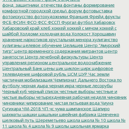
фонд_защитники_отечества
фонтаны
формирование
комфортной городской среды\
форум
фотовыставка
фотоискусство
фотохудожники
Франция
Фрейд
фрукты
ФСБ
ФСИН
ФСО
ФСС
ФССП
Фургал
футбол
Хабаровск
Хабаровский край
хлеб
хоккей
хоккей с мячом
хоккей с
шайбой
Холдоми
холодная вода
Холокост
Хорошавин
хранение наркотиков
хрустальная менора
хулиганство
хулиганы
целевое обучение
Целищев
Центр "Амурский
тигр"
центр временного содержания мигрантов
центр
занятости
Центр лечебной физкультуры
Центр
управления регионом
центральное водоснабжение
Центральный Банк
цены
цик
циклон
цирк
цифровое
телевидение
цифровой рубль
ЦСМ
ЦУР
Час земли
частичная мобилизация
Чемпионат Дальнего Востока по
футболу
черная дыра
черная икра
черные лесорубы
Черный куб
черный список
честные выборы
честные и
чистые выборы
четырехдневная рабочая неделя
чиновник
чиновники
чипирование
чистая питьевая вода
Чиунэ
Сугихара
ЧМ-2018
ЧП
чс
чума
шампанское
Шапиро
шахматы
шашки
шашлыки
швейная фабрика
Шевченко
шелковый путь
Шереметьево
школа
школа № 10
школа №
11
школа № 4
школа № 9
школы
школьная ярмарка