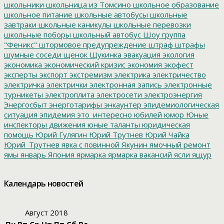
школьники
школьница из Томсино
школьное образование
школьное питание
школьные автобусы
школьные
завтраки
школьные каникулы
школьные перевозки
школьные поборы
школьный автобус
Шоу группа
"Феникс"
штормовое предупреждение
штраф
штрафы
шумные соседи
щенок
Щукинка
эвакуация
экология
экономика
экономический кризис
экономия
экофест
эксперты
экспорт
экстремизм
электрика
электричество
электричка
электрички
электронная запись
электронные
турникеты
электроплита
электросети
электроэнергия
Энергосбыт
энерготарифы
энкаунтер
эпидемиологическая
ситуация
эпидемия
это_интересно
юбилей
юмор
Юные
инспекторы движения
юные таланты
юридическая
помощь
Юрий Гулягин
Юрий Трутнев
Юрий Чайка
Юрий_Трутнев
явка с повинной
Якунин
ямочный ремонт
ямы
январь
Япония
ярмарка
ярмарка вакансий
ясли
ящур
Календарь новостей
Август 2018