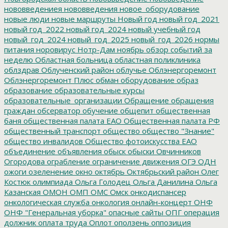
нововведениея
нововведения
новое_оборудование
новые люди
новые маршруты
Новый год
новый год_2021
новый год_2022
новый год_2024
новый учебный год
новый_год_2024
новый_год_2025
новый_год_2026
нормы
питания
норовирус
Нотр-Дам
ноябрь
обзор событий за
неделю
Областная больница
областная поликлиника
облздрав
Облученский район
облучье
Облэнергоремонт
Облэнергоремонт Плюс
обман
оборудование
образ
образование
образовательные курсы
образовательные_организации
Обращение
обращения
граждан
обсерватор
обучение
общепит
общественная
баня
общественная палата ЕАО
Общественная палата РФ
общественный транспорт
общество
общество "Знание"
общество инвалидов
Общество фотоискусства ЕАО
объединение
объявления
обыск
обыски
Овчинников
Огородова
ограбление
ограничение движения
ОГЭ
ОДН
ожоги
озеленение
окно
октябрь
Октябрьский район
Олег
Костюк
олимпиада
Ольга Голодец
Ольга Данилина
Ольга
Казанская
ОМОН
ОМП
ОМС
Омск
онкодиспансер
онкологическая служба
онкология
онлайн-концерт
ОНФ
ОНФ "Генеральная уборка"
опасные сайты
ОПГ
операция
должник
оплата труда
Оплот
оползень
оппозиция