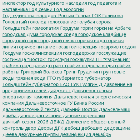
инспектор
год культурного наследия
год педагога и
наставника
Год семьи
Год экологии
Год_единства_народов_России
Гознак
ГОК
Голикова
Головатый
гололед
голосование
голубая сорока
Гольдштейн
гомеопатия
Гордума
горки
горки на Арбате
городская Дума
городская среда
городское кладбище
городской парк
городской пляж
горячая вода
горячая
линия
горячее питание
госавтоинспекция
госархив
госдолг
Госдума
госжилинспекция
господдержка
госслужащие
гостиница "Восток"
госуслуги
госхакупки
ГП "Фармация"
грабеж
град
граница
грант
график подвоза воды
график
работы
Григорий Волохов
Грипп
Грудинин
грунтовые
воды
грязная вода
ГТО
губернатор
губернатор
Гольдштейн
губернатор ЕАО
ГУК
Гулягин
Д
давление на
предпринимателей
дайджест
Дальневосточная
оперативная таможня
Дальневосточная энергетическая
компания
Дальневосточное ГУ Банка России
дальневосточный гектар
Дальний Восток
Дальсельмаш
дамба
дачное расписание
дачные перевозки
дачный_сезон_2026
ДВЖД
Движение общественный
контроль
двор
Дворы
ДГК
дебош
дебошир
дедовщина
Деева
дежурные группы
дезинфекция
декабрь