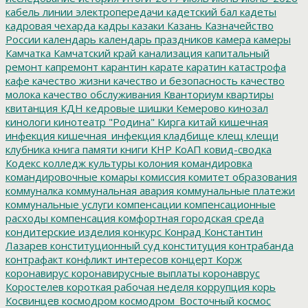
кабель линии электропередачи
кадетский бал
кадеты
кадровая чехарда
кадры
казаки
Казань
Казначейство
России
календарь
календарь праздников
камера
камеры
Камчатка
Камчатский край
канализация
капитальный
ремонт
капремонт
карантин
карате
каратин
катастрофа
кафе
качество жизни
качество и безопасность
качество
молока
качество обслуживания
Кванториум
квартиры
квитанция
КДН
кедровые шишки
Кемерово
кинозал
кинологи
кинотеатр "Родина"
Кирга
китай
кишечная
инфекция
кишечная_инфекция
кладбище
клещ
клещи
клубника
книга памяти
книги
КНР
КоАП
ковид-сводка
Кодекс
колледж культуры
колония
командировка
командировочные
комары
комиссия
комитет образования
коммуналка
коммунальная авария
коммунальные платежи
коммунальные услуги
компенсации
компенсационные
расходы
компенсация
комфортная городская среда
кондитерские изделия
конкурс
Конрад
Константин
Лазарев
конституционный суд
конституция
контрабанда
контрафакт
конфликт интересов
концерт
Корж
коронавирус
коронавирусные выплаты
коронаврус
Коростелев
короткая рабочая неделя
коррупция
корь
Косвинцев
космодром
космодром_Восточный
космос