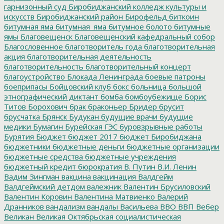
гарнизонный суд
Биробиджанский колледж культуры и
искусств
Биробиджанский район
Бирофельд
биткоин
битумная яма
битумная_яма
битумное болото
битумные
ямы
Благовещенск
Благовещенский кафедральный собор
Благословенное
благотворитель года
благотворительная
акция
благотворительная деятельность
благотворительность
благотворительный концерт
благоустройство
Блокада Ленинграда
боевые патроны
боеприпасы
Бойцовский клуб
бокс
больница
большой
этнографический диктант
бомба
бомбоубежище
Борис
Титов
Борохович
брак
браконьер
Бридер
брусит
брусчатка
Брянск
Будукан
будущие врачи
будущие
медики
Бумагин
Бурейская ГЭС
буровзрывные работы
Бурятия
Бюджет
бюджет 2017
бюджет Биробиджана
бюджетники
бюджетные деньги
бюджетные организации
бюджетные средства
бюджетные учреждения
бюджетный кредит
бюрократия
В. Путин
В.И. Ленин
Вадим Зингман
вакцина
вакцинация
Валдгейм
Валдгеймский детдом
валежник
Валентин Брусиловский
Валентин Коровин
Валентина Матвиенко
Валерий
Дранников
вандализм
вандалы
Васильева
ВВО
ВВП
Вебер
Великан
Великая Октябрьская социалистическая