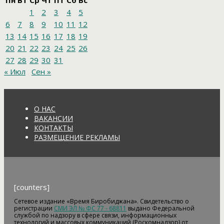
Пн
Вт
Ср
Чт
Пт
Сб
Вс
1
2
3
4
5
6
7
8
9
10
11
12
13
14
15
16
17
18
19
20
21
22
23
24
25
26
27
28
29
30
31
« Июл
Сен »
О НАС
ВАКАНСИИ
КОНТАКТЫ
РАЗМЕЩЕНИЕ РЕКЛАМЫ
[counters]
Сетевое издание «Время Биробиджана». Свидетельство о
регистрации
СМИ ЭЛ № ФС 77 - 68811
выдано Федеральной
службой по надзору в сфере связи, информационных
технологий и массовых коммуникаций (Роскомнадзор) от