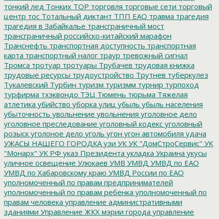
тонкий лед
Тонких
ТОР
торговля
торговые сети
торговый
центр
тос
Тотальный диктант
ТПП ЕАО
травма
трагедия
трагедия в Забайкалье
трансграничный мост
трансграничный российско-китайский марафон
Транснефть
транспортная доступность
транспортная
карта
транспортный налог
траур
тревожный сигнал
Тромса
тротуар
тротуары
Трубачев
трудовая книжка
трудовые ресурсы
трудоустройство
Трутнев
туберкулез
Тукалевский
Турбин
туризм
туризмм
турнир
турпоход
турфирма
тхэквондо
ТЭЦ
Тюмень
тюрьма
Тяжелая
атлетика
убийство
уборка улиц
убыль
убыль населения
убыточность
увольнение
увольнения
уголовное дело
уголовное преследование
уголовный кодекс
уголовный
розыск
уголоное дело
уголь
угон
угон автомобиля
удача
УЖАСЫ НАШЕГО ГОРОДКА
узи
УК
УК "ДомСтроСервис"
УК
"Монарх"
УК РФ
указ Президента
укладка
Украина
укусы
уличное освещение
Улюкаев
УМВ
УМВД
УМВД по ЕАО
УМВД по Хабаровскому краю
УМВД России по ЕАО
уполномоченный по правам предпринимателей
уполномоченный по правам ребенка
уполномоченный по
правам человека
управление административными
зданиями
Управление ЖКХ мэрии города
управление