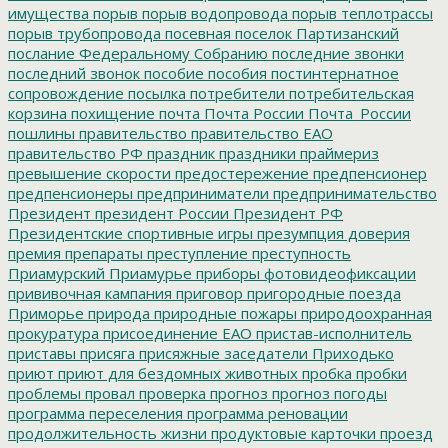
имущества
порыв
порыв водопровода
порыв теплотрассы
порыв трубопровода
посевная
поселок Партизанский
послание Федеральному Собранию
последние звонки
последний звонок
пособие
пособия
постинтернатное
сопровождение
посылка
потребители
потребительская
корзина
похищение
почта
Почта России
Почта_России
пошлины
правительство
правительство ЕАО
правительство РФ
праздник
праздники
праймериз
превышение скорости
предостережение
предпенсионер
предпенсионеры
предприниматели
предпринимательство
Президент
президент России
Президент РФ
Президентские спортивные игры
презумпция доверия
премия
препараты
преступление
преступность
Приамурский
Приамурье
приборы фотовидеофиксации
прививочная кампания
приговор
пригородные поезда
Приморье
природа
природные пожары
природоохранная
прокуратура
присоединение ЕАО
пристав-исполнитель
приставы
присяга
присяжные заседатели
Приходько
приют
приют для бездомных животных
пробка
пробки
проблемы
провал
проверка
прогноз
прогноз погоды
программа переселения
программа реновации
продолжительность жизни
продуктовые карточки
проезд