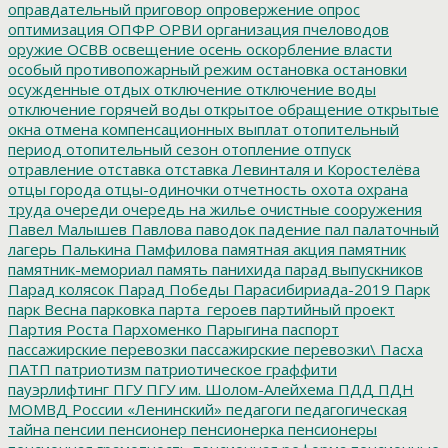
оправдательный приговор
опровержение
опрос
оптимизация
ОПФР
ОРВИ
организация пчеловодов
оружие
ОСВВ
освещение
осень
оскорбление власти
особый противопожарный режим
остановка
остановки
осужденные
отдых
отключение
отключение воды
отключение горячей воды
открытое обращение
открытые
окна
отмена компенсационных выплат
отопительный
период
отопительный сезон
отопление
отпуск
отравление
отставка
отставка Левинталя и Коростелёва
отцы города
отцы-одиночки
отчетность
охота
охрана
труда
очереди
очередь на жилье
очистные сооружения
Павел Малышев
Павлова
паводок
падение
пал
палаточный
лагерь
Палькина
Памфилова
памятная акция
памятник
памятник-мемориал
память
панихида
парад выпускников
Парад колясок
Парад Победы
Парасибириада-2019
Парк
парк Весна
парковка
парта_героев
партийный проект
Партия Роста
Пархоменко
Парыгина
паспорт
пассажирские перевозки
пассажирские перевозки\
Пасха
ПАТП
патриотизм
патриотическое граффити
пауэрлифтинг
ПГУ
ПГУ им. Шолом-Алейхема
ПДД
ПДН
МОМВД России «Ленинский»
педагоги
педагогическая
тайна
пенсии
пенсионер
пенсионерка
пенсионеры