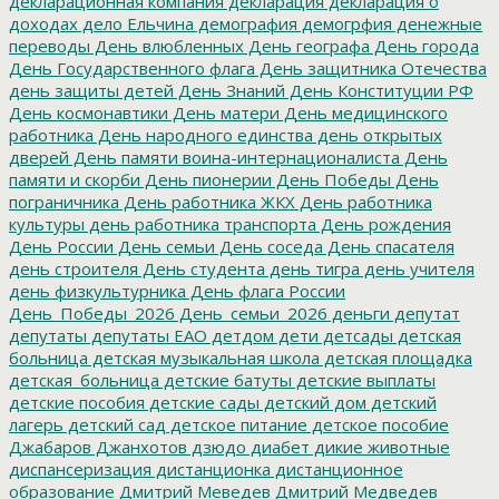
декларационная компания
декларация
декларация о
доходах
дело Ельчина
демография
демогрфия
денежные
переводы
День влюбленных
День географа
День города
День Государственного флага
День защитника Отечества
день защиты детей
День Знаний
День Конституции РФ
День космонавтики
День матери
День медицинского
работника
День народного единства
день открытых
дверей
День памяти воина-интернационалиста
День
памяти и скорби
День пионерии
День Победы
День
пограничника
День работника ЖКХ
День работника
культуры
день работника транспорта
День рождения
День России
День семьи
День соседа
День спасателя
день строителя
День студента
день тигра
день учителя
день физкультурника
День флага России
День_Победы_2026
День_семьи_2026
деньги
депутат
депутаты
депутаты ЕАО
детдом
дети
детсады
детская
больница
детская музыкальная школа
детская площадка
детская_больница
детские батуты
детские выплаты
детские пособия
детские сады
детский дом
детский
лагерь
детский сад
детское питание
детское пособие
Джабаров
Джанхотов
дзюдо
диабет
дикие животные
диспансеризация
дистанционка
дистанционное
образование
Дмитрий Меведев
Дмитрий Медведев