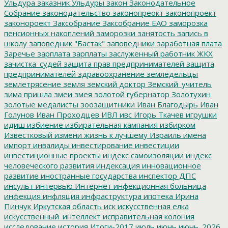
Ульдура
заказник Ульдуры
закон
Законодательное
Собрание
законодательство
законопреокт
законопроект
законороект
Заксобрание
Заксобрание ЕАО
заморозка
пенсионных накоплений
заморозки
занятость
запись в
школу
заповедник "Бастак"
заповедники
заработная плата
Заречье
зарплата
зарплаты
заслуженный работник ЖКХ
зачистка_судей
защита прав предпринимателей
защита
предпринимателей
здравоохранение
земледельцы
землетрясение
земля
земский доктор
Земский_учитель
зима пришла
змеи
змея
золотой губернатор
Золотухин
золотые медалисты
зоозащитники
Иван Благодырь
Иван
Голунов
Иван Проходцев
ИВЛ
ивс
Игорь Ткачев
игрушки
идиш
избиение
избирательная кампания
избирком
Известковый
измени жизнь к лучшему
Израиль
имена
импорт
инвалиды
инвестирование
инвестиции
инвестиционные проекты
индекс самоизоляции
индекс
человеческого развития
индексация
инновационное
развитие
иностранные государства
инспектор ДПС
инсульт
интервью
Интернет
инфекционная больница
инфекция
инфляция
инфраструктура
ипотека
Ирина
Пинчук
Иркутская область
иск
искусственная елка
искусственный_интеллект
исправительная колония
исследование
история
Итоги-2017
июль
июнь
июнь_2026