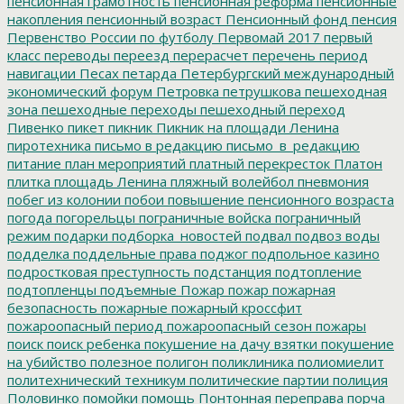
пенсионная грамотность
пенсионная реформа
пенсионные
накопления
пенсионный возраст
Пенсионный фонд
пенсия
Первенство России по футболу
Первомай 2017
первый
класс
переводы
переезд
перерасчет
перечень
период
навигации
Песах
петарда
Петербургский международный
экономический форум
Петровка
петрушкова
пешеходная
зона
пешеходные переходы
пешеходный переход
Пивенко
пикет
пикник
Пикник на площади Ленина
пиротехника
письмо в редакцию
письмо_в_редакцию
питание
план мероприятий
платный перекресток
Платон
плитка
площадь Ленина
пляжный волейбол
пневмония
побег из колонии
побои
повышение пенсионного возраста
погода
погорельцы
пограничные войска
пограничный
режим
подарки
подборка_новостей
подвал
подвоз воды
подделка
поддельные права
поджог
подпольное казино
подростковая преступность
подстанция
подтопление
подтопленцы
подъемные
Пожар
пожар
пожарная
безопасность
пожарные
пожарный кроссфит
пожароопасный период
пожароопасный сезон
пожары
поиск
поиск ребенка
покушение на дачу взятки
покушение
на убийство
полезное
полигон
поликлиника
полиомиелит
политехнический техникум
политические партии
полиция
Половинко
помойки
помощь
Понтонная переправа
порча