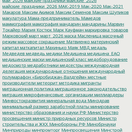
май_2026
майские праздники
майские_2026
майские_праздники_2026
МАК-2019
Мак-2020
Мак-2021
Макаров
Максим Акимов
Максим Семенов
Максим Шупиков
макулатура
Мама-предприниматель
Мамедов
маммография
мамография
мандарин
мандарины
Марвин
Токайер
Мария Костюк
Марк Кауфман
маркировка товаров
Марковский
март
март_2026
маска
Масленица
масочный
режим
массовое сокращение
Матвиенко
материнский
капитал
маткапитал
Махинько
Маяк
МВД
медаль
Медведев
медведь
медики
Медицина
медицина_ЕАО
медицинские маски
медицинский класс
медоборудование
медосмотр
медработники
медсестры
международная
делегация
международные отношения
международный
полумарафон «Биробиджан-Валдгейм»
местные
производители
метеорит
методика
мигранты
миграционная политика
миграционное законодательство
миграция
микрофинансовые_организации
миллиардеры
Минвостокразвития
минеральная вода
Минздрав
минимальный размер заработной платы
минирование
министерство образования и науки РФ
Министерство
просвещения
министр природных ресурсов
Министр
строительства и ЖКХ
Минобороны РФ
Минобрнауки
Минприроды
минпромторг
Минпросвещения
Минстрой