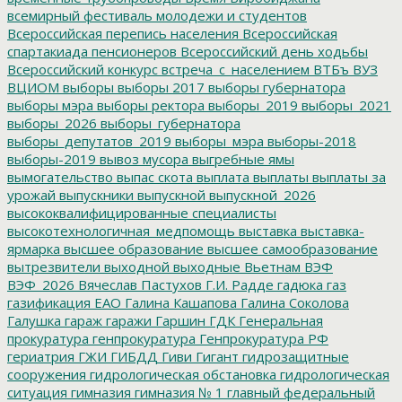
всемирный фестиваль молодежи и студентов
Всероссийская перепись населения
Всероссийская
спартакиада пенсионеров
Всероссийский день ходьбы
Всероссийский конкурс
встреча_с_населением
ВТБъ
ВУЗ
ВЦИОМ
выборы
выборы 2017
выборы губернатора
выборы мэра
выборы ректора
выборы_2019
выборы_2021
выборы_2026
выборы_губернатора
выборы_депутатов_2019
выборы_мэра
выборы-2018
выборы-2019
вывоз мусора
выгребные ямы
вымогательство
выпас скота
выплата
выплаты
выплаты за
урожай
выпускники
выпускной
выпускной_2026
высококвалифицированные специалисты
высокотехнологичная_медпомощь
выставка
выставка-
ярмарка
высшее образование
высшее самообразование
вытрезвители
выходной
выходные
Вьетнам
ВЭФ
ВЭФ_2026
Вячеслав Пастухов
Г.И. Радде
гадюка
газ
газификация ЕАО
Галина Кашапова
Галина Соколова
Галушка
гараж
гаражи
Гаршин
ГДК
Генеральная
прокуратура
генпрокуратура
Генпрокуратура РФ
гериатрия
ГЖИ
ГИБДД
Гиви
Гигант
гидрозащитные
сооружения
гидрологическая обстановка
гидрологическая
ситуация
гимназия
гимназия № 1
главный федеральный