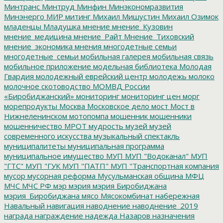
Минтранс
Минтруд
Минфин
Минэкономразвития
Минэнерго
МИР
митинг
Михаил Мишустин
Михаил Озимок
младенцы
Младушка
мнение
мнение_Кузовин
мнение_медицина
мнение_Райт
Мнение_Тиховский
мнение_экономика
мнения
многодетные семьи
многодетные_семьи
мобильная галерея
мобильная связь
мобильное приложение
модельная библиотека
Молодая
Гвардия
молодежный еврейский центр
молодежь
молоко
молочное скотоводство
МОМВД России
«Биробиджанский»
мониторинг
мониторинг цен
морг
морепродукты
Москва
Московское дело
мост
Мост в
Нижнеленинском
мотопомпа
мошенник
мошенники
мошенничество
МРОТ
мудрость
музей
музей
современного искусства
музыкальный спектакль
муниципалитеты
муниципальная программа
муниципальное имущество
МУП
МУП "Водоканал"
МУП
"ГТС"
МУП "ГУК
МУП "ПАТП"
МУП "Транспортная компания
мусор
мусорная реформа
Мусульманская община
МФЦ
МЧС
МЧС РФ
мэр
мэрия
мэрия Биробиджана
мэрия_Биробиджана
мясо
Мясокомбинат
набережная
Навальный
навигация
наводнение
наводнение_2019
награда
награждение
надежда
Назаров
назначения