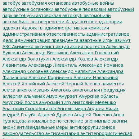
автобус
автобусная остановка
автобусные войны
автобусные остановки
автобусные перевозки
автобусный
парк
автобусы
автовокзал
автоклуб
автомобили
автомобиль
автоперевозки
Агада
агитпоезд
аграрии
адвокат
Адвокаты
административная комиссия
административная ответственность
административное
дело
администрация президента
азартные игры
азимут
АЗС
Акименко
активист
акция
акция протеста
Александр
Буксман
Александр Винников
Александр Головатый
Александр Золотухин
Александр Козлов
Александр
Левинталь
Александр Ливенталь
Александр Романов
Александр Соловьев
Александр Чаплыгин
Александра
Филиппова
Алексей Корниенко
Алексей Навальный
Алексей Хозяйский
Алексей Черный
Алеппо
алименты
Алиса
алкоголизация
Алкоголь
алкогольная продукция
аллергия
альманах
Амур
Амурзет
Амурская область
Амурский полоз
амурский тигр
Анатолий Мелешко
Анатолий Скоробогатов
Ангелы мира
Андрей Бялик
Андрей Голубь
Андрей Драчев
Андрей Пивенко
Анна
Кузнецова
аномальное потепление
анонимные звонки
анонс
антивандальные меры
антикоррупционное
законодательство
антисанитария
антитеррористическая