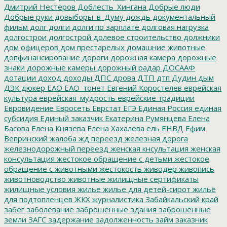
Дмитрий Нестеров
Доблесть_Хингана
Добрые люди
Добрые руки
довыборы_в_Думу
дождь
документальный
фильм
долг
долги
долги по зарплате
долговая нагрузка
долгострои
долгострой
долевое строительство
должники
дом офицеров
дом престарелых
домашние животные
допфинансирование
дороги
дорожная камера
дорожные
знаки
дорожные камеры
дорожный радар
ДОСААФ
дотации
доход
доходы
ДПС
дрова
ДТП
дтп
Дудин
дым
ДЭК
дюкер
ЕАО
ЕАО_тонет
Евгений Коростелев
еврейская
культура
еврейская_мудрость
еврейские традиции
Евровидение
Евросеть
Еврстат
ЕГЭ
Единая Россия
единая
субсидия
Единый заказчик
Екатерина Румянцева
Елена
Басова
Елена Князева
Елена Хахалева
ель
ЕНВД
Ефим
Вепринский
жалоба
жд переезд
железная дорога
железнодорожный переезд
женская кнсультация
женская
консультация
жестокое обращение с детьми
жестокое
обращение с животными
жестокость
живодер
живопись
животноводство
животные
жилищные сертификаты
жилищные условия
жилье
жилье для детей-сирот
жильё
для подтопленцев
ЖКХ
журналистика
Забайкальский край
забег
заболевание
заброшенные здания
заброшенные
земли
ЗАГС
задержание
задолженность
займ
заказник