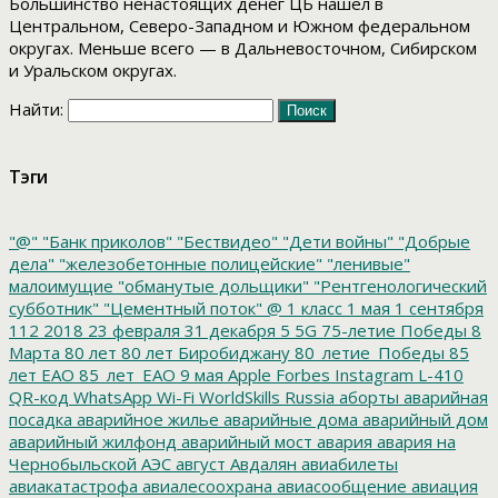
Большинство ненастоящих денег ЦБ нашел в
Центральном, Северо-Западном и Южном федеральном
округах. Меньше всего — в Дальневосточном, Сибирском
и Уральском округах.
Найти:
Тэги
"@"
"Банк приколов"
"Бествидео"
"Дети войны"
"Добрые
дела"
"железобетонные полицейские"
"ленивые"
малоимущие
"обманутые дольщики"
"Рентгенологический
субботник"
"Цементный поток"
@
1 класс
1 мая
1 сентября
112
2018
23 февраля
31 декабря
5
5G
75-летие Победы
8
Марта
80 лет
80 лет Биробиджану
80_летие_Победы
85
лет ЕАО
85_лет_ЕАО
9 мая
Apple
Forbes
Instagram
L-410
QR-код
WhatsApp
Wi-Fi
WorldSkills Russia
аборты
аварийная
посадка
аварийное жилье
аварийные дома
аварийный дом
аварийный жилфонд
аварийный мост
авария
авария на
Чернобыльской АЭС
август
Авдалян
авиабилеты
авиакатастрофа
авиалесоохрана
авиасообщение
авиация