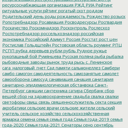
ресурсоснабжающая организация
РЖД
РИА Рейтинг
ритуальные услуги
рйтинг
рогатый скот
роддом
Родительский день
роды
рождаемость
Рождество
розыск
Ропотребнадзор
Росавиация
Росводресурсы
Росгвардия
Роскачество
Роскомнадзор
Росконтроль
Рослесхоз
Роспотребнадзор
россельхознадзор
российская
экономика
Российский Азимут
Россия
Росстат
рост цен
Ростислав Гольдштейн
Ростовская область
роуминг
РПЦ
РСПП
рубка деревьев
рубли
рубль
Рудное
ружье
рукопашный бой
Румянцева
Русская поляна
рыба
рыбалка
рыбоводные заводы
рынок труда
рысь
с. Ленинское
сага_налоговый_гнет
Сад памяти
сальмонеллез
Самбери
самбо
самогон
самодеятельность
самозанятые
самолет
самооборона
самосуд
санавиация
санация
санитария
санитарно-эпидемиологическая обстанвока
Санкт-
Петербург
санкции
сантехника
сатира
Сбербанк
сбор
вещей
сбор на здравоохранение
свадьба
свалка
свалки
светофоры
свищ
связь
священнослужитель
секта
секция
акробатики
сельские врачи
сельские жители
сельский
учитель
сельское хозяйство
сельскохозяйственная
ярмарка
семена
семья
семья года
Семья года-2019
семья
года-2020
Семья года-2021
Сенаторы
сено
сентябрь