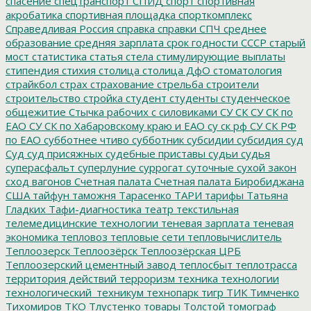
спасение
спецтранспорт
СПИД
спорт
спортивная
акробатика
спортивная площадка
спорткомплекс
Справедливая Россия
справка
справки
СПЧ
среднее
образование
средняя зарплата
срок годности
СССР
старый
мост
статистика
статья
стела
стимулирующие выплаты
стипендия
стихия
столица
столица ДфО
стоматология
страйкбол
страх
страхование
стрельба
строители
строительство
стройка
студент
студенты
студенческое
общежитие
Стычка рабочих с силовиками
СУ СК
СУ СК по
ЕАО
СУ СК по Хабаровскому краю и ЕАО
су ск рф
СУ СК РФ
по ЕАО
субботнее чтиво
субботник
субсидии
субсидия
суд
Суд
суд присяжных
судебные приставы
судьи
судья
суперасфальт
суперлуние
суррогат
суточные
сухой закон
сход вагонов
Счетная палата
Счетная палата Биробиджана
США
тайфун
таможня
Тарасенко
ТАРИ
тарифы
Татьяна
Гладких
Тафи-диагностика
театр
текстильная
телемедицинские технологии
теневая зарплата
теневая
экономика
тепловоз
тепловые сети
тепловычислитель
Теплоозерск
Теплоозёрск
Теплоозёрская ЦРБ
Теплоозерский цементный завод
теплосбыт
теплотрасса
территория действий
терроризм
техника
технологии
технологический_техникум
технопарк
тигр
ТИК
Тимченко
Тихомиров
ТКО
Тлустенко
товары
Толстой
томограф