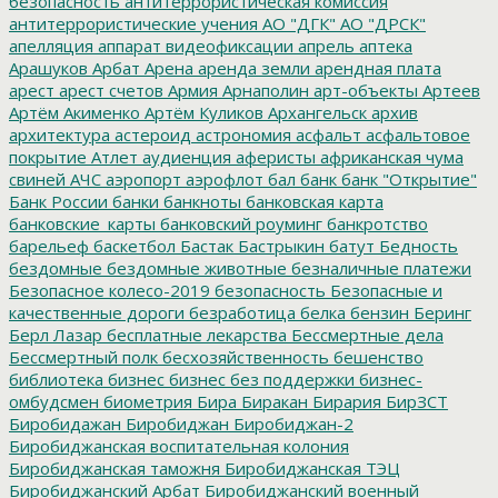
безопасность
антитеррористическая комиссия
антитеррористические учения
АО "ДГК"
АО "ДРСК"
апелляция
аппарат видеофиксации
апрель
аптека
Арашуков
Арбат
Арена
аренда земли
арендная плата
арест
арест счетов
Армия
Арнаполин
арт-объекты
Артеев
Артём Акименко
Артём Куликов
Архангельск
архив
архитектура
астероид
астрономия
асфальт
асфальтовое
покрытие
Атлет
аудиенция
аферисты
африканская чума
свиней
АЧС
аэропорт
аэрофлот
бал
банк
банк "Открытие"
Банк России
банки
банкноты
банковская карта
банковские_карты
банковский роуминг
банкротство
барельеф
баскетбол
Бастак
Бастрыкин
батут
Бедность
бездомные
бездомные животные
безналичные платежи
Безопасное колесо-2019
безопасность
Безопасные и
качественные дороги
безработица
белка
бензин
Беринг
Берл Лазар
бесплатные лекарства
Бессмертные дела
Бессмертный полк
бесхозяйственность
бешенство
библиотека
бизнес
бизнес без поддержки
бизнес-
омбудсмен
биометрия
Бира
Биракан
Бирария
БирЗСТ
Биробидажан
Биробиджан
Биробиджан-2
Биробиджанская воспитательная колония
Биробиджанская таможня
Биробиджанская ТЭЦ
Биробиджанский Арбат
Биробиджанский военный