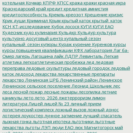
котельная
Кочмар
КПРФ
КПСС
кража
кражи
красная икра
Краснодарский край
кредит
кредитная амнистия
кредитоспособность
Кремль
креозот
Крещение
кризис
Крик души
Криминал
Крым
крытый каток
крытый_каток
КСН
КТ-исследование
Кубок лосося
КУГИ
КУГИ ЕАО
Кудесник
кудо
кулинария
Кульдкр
Кульдур
культура
культурно досуговый центр
купальный сезон
купальный_сезон
купюры
Кураж
курение
Куренков
курсы
курсы повышения квалификации
КФХ
лаборатория
Лаг ба-
Омер
лагерь
Лагошина
лайк
ЛДПР
Левинталь
Легкая
атлетика
легкоатлетическая пробежка
лед
ледовая
переправа
ледовые скульптуры
ледовый городок
ледовый
каток
ледоход
лекарства
лекарственные препараты
лекарство
Ленинская ЦРБ
Ленинский район
Ленинское
Ленинское сельское поселение
Леонид Школьник
лес
леса
лесной пожар
лесные пожары
лесопилка
летние
каникулы
лето
лето_2026
лжетерроризм
лимон
литература
Лицей
лицей № 23
личный прием
логистический комплеск
ложный вызов
ложный донос
лотерея
лоукостер
лунное затмение
лучший спасатель
лыжная гонка
льготная ипотека
льготники
льготные
лекарства
льготы
ЛЭП
люди ЕАО
люк
Магнитогорск
май