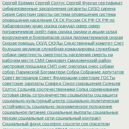
Сергей Ерёмин
Сергей Солтус
Сергей Фургал
сертификат
сибиреязвенные захоронения
сигареты
СИЗО
сирена
Сирия
Сироткин
сироты
система оповещения
система
оповещения населения
СК
СК России
СК РФ
СК РФ по
Хабаровскому краю
сказка
скандал
сквер
сквер
пограничников
скейт-парк
скидка
скидки и акции
склад
вооружения и боеприпасов
склад пиломатериалов
скорая
Скорая помощь
СКУД
СКУДы
Следственный комитет
Слет
будущих медиков
служебная командировка
служебные
собаки
смертность
смертность населения
смерть на
рабочем месте
СМИ
Смидович
Смидовичский район
смотровая площадка
СМП
снег
снегопад
снюс
собаки
собор Парижской Богоматери
Собра
Собрание депутатов
Совет ветеранов
Совет Федерации
советские ГОСТы
советские зарплаты
Совфед
Сокол
сокращения
Солнцев
Солтус
Солцнев
соотечественники
Сопка
соревнования
сотовая связь
сотрудничество
соцвыплаты
соцзащита
социально-культурный центр
социально-политическая
устойчивость
социально-экономическое положение
социальное питание
социальные выплаты
социальные
пенсии
социальные сети
социальный контракт
Социальный фонд
соцопрос
соцсети
соя
спасатели