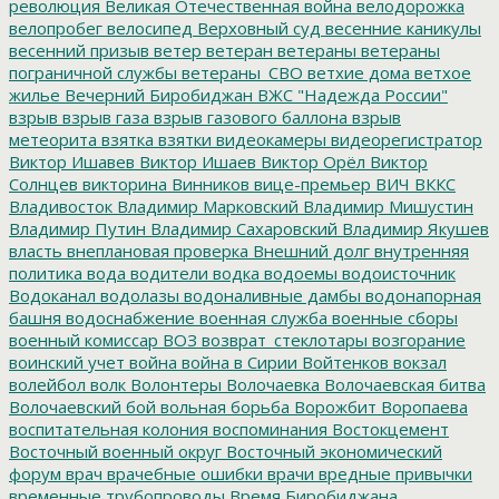
революция
Великая Отечественная война
велодорожка
велопробег
велосипед
Верховный суд
весенние каникулы
весенний призыв
ветер
ветеран
ветераны
ветераны
пограничной службы
ветераны_СВО
ветхие дома
ветхое
жилье
Вечерний Биробиджан
ВЖС "Надежда России"
взрыв
взрыв газа
взрыв газового баллона
взрыв
метеорита
взятка
взятки
видеокамеры
видеорегистратор
Виктор Ишавев
Виктор Ишаев
Виктор Орёл
Виктор
Солнцев
викторина
Винников
вице-премьер
ВИЧ
ВККС
Владивосток
Владимир Марковский
Владимир Мишустин
Владимир Путин
Владимир Сахаровский
Владимир Якушев
власть
внеплановая проверка
Внешний долг
внутренняя
политика
вода
водители
водка
водоемы
водоисточник
Водоканал
водолазы
водоналивные дамбы
водонапорная
башня
водоснабжение
военная служба
военные сборы
военный комиссар
ВОЗ
возврат_стеклотары
возгорание
воинский учет
война
война в Сирии
Войтенков
вокзал
волейбол
волк
Волонтеры
Волочаевка
Волочаевская битва
Волочаевский бой
вольная борьба
Ворожбит
Воропаева
воспитательная колония
воспоминания
Востокцемент
Восточный военный округ
Восточный экономический
форум
врач
врачебные ошибки
врачи
вредные привычки
временные трубопроводы
Время Биробиджана