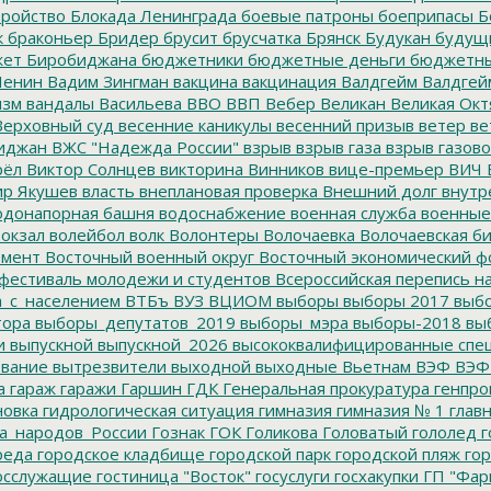
тройство
Блокада Ленинграда
боевые патроны
боеприпасы
Б
к
браконьер
Бридер
брусит
брусчатка
Брянск
Будукан
будущи
ет Биробиджана
бюджетники
бюджетные деньги
бюджетны
Ленин
Вадим Зингман
вакцина
вакцинация
Валдгейм
Валдгей
изм
вандалы
Васильева
ВВО
ВВП
Вебер
Великан
Великая Окт
ерховный суд
весенние каникулы
весенний призыв
ветер
ве
иджан
ВЖС "Надежда России"
взрыв
взрыв газа
взрыв газово
рёл
Виктор Солнцев
викторина
Винников
вице-премьер
ВИЧ
р Якушев
власть
внеплановая проверка
Внешний долг
внутр
донапорная башня
водоснабжение
военная служба
военные
окзал
волейбол
волк
Волонтеры
Волочаевка
Волочаевская б
емент
Восточный военный округ
Восточный экономический ф
фестиваль молодежи и студентов
Всероссийская перепись н
а_с_населением
ВТБъ
ВУЗ
ВЦИОМ
выборы
выборы 2017
выбо
тора
выборы_депутатов_2019
выборы_мэра
выборы-2018
вы
и
выпускной
выпускной_2026
высококвалифицированные спе
вание
вытрезвители
выходной
выходные
Вьетнам
ВЭФ
ВЭФ
а
гараж
гаражи
Гаршин
ГДК
Генеральная прокуратура
генпро
новка
гидрологическая ситуация
гимназия
гимназия № 1
глав
а_народов_России
Гознак
ГОК
Голикова
Головатый
гололед
г
реда
городское кладбище
городской парк
городской пляж
гор
осслужащие
гостиница "Восток"
госуслуги
госхакупки
ГП "Фар