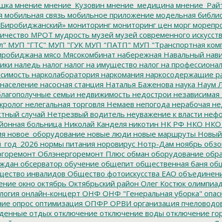
шка
мнение
мнение_Кузовин
мнение_медицина
мнение_Рай
я
мобильная связь
мобильное приложение
модельная библи
Биробиджанский»
мониторинг
мониторинг цен
морг
морепр
ичество
МРОТ
мудрость
музей
музей современного искусст
л"
МУП "ГТС"
МУП "ГУК
МУП "ПАТП"
МУП "Транспортная ком
иробиджана
мясо
Мясокомбинат
набережная
Навальный
нави
ики
наледь
налог
налог на имущество
налог на профессиона
симость
нарколаборатория
наркомания
наркосодержащие р
население
насосная станция
Наталья Баженова
наука
Наум Л
лагополучные семьи
недвижимость
недострои
независимая 
кролог
нелегальная торговля
Немаев
непогода
нерабочая не
тный случай
Нетрезвый водитель
неуважение к власти
нефо
йонная больница
Николай Канделя
никотин
НК РФ
НКО
НКО
ия
новое_оборудование
новые люди
новые маршруты
Новый
_год_2026
нормы питания
норовирус
Нотр-Дам
ноябрь
обзо
горемонт
Облэнергоремонт Плюс
обман
оборудование
обр
аждан
обсерватор
обучение
общепит
общественная баня
общ
ество инвалидов
Общество фотоискусства ЕАО
объединен
ение
окно
октябрь
Октябрьский район
Олег Костюк
олимпиа
логия
онлайн-концерт
ОНФ
ОНФ "Генеральная уборка"
опас
ние
опрос
оптимизация
ОПФР
ОРВИ
организация пчеловодо
денные
отдых
отключение
отключение воды
отключение го