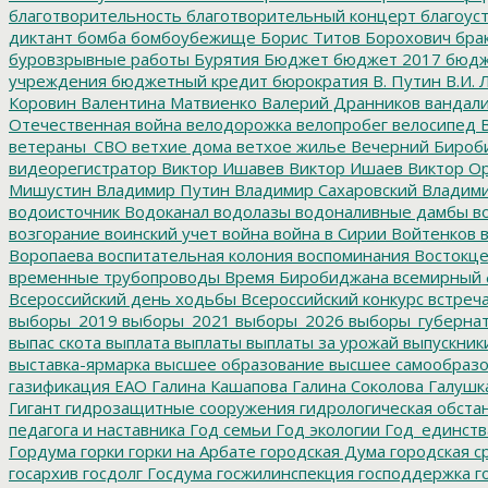
благотворительность
благотворительный концерт
благоус
диктант
бомба
бомбоубежище
Борис Титов
Борохович
бра
буровзрывные работы
Бурятия
Бюджет
бюджет 2017
бюдж
учреждения
бюджетный кредит
бюрократия
В. Путин
В.И. 
Коровин
Валентина Матвиенко
Валерий Дранников
вандал
Отечественная война
велодорожка
велопробег
велосипед
В
ветераны_СВО
ветхие дома
ветхое жилье
Вечерний Бироб
видеорегистратор
Виктор Ишавев
Виктор Ишаев
Виктор О
Мишустин
Владимир Путин
Владимир Сахаровский
Владими
водоисточник
Водоканал
водолазы
водоналивные дамбы
во
возгорание
воинский учет
война
война в Сирии
Войтенков
в
Воропаева
воспитательная колония
воспоминания
Востокц
временные трубопроводы
Время Биробиджана
всемирный 
Всероссийский день ходьбы
Всероссийский конкурс
встреч
выборы_2019
выборы_2021
выборы_2026
выборы_губерна
выпас скота
выплата
выплаты
выплаты за урожай
выпускник
выставка-ярмарка
высшее образование
высшее самообразо
газификация ЕАО
Галина Кашапова
Галина Соколова
Галушк
Гигант
гидрозащитные сооружения
гидрологическая обста
педагога и наставника
Год семьи
Год экологии
Год_единств
Гордума
горки
горки на Арбате
городская Дума
городская с
госархив
госдолг
Госдума
госжилинспекция
господдержка
г