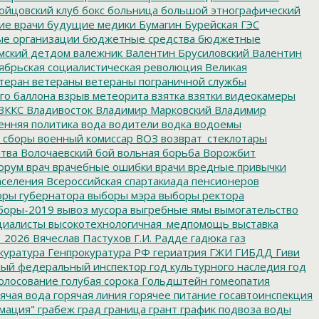
ойцовский клуб
бокс
больница
большой этнографический
е врачи
будущие медики
Бумагин
Бурейская ГЭС
е организации
бюджетные средства
бюджетные
мский детдом
валежник
Валентин Брусиловский
Валентин
ябрьская социалистическая революция
Великая
теран
ветераны
ветераны пограничной службы
го баллона
взрыв метеорита
взятка
взятки
видеокамеры
ВККС
Владивосток
Владимир Марковский
Владимир
енняя политика
вода
водители
водка
водоемы
 сборы
военный комиссар
ВОЗ
возврат_стеклотары
итва
Волочаевский бой
вольная борьба
Ворожбит
орум
врач
врачебные ошибки
врачи
вредные привычки
аселения
Всероссийская спартакиада пенсионеров
ры губернатора
выборы мэра
выборы ректора
боры-2019
вывоз мусора
выгребные ямы
вымогательство
циалисты
высокотехнологичная_медпомощь
выставка
_2026
Вячеслав Пастухов
Г.И. Радде
гадюка
газ
куратура
Генпрокуратура РФ
гериатрия
ГЖИ
ГИБДД
Гиви
ный федеральный инспектор
год культурного наследия
год
олосование
голубая сорока
Гольдштейн
гомеопатия
ячая вода
горячая линия
горячее питание
госавтоинспекция
мация"
грабеж
град
граница
грант
график подвоза воды