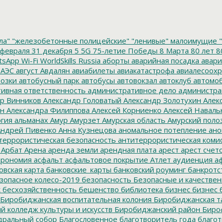
ла"
"железобетонные полицейские"
"ленивые" малоимущие
"
февраля
31 декабря
5
5G
75-летие Победы
8 Марта
80 лет
8
tsApp
Wi-Fi
WorldSkills Russia
аборты
аварийная посадка
авари
 АЭС
август
Авдалян
авиабилеты
авиакатастрофа
авиалесоохр
озки
автобусный парк
автобусы
автовокзал
автоклуб
автомо
ивная ответственность
административное дело
администра
р Винников
Александр Головатый
Александр Золотухин
Алек
ин
Александра Филиппова
Алексей Корниенко
Алексей Наваль
гия
альманах
Амур
Амурзет
Амурская область
Амурский поло
ндрей Пивенко
Анна Кузнецова
аномальное потепление
ано
террористическая безопасность
антитеррористическая коми
Арбат
Арена
аренда земли
арендная плата
арест
арест счет
трономия
асфальт
асфальтовое покрытие
Атлет
аудиенция
аф
овская карта
банковские_карты
банковский роуминг
банкротс
зопасное колесо-2019
безопасность
Безопасные и качестве
к
бесхозяйственность
бешенство
библиотека
бизнес
бизнес 
Биробиджанская воспитательная колония
Биробиджанская т
 колледж культуры и искусств
Биробиджанский район
Биро
дральный собор
Благословенное
благотворитель года
благот