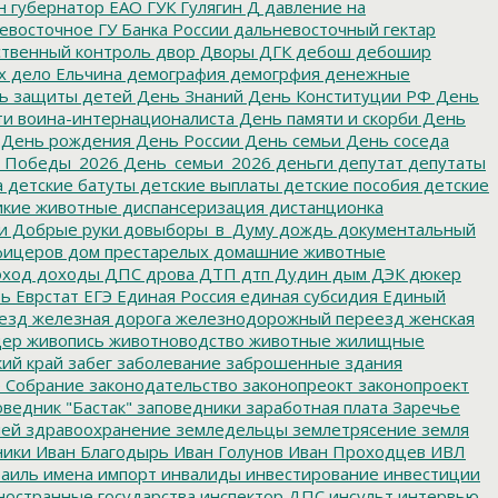
н
губернатор ЕАО
ГУК
Гулягин
Д
давление на
восточное ГУ Банка России
дальневосточный гектар
твенный контроль
двор
Дворы
ДГК
дебош
дебошир
х
дело Ельчина
демография
демогрфия
денежные
ь защиты детей
День Знаний
День Конституции РФ
День
и воина-интернационалиста
День памяти и скорби
День
День рождения
День России
День семьи
День соседа
_Победы_2026
День_семьи_2026
деньги
депутат
депутаты
а
детские батуты
детские выплаты
детские пособия
детские
кие животные
диспансеризация
дистанционка
и
Добрые руки
довыборы_в_Думу
дождь
документальный
фицеров
дом престарелых
домашние животные
ход
доходы
ДПС
дрова
ДТП
дтп
Дудин
дым
ДЭК
дюкер
ть
Еврстат
ЕГЭ
Единая Россия
единая субсидия
Единый
езд
железная дорога
железнодорожный переезд
женская
дер
живопись
животноводство
животные
жилищные
ий край
забег
заболевание
заброшенные здания
 Собрание
законодательство
законопреокт
законопроект
ведник "Бастак"
заповедники
заработная плата
Заречье
лей
здравоохранение
земледельцы
землетрясение
земля
ники
Иван Благодырь
Иван Голунов
Иван Проходцев
ИВЛ
аиль
имена
импорт
инвалиды
инвестирование
инвестиции
остранные государства
инспектор ДПС
инсульт
интервью