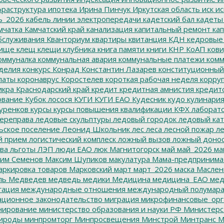
раструктура
ипотека
Ирина Пинчук
Иркутская область
иск
ис
ь_2026
кабель линии электропередачи
кадетский бал
кадеты
мчатка
Камчатский край
канализация
капитальный ремонт
кап
бслуживания
Кванториум
квартиры
квитанция
КДН
кедровые
ище
клещ
клещи
клубника
книга памяти
книги
КНР
КоАП
кови
оммуналка
коммунальная авария
коммунальные платежи
комм
делия
конкурс
Конрад
Константин Лазарев
конституционный
латы
коронаврус
Коростелев
короткая рабочая неделя
корру
икра
Краснодарский край
кредит
кредитная амнистия
кредит
ование
Кубок лосося
КУГИ
КУГИ ЕАО
Кудесник
кудо
кулинари
уренков
курсы
курсы повышения квалификации
КФХ
лаборат
ереправа
ледовые скульптуры
ледовый городок
ледовый кат
ьское поселение
Леонид Школьник
лес
леса
лесной пожар
ле
й прием
логистический комплеск
ложный вызов
ложный доно
ва
льготы
ЛЭП
люди ЕАО
люк
Магнитогорск
май
май_2026
ма
им Семенов
Максим Шупиков
макулатура
Мама-предпринима
ркировка товаров
Марковский
март
март_2026
маска
Маслен
ль
Медведев
медведь
медики
Медицина
медицина_ЕАО
мед
гация
международные отношения
международный полумара
ционное законодательство
миграция
микрофинансовые_орг
ирование
министерство образования и науки РФ
Министерс
ироды
минпромторг
Минпросвещения
Минстрой
Минтранс
М