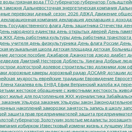
е воды
грязная вода
ГТО
губернатор
губернатор Гольдштей
я таможня
Дальневосточная энергетическая компания
Дальне
чные перевозки
дачный_сезон_2026
ДВЖД
Движение общес
декларационная компания
декларация
декларация о дохода
нь Государственного флага
День защитника Отечества
ден
ень народного единства
день открытых дверей
День памят
а ЖКХ
День работника культуры
день работника транспорта
день учителя
день физкультурника
День флага России
День
ская музыкальная школа
детская площадка
детская_больниц
ание
детское пособие
Джабаров
Джанхотов
дзюдо
диабет
ди
едведев
Дмитрий Нестеров
Доблесть_Хингана
Добрые люд
острои
долгострой
долевое строительство
должники
дом о
аки
дорожные камеры
дорожный радар
ДОСААФ
дотации
до
ейская_мудрость
еврейские традиции
Евровидение
Евросе
Елена Хахалева
ель
ЕНВД
Ефим Вепринский
жалоба
жд пере
детьми
жестокое обращение с животными
жестокость
живо
ирот
жильё для подтопленцев
ЖКХ
журналистика
Забайкальск
м
заказник Ульдура
заказник Ульдуры
закон
Законодательное
ионных накоплений
заморозки
занятость
запись в школу
запо
дей
защита прав предпринимателей
защита предпринимате
лотой губернатор
Золотухин
золотые медалисты
зоозащит
ампания
избирком
Известковый
измени жизнь к лучшему
Изр
овеческого развития
индексация
инновационное развитие
ин