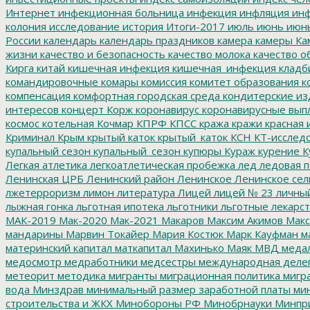
Интернет
инфекционная больница
инфекция
инфляция
инф
колония
исследование
история
Итоги-2017
июль
июнь
июн
России
календарь
календарь праздников
камера
камеры
Ка
жизни
качество и безопасность
качество молока
качество о
Кирга
китай
кишечная инфекция
кишечная_инфекция
кладб
командировочные
комары
комиссия
комитет образования
к
компенсация
комфортная городская среда
кондитерские из
интересов
концерт
Корж
коронавирус
коронавирусные вып
космос
котельная
Кочмар
КПРФ
КПСС
кража
кражи
красная 
Криминал
Крым
крытый каток
крытый_каток
КСН
КТ-исслед
купальный сезон
купальный_сезон
купюры
Кураж
курение
К
Легкая атлетика
легкоатлетическая пробежка
лед
ледовая п
Ленинская ЦРБ
Ленинский район
Ленинское
Ленинское сел
лжетерроризм
лимон
литература
Лицей
лицей № 23
личны
лыжная гонка
льготная ипотека
льготники
льготные лекарст
МАК-2019
Мак-2020
Мак-2021
Макаров
Максим Акимов
Макс
мандарины
Марвин Токайер
Мария Костюк
Марк Кауфман
ма
материнский капитал
маткапитал
Махинько
Маяк
МВД
меда
медосмотр
медработники
медсестры
международная деле
метеорит
методика
мигранты
миграционная политика
мигра
вода
Минздрав
минимальный размер заработной платы
мин
строительства и ЖКХ
Минобороны РФ
Минобрнауки
Минпр