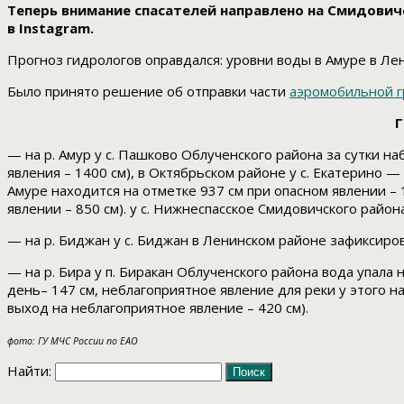
Теперь внимание спасателей направлено на Смидович
в Instagram.
Прогноз гидрологов оправдался: уровни воды в Амуре в Л
Было принято решение об отправки части
аэромобильной г
Г
— на р. Амур у с. Пашково Облученского района за сутки н
явления – 1400 см), в Октябрьском районе у с. Екатерино — 
Амуре находится на отметке 937 см при опасном явлении – 
явлении – 850 см). у с. Нижнеспасское Смидовичского район
— на р. Биджан у с. Биджан в Ленинском районе зафиксиров
— на р. Бира у п. Биракан Облученского района вода упала н
день– 147 см, неблагоприятное явление для реки у этого на
выход на неблагоприятное явление – 420 см).
фото: ГУ МЧС России по ЕАО
Найти: