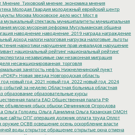
т
Мнение_Тиховский
мнение_экономика
мнения
отека
Молодая Гвардия
молодежный еврейский центр
одукты
Москва
Московское дело
мост
Мост в
ва
музыкальный спектакль
муниципалитеты
муниципальная
пания
мусор
мусорная реформа
Мусульманская община
гация
наводнение
наводнение_2019
награда
награждение
льный доход
налоги
налоговая нагрузка
налоговые_льготы
астения
наркотики
нарушение прав инвалидов
нарушение
ивант
национальный рейтинг
национальный рейтинг
экспертиза
независимые сми
незаконная миграция
деля
несанкционированная_торговля
рмальная занятость
нефть
Нижнеленинский пункт
 «РОКР»
Новая звезда
Новгородская область
 год
новый год_2021
новый год_2022
новый год_2024
р событий за неделю
Областная больница
областная
аз
образование
образовательные курсы
ественная палата ЕАО
Общественная палата РФ
ие
объявления
обыск
обыски
Овчинников
Огородова
да
Ольга Голодец
Ольга Данилина
Ольга Казанская
ОМОН
ные сайты
ОПГ
операция должник
оплата труда
Оплот
в
оружие
ОСВВ
освещение
осень
оскорбление власти
рячей воды
открытое обращение
открытые окна
отмена