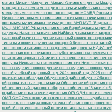
митинг
Михаил Мишустин
Михаил Озимок
младенцы
Младу
многодетные семьи
многодетные_семьи
мобильная галере
молодежь
молоко
молочное скотоводство
МОМВД России «
Нижнеленинском
мотопомпа
мошенник
мошенники
мошенн
программа
муниципальное имущество
МУП
МУП "Водокана
МФЦ
МЧС
МЧС РФ
мэр
мэрия
мэрия Биробиджана
мэрия_Б
надежда
Назаров
назначения
Найфельд
наказание
накркот
налоговый вычет
нападение
напорный коллектор
наркозави
тишины и покоя
нарушения пожарной безопасности
насвай
тревожности
наципроект
нацпроект
нацпроекты
НДФЛ
неб
незаконная охота
незаконная рубка
незаконная_реклама
не
несанкционированный_митинг
несовершеннолетние
несчас
пропуска
Николаевка
николаевка_памятник
Николаевская ра
нововвведение
нововведение
нововведениея
нововведен
новый учебный год
новый_год_2024
новый_год_2025
новый
поликлиника
облздрав
Облученский район
облучье
Облэнер
образовательные_организации
Обращение
обращения гр
общественный транспорт
общество
общество "Знание"
общ
ограбление
ограничение движения
ОГЭ
ОДН
ожоги
озелен
ОМП
ОМС
Омск
онкодиспансер
онкологическая служба
онко
оползень
оппозиция
оправдательный приговор
опроверже
особый противопожарный режим
остановка
остановки
осуж