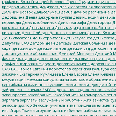
график работы
Григорий Волохов
Грипп
Грудинин
грунтовы
предпринимателей
дайджест
Дальневосточная оперативна
Дальний Восток
Дальсельмаш
дамба
дачное расписание
да
дедовщина
Деева
дежурные группы
дезинфекция
декабрь
переводы
День влюбленных
День географа
День города
Де
космонавтики
День матери
День медицинского работника
Д
пионерии
День Победы
День пограничника
День работник
День спасателя
день строителя
День студента
день тигра
депутаты ЕАО
детдом
дети
детсады
детская больница
дет
сады
детский дом
детский лагерь
детский сад
детское пит
дистанционное образование
Дмитрий Меведев
Дмитрий М
фильм
долг
долги
долги по зарплате
долговая нагрузка
долг
допфинансирование
дороги
дорожная камера
дорожные зн
ЕАО
ЕАО_тонет
Евгений Коростелев
еврейская культура
евр
заказчик
Екатерина Румянцева
Елена Басова
Елена Князева
кнсультация
женская консультация
жестокое обращение с 
сертификаты
жилищные условия
жилье
жилье для детей-с
заброшенные земли
ЗАГС
задержание
задолженность
зай
законороект
Заксобрание
Заксобрание ЕАО
заморозка пенс
зарплата
зарплаты
заслуженный работник ЖКХ
зачистка_су
земский доктор
Земский_учитель
зима пришла
змеи
змея
зо
ивс
Игорь Ткачев
игрушки
идиш
избиение
избирательная к
инвестиционные проекты
индекс самоизоляции
индекс чел