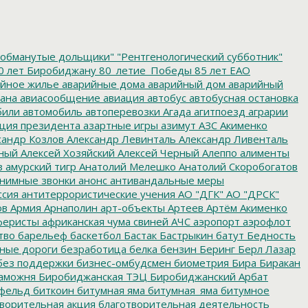
обманутые дольщики"
"Рентгенологический субботник"
0 лет Биробиджану
80_летие_Победы
85 лет ЕАО
йное жилье
аварийные дома
аварийный дом
аварийный
ана
авиасообщение
авиация
автобус
автобусная остановка
били
автомобиль
автоперевозки
Агада
агитпоезд
аграрии
ция президента
азартные игры
азимут
АЗС
Акименко
сандр Козлов
Александр Левинталь
Александр Ливенталь
ный
Алексей Хозяйский
Алексей Черный
Алеппо
алименты
з
амурский тигр
Анатолий Мелешко
Анатолий Скоробогатов
нимные звонки
анонс
антивандальные меры
ссия
антитеррористические учения
АО "ДГК"
АО "ДРСК"
ов
Армия
Арнаполин
арт-объекты
Артеев
Артём Акименко
еристы
африканская чума свиней
АЧС
аэропорт
аэрофлот
тво
барельеф
баскетбол
Бастак
Бастрыкин
батут
Бедность
нные дороги
безработица
белка
бензин
Беринг
Берл Лазар
без поддержки
бизнес-омбудсмен
биометрия
Бира
Биракан
аможня
Биробиджанская ТЭЦ
Биробиджанский Арбат
фельд
биткоин
битумная яма
битумная_яма
битумное
ворительная акция
благотворительная деятельность