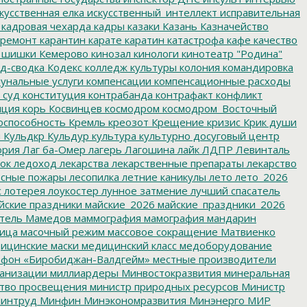
кусственная елка
искусственный_интеллект
исправительная
кадровая чехарда
кадры
казаки
Казань
Казначейство
ремонт
карантин
карате
каратин
катастрофа
кафе
качество
 шишки
Кемерово
кинозал
кинологи
кинотеатр "Родина"
д-сводка
Кодекс
колледж культуры
колония
командировка
унальные услуги
компенсации
компенсационные расходы
 суд
конституция
контрабанда
контрафакт
конфликт
пция
корь
Косвинцев
космодром
космодром_Восточный
оспособность
Кремль
креозот
Крещение
кризис
Крик души
я
Кульдкр
Кульдур
культура
культурно досуговый центр
ория
Лаг ба-Омер
лагерь
Лагошина
лайк
ЛДПР
Левинталь
ок
ледоход
лекарства
лекарственные препараты
лекарство
сные пожары
лесопилка
летние каникулы
лето
лето_2026
с
лотерея
лоукостер
лунное затмение
лучший спасатель
йские праздники
майские_2026
майские_праздники_2026
тель
Мамедов
маммография
мамография
мандарин
ица
масочный режим
массовое сокращение
Матвиенко
ицинские маски
медицинский класс
медоборудование
фон «Биробиджан-Валдгейм»
местные производители
анизации
миллиардеры
Минвостокразвития
минеральная
тво просвещения
министр природных ресурсов
Министр
интруд
Минфин
Минэкономразвития
Минэнерго
МИР