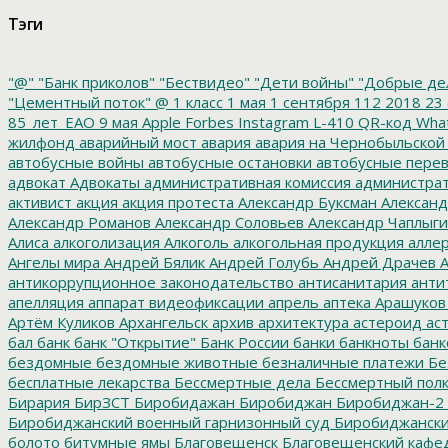
Тэги
"@"
"Банк приколов"
"Бествидео"
"Дети войны"
"Добрые де
"Цементный поток"
@
1 класс
1 мая
1 сентября
112
2018
23 
85_лет_ЕАО
9 мая
Apple
Forbes
Instagram
L-410
QR-код
Wha
жилфонд
аварийный мост
авария
авария на Чернобыльской
автобусные войны
автобусные остановки
автобусные перев
адвокат
Адвокаты
административная комиссия
администрат
активист
акция
акция протеста
Александр Буксман
Александ
Александр Романов
Александр Соловьев
Александр Чаплыг
Алиса
алкоголизация
Алкоголь
алкогольная продукция
аллер
Ангелы мира
Андрей Бялик
Андрей Голубь
Андрей Драчев
А
антикоррупционное законодательство
антисанитария
анти
апелляция
аппарат видеофиксации
апрель
аптека
Арашуков
Артём Куликов
Архангельск
архив
архитектура
астероид
ас
бал
банк
банк "Открытие"
Банк России
банки
банкноты
банк
бездомные
бездомные животные
безналичные платежи
Бе
бесплатные лекарства
Бессмертные дела
Бессмертный пол
Бирария
БирЗСТ
Биробидажан
Биробиджан
Биробиджан-2
Биробиджанский военный гарнизонный суд
Биробиджанский
болото
битумные ямы
Благовещенск
Благовещенский кафе