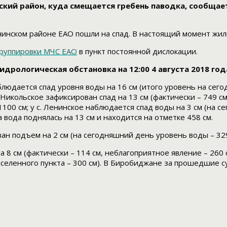
ский район, куда смещается гребень паводка, сообщае
енинском районе ЕАО пошли на спад. В настоящий момент жи
руппировки МЧС ЕАО
в пункт постоянной дислокации.
идрологическая обстановка на 12:00 4 августа 2018 год
аблюдается спад уровня воды на 16 см (итого уровень на сег
Никольское зафиксирован спад на 13 см (фактически – 749 см,
1100 см; у с. Ленинское наблюдается спад воды на 3 см (на 
а вода поднялась на 13 см и находится на отметке 458 см.
ан подъем на 2 см (на сегодняшний день уровень воды – 329
а 8 см (фактически – 114 см, неблагоприятное явление – 260 
селенного пункта – 300 см). В Биробиджане за прошедшие сут