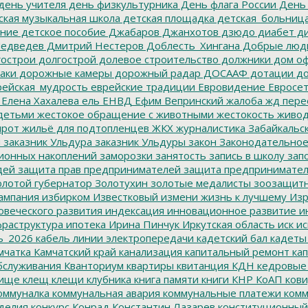
день учителя
день физкультурника
День флага России
День
ская музыкальная школа
детская площадка
детская_больниц
ание
детское пособие
Джабаров
Джанхотов
дзюдо
диабет
ди
едведев
Дмитрий Нестеров
Доблесть_Хингана
Добрые люд
острои
долгострой
долевое строительство
должники
дом о
аки
дорожные камеры
дорожный радар
ДОСААФ
дотации
до
ейская_мудрость
еврейские традиции
Евровидение
Евросе
Елена Хахалева
ель
ЕНВД
Ефим Вепринский
жалоба
жд пере
детьми
жестокое обращение с животными
жестокость
живо
ирот
жильё для подтопленцев
ЖКХ
журналистика
Забайкальск
м
заказник Ульдура
заказник Ульдуры
закон
Законодательное
ионных накоплений
заморозки
занятость
запись в школу
запо
дей
защита прав предпринимателей
защита предпринимате
лотой губернатор
Золотухин
золотые медалисты
зоозащит
ампания
избирком
Известковый
измени жизнь к лучшему
Изр
овеческого развития
индексация
инновационное развитие
ин
раструктура
ипотека
Ирина Пинчук
Иркутская область
иск
ис
ь_2026
кабель линии электропередачи
кадетский бал
кадеты
мчатка
Камчатский край
канализация
капитальный ремонт
кап
бслуживания
Кванториум
квартиры
квитанция
КДН
кедровые
ище
клещ
клещи
клубника
книга памяти
книги
КНР
КоАП
кови
оммуналка
коммунальная авария
коммунальные платежи
комм
делия
конкурс
Конрад
Константин Лазарев
конституционный