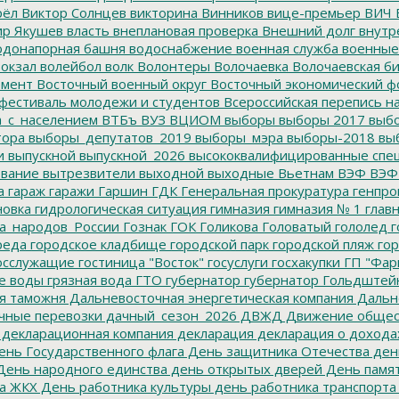
рёл
Виктор Солнцев
викторина
Винников
вице-премьер
ВИЧ
р Якушев
власть
внеплановая проверка
Внешний долг
внутр
донапорная башня
водоснабжение
военная служба
военные
окзал
волейбол
волк
Волонтеры
Волочаевка
Волочаевская б
емент
Восточный военный округ
Восточный экономический ф
фестиваль молодежи и студентов
Всероссийская перепись н
а_с_населением
ВТБъ
ВУЗ
ВЦИОМ
выборы
выборы 2017
выбо
тора
выборы_депутатов_2019
выборы_мэра
выборы-2018
вы
и
выпускной
выпускной_2026
высококвалифицированные спе
вание
вытрезвители
выходной
выходные
Вьетнам
ВЭФ
ВЭФ
а
гараж
гаражи
Гаршин
ГДК
Генеральная прокуратура
генпро
новка
гидрологическая ситуация
гимназия
гимназия № 1
глав
а_народов_России
Гознак
ГОК
Голикова
Головатый
гололед
г
реда
городское кладбище
городской парк
городской пляж
гор
осслужащие
гостиница "Восток"
госуслуги
госхакупки
ГП "Фар
е воды
грязная вода
ГТО
губернатор
губернатор Гольдштей
я таможня
Дальневосточная энергетическая компания
Дальне
чные перевозки
дачный_сезон_2026
ДВЖД
Движение общес
декларационная компания
декларация
декларация о дохода
нь Государственного флага
День защитника Отечества
ден
ень народного единства
день открытых дверей
День памят
а ЖКХ
День работника культуры
день работника транспорта