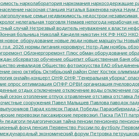
симость
нарколаборатория
наркомания
наркосодержащие р
население
насосная станция
Наталья Баженова
наука
Наум Л
лагополучные семьи
недвижимость
недострои
независимая 
кролог
нелегальная торговля
Немаев
непогода
нерабочая не
тный случай
Нетрезвый водитель
неуважение к власти
нефо
йонная больница
Николай Канделя
никотин
НК РФ
НКО
НКО
ия
новое_оборудование
новые люди
новые маршруты
Новый
_год_2026
нормы питания
норовирус
Нотр-Дам
ноябрь
обзо
горемонт
Облэнергоремонт Плюс
обман
оборудование
обр
аждан
обсерватор
обучение
общепит
общественная баня
общ
ество инвалидов
Общество фотоискусства ЕАО
объединен
ение
окно
октябрь
Октябрьский район
Олег Костюк
олимпиа
логия
онлайн-концерт
ОНФ
ОНФ "Генеральная уборка"
опас
ние
опрос
оптимизация
ОПФР
ОРВИ
организация пчеловодо
денные
отдых
отключение
отключение воды
отключение го
ный сезон
отопление
отпуск
отравление
отставка
отставка Л
очистные сооружения
Павел Малышев
Павлова
паводок
пад
 выпускников
Парад колясок
Парад Победы
Парасибириада-
ирские перевозки
пассажирские перевозки\
Пасха
ПАТП
патр
й»
педагоги
педагогическая тайна
пенсии
пенсионер
пенсион
ионный фонд
пенсия
Первенство России по футболу
Первом
 международный экономический форум
Петровка
петрушков