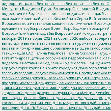
видеорегистратор
Виктор Ишавев
Виктор Ишаев
Виктор О
Мишустин
Владимир Путин
Владимир Сахаровский
Владими
водоисточник
Водоканал
водолазы
водоналивные дамбы
во
возгорание
воинский учет
война
война в Сирии
Войтенков
в
Воропаева
воспитательная колония
воспоминания
Востокц
временные трубопроводы
Время Биробиджана
всемирный 
Всероссийский день ходьбы
Всероссийский конкурс
встреч
выборы_2019
выборы_2021
выборы_2026
выборы_губерна
выпас скота
выплата
выплаты
выплаты за урожай
выпускник
выставка-ярмарка
высшее образование
высшее самообразо
газификация ЕАО
Галина Кашапова
Галина Соколова
Галушк
Гигант
гидрозащитные сооружения
гидрологическая обста
педагога и наставника
Год семьи
Год экологии
Год_единств
Гордума
горки
горки на Арбате
городская Дума
городская с
госархив
госдолг
Госдума
госжилинспекция
господдержка
г
график работы
Григорий Волохов
Грипп
Грудинин
грунтовы
предпринимателей
дайджест
Дальневосточная оперативна
Дальний Восток
Дальсельмаш
дамба
дачное расписание
да
дедовщина
Деева
дежурные группы
дезинфекция
декабрь
переводы
День влюбленных
День географа
День города
Де
космонавтики
День матери
День медицинского работника
Д
пионерии
День Победы
День пограничника
День работник