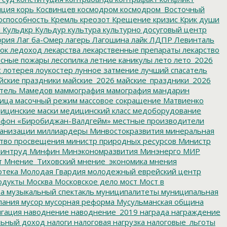
пция
корь
Косвинцев
космодром
космодром_Восточный
оспособность
Кремль
креозот
Крещение
кризис
Крик души
я
Кульдкр
Кульдур
культура
культурно досуговый центр
ория
Лаг ба-Омер
лагерь
Лагошина
лайк
ЛДПР
Левинталь
ок
ледоход
лекарства
лекарственные препараты
лекарство
сные пожары
лесопилка
летние каникулы
лето
лето_2026
с
лотерея
лоукостер
лунное затмение
лучший спасатель
йские праздники
майские_2026
майские_праздники_2026
тель
Мамедов
маммография
мамография
мандарин
ица
масочный режим
массовое сокращение
Матвиенко
ицинские маски
медицинский класс
медоборудование
фон «Биробиджан-Валдгейм»
местные производители
анизации
миллиардеры
Минвостокразвития
минеральная
тво просвещения
министр природных ресурсов
Министр
интруд
Минфин
Минэкономразвития
Минэнерго
МИР
т
Мнение_Тиховский
мнение_экономика
мнения
отека
Молодая Гвардия
молодежный еврейский центр
одукты
Москва
Московское дело
мост
Мост в
ва
музыкальный спектакль
муниципалитеты
муниципальная
пания
мусор
мусорная реформа
Мусульманская община
гация
наводнение
наводнение_2019
награда
награждение
льный доход
налоги
налоговая нагрузка
налоговые_льготы