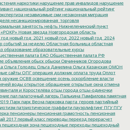
астения
наркотики
нарушение прав инвалидов
нарушение
ивант
национальный рейтинг
национальный рейтинг
экспертиза
независимые сми
незаконная миграция
деля
несанкционированная_торговля
рмальная занятость
нефть
Нижнеленинский пункт
 «РОКР»
Новая звезда
Новгородская область
 год
новый год_2021
новый год_2022
новый год_2024
р событий за неделю
Областная больница
областная
аз
образование
образовательные курсы
ественная палата ЕАО
Общественная палата РФ
ие
объявления
обыск
обыски
Овчинников
Огородова
да
Ольга Голодец
Ольга Данилина
Ольга Казанская
ОМОН
ные сайты
ОПГ
операция должник
оплата труда
Оплот
в
оружие
ОСВВ
освещение
осень
оскорбление власти
рячей воды
открытое обращение
открытые окна
отмена
евинталя и Коростелёва
отцы города
отцы-одиночки
ение
пал
палаточный лагерь
Палькина
Памфилова
памятная
2019
Парк
парк Весна
парковка
парта_героев
партийный
иотизм
патриотическое граффити
пауэрлифтинг
ПГУ
ПГУ
ерка
пенсионеры
пенсионная грамотность
пенсионная
ай 2017
первый класс
переводы
переезд
перерасчет
а
пешеходная зона
пешеходные переходы
пешеходный