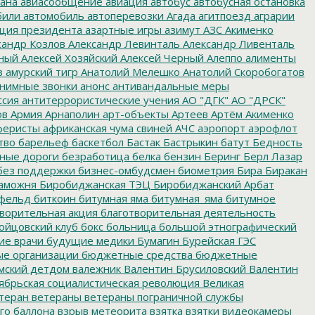
ана
авиасообщение
авиация
автобус
автобусная остановка
били
автомобиль
автоперевозки
Агада
агитпоезд
аграрии
ция президента
азартные игры
азимут
АЗС
Акименко
сандр Козлов
Александр Левинталь
Александр Ливенталь
ный
Алексей Хозяйский
Алексей Черный
Алеппо
алименты
з
амурский тигр
Анатолий Мелешко
Анатолий Скоробогатов
нимные звонки
анонс
антивандальные меры
ссия
антитеррористические учения
АО "ДГК"
АО "ДРСК"
ов
Армия
Арнаполин
арт-объекты
Артеев
Артём Акименко
еристы
африканская чума свиней
АЧС
аэропорт
аэрофлот
тво
барельеф
баскетбол
Бастак
Бастрыкин
батут
Бедность
нные дороги
безработица
белка
бензин
Беринг
Берл Лазар
без поддержки
бизнес-омбудсмен
биометрия
Бира
Биракан
аможня
Биробиджанская ТЭЦ
Биробиджанский Арбат
фельд
биткоин
битумная яма
битумная_яма
битумное
ворительная акция
благотворительная деятельность
ойцовский клуб
бокс
больница
большой этнографический
е врачи
будущие медики
Бумагин
Бурейская ГЭС
е организации
бюджетные средства
бюджетные
мский детдом
валежник
Валентин Брусиловский
Валентин
ябрьская социалистическая революция
Великая
теран
ветераны
ветераны пограничной службы
го баллона
взрыв метеорита
взятка
взятки
видеокамеры