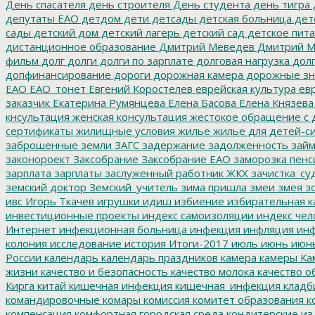
День спасателя
день строителя
День студента
день тигра
депутаты ЕАО
детдом
дети
детсады
детская больница
дет
сады
детский дом
детский лагерь
детский сад
детское пит
дистанционное образование
Дмитрий Меведев
Дмитрий М
фильм
долг
долги
долги по зарплате
долговая нагрузка
долг
допфинансирование
дороги
дорожная камера
дорожные зн
ЕАО
ЕАО_тонет
Евгений Коростелев
еврейская культура
евр
заказчик
Екатерина Румянцева
Елена Басова
Елена Князева
кнсультация
женская консультация
жестокое обращение с 
сертификаты
жилищные условия
жилье
жилье для детей-с
заброшенные земли
ЗАГС
задержание
задолженность
зай
законороект
Заксобрание
Заксобрание ЕАО
заморозка пенс
зарплата
зарплаты
заслуженный работник ЖКХ
зачистка_су
земский доктор
Земский_учитель
зима пришла
змеи
змея
зо
ивс
Игорь Ткачев
игрушки
идиш
избиение
избирательная к
инвестиционные проекты
индекс самоизоляции
индекс чел
Интернет
инфекционная больница
инфекция
инфляция
инф
колония
исследование
история
Итоги-2017
июль
июнь
июн
России
календарь
календарь праздников
камера
камеры
Ка
жизни
качество и безопасность
качество молока
качество о
Кирга
китай
кишечная инфекция
кишечная_инфекция
кладб
командировочные
комары
комиссия
комитет образования
к
компенсация
комфортная городская среда
кондитерские из