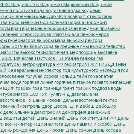
ВККС
Владивосток
Владимир Марковский
Владимир
енняя политика
вода
водители
водка
водоемы
 сборы
военный комиссар
ВОЗ
возврат_стеклотары
итва
Волочаевский бой
вольная борьба
Ворожбит
орум
врач
врачебные ошибки
врачи
вредные привычки
аселения
Всероссийская спартакиада пенсионеров
ры губернатора
выборы мэра
выборы ректора
боры-2019
вывоз мусора
выгребные ямы
вымогательство
циалисты
высокотехнологичная_медпомощь
выставка
_2026
Вячеслав Пастухов
Г.И. Радде
гадюка
газ
куратура
Генпрокуратура РФ
гериатрия
ГЖИ
ГИБДД
Гиви
ный федеральный инспектор
год культурного наследия
год
олосование
голубая сорока
Гольдштейн
гомеопатия
ячая вода
горячая линия
горячее питание
госавтоинспекция
мация"
грабеж
град
граница
грант
график подвоза воды
н
губернатор ЕАО
ГУК
Гулягин
Д
давление на
восточное ГУ Банка России
дальневосточный гектар
твенный контроль
двор
Дворы
ДГК
дебош
дебошир
х
дело Ельчина
демография
демогрфия
денежные
ь защиты детей
День Знаний
День Конституции РФ
День
и воина-интернационалиста
День памяти и скорби
День
День рождения
День России
День семьи
День соседа