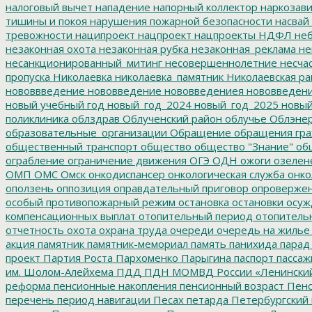
налоговый вычет
нападение
напорный коллектор
наркозави
тишины и покоя
нарушения пожарной безопасности
насвай
тревожности
наципроект
нацпроект
нацпроекты
НДФЛ
неб
незаконная охота
незаконная рубка
незаконная_реклама
не
несанкционированный_митинг
несовершеннолетние
несчас
пропуска
Николаевка
николаевка_памятник
Николаевская ра
нововвведение
нововведение
нововведениея
нововведен
новый учебный год
новый_год_2024
новый_год_2025
новый
поликлиника
облздрав
Облученский район
облучье
Облэнер
образовательные_организации
Обращение
обращения гр
общественный транспорт
общество
общество "Знание"
общ
ограбление
ограничение движения
ОГЭ
ОДН
ожоги
озелен
ОМП
ОМС
Омск
онкодиспансер
онкологическая служба
онко
оползень
оппозиция
оправдательный приговор
опроверже
особый противопожарный режим
остановка
остановки
осуж
компенсационных выплат
отопительный период
отопитель
отчетность
охота
охрана труда
очереди
очередь на жилье
акция
памятник
памятник-мемориал
память
панихида
парад
проект
Партия Роста
Пархоменко
Парыгина
паспорт
пассаж
им. Шолом-Алейхема
ПДД
ПДН МОМВД России «Ленински
реформа
пенсионные накопления
пенсионный возраст
Пенс
перечень
период навигации
Песах
петарда
Петербургский