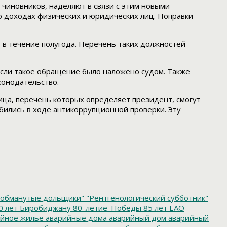
чиновников, наделяют в связи с этим новыми
о доходах физических и юридических лиц. Поправки
 в течение полугода. Перечень таких должностей
 если такое обращение было наложено судом. Также
конодательство.
ица, перечень которых определяет президент, смогут
обились в ходе антикоррупционной проверки. Эту
обманутые дольщики"
"Рентгенологический субботник"
0 лет Биробиджану
80_летие_Победы
85 лет ЕАО
йное жилье
аварийные дома
аварийный дом
аварийный