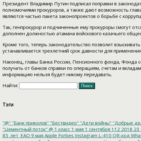
Президент Владимир Путин подписал поправки в законодат
полномочиями прокуроров, а также дают возможность глав
являются частью пакета законопроектов о борьбе с корруп
Так, генпрокурор и подчиненные ему прокуроры смогут от
дополнен должностью атамана войскового казачьего общес
Кроме того, теперь законодательство позволит взыскивать
устанавливается трехлетний срок давности для применени
Наконец, главы Банка России, Пенсионного фонда, Фонда 
получать от банков справки по операциям, счетам и вклад
информацию нельзя будет никому передавать.
Найти:
Тэги
"@"
"Банк приколов"
"Бествидео"
"Дети войны"
"Добрые де
"Цементный поток"
@
1 класс
1 мая
1 сентября
112
2018
23 
85_лет_ЕАО
9 мая
Apple
Forbes
Instagram
L-410
QR-код
Wha