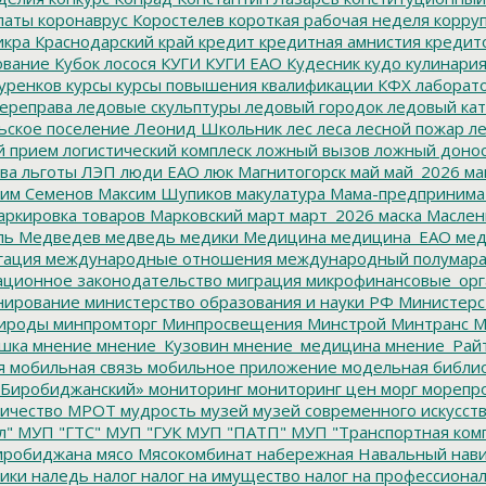
латы
коронаврус
Коростелев
короткая рабочая неделя
корру
икра
Краснодарский край
кредит
кредитная амнистия
кредит
ование
Кубок лосося
КУГИ
КУГИ ЕАО
Кудесник
кудо
кулинари
уренков
курсы
курсы повышения квалификации
КФХ
лаборат
ереправа
ледовые скульптуры
ледовый городок
ледовый кат
ьское поселение
Леонид Школьник
лес
леса
лесной пожар
ле
й прием
логистический комплеск
ложный вызов
ложный доно
ва
льготы
ЛЭП
люди ЕАО
люк
Магнитогорск
май
май_2026
ма
им Семенов
Максим Шупиков
макулатура
Мама-предпринима
ркировка товаров
Марковский
март
март_2026
маска
Маслен
ль
Медведев
медведь
медики
Медицина
медицина_ЕАО
мед
гация
международные отношения
международный полумара
ционное законодательство
миграция
микрофинансовые_орг
ирование
министерство образования и науки РФ
Министерс
ироды
минпромторг
Минпросвещения
Минстрой
Минтранс
М
шка
мнение
мнение_Кузовин
мнение_медицина
мнение_Рай
я
мобильная связь
мобильное приложение
модельная библи
Биробиджанский»
мониторинг
мониторинг цен
морг
морепр
ичество
МРОТ
мудрость
музей
музей современного искусст
л"
МУП "ГТС"
МУП "ГУК
МУП "ПАТП"
МУП "Транспортная ком
иробиджана
мясо
Мясокомбинат
набережная
Навальный
нави
ики
наледь
налог
налог на имущество
налог на профессиона