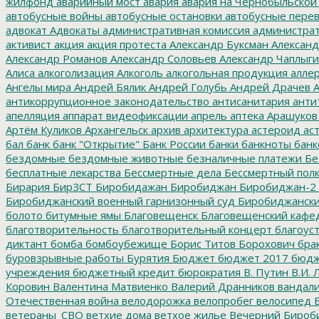
жилфонд
аварийный мост
авария
авария на Чернобыльской
автобусные войны
автобусные остановки
автобусные перев
адвокат
Адвокаты
административная комиссия
администрат
активист
акция
акция протеста
Александр Буксман
Александ
Александр Романов
Александр Соловьев
Александр Чаплыг
Алиса
алкоголизация
Алкоголь
алкогольная продукция
аллер
Ангелы мира
Андрей Бялик
Андрей Голубь
Андрей Драчев
А
антикоррупционное законодательство
антисанитария
анти
апелляция
аппарат видеофиксации
апрель
аптека
Арашуков
Артём Куликов
Архангельск
архив
архитектура
астероид
ас
бал
банк
банк "Открытие"
Банк России
банки
банкноты
банк
бездомные
бездомные животные
безналичные платежи
Бе
бесплатные лекарства
Бессмертные дела
Бессмертный пол
Бирария
БирЗСТ
Биробидажан
Биробиджан
Биробиджан-2
Биробиджанский военный гарнизонный суд
Биробиджанский
болото
битумные ямы
Благовещенск
Благовещенский кафе
благотворительность
благотворительный концерт
благоус
диктант
бомба
бомбоубежище
Борис Титов
Борохович
бра
буровзрывные работы
Бурятия
Бюджет
бюджет 2017
бюдж
учреждения
бюджетный кредит
бюрократия
В. Путин
В.И. 
Коровин
Валентина Матвиенко
Валерий Дранников
вандал
Отечественная война
велодорожка
велопробег
велосипед
В
ветераны_СВО
ветхие дома
ветхое жилье
Вечерний Бироб