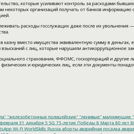
ельство, которые усиливают контроль за расходами бывших 
ам некоторых организаций получать от банков информацию 
цией.
слеживать расходы госслужащих даже после их увольнения —
тва.
 в казну вместо имущества эквивалентную сумму в деньгах,
я взысканий с лиц, которые нарушили антикоррупционное за
социального страхования, ФФОМС, госкорпораций и другие л
ам физических и юридических лиц, если эти документы понад
ла"
"железобетонные полицейские"
"ленивые" малоимущие
"
февраля
31 декабря
5
5G
75-летие Победы
8 Марта
80 лет
8
tsApp
Wi-Fi
WorldSkills Russia
аборты
аварийная посадка
авари