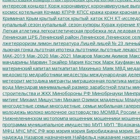
интересов
концерт
Корж
коронавирус
коронавирусные вып
космос
котельная
Кочмар
КПРФ
КПСС
кража
кражи
красная 
Криминал
Крым
крытый каток
крытый_каток
КСН
КТ-исслед
купальный сезон
купальный_сезон
купюры
Кураж
курение
К
Легкая атлетика
легкоатлетическая пробежка
лед
ледовая п
Ленинская ЦРБ
Ленинский район
Ленинское
Ленинское сел
лжетерроризм
лимон
литература
Лицей
лицей № 23
личны
лыжная гонка
льготная ипотека
льготники
льготные лекарст
МАК-2019
Мак-2020
Мак-2021
Макаров
Максим Акимов
Макс
мандарины
Марвин Токайер
Мария Костюк
Марк Кауфман
ма
материнский капитал
маткапитал
Махинько
Маяк
МВД
меда
медосмотр
медработники
медсестры
международная деле
метеорит
методика
мигранты
миграционная политика
мигра
вода
Минздрав
минимальный размер заработной платы
мин
строительства и ЖКХ
Минобороны РФ
Минобрнауки
Минпр
митинг
Михаил Мишустин
Михаил Озимок
младенцы
Младу
многодетные семьи
многодетные_семьи
мобильная галере
молодежь
молоко
молочное скотоводство
МОМВД России «
Нижнеленинском
мотопомпа
мошенник
мошенники
мошенн
программа
муниципальное имущество
МУП
МУП "Водокана
МФЦ
МЧС
МЧС РФ
мэр
мэрия
мэрия Биробиджана
мэрия_Б
надежда
Назаров
назначения
Найфельд
наказание
накркот