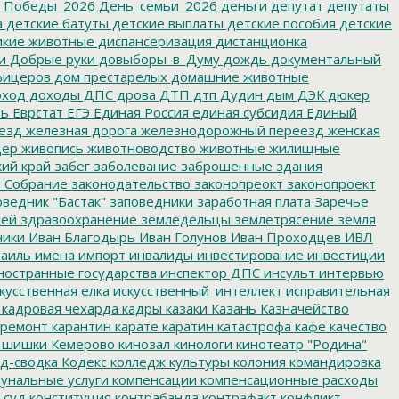
_Победы_2026
День_семьи_2026
деньги
депутат
депутаты
а
детские батуты
детские выплаты
детские пособия
детские
кие животные
диспансеризация
дистанционка
и
Добрые руки
довыборы_в_Думу
дождь
документальный
фицеров
дом престарелых
домашние животные
ход
доходы
ДПС
дрова
ДТП
дтп
Дудин
дым
ДЭК
дюкер
ть
Еврстат
ЕГЭ
Единая Россия
единая субсидия
Единый
езд
железная дорога
железнодорожный переезд
женская
дер
живопись
животноводство
животные
жилищные
ий край
забег
заболевание
заброшенные здания
 Собрание
законодательство
законопреокт
законопроект
ведник "Бастак"
заповедники
заработная плата
Заречье
лей
здравоохранение
земледельцы
землетрясение
земля
ники
Иван Благодырь
Иван Голунов
Иван Проходцев
ИВЛ
аиль
имена
импорт
инвалиды
инвестирование
инвестиции
остранные государства
инспектор ДПС
инсульт
интервью
кусственная елка
искусственный_интеллект
исправительная
кадровая чехарда
кадры
казаки
Казань
Казначейство
ремонт
карантин
карате
каратин
катастрофа
кафе
качество
 шишки
Кемерово
кинозал
кинологи
кинотеатр "Родина"
д-сводка
Кодекс
колледж культуры
колония
командировка
унальные услуги
компенсации
компенсационные расходы
 суд
конституция
контрабанда
контрафакт
конфликт