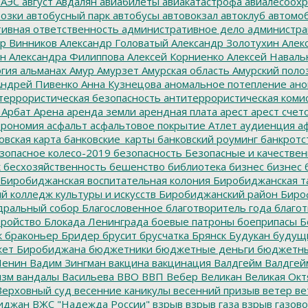
 АЭС
август
Авдалян
авиабилеты
авиакатастрофа
авиалесоохр
озки
автобусный парк
автобусы
автовокзал
автоклуб
автомо
ивная ответственность
административное дело
администра
р Винников
Александр Головатый
Александр Золотухин
Алек
ин
Александра Филиппова
Алексей Корниенко
Алексей Наваль
гия
альманах
Амур
Амурзет
Амурская область
Амурский поло
ндрей Пивенко
Анна Кузнецова
аномальное потепление
ано
террористическая безопасность
антитеррористическая коми
Арбат
Арена
аренда земли
арендная плата
арест
арест счет
трономия
асфальт
асфальтовое покрытие
Атлет
аудиенция
аф
овская карта
банковские_карты
банковский роуминг
банкротс
зопасное колесо-2019
безопасность
Безопасные и качестве
к
бесхозяйственность
бешенство
библиотека
бизнес
бизнес 
Биробиджанская воспитательная колония
Биробиджанская т
 колледж культуры и искусств
Биробиджанский район
Биро
дральный собор
Благословенное
благотворитель года
благот
тройство
Блокада Ленинграда
боевые патроны
боеприпасы
Б
к
браконьер
Бридер
брусит
брусчатка
Брянск
Будукан
будущи
ет Биробиджана
бюджетники
бюджетные деньги
бюджетны
Ленин
Вадим Зингман
вакцина
вакцинация
Валдгейм
Валдгей
изм
вандалы
Васильева
ВВО
ВВП
Вебер
Великан
Великая Окт
ерховный суд
весенние каникулы
весенний призыв
ветер
ве
иджан
ВЖС "Надежда России"
взрыв
взрыв газа
взрыв газово