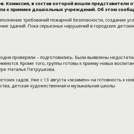
в. Комиссия, в состав которой вошли представители о
ила к приемке дошкольных учреждений. Об этом сообщ
олнение требований пожарной безопасности, создание усл
ние зданий. Пока серьезных нарушений в городских детских
годня проверяли – подготовились. Были выявлены недостатки,
меются. Кроме того, группы готовы к приему новых воспита
уре Наталья Петрушкова.
тских садов. Уже с 13 августа «экзамен» на готовность к н
ства, детская художественная и музыкальная школы.