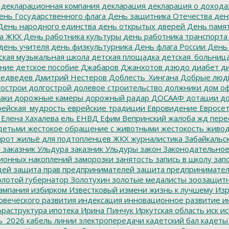
декларационная компания
декларация
декларация о дохода
нь Государственного флага
День защитника Отечества
ден
ень народного единства
день открытых дверей
День памят
а ЖКХ
День работника культуры
день работника транспорта
день учителя
день физкультурника
День флага России
День
ская музыкальная школа
детская площадка
детская_больниц
ание
детское пособие
Джабаров
Джанхотов
дзюдо
диабет
ди
едведев
Дмитрий Нестеров
Доблесть_Хингана
Добрые люд
острои
долгострой
долевое строительство
должники
дом о
аки
дорожные камеры
дорожный радар
ДОСААФ
дотации
до
ейская_мудрость
еврейские традиции
Евровидение
Евросе
Елена Хахалева
ель
ЕНВД
Ефим Вепринский
жалоба
жд пере
детьми
жестокое обращение с животными
жестокость
живо
ирот
жильё для подтопленцев
ЖКХ
журналистика
Забайкальск
м
заказник Ульдура
заказник Ульдуры
закон
Законодательное
ионных накоплений
заморозки
занятость
запись в школу
запо
дей
защита прав предпринимателей
защита предпринимате
лотой губернатор
Золотухин
золотые медалисты
зоозащит
ампания
избирком
Известковый
измени жизнь к лучшему
Изр
овеческого развития
индексация
инновационное развитие
ин
раструктура
ипотека
Ирина Пинчук
Иркутская область
иск
ис
ь_2026
кабель линии электропередачи
кадетский бал
кадеты