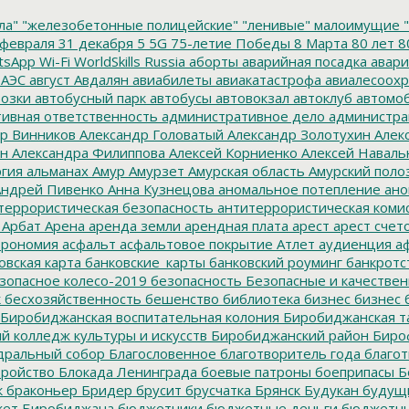
ла"
"железобетонные полицейские"
"ленивые" малоимущие
"
февраля
31 декабря
5
5G
75-летие Победы
8 Марта
80 лет
8
tsApp
Wi-Fi
WorldSkills Russia
аборты
аварийная посадка
авари
 АЭС
август
Авдалян
авиабилеты
авиакатастрофа
авиалесоохр
озки
автобусный парк
автобусы
автовокзал
автоклуб
автомо
ивная ответственность
административное дело
администра
р Винников
Александр Головатый
Александр Золотухин
Алек
ин
Александра Филиппова
Алексей Корниенко
Алексей Наваль
гия
альманах
Амур
Амурзет
Амурская область
Амурский поло
ндрей Пивенко
Анна Кузнецова
аномальное потепление
ано
террористическая безопасность
антитеррористическая коми
Арбат
Арена
аренда земли
арендная плата
арест
арест счет
трономия
асфальт
асфальтовое покрытие
Атлет
аудиенция
аф
овская карта
банковские_карты
банковский роуминг
банкротс
зопасное колесо-2019
безопасность
Безопасные и качестве
к
бесхозяйственность
бешенство
библиотека
бизнес
бизнес 
Биробиджанская воспитательная колония
Биробиджанская т
 колледж культуры и искусств
Биробиджанский район
Биро
дральный собор
Благословенное
благотворитель года
благот
тройство
Блокада Ленинграда
боевые патроны
боеприпасы
Б
к
браконьер
Бридер
брусит
брусчатка
Брянск
Будукан
будущи
ет Биробиджана
бюджетники
бюджетные деньги
бюджетны