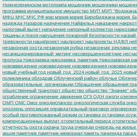
Нижнеленинском
мотопомпа
мошенник
мошенники
мошенн
программа
муниципальное имущество
МУП
МУП "Водокана
МФЦ
МЧС
МЧС РФ
мэр
мэрия
мэрия Биробиджана
мэрия_Б
надежда
Назаров
назначения
Найфельд
наказание
накркот
налоговый вычет
нападение
напорный коллектор
наркозави
тишины и покоя
нарушения пожарной безопасности
насвай
тревожности
наципроект
нацпроект
нацпроекты
НДФЛ
неб
незаконная охота
незаконная рубка
незаконная_реклама
не
несанкционированный_митинг
несовершеннолетние
несчас
пропуска
Николаевка
николаевка_памятник
Николаевская ра
нововвведение
нововведение
нововведениея
нововведен
новый учебный год
новый_год_2024
новый_год_2025
новый
поликлиника
облздрав
Облученский район
облучье
Облэнер
образовательные_организации
Обращение
обращения гр
общественный транспорт
общество
общество "Знание"
общ
ограбление
ограничение движения
ОГЭ
ОДН
ожоги
озелен
ОМП
ОМС
Омск
онкодиспансер
онкологическая служба
онко
оползень
оппозиция
оправдательный приговор
опроверже
особый противопожарный режим
остановка
остановки
осуж
компенсационных выплат
отопительный период
отопитель
отчетность
охота
охрана труда
очереди
очередь на жилье
акция
памятник
памятник-мемориал
память
панихида
парад