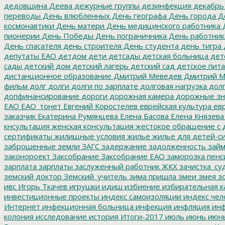
дедовщина
Деева
дежурные группы
дезинфекция
декабрь
переводы
День влюбленных
День географа
День города
Де
космонавтики
День матери
День медицинского работника
Д
пионерии
День Победы
День пограничника
День работник
День спасателя
день строителя
День студента
день тигра
депутаты ЕАО
детдом
дети
детсады
детская больница
дет
сады
детский дом
детский лагерь
детский сад
детское пит
дистанционное образование
Дмитрий Меведев
Дмитрий М
фильм
долг
долги
долги по зарплате
долговая нагрузка
долг
допфинансирование
дороги
дорожная камера
дорожные зн
ЕАО
ЕАО_тонет
Евгений Коростелев
еврейская культура
евр
заказчик
Екатерина Румянцева
Елена Басова
Елена Князева
кнсультация
женская консультация
жестокое обращение с 
сертификаты
жилищные условия
жилье
жилье для детей-с
заброшенные земли
ЗАГС
задержание
задолженность
зай
законороект
Заксобрание
Заксобрание ЕАО
заморозка пенс
зарплата
зарплаты
заслуженный работник ЖКХ
зачистка_су
земский доктор
Земский_учитель
зима пришла
змеи
змея
зо
ивс
Игорь Ткачев
игрушки
идиш
избиение
избирательная к
инвестиционные проекты
индекс самоизоляции
индекс чел
Интернет
инфекционная больница
инфекция
инфляция
инф
колония
исследование
история
Итоги-2017
июль
июнь
июн