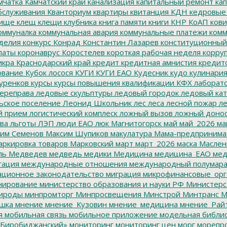
мчатка
Камчатский край
канализация
капитальный ремонт
кап
бслуживания
Кванториум
квартиры
квитанция
КДН
кедровые
ище
клещ
клещи
клубника
книга памяти
книги
КНР
КоАП
кови
оммуналка
коммунальная авария
коммунальные платежи
комм
делия
конкурс
Конрад
Константин Лазарев
конституционный
латы
коронаврус
Коростелев
короткая рабочая неделя
корру
икра
Краснодарский край
кредит
кредитная амнистия
кредит
ование
Кубок лосося
КУГИ
КУГИ ЕАО
Кудесник
кудо
кулинари
уренков
курсы
курсы повышения квалификации
КФХ
лаборат
ереправа
ледовые скульптуры
ледовый городок
ледовый кат
ьское поселение
Леонид Школьник
лес
леса
лесной пожар
ле
й прием
логистический комплеск
ложный вызов
ложный доно
ва
льготы
ЛЭП
люди ЕАО
люк
Магнитогорск
май
май_2026
ма
им Семенов
Максим Шупиков
макулатура
Мама-предпринима
ркировка товаров
Марковский
март
март_2026
маска
Маслен
ль
Медведев
медведь
медики
Медицина
медицина_ЕАО
мед
гация
международные отношения
международный полумара
ционное законодательство
миграция
микрофинансовые_орг
ирование
министерство образования и науки РФ
Министерс
ироды
минпромторг
Минпросвещения
Минстрой
Минтранс
М
шка
мнение
мнение_Кузовин
мнение_медицина
мнение_Рай
я
мобильная связь
мобильное приложение
модельная библи
Биробиджанский»
мониторинг
мониторинг цен
морг
морепр