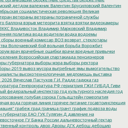
мский детдом
валежник
Валентин Брусиловский
Валентин
ябрьская социалистическая революция
Великая
теран
ветераны
ветераны пограничной службы
го баллона
взрыв метеорита
взятка
взятки
видеокамеры
ВККС
Владивосток
Владимир Марковский
Владимир
енняя политика
вода
водители
водка
водоемы
 сборы
военный комиссар
ВОЗ
возврат_стеклотары
итва
Волочаевский бой
вольная борьба
Ворожбит
орум
врач
врачебные ошибки
врачи
вредные привычки
аселения
Всероссийская спартакиада пенсионеров
ры губернатора
выборы мэра
выборы ректора
боры-2019
вывоз мусора
выгребные ямы
вымогательство
циалисты
высокотехнологичная_медпомощь
выставка
_2026
Вячеслав Пастухов
Г.И. Радде
гадюка
газ
куратура
Генпрокуратура РФ
гериатрия
ГЖИ
ГИБДД
Гиви
ный федеральный инспектор
год культурного наследия
год
олосование
голубая сорока
Гольдштейн
гомеопатия
ячая вода
горячая линия
горячее питание
госавтоинспекция
мация"
грабеж
град
граница
грант
график подвоза воды
н
губернатор ЕАО
ГУК
Гулягин
Д
давление на
восточное ГУ Банка России
дальневосточный гектар
твенный контроль
двор
Дворы
ДГК
дебош
дебошир