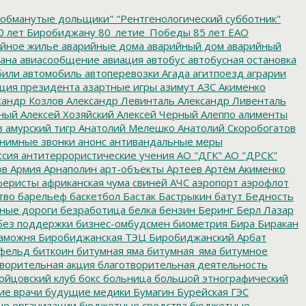
обманутые дольщики"
"Рентгенологический субботник"
0 лет Биробиджану
80_летие_Победы
85 лет ЕАО
йное жилье
аварийные дома
аварийный дом
аварийный
ана
авиасообщение
авиация
автобус
автобусная остановка
били
автомобиль
автоперевозки
Агада
агитпоезд
аграрии
ция президента
азартные игры
азимут
АЗС
Акименко
сандр Козлов
Александр Левинталь
Александр Ливенталь
ный
Алексей Хозяйский
Алексей Черный
Алеппо
алименты
з
амурский тигр
Анатолий Мелешко
Анатолий Скоробогатов
нимные звонки
анонс
антивандальные меры
ссия
антитеррористические учения
АО "ДГК"
АО "ДРСК"
ов
Армия
Арнаполин
арт-объекты
Артеев
Артём Акименко
еристы
африканская чума свиней
АЧС
аэропорт
аэрофлот
тво
барельеф
баскетбол
Бастак
Бастрыкин
батут
Бедность
нные дороги
безработица
белка
бензин
Беринг
Берл Лазар
без поддержки
бизнес-омбудсмен
биометрия
Бира
Биракан
аможня
Биробиджанская ТЭЦ
Биробиджанский Арбат
фельд
биткоин
битумная яма
битумная_яма
битумное
ворительная акция
благотворительная деятельность
ойцовский клуб
бокс
больница
большой этнографический
е врачи
будущие медики
Бумагин
Бурейская ГЭС
е организации
бюджетные средства
бюджетные