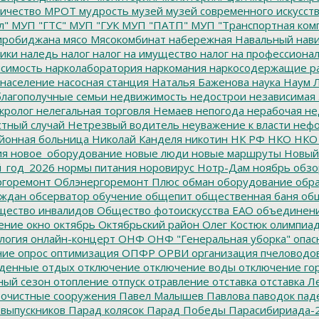
ичество
МРОТ
мудрость
музей
музей современного искусст
л"
МУП "ГТС"
МУП "ГУК
МУП "ПАТП"
МУП "Транспортная ком
иробиджана
мясо
Мясокомбинат
набережная
Навальный
нави
ики
наледь
налог
налог на имущество
налог на профессиона
симость
нарколаборатория
наркомания
наркосодержащие р
население
насосная станция
Наталья Баженова
наука
Наум Л
лагополучные семьи
недвижимость
недострои
независимая 
кролог
нелегальная торговля
Немаев
непогода
нерабочая не
тный случай
Нетрезвый водитель
неуважение к власти
нефо
йонная больница
Николай Канделя
никотин
НК РФ
НКО
НКО
ия
новое_оборудование
новые люди
новые маршруты
Новый
_год_2026
нормы питания
норовирус
Нотр-Дам
ноябрь
обзо
горемонт
Облэнергоремонт Плюс
обман
оборудование
обр
аждан
обсерватор
обучение
общепит
общественная баня
общ
ество инвалидов
Общество фотоискусства ЕАО
объединен
ение
окно
октябрь
Октябрьский район
Олег Костюк
олимпиа
логия
онлайн-концерт
ОНФ
ОНФ "Генеральная уборка"
опас
ние
опрос
оптимизация
ОПФР
ОРВИ
организация пчеловодо
денные
отдых
отключение
отключение воды
отключение го
ный сезон
отопление
отпуск
отравление
отставка
отставка Л
очистные сооружения
Павел Малышев
Павлова
паводок
пад
 выпускников
Парад колясок
Парад Победы
Парасибириада-