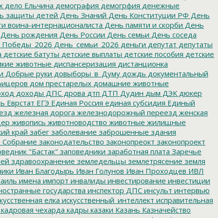
х
дело Ельчина
демография
демогрфия
денежные
ь защиты детей
День Знаний
День Конституции РФ
День
и воина-интернационалиста
День памяти и скорби
День
День рождения
День России
День семьи
День соседа
_Победы_2026
День_семьи_2026
деньги
депутат
депутаты
а
детские батуты
детские выплаты
детские пособия
детские
кие животные
диспансеризация
дистанционка
и
Добрые руки
довыборы_в_Думу
дождь
документальный
фицеров
дом престарелых
домашние животные
ход
доходы
ДПС
дрова
дтп
ДТП
Дудин
дым
ДЭК
дюкер
ть
Еврстат
ЕГЭ
Единая Россия
единая субсидия
Единый
езд
железная дорога
железнодорожный переезд
женская
дер
живопись
животноводство
животные
жилищные
ий край
забег
заболевание
заброшенные здания
 Собрание
законодательство
законопреокт
законопроект
ведник "Бастак"
заповедники
заработная плата
Заречье
лей
здравоохранение
земледельцы
землетрясение
земля
ники
Иван Благодырь
Иван Голунов
Иван Проходцев
ИВЛ
аиль
имена
импорт
инвалиды
инвестирование
инвестиции
остранные государства
инспектор ДПС
инсульт
интервью
кусственная елка
искусственный_интеллект
исправительная
кадровая чехарда
кадры
казаки
Казань
Казначейство