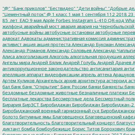
"@"
"Банк приколов"
"Бествидео"
"Дети войны"
"Добрые де
"Цементный поток"
@
1 класс
1 мая
1 сентября
112
2018
23 
85_лет_ЕАО
9 мая
Apple
Forbes
Instagram
L-410
QR-код
Wha
жилфонд
аварийный мост
авария
авария на Чернобыльской
автобусные войны
автобусные остановки
автобусные перев
адвокат
Адвокаты
административная комиссия
администрат
активист
акция
акция протеста
Александр Буксман
Александ
Александр Романов
Александр Соловьев
Александр Чаплыг
Алиса
алкоголизация
Алкоголь
алкогольная продукция
аллер
Ангелы мира
Андрей Бялик
Андрей Голубь
Андрей Драчев
А
антикоррупционное законодательство
антисанитария
анти
апелляция
аппарат видеофиксации
апрель
аптека
Арашуков
Артём Куликов
Архангельск
архив
архитектура
астероид
ас
бал
банк
банк "Открытие"
Банк России
банки
банкноты
банк
бездомные
бездомные животные
безналичные платежи
Бе
бесплатные лекарства
Бессмертные дела
Бессмертный пол
Бирария
БирЗСТ
Биробидажан
Биробиджан
Биробиджан-2
Биробиджанский военный гарнизонный суд
Биробиджанский
болото
битумные ямы
Благовещенск
Благовещенский кафе
благотворительность
благотворительный концерт
благоус
диктант
бомба
бомбоубежище
Борис Титов
Борохович
бра
буровзрывные работы
Бурятия
Бюджет
бюджет 2017
бюдж