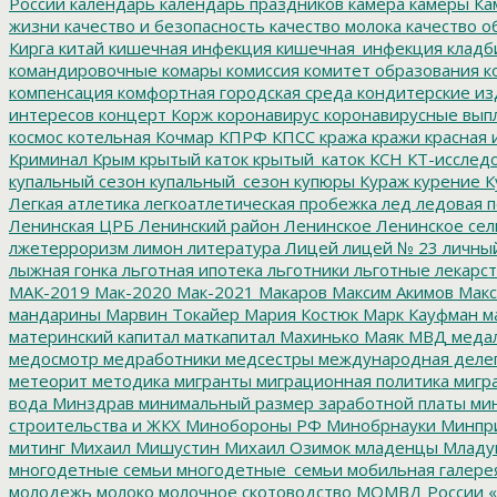
России
календарь
календарь праздников
камера
камеры
Ка
жизни
качество и безопасность
качество молока
качество о
Кирга
китай
кишечная инфекция
кишечная_инфекция
кладб
командировочные
комары
комиссия
комитет образования
к
компенсация
комфортная городская среда
кондитерские из
интересов
концерт
Корж
коронавирус
коронавирусные вып
космос
котельная
Кочмар
КПРФ
КПСС
кража
кражи
красная 
Криминал
Крым
крытый каток
крытый_каток
КСН
КТ-исслед
купальный сезон
купальный_сезон
купюры
Кураж
курение
К
Легкая атлетика
легкоатлетическая пробежка
лед
ледовая п
Ленинская ЦРБ
Ленинский район
Ленинское
Ленинское сел
лжетерроризм
лимон
литература
Лицей
лицей № 23
личны
лыжная гонка
льготная ипотека
льготники
льготные лекарст
МАК-2019
Мак-2020
Мак-2021
Макаров
Максим Акимов
Макс
мандарины
Марвин Токайер
Мария Костюк
Марк Кауфман
ма
материнский капитал
маткапитал
Махинько
Маяк
МВД
меда
медосмотр
медработники
медсестры
международная деле
метеорит
методика
мигранты
миграционная политика
мигра
вода
Минздрав
минимальный размер заработной платы
мин
строительства и ЖКХ
Минобороны РФ
Минобрнауки
Минпр
митинг
Михаил Мишустин
Михаил Озимок
младенцы
Младу
многодетные семьи
многодетные_семьи
мобильная галере
молодежь
молоко
молочное скотоводство
МОМВД России «