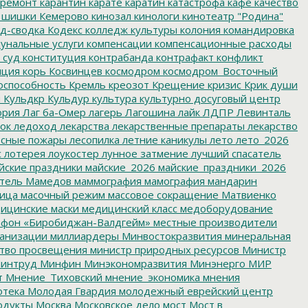
ремонт
карантин
карате
каратин
катастрофа
кафе
качество
 шишки
Кемерово
кинозал
кинологи
кинотеатр "Родина"
д-сводка
Кодекс
колледж культуры
колония
командировка
унальные услуги
компенсации
компенсационные расходы
 суд
конституция
контрабанда
контрафакт
конфликт
пция
корь
Косвинцев
космодром
космодром_Восточный
оспособность
Кремль
креозот
Крещение
кризис
Крик души
я
Кульдкр
Кульдур
культура
культурно досуговый центр
ория
Лаг ба-Омер
лагерь
Лагошина
лайк
ЛДПР
Левинталь
ок
ледоход
лекарства
лекарственные препараты
лекарство
сные пожары
лесопилка
летние каникулы
лето
лето_2026
с
лотерея
лоукостер
лунное затмение
лучший спасатель
йские праздники
майские_2026
майские_праздники_2026
тель
Мамедов
маммография
мамография
мандарин
ица
масочный режим
массовое сокращение
Матвиенко
ицинские маски
медицинский класс
медоборудование
фон «Биробиджан-Валдгейм»
местные производители
анизации
миллиардеры
Минвостокразвития
минеральная
тво просвещения
министр природных ресурсов
Министр
интруд
Минфин
Минэкономразвития
Минэнерго
МИР
т
Мнение_Тиховский
мнение_экономика
мнения
отека
Молодая Гвардия
молодежный еврейский центр
одукты
Москва
Московское дело
мост
Мост в