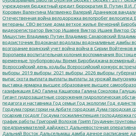
учреждения
бюджетный кредит
бюрократия
В. Путин
В.И. 
Коровин
Валентина Матвиенко
Валерий Дранников
вандал
Отечественная война
велодорожка
велопробег
велосипед
В
ветераны_СВО
ветхие дома
ветхое жилье
Вечерний Бироб
видеорегистратор
Виктор Ишавев
Виктор Ишаев
Виктор О
Мишустин
Владимир Путин
Владимир Сахаровский
Владими
водоисточник
Водоканал
водолазы
водоналивные дамбы
во
возгорание
воинский учет
война
война в Сирии
Войтенков
в
Воропаева
воспитательная колония
воспоминания
Востокц
временные трубопроводы
Время Биробиджана
всемирный 
Всероссийский день ходьбы
Всероссийский конкурс
встреч
выборы_2019
выборы_2021
выборы_2026
выборы_губерна
выпас скота
выплата
выплаты
выплаты за урожай
выпускник
выставка-ярмарка
высшее образование
высшее самообразо
газификация ЕАО
Галина Кашапова
Галина Соколова
Галушк
Гигант
гидрозащитные сооружения
гидрологическая обста
педагога и наставника
Год семьи
Год экологии
Год_единств
Гордума
горки
горки на Арбате
городская Дума
городская с
госархив
госдолг
Госдума
госжилинспекция
господдержка
г
график работы
Григорий Волохов
Грипп
Грудинин
грунтовы
предпринимателей
дайджест
Дальневосточная оперативна
Дальний Восток
Дальсельмаш
дамба
дачное расписание
да