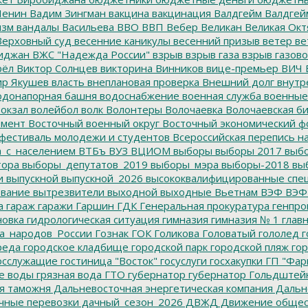
Ленин
Вадим Зингман
вакцина
вакцинация
Валдгейм
Валдгей
изм
вандалы
Васильева
ВВО
ВВП
Вебер
Великан
Великая Окт
ерховный суд
весенние каникулы
весенний призыв
ветер
ве
иджан
ВЖС "Надежда России"
взрыв
взрыв газа
взрыв газово
рёл
Виктор Солнцев
викторина
Винников
вице-премьер
ВИЧ
р Якушев
власть
внеплановая проверка
Внешний долг
внутр
донапорная башня
водоснабжение
военная служба
военные
окзал
волейбол
волк
Волонтеры
Волочаевка
Волочаевская б
емент
Восточный военный округ
Восточный экономический ф
фестиваль молодежи и студентов
Всероссийская перепись н
а_с_населением
ВТБъ
ВУЗ
ВЦИОМ
выборы
выборы 2017
выбо
тора
выборы_депутатов_2019
выборы_мэра
выборы-2018
вы
и
выпускной
выпускной_2026
высококвалифицированные спе
вание
вытрезвители
выходной
выходные
Вьетнам
ВЭФ
ВЭФ
а
гараж
гаражи
Гаршин
ГДК
Генеральная прокуратура
генпро
новка
гидрологическая ситуация
гимназия
гимназия № 1
глав
а_народов_России
Гознак
ГОК
Голикова
Головатый
гололед
г
реда
городское кладбище
городской парк
городской пляж
гор
осслужащие
гостиница "Восток"
госуслуги
госхакупки
ГП "Фар
е воды
грязная вода
ГТО
губернатор
губернатор Гольдштей
я таможня
Дальневосточная энергетическая компания
Дальне
чные перевозки
дачный_сезон_2026
ДВЖД
Движение общес