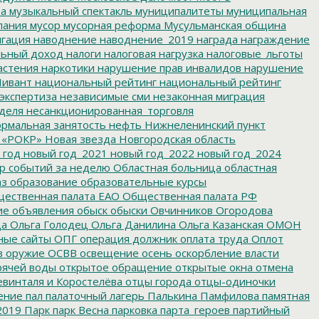
ва
музыкальный спектакль
муниципалитеты
муниципальная
пания
мусор
мусорная реформа
Мусульманская община
гация
наводнение
наводнение_2019
награда
награждение
льный доход
налоги
налоговая нагрузка
налоговые_льготы
астения
наркотики
нарушение прав инвалидов
нарушение
ивант
национальный рейтинг
национальный рейтинг
экспертиза
независимые сми
незаконная миграция
деля
несанкционированная_торговля
рмальная занятость
нефть
Нижнеленинский пункт
 «РОКР»
Новая звезда
Новгородская область
 год
новый год_2021
новый год_2022
новый год_2024
р событий за неделю
Областная больница
областная
аз
образование
образовательные курсы
ественная палата ЕАО
Общественная палата РФ
ие
объявления
обыск
обыски
Овчинников
Огородова
да
Ольга Голодец
Ольга Данилина
Ольга Казанская
ОМОН
ные сайты
ОПГ
операция должник
оплата труда
Оплот
в
оружие
ОСВВ
освещение
осень
оскорбление власти
рячей воды
открытое обращение
открытые окна
отмена
евинталя и Коростелёва
отцы города
отцы-одиночки
ение
пал
палаточный лагерь
Палькина
Памфилова
памятная
2019
Парк
парк Весна
парковка
парта_героев
партийный