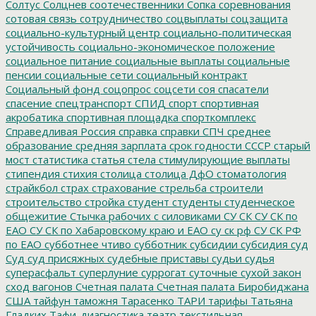
Солтус
Солцнев
соотечественники
Сопка
соревнования
сотовая связь
сотрудничество
соцвыплаты
соцзащита
социально-культурный центр
социально-политическая
устойчивость
социально-экономическое положение
социальное питание
социальные выплаты
социальные
пенсии
социальные сети
социальный контракт
Социальный фонд
соцопрос
соцсети
соя
спасатели
спасение
спецтранспорт
СПИД
спорт
спортивная
акробатика
спортивная площадка
спорткомплекс
Справедливая Россия
справка
справки
СПЧ
среднее
образование
средняя зарплата
срок годности
СССР
старый
мост
статистика
статья
стела
стимулирующие выплаты
стипендия
стихия
столица
столица ДфО
стоматология
страйкбол
страх
страхование
стрельба
строители
строительство
стройка
студент
студенты
студенческое
общежитие
Стычка рабочих с силовиками
СУ СК
СУ СК по
ЕАО
СУ СК по Хабаровскому краю и ЕАО
су ск рф
СУ СК РФ
по ЕАО
субботнее чтиво
субботник
субсидии
субсидия
суд
Суд
суд присяжных
судебные приставы
судьи
судья
суперасфальт
суперлуние
суррогат
суточные
сухой закон
сход вагонов
Счетная палата
Счетная палата Биробиджана
США
тайфун
таможня
Тарасенко
ТАРИ
тарифы
Татьяна
Гладких
Тафи-диагностика
театр
текстильная