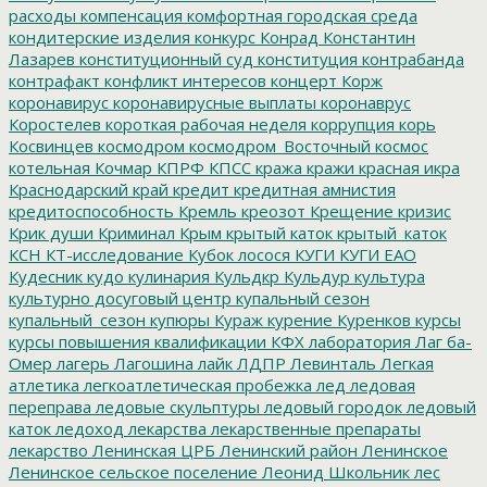
расходы
компенсация
комфортная городская среда
кондитерские изделия
конкурс
Конрад
Константин
Лазарев
конституционный суд
конституция
контрабанда
контрафакт
конфликт интересов
концерт
Корж
коронавирус
коронавирусные выплаты
коронаврус
Коростелев
короткая рабочая неделя
коррупция
корь
Косвинцев
космодром
космодром_Восточный
космос
котельная
Кочмар
КПРФ
КПСС
кража
кражи
красная икра
Краснодарский край
кредит
кредитная амнистия
кредитоспособность
Кремль
креозот
Крещение
кризис
Крик души
Криминал
Крым
крытый каток
крытый_каток
КСН
КТ-исследование
Кубок лосося
КУГИ
КУГИ ЕАО
Кудесник
кудо
кулинария
Кульдкр
Кульдур
культура
культурно досуговый центр
купальный сезон
купальный_сезон
купюры
Кураж
курение
Куренков
курсы
курсы повышения квалификации
КФХ
лаборатория
Лаг ба-
Омер
лагерь
Лагошина
лайк
ЛДПР
Левинталь
Легкая
атлетика
легкоатлетическая пробежка
лед
ледовая
переправа
ледовые скульптуры
ледовый городок
ледовый
каток
ледоход
лекарства
лекарственные препараты
лекарство
Ленинская ЦРБ
Ленинский район
Ленинское
Ленинское сельское поселение
Леонид Школьник
лес