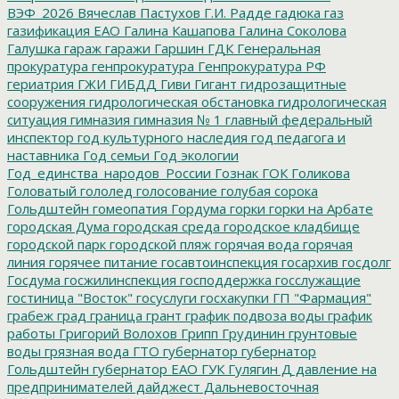
ВЭФ_2026
Вячеслав Пастухов
Г.И. Радде
гадюка
газ
газификация ЕАО
Галина Кашапова
Галина Соколова
Галушка
гараж
гаражи
Гаршин
ГДК
Генеральная
прокуратура
генпрокуратура
Генпрокуратура РФ
гериатрия
ГЖИ
ГИБДД
Гиви
Гигант
гидрозащитные
сооружения
гидрологическая обстановка
гидрологическая
ситуация
гимназия
гимназия № 1
главный федеральный
инспектор
год культурного наследия
год педагога и
наставника
Год семьи
Год экологии
Год_единства_народов_России
Гознак
ГОК
Голикова
Головатый
гололед
голосование
голубая сорока
Гольдштейн
гомеопатия
Гордума
горки
горки на Арбате
городская Дума
городская среда
городское кладбище
городской парк
городской пляж
горячая вода
горячая
линия
горячее питание
госавтоинспекция
госархив
госдолг
Госдума
госжилинспекция
господдержка
госслужащие
гостиница "Восток"
госуслуги
госхакупки
ГП "Фармация"
грабеж
град
граница
грант
график подвоза воды
график
работы
Григорий Волохов
Грипп
Грудинин
грунтовые
воды
грязная вода
ГТО
губернатор
губернатор
Гольдштейн
губернатор ЕАО
ГУК
Гулягин
Д
давление на
предпринимателей
дайджест
Дальневосточная