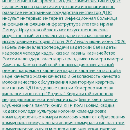
инвестиционные проекты
индекс самоизоляции
индекс
человеческого развития
индексация
инновационное
развитие
иностранные государства
инспектор ДПС
инсульт
интервью
Интернет
инфекционная больница
инфекция
инфляция
инфраструктура
ипотека
Ирина
Пинчук
Иркутская область
иск
искусственная елка
искусственный_интеллект
исправительная колония
исследование
история
Итоги-2017
июль
июнь
июнь_2026
кабель линии электропередачи
кадетский бал
кадеты
кадровая чехарда
кадры
казаки
Казань
Казначейство
России
календарь
календарь праздников
камера
камеры
Камчатка
Камчатский край
канализация
капитальный
ремонт
капремонт
карантин
карате
каратин
катастрофа
кафе
качество жизни
качество и безопасность
качество
молока
качество обслуживания
Кванториум
квартиры
квитанция
КДН
кедровые шишки
Кемерово
кинозал
кинологи
кинотеатр "Родина"
Кирга
китай
кишечная
инфекция
кишечная_инфекция
кладбище
клещ
клещи
клубника
книга памяти
книги
КНР
КоАП
ковид-сводка
Кодекс
колледж культуры
колония
командировка
командировочные
комары
комиссия
комитет образования
коммуналка
коммунальная авария
коммунальные платежи
коммунальные услуги
компенсации
компенсационные