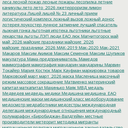
леса
лесной пожар
лесные пожары
лесопилка
летние
каникулы
лето
лето_2026
лжетерроризм
лимон
литература
Лицей
лицей № 23
личный прием
логистический комплеск
ложный вызов
ложный донос
лотерея
лоукостер
лунное затмение
лучший спасатель
лыжная гонка
льготная ипотека
льготники
льготные
лекарства
льготы
ЛЭП
люди ЕАО
люк
Магнитогорск
май
май_2026
майские праздники
майские_2026
майские_праздники_2026
МАК-2019
Мак-2020
Мак-2021
Макаров
Максим Акимов
Максим Семенов
Максим Шупиков
макулатура
Мама-предприниматель
Мамедов
маммография
мамография
мандарин
мандарины
Марвин
Токайер
Мария Костюк
Марк Кауфман
маркировка товаров
Марковский
март
март_2026
маска
Масленица
масочный
режим
массовое сокращение
Матвиенко
материнский
капитал
маткапитал
Махинько
Маяк
МВД
медаль
Медведев
медведь
медики
Медицина
медицина_ЕАО
медицинские маски
медицинский класс
медоборудование
медосмотр
медработники
медсестры
международная
делегация
международные отношения
международный
полумарафон «Биробиджан-Валдгейм»
местные
производители
метеорит
методика
мигранты
миграционная политика
миграционное законодательство