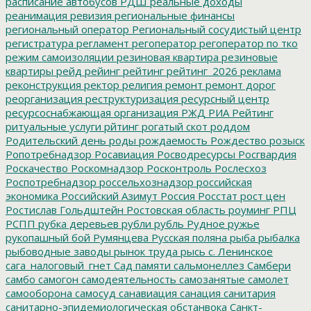
расписание автобусов
РДШ
реальные доходы
реанимация
ревизия
региональные финансы
региональный оператор
Региональный сосудистый центр
регистратура
регламент
регоператор
регоператор по тко
режим самоизоляции
резиновая квартира
резиновые
квартиры
рейд
рейинг
рейтинг
рейтинг_2026
реклама
реконструкция
ректор
религия
ремонт
ремонт дорог
реорганизация
реструктуризация
ресурсный центр
ресурсоснабжающая организация
РЖД
РИА Рейтинг
ритуальные услуги
рйтинг
рогатый скот
роддом
Родительский день
роды
рождаемость
Рождество
розыск
Ропотребнадзор
Росавиация
Росводресурсы
Росгвардия
Роскачество
Роскомнадзор
Росконтроль
Рослесхоз
Роспотребнадзор
россельхознадзор
российская
экономика
Российский Азимут
Россия
Росстат
рост цен
Ростислав Гольдштейн
Ростовская область
роуминг
РПЦ
РСПП
рубка деревьев
рубли
рубль
Рудное
ружье
рукопашный бой
Румянцева
Русская поляна
рыба
рыбалка
рыбоводные заводы
рынок труда
рысь
с. Ленинское
сага_налоговый_гнет
Сад памяти
сальмонеллез
Самбери
самбо
самогон
самодеятельность
самозанятые
самолет
самооборона
самосуд
санавиация
санация
санитария
санитарно-эпидемиологическая обстанвока
Санкт-