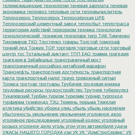
телемедицинские технологии
теневая зарплата
теневая
экономика
тепловоз
тепловые сети
тепловычислитель
Теплоозерск
Теплоозёрск
Теплоозёрская ЦРБ
Теплоозерский цементный завод
теплосбыт
теплотрасса
территория действий
терроризм
техника
технологии
технологический_техникум
технопарк
тигр
ТИК
Тимченко
Тихомиров
ТКО
Тлустенко
товары
Толстой
томограф
тонкий лед
Тонких
ТОР
торговля
торговые сети
торговый
центр
тос
Тотальный диктант
ТПП ЕАО
травма
трагедия
трагедия в Забайкалье
трансграничный мост
трансграничный российско-китайский марафон
Транснефть
транспортная доступность
транспортная
карта
транспортный налог
траур
тревожный сигнал
Тромса
тротуар
тротуары
Трубачев
трудовая книжка
трудовые ресурсы
трудоустройство
Трутнев
туберкулез
Тукалевский
Турбин
туризм
туризмм
турнир
турпоход
турфирма
тхэквондо
ТЭЦ
Тюмень
тюрьма
Тяжелая
атлетика
убийство
уборка улиц
убыль
убыль населения
убыточность
увольнение
увольнения
уголовное дело
уголовное преследование
уголовный кодекс
уголовный
розыск
уголоное дело
уголь
угон
угон автомобиля
удача
УЖАСЫ НАШЕГО ГОРОДКА
узи
УК
УК "ДомСтроСервис"
УК