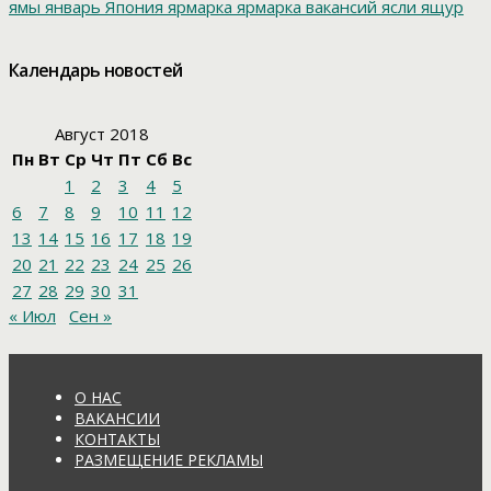
ямы
январь
Япония
ярмарка
ярмарка вакансий
ясли
ящур
Календарь новостей
Август 2018
Пн
Вт
Ср
Чт
Пт
Сб
Вс
1
2
3
4
5
6
7
8
9
10
11
12
13
14
15
16
17
18
19
20
21
22
23
24
25
26
27
28
29
30
31
« Июл
Сен »
О НАС
ВАКАНСИИ
КОНТАКТЫ
РАЗМЕЩЕНИЕ РЕКЛАМЫ