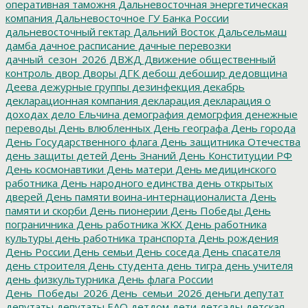
оперативная таможня
Дальневосточная энергетическая
компания
Дальневосточное ГУ Банка России
дальневосточный гектар
Дальний Восток
Дальсельмаш
дамба
дачное расписание
дачные перевозки
дачный_сезон_2026
ДВЖД
Движение общественный
контроль
двор
Дворы
ДГК
дебош
дебошир
дедовщина
Деева
дежурные группы
дезинфекция
декабрь
декларационная компания
декларация
декларация о
доходах
дело Ельчина
демография
демогрфия
денежные
переводы
День влюбленных
День географа
День города
День Государственного флага
День защитника Отечества
день защиты детей
День Знаний
День Конституции РФ
День космонавтики
День матери
День медицинского
работника
День народного единства
день открытых
дверей
День памяти воина-интернационалиста
День
памяти и скорби
День пионерии
День Победы
День
пограничника
День работника ЖКХ
День работника
культуры
день работника транспорта
День рождения
День России
День семьи
День соседа
День спасателя
день строителя
День студента
день тигра
день учителя
день физкультурника
День флага России
День_Победы_2026
День_семьи_2026
деньги
депутат
депутаты
депутаты ЕАО
детдом
дети
детсады
детская