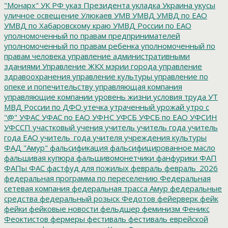
"Монарх"
УК РФ
указ Президента
укладка
Украина
укусы
уличное освещение
Улюкаев
УМВ
УМВД
УМВД по ЕАО
УМВД по Хабаровскому краю
УМВД России по ЕАО
уполномоченный по правам предпринимателей
уполномоченный по правам ребенка
уполномоченный по
правам человека
управление административными
зданиями
Управление ЖКХ мэрии города
управление
здравоохранения
управление культуры
управление по
опеке и попечительству
управляющая компания
управляющие компании
уровень жизни
условия труда
УТ
МВД России по ДФО
утечка
утраченный урожай
утро с
"@"
УФАС
УФАС по ЕАО
УФНС
УФСБ
УФСБ по ЕАО
УФСИН
УФССП
участковый
учения
учитель
учитель года
учитель
года ЕАО
учитель_года
учителя
учреждения культуры
ФАД "Амур"
фальсификация
фальсифицированное масло
фальшивая купюра
фальшивомонетчики
фанфурики
ФАП
ФАПы
ФАС
фастфуд для пожилых
февраль
февраль_2026
федеральная программа по переселению
Федеральная
сетевая компания
федеральная трасса Амур
федеральные
средства
федеральный розыск
Федотов
фейерверк
фейк
фейки
фейковые новости
фельдшер
феминизм
Феникс
Феоктистов
фермеры
фестиваль
фестиваль еврейской