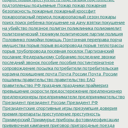
подтопленцы
подъемные
Пожар
пожар
пожарная
безопасность
пожарные
пожарный кроссфит
пожароопасный период
пожароопасный сезон
пожары
поиск
поиск ребенка
покушение на дачу взятки
покушение
на убийство
полезное
полигон
поликлиника
полиомиелит
политехнический техникум
политические партии
полиция
Половинко
помойки
помощь
Понтонная переправа
порча
имущества
порыв
порыв водопровода
порыв теплотрассы
порыв трубопровода
посевная
поселок Партизанский
послание Федеральному Собранию
последние звонки
последний звонок
пособие
пособия
постинтернатное
сопровождение
посылка
потребители
потребительская
корзина
похищение
почта
Почта России
Почта_России
пошлины
правительство
правительство ЕАО
правительство РФ
праздник
праздники
праймериз
превышение скорости
предостережение
предпенсионер
предпенсионеры
предприниматели
предпринимательство
Президент
президент России
Президент РФ
Президентские спортивные игры
презумпция доверия
премия
препараты
преступление
преступность
Приамурский
Приамурье
приборы фотовидеофиксации
прививочная кампания
приговор
пригородные поезда