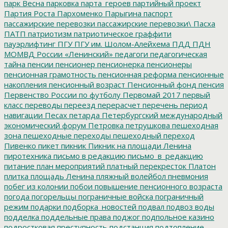
парк Весна
парковка
парта_героев
партийный проект
Партия Роста
Пархоменко
Парыгина
паспорт
пассажирские перевозки
пассажирские перевозки\
Пасха
ПАТП
патриотизм
патриотическое граффити
пауэрлифтинг
ПГУ
ПГУ им. Шолом-Алейхема
ПДД
ПДН
МОМВД России «Ленинский»
педагоги
педагогическая
тайна
пенсии
пенсионер
пенсионерка
пенсионеры
пенсионная грамотность
пенсионная реформа
пенсионные
накопления
пенсионный возраст
Пенсионный фонд
пенсия
Первенство России по футболу
Первомай 2017
первый
класс
переводы
переезд
перерасчет
перечень
период
навигации
Песах
петарда
Петербургский международный
экономический форум
Петровка
петрушкова
пешеходная
зона
пешеходные переходы
пешеходный переход
Пивенко
пикет
пикник
Пикник на площади Ленина
пиротехника
письмо в редакцию
письмо_в_редакцию
питание
план мероприятий
платный перекресток
Платон
плитка
площадь Ленина
пляжный волейбол
пневмония
побег из колонии
побои
повышение пенсионного возраста
погода
погорельцы
пограничные войска
пограничный
режим
подарки
подборка_новостей
подвал
подвоз воды
подделка
поддельные права
поджог
подпольное казино
подростковая преступность
подстанция
подтопление