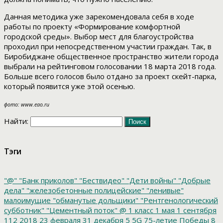
Данная методика уже зарекомендовала себя в ходе
работы по проекту «Формирование комфортной
городской среды». Выбор мест для благоустройства
проходил при непосредственном участии граждан. Так, в
Биробиджане общественное пространство жители города
выбрали на рейтинговом голосовании 18 марта 2018 года.
Больше всего голосов было отдано за проект скейт-парка,
который появится уже этой осенью.
фото: www.eao.ru
Найти:
Тэги
"@"
"Банк приколов"
"Бествидео"
"Дети войны"
"Добрые
дела"
"железобетонные полицейские"
"ленивые"
малоимущие
"обманутые дольщики"
"Рентгенологический
субботник"
"Цементный поток"
@
1 класс
1 мая
1 сентября
112
2018
23 февраля
31 декабря
5
5G
75-летие Победы
8