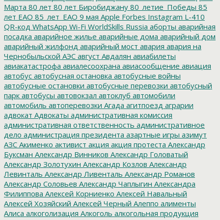
Марта
80 лет
80 лет Биробиджану
80_летие_Победы
85
лет ЕАО
85_лет_ЕАО
9 мая
Apple
Forbes
Instagram
L-410
QR-код
WhatsApp
Wi-Fi
WorldSkills Russia
аборты
аварийная
посадка
аварийное жилье
аварийные дома
аварийный дом
аварийный жилфонд
аварийный мост
авария
авария на
Чернобыльской АЭС
август
Авдалян
авиабилеты
авиакатастрофа
авиалесоохрана
авиасообщение
авиация
автобус
автобусная остановка
автобусные войны
автобусные остановки
автобусные перевозки
автобусный
парк
автобусы
автовокзал
автоклуб
автомобили
автомобиль
автоперевозки
Агада
агитпоезд
аграрии
адвокат
Адвокаты
административная комиссия
административная ответственность
административное
дело
администрация президента
азартные игры
азимут
АЗС
Акименко
активист
акция
акция протеста
Александр
Буксман
Александр Винников
Александр Головатый
Александр Золотухин
Александр Козлов
Александр
Левинталь
Александр Ливенталь
Александр Романов
Александр Соловьев
Александр Чаплыгин
Александра
Филиппова
Алексей Корниенко
Алексей Навальный
Алексей Хозяйский
Алексей Черный
Алеппо
алименты
Алиса
алкоголизация
Алкоголь
алкогольная продукция