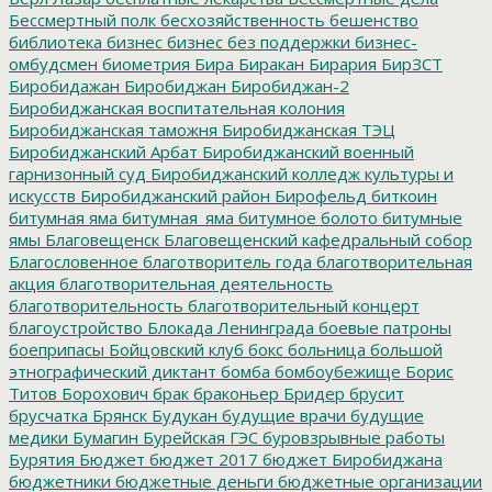
Бессмертный полк
бесхозяйственность
бешенство
библиотека
бизнес
бизнес без поддержки
бизнес-
омбудсмен
биометрия
Бира
Биракан
Бирария
БирЗСТ
Биробидажан
Биробиджан
Биробиджан-2
Биробиджанская воспитательная колония
Биробиджанская таможня
Биробиджанская ТЭЦ
Биробиджанский Арбат
Биробиджанский военный
гарнизонный суд
Биробиджанский колледж культуры и
искусств
Биробиджанский район
Бирофельд
биткоин
битумная яма
битумная_яма
битумное болото
битумные
ямы
Благовещенск
Благовещенский кафедральный собор
Благословенное
благотворитель года
благотворительная
акция
благотворительная деятельность
благотворительность
благотворительный концерт
благоустройство
Блокада Ленинграда
боевые патроны
боеприпасы
Бойцовский клуб
бокс
больница
большой
этнографический диктант
бомба
бомбоубежище
Борис
Титов
Борохович
брак
браконьер
Бридер
брусит
брусчатка
Брянск
Будукан
будущие врачи
будущие
медики
Бумагин
Бурейская ГЭС
буровзрывные работы
Бурятия
Бюджет
бюджет 2017
бюджет Биробиджана
бюджетники
бюджетные деньги
бюджетные организации