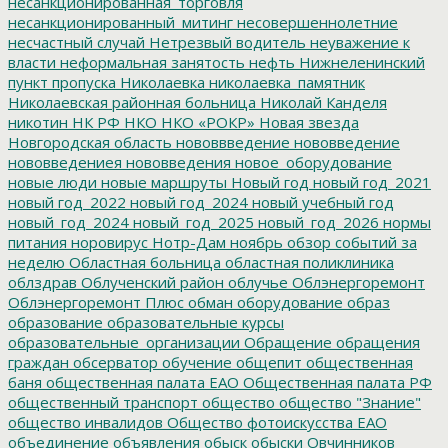
несанкционированная_торговля
несанкционированный_митинг
несовершеннолетние
несчастный случай
Нетрезвый водитель
неуважение к
власти
неформальная занятость
нефть
Нижнеленинский
пункт пропуска
Николаевка
николаевка_памятник
Николаевская районная больница
Николай Канделя
никотин
НК РФ
НКО
НКО «РОКР»
Новая звезда
Новгородская область
нововвведение
нововведение
нововведениея
нововведения
новое_оборудование
новые люди
новые маршруты
Новый год
новый год_2021
новый год_2022
новый год_2024
новый учебный год
новый_год_2024
новый_год_2025
новый_год_2026
нормы
питания
норовирус
Нотр-Дам
ноябрь
обзор событий за
неделю
Областная больница
областная поликлиника
облздрав
Облученский район
облучье
Облэнергоремонт
Облэнергоремонт Плюс
обман
оборудование
образ
образование
образовательные курсы
образовательные_организации
Обращение
обращения
граждан
обсерватор
обучение
общепит
общественная
баня
общественная палата ЕАО
Общественная палата РФ
общественный транспорт
общество
общество "Знание"
общество инвалидов
Общество фотоискусства ЕАО
объединение
объявления
обыск
обыски
Овчинников