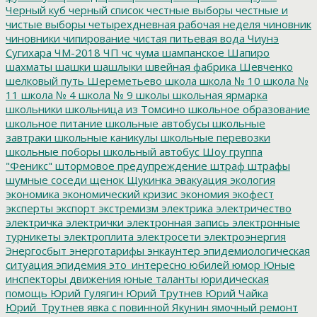
Черный куб
черный список
честные выборы
честные и
чистые выборы
четырехдневная рабочая неделя
чиновник
чиновники
чипирование
чистая питьевая вода
Чиунэ
Сугихара
ЧМ-2018
ЧП
чс
чума
шампанское
Шапиро
шахматы
шашки
шашлыки
швейная фабрика
Шевченко
шелковый путь
Шереметьево
школа
школа № 10
школа №
11
школа № 4
школа № 9
школы
школьная ярмарка
школьники
школьница из Томсино
школьное образование
школьное питание
школьные автобусы
школьные
завтраки
школьные каникулы
школьные перевозки
школьные поборы
школьный автобус
Шоу группа
"Феникс"
штормовое предупреждение
штраф
штрафы
шумные соседи
щенок
Щукинка
эвакуация
экология
экономика
экономический кризис
экономия
экофест
эксперты
экспорт
экстремизм
электрика
электричество
электричка
электрички
электронная запись
электронные
турникеты
электроплита
электросети
электроэнергия
Энергосбыт
энерготарифы
энкаунтер
эпидемиологическая
ситуация
эпидемия
это_интересно
юбилей
юмор
Юные
инспекторы движения
юные таланты
юридическая
помощь
Юрий Гулягин
Юрий Трутнев
Юрий Чайка
Юрий_Трутнев
явка с повинной
Якунин
ямочный ремонт