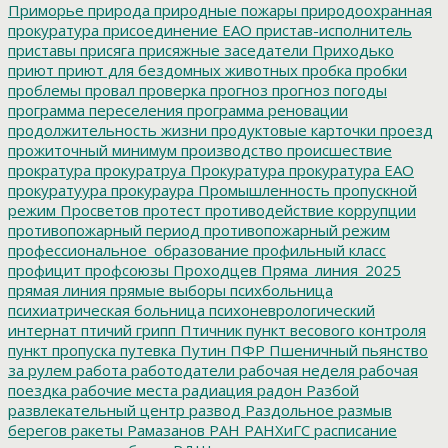
Приморье
природа
природные пожары
природоохранная
прокуратура
присоединение ЕАО
пристав-исполнитель
приставы
присяга
присяжные заседатели
Приходько
приют
приют для бездомных животных
пробка
пробки
проблемы
провал
проверка
прогноз
прогноз погоды
программа переселения
программа реновации
продолжительность жизни
продуктовые карточки
проезд
прожиточный минимум
производство
происшествие
прократура
прокуратруа
Прокуратура
прокуратура ЕАО
прокуратуура
прокураура
Промышленность
пропускной
режим
Просветов
протест
противодействие коррупции
противопожарный период
противопожарный режим
профессиональное_образование
профильный класс
профицит
профсоюзы
Проходцев
Пряма_линия_2025
прямая линия
прямые выборы
психбольница
психиатрическая больница
психоневрологический
интернат
птичий грипп
Птичник
пункт весового контроля
пункт пропуска
путевка
Путин
ПФР
Пшеничный
пьянство
за рулем
работа
работодатели
рабочая неделя
рабочая
поездка
рабочие места
радиация
радон
Разбой
развлекательный центр
развод
Раздольное
размыв
берегов
ракеты
Рамазанов
РАН
РАНХиГС
расписание