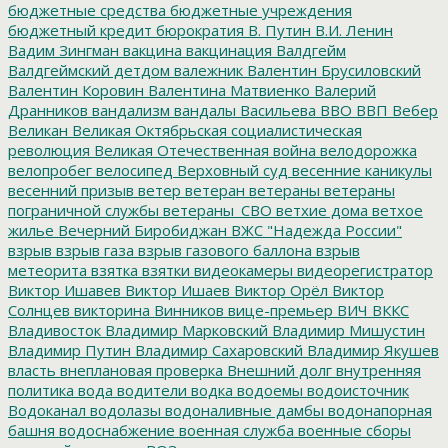
бюджетные средства
бюджетные учреждения
бюджетный кредит
бюрократия
В. Путин
В.И. Ленин
Вадим Зингман
вакцина
вакцинация
Валдгейм
Валдгеймский детдом
валежник
Валентин Брусиловский
Валентин Коровин
Валентина Матвиенко
Валерий
Дранников
вандализм
вандалы
Васильева
ВВО
ВВП
Вебер
Великан
Великая Октябрьская социалистическая
революция
Великая Отечественная война
велодорожка
велопробег
велосипед
Верховный суд
весенние каникулы
весенний призыв
ветер
ветеран
ветераны
ветераны
пограничной службы
ветераны_СВО
ветхие дома
ветхое
жилье
Вечерний Биробиджан
ВЖС "Надежда России"
взрыв
взрыв газа
взрыв газового баллона
взрыв
метеорита
взятка
взятки
видеокамеры
видеорегистратор
Виктор Ишавев
Виктор Ишаев
Виктор Орёл
Виктор
Солнцев
викторина
Винников
вице-премьер
ВИЧ
ВККС
Владивосток
Владимир Марковский
Владимир Мишустин
Владимир Путин
Владимир Сахаровский
Владимир Якушев
власть
внеплановая проверка
Внешний долг
внутренняя
политика
вода
водители
водка
водоемы
водоисточник
Водоканал
водолазы
водоналивные дамбы
водонапорная
башня
водоснабжение
военная служба
военные сборы