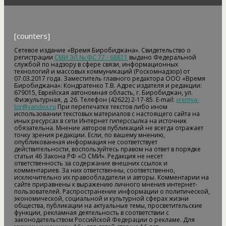
[counters]
Сетевое издание «Время Биробиджана». Свидетельство о
регистрации
СМИ ЭЛ № ФС 77 - 68811
выдано Федеральной
службой по надзору в сфере связи, информационных
технологий и массовых коммуникаций (Роскомнадзор) от
07.03.2017 года. Заместитель главного редактора ООО «Время
Биробиджана»: Кондратенко Т.В. Адрес издателя и редакции:
679015, Еврейская автономная область, г. Биробиджан, ул.
Физкультурная, д. 26. Телефон (42622) 2-17-85. E-mail:
vremya-
bir@yandex.ru
При перепечатке текстов либо ином
использовании текстовых материалов с настоящего сайта на
иных ресурсах в сети Интернет гиперссылка на источник
обязательна. Мнение авторов публикаций не всегда отражает
точку зрения редакции. Если, по вашему мнению,
опубликованная информация не соответствует
действительности, воспользуйтесь правом на ответ в порядке
статьи 46 Закона РФ «О СМИ». Редакция не несет
ответственность за содержание внешних ссылок и
комментариев. За них ответственны, соответственно,
исключительно их правообладатели и авторы. Комментарии на
сайте приравнены к выражению личного мнения интернет-
пользователей. Распространение информации о политической,
экономической, социальной и культурной сферах жизни
общества, публикации на актуальные темы, просветительские
функции, рекламная деятельность в соответствии с
законодательством Российской Федерации о рекламе. Для