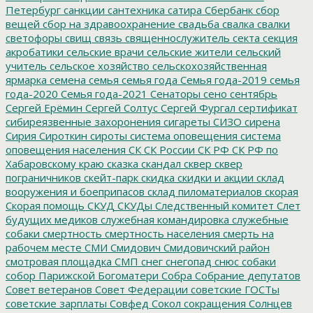
Петербург
санкции
сантехника
сатира
Сбербанк
сбор
вещей
сбор на здравоохранение
свадьба
свалка
свалки
светофоры
свищ
связь
священнослужитель
секта
секция
акробатики
сельские врачи
сельские жители
сельский
учитель
сельское хозяйство
сельскохозяйственная
ярмарка
семена
семья
семья года
Семья года-2019
семья
года-2020
Семья года-2021
Сенаторы
сено
сентябрь
Сергей Ерёмин
Сергей Солтус
Сергей Фургал
сертификат
сибиреязвенные захоронения
сигареты
СИЗО
сирена
Сирия
Сироткин
сироты
система оповещения
система
оповещения населения
СК
СК России
СК РФ
СК РФ по
Хабаровскому краю
сказка
скандал
сквер
сквер
пограничников
скейт-парк
скидка
скидки и акции
склад
вооружения и боеприпасов
склад пиломатериалов
скорая
Скорая помощь
СКУД
СКУДы
Следственный комитет
Слет
будущих медиков
служебная командировка
служебные
собаки
смертность
смертность населения
смерть на
рабочем месте
СМИ
Смидович
Смидовичский район
смотровая площадка
СМП
снег
снегопад
снюс
собаки
собор Парижской Богоматери
Собра
Собрание депутатов
Совет ветеранов
Совет Федерации
советские ГОСТы
советские зарплаты
Совфед
Сокол
сокращения
Солнцев