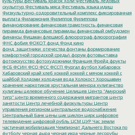
культуры
фестиваль красок Холи
Фестиваль ледовых
скульптур
Фестиваль мяса
Фестиваль языка идиш
Физкультурно-оздоровительный комплекс
фиксированная
выплата
Филармония
Филиппов
Филиппова
финансирование
финансовая грамотность
финансовая
пирамида
финансовые пирамиды
финансовый омбудсмен
финансы
Фишман
флешмоб
флюорограф
флюорография
ФНС
фобия
ФОКОТ
фонд
Фонд кино
фонд_защитники_отечества
фонтаны
формирование
комфортной городской среды\
форум
фотовыставка
фотоискусство
фотохудожники
Франция
Фрейд
фрукты
ФСБ
ФСИН
ФСО
ФСС
ФССП
Фургал
футбол
Хабаровск
Хабаровский край
хлеб
хоккей
хоккей с мячом
хоккей с
шайбой
Холдоми
холодная вода
Холокост
Хорошавин
хранение наркотиков
хрустальная менора
хулиганство
хулиганы
целевое обучение
Целищев
Центр "Амурский
тигр"
центр временного содержания мигрантов
центр
занятости
Центр лечебной физкультуры
Центр
управления регионом
центральное водоснабжение
Центральный Банк
цены
цик
циклон
цирк
цифровое
телевидение
цифровой рубль
ЦСМ
ЦУР
Час земли
частичная мобилизация
Чемпионат Дальнего Востока по
футболу
черная дыра
черная икра
черные лесорубы