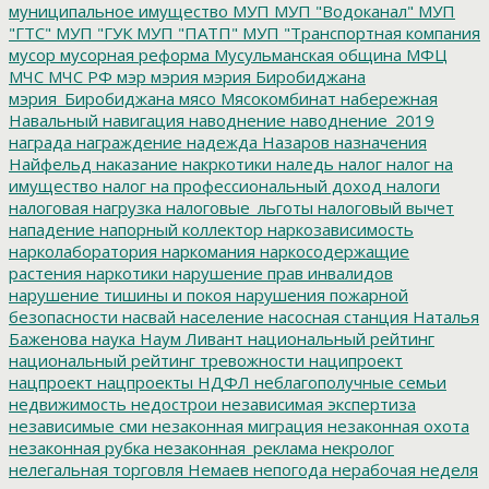
муниципальное имущество
МУП
МУП "Водоканал"
МУП
"ГТС"
МУП "ГУК
МУП "ПАТП"
МУП "Транспортная компания
мусор
мусорная реформа
Мусульманская община
МФЦ
МЧС
МЧС РФ
мэр
мэрия
мэрия Биробиджана
мэрия_Биробиджана
мясо
Мясокомбинат
набережная
Навальный
навигация
наводнение
наводнение_2019
награда
награждение
надежда
Назаров
назначения
Найфельд
наказание
накркотики
наледь
налог
налог на
имущество
налог на профессиональный доход
налоги
налоговая нагрузка
налоговые_льготы
налоговый вычет
нападение
напорный коллектор
наркозависимость
нарколаборатория
наркомания
наркосодержащие
растения
наркотики
нарушение прав инвалидов
нарушение тишины и покоя
нарушения пожарной
безопасности
насвай
население
насосная станция
Наталья
Баженова
наука
Наум Ливант
национальный рейтинг
национальный рейтинг тревожности
наципроект
нацпроект
нацпроекты
НДФЛ
неблагополучные семьи
недвижимость
недострои
независимая экспертиза
независимые сми
незаконная миграция
незаконная охота
незаконная рубка
незаконная_реклама
некролог
нелегальная торговля
Немаев
непогода
нерабочая неделя