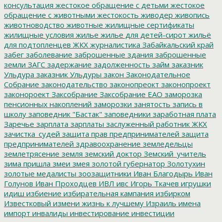
консультация
жестокое обращение с детьми
жестокое
обращение с животными
жестокость
живодер
живопись
животноводство
животные
жилищные сертификаты
жилищные условия
жилье
жилье для детей-сирот
жильё
для подтопленцев
ЖКХ
журналистика
Забайкальский край
забег
заболевание
заброшенные здания
заброшенные
земли
ЗАГС
задержание
задолженность
займ
заказник
Ульдура
заказник Ульдуры
закон
Законодательное
Собрание
законодательство
законопреокт
законопроект
законороект
Заксобрание
Заксобрание ЕАО
заморозка
пенсионных накоплений
заморозки
занятость
запись в
школу
заповедник "Бастак"
заповедники
заработная плата
Заречье
зарплата
зарплаты
заслуженный работник ЖКХ
зачистка_судей
защита прав предпринимателей
защита
предпринимателей
здравоохранение
земледельцы
землетрясение
земля
земский доктор
Земский_учитель
зима пришла
змеи
змея
золотой губернатор
Золотухин
золотые медалисты
зоозащитники
Иван Благодырь
Иван
Голунов
Иван Проходцев
ИВЛ
ивс
Игорь Ткачев
игрушки
идиш
избиение
избирательная кампания
избирком
Известковый
измени жизнь к лучшему
Израиль
имена
импорт
инвалиды
инвестирование
инвестиции