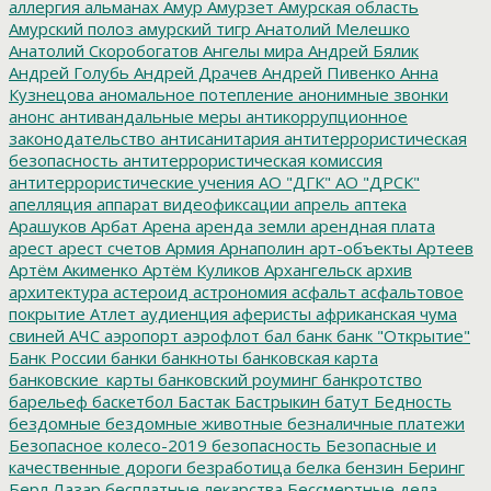
аллергия
альманах
Амур
Амурзет
Амурская область
Амурский полоз
амурский тигр
Анатолий Мелешко
Анатолий Скоробогатов
Ангелы мира
Андрей Бялик
Андрей Голубь
Андрей Драчев
Андрей Пивенко
Анна
Кузнецова
аномальное потепление
анонимные звонки
анонс
антивандальные меры
антикоррупционное
законодательство
антисанитария
антитеррористическая
безопасность
антитеррористическая комиссия
антитеррористические учения
АО "ДГК"
АО "ДРСК"
апелляция
аппарат видеофиксации
апрель
аптека
Арашуков
Арбат
Арена
аренда земли
арендная плата
арест
арест счетов
Армия
Арнаполин
арт-объекты
Артеев
Артём Акименко
Артём Куликов
Архангельск
архив
архитектура
астероид
астрономия
асфальт
асфальтовое
покрытие
Атлет
аудиенция
аферисты
африканская чума
свиней
АЧС
аэропорт
аэрофлот
бал
банк
банк "Открытие"
Банк России
банки
банкноты
банковская карта
банковские_карты
банковский роуминг
банкротство
барельеф
баскетбол
Бастак
Бастрыкин
батут
Бедность
бездомные
бездомные животные
безналичные платежи
Безопасное колесо-2019
безопасность
Безопасные и
качественные дороги
безработица
белка
бензин
Беринг
Берл Лазар
бесплатные лекарства
Бессмертные дела