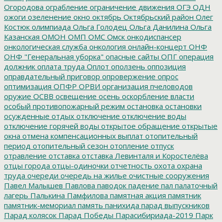
Огородова
ограбление
ограничение движения
ОГЭ
ОДН
ожоги
озеленение
окно
октябрь
Октябрьский район
Олег
Костюк
олимпиада
Ольга Голодец
Ольга Данилина
Ольга
Казанская
ОМОН
ОМП
ОМС
Омск
онкодиспансер
онкологическая служба
онкология
онлайн-концерт
ОНФ
ОНФ "Генеральная уборка"
опасные сайты
ОПГ
операция
должник
оплата труда
Оплот
оползень
оппозиция
оправдательный приговор
опровержение
опрос
оптимизация
ОПФР
ОРВИ
организация пчеловодов
оружие
ОСВВ
освещение
осень
оскорбление власти
особый противопожарный режим
остановка
остановки
осужденные
отдых
отключение
отключение воды
отключение горячей воды
открытое обращение
открытые
окна
отмена компенсационных выплат
отопительный
период
отопительный сезон
отопление
отпуск
отравление
отставка
отставка Левинталя и Коростелёва
отцы города
отцы-одиночки
отчетность
охота
охрана
труда
очереди
очередь на жилье
очистные сооружения
Павел Малышев
Павлова
паводок
падение
пал
палаточный
лагерь
Палькина
Памфилова
памятная акция
памятник
памятник-мемориал
память
панихида
парад выпускников
Парад колясок
Парад Победы
Парасибириада-2019
Парк