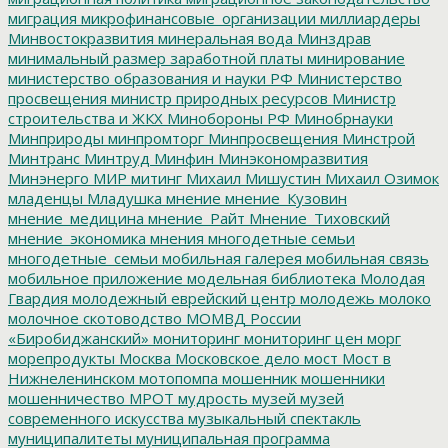
миграция
микрофинансовые_организации
миллиардеры
Минвостокразвития
минеральная вода
Минздрав
минимальный размер заработной платы
минирование
министерство образования и науки РФ
Министерство
просвещения
министр природных ресурсов
Министр
строительства и ЖКХ
Минобороны РФ
Минобрнауки
Минприроды
минпромторг
Минпросвещения
Минстрой
Минтранс
Минтруд
Минфин
Минэкономразвития
Минэнерго
МИР
митинг
Михаил Мишустин
Михаил Озимок
младенцы
Младушка
мнение
мнение_Кузовин
мнение_медицина
мнение_Райт
Мнение_Тиховский
мнение_экономика
мнения
многодетные семьи
многодетные_семьи
мобильная галерея
мобильная связь
мобильное приложение
модельная библиотека
Молодая
Гвардия
молодежный еврейский центр
молодежь
молоко
молочное скотоводство
МОМВД России
«Биробиджанский»
мониторинг
мониторинг цен
морг
морепродукты
Москва
Московское дело
мост
Мост в
Нижнеленинском
мотопомпа
мошенник
мошенники
мошенничество
МРОТ
мудрость
музей
музей
современного искусства
музыкальный спектакль
муниципалитеты
муниципальная программа