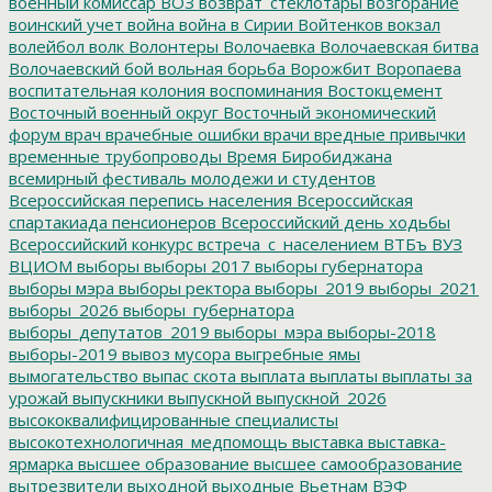
военный комиссар
ВОЗ
возврат_стеклотары
возгорание
воинский учет
война
война в Сирии
Войтенков
вокзал
волейбол
волк
Волонтеры
Волочаевка
Волочаевская битва
Волочаевский бой
вольная борьба
Ворожбит
Воропаева
воспитательная колония
воспоминания
Востокцемент
Восточный военный округ
Восточный экономический
форум
врач
врачебные ошибки
врачи
вредные привычки
временные трубопроводы
Время Биробиджана
всемирный фестиваль молодежи и студентов
Всероссийская перепись населения
Всероссийская
спартакиада пенсионеров
Всероссийский день ходьбы
Всероссийский конкурс
встреча_с_населением
ВТБъ
ВУЗ
ВЦИОМ
выборы
выборы 2017
выборы губернатора
выборы мэра
выборы ректора
выборы_2019
выборы_2021
выборы_2026
выборы_губернатора
выборы_депутатов_2019
выборы_мэра
выборы-2018
выборы-2019
вывоз мусора
выгребные ямы
вымогательство
выпас скота
выплата
выплаты
выплаты за
урожай
выпускники
выпускной
выпускной_2026
высококвалифицированные специалисты
высокотехнологичная_медпомощь
выставка
выставка-
ярмарка
высшее образование
высшее самообразование
вытрезвители
выходной
выходные
Вьетнам
ВЭФ