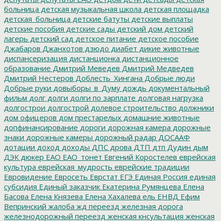
больница
детская музыкальная школа
детская площадка
детская_больница
детские батуты
детские выплаты
детские пособия
детские сады
детский дом
детский
лагерь
детский сад
детское питание
детское пособие
Джабаров
Джанхотов
дзюдо
диабет
дикие животные
диспансеризация
дистанционка
дистанционное
образование
Дмитрий Меведев
Дмитрий Медведев
Дмитрий Нестеров
Доблесть_Хингана
Добрые люди
Добрые руки
довыборы_в_Думу
дождь
документальный
фильм
долг
долги
долги по зарплате
долговая нагрузка
долгострои
долгострой
долевое строительство
должники
дом офицеров
дом престарелых
домашние животные
допфинансирование
дороги
дорожная камера
дорожные
знаки
дорожные камеры
дорожный радар
ДОСААФ
дотации
доход
доходы
ДПС
дрова
ДТП
дтп
Дудин
дым
ДЭК
дюкер
ЕАО
ЕАО_тонет
Евгений Коростелев
еврейская
культура
еврейская_мудрость
еврейские традиции
Евровидение
Евросеть
Еврстат
ЕГЭ
Единая Россия
единая
субсидия
Единый заказчик
Екатерина Румянцева
Елена
Басова
Елена Князева
Елена Хахалева
ель
ЕНВД
Ефим
Вепринский
жалоба
жд переезд
железная дорога
железнодорожный переезд
женская кнсультация
женская