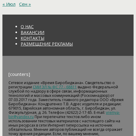
« Июл
Сен »
О НАС
ВАКАНСИИ
КОНТАКТЫ
РАЗМЕЩЕНИЕ РЕКЛАМЫ
[counters]
Сетевое издание «Время Биробиджана». Свидетельство о
регистрации
СМИ ЭЛ № ФС 77 - 68811
выдано Федеральной
службой по надзору в сфере связи, информационных
технологий и массовых коммуникаций (Роскомнадзор) от
07.03.2017 года. Заместитель главного редактора ООО «Время
Биробиджана»: Кондратенко Т.В. Адрес издателя и редакции:
679015, Еврейская автономная область, г. Биробиджан, ул.
Физкультурная, д. 26. Телефон (42622) 2-17-85. E-mail:
vremya-
bir@yandex.ru
При перепечатке текстов либо ином
использовании текстовых материалов с настоящего сайта на
иных ресурсах в сети Интернет гиперссылка на источник
обязательна. Мнение авторов публикаций не всегда отражает
точку зрения редакции. Если, по вашему мнению,