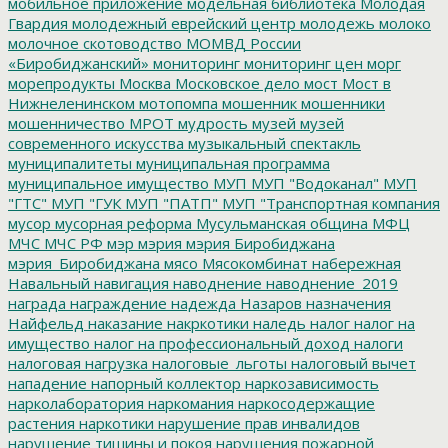
мобильное приложение
модельная библиотека
Молодая
Гвардия
молодежный еврейский центр
молодежь
молоко
молочное скотоводство
МОМВД России
«Биробиджанский»
мониторинг
мониторинг цен
морг
морепродукты
Москва
Московское дело
мост
Мост в
Нижнеленинском
мотопомпа
мошенник
мошенники
мошенничество
МРОТ
мудрость
музей
музей
современного искусства
музыкальный спектакль
муниципалитеты
муниципальная программа
муниципальное имущество
МУП
МУП "Водоканал"
МУП
"ГТС"
МУП "ГУК
МУП "ПАТП"
МУП "Транспортная компания
мусор
мусорная реформа
Мусульманская община
МФЦ
МЧС
МЧС РФ
мэр
мэрия
мэрия Биробиджана
мэрия_Биробиджана
мясо
Мясокомбинат
набережная
Навальный
навигация
наводнение
наводнение_2019
награда
награждение
надежда
Назаров
назначения
Найфельд
наказание
накркотики
наледь
налог
налог на
имущество
налог на профессиональный доход
налоги
налоговая нагрузка
налоговые_льготы
налоговый вычет
нападение
напорный коллектор
наркозависимость
нарколаборатория
наркомания
наркосодержащие
растения
наркотики
нарушение прав инвалидов
нарушение тишины и покоя
нарушения пожарной