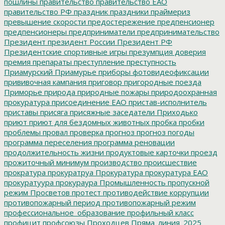
пошлины
правительство
правительство ЕАО
правительство РФ
праздник
праздники
праймериз
превышение скорости
предостережение
предпенсионер
предпенсионеры
предприниматели
предпринимательство
Президент
президент России
Президент РФ
Президентские спортивные игры
презумпция доверия
премия
препараты
преступление
преступность
Приамурский
Приамурье
приборы фотовидеофиксации
прививочная кампания
приговор
пригородные поезда
Приморье
природа
природные пожары
природоохранная
прокуратура
присоединение ЕАО
пристав-исполнитель
приставы
присяга
присяжные заседатели
Приходько
приют
приют для бездомных животных
пробка
пробки
проблемы
провал
проверка
прогноз
прогноз погоды
программа переселения
программа реновации
продолжительность жизни
продуктовые карточки
проезд
прожиточный минимум
производство
происшествие
прократура
прокуратруа
Прокуратура
прокуратура ЕАО
прокуратуура
прокураура
Промышленность
пропускной
режим
Просветов
протест
противодействие коррупции
противопожарный период
противопожарный режим
профессиональное_образование
профильный класс
профицит
профсоюзы
Проходцев
Пряма_линия_2025