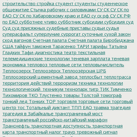
строительство
стройка
студент
студенты
студенческое
общежитие
Стычка рабочих с силовиками
СУ СК
СУ СК по
ЕАО
СУ СК по Хабаровскому краю и ЕАО
су ск рф
СУ СК РФ
по ЕАО
субботнее чтиво
субботник
субсидии
субсидия
суд
Суд
суд присяжных
судебные приставы
судьи
судья
суперасфальт
суперлуние
суррогат
суточные
сухой закон
сход вагонов
Счетная палата
Счетная палата Биробиджана
США
тайфун
таможня
Тарасенко
ТАРИ
тарифы
Татьяна
Гладких
Тафи-диагностика
театр
текстильная
телемедицинские технологии
теневая зарплата
теневая
экономика
тепловоз
тепловые сети
тепловычислитель
Теплоозерск
Теплоозёрск
Теплоозёрская ЦРБ
Теплоозерский цементный завод
теплосбыт
теплотрасса
территория действий
терроризм
техника
технологии
технологический_техникум
технопарк
тигр
ТИК
Тимченко
Тихомиров
ТКО
Тлустенко
товары
Толстой
томограф
тонкий лед
Тонких
ТОР
торговля
торговые сети
торговый
центр
тос
Тотальный диктант
ТПП ЕАО
травма
трагедия
трагедия в Забайкалье
трансграничный мост
трансграничный российско-китайский марафон
Транснефть
транспортная доступность
транспортная
карта
транспортный налог
траур
тревожный сигнал