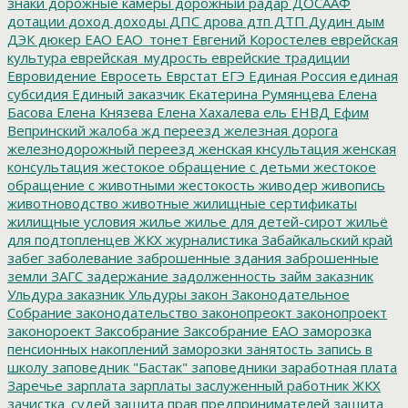
знаки
дорожные камеры
дорожный радар
ДОСААФ
дотации
доход
доходы
ДПС
дрова
дтп
ДТП
Дудин
дым
ДЭК
дюкер
ЕАО
ЕАО_тонет
Евгений Коростелев
еврейская
культура
еврейская_мудрость
еврейские традиции
Евровидение
Евросеть
Еврстат
ЕГЭ
Единая Россия
единая
субсидия
Единый заказчик
Екатерина Румянцева
Елена
Басова
Елена Князева
Елена Хахалева
ель
ЕНВД
Ефим
Вепринский
жалоба
жд переезд
железная дорога
железнодорожный переезд
женская кнсультация
женская
консультация
жестокое обращение с детьми
жестокое
обращение с животными
жестокость
живодер
живопись
животноводство
животные
жилищные сертификаты
жилищные условия
жилье
жилье для детей-сирот
жильё
для подтопленцев
ЖКХ
журналистика
Забайкальский край
забег
заболевание
заброшенные здания
заброшенные
земли
ЗАГС
задержание
задолженность
займ
заказник
Ульдура
заказник Ульдуры
закон
Законодательное
Собрание
законодательство
законопреокт
законопроект
законороект
Заксобрание
Заксобрание ЕАО
заморозка
пенсионных накоплений
заморозки
занятость
запись в
школу
заповедник "Бастак"
заповедники
заработная плата
Заречье
зарплата
зарплаты
заслуженный работник ЖКХ
зачистка_судей
защита прав предпринимателей
защита