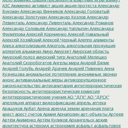
АЗС
Акименко
активист
акция
акция протеста
Александр
Буксман
Александр Винников
Александр Головатый
Александр Золотухин
Александр Козлов
Александр
Левинталь
Александр Ливенталь
Александр Романов
Александр Соловьев
Александр Чаплыгин
Александра
Филиппова
Алексей Корниенко
Алексей Навальный
Алексей Хозяйский
Алексей Черный
Алеппо
алименты
Алиса
алкоголизация
Алкоголь
алкогольная продукция
аллергия
альманах
Амур
Амурзет
Амурская область
Амурский полоз
амурский тигр
Анатолий Мелешко
Анатолий Скоробогатов
Ангелы мира
Андрей Бялик
Андрей Голубь
Андрей Драчев
Андрей Пивенко
Анна
Кузнецова
аномальное потепление
анонимные звонки
анонс
антивандальные меры
антикоррупционное
законодательство
антисанитария
антитеррористическая
безопасность
антитеррористическая комиссия
антитеррористические учения
АО "ДГК"
АО "ДРСК"
апелляция
аппарат видеофиксации
апрель
аптека
Арашуков
Арбат
Арена
аренда земли
арендная плата
арест
арест счетов
Армия
Арнаполин
арт-объекты
Артеев
Артём Акименко
Артём Куликов
Архангельск
архив
архитектура
астероид
астрономия
асфальт
асфальтовое