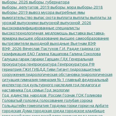
выборы_2026
выборы_губернатора
выборы_депутатов_2019
выборы_мэра
выборы-2018
выборы-2019
вывоз мусора
выгребные ямы
вымогательство
выпас скота
выплата
выплаты
выплаты за
урожай
выпускники
выпускной
выпускной_2026
высококвалифицированные специалисты
высокотехнологичная_медпомощь
выставка
выставка-
ярмарка
высшее образование
высшее самообразование
вытрезвители
выходной
выходные
Вьетнам
ВЭФ
ВЭФ_2026
Вячеслав Пастухов
Г.И. Радде
гадюка
газ
газификация ЕАО
Галина Кашапова
Галина Соколова
Галушка
гараж
гаражи
Гаршин
ГДК
Генеральная
прокуратура
генпрокуратура
Генпрокуратура РФ
гериатрия
ГЖИ
ГИБДД
Гиви
Гигант
гидрозащитные
сооружения
гидрологическая обстановка
гидрологическая
ситуация
гимназия
гимназия № 1
главный федеральный
инспектор
год культурного наследия
год педагога и
наставника
Год семьи
Год экологии
Год_единства_народов_России
Гознак
ГОК
Голикова
Головатый
гололед
голосование
голубая сорока
Гольдштейн
гомеопатия
Гордума
горки
горки на Арбате
городская Дума
городская среда
городское кладбище
городской парк
городской пляж
горячая вода
горячая