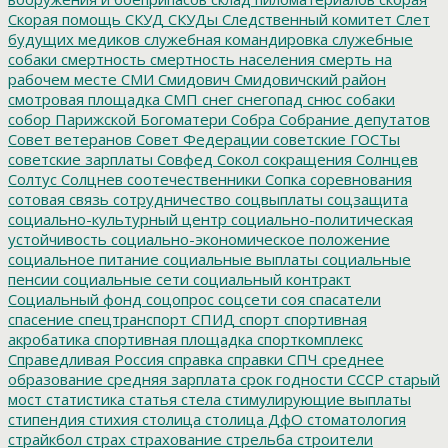
Скорая помощь
СКУД
СКУДы
Следственный комитет
Слет
будущих медиков
служебная командировка
служебные
собаки
смертность
смертность населения
смерть на
рабочем месте
СМИ
Смидович
Смидовичский район
смотровая площадка
СМП
снег
снегопад
снюс
собаки
собор Парижской Богоматери
Собра
Собрание депутатов
Совет ветеранов
Совет Федерации
советские ГОСТы
советские зарплаты
Совфед
Сокол
сокращения
Солнцев
Солтус
Солцнев
соотечественники
Сопка
соревнования
сотовая связь
сотрудничество
соцвыплаты
соцзащита
социально-культурный центр
социально-политическая
устойчивость
социально-экономическое положение
социальное питание
социальные выплаты
социальные
пенсии
социальные сети
социальный контракт
Социальный фонд
соцопрос
соцсети
соя
спасатели
спасение
спецтранспорт
СПИД
спорт
спортивная
акробатика
спортивная площадка
спорткомплекс
Справедливая Россия
справка
справки
СПЧ
среднее
образование
средняя зарплата
срок годности
СССР
старый
мост
статистика
статья
стела
стимулирующие выплаты
стипендия
стихия
столица
столица ДфО
стоматология
страйкбол
страх
страхование
стрельба
строители