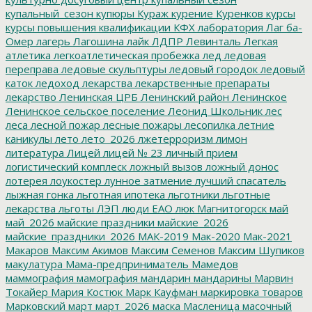
купальный_сезон
купюры
Кураж
курение
Куренков
курсы
курсы повышения квалификации
КФХ
лаборатория
Лаг ба-
Омер
лагерь
Лагошина
лайк
ЛДПР
Левинталь
Легкая
атлетика
легкоатлетическая пробежка
лед
ледовая
переправа
ледовые скульптуры
ледовый городок
ледовый
каток
ледоход
лекарства
лекарственные препараты
лекарство
Ленинская ЦРБ
Ленинский район
Ленинское
Ленинское сельское поселение
Леонид Школьник
лес
леса
лесной пожар
лесные пожары
лесопилка
летние
каникулы
лето
лето_2026
лжетерроризм
лимон
литература
Лицей
лицей № 23
личный прием
логистический комплеск
ложный вызов
ложный донос
лотерея
лоукостер
лунное затмение
лучший спасатель
лыжная гонка
льготная ипотека
льготники
льготные
лекарства
льготы
ЛЭП
люди ЕАО
люк
Магнитогорск
май
май_2026
майские праздники
майские_2026
майские_праздники_2026
МАК-2019
Мак-2020
Мак-2021
Макаров
Максим Акимов
Максим Семенов
Максим Шупиков
макулатура
Мама-предприниматель
Мамедов
маммография
мамография
мандарин
мандарины
Марвин
Токайер
Мария Костюк
Марк Кауфман
маркировка товаров
Марковский
март
март_2026
маска
Масленица
масочный