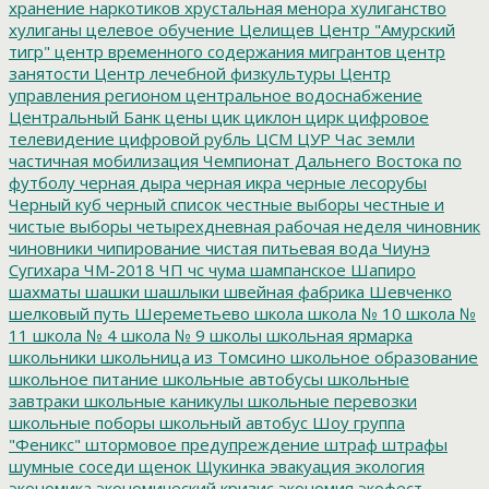
хранение наркотиков
хрустальная менора
хулиганство
хулиганы
целевое обучение
Целищев
Центр "Амурский
тигр"
центр временного содержания мигрантов
центр
занятости
Центр лечебной физкультуры
Центр
управления регионом
центральное водоснабжение
Центральный Банк
цены
цик
циклон
цирк
цифровое
телевидение
цифровой рубль
ЦСМ
ЦУР
Час земли
частичная мобилизация
Чемпионат Дальнего Востока по
футболу
черная дыра
черная икра
черные лесорубы
Черный куб
черный список
честные выборы
честные и
чистые выборы
четырехдневная рабочая неделя
чиновник
чиновники
чипирование
чистая питьевая вода
Чиунэ
Сугихара
ЧМ-2018
ЧП
чс
чума
шампанское
Шапиро
шахматы
шашки
шашлыки
швейная фабрика
Шевченко
шелковый путь
Шереметьево
школа
школа № 10
школа №
11
школа № 4
школа № 9
школы
школьная ярмарка
школьники
школьница из Томсино
школьное образование
школьное питание
школьные автобусы
школьные
завтраки
школьные каникулы
школьные перевозки
школьные поборы
школьный автобус
Шоу группа
"Феникс"
штормовое предупреждение
штраф
штрафы
шумные соседи
щенок
Щукинка
эвакуация
экология
экономика
экономический кризис
экономия
экофест