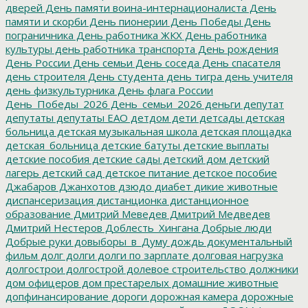
дверей
День памяти воина-интернационалиста
День
памяти и скорби
День пионерии
День Победы
День
пограничника
День работника ЖКХ
День работника
культуры
день работника транспорта
День рождения
День России
День семьи
День соседа
День спасателя
день строителя
День студента
день тигра
день учителя
день физкультурника
День флага России
День_Победы_2026
День_семьи_2026
деньги
депутат
депутаты
депутаты ЕАО
детдом
дети
детсады
детская
больница
детская музыкальная школа
детская площадка
детская_больница
детские батуты
детские выплаты
детские пособия
детские сады
детский дом
детский
лагерь
детский сад
детское питание
детское пособие
Джабаров
Джанхотов
дзюдо
диабет
дикие животные
диспансеризация
дистанционка
дистанционное
образование
Дмитрий Меведев
Дмитрий Медведев
Дмитрий Нестеров
Доблесть_Хингана
Добрые люди
Добрые руки
довыборы_в_Думу
дождь
документальный
фильм
долг
долги
долги по зарплате
долговая нагрузка
долгострои
долгострой
долевое строительство
должники
дом офицеров
дом престарелых
домашние животные
допфинансирование
дороги
дорожная камера
дорожные