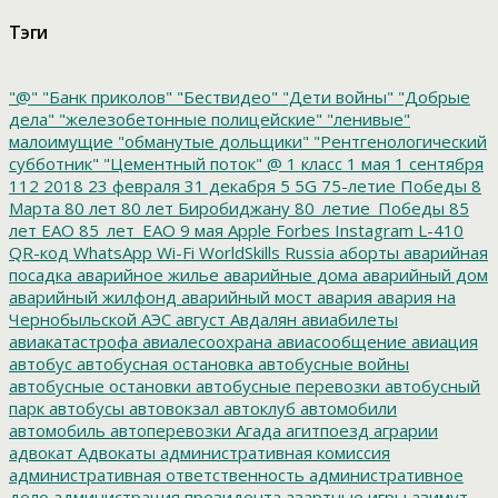
Тэги
"@"
"Банк приколов"
"Бествидео"
"Дети войны"
"Добрые
дела"
"железобетонные полицейские"
"ленивые"
малоимущие
"обманутые дольщики"
"Рентгенологический
субботник"
"Цементный поток"
@
1 класс
1 мая
1 сентября
112
2018
23 февраля
31 декабря
5
5G
75-летие Победы
8
Марта
80 лет
80 лет Биробиджану
80_летие_Победы
85
лет ЕАО
85_лет_ЕАО
9 мая
Apple
Forbes
Instagram
L-410
QR-код
WhatsApp
Wi-Fi
WorldSkills Russia
аборты
аварийная
посадка
аварийное жилье
аварийные дома
аварийный дом
аварийный жилфонд
аварийный мост
авария
авария на
Чернобыльской АЭС
август
Авдалян
авиабилеты
авиакатастрофа
авиалесоохрана
авиасообщение
авиация
автобус
автобусная остановка
автобусные войны
автобусные остановки
автобусные перевозки
автобусный
парк
автобусы
автовокзал
автоклуб
автомобили
автомобиль
автоперевозки
Агада
агитпоезд
аграрии
адвокат
Адвокаты
административная комиссия
административная ответственность
административное
дело
администрация президента
азартные игры
азимут