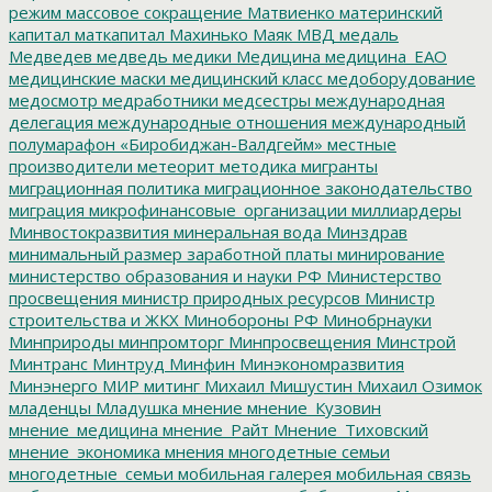
режим
массовое сокращение
Матвиенко
материнский
капитал
маткапитал
Махинько
Маяк
МВД
медаль
Медведев
медведь
медики
Медицина
медицина_ЕАО
медицинские маски
медицинский класс
медоборудование
медосмотр
медработники
медсестры
международная
делегация
международные отношения
международный
полумарафон «Биробиджан-Валдгейм»
местные
производители
метеорит
методика
мигранты
миграционная политика
миграционное законодательство
миграция
микрофинансовые_организации
миллиардеры
Минвостокразвития
минеральная вода
Минздрав
минимальный размер заработной платы
минирование
министерство образования и науки РФ
Министерство
просвещения
министр природных ресурсов
Министр
строительства и ЖКХ
Минобороны РФ
Минобрнауки
Минприроды
минпромторг
Минпросвещения
Минстрой
Минтранс
Минтруд
Минфин
Минэкономразвития
Минэнерго
МИР
митинг
Михаил Мишустин
Михаил Озимок
младенцы
Младушка
мнение
мнение_Кузовин
мнение_медицина
мнение_Райт
Мнение_Тиховский
мнение_экономика
мнения
многодетные семьи
многодетные_семьи
мобильная галерея
мобильная связь