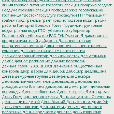
линия
горячее питание
госавтоинспекция
госархив
госдолг
Госдума
госжилинспекция
господдержка
госслужащие
гостиница "Восток"
госуслуги
госхакупки
ГП "Фармация"
грабеж
град
граница
грант
график подвоза воды
график
работы
Григорий Волохов
Грипп
Грудинин
грунтовые
воды
грязная вода
ГТО
губернатор
губернатор
Гольдштейн
губернатор ЕАО
ГУК
Гулягин
Д
давление на
предпринимателей
дайджест
Дальневосточная
оперативная таможня
Дальневосточная энергетическая
компания
Дальневосточное ГУ Банка России
дальневосточный гектар
Дальний Восток
Дальсельмаш
дамба
дачное расписание
дачные перевозки
дачный_сезон_2026
ДВЖД
Движение общественный
контроль
двор
Дворы
ДГК
дебош
дебошир
дедовщина
Деева
дежурные группы
дезинфекция
декабрь
декларационная компания
декларация
декларация о
доходах
дело Ельчина
демография
демогрфия
денежные
переводы
День влюбленных
День географа
День города
День Государственного флага
День защитника Отечества
день защиты детей
День Знаний
День Конституции РФ
День космонавтики
День матери
День медицинского
работника
День народного единства
день открытых