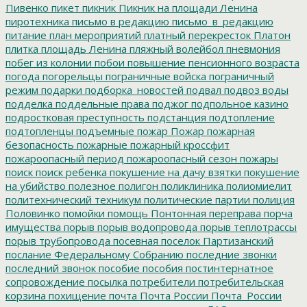
Пивенко
пикет
пикник
Пикник на площади Ленина
пиротехника
письмо в редакцию
письмо_в_редакцию
питание
план мероприятий
платный перекресток
Платон
плитка
площадь Ленина
пляжный волейбол
пневмония
побег из колонии
побои
повышение пенсионного возраста
погода
погорельцы
пограничные войска
пограничный
режим
подарки
подборка_новостей
подвал
подвоз воды
подделка
поддельные права
поджог
подпольное казино
подростковая преступность
подстанция
подтопление
подтопленцы
подъемные
пожар
Пожар
пожарная
безопасность
пожарные
пожарный кроссфит
пожароопасный период
пожароопасный сезон
пожары
поиск
поиск ребенка
покушение на дачу взятки
покушение
на убийство
полезное
полигон
поликлиника
полиомиелит
политехнический техникум
политические партии
полиция
Половинко
помойки
помощь
Понтонная переправа
порча
имущества
порыв
порыв водопровода
порыв теплотрассы
порыв трубопровода
посевная
поселок Партизанский
послание Федеральному Собранию
последние звонки
последний звонок
пособие
пособия
постинтернатное
сопровождение
посылка
потребители
потребительская
корзина
похищение
почта
Почта России
Почта_России