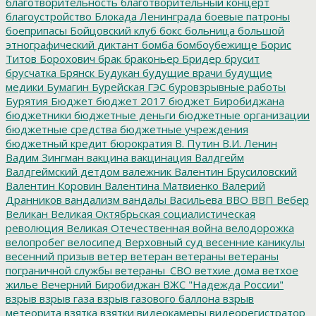
благотворительность
благотворительный концерт
благоустройство
Блокада Ленинграда
боевые патроны
боеприпасы
Бойцовский клуб
бокс
больница
большой
этнографический диктант
бомба
бомбоубежище
Борис
Титов
Борохович
брак
браконьер
Бридер
брусит
брусчатка
Брянск
Будукан
будущие врачи
будущие
медики
Бумагин
Бурейская ГЭС
буровзрывные работы
Бурятия
Бюджет
бюджет 2017
бюджет Биробиджана
бюджетники
бюджетные деньги
бюджетные организации
бюджетные средства
бюджетные учреждения
бюджетный кредит
бюрократия
В. Путин
В.И. Ленин
Вадим Зингман
вакцина
вакцинация
Валдгейм
Валдгеймский детдом
валежник
Валентин Брусиловский
Валентин Коровин
Валентина Матвиенко
Валерий
Дранников
вандализм
вандалы
Васильева
ВВО
ВВП
Вебер
Великан
Великая Октябрьская социалистическая
революция
Великая Отечественная война
велодорожка
велопробег
велосипед
Верховный суд
весенние каникулы
весенний призыв
ветер
ветеран
ветераны
ветераны
пограничной службы
ветераны_СВО
ветхие дома
ветхое
жилье
Вечерний Биробиджан
ВЖС "Надежда России"
взрыв
взрыв газа
взрыв газового баллона
взрыв
метеорита
взятка
взятки
видеокамеры
видеорегистратор