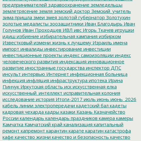
предпринимателей
здравоохранение
земледельцы
землетрясение
земля
земский доктор
Земский_учитель
зима пришла
змеи
змея
золотой губернатор
Золотухин
золотые медалисты
зоозащитники
Иван Благодырь
Иван
Голунов
Иван Проходцев
ИВЛ
ивс
Игорь Ткачев
игрушки
идиш
избиение
избирательная кампания
избирком
Известковый
измени жизнь к лучшему
Израиль
имена
импорт
инвалиды
инвестирование
инвестиции
инвестиционные проекты
индекс самоизоляции
индекс
человеческого развития
индексация
инновационное
развитие
иностранные государства
инспектор ДПС
инсульт
интервью
Интернет
инфекционная больница
инфекция
инфляция
инфраструктура
ипотека
Ирина
Пинчук
Иркутская область
иск
искусственная елка
искусственный_интеллект
исправительная колония
исследование
история
Итоги-2017
июль
июнь
июнь_2026
кабель линии электропередачи
кадетский бал
кадеты
кадровая чехарда
кадры
казаки
Казань
Казначейство
России
календарь
календарь праздников
камера
камеры
Камчатка
Камчатский край
канализация
капитальный
ремонт
капремонт
карантин
карате
каратин
катастрофа
кафе
качество жизни
качество и безопасность
качество