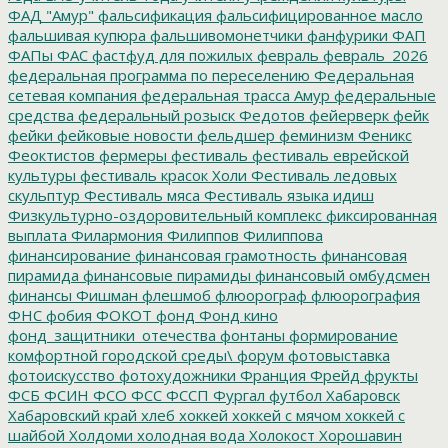
ФАД "Амур"
фальсификация
фальсифицированное масло
фальшивая купюра
фальшивомонетчики
фанфурики
ФАП
ФАПы
ФАС
фастфуд для пожилых
февраль
февраль_2026
федеральная программа по переселению
Федеральная
сетевая компания
федеральная трасса Амур
федеральные
средства
федеральный розыск
Федотов
фейерверк
фейк
фейки
фейковые новости
фельдшер
феминизм
Феникс
Феоктистов
фермеры
фестиваль
фестиваль еврейской
культуры
фестиваль красок Холи
Фестиваль ледовых
скульптур
Фестиваль мяса
Фестиваль языка идиш
Физкультурно-оздоровительный комплекс
фиксированная
выплата
Филармония
Филиппов
Филиппова
финансирование
финансовая грамотность
финансовая
пирамида
финансовые пирамиды
финансовый омбудсмен
финансы
Фишман
флешмоб
флюорограф
флюорография
ФНС
фобия
ФОКОТ
фонд
Фонд кино
фонд_защитники_отечества
фонтаны
формирование
комфортной городской среды\
форум
фотовыставка
фотоискусство
фотохудожники
Франция
Фрейд
фрукты
ФСБ
ФСИН
ФСО
ФСС
ФССП
Фургал
футбол
Хабаровск
Хабаровский край
хлеб
хоккей
хоккей с мячом
хоккей с
шайбой
Холдоми
холодная вода
Холокост
Хорошавин