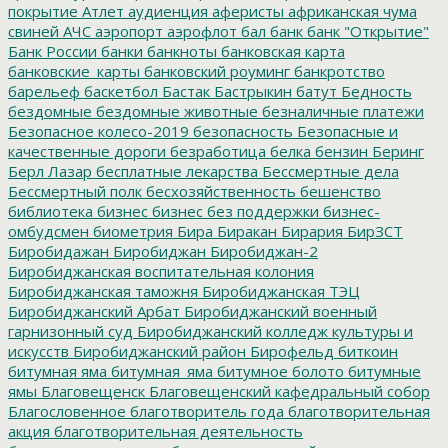
покрытие
Атлет
аудиенция
аферисты
африканская чума
свиней
АЧС
аэропорт
аэрофлот
бал
банк
банк "Открытие"
Банк России
банки
банкноты
банковская карта
банковские_карты
банковский роуминг
банкротство
барельеф
баскетбол
Бастак
Бастрыкин
батут
Бедность
бездомные
бездомные животные
безналичные платежи
Безопасное колесо-2019
безопасность
Безопасные и
качественные дороги
безработица
белка
бензин
Беринг
Берл Лазар
бесплатные лекарства
Бессмертные дела
Бессмертный полк
бесхозяйственность
бешенство
библиотека
бизнес
бизнес без поддержки
бизнес-
омбудсмен
биометрия
Бира
Биракан
Бирария
БирЗСТ
Биробидажан
Биробиджан
Биробиджан-2
Биробиджанская воспитательная колония
Биробиджанская таможня
Биробиджанская ТЭЦ
Биробиджанский Арбат
Биробиджанский военный
гарнизонный суд
Биробиджанский колледж культуры и
искусств
Биробиджанский район
Бирофельд
биткоин
битумная яма
битумная_яма
битумное болото
битумные
ямы
Благовещенск
Благовещенский кафедральный собор
Благословенное
благотворитель года
благотворительная
акция
благотворительная деятельность