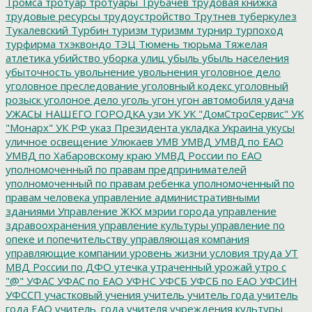
Тромса
тротуар
тротуары
Трубачев
трудовая книжка
трудовые ресурсы
трудоустройство
Трутнев
туберкулез
Тукалевский
Турбин
туризм
туризмм
турнир
турпоход
турфирма
тхэквондо
ТЭЦ
Тюмень
тюрьма
Тяжелая
атлетика
убийство
уборка улиц
убыль
убыль населения
убыточность
увольнение
увольнения
уголовное дело
уголовное преследование
уголовный кодекс
уголовный
розыск
уголоное дело
уголь
угон
угон автомобиля
удача
УЖАСЫ НАШЕГО ГОРОДКА
узи
УК
УК "ДомСтроСервис"
УК
"Монарх"
УК РФ
указ Президента
укладка
Украина
укусы
уличное освещение
Улюкаев
УМВ
УМВД
УМВД по ЕАО
УМВД по Хабаровскому краю
УМВД России по ЕАО
уполномоченный по правам предпринимателей
уполномоченный по правам ребенка
уполномоченный по
правам человека
управление административными
зданиями
Управление ЖКХ мэрии города
управление
здравоохранения
управление культуры
управление по
опеке и попечительству
управляющая компания
управляющие компании
уровень жизни
условия труда
УТ
МВД России по ДФО
утечка
утраченный урожай
утро с
"@"
УФАС
УФАС по ЕАО
УФНС
УФСБ
УФСБ по ЕАО
УФСИН
УФССП
участковый
учения
учитель
учитель года
учитель
года ЕАО
учитель_года
учителя
учреждения культуры