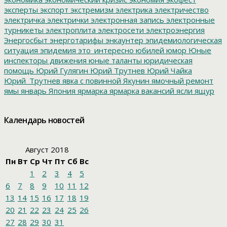
эксперты
экспорт
экстремизм
электрика
электричество
электричка
электрички
электронная запись
электронные
турникеты
электроплита
электросети
электроэнергия
Энергосбыт
энерготарифы
энкаунтер
эпидемиологическая
ситуация
эпидемия
это_интересно
юбилей
юмор
Юные
инспекторы движения
юные таланты
юридическая
помощь
Юрий Гулягин
Юрий Трутнев
Юрий Чайка
Юрий_Трутнев
явка с повинной
Якунин
ямочный ремонт
ямы
январь
Япония
ярмарка
ярмарка вакансий
ясли
ящур
Календарь новостей
Август 2018
Пн
Вт
Ср
Чт
Пт
Сб
Вс
1
2
3
4
5
6
7
8
9
10
11
12
13
14
15
16
17
18
19
20
21
22
23
24
25
26
27
28
29
30
31