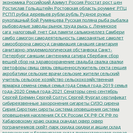
экономика
Российский Азимут
Россия
Росстат
рост цен
Ростислав Гольдштейн
Ростовская область
роуминг
РПЦ
РСПП
рубка деревьев
рубли
рубль
Рудное
ружье
рукопашный бой
Румянцева
Русская поляна
рыба
рыбалка
рыбоводные заводы
рынок труда
рысь
с. Ленинское
сага_налоговый_гнет
Сад памяти
сальмонеллез
Самбери
самбо
самогон
самодеятельность
самозанятые
самолет
самооборона
самосуд
санавиация
санация
санитария
санитарно-эпидемиологическая обстанвока
Санкт-
Петербург
санкции
сантехника
сатира
Сбербанк
сбор
вещей
сбор на здравоохранение
свадьба
свалка
свалки
светофоры
свищ
связь
священнослужитель
секта
секция
акробатики
сельские врачи
сельские жители
сельский
учитель
сельское хозяйство
сельскохозяйственная
ярмарка
семена
семья
семья года
Семья года-2019
семья
года-2020
Семья года-2021
Сенаторы
сено
сентябрь
Сергей Ерёмин
Сергей Солтус
Сергей Фургал
сертификат
сибиреязвенные захоронения
сигареты
СИЗО
сирена
Сирия
Сироткин
сироты
система оповещения
система
оповещения населения
СК
СК России
СК РФ
СК РФ по
Хабаровскому краю
сказка
скандал
сквер
сквер
пограничников
скейт-парк
скидка
скидки и акции
склад
вооружения и боеприпасов
склад пиломатериалов
скорая