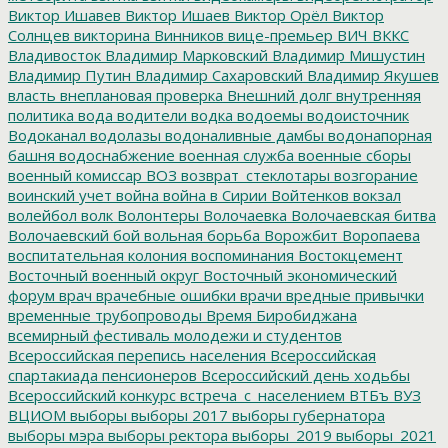
Виктор Ишавев
Виктор Ишаев
Виктор Орёл
Виктор
Солнцев
викторина
Винников
вице-премьер
ВИЧ
ВККС
Владивосток
Владимир Марковский
Владимир Мишустин
Владимир Путин
Владимир Сахаровский
Владимир Якушев
власть
внеплановая проверка
Внешний долг
внутренняя
политика
вода
водители
водка
водоемы
водоисточник
Водоканал
водолазы
водоналивные дамбы
водонапорная
башня
водоснабжение
военная служба
военные сборы
военный комиссар
ВОЗ
возврат_стеклотары
возгорание
воинский учет
война
война в Сирии
Войтенков
вокзал
волейбол
волк
Волонтеры
Волочаевка
Волочаевская битва
Волочаевский бой
вольная борьба
Ворожбит
Воропаева
воспитательная колония
воспоминания
Востокцемент
Восточный военный округ
Восточный экономический
форум
врач
врачебные ошибки
врачи
вредные привычки
временные трубопроводы
Время Биробиджана
всемирный фестиваль молодежи и студентов
Всероссийская перепись населения
Всероссийская
спартакиада пенсионеров
Всероссийский день ходьбы
Всероссийский конкурс
встреча_с_населением
ВТБъ
ВУЗ
ВЦИОМ
выборы
выборы 2017
выборы губернатора
выборы мэра
выборы ректора
выборы_2019
выборы_2021