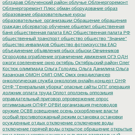
облздрав
Облученский район
облучье
Облэнергоремонт
Облэнергоремонт Плюс
обман
оборудование
образ
образование
образовательные курсы
образовательные_организации
Обращение
обращения
граждан
обсерватор
обучение
общепит
общественная
баня
общественная палата ЕАО
Общественная палата РФ
общественный транспорт
общество
общество "Знание"
общество инвалидов
Общество фотоискусства ЕАО
объединение
объявления
обыск
обыски
Овчинников
Огородова
ограбление
ограничение движения
ОГЭ
ОДН
ожоги
озеленение
окно
октябрь
Октябрьский район
Олег
Костюк
олимпиада
Ольга Голодец
Ольга Данилина
Ольга
Казанская
ОМОН
ОМП
ОМС
Омск
онкодиспансер
онкологическая служба
онкология
онлайн-концерт
ОНФ
ОНФ "Генеральная уборка"
опасные сайты
ОПГ
операция
должник
оплата труда
Оплот
оползень
оппозиция
оправдательный приговор
опровержение
опрос
оптимизация
ОПФР
ОРВИ
организация пчеловодов
оружие
ОСВВ
освещение
осень
оскорбление власти
особый противопожарный режим
остановка
остановки
осужденные
отдых
отключение
отключение воды
отключение горячей воды
открытое обращение
открытые
окна
отмена компенсационных выплат
отопительный