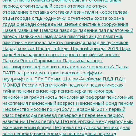
период
отопительный сезон
отопление
отпуск
отравление
отставка
отставка Левинталя и Коростелёва
отцы города
отцы-одиночки
отчетность
охота
охрана
труда
очереди
очередь на жилье
очистные сооружения
Павел Малышев
Павлова
паводок
падение
пал
палаточный
лагерь
Палькина
Памфилова
памятная акция
памятник
памятник-мемориал
память
панихида
парад выпускников
Парад колясок
Парад Победы
Парасибириада-2019
Парк
парк Весна
парковка
парта_героев
партийный проект
Партия Роста
Пархоменко
Парыгина
паспорт
пассажирские перевозки
пассажирские перевозки\
Пасха
ПАТП
патриотизм
патриотическое граффити
пауэрлифтинг
ПГУ
ПГУ им. Шолом-Алейхема
ПДД
ПДН
МОМВД России «Ленинский»
педагоги
педагогическая
тайна
пенсии
пенсионер
пенсионерка
пенсионеры
пенсионная грамотность
пенсионная реформа
пенсионные
накопления
пенсионный возраст
Пенсионный фонд
пенсия
Первенство России по футболу
Первомай 2017
первый
класс
переводы
переезд
перерасчет
перечень
период
навигации
Песах
петарда
Петербургский международный
экономический форум
Петровка
петрушкова
пешеходная
зона
пешеходные переходы
пешеходный переход