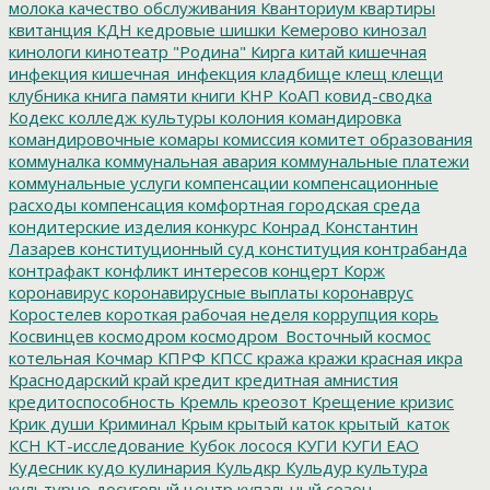
молока
качество обслуживания
Кванториум
квартиры
квитанция
КДН
кедровые шишки
Кемерово
кинозал
кинологи
кинотеатр "Родина"
Кирга
китай
кишечная
инфекция
кишечная_инфекция
кладбище
клещ
клещи
клубника
книга памяти
книги
КНР
КоАП
ковид-сводка
Кодекс
колледж культуры
колония
командировка
командировочные
комары
комиссия
комитет образования
коммуналка
коммунальная авария
коммунальные платежи
коммунальные услуги
компенсации
компенсационные
расходы
компенсация
комфортная городская среда
кондитерские изделия
конкурс
Конрад
Константин
Лазарев
конституционный суд
конституция
контрабанда
контрафакт
конфликт интересов
концерт
Корж
коронавирус
коронавирусные выплаты
коронаврус
Коростелев
короткая рабочая неделя
коррупция
корь
Косвинцев
космодром
космодром_Восточный
космос
котельная
Кочмар
КПРФ
КПСС
кража
кражи
красная икра
Краснодарский край
кредит
кредитная амнистия
кредитоспособность
Кремль
креозот
Крещение
кризис
Крик души
Криминал
Крым
крытый каток
крытый_каток
КСН
КТ-исследование
Кубок лосося
КУГИ
КУГИ ЕАО
Кудесник
кудо
кулинария
Кульдкр
Кульдур
культура
культурно досуговый центр
купальный сезон