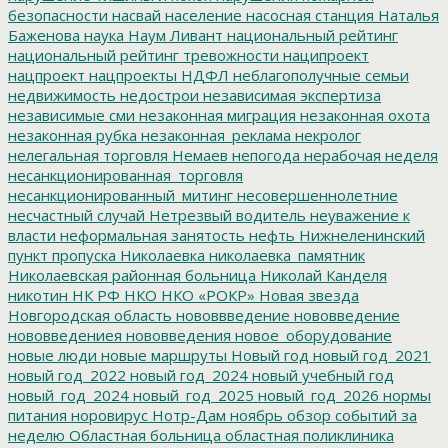
безопасности
насвай
население
насосная станция
Наталья
Баженова
наука
Наум Ливант
национальный рейтинг
национальный рейтинг тревожности
наципроект
нацпроект
нацпроекты
НДФЛ
неблагополучные семьи
недвижимость
недострои
независимая экспертиза
независимые сми
незаконная миграция
незаконная охота
незаконная рубка
незаконная_реклама
некролог
нелегальная торговля
Немаев
непогода
нерабочая неделя
несанкционированная_торговля
несанкционированный_митинг
несовершеннолетние
несчастный случай
Нетрезвый водитель
неуважение к
власти
неформальная занятость
нефть
Нижнеленинский
пункт пропуска
Николаевка
николаевка_памятник
Николаевская районная больница
Николай Канделя
никотин
НК РФ
НКО
НКО «РОКР»
Новая звезда
Новгородская область
нововвведение
нововведение
нововведениея
нововведения
новое_оборудование
новые люди
новые маршруты
Новый год
новый год_2021
новый год_2022
новый год_2024
новый учебный год
новый_год_2024
новый_год_2025
новый_год_2026
нормы
питания
норовирус
Нотр-Дам
ноябрь
обзор событий за
неделю
Областная больница
областная поликлиника