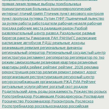
прямая линия
прямые выборы
психбольница
психиатрическая больница
психоневрологический
интернат
птичий грипп
Птичник
пункт весового контроля
пункт пропуска
путевка
Путин
ПФР
Пшеничный
пьянство
за рулем
работа
работодатели
рабочая неделя
рабочая
поездка
рабочие места
радиация
радон
Разбой
развлекательный центр
развод
Раздольное
размыв
берегов
ракеты
Рамазанов
РАН
РАНХиГС
расписание
расписание автобусов
РДШ
реальные доходы
реанимация
ревизия
региональные финансы
региональный оператор
Региональный сосудистый центр
регистратура
регламент
регоператор
регоператор по тко
режим самоизоляции
резиновая квартира
резиновые
квартиры
рейд
рейинг
рейтинг
рейтинг_2026
реклама
реконструкция
ректор
религия
ремонт
ремонт дорог
реорганизация
реструктуризация
ресурсный центр
ресурсоснабжающая организация
РЖД
РИА Рейтинг
ритуальные услуги
рйтинг
рогатый скот
роддом
Родительский день
роды
рождаемость
Рождество
розыск
Ропотребнадзор
Росавиация
Росводресурсы
Росгвардия
Роскачество
Роскомнадзор
Росконтроль
Рослесхоз
Роспотребнадзор
россельхознадзор
российская