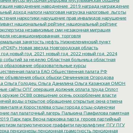
гация
наводнение
наводнение_2019
награда
награждение
льный доход
налоги
налоговая нагрузка
налоговые_льготы
астения
наркотики
нарушение прав инвалидов
нарушение
ивант
национальный рейтинг
национальный рейтинг
экспертиза
независимые сми
незаконная миграция
деля
несанкционированная_торговля
рмальная занятость
нефть
Нижнеленинский пункт
 «РОКР»
Новая звезда
Новгородская область
 год
новый год_2021
новый год_2022
новый год_2024
р событий за неделю
Областная больница
областная
аз
образование
образовательные курсы
ественная палата ЕАО
Общественная палата РФ
ие
объявления
обыск
обыски
Овчинников
Огородова
да
Ольга Голодец
Ольга Данилина
Ольга Казанская
ОМОН
ные сайты
ОПГ
операция должник
оплата труда
Оплот
в
оружие
ОСВВ
освещение
осень
оскорбление власти
рячей воды
открытое обращение
открытые окна
отмена
евинталя и Коростелёва
отцы города
отцы-одиночки
ение
пал
палаточный лагерь
Палькина
Памфилова
памятная
2019
Парк
парк Весна
парковка
парта_героев
партийный
иотизм
патриотическое граффити
пауэрлифтинг
ПГУ
ПГУ
ерка
пенсионеры
пенсионная грамотность
пенсионная