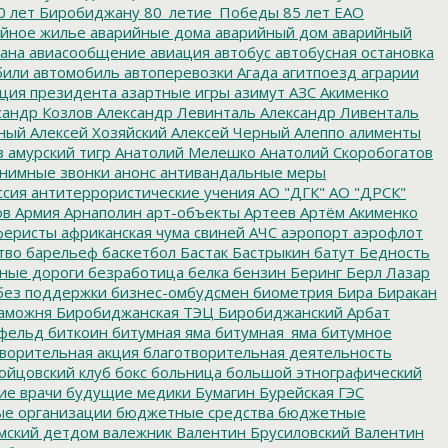
0 лет Биробиджану
80_летие_Победы
85 лет ЕАО
йное жилье
аварийные дома
аварийный дом
аварийный
ана
авиасообщение
авиация
автобус
автобусная остановка
били
автомобиль
автоперевозки
Агада
агитпоезд
аграрии
ция президента
азартные игры
азимут
АЗС
Акименко
сандр Козлов
Александр Левинталь
Александр Ливенталь
ный
Алексей Хозяйский
Алексей Черный
Алеппо
алименты
з
амурский тигр
Анатолий Мелешко
Анатолий Скоробогатов
нимные звонки
анонс
антивандальные меры
ссия
антитеррористические учения
АО "ДГК"
АО "ДРСК"
ов
Армия
Арнаполин
арт-объекты
Артеев
Артём Акименко
еристы
африканская чума свиней
АЧС
аэропорт
аэрофлот
тво
барельеф
баскетбол
Бастак
Бастрыкин
батут
Бедность
нные дороги
безработица
белка
бензин
Беринг
Берл Лазар
без поддержки
бизнес-омбудсмен
биометрия
Бира
Биракан
аможня
Биробиджанская ТЭЦ
Биробиджанский Арбат
фельд
биткоин
битумная яма
битумная_яма
битумное
ворительная акция
благотворительная деятельность
ойцовский клуб
бокс
больница
большой этнографический
е врачи
будущие медики
Бумагин
Бурейская ГЭС
е организации
бюджетные средства
бюджетные
мский детдом
валежник
Валентин Брусиловский
Валентин