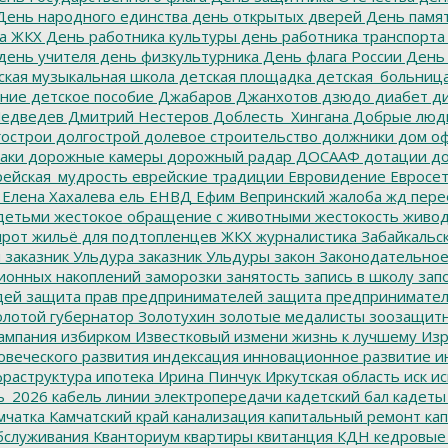
ень народного единства
день открытых дверей
День памят
а ЖКХ
День работника культуры
день работника транспорта
день учителя
день физкультурника
День флага России
День
ская музыкальная школа
детская площадка
детская_больниц
ание
детское пособие
Джабаров
Джанхотов
дзюдо
диабет
ди
едведев
Дмитрий Нестеров
Доблесть_Хингана
Добрые люд
острои
долгострой
долевое строительство
должники
дом о
аки
дорожные камеры
дорожный радар
ДОСААФ
дотации
до
ейская_мудрость
еврейские традиции
Евровидение
Евросе
Елена Хахалева
ель
ЕНВД
Ефим Вепринский
жалоба
жд пере
детьми
жестокое обращение с животными
жестокость
живо
ирот
жильё для подтопленцев
ЖКХ
журналистика
Забайкальск
м
заказник Ульдура
заказник Ульдуры
закон
Законодательное
ионных накоплений
заморозки
занятость
запись в школу
запо
дей
защита прав предпринимателей
защита предпринимате
лотой губернатор
Золотухин
золотые медалисты
зоозащит
ампания
избирком
Известковый
измени жизнь к лучшему
Изр
овеческого развития
индексация
инновационное развитие
ин
раструктура
ипотека
Ирина Пинчук
Иркутская область
иск
ис
ь_2026
кабель линии электропередачи
кадетский бал
кадеты
мчатка
Камчатский край
канализация
капитальный ремонт
кап
бслуживания
Кванториум
квартиры
квитанция
КДН
кедровые