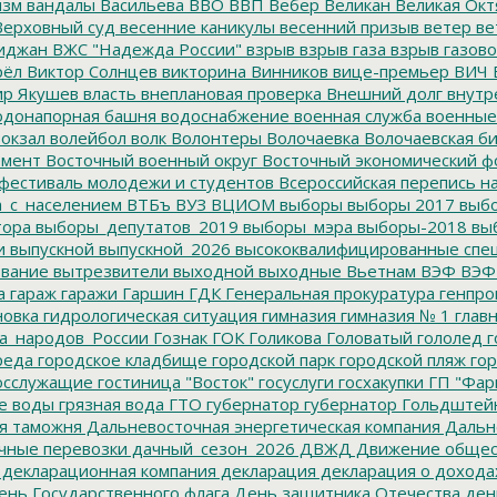
изм
вандалы
Васильева
ВВО
ВВП
Вебер
Великан
Великая Окт
ерховный суд
весенние каникулы
весенний призыв
ветер
ве
иджан
ВЖС "Надежда России"
взрыв
взрыв газа
взрыв газово
рёл
Виктор Солнцев
викторина
Винников
вице-премьер
ВИЧ
р Якушев
власть
внеплановая проверка
Внешний долг
внутр
донапорная башня
водоснабжение
военная служба
военные
окзал
волейбол
волк
Волонтеры
Волочаевка
Волочаевская б
емент
Восточный военный округ
Восточный экономический ф
фестиваль молодежи и студентов
Всероссийская перепись н
а_с_населением
ВТБъ
ВУЗ
ВЦИОМ
выборы
выборы 2017
выбо
тора
выборы_депутатов_2019
выборы_мэра
выборы-2018
вы
и
выпускной
выпускной_2026
высококвалифицированные спе
вание
вытрезвители
выходной
выходные
Вьетнам
ВЭФ
ВЭФ
а
гараж
гаражи
Гаршин
ГДК
Генеральная прокуратура
генпро
новка
гидрологическая ситуация
гимназия
гимназия № 1
глав
а_народов_России
Гознак
ГОК
Голикова
Головатый
гололед
г
реда
городское кладбище
городской парк
городской пляж
гор
осслужащие
гостиница "Восток"
госуслуги
госхакупки
ГП "Фар
е воды
грязная вода
ГТО
губернатор
губернатор Гольдштей
я таможня
Дальневосточная энергетическая компания
Дальне
чные перевозки
дачный_сезон_2026
ДВЖД
Движение общес
декларационная компания
декларация
декларация о дохода
нь Государственного флага
День защитника Отечества
ден