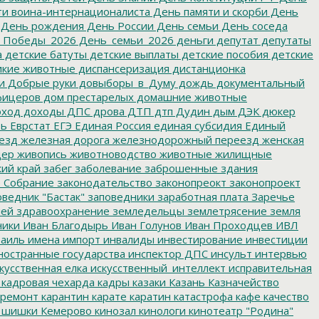
и воина-интернационалиста
День памяти и скорби
День
День рождения
День России
День семьи
День соседа
_Победы_2026
День_семьи_2026
деньги
депутат
депутаты
а
детские батуты
детские выплаты
детские пособия
детские
кие животные
диспансеризация
дистанционка
и
Добрые руки
довыборы_в_Думу
дождь
документальный
фицеров
дом престарелых
домашние животные
ход
доходы
ДПС
дрова
ДТП
дтп
Дудин
дым
ДЭК
дюкер
ть
Еврстат
ЕГЭ
Единая Россия
единая субсидия
Единый
езд
железная дорога
железнодорожный переезд
женская
дер
живопись
животноводство
животные
жилищные
ий край
забег
заболевание
заброшенные здания
 Собрание
законодательство
законопреокт
законопроект
ведник "Бастак"
заповедники
заработная плата
Заречье
лей
здравоохранение
земледельцы
землетрясение
земля
ники
Иван Благодырь
Иван Голунов
Иван Проходцев
ИВЛ
аиль
имена
импорт
инвалиды
инвестирование
инвестиции
остранные государства
инспектор ДПС
инсульт
интервью
кусственная елка
искусственный_интеллект
исправительная
кадровая чехарда
кадры
казаки
Казань
Казначейство
ремонт
карантин
карате
каратин
катастрофа
кафе
качество
 шишки
Кемерово
кинозал
кинологи
кинотеатр "Родина"