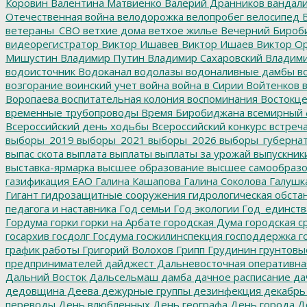
Коровин
Валентина Матвиенко
Валерий Дранников
вандал
Отечественная война
велодорожка
велопробег
велосипед
В
ветераны_СВО
ветхие дома
ветхое жилье
Вечерний Бироб
видеорегистратор
Виктор Ишавев
Виктор Ишаев
Виктор О
Мишустин
Владимир Путин
Владимир Сахаровский
Владими
водоисточник
Водоканал
водолазы
водоналивные дамбы
во
возгорание
воинский учет
война
война в Сирии
Войтенков
в
Воропаева
воспитательная колония
воспоминания
Востокц
временные трубопроводы
Время Биробиджана
всемирный 
Всероссийский день ходьбы
Всероссийский конкурс
встреч
выборы_2019
выборы_2021
выборы_2026
выборы_губерна
выпас скота
выплата
выплаты
выплаты за урожай
выпускник
выставка-ярмарка
высшее образование
высшее самообразо
газификация ЕАО
Галина Кашапова
Галина Соколова
Галушк
Гигант
гидрозащитные сооружения
гидрологическая обста
педагога и наставника
Год семьи
Год экологии
Год_единств
Гордума
горки
горки на Арбате
городская Дума
городская с
госархив
госдолг
Госдума
госжилинспекция
господдержка
г
график работы
Григорий Волохов
Грипп
Грудинин
грунтовы
предпринимателей
дайджест
Дальневосточная оперативна
Дальний Восток
Дальсельмаш
дамба
дачное расписание
да
дедовщина
Деева
дежурные группы
дезинфекция
декабрь
переводы
День влюбленных
День географа
День города
Де