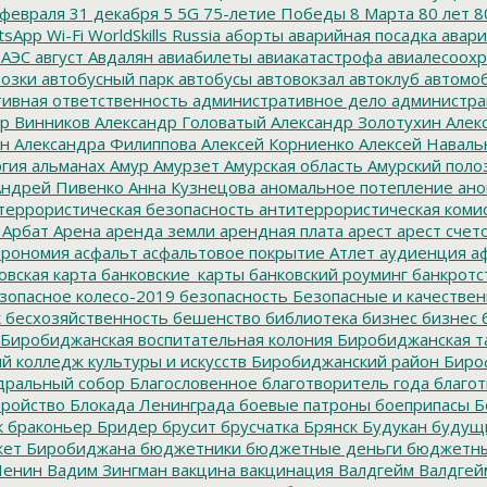
февраля
31 декабря
5
5G
75-летие Победы
8 Марта
80 лет
8
tsApp
Wi-Fi
WorldSkills Russia
аборты
аварийная посадка
авари
 АЭС
август
Авдалян
авиабилеты
авиакатастрофа
авиалесоохр
озки
автобусный парк
автобусы
автовокзал
автоклуб
автомо
ивная ответственность
административное дело
администра
р Винников
Александр Головатый
Александр Золотухин
Алек
ин
Александра Филиппова
Алексей Корниенко
Алексей Наваль
гия
альманах
Амур
Амурзет
Амурская область
Амурский поло
ндрей Пивенко
Анна Кузнецова
аномальное потепление
ано
террористическая безопасность
антитеррористическая коми
Арбат
Арена
аренда земли
арендная плата
арест
арест счет
трономия
асфальт
асфальтовое покрытие
Атлет
аудиенция
аф
овская карта
банковские_карты
банковский роуминг
банкротс
зопасное колесо-2019
безопасность
Безопасные и качестве
к
бесхозяйственность
бешенство
библиотека
бизнес
бизнес 
Биробиджанская воспитательная колония
Биробиджанская т
 колледж культуры и искусств
Биробиджанский район
Биро
дральный собор
Благословенное
благотворитель года
благот
тройство
Блокада Ленинграда
боевые патроны
боеприпасы
Б
к
браконьер
Бридер
брусит
брусчатка
Брянск
Будукан
будущи
ет Биробиджана
бюджетники
бюджетные деньги
бюджетны
Ленин
Вадим Зингман
вакцина
вакцинация
Валдгейм
Валдгей