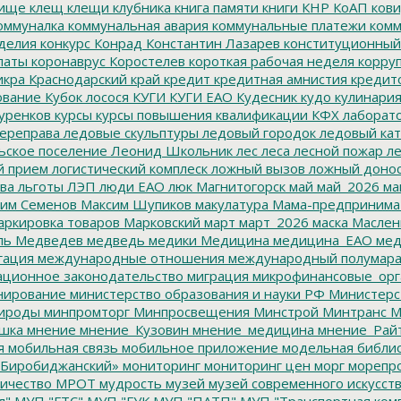
ище
клещ
клещи
клубника
книга памяти
книги
КНР
КоАП
кови
оммуналка
коммунальная авария
коммунальные платежи
комм
делия
конкурс
Конрад
Константин Лазарев
конституционный
латы
коронаврус
Коростелев
короткая рабочая неделя
корру
икра
Краснодарский край
кредит
кредитная амнистия
кредит
ование
Кубок лосося
КУГИ
КУГИ ЕАО
Кудесник
кудо
кулинари
уренков
курсы
курсы повышения квалификации
КФХ
лаборат
ереправа
ледовые скульптуры
ледовый городок
ледовый кат
ьское поселение
Леонид Школьник
лес
леса
лесной пожар
ле
й прием
логистический комплеск
ложный вызов
ложный доно
ва
льготы
ЛЭП
люди ЕАО
люк
Магнитогорск
май
май_2026
ма
им Семенов
Максим Шупиков
макулатура
Мама-предпринима
ркировка товаров
Марковский
март
март_2026
маска
Маслен
ль
Медведев
медведь
медики
Медицина
медицина_ЕАО
мед
гация
международные отношения
международный полумара
ционное законодательство
миграция
микрофинансовые_орг
ирование
министерство образования и науки РФ
Министерс
ироды
минпромторг
Минпросвещения
Минстрой
Минтранс
М
шка
мнение
мнение_Кузовин
мнение_медицина
мнение_Рай
я
мобильная связь
мобильное приложение
модельная библи
Биробиджанский»
мониторинг
мониторинг цен
морг
морепр
ичество
МРОТ
мудрость
музей
музей современного искусст
л"
МУП "ГТС"
МУП "ГУК
МУП "ПАТП"
МУП "Транспортная ком