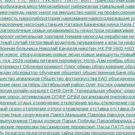
иробиджана
мясо
Мясокомбинат
набережная
Навальный
нави
ики
наледь
налог
налог на имущество
налог на профессиона
симость
нарколаборатория
наркомания
наркосодержащие р
население
насосная станция
Наталья Баженова
наука
Наум Л
лагополучные семьи
недвижимость
недострои
независимая 
кролог
нелегальная торговля
Немаев
непогода
нерабочая не
тный случай
Нетрезвый водитель
неуважение к власти
нефо
йонная больница
Николай Канделя
никотин
НК РФ
НКО
НКО
ия
новое_оборудование
новые люди
новые маршруты
Новый
_год_2026
нормы питания
норовирус
Нотр-Дам
ноябрь
обзо
горемонт
Облэнергоремонт Плюс
обман
оборудование
обр
аждан
обсерватор
обучение
общепит
общественная баня
общ
ество инвалидов
Общество фотоискусства ЕАО
объединен
ение
окно
октябрь
Октябрьский район
Олег Костюк
олимпиа
логия
онлайн-концерт
ОНФ
ОНФ "Генеральная уборка"
опас
ние
опрос
оптимизация
ОПФР
ОРВИ
организация пчеловодо
денные
отдых
отключение
отключение воды
отключение го
ный сезон
отопление
отпуск
отравление
отставка
отставка Л
очистные сооружения
Павел Малышев
Павлова
паводок
пад
 выпускников
Парад колясок
Парад Победы
Парасибириада-
ирские перевозки
пассажирские перевозки\
Пасха
ПАТП
патр
й»
педагоги
педагогическая тайна
пенсии
пенсионер
пенсион