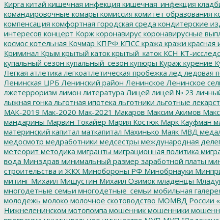
Кирга
китай
кишечная инфекция
кишечная_инфекция
кладб
командировочные
комары
комиссия
комитет образования
к
компенсация
комфортная городская среда
кондитерские из
интересов
концерт
Корж
коронавирус
коронавирусные вып
космос
котельная
Кочмар
КПРФ
КПСС
кража
кражи
красная 
Криминал
Крым
крытый каток
крытый_каток
КСН
КТ-исслед
купальный сезон
купальный_сезон
купюры
Кураж
курение
К
Легкая атлетика
легкоатлетическая пробежка
лед
ледовая п
Ленинская ЦРБ
Ленинский район
Ленинское
Ленинское сел
лжетерроризм
лимон
литература
Лицей
лицей № 23
личны
лыжная гонка
льготная ипотека
льготники
льготные лекарст
МАК-2019
Мак-2020
Мак-2021
Макаров
Максим Акимов
Макс
мандарины
Марвин Токайер
Мария Костюк
Марк Кауфман
ма
материнский капитал
маткапитал
Махинько
Маяк
МВД
меда
медосмотр
медработники
медсестры
международная деле
метеорит
методика
мигранты
миграционная политика
мигра
вода
Минздрав
минимальный размер заработной платы
мин
строительства и ЖКХ
Минобороны РФ
Минобрнауки
Минпр
митинг
Михаил Мишустин
Михаил Озимок
младенцы
Младу
многодетные семьи
многодетные_семьи
мобильная галере
молодежь
молоко
молочное скотоводство
МОМВД России «
Нижнеленинском
мотопомпа
мошенник
мошенники
мошенн
программа
муниципальное имущество
МУП
МУП "Водокана