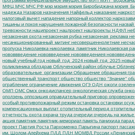
МФЦ
МЧС
МЧС РФ
мэр
мэрия
мэрия Биробиджана
мэрия_Б
надежда
Назаров
назначения
Найфельд
наказание
накркот
налоговый вычет
нападение
напорный коллектор
наркозави
тишины и покоя
нарушения пожарной безопасности
насвай
тревожности
наципроект
нацпроект
нацпроекты
НДФЛ
неб
незаконная охота
незаконная рубка
незаконная_реклама
не
несанкционированный_митинг
несовершеннолетние
несчас
пропуска
Николаевка
николаевка_памятник
Николаевская ра
нововвведение
нововведение
нововведениея
нововведен
новый учебный год
новый_год_2024
новый_год_2025
новый
поликлиника
облздрав
Облученский район
облучье
Облэнер
образовательные_организации
Обращение
обращения гр
общественный транспорт
общество
общество "Знание"
общ
ограбление
ограничение движения
ОГЭ
ОДН
ожоги
озелен
ОМП
ОМС
Омск
онкодиспансер
онкологическая служба
онко
оползень
оппозиция
оправдательный приговор
опроверже
особый противопожарный режим
остановка
остановки
осуж
компенсационных выплат
отопительный период
отопитель
отчетность
охота
охрана труда
очереди
очередь на жилье
акция
памятник
памятник-мемориал
память
панихида
парад
проект
Партия Роста
Пархоменко
Парыгина
паспорт
пассаж
им. Шолом-Алейхема
ПДД
ПДН МОМВД России «Ленински