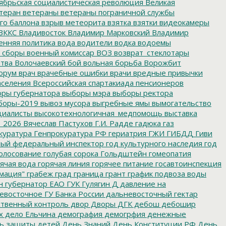
ябрьская социалистическая революция
Великая
теран
ветераны
ветераны пограничной службы
го баллона
взрыв метеорита
взятка
взятки
видеокамеры
ВККС
Владивосток
Владимир Марковский
Владимир
енняя политика
вода
водители
водка
водоемы
 сборы
военный комиссар
ВОЗ
возврат_стеклотары
итва
Волочаевский бой
вольная борьба
Ворожбит
орум
врач
врачебные ошибки
врачи
вредные привычки
аселения
Всероссийская спартакиада пенсионеров
ры губернатора
выборы мэра
выборы ректора
боры-2019
вывоз мусора
выгребные ямы
вымогательство
циалисты
высокотехнологичная_медпомощь
выставка
_2026
Вячеслав Пастухов
Г.И. Радде
гадюка
газ
куратура
Генпрокуратура РФ
гериатрия
ГЖИ
ГИБДД
Гиви
ный федеральный инспектор
год культурного наследия
год
олосование
голубая сорока
Гольдштейн
гомеопатия
ячая вода
горячая линия
горячее питание
госавтоинспекция
мация"
грабеж
град
граница
грант
график подвоза воды
н
губернатор ЕАО
ГУК
Гулягин
Д
давление на
восточное ГУ Банка России
дальневосточный гектар
твенный контроль
двор
Дворы
ДГК
дебош
дебошир
х
дело Ельчина
демография
демогрфия
денежные
ь защиты детей
День Знаний
День Конституции РФ
День