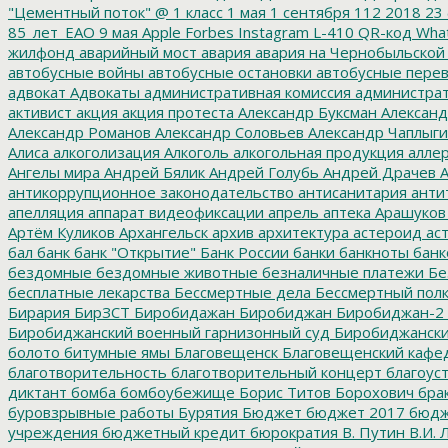
"Цементный поток"
@
1 класс
1 мая
1 сентября
112
2018
23 
85_лет_ЕАО
9 мая
Apple
Forbes
Instagram
L-410
QR-код
Wha
жилфонд
аварийный мост
авария
авария на Чернобыльской
автобусные войны
автобусные остановки
автобусные перев
адвокат
Адвокаты
административная комиссия
администрат
активист
акция
акция протеста
Александр Буксман
Александ
Александр Романов
Александр Соловьев
Александр Чаплыг
Алиса
алкоголизация
Алкоголь
алкогольная продукция
аллер
Ангелы мира
Андрей Бялик
Андрей Голубь
Андрей Драчев
А
антикоррупционное законодательство
антисанитария
анти
апелляция
аппарат видеофиксации
апрель
аптека
Арашуков
Артём Куликов
Архангельск
архив
архитектура
астероид
ас
бал
банк
банк "Открытие"
Банк России
банки
банкноты
банк
бездомные
бездомные животные
безналичные платежи
Бе
бесплатные лекарства
Бессмертные дела
Бессмертный пол
Бирария
БирЗСТ
Биробидажан
Биробиджан
Биробиджан-2
Биробиджанский военный гарнизонный суд
Биробиджанский
болото
битумные ямы
Благовещенск
Благовещенский кафе
благотворительность
благотворительный концерт
благоус
диктант
бомба
бомбоубежище
Борис Титов
Борохович
бра
буровзрывные работы
Бурятия
Бюджет
бюджет 2017
бюдж
учреждения
бюджетный кредит
бюрократия
В. Путин
В.И. 