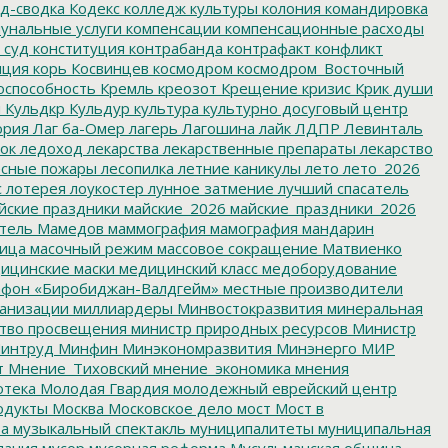
д-сводка
Кодекс
колледж культуры
колония
командировка
унальные услуги
компенсации
компенсационные расходы
 суд
конституция
контрабанда
контрафакт
конфликт
пция
корь
Косвинцев
космодром
космодром_Восточный
оспособность
Кремль
креозот
Крещение
кризис
Крик души
я
Кульдкр
Кульдур
культура
культурно досуговый центр
ория
Лаг ба-Омер
лагерь
Лагошина
лайк
ЛДПР
Левинталь
ок
ледоход
лекарства
лекарственные препараты
лекарство
сные пожары
лесопилка
летние каникулы
лето
лето_2026
с
лотерея
лоукостер
лунное затмение
лучший спасатель
йские праздники
майские_2026
майские_праздники_2026
тель
Мамедов
маммография
мамография
мандарин
ица
масочный режим
массовое сокращение
Матвиенко
ицинские маски
медицинский класс
медоборудование
фон «Биробиджан-Валдгейм»
местные производители
анизации
миллиардеры
Минвостокразвития
минеральная
тво просвещения
министр природных ресурсов
Министр
интруд
Минфин
Минэкономразвития
Минэнерго
МИР
т
Мнение_Тиховский
мнение_экономика
мнения
отека
Молодая Гвардия
молодежный еврейский центр
одукты
Москва
Московское дело
мост
Мост в
ва
музыкальный спектакль
муниципалитеты
муниципальная
пания
мусор
мусорная реформа
Мусульманская община