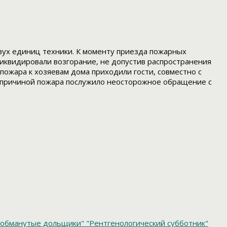
вух единиц техники. К моменту приезда пожарных
ликвидировали возгорание, не допустив распространения
пожара к хозяевам дома приходили гости, совместно с
м причиной пожара послужило неосторожное обращение с
обманутые дольщики"
"Рентгенологический субботник"