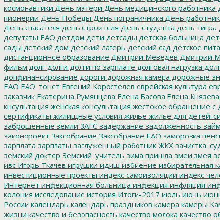
космонавтики
День матери
День медицинского работника
Д
пионерии
День Победы
День пограничника
День работник
День спасателя
день строителя
День студента
день тигра
депутаты ЕАО
детдом
дети
детсады
детская больница
дет
сады
детский дом
детский лагерь
детский сад
детское пит
дистанционное образование
Дмитрий Меведев
Дмитрий М
фильм
долг
долги
долги по зарплате
долговая нагрузка
долг
допфинансирование
дороги
дорожная камера
дорожные зн
ЕАО
ЕАО_тонет
Евгений Коростелев
еврейская культура
евр
заказчик
Екатерина Румянцева
Елена Басова
Елена Князева
кнсультация
женская консультация
жестокое обращение с 
сертификаты
жилищные условия
жилье
жилье для детей-с
заброшенные земли
ЗАГС
задержание
задолженность
зай
законороект
Заксобрание
Заксобрание ЕАО
заморозка пенс
зарплата
зарплаты
заслуженный работник ЖКХ
зачистка_су
земский доктор
Земский_учитель
зима пришла
змеи
змея
зо
ивс
Игорь Ткачев
игрушки
идиш
избиение
избирательная к
инвестиционные проекты
индекс самоизоляции
индекс чел
Интернет
инфекционная больница
инфекция
инфляция
инф
колония
исследование
история
Итоги-2017
июль
июнь
июн
России
календарь
календарь праздников
камера
камеры
Ка
жизни
качество и безопасность
качество молока
качество о