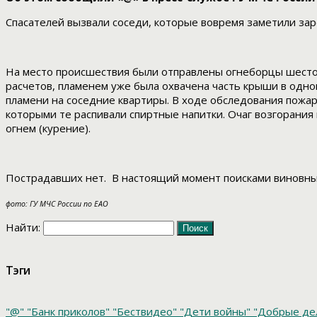
Спасателей вызвали соседи, которые вовремя заметили зар
На место происшествия были отправлены огнеборцы шестой
расчетов, пламенем уже была охвачена часть крыши в одн
пламени на соседние квартиры. В ходе обследования пожар
которыми те распивали спиртные напитки. Очаг возгорани
огнем (курение).
Пострадавших нет. В настоящий момент поисками виновны
фото: ГУ МЧС России по ЕАО
Найти:
Тэги
"@"
"Банк приколов"
"Бествидео"
"Дети войны"
"Добрые де