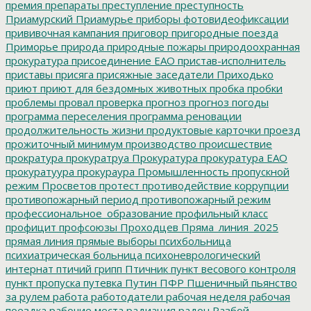
премия
препараты
преступление
преступность
Приамурский
Приамурье
приборы фотовидеофиксации
прививочная кампания
приговор
пригородные поезда
Приморье
природа
природные пожары
природоохранная
прокуратура
присоединение ЕАО
пристав-исполнитель
приставы
присяга
присяжные заседатели
Приходько
приют
приют для бездомных животных
пробка
пробки
проблемы
провал
проверка
прогноз
прогноз погоды
программа переселения
программа реновации
продолжительность жизни
продуктовые карточки
проезд
прожиточный минимум
производство
происшествие
прократура
прокуратруа
Прокуратура
прокуратура ЕАО
прокуратуура
прокураура
Промышленность
пропускной
режим
Просветов
протест
противодействие коррупции
противопожарный период
противопожарный режим
профессиональное_образование
профильный класс
профицит
профсоюзы
Проходцев
Пряма_линия_2025
прямая линия
прямые выборы
психбольница
психиатрическая больница
психоневрологический
интернат
птичий грипп
Птичник
пункт весового контроля
пункт пропуска
путевка
Путин
ПФР
Пшеничный
пьянство
за рулем
работа
работодатели
рабочая неделя
рабочая
поездка
рабочие места
радиация
радон
Разбой