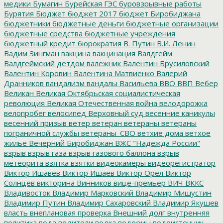
медики
Бумагин
Бурейская ГЭС
буровзрывные работы
Бурятия
Бюджет
бюджет 2017
бюджет Биробиджана
бюджетники
бюджетные деньги
бюджетные организации
бюджетные средства
бюджетные учреждения
бюджетный кредит
бюрократия
В. Путин
В.И. Ленин
Вадим Зингман
вакцина
вакцинация
Валдгейм
Валдгеймский детдом
валежник
Валентин Брусиловский
Валентин Коровин
Валентина Матвиенко
Валерий
Дранников
вандализм
вандалы
Васильева
ВВО
ВВП
Вебер
Великан
Великая Октябрьская социалистическая
революция
Великая Отечественная война
велодорожка
велопробег
велосипед
Верховный суд
весенние каникулы
весенний призыв
ветер
ветеран
ветераны
ветераны
пограничной службы
ветераны_СВО
ветхие дома
ветхое
жилье
Вечерний Биробиджан
ВЖС "Надежда России"
взрыв
взрыв газа
взрыв газового баллона
взрыв
метеорита
взятка
взятки
видеокамеры
видеорегистратор
Виктор Ишавев
Виктор Ишаев
Виктор Орёл
Виктор
Солнцев
викторина
Винников
вице-премьер
ВИЧ
ВККС
Владивосток
Владимир Марковский
Владимир Мишустин
Владимир Путин
Владимир Сахаровский
Владимир Якушев
власть
внеплановая проверка
Внешний долг
внутренняя
политика
вода
водители
водка
водоемы
водоисточник