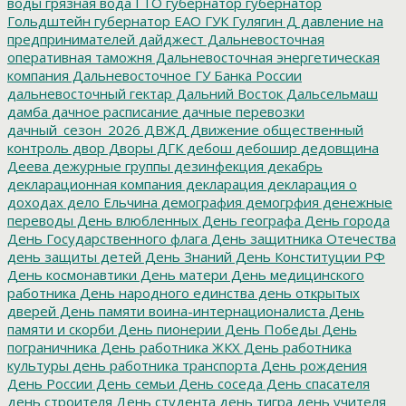
воды
грязная вода
ГТО
губернатор
губернатор
Гольдштейн
губернатор ЕАО
ГУК
Гулягин
Д
давление на
предпринимателей
дайджест
Дальневосточная
оперативная таможня
Дальневосточная энергетическая
компания
Дальневосточное ГУ Банка России
дальневосточный гектар
Дальний Восток
Дальсельмаш
дамба
дачное расписание
дачные перевозки
дачный_сезон_2026
ДВЖД
Движение общественный
контроль
двор
Дворы
ДГК
дебош
дебошир
дедовщина
Деева
дежурные группы
дезинфекция
декабрь
декларационная компания
декларация
декларация о
доходах
дело Ельчина
демография
демогрфия
денежные
переводы
День влюбленных
День географа
День города
День Государственного флага
День защитника Отечества
день защиты детей
День Знаний
День Конституции РФ
День космонавтики
День матери
День медицинского
работника
День народного единства
день открытых
дверей
День памяти воина-интернационалиста
День
памяти и скорби
День пионерии
День Победы
День
пограничника
День работника ЖКХ
День работника
культуры
день работника транспорта
День рождения
День России
День семьи
День соседа
День спасателя
день строителя
День студента
день тигра
день учителя