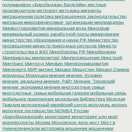
полумарафон «Биробиджан-Валдгейм»
местные
производители
метеорит
методика
мигранты
миграционная политика
миграционное законодательство
миграция
микрофинансовые_организации
миллиардеры
Минвостокразвития
минеральная вода
Минздрав
минимальный размер заработной платы
минирование
министерство образования и науки РФ
Министерство
просвещения
министр природных ресурсов
Министр
строительства и ЖКХ
Минобороны РФ
Минобрнауки
Минприроды
минпромторг
Минпросвещения
Минстрой
Минтранс
Минтруд
Минфин
Минэкономразвития
Минэнерго
МИР
митинг
Михаил Мишустин
Михаил Озимок
младенцы
Младушка
мнение
мнение_Кузовин
мнение_медицина
мнение_Райт
Мнение_Тиховский
мнение_экономика
мнения
многодетные семьи
многодетные_семьи
мобильная галерея
мобильная связь
мобильное приложение
модельная библиотека
Молодая
Гвардия
молодежный еврейский центр
молодежь
молоко
молочное скотоводство
МОМВД России
«Биробиджанский»
мониторинг
мониторинг цен
морг
морепродукты
Москва
Московское дело
мост
Мост в
Нижнеленинском
мотопомпа
мошенник
мошенники