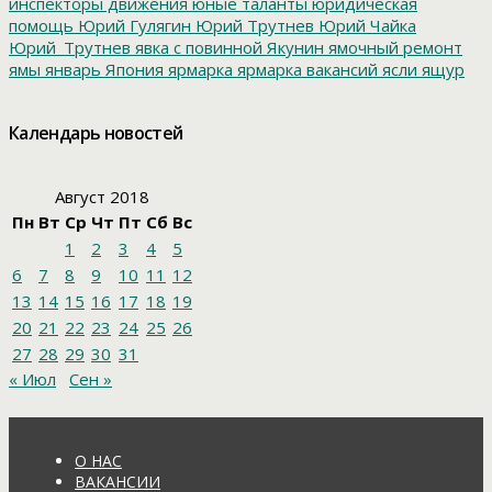
инспекторы движения
юные таланты
юридическая
помощь
Юрий Гулягин
Юрий Трутнев
Юрий Чайка
Юрий_Трутнев
явка с повинной
Якунин
ямочный ремонт
ямы
январь
Япония
ярмарка
ярмарка вакансий
ясли
ящур
Календарь новостей
Август 2018
Пн
Вт
Ср
Чт
Пт
Сб
Вс
1
2
3
4
5
6
7
8
9
10
11
12
13
14
15
16
17
18
19
20
21
22
23
24
25
26
27
28
29
30
31
« Июл
Сен »
О НАС
ВАКАНСИИ