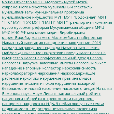
мошенничество
МРОТ
мудрость
музей
музей
современного искусства
музыкальный спектакль
муниципалитеты
муниципальная программа
муниципальное имущество
МУП
МУП "Водоканал"
МУП
"ГТС"
МУП "ГУК
МУП "ПАТП"
МУП "Транспортная компания
мусор
мусорная реформа
Мусульманская община
МФЦ
МЧС
МЧС РФ
мэр
мэрия
мэрия Биробиджана
мэрия_Биробиджана
мясо
Мясокомбинат
набережная
Навальный
навигация
наводнение
наводнение_2019
награда
награждение
надежда
Назаров
назначения
Найфельд
наказание
накркотики
наледь
налог
налог на
имущество
налог на профессиональный доход
налоги
налоговая нагрузка
налоговые_льготы
налоговый вычет
нападение
напорный коллектор
наркозависимость
нарколаборатория
наркомания
наркосодержащие
растения
наркотики
нарушение прав инвалидов
нарушение тишины и покоя
нарушения пожарной
безопасности
насвай
население
насосная станция
Наталья
Баженова
наука
Наум Ливант
национальный рейтинг
национальный рейтинг тревожности
наципроект
нацпроект
нацпроекты
НДФЛ
неблагополучные семьи
недвижимость
недострои
независимая экспертиза
независимые сми
незаконная миграция
незаконная охота