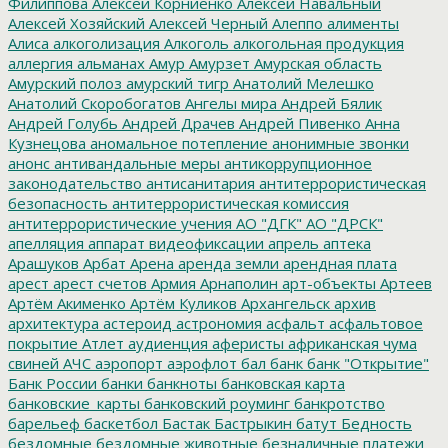
Филиппова
Алексей Корниенко
Алексей Навальный
Алексей Хозяйский
Алексей Черный
Алеппо
алименты
Алиса
алкоголизация
Алкоголь
алкогольная продукция
аллергия
альманах
Амур
Амурзет
Амурская область
Амурский полоз
амурский тигр
Анатолий Мелешко
Анатолий Скоробогатов
Ангелы мира
Андрей Бялик
Андрей Голубь
Андрей Драчев
Андрей Пивенко
Анна
Кузнецова
аномальное потепление
анонимные звонки
анонс
антивандальные меры
антикоррупционное
законодательство
антисанитария
антитеррористическая
безопасность
антитеррористическая комиссия
антитеррористические учения
АО "ДГК"
АО "ДРСК"
апелляция
аппарат видеофиксации
апрель
аптека
Арашуков
Арбат
Арена
аренда земли
арендная плата
арест
арест счетов
Армия
Арнаполин
арт-объекты
Артеев
Артём Акименко
Артём Куликов
Архангельск
архив
архитектура
астероид
астрономия
асфальт
асфальтовое
покрытие
Атлет
аудиенция
аферисты
африканская чума
свиней
АЧС
аэропорт
аэрофлот
бал
банк
банк "Открытие"
Банк России
банки
банкноты
банковская карта
банковские_карты
банковский роуминг
банкротство
барельеф
баскетбол
Бастак
Бастрыкин
батут
Бедность
бездомные
бездомные животные
безналичные платежи