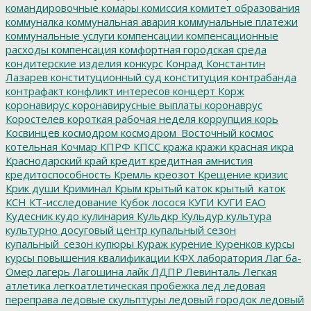
командировочные
комары
комиссия
комитет образования
коммуналка
коммунальная авария
коммунальные платежи
коммунальные услуги
компенсации
компенсационные
расходы
компенсация
комфортная городская среда
кондитерские изделия
конкурс
Конрад
Константин
Лазарев
конституционный суд
конституция
контрабанда
контрафакт
конфликт интересов
концерт
Корж
коронавирус
коронавирусные выплаты
коронаврус
Коростелев
короткая рабочая неделя
коррупция
корь
Косвинцев
космодром
космодром_Восточный
космос
котельная
Кочмар
КПРФ
КПСС
кража
кражи
красная икра
Краснодарский край
кредит
кредитная амнистия
кредитоспособность
Кремль
креозот
Крещение
кризис
Крик души
Криминал
Крым
крытый каток
крытый_каток
КСН
КТ-исследование
Кубок лосося
КУГИ
КУГИ ЕАО
Кудесник
кудо
кулинария
Кульдкр
Кульдур
культура
культурно досуговый центр
купальный сезон
купальный_сезон
купюры
Кураж
курение
Куренков
курсы
курсы повышения квалификации
КФХ
лаборатория
Лаг ба-
Омер
лагерь
Лагошина
лайк
ЛДПР
Левинталь
Легкая
атлетика
легкоатлетическая пробежка
лед
ледовая
переправа
ледовые скульптуры
ледовый городок
ледовый