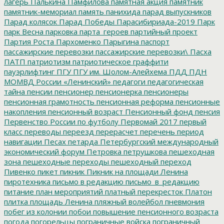
лагерь
Палькина
Памфилова
памятная акция
памятник
памятник-мемориал
память
панихида
парад выпускников
Парад колясок
Парад Победы
Парасибириада-2019
Парк
парк Весна
парковка
парта_героев
партийный проект
Партия Роста
Пархоменко
Парыгина
паспорт
пассажирские перевозки
пассажирские перевозки\
Пасха
ПАТП
патриотизм
патриотическое граффити
пауэрлифтинг
ПГУ
ПГУ им. Шолом-Алейхема
ПДД
ПДН
МОМВД России «Ленинский»
педагоги
педагогическая
тайна
пенсии
пенсионер
пенсионерка
пенсионеры
пенсионная грамотность
пенсионная реформа
пенсионные
накопления
пенсионный возраст
Пенсионный фонд
пенсия
Первенство России по футболу
Первомай 2017
первый
класс
переводы
переезд
перерасчет
перечень
период
навигации
Песах
петарда
Петербургский международный
экономический форум
Петровка
петрушкова
пешеходная
зона
пешеходные переходы
пешеходный переход
Пивенко
пикет
пикник
Пикник на площади Ленина
пиротехника
письмо в редакцию
письмо_в_редакцию
питание
план мероприятий
платный перекресток
Платон
плитка
площадь Ленина
пляжный волейбол
пневмония
побег из колонии
побои
повышение пенсионного возраста
погода
погорельцы
пограничные войска
пограничный