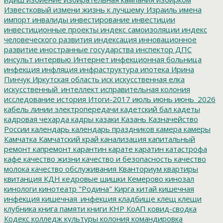
Известковый
измени жизнь к лучшему
Израиль
имена
импорт
инвалиды
инвестирование
инвестиции
инвестиционные проекты
индекс самоизоляции
индекс
человеческого развития
индексация
инновационное
развитие
иностранные государства
инспектор ДПС
инсульт
интервью
Интернет
инфекционная больница
инфекция
инфляция
инфраструктура
ипотека
Ирина
Пинчук
Иркутская область
иск
искусственная елка
искусственный_интеллект
исправительная колония
исследование
история
Итоги-2017
июль
июнь
июнь_2026
кабель линии электропередачи
кадетский бал
кадеты
кадровая чехарда
кадры
казаки
Казань
Казначейство
России
календарь
календарь праздников
камера
камеры
Камчатка
Камчатский край
канализация
капитальный
ремонт
капремонт
карантин
карате
каратин
катастрофа
кафе
качество жизни
качество и безопасность
качество
молока
качество обслуживания
Кванториум
квартиры
квитанция
КДН
кедровые шишки
Кемерово
кинозал
кинологи
кинотеатр "Родина"
Кирга
китай
кишечная
инфекция
кишечная_инфекция
кладбище
клещ
клещи
клубника
книга памяти
книги
КНР
КоАП
ковид-сводка
Кодекс
колледж культуры
колония
командировка