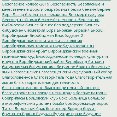
Безопасное колесо-2019
безопасность
Безопасные и
качественные дороги
безработица
белка
бензин
Беринг
Берл Лазар
бесплатные лекарства
Бессмертные дела
Бессмертный полк
бесхозяйственность
бешенство
библиотека
бизнес
бизнес без поддержки
бизнес-
омбудсмен
биометрия
Бира
Биракан
Бирария
БирЗСТ
Биробидажан
Биробиджан
Биробиджан-2
Биробиджанская воспитательная колония
Биробиджанская таможня
Биробиджанская ТЭЦ
Биробиджанский Арбат
Биробиджанский военный
гарнизонный суд
Биробиджанский колледж культуры и
искусств
Биробиджанский район
Бирофельд
биткоин
битумная яма
битумная_яма
битумное болото
битумные
ямы
Благовещенск
Благовещенский кафедральный собор
Благословенное
благотворитель года
благотворительная
акция
благотворительная деятельность
благотворительность
благотворительный концерт
благоустройство
Блокада Ленинграда
боевые патроны
боеприпасы
Бойцовский клуб
бокс
больница
большой
этнографический диктант
бомба
бомбоубежище
Борис
Титов
Борохович
брак
браконьер
Бридер
брусит
брусчатка
Брянск
Будукан
будущие врачи
будущие