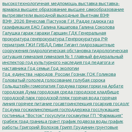
высокотехнологичная_медпомощь
выставка
выставка-
ярмарка
высшее образование
высшее самообразование
вытрезвители
выходной
выходные
Вьетнам
ВЭФ
ВЭФ_2026
Вячеслав Пастухов
Г.И. Радде
гадюка
газ
газификация ЕАО
Галина Кашапова
Галина Соколова
Галушка
гараж
гаражи
Гаршин
ГДК
Генеральная
прокуратура
генпрокуратура
Генпрокуратура РФ
гериатрия
ГЖИ
ГИБДД
Гиви
Гигант
гидрозащитные
сооружения
гидрологическая обстановка
гидрологическая
ситуация
гимназия
гимназия № 1
главный федеральный
инспектор
год культурного наследия
год педагога и
наставника
Год семьи
Год экологии
Год_единства_народов_России
Гознак
ГОК
Голикова
Головатый
гололед
голосование
голубая сорока
Гольдштейн
гомеопатия
Гордума
горки
горки на Арбате
городская Дума
городская среда
городское кладбище
городской парк
городской пляж
горячая вода
горячая
линия
горячее питание
госавтоинспекция
госархив
госдолг
Госдума
госжилинспекция
господдержка
госслужащие
гостиница "Восток"
госуслуги
госхакупки
ГП "Фармация"
грабеж
град
граница
грант
график подвоза воды
график
работы
Григорий Волохов
Грипп
Грудинин
грунтовые