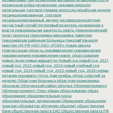
незаконная рубка
незаконная_реклама
некролог
нелегальная торговля
Немаев
непогода
нерабочая неделя
несанкционированная_торговля
несанкционированный_митинг
несовершеннолетние
несчастный случай
Нетрезвый водитель
неуважение к
власти
неформальная занятость
нефть
Нижнеленинский
пункт пропуска
Николаевка
николаевка_памятник
Николаевская районная больница
Николай Канделя
никотин
НК РФ
НКО
НКО «РОКР»
Новая звезда
Новгородская область
нововвведение
нововведение
нововведениея
нововведения
новое_оборудование
новые люди
новые маршруты
Новый год
новый год_2021
новый год_2022
новый год_2024
новый учебный год
новый_год_2024
новый_год_2025
новый_год_2026
нормы
питания
норовирус
Нотр-Дам
ноябрь
обзор событий за
неделю
Областная больница
областная поликлиника
облздрав
Облученский район
облучье
Облэнергоремонт
Облэнергоремонт Плюс
обман
оборудование
образ
образование
образовательные курсы
образовательные_организации
Обращение
обращения
граждан
обсерватор
обучение
общепит
общественная
баня
общественная палата ЕАО
Общественная палата РФ