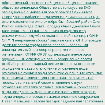
общественный транспорт
общество
общество "Знание"
общество инвалидов
Общество фотоискусства ЕАО
объединение
объявления
обыск
обыски
Овчинников
Огородова
ограбление
ограничение движения
ОГЭ
ОДН
ожоги
озеленение
окно
октябрь
Октябрьский район
Олег
Костюк
олимпиада
Ольга Голодец
Ольга Данилина
Ольга
Казанская
ОМОН
ОМП
ОМС
Омск
онкодиспансер
онкологическая служба
онкология
онлайн-концерт
ОНФ
ОНФ "Генеральная уборка"
опасные сайты
ОПГ
операция
должник
оплата труда
Оплот
оползень
оппозиция
оправдательный приговор
опровержение
опрос
оптимизация
ОПФР
ОРВИ
организация пчеловодов
оружие
ОСВВ
освещение
осень
оскорбление власти
особый противопожарный режим
остановка
остановки
осужденные
отдых
отключение
отключение воды
отключение горячей воды
открытое обращение
открытые
окна
отмена компенсационных выплат
отопительный
период
отопительный сезон
отопление
отпуск
отравление
отставка
отставка Левинталя и Коростелёва
отцы города
отцы-одиночки
отчетность
охота
охрана
труда
очереди
очередь на жилье
очистные сооружения
Павел Малышев
Павлова
паводок
падение
пал
палаточный