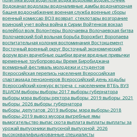
Водоканал
водолазы
водоналивные дамбы
водонапорная
башня
водоснабжение
военная служба
военные сборы
военный комиссар
ВОЗ
возврат_стеклотары
возгорание
воинский учет
война
война в Сирии
Войтенков
вокзал
волейбол
волк
Волонтеры
Волочаевка
Волочаевская битва
Волочаевский бой
вольная борьба
Ворожбит
Воропаева
воспитательная колония
воспоминания
Востокцемент
Восточный военный округ
Восточный экономический
форум
врач
врачебные ошибки
врачи
вредные привычки
временные трубопроводы
Время Биробиджана
всемирный фестиваль молодежи и студентов
Всероссийская перепись населения
Всероссийская
спартакиада пенсионеров
Всероссийский день ходьбы
Всероссийский конкурс
встреча_с_населением
ВТБъ
ВУЗ
ВЦИОМ
выборы
выборы 2017
выборы губернатора
выборы мэра
выборы ректора
выборы_2019
выборы_2021
выборы_2026
выборы_губернатора
выборы_депутатов_2019
выборы_мэра
выборы-2018
выборы-2019
вывоз мусора
выгребные ямы
вымогательство
выпас скота
выплата
выплаты
выплаты за
урожай
выпускники
выпускной
выпускной_2026
высококвалифицированные специалисты