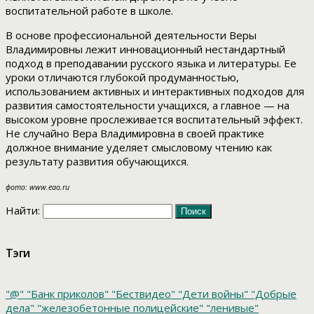
воспитательной работе в школе.
В основе профессиональной деятельности Веры
Владимировны лежит инновационный нестандартный
подход в преподавании русского языка и литературы. Ее
уроки отличаются глубокой продуманностью,
использованием активных и интерактивных подходов для
развития самостоятельности учащихся, а главное — на
высоком уровне прослеживается воспитательный эффект.
Не случайно Вера Владимировна в своей практике
должное внимание уделяет смысловому чтению как
результату развития обучающихся.
фото: www.eao.ru
Найти:
Тэги
"@"
"Банк приколов"
"Бествидео"
"Дети войны"
"Добрые
дела"
"железобетонные полицейские"
"ленивые"