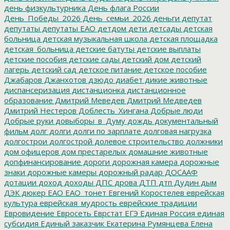
день физкультурника
День флага России
День_Победы_2026
День_семьи_2026
деньги
депутат
депутаты
депутаты ЕАО
детдом
дети
детсады
детская
больница
детская музыкальная школа
детская площадка
детская_больница
детские батуты
детские выплаты
детские пособия
детские сады
детский дом
детский
лагерь
детский сад
детское питание
детское пособие
Джабаров
Джанхотов
дзюдо
диабет
дикие животные
диспансеризация
дистанционка
дистанционное
образование
Дмитрий Меведев
Дмитрий Медведев
Дмитрий Нестеров
Доблесть_Хингана
Добрые люди
Добрые руки
довыборы_в_Думу
дождь
документальный
фильм
долг
долги
долги по зарплате
долговая нагрузка
долгострои
долгострой
долевое строительство
должники
дом офицеров
дом престарелых
домашние животные
допфинансирование
дороги
дорожная камера
дорожные
знаки
дорожные камеры
дорожный радар
ДОСААФ
дотации
доход
доходы
ДПС
дрова
ДТП
дтп
Дудин
дым
ДЭК
дюкер
ЕАО
ЕАО_тонет
Евгений Коростелев
еврейская
культура
еврейская_мудрость
еврейские традиции
Евровидение
Евросеть
Еврстат
ЕГЭ
Единая Россия
единая
субсидия
Единый заказчик
Екатерина Румянцева
Елена