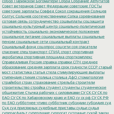
собор Парижской Богоматери
Собра
Собрание депутатов
Совет ветеранов
Совет Федерации
советские ГОСТы
советские зарплаты
Совфед
Сокол
сокращения
Солнцев
Солтус
Солцнев
соотечественники
Сопка
соревнования
сотовая связь
сотрудничество
соцвыплаты
соцзащита
социально-культурный центр
социально-политическая
устойчивость
социально-экономическое положение
социальное питание
социальные выплаты
социальные
пенсии
социальные сети
социальный контракт
Социальный фонд
соцопрос
соцсети
соя
спасатели
спасение
спецтранспорт
СПИД
спорт
спортивная
акробатика
спортивная площадка
спорткомплекс
Справедливая Россия
справка
справки
СПЧ
среднее
образование
средняя зарплата
срок годности
СССР
старый
мост
статистика
статья
стела
стимулирующие выплаты
стипендия
стихия
столица
столица ДфО
стоматология
страйкбол
страх
страхование
стрельба
строители
строительство
стройка
студент
студенты
студенческое
общежитие
Стычка рабочих с силовиками
СУ СК
СУ СК по
ЕАО
СУ СК по Хабаровскому краю и ЕАО
су ск рф
СУ СК РФ
по ЕАО
субботнее чтиво
субботник
субсидии
субсидия
суд
Суд
суд присяжных
судебные приставы
судьи
судья
суперасфальт
суперлуние
суррогат
суточные
сухой закон