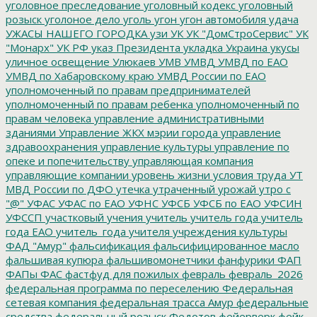
уголовное преследование
уголовный кодекс
уголовный
розыск
уголоное дело
уголь
угон
угон автомобиля
удача
УЖАСЫ НАШЕГО ГОРОДКА
узи
УК
УК "ДомСтроСервис"
УК
"Монарх"
УК РФ
указ Президента
укладка
Украина
укусы
уличное освещение
Улюкаев
УМВ
УМВД
УМВД по ЕАО
УМВД по Хабаровскому краю
УМВД России по ЕАО
уполномоченный по правам предпринимателей
уполномоченный по правам ребенка
уполномоченный по
правам человека
управление административными
зданиями
Управление ЖКХ мэрии города
управление
здравоохранения
управление культуры
управление по
опеке и попечительству
управляющая компания
управляющие компании
уровень жизни
условия труда
УТ
МВД России по ДФО
утечка
утраченный урожай
утро с
"@"
УФАС
УФАС по ЕАО
УФНС
УФСБ
УФСБ по ЕАО
УФСИН
УФССП
участковый
учения
учитель
учитель года
учитель
года ЕАО
учитель_года
учителя
учреждения культуры
ФАД "Амур"
фальсификация
фальсифицированное масло
фальшивая купюра
фальшивомонетчики
фанфурики
ФАП
ФАПы
ФАС
фастфуд для пожилых
февраль
февраль_2026
федеральная программа по переселению
Федеральная
сетевая компания
федеральная трасса Амур
федеральные
средства
федеральный розыск
Федотов
фейерверк
фейк