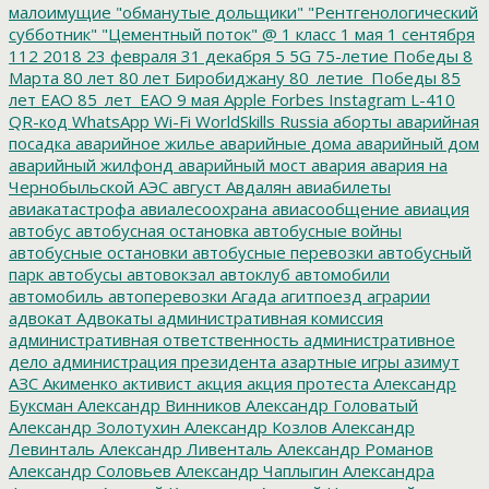
малоимущие
"обманутые дольщики"
"Рентгенологический
субботник"
"Цементный поток"
@
1 класс
1 мая
1 сентября
112
2018
23 февраля
31 декабря
5
5G
75-летие Победы
8
Марта
80 лет
80 лет Биробиджану
80_летие_Победы
85
лет ЕАО
85_лет_ЕАО
9 мая
Apple
Forbes
Instagram
L-410
QR-код
WhatsApp
Wi-Fi
WorldSkills Russia
аборты
аварийная
посадка
аварийное жилье
аварийные дома
аварийный дом
аварийный жилфонд
аварийный мост
авария
авария на
Чернобыльской АЭС
август
Авдалян
авиабилеты
авиакатастрофа
авиалесоохрана
авиасообщение
авиация
автобус
автобусная остановка
автобусные войны
автобусные остановки
автобусные перевозки
автобусный
парк
автобусы
автовокзал
автоклуб
автомобили
автомобиль
автоперевозки
Агада
агитпоезд
аграрии
адвокат
Адвокаты
административная комиссия
административная ответственность
административное
дело
администрация президента
азартные игры
азимут
АЗС
Акименко
активист
акция
акция протеста
Александр
Буксман
Александр Винников
Александр Головатый
Александр Золотухин
Александр Козлов
Александр
Левинталь
Александр Ливенталь
Александр Романов
Александр Соловьев
Александр Чаплыгин
Александра