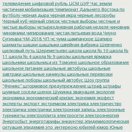
телевидение
цифровой рубль
ЦСМ
ЦУР
Час земли
частичная мобилизация
Чемпионат Дальнего Востока по
футболу
черная дыра
черная икра
черные лесорубы
Черный куб
черный список
честные выборы
честные и
чистые выборы
четырехдневная рабочая неделя
чиновник
чиновники
чипирование
чистая питьевая вода
Чиунэ
Сугихара
ЧМ-2018
ЧП
чс
чума
шампанское
Шапиро
шахматы
шашки
шашлыки
швейная фабрика
Шевченко
шелковый путь
Шереметьево
школа
школа № 10
школа №
11
школа № 4
школа № 9
школы
школьная ярмарка
школьники
школьница из Томсино
школьное образование
школьное питание
школьные автобусы
школьные
завтраки
школьные каникулы
школьные перевозки
школьные поборы
школьный автобус
Шоу группа
"Феникс"
штормовое предупреждение
штраф
штрафы
шумные соседи
щенок
Щукинка
эвакуация
экология
экономика
экономический кризис
экономия
экофест
эксперты
экспорт
экстремизм
электрика
электричество
электричка
электрички
электронная запись
электронные
турникеты
электроплита
электросети
электроэнергия
Энергосбыт
энерготарифы
энкаунтер
эпидемиологическая
ситуация
эпидемия
это_интересно
юбилей
юмор
Юные