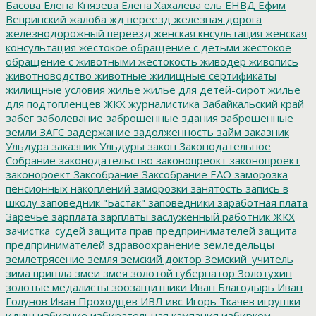
Басова
Елена Князева
Елена Хахалева
ель
ЕНВД
Ефим
Вепринский
жалоба
жд переезд
железная дорога
железнодорожный переезд
женская кнсультация
женская
консультация
жестокое обращение с детьми
жестокое
обращение с животными
жестокость
живодер
живопись
животноводство
животные
жилищные сертификаты
жилищные условия
жилье
жилье для детей-сирот
жильё
для подтопленцев
ЖКХ
журналистика
Забайкальский край
забег
заболевание
заброшенные здания
заброшенные
земли
ЗАГС
задержание
задолженность
займ
заказник
Ульдура
заказник Ульдуры
закон
Законодательное
Собрание
законодательство
законопреокт
законопроект
законороект
Заксобрание
Заксобрание ЕАО
заморозка
пенсионных накоплений
заморозки
занятость
запись в
школу
заповедник "Бастак"
заповедники
заработная плата
Заречье
зарплата
зарплаты
заслуженный работник ЖКХ
зачистка_судей
защита прав предпринимателей
защита
предпринимателей
здравоохранение
земледельцы
землетрясение
земля
земский доктор
Земский_учитель
зима пришла
змеи
змея
золотой губернатор
Золотухин
золотые медалисты
зоозащитники
Иван Благодырь
Иван
Голунов
Иван Проходцев
ИВЛ
ивс
Игорь Ткачев
игрушки
идиш
избиение
избирательная кампания
избирком