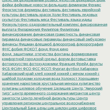
фейки
фейковые новости
фельдшер
феминизм
Феникс
Феоктистов
фермеры
фестиваль
фестиваль еврейской
культуры
фестиваль красок Холи
Фестиваль ледовых
скульптур
Фестиваль мяса
Фестиваль языка идиш
Физкультурно-оздоровительный комплекс
фиксированная
выплата
Филармония
Филиппов
Филиппова
финансирование
финансовая грамотность
финансовая
пирамида
финансовые пирамиды
финансовый омбудсмен
финансы
Фишман
флешмоб
флюорограф
флюорография
ФНС
фобия
ФОКОТ
фонд
Фонд кино
фонд_защитники_отечества
фонтаны
формирование
комфортной городской среды\
форум
фотовыставка
фотоискусство
фотохудожники
Франция
Фрейд
фрукты
ФСБ
ФСИН
ФСО
ФСС
ФССП
Фургал
футбол
Хабаровск
Хабаровский край
хлеб
хоккей
хоккей с мячом
хоккей с
шайбой
Холдоми
холодная вода
Холокост
Хорошавин
хранение наркотиков
хрустальная менора
хулиганство
хулиганы
целевое обучение
Целищев
Центр "Амурский
тигр"
центр временного содержания мигрантов
центр
занятости
Центр лечебной физкультуры
Центр
управления регионом
центральное водоснабжение
Центральный Банк
цены
цик
циклон
цирк
цифровое