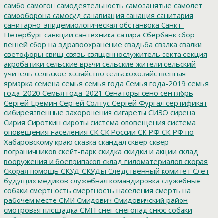
самбо
самогон
самодеятельность
самозанятые
самолет
самооборона
самосуд
санавиация
санация
санитария
санитарно-эпидемиологическая обстанвока
Санкт-
Петербург
санкции
сантехника
сатира
Сбербанк
сбор
вещей
сбор на здравоохранение
свадьба
свалка
свалки
светофоры
свищ
связь
священнослужитель
секта
секция
акробатики
сельские врачи
сельские жители
сельский
учитель
сельское хозяйство
сельскохозяйственная
ярмарка
семена
семья
семья года
Семья года-2019
семья
года-2020
Семья года-2021
Сенаторы
сено
сентябрь
Сергей Ерёмин
Сергей Солтус
Сергей Фургал
сертификат
сибиреязвенные захоронения
сигареты
СИЗО
сирена
Сирия
Сироткин
сироты
система оповещения
система
оповещения населения
СК
СК России
СК РФ
СК РФ по
Хабаровскому краю
сказка
скандал
сквер
сквер
пограничников
скейт-парк
скидка
скидки и акции
склад
вооружения и боеприпасов
склад пиломатериалов
скорая
Скорая помощь
СКУД
СКУДы
Следственный комитет
Слет
будущих медиков
служебная командировка
служебные
собаки
смертность
смертность населения
смерть на
рабочем месте
СМИ
Смидович
Смидовичский район
смотровая площадка
СМП
снег
снегопад
снюс
собаки