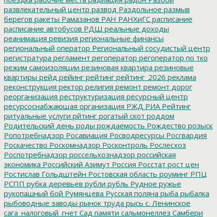
развлекательный центр
развод
Раздольное
размыв
берегов
ракеты
Рамазанов
РАН
РАНХиГС
расписание
расписание автобусов
РДШ
реальные доходы
реанимация
ревизия
региональные финансы
региональный оператор
Региональный сосудистый центр
регистратура
регламент
регоператор
регоператор по тко
режим самоизоляции
резиновая квартира
резиновые
квартиры
рейд
рейинг
рейтинг
рейтинг_2026
реклама
реконструкция
ректор
религия
ремонт
ремонт дорог
реорганизация
реструктуризация
ресурсный центр
ресурсоснабжающая организация
РЖД
РИА Рейтинг
ритуальные услуги
рйтинг
рогатый скот
роддом
Родительский день
роды
рождаемость
Рождество
розыск
Ропотребнадзор
Росавиация
Росводресурсы
Росгвардия
Роскачество
Роскомнадзор
Росконтроль
Рослесхоз
Роспотребнадзор
россельхознадзор
российская
экономика
Российский Азимут
Россия
Росстат
рост цен
Ростислав Гольдштейн
Ростовская область
роуминг
РПЦ
РСПП
рубка деревьев
рубли
рубль
Рудное
ружье
рукопашный бой
Румянцева
Русская поляна
рыба
рыбалка
рыбоводные заводы
рынок труда
рысь
с. Ленинское
сага_налоговый_гнет
Сад памяти
сальмонеллез
Самбери