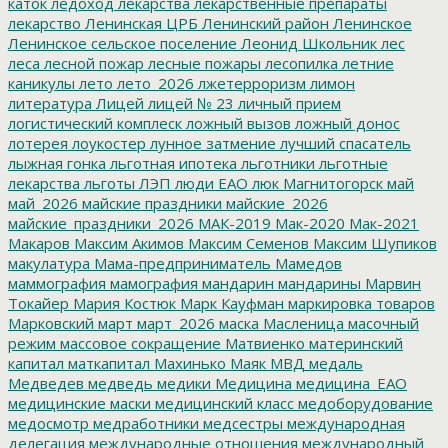
каток
ледоход
лекарства
лекарственные препараты
лекарство
Ленинская ЦРБ
Ленинский район
Ленинское
Ленинское сельское поселение
Леонид Школьник
лес
леса
лесной пожар
лесные пожары
лесопилка
летние
каникулы
лето
лето_2026
лжетерроризм
лимон
литература
Лицей
лицей № 23
личный прием
логистический комплеск
ложный вызов
ложный донос
лотерея
лоукостер
лунное затмение
лучший спасатель
лыжная гонка
льготная ипотека
льготники
льготные
лекарства
льготы
ЛЭП
люди ЕАО
люк
Магнитогорск
май
май_2026
майские праздники
майские_2026
майские_праздники_2026
МАК-2019
Мак-2020
Мак-2021
Макаров
Максим Акимов
Максим Семенов
Максим Шупиков
макулатура
Мама-предприниматель
Мамедов
маммография
мамография
мандарин
мандарины
Марвин
Токайер
Мария Костюк
Марк Кауфман
маркировка товаров
Марковский
март
март_2026
маска
Масленица
масочный
режим
массовое сокращение
Матвиенко
материнский
капитал
маткапитал
Махинько
Маяк
МВД
медаль
Медведев
медведь
медики
Медицина
медицина_ЕАО
медицинские маски
медицинский класс
медоборудование
медосмотр
медработники
медсестры
международная
делегация
международные отношения
международный