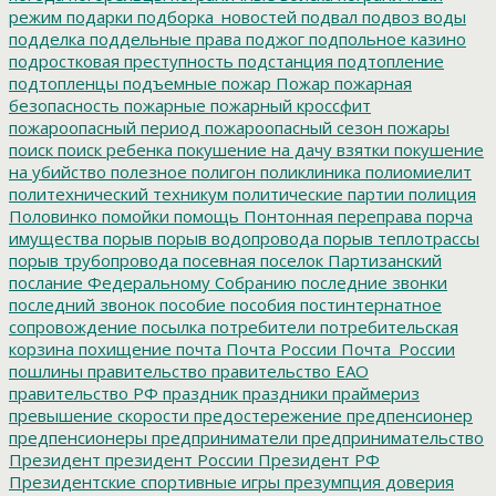
режим
подарки
подборка_новостей
подвал
подвоз воды
подделка
поддельные права
поджог
подпольное казино
подростковая преступность
подстанция
подтопление
подтопленцы
подъемные
пожар
Пожар
пожарная
безопасность
пожарные
пожарный кроссфит
пожароопасный период
пожароопасный сезон
пожары
поиск
поиск ребенка
покушение на дачу взятки
покушение
на убийство
полезное
полигон
поликлиника
полиомиелит
политехнический техникум
политические партии
полиция
Половинко
помойки
помощь
Понтонная переправа
порча
имущества
порыв
порыв водопровода
порыв теплотрассы
порыв трубопровода
посевная
поселок Партизанский
послание Федеральному Собранию
последние звонки
последний звонок
пособие
пособия
постинтернатное
сопровождение
посылка
потребители
потребительская
корзина
похищение
почта
Почта России
Почта_России
пошлины
правительство
правительство ЕАО
правительство РФ
праздник
праздники
праймериз
превышение скорости
предостережение
предпенсионер
предпенсионеры
предприниматели
предпринимательство
Президент
президент России
Президент РФ
Президентские спортивные игры
презумпция доверия