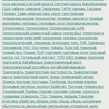
сход вагонов
Счетная палата
Счетная палата Биробиджана
США
тайфун
таможня
Тарасенко
ТАРИ
тарифы
Татьяна
Гладких
Тафи-диагностика
театр
текстильная
телемедицинские технологии
теневая зарплата
теневая
экономика
тепловоз
тепловые сети
тепловычислитель
Теплоозерск
Теплоозёрск
Теплоозёрская ЦРБ
Теплоозерский цементный завод
теплосбыт
теплотрасса
территория действий
терроризм
техника
технологии
технологический_техникум
технопарк
тигр
ТИК
Тимченко
Тихомиров
ТКО
Тлустенко
товары
Толстой
томограф
тонкий лед
Тонких
ТОР
торговля
торговые сети
торговый
центр
тос
Тотальный диктант
ТПП ЕАО
травма
трагедия
трагедия в Забайкалье
трансграничный мост
трансграничный российско-китайский марафон
Транснефть
транспортная доступность
транспортная
карта
транспортный налог
траур
тревожный сигнал
Тромса
тротуар
тротуары
Трубачев
трудовая книжка
трудовые ресурсы
трудоустройство
Трутнев
туберкулез
Тукалевский
Турбин
туризм
туризмм
турнир
турпоход
турфирма
тхэквондо
ТЭЦ
Тюмень
тюрьма
Тяжелая
атлетика
убийство
уборка улиц
убыль
убыль населения
убыточность
увольнение
увольнения
уголовное дело