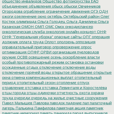
общество инвалидов
Общество фотоискусства ЕАО
объединение
объявления
обыск
обыски
Овчинников
Огородова
ограбление
ограничение движения
ОГЭ
ОДН
ожоги
озеленение
окно
октябрь
Октябрьский район
Олег
Костюк
олимпиада
Ольга Голодец
Ольга Данилина
Ольга
Казанская
ОМОН
ОМП
ОМС
Омск
онкодиспансер
онкологическая служба
онкология
онлайн-концерт
ОНФ
ОНФ "Генеральная уборка"
опасные сайты
ОПГ
операция
должник
оплата труда
Оплот
оползень
оппозиция
оправдательный приговор
опровержение
опрос
оптимизация
ОПФР
ОРВИ
организация пчеловодов
оружие
ОСВВ
освещение
осень
оскорбление власти
особый противопожарный режим
остановка
остановки
осужденные
отдых
отключение
отключение воды
отключение горячей воды
открытое обращение
открытые
окна
отмена компенсационных выплат
отопительный
период
отопительный сезон
отопление
отпуск
отравление
отставка
отставка Левинталя и Коростелёва
отцы города
отцы-одиночки
отчетность
охота
охрана
труда
очереди
очередь на жилье
очистные сооружения
Павел Малышев
Павлова
паводок
падение
пал
палаточный
лагерь
Палькина
Памфилова
памятная акция
памятник
памятник-мемориал
память
панихида
парад выпускников