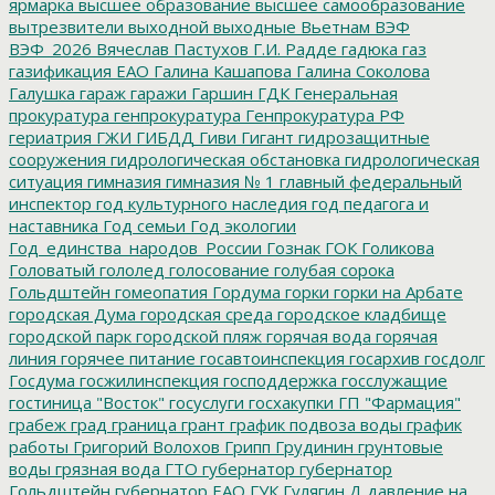
ярмарка
высшее образование
высшее самообразование
вытрезвители
выходной
выходные
Вьетнам
ВЭФ
ВЭФ_2026
Вячеслав Пастухов
Г.И. Радде
гадюка
газ
газификация ЕАО
Галина Кашапова
Галина Соколова
Галушка
гараж
гаражи
Гаршин
ГДК
Генеральная
прокуратура
генпрокуратура
Генпрокуратура РФ
гериатрия
ГЖИ
ГИБДД
Гиви
Гигант
гидрозащитные
сооружения
гидрологическая обстановка
гидрологическая
ситуация
гимназия
гимназия № 1
главный федеральный
инспектор
год культурного наследия
год педагога и
наставника
Год семьи
Год экологии
Год_единства_народов_России
Гознак
ГОК
Голикова
Головатый
гололед
голосование
голубая сорока
Гольдштейн
гомеопатия
Гордума
горки
горки на Арбате
городская Дума
городская среда
городское кладбище
городской парк
городской пляж
горячая вода
горячая
линия
горячее питание
госавтоинспекция
госархив
госдолг
Госдума
госжилинспекция
господдержка
госслужащие
гостиница "Восток"
госуслуги
госхакупки
ГП "Фармация"
грабеж
град
граница
грант
график подвоза воды
график
работы
Григорий Волохов
Грипп
Грудинин
грунтовые
воды
грязная вода
ГТО
губернатор
губернатор
Гольдштейн
губернатор ЕАО
ГУК
Гулягин
Д
давление на