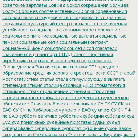
советские зарплаты
Совфед
Сокол
сокращения
Солнцев
Солтус
Солцнев
соотечественники
Сопка
соревнования
сотовая связь
сотрудничество
соцвыплаты
соцзащита
социально-культурный центр
социально-политическая
устойчивость
социально-экономическое положение
социальное питание
социальные выплаты
социальные
пенсии
социальные сети
социальный контракт
Социальный фонд
соцопрос
соцсети
соя
спасатели
спасение
спецтранспорт
СПИД
спорт
спортивная
акробатика
спортивная площадка
спорткомплекс
Справедливая Россия
справка
справки
СПЧ
среднее
образование
средняя зарплата
срок годности
СССР
старый
мост
статистика
статья
стела
стимулирующие выплаты
стипендия
стихия
столица
столица ДфО
стоматология
страйкбол
страх
страхование
стрельба
строители
строительство
стройка
студент
студенты
студенческое
общежитие
Стычка рабочих с силовиками
СУ СК
СУ СК по
ЕАО
СУ СК по Хабаровскому краю и ЕАО
су ск рф
СУ СК РФ
по ЕАО
субботнее чтиво
субботник
субсидии
субсидия
суд
Суд
суд присяжных
судебные приставы
судьи
судья
суперасфальт
суперлуние
суррогат
суточные
сухой закон
сход вагонов
Счетная палата
Счетная палата Биробиджана