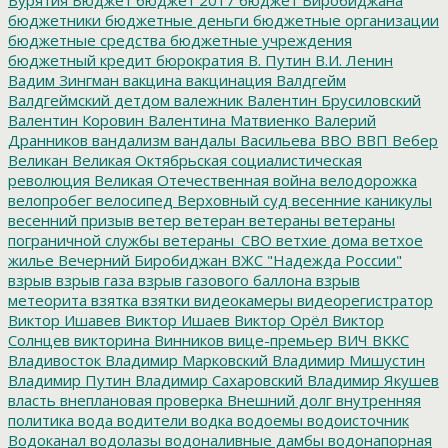
бюджетники
бюджетные деньги
бюджетные организации
бюджетные средства
бюджетные учреждения
бюджетный кредит
бюрократия
В. Путин
В.И. Ленин
Вадим Зингман
вакцина
вакцинация
Валдгейм
Валдгеймский детдом
валежник
Валентин Брусиловский
Валентин Коровин
Валентина Матвиенко
Валерий
Дранников
вандализм
вандалы
Васильева
ВВО
ВВП
Вебер
Великан
Великая Октябрьская социалистическая
революция
Великая Отечественная война
велодорожка
велопробег
велосипед
Верховный суд
весенние каникулы
весенний призыв
ветер
ветеран
ветераны
ветераны
пограничной службы
ветераны_СВО
ветхие дома
ветхое
жилье
Вечерний Биробиджан
ВЖС "Надежда России"
взрыв
взрыв газа
взрыв газового баллона
взрыв
метеорита
взятка
взятки
видеокамеры
видеорегистратор
Виктор Ишавев
Виктор Ишаев
Виктор Орёл
Виктор
Солнцев
викторина
Винников
вице-премьер
ВИЧ
ВККС
Владивосток
Владимир Марковский
Владимир Мишустин
Владимир Путин
Владимир Сахаровский
Владимир Якушев
власть
внеплановая проверка
Внешний долг
внутренняя
политика
вода
водители
водка
водоемы
водоисточник
Водоканал
водолазы
водоналивные дамбы
водонапорная