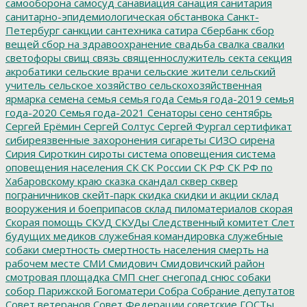
самооборона
самосуд
санавиация
санация
санитария
санитарно-эпидемиологическая обстанвока
Санкт-
Петербург
санкции
сантехника
сатира
Сбербанк
сбор
вещей
сбор на здравоохранение
свадьба
свалка
свалки
светофоры
свищ
связь
священнослужитель
секта
секция
акробатики
сельские врачи
сельские жители
сельский
учитель
сельское хозяйство
сельскохозяйственная
ярмарка
семена
семья
семья года
Семья года-2019
семья
года-2020
Семья года-2021
Сенаторы
сено
сентябрь
Сергей Ерёмин
Сергей Солтус
Сергей Фургал
сертификат
сибиреязвенные захоронения
сигареты
СИЗО
сирена
Сирия
Сироткин
сироты
система оповещения
система
оповещения населения
СК
СК России
СК РФ
СК РФ по
Хабаровскому краю
сказка
скандал
сквер
сквер
пограничников
скейт-парк
скидка
скидки и акции
склад
вооружения и боеприпасов
склад пиломатериалов
скорая
Скорая помощь
СКУД
СКУДы
Следственный комитет
Слет
будущих медиков
служебная командировка
служебные
собаки
смертность
смертность населения
смерть на
рабочем месте
СМИ
Смидович
Смидовичский район
смотровая площадка
СМП
снег
снегопад
снюс
собаки
собор Парижской Богоматери
Собра
Собрание депутатов
Совет ветеранов
Совет Федерации
советские ГОСТы