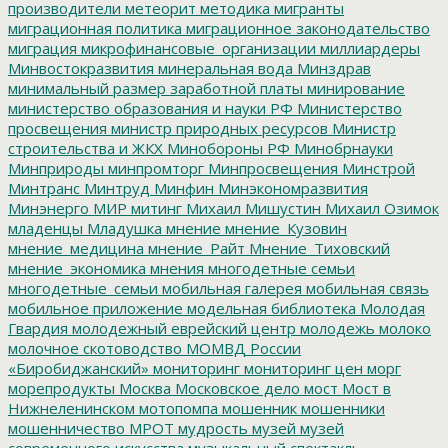
производители
метеорит
методика
мигранты
миграционная политика
миграционное законодательство
миграция
микрофинансовые_организации
миллиардеры
Минвостокразвития
минеральная вода
Минздрав
минимальный размер заработной платы
минирование
министерство образования и науки РФ
Министерство
просвещения
министр природных ресурсов
Министр
строительства и ЖКХ
Минобороны РФ
Минобрнауки
Минприроды
минпромторг
Минпросвещения
Минстрой
Минтранс
Минтруд
Минфин
Минэкономразвития
Минэнерго
МИР
митинг
Михаил Мишустин
Михаил Озимок
младенцы
Младушка
мнение
мнение_Кузовин
мнение_медицина
мнение_Райт
Мнение_Тиховский
мнение_экономика
мнения
многодетные семьи
многодетные_семьи
мобильная галерея
мобильная связь
мобильное приложение
модельная библиотека
Молодая
Гвардия
молодежный еврейский центр
молодежь
молоко
молочное скотоводство
МОМВД России
«Биробиджанский»
мониторинг
мониторинг цен
морг
морепродукты
Москва
Московское дело
мост
Мост в
Нижнеленинском
мотопомпа
мошенник
мошенники
мошенничество
МРОТ
мудрость
музей
музей
современного искусства
музыкальный спектакль