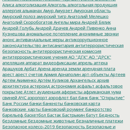
Алиса
алкоголизация
Алкоголь
алкогольная продукция
аллергия
альманах
Амур
Амурзет
Амурская область
Амурский полоз
амурский тигр
Анатолий Мелешко
Анатолий Скоробогатов
Ангелы мира
Андрей Бялик
Андрей Голубь
Андрей Драчев
Андрей Пивенко
Анна
Кузнецова
аномальное потепление
анонимные звонки
анонс
антивандальные меры
антикоррупционное
законодательство
антисанитария
антитеррористическая
безопасность
антитеррористическая комиссия
антитеррористические учения
АО "ДГК"
АО "ДРСК"
апелляция
аппарат видеофиксации
апрель
аптека
Арашуков
Арбат
Арена
аренда земли
арендная плата
арест
арест счетов
Армия
Арнаполин
арт-объекты
Артеев
Артём Акименко
Артём Куликов
Архангельск
архив
архитектура
астероид
астрономия
асфальт
асфальтовое
покрытие
Атлет
аудиенция
аферисты
африканская чума
свиней
АЧС
аэропорт
аэрофлот
бал
банк
банк "Открытие"
Банк России
банки
банкноты
банковская карта
банковские_карты
банковский роуминг
банкротство
барельеф
баскетбол
Бастак
Бастрыкин
батут
Бедность
бездомные
бездомные животные
безналичные платежи
Безопасное колесо-2019
безопасность
Безопасные и