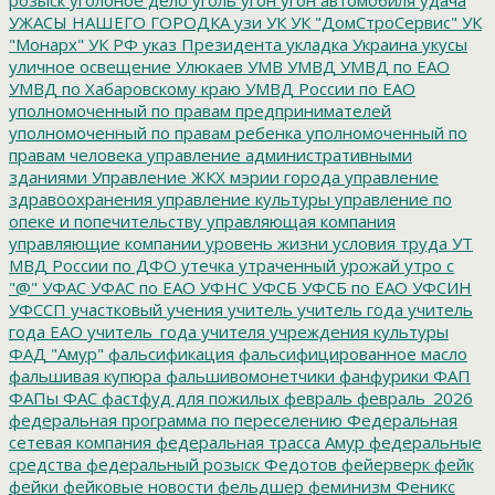
УЖАСЫ НАШЕГО ГОРОДКА
узи
УК
УК "ДомСтроСервис"
УК
"Монарх"
УК РФ
указ Президента
укладка
Украина
укусы
уличное освещение
Улюкаев
УМВ
УМВД
УМВД по ЕАО
УМВД по Хабаровскому краю
УМВД России по ЕАО
уполномоченный по правам предпринимателей
уполномоченный по правам ребенка
уполномоченный по
правам человека
управление административными
зданиями
Управление ЖКХ мэрии города
управление
здравоохранения
управление культуры
управление по
опеке и попечительству
управляющая компания
управляющие компании
уровень жизни
условия труда
УТ
МВД России по ДФО
утечка
утраченный урожай
утро с
"@"
УФАС
УФАС по ЕАО
УФНС
УФСБ
УФСБ по ЕАО
УФСИН
УФССП
участковый
учения
учитель
учитель года
учитель
года ЕАО
учитель_года
учителя
учреждения культуры
ФАД "Амур"
фальсификация
фальсифицированное масло
фальшивая купюра
фальшивомонетчики
фанфурики
ФАП
ФАПы
ФАС
фастфуд для пожилых
февраль
февраль_2026
федеральная программа по переселению
Федеральная
сетевая компания
федеральная трасса Амур
федеральные
средства
федеральный розыск
Федотов
фейерверк
фейк
фейки
фейковые новости
фельдшер
феминизм
Феникс