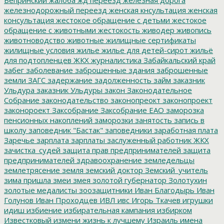
железнодорожный переезд
женская кнсультация
женская
консультация
жестокое обращение с детьми
жестокое
обращение с животными
жестокость
живодер
живопись
животноводство
животные
жилищные сертификаты
жилищные условия
жилье
жилье для детей-сирот
жильё
для подтопленцев
ЖКХ
журналистика
Забайкальский край
забег
заболевание
заброшенные здания
заброшенные
земли
ЗАГС
задержание
задолженность
займ
заказник
Ульдура
заказник Ульдуры
закон
Законодательное
Собрание
законодательство
законопреокт
законопроект
законороект
Заксобрание
Заксобрание ЕАО
заморозка
пенсионных накоплений
заморозки
занятость
запись в
школу
заповедник "Бастак"
заповедники
заработная плата
Заречье
зарплата
зарплаты
заслуженный работник ЖКХ
зачистка_судей
защита прав предпринимателей
защита
предпринимателей
здравоохранение
земледельцы
землетрясение
земля
земский доктор
Земский_учитель
зима пришла
змеи
змея
золотой губернатор
Золотухин
золотые медалисты
зоозащитники
Иван Благодырь
Иван
Голунов
Иван Проходцев
ИВЛ
ивс
Игорь Ткачев
игрушки
идиш
избиение
избирательная кампания
избирком
Известковый
измени жизнь к лучшему
Израиль
имена