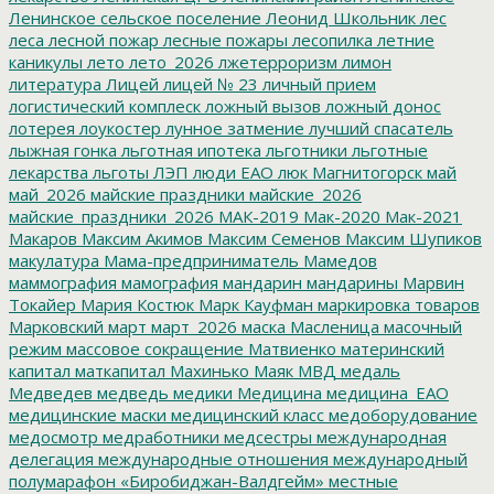
Ленинское сельское поселение
Леонид Школьник
лес
леса
лесной пожар
лесные пожары
лесопилка
летние
каникулы
лето
лето_2026
лжетерроризм
лимон
литература
Лицей
лицей № 23
личный прием
логистический комплеск
ложный вызов
ложный донос
лотерея
лоукостер
лунное затмение
лучший спасатель
лыжная гонка
льготная ипотека
льготники
льготные
лекарства
льготы
ЛЭП
люди ЕАО
люк
Магнитогорск
май
май_2026
майские праздники
майские_2026
майские_праздники_2026
МАК-2019
Мак-2020
Мак-2021
Макаров
Максим Акимов
Максим Семенов
Максим Шупиков
макулатура
Мама-предприниматель
Мамедов
маммография
мамография
мандарин
мандарины
Марвин
Токайер
Мария Костюк
Марк Кауфман
маркировка товаров
Марковский
март
март_2026
маска
Масленица
масочный
режим
массовое сокращение
Матвиенко
материнский
капитал
маткапитал
Махинько
Маяк
МВД
медаль
Медведев
медведь
медики
Медицина
медицина_ЕАО
медицинские маски
медицинский класс
медоборудование
медосмотр
медработники
медсестры
международная
делегация
международные отношения
международный
полумарафон «Биробиджан-Валдгейм»
местные