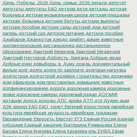
День_Победы_2026
День_семьи_2026
деньги
депутат
депутаты
депутаты ЕАО
детдом
дети
детсады
детская
больница
детская музыкальная школа
детская площадка
детская_больница
детские батуты
детские выплаты
детские пособия
детские сады
детский дом
детский
лагерь
детский сад
детское питание
детское пособие
Джабаров
Джанхотов
дзюдо
диабет
дикие животные
диспансеризация
дистанционка
дистанционное
образование
Дмитрий Меведев
Дмитрий Медведев
Дмитрий Нестеров
Доблесть_Хингана
Добрые люди
Добрые руки
довыборы_в_Думу
дождь
документальный
фильм
долг
долги
долги по зарплате
долговая нагрузка
долгострои
долгострой
долевое строительство
должники
дом офицеров
дом престарелых
домашние животные
допфинансирование
дороги
дорожная камера
дорожные
знаки
дорожные камеры
дорожный радар
ДОСААФ
дотации
доход
доходы
ДПС
дрова
ДТП
дтп
Дудин
дым
ДЭК
дюкер
ЕАО
ЕАО_тонет
Евгений Коростелев
еврейская
культура
еврейская_мудрость
еврейские традиции
Евровидение
Евросеть
Еврстат
ЕГЭ
Единая Россия
единая
субсидия
Единый заказчик
Екатерина Румянцева
Елена
Басова
Елена Князева
Елена Хахалева
ель
ЕНВД
Ефим
Вепринский
жалоба
жд переезд
железная дорога