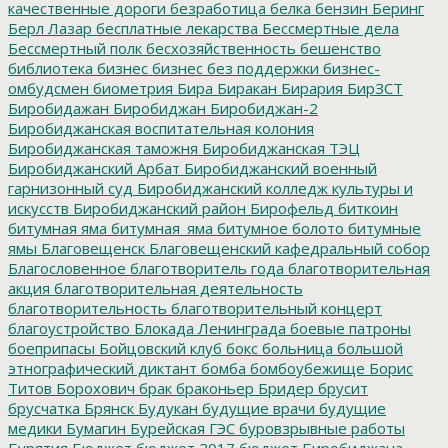
качественные дороги
безработица
белка
бензин
Беринг
Берл Лазар
бесплатные лекарства
Бессмертные дела
Бессмертный полк
бесхозяйственность
бешенство
библиотека
бизнес
бизнес без поддержки
бизнес-
омбудсмен
биометрия
Бира
Биракан
Бирария
БирЗСТ
Биробидажан
Биробиджан
Биробиджан-2
Биробиджанская воспитательная колония
Биробиджанская таможня
Биробиджанская ТЭЦ
Биробиджанский Арбат
Биробиджанский военный
гарнизонный суд
Биробиджанский колледж культуры и
искусств
Биробиджанский район
Бирофельд
биткоин
битумная яма
битумная_яма
битумное болото
битумные
ямы
Благовещенск
Благовещенский кафедральный собор
Благословенное
благотворитель года
благотворительная
акция
благотворительная деятельность
благотворительность
благотворительный концерт
благоустройство
Блокада Ленинграда
боевые патроны
боеприпасы
Бойцовский клуб
бокс
больница
большой
этнографический диктант
бомба
бомбоубежище
Борис
Титов
Борохович
брак
браконьер
Бридер
брусит
брусчатка
Брянск
Будукан
будущие врачи
будущие
медики
Бумагин
Бурейская ГЭС
буровзрывные работы
Бурятия
Бюджет
бюджет 2017
бюджет Биробиджана