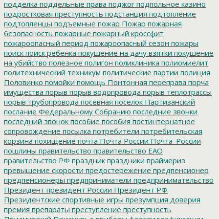
подделка
поддельные права
поджог
подпольное казино
подростковая преступность
подстанция
подтопление
подтопленцы
подъемные
пожар
Пожар
пожарная
безопасность
пожарные
пожарный кроссфит
пожароопасный период
пожароопасный сезон
пожары
поиск
поиск ребенка
покушение на дачу взятки
покушение
на убийство
полезное
полигон
поликлиника
полиомиелит
политехнический техникум
политические партии
полиция
Половинко
помойки
помощь
Понтонная переправа
порча
имущества
порыв
порыв водопровода
порыв теплотрассы
порыв трубопровода
посевная
поселок Партизанский
послание Федеральному Собранию
последние звонки
последний звонок
пособие
пособия
постинтернатное
сопровождение
посылка
потребители
потребительская
корзина
похищение
почта
Почта России
Почта_России
пошлины
правительство
правительство ЕАО
правительство РФ
праздник
праздники
праймериз
превышение скорости
предостережение
предпенсионер
предпенсионеры
предприниматели
предпринимательство
Президент
президент России
Президент РФ
Президентские спортивные игры
презумпция доверия
премия
препараты
преступление
преступность
Приамурский
Приамурье
приборы фотовидеофиксации