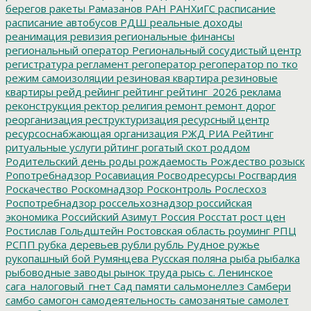
берегов
ракеты
Рамазанов
РАН
РАНХиГС
расписание
расписание автобусов
РДШ
реальные доходы
реанимация
ревизия
региональные финансы
региональный оператор
Региональный сосудистый центр
регистратура
регламент
регоператор
регоператор по тко
режим самоизоляции
резиновая квартира
резиновые
квартиры
рейд
рейинг
рейтинг
рейтинг_2026
реклама
реконструкция
ректор
религия
ремонт
ремонт дорог
реорганизация
реструктуризация
ресурсный центр
ресурсоснабжающая организация
РЖД
РИА Рейтинг
ритуальные услуги
рйтинг
рогатый скот
роддом
Родительский день
роды
рождаемость
Рождество
розыск
Ропотребнадзор
Росавиация
Росводресурсы
Росгвардия
Роскачество
Роскомнадзор
Росконтроль
Рослесхоз
Роспотребнадзор
россельхознадзор
российская
экономика
Российский Азимут
Россия
Росстат
рост цен
Ростислав Гольдштейн
Ростовская область
роуминг
РПЦ
РСПП
рубка деревьев
рубли
рубль
Рудное
ружье
рукопашный бой
Румянцева
Русская поляна
рыба
рыбалка
рыбоводные заводы
рынок труда
рысь
с. Ленинское
сага_налоговый_гнет
Сад памяти
сальмонеллез
Самбери
самбо
самогон
самодеятельность
самозанятые
самолет