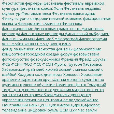
Феоктистов
фермеры
фестиваль
фестиваль еврейской
культуры
фестиваль красок Холи
Фестиваль ледовых
скульптур
Фестиваль мяса
Фестиваль языка идиш
Физкультурно-оздоровительный комплекс
фиксированная
выплата
Филармония
Филиппов
Филиппова
финансирование
финансовая грамотность
финансовая
пирамида
финансовые пирамиды
финансовый омбудсмен
финансы
Фишман
флешмоб
флюорограф
флюорография
ФНС
фобия
ФОКОТ
фонд
Фонд кино
фонд_защитники_отечества
фонтаны
формирование
комфортной городской среды\
форум
фотовыставка
фотоискусство
фотохудожники
Франция
Фрейд
фрукты
ФСБ
ФСИН
ФСО
ФСС
ФССП
Фургал
футбол
Хабаровск
Хабаровский край
хлеб
хоккей
хоккей с мячом
хоккей с
шайбой
Холдоми
холодная вода
Холокост
Хорошавин
хранение наркотиков
хрустальная менора
хулиганство
хулиганы
целевое обучение
Целищев
Центр "Амурский
тигр"
центр временного содержания мигрантов
центр
занятости
Центр лечебной физкультуры
Центр
управления регионом
центральное водоснабжение
Центральный Банк
цены
цик
циклон
цирк
цифровое
телевидение
цифровой рубль
ЦСМ
ЦУР
Час земли