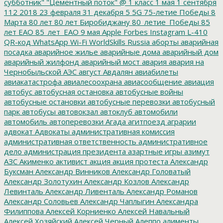
субботник"
"Цементный поток"
@
1 класс
1 мая
1 сентября
112
2018
23 февраля
31 декабря
5
5G
75-летие Победы
8
Марта
80 лет
80 лет Биробиджану
80_летие_Победы
85
лет ЕАО
85_лет_ЕАО
9 мая
Apple
Forbes
Instagram
L-410
QR-код
WhatsApp
Wi-Fi
WorldSkills Russia
аборты
аварийная
посадка
аварийное жилье
аварийные дома
аварийный дом
аварийный жилфонд
аварийный мост
авария
авария на
Чернобыльской АЭС
август
Авдалян
авиабилеты
авиакатастрофа
авиалесоохрана
авиасообщение
авиация
автобус
автобусная остановка
автобусные войны
автобусные остановки
автобусные перевозки
автобусный
парк
автобусы
автовокзал
автоклуб
автомобили
автомобиль
автоперевозки
Агада
агитпоезд
аграрии
адвокат
Адвокаты
административная комиссия
административная ответственность
административное
дело
администрация президента
азартные игры
азимут
АЗС
Акименко
активист
акция
акция протеста
Александр
Буксман
Александр Винников
Александр Головатый
Александр Золотухин
Александр Козлов
Александр
Левинталь
Александр Ливенталь
Александр Романов
Александр Соловьев
Александр Чаплыгин
Александра
Филиппова
Алексей Корниенко
Алексей Навальный
Алексей Хозяйский
Алексей Черный
Алеппо
алименты