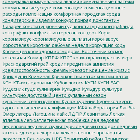
коммуналка
коммунальная авария
коммунальные платежи
коммунальные услуги
компенсации
компенсационные
расходы
компенсация
комфортная городская среда
кондитерские изделия
конкурс
Конрад
Константин
Лазарев
конституционный суд
конституция
контрабанда
контрафакт
конфликт интересов
концерт
Корж
коронавирус
коронавирусные выплаты
коронаврус
Коростелев
короткая рабочая неделя
коррупция
корь
Косвинцев
космодром
космодром_Восточный
космос
котельная
Кочмар
КПРФ
КПСС
кража
кражи
красная икра
Краснодарский край
кредит
кредитная амнистия
кредитоспособность
Кремль
креозот
Крещение
кризис
Крик души
Криминал
Крым
крытый каток
крытый_каток
КСН
КТ-исследование
Кубок лосося
КУГИ
КУГИ ЕАО
Кудесник
кудо
кулинария
Кульдкр
Кульдур
культура
культурно досуговый центр
купальный сезон
купальный_сезон
купюры
Кураж
курение
Куренков
курсы
курсы повышения квалификации
КФХ
лаборатория
Лаг ба-
Омер
лагерь
Лагошина
лайк
ЛДПР
Левинталь
Легкая
атлетика
легкоатлетическая пробежка
лед
ледовая
переправа
ледовые скульптуры
ледовый городок
ледовый
каток
ледоход
лекарства
лекарственные препараты
лекарство
Ленинская ЦРБ
Ленинский район
Ленинское