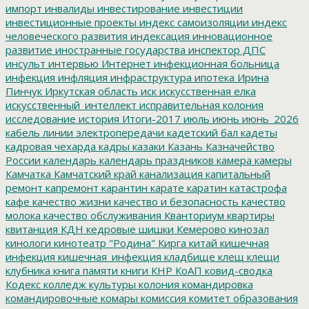
импорт
инвалиды
инвестирование
инвестиции
инвестиционные проекты
индекс самоизоляции
индекс
человеческого развития
индексация
инновационное
развитие
иностранные государства
инспектор ДПС
инсульт
интервью
Интернет
инфекционная больница
инфекция
инфляция
инфраструктура
ипотека
Ирина
Пинчук
Иркутская область
иск
искусственная елка
искусственный_интеллект
исправительная колония
исследование
история
Итоги-2017
июль
июнь
июнь_2026
кабель линии электропередачи
кадетский бал
кадеты
кадровая чехарда
кадры
казаки
Казань
Казначейство
России
календарь
календарь праздников
камера
камеры
Камчатка
Камчатский край
канализация
капитальный
ремонт
капремонт
карантин
карате
каратин
катастрофа
кафе
качество жизни
качество и безопасность
качество
молока
качество обслуживания
Кванториум
квартиры
квитанция
КДН
кедровые шишки
Кемерово
кинозал
кинологи
кинотеатр "Родина"
Кирга
китай
кишечная
инфекция
кишечная_инфекция
кладбище
клещ
клещи
клубника
книга памяти
книги
КНР
КоАП
ковид-сводка
Кодекс
колледж культуры
колония
командировка
командировочные
комары
комиссия
комитет образования