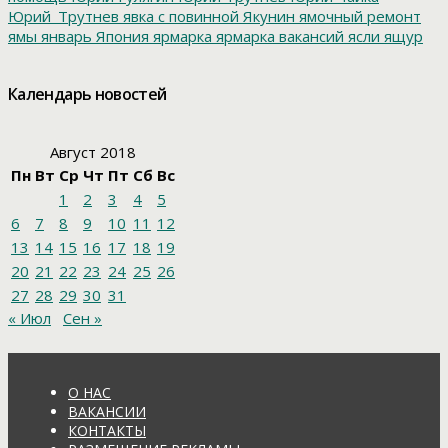
Юрий_Трутнев
явка с повинной
Якунин
ямочный ремонт
ямы
январь
Япония
ярмарка
ярмарка вакансий
ясли
ящур
Календарь новостей
Август 2018
Пн
Вт
Ср
Чт
Пт
Сб
Вс
1
2
3
4
5
6
7
8
9
10
11
12
13
14
15
16
17
18
19
20
21
22
23
24
25
26
27
28
29
30
31
« Июл
Сен »
О НАС
ВАКАНСИИ
КОНТАКТЫ