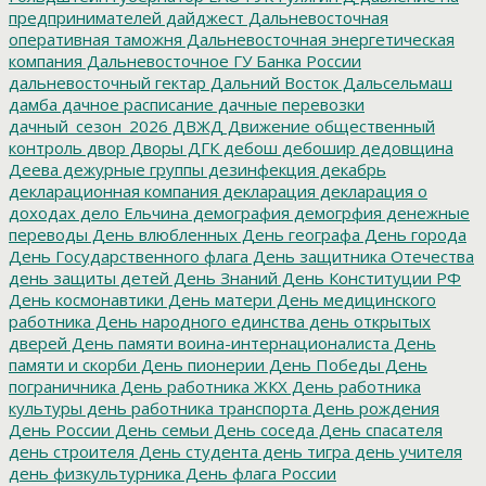
предпринимателей
дайджест
Дальневосточная
оперативная таможня
Дальневосточная энергетическая
компания
Дальневосточное ГУ Банка России
дальневосточный гектар
Дальний Восток
Дальсельмаш
дамба
дачное расписание
дачные перевозки
дачный_сезон_2026
ДВЖД
Движение общественный
контроль
двор
Дворы
ДГК
дебош
дебошир
дедовщина
Деева
дежурные группы
дезинфекция
декабрь
декларационная компания
декларация
декларация о
доходах
дело Ельчина
демография
демогрфия
денежные
переводы
День влюбленных
День географа
День города
День Государственного флага
День защитника Отечества
день защиты детей
День Знаний
День Конституции РФ
День космонавтики
День матери
День медицинского
работника
День народного единства
день открытых
дверей
День памяти воина-интернационалиста
День
памяти и скорби
День пионерии
День Победы
День
пограничника
День работника ЖКХ
День работника
культуры
день работника транспорта
День рождения
День России
День семьи
День соседа
День спасателя
день строителя
День студента
день тигра
день учителя
день физкультурника
День флага России