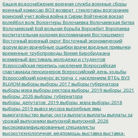
башня
водоснабжение
военная служба
военные сборы
военный комиссар
ВОЗ
возврат_стеклотары
возгорание
воинский учет
война
война в Сирии
Войтенков
вокзал
волейбол
волк
Волонтеры
Волочаевка
Волочаевская битва
Волочаевский бой
вольная борьба
Ворожбит
Воропаева
воспитательная колония
воспоминания
Востокцемент
Восточный военный округ
Восточный экономический
форум
врач
врачебные ошибки
врачи
вредные привычки
временные трубопроводы
Время Биробиджана
всемирный фестиваль молодежи и студентов
Всероссийская перепись населения
Всероссийская
спартакиада пенсионеров
Всероссийский день ходьбы
Всероссийский конкурс
встреча_с_населением
ВТБъ
ВУЗ
ВЦИОМ
выборы
выборы 2017
выборы губернатора
выборы мэра
выборы ректора
выборы_2019
выборы_2021
выборы_2026
выборы_губернатора
выборы_депутатов_2019
выборы_мэра
выборы-2018
выборы-2019
вывоз мусора
выгребные ямы
вымогательство
выпас скота
выплата
выплаты
выплаты за
урожай
выпускники
выпускной
выпускной_2026
высококвалифицированные специалисты
высокотехнологичная_медпомощь
выставка
выставка-