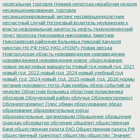
нелегальная торговля
Немаев
непогода
нерабочая неделя
несанкционированная_торговля
несанкционированный_митинг
несовершеннолетние
несчастный случай
Нетрезвый водитель
неуважение к
власти
неформальная занятость
нефть
Нижнеленинский
пункт пропуска
Николаевка
николаевка_памятник
Николаевская районная больница
Николай Канделя
никотин
НК РФ
НКО
НКО «РОКР»
Новая звезда
Новгородская область
нововвведение
нововведение
нововведениея
нововведения
новое_оборудование
новые люди
новые маршруты
Новый год
новый год_2021
новый год_2022
новый год_2024
новый учебный год
новый_год_2024
новый_год_2025
новый_год_2026
нормы
питания
норовирус
Нотр-Дам
ноябрь
обзор событий за
неделю
Областная больница
областная поликлиника
облздрав
Облученский район
облучье
Облэнергоремонт
Облэнергоремонт Плюс
обман
оборудование
образ
образование
образовательные курсы
образовательные_организации
Обращение
обращения
граждан
обсерватор
обучение
общепит
общественная
баня
общественная палата ЕАО
Общественная палата РФ
общественный транспорт
общество
общество "Знание"