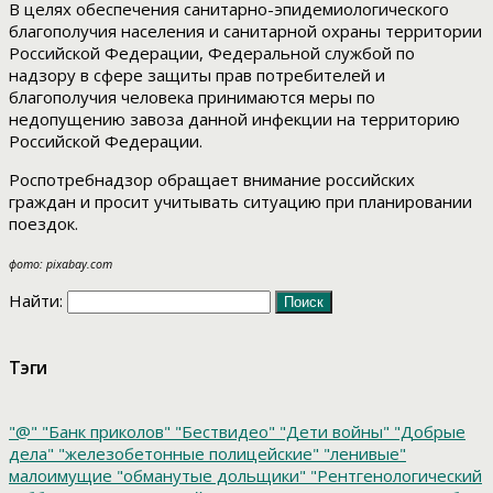
В целях обеспечения санитарно-эпидемиологического
благополучия населения и санитарной охраны территории
Российской Федерации, Федеральной службой по
надзору в сфере защиты прав потребителей и
благополучия человека принимаются меры по
недопущению завоза данной инфекции на территорию
Российской Федерации.
Роспотребнадзор обращает внимание российских
граждан и просит учитывать ситуацию при планировании
поездок.
фото: pixabay.com
Найти:
Тэги
"@"
"Банк приколов"
"Бествидео"
"Дети войны"
"Добрые
дела"
"железобетонные полицейские"
"ленивые"
малоимущие
"обманутые дольщики"
"Рентгенологический