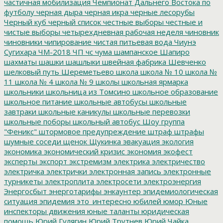
частичная мобилизация
Чемпионат Дальнего Востока по
футболу
черная дыра
черная икра
черные лесорубы
Черный куб
черный список
честные выборы
честные и
чистые выборы
четырехдневная рабочая неделя
чиновник
чиновники
чипирование
чистая питьевая вода
Чиунэ
Сугихара
ЧМ-2018
ЧП
чс
чума
шампанское
Шапиро
шахматы
шашки
шашлыки
швейная фабрика
Шевченко
шелковый путь
Шереметьево
школа
школа № 10
школа №
11
школа № 4
школа № 9
школы
школьная ярмарка
школьники
школьница из Томсино
школьное образование
школьное питание
школьные автобусы
школьные
завтраки
школьные каникулы
школьные перевозки
школьные поборы
школьный автобус
Шоу группа
"Феникс"
штормовое предупреждение
штраф
штрафы
шумные соседи
щенок
Щукинка
эвакуация
экология
экономика
экономический кризис
экономия
экофест
эксперты
экспорт
экстремизм
электрика
электричество
электричка
электрички
электронная запись
электронные
турникеты
электроплита
электросети
электроэнергия
Энергосбыт
энерготарифы
энкаунтер
эпидемиологическая
ситуация
эпидемия
это_интересно
юбилей
юмор
Юные
инспекторы движения
юные таланты
юридическая
помощь
Юрий Гулягин
Юрий Трутнев
Юрий Чайка