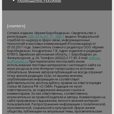
РАЗМЕЩЕНИЕ РЕКЛАМЫ
[counters]
Сетевое издание «Время Биробиджана». Свидетельство о
регистрации
СМИ ЭЛ № ФС 77 - 68811
выдано Федеральной
службой по надзору в сфере связи, информационных
технологий и массовых коммуникаций (Роскомнадзор) от
07.03.2017 года. Заместитель главного редактора ООО «Время
Биробиджана»: Кондратенко Т.В. Адрес издателя и редакции:
679015, Еврейская автономная область, г. Биробиджан, ул.
Физкультурная, д. 26. Телефон (42622) 2-17-85. E-mail:
vremya-
bir@yandex.ru
При перепечатке текстов либо ином
использовании текстовых материалов с настоящего сайта на
иных ресурсах в сети Интернет гиперссылка на источник
обязательна. Мнение авторов публикаций не всегда отражает
точку зрения редакции. Если, по вашему мнению,
опубликованная информация не соответствует
действительности, воспользуйтесь правом на ответ в порядке
статьи 46 Закона РФ «О СМИ». Редакция не несет
ответственность за содержание внешних ссылок и
комментариев. За них ответственны, соответственно,
исключительно их правообладатели и авторы. Комментарии на
сайте приравнены к выражению личного мнения интернет-
пользователей. Распространение информации о политической,
экономической, социальной и культурной сферах жизни
общества, публикации на актуальные темы, просветительские