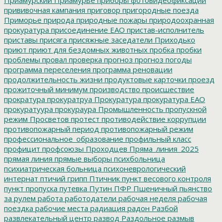
прививочная кампания
приговор
пригородные поезда
Приморье
природа
природные пожары
природоохранная
прокуратура
присоединение ЕАО
пристав-исполнитель
приставы
присяга
присяжные заседатели
Приходько
приют
приют для бездомных животных
пробка
пробки
проблемы
провал
проверка
прогноз
прогноз погоды
программа переселения
программа реновации
продолжительность жизни
продуктовые карточки
проезд
прожиточный минимум
производство
происшествие
прократура
прокуратруа
Прокуратура
прокуратура ЕАО
прокуратуура
прокураура
Промышленность
пропускной
режим
Просветов
протест
противодействие коррупции
противопожарный период
противопожарный режим
профессиональное_образование
профильный класс
профицит
профсоюзы
Проходцев
Пряма_линия_2025
прямая линия
прямые выборы
психбольница
психиатрическая больница
психоневрологический
интернат
птичий грипп
Птичник
пункт весового контроля
пункт пропуска
путевка
Путин
ПФР
Пшеничный
пьянство
за рулем
работа
работодатели
рабочая неделя
рабочая
поездка
рабочие места
радиация
радон
Разбой
развлекательный центр
развод
Раздольное
размыв