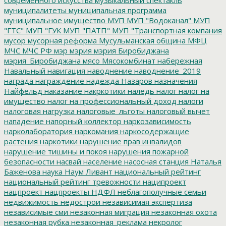
муниципалитеты
муниципальная программа
муниципальное имущество
МУП
МУП "Водоканал"
МУП
"ГТС"
МУП "ГУК
МУП "ПАТП"
МУП "Транспортная компания
мусор
мусорная реформа
Мусульманская община
МФЦ
МЧС
МЧС РФ
мэр
мэрия
мэрия Биробиджана
мэрия_Биробиджана
мясо
Мясокомбинат
набережная
Навальный
навигация
наводнение
наводнение_2019
награда
награждение
надежда
Назаров
назначения
Найфельд
наказание
накркотики
наледь
налог
налог на
имущество
налог на профессиональный доход
налоги
налоговая нагрузка
налоговые_льготы
налоговый вычет
нападение
напорный коллектор
наркозависимость
нарколаборатория
наркомания
наркосодержащие
растения
наркотики
нарушение прав инвалидов
нарушение тишины и покоя
нарушения пожарной
безопасности
насвай
население
насосная станция
Наталья
Баженова
наука
Наум Ливант
национальный рейтинг
национальный рейтинг тревожности
наципроект
нацпроект
нацпроекты
НДФЛ
неблагополучные семьи
недвижимость
недострои
независимая экспертиза
независимые сми
незаконная миграция
незаконная охота
незаконная рубка
незаконная_реклама
некролог