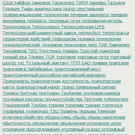
США
тайфун
таможня
Тарасенко
ТАРИ
тарифы
Татьяна
Гладких
Тафи-диагностика
театр
текстильная
телемедицинские технологии
теневая зарплата
теневая
экономика
тепловоз
тепловые сети
тепловычислитель
Теплоозерск
Теплоозёрск
Теплоозёрская ЦРБ
Теплоозерский цементный завод
теплосбыт
теплотрасса
территория действий
терроризм
техника
технологии
технологический_техникум
технопарк
тигр
ТИК
Тимченко
Тихомиров
ТКО
Тлустенко
товары
Толстой
томограф
тонкий лед
Тонких
ТОР
торговля
торговые сети
торговый
центр
тос
Тотальный диктант
ТПП ЕАО
травма
трагедия
трагедия в Забайкалье
трансграничный мост
трансграничный российско-китайский марафон
Транснефть
транспортная доступность
транспортная
карта
транспортный налог
траур
тревожный сигнал
Тромса
тротуар
тротуары
Трубачев
трудовая книжка
трудовые ресурсы
трудоустройство
Трутнев
туберкулез
Тукалевский
Турбин
туризм
туризмм
турнир
турпоход
турфирма
тхэквондо
ТЭЦ
Тюмень
тюрьма
Тяжелая
атлетика
убийство
уборка улиц
убыль
убыль населения
убыточность
увольнение
увольнения
уголовное дело
уголовное преследование
уголовный кодекс
уголовный
розыск
уголоное дело
уголь
угон
угон автомобиля
удача