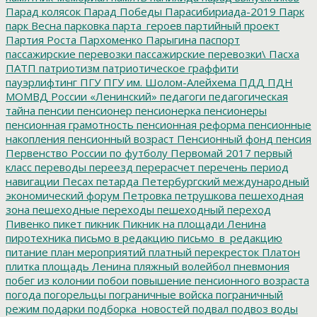
Парад колясок
Парад Победы
Парасибириада-2019
Парк
парк Весна
парковка
парта_героев
партийный проект
Партия Роста
Пархоменко
Парыгина
паспорт
пассажирские перевозки
пассажирские перевозки\
Пасха
ПАТП
патриотизм
патриотическое граффити
пауэрлифтинг
ПГУ
ПГУ им. Шолом-Алейхема
ПДД
ПДН
МОМВД России «Ленинский»
педагоги
педагогическая
тайна
пенсии
пенсионер
пенсионерка
пенсионеры
пенсионная грамотность
пенсионная реформа
пенсионные
накопления
пенсионный возраст
Пенсионный фонд
пенсия
Первенство России по футболу
Первомай 2017
первый
класс
переводы
переезд
перерасчет
перечень
период
навигации
Песах
петарда
Петербургский международный
экономический форум
Петровка
петрушкова
пешеходная
зона
пешеходные переходы
пешеходный переход
Пивенко
пикет
пикник
Пикник на площади Ленина
пиротехника
письмо в редакцию
письмо_в_редакцию
питание
план мероприятий
платный перекресток
Платон
плитка
площадь Ленина
пляжный волейбол
пневмония
побег из колонии
побои
повышение пенсионного возраста
погода
погорельцы
пограничные войска
пограничный
режим
подарки
подборка_новостей
подвал
подвоз воды