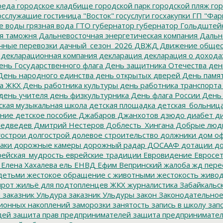
реда
городское кладбище
городской парк
городской пляж
гор
осслужащие
гостиница "Восток"
госуслуги
госхакупки
ГП "Фар
е воды
грязная вода
ГТО
губернатор
губернатор Гольдштей
я таможня
Дальневосточная энергетическая компания
Дальне
чные перевозки
дачный_сезон_2026
ДВЖД
Движение общес
декларационная компания
декларация
декларация о дохода
нь Государственного флага
День защитника Отечества
ден
ень народного единства
день открытых дверей
День памят
а ЖКХ
День работника культуры
день работника транспорта
день учителя
день физкультурника
День флага России
День
ская музыкальная школа
детская площадка
детская_больниц
ание
детское пособие
Джабаров
Джанхотов
дзюдо
диабет
ди
едведев
Дмитрий Нестеров
Доблесть_Хингана
Добрые люд
острои
долгострой
долевое строительство
должники
дом о
аки
дорожные камеры
дорожный радар
ДОСААФ
дотации
до
ейская_мудрость
еврейские традиции
Евровидение
Евросе
Елена Хахалева
ель
ЕНВД
Ефим Вепринский
жалоба
жд пере
детьми
жестокое обращение с животными
жестокость
живо
ирот
жильё для подтопленцев
ЖКХ
журналистика
Забайкальск
м
заказник Ульдура
заказник Ульдуры
закон
Законодательное
ионных накоплений
заморозки
занятость
запись в школу
запо
дей
защита прав предпринимателей
защита предпринимате