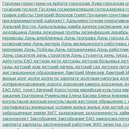
Гордума
горки
горки на Арбате
городская Дума
городская с
госархив
госдолг
Госдума
госжилинспекция
господдержка
г
график работы
Григорий Волохов
Грипп
Грудинин
грунтовы
предпринимателей
дайджест
Дальневосточная оперативна
Дальний Восток
Дальсельмаш
дамба
дачное расписание
да
дедовщина
Деева
дежурные группы
дезинфекция
декабрь
переводы
День влюбленных
День географа
День города
Де
космонавтики
День матери
День медицинского работника
Д
пионерии
День Победы
День пограничника
День работник
День спасателя
день строителя
День студента
день тигра
депутаты ЕАО
детдом
дети
детсады
детская больница
дет
сады
детский дом
детский лагерь
детский сад
детское пит
дистанционное образование
Дмитрий Меведев
Дмитрий М
фильм
долг
долги
долги по зарплате
долговая нагрузка
долг
допфинансирование
дороги
дорожная камера
дорожные зн
ЕАО
ЕАО_тонет
Евгений Коростелев
еврейская культура
евр
заказчик
Екатерина Румянцева
Елена Басова
Елена Князева
кнсультация
женская консультация
жестокое обращение с 
сертификаты
жилищные условия
жилье
жилье для детей-с
заброшенные земли
ЗАГС
задержание
задолженность
зай
законороект
Заксобрание
Заксобрание ЕАО
заморозка пенс
зарплата
зарплаты
заслуженный работник ЖКХ
зачистка_су