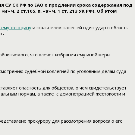
я СУ СК РФ по ЕАО о продлении срока содержания под
ч. 2 ст.105, п. «а» ч. 1 ст. 213 УК РФ). Об этом
ю ему женщину
и скальпелем нанес ей один удар в область
ь.
бвиняемого, что влечет избрания ему иной меры
смотрению судебной коллегией по уголовным делам суда
тавляет опасность для общества, о чем свидетельствует
альным нормам, а также с демонстрацией жестокости и
редставлено прокурору для рассмотрения вопроса о его