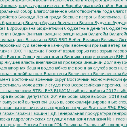
 колледж культуры и искусств
Биробиджанский район
Биро
дральный собор
Благословенное
благотворитель года
благот
тройство
Блокада Ленинграда
боевые патроны
боеприпасы
Б
к
браконьер
Бридер
брусит
брусчатка
Брянск
Будукан
будущи
ет Биробиджана
бюджетники
бюджетные деньги
бюджетны
Ленин
Вадим Зингман
вакцина
вакцинация
Валдгейм
Валдгей
изм
вандалы
Васильева
ВВО
ВВП
Вебер
Великан
Великая Окт
ерховный суд
весенние каникулы
весенний призыв
ветер
ве
иджан
ВЖС "Надежда России"
взрыв
взрыв газа
взрыв газово
рёл
Виктор Солнцев
викторина
Винников
вице-премьер
ВИЧ
р Якушев
власть
внеплановая проверка
Внешний долг
внутр
донапорная башня
водоснабжение
военная служба
военные
окзал
волейбол
волк
Волонтеры
Волочаевка
Волочаевская б
емент
Восточный военный округ
Восточный экономический ф
фестиваль молодежи и студентов
Всероссийская перепись н
а_с_населением
ВТБъ
ВУЗ
ВЦИОМ
выборы
выборы 2017
выбо
тора
выборы_депутатов_2019
выборы_мэра
выборы-2018
вы
и
выпускной
выпускной_2026
высококвалифицированные спе
вание
вытрезвители
выходной
выходные
Вьетнам
ВЭФ
ВЭФ
а
гараж
гаражи
Гаршин
ГДК
Генеральная прокуратура
генпро
новка
гидрологическая ситуация
гимназия
гимназия № 1
глав
а_народов_России
Гознак
ГОК
Голикова
Головатый
гололед
г