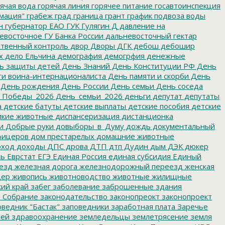
ячая вода
горячая линия
горячее питание
госавтоинспекция
мация"
грабеж
град
граница
грант
график подвоза воды
н
губернатор ЕАО
ГУК
Гулягин
Д
давление на
восточное ГУ Банка России
дальневосточный гектар
твенный контроль
двор
Дворы
ДГК
дебош
дебошир
х
дело Ельчина
демография
демогрфия
денежные
ь защиты детей
День Знаний
День Конституции РФ
День
и воина-интернационалиста
День памяти и скорби
День
День рождения
День России
День семьи
День соседа
_Победы_2026
День_семьи_2026
деньги
депутат
депутаты
а
детские батуты
детские выплаты
детские пособия
детские
кие животные
диспансеризация
дистанционка
и
Добрые руки
довыборы_в_Думу
дождь
документальный
фицеров
дом престарелых
домашние животные
ход
доходы
ДПС
дрова
ДТП
дтп
Дудин
дым
ДЭК
дюкер
ть
Еврстат
ЕГЭ
Единая Россия
единая субсидия
Единый
езд
железная дорога
железнодорожный переезд
женская
дер
живопись
животноводство
животные
жилищные
ий край
забег
заболевание
заброшенные здания
 Собрание
законодательство
законопреокт
законопроект
ведник "Бастак"
заповедники
заработная плата
Заречье
лей
здравоохранение
земледельцы
землетрясение
земля