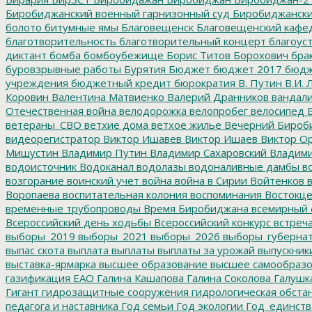
Биробиджанский военный гарнизонный суд
Биробиджанский
болото
битумные ямы
Благовещенск
Благовещенский кафе
благотворительность
благотворительный концерт
благоус
диктант
бомба
бомбоубежище
Борис Титов
Борохович
бра
буровзрывные работы
Бурятия
Бюджет
бюджет 2017
бюдж
учреждения
бюджетный кредит
бюрократия
В. Путин
В.И. 
Коровин
Валентина Матвиенко
Валерий Дранников
вандал
Отечественная война
велодорожка
велопробег
велосипед
В
ветераны_СВО
ветхие дома
ветхое жилье
Вечерний Бироб
видеорегистратор
Виктор Ишавев
Виктор Ишаев
Виктор О
Мишустин
Владимир Путин
Владимир Сахаровский
Владими
водоисточник
Водоканал
водолазы
водоналивные дамбы
во
возгорание
воинский учет
война
война в Сирии
Войтенков
в
Воропаева
воспитательная колония
воспоминания
Востокц
временные трубопроводы
Время Биробиджана
всемирный 
Всероссийский день ходьбы
Всероссийский конкурс
встреч
выборы_2019
выборы_2021
выборы_2026
выборы_губерна
выпас скота
выплата
выплаты
выплаты за урожай
выпускник
выставка-ярмарка
высшее образование
высшее самообразо
газификация ЕАО
Галина Кашапова
Галина Соколова
Галушк
Гигант
гидрозащитные сооружения
гидрологическая обста
педагога и наставника
Год семьи
Год экологии
Год_единств