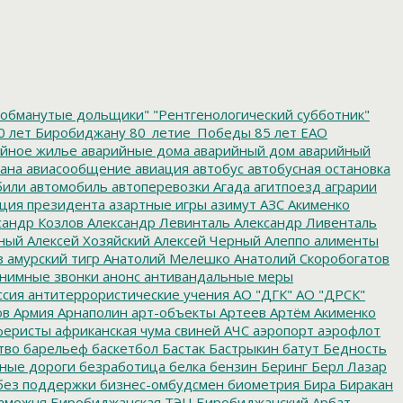
обманутые дольщики"
"Рентгенологический субботник"
0 лет Биробиджану
80_летие_Победы
85 лет ЕАО
йное жилье
аварийные дома
аварийный дом
аварийный
ана
авиасообщение
авиация
автобус
автобусная остановка
били
автомобиль
автоперевозки
Агада
агитпоезд
аграрии
ция президента
азартные игры
азимут
АЗС
Акименко
сандр Козлов
Александр Левинталь
Александр Ливенталь
ный
Алексей Хозяйский
Алексей Черный
Алеппо
алименты
з
амурский тигр
Анатолий Мелешко
Анатолий Скоробогатов
нимные звонки
анонс
антивандальные меры
ссия
антитеррористические учения
АО "ДГК"
АО "ДРСК"
ов
Армия
Арнаполин
арт-объекты
Артеев
Артём Акименко
еристы
африканская чума свиней
АЧС
аэропорт
аэрофлот
тво
барельеф
баскетбол
Бастак
Бастрыкин
батут
Бедность
нные дороги
безработица
белка
бензин
Беринг
Берл Лазар
без поддержки
бизнес-омбудсмен
биометрия
Бира
Биракан
аможня
Биробиджанская ТЭЦ
Биробиджанский Арбат