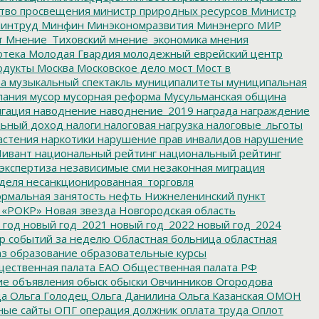
тво просвещения
министр природных ресурсов
Министр
интруд
Минфин
Минэкономразвития
Минэнерго
МИР
т
Мнение_Тиховский
мнение_экономика
мнения
отека
Молодая Гвардия
молодежный еврейский центр
одукты
Москва
Московское дело
мост
Мост в
ва
музыкальный спектакль
муниципалитеты
муниципальная
пания
мусор
мусорная реформа
Мусульманская община
гация
наводнение
наводнение_2019
награда
награждение
льный доход
налоги
налоговая нагрузка
налоговые_льготы
астения
наркотики
нарушение прав инвалидов
нарушение
ивант
национальный рейтинг
национальный рейтинг
экспертиза
независимые сми
незаконная миграция
деля
несанкционированная_торговля
рмальная занятость
нефть
Нижнеленинский пункт
 «РОКР»
Новая звезда
Новгородская область
 год
новый год_2021
новый год_2022
новый год_2024
р событий за неделю
Областная больница
областная
аз
образование
образовательные курсы
ественная палата ЕАО
Общественная палата РФ
ие
объявления
обыск
обыски
Овчинников
Огородова
да
Ольга Голодец
Ольга Данилина
Ольга Казанская
ОМОН
ные сайты
ОПГ
операция должник
оплата труда
Оплот