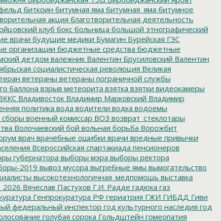
фельд
биткоин
битумная яма
битумная_яма
битумное
ворительная акция
благотворительная деятельность
ойцовский клуб
бокс
больница
большой этнографический
е врачи
будущие медики
Бумагин
Бурейская ГЭС
е организации
бюджетные средства
бюджетные
мский детдом
валежник
Валентин Брусиловский
Валентин
ябрьская социалистическая революция
Великая
теран
ветераны
ветераны пограничной службы
го баллона
взрыв метеорита
взятка
взятки
видеокамеры
ВККС
Владивосток
Владимир Марковский
Владимир
енняя политика
вода
водители
водка
водоемы
 сборы
военный комиссар
ВОЗ
возврат_стеклотары
итва
Волочаевский бой
вольная борьба
Ворожбит
орум
врач
врачебные ошибки
врачи
вредные привычки
аселения
Всероссийская спартакиада пенсионеров
ры губернатора
выборы мэра
выборы ректора
боры-2019
вывоз мусора
выгребные ямы
вымогательство
циалисты
высокотехнологичная_медпомощь
выставка
_2026
Вячеслав Пастухов
Г.И. Радде
гадюка
газ
куратура
Генпрокуратура РФ
гериатрия
ГЖИ
ГИБДД
Гиви
ный федеральный инспектор
год культурного наследия
год
олосование
голубая сорока
Гольдштейн
гомеопатия