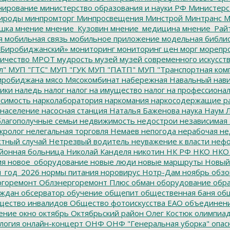
ирование
министерство образования и науки РФ
Министерс
ироды
минпромторг
Минпросвещения
Минстрой
Минтранс
М
шка
мнение
мнение_Кузовин
мнение_медицина
мнение_Рай
я
мобильная связь
мобильное приложение
модельная библи
Биробиджанский»
мониторинг
мониторинг цен
морг
морепр
ичество
МРОТ
мудрость
музей
музей современного искусст
л"
МУП "ГТС"
МУП "ГУК
МУП "ПАТП"
МУП "Транспортная ком
иробиджана
мясо
Мясокомбинат
набережная
Навальный
нави
ики
наледь
налог
налог на имущество
налог на профессиона
симость
нарколаборатория
наркомания
наркосодержащие р
население
насосная станция
Наталья Баженова
наука
Наум Л
лагополучные семьи
недвижимость
недострои
независимая 
кролог
нелегальная торговля
Немаев
непогода
нерабочая не
тный случай
Нетрезвый водитель
неуважение к власти
нефо
йонная больница
Николай Канделя
никотин
НК РФ
НКО
НКО
ия
новое_оборудование
новые люди
новые маршруты
Новый
_год_2026
нормы питания
норовирус
Нотр-Дам
ноябрь
обзо
горемонт
Облэнергоремонт Плюс
обман
оборудование
обр
аждан
обсерватор
обучение
общепит
общественная баня
общ
ество инвалидов
Общество фотоискусства ЕАО
объединен
ение
окно
октябрь
Октябрьский район
Олег Костюк
олимпиа
логия
онлайн-концерт
ОНФ
ОНФ "Генеральная уборка"
опас