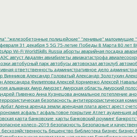
ла"
"железобетонные полицейские"
"ленивые" малоимущие
"
февраля
31 декабря
5
5G
75-летие Победы
8 Марта
80 лет
8
tsApp
Wi-Fi
WorldSkills Russia
аборты
аварийная посадка
авари
 АЭС
август
Авдалян
авиабилеты
авиакатастрофа
авиалесоохр
озки
автобусный парк
автобусы
автовокзал
автоклуб
автомо
ивная ответственность
административное дело
администра
р Винников
Александр Головатый
Александр Золотухин
Алек
ин
Александра Филиппова
Алексей Корниенко
Алексей Наваль
гия
альманах
Амур
Амурзет
Амурская область
Амурский поло
ндрей Пивенко
Анна Кузнецова
аномальное потепление
ано
террористическая безопасность
антитеррористическая коми
Арбат
Арена
аренда земли
арендная плата
арест
арест счет
трономия
асфальт
асфальтовое покрытие
Атлет
аудиенция
аф
овская карта
банковские_карты
банковский роуминг
банкротс
зопасное колесо-2019
безопасность
Безопасные и качестве
к
бесхозяйственность
бешенство
библиотека
бизнес
бизнес 
Биробиджанская воспитательная колония
Биробиджанская т