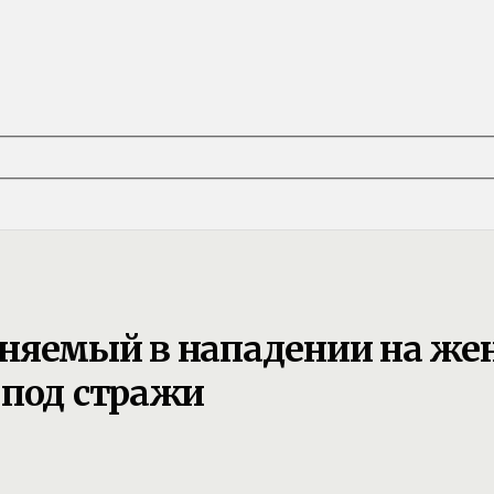
иняемый в нападении на же
 под стражи