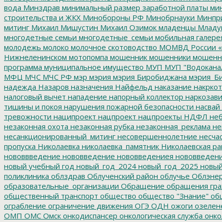
вода
Минздрав
минимальный размер заработной платы
мин
строительства и ЖКХ
Минобороны РФ
Минобрнауки
Минпр
митинг
Михаил Мишустин
Михаил Озимок
младенцы
Младу
многодетные семьи
многодетные_семьи
мобильная галере
молодежь
молоко
молочное скотоводство
МОМВД России «
Нижнеленинском
мотопомпа
мошенник
мошенники
мошенн
программа
муниципальное имущество
МУП
МУП "Водокана
МФЦ
МЧС
МЧС РФ
мэр
мэрия
мэрия Биробиджана
мэрия_Б
надежда
Назаров
назначения
Найфельд
наказание
накркот
налоговый вычет
нападение
напорный коллектор
наркозави
тишины и покоя
нарушения пожарной безопасности
насвай
тревожности
наципроект
нацпроект
нацпроекты
НДФЛ
неб
незаконная охота
незаконная рубка
незаконная_реклама
не
несанкционированный_митинг
несовершеннолетние
несчас
пропуска
Николаевка
николаевка_памятник
Николаевская ра
нововвведение
нововведение
нововведениея
нововведен
новый учебный год
новый_год_2024
новый_год_2025
новый
поликлиника
облздрав
Облученский район
облучье
Облэнер
образовательные_организации
Обращение
обращения гр
общественный транспорт
общество
общество "Знание"
общ
ограбление
ограничение движения
ОГЭ
ОДН
ожоги
озелен
ОМП
ОМС
Омск
онкодиспансер
онкологическая служба
онко