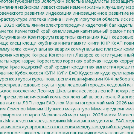
лотой губернатор
Золотухин
золотые медалисты
зоозащит
ампания
избирком
Известковый
измени жизнь к лучшему
Изр
овеческого развития
индексация
инновационное развитие
ин
раструктура
ипотека
Ирина Пинчук
Иркутская область
иск
ис
ь_2026
кабель линии электропередачи
кадетский бал
кадеты
мчатка
Камчатский край
канализация
капитальный ремонт
кап
бслуживания
Кванториум
квартиры
квитанция
КДН
кедровые
ище
клещ
клещи
клубника
книга памяти
книги
КНР
КоАП
кови
оммуналка
коммунальная авария
коммунальные платежи
комм
делия
конкурс
Конрад
Константин Лазарев
конституционный
латы
коронаврус
Коростелев
короткая рабочая неделя
корру
икра
Краснодарский край
кредит
кредитная амнистия
кредит
ование
Кубок лосося
КУГИ
КУГИ ЕАО
Кудесник
кудо
кулинари
уренков
курсы
курсы повышения квалификации
КФХ
лаборат
ереправа
ледовые скульптуры
ледовый городок
ледовый кат
ьское поселение
Леонид Школьник
лес
леса
лесной пожар
ле
й прием
логистический комплеск
ложный вызов
ложный доно
ва
льготы
ЛЭП
люди ЕАО
люк
Магнитогорск
май
май_2026
ма
им Семенов
Максим Шупиков
макулатура
Мама-предпринима
ркировка товаров
Марковский
март
март_2026
маска
Маслен
ль
Медведев
медведь
медики
Медицина
медицина_ЕАО
мед
гация
международные отношения
международный полумара
ционное законодательство
миграция
микрофинансовые_орг