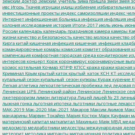
земский доктор
Земский_учитель
зима пришла
змеи
змея
зо
ивс
Игорь Ткачев
игрушки
идиш
избиение
избирательная к
инвестиционные проекты
индекс самоизоляции
индекс чел
Интернет
инфекционная больница
инфекция
инфляция
инф
колония
исследование
история
Итоги-2017
июль
июнь
июн
России
календарь
календарь праздников
камера
камеры
Ка
жизни
качество и безопасность
качество молока
качество о
Кирга
китай
кишечная инфекция
кишечная_инфекция
кладб
командировочные
комары
комиссия
комитет образования
к
компенсация
комфортная городская среда
кондитерские из
интересов
концерт
Корж
коронавирус
коронавирусные вып
космос
котельная
Кочмар
КПРФ
КПСС
кража
кражи
красная 
Криминал
Крым
крытый каток
крытый_каток
КСН
КТ-исслед
купальный сезон
купальный_сезон
купюры
Кураж
курение
К
Легкая атлетика
легкоатлетическая пробежка
лед
ледовая п
Ленинская ЦРБ
Ленинский район
Ленинское
Ленинское сел
лжетерроризм
лимон
литература
Лицей
лицей № 23
личны
лыжная гонка
льготная ипотека
льготники
льготные лекарст
МАК-2019
Мак-2020
Мак-2021
Макаров
Максим Акимов
Макс
мандарины
Марвин Токайер
Мария Костюк
Марк Кауфман
ма
материнский капитал
маткапитал
Махинько
Маяк
МВД
меда
медосмотр
медработники
медсестры
международная деле
метеорит
методика
мигранты
миграционная политика
мигра