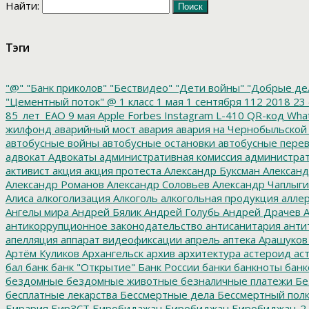
Найти:
Тэги
"@"
"Банк приколов"
"Бествидео"
"Дети войны"
"Добрые де
"Цементный поток"
@
1 класс
1 мая
1 сентября
112
2018
23 
85_лет_ЕАО
9 мая
Apple
Forbes
Instagram
L-410
QR-код
Wha
жилфонд
аварийный мост
авария
авария на Чернобыльской
автобусные войны
автобусные остановки
автобусные перев
адвокат
Адвокаты
административная комиссия
администрат
активист
акция
акция протеста
Александр Буксман
Александ
Александр Романов
Александр Соловьев
Александр Чаплыг
Алиса
алкоголизация
Алкоголь
алкогольная продукция
аллер
Ангелы мира
Андрей Бялик
Андрей Голубь
Андрей Драчев
А
антикоррупционное законодательство
антисанитария
анти
апелляция
аппарат видеофиксации
апрель
аптека
Арашуков
Артём Куликов
Архангельск
архив
архитектура
астероид
ас
бал
банк
банк "Открытие"
Банк России
банки
банкноты
банк
бездомные
бездомные животные
безналичные платежи
Бе
бесплатные лекарства
Бессмертные дела
Бессмертный пол
Бирария
БирЗСТ
Биробидажан
Биробиджан
Биробиджан-2