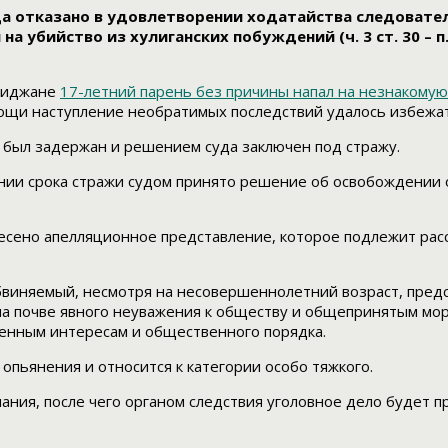
а отказано в удовлетворении ходатайства следовател
бийство из хулиганских побуждений (ч. 3 ст. 30 – п. «и» 
обиджане
17-летний парень без причины напал на незнакому
ощи наступление необратимых последствий удалось избежат
 был задержан и решением суда заключен под стражу.
ии срока стражи судом принято решение об освобождении о
есено апелляционное представление, которое подлежит рас
бвиняемый, несмотря на несовершеннолетний возраст, предс
а почве явного неуважения к обществу и общепринятым мор
енным интересам и общественного порядка.
опьянения и относится к категории особо тяжкого.
ния, после чего органом следствия уголовное дело будет п