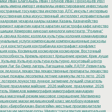
ники
Иван Благодырь
Иван Голунов
Иван Проходцев
ИВЛ
аиль
имена
импорт
инвалиды
инвестирование
инвестиции
остранные государства
инспектор ДПС
инсульт
интервью
кусственная елка
искусственный_интеллект
исправительная
кадровая чехарда
кадры
казаки
Казань
Казначейство
ремонт
карантин
карате
каратин
катастрофа
кафе
качество
 шишки
Кемерово
кинозал
кинологи
кинотеатр "Родина"
д-сводка
Кодекс
колледж культуры
колония
командировка
унальные услуги
компенсации
компенсационные расходы
 суд
конституция
контрабанда
контрафакт
конфликт
пция
корь
Косвинцев
космодром
космодром_Восточный
оспособность
Кремль
креозот
Крещение
кризис
Крик души
я
Кульдкр
Кульдур
культура
культурно досуговый центр
ория
Лаг ба-Омер
лагерь
Лагошина
лайк
ЛДПР
Левинталь
ок
ледоход
лекарства
лекарственные препараты
лекарство
сные пожары
лесопилка
летние каникулы
лето
лето_2026
с
лотерея
лоукостер
лунное затмение
лучший спасатель
йские праздники
майские_2026
майские_праздники_2026
тель
Мамедов
маммография
мамография
мандарин
ица
масочный режим
массовое сокращение
Матвиенко
ицинские маски
медицинский класс
медоборудование
фон «Биробиджан-Валдгейм»
местные производители
анизации
миллиардеры
Минвостокразвития
минеральная