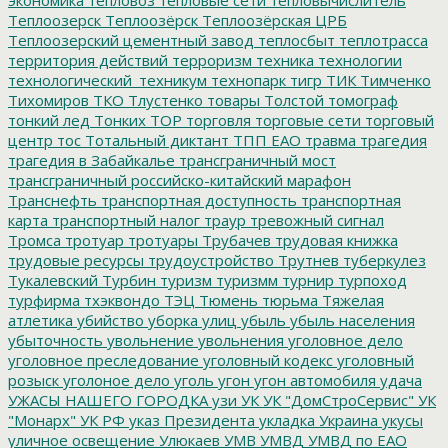
Теплоозерск
Теплоозёрск
Теплоозёрская ЦРБ
Теплоозерский цементный завод
теплосбыт
теплотрасса
территория действий
терроризм
техника
технологии
технологический_техникум
технопарк
тигр
ТИК
Тимченко
Тихомиров
ТКО
Тлустенко
товары
Толстой
томограф
тонкий лед
Тонких
ТОР
торговля
торговые сети
торговый
центр
тос
Тотальный диктант
ТПП ЕАО
травма
трагедия
трагедия в Забайкалье
трансграничный мост
трансграничный российско-китайский марафон
Транснефть
транспортная доступность
транспортная
карта
транспортный налог
траур
тревожный сигнал
Тромса
тротуар
тротуары
Трубачев
трудовая книжка
трудовые ресурсы
трудоустройство
Трутнев
туберкулез
Тукалевский
Турбин
туризм
туризмм
турнир
турпоход
турфирма
тхэквондо
ТЭЦ
Тюмень
тюрьма
Тяжелая
атлетика
убийство
уборка улиц
убыль
убыль населения
убыточность
увольнение
увольнения
уголовное дело
уголовное преследование
уголовный кодекс
уголовный
розыск
уголоное дело
уголь
угон
угон автомобиля
удача
УЖАСЫ НАШЕГО ГОРОДКА
узи
УК
УК "ДомСтроСервис"
УК
"Монарх"
УК РФ
указ Президента
укладка
Украина
укусы
уличное освещение
Улюкаев
УМВ
УМВД
УМВД по ЕАО