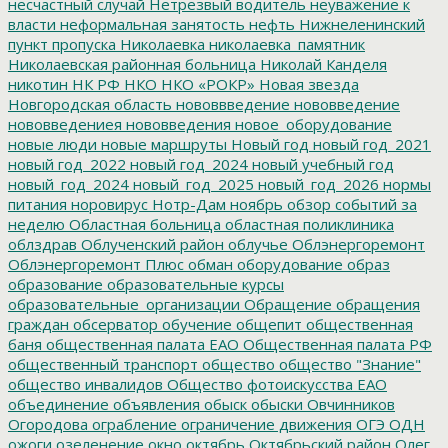
несчастный случай
Нетрезвый водитель
неуважение к
власти
неформальная занятость
нефть
Нижнеленинский
пункт пропуска
Николаевка
николаевка_памятник
Николаевская районная больница
Николай Канделя
никотин
НК РФ
НКО
НКО «РОКР»
Новая звезда
Новгородская область
нововвведение
нововведение
нововведениея
нововведения
новое_оборудование
новые люди
новые маршруты
Новый год
новый год_2021
новый год_2022
новый год_2024
новый учебный год
новый_год_2024
новый_год_2025
новый_год_2026
нормы
питания
норовирус
Нотр-Дам
ноябрь
обзор событий за
неделю
Областная больница
областная поликлиника
облздрав
Облученский район
облучье
Облэнергоремонт
Облэнергоремонт Плюс
обман
оборудование
образ
образование
образовательные курсы
образовательные_организации
Обращение
обращения
граждан
обсерватор
обучение
общепит
общественная
баня
общественная палата ЕАО
Общественная палата РФ
общественный транспорт
общество
общество "Знание"
общество инвалидов
Общество фотоискусства ЕАО
объединение
объявления
обыск
обыски
Овчинников
Огородова
ограбление
ограничение движения
ОГЭ
ОДН
ожоги
озеленение
окно
октябрь
Октябрьский район
Олег