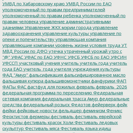
УМВД по Хабаровскому краю
УМВД России по ЕАО
уполномоченный по правам предпринимателей
уполномоченный по правам ребенка
уполномоченный по
правам человека
управление административными
зданиями
Управление ЖКХ мэрии города
управление
здравоохранения
управление культуры
управление по
опеке и попечительству
управляющая компания
управляющие компании
уровень жизни
условия труда
УТ
МВД России по ДФО
утечка
утраченный урожай
утро с
"@"
УФАС
УФАС по ЕАО
УФНС
УФСБ
УФСБ по ЕАО
УФСИН
УФССП
участковый
учения
учитель
учитель года
учитель
года ЕАО
учитель_года
учителя
учреждения культуры
ФАД "Амур"
фальсификация
фальсифицированное масло
фальшивая купюра
фальшивомонетчики
фанфурики
ФАП
ФАПы
ФАС
фастфуд для пожилых
февраль
февраль_2026
федеральная программа по переселению
Федеральная
сетевая компания
федеральная трасса Амур
федеральные
средства
федеральный розыск
Федотов
фейерверк
фейк
фейки
фейковые новости
фельдшер
феминизм
Феникс
Феоктистов
фермеры
фестиваль
фестиваль еврейской
культуры
фестиваль красок Холи
Фестиваль ледовых
скульптур
Фестиваль мяса
Фестиваль языка идиш