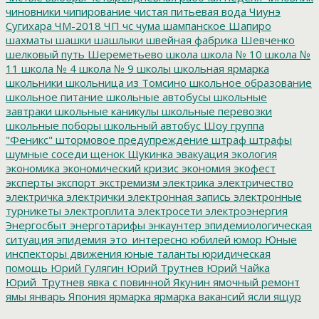
чиновники
чипирование
чистая питьевая вода
Чиунэ
Сугихара
ЧМ-2018
ЧП
чс
чума
шампанское
Шапиро
шахматы
шашки
шашлыки
швейная фабрика
Шевченко
шелковый путь
Шереметьево
школа
школа № 10
школа №
11
школа № 4
школа № 9
школы
школьная ярмарка
школьники
школьница из Томсино
школьное образование
школьное питание
школьные автобусы
школьные
завтраки
школьные каникулы
школьные перевозки
школьные поборы
школьный автобус
Шоу группа
"Феникс"
штормовое предупреждение
штраф
штрафы
шумные соседи
щенок
Щукинка
эвакуация
экология
экономика
экономический кризис
экономия
экофест
эксперты
экспорт
экстремизм
электрика
электричество
электричка
электрички
электронная запись
электронные
турникеты
электроплита
электросети
электроэнергия
Энергосбыт
энерготарифы
энкаунтер
эпидемиологическая
ситуация
эпидемия
это_интересно
юбилей
юмор
Юные
инспекторы движения
юные таланты
юридическая
помощь
Юрий Гулягин
Юрий Трутнев
Юрий Чайка
Юрий_Трутнев
явка с повинной
Якунин
ямочный ремонт
ямы
январь
Япония
ярмарка
ярмарка вакансий
ясли
ящур