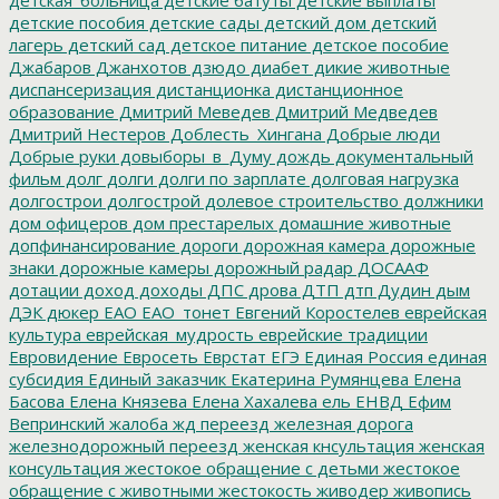
детские пособия
детские сады
детский дом
детский
лагерь
детский сад
детское питание
детское пособие
Джабаров
Джанхотов
дзюдо
диабет
дикие животные
диспансеризация
дистанционка
дистанционное
образование
Дмитрий Меведев
Дмитрий Медведев
Дмитрий Нестеров
Доблесть_Хингана
Добрые люди
Добрые руки
довыборы_в_Думу
дождь
документальный
фильм
долг
долги
долги по зарплате
долговая нагрузка
долгострои
долгострой
долевое строительство
должники
дом офицеров
дом престарелых
домашние животные
допфинансирование
дороги
дорожная камера
дорожные
знаки
дорожные камеры
дорожный радар
ДОСААФ
дотации
доход
доходы
ДПС
дрова
ДТП
дтп
Дудин
дым
ДЭК
дюкер
ЕАО
ЕАО_тонет
Евгений Коростелев
еврейская
культура
еврейская_мудрость
еврейские традиции
Евровидение
Евросеть
Еврстат
ЕГЭ
Единая Россия
единая
субсидия
Единый заказчик
Екатерина Румянцева
Елена
Басова
Елена Князева
Елена Хахалева
ель
ЕНВД
Ефим
Вепринский
жалоба
жд переезд
железная дорога
железнодорожный переезд
женская кнсультация
женская
консультация
жестокое обращение с детьми
жестокое
обращение с животными
жестокость
живодер
живопись