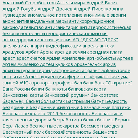
Анатолий Скоробогатов
Ангелы мира
Андрей Бялик
Андрей Голубь
Андрей Драчев
Андрей Пивенко
Анна
Кузнецова
аномальное потепление
анонимные звонки
анонс
антивандальные меры
антикоррупционное
законодательство
антисанитария
антитеррористическая
безопасность
антитеррористическая комиссия
антитеррористические учения
АО "ДГК"
АО "ДРСК"
апелляция
аппарат видеофиксации
апрель
аптека
Арашуков
Арбат
Арена
аренда земли
арендная плата
арест
арест счетов
Армия
Арнаполин
арт-объекты
Артеев
Артём Акименко
Артём Куликов
Архангельск
архив
архитектура
астероид
астрономия
асфальт
асфальтовое
покрытие
Атлет
аудиенция
аферисты
африканская чума
свиней
АЧС
аэропорт
аэрофлот
бал
банк
банк "Открытие"
Банк России
банки
банкноты
банковская карта
банковские_карты
банковский роуминг
банкротство
барельеф
баскетбол
Бастак
Бастрыкин
батут
Бедность
бездомные
бездомные животные
безналичные платежи
Безопасное колесо-2019
безопасность
Безопасные и
качественные дороги
безработица
белка
бензин
Беринг
Берл Лазар
бесплатные лекарства
Бессмертные дела
Бессмертный полк
бесхозяйственность
бешенство
библиотека
бизнес
бизнес без поддержки
бизнес-