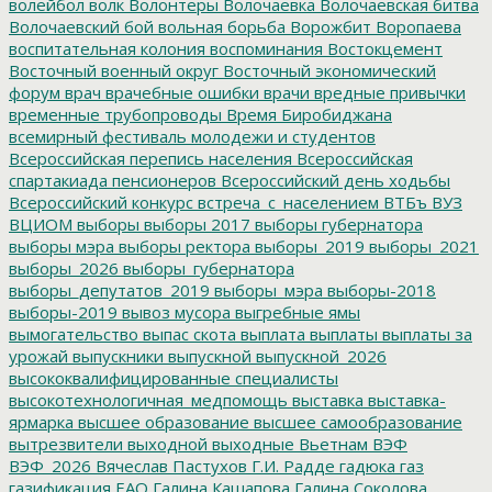
волейбол
волк
Волонтеры
Волочаевка
Волочаевская битва
Волочаевский бой
вольная борьба
Ворожбит
Воропаева
воспитательная колония
воспоминания
Востокцемент
Восточный военный округ
Восточный экономический
форум
врач
врачебные ошибки
врачи
вредные привычки
временные трубопроводы
Время Биробиджана
всемирный фестиваль молодежи и студентов
Всероссийская перепись населения
Всероссийская
спартакиада пенсионеров
Всероссийский день ходьбы
Всероссийский конкурс
встреча_с_населением
ВТБъ
ВУЗ
ВЦИОМ
выборы
выборы 2017
выборы губернатора
выборы мэра
выборы ректора
выборы_2019
выборы_2021
выборы_2026
выборы_губернатора
выборы_депутатов_2019
выборы_мэра
выборы-2018
выборы-2019
вывоз мусора
выгребные ямы
вымогательство
выпас скота
выплата
выплаты
выплаты за
урожай
выпускники
выпускной
выпускной_2026
высококвалифицированные специалисты
высокотехнологичная_медпомощь
выставка
выставка-
ярмарка
высшее образование
высшее самообразование
вытрезвители
выходной
выходные
Вьетнам
ВЭФ
ВЭФ_2026
Вячеслав Пастухов
Г.И. Радде
гадюка
газ
газификация ЕАО
Галина Кашапова
Галина Соколова