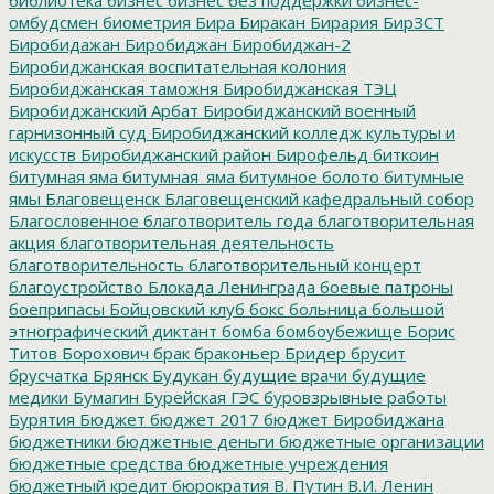
омбудсмен
биометрия
Бира
Биракан
Бирария
БирЗСТ
Биробидажан
Биробиджан
Биробиджан-2
Биробиджанская воспитательная колония
Биробиджанская таможня
Биробиджанская ТЭЦ
Биробиджанский Арбат
Биробиджанский военный
гарнизонный суд
Биробиджанский колледж культуры и
искусств
Биробиджанский район
Бирофельд
биткоин
битумная яма
битумная_яма
битумное болото
битумные
ямы
Благовещенск
Благовещенский кафедральный собор
Благословенное
благотворитель года
благотворительная
акция
благотворительная деятельность
благотворительность
благотворительный концерт
благоустройство
Блокада Ленинграда
боевые патроны
боеприпасы
Бойцовский клуб
бокс
больница
большой
этнографический диктант
бомба
бомбоубежище
Борис
Титов
Борохович
брак
браконьер
Бридер
брусит
брусчатка
Брянск
Будукан
будущие врачи
будущие
медики
Бумагин
Бурейская ГЭС
буровзрывные работы
Бурятия
Бюджет
бюджет 2017
бюджет Биробиджана
бюджетники
бюджетные деньги
бюджетные организации
бюджетные средства
бюджетные учреждения
бюджетный кредит
бюрократия
В. Путин
В.И. Ленин