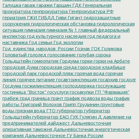
Галушка
гараж
гаражи
Гаршин
ГДК
Генеральная
прокуратура
генпрокуратура
Генпрокуратура РФ
гериатрия
ГЖИ
ГИБДД
Гиви
Гигант
гидрозащитные
сооружения
гидрологическая обстановка
гидрологическая
ситуация
гимназия
гимназия № 1
главный федеральный
инспектор
год культурного наследия
год педагога и
наставника
Год семьи
Год экологии
Год_единства_народов_России
Гознак
ГОК
Голикова
Головатый
гололед
голосование
голубая сорока
Гольдштейн
гомеопатия
Гордума
горки
горки на Арбате
городская Дума
городская среда
городское кладбище
городской парк
городской пляж
горячая вода
горячая
линия
горячее питание
госавтоинспекция
госархив
госдолг
Госдума
госжилинспекция
господдержка
госслужащие
гостиница "Восток"
госуслуги
госхакупки
ГП "Фармация"
грабеж
град
граница
грант
график подвоза воды
график
работы
Григорий Волохов
Грипп
Грудинин
грунтовые
воды
грязная вода
ГТО
губернатор
губернатор
Гольдштейн
губернатор ЕАО
ГУК
Гулягин
Д
давление на
предпринимателей
дайджест
Дальневосточная
оперативная таможня
Дальневосточная энергетическая
компания
Дальневосточное ГУ Банка России