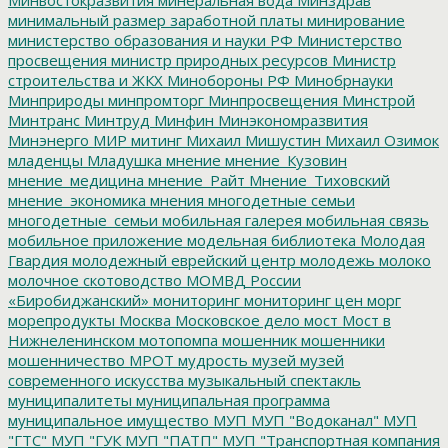
минимальный размер заработной платы
минирование
министерство образования и науки РФ
Министерство
просвещения
министр природных ресурсов
Министр
строительства и ЖКХ
Минобороны РФ
Минобрнауки
Минприроды
минпромторг
Минпросвещения
Минстрой
Минтранс
Минтруд
Минфин
Минэкономразвития
Минэнерго
МИР
митинг
Михаил Мишустин
Михаил Озимок
младенцы
Младушка
мнение
мнение_Кузовин
мнение_медицина
мнение_Райт
Мнение_Тиховский
мнение_экономика
мнения
многодетные семьи
многодетные_семьи
мобильная галерея
мобильная связь
мобильное приложение
модельная библиотека
Молодая
Гвардия
молодежный еврейский центр
молодежь
молоко
молочное скотоводство
МОМВД России
«Биробиджанский»
мониторинг
мониторинг цен
морг
морепродукты
Москва
Московское дело
мост
Мост в
Нижнеленинском
мотопомпа
мошенник
мошенники
мошенничество
МРОТ
мудрость
музей
музей
современного искусства
музыкальный спектакль
муниципалитеты
муниципальная программа
муниципальное имущество
МУП
МУП "Водоканал"
МУП
"ГТС"
МУП "ГУК
МУП "ПАТП"
МУП "Транспортная компания