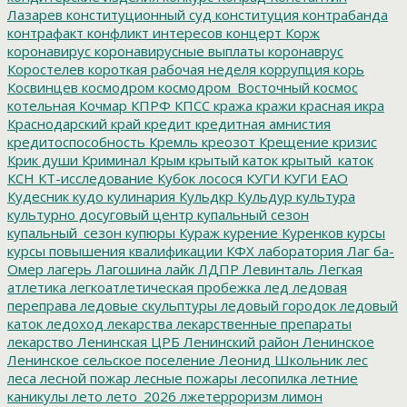
Лазарев
конституционный суд
конституция
контрабанда
контрафакт
конфликт интересов
концерт
Корж
коронавирус
коронавирусные выплаты
коронаврус
Коростелев
короткая рабочая неделя
коррупция
корь
Косвинцев
космодром
космодром_Восточный
космос
котельная
Кочмар
КПРФ
КПСС
кража
кражи
красная икра
Краснодарский край
кредит
кредитная амнистия
кредитоспособность
Кремль
креозот
Крещение
кризис
Крик души
Криминал
Крым
крытый каток
крытый_каток
КСН
КТ-исследование
Кубок лосося
КУГИ
КУГИ ЕАО
Кудесник
кудо
кулинария
Кульдкр
Кульдур
культура
культурно досуговый центр
купальный сезон
купальный_сезон
купюры
Кураж
курение
Куренков
курсы
курсы повышения квалификации
КФХ
лаборатория
Лаг ба-
Омер
лагерь
Лагошина
лайк
ЛДПР
Левинталь
Легкая
атлетика
легкоатлетическая пробежка
лед
ледовая
переправа
ледовые скульптуры
ледовый городок
ледовый
каток
ледоход
лекарства
лекарственные препараты
лекарство
Ленинская ЦРБ
Ленинский район
Ленинское
Ленинское сельское поселение
Леонид Школьник
лес
леса
лесной пожар
лесные пожары
лесопилка
летние
каникулы
лето
лето_2026
лжетерроризм
лимон