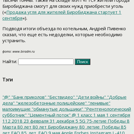
тысячи тонны. Также на складе МУП «ГТС» жители города
Биробиджана смогут для своих нужд приобрести уголь
(«
Продажа угля для жителей Биробиджана стартует 1
сентября
«).
Подводя итоги объезда по котельным, Андрей Пивенко
сказал, что еще есть недоделки, которые необходимо
устранить.
фото: www.biradm.ru
Найти:
Тэги
"@"
"Банк приколов"
"Бествидео"
"Дети войны"
"Добрые
дела"
"железобетонные полицейские"
"ленивые"
малоимущие
"обманутые дольщики"
"Рентгенологический
субботник"
"Цементный поток"
@
1 класс
1 мая
1 сентября
112
2018
23 февраля
31 декабря
5
5G
75-летие Победы
8
Марта
80 лет
80 лет Биробиджану
80_летие_Победы
85
лет ЕАО
85_лет_ЕАО
9 мая
Apple
Forbes
Instagram
L-410