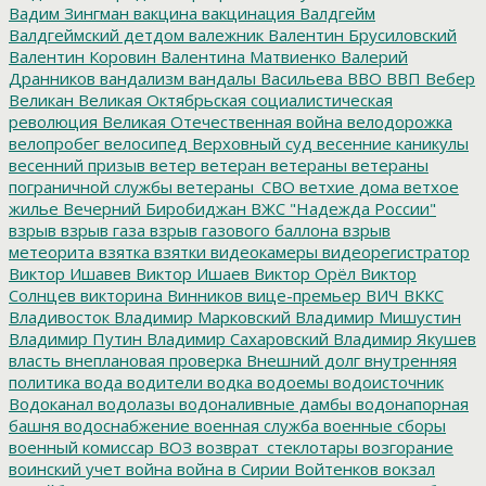
Вадим Зингман
вакцина
вакцинация
Валдгейм
Валдгеймский детдом
валежник
Валентин Брусиловский
Валентин Коровин
Валентина Матвиенко
Валерий
Дранников
вандализм
вандалы
Васильева
ВВО
ВВП
Вебер
Великан
Великая Октябрьская социалистическая
революция
Великая Отечественная война
велодорожка
велопробег
велосипед
Верховный суд
весенние каникулы
весенний призыв
ветер
ветеран
ветераны
ветераны
пограничной службы
ветераны_СВО
ветхие дома
ветхое
жилье
Вечерний Биробиджан
ВЖС "Надежда России"
взрыв
взрыв газа
взрыв газового баллона
взрыв
метеорита
взятка
взятки
видеокамеры
видеорегистратор
Виктор Ишавев
Виктор Ишаев
Виктор Орёл
Виктор
Солнцев
викторина
Винников
вице-премьер
ВИЧ
ВККС
Владивосток
Владимир Марковский
Владимир Мишустин
Владимир Путин
Владимир Сахаровский
Владимир Якушев
власть
внеплановая проверка
Внешний долг
внутренняя
политика
вода
водители
водка
водоемы
водоисточник
Водоканал
водолазы
водоналивные дамбы
водонапорная
башня
водоснабжение
военная служба
военные сборы
военный комиссар
ВОЗ
возврат_стеклотары
возгорание
воинский учет
война
война в Сирии
Войтенков
вокзал