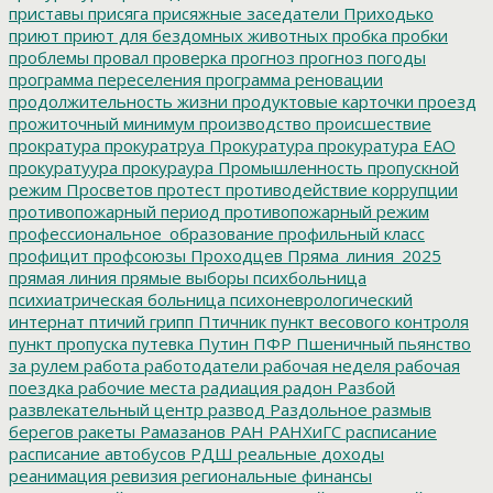
приставы
присяга
присяжные заседатели
Приходько
приют
приют для бездомных животных
пробка
пробки
проблемы
провал
проверка
прогноз
прогноз погоды
программа переселения
программа реновации
продолжительность жизни
продуктовые карточки
проезд
прожиточный минимум
производство
происшествие
прократура
прокуратруа
Прокуратура
прокуратура ЕАО
прокуратуура
прокураура
Промышленность
пропускной
режим
Просветов
протест
противодействие коррупции
противопожарный период
противопожарный режим
профессиональное_образование
профильный класс
профицит
профсоюзы
Проходцев
Пряма_линия_2025
прямая линия
прямые выборы
психбольница
психиатрическая больница
психоневрологический
интернат
птичий грипп
Птичник
пункт весового контроля
пункт пропуска
путевка
Путин
ПФР
Пшеничный
пьянство
за рулем
работа
работодатели
рабочая неделя
рабочая
поездка
рабочие места
радиация
радон
Разбой
развлекательный центр
развод
Раздольное
размыв
берегов
ракеты
Рамазанов
РАН
РАНХиГС
расписание
расписание автобусов
РДШ
реальные доходы
реанимация
ревизия
региональные финансы