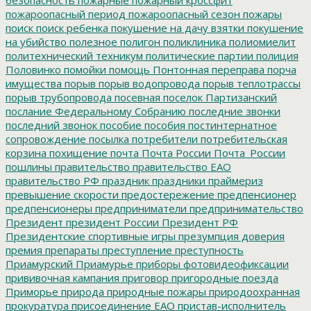
пожароопасный период
пожароопасный сезон
пожары
поиск
поиск ребенка
покушение на дачу взятки
покушение
на убийство
полезное
полигон
поликлиника
полиомиелит
политехнический техникум
политические партии
полиция
Половинко
помойки
помощь
Понтонная переправа
порча
имущества
порыв
порыв водопровода
порыв теплотрассы
порыв трубопровода
посевная
поселок Партизанский
послание Федеральному Собранию
последние звонки
последний звонок
пособие
пособия
постинтернатное
сопровождение
посылка
потребители
потребительская
корзина
похищение
почта
Почта России
Почта_России
пошлины
правительство
правительство ЕАО
правительство РФ
праздник
праздники
праймериз
превышение скорости
предостережение
предпенсионер
предпенсионеры
предприниматели
предпринимательство
Президент
президент России
Президент РФ
Президентские спортивные игры
презумпция доверия
премия
препараты
преступление
преступность
Приамурский
Приамурье
приборы фотовидеофиксации
прививочная кампания
приговор
пригородные поезда
Приморье
природа
природные пожары
природоохранная
прокуратура
присоединение ЕАО
пристав-исполнитель