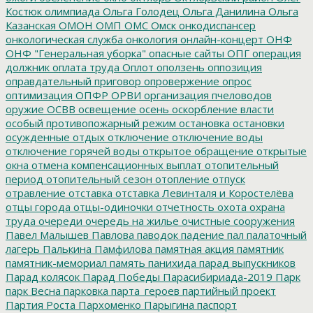
Костюк
олимпиада
Ольга Голодец
Ольга Данилина
Ольга
Казанская
ОМОН
ОМП
ОМС
Омск
онкодиспансер
онкологическая служба
онкология
онлайн-концерт
ОНФ
ОНФ "Генеральная уборка"
опасные сайты
ОПГ
операция
должник
оплата труда
Оплот
оползень
оппозиция
оправдательный приговор
опровержение
опрос
оптимизация
ОПФР
ОРВИ
организация пчеловодов
оружие
ОСВВ
освещение
осень
оскорбление власти
особый противопожарный режим
остановка
остановки
осужденные
отдых
отключение
отключение воды
отключение горячей воды
открытое обращение
открытые
окна
отмена компенсационных выплат
отопительный
период
отопительный сезон
отопление
отпуск
отравление
отставка
отставка Левинталя и Коростелёва
отцы города
отцы-одиночки
отчетность
охота
охрана
труда
очереди
очередь на жилье
очистные сооружения
Павел Малышев
Павлова
паводок
падение
пал
палаточный
лагерь
Палькина
Памфилова
памятная акция
памятник
памятник-мемориал
память
панихида
парад выпускников
Парад колясок
Парад Победы
Парасибириада-2019
Парк
парк Весна
парковка
парта_героев
партийный проект
Партия Роста
Пархоменко
Парыгина
паспорт