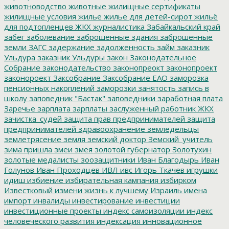
животноводство
животные
жилищные сертификаты
жилищные условия
жилье
жилье для детей-сирот
жильё
для подтопленцев
ЖКХ
журналистика
Забайкальский край
забег
заболевание
заброшенные здания
заброшенные
земли
ЗАГС
задержание
задолженность
займ
заказник
Ульдура
заказник Ульдуры
закон
Законодательное
Собрание
законодательство
законопреокт
законопроект
законороект
Заксобрание
Заксобрание ЕАО
заморозка
пенсионных накоплений
заморозки
занятость
запись в
школу
заповедник "Бастак"
заповедники
заработная плата
Заречье
зарплата
зарплаты
заслуженный работник ЖКХ
зачистка_судей
защита прав предпринимателей
защита
предпринимателей
здравоохранение
земледельцы
землетрясение
земля
земский доктор
Земский_учитель
зима пришла
змеи
змея
золотой губернатор
Золотухин
золотые медалисты
зоозащитники
Иван Благодырь
Иван
Голунов
Иван Проходцев
ИВЛ
ивс
Игорь Ткачев
игрушки
идиш
избиение
избирательная кампания
избирком
Известковый
измени жизнь к лучшему
Израиль
имена
импорт
инвалиды
инвестирование
инвестиции
инвестиционные проекты
индекс самоизоляции
индекс
человеческого развития
индексация
инновационное