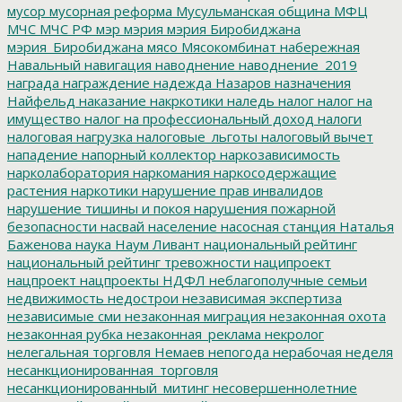
мусор
мусорная реформа
Мусульманская община
МФЦ
МЧС
МЧС РФ
мэр
мэрия
мэрия Биробиджана
мэрия_Биробиджана
мясо
Мясокомбинат
набережная
Навальный
навигация
наводнение
наводнение_2019
награда
награждение
надежда
Назаров
назначения
Найфельд
наказание
накркотики
наледь
налог
налог на
имущество
налог на профессиональный доход
налоги
налоговая нагрузка
налоговые_льготы
налоговый вычет
нападение
напорный коллектор
наркозависимость
нарколаборатория
наркомания
наркосодержащие
растения
наркотики
нарушение прав инвалидов
нарушение тишины и покоя
нарушения пожарной
безопасности
насвай
население
насосная станция
Наталья
Баженова
наука
Наум Ливант
национальный рейтинг
национальный рейтинг тревожности
наципроект
нацпроект
нацпроекты
НДФЛ
неблагополучные семьи
недвижимость
недострои
независимая экспертиза
независимые сми
незаконная миграция
незаконная охота
незаконная рубка
незаконная_реклама
некролог
нелегальная торговля
Немаев
непогода
нерабочая неделя
несанкционированная_торговля
несанкционированный_митинг
несовершеннолетние