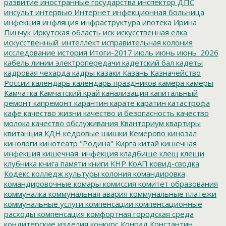
развитие
иностранные государства
инспектор ДПС
инсульт
интервью
Интернет
инфекционная больница
инфекция
инфляция
инфраструктура
ипотека
Ирина
Пинчук
Иркутская область
иск
искусственная елка
искусственный_интеллект
исправительная колония
исследование
история
Итоги-2017
июль
июнь
июнь_2026
кабель линии электропередачи
кадетский бал
кадеты
кадровая чехарда
кадры
казаки
Казань
Казначейство
России
календарь
календарь праздников
камера
камеры
Камчатка
Камчатский край
канализация
капитальный
ремонт
капремонт
карантин
карате
каратин
катастрофа
кафе
качество жизни
качество и безопасность
качество
молока
качество обслуживания
Кванториум
квартиры
квитанция
КДН
кедровые шишки
Кемерово
кинозал
кинологи
кинотеатр "Родина"
Кирга
китай
кишечная
инфекция
кишечная_инфекция
кладбище
клещ
клещи
клубника
книга памяти
книги
КНР
КоАП
ковид-сводка
Кодекс
колледж культуры
колония
командировка
командировочные
комары
комиссия
комитет образования
коммуналка
коммунальная авария
коммунальные платежи
коммунальные услуги
компенсации
компенсационные
расходы
компенсация
комфортная городская среда
кондитерские изделия
конкурс
Конрад
Константин