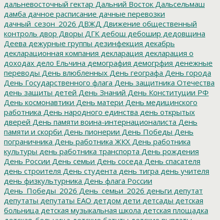
дальневосточный гектар
Дальний Восток
Дальсельмаш
дамба
дачное расписание
дачные перевозки
дачный_сезон_2026
ДВЖД
Движение общественный
контроль
двор
Дворы
ДГК
дебош
дебошир
дедовщина
Деева
дежурные группы
дезинфекция
декабрь
декларационная компания
декларация
декларация о
доходах
дело Ельчина
демография
демогрфия
денежные
переводы
День влюбленных
День географа
День города
День Государственного флага
День защитника Отечества
день защиты детей
День Знаний
День Конституции РФ
День космонавтики
День матери
День медицинского
работника
День народного единства
день открытых
дверей
День памяти воина-интернационалиста
День
памяти и скорби
День пионерии
День Победы
День
пограничника
День работника ЖКХ
День работника
культуры
день работника транспорта
День рождения
День России
День семьи
День соседа
День спасателя
день строителя
День студента
день тигра
день учителя
день физкультурника
День флага России
День_Победы_2026
День_семьи_2026
деньги
депутат
депутаты
депутаты ЕАО
детдом
дети
детсады
детская
больница
детская музыкальная школа
детская площадка
детская_больница
детские батуты
детские выплаты