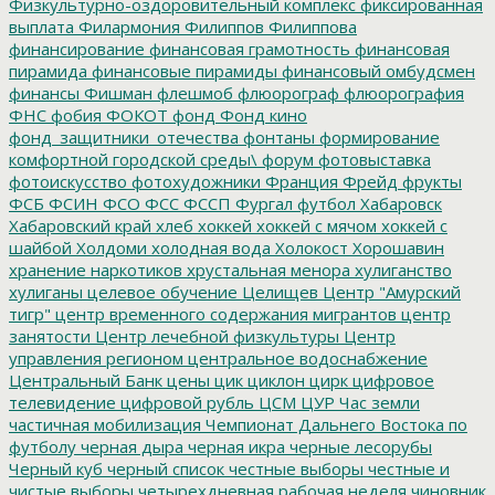
Физкультурно-оздоровительный комплекс
фиксированная
выплата
Филармония
Филиппов
Филиппова
финансирование
финансовая грамотность
финансовая
пирамида
финансовые пирамиды
финансовый омбудсмен
финансы
Фишман
флешмоб
флюорограф
флюорография
ФНС
фобия
ФОКОТ
фонд
Фонд кино
фонд_защитники_отечества
фонтаны
формирование
комфортной городской среды\
форум
фотовыставка
фотоискусство
фотохудожники
Франция
Фрейд
фрукты
ФСБ
ФСИН
ФСО
ФСС
ФССП
Фургал
футбол
Хабаровск
Хабаровский край
хлеб
хоккей
хоккей с мячом
хоккей с
шайбой
Холдоми
холодная вода
Холокост
Хорошавин
хранение наркотиков
хрустальная менора
хулиганство
хулиганы
целевое обучение
Целищев
Центр "Амурский
тигр"
центр временного содержания мигрантов
центр
занятости
Центр лечебной физкультуры
Центр
управления регионом
центральное водоснабжение
Центральный Банк
цены
цик
циклон
цирк
цифровое
телевидение
цифровой рубль
ЦСМ
ЦУР
Час земли
частичная мобилизация
Чемпионат Дальнего Востока по
футболу
черная дыра
черная икра
черные лесорубы
Черный куб
черный список
честные выборы
честные и
чистые выборы
четырехдневная рабочая неделя
чиновник