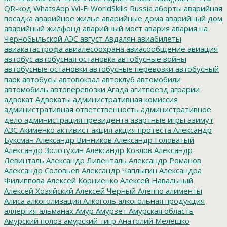
QR-код
WhatsApp
Wi-Fi
WorldSkills Russia
аборты
аварийная
посадка
аварийное жилье
аварийные дома
аварийный дом
аварийный жилфонд
аварийный мост
авария
авария на
Чернобыльской АЭС
август
Авдалян
авиабилеты
авиакатастрофа
авиалесоохрана
авиасообщение
авиация
автобус
автобусная остановка
автобусные войны
автобусные остановки
автобусные перевозки
автобусный
парк
автобусы
автовокзал
автоклуб
автомобили
автомобиль
автоперевозки
Агада
агитпоезд
аграрии
адвокат
Адвокаты
административная комиссия
административная ответственность
административное
дело
администрация президента
азартные игры
азимут
АЗС
Акименко
активист
акция
акция протеста
Александр
Буксман
Александр Винников
Александр Головатый
Александр Золотухин
Александр Козлов
Александр
Левинталь
Александр Ливенталь
Александр Романов
Александр Соловьев
Александр Чаплыгин
Александра
Филиппова
Алексей Корниенко
Алексей Навальный
Алексей Хозяйский
Алексей Черный
Алеппо
алименты
Алиса
алкоголизация
Алкоголь
алкогольная продукция
аллергия
альманах
Амур
Амурзет
Амурская область
Амурский полоз
амурский тигр
Анатолий Мелешко