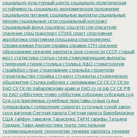
социально-культурный центр
социально-политическая
устойчивость
социально-экономическое положение
социальное питание
социальные выплаты
социальные
пенсии
социальные сети
социальный контракт
Социальный фонд
соцопрос
соцсети
соя
спасатели
спасение
спецтранспорт
СПИД
спорт
спортивная
акробатика
спортивная площадка
спорткомплекс
Справедливая Россия
справка
справки
СПЧ
среднее
образование
средняя зарплата
срок годности
СССР
старый
мост
статистика
статья
стела
стимулирующие выплаты
стипендия
стихия
столица
столица ДфО
стоматология
страйкбол
страх
страхование
стрельба
строители
строительство
стройка
студент
студенты
студенческое
общежитие
Стычка рабочих с силовиками
СУ СК
СУ СК по
ЕАО
СУ СК по Хабаровскому краю и ЕАО
су ск рф
СУ СК РФ
по ЕАО
субботнее чтиво
субботник
субсидии
субсидия
суд
Суд
суд присяжных
судебные приставы
судьи
судья
суперасфальт
суперлуние
суррогат
суточные
сухой закон
сход вагонов
Счетная палата
Счетная палата Биробиджана
США
тайфун
таможня
Тарасенко
ТАРИ
тарифы
Татьяна
Гладких
Тафи-диагностика
театр
текстильная
телемедицинские технологии
теневая зарплата
теневая
экономика
тепловоз
тепловые сети
тепловычислитель