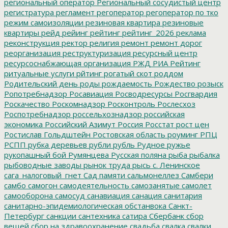
региональный оператор
Региональный сосудистый центр
регистратура
регламент
регоператор
регоператор по тко
режим самоизоляции
резиновая квартира
резиновые
квартиры
рейд
рейинг
рейтинг
рейтинг_2026
реклама
реконструкция
ректор
религия
ремонт
ремонт дорог
реорганизация
реструктуризация
ресурсный центр
ресурсоснабжающая организация
РЖД
РИА Рейтинг
ритуальные услуги
рйтинг
рогатый скот
роддом
Родительский день
роды
рождаемость
Рождество
розыск
Ропотребнадзор
Росавиация
Росводресурсы
Росгвардия
Роскачество
Роскомнадзор
Росконтроль
Рослесхоз
Роспотребнадзор
россельхознадзор
российская
экономика
Российский Азимут
Россия
Росстат
рост цен
Ростислав Гольдштейн
Ростовская область
роуминг
РПЦ
РСПП
рубка деревьев
рубли
рубль
Рудное
ружье
рукопашный бой
Румянцева
Русская поляна
рыба
рыбалка
рыбоводные заводы
рынок труда
рысь
с. Ленинское
сага_налоговый_гнет
Сад памяти
сальмонеллез
Самбери
самбо
самогон
самодеятельность
самозанятые
самолет
самооборона
самосуд
санавиация
санация
санитария
санитарно-эпидемиологическая обстанвока
Санкт-
Петербург
санкции
сантехника
сатира
Сбербанк
сбор
вещей
сбор на здравоохранение
свадьба
свалка
свалки