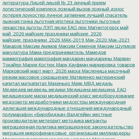
литература
Лицей
лицей № 23
личный прием
логистический комплеск
ложный вызов
ложный донос
лотерея
лоукостер
лунное затмение
лучший спасатель
лыжная гонка
льготная ипотека
льготники
льготные
лекарства
льготы
ЛЭП
люди ЕАО
люк
Магнитогорск
май
май_2026
майские праздники
майские_2026
майские_праздники_2026
МАК-2019
Мак-2020
Мак-2021
Макаров
Максим Акимов
Максим Семенов
Максим Шупиков
макулатура
Мама-предприниматель
Мамедов
маммография
мамография
мандарин
мандарины
Марвин
Токайер
Мария Костюк
Марк Кауфман
маркировка товаров
Марковский
март
март_2026
маска
Масленица
масочный
режим
массовое сокращение
Матвиенко
материнский
капитал
маткапитал
Махинько
Маяк
МВД
медаль
Медведев
медведь
медики
Медицина
медицина_ЕАО
медицинские маски
медицинский класс
медоборудование
медосмотр
медработники
медсестры
международная
делегация
международные отношения
международный
полумарафон «Биробиджан-Валдгейм»
местные
производители
метеорит
методика
мигранты
миграционная политика
миграционное законодательство
миграция
микрофинансовые_организации
миллиардеры
Минвостокразвития
минеральная вода
Минздрав