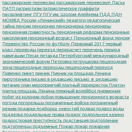
пассажирские перевозки
пассажирские перевозки\
Пасха
ПАТП
патриотизм
патриотическое граффити
пауэрлифтинг
ПГУ
ПГУ им. Шолом-Алейхема
ПДД
ПДН
МОМВД России «Ленинский»
педагоги
педагогическая
тайна
пенсии
пенсионер
пенсионерка
пенсионеры
пенсионная грамотность
пенсионная реформа
пенсионные
накопления
пенсионный возраст
Пенсионный фонд
пенсия
Первенство России по футболу
Первомай 2017
первый
класс
переводы
переезд
перерасчет
перечень
период
навигации
Песах
петарда
Петербургский международный
экономический форум
Петровка
петрушкова
пешеходная
зона
пешеходные переходы
пешеходный переход
Пивенко
пикет
пикник
Пикник на площади Ленина
пиротехника
письмо в редакцию
письмо_в_редакцию
питание
план мероприятий
платный перекресток
Платон
плитка
площадь Ленина
пляжный волейбол
пневмония
побег из колонии
побои
повышение пенсионного возраста
погода
погорельцы
пограничные войска
пограничный
режим
подарки
подборка_новостей
подвал
подвоз воды
подделка
поддельные права
поджог
подпольное казино
подростковая преступность
подстанция
подтопление
подтопленцы
подъемные
Пожар
пожар
пожарная
безопасность
пожарные
пожарный кроссфит