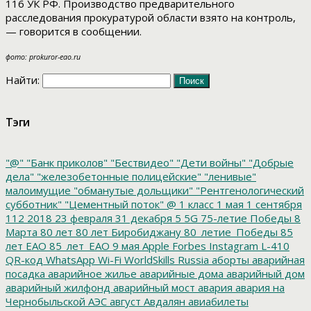
116 УК РФ. Производство предварительного
расследования прокуратурой области взято на контроль,
— говорится в сообщении.
фото: prokuror-eao.ru
Найти:
Тэги
"@"
"Банк приколов"
"Бествидео"
"Дети войны"
"Добрые
дела"
"железобетонные полицейские"
"ленивые"
малоимущие
"обманутые дольщики"
"Рентгенологический
субботник"
"Цементный поток"
@
1 класс
1 мая
1 сентября
112
2018
23 февраля
31 декабря
5
5G
75-летие Победы
8
Марта
80 лет
80 лет Биробиджану
80_летие_Победы
85
лет ЕАО
85_лет_ЕАО
9 мая
Apple
Forbes
Instagram
L-410
QR-код
WhatsApp
Wi-Fi
WorldSkills Russia
аборты
аварийная
посадка
аварийное жилье
аварийные дома
аварийный дом
аварийный жилфонд
аварийный мост
авария
авария на
Чернобыльской АЭС
август
Авдалян
авиабилеты