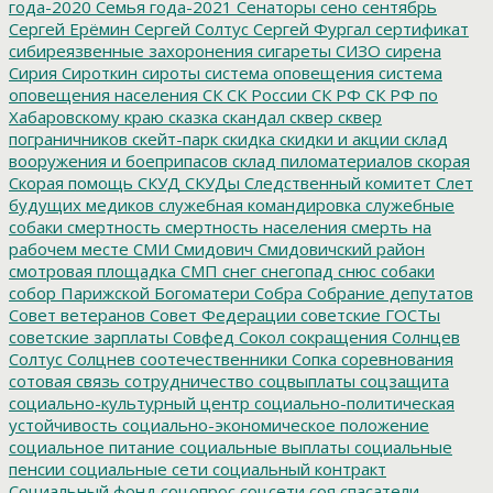
года-2020
Семья года-2021
Сенаторы
сено
сентябрь
Сергей Ерёмин
Сергей Солтус
Сергей Фургал
сертификат
сибиреязвенные захоронения
сигареты
СИЗО
сирена
Сирия
Сироткин
сироты
система оповещения
система
оповещения населения
СК
СК России
СК РФ
СК РФ по
Хабаровскому краю
сказка
скандал
сквер
сквер
пограничников
скейт-парк
скидка
скидки и акции
склад
вооружения и боеприпасов
склад пиломатериалов
скорая
Скорая помощь
СКУД
СКУДы
Следственный комитет
Слет
будущих медиков
служебная командировка
служебные
собаки
смертность
смертность населения
смерть на
рабочем месте
СМИ
Смидович
Смидовичский район
смотровая площадка
СМП
снег
снегопад
снюс
собаки
собор Парижской Богоматери
Собра
Собрание депутатов
Совет ветеранов
Совет Федерации
советские ГОСТы
советские зарплаты
Совфед
Сокол
сокращения
Солнцев
Солтус
Солцнев
соотечественники
Сопка
соревнования
сотовая связь
сотрудничество
соцвыплаты
соцзащита
социально-культурный центр
социально-политическая
устойчивость
социально-экономическое положение
социальное питание
социальные выплаты
социальные
пенсии
социальные сети
социальный контракт
Социальный фонд
соцопрос
соцсети
соя
спасатели