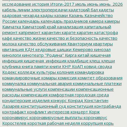
исследование
история
Итоги-2017
июль
июнь
июнь_2026
кабель линии электропередачи
кадетский бал
кадеты
кадровая чехарда
кадры
казаки
Казань
Казначейство
России
календарь
календарь праздников
камера
камеры
Камчатка
Камчатский край
канализация
капитальный
ремонт
капремонт
карантин
карате
каратин
катастрофа
кафе
качество жизни
качество и безопасность
качество
молока
качество обслуживания
Кванториум
квартиры
квитанция
КДН
кедровые шишки
Кемерово
кинозал
кинологи
кинотеатр "Родина"
Кирга
китай
кишечная
инфекция
кишечная_инфекция
кладбище
клещ
клещи
клубника
книга памяти
книги
КНР
КоАП
ковид-сводка
Кодекс
колледж культуры
колония
командировка
командировочные
комары
комиссия
комитет образования
коммуналка
коммунальная авария
коммунальные платежи
коммунальные услуги
компенсации
компенсационные
расходы
компенсация
комфортная городская среда
кондитерские изделия
конкурс
Конрад
Константин
Лазарев
конституционный суд
конституция
контрабанда
контрафакт
конфликт интересов
концерт
Корж
коронавирус
коронавирусные выплаты
коронаврус
Коростелев
короткая рабочая неделя
коррупция
корь