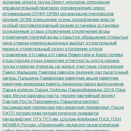
должник
оплата труда
Оплот
оползень
оппозиция
оправдательный приговор
опровержение
опрос
оптимизация
ОПФР
ОРВИ
организация пчеловодов
оружие
ОСВВ
освещение
осень
оскорбление власти
особый противопожарный режим
остановка
остановки
осужденные
отдых
отключение
отключение воды
отключение горячей воды
открытое обращение
открытые
окна
отмена компенсационных выплат
отопительный
период
отопительный сезон
отопление
отпуск
отравление
отставка
отставка Левинталя и Коростелёва
отцы города
отцы-одиночки
отчетность
охота
охрана
труда
очереди
очередь на жилье
очистные сооружения
Павел Малышев
Павлова
паводок
падение
пал
палаточный
лагерь
Палькина
Памфилова
памятная акция
памятник
памятник-мемориал
память
панихида
парад выпускников
Парад колясок
Парад Победы
Парасибириада-2019
Парк
парк Весна
парковка
парта_героев
партийный проект
Партия Роста
Пархоменко
Парыгина
паспорт
пассажирские перевозки
пассажирские перевозки\
Пасха
ПАТП
патриотизм
патриотическое граффити
пауэрлифтинг
ПГУ
ПГУ им. Шолом-Алейхема
ПДД
ПДН
МОМВД России «Ленинский»
педагоги
педагогическая
тайна
пенсии
пенсионер
пенсионерка
пенсионеры