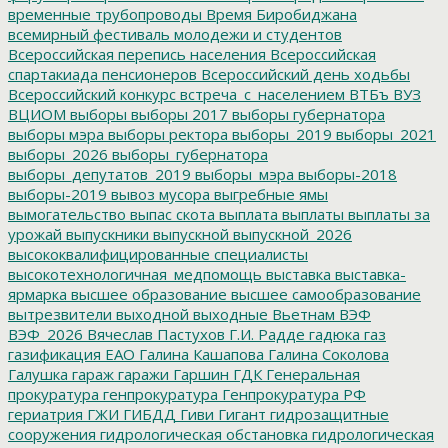
временные трубопроводы
Время Биробиджана
всемирный фестиваль молодежи и студентов
Всероссийская перепись населения
Всероссийская
спартакиада пенсионеров
Всероссийский день ходьбы
Всероссийский конкурс
встреча_с_населением
ВТБъ
ВУЗ
ВЦИОМ
выборы
выборы 2017
выборы губернатора
выборы мэра
выборы ректора
выборы_2019
выборы_2021
выборы_2026
выборы_губернатора
выборы_депутатов_2019
выборы_мэра
выборы-2018
выборы-2019
вывоз мусора
выгребные ямы
вымогательство
выпас скота
выплата
выплаты
выплаты за
урожай
выпускники
выпускной
выпускной_2026
высококвалифицированные специалисты
высокотехнологичная_медпомощь
выставка
выставка-
ярмарка
высшее образование
высшее самообразование
вытрезвители
выходной
выходные
Вьетнам
ВЭФ
ВЭФ_2026
Вячеслав Пастухов
Г.И. Радде
гадюка
газ
газификация ЕАО
Галина Кашапова
Галина Соколова
Галушка
гараж
гаражи
Гаршин
ГДК
Генеральная
прокуратура
генпрокуратура
Генпрокуратура РФ
гериатрия
ГЖИ
ГИБДД
Гиви
Гигант
гидрозащитные
сооружения
гидрологическая обстановка
гидрологическая