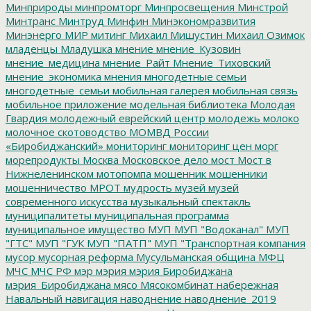
Минприроды
минпромторг
Минпросвещения
Минстрой
Минтранс
Минтруд
Минфин
Минэкономразвития
Минэнерго
МИР
митинг
Михаил Мишустин
Михаил Озимок
младенцы
Младушка
мнение
мнение_Кузовин
мнение_медицина
мнение_Райт
Мнение_Тиховский
мнение_экономика
мнения
многодетные семьи
многодетные_семьи
мобильная галерея
мобильная связь
мобильное приложение
модельная библиотека
Молодая
Гвардия
молодежный еврейский центр
молодежь
молоко
молочное скотоводство
МОМВД России
«Биробиджанский»
мониторинг
мониторинг цен
морг
морепродукты
Москва
Московское дело
мост
Мост в
Нижнеленинском
мотопомпа
мошенник
мошенники
мошенничество
МРОТ
мудрость
музей
музей
современного искусства
музыкальный спектакль
муниципалитеты
муниципальная программа
муниципальное имущество
МУП
МУП "Водоканал"
МУП
"ГТС"
МУП "ГУК
МУП "ПАТП"
МУП "Транспортная компания
мусор
мусорная реформа
Мусульманская община
МФЦ
МЧС
МЧС РФ
мэр
мэрия
мэрия Биробиджана
мэрия_Биробиджана
мясо
Мясокомбинат
набережная
Навальный
навигация
наводнение
наводнение_2019