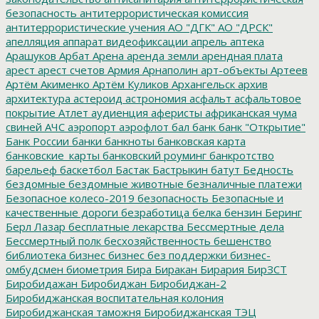
безопасность
антитеррористическая комиссия
антитеррористические учения
АО "ДГК"
АО "ДРСК"
апелляция
аппарат видеофиксации
апрель
аптека
Арашуков
Арбат
Арена
аренда земли
арендная плата
арест
арест счетов
Армия
Арнаполин
арт-объекты
Артеев
Артём Акименко
Артём Куликов
Архангельск
архив
архитектура
астероид
астрономия
асфальт
асфальтовое
покрытие
Атлет
аудиенция
аферисты
африканская чума
свиней
АЧС
аэропорт
аэрофлот
бал
банк
банк "Открытие"
Банк России
банки
банкноты
банковская карта
банковские_карты
банковский роуминг
банкротство
барельеф
баскетбол
Бастак
Бастрыкин
батут
Бедность
бездомные
бездомные животные
безналичные платежи
Безопасное колесо-2019
безопасность
Безопасные и
качественные дороги
безработица
белка
бензин
Беринг
Берл Лазар
бесплатные лекарства
Бессмертные дела
Бессмертный полк
бесхозяйственность
бешенство
библиотека
бизнес
бизнес без поддержки
бизнес-
омбудсмен
биометрия
Бира
Биракан
Бирария
БирЗСТ
Биробидажан
Биробиджан
Биробиджан-2
Биробиджанская воспитательная колония
Биробиджанская таможня
Биробиджанская ТЭЦ