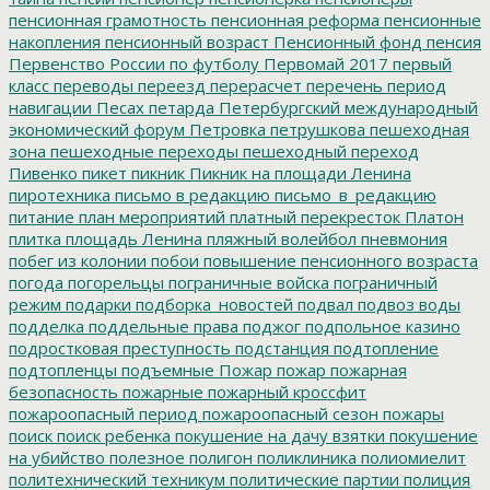
пенсионная грамотность
пенсионная реформа
пенсионные
накопления
пенсионный возраст
Пенсионный фонд
пенсия
Первенство России по футболу
Первомай 2017
первый
класс
переводы
переезд
перерасчет
перечень
период
навигации
Песах
петарда
Петербургский международный
экономический форум
Петровка
петрушкова
пешеходная
зона
пешеходные переходы
пешеходный переход
Пивенко
пикет
пикник
Пикник на площади Ленина
пиротехника
письмо в редакцию
письмо_в_редакцию
питание
план мероприятий
платный перекресток
Платон
плитка
площадь Ленина
пляжный волейбол
пневмония
побег из колонии
побои
повышение пенсионного возраста
погода
погорельцы
пограничные войска
пограничный
режим
подарки
подборка_новостей
подвал
подвоз воды
подделка
поддельные права
поджог
подпольное казино
подростковая преступность
подстанция
подтопление
подтопленцы
подъемные
Пожар
пожар
пожарная
безопасность
пожарные
пожарный кроссфит
пожароопасный период
пожароопасный сезон
пожары
поиск
поиск ребенка
покушение на дачу взятки
покушение
на убийство
полезное
полигон
поликлиника
полиомиелит
политехнический техникум
политические партии
полиция