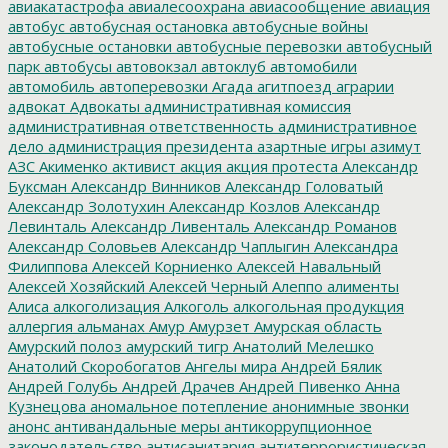
авиакатастрофа
авиалесоохрана
авиасообщение
авиация
автобус
автобусная остановка
автобусные войны
автобусные остановки
автобусные перевозки
автобусный
парк
автобусы
автовокзал
автоклуб
автомобили
автомобиль
автоперевозки
Агада
агитпоезд
аграрии
адвокат
Адвокаты
административная комиссия
административная ответственность
административное
дело
администрация президента
азартные игры
азимут
АЗС
Акименко
активист
акция
акция протеста
Александр
Буксман
Александр Винников
Александр Головатый
Александр Золотухин
Александр Козлов
Александр
Левинталь
Александр Ливенталь
Александр Романов
Александр Соловьев
Александр Чаплыгин
Александра
Филиппова
Алексей Корниенко
Алексей Навальный
Алексей Хозяйский
Алексей Черный
Алеппо
алименты
Алиса
алкоголизация
Алкоголь
алкогольная продукция
аллергия
альманах
Амур
Амурзет
Амурская область
Амурский полоз
амурский тигр
Анатолий Мелешко
Анатолий Скоробогатов
Ангелы мира
Андрей Бялик
Андрей Голубь
Андрей Драчев
Андрей Пивенко
Анна
Кузнецова
аномальное потепление
анонимные звонки
анонс
антивандальные меры
антикоррупционное
законодательство
антисанитария
антитеррористическая