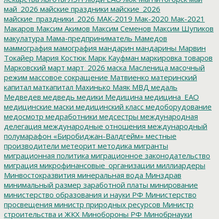
май_2026
майские праздники
майские_2026
майские_праздники_2026
МАК-2019
Мак-2020
Мак-2021
Макаров
Максим Акимов
Максим Семенов
Максим Шупиков
макулатура
Мама-предприниматель
Мамедов
маммография
мамография
мандарин
мандарины
Марвин
Токайер
Мария Костюк
Марк Кауфман
маркировка товаров
Марковский
март
март_2026
маска
Масленица
масочный
режим
массовое сокращение
Матвиенко
материнский
капитал
маткапитал
Махинько
Маяк
МВД
медаль
Медведев
медведь
медики
Медицина
медицина_ЕАО
медицинские маски
медицинский класс
медоборудование
медосмотр
медработники
медсестры
международная
делегация
международные отношения
международный
полумарафон «Биробиджан-Валдгейм»
местные
производители
метеорит
методика
мигранты
миграционная политика
миграционное законодательство
миграция
микрофинансовые_организации
миллиардеры
Минвостокразвития
минеральная вода
Минздрав
минимальный размер заработной платы
минирование
министерство образования и науки РФ
Министерство
просвещения
министр природных ресурсов
Министр
строительства и ЖКХ
Минобороны РФ
Минобрнауки