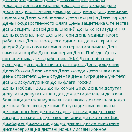
декларационная компания
декларация
декларация о
доходах
дело Ельчина
демография
демогрфия
денежные
переводы
День влюбленных
День географа
День города
День Государственного флага
День защитника Отечества
день защиты детей
День Знаний
День Конституции РФ
День космонавтики
День матери
День медицинского
работника
День народного единства
день открытых
дверей
День памяти воина-интернационалиста
День
памяти и скорби
День пионерии
День Победы
День
пограничника
День работника ЖКХ
День работника
культуры
день работника транспорта
День рождения
День России
День семьи
День соседа
День спасателя
день строителя
День студента
день тигра
день учителя
день физкультурника
День флага России
День_Победы_2026
День_семьи_2026
деньги
депутат
депутаты
депутаты ЕАО
детдом
дети
детсады
детская
больница
детская музыкальная школа
детская площадка
детская_больница
детские батуты
детские выплаты
детские пособия
детские сады
детский дом
детский
лагерь
детский сад
детское питание
детское пособие
Джабаров
Джанхотов
дзюдо
диабет
дикие животные
диспансеризация
дистанционка
дистанционное