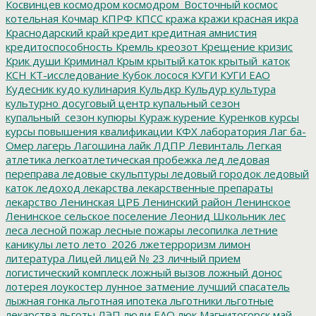
Косвинцев
космодром
космодром_Восточный
космос
котельная
Кочмар
КПРФ
КПСС
кража
кражи
красная икра
Краснодарский край
кредит
кредитная амнистия
кредитоспособность
Кремль
креозот
Крещение
кризис
Крик души
Криминал
Крым
крытый каток
крытый_каток
КСН
КТ-исследование
Кубок лосося
КУГИ
КУГИ ЕАО
Кудесник
кудо
кулинария
Кульдкр
Кульдур
культура
культурно досуговый центр
купальный сезон
купальный_сезон
купюры
Кураж
курение
Куренков
курсы
курсы повышения квалификации
КФХ
лаборатория
Лаг ба-
Омер
лагерь
Лагошина
лайк
ЛДПР
Левинталь
Легкая
атлетика
легкоатлетическая пробежка
лед
ледовая
переправа
ледовые скульптуры
ледовый городок
ледовый
каток
ледоход
лекарства
лекарственные препараты
лекарство
Ленинская ЦРБ
Ленинский район
Ленинское
Ленинское сельское поселение
Леонид Школьник
лес
леса
лесной пожар
лесные пожары
лесопилка
летние
каникулы
лето
лето_2026
лжетерроризм
лимон
литература
Лицей
лицей № 23
личный прием
логистический комплеск
ложный вызов
ложный донос
лотерея
лоукостер
лунное затмение
лучший спасатель
лыжная гонка
льготная ипотека
льготники
льготные
лекарства
льготы
ЛЭП
люди ЕАО
люк
Магнитогорск
май