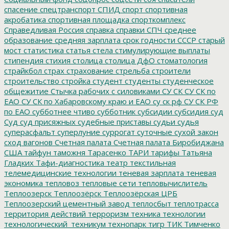
спасение
спецтранспорт
СПИД
спорт
спортивная
акробатика
спортивная площадка
спорткомплекс
Справедливая Россия
справка
справки
СПЧ
среднее
образование
средняя зарплата
срок годности
СССР
старый
мост
статистика
статья
стела
стимулирующие выплаты
стипендия
стихия
столица
столица ДфО
стоматология
страйкбол
страх
страхование
стрельба
строители
строительство
стройка
студент
студенты
студенческое
общежитие
Стычка рабочих с силовиками
СУ СК
СУ СК по
ЕАО
СУ СК по Хабаровскому краю и ЕАО
су ск рф
СУ СК РФ
по ЕАО
субботнее чтиво
субботник
субсидии
субсидия
суд
Суд
суд присяжных
судебные приставы
судьи
судья
суперасфальт
суперлуние
суррогат
суточные
сухой закон
сход вагонов
Счетная палата
Счетная палата Биробиджана
США
тайфун
таможня
Тарасенко
ТАРИ
тарифы
Татьяна
Гладких
Тафи-диагностика
театр
текстильная
телемедицинские технологии
теневая зарплата
теневая
экономика
тепловоз
тепловые сети
тепловычислитель
Теплоозерск
Теплоозёрск
Теплоозёрская ЦРБ
Теплоозерский цементный завод
теплосбыт
теплотрасса
территория действий
терроризм
техника
технологии
технологический_техникум
технопарк
тигр
ТИК
Тимченко