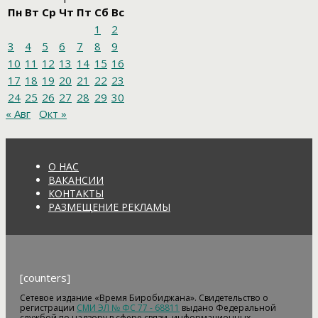
Пн
Вт
Ср
Чт
Пт
Сб
Вс
1
2
3
4
5
6
7
8
9
10
11
12
13
14
15
16
17
18
19
20
21
22
23
24
25
26
27
28
29
30
« Авг
Окт »
О НАС
ВАКАНСИИ
КОНТАКТЫ
РАЗМЕЩЕНИЕ РЕКЛАМЫ
[counters]
Сетевое издание «Время Биробиджана». Свидетельство о
регистрации
СМИ ЭЛ № ФС 77 - 68811
выдано Федеральной
службой по надзору в сфере связи, информационных