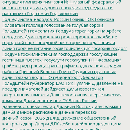
ситуация
гимназия
гимназия № 1
главный федеральный
инспектор
год культурного наследия
год педагога и
наставника
Год семьи
Год экологии
Год_единства_народов_России
Гознак
ГОК
Голикова
Головатый
гололед
голосование
голубая сорока
Гольдштейн
гомеопатия
Гордума
горки
горки на Арбате
городская Дума
городская среда
городское кладбище
городской парк
городской пляж
горячая вода
горячая
линия
горячее питание
госавтоинспекция
госархив
госдолг
Госдума
госжилинспекция
господдержка
госслужащие
гостиница "Восток"
госуслуги
госхакупки
ГП "Фармация"
грабеж
град
граница
грант
график подвоза воды
график
работы
Григорий Волохов
Грипп
Грудинин
грунтовые
воды
грязная вода
ГТО
губернатор
губернатор
Гольдштейн
губернатор ЕАО
ГУК
Гулягин
Д
давление на
предпринимателей
дайджест
Дальневосточная
оперативная таможня
Дальневосточная энергетическая
компания
Дальневосточное ГУ Банка России
дальневосточный гектар
Дальний Восток
Дальсельмаш
дамба
дачное расписание
дачные перевозки
дачный_сезон_2026
ДВЖД
Движение общественный
контроль
двор
Дворы
ДГК
дебош
дебошир
дедовщина
Деева
дежурные группы
дезинфекция
декабрь