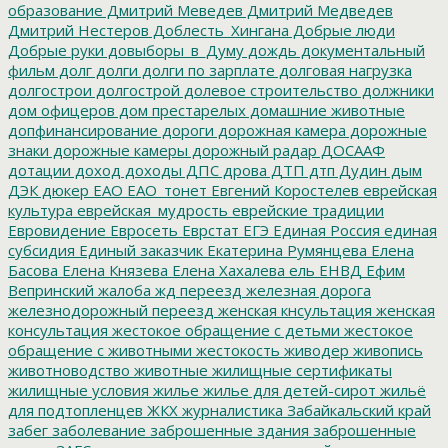
образование
Дмитрий Меведев
Дмитрий Медведев
Дмитрий Нестеров
Доблесть_Хингана
Добрые люди
Добрые руки
довыборы_в_Думу
дождь
документальный
фильм
долг
долги
долги по зарплате
долговая нагрузка
долгострои
долгострой
долевое строительство
должники
дом офицеров
дом престарелых
домашние животные
допфинансирование
дороги
дорожная камера
дорожные
знаки
дорожные камеры
дорожный радар
ДОСААФ
дотации
доход
доходы
ДПС
дрова
ДТП
дтп
Дудин
дым
ДЭК
дюкер
ЕАО
ЕАО_тонет
Евгений Коростелев
еврейская
культура
еврейская_мудрость
еврейские традиции
Евровидение
Евросеть
Еврстат
ЕГЭ
Единая Россия
единая
субсидия
Единый заказчик
Екатерина Румянцева
Елена
Басова
Елена Князева
Елена Хахалева
ель
ЕНВД
Ефим
Вепринский
жалоба
жд переезд
железная дорога
железнодорожный переезд
женская кнсультация
женская
консультация
жестокое обращение с детьми
жестокое
обращение с животными
жестокость
живодер
живопись
животноводство
животные
жилищные сертификаты
жилищные условия
жилье
жилье для детей-сирот
жильё
для подтопленцев
ЖКХ
журналистика
Забайкальский край
забег
заболевание
заброшенные здания
заброшенные