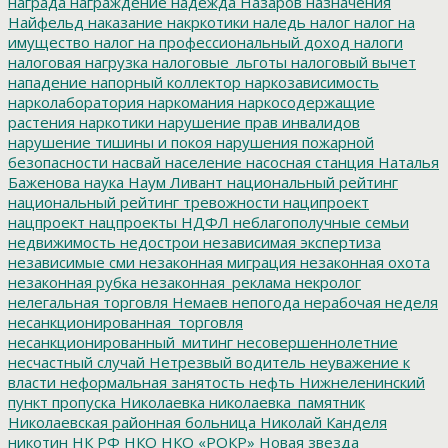
награда
награждение
надежда
Назаров
назначения
Найфельд
наказание
накркотики
наледь
налог
налог на
имущество
налог на профессиональный доход
налоги
налоговая нагрузка
налоговые_льготы
налоговый вычет
нападение
напорный коллектор
наркозависимость
нарколаборатория
наркомания
наркосодержащие
растения
наркотики
нарушение прав инвалидов
нарушение тишины и покоя
нарушения пожарной
безопасности
насвай
население
насосная станция
Наталья
Баженова
наука
Наум Ливант
национальный рейтинг
национальный рейтинг тревожности
наципроект
нацпроект
нацпроекты
НДФЛ
неблагополучные семьи
недвижимость
недострои
независимая экспертиза
независимые сми
незаконная миграция
незаконная охота
незаконная рубка
незаконная_реклама
некролог
нелегальная торговля
Немаев
непогода
нерабочая неделя
несанкционированная_торговля
несанкционированный_митинг
несовершеннолетние
несчастный случай
Нетрезвый водитель
неуважение к
власти
неформальная занятость
нефть
Нижнеленинский
пункт пропуска
Николаевка
николаевка_памятник
Николаевская районная больница
Николай Канделя
никотин
НК РФ
НКО
НКО «РОКР»
Новая звезда