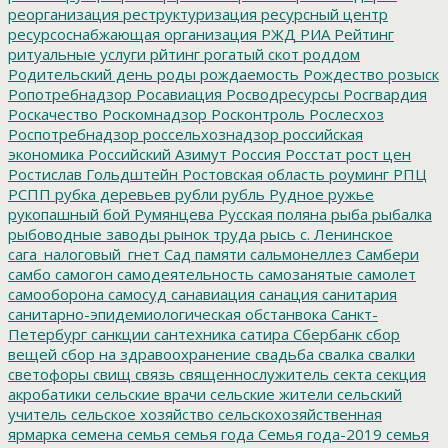
реорганизация
реструктуризация
ресурсный центр
ресурсоснабжающая организация
РЖД
РИА Рейтинг
ритуальные услуги
рйтинг
рогатый скот
роддом
Родительский день
роды
рождаемость
Рождество
розыск
Ропотребнадзор
Росавиация
Росводресурсы
Росгвардия
Роскачество
Роскомнадзор
Росконтроль
Рослесхоз
Роспотребнадзор
россельхознадзор
российская
экономика
Российский Азимут
Россия
Росстат
рост цен
Ростислав Гольдштейн
Ростовская область
роуминг
РПЦ
РСПП
рубка деревьев
рубли
рубль
Рудное
ружье
рукопашный бой
Румянцева
Русская поляна
рыба
рыбалка
рыбоводные заводы
рынок труда
рысь
с. Ленинское
сага_налоговый_гнет
Сад памяти
сальмонеллез
Самбери
самбо
самогон
самодеятельность
самозанятые
самолет
самооборона
самосуд
санавиация
санация
санитария
санитарно-эпидемиологическая обстанвока
Санкт-
Петербург
санкции
сантехника
сатира
Сбербанк
сбор
вещей
сбор на здравоохранение
свадьба
свалка
свалки
светофоры
свищ
связь
священнослужитель
секта
секция
акробатики
сельские врачи
сельские жители
сельский
учитель
сельское хозяйство
сельскохозяйственная
ярмарка
семена
семья
семья года
Семья года-2019
семья