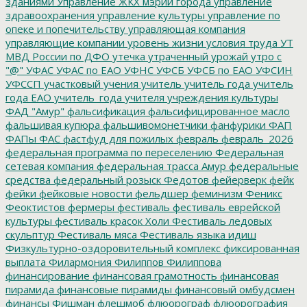
зданиями
Управление ЖКХ мэрии города
управление
здравоохранения
управление культуры
управление по
опеке и попечительству
управляющая компания
управляющие компании
уровень жизни
условия труда
УТ
МВД России по ДФО
утечка
утраченный урожай
утро с
"@"
УФАС
УФАС по ЕАО
УФНС
УФСБ
УФСБ по ЕАО
УФСИН
УФССП
участковый
учения
учитель
учитель года
учитель
года ЕАО
учитель_года
учителя
учреждения культуры
ФАД "Амур"
фальсификация
фальсифицированное масло
фальшивая купюра
фальшивомонетчики
фанфурики
ФАП
ФАПы
ФАС
фастфуд для пожилых
февраль
февраль_2026
федеральная программа по переселению
Федеральная
сетевая компания
федеральная трасса Амур
федеральные
средства
федеральный розыск
Федотов
фейерверк
фейк
фейки
фейковые новости
фельдшер
феминизм
Феникс
Феоктистов
фермеры
фестиваль
фестиваль еврейской
культуры
фестиваль красок Холи
Фестиваль ледовых
скульптур
Фестиваль мяса
Фестиваль языка идиш
Физкультурно-оздоровительный комплекс
фиксированная
выплата
Филармония
Филиппов
Филиппова
финансирование
финансовая грамотность
финансовая
пирамида
финансовые пирамиды
финансовый омбудсмен
финансы
Фишман
флешмоб
флюорограф
флюорография