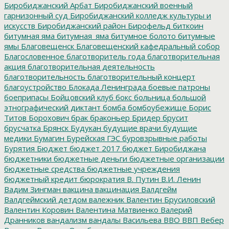
Биробиджанский Арбат
Биробиджанский военный
гарнизонный суд
Биробиджанский колледж культуры и
искусств
Биробиджанский район
Бирофельд
биткоин
битумная яма
битумная_яма
битумное болото
битумные
ямы
Благовещенск
Благовещенский кафедральный собор
Благословенное
благотворитель года
благотворительная
акция
благотворительная деятельность
благотворительность
благотворительный концерт
благоустройство
Блокада Ленинграда
боевые патроны
боеприпасы
Бойцовский клуб
бокс
больница
большой
этнографический диктант
бомба
бомбоубежище
Борис
Титов
Борохович
брак
браконьер
Бридер
брусит
брусчатка
Брянск
Будукан
будущие врачи
будущие
медики
Бумагин
Бурейская ГЭС
буровзрывные работы
Бурятия
Бюджет
бюджет 2017
бюджет Биробиджана
бюджетники
бюджетные деньги
бюджетные организации
бюджетные средства
бюджетные учреждения
бюджетный кредит
бюрократия
В. Путин
В.И. Ленин
Вадим Зингман
вакцина
вакцинация
Валдгейм
Валдгеймский детдом
валежник
Валентин Брусиловский
Валентин Коровин
Валентина Матвиенко
Валерий
Дранников
вандализм
вандалы
Васильева
ВВО
ВВП
Вебер