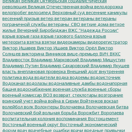
Великан
Великая Октябрьская социалистическая
революция
Великая Отечественная война
велодорожка
велопробег
велосипед
Верховный суд
весенние каникулы
весенний призыв
ветер
ветеран
ветераны
ветераны
пограничной службы
ветераны_СВО
ветхие дома
ветхое
жилье
Вечерний Биробиджан
ВЖС "Надежда России"
взрыв
взрыв газа
взрыв газового баллона
взрыв
метеорита
взятка
взятки
видеокамеры
видеорегистратор
Виктор Ишавев
Виктор Ишаев
Виктор Орёл
Виктор
Солнцев
викторина
Винников
вице-премьер
ВИЧ
ВККС
Владивосток
Владимир Марковский
Владимир Мишустин
Владимир Путин
Владимир Сахаровский
Владимир Якушев
власть
внеплановая проверка
Внешний долг
внутренняя
политика
вода
водители
водка
водоемы
водоисточник
Водоканал
водолазы
водоналивные дамбы
водонапорная
башня
водоснабжение
военная служба
военные сборы
военный комиссар
ВОЗ
возврат_стеклотары
возгорание
воинский учет
война
война в Сирии
Войтенков
вокзал
волейбол
волк
Волонтеры
Волочаевка
Волочаевская битва
Волочаевский бой
вольная борьба
Ворожбит
Воропаева
воспитательная колония
воспоминания
Востокцемент
Восточный военный округ
Восточный экономический
форум
врач
врачебные ошибки
врачи
вредные привычки