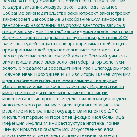
земли
ЗАГС
задержание
задолженность
займ
заказник
Ульдура
заказник Ульдуры
закон
Законодательное
Собрание
законодательство
законопреокт
законопроект
законороект
Заксобрание
Заксобрание ЕАО
заморозка
пенсионных накоплений
заморозки
занятость
запись в
школу
заповедник "Бастак"
заповедники
заработная плата
Заречье
зарплата
зарплаты
заслуженный работник ЖКХ
зачистка_судей
защита прав предпринимателей
защита
предпринимателей
здравоохранение
земледельцы
землетрясение
земля
земский доктор
Земский_учитель
зима пришла
змеи
змея
золотой губернатор
Золотухин
золотые медалисты
зоозащитники
Иван Благодырь
Иван
Голунов
Иван Проходцев
ИВЛ
ивс
Игорь Ткачев
игрушки
идиш
избиение
избирательная кампания
избирком
Известковый
измени жизнь к лучшему
Израиль
имена
импорт
инвалиды
инвестирование
инвестиции
инвестиционные проекты
индекс самоизоляции
индекс
человеческого развития
индексация
инновационное
развитие
иностранные государства
инспектор ДПС
инсульт
интервью
Интернет
инфекционная больница
инфекция
инфляция
инфраструктура
ипотека
Ирина
Пинчук
Иркутская область
иск
искусственная елка
искусственный_интеллект
исправительная колония