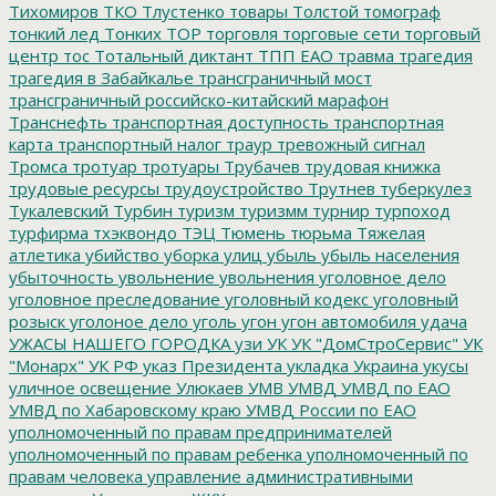
Тихомиров
ТКО
Тлустенко
товары
Толстой
томограф
тонкий лед
Тонких
ТОР
торговля
торговые сети
торговый
центр
тос
Тотальный диктант
ТПП ЕАО
травма
трагедия
трагедия в Забайкалье
трансграничный мост
трансграничный российско-китайский марафон
Транснефть
транспортная доступность
транспортная
карта
транспортный налог
траур
тревожный сигнал
Тромса
тротуар
тротуары
Трубачев
трудовая книжка
трудовые ресурсы
трудоустройство
Трутнев
туберкулез
Тукалевский
Турбин
туризм
туризмм
турнир
турпоход
турфирма
тхэквондо
ТЭЦ
Тюмень
тюрьма
Тяжелая
атлетика
убийство
уборка улиц
убыль
убыль населения
убыточность
увольнение
увольнения
уголовное дело
уголовное преследование
уголовный кодекс
уголовный
розыск
уголоное дело
уголь
угон
угон автомобиля
удача
УЖАСЫ НАШЕГО ГОРОДКА
узи
УК
УК "ДомСтроСервис"
УК
"Монарх"
УК РФ
указ Президента
укладка
Украина
укусы
уличное освещение
Улюкаев
УМВ
УМВД
УМВД по ЕАО
УМВД по Хабаровскому краю
УМВД России по ЕАО
уполномоченный по правам предпринимателей
уполномоченный по правам ребенка
уполномоченный по
правам человека
управление административными