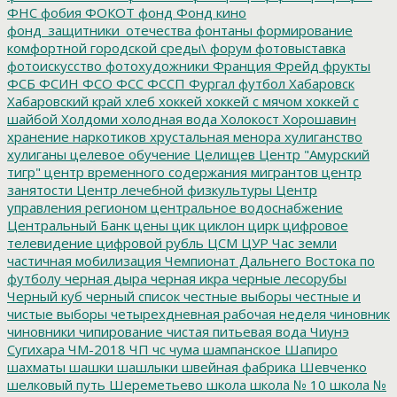
ФНС
фобия
ФОКОТ
фонд
Фонд кино
фонд_защитники_отечества
фонтаны
формирование
комфортной городской среды\
форум
фотовыставка
фотоискусство
фотохудожники
Франция
Фрейд
фрукты
ФСБ
ФСИН
ФСО
ФСС
ФССП
Фургал
футбол
Хабаровск
Хабаровский край
хлеб
хоккей
хоккей с мячом
хоккей с
шайбой
Холдоми
холодная вода
Холокост
Хорошавин
хранение наркотиков
хрустальная менора
хулиганство
хулиганы
целевое обучение
Целищев
Центр "Амурский
тигр"
центр временного содержания мигрантов
центр
занятости
Центр лечебной физкультуры
Центр
управления регионом
центральное водоснабжение
Центральный Банк
цены
цик
циклон
цирк
цифровое
телевидение
цифровой рубль
ЦСМ
ЦУР
Час земли
частичная мобилизация
Чемпионат Дальнего Востока по
футболу
черная дыра
черная икра
черные лесорубы
Черный куб
черный список
честные выборы
честные и
чистые выборы
четырехдневная рабочая неделя
чиновник
чиновники
чипирование
чистая питьевая вода
Чиунэ
Сугихара
ЧМ-2018
ЧП
чс
чума
шампанское
Шапиро
шахматы
шашки
шашлыки
швейная фабрика
Шевченко
шелковый путь
Шереметьево
школа
школа № 10
школа №