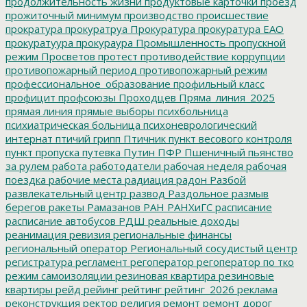
продолжительность жизни
продуктовые карточки
проезд
прожиточный минимум
производство
происшествие
прократура
прокуратруа
Прокуратура
прокуратура ЕАО
прокуратуура
прокураура
Промышленность
пропускной
режим
Просветов
протест
противодействие коррупции
противопожарный период
противопожарный режим
профессиональное_образование
профильный класс
профицит
профсоюзы
Проходцев
Пряма_линия_2025
прямая линия
прямые выборы
психбольница
психиатрическая больница
психоневрологический
интернат
птичий грипп
Птичник
пункт весового контроля
пункт пропуска
путевка
Путин
ПФР
Пшеничный
пьянство
за рулем
работа
работодатели
рабочая неделя
рабочая
поездка
рабочие места
радиация
радон
Разбой
развлекательный центр
развод
Раздольное
размыв
берегов
ракеты
Рамазанов
РАН
РАНХиГС
расписание
расписание автобусов
РДШ
реальные доходы
реанимация
ревизия
региональные финансы
региональный оператор
Региональный сосудистый центр
регистратура
регламент
регоператор
регоператор по тко
режим самоизоляции
резиновая квартира
резиновые
квартиры
рейд
рейинг
рейтинг
рейтинг_2026
реклама
реконструкция
ректор
религия
ремонт
ремонт дорог