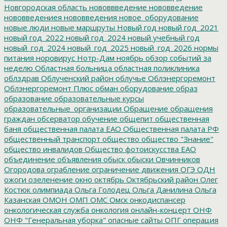
Новгородская область
нововвведение
нововведение
нововведениея
нововведения
новое_оборудование
новые люди
новые маршруты
Новый год
новый год_2021
новый год_2022
новый год_2024
новый учебный год
новый_год_2024
новый_год_2025
новый_год_2026
нормы
питания
норовирус
Нотр-Дам
ноябрь
обзор событий за
неделю
Областная больница
областная поликлиника
облздрав
Облученский район
облучье
Облэнергоремонт
Облэнергоремонт Плюс
обман
оборудование
образ
образование
образовательные курсы
образовательные_организации
Обращение
обращения
граждан
обсерватор
обучение
общепит
общественная
баня
общественная палата ЕАО
Общественная палата РФ
общественный транспорт
общество
общество "Знание"
общество инвалидов
Общество фотоискусства ЕАО
объединение
объявления
обыск
обыски
Овчинников
Огородова
ограбление
ограничение движения
ОГЭ
ОДН
ожоги
озеленение
окно
октябрь
Октябрьский район
Олег
Костюк
олимпиада
Ольга Голодец
Ольга Данилина
Ольга
Казанская
ОМОН
ОМП
ОМС
Омск
онкодиспансер
онкологическая служба
онкология
онлайн-концерт
ОНФ
ОНФ "Генеральная уборка"
опасные сайты
ОПГ
операция