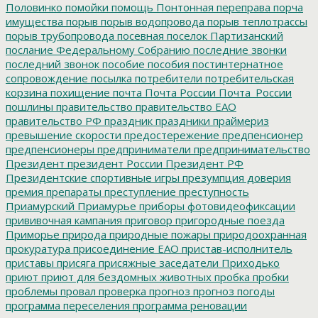
Половинко
помойки
помощь
Понтонная переправа
порча
имущества
порыв
порыв водопровода
порыв теплотрассы
порыв трубопровода
посевная
поселок Партизанский
послание Федеральному Собранию
последние звонки
последний звонок
пособие
пособия
постинтернатное
сопровождение
посылка
потребители
потребительская
корзина
похищение
почта
Почта России
Почта_России
пошлины
правительство
правительство ЕАО
правительство РФ
праздник
праздники
праймериз
превышение скорости
предостережение
предпенсионер
предпенсионеры
предприниматели
предпринимательство
Президент
президент России
Президент РФ
Президентские спортивные игры
презумпция доверия
премия
препараты
преступление
преступность
Приамурский
Приамурье
приборы фотовидеофиксации
прививочная кампания
приговор
пригородные поезда
Приморье
природа
природные пожары
природоохранная
прокуратура
присоединение ЕАО
пристав-исполнитель
приставы
присяга
присяжные заседатели
Приходько
приют
приют для бездомных животных
пробка
пробки
проблемы
провал
проверка
прогноз
прогноз погоды
программа переселения
программа реновации