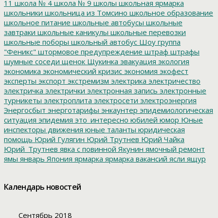
11
школа № 4
школа № 9
школы
школьная ярмарка
школьники
школьница из Томсино
школьное образование
школьное питание
школьные автобусы
школьные
завтраки
школьные каникулы
школьные перевозки
школьные поборы
школьный автобус
Шоу группа
"Феникс"
штормовое предупреждение
штраф
штрафы
шумные соседи
щенок
Щукинка
эвакуация
экология
экономика
экономический кризис
экономия
экофест
эксперты
экспорт
экстремизм
электрика
электричество
электричка
электрички
электронная запись
электронные
турникеты
электроплита
электросети
электроэнергия
Энергосбыт
энерготарифы
энкаунтер
эпидемиологическая
ситуация
эпидемия
это_интересно
юбилей
юмор
Юные
инспекторы движения
юные таланты
юридическая
помощь
Юрий Гулягин
Юрий Трутнев
Юрий Чайка
Юрий_Трутнев
явка с повинной
Якунин
ямочный ремонт
ямы
январь
Япония
ярмарка
ярмарка вакансий
ясли
ящур
Календарь новостей
Сентябрь 2018