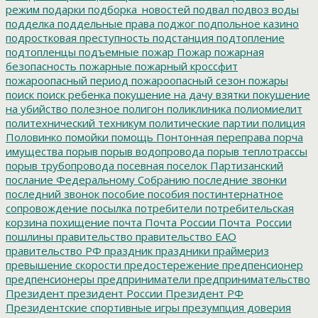
режим
подарки
подборка_новостей
подвал
подвоз воды
подделка
поддельные права
поджог
подпольное казино
подростковая преступность
подстанция
подтопление
подтопленцы
подъемные
пожар
Пожар
пожарная
безопасность
пожарные
пожарный кроссфит
пожароопасный период
пожароопасный сезон
пожары
поиск
поиск ребенка
покушение на дачу взятки
покушение
на убийство
полезное
полигон
поликлиника
полиомиелит
политехнический техникум
политические партии
полиция
Половинко
помойки
помощь
Понтонная переправа
порча
имущества
порыв
порыв водопровода
порыв теплотрассы
порыв трубопровода
посевная
поселок Партизанский
послание Федеральному Собранию
последние звонки
последний звонок
пособие
пособия
постинтернатное
сопровождение
посылка
потребители
потребительская
корзина
похищение
почта
Почта России
Почта_России
пошлины
правительство
правительство ЕАО
правительство РФ
праздник
праздники
праймериз
превышение скорости
предостережение
предпенсионер
предпенсионеры
предприниматели
предпринимательство
Президент
президент России
Президент РФ
Президентские спортивные игры
презумпция доверия