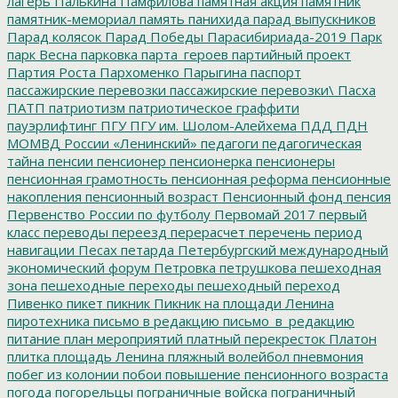
лагерь
Палькина
Памфилова
памятная акция
памятник
памятник-мемориал
память
панихида
парад выпускников
Парад колясок
Парад Победы
Парасибириада-2019
Парк
парк Весна
парковка
парта_героев
партийный проект
Партия Роста
Пархоменко
Парыгина
паспорт
пассажирские перевозки
пассажирские перевозки\
Пасха
ПАТП
патриотизм
патриотическое граффити
пауэрлифтинг
ПГУ
ПГУ им. Шолом-Алейхема
ПДД
ПДН
МОМВД России «Ленинский»
педагоги
педагогическая
тайна
пенсии
пенсионер
пенсионерка
пенсионеры
пенсионная грамотность
пенсионная реформа
пенсионные
накопления
пенсионный возраст
Пенсионный фонд
пенсия
Первенство России по футболу
Первомай 2017
первый
класс
переводы
переезд
перерасчет
перечень
период
навигации
Песах
петарда
Петербургский международный
экономический форум
Петровка
петрушкова
пешеходная
зона
пешеходные переходы
пешеходный переход
Пивенко
пикет
пикник
Пикник на площади Ленина
пиротехника
письмо в редакцию
письмо_в_редакцию
питание
план мероприятий
платный перекресток
Платон
плитка
площадь Ленина
пляжный волейбол
пневмония
побег из колонии
побои
повышение пенсионного возраста
погода
погорельцы
пограничные войска
пограничный