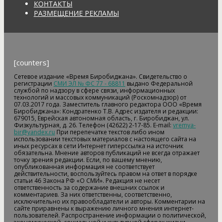
КОНТАКТЫ
РАЗМЕЩЕНИЕ РЕКЛАМЫ
[counters]
Сетевое издание «Время Биробиджана». Свидетельство о
регистрации
СМИ ЭЛ № ФС 77 - 68811
выдано Федеральной
службой по надзору в сфере связи, информационных
технологий и массовых коммуникаций (Роскомнадзор) от
07.03.2017 года. Заместитель главного редактора ООО «Время
Биробиджана»: Кондратенко Т.В. Адрес издателя и редакции:
679015, Еврейская автономная область, г. Биробиджан, ул.
Физкультурная, д. 26. Телефон (42622) 2-17-85. E-mail:
vremya-
bir@yandex.ru
При перепечатке текстов либо ином
использовании текстовых материалов с настоящего сайта на
иных ресурсах в сети Интернет гиперссылка на источник
обязательна. Мнение авторов публикаций не всегда отражает
точку зрения редакции. Если, по вашему мнению,
опубликованная информация не соответствует
действительности, воспользуйтесь правом на ответ в порядке
статьи 46 Закона РФ «О СМИ». Редакция не несет
ответственность за содержание внешних ссылок и
комментариев. За них ответственны, соответственно,
исключительно их правообладатели и авторы. Комментарии на
сайте приравнены к выражению личного мнения интернет-
пользователей. Распространение информации о политической,