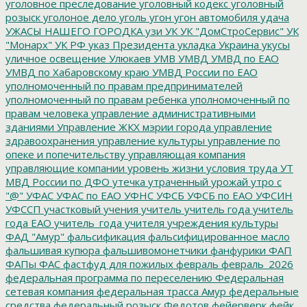
уголовное преследование
уголовный кодекс
уголовный
розыск
уголоное дело
уголь
угон
угон автомобиля
удача
УЖАСЫ НАШЕГО ГОРОДКА
узи
УК
УК "ДомСтроСервис"
УК
"Монарх"
УК РФ
указ Президента
укладка
Украина
укусы
уличное освещение
Улюкаев
УМВ
УМВД
УМВД по ЕАО
УМВД по Хабаровскому краю
УМВД России по ЕАО
уполномоченный по правам предпринимателей
уполномоченный по правам ребенка
уполномоченный по
правам человека
управление административными
зданиями
Управление ЖКХ мэрии города
управление
здравоохранения
управление культуры
управление по
опеке и попечительству
управляющая компания
управляющие компании
уровень жизни
условия труда
УТ
МВД России по ДФО
утечка
утраченный урожай
утро с
"@"
УФАС
УФАС по ЕАО
УФНС
УФСБ
УФСБ по ЕАО
УФСИН
УФССП
участковый
учения
учитель
учитель года
учитель
года ЕАО
учитель_года
учителя
учреждения культуры
ФАД "Амур"
фальсификация
фальсифицированное масло
фальшивая купюра
фальшивомонетчики
фанфурики
ФАП
ФАПы
ФАС
фастфуд для пожилых
февраль
февраль_2026
федеральная программа по переселению
Федеральная
сетевая компания
федеральная трасса Амур
федеральные
средства
федеральный розыск
Федотов
фейерверк
фейк