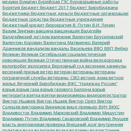
медики
Бумагин
Бурейская ГЭС
буровзрывные работы
Бурятия
Бюджет
бюджет 2017
бюджет Биробиджана
бюджетники
бюджетные деньги
бюджетные организации
бюджетные средства
бюджетные учреждения
бюджетный кредит
бюрократия
В. Путин
В.И. Ленин
Вадим Зингман
вакцина
вакцинация
Валдгейм
Валдгеймский детдом
валежник
Валентин Брусиловский
Валентин Коровин
Валентина Матвиенко
Валерий
Дранников
вандализм
вандалы
Васильева
ВВО
ВВП
Вебер
Великан
Великая Октябрьская социалистическая
революция
Великая Отечественная война
велодорожка
велопробег
велосипед
Верховный суд
весенние каникулы
весенний призыв
ветер
ветеран
ветераны
ветераны
пограничной службы
ветераны_СВО
ветхие дома
ветхое
жилье
Вечерний Биробиджан
ВЖС "Надежда России"
взрыв
взрыв газа
взрыв газового баллона
взрыв
метеорита
взятка
взятки
видеокамеры
видеорегистратор
Виктор Ишавев
Виктор Ишаев
Виктор Орёл
Виктор
Солнцев
викторина
Винников
вице-премьер
ВИЧ
ВККС
Владивосток
Владимир Марковский
Владимир Мишустин
Владимир Путин
Владимир Сахаровский
Владимир Якушев
власть
внеплановая проверка
Внешний долг
внутренняя
политика
вода
водители
водка
водоемы
водоисточник