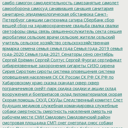
самбо
самогон
самодеятельность
самозанятые
самолет
самооборона
самосуд
санавиация
санация
санитария
санитарно-эпидемиологическая обстанвока
Санкт-
Петербург
санкции
сантехника
сатира
Сбербанк
сбор
вещей
сбор на здравоохранение
свадьба
свалка
свалки
светофоры
свищ
связь
священнослужитель
секта
секция
акробатики
сельские врачи
сельские жители
сельский
учитель
сельское хозяйство
сельскохозяйственная
ярмарка
семена
семья
семья года
Семья года-2019
семья
года-2020
Семья года-2021
Сенаторы
сено
сентябрь
Сергей Ерёмин
Сергей Солтус
Сергей Фургал
сертификат
сибиреязвенные захоронения
сигареты
СИЗО
сирена
Сирия
Сироткин
сироты
система оповещения
система
оповещения населения
СК
СК России
СК РФ
СК РФ по
Хабаровскому краю
сказка
скандал
сквер
сквер
пограничников
скейт-парк
скидка
скидки и акции
склад
вооружения и боеприпасов
склад пиломатериалов
скорая
Скорая помощь
СКУД
СКУДы
Следственный комитет
Слет
будущих медиков
служебная командировка
служебные
собаки
смертность
смертность населения
смерть на
рабочем месте
СМИ
Смидович
Смидовичский район
смотровая площадка
СМП
снег
снегопад
снюс
собаки