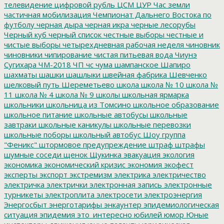
телевидение
цифровой рубль
ЦСМ
ЦУР
Час земли
частичная мобилизация
Чемпионат Дальнего Востока по
футболу
черная дыра
черная икра
черные лесорубы
Черный куб
черный список
честные выборы
честные и
чистые выборы
четырехдневная рабочая неделя
чиновник
чиновники
чипирование
чистая питьевая вода
Чиунэ
Сугихара
ЧМ-2018
ЧП
чс
чума
шампанское
Шапиро
шахматы
шашки
шашлыки
швейная фабрика
Шевченко
шелковый путь
Шереметьево
школа
школа № 10
школа №
11
школа № 4
школа № 9
школы
школьная ярмарка
школьники
школьница из Томсино
школьное образование
школьное питание
школьные автобусы
школьные
завтраки
школьные каникулы
школьные перевозки
школьные поборы
школьный автобус
Шоу группа
"Феникс"
штормовое предупреждение
штраф
штрафы
шумные соседи
щенок
Щукинка
эвакуация
экология
экономика
экономический кризис
экономия
экофест
эксперты
экспорт
экстремизм
электрика
электричество
электричка
электрички
электронная запись
электронные
турникеты
электроплита
электросети
электроэнергия
Энергосбыт
энерготарифы
энкаунтер
эпидемиологическая
ситуация
эпидемия
это_интересно
юбилей
юмор
Юные