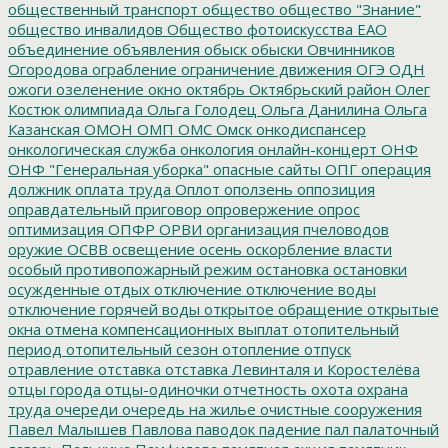
общественный транспорт
общество
общество "Знание"
общество инвалидов
Общество фотоискусства ЕАО
объединение
объявления
обыск
обыски
Овчинников
Огородова
ограбление
ограничение движения
ОГЭ
ОДН
ожоги
озеленение
окно
октябрь
Октябрьский район
Олег
Костюк
олимпиада
Ольга Голодец
Ольга Данилина
Ольга
Казанская
ОМОН
ОМП
ОМС
Омск
онкодиспансер
онкологическая служба
онкология
онлайн-концерт
ОНФ
ОНФ "Генеральная уборка"
опасные сайты
ОПГ
операция
должник
оплата труда
Оплот
оползень
оппозиция
оправдательный приговор
опровержение
опрос
оптимизация
ОПФР
ОРВИ
организация пчеловодов
оружие
ОСВВ
освещение
осень
оскорбление власти
особый противопожарный режим
остановка
остановки
осужденные
отдых
отключение
отключение воды
отключение горячей воды
открытое обращение
открытые
окна
отмена компенсационных выплат
отопительный
период
отопительный сезон
отопление
отпуск
отравление
отставка
отставка Левинталя и Коростелёва
отцы города
отцы-одиночки
отчетность
охота
охрана
труда
очереди
очередь на жилье
очистные сооружения
Павел Малышев
Павлова
паводок
падение
пал
палаточный