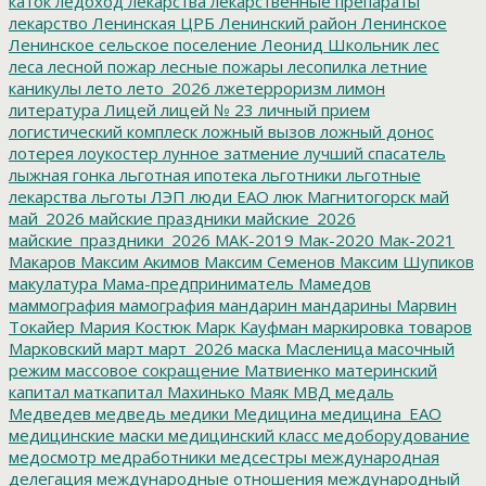
каток
ледоход
лекарства
лекарственные препараты
лекарство
Ленинская ЦРБ
Ленинский район
Ленинское
Ленинское сельское поселение
Леонид Школьник
лес
леса
лесной пожар
лесные пожары
лесопилка
летние
каникулы
лето
лето_2026
лжетерроризм
лимон
литература
Лицей
лицей № 23
личный прием
логистический комплеск
ложный вызов
ложный донос
лотерея
лоукостер
лунное затмение
лучший спасатель
лыжная гонка
льготная ипотека
льготники
льготные
лекарства
льготы
ЛЭП
люди ЕАО
люк
Магнитогорск
май
май_2026
майские праздники
майские_2026
майские_праздники_2026
МАК-2019
Мак-2020
Мак-2021
Макаров
Максим Акимов
Максим Семенов
Максим Шупиков
макулатура
Мама-предприниматель
Мамедов
маммография
мамография
мандарин
мандарины
Марвин
Токайер
Мария Костюк
Марк Кауфман
маркировка товаров
Марковский
март
март_2026
маска
Масленица
масочный
режим
массовое сокращение
Матвиенко
материнский
капитал
маткапитал
Махинько
Маяк
МВД
медаль
Медведев
медведь
медики
Медицина
медицина_ЕАО
медицинские маски
медицинский класс
медоборудование
медосмотр
медработники
медсестры
международная
делегация
международные отношения
международный