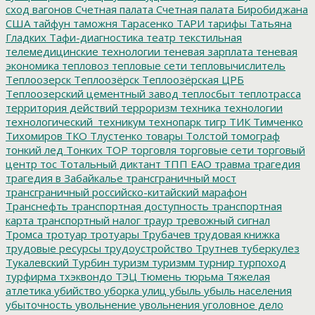
сход вагонов
Счетная палата
Счетная палата Биробиджана
США
тайфун
таможня
Тарасенко
ТАРИ
тарифы
Татьяна
Гладких
Тафи-диагностика
театр
текстильная
телемедицинские технологии
теневая зарплата
теневая
экономика
тепловоз
тепловые сети
тепловычислитель
Теплоозерск
Теплоозёрск
Теплоозёрская ЦРБ
Теплоозерский цементный завод
теплосбыт
теплотрасса
территория действий
терроризм
техника
технологии
технологический_техникум
технопарк
тигр
ТИК
Тимченко
Тихомиров
ТКО
Тлустенко
товары
Толстой
томограф
тонкий лед
Тонких
ТОР
торговля
торговые сети
торговый
центр
тос
Тотальный диктант
ТПП ЕАО
травма
трагедия
трагедия в Забайкалье
трансграничный мост
трансграничный российско-китайский марафон
Транснефть
транспортная доступность
транспортная
карта
транспортный налог
траур
тревожный сигнал
Тромса
тротуар
тротуары
Трубачев
трудовая книжка
трудовые ресурсы
трудоустройство
Трутнев
туберкулез
Тукалевский
Турбин
туризм
туризмм
турнир
турпоход
турфирма
тхэквондо
ТЭЦ
Тюмень
тюрьма
Тяжелая
атлетика
убийство
уборка улиц
убыль
убыль населения
убыточность
увольнение
увольнения
уголовное дело