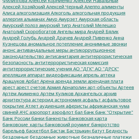
Филиппова
Алексей Корниенко
Алексей Навальный
Алексей Хозяйский
Алексей Черный
Алеппо
алименты
Алиса
алкоголизация
Алкоголь
алкогольная продукция
аллергия
альманах
Амур
Амурзет
Амурская область
Амурский полоз
амурский тигр
Анатолий Мелешко
Анатолий Скоробогатов
Ангелы мира
Андрей Бялик
Андрей Голубь
Андрей Драчев
Андрей Пивенко
Анна
Кузнецова
аномальное потепление
анонимные звонки
анонс
антивандальные меры
антикоррупционное
законодательство
антисанитария
антитеррористическая
безопасность
антитеррористическая комиссия
антитеррористические учения
АО "ДГК"
АО "ДРСК"
апелляция
аппарат видеофиксации
апрель
аптека
Арашуков
Арбат
Арена
аренда земли
арендная плата
арест
арест счетов
Армия
Арнаполин
арт-объекты
Артеев
Артём Акименко
Артём Куликов
Архангельск
архив
архитектура
астероид
астрономия
асфальт
асфальтовое
покрытие
Атлет
аудиенция
аферисты
африканская чума
свиней
АЧС
аэропорт
аэрофлот
бал
банк
банк "Открытие"
Банк России
банки
банкноты
банковская карта
банковские_карты
банковский роуминг
банкротство
барельеф
баскетбол
Бастак
Бастрыкин
батут
Бедность
бездомные
бездомные животные
безналичные платежи