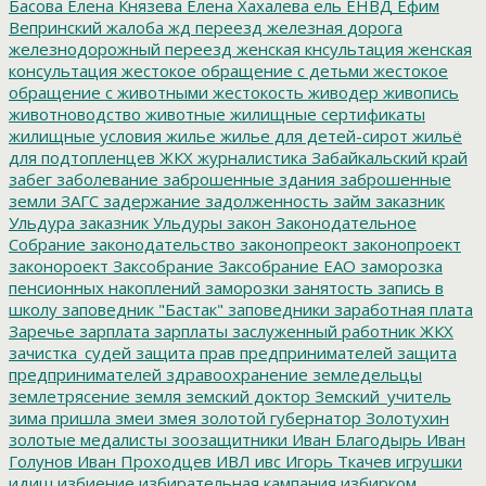
Басова
Елена Князева
Елена Хахалева
ель
ЕНВД
Ефим
Вепринский
жалоба
жд переезд
железная дорога
железнодорожный переезд
женская кнсультация
женская
консультация
жестокое обращение с детьми
жестокое
обращение с животными
жестокость
живодер
живопись
животноводство
животные
жилищные сертификаты
жилищные условия
жилье
жилье для детей-сирот
жильё
для подтопленцев
ЖКХ
журналистика
Забайкальский край
забег
заболевание
заброшенные здания
заброшенные
земли
ЗАГС
задержание
задолженность
займ
заказник
Ульдура
заказник Ульдуры
закон
Законодательное
Собрание
законодательство
законопреокт
законопроект
законороект
Заксобрание
Заксобрание ЕАО
заморозка
пенсионных накоплений
заморозки
занятость
запись в
школу
заповедник "Бастак"
заповедники
заработная плата
Заречье
зарплата
зарплаты
заслуженный работник ЖКХ
зачистка_судей
защита прав предпринимателей
защита
предпринимателей
здравоохранение
земледельцы
землетрясение
земля
земский доктор
Земский_учитель
зима пришла
змеи
змея
золотой губернатор
Золотухин
золотые медалисты
зоозащитники
Иван Благодырь
Иван
Голунов
Иван Проходцев
ИВЛ
ивс
Игорь Ткачев
игрушки
идиш
избиение
избирательная кампания
избирком