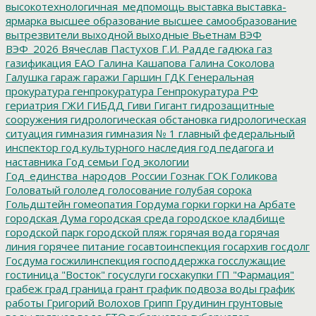
высокотехнологичная_медпомощь
выставка
выставка-
ярмарка
высшее образование
высшее самообразование
вытрезвители
выходной
выходные
Вьетнам
ВЭФ
ВЭФ_2026
Вячеслав Пастухов
Г.И. Радде
гадюка
газ
газификация ЕАО
Галина Кашапова
Галина Соколова
Галушка
гараж
гаражи
Гаршин
ГДК
Генеральная
прокуратура
генпрокуратура
Генпрокуратура РФ
гериатрия
ГЖИ
ГИБДД
Гиви
Гигант
гидрозащитные
сооружения
гидрологическая обстановка
гидрологическая
ситуация
гимназия
гимназия № 1
главный федеральный
инспектор
год культурного наследия
год педагога и
наставника
Год семьи
Год экологии
Год_единства_народов_России
Гознак
ГОК
Голикова
Головатый
гололед
голосование
голубая сорока
Гольдштейн
гомеопатия
Гордума
горки
горки на Арбате
городская Дума
городская среда
городское кладбище
городской парк
городской пляж
горячая вода
горячая
линия
горячее питание
госавтоинспекция
госархив
госдолг
Госдума
госжилинспекция
господдержка
госслужащие
гостиница "Восток"
госуслуги
госхакупки
ГП "Фармация"
грабеж
град
граница
грант
график подвоза воды
график
работы
Григорий Волохов
Грипп
Грудинин
грунтовые