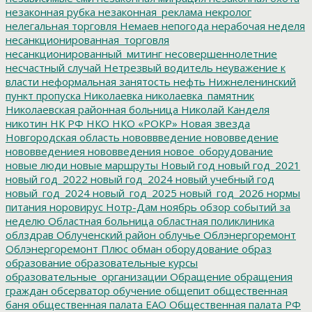
незаконная рубка
незаконная_реклама
некролог
нелегальная торговля
Немаев
непогода
нерабочая неделя
несанкционированная_торговля
несанкционированный_митинг
несовершеннолетние
несчастный случай
Нетрезвый водитель
неуважение к
власти
неформальная занятость
нефть
Нижнеленинский
пункт пропуска
Николаевка
николаевка_памятник
Николаевская районная больница
Николай Канделя
никотин
НК РФ
НКО
НКО «РОКР»
Новая звезда
Новгородская область
нововвведение
нововведение
нововведениея
нововведения
новое_оборудование
новые люди
новые маршруты
Новый год
новый год_2021
новый год_2022
новый год_2024
новый учебный год
новый_год_2024
новый_год_2025
новый_год_2026
нормы
питания
норовирус
Нотр-Дам
ноябрь
обзор событий за
неделю
Областная больница
областная поликлиника
облздрав
Облученский район
облучье
Облэнергоремонт
Облэнергоремонт Плюс
обман
оборудование
образ
образование
образовательные курсы
образовательные_организации
Обращение
обращения
граждан
обсерватор
обучение
общепит
общественная
баня
общественная палата ЕАО
Общественная палата РФ