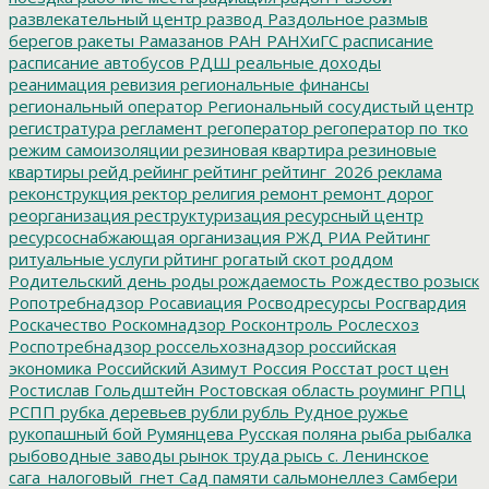
развлекательный центр
развод
Раздольное
размыв
берегов
ракеты
Рамазанов
РАН
РАНХиГС
расписание
расписание автобусов
РДШ
реальные доходы
реанимация
ревизия
региональные финансы
региональный оператор
Региональный сосудистый центр
регистратура
регламент
регоператор
регоператор по тко
режим самоизоляции
резиновая квартира
резиновые
квартиры
рейд
рейинг
рейтинг
рейтинг_2026
реклама
реконструкция
ректор
религия
ремонт
ремонт дорог
реорганизация
реструктуризация
ресурсный центр
ресурсоснабжающая организация
РЖД
РИА Рейтинг
ритуальные услуги
рйтинг
рогатый скот
роддом
Родительский день
роды
рождаемость
Рождество
розыск
Ропотребнадзор
Росавиация
Росводресурсы
Росгвардия
Роскачество
Роскомнадзор
Росконтроль
Рослесхоз
Роспотребнадзор
россельхознадзор
российская
экономика
Российский Азимут
Россия
Росстат
рост цен
Ростислав Гольдштейн
Ростовская область
роуминг
РПЦ
РСПП
рубка деревьев
рубли
рубль
Рудное
ружье
рукопашный бой
Румянцева
Русская поляна
рыба
рыбалка
рыбоводные заводы
рынок труда
рысь
с. Ленинское
сага_налоговый_гнет
Сад памяти
сальмонеллез
Самбери