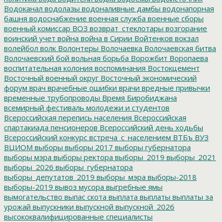
Водоканал
водолазы
водоналивные дамбы
водонапорная
башня
водоснабжение
военная служба
военные сборы
военный комиссар
ВОЗ
возврат_стеклотары
возгорание
воинский учет
война
война в Сирии
Войтенков
вокзал
волейбол
волк
Волонтеры
Волочаевка
Волочаевская битва
Волочаевский бой
вольная борьба
Ворожбит
Воропаева
воспитательная колония
воспоминания
Востокцемент
Восточный военный округ
Восточный экономический
форум
врач
врачебные ошибки
врачи
вредные привычки
временные трубопроводы
Время Биробиджана
всемирный фестиваль молодежи и студентов
Всероссийская перепись населения
Всероссийская
спартакиада пенсионеров
Всероссийский день ходьбы
Всероссийский конкурс
встреча_с_населением
ВТБъ
ВУЗ
ВЦИОМ
выборы
выборы 2017
выборы губернатора
выборы мэра
выборы ректора
выборы_2019
выборы_2021
выборы_2026
выборы_губернатора
выборы_депутатов_2019
выборы_мэра
выборы-2018
выборы-2019
вывоз мусора
выгребные ямы
вымогательство
выпас скота
выплата
выплаты
выплаты за
урожай
выпускники
выпускной
выпускной_2026
высококвалифицированные специалисты