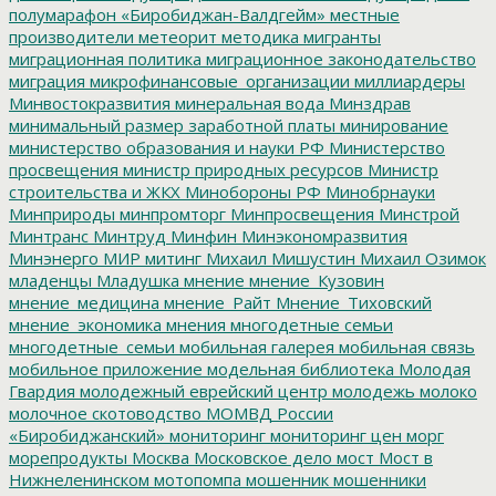
полумарафон «Биробиджан-Валдгейм»
местные
производители
метеорит
методика
мигранты
миграционная политика
миграционное законодательство
миграция
микрофинансовые_организации
миллиардеры
Минвостокразвития
минеральная вода
Минздрав
минимальный размер заработной платы
минирование
министерство образования и науки РФ
Министерство
просвещения
министр природных ресурсов
Министр
строительства и ЖКХ
Минобороны РФ
Минобрнауки
Минприроды
минпромторг
Минпросвещения
Минстрой
Минтранс
Минтруд
Минфин
Минэкономразвития
Минэнерго
МИР
митинг
Михаил Мишустин
Михаил Озимок
младенцы
Младушка
мнение
мнение_Кузовин
мнение_медицина
мнение_Райт
Мнение_Тиховский
мнение_экономика
мнения
многодетные семьи
многодетные_семьи
мобильная галерея
мобильная связь
мобильное приложение
модельная библиотека
Молодая
Гвардия
молодежный еврейский центр
молодежь
молоко
молочное скотоводство
МОМВД России
«Биробиджанский»
мониторинг
мониторинг цен
морг
морепродукты
Москва
Московское дело
мост
Мост в
Нижнеленинском
мотопомпа
мошенник
мошенники