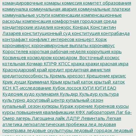
командировочные
комары
комиссия
комитет образования
коммуналка
коммунальная авария
коммунальные платежи
коммунальные услуги
компенсации
компенсационные
расходы
компенсация
комфортная городская среда
кондитерские изделия
конкурс
Конрад
Константин
Лазарев
конституционный суд
конституция
контрабанда
контрафакт
конфликт интересов
концерт
Корж
коронавирус
коронавирусные выплаты
коронаврус
Коростелев
короткая рабочая неделя
коррупция
корь
Косвинцев
космодром
космодром_Восточный
космос
котельная
Кочмар
КПРФ
КПСС
кража
кражи
красная икра
Краснодарский край
кредит
кредитная амнистия
кредитоспособность
Кремль
креозот
Крещение
кризис
Крик души
Криминал
Крым
крытый каток
крытый_каток
КСН
КТ-исследование
Кубок лосося
КУГИ
КУГИ ЕАО
Кудесник
кудо
кулинария
Кульдкр
Кульдур
культура
культурно досуговый центр
купальный сезон
купальный_сезон
купюры
Кураж
курение
Куренков
курсы
курсы повышения квалификации
КФХ
лаборатория
Лаг ба-
Омер
лагерь
Лагошина
лайк
ЛДПР
Левинталь
Легкая
атлетика
легкоатлетическая пробежка
лед
ледовая
переправа
ледовые скульптуры
ледовый городок
ледовый