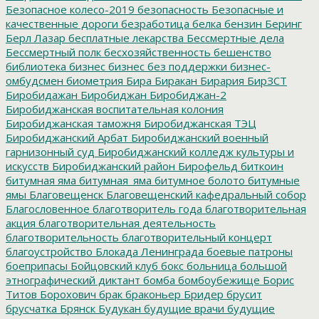
Безопасное колесо-2019
безопасность
Безопасные и
качественные дороги
безработица
белка
бензин
Беринг
Берл Лазар
бесплатные лекарства
Бессмертные дела
Бессмертный полк
бесхозяйственность
бешенство
библиотека
бизнес
бизнес без поддержки
бизнес-
омбудсмен
биометрия
Бира
Биракан
Бирария
БирЗСТ
Биробидажан
Биробиджан
Биробиджан-2
Биробиджанская воспитательная колония
Биробиджанская таможня
Биробиджанская ТЭЦ
Биробиджанский Арбат
Биробиджанский военный
гарнизонный суд
Биробиджанский колледж культуры и
искусств
Биробиджанский район
Бирофельд
биткоин
битумная яма
битумная_яма
битумное болото
битумные
ямы
Благовещенск
Благовещенский кафедральный собор
Благословенное
благотворитель года
благотворительная
акция
благотворительная деятельность
благотворительность
благотворительный концерт
благоустройство
Блокада Ленинграда
боевые патроны
боеприпасы
Бойцовский клуб
бокс
больница
большой
этнографический диктант
бомба
бомбоубежище
Борис
Титов
Борохович
брак
браконьер
Бридер
брусит
брусчатка
Брянск
Будукан
будущие врачи
будущие