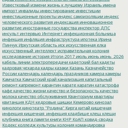
Известковый
измени жизнь к лучшему
Израиль
имена
импорт
инвалиды
инвестирование
инвестиции
инвестиционные проекты
индекс самоизоляции
индекс
человеческого развития
индексация
инновационное
развитие
иностранные государства
инспектор ДПС
инсульт
интервью
Интернет
инфекционная больница
инфекция
инфляция
инфраструктура
ипотека
Ирина
Пинчук
Иркутская область
иск
искусственная елка
искусственный_интеллект
исправительная колония
исследование
история
Итоги-2017
июль
июнь
июнь_2026
кабель линии электропередачи
кадетский бал
кадеты
кадровая чехарда
кадры
казаки
Казань
Казначейство
России
календарь
календарь праздников
камера
камеры
Камчатка
Камчатский край
канализация
капитальный
ремонт
капремонт
карантин
карате
каратин
катастрофа
кафе
качество жизни
качество и безопасность
качество
молока
качество обслуживания
Кванториум
квартиры
квитанция
КДН
кедровые шишки
Кемерово
кинозал
кинологи
кинотеатр "Родина"
Кирга
китай
кишечная
инфекция
кишечная_инфекция
кладбище
клещ
клещи
клубника
книга памяти
книги
КНР
КоАП
ковид-сводка
Кодекс
колледж культуры
колония
командировка