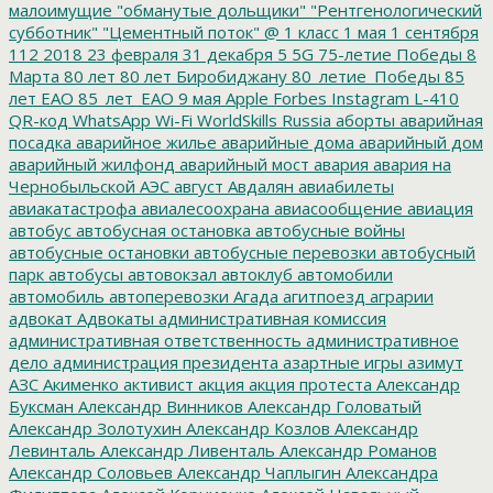
малоимущие
"обманутые дольщики"
"Рентгенологический
субботник"
"Цементный поток"
@
1 класс
1 мая
1 сентября
112
2018
23 февраля
31 декабря
5
5G
75-летие Победы
8
Марта
80 лет
80 лет Биробиджану
80_летие_Победы
85
лет ЕАО
85_лет_ЕАО
9 мая
Apple
Forbes
Instagram
L-410
QR-код
WhatsApp
Wi-Fi
WorldSkills Russia
аборты
аварийная
посадка
аварийное жилье
аварийные дома
аварийный дом
аварийный жилфонд
аварийный мост
авария
авария на
Чернобыльской АЭС
август
Авдалян
авиабилеты
авиакатастрофа
авиалесоохрана
авиасообщение
авиация
автобус
автобусная остановка
автобусные войны
автобусные остановки
автобусные перевозки
автобусный
парк
автобусы
автовокзал
автоклуб
автомобили
автомобиль
автоперевозки
Агада
агитпоезд
аграрии
адвокат
Адвокаты
административная комиссия
административная ответственность
административное
дело
администрация президента
азартные игры
азимут
АЗС
Акименко
активист
акция
акция протеста
Александр
Буксман
Александр Винников
Александр Головатый
Александр Золотухин
Александр Козлов
Александр
Левинталь
Александр Ливенталь
Александр Романов
Александр Соловьев
Александр Чаплыгин
Александра