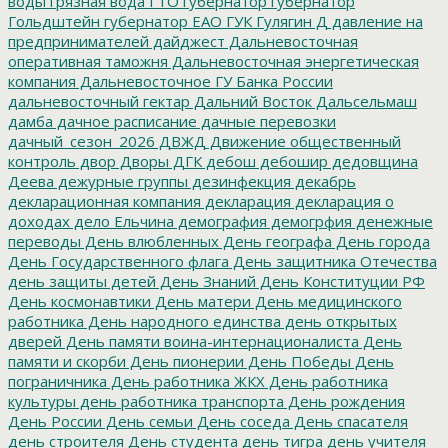
воды
грязная вода
ГТО
губернатор
губернатор
Гольдштейн
губернатор ЕАО
ГУК
Гулягин
Д
давление на
предпринимателей
дайджест
Дальневосточная
оперативная таможня
Дальневосточная энергетическая
компания
Дальневосточное ГУ Банка России
дальневосточный гектар
Дальний Восток
Дальсельмаш
дамба
дачное расписание
дачные перевозки
дачный_сезон_2026
ДВЖД
Движение общественный
контроль
двор
Дворы
ДГК
дебош
дебошир
дедовщина
Деева
дежурные группы
дезинфекция
декабрь
декларационная компания
декларация
декларация о
доходах
дело Ельчина
демография
демогрфия
денежные
переводы
День влюбленных
День географа
День города
День Государственного флага
День защитника Отечества
день защиты детей
День Знаний
День Конституции РФ
День космонавтики
День матери
День медицинского
работника
День народного единства
день открытых
дверей
День памяти воина-интернационалиста
День
памяти и скорби
День пионерии
День Победы
День
пограничника
День работника ЖКХ
День работника
культуры
день работника транспорта
День рождения
День России
День семьи
День соседа
День спасателя
день строителя
День студента
день тигра
день учителя