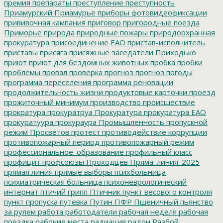
премия
препараты
преступление
преступность
Приамурский
Приамурье
приборы фотовидеофиксации
прививочная кампания
приговор
пригородные поезда
Приморье
природа
природные пожары
природоохранная
прокуратура
присоединение ЕАО
пристав-исполнитель
приставы
присяга
присяжные заседатели
Приходько
приют
приют для бездомных животных
пробка
пробки
проблемы
провал
проверка
прогноз
прогноз погоды
программа переселения
программа реновации
продолжительность жизни
продуктовые карточки
проезд
прожиточный минимум
производство
происшествие
прократура
прокуратруа
Прокуратура
прокуратура ЕАО
прокуратуура
прокураура
Промышленность
пропускной
режим
Просветов
протест
противодействие коррупции
противопожарный период
противопожарный режим
профессиональное_образование
профильный класс
профицит
профсоюзы
Проходцев
Пряма_линия_2025
прямая линия
прямые выборы
психбольница
психиатрическая больница
психоневрологический
интернат
птичий грипп
Птичник
пункт весового контроля
пункт пропуска
путевка
Путин
ПФР
Пшеничный
пьянство
за рулем
работа
работодатели
рабочая неделя
рабочая
поездка
рабочие места
радиация
радон
Разбой