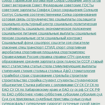
собор Парижской Богоматери
Собра
Собрание депутатов
Совет ветеранов
Совет Федерации
советские ГОСТы
советские зарплаты
Совфед
Сокол
сокращения
Солнцев
Солтус
Солцнев
соотечественники
Сопка
соревнования
сотовая связь
сотрудничество
соцвыплаты
соцзащита
социально-культурный центр
социально-политическая
устойчивость
социально-экономическое положение
социальное питание
социальные выплаты
социальные
пенсии
социальные сети
социальный контракт
Социальный фонд
соцопрос
соцсети
соя
спасатели
спасение
спецтранспорт
СПИД
спорт
спортивная
акробатика
спортивная площадка
спорткомплекс
Справедливая Россия
справка
справки
СПЧ
среднее
образование
средняя зарплата
срок годности
СССР
старый
мост
статистика
статья
стела
стимулирующие выплаты
стипендия
стихия
столица
столица ДфО
стоматология
страйкбол
страх
страхование
стрельба
строители
строительство
стройка
студент
студенты
студенческое
общежитие
Стычка рабочих с силовиками
СУ СК
СУ СК по
ЕАО
СУ СК по Хабаровскому краю и ЕАО
су ск рф
СУ СК РФ
по ЕАО
субботнее чтиво
субботник
субсидии
субсидия
суд
Суд
суд присяжных
судебные приставы
судьи
судья
суперасфальт
суперлуние
суррогат
суточные
сухой закон