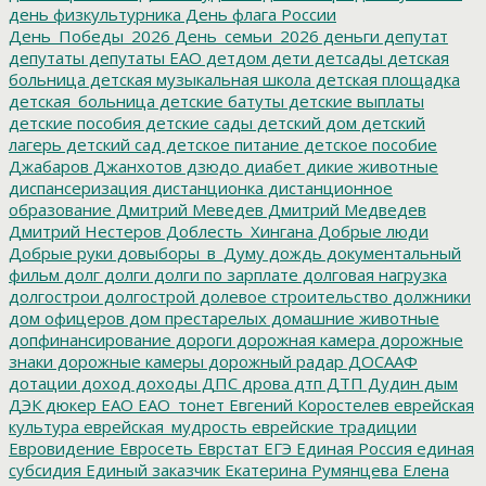
день физкультурника
День флага России
День_Победы_2026
День_семьи_2026
деньги
депутат
депутаты
депутаты ЕАО
детдом
дети
детсады
детская
больница
детская музыкальная школа
детская площадка
детская_больница
детские батуты
детские выплаты
детские пособия
детские сады
детский дом
детский
лагерь
детский сад
детское питание
детское пособие
Джабаров
Джанхотов
дзюдо
диабет
дикие животные
диспансеризация
дистанционка
дистанционное
образование
Дмитрий Меведев
Дмитрий Медведев
Дмитрий Нестеров
Доблесть_Хингана
Добрые люди
Добрые руки
довыборы_в_Думу
дождь
документальный
фильм
долг
долги
долги по зарплате
долговая нагрузка
долгострои
долгострой
долевое строительство
должники
дом офицеров
дом престарелых
домашние животные
допфинансирование
дороги
дорожная камера
дорожные
знаки
дорожные камеры
дорожный радар
ДОСААФ
дотации
доход
доходы
ДПС
дрова
дтп
ДТП
Дудин
дым
ДЭК
дюкер
ЕАО
ЕАО_тонет
Евгений Коростелев
еврейская
культура
еврейская_мудрость
еврейские традиции
Евровидение
Евросеть
Еврстат
ЕГЭ
Единая Россия
единая
субсидия
Единый заказчик
Екатерина Румянцева
Елена