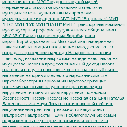
мошенничество
МРОТ
мудрость
музей
музей
современного искусства
музыкальный спектакль
муниципалитеты
муниципальная программа
муниципальное имущество
МУП
МУП "Водоканал"
МУП
"ГТС"
МУП "ГУК
МУП "ПАТП"
МУП "Транспортная компания
мусор
мусорная реформа
Мусульманская община
МФЦ
МЧС
МЧС РФ
мэр
мэрия
мэрия Биробиджана
мэрия_Биробиджана
мясо
Мясокомбинат
набережная
Навальный
навигация
наводнение
наводнение_2019
награда
награждение
надежда
Назаров
назначения
Найфельд
наказание
накркотики
наледь
налог
налог на
имущество
налог на профессиональный доход
налоги
налоговая нагрузка
налоговые_льготы
налоговый вычет
нападение
напорный коллектор
наркозависимость
нарколаборатория
наркомания
наркосодержащие
растения
наркотики
нарушение прав инвалидов
нарушение тишины и покоя
нарушения пожарной
безопасности
насвай
население
насосная станция
Наталья
Баженова
наука
Наум Ливант
национальный рейтинг
национальный рейтинг тревожности
наципроект
нацпроект
нацпроекты
НДФЛ
неблагополучные семьи
недвижимость
недострои
независимая экспертиза
независимые сми
незаконная миграция
незаконная охота