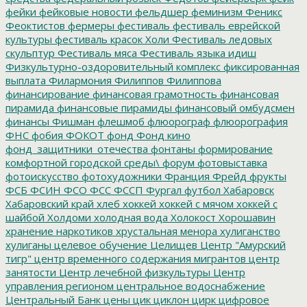
фейки
фейковые новости
фельдшер
феминизм
Феникс
Феоктистов
фермеры
фестиваль
фестиваль еврейской
культуры
фестиваль красок Холи
Фестиваль ледовых
скульптур
Фестиваль мяса
Фестиваль языка идиш
Физкультурно-оздоровительный комплекс
фиксированная
выплата
Филармония
Филиппов
Филиппова
финансирование
финансовая грамотность
финансовая
пирамида
финансовые пирамиды
финансовый омбудсмен
финансы
Фишман
флешмоб
флюорограф
флюорография
ФНС
фобия
ФОКОТ
фонд
Фонд кино
фонд_защитники_отечества
фонтаны
формирование
комфортной городской среды\
форум
фотовыставка
фотоискусство
фотохудожники
Франция
Фрейд
фрукты
ФСБ
ФСИН
ФСО
ФСС
ФССП
Фургал
футбол
Хабаровск
Хабаровский край
хлеб
хоккей
хоккей с мячом
хоккей с
шайбой
Холдоми
холодная вода
Холокост
Хорошавин
хранение наркотиков
хрустальная менора
хулиганство
хулиганы
целевое обучение
Целищев
Центр "Амурский
тигр"
центр временного содержания мигрантов
центр
занятости
Центр лечебной физкультуры
Центр
управления регионом
центральное водоснабжение
Центральный Банк
цены
цик
циклон
цирк
цифровое