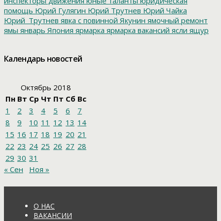
инспекторы движения
юные таланты
юридическая
помощь
Юрий Гулягин
Юрий Трутнев
Юрий Чайка
Юрий_Трутнев
явка с повинной
Якунин
ямочный ремонт
ямы
январь
Япония
ярмарка
ярмарка вакансий
ясли
ящур
Календарь новостей
Октябрь 2018
Пн
Вт
Ср
Чт
Пт
Сб
Вс
1
2
3
4
5
6
7
8
9
10
11
12
13
14
15
16
17
18
19
20
21
22
23
24
25
26
27
28
29
30
31
« Сен
Ноя »
О НАС
ВАКАНСИИ