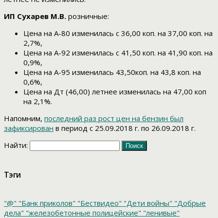
ИП Сухарев М.В.
розничные:
Цена на А-80 изменилась с 36,00 коп. на 37,00 коп. на
2,7%,
Цена на А-92 изменилась с 41,50 коп. на 41,90 коп. на
0,9%,
Цена на А-95 изменилась 43,50коп. на 43,8 коп. на
0,6%,
Цена на Дт (46,00) летнее изменилась на 47,00 коп
на 2,1%.
Напомним,
последний раз рост цен на бензин был
зафиксирован
в период с 25.09.2018 г. по 26.09.2018 г.
Найти:
Тэги
"@"
"Банк приколов"
"Бествидео"
"Дети войны"
"Добрые
дела"
"железобетонные полицейские"
"ленивые"