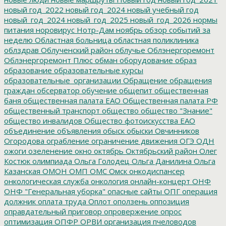
новый год_2022
новый год_2024
новый учебный год
новый_год_2024
новый_год_2025
новый_год_2026
нормы
питания
норовирус
Нотр-Дам
ноябрь
обзор событий за
неделю
Областная больница
областная поликлиника
облздрав
Облученский район
облучье
Облэнергоремонт
Облэнергоремонт Плюс
обман
оборудование
образ
образование
образовательные курсы
образовательные_организации
Обращение
обращения
граждан
обсерватор
обучение
общепит
общественная
баня
общественная палата ЕАО
Общественная палата РФ
общественный транспорт
общество
общество "Знание"
общество инвалидов
Общество фотоискусства ЕАО
объединение
объявления
обыск
обыски
Овчинников
Огородова
ограбление
ограничение движения
ОГЭ
ОДН
ожоги
озеленение
окно
октябрь
Октябрьский район
Олег
Костюк
олимпиада
Ольга Голодец
Ольга Данилина
Ольга
Казанская
ОМОН
ОМП
ОМС
Омск
онкодиспансер
онкологическая служба
онкология
онлайн-концерт
ОНФ
ОНФ "Генеральная уборка"
опасные сайты
ОПГ
операция
должник
оплата труда
Оплот
оползень
оппозиция
оправдательный приговор
опровержение
опрос
оптимизация
ОПФР
ОРВИ
организация пчеловодов