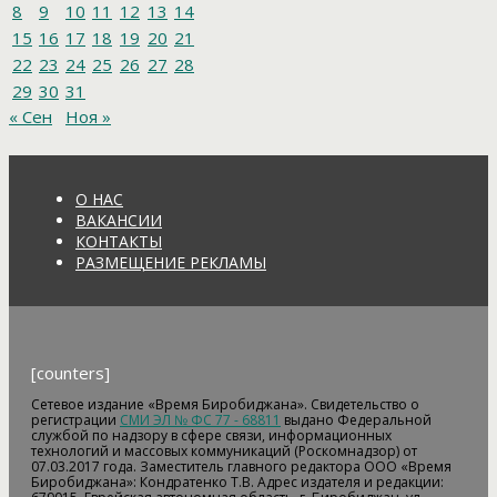
8
9
10
11
12
13
14
15
16
17
18
19
20
21
22
23
24
25
26
27
28
29
30
31
« Сен
Ноя »
О НАС
ВАКАНСИИ
КОНТАКТЫ
РАЗМЕЩЕНИЕ РЕКЛАМЫ
[counters]
Сетевое издание «Время Биробиджана». Свидетельство о
регистрации
СМИ ЭЛ № ФС 77 - 68811
выдано Федеральной
службой по надзору в сфере связи, информационных
технологий и массовых коммуникаций (Роскомнадзор) от
07.03.2017 года. Заместитель главного редактора ООО «Время
Биробиджана»: Кондратенко Т.В. Адрес издателя и редакции: