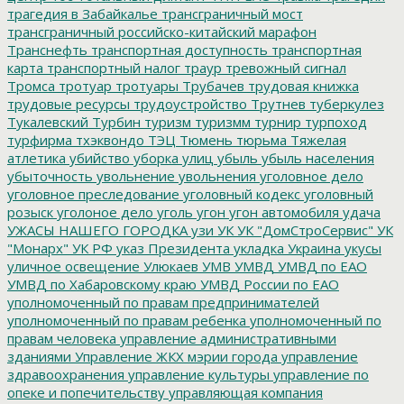
трагедия в Забайкалье
трансграничный мост
трансграничный российско-китайский марафон
Транснефть
транспортная доступность
транспортная
карта
транспортный налог
траур
тревожный сигнал
Тромса
тротуар
тротуары
Трубачев
трудовая книжка
трудовые ресурсы
трудоустройство
Трутнев
туберкулез
Тукалевский
Турбин
туризм
туризмм
турнир
турпоход
турфирма
тхэквондо
ТЭЦ
Тюмень
тюрьма
Тяжелая
атлетика
убийство
уборка улиц
убыль
убыль населения
убыточность
увольнение
увольнения
уголовное дело
уголовное преследование
уголовный кодекс
уголовный
розыск
уголоное дело
уголь
угон
угон автомобиля
удача
УЖАСЫ НАШЕГО ГОРОДКА
узи
УК
УК "ДомСтроСервис"
УК
"Монарх"
УК РФ
указ Президента
укладка
Украина
укусы
уличное освещение
Улюкаев
УМВ
УМВД
УМВД по ЕАО
УМВД по Хабаровскому краю
УМВД России по ЕАО
уполномоченный по правам предпринимателей
уполномоченный по правам ребенка
уполномоченный по
правам человека
управление административными
зданиями
Управление ЖКХ мэрии города
управление
здравоохранения
управление культуры
управление по
опеке и попечительству
управляющая компания