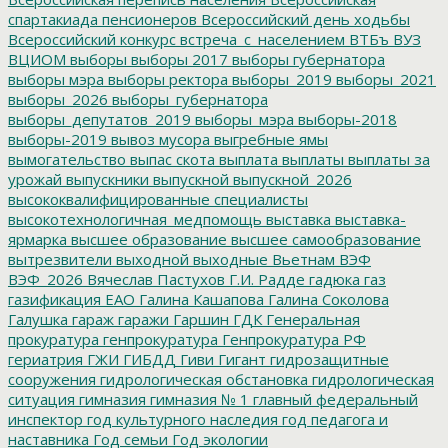
спартакиада пенсионеров
Всероссийский день ходьбы
Всероссийский конкурс
встреча_с_населением
ВТБъ
ВУЗ
ВЦИОМ
выборы
выборы 2017
выборы губернатора
выборы мэра
выборы ректора
выборы_2019
выборы_2021
выборы_2026
выборы_губернатора
выборы_депутатов_2019
выборы_мэра
выборы-2018
выборы-2019
вывоз мусора
выгребные ямы
вымогательство
выпас скота
выплата
выплаты
выплаты за
урожай
выпускники
выпускной
выпускной_2026
высококвалифицированные специалисты
высокотехнологичная_медпомощь
выставка
выставка-
ярмарка
высшее образование
высшее самообразование
вытрезвители
выходной
выходные
Вьетнам
ВЭФ
ВЭФ_2026
Вячеслав Пастухов
Г.И. Радде
гадюка
газ
газификация ЕАО
Галина Кашапова
Галина Соколова
Галушка
гараж
гаражи
Гаршин
ГДК
Генеральная
прокуратура
генпрокуратура
Генпрокуратура РФ
гериатрия
ГЖИ
ГИБДД
Гиви
Гигант
гидрозащитные
сооружения
гидрологическая обстановка
гидрологическая
ситуация
гимназия
гимназия № 1
главный федеральный
инспектор
год культурного наследия
год педагога и
наставника
Год семьи
Год экологии