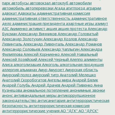
парк
автобусы
автовокзал
автоклуб
автомобили
автомобиль
автоперевозки
Агада
агитпоезд
аграрии
адвокат
Адвокаты
административная комиссия
административная ответственность
административное
дело
администрация президента
азартные игры
азимут
АЗС
Акименко
активист
акция
акция протеста
Александр
Буксман
Александр Винников
Александр Головатый
Александр Золотухин
Александр Козлов
Александр
Левинталь
Александр Ливенталь
Александр Романов
Александр Соловьев
Александр Чаплыгин
Александра
Филиппова
Алексей Корниенко
Алексей Навальный
Алексей Хозяйский
Алексей Черный
Алеппо
алименты
Алиса
алкоголизация
Алкоголь
алкогольная продукция
аллергия
альманах
Амур
Амурзет
Амурская область
Амурский полоз
амурский тигр
Анатолий Мелешко
Анатолий Скоробогатов
Ангелы мира
Андрей Бялик
Андрей Голубь
Андрей Драчев
Андрей Пивенко
Анна
Кузнецова
аномальное потепление
анонимные звонки
анонс
антивандальные меры
антикоррупционное
законодательство
антисанитария
антитеррористическая
безопасность
антитеррористическая комиссия
антитеррористические учения
АО "ДГК"
АО "ДРСК"