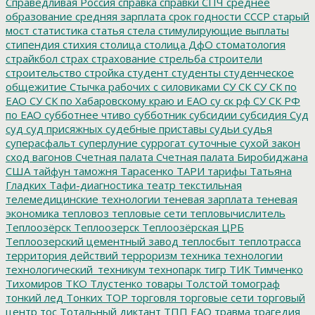
Справедливая Россия
справка
справки
СПЧ
среднее
образование
средняя зарплата
срок годности
СССР
старый
мост
статистика
статья
стела
стимулирующие выплаты
стипендия
стихия
столица
столица ДфО
стоматология
страйкбол
страх
страхование
стрельба
строители
строительство
стройка
студент
студенты
студенческое
общежитие
Стычка рабочих с силовиками
СУ СК
СУ СК по
ЕАО
СУ СК по Хабаровскому краю и ЕАО
су ск рф
СУ СК РФ
по ЕАО
субботнее чтиво
субботник
субсидии
субсидия
Суд
суд
суд присяжных
судебные приставы
судьи
судья
суперасфальт
суперлуние
суррогат
суточные
сухой закон
сход вагонов
Счетная палата
Счетная палата Биробиджана
США
тайфун
таможня
Тарасенко
ТАРИ
тарифы
Татьяна
Гладких
Тафи-диагностика
театр
текстильная
телемедицинские технологии
теневая зарплата
теневая
экономика
тепловоз
тепловые сети
тепловычислитель
Теплоозёрск
Теплоозерск
Теплоозёрская ЦРБ
Теплоозерский цементный завод
теплосбыт
теплотрасса
территория действий
терроризм
техника
технологии
технологический_техникум
технопарк
тигр
ТИК
Тимченко
Тихомиров
ТКО
Тлустенко
товары
Толстой
томограф
тонкий лед
Тонких
ТОР
торговля
торговые сети
торговый
центр
тос
Тотальный диктант
ТПП ЕАО
травма
трагедия