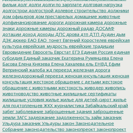
фильм
долг
долги
долги по зарплате
долговая нагрузка
долгострои
долгострой
долевое строительство
должники
дом офицеров
дом престарелых
домашние животные
допфинансирование
дороги
дорожная камера
дорожные
знаки
дорожные камеры
дорожный радар
ДОСААФ
дотации
доход
доходы
ДПС
дрова
дтп
ДТП
Дудин
дым
ДЭК
дюкер
ЕАО
ЕАО_тонет
Евгений Коростелев
еврейская
культура
еврейская_мудрость
еврейские традиции
Евровидение
Евросеть
Еврстат
ЕГЭ
Единая Россия
единая
субсидия
Единый заказчик
Екатерина Румянцева
Елена
Басова
Елена Князева
Елена Хахалева
ель
ЕНВД
Ефим
Вепринский
жалоба
жд переезд
железная дорога
железнодорожный переезд
женская кнсультация
женская
консультация
жестокое обращение с детьми
жестокое
обращение с животными
жестокость
живодер
живопись
животноводство
животные
жилищные сертификаты
жилищные условия
жилье
жилье для детей-сирот
жильё
для подтопленцев
ЖКХ
журналистика
Забайкальский край
забег
заболевание
заброшенные здания
заброшенные
земли
ЗАГС
задержание
задолженность
займ
заказник
Ульдура
заказник Ульдуры
закон
Законодательное
Собрание
законодательство
законопреокт
законопроект