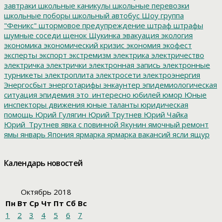
завтраки
школьные каникулы
школьные перевозки
школьные поборы
школьный автобус
Шоу группа
"Феникс"
штормовое предупреждение
штраф
штрафы
шумные соседи
щенок
Щукинка
эвакуация
экология
экономика
экономический кризис
экономия
экофест
эксперты
экспорт
экстремизм
электрика
электричество
электричка
электрички
электронная запись
электронные
турникеты
электроплита
электросети
электроэнергия
Энергосбыт
энерготарифы
энкаунтер
эпидемиологическая
ситуация
эпидемия
это_интересно
юбилей
юмор
Юные
инспекторы движения
юные таланты
юридическая
помощь
Юрий Гулягин
Юрий Трутнев
Юрий Чайка
Юрий_Трутнев
явка с повинной
Якунин
ямочный ремонт
ямы
январь
Япония
ярмарка
ярмарка вакансий
ясли
ящур
Календарь новостей
Октябрь 2018
Пн
Вт
Ср
Чт
Пт
Сб
Вс
1
2
3
4
5
6
7