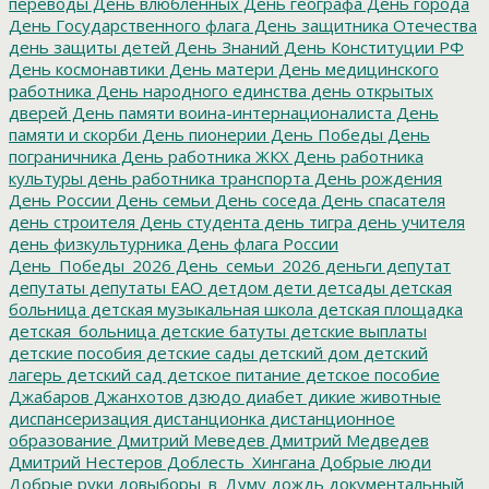
переводы
День влюбленных
День географа
День города
День Государственного флага
День защитника Отечества
день защиты детей
День Знаний
День Конституции РФ
День космонавтики
День матери
День медицинского
работника
День народного единства
день открытых
дверей
День памяти воина-интернационалиста
День
памяти и скорби
День пионерии
День Победы
День
пограничника
День работника ЖКХ
День работника
культуры
день работника транспорта
День рождения
День России
День семьи
День соседа
День спасателя
день строителя
День студента
день тигра
день учителя
день физкультурника
День флага России
День_Победы_2026
День_семьи_2026
деньги
депутат
депутаты
депутаты ЕАО
детдом
дети
детсады
детская
больница
детская музыкальная школа
детская площадка
детская_больница
детские батуты
детские выплаты
детские пособия
детские сады
детский дом
детский
лагерь
детский сад
детское питание
детское пособие
Джабаров
Джанхотов
дзюдо
диабет
дикие животные
диспансеризация
дистанционка
дистанционное
образование
Дмитрий Меведев
Дмитрий Медведев
Дмитрий Нестеров
Доблесть_Хингана
Добрые люди
Добрые руки
довыборы_в_Думу
дождь
документальный