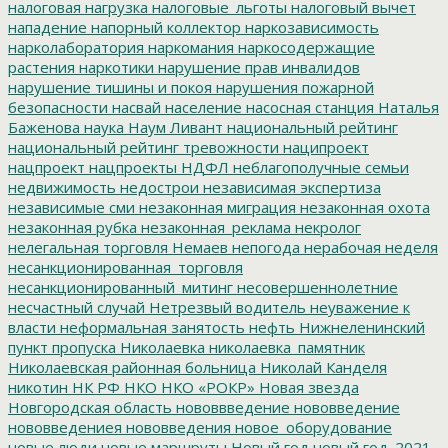
налоговая нагрузка
налоговые_льготы
налоговый вычет
нападение
напорный коллектор
наркозависимость
нарколаборатория
наркомания
наркосодержащие
растения
наркотики
нарушение прав инвалидов
нарушение тишины и покоя
нарушения пожарной
безопасности
насвай
население
насосная станция
Наталья
Баженова
наука
Наум Ливант
национальный рейтинг
национальный рейтинг тревожности
наципроект
нацпроект
нацпроекты
НДФЛ
неблагополучные семьи
недвижимость
недострои
независимая экспертиза
независимые сми
незаконная миграция
незаконная охота
незаконная рубка
незаконная_реклама
некролог
нелегальная торговля
Немаев
непогода
нерабочая неделя
несанкционированная_торговля
несанкционированный_митинг
несовершеннолетние
несчастный случай
Нетрезвый водитель
неуважение к
власти
неформальная занятость
нефть
Нижнеленинский
пункт пропуска
Николаевка
николаевка_памятник
Николаевская районная больница
Николай Канделя
никотин
НК РФ
НКО
НКО «РОКР»
Новая звезда
Новгородская область
нововвведение
нововведение
нововведениея
нововведения
новое_оборудование
новые люди
новые маршруты
Новый год
новый год_2021