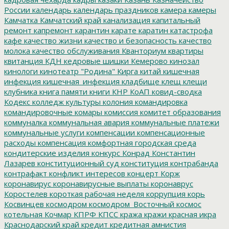
России
календарь
календарь праздников
камера
камеры
Камчатка
Камчатский край
канализация
капитальный
ремонт
капремонт
карантин
карате
каратин
катастрофа
кафе
качество жизни
качество и безопасность
качество
молока
качество обслуживания
Кванториум
квартиры
квитанция
КДН
кедровые шишки
Кемерово
кинозал
кинологи
кинотеатр "Родина"
Кирга
китай
кишечная
инфекция
кишечная_инфекция
кладбище
клещ
клещи
клубника
книга памяти
книги
КНР
КоАП
ковид-сводка
Кодекс
колледж культуры
колония
командировка
командировочные
комары
комиссия
комитет образования
коммуналка
коммунальная авария
коммунальные платежи
коммунальные услуги
компенсации
компенсационные
расходы
компенсация
комфортная городская среда
кондитерские изделия
конкурс
Конрад
Константин
Лазарев
конституционный суд
конституция
контрабанда
контрафакт
конфликт интересов
концерт
Корж
коронавирус
коронавирусные выплаты
коронаврус
Коростелев
короткая рабочая неделя
коррупция
корь
Косвинцев
космодром
космодром_Восточный
космос
котельная
Кочмар
КПРФ
КПСС
кража
кражи
красная икра
Краснодарский край
кредит
кредитная амнистия