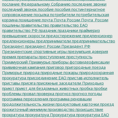
послание Федеральному Собранию
последние звонки
последний звонок
пособие
пособия
постинтернатное
сопровождение
посылка
потребители
потребительская
корзина
похищение
почта
Почта России
Почта_России
пошлины
правительство
правительство ЕАО
правительство РФ
праздник
праздники
праймериз
превышение скорости
предостережение
предпенсионер
предпенсионеры
предприниматели
предпринимательство
Президент
президент России
Президент РФ
Президентские спортивные игры
презумпция доверия
премия
препараты
преступление
преступность
Приамурский
Приамурье
приборы фотовидеофиксации
прививочная кампания
приговор
пригородные поезда
Приморье
природа
природные пожары
природоохранная
прокуратура
присоединение ЕАО
пристав-исполнитель
приставы
присяга
присяжные заседатели
Приходько
приют
приют для бездомных животных
пробка
пробки
проблемы
провал
проверка
прогноз
прогноз погоды
программа переселения
программа реновации
продолжительность жизни
продуктовые карточки
проезд
прожиточный минимум
производство
происшествие
прократура
прокуратруа
Прокуратура
прокуратура ЕАО