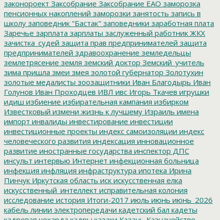
законороект
Заксобрание
Заксобрание ЕАО
заморозка
пенсионных накоплений
заморозки
занятость
запись в
школу
заповедник "Бастак"
заповедники
заработная плата
Заречье
зарплата
зарплаты
заслуженный работник ЖКХ
зачистка_судей
защита прав предпринимателей
защита
предпринимателей
здравоохранение
земледельцы
землетрясение
земля
земский доктор
Земский_учитель
зима пришла
змеи
змея
золотой губернатор
Золотухин
золотые медалисты
зоозащитники
Иван Благодырь
Иван
Голунов
Иван Проходцев
ИВЛ
ивс
Игорь Ткачев
игрушки
идиш
избиение
избирательная кампания
избирком
Известковый
измени жизнь к лучшему
Израиль
имена
импорт
инвалиды
инвестирование
инвестиции
инвестиционные проекты
индекс самоизоляции
индекс
человеческого развития
индексация
инновационное
развитие
иностранные государства
инспектор ДПС
инсульт
интервью
Интернет
инфекционная больница
инфекция
инфляция
инфраструктура
ипотека
Ирина
Пинчук
Иркутская область
иск
искусственная елка
искусственный_интеллект
исправительная колония
исследование
история
Итоги-2017
июль
июнь
июнь_2026
кабель линии электропередачи
кадетский бал
кадеты
кадровая чехарда
кадры
казаки
Казань
Казначейство