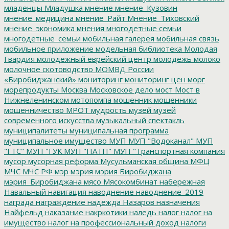
младенцы
Младушка
мнение
мнение_Кузовин
мнение_медицина
мнение_Райт
Мнение_Тиховский
мнение_экономика
мнения
многодетные семьи
многодетные_семьи
мобильная галерея
мобильная связь
мобильное приложение
модельная библиотека
Молодая
Гвардия
молодежный еврейский центр
молодежь
молоко
молочное скотоводство
МОМВД России
«Биробиджанский»
мониторинг
мониторинг цен
морг
морепродукты
Москва
Московское дело
мост
Мост в
Нижнеленинском
мотопомпа
мошенник
мошенники
мошенничество
МРОТ
мудрость
музей
музей
современного искусства
музыкальный спектакль
муниципалитеты
муниципальная программа
муниципальное имущество
МУП
МУП "Водоканал"
МУП
"ГТС"
МУП "ГУК
МУП "ПАТП"
МУП "Транспортная компания
мусор
мусорная реформа
Мусульманская община
МФЦ
МЧС
МЧС РФ
мэр
мэрия
мэрия Биробиджана
мэрия_Биробиджана
мясо
Мясокомбинат
набережная
Навальный
навигация
наводнение
наводнение_2019
награда
награждение
надежда
Назаров
назначения
Найфельд
наказание
накркотики
наледь
налог
налог на
имущество
налог на профессиональный доход
налоги