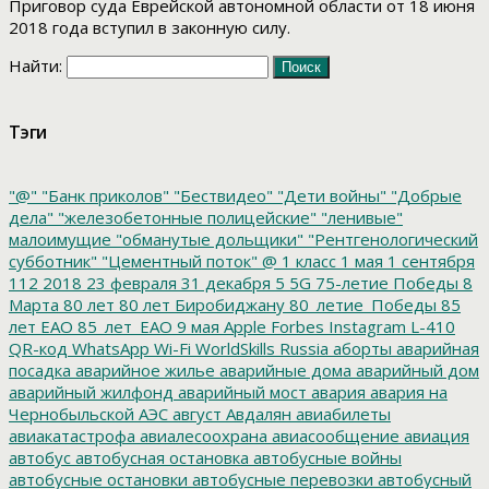
Приговор суда Еврейской автономной области от 18 июня
2018 года вступил в законную силу.
Найти:
Тэги
"@"
"Банк приколов"
"Бествидео"
"Дети войны"
"Добрые
дела"
"железобетонные полицейские"
"ленивые"
малоимущие
"обманутые дольщики"
"Рентгенологический
субботник"
"Цементный поток"
@
1 класс
1 мая
1 сентября
112
2018
23 февраля
31 декабря
5
5G
75-летие Победы
8
Марта
80 лет
80 лет Биробиджану
80_летие_Победы
85
лет ЕАО
85_лет_ЕАО
9 мая
Apple
Forbes
Instagram
L-410
QR-код
WhatsApp
Wi-Fi
WorldSkills Russia
аборты
аварийная
посадка
аварийное жилье
аварийные дома
аварийный дом
аварийный жилфонд
аварийный мост
авария
авария на
Чернобыльской АЭС
август
Авдалян
авиабилеты
авиакатастрофа
авиалесоохрана
авиасообщение
авиация
автобус
автобусная остановка
автобусные войны
автобусные остановки
автобусные перевозки
автобусный