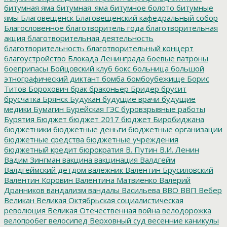
битумная яма
битумная_яма
битумное болото
битумные
ямы
Благовещенск
Благовещенский кафедральный собор
Благословенное
благотворитель года
благотворительная
акция
благотворительная деятельность
благотворительность
благотворительный концерт
благоустройство
Блокада Ленинграда
боевые патроны
боеприпасы
Бойцовский клуб
бокс
больница
большой
этнографический диктант
бомба
бомбоубежище
Борис
Титов
Борохович
брак
браконьер
Бридер
брусит
брусчатка
Брянск
Будукан
будущие врачи
будущие
медики
Бумагин
Бурейская ГЭС
буровзрывные работы
Бурятия
Бюджет
бюджет 2017
бюджет Биробиджана
бюджетники
бюджетные деньги
бюджетные организации
бюджетные средства
бюджетные учреждения
бюджетный кредит
бюрократия
В. Путин
В.И. Ленин
Вадим Зингман
вакцина
вакцинация
Валдгейм
Валдгеймский детдом
валежник
Валентин Брусиловский
Валентин Коровин
Валентина Матвиенко
Валерий
Дранников
вандализм
вандалы
Васильева
ВВО
ВВП
Вебер
Великан
Великая Октябрьская социалистическая
революция
Великая Отечественная война
велодорожка
велопробег
велосипед
Верховный суд
весенние каникулы