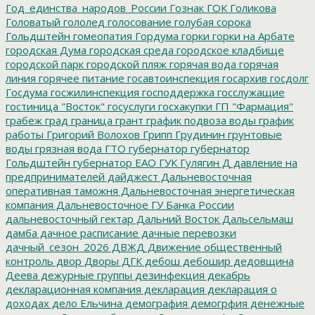
Год_единства_народов_России
Гознак
ГОК
Голикова
Головатый
гололед
голосование
голубая сорока
Гольдштейн
гомеопатия
Гордума
горки
горки на Арбате
городская Дума
городская среда
городское кладбище
городской парк
городской пляж
горячая вода
горячая
линия
горячее питание
госавтоинспекция
госархив
госдолг
Госдума
госжилинспекция
господдержка
госслужащие
гостиница "Восток"
госуслуги
госхакупки
ГП "Фармация"
грабеж
град
граница
грант
график подвоза воды
график
работы
Григорий Волохов
Грипп
Грудинин
грунтовые
воды
грязная вода
ГТО
губернатор
губернатор
Гольдштейн
губернатор ЕАО
ГУК
Гулягин
Д
давление на
предпринимателей
дайджест
Дальневосточная
оперативная таможня
Дальневосточная энергетическая
компания
Дальневосточное ГУ Банка России
дальневосточный гектар
Дальний Восток
Дальсельмаш
дамба
дачное расписание
дачные перевозки
дачный_сезон_2026
ДВЖД
Движение общественный
контроль
двор
Дворы
ДГК
дебош
дебошир
дедовщина
Деева
дежурные группы
дезинфекция
декабрь
декларационная компания
декларация
декларация о
доходах
дело Ельчина
демография
демогрфия
денежные