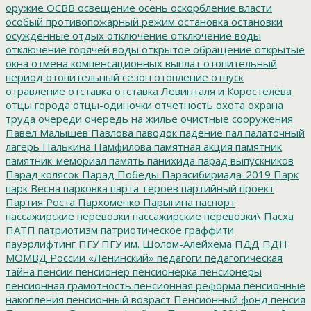
оружие
ОСВВ
освещение
осень
оскорбление власти
особый противопожарный режим
остановка
остановки
осужденные
отдых
отключение
отключение воды
отключение горячей воды
открытое обращение
открытые
окна
отмена компенсационных выплат
отопительный
период
отопительный сезон
отопление
отпуск
отравление
отставка
отставка Левинталя и Коростелёва
отцы города
отцы-одиночки
отчетность
охота
охрана
труда
очереди
очередь на жилье
очистные сооружения
Павел Малышев
Павлова
паводок
падение
пал
палаточный
лагерь
Палькина
Памфилова
памятная акция
памятник
памятник-мемориал
память
панихида
парад выпускников
Парад колясок
Парад Победы
Парасибириада-2019
Парк
парк Весна
парковка
парта_героев
партийный проект
Партия Роста
Пархоменко
Парыгина
паспорт
пассажирские перевозки
пассажирские перевозки\
Пасха
ПАТП
патриотизм
патриотическое граффити
пауэрлифтинг
ПГУ
ПГУ им. Шолом-Алейхема
ПДД
ПДН
МОМВД России «Ленинский»
педагоги
педагогическая
тайна
пенсии
пенсионер
пенсионерка
пенсионеры
пенсионная грамотность
пенсионная реформа
пенсионные
накопления
пенсионный возраст
Пенсионный фонд
пенсия