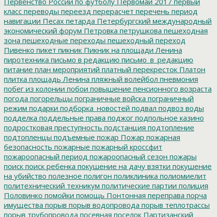
Первенство России по футболу
Первомай 2017
первый
класс
переводы
переезд
перерасчет
перечень
период
навигации
Песах
петарда
Петербургский международный
экономический форум
Петровка
петрушкова
пешеходная
зона
пешеходные переходы
пешеходный переход
Пивенко
пикет
пикник
Пикник на площади Ленина
пиротехника
письмо в редакцию
письмо_в_редакцию
питание
план мероприятий
платный перекресток
Платон
плитка
площадь Ленина
пляжный волейбол
пневмония
побег из колонии
побои
повышение пенсионного возраста
погода
погорельцы
пограничные войска
пограничный
режим
подарки
подборка_новостей
подвал
подвоз воды
подделка
поддельные права
поджог
подпольное казино
подростковая преступность
подстанция
подтопление
подтопленцы
подъемные
пожар
Пожар
пожарная
безопасность
пожарные
пожарный кроссфит
пожароопасный период
пожароопасный сезон
пожары
поиск
поиск ребенка
покушение на дачу взятки
покушение
на убийство
полезное
полигон
поликлиника
полиомиелит
политехнический техникум
политические партии
полиция
Половинко
помойки
помощь
Понтонная переправа
порча
имущества
порыв
порыв водопровода
порыв теплотрассы
порыв трубопровода
посевная
поселок Партизанский