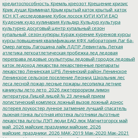
кредитоспособность
Кремль
креозот
Крещение
кризис
Крик души
Криминал
Крым
крытый каток
крытый_каток
КСН
КТ-исследование
Кубок лосося
КУГИ
КУГИ ЕАО
Кудесник
кудо
кулинария
Кульдкр
Кульдур
культура
культурно досуговый центр
купальный сезон
купальный_сезон
купюры
Кураж
курение
Куренков
курсы
курсы повышения квалификации
КФХ
лаборатория
Лаг ба-
Омер
лагерь
Лагошина
лайк
ЛДПР
Левинталь
Легкая
атлетика
легкоатлетическая пробежка
лед
ледовая
переправа
ледовые скульптуры
ледовый городок
ледовый
каток
ледоход
лекарства
лекарственные препараты
лекарство
Ленинская ЦРБ
Ленинский район
Ленинское
Ленинское сельское поселение
Леонид Школьник
лес
леса
лесной пожар
лесные пожары
лесопилка
летние
каникулы
лето
лето_2026
лжетерроризм
лимон
литература
Лицей
лицей № 23
личный прием
логистический комплеск
ложный вызов
ложный донос
лотерея
лоукостер
лунное затмение
лучший спасатель
лыжная гонка
льготная ипотека
льготники
льготные
лекарства
льготы
ЛЭП
люди ЕАО
люк
Магнитогорск
май
май_2026
майские праздники
майские_2026
майские_праздники_2026
МАК-2019
Мак-2020
Мак-2021