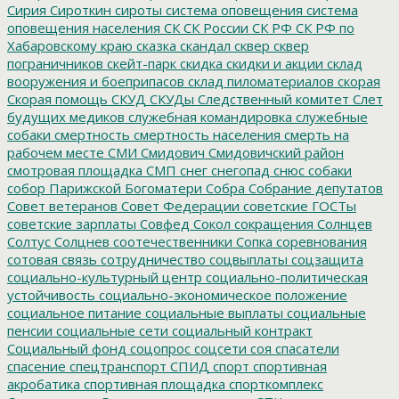
Сирия
Сироткин
сироты
система оповещения
система
оповещения населения
СК
СК России
СК РФ
СК РФ по
Хабаровскому краю
сказка
скандал
сквер
сквер
пограничников
скейт-парк
скидка
скидки и акции
склад
вооружения и боеприпасов
склад пиломатериалов
скорая
Скорая помощь
СКУД
СКУДы
Следственный комитет
Слет
будущих медиков
служебная командировка
служебные
собаки
смертность
смертность населения
смерть на
рабочем месте
СМИ
Смидович
Смидовичский район
смотровая площадка
СМП
снег
снегопад
снюс
собаки
собор Парижской Богоматери
Собра
Собрание депутатов
Совет ветеранов
Совет Федерации
советские ГОСТы
советские зарплаты
Совфед
Сокол
сокращения
Солнцев
Солтус
Солцнев
соотечественники
Сопка
соревнования
сотовая связь
сотрудничество
соцвыплаты
соцзащита
социально-культурный центр
социально-политическая
устойчивость
социально-экономическое положение
социальное питание
социальные выплаты
социальные
пенсии
социальные сети
социальный контракт
Социальный фонд
соцопрос
соцсети
соя
спасатели
спасение
спецтранспорт
СПИД
спорт
спортивная
акробатика
спортивная площадка
спорткомплекс