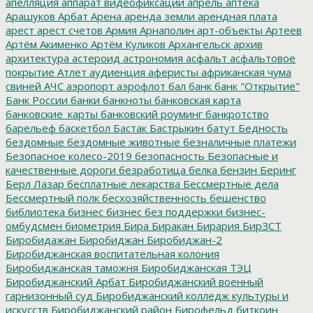
апелляция
аппарат видеофиксации
апрель
аптека
Арашуков
Арбат
Арена
аренда земли
арендная плата
арест
арест счетов
Армия
Арнаполин
арт-объекты
Артеев
Артём Акименко
Артём Куликов
Архангельск
архив
архитектура
астероид
астрономия
асфальт
асфальтовое
покрытие
Атлет
аудиенция
аферисты
африканская чума
свиней
АЧС
аэропорт
аэрофлот
бал
банк
банк "Открытие"
Банк России
банки
банкноты
банковская карта
банковские_карты
банковский роуминг
банкротство
барельеф
баскетбол
Бастак
Бастрыкин
батут
Бедность
бездомные
бездомные животные
безналичные платежи
Безопасное колесо-2019
безопасность
Безопасные и
качественные дороги
безработица
белка
бензин
Беринг
Берл Лазар
бесплатные лекарства
Бессмертные дела
Бессмертный полк
бесхозяйственность
бешенство
библиотека
бизнес
бизнес без поддержки
бизнес-
омбудсмен
биометрия
Бира
Биракан
Бирария
БирЗСТ
Биробидажан
Биробиджан
Биробиджан-2
Биробиджанская воспитательная колония
Биробиджанская таможня
Биробиджанская ТЭЦ
Биробиджанский Арбат
Биробиджанский военный
гарнизонный суд
Биробиджанский колледж культуры и
искусств
Биробиджанский район
Бирофельд
биткоин