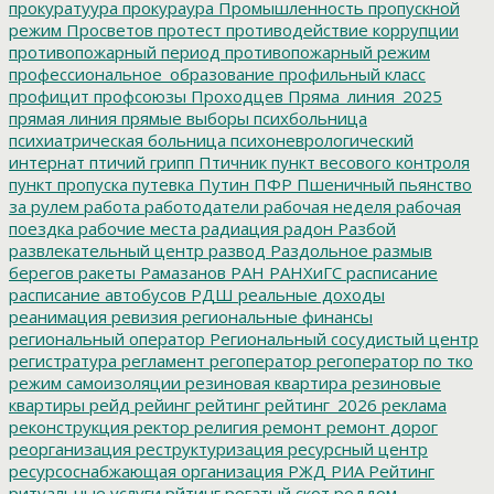
прокуратуура
прокураура
Промышленность
пропускной
режим
Просветов
протест
противодействие коррупции
противопожарный период
противопожарный режим
профессиональное_образование
профильный класс
профицит
профсоюзы
Проходцев
Пряма_линия_2025
прямая линия
прямые выборы
психбольница
психиатрическая больница
психоневрологический
интернат
птичий грипп
Птичник
пункт весового контроля
пункт пропуска
путевка
Путин
ПФР
Пшеничный
пьянство
за рулем
работа
работодатели
рабочая неделя
рабочая
поездка
рабочие места
радиация
радон
Разбой
развлекательный центр
развод
Раздольное
размыв
берегов
ракеты
Рамазанов
РАН
РАНХиГС
расписание
расписание автобусов
РДШ
реальные доходы
реанимация
ревизия
региональные финансы
региональный оператор
Региональный сосудистый центр
регистратура
регламент
регоператор
регоператор по тко
режим самоизоляции
резиновая квартира
резиновые
квартиры
рейд
рейинг
рейтинг
рейтинг_2026
реклама
реконструкция
ректор
религия
ремонт
ремонт дорог
реорганизация
реструктуризация
ресурсный центр
ресурсоснабжающая организация
РЖД
РИА Рейтинг
ритуальные услуги
рйтинг
рогатый скот
роддом