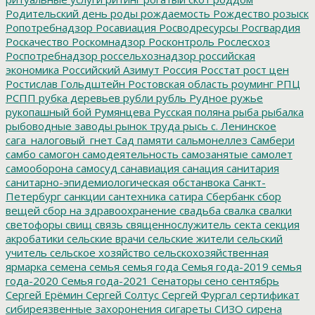
Родительский день
роды
рождаемость
Рождество
розыск
Ропотребнадзор
Росавиация
Росводресурсы
Росгвардия
Роскачество
Роскомнадзор
Росконтроль
Рослесхоз
Роспотребнадзор
россельхознадзор
российская
экономика
Российский Азимут
Россия
Росстат
рост цен
Ростислав Гольдштейн
Ростовская область
роуминг
РПЦ
РСПП
рубка деревьев
рубли
рубль
Рудное
ружье
рукопашный бой
Румянцева
Русская поляна
рыба
рыбалка
рыбоводные заводы
рынок труда
рысь
с. Ленинское
сага_налоговый_гнет
Сад памяти
сальмонеллез
Самбери
самбо
самогон
самодеятельность
самозанятые
самолет
самооборона
самосуд
санавиация
санация
санитария
санитарно-эпидемиологическая обстанвока
Санкт-
Петербург
санкции
сантехника
сатира
Сбербанк
сбор
вещей
сбор на здравоохранение
свадьба
свалка
свалки
светофоры
свищ
связь
священнослужитель
секта
секция
акробатики
сельские врачи
сельские жители
сельский
учитель
сельское хозяйство
сельскохозяйственная
ярмарка
семена
семья
семья года
Семья года-2019
семья
года-2020
Семья года-2021
Сенаторы
сено
сентябрь
Сергей Ерёмин
Сергей Солтус
Сергей Фургал
сертификат
сибиреязвенные захоронения
сигареты
СИЗО
сирена