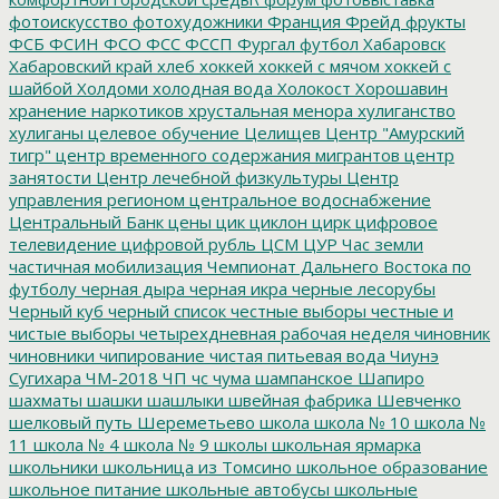
фотоискусство
фотохудожники
Франция
Фрейд
фрукты
ФСБ
ФСИН
ФСО
ФСС
ФССП
Фургал
футбол
Хабаровск
Хабаровский край
хлеб
хоккей
хоккей с мячом
хоккей с
шайбой
Холдоми
холодная вода
Холокост
Хорошавин
хранение наркотиков
хрустальная менора
хулиганство
хулиганы
целевое обучение
Целищев
Центр "Амурский
тигр"
центр временного содержания мигрантов
центр
занятости
Центр лечебной физкультуры
Центр
управления регионом
центральное водоснабжение
Центральный Банк
цены
цик
циклон
цирк
цифровое
телевидение
цифровой рубль
ЦСМ
ЦУР
Час земли
частичная мобилизация
Чемпионат Дальнего Востока по
футболу
черная дыра
черная икра
черные лесорубы
Черный куб
черный список
честные выборы
честные и
чистые выборы
четырехдневная рабочая неделя
чиновник
чиновники
чипирование
чистая питьевая вода
Чиунэ
Сугихара
ЧМ-2018
ЧП
чс
чума
шампанское
Шапиро
шахматы
шашки
шашлыки
швейная фабрика
Шевченко
шелковый путь
Шереметьево
школа
школа № 10
школа №
11
школа № 4
школа № 9
школы
школьная ярмарка
школьники
школьница из Томсино
школьное образование
школьное питание
школьные автобусы
школьные