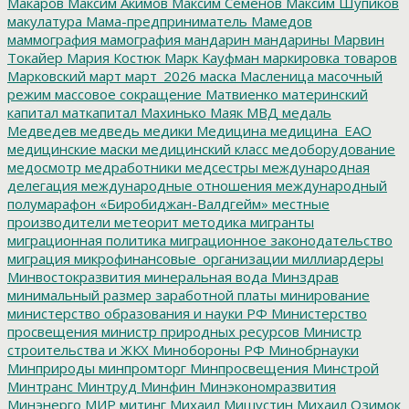
Макаров
Максим Акимов
Максим Семенов
Максим Шупиков
макулатура
Мама-предприниматель
Мамедов
маммография
мамография
мандарин
мандарины
Марвин
Токайер
Мария Костюк
Марк Кауфман
маркировка товаров
Марковский
март
март_2026
маска
Масленица
масочный
режим
массовое сокращение
Матвиенко
материнский
капитал
маткапитал
Махинько
Маяк
МВД
медаль
Медведев
медведь
медики
Медицина
медицина_ЕАО
медицинские маски
медицинский класс
медоборудование
медосмотр
медработники
медсестры
международная
делегация
международные отношения
международный
полумарафон «Биробиджан-Валдгейм»
местные
производители
метеорит
методика
мигранты
миграционная политика
миграционное законодательство
миграция
микрофинансовые_организации
миллиардеры
Минвостокразвития
минеральная вода
Минздрав
минимальный размер заработной платы
минирование
министерство образования и науки РФ
Министерство
просвещения
министр природных ресурсов
Министр
строительства и ЖКХ
Минобороны РФ
Минобрнауки
Минприроды
минпромторг
Минпросвещения
Минстрой
Минтранс
Минтруд
Минфин
Минэкономразвития
Минэнерго
МИР
митинг
Михаил Мишустин
Михаил Озимок