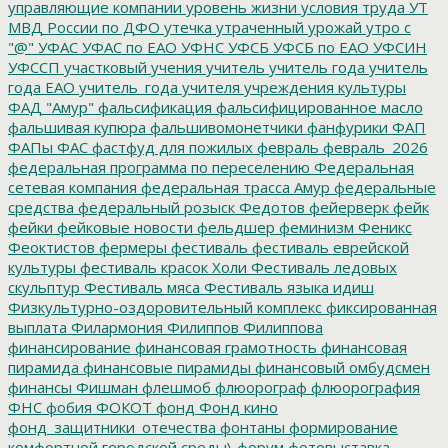
управляющие компании
уровень жизни
условия труда
УТ
МВД России по ДФО
утечка
утраченный урожай
утро с
"@"
УФАС
УФАС по ЕАО
УФНС
УФСБ
УФСБ по ЕАО
УФСИН
УФССП
участковый
учения
учитель
учитель года
учитель
года ЕАО
учитель_года
учителя
учреждения культуры
ФАД "Амур"
фальсификация
фальсифицированное масло
фальшивая купюра
фальшивомонетчики
фанфурики
ФАП
ФАПы
ФАС
фастфуд для пожилых
февраль
февраль_2026
федеральная программа по переселению
Федеральная
сетевая компания
федеральная трасса Амур
федеральные
средства
федеральный розыск
Федотов
фейерверк
фейк
фейки
фейковые новости
фельдшер
феминизм
Феникс
Феоктистов
фермеры
фестиваль
фестиваль еврейской
культуры
фестиваль красок Холи
Фестиваль ледовых
скульптур
Фестиваль мяса
Фестиваль языка идиш
Физкультурно-оздоровительный комплекс
фиксированная
выплата
Филармония
Филиппов
Филиппова
финансирование
финансовая грамотность
финансовая
пирамида
финансовые пирамиды
финансовый омбудсмен
финансы
Фишман
флешмоб
флюорограф
флюорография
ФНС
фобия
ФОКОТ
фонд
Фонд кино
фонд_защитники_отечества
фонтаны
формирование
комфортной городской среды\
форум
фотовыставка