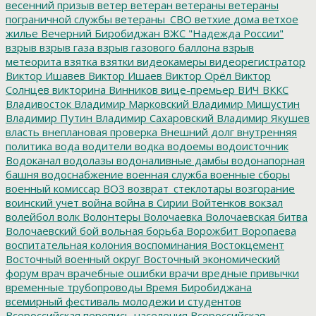
весенний призыв
ветер
ветеран
ветераны
ветераны
пограничной службы
ветераны_СВО
ветхие дома
ветхое
жилье
Вечерний Биробиджан
ВЖС "Надежда России"
взрыв
взрыв газа
взрыв газового баллона
взрыв
метеорита
взятка
взятки
видеокамеры
видеорегистратор
Виктор Ишавев
Виктор Ишаев
Виктор Орёл
Виктор
Солнцев
викторина
Винников
вице-премьер
ВИЧ
ВККС
Владивосток
Владимир Марковский
Владимир Мишустин
Владимир Путин
Владимир Сахаровский
Владимир Якушев
власть
внеплановая проверка
Внешний долг
внутренняя
политика
вода
водители
водка
водоемы
водоисточник
Водоканал
водолазы
водоналивные дамбы
водонапорная
башня
водоснабжение
военная служба
военные сборы
военный комиссар
ВОЗ
возврат_стеклотары
возгорание
воинский учет
война
война в Сирии
Войтенков
вокзал
волейбол
волк
Волонтеры
Волочаевка
Волочаевская битва
Волочаевский бой
вольная борьба
Ворожбит
Воропаева
воспитательная колония
воспоминания
Востокцемент
Восточный военный округ
Восточный экономический
форум
врач
врачебные ошибки
врачи
вредные привычки
временные трубопроводы
Время Биробиджана
всемирный фестиваль молодежи и студентов
Всероссийская перепись населения
Всероссийская