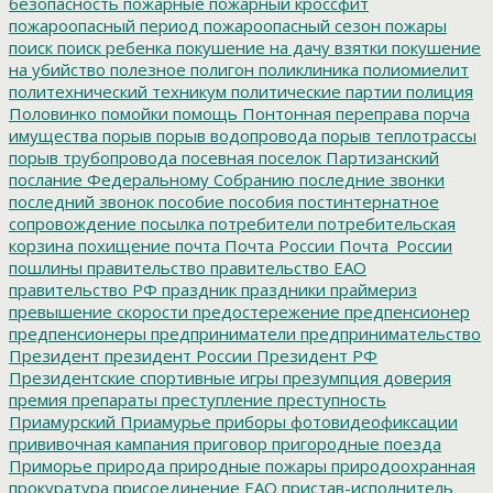
безопасность
пожарные
пожарный кроссфит
пожароопасный период
пожароопасный сезон
пожары
поиск
поиск ребенка
покушение на дачу взятки
покушение
на убийство
полезное
полигон
поликлиника
полиомиелит
политехнический техникум
политические партии
полиция
Половинко
помойки
помощь
Понтонная переправа
порча
имущества
порыв
порыв водопровода
порыв теплотрассы
порыв трубопровода
посевная
поселок Партизанский
послание Федеральному Собранию
последние звонки
последний звонок
пособие
пособия
постинтернатное
сопровождение
посылка
потребители
потребительская
корзина
похищение
почта
Почта России
Почта_России
пошлины
правительство
правительство ЕАО
правительство РФ
праздник
праздники
праймериз
превышение скорости
предостережение
предпенсионер
предпенсионеры
предприниматели
предпринимательство
Президент
президент России
Президент РФ
Президентские спортивные игры
презумпция доверия
премия
препараты
преступление
преступность
Приамурский
Приамурье
приборы фотовидеофиксации
прививочная кампания
приговор
пригородные поезда
Приморье
природа
природные пожары
природоохранная
прокуратура
присоединение ЕАО
пристав-исполнитель