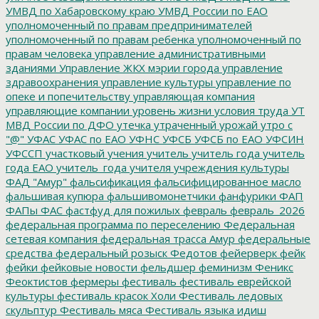
УМВД по Хабаровскому краю
УМВД России по ЕАО
уполномоченный по правам предпринимателей
уполномоченный по правам ребенка
уполномоченный по
правам человека
управление административными
зданиями
Управление ЖКХ мэрии города
управление
здравоохранения
управление культуры
управление по
опеке и попечительству
управляющая компания
управляющие компании
уровень жизни
условия труда
УТ
МВД России по ДФО
утечка
утраченный урожай
утро с
"@"
УФАС
УФАС по ЕАО
УФНС
УФСБ
УФСБ по ЕАО
УФСИН
УФССП
участковый
учения
учитель
учитель года
учитель
года ЕАО
учитель_года
учителя
учреждения культуры
ФАД "Амур"
фальсификация
фальсифицированное масло
фальшивая купюра
фальшивомонетчики
фанфурики
ФАП
ФАПы
ФАС
фастфуд для пожилых
февраль
февраль_2026
федеральная программа по переселению
Федеральная
сетевая компания
федеральная трасса Амур
федеральные
средства
федеральный розыск
Федотов
фейерверк
фейк
фейки
фейковые новости
фельдшер
феминизм
Феникс
Феоктистов
фермеры
фестиваль
фестиваль еврейской
культуры
фестиваль красок Холи
Фестиваль ледовых
скульптур
Фестиваль мяса
Фестиваль языка идиш