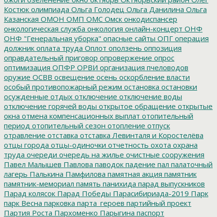
Костюк
олимпиада
Ольга Голодец
Ольга Данилина
Ольга
Казанская
ОМОН
ОМП
ОМС
Омск
онкодиспансер
онкологическая служба
онкология
онлайн-концерт
ОНФ
ОНФ "Генеральная уборка"
опасные сайты
ОПГ
операция
должник
оплата труда
Оплот
оползень
оппозиция
оправдательный приговор
опровержение
опрос
оптимизация
ОПФР
ОРВИ
организация пчеловодов
оружие
ОСВВ
освещение
осень
оскорбление власти
особый противопожарный режим
остановка
остановки
осужденные
отдых
отключение
отключение воды
отключение горячей воды
открытое обращение
открытые
окна
отмена компенсационных выплат
отопительный
период
отопительный сезон
отопление
отпуск
отравление
отставка
отставка Левинталя и Коростелёва
отцы города
отцы-одиночки
отчетность
охота
охрана
труда
очереди
очередь на жилье
очистные сооружения
Павел Малышев
Павлова
паводок
падение
пал
палаточный
лагерь
Палькина
Памфилова
памятная акция
памятник
памятник-мемориал
память
панихида
парад выпускников
Парад колясок
Парад Победы
Парасибириада-2019
Парк
парк Весна
парковка
парта_героев
партийный проект
Партия Роста
Пархоменко
Парыгина
паспорт