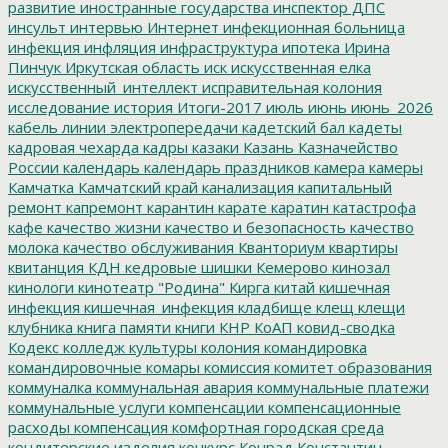
развитие
иностранные государства
инспектор ДПС
инсульт
интервью
Интернет
инфекционная больница
инфекция
инфляция
инфраструктура
ипотека
Ирина
Пинчук
Иркутская область
иск
искусственная елка
искусственный_интеллект
исправительная колония
исследование
история
Итоги-2017
июль
июнь
июнь_2026
кабель линии электропередачи
кадетский бал
кадеты
кадровая чехарда
кадры
казаки
Казань
Казначейство
России
календарь
календарь праздников
камера
камеры
Камчатка
Камчатский край
канализация
капитальный
ремонт
капремонт
карантин
карате
каратин
катастрофа
кафе
качество жизни
качество и безопасность
качество
молока
качество обслуживания
Кванториум
квартиры
квитанция
КДН
кедровые шишки
Кемерово
кинозал
кинологи
кинотеатр "Родина"
Кирга
китай
кишечная
инфекция
кишечная_инфекция
кладбище
клещ
клещи
клубника
книга памяти
книги
КНР
КоАП
ковид-сводка
Кодекс
колледж культуры
колония
командировка
командировочные
комары
комиссия
комитет образования
коммуналка
коммунальная авария
коммунальные платежи
коммунальные услуги
компенсации
компенсационные
расходы
компенсация
комфортная городская среда
кондитерские изделия
конкурс
Конрад
Константин