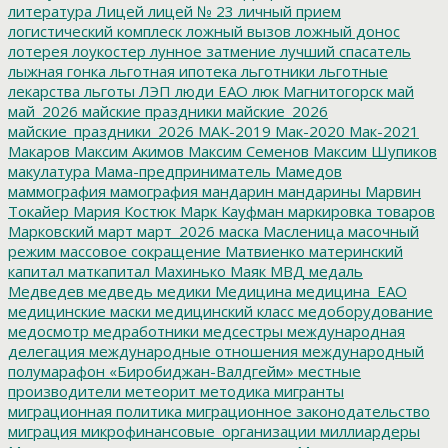
литература
Лицей
лицей № 23
личный прием
логистический комплеск
ложный вызов
ложный донос
лотерея
лоукостер
лунное затмение
лучший спасатель
лыжная гонка
льготная ипотека
льготники
льготные
лекарства
льготы
ЛЭП
люди ЕАО
люк
Магнитогорск
май
май_2026
майские праздники
майские_2026
майские_праздники_2026
МАК-2019
Мак-2020
Мак-2021
Макаров
Максим Акимов
Максим Семенов
Максим Шупиков
макулатура
Мама-предприниматель
Мамедов
маммография
мамография
мандарин
мандарины
Марвин
Токайер
Мария Костюк
Марк Кауфман
маркировка товаров
Марковский
март
март_2026
маска
Масленица
масочный
режим
массовое сокращение
Матвиенко
материнский
капитал
маткапитал
Махинько
Маяк
МВД
медаль
Медведев
медведь
медики
Медицина
медицина_ЕАО
медицинские маски
медицинский класс
медоборудование
медосмотр
медработники
медсестры
международная
делегация
международные отношения
международный
полумарафон «Биробиджан-Валдгейм»
местные
производители
метеорит
методика
мигранты
миграционная политика
миграционное законодательство
миграция
микрофинансовые_организации
миллиардеры