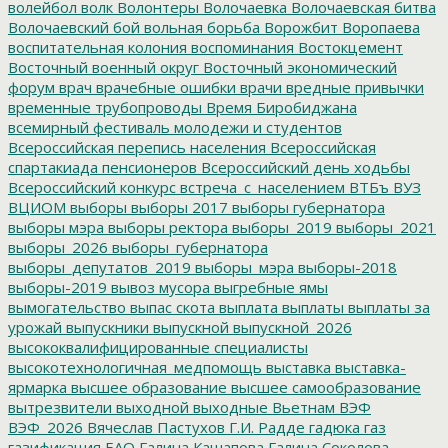
волейбол
волк
Волонтеры
Волочаевка
Волочаевская битва
Волочаевский бой
вольная борьба
Ворожбит
Воропаева
воспитательная колония
воспоминания
Востокцемент
Восточный военный округ
Восточный экономический
форум
врач
врачебные ошибки
врачи
вредные привычки
временные трубопроводы
Время Биробиджана
всемирный фестиваль молодежи и студентов
Всероссийская перепись населения
Всероссийская
спартакиада пенсионеров
Всероссийский день ходьбы
Всероссийский конкурс
встреча_с_населением
ВТБъ
ВУЗ
ВЦИОМ
выборы
выборы 2017
выборы губернатора
выборы мэра
выборы ректора
выборы_2019
выборы_2021
выборы_2026
выборы_губернатора
выборы_депутатов_2019
выборы_мэра
выборы-2018
выборы-2019
вывоз мусора
выгребные ямы
вымогательство
выпас скота
выплата
выплаты
выплаты за
урожай
выпускники
выпускной
выпускной_2026
высококвалифицированные специалисты
высокотехнологичная_медпомощь
выставка
выставка-
ярмарка
высшее образование
высшее самообразование
вытрезвители
выходной
выходные
Вьетнам
ВЭФ
ВЭФ_2026
Вячеслав Пастухов
Г.И. Радде
гадюка
газ
газификация ЕАО
Галина Кашапова
Галина Соколова