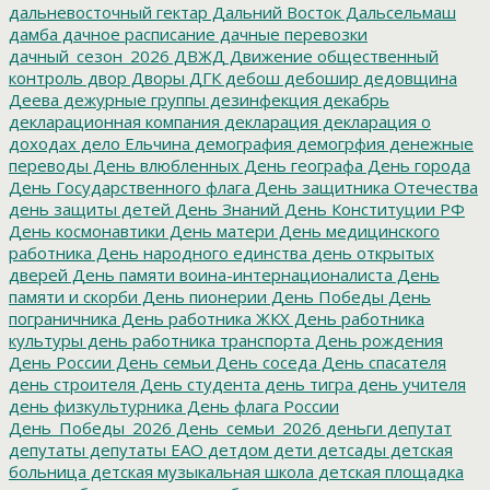
дальневосточный гектар
Дальний Восток
Дальсельмаш
дамба
дачное расписание
дачные перевозки
дачный_сезон_2026
ДВЖД
Движение общественный
контроль
двор
Дворы
ДГК
дебош
дебошир
дедовщина
Деева
дежурные группы
дезинфекция
декабрь
декларационная компания
декларация
декларация о
доходах
дело Ельчина
демография
демогрфия
денежные
переводы
День влюбленных
День географа
День города
День Государственного флага
День защитника Отечества
день защиты детей
День Знаний
День Конституции РФ
День космонавтики
День матери
День медицинского
работника
День народного единства
день открытых
дверей
День памяти воина-интернационалиста
День
памяти и скорби
День пионерии
День Победы
День
пограничника
День работника ЖКХ
День работника
культуры
день работника транспорта
День рождения
День России
День семьи
День соседа
День спасателя
день строителя
День студента
день тигра
день учителя
день физкультурника
День флага России
День_Победы_2026
День_семьи_2026
деньги
депутат
депутаты
депутаты ЕАО
детдом
дети
детсады
детская
больница
детская музыкальная школа
детская площадка