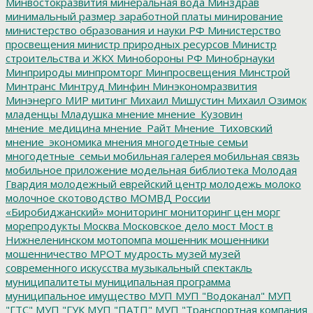
Минвостокразвития
минеральная вода
Минздрав
минимальный размер заработной платы
минирование
министерство образования и науки РФ
Министерство
просвещения
министр природных ресурсов
Министр
строительства и ЖКХ
Минобороны РФ
Минобрнауки
Минприроды
минпромторг
Минпросвещения
Минстрой
Минтранс
Минтруд
Минфин
Минэкономразвития
Минэнерго
МИР
митинг
Михаил Мишустин
Михаил Озимок
младенцы
Младушка
мнение
мнение_Кузовин
мнение_медицина
мнение_Райт
Мнение_Тиховский
мнение_экономика
мнения
многодетные семьи
многодетные_семьи
мобильная галерея
мобильная связь
мобильное приложение
модельная библиотека
Молодая
Гвардия
молодежный еврейский центр
молодежь
молоко
молочное скотоводство
МОМВД России
«Биробиджанский»
мониторинг
мониторинг цен
морг
морепродукты
Москва
Московское дело
мост
Мост в
Нижнеленинском
мотопомпа
мошенник
мошенники
мошенничество
МРОТ
мудрость
музей
музей
современного искусства
музыкальный спектакль
муниципалитеты
муниципальная программа
муниципальное имущество
МУП
МУП "Водоканал"
МУП
"ГТС"
МУП "ГУК
МУП "ПАТП"
МУП "Транспортная компания