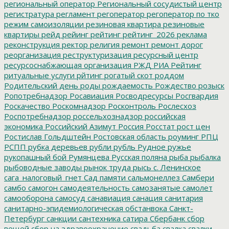
региональный оператор
Региональный сосудистый центр
регистратура
регламент
регоператор
регоператор по тко
режим самоизоляции
резиновая квартира
резиновые
квартиры
рейд
рейинг
рейтинг
рейтинг_2026
реклама
реконструкция
ректор
религия
ремонт
ремонт дорог
реорганизация
реструктуризация
ресурсный центр
ресурсоснабжающая организация
РЖД
РИА Рейтинг
ритуальные услуги
рйтинг
рогатый скот
роддом
Родительский день
роды
рождаемость
Рождество
розыск
Ропотребнадзор
Росавиация
Росводресурсы
Росгвардия
Роскачество
Роскомнадзор
Росконтроль
Рослесхоз
Роспотребнадзор
россельхознадзор
российская
экономика
Российский Азимут
Россия
Росстат
рост цен
Ростислав Гольдштейн
Ростовская область
роуминг
РПЦ
РСПП
рубка деревьев
рубли
рубль
Рудное
ружье
рукопашный бой
Румянцева
Русская поляна
рыба
рыбалка
рыбоводные заводы
рынок труда
рысь
с. Ленинское
сага_налоговый_гнет
Сад памяти
сальмонеллез
Самбери
самбо
самогон
самодеятельность
самозанятые
самолет
самооборона
самосуд
санавиация
санация
санитария
санитарно-эпидемиологическая обстанвока
Санкт-
Петербург
санкции
сантехника
сатира
Сбербанк
сбор
вещей
сбор на здравоохранение
свадьба
свалка
свалки