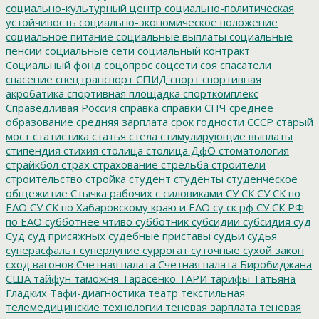
социально-культурный центр
социально-политическая
устойчивость
социально-экономическое положение
социальное питание
социальные выплаты
социальные
пенсии
социальные сети
социальный контракт
Социальный фонд
соцопрос
соцсети
соя
спасатели
спасение
спецтранспорт
СПИД
спорт
спортивная
акробатика
спортивная площадка
спорткомплекс
Справедливая Россия
справка
справки
СПЧ
среднее
образование
средняя зарплата
срок годности
СССР
старый
мост
статистика
статья
стела
стимулирующие выплаты
стипендия
стихия
столица
столица ДфО
стоматология
страйкбол
страх
страхование
стрельба
строители
строительство
стройка
студент
студенты
студенческое
общежитие
Стычка рабочих с силовиками
СУ СК
СУ СК по
ЕАО
СУ СК по Хабаровскому краю и ЕАО
су ск рф
СУ СК РФ
по ЕАО
субботнее чтиво
субботник
субсидии
субсидия
суд
Суд
суд присяжных
судебные приставы
судьи
судья
суперасфальт
суперлуние
суррогат
суточные
сухой закон
сход вагонов
Счетная палата
Счетная палата Биробиджана
США
тайфун
таможня
Тарасенко
ТАРИ
тарифы
Татьяна
Гладких
Тафи-диагностика
театр
текстильная
телемедицинские технологии
теневая зарплата
теневая