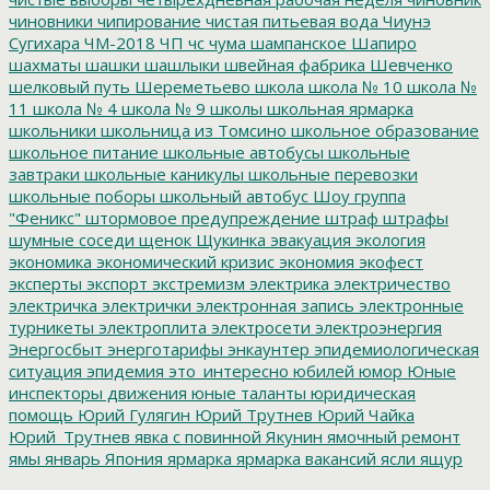
чиновники
чипирование
чистая питьевая вода
Чиунэ
Сугихара
ЧМ-2018
ЧП
чс
чума
шампанское
Шапиро
шахматы
шашки
шашлыки
швейная фабрика
Шевченко
шелковый путь
Шереметьево
школа
школа № 10
школа №
11
школа № 4
школа № 9
школы
школьная ярмарка
школьники
школьница из Томсино
школьное образование
школьное питание
школьные автобусы
школьные
завтраки
школьные каникулы
школьные перевозки
школьные поборы
школьный автобус
Шоу группа
"Феникс"
штормовое предупреждение
штраф
штрафы
шумные соседи
щенок
Щукинка
эвакуация
экология
экономика
экономический кризис
экономия
экофест
эксперты
экспорт
экстремизм
электрика
электричество
электричка
электрички
электронная запись
электронные
турникеты
электроплита
электросети
электроэнергия
Энергосбыт
энерготарифы
энкаунтер
эпидемиологическая
ситуация
эпидемия
это_интересно
юбилей
юмор
Юные
инспекторы движения
юные таланты
юридическая
помощь
Юрий Гулягин
Юрий Трутнев
Юрий Чайка
Юрий_Трутнев
явка с повинной
Якунин
ямочный ремонт
ямы
январь
Япония
ярмарка
ярмарка вакансий
ясли
ящур