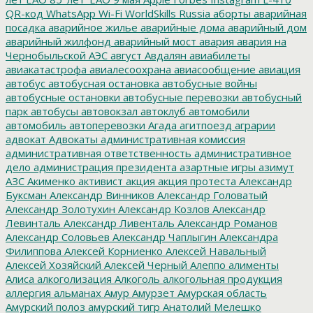
QR-код
WhatsApp
Wi-Fi
WorldSkills Russia
аборты
аварийная
посадка
аварийное жилье
аварийные дома
аварийный дом
аварийный жилфонд
аварийный мост
авария
авария на
Чернобыльской АЭС
август
Авдалян
авиабилеты
авиакатастрофа
авиалесоохрана
авиасообщение
авиация
автобус
автобусная остановка
автобусные войны
автобусные остановки
автобусные перевозки
автобусный
парк
автобусы
автовокзал
автоклуб
автомобили
автомобиль
автоперевозки
Агада
агитпоезд
аграрии
адвокат
Адвокаты
административная комиссия
административная ответственность
административное
дело
администрация президента
азартные игры
азимут
АЗС
Акименко
активист
акция
акция протеста
Александр
Буксман
Александр Винников
Александр Головатый
Александр Золотухин
Александр Козлов
Александр
Левинталь
Александр Ливенталь
Александр Романов
Александр Соловьев
Александр Чаплыгин
Александра
Филиппова
Алексей Корниенко
Алексей Навальный
Алексей Хозяйский
Алексей Черный
Алеппо
алименты
Алиса
алкоголизация
Алкоголь
алкогольная продукция
аллергия
альманах
Амур
Амурзет
Амурская область
Амурский полоз
амурский тигр
Анатолий Мелешко