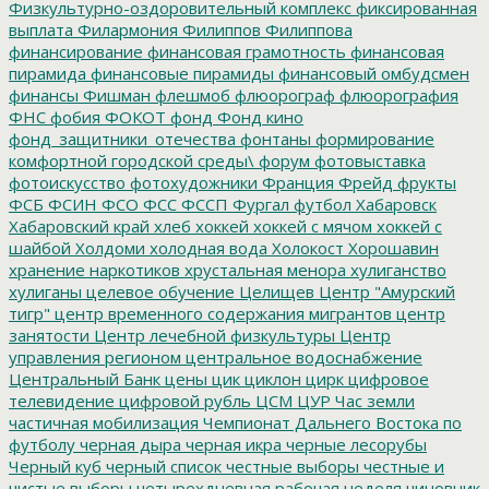
Физкультурно-оздоровительный комплекс
фиксированная
выплата
Филармония
Филиппов
Филиппова
финансирование
финансовая грамотность
финансовая
пирамида
финансовые пирамиды
финансовый омбудсмен
финансы
Фишман
флешмоб
флюорограф
флюорография
ФНС
фобия
ФОКОТ
фонд
Фонд кино
фонд_защитники_отечества
фонтаны
формирование
комфортной городской среды\
форум
фотовыставка
фотоискусство
фотохудожники
Франция
Фрейд
фрукты
ФСБ
ФСИН
ФСО
ФСС
ФССП
Фургал
футбол
Хабаровск
Хабаровский край
хлеб
хоккей
хоккей с мячом
хоккей с
шайбой
Холдоми
холодная вода
Холокост
Хорошавин
хранение наркотиков
хрустальная менора
хулиганство
хулиганы
целевое обучение
Целищев
Центр "Амурский
тигр"
центр временного содержания мигрантов
центр
занятости
Центр лечебной физкультуры
Центр
управления регионом
центральное водоснабжение
Центральный Банк
цены
цик
циклон
цирк
цифровое
телевидение
цифровой рубль
ЦСМ
ЦУР
Час земли
частичная мобилизация
Чемпионат Дальнего Востока по
футболу
черная дыра
черная икра
черные лесорубы
Черный куб
черный список
честные выборы
честные и
чистые выборы
четырехдневная рабочая неделя
чиновник