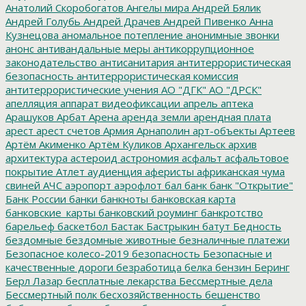
Анатолий Скоробогатов
Ангелы мира
Андрей Бялик
Андрей Голубь
Андрей Драчев
Андрей Пивенко
Анна
Кузнецова
аномальное потепление
анонимные звонки
анонс
антивандальные меры
антикоррупционное
законодательство
антисанитария
антитеррористическая
безопасность
антитеррористическая комиссия
антитеррористические учения
АО "ДГК"
АО "ДРСК"
апелляция
аппарат видеофиксации
апрель
аптека
Арашуков
Арбат
Арена
аренда земли
арендная плата
арест
арест счетов
Армия
Арнаполин
арт-объекты
Артеев
Артём Акименко
Артём Куликов
Архангельск
архив
архитектура
астероид
астрономия
асфальт
асфальтовое
покрытие
Атлет
аудиенция
аферисты
африканская чума
свиней
АЧС
аэропорт
аэрофлот
бал
банк
банк "Открытие"
Банк России
банки
банкноты
банковская карта
банковские_карты
банковский роуминг
банкротство
барельеф
баскетбол
Бастак
Бастрыкин
батут
Бедность
бездомные
бездомные животные
безналичные платежи
Безопасное колесо-2019
безопасность
Безопасные и
качественные дороги
безработица
белка
бензин
Беринг
Берл Лазар
бесплатные лекарства
Бессмертные дела
Бессмертный полк
бесхозяйственность
бешенство