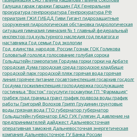
Галушка
гараж
гаражи
Гаршин
ГДК
Генеральная
прокуратура
генпрокуратура
Генпрокуратура РФ
гериатрия
ГЖИ
ГИБДД
Гиви
Гигант
гидрозащитные
сооружения
гидрологическая обстановка
гидрологическая
ситуация
гимназия
гимназия № 1
главный федеральный
инспектор
год культурного наследия
год педагога и
наставника
Год семьи
Год экологии
Год_единства_народов_России
Гознак
ГОК
Голикова
Головатый
гололед
голосование
голубая сорока
Гольдштейн
гомеопатия
Гордума
горки
горки на Арбате
городская Дума
городская среда
городское кладбище
городской парк
городской пляж
горячая вода
горячая
линия
горячее питание
госавтоинспекция
госархив
госдолг
Госдума
госжилинспекция
господдержка
госслужащие
гостиница "Восток"
госуслуги
госхакупки
ГП "Фармация"
грабеж
град
граница
грант
график подвоза воды
график
работы
Григорий Волохов
Грипп
Грудинин
грунтовые
воды
грязная вода
ГТО
губернатор
губернатор
Гольдштейн
губернатор ЕАО
ГУК
Гулягин
Д
давление на
предпринимателей
дайджест
Дальневосточная
оперативная таможня
Дальневосточная энергетическая
компания
Дальневосточное ГУ Банка России