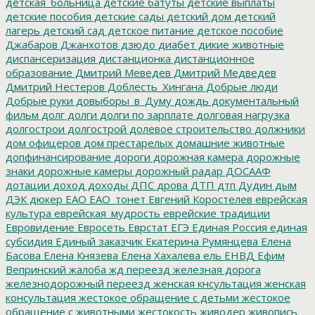
детская_больница
детские батуты
детские выплаты
детские пособия
детские сады
детский дом
детский
лагерь
детский сад
детское питание
детское пособие
Джабаров
Джанхотов
дзюдо
диабет
дикие животные
диспансеризация
дистанционка
дистанционное
образование
Дмитрий Меведев
Дмитрий Медведев
Дмитрий Нестеров
Доблесть_Хингана
Добрые люди
Добрые руки
довыборы_в_Думу
дождь
документальный
фильм
долг
долги
долги по зарплате
долговая нагрузка
долгострои
долгострой
долевое строительство
должники
дом офицеров
дом престарелых
домашние животные
допфинансирование
дороги
дорожная камера
дорожные
знаки
дорожные камеры
дорожный радар
ДОСААФ
дотации
доход
доходы
ДПС
дрова
ДТП
дтп
Дудин
дым
ДЭК
дюкер
ЕАО
ЕАО_тонет
Евгений Коростелев
еврейская
культура
еврейская_мудрость
еврейские традиции
Евровидение
Евросеть
Еврстат
ЕГЭ
Единая Россия
единая
субсидия
Единый заказчик
Екатерина Румянцева
Елена
Басова
Елена Князева
Елена Хахалева
ель
ЕНВД
Ефим
Вепринский
жалоба
жд переезд
железная дорога
железнодорожный переезд
женская кнсультация
женская
консультация
жестокое обращение с детьми
жестокое
обращение с животными
жестокость
живодер
живопись