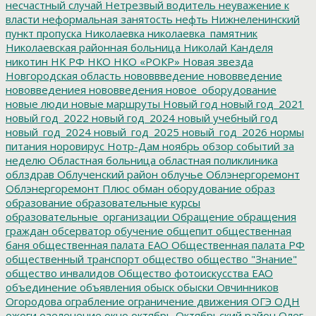
несчастный случай
Нетрезвый водитель
неуважение к
власти
неформальная занятость
нефть
Нижнеленинский
пункт пропуска
Николаевка
николаевка_памятник
Николаевская районная больница
Николай Канделя
никотин
НК РФ
НКО
НКО «РОКР»
Новая звезда
Новгородская область
нововвведение
нововведение
нововведениея
нововведения
новое_оборудование
новые люди
новые маршруты
Новый год
новый год_2021
новый год_2022
новый год_2024
новый учебный год
новый_год_2024
новый_год_2025
новый_год_2026
нормы
питания
норовирус
Нотр-Дам
ноябрь
обзор событий за
неделю
Областная больница
областная поликлиника
облздрав
Облученский район
облучье
Облэнергоремонт
Облэнергоремонт Плюс
обман
оборудование
образ
образование
образовательные курсы
образовательные_организации
Обращение
обращения
граждан
обсерватор
обучение
общепит
общественная
баня
общественная палата ЕАО
Общественная палата РФ
общественный транспорт
общество
общество "Знание"
общество инвалидов
Общество фотоискусства ЕАО
объединение
объявления
обыск
обыски
Овчинников
Огородова
ограбление
ограничение движения
ОГЭ
ОДН
ожоги
озеленение
окно
октябрь
Октябрьский район
Олег