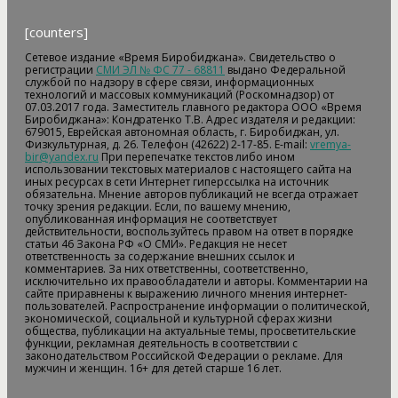
[counters]
Сетевое издание «Время Биробиджана». Свидетельство о
регистрации
СМИ ЭЛ № ФС 77 - 68811
выдано Федеральной
службой по надзору в сфере связи, информационных
технологий и массовых коммуникаций (Роскомнадзор) от
07.03.2017 года. Заместитель главного редактора ООО «Время
Биробиджана»: Кондратенко Т.В. Адрес издателя и редакции:
679015, Еврейская автономная область, г. Биробиджан, ул.
Физкультурная, д. 26. Телефон (42622) 2-17-85. E-mail:
vremya-
bir@yandex.ru
При перепечатке текстов либо ином
использовании текстовых материалов с настоящего сайта на
иных ресурсах в сети Интернет гиперссылка на источник
обязательна. Мнение авторов публикаций не всегда отражает
точку зрения редакции. Если, по вашему мнению,
опубликованная информация не соответствует
действительности, воспользуйтесь правом на ответ в порядке
статьи 46 Закона РФ «О СМИ». Редакция не несет
ответственность за содержание внешних ссылок и
комментариев. За них ответственны, соответственно,
исключительно их правообладатели и авторы. Комментарии на
сайте приравнены к выражению личного мнения интернет-
пользователей. Распространение информации о политической,
экономической, социальной и культурной сферах жизни
общества, публикации на актуальные темы, просветительские
функции, рекламная деятельность в соответствии с
законодательством Российской Федерации о рекламе. Для
мужчин и женщин. 16+ для детей старше 16 лет.