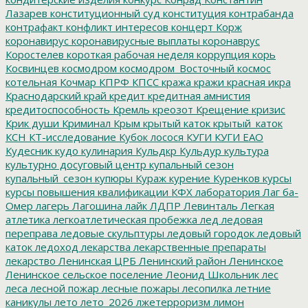
Лазарев
конституционный суд
конституция
контрабанда
контрафакт
конфликт интересов
концерт
Корж
коронавирус
коронавирусные выплаты
коронаврус
Коростелев
короткая рабочая неделя
коррупция
корь
Косвинцев
космодром
космодром_Восточный
космос
котельная
Кочмар
КПРФ
КПСС
кража
кражи
красная икра
Краснодарский край
кредит
кредитная амнистия
кредитоспособность
Кремль
креозот
Крещение
кризис
Крик души
Криминал
Крым
крытый каток
крытый_каток
КСН
КТ-исследование
Кубок лосося
КУГИ
КУГИ ЕАО
Кудесник
кудо
кулинария
Кульдкр
Кульдур
культура
культурно досуговый центр
купальный сезон
купальный_сезон
купюры
Кураж
курение
Куренков
курсы
курсы повышения квалификации
КФХ
лаборатория
Лаг ба-
Омер
лагерь
Лагошина
лайк
ЛДПР
Левинталь
Легкая
атлетика
легкоатлетическая пробежка
лед
ледовая
переправа
ледовые скульптуры
ледовый городок
ледовый
каток
ледоход
лекарства
лекарственные препараты
лекарство
Ленинская ЦРБ
Ленинский район
Ленинское
Ленинское сельское поселение
Леонид Школьник
лес
леса
лесной пожар
лесные пожары
лесопилка
летние
каникулы
лето
лето_2026
лжетерроризм
лимон