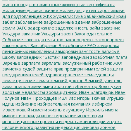
животноводство
животные
жилищные сертификаты
жилищные условия
жилье
жилье для детей-сирот
жильё
для подтопленцев
ЖКХ
журналистика
Забайкальский край
забег
заболевание
заброшенные здания
заброшенные
земли
ЗАГС
задержание
задолженность
займ
заказник
Ульдура
заказник Ульдуры
закон
Законодательное
Собрание
законодательство
законопреокт
законопроект
законороект
Заксобрание
Заксобрание ЕАО
заморозка
пенсионных накоплений
заморозки
занятость
запись в
школу
заповедник "Бастак"
заповедники
заработная плата
Заречье
зарплата
зарплаты
заслуженный работник ЖКХ
зачистка_судей
защита прав предпринимателей
защита
предпринимателей
здравоохранение
земледельцы
землетрясение
земля
земский доктор
Земский_учитель
зима пришла
змеи
змея
золотой губернатор
Золотухин
золотые медалисты
зоозащитники
Иван Благодырь
Иван
Голунов
Иван Проходцев
ИВЛ
ивс
Игорь Ткачев
игрушки
идиш
избиение
избирательная кампания
избирком
Известковый
измени жизнь к лучшему
Израиль
имена
импорт
инвалиды
инвестирование
инвестиции
инвестиционные проекты
индекс самоизоляции
индекс
человеческого развития
индексация
инновационное