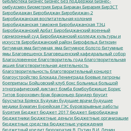
библиотека
бизнес
бизнес без поддержки
бизнес-
омбудсмен
биометрия
Бира
Биракан
Бирария
БирЗСТ
Биробидажан
Биробиджан
Биробиджан-2
Биробиджанская воспитательная колония
Биробиджанская таможня
Биробиджанская ТЭЦ
Биробиджанский Арбат
Биробиджанский военный
гарнизонный суд
Биробиджанский колледж культуры и
искусств
Биробиджанский район
Бирофельд
биткоин
битумная яма
битумная_яма
битумное болото
битумные
ямы
Благовещенск
Благовещенский кафедральный собор
Благословенное
благотворитель года
благотворительная
акция
благотворительная деятельность
благотворительность
благотворительный концерт
благоустройство
Блокада Ленинграда
боевые патроны
боеприпасы
Бойцовский клуб
бокс
больница
большой
этнографический диктант
бомба
бомбоубежище
Борис
Титов
Борохович
брак
браконьер
Бридер
брусит
брусчатка
Брянск
Будукан
будущие врачи
будущие
медики
Бумагин
Бурейская ГЭС
буровзрывные работы
Бурятия
Бюджет
бюджет 2017
бюджет Биробиджана
бюджетники
бюджетные деньги
бюджетные организации
бюджетные средства
бюджетные учреждения
бюджетный кредит
бюрократия
В. Путин
В.И. Ленин