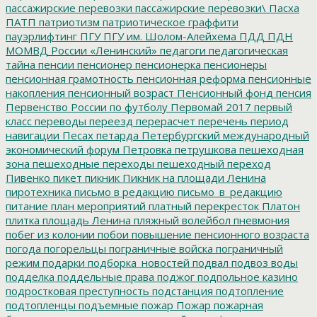
пассажирские перевозки
пассажирские перевозки\
Пасха
ПАТП
патриотизм
патриотическое граффити
пауэрлифтинг
ПГУ
ПГУ им. Шолом-Алейхема
ПДД
ПДН
МОМВД России «Ленинский»
педагоги
педагогическая
тайна
пенсии
пенсионер
пенсионерка
пенсионеры
пенсионная грамотность
пенсионная реформа
пенсионные
накопления
пенсионный возраст
Пенсионный фонд
пенсия
Первенство России по футболу
Первомай 2017
первый
класс
переводы
переезд
перерасчет
перечень
период
навигации
Песах
петарда
Петербургский международный
экономический форум
Петровка
петрушкова
пешеходная
зона
пешеходные переходы
пешеходный переход
Пивенко
пикет
пикник
Пикник на площади Ленина
пиротехника
письмо в редакцию
письмо_в_редакцию
питание
план мероприятий
платный перекресток
Платон
плитка
площадь Ленина
пляжный волейбол
пневмония
побег из колонии
побои
повышение пенсионного возраста
погода
погорельцы
пограничные войска
пограничный
режим
подарки
подборка_новостей
подвал
подвоз воды
подделка
поддельные права
поджог
подпольное казино
подростковая преступность
подстанция
подтопление
подтопленцы
подъемные
пожар
Пожар
пожарная