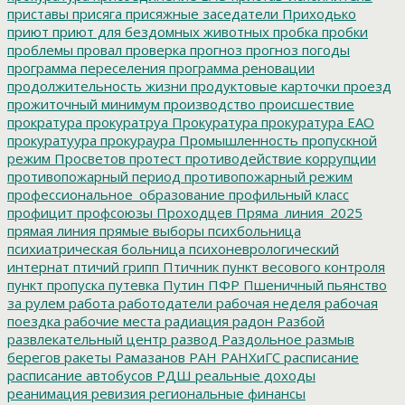
приставы
присяга
присяжные заседатели
Приходько
приют
приют для бездомных животных
пробка
пробки
проблемы
провал
проверка
прогноз
прогноз погоды
программа переселения
программа реновации
продолжительность жизни
продуктовые карточки
проезд
прожиточный минимум
производство
происшествие
прократура
прокуратруа
Прокуратура
прокуратура ЕАО
прокуратуура
прокураура
Промышленность
пропускной
режим
Просветов
протест
противодействие коррупции
противопожарный период
противопожарный режим
профессиональное_образование
профильный класс
профицит
профсоюзы
Проходцев
Пряма_линия_2025
прямая линия
прямые выборы
психбольница
психиатрическая больница
психоневрологический
интернат
птичий грипп
Птичник
пункт весового контроля
пункт пропуска
путевка
Путин
ПФР
Пшеничный
пьянство
за рулем
работа
работодатели
рабочая неделя
рабочая
поездка
рабочие места
радиация
радон
Разбой
развлекательный центр
развод
Раздольное
размыв
берегов
ракеты
Рамазанов
РАН
РАНХиГС
расписание
расписание автобусов
РДШ
реальные доходы
реанимация
ревизия
региональные финансы