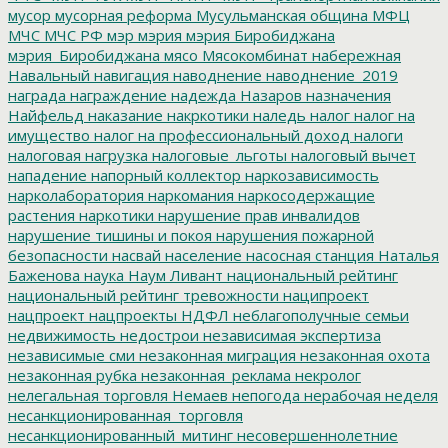
мусор
мусорная реформа
Мусульманская община
МФЦ
МЧС
МЧС РФ
мэр
мэрия
мэрия Биробиджана
мэрия_Биробиджана
мясо
Мясокомбинат
набережная
Навальный
навигация
наводнение
наводнение_2019
награда
награждение
надежда
Назаров
назначения
Найфельд
наказание
накркотики
наледь
налог
налог на
имущество
налог на профессиональный доход
налоги
налоговая нагрузка
налоговые_льготы
налоговый вычет
нападение
напорный коллектор
наркозависимость
нарколаборатория
наркомания
наркосодержащие
растения
наркотики
нарушение прав инвалидов
нарушение тишины и покоя
нарушения пожарной
безопасности
насвай
население
насосная станция
Наталья
Баженова
наука
Наум Ливант
национальный рейтинг
национальный рейтинг тревожности
наципроект
нацпроект
нацпроекты
НДФЛ
неблагополучные семьи
недвижимость
недострои
независимая экспертиза
независимые сми
незаконная миграция
незаконная охота
незаконная рубка
незаконная_реклама
некролог
нелегальная торговля
Немаев
непогода
нерабочая неделя
несанкционированная_торговля
несанкционированный_митинг
несовершеннолетние