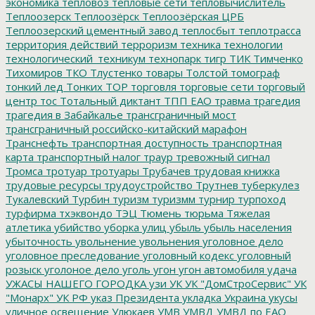
экономика
тепловоз
тепловые сети
тепловычислитель
Теплоозерск
Теплоозёрск
Теплоозёрская ЦРБ
Теплоозерский цементный завод
теплосбыт
теплотрасса
территория действий
терроризм
техника
технологии
технологический_техникум
технопарк
тигр
ТИК
Тимченко
Тихомиров
ТКО
Тлустенко
товары
Толстой
томограф
тонкий лед
Тонких
ТОР
торговля
торговые сети
торговый
центр
тос
Тотальный диктант
ТПП ЕАО
травма
трагедия
трагедия в Забайкалье
трансграничный мост
трансграничный российско-китайский марафон
Транснефть
транспортная доступность
транспортная
карта
транспортный налог
траур
тревожный сигнал
Тромса
тротуар
тротуары
Трубачев
трудовая книжка
трудовые ресурсы
трудоустройство
Трутнев
туберкулез
Тукалевский
Турбин
туризм
туризмм
турнир
турпоход
турфирма
тхэквондо
ТЭЦ
Тюмень
тюрьма
Тяжелая
атлетика
убийство
уборка улиц
убыль
убыль населения
убыточность
увольнение
увольнения
уголовное дело
уголовное преследование
уголовный кодекс
уголовный
розыск
уголоное дело
уголь
угон
угон автомобиля
удача
УЖАСЫ НАШЕГО ГОРОДКА
узи
УК
УК "ДомСтроСервис"
УК
"Монарх"
УК РФ
указ Президента
укладка
Украина
укусы
уличное освещение
Улюкаев
УМВ
УМВД
УМВД по ЕАО