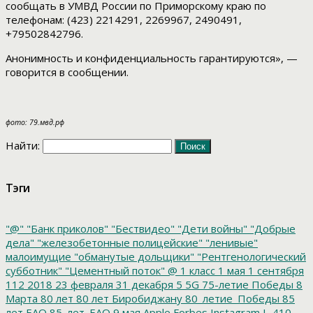
сообщать в УМВД России по Приморскому краю по
телефонам: (423) 2214291, 2269967, 2490491,
+79502842796.
Анонимность и конфиденциальность гарантируются», —
говорится в сообщении.
фото: 79.мвд.рф
Найти:
Тэги
"@"
"Банк приколов"
"Бествидео"
"Дети войны"
"Добрые
дела"
"железобетонные полицейские"
"ленивые"
малоимущие
"обманутые дольщики"
"Рентгенологический
субботник"
"Цементный поток"
@
1 класс
1 мая
1 сентября
112
2018
23 февраля
31 декабря
5
5G
75-летие Победы
8
Марта
80 лет
80 лет Биробиджану
80_летие_Победы
85
лет ЕАО
85_лет_ЕАО
9 мая
Apple
Forbes
Instagram
L-410