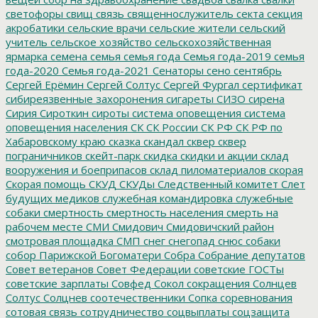
светофоры
свищ
связь
священнослужитель
секта
секция
акробатики
сельские врачи
сельские жители
сельский
учитель
сельское хозяйство
сельскохозяйственная
ярмарка
семена
семья
семья года
Семья года-2019
семья
года-2020
Семья года-2021
Сенаторы
сено
сентябрь
Сергей Ерёмин
Сергей Солтус
Сергей Фургал
сертификат
сибиреязвенные захоронения
сигареты
СИЗО
сирена
Сирия
Сироткин
сироты
система оповещения
система
оповещения населения
СК
СК России
СК РФ
СК РФ по
Хабаровскому краю
сказка
скандал
сквер
сквер
пограничников
скейт-парк
скидка
скидки и акции
склад
вооружения и боеприпасов
склад пиломатериалов
скорая
Скорая помощь
СКУД
СКУДы
Следственный комитет
Слет
будущих медиков
служебная командировка
служебные
собаки
смертность
смертность населения
смерть на
рабочем месте
СМИ
Смидович
Смидовичский район
смотровая площадка
СМП
снег
снегопад
снюс
собаки
собор Парижской Богоматери
Собра
Собрание депутатов
Совет ветеранов
Совет Федерации
советские ГОСТы
советские зарплаты
Совфед
Сокол
сокращения
Солнцев
Солтус
Солцнев
соотечественники
Сопка
соревнования
сотовая связь
сотрудничество
соцвыплаты
соцзащита