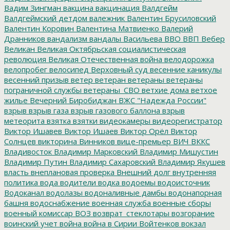
Вадим Зингман
вакцина
вакцинация
Валдгейм
Валдгеймский детдом
валежник
Валентин Брусиловский
Валентин Коровин
Валентина Матвиенко
Валерий
Дранников
вандализм
вандалы
Васильева
ВВО
ВВП
Вебер
Великан
Великая Октябрьская социалистическая
революция
Великая Отечественная война
велодорожка
велопробег
велосипед
Верховный суд
весенние каникулы
весенний призыв
ветер
ветеран
ветераны
ветераны
пограничной службы
ветераны_СВО
ветхие дома
ветхое
жилье
Вечерний Биробиджан
ВЖС "Надежда России"
взрыв
взрыв газа
взрыв газового баллона
взрыв
метеорита
взятка
взятки
видеокамеры
видеорегистратор
Виктор Ишавев
Виктор Ишаев
Виктор Орёл
Виктор
Солнцев
викторина
Винников
вице-премьер
ВИЧ
ВККС
Владивосток
Владимир Марковский
Владимир Мишустин
Владимир Путин
Владимир Сахаровский
Владимир Якушев
власть
внеплановая проверка
Внешний долг
внутренняя
политика
вода
водители
водка
водоемы
водоисточник
Водоканал
водолазы
водоналивные дамбы
водонапорная
башня
водоснабжение
военная служба
военные сборы
военный комиссар
ВОЗ
возврат_стеклотары
возгорание
воинский учет
война
война в Сирии
Войтенков
вокзал