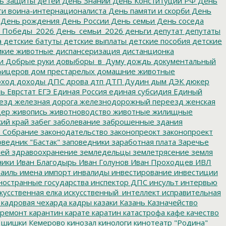
ь защиты детей
День Знаний
День Конституции РФ
День
и воина-интернационалиста
День памяти и скорби
День
День рождения
День России
День семьи
День соседа
_Победы_2026
День_семьи_2026
деньги
депутат
депутаты
а
детские батуты
детские выплаты
детские пособия
детские
кие животные
диспансеризация
дистанционка
и
Добрые руки
довыборы_в_Думу
дождь
документальный
фицеров
дом престарелых
домашние животные
ход
доходы
ДПС
дрова
дтп
ДТП
Дудин
дым
ДЭК
дюкер
ть
Еврстат
ЕГЭ
Единая Россия
единая субсидия
Единый
езд
железная дорога
железнодорожный переезд
женская
дер
живопись
животноводство
животные
жилищные
ий край
забег
заболевание
заброшенные здания
 Собрание
законодательство
законопреокт
законопроект
ведник "Бастак"
заповедники
заработная плата
Заречье
лей
здравоохранение
земледельцы
землетрясение
земля
ники
Иван Благодырь
Иван Голунов
Иван Проходцев
ИВЛ
аиль
имена
импорт
инвалиды
инвестирование
инвестиции
остранные государства
инспектор ДПС
инсульт
интервью
кусственная елка
искусственный_интеллект
исправительная
кадровая чехарда
кадры
казаки
Казань
Казначейство
ремонт
карантин
карате
каратин
катастрофа
кафе
качество
 шишки
Кемерово
кинозал
кинологи
кинотеатр "Родина"