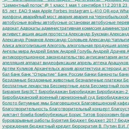
"Цементный поток"
@
1 класс
1 мая
1 сентября
112
2018
23 
85_лет_ЕАО
9 мая
Apple
Forbes
Instagram
L-410
QR-код
Wha
жилфонд
аварийный мост
авария
авария на Чернобыльской
автобусные войны
автобусные остановки
автобусные перев
адвокат
Адвокаты
административная комиссия
администрат
активист
акция
акция протеста
Александр Буксман
Александ
Александр Романов
Александр Соловьев
Александр Чаплыг
Алиса
алкоголизация
Алкоголь
алкогольная продукция
аллер
Ангелы мира
Андрей Бялик
Андрей Голубь
Андрей Драчев
А
антикоррупционное законодательство
антисанитария
анти
апелляция
аппарат видеофиксации
апрель
аптека
Арашуков
Артём Куликов
Архангельск
архив
архитектура
астероид
ас
бал
банк
банк "Открытие"
Банк России
банки
банкноты
банк
бездомные
бездомные животные
безналичные платежи
Бе
бесплатные лекарства
Бессмертные дела
Бессмертный пол
Бирария
БирЗСТ
Биробидажан
Биробиджан
Биробиджан-2
Биробиджанский военный гарнизонный суд
Биробиджанский
болото
битумные ямы
Благовещенск
Благовещенский кафе
благотворительность
благотворительный концерт
благоус
диктант
бомба
бомбоубежище
Борис Титов
Борохович
бра
буровзрывные работы
Бурятия
Бюджет
бюджет 2017
бюдж
учреждения
бюджетный кредит
бюрократия
В. Путин
В.И. 