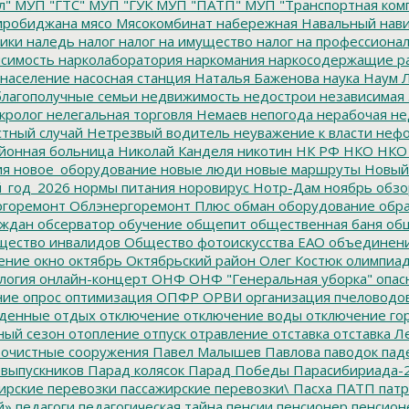
л"
МУП "ГТС"
МУП "ГУК
МУП "ПАТП"
МУП "Транспортная ком
иробиджана
мясо
Мясокомбинат
набережная
Навальный
нави
ики
наледь
налог
налог на имущество
налог на профессиона
симость
нарколаборатория
наркомания
наркосодержащие р
население
насосная станция
Наталья Баженова
наука
Наум Л
лагополучные семьи
недвижимость
недострои
независимая 
кролог
нелегальная торговля
Немаев
непогода
нерабочая не
тный случай
Нетрезвый водитель
неуважение к власти
нефо
йонная больница
Николай Канделя
никотин
НК РФ
НКО
НКО
ия
новое_оборудование
новые люди
новые маршруты
Новый
_год_2026
нормы питания
норовирус
Нотр-Дам
ноябрь
обзо
горемонт
Облэнергоремонт Плюс
обман
оборудование
обр
аждан
обсерватор
обучение
общепит
общественная баня
общ
ество инвалидов
Общество фотоискусства ЕАО
объединен
ение
окно
октябрь
Октябрьский район
Олег Костюк
олимпиа
логия
онлайн-концерт
ОНФ
ОНФ "Генеральная уборка"
опас
ние
опрос
оптимизация
ОПФР
ОРВИ
организация пчеловодо
денные
отдых
отключение
отключение воды
отключение го
ный сезон
отопление
отпуск
отравление
отставка
отставка Л
очистные сооружения
Павел Малышев
Павлова
паводок
пад
 выпускников
Парад колясок
Парад Победы
Парасибириада-
ирские перевозки
пассажирские перевозки\
Пасха
ПАТП
патр
й»
педагоги
педагогическая тайна
пенсии
пенсионер
пенсион