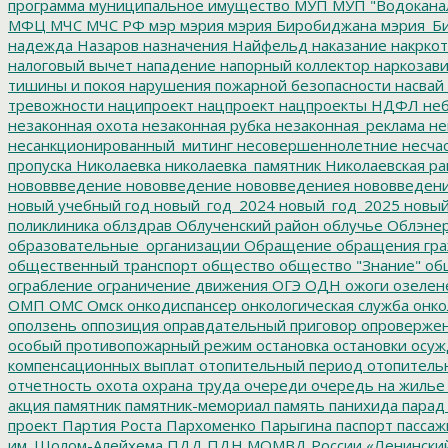
программа
муниципальное имущество
МУП
МУП "Водокана
МФЦ
МЧС
МЧС РФ
мэр
мэрия
мэрия Биробиджана
мэрия_Б
надежда
Назаров
назначения
Найфельд
наказание
накркот
налоговый вычет
нападение
напорный коллектор
наркозави
тишины и покоя
нарушения пожарной безопасности
насвай
тревожности
наципроект
нацпроект
нацпроекты
НДФЛ
неб
незаконная охота
незаконная рубка
незаконная_реклама
не
несанкционированный_митинг
несовершеннолетние
несчас
пропуска
Николаевка
николаевка_памятник
Николаевская ра
нововвведение
нововведение
нововведениея
нововведен
новый учебный год
новый_год_2024
новый_год_2025
новый
поликлиника
облздрав
Облученский район
облучье
Облэнер
образовательные_организации
Обращение
обращения гр
общественный транспорт
общество
общество "Знание"
общ
ограбление
ограничение движения
ОГЭ
ОДН
ожоги
озелен
ОМП
ОМС
Омск
онкодиспансер
онкологическая служба
онко
оползень
оппозиция
оправдательный приговор
опроверже
особый противопожарный режим
остановка
остановки
осуж
компенсационных выплат
отопительный период
отопитель
отчетность
охота
охрана труда
очереди
очередь на жилье
акция
памятник
памятник-мемориал
память
панихида
парад
проект
Партия Роста
Пархоменко
Парыгина
паспорт
пассаж
им. Шолом-Алейхема
ПДД
ПДН МОМВД России «Ленински