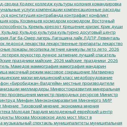
д-сводка
Кодекс
колледж культуры
колония
командировка
унальные услуги
компенсации
компенсационные расходы
 суд
конституция
контрабанда
контрафакт
конфликт
пция
корь
Косвинцев
космодром
космодром_Восточный
оспособность
Кремль
креозот
Крещение
кризис
Крик души
я
Кульдкр
Кульдур
культура
культурно досуговый центр
ория
Лаг ба-Омер
лагерь
Лагошина
лайк
ЛДПР
Левинталь
ок
ледоход
лекарства
лекарственные препараты
лекарство
сные пожары
лесопилка
летние каникулы
лето
лето_2026
с
лотерея
лоукостер
лунное затмение
лучший спасатель
йские праздники
майские_2026
майские_праздники_2026
тель
Мамедов
маммография
мамография
мандарин
ица
масочный режим
массовое сокращение
Матвиенко
ицинские маски
медицинский класс
медоборудование
фон «Биробиджан-Валдгейм»
местные производители
анизации
миллиардеры
Минвостокразвития
минеральная
тво просвещения
министр природных ресурсов
Министр
интруд
Минфин
Минэкономразвития
Минэнерго
МИР
т
Мнение_Тиховский
мнение_экономика
мнения
отека
Молодая Гвардия
молодежный еврейский центр
одукты
Москва
Московское дело
мост
Мост в
ва
музыкальный спектакль
муниципалитеты
муниципальная