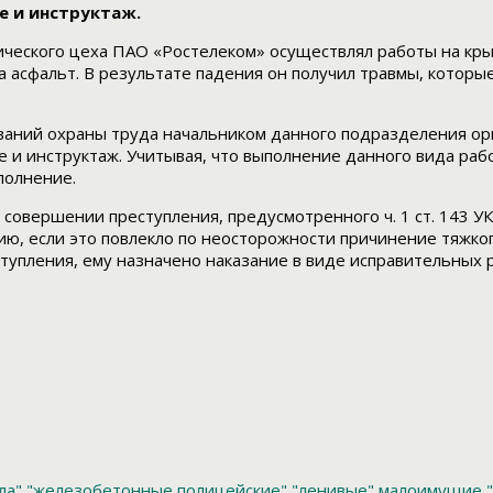
е и инструктаж.
ического цеха ПАО «Ростелеком» осуществлял работы на кр
на асфальт. В результате падения он получил травмы, котор
ваний охраны труда начальником данного подразделения орг
 и инструктаж. Учитывая, что выполнение данного вида раб
полнение.
 совершении преступления, предусмотренного ч. 1 ст. 143 
ию, если это повлекло по неосторожности причинение тяжко
пления, ему назначено наказание в виде исправительных р
ла"
"железобетонные полицейские"
"ленивые" малоимущие
"