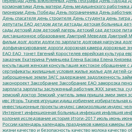
переводы
День влюбленных
День географа
День города
Де
космонавтики
День матери
День медицинского работника
Д
пионерии
День Победы
День пограничника
День работник
День спасателя
день строителя
День студента
день тигра
депутаты ЕАО
детдом
дети
детсады
детская больница
дет
сады
детский дом
детский лагерь
детский сад
детское пит
дистанционное образование
Дмитрий Меведев
Дмитрий М
фильм
долг
долги
долги по зарплате
долговая нагрузка
долг
допфинансирование
дороги
дорожная камера
дорожные зн
ЕАО
ЕАО_тонет
Евгений Коростелев
еврейская культура
евр
заказчик
Екатерина Румянцева
Елена Басова
Елена Князева
кнсультация
женская консультация
жестокое обращение с 
сертификаты
жилищные условия
жилье
жилье для детей-с
заброшенные земли
ЗАГС
задержание
задолженность
зай
законороект
Заксобрание
Заксобрание ЕАО
заморозка пенс
зарплата
зарплаты
заслуженный работник ЖКХ
зачистка_су
земский доктор
Земский_учитель
зима пришла
змеи
змея
зо
ивс
Игорь Ткачев
игрушки
идиш
избиение
избирательная к
инвестиционные проекты
индекс самоизоляции
индекс чел
Интернет
инфекционная больница
инфекция
инфляция
инф
колония
исследование
история
Итоги-2017
июль
июнь
июн
России
календарь
календарь праздников
камера
камеры
Ка
жизни
качество и безопасность
качество молока
качество о