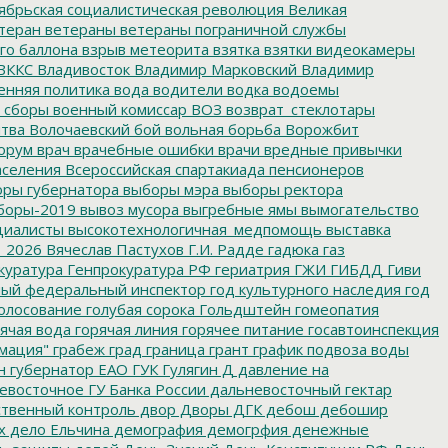
ябрьская социалистическая революция
Великая
теран
ветераны
ветераны пограничной службы
го баллона
взрыв метеорита
взятка
взятки
видеокамеры
ВККС
Владивосток
Владимир Марковский
Владимир
енняя политика
вода
водители
водка
водоемы
 сборы
военный комиссар
ВОЗ
возврат_стеклотары
итва
Волочаевский бой
вольная борьба
Ворожбит
орум
врач
врачебные ошибки
врачи
вредные привычки
аселения
Всероссийская спартакиада пенсионеров
ры губернатора
выборы мэра
выборы ректора
боры-2019
вывоз мусора
выгребные ямы
вымогательство
циалисты
высокотехнологичная_медпомощь
выставка
_2026
Вячеслав Пастухов
Г.И. Радде
гадюка
газ
куратура
Генпрокуратура РФ
гериатрия
ГЖИ
ГИБДД
Гиви
ный федеральный инспектор
год культурного наследия
год
олосование
голубая сорока
Гольдштейн
гомеопатия
ячая вода
горячая линия
горячее питание
госавтоинспекция
мация"
грабеж
град
граница
грант
график подвоза воды
н
губернатор ЕАО
ГУК
Гулягин
Д
давление на
восточное ГУ Банка России
дальневосточный гектар
твенный контроль
двор
Дворы
ДГК
дебош
дебошир
х
дело Ельчина
демография
демогрфия
денежные