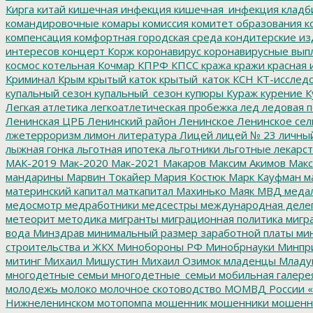
Кирга
китай
кишечная инфекция
кишечная_инфекция
кладб
командировочные
комары
комиссия
комитет образования
к
компенсация
комфортная городская среда
кондитерские из
интересов
концерт
Корж
коронавирус
коронавирусные вып
космос
котельная
Кочмар
КПРФ
КПСС
кража
кражи
красная 
Криминал
Крым
крытый каток
крытый_каток
КСН
КТ-исслед
купальный сезон
купальный_сезон
купюры
Кураж
курение
К
Легкая атлетика
легкоатлетическая пробежка
лед
ледовая п
Ленинская ЦРБ
Ленинский район
Ленинское
Ленинское сел
лжетерроризм
лимон
литература
Лицей
лицей № 23
личны
лыжная гонка
льготная ипотека
льготники
льготные лекарст
МАК-2019
Мак-2020
Мак-2021
Макаров
Максим Акимов
Макс
мандарины
Марвин Токайер
Мария Костюк
Марк Кауфман
ма
материнский капитал
маткапитал
Махинько
Маяк
МВД
меда
медосмотр
медработники
медсестры
международная деле
метеорит
методика
мигранты
миграционная политика
мигра
вода
Минздрав
минимальный размер заработной платы
мин
строительства и ЖКХ
Минобороны РФ
Минобрнауки
Минпр
митинг
Михаил Мишустин
Михаил Озимок
младенцы
Младу
многодетные семьи
многодетные_семьи
мобильная галере
молодежь
молоко
молочное скотоводство
МОМВД России «
Нижнеленинском
мотопомпа
мошенник
мошенники
мошенн