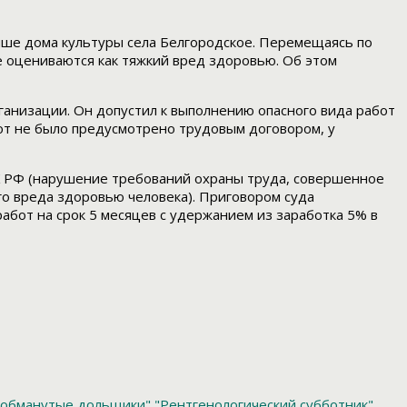
ыше дома культуры села Белгородское. Перемещаясь по
ые оцениваются как тяжкий вред здоровью. Об этом
анизации. Он допустил к выполнению опасного вида работ
от не было предусмотрено трудовым договором, у
УК РФ (нарушение требований охраны труда, совершенное
го вреда здоровью человека). Приговором суда
абот на срок 5 месяцев с удержанием из заработка 5% в
обманутые дольщики"
"Рентгенологический субботник"