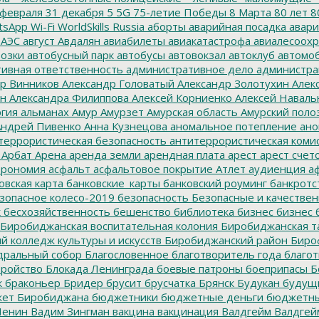
февраля
31 декабря
5
5G
75-летие Победы
8 Марта
80 лет
8
tsApp
Wi-Fi
WorldSkills Russia
аборты
аварийная посадка
авари
 АЭС
август
Авдалян
авиабилеты
авиакатастрофа
авиалесоохр
озки
автобусный парк
автобусы
автовокзал
автоклуб
автомо
ивная ответственность
административное дело
администра
р Винников
Александр Головатый
Александр Золотухин
Алек
ин
Александра Филиппова
Алексей Корниенко
Алексей Наваль
гия
альманах
Амур
Амурзет
Амурская область
Амурский поло
ндрей Пивенко
Анна Кузнецова
аномальное потепление
ано
террористическая безопасность
антитеррористическая коми
Арбат
Арена
аренда земли
арендная плата
арест
арест счет
трономия
асфальт
асфальтовое покрытие
Атлет
аудиенция
аф
овская карта
банковские_карты
банковский роуминг
банкротс
зопасное колесо-2019
безопасность
Безопасные и качестве
к
бесхозяйственность
бешенство
библиотека
бизнес
бизнес 
Биробиджанская воспитательная колония
Биробиджанская т
 колледж культуры и искусств
Биробиджанский район
Биро
дральный собор
Благословенное
благотворитель года
благот
тройство
Блокада Ленинграда
боевые патроны
боеприпасы
Б
к
браконьер
Бридер
брусит
брусчатка
Брянск
Будукан
будущи
ет Биробиджана
бюджетники
бюджетные деньги
бюджетны
Ленин
Вадим Зингман
вакцина
вакцинация
Валдгейм
Валдгей