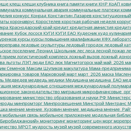
ище
клещ
клещи
клубника
книга памяти
книги
КНР
КоАП
кови
оммуналка
коммунальная авария
коммунальные платежи
комм
делия
конкурс
Конрад
Константин Лазарев
конституционный
латы
коронаврус
Коростелев
короткая рабочая неделя
корру
икра
Краснодарский край
кредит
кредитная амнистия
кредит
ование
Кубок лосося
КУГИ
КУГИ ЕАО
Кудесник
кудо
кулинари
уренков
курсы
курсы повышения квалификации
КФХ
лаборат
ереправа
ледовые скульптуры
ледовый городок
ледовый кат
ьское поселение
Леонид Школьник
лес
леса
лесной пожар
ле
й прием
логистический комплеск
ложный вызов
ложный доно
ва
льготы
ЛЭП
люди ЕАО
люк
Магнитогорск
май
май_2026
ма
им Семенов
Максим Шупиков
макулатура
Мама-предпринима
ркировка товаров
Марковский
март
март_2026
маска
Маслен
ль
Медведев
медведь
медики
Медицина
медицина_ЕАО
мед
гация
международные отношения
международный полумара
ционное законодательство
миграция
микрофинансовые_орг
ирование
министерство образования и науки РФ
Министерс
ироды
минпромторг
Минпросвещения
Минстрой
Минтранс
М
шка
мнение
мнение_Кузовин
мнение_медицина
мнение_Рай
я
мобильная связь
мобильное приложение
модельная библи
Биробиджанский»
мониторинг
мониторинг цен
морг
морепр
ичество
МРОТ
мудрость
музей
музей современного искусст