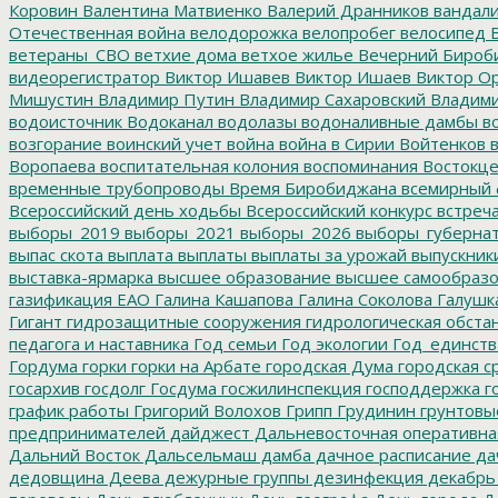
Коровин
Валентина Матвиенко
Валерий Дранников
вандал
Отечественная война
велодорожка
велопробег
велосипед
В
ветераны_СВО
ветхие дома
ветхое жилье
Вечерний Бироб
видеорегистратор
Виктор Ишавев
Виктор Ишаев
Виктор О
Мишустин
Владимир Путин
Владимир Сахаровский
Владими
водоисточник
Водоканал
водолазы
водоналивные дамбы
во
возгорание
воинский учет
война
война в Сирии
Войтенков
в
Воропаева
воспитательная колония
воспоминания
Востокц
временные трубопроводы
Время Биробиджана
всемирный 
Всероссийский день ходьбы
Всероссийский конкурс
встреч
выборы_2019
выборы_2021
выборы_2026
выборы_губерна
выпас скота
выплата
выплаты
выплаты за урожай
выпускник
выставка-ярмарка
высшее образование
высшее самообразо
газификация ЕАО
Галина Кашапова
Галина Соколова
Галушк
Гигант
гидрозащитные сооружения
гидрологическая обста
педагога и наставника
Год семьи
Год экологии
Год_единств
Гордума
горки
горки на Арбате
городская Дума
городская с
госархив
госдолг
Госдума
госжилинспекция
господдержка
г
график работы
Григорий Волохов
Грипп
Грудинин
грунтовы
предпринимателей
дайджест
Дальневосточная оперативна
Дальний Восток
Дальсельмаш
дамба
дачное расписание
да
дедовщина
Деева
дежурные группы
дезинфекция
декабрь