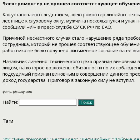
Электромонтер не прошел соответствующее обучени
Как установлено следствием, электромонтер линейно-техн
лестнице к слуховому окну, мужчина поскользнулся и упал 
сообщили «@» в пресс-службе СУ СК РФ по ЕАО.
Причиной несчастного случая стало нарушение ряда требо
сотрудника, который не прошел соответствующее обучение
работника не было получено письменное согласие на ее вы
Начальник линейно-технического цеха признан виновным в
лицом, на которое возложены обязанности по их соблюден
подсудимый признан виновным в совершении данного престу
доход государства. Приговор в законную силу не вступил.
фото: pixabay.com
Найти:
Тэги
"@"
"Банк приколов"
"Бествидео"
"Дети войны"
"Добрые де