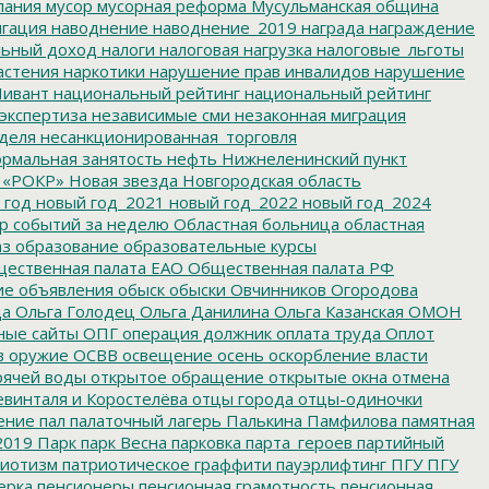
пания
мусор
мусорная реформа
Мусульманская община
гация
наводнение
наводнение_2019
награда
награждение
льный доход
налоги
налоговая нагрузка
налоговые_льготы
астения
наркотики
нарушение прав инвалидов
нарушение
ивант
национальный рейтинг
национальный рейтинг
экспертиза
независимые сми
незаконная миграция
деля
несанкционированная_торговля
рмальная занятость
нефть
Нижнеленинский пункт
 «РОКР»
Новая звезда
Новгородская область
 год
новый год_2021
новый год_2022
новый год_2024
р событий за неделю
Областная больница
областная
аз
образование
образовательные курсы
ественная палата ЕАО
Общественная палата РФ
ие
объявления
обыск
обыски
Овчинников
Огородова
да
Ольга Голодец
Ольга Данилина
Ольга Казанская
ОМОН
ные сайты
ОПГ
операция должник
оплата труда
Оплот
в
оружие
ОСВВ
освещение
осень
оскорбление власти
рячей воды
открытое обращение
открытые окна
отмена
евинталя и Коростелёва
отцы города
отцы-одиночки
ение
пал
палаточный лагерь
Палькина
Памфилова
памятная
2019
Парк
парк Весна
парковка
парта_героев
партийный
иотизм
патриотическое граффити
пауэрлифтинг
ПГУ
ПГУ
ерка
пенсионеры
пенсионная грамотность
пенсионная