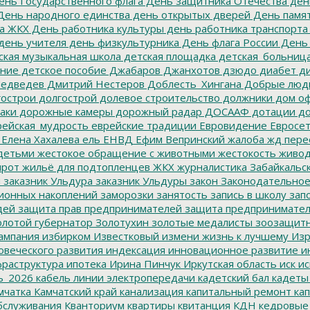
нь Государственного флага
День защитника Отечества
ден
ень народного единства
день открытых дверей
День памят
а ЖКХ
День работника культуры
день работника транспорта
день учителя
день физкультурника
День флага России
День
ская музыкальная школа
детская площадка
детская_больниц
ание
детское пособие
Джабаров
Джанхотов
дзюдо
диабет
ди
едведев
Дмитрий Нестеров
Доблесть_Хингана
Добрые люд
острои
долгострой
долевое строительство
должники
дом о
аки
дорожные камеры
дорожный радар
ДОСААФ
дотации
до
ейская_мудрость
еврейские традиции
Евровидение
Евросе
Елена Хахалева
ель
ЕНВД
Ефим Вепринский
жалоба
жд пере
детьми
жестокое обращение с животными
жестокость
живо
ирот
жильё для подтопленцев
ЖКХ
журналистика
Забайкальск
м
заказник Ульдура
заказник Ульдуры
закон
Законодательное
ионных накоплений
заморозки
занятость
запись в школу
запо
дей
защита прав предпринимателей
защита предпринимате
лотой губернатор
Золотухин
золотые медалисты
зоозащит
ампания
избирком
Известковый
измени жизнь к лучшему
Изр
овеческого развития
индексация
инновационное развитие
ин
раструктура
ипотека
Ирина Пинчук
Иркутская область
иск
ис
ь_2026
кабель линии электропередачи
кадетский бал
кадеты
мчатка
Камчатский край
канализация
капитальный ремонт
кап
бслуживания
Кванториум
квартиры
квитанция
КДН
кедровые