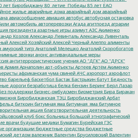
0 лет Биробиджану
80_летие_Победы
85 лет ЕАО
йное жилье
аварийные дома
аварийный дом
аварийный
ана
авиасообщение
авиация
автобус
автобусная остановка
били
автомобиль
автоперевозки
Агада
агитпоезд
аграрии
ция президента
азартные игры
азимут
АЗС
Акименко
сандр Козлов
Александр Левинталь
Александр Ливенталь
ный
Алексей Хозяйский
Алексей Черный
Алеппо
алименты
з
амурский тигр
Анатолий Мелешко
Анатолий Скоробогатов
нимные звонки
анонс
антивандальные меры
ссия
антитеррористические учения
АО "ДГК"
АО "ДРСК"
ов
Армия
Арнаполин
арт-объекты
Артеев
Артём Акименко
еристы
африканская чума свиней
АЧС
аэропорт
аэрофлот
тво
барельеф
баскетбол
Бастак
Бастрыкин
батут
Бедность
нные дороги
безработица
белка
бензин
Беринг
Берл Лазар
без поддержки
бизнес-омбудсмен
биометрия
Бира
Биракан
аможня
Биробиджанская ТЭЦ
Биробиджанский Арбат
фельд
биткоин
битумная яма
битумная_яма
битумное
ворительная акция
благотворительная деятельность
ойцовский клуб
бокс
больница
большой этнографический
е врачи
будущие медики
Бумагин
Бурейская ГЭС
е организации
бюджетные средства
бюджетные
мский детдом
валежник
Валентин Брусиловский
Валентин