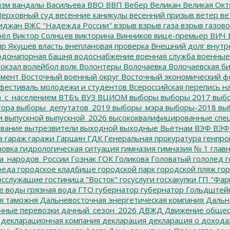
изм
вандалы
Васильева
ВВО
ВВП
Вебер
Великан
Великая Окт
ерховный суд
весенние каникулы
весенний призыв
ветер
ве
иджан
ВЖС "Надежда России"
взрыв
взрыв газа
взрыв газово
рёл
Виктор Солнцев
викторина
Винников
вице-премьер
ВИЧ
р Якушев
власть
внеплановая проверка
Внешний долг
внутр
донапорная башня
водоснабжение
военная служба
военные
окзал
волейбол
волк
Волонтеры
Волочаевка
Волочаевская б
емент
Восточный военный округ
Восточный экономический ф
фестиваль молодежи и студентов
Всероссийская перепись н
а_с_населением
ВТБъ
ВУЗ
ВЦИОМ
выборы
выборы 2017
выбо
тора
выборы_депутатов_2019
выборы_мэра
выборы-2018
вы
и
выпускной
выпускной_2026
высококвалифицированные спе
вание
вытрезвители
выходной
выходные
Вьетнам
ВЭФ
ВЭФ
а
гараж
гаражи
Гаршин
ГДК
Генеральная прокуратура
генпро
новка
гидрологическая ситуация
гимназия
гимназия № 1
глав
а_народов_России
Гознак
ГОК
Голикова
Головатый
гололед
г
реда
городское кладбище
городской парк
городской пляж
гор
осслужащие
гостиница "Восток"
госуслуги
госхакупки
ГП "Фар
е воды
грязная вода
ГТО
губернатор
губернатор Гольдштей
я таможня
Дальневосточная энергетическая компания
Дальне
чные перевозки
дачный_сезон_2026
ДВЖД
Движение общес
декларационная компания
декларация
декларация о дохода