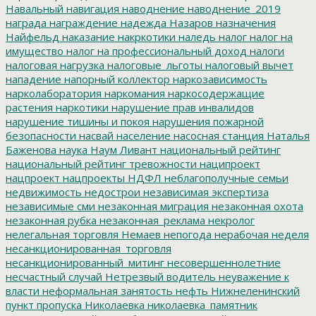
Навальный
навигация
наводнение
наводнение_2019
награда
награждение
надежда
Назаров
назначения
Найфельд
наказание
накркотики
наледь
налог
налог на
имущество
налог на профессиональный доход
налоги
налоговая нагрузка
налоговые_льготы
налоговый вычет
нападение
напорный коллектор
наркозависимость
нарколаборатория
наркомания
наркосодержащие
растения
наркотики
нарушение прав инвалидов
нарушение тишины и покоя
нарушения пожарной
безопасности
насвай
население
насосная станция
Наталья
Баженова
наука
Наум Ливант
национальный рейтинг
национальный рейтинг тревожности
наципроект
нацпроект
нацпроекты
НДФЛ
неблагополучные семьи
недвижимость
недострои
независимая экспертиза
независимые сми
незаконная миграция
незаконная охота
незаконная рубка
незаконная_реклама
некролог
нелегальная торговля
Немаев
непогода
нерабочая неделя
несанкционированная_торговля
несанкционированный_митинг
несовершеннолетние
несчастный случай
Нетрезвый водитель
неуважение к
власти
неформальная занятость
нефть
Нижнеленинский
пункт пропуска
Николаевка
николаевка_памятник