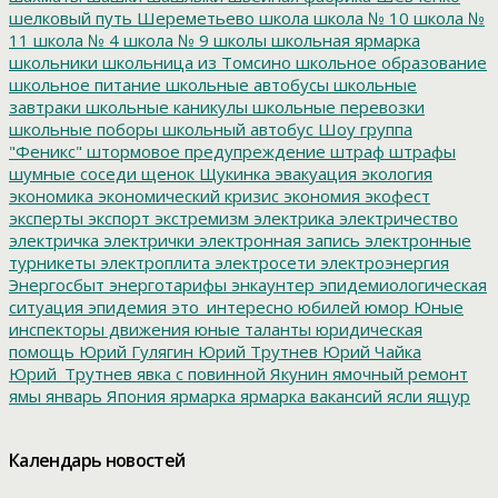
шелковый путь
Шереметьево
школа
школа № 10
школа №
11
школа № 4
школа № 9
школы
школьная ярмарка
школьники
школьница из Томсино
школьное образование
школьное питание
школьные автобусы
школьные
завтраки
школьные каникулы
школьные перевозки
школьные поборы
школьный автобус
Шоу группа
"Феникс"
штормовое предупреждение
штраф
штрафы
шумные соседи
щенок
Щукинка
эвакуация
экология
экономика
экономический кризис
экономия
экофест
эксперты
экспорт
экстремизм
электрика
электричество
электричка
электрички
электронная запись
электронные
турникеты
электроплита
электросети
электроэнергия
Энергосбыт
энерготарифы
энкаунтер
эпидемиологическая
ситуация
эпидемия
это_интересно
юбилей
юмор
Юные
инспекторы движения
юные таланты
юридическая
помощь
Юрий Гулягин
Юрий Трутнев
Юрий Чайка
Юрий_Трутнев
явка с повинной
Якунин
ямочный ремонт
ямы
январь
Япония
ярмарка
ярмарка вакансий
ясли
ящур
Календарь новостей