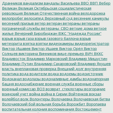
Дранников
вандализм
вандалы
Васильева
ВВО
ВВП
Вебер
Великан
Великая Октябрьская социалистическая
революция
Великая Отечественная война
велодорожка
велопробег
велосипед
Верховный суд
весенние каникулы
весенний призыв
ветер
ветеран
ветераны
ветераны
пограничной службы
ветераны_СВО
ветхие дома
ветхое
жилье
Вечерний Биробиджан
ВЖС "Надежда России"
взрыв
взрыв газа
взрыв газового баллона
взрыв
метеорита
взятка
взятки
видеокамеры
видеорегистратор
Виктор Ишавев
Виктор Ишаев
Виктор Орёл
Виктор
Солнцев
викторина
Винников
вице-премьер
ВИЧ
ВККС
Владивосток
Владимир Марковский
Владимир Мишустин
Владимир Путин
Владимир Сахаровский
Владимир Якушев
власть
внеплановая проверка
Внешний долг
внутренняя
политика
вода
водители
водка
водоемы
водоисточник
Водоканал
водолазы
водоналивные дамбы
водонапорная
башня
водоснабжение
военная служба
военные сборы
военный комиссар
ВОЗ
возврат_стеклотары
возгорание
воинский учет
война
война в Сирии
Войтенков
вокзал
волейбол
волк
Волонтеры
Волочаевка
Волочаевская битва
Волочаевский бой
вольная борьба
Ворожбит
Воропаева
воспитательная колония
воспоминания
Востокцемент