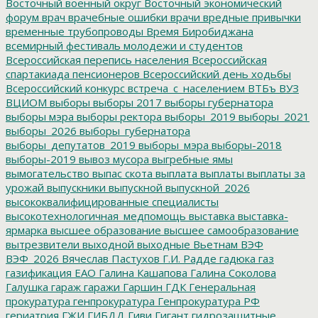
Восточный военный округ
Восточный экономический
форум
врач
врачебные ошибки
врачи
вредные привычки
временные трубопроводы
Время Биробиджана
всемирный фестиваль молодежи и студентов
Всероссийская перепись населения
Всероссийская
спартакиада пенсионеров
Всероссийский день ходьбы
Всероссийский конкурс
встреча_с_населением
ВТБъ
ВУЗ
ВЦИОМ
выборы
выборы 2017
выборы губернатора
выборы мэра
выборы ректора
выборы_2019
выборы_2021
выборы_2026
выборы_губернатора
выборы_депутатов_2019
выборы_мэра
выборы-2018
выборы-2019
вывоз мусора
выгребные ямы
вымогательство
выпас скота
выплата
выплаты
выплаты за
урожай
выпускники
выпускной
выпускной_2026
высококвалифицированные специалисты
высокотехнологичная_медпомощь
выставка
выставка-
ярмарка
высшее образование
высшее самообразование
вытрезвители
выходной
выходные
Вьетнам
ВЭФ
ВЭФ_2026
Вячеслав Пастухов
Г.И. Радде
гадюка
газ
газификация ЕАО
Галина Кашапова
Галина Соколова
Галушка
гараж
гаражи
Гаршин
ГДК
Генеральная
прокуратура
генпрокуратура
Генпрокуратура РФ
гериатрия
ГЖИ
ГИБДД
Гиви
Гигант
гидрозащитные