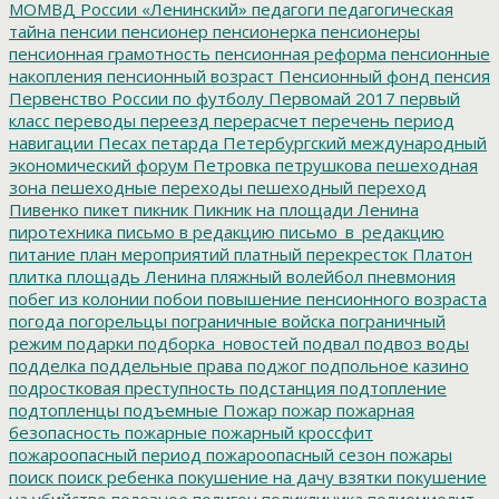
МОМВД России «Ленинский»
педагоги
педагогическая
тайна
пенсии
пенсионер
пенсионерка
пенсионеры
пенсионная грамотность
пенсионная реформа
пенсионные
накопления
пенсионный возраст
Пенсионный фонд
пенсия
Первенство России по футболу
Первомай 2017
первый
класс
переводы
переезд
перерасчет
перечень
период
навигации
Песах
петарда
Петербургский международный
экономический форум
Петровка
петрушкова
пешеходная
зона
пешеходные переходы
пешеходный переход
Пивенко
пикет
пикник
Пикник на площади Ленина
пиротехника
письмо в редакцию
письмо_в_редакцию
питание
план мероприятий
платный перекресток
Платон
плитка
площадь Ленина
пляжный волейбол
пневмония
побег из колонии
побои
повышение пенсионного возраста
погода
погорельцы
пограничные войска
пограничный
режим
подарки
подборка_новостей
подвал
подвоз воды
подделка
поддельные права
поджог
подпольное казино
подростковая преступность
подстанция
подтопление
подтопленцы
подъемные
Пожар
пожар
пожарная
безопасность
пожарные
пожарный кроссфит
пожароопасный период
пожароопасный сезон
пожары
поиск
поиск ребенка
покушение на дачу взятки
покушение
на убийство
полезное
полигон
поликлиника
полиомиелит