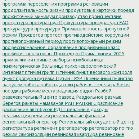
программа переселения
программа реновации
продолжительность жизни
продуктовые карточки
проезд
прожиточный минимум
производство
происшествие
прократура
прокуратруа
Прокуратура
прокуратура ЕАО
прокуратуура
прокураура
Промышленность
пропускной
режим
Просветов
протест
противодействие коррупции
противопожарный период
противопожарный режим
профессиональное_образование
профильный класс
профицит
профсоюзы
Проходцев
Пряма_линия_2025
прямая линия
прямые выборы
психбольница
психиатрическая больница
психоневрологический
интернат
птичий грипп
Птичник
пункт весового контроля
пункт пропуска
путевка
Путин
ПФР
Пшеничный
пьянство
за рулем
работа
работодатели
рабочая неделя
рабочая
поездка
рабочие места
радиация
радон
Разбой
развлекательный центр
развод
Раздольное
размыв
берегов
ракеты
Рамазанов
РАН
РАНХиГС
расписание
расписание автобусов
РДШ
реальные доходы
реанимация
ревизия
региональные финансы
региональный оператор
Региональный сосудистый центр
регистратура
регламент
регоператор
регоператор по тко
режим самоизоляции
резиновая квартира
резиновые