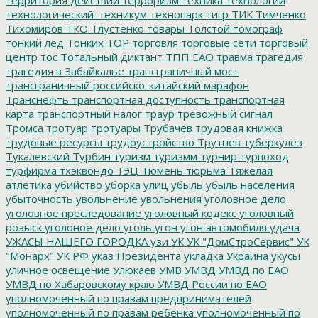
технологический_техникум
технопарк
тигр
ТИК
Тимченко
Тихомиров
ТКО
Тлустенко
товары
Толстой
томограф
тонкий лед
Тонких
ТОР
торговля
торговые сети
торговый
центр
тос
Тотальный диктант
ТПП ЕАО
травма
трагедия
трагедия в Забайкалье
трансграничный мост
трансграничный российско-китайский марафон
Транснефть
транспортная доступность
транспортная
карта
транспортный налог
траур
тревожный сигнал
Тромса
тротуар
тротуары
Трубачев
трудовая книжка
трудовые ресурсы
трудоустройство
Трутнев
туберкулез
Тукалевский
Турбин
туризм
туризмм
турнир
турпоход
турфирма
тхэквондо
ТЭЦ
Тюмень
тюрьма
Тяжелая
атлетика
убийство
уборка улиц
убыль
убыль населения
убыточность
увольнение
увольнения
уголовное дело
уголовное преследование
уголовный кодекс
уголовный
розыск
уголоное дело
уголь
угон
угон автомобиля
удача
УЖАСЫ НАШЕГО ГОРОДКА
узи
УК
УК "ДомСтроСервис"
УК
"Монарх"
УК РФ
указ Президента
укладка
Украина
укусы
уличное освещение
Улюкаев
УМВ
УМВД
УМВД по ЕАО
УМВД по Хабаровскому краю
УМВД России по ЕАО
уполномоченный по правам предпринимателей
уполномоченный по правам ребенка
уполномоченный по