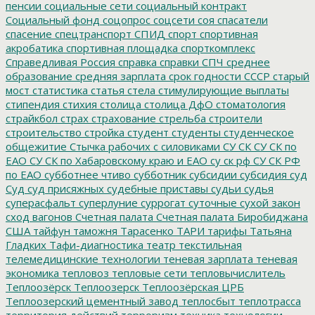
пенсии
социальные сети
социальный контракт
Социальный фонд
соцопрос
соцсети
соя
спасатели
спасение
спецтранспорт
СПИД
спорт
спортивная
акробатика
спортивная площадка
спорткомплекс
Справедливая Россия
справка
справки
СПЧ
среднее
образование
средняя зарплата
срок годности
СССР
старый
мост
статистика
статья
стела
стимулирующие выплаты
стипендия
стихия
столица
столица ДфО
стоматология
страйкбол
страх
страхование
стрельба
строители
строительство
стройка
студент
студенты
студенческое
общежитие
Стычка рабочих с силовиками
СУ СК
СУ СК по
ЕАО
СУ СК по Хабаровскому краю и ЕАО
су ск рф
СУ СК РФ
по ЕАО
субботнее чтиво
субботник
субсидии
субсидия
суд
Суд
суд присяжных
судебные приставы
судьи
судья
суперасфальт
суперлуние
суррогат
суточные
сухой закон
сход вагонов
Счетная палата
Счетная палата Биробиджана
США
тайфун
таможня
Тарасенко
ТАРИ
тарифы
Татьяна
Гладких
Тафи-диагностика
театр
текстильная
телемедицинские технологии
теневая зарплата
теневая
экономика
тепловоз
тепловые сети
тепловычислитель
Теплоозёрск
Теплоозерск
Теплоозёрская ЦРБ
Теплоозерский цементный завод
теплосбыт
теплотрасса
территория действий
терроризм
техника
технологии