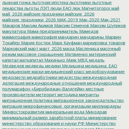
лыжная гонка
льготная ипотека
льготники
льготные
лекарства
льготы
ЛЭП
люди ЕАО
люк
Магнитогорск
май
май_2026
майские праздники
майские_2026
майские_праздники_2026
МАК-2019
Мак-2020
Мак-2021
Макаров
Максим Акимов
Максим Семенов
Максим Шупиков
макулатура
Мама-предприниматель
Мамедов
маммография
мамография
мандарин
мандарины
Марвин
Токайер
Мария Костюк
Марк Кауфман
маркировка товаров
Марковский
март
март_2026
маска
Масленица
масочный
режим
массовое сокращение
Матвиенко
материнский
капитал
маткапитал
Махинько
Маяк
МВД
медаль
Медведев
медведь
медики
Медицина
медицина_ЕАО
медицинские маски
медицинский класс
медоборудование
медосмотр
медработники
медсестры
международная
делегация
международные отношения
международный
полумарафон «Биробиджан-Валдгейм»
местные
производители
метеорит
методика
мигранты
миграционная политика
миграционное законодательство
миграция
микрофинансовые_организации
миллиардеры
Минвостокразвития
минеральная вода
Минздрав
минимальный размер заработной платы
минирование
министерство образования и науки РФ
Министерство
просвещения
министр природных ресурсов
Министр