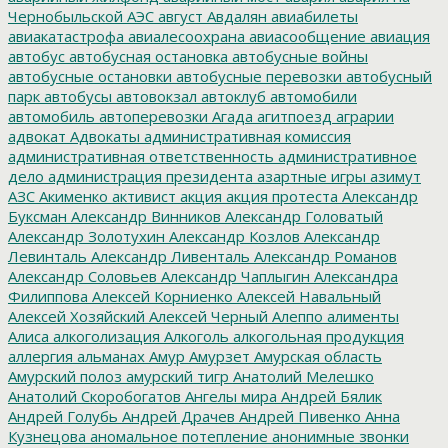
Чернобыльской АЭС
август
Авдалян
авиабилеты
авиакатастрофа
авиалесоохрана
авиасообщение
авиация
автобус
автобусная остановка
автобусные войны
автобусные остановки
автобусные перевозки
автобусный
парк
автобусы
автовокзал
автоклуб
автомобили
автомобиль
автоперевозки
Агада
агитпоезд
аграрии
адвокат
Адвокаты
административная комиссия
административная ответственность
административное
дело
администрация президента
азартные игры
азимут
АЗС
Акименко
активист
акция
акция протеста
Александр
Буксман
Александр Винников
Александр Головатый
Александр Золотухин
Александр Козлов
Александр
Левинталь
Александр Ливенталь
Александр Романов
Александр Соловьев
Александр Чаплыгин
Александра
Филиппова
Алексей Корниенко
Алексей Навальный
Алексей Хозяйский
Алексей Черный
Алеппо
алименты
Алиса
алкоголизация
Алкоголь
алкогольная продукция
аллергия
альманах
Амур
Амурзет
Амурская область
Амурский полоз
амурский тигр
Анатолий Мелешко
Анатолий Скоробогатов
Ангелы мира
Андрей Бялик
Андрей Голубь
Андрей Драчев
Андрей Пивенко
Анна
Кузнецова
аномальное потепление
анонимные звонки