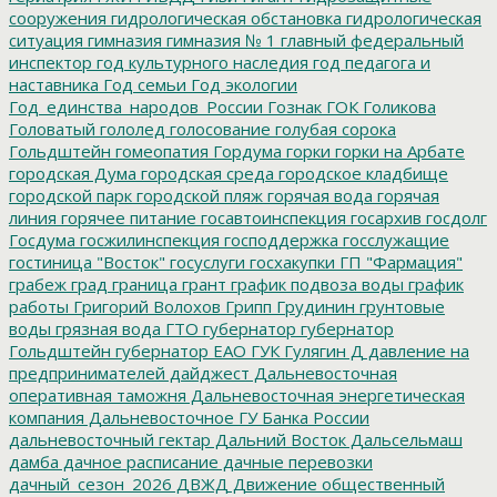
сооружения
гидрологическая обстановка
гидрологическая
ситуация
гимназия
гимназия № 1
главный федеральный
инспектор
год культурного наследия
год педагога и
наставника
Год семьи
Год экологии
Год_единства_народов_России
Гознак
ГОК
Голикова
Головатый
гололед
голосование
голубая сорока
Гольдштейн
гомеопатия
Гордума
горки
горки на Арбате
городская Дума
городская среда
городское кладбище
городской парк
городской пляж
горячая вода
горячая
линия
горячее питание
госавтоинспекция
госархив
госдолг
Госдума
госжилинспекция
господдержка
госслужащие
гостиница "Восток"
госуслуги
госхакупки
ГП "Фармация"
грабеж
град
граница
грант
график подвоза воды
график
работы
Григорий Волохов
Грипп
Грудинин
грунтовые
воды
грязная вода
ГТО
губернатор
губернатор
Гольдштейн
губернатор ЕАО
ГУК
Гулягин
Д
давление на
предпринимателей
дайджест
Дальневосточная
оперативная таможня
Дальневосточная энергетическая
компания
Дальневосточное ГУ Банка России
дальневосточный гектар
Дальний Восток
Дальсельмаш
дамба
дачное расписание
дачные перевозки
дачный_сезон_2026
ДВЖД
Движение общественный