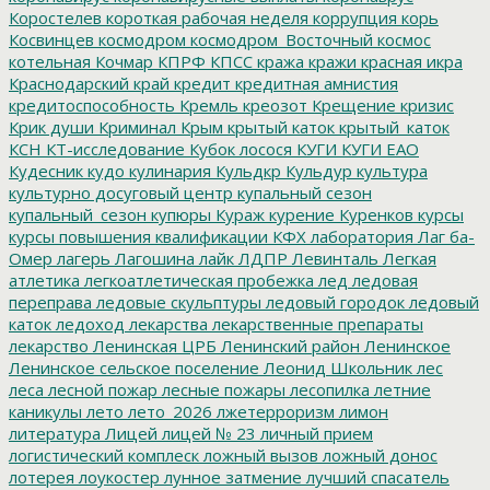
Коростелев
короткая рабочая неделя
коррупция
корь
Косвинцев
космодром
космодром_Восточный
космос
котельная
Кочмар
КПРФ
КПСС
кража
кражи
красная икра
Краснодарский край
кредит
кредитная амнистия
кредитоспособность
Кремль
креозот
Крещение
кризис
Крик души
Криминал
Крым
крытый каток
крытый_каток
КСН
КТ-исследование
Кубок лосося
КУГИ
КУГИ ЕАО
Кудесник
кудо
кулинария
Кульдкр
Кульдур
культура
культурно досуговый центр
купальный сезон
купальный_сезон
купюры
Кураж
курение
Куренков
курсы
курсы повышения квалификации
КФХ
лаборатория
Лаг ба-
Омер
лагерь
Лагошина
лайк
ЛДПР
Левинталь
Легкая
атлетика
легкоатлетическая пробежка
лед
ледовая
переправа
ледовые скульптуры
ледовый городок
ледовый
каток
ледоход
лекарства
лекарственные препараты
лекарство
Ленинская ЦРБ
Ленинский район
Ленинское
Ленинское сельское поселение
Леонид Школьник
лес
леса
лесной пожар
лесные пожары
лесопилка
летние
каникулы
лето
лето_2026
лжетерроризм
лимон
литература
Лицей
лицей № 23
личный прием
логистический комплеск
ложный вызов
ложный донос
лотерея
лоукостер
лунное затмение
лучший спасатель