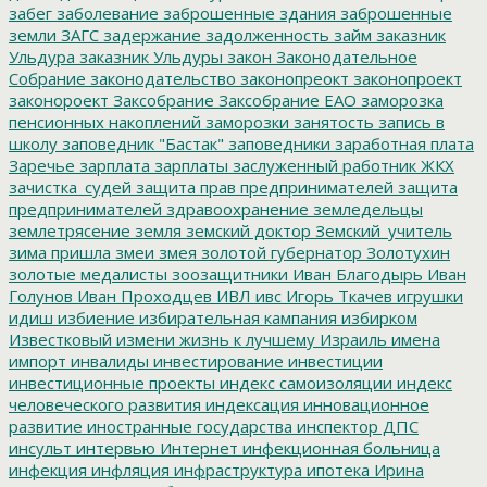
забег
заболевание
заброшенные здания
заброшенные
земли
ЗАГС
задержание
задолженность
займ
заказник
Ульдура
заказник Ульдуры
закон
Законодательное
Собрание
законодательство
законопреокт
законопроект
законороект
Заксобрание
Заксобрание ЕАО
заморозка
пенсионных накоплений
заморозки
занятость
запись в
школу
заповедник "Бастак"
заповедники
заработная плата
Заречье
зарплата
зарплаты
заслуженный работник ЖКХ
зачистка_судей
защита прав предпринимателей
защита
предпринимателей
здравоохранение
земледельцы
землетрясение
земля
земский доктор
Земский_учитель
зима пришла
змеи
змея
золотой губернатор
Золотухин
золотые медалисты
зоозащитники
Иван Благодырь
Иван
Голунов
Иван Проходцев
ИВЛ
ивс
Игорь Ткачев
игрушки
идиш
избиение
избирательная кампания
избирком
Известковый
измени жизнь к лучшему
Израиль
имена
импорт
инвалиды
инвестирование
инвестиции
инвестиционные проекты
индекс самоизоляции
индекс
человеческого развития
индексация
инновационное
развитие
иностранные государства
инспектор ДПС
инсульт
интервью
Интернет
инфекционная больница
инфекция
инфляция
инфраструктура
ипотека
Ирина