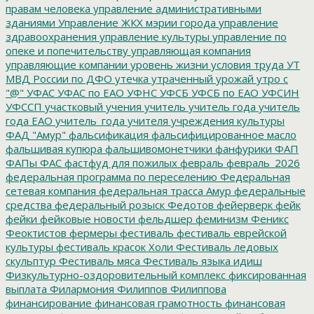
правам человека
управление административными
зданиями
Управление ЖКХ мэрии города
управление
здравоохранения
управление культуры
управление по
опеке и попечительству
управляющая компания
управляющие компании
уровень жизни
условия труда
УТ
МВД России по ДФО
утечка
утраченный урожай
утро с
"@"
УФАС
УФАС по ЕАО
УФНС
УФСБ
УФСБ по ЕАО
УФСИН
УФССП
участковый
учения
учитель
учитель года
учитель
года ЕАО
учитель_года
учителя
учреждения культуры
ФАД "Амур"
фальсификация
фальсифицированное масло
фальшивая купюра
фальшивомонетчики
фанфурики
ФАП
ФАПы
ФАС
фастфуд для пожилых
февраль
февраль_2026
федеральная программа по переселению
Федеральная
сетевая компания
федеральная трасса Амур
федеральные
средства
федеральный розыск
Федотов
фейерверк
фейк
фейки
фейковые новости
фельдшер
феминизм
Феникс
Феоктистов
фермеры
фестиваль
фестиваль еврейской
культуры
фестиваль красок Холи
Фестиваль ледовых
скульптур
Фестиваль мяса
Фестиваль языка идиш
Физкультурно-оздоровительный комплекс
фиксированная
выплата
Филармония
Филиппов
Филиппова
финансирование
финансовая грамотность
финансовая