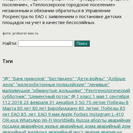
поселение», «Теплоозерское городское поселение»
незаконным и обязании обратиться в Управление
Росреестра по ЕАО с заявлением о постановке детских
площадок на учет в качестве бесхозяйных.
фото: prokuror-eao.ru
Найти:
Тэги
"@"
"Банк приколов"
"Бествидео"
"Дети войны"
"Добрые
дела"
"железобетонные полицейские"
"ленивые"
малоимущие
"обманутые дольщики"
"Рентгенологический
субботник"
"Цементный поток"
@
1 класс
1 мая
1 сентября
112
2018
23 февраля
31 декабря
5
5G
75-летие Победы
8
Марта
80 лет
80 лет Биробиджану
80_летие_Победы
85
лет ЕАО
85_лет_ЕАО
9 мая
Apple
Forbes
Instagram
L-410
QR-код
WhatsApp
Wi-Fi
WorldSkills Russia
аборты
аварийная
посадка
аварийное жилье
аварийные дома
аварийный дом
аварийный жилфонд
аварийный мост
авария
авария на