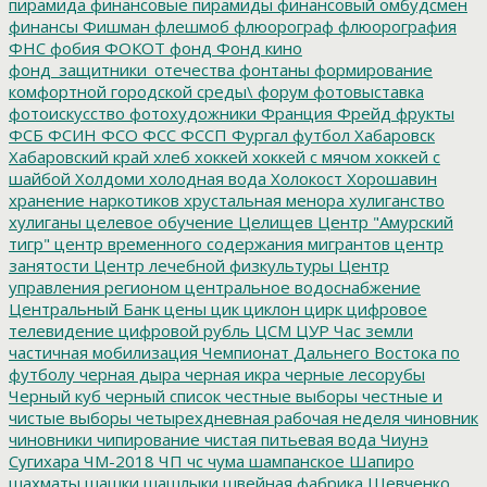
пирамида
финансовые пирамиды
финансовый омбудсмен
финансы
Фишман
флешмоб
флюорограф
флюорография
ФНС
фобия
ФОКОТ
фонд
Фонд кино
фонд_защитники_отечества
фонтаны
формирование
комфортной городской среды\
форум
фотовыставка
фотоискусство
фотохудожники
Франция
Фрейд
фрукты
ФСБ
ФСИН
ФСО
ФСС
ФССП
Фургал
футбол
Хабаровск
Хабаровский край
хлеб
хоккей
хоккей с мячом
хоккей с
шайбой
Холдоми
холодная вода
Холокост
Хорошавин
хранение наркотиков
хрустальная менора
хулиганство
хулиганы
целевое обучение
Целищев
Центр "Амурский
тигр"
центр временного содержания мигрантов
центр
занятости
Центр лечебной физкультуры
Центр
управления регионом
центральное водоснабжение
Центральный Банк
цены
цик
циклон
цирк
цифровое
телевидение
цифровой рубль
ЦСМ
ЦУР
Час земли
частичная мобилизация
Чемпионат Дальнего Востока по
футболу
черная дыра
черная икра
черные лесорубы
Черный куб
черный список
честные выборы
честные и
чистые выборы
четырехдневная рабочая неделя
чиновник
чиновники
чипирование
чистая питьевая вода
Чиунэ
Сугихара
ЧМ-2018
ЧП
чс
чума
шампанское
Шапиро
шахматы
шашки
шашлыки
швейная фабрика
Шевченко