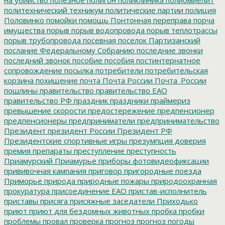
политехнический техникум
политические партии
полиция
Половинко
помойки
помощь
Понтонная переправа
порча
имущества
порыв
порыв водопровода
порыв теплотрассы
порыв трубопровода
посевная
поселок Партизанский
послание Федеральному Собранию
последние звонки
последний звонок
пособие
пособия
постинтернатное
сопровождение
посылка
потребители
потребительская
корзина
похищение
почта
Почта России
Почта_России
пошлины
правительство
правительство ЕАО
правительство РФ
праздник
праздники
праймериз
превышение скорости
предостережение
предпенсионер
предпенсионеры
предприниматели
предпринимательство
Президент
президент России
Президент РФ
Президентские спортивные игры
презумпция доверия
премия
препараты
преступление
преступность
Приамурский
Приамурье
приборы фотовидеофиксации
прививочная кампания
приговор
пригородные поезда
Приморье
природа
природные пожары
природоохранная
прокуратура
присоединение ЕАО
пристав-исполнитель
приставы
присяга
присяжные заседатели
Приходько
приют
приют для бездомных животных
пробка
пробки
проблемы
провал
проверка
прогноз
прогноз погоды