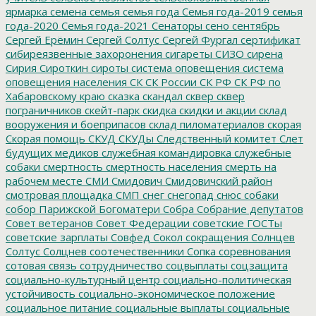
ярмарка
семена
семья
семья года
Семья года-2019
семья
года-2020
Семья года-2021
Сенаторы
сено
сентябрь
Сергей Ерёмин
Сергей Солтус
Сергей Фургал
сертификат
сибиреязвенные захоронения
сигареты
СИЗО
сирена
Сирия
Сироткин
сироты
система оповещения
система
оповещения населения
СК
СК России
СК РФ
СК РФ по
Хабаровскому краю
сказка
скандал
сквер
сквер
пограничников
скейт-парк
скидка
скидки и акции
склад
вооружения и боеприпасов
склад пиломатериалов
скорая
Скорая помощь
СКУД
СКУДы
Следственный комитет
Слет
будущих медиков
служебная командировка
служебные
собаки
смертность
смертность населения
смерть на
рабочем месте
СМИ
Смидович
Смидовичский район
смотровая площадка
СМП
снег
снегопад
снюс
собаки
собор Парижской Богоматери
Собра
Собрание депутатов
Совет ветеранов
Совет Федерации
советские ГОСТы
советские зарплаты
Совфед
Сокол
сокращения
Солнцев
Солтус
Солцнев
соотечественники
Сопка
соревнования
сотовая связь
сотрудничество
соцвыплаты
соцзащита
социально-культурный центр
социально-политическая
устойчивость
социально-экономическое положение
социальное питание
социальные выплаты
социальные