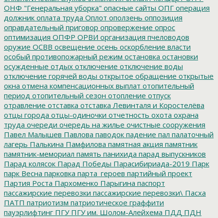
ОНФ "Генеральная уборка"
опасные сайты
ОПГ
операция
должник
оплата труда
Оплот
оползень
оппозиция
оправдательный приговор
опровержение
опрос
оптимизация
ОПФР
ОРВИ
организация пчеловодов
оружие
ОСВВ
освещение
осень
оскорбление власти
особый противопожарный режим
остановка
остановки
осужденные
отдых
отключение
отключение воды
отключение горячей воды
открытое обращение
открытые
окна
отмена компенсационных выплат
отопительный
период
отопительный сезон
отопление
отпуск
отравление
отставка
отставка Левинталя и Коростелёва
отцы города
отцы-одиночки
отчетность
охота
охрана
труда
очереди
очередь на жилье
очистные сооружения
Павел Малышев
Павлова
паводок
падение
пал
палаточный
лагерь
Палькина
Памфилова
памятная акция
памятник
памятник-мемориал
память
панихида
парад выпускников
Парад колясок
Парад Победы
Парасибириада-2019
Парк
парк Весна
парковка
парта_героев
партийный проект
Партия Роста
Пархоменко
Парыгина
паспорт
пассажирские перевозки
пассажирские перевозки\
Пасха
ПАТП
патриотизм
патриотическое граффити
пауэрлифтинг
ПГУ
ПГУ им. Шолом-Алейхема
ПДД
ПДН