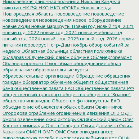
Николаевская районная больница
Николай Канделя
никотин
НК РФ
НКО
НКО «РОКР»
Новая звезда
Новгородская область
нововвведение
нововведение
нововведениея
нововведения
новое_оборудование
новые люди
новые маршруты
Новый год
новый год_2021
новый год_2022
новый год_2024
новый учебный год
новый_год_2024
новый_год_2025
новый_год_2026
нормы
питания
норовирус
Нотр-Дам
ноябрь
обзор событий за
неделю
Областная больница
областная поликлиника
облздрав
Облученский район
облучье
Облэнергоремонт
Облэнергоремонт Плюс
обман
оборудование
образ
образование
образовательные курсы
образовательные_организации
Обращение
обращения
граждан
обсерватор
обучение
общепит
общественная
баня
общественная палата ЕАО
Общественная палата РФ
общественный транспорт
общество
общество "Знание"
общество инвалидов
Общество фотоискусства ЕАО
объединение
объявления
обыск
обыски
Овчинников
Огородова
ограбление
ограничение движения
ОГЭ
ОДН
ожоги
озеленение
окно
октябрь
Октябрьский район
Олег
Костюк
олимпиада
Ольга Голодец
Ольга Данилина
Ольга
Казанская
ОМОН
ОМП
ОМС
Омск
онкодиспансер
онкологическая служба
онкология
онлайн-концерт
ОНФ