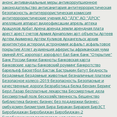
анонс
антивандальные меры
антикоррупционное
законодательство
антисанитария
антитеррористическая
безопасность
антитеррористическая комиссия
антитеррористические учения
АО "ДГК"
АО "ДРСК"
апелляция
аппарат видеофиксации
апрель
аптека
Арашуков
Арбат
Арена
аренда земли
арендная плата
арест
арест счетов
Армия
Арнаполин
арт-объекты
Артеев
Артём Акименко
Артём Куликов
Архангельск
архив
архитектура
астероид
астрономия
асфальт
асфальтовое
покрытие
Атлет
аудиенция
аферисты
африканская чума
свиней
АЧС
аэропорт
аэрофлот
бал
банк
банк "Открытие"
Банк России
банки
банкноты
банковская карта
банковские_карты
банковский роуминг
банкротство
барельеф
баскетбол
Бастак
Бастрыкин
батут
Бедность
бездомные
бездомные животные
безналичные платежи
Безопасное колесо-2019
безопасность
Безопасные и
качественные дороги
безработица
белка
бензин
Беринг
Берл Лазар
бесплатные лекарства
Бессмертные дела
Бессмертный полк
бесхозяйственность
бешенство
библиотека
бизнес
бизнес без поддержки
бизнес-
омбудсмен
биометрия
Бира
Биракан
Бирария
БирЗСТ
Биробидажан
Биробиджан
Биробиджан-2
Биробиджанская воспитательная колония