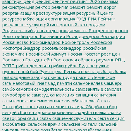
квартиры
рейд
рейинг
рейтинг
рейтинг_2026
реклама
реконструкция
ректор
религия
ремонт
ремонт дорог
реорганизация
реструктуризация
ресурсный центр
ресурсоснабжающая организация
РЖД
РИА Рейтинг
ритуальные услуги
рйтинг
рогатый скот
роддом
Родительский день
роды
рождаемость
Рождество
розыск
Ропотребнадзор
Росавиация
Росводресурсы
Росгвардия
Роскачество
Роскомнадзор
Росконтроль
Рослесхоз
Роспотребнадзор
россельхознадзор
российская
экономика
Российский Азимут
Россия
Росстат
рост цен
Ростислав Гольдштейн
Ростовская область
роуминг
РПЦ
РСПП
рубка деревьев
рубли
рубль
Рудное
ружье
рукопашный бой
Румянцева
Русская поляна
рыба
рыбалка
рыбоводные заводы
рынок труда
рысь
с. Ленинское
сага_налоговый_гнет
Сад памяти
сальмонеллез
Самбери
самбо
самогон
самодеятельность
самозанятые
самолет
самооборона
самосуд
санавиация
санация
санитария
санитарно-эпидемиологическая обстанвока
Санкт-
Петербург
санкции
сантехника
сатира
Сбербанк
сбор
вещей
сбор на здравоохранение
свадьба
свалка
свалки
светофоры
свищ
связь
священнослужитель
секта
секция
акробатики
сельские врачи
сельские жители
сельский
учитель
сельское хозяйство
сельскохозяйственная