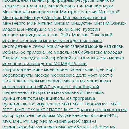
строительства и ЖКХ
Минобороны РФ
Минобрнауки
Минприроды
минпромторг
Минпросвещения
Минстрой
Минтранс
Минтруд
Минфин
Минэкономразвития
Минэнерго
МИР
митинг
Михаил Мишустин
Михаил Озимок
младенцы
Младушка
мнение
мнение_Кузовин
мнение_медицина
мнение_Райт
Мнение_Тиховский
мнение_экономика
мнения
многодетные семьи
многодетные_семьи
мобильная галерея
мобильная связь
мобильное приложение
модельная библиотека
Молодая
Гвардия
молодежный еврейский центр
молодежь
молоко
молочное скотоводство
МОМВД России
«Биробиджанский»
мониторинг
мониторинг цен
морг
морепродукты
Москва
Московское дело
мост
Мост в
Нижнеленинском
мотопомпа
мошенник
мошенники
мошенничество
МРОТ
мудрость
музей
музей
современного искусства
музыкальный спектакль
муниципалитеты
муниципальная программа
муниципальное имущество
МУП
МУП "Водоканал"
МУП
"ГТС"
МУП "ГУК
МУП "ПАТП"
МУП "Транспортная компания
мусор
мусорная реформа
Мусульманская община
МФЦ
МЧС
МЧС РФ
мэр
мэрия
мэрия Биробиджана
мэрия_Биробиджана
мясо
Мясокомбинат
набережная