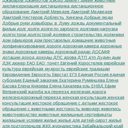
диспансеризация
дистанционка
дистанционное
образование
Дмитрий Меведев
Дмитрий Медведев
Дмитрий Нестеров
Доблесть_Хингана
Добрые люди
Добрые руки
довыборы_в_Думу
дождь
документальный
фильм
долг
долги
долги по зарплате
долговая нагрузка
долгострои
долгострой
долевое строительство
должники
дом офицеров
дом престарелых
домашние животные
допфинансирование
дороги
дорожная камера
дорожные
знаки
дорожные камеры
дорожный радар
ДОСААФ
дотации
доход
доходы
ДПС
дрова
ДТП
дтп
Дудин
дым
ДЭК
дюкер
ЕАО
ЕАО_тонет
Евгений Коростелев
еврейская
культура
еврейская_мудрость
еврейские традиции
Евровидение
Евросеть
Еврстат
ЕГЭ
Единая Россия
единая
субсидия
Единый заказчик
Екатерина Румянцева
Елена
Басова
Елена Князева
Елена Хахалева
ель
ЕНВД
Ефим
Вепринский
жалоба
жд переезд
железная дорога
железнодорожный переезд
женская кнсультация
женская
консультация
жестокое обращение с детьми
жестокое
обращение с животными
жестокость
живодер
живопись
животноводство
животные
жилищные сертификаты
жилищные условия
жилье
жилье для детей-сирот
жильё
для подтопленцев
ЖКХ
журналистика
Забайкальский край