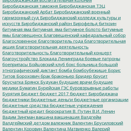
Биробиджанская таможня
Биробиджанская ТЭЦ
Биробиджанский Арбат
Биробиджанский военный
гарнизонный суд
Биробиджанский колледж культуры и
искусств
Биробиджанский район
Бирофельд
биткоин
битумная яма
битумная_яма
битумное болото
битумные
ямы
Благовещенск
Благовещенский кафедральный собор
Благословенное
благотворитель года
благотворительная
акция
благотворительная деятельность
благотворительность
благотворительный концерт
благоустройство
Блокада Ленинграда
боевые патроны
боеприпасы
Бойцовский клуб
бокс
больница
большой
этнографический диктант
бомба
бомбоубежище
Борис
Титов
Борохович
брак
браконьер
Бридер
брусит
брусчатка
Брянск
Будукан
будущие врачи
будущие
медики
Бумагин
Бурейская ГЭС
буровзрывные работы
Бурятия
Бюджет
бюджет 2017
бюджет Биробиджана
бюджетники
бюджетные деньги
бюджетные организации
бюджетные средства
бюджетные учреждения
бюджетный кредит
бюрократия
В. Путин
В.И. Ленин
Вадим Зингман
вакцина
вакцинация
Валдгейм
Валдгеймский детдом
валежник
Валентин Брусиловский
Валентин Коровин
Валентина Матвиенко
Валерий