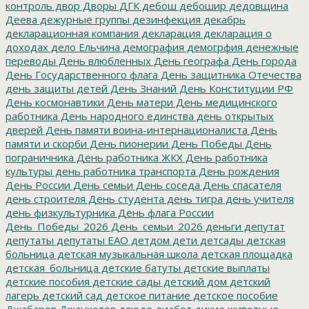
контроль
двор
Дворы
ДГК
дебош
дебошир
дедовщина
Деева
дежурные группы
дезинфекция
декабрь
декларационная компания
декларация
декларация о
доходах
дело Ельчина
демография
демогрфия
денежные
переводы
День влюбленных
День географа
День города
День Государственного флага
День защитника Отечества
день защиты детей
День Знаний
День Конституции РФ
День космонавтики
День матери
День медицинского
работника
День народного единства
день открытых
дверей
День памяти воина-интернационалиста
День
памяти и скорби
День пионерии
День Победы
День
пограничника
День работника ЖКХ
День работника
культуры
день работника транспорта
День рождения
День России
День семьи
День соседа
День спасателя
день строителя
День студента
день тигра
день учителя
день физкультурника
День флага России
День_Победы_2026
День_семьи_2026
деньги
депутат
депутаты
депутаты ЕАО
детдом
дети
детсады
детская
больница
детская музыкальная школа
детская площадка
детская_больница
детские батуты
детские выплаты
детские пособия
детские сады
детский дом
детский
лагерь
детский сад
детское питание
детское пособие
Джабаров
Джанхотов
дзюдо
диабет
дикие животные