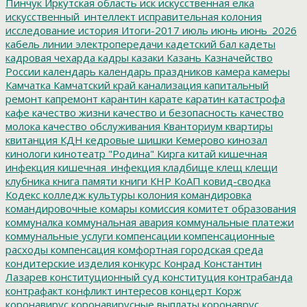
Пинчук
Иркутская область
иск
искусственная елка
искусственный_интеллект
исправительная колония
исследование
история
Итоги-2017
июль
июнь
июнь_2026
кабель линии электропередачи
кадетский бал
кадеты
кадровая чехарда
кадры
казаки
Казань
Казначейство
России
календарь
календарь праздников
камера
камеры
Камчатка
Камчатский край
канализация
капитальный
ремонт
капремонт
карантин
карате
каратин
катастрофа
кафе
качество жизни
качество и безопасность
качество
молока
качество обслуживания
Кванториум
квартиры
квитанция
КДН
кедровые шишки
Кемерово
кинозал
кинологи
кинотеатр "Родина"
Кирга
китай
кишечная
инфекция
кишечная_инфекция
кладбище
клещ
клещи
клубника
книга памяти
книги
КНР
КоАП
ковид-сводка
Кодекс
колледж культуры
колония
командировка
командировочные
комары
комиссия
комитет образования
коммуналка
коммунальная авария
коммунальные платежи
коммунальные услуги
компенсации
компенсационные
расходы
компенсация
комфортная городская среда
кондитерские изделия
конкурс
Конрад
Константин
Лазарев
конституционный суд
конституция
контрабанда
контрафакт
конфликт интересов
концерт
Корж
коронавирус
коронавирусные выплаты
коронаврус