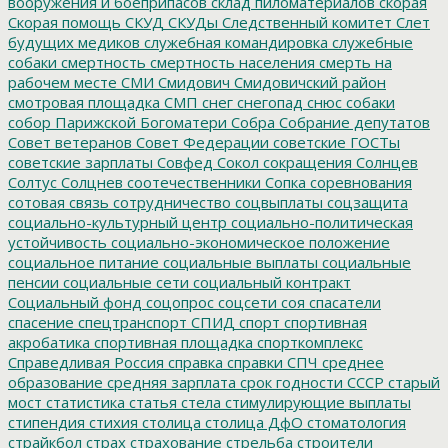
вооружения и боеприпасов
склад пиломатериалов
скорая
Скорая помощь
СКУД
СКУДы
Следственный комитет
Слет
будущих медиков
служебная командировка
служебные
собаки
смертность
смертность населения
смерть на
рабочем месте
СМИ
Смидович
Смидовичский район
смотровая площадка
СМП
снег
снегопад
снюс
собаки
собор Парижской Богоматери
Собра
Собрание депутатов
Совет ветеранов
Совет Федерации
советские ГОСТы
советские зарплаты
Совфед
Сокол
сокращения
Солнцев
Солтус
Солцнев
соотечественники
Сопка
соревнования
сотовая связь
сотрудничество
соцвыплаты
соцзащита
социально-культурный центр
социально-политическая
устойчивость
социально-экономическое положение
социальное питание
социальные выплаты
социальные
пенсии
социальные сети
социальный контракт
Социальный фонд
соцопрос
соцсети
соя
спасатели
спасение
спецтранспорт
СПИД
спорт
спортивная
акробатика
спортивная площадка
спорткомплекс
Справедливая Россия
справка
справки
СПЧ
среднее
образование
средняя зарплата
срок годности
СССР
старый
мост
статистика
статья
стела
стимулирующие выплаты
стипендия
стихия
столица
столица ДфО
стоматология
страйкбол
страх
страхование
стрельба
строители