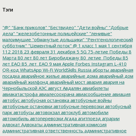
Тэги
"@"
"Банк приколов"
"Бествидео"
"Дети войны"
"Добрые
дела"
"железобетонные полицейские"
"ленивые"
малоимущие
"обманутые дольщики"
"Рентгенологический
субботник"
"Цементный поток"
@
1 класс
1 мая
1 сентября
112
2018
23 февраля
31 декабря
5
5G
75-летие Победы
8
Марта
80 лет
80 лет Биробиджану
80_летие_Победы
85
лет ЕАО
85_лет_ЕАО
9 мая
Apple
Forbes
Instagram
L-410
QR-код
WhatsApp
Wi-Fi
WorldSkills Russia
аборты
аварийная
посадка
аварийное жилье
аварийные дома
аварийный дом
аварийный жилфонд
аварийный мост
авария
авария на
Чернобыльской АЭС
август
Авдалян
авиабилеты
авиакатастрофа
авиалесоохрана
авиасообщение
авиация
автобус
автобусная остановка
автобусные войны
автобусные остановки
автобусные перевозки
автобусный
парк
автобусы
автовокзал
автоклуб
автомобили
автомобиль
автоперевозки
Агада
агитпоезд
аграрии
адвокат
Адвокаты
административная комиссия
административная ответственность
административное