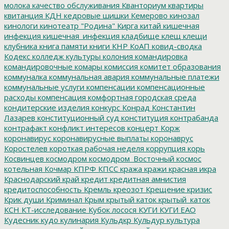
молока
качество обслуживания
Кванториум
квартиры
квитанция
КДН
кедровые шишки
Кемерово
кинозал
кинологи
кинотеатр "Родина"
Кирга
китай
кишечная
инфекция
кишечная_инфекция
кладбище
клещ
клещи
клубника
книга памяти
книги
КНР
КоАП
ковид-сводка
Кодекс
колледж культуры
колония
командировка
командировочные
комары
комиссия
комитет образования
коммуналка
коммунальная авария
коммунальные платежи
коммунальные услуги
компенсации
компенсационные
расходы
компенсация
комфортная городская среда
кондитерские изделия
конкурс
Конрад
Константин
Лазарев
конституционный суд
конституция
контрабанда
контрафакт
конфликт интересов
концерт
Корж
коронавирус
коронавирусные выплаты
коронаврус
Коростелев
короткая рабочая неделя
коррупция
корь
Косвинцев
космодром
космодром_Восточный
космос
котельная
Кочмар
КПРФ
КПСС
кража
кражи
красная икра
Краснодарский край
кредит
кредитная амнистия
кредитоспособность
Кремль
креозот
Крещение
кризис
Крик души
Криминал
Крым
крытый каток
крытый_каток
КСН
КТ-исследование
Кубок лосося
КУГИ
КУГИ ЕАО
Кудесник
кудо
кулинария
Кульдкр
Кульдур
культура