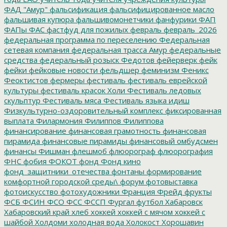
ФАД "Амур"
фальсификация
фальсифицированное масло
фальшивая купюра
фальшивомонетчики
фанфурики
ФАП
ФАПы
ФАС
фастфуд для пожилых
февраль
февраль_2026
федеральная программа по переселению
Федеральная
сетевая компания
федеральная трасса Амур
федеральные
средства
федеральный розыск
Федотов
фейерверк
фейк
фейки
фейковые новости
фельдшер
феминизм
Феникс
Феоктистов
фермеры
фестиваль
фестиваль еврейской
культуры
фестиваль красок Холи
Фестиваль ледовых
скульптур
Фестиваль мяса
Фестиваль языка идиш
Физкультурно-оздоровительный комплекс
фиксированная
выплата
Филармония
Филиппов
Филиппова
финансирование
финансовая грамотность
финансовая
пирамида
финансовые пирамиды
финансовый омбудсмен
финансы
Фишман
флешмоб
флюорограф
флюорография
ФНС
фобия
ФОКОТ
фонд
Фонд кино
фонд_защитники_отечества
фонтаны
формирование
комфортной городской среды\
форум
фотовыставка
фотоискусство
фотохудожники
Франция
Фрейд
фрукты
ФСБ
ФСИН
ФСО
ФСС
ФССП
Фургал
футбол
Хабаровск
Хабаровский край
хлеб
хоккей
хоккей с мячом
хоккей с
шайбой
Холдоми
холодная вода
Холокост
Хорошавин