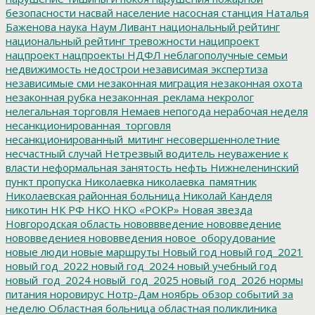
безопасности
насвай
население
насосная станция
Наталья
Баженова
наука
Наум Ливант
национальный рейтинг
национальный рейтинг тревожности
наципроект
нацпроект
нацпроекты
НДФЛ
неблагополучные семьи
недвижимость
недострои
независимая экспертиза
независимые сми
незаконная миграция
незаконная охота
незаконная рубка
незаконная_реклама
некролог
нелегальная торговля
Немаев
непогода
нерабочая неделя
несанкционированная_торговля
несанкционированный_митинг
несовершеннолетние
несчастный случай
Нетрезвый водитель
неуважение к
власти
неформальная занятость
нефть
Нижнеленинский
пункт пропуска
Николаевка
николаевка_памятник
Николаевская районная больница
Николай Канделя
никотин
НК РФ
НКО
НКО «РОКР»
Новая звезда
Новгородская область
нововвведение
нововведение
нововведениея
нововведения
новое_оборудование
новые люди
новые маршруты
Новый год
новый год_2021
новый год_2022
новый год_2024
новый учебный год
новый_год_2024
новый_год_2025
новый_год_2026
нормы
питания
норовирус
Нотр-Дам
ноябрь
обзор событий за
неделю
Областная больница
областная поликлиника