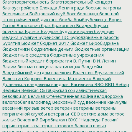
благотворительность
благотворительный концерт
благоустройство
Блокада Ленинграда
боевые патроны
боеприпасы
Бойцовский клуб
бокс
больница
большой
этнографический диктант
бомба
бомбоубежище
Борис
Титов
Борохович
брак
браконьер
Бридер
брусит
брусчатка
Брянск
Будукан
будущие врачи
будущие
медики
Бумагин
Бурейская ГЭС
буровзрывные работы
Бурятия
Бюджет
бюджет 2017
бюджет Биробиджана
бюджетники
бюджетные деньги
бюджетные организации
бюджетные средства
бюджетные учреждения
бюджетный кредит
бюрократия
В. Путин
В.И. Ленин
Вадим Зингман
вакцина
вакцинация
Валдгейм
Валдгеймский детдом
валежник
Валентин Брусиловский
Валентин Коровин
Валентина Матвиенко
Валерий
Дранников
вандализм
вандалы
Васильева
ВВО
ВВП
Вебер
Великан
Великая Октябрьская социалистическая
революция
Великая Отечественная война
велодорожка
велопробег
велосипед
Верховный суд
весенние каникулы
весенний призыв
ветер
ветеран
ветераны
ветераны
пограничной службы
ветераны_СВО
ветхие дома
ветхое
жилье
Вечерний Биробиджан
ВЖС "Надежда России"
взрыв
взрыв газа
взрыв газового баллона
взрыв
метеорита
взятка
взятки
видеокамеры
видеорегистратор