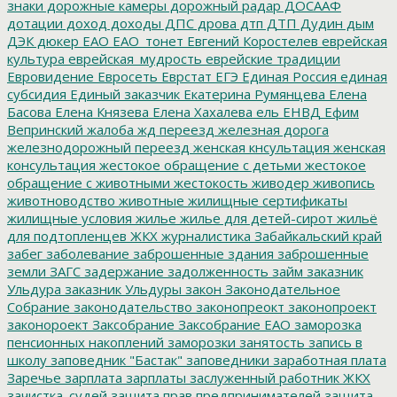
знаки
дорожные камеры
дорожный радар
ДОСААФ
дотации
доход
доходы
ДПС
дрова
дтп
ДТП
Дудин
дым
ДЭК
дюкер
ЕАО
ЕАО_тонет
Евгений Коростелев
еврейская
культура
еврейская_мудрость
еврейские традиции
Евровидение
Евросеть
Еврстат
ЕГЭ
Единая Россия
единая
субсидия
Единый заказчик
Екатерина Румянцева
Елена
Басова
Елена Князева
Елена Хахалева
ель
ЕНВД
Ефим
Вепринский
жалоба
жд переезд
железная дорога
железнодорожный переезд
женская кнсультация
женская
консультация
жестокое обращение с детьми
жестокое
обращение с животными
жестокость
живодер
живопись
животноводство
животные
жилищные сертификаты
жилищные условия
жилье
жилье для детей-сирот
жильё
для подтопленцев
ЖКХ
журналистика
Забайкальский край
забег
заболевание
заброшенные здания
заброшенные
земли
ЗАГС
задержание
задолженность
займ
заказник
Ульдура
заказник Ульдуры
закон
Законодательное
Собрание
законодательство
законопреокт
законопроект
законороект
Заксобрание
Заксобрание ЕАО
заморозка
пенсионных накоплений
заморозки
занятость
запись в
школу
заповедник "Бастак"
заповедники
заработная плата
Заречье
зарплата
зарплаты
заслуженный работник ЖКХ
зачистка_судей
защита прав предпринимателей
защита