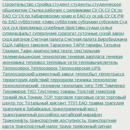
строительство
стройка
студент
студенты
студенческое
общежитие
Стычка рабочих с силовиками
СУ СК
СУ СК по
ЕАО
СУ СК по Хабаровскому краю и ЕАО
су ск рф
СУ СК РФ
по ЕАО
субботнее чтиво
субботник
субсидии
субсидия
Суд
суд
суд присяжных
судебные приставы
судьи
судья
суперасфальт
суперлуние
суррогат
суточные
сухой закон
сход вагонов
Счетная палата
Счетная палата Биробиджана
США
тайфун
таможня
Тарасенко
ТАРИ
тарифы
Татьяна
Гладких
Тафи-диагностика
театр
текстильная
телемедицинские технологии
теневая зарплата
теневая
экономика
тепловоз
тепловые сети
тепловычислитель
Теплоозёрск
Теплоозерск
Теплоозёрская ЦРБ
Теплоозерский цементный завод
теплосбыт
теплотрасса
территория действий
терроризм
техника
технологии
технологический_техникум
технопарк
тигр
ТИК
Тимченко
Тихомиров
ТКО
Тлустенко
товары
Толстой
томограф
тонкий лед
Тонких
ТОР
торговля
торговые сети
торговый
центр
тос
Тотальный диктант
ТПП ЕАО
травма
трагедия
трагедия в Забайкалье
трансграничный мост
трансграничный российско-китайский марафон
Транснефть
транспортная доступность
транспортная
карта
транспортный налог
траур
тревожный сигнал