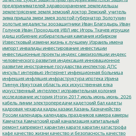
предпринимателей
здравоохранение
земледельцы
землетрясение
земля
земский доктор
Земский_учитель
зима пришла
змеи
змея
золотой губернатор
Золотухин
золотые медалисты
зоозащитники
Иван Благодырь
Иван
Голунов
Иван Проходцев
ИВЛ
ивс
Игорь Ткачев
игрушки
идиш
избиение
избирательная кампания
избирком
Известковый
измени жизнь к лучшему
Израиль
имена
импорт
инвалиды
инвестирование
инвестиции
инвестиционные проекты
индекс самоизоляции
индекс
человеческого развития
индексация
инновационное
развитие
иностранные государства
инспектор ДПС
инсульт
интервью
Интернет
инфекционная больница
инфекция
инфляция
инфраструктура
ипотека
Ирина
Пинчук
Иркутская область
иск
искусственная елка
искусственный_интеллект
исправительная колония
исследование
история
Итоги-2017
июль
июнь
июнь_2026
кабель линии электропередачи
кадетский бал
кадеты
кадровая чехарда
кадры
казаки
Казань
Казначейство
России
календарь
календарь праздников
камера
камеры
Камчатка
Камчатский край
канализация
капитальный
ремонт
капремонт
карантин
карате
каратин
катастрофа
кафе
качество жизни
качество и безопасность
качество