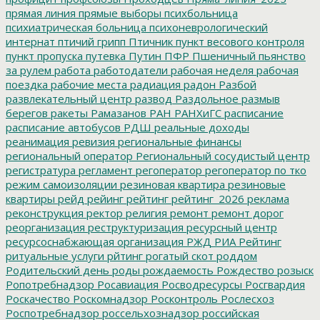
прямая линия
прямые выборы
психбольница
психиатрическая больница
психоневрологический
интернат
птичий грипп
Птичник
пункт весового контроля
пункт пропуска
путевка
Путин
ПФР
Пшеничный
пьянство
за рулем
работа
работодатели
рабочая неделя
рабочая
поездка
рабочие места
радиация
радон
Разбой
развлекательный центр
развод
Раздольное
размыв
берегов
ракеты
Рамазанов
РАН
РАНХиГС
расписание
расписание автобусов
РДШ
реальные доходы
реанимация
ревизия
региональные финансы
региональный оператор
Региональный сосудистый центр
регистратура
регламент
регоператор
регоператор по тко
режим самоизоляции
резиновая квартира
резиновые
квартиры
рейд
рейинг
рейтинг
рейтинг_2026
реклама
реконструкция
ректор
религия
ремонт
ремонт дорог
реорганизация
реструктуризация
ресурсный центр
ресурсоснабжающая организация
РЖД
РИА Рейтинг
ритуальные услуги
рйтинг
рогатый скот
роддом
Родительский день
роды
рождаемость
Рождество
розыск
Ропотребнадзор
Росавиация
Росводресурсы
Росгвардия
Роскачество
Роскомнадзор
Росконтроль
Рослесхоз
Роспотребнадзор
россельхознадзор
российская