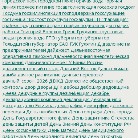
городской парк
городской пляж
горячая вода
горячая
линия
горячее питание
госавтоинспекция
госархив
госдолг
Госдума
госжилинспекция
господдержка
госслужащие
гостиница "Восток"
госуслуги
госхакупки
ГП "Фармация"
грабеж
град
граница
грант
график подвоза воды
график
работы
Григорий Волохов
Грипп
Грудинин
грунтовые
воды
грязная вода
ГТО
губернатор
губернатор
Гольдштейн
губернатор ЕАО
ГУК
Гулягин
Д
давление на
предпринимателей
дайджест
Дальневосточная
оперативная таможня
Дальневосточная энергетическая
компания
Дальневосточное ГУ Банка России
дальневосточный гектар
Дальний Восток
Дальсельмаш
дамба
дачное расписание
дачные перевозки
дачный_сезон_2026
ДВЖД
Движение общественный
контроль
двор
Дворы
ДГК
дебош
дебошир
дедовщина
Деева
дежурные группы
дезинфекция
декабрь
декларационная компания
декларация
декларация о
доходах
дело Ельчина
демография
демогрфия
денежные
переводы
День влюбленных
День географа
День города
День Государственного флага
День защитника Отечества
день защиты детей
День Знаний
День Конституции РФ
День космонавтики
День матери
День медицинского
работника
День народного единства
день открытых