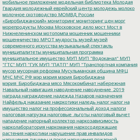
мобильное приложение
модельная библиотека
Молодая
Гвардия
молодежный еврейский центр
молодежь
молоко
молочное скотоводство
МОМВД России
«Биробиджанский»
мониторинг
мониторинг цен
морг
морепродукты
Москва
Московское дело
мост
Мост в
Нижнеленинском
мотопомпа
мошенник
мошенники
мошенничество
МРОТ
мудрость
музей
музей
современного искусства
музыкальный спектакль
муниципалитеты
муниципальная программа
муниципальное имущество
МУП
МУП "Водоканал"
МУП
"ГТС"
МУП "ГУК
МУП "ПАТП"
МУП "Транспортная компания
мусор
мусорная реформа
Мусульманская община
МФЦ
МЧС
МЧС РФ
мэр
мэрия
мэрия Биробиджана
мэрия_Биробиджана
мясо
Мясокомбинат
набережная
Навальный
навигация
наводнение
наводнение_2019
награда
награждение
надежда
Назаров
назначения
Найфельд
наказание
накркотики
наледь
налог
налог на
имущество
налог на профессиональный доход
налоги
налоговая нагрузка
налоговые_льготы
налоговый вычет
нападение
напорный коллектор
наркозависимость
нарколаборатория
наркомания
наркосодержащие
растения
наркотики
нарушение прав инвалидов
нарушение тишины и покоя
нарушения пожарной