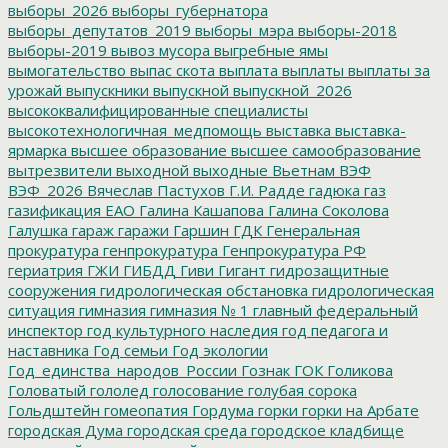
выборы_2026
выборы_губернатора
выборы_депутатов_2019
выборы_мэра
выборы-2018
выборы-2019
вывоз мусора
выгребные ямы
вымогательство
выпас скота
выплата
выплаты
выплаты за
урожай
выпускники
выпускной
выпускной_2026
высококвалифицированные специалисты
высокотехнологичная_медпомощь
выставка
выставка-
ярмарка
высшее образование
высшее самообразование
вытрезвители
выходной
выходные
Вьетнам
ВЭФ
ВЭФ_2026
Вячеслав Пастухов
Г.И. Радде
гадюка
газ
газификация ЕАО
Галина Кашапова
Галина Соколова
Галушка
гараж
гаражи
Гаршин
ГДК
Генеральная
прокуратура
генпрокуратура
Генпрокуратура РФ
гериатрия
ГЖИ
ГИБДД
Гиви
Гигант
гидрозащитные
сооружения
гидрологическая обстановка
гидрологическая
ситуация
гимназия
гимназия № 1
главный федеральный
инспектор
год культурного наследия
год педагога и
наставника
Год семьи
Год экологии
Год_единства_народов_России
Гознак
ГОК
Голикова
Головатый
гололед
голосование
голубая сорока
Гольдштейн
гомеопатия
Гордума
горки
горки на Арбате
городская Дума
городская среда
городское кладбище