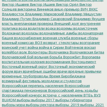
Виктор Ишавев
Виктор Ишаев
Виктор Орёл
Виктор
Солнцев
викторина
Винников
вице-премьер
ВИЧ
ВККС
Владивосток
Владимир Марковский
Владимир Мишустин
Владимир Путин
Владимир Сахаровский
Владимир Якушев
власть
внеплановая проверка
Внешний долг
внутренняя
политика
вода
водители
водка
водоемы
водоисточник
Водоканал
водолазы
водоналивные дамбы
водонапорная
башня
водоснабжение
военная служба
военные сборы
военный комиссар
ВОЗ
возврат_стеклотары
возгорание
воинский учет
война
война в Сирии
Войтенков
вокзал
волейбол
волк
Волонтеры
Волочаевка
Волочаевская битва
Волочаевский бой
вольная борьба
Ворожбит
Воропаева
воспитательная колония
воспоминания
Востокцемент
Восточный военный округ
Восточный экономический
форум
врач
врачебные ошибки
врачи
вредные привычки
временные трубопроводы
Время Биробиджана
всемирный фестиваль молодежи и студентов
Всероссийская перепись населения
Всероссийская
спартакиада пенсионеров
Всероссийский день ходьбы
Всероссийский конкурс
встреча_с_населением
ВТБъ
ВУЗ
ВЦИОМ
выборы
выборы 2017
выборы губернатора
выборы мэра
выборы ректора
выборы_2019
выборы_2021