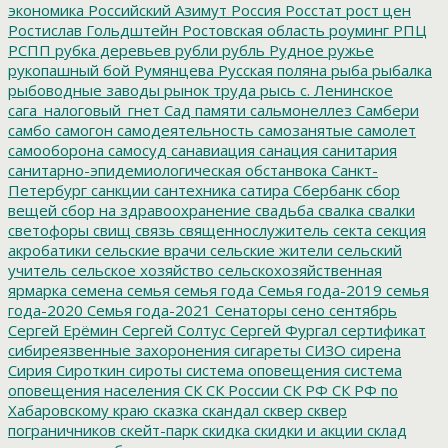
экономика
Российский Азимут
Россия
Росстат
рост цен
Ростислав Гольдштейн
Ростовская область
роуминг
РПЦ
РСПП
рубка деревьев
рубли
рубль
Рудное
ружье
рукопашный бой
Румянцева
Русская поляна
рыба
рыбалка
рыбоводные заводы
рынок труда
рысь
с. Ленинское
сага_налоговый_гнет
Сад памяти
сальмонеллез
Самбери
самбо
самогон
самодеятельность
самозанятые
самолет
самооборона
самосуд
санавиация
санация
санитария
санитарно-эпидемиологическая обстанвока
Санкт-
Петербург
санкции
сантехника
сатира
Сбербанк
сбор
вещей
сбор на здравоохранение
свадьба
свалка
свалки
светофоры
свищ
связь
священнослужитель
секта
секция
акробатики
сельские врачи
сельские жители
сельский
учитель
сельское хозяйство
сельскохозяйственная
ярмарка
семена
семья
семья года
Семья года-2019
семья
года-2020
Семья года-2021
Сенаторы
сено
сентябрь
Сергей Ерёмин
Сергей Солтус
Сергей Фургал
сертификат
сибиреязвенные захоронения
сигареты
СИЗО
сирена
Сирия
Сироткин
сироты
система оповещения
система
оповещения населения
СК
СК России
СК РФ
СК РФ по
Хабаровскому краю
сказка
скандал
сквер
сквер
пограничников
скейт-парк
скидка
скидки и акции
склад