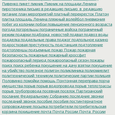
Пивенко
пикет
пикник
Пикник на площади Ленина
пиротехника
письмо в редакцию
письмо_в_редакцию
питание
план мероприятий
платный перекресток
Платон
плитка
площадь Ленина
пляжный волейбол
пневмония
побег из колонии
побои
повышение пенсионного возраста
погода
погорельцы
пограничные войска
пограничный
режим
подарки
подборка_новостей
подвал
подвоз воды
подделка
поддельные права
поджог
подпольное казино
подростковая преступность
подстанция
подтопление
подтопленцы
подъемные
пожар
Пожар
пожарная
безопасность
пожарные
пожарный кроссфит
пожароопасный период
пожароопасный сезон
пожары
поиск
поиск ребенка
покушение на дачу взятки
покушение
на убийство
полезное
полигон
поликлиника
полиомиелит
политехнический техникум
политические партии
полиция
Половинко
помойки
помощь
Понтонная переправа
порча
имущества
порыв
порыв водопровода
порыв теплотрассы
порыв трубопровода
посевная
поселок Партизанский
послание Федеральному Собранию
последние звонки
последний звонок
пособие
пособия
постинтернатное
сопровождение
посылка
потребители
потребительская
корзина
похищение
почта
Почта России
Почта_России