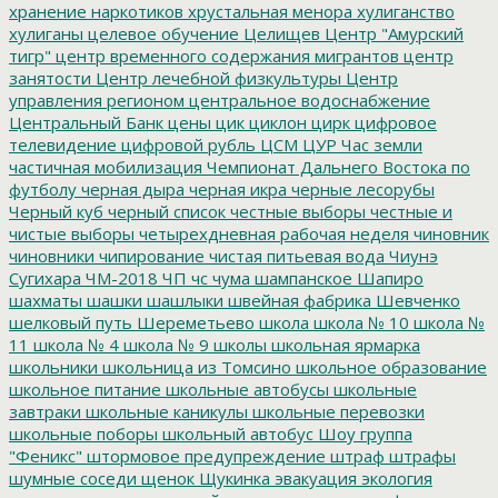
хранение наркотиков
хрустальная менора
хулиганство
хулиганы
целевое обучение
Целищев
Центр "Амурский
тигр"
центр временного содержания мигрантов
центр
занятости
Центр лечебной физкультуры
Центр
управления регионом
центральное водоснабжение
Центральный Банк
цены
цик
циклон
цирк
цифровое
телевидение
цифровой рубль
ЦСМ
ЦУР
Час земли
частичная мобилизация
Чемпионат Дальнего Востока по
футболу
черная дыра
черная икра
черные лесорубы
Черный куб
черный список
честные выборы
честные и
чистые выборы
четырехдневная рабочая неделя
чиновник
чиновники
чипирование
чистая питьевая вода
Чиунэ
Сугихара
ЧМ-2018
ЧП
чс
чума
шампанское
Шапиро
шахматы
шашки
шашлыки
швейная фабрика
Шевченко
шелковый путь
Шереметьево
школа
школа № 10
школа №
11
школа № 4
школа № 9
школы
школьная ярмарка
школьники
школьница из Томсино
школьное образование
школьное питание
школьные автобусы
школьные
завтраки
школьные каникулы
школьные перевозки
школьные поборы
школьный автобус
Шоу группа
"Феникс"
штормовое предупреждение
штраф
штрафы
шумные соседи
щенок
Щукинка
эвакуация
экология