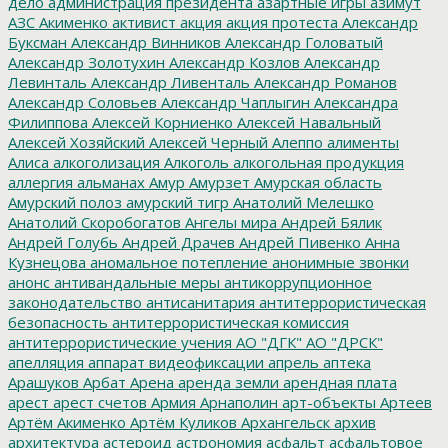
дело
администрация президента
азартные игры
азимут
АЗС
Акименко
активист
акция
акция протеста
Александр
Буксман
Александр Винников
Александр Головатый
Александр Золотухин
Александр Козлов
Александр
Левинталь
Александр Ливенталь
Александр Романов
Александр Соловьев
Александр Чаплыгин
Александра
Филиппова
Алексей Корниенко
Алексей Навальный
Алексей Хозяйский
Алексей Черный
Алеппо
алименты
Алиса
алкоголизация
Алкоголь
алкогольная продукция
аллергия
альманах
Амур
Амурзет
Амурская область
Амурский полоз
амурский тигр
Анатолий Мелешко
Анатолий Скоробогатов
Ангелы мира
Андрей Бялик
Андрей Голубь
Андрей Драчев
Андрей Пивенко
Анна
Кузнецова
аномальное потепление
анонимные звонки
анонс
антивандальные меры
антикоррупционное
законодательство
антисанитария
антитеррористическая
безопасность
антитеррористическая комиссия
антитеррористические учения
АО "ДГК"
АО "ДРСК"
апелляция
аппарат видеофиксации
апрель
аптека
Арашуков
Арбат
Арена
аренда земли
арендная плата
арест
арест счетов
Армия
Арнаполин
арт-объекты
Артеев
Артём Акименко
Артём Куликов
Архангельск
архив
архитектура
астероид
астрономия
асфальт
асфальтовое