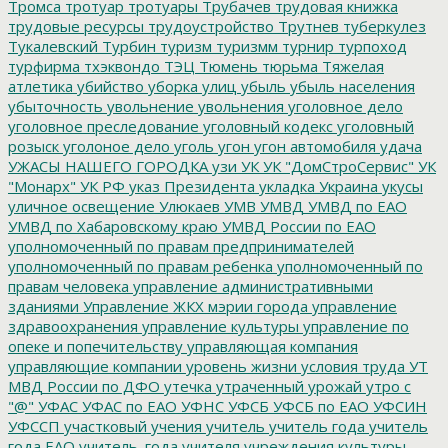
Тромса
тротуар
тротуары
Трубачев
трудовая книжка
трудовые ресурсы
трудоустройство
Трутнев
туберкулез
Тукалевский
Турбин
туризм
туризмм
турнир
турпоход
турфирма
тхэквондо
ТЭЦ
Тюмень
тюрьма
Тяжелая
атлетика
убийство
уборка улиц
убыль
убыль населения
убыточность
увольнение
увольнения
уголовное дело
уголовное преследование
уголовный кодекс
уголовный
розыск
уголоное дело
уголь
угон
угон автомобиля
удача
УЖАСЫ НАШЕГО ГОРОДКА
узи
УК
УК "ДомСтроСервис"
УК
"Монарх"
УК РФ
указ Президента
укладка
Украина
укусы
уличное освещение
Улюкаев
УМВ
УМВД
УМВД по ЕАО
УМВД по Хабаровскому краю
УМВД России по ЕАО
уполномоченный по правам предпринимателей
уполномоченный по правам ребенка
уполномоченный по
правам человека
управление административными
зданиями
Управление ЖКХ мэрии города
управление
здравоохранения
управление культуры
управление по
опеке и попечительству
управляющая компания
управляющие компании
уровень жизни
условия труда
УТ
МВД России по ДФО
утечка
утраченный урожай
утро с
"@"
УФАС
УФАС по ЕАО
УФНС
УФСБ
УФСБ по ЕАО
УФСИН
УФССП
участковый
учения
учитель
учитель года
учитель
года ЕАО
учитель_года
учителя
учреждения культуры