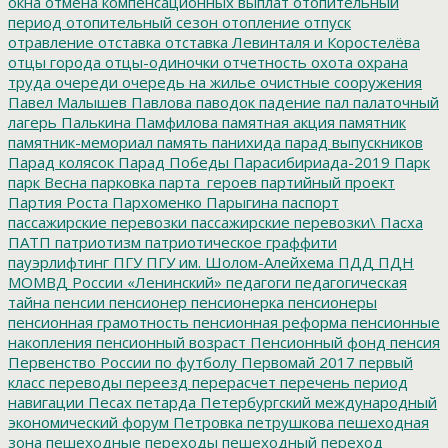
окна
отмена компенсационных выплат
отопительный
период
отопительный сезон
отопление
отпуск
отравление
отставка
отставка Левинталя и Коростелёва
отцы города
отцы-одиночки
отчетность
охота
охрана
труда
очереди
очередь на жилье
очистные сооружения
Павел Малышев
Павлова
паводок
падение
пал
палаточный
лагерь
Палькина
Памфилова
памятная акция
памятник
памятник-мемориал
память
панихида
парад выпускников
Парад колясок
Парад Победы
Парасибириада-2019
Парк
парк Весна
парковка
парта_героев
партийный проект
Партия Роста
Пархоменко
Парыгина
паспорт
пассажирские перевозки
пассажирские перевозки\
Пасха
ПАТП
патриотизм
патриотическое граффити
пауэрлифтинг
ПГУ
ПГУ им. Шолом-Алейхема
ПДД
ПДН
МОМВД России «Ленинский»
педагоги
педагогическая
тайна
пенсии
пенсионер
пенсионерка
пенсионеры
пенсионная грамотность
пенсионная реформа
пенсионные
накопления
пенсионный возраст
Пенсионный фонд
пенсия
Первенство России по футболу
Первомай 2017
первый
класс
переводы
переезд
перерасчет
перечень
период
навигации
Песах
петарда
Петербургский международный
экономический форум
Петровка
петрушкова
пешеходная
зона
пешеходные переходы
пешеходный переход