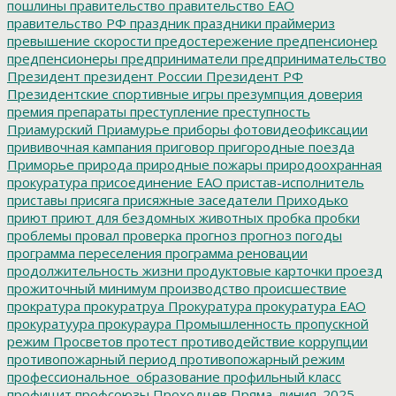
пошлины
правительство
правительство ЕАО
правительство РФ
праздник
праздники
праймериз
превышение скорости
предостережение
предпенсионер
предпенсионеры
предприниматели
предпринимательство
Президент
президент России
Президент РФ
Президентские спортивные игры
презумпция доверия
премия
препараты
преступление
преступность
Приамурский
Приамурье
приборы фотовидеофиксации
прививочная кампания
приговор
пригородные поезда
Приморье
природа
природные пожары
природоохранная
прокуратура
присоединение ЕАО
пристав-исполнитель
приставы
присяга
присяжные заседатели
Приходько
приют
приют для бездомных животных
пробка
пробки
проблемы
провал
проверка
прогноз
прогноз погоды
программа переселения
программа реновации
продолжительность жизни
продуктовые карточки
проезд
прожиточный минимум
производство
происшествие
прократура
прокуратруа
Прокуратура
прокуратура ЕАО
прокуратуура
прокураура
Промышленность
пропускной
режим
Просветов
протест
противодействие коррупции
противопожарный период
противопожарный режим
профессиональное_образование
профильный класс
профицит
профсоюзы
Проходцев
Пряма_линия_2025