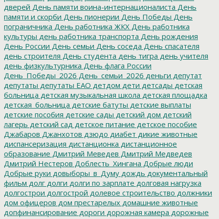
дверей
День памяти воина-интернационалиста
День
памяти и скорби
День пионерии
День Победы
День
пограничника
День работника ЖКХ
День работника
культуры
день работника транспорта
День рождения
День России
День семьи
День соседа
День спасателя
день строителя
День студента
день тигра
день учителя
день физкультурника
День флага России
День_Победы_2026
День_семьи_2026
деньги
депутат
депутаты
депутаты ЕАО
детдом
дети
детсады
детская
больница
детская музыкальная школа
детская площадка
детская_больница
детские батуты
детские выплаты
детские пособия
детские сады
детский дом
детский
лагерь
детский сад
детское питание
детское пособие
Джабаров
Джанхотов
дзюдо
диабет
дикие животные
диспансеризация
дистанционка
дистанционное
образование
Дмитрий Меведев
Дмитрий Медведев
Дмитрий Нестеров
Доблесть_Хингана
Добрые люди
Добрые руки
довыборы_в_Думу
дождь
документальный
фильм
долг
долги
долги по зарплате
долговая нагрузка
долгострои
долгострой
долевое строительство
должники
дом офицеров
дом престарелых
домашние животные
допфинансирование
дороги
дорожная камера
дорожные