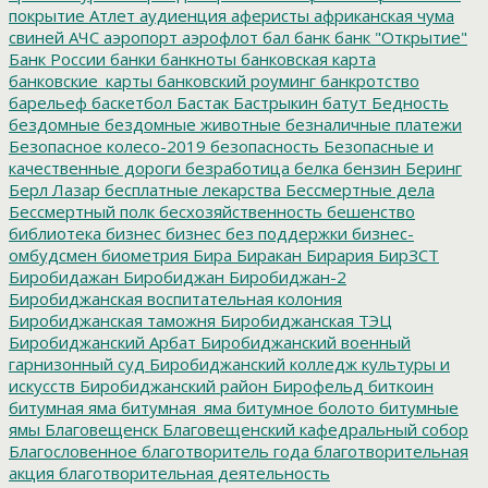
покрытие
Атлет
аудиенция
аферисты
африканская чума
свиней
АЧС
аэропорт
аэрофлот
бал
банк
банк "Открытие"
Банк России
банки
банкноты
банковская карта
банковские_карты
банковский роуминг
банкротство
барельеф
баскетбол
Бастак
Бастрыкин
батут
Бедность
бездомные
бездомные животные
безналичные платежи
Безопасное колесо-2019
безопасность
Безопасные и
качественные дороги
безработица
белка
бензин
Беринг
Берл Лазар
бесплатные лекарства
Бессмертные дела
Бессмертный полк
бесхозяйственность
бешенство
библиотека
бизнес
бизнес без поддержки
бизнес-
омбудсмен
биометрия
Бира
Биракан
Бирария
БирЗСТ
Биробидажан
Биробиджан
Биробиджан-2
Биробиджанская воспитательная колония
Биробиджанская таможня
Биробиджанская ТЭЦ
Биробиджанский Арбат
Биробиджанский военный
гарнизонный суд
Биробиджанский колледж культуры и
искусств
Биробиджанский район
Бирофельд
биткоин
битумная яма
битумная_яма
битумное болото
битумные
ямы
Благовещенск
Благовещенский кафедральный собор
Благословенное
благотворитель года
благотворительная
акция
благотворительная деятельность