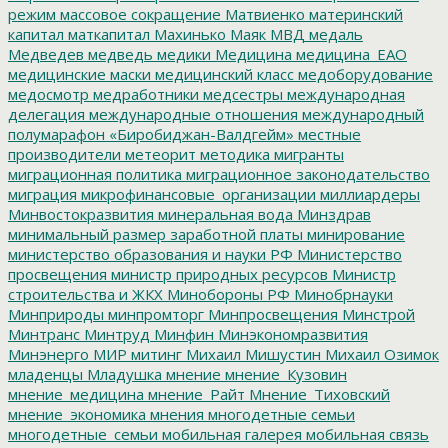
режим
массовое сокращение
Матвиенко
материнский
капитал
маткапитал
Махинько
Маяк
МВД
медаль
Медведев
медведь
медики
Медицина
медицина_ЕАО
медицинские маски
медицинский класс
медоборудование
медосмотр
медработники
медсестры
международная
делегация
международные отношения
международный
полумарафон «Биробиджан-Валдгейм»
местные
производители
метеорит
методика
мигранты
миграционная политика
миграционное законодательство
миграция
микрофинансовые_организации
миллиардеры
Минвостокразвития
минеральная вода
Минздрав
минимальный размер заработной платы
минирование
министерство образования и науки РФ
Министерство
просвещения
министр природных ресурсов
Министр
строительства и ЖКХ
Минобороны РФ
Минобрнауки
Минприроды
минпромторг
Минпросвещения
Минстрой
Минтранс
Минтруд
Минфин
Минэкономразвития
Минэнерго
МИР
митинг
Михаил Мишустин
Михаил Озимок
младенцы
Младушка
мнение
мнение_Кузовин
мнение_медицина
мнение_Райт
Мнение_Тиховский
мнение_экономика
мнения
многодетные семьи
многодетные_семьи
мобильная галерея
мобильная связь