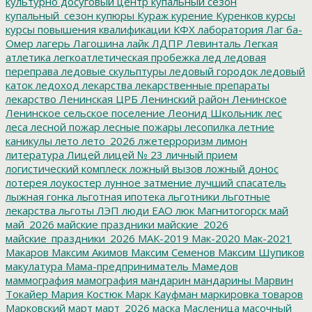
культурно досуговый центр
купальный сезон
купальный_сезон
купюры
Кураж
курение
Куренков
курсы
курсы повышения квалификации
КФХ
лаборатория
Лаг ба-
Омер
лагерь
Лагошина
лайк
ЛДПР
Левинталь
Легкая
атлетика
легкоатлетическая пробежка
лед
ледовая
переправа
ледовые скульптуры
ледовый городок
ледовый
каток
ледоход
лекарства
лекарственные препараты
лекарство
Ленинская ЦРБ
Ленинский район
Ленинское
Ленинское сельское поселение
Леонид Школьник
лес
леса
лесной пожар
лесные пожары
лесопилка
летние
каникулы
лето
лето_2026
лжетерроризм
лимон
литература
Лицей
лицей № 23
личный прием
логистический комплеск
ложный вызов
ложный донос
лотерея
лоукостер
лунное затмение
лучший спасатель
лыжная гонка
льготная ипотека
льготники
льготные
лекарства
льготы
ЛЭП
люди ЕАО
люк
Магнитогорск
май
май_2026
майские праздники
майские_2026
майские_праздники_2026
МАК-2019
Мак-2020
Мак-2021
Макаров
Максим Акимов
Максим Семенов
Максим Шупиков
макулатура
Мама-предприниматель
Мамедов
маммография
мамография
мандарин
мандарины
Марвин
Токайер
Мария Костюк
Марк Кауфман
маркировка товаров
Марковский
март
март_2026
маска
Масленица
масочный