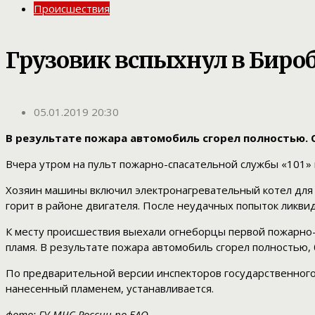
Происшествия
Грузовик вспыхнул в Бир
05.01.2019 20:30
В результате пожара автомобиль сгорел полностью. О
Вчера утром на пульт пожарно-спасательной службы «101» 
Хозяин машины включил электронагревательный котел для 
горит в районе двигателя. После неудачных попыток ликви
К месту происшествия выехали огнеборцы первой пожарно-
пламя. В результате пожара автомобиль сгорел полностью, 
По предварительной версии инспекторов государственного
нанесенный пламенем, устанавливается.
фото: ГУ МЧС России по ЕАО