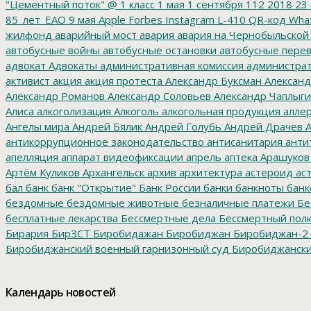
"Цементный поток"
@
1 класс
1 мая
1 сентября
112
2018
23 
85_лет_ЕАО
9 мая
Apple
Forbes
Instagram
L-410
QR-код
Wha
жилфонд
аварийный мост
авария
авария на Чернобыльской
автобусные войны
автобусные остановки
автобусные перев
адвокат
Адвокаты
административная комиссия
администрат
активист
акция
акция протеста
Александр Буксман
Александ
Александр Романов
Александр Соловьев
Александр Чаплыг
Алиса
алкоголизация
Алкоголь
алкогольная продукция
аллер
Ангелы мира
Андрей Бялик
Андрей Голубь
Андрей Драчев
А
антикоррупционное законодательство
антисанитария
анти
апелляция
аппарат видеофиксации
апрель
аптека
Арашуков
Артём Куликов
Архангельск
архив
архитектура
астероид
ас
бал
банк
банк "Открытие"
Банк России
банки
банкноты
банк
бездомные
бездомные животные
безналичные платежи
Бе
бесплатные лекарства
Бессмертные дела
Бессмертный пол
Бирария
БирЗСТ
Биробидажан
Биробиджан
Биробиджан-2
Биробиджанский военный гарнизонный суд
Биробиджанский
болото
битумные ямы
Благовещенск
Благовещенский кафе
благотворительность
благотворительный концерт
благоус
Календарь новостей
диктант
бомба
бомбоубежище
Борис Титов
Борохович
бра
буровзрывные работы
Бурятия
Бюджет
бюджет 2017
бюдж