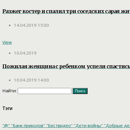
Разжег костер и спалил три соседских сарая ж
14.04.2019 15:00
View
10.04.2019
Пожилая женщина с ребенком успели спастись 
10.04.2019 14:00
Найти:
Тэги
"@"
"Банк приколов"
"Бествидео"
"Дети войны"
"Добрые де