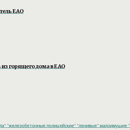
итель ЕАО
из горящего дома в ЕАО
ла"
"железобетонные полицейские"
"ленивые" малоимущие
"