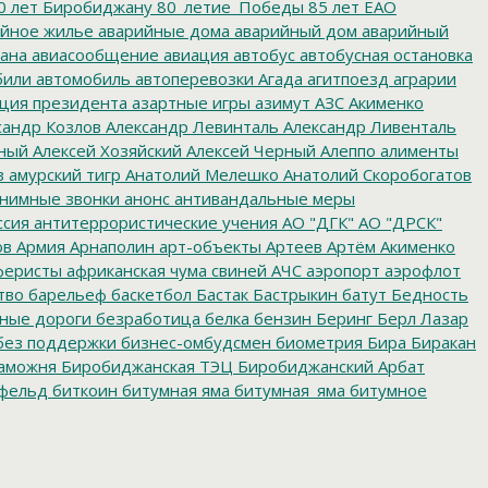
0 лет Биробиджану
80_летие_Победы
85 лет ЕАО
йное жилье
аварийные дома
аварийный дом
аварийный
ана
авиасообщение
авиация
автобус
автобусная остановка
били
автомобиль
автоперевозки
Агада
агитпоезд
аграрии
ция президента
азартные игры
азимут
АЗС
Акименко
сандр Козлов
Александр Левинталь
Александр Ливенталь
ный
Алексей Хозяйский
Алексей Черный
Алеппо
алименты
з
амурский тигр
Анатолий Мелешко
Анатолий Скоробогатов
нимные звонки
анонс
антивандальные меры
ссия
антитеррористические учения
АО "ДГК"
АО "ДРСК"
ов
Армия
Арнаполин
арт-объекты
Артеев
Артём Акименко
еристы
африканская чума свиней
АЧС
аэропорт
аэрофлот
тво
барельеф
баскетбол
Бастак
Бастрыкин
батут
Бедность
нные дороги
безработица
белка
бензин
Беринг
Берл Лазар
без поддержки
бизнес-омбудсмен
биометрия
Бира
Биракан
аможня
Биробиджанская ТЭЦ
Биробиджанский Арбат
фельд
биткоин
битумная яма
битумная_яма
битумное
ворительная акция
благотворительная деятельность
ойцовский клуб
бокс
больница
большой этнографический
е врачи
будущие медики
Бумагин
Бурейская ГЭС
е организации
бюджетные средства
бюджетные