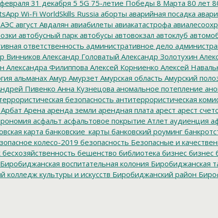
февраля
31 декабря
5
5G
75-летие Победы
8 Марта
80 лет
8
tsApp
Wi-Fi
WorldSkills Russia
аборты
аварийная посадка
авари
 АЭС
август
Авдалян
авиабилеты
авиакатастрофа
авиалесоохр
озки
автобусный парк
автобусы
автовокзал
автоклуб
автомо
ивная ответственность
административное дело
администра
р Винников
Александр Головатый
Александр Золотухин
Алек
ин
Александра Филиппова
Алексей Корниенко
Алексей Наваль
гия
альманах
Амур
Амурзет
Амурская область
Амурский поло
ндрей Пивенко
Анна Кузнецова
аномальное потепление
ано
террористическая безопасность
антитеррористическая коми
Арбат
Арена
аренда земли
арендная плата
арест
арест счет
трономия
асфальт
асфальтовое покрытие
Атлет
аудиенция
аф
овская карта
банковские_карты
банковский роуминг
банкротс
зопасное колесо-2019
безопасность
Безопасные и качестве
к
бесхозяйственность
бешенство
библиотека
бизнес
бизнес 
Биробиджанская воспитательная колония
Биробиджанская т
 колледж культуры и искусств
Биробиджанский район
Биро
дральный собор
Благословенное
благотворитель года
благот
тройство
Блокада Ленинграда
боевые патроны
боеприпасы
Б
к
браконьер
Бридер
брусит
брусчатка
Брянск
Будукан
будущи
ет Биробиджана
бюджетники
бюджетные деньги
бюджетны