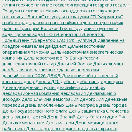
линия
горячее питание
госавтоинспекция
госархив
госдолг
Госдума
госжилинспекция
господдержка
госслужащие
гостиница "Восток"
госуслуги
госхакупки
ГП "Фармация"
грабеж
град
граница
грант
график подвоза воды
график
работы
Григорий Волохов
Грипп
Грудинин
грунтовые
воды
грязная вода
ГТО
губернатор
губернатор
Гольдштейн
губернатор ЕАО
ГУК
Гулягин
Д
давление на
предпринимателей
дайджест
Дальневосточная
оперативная таможня
Дальневосточная энергетическая
компания
Дальневосточное ГУ Банка России
дальневосточный гектар
Дальний Восток
Дальсельмаш
дамба
дачное расписание
дачные перевозки
дачный_сезон_2026
ДВЖД
Движение общественный
контроль
двор
Дворы
ДГК
дебош
дебошир
дедовщина
Деева
дежурные группы
дезинфекция
декабрь
декларационная компания
декларация
декларация о
доходах
дело Ельчина
демография
демогрфия
денежные
переводы
День влюбленных
День географа
День города
День Государственного флага
День защитника Отечества
день защиты детей
День Знаний
День Конституции РФ
День космонавтики
День матери
День медицинского
работника
День народного единства
день открытых