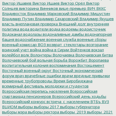
Виктор Ишавев
Виктор Ишаев
Виктор Орёл
Виктор
Солнцев
викторина
Винников
вице-премьер
ВИЧ
ВККС
Владивосток
Владимир Марковский
Владимир Мишустин
Владимир Путин
Владимир Сахаровский
Владимир Якушев
власть
внеплановая проверка
Внешний долг
внутренняя
политика
вода
водители
водка
водоемы
водоисточник
Водоканал
водолазы
водоналивные дамбы
водонапорная
башня
водоснабжение
военная служба
военные сборы
военный комиссар
ВОЗ
возврат_стеклотары
возгорание
воинский учет
война
война в Сирии
Войтенков
вокзал
волейбол
волк
Волонтеры
Волочаевка
Волочаевская битва
Волочаевский бой
вольная борьба
Ворожбит
Воропаева
воспитательная колония
воспоминания
Востокцемент
Восточный военный округ
Восточный экономический
форум
врач
врачебные ошибки
врачи
вредные привычки
временные трубопроводы
Время Биробиджана
всемирный фестиваль молодежи и студентов
Всероссийская перепись населения
Всероссийская
спартакиада пенсионеров
Всероссийский день ходьбы
Всероссийский конкурс
встреча_с_населением
ВТБъ
ВУЗ
ВЦИОМ
выборы
выборы 2017
выборы губернатора
выборы мэра
выборы ректора
выборы_2019
выборы_2021