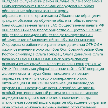
облздрав
Облученский район
облучье
Облэнергоремонт
Облэнергоремонт Плюс
обман
оборудование
образ
образование
образовательные курсы
образовательные_организации
Обращение
обращения
граждан
обсерватор
обучение
общепит
общественная
баня
общественная палата ЕАО
Общественная палата РФ
общественный транспорт
общество
общество "Знание"
общество инвалидов
Общество фотоискусства ЕАО
объединение
объявления
обыск
обыски
Овчинников
Огородова
ограбление
ограничение движения
ОГЭ
ОДН
ожоги
озеленение
окно
октябрь
Октябрьский район
Олег
Костюк
олимпиада
Ольга Голодец
Ольга Данилина
Ольга
Казанская
ОМОН
ОМП
ОМС
Омск
онкодиспансер
онкологическая служба
онкология
онлайн-концерт
ОНФ
ОНФ "Генеральная уборка"
опасные сайты
ОПГ
операция
должник
оплата труда
Оплот
оползень
оппозиция
оправдательный приговор
опровержение
опрос
оптимизация
ОПФР
ОРВИ
организация пчеловодов
оружие
ОСВВ
освещение
осень
оскорбление власти
особый противопожарный режим
остановка
остановки
осужденные
отдых
отключение
отключение воды
отключение горячей воды
открытое обращение
открытые
окна
отмена компенсационных выплат
отопительный