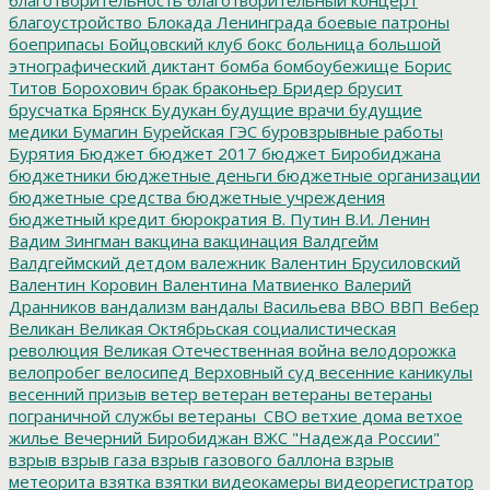
благоустройство
Блокада Ленинграда
боевые патроны
боеприпасы
Бойцовский клуб
бокс
больница
большой
этнографический диктант
бомба
бомбоубежище
Борис
Титов
Борохович
брак
браконьер
Бридер
брусит
брусчатка
Брянск
Будукан
будущие врачи
будущие
медики
Бумагин
Бурейская ГЭС
буровзрывные работы
Бурятия
Бюджет
бюджет 2017
бюджет Биробиджана
бюджетники
бюджетные деньги
бюджетные организации
бюджетные средства
бюджетные учреждения
бюджетный кредит
бюрократия
В. Путин
В.И. Ленин
Вадим Зингман
вакцина
вакцинация
Валдгейм
Валдгеймский детдом
валежник
Валентин Брусиловский
Валентин Коровин
Валентина Матвиенко
Валерий
Дранников
вандализм
вандалы
Васильева
ВВО
ВВП
Вебер
Великан
Великая Октябрьская социалистическая
революция
Великая Отечественная война
велодорожка
велопробег
велосипед
Верховный суд
весенние каникулы
весенний призыв
ветер
ветеран
ветераны
ветераны
пограничной службы
ветераны_СВО
ветхие дома
ветхое
жилье
Вечерний Биробиджан
ВЖС "Надежда России"
взрыв
взрыв газа
взрыв газового баллона
взрыв
метеорита
взятка
взятки
видеокамеры
видеорегистратор