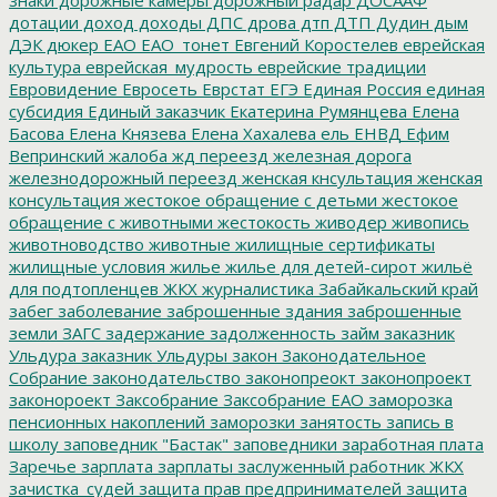
дотации
доход
доходы
ДПС
дрова
дтп
ДТП
Дудин
дым
ДЭК
дюкер
ЕАО
ЕАО_тонет
Евгений Коростелев
еврейская
культура
еврейская_мудрость
еврейские традиции
Евровидение
Евросеть
Еврстат
ЕГЭ
Единая Россия
единая
субсидия
Единый заказчик
Екатерина Румянцева
Елена
Басова
Елена Князева
Елена Хахалева
ель
ЕНВД
Ефим
Вепринский
жалоба
жд переезд
железная дорога
железнодорожный переезд
женская кнсультация
женская
консультация
жестокое обращение с детьми
жестокое
обращение с животными
жестокость
живодер
живопись
животноводство
животные
жилищные сертификаты
жилищные условия
жилье
жилье для детей-сирот
жильё
для подтопленцев
ЖКХ
журналистика
Забайкальский край
забег
заболевание
заброшенные здания
заброшенные
земли
ЗАГС
задержание
задолженность
займ
заказник
Ульдура
заказник Ульдуры
закон
Законодательное
Собрание
законодательство
законопреокт
законопроект
законороект
Заксобрание
Заксобрание ЕАО
заморозка
пенсионных накоплений
заморозки
занятость
запись в
школу
заповедник "Бастак"
заповедники
заработная плата
Заречье
зарплата
зарплаты
заслуженный работник ЖКХ
зачистка_судей
защита прав предпринимателей
защита