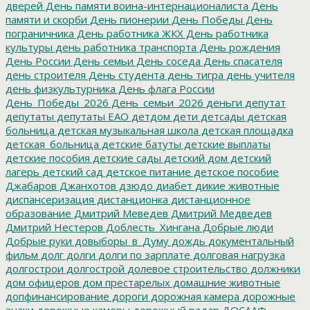
дверей
День памяти воина-интернационалиста
День
памяти и скорби
День пионерии
День Победы
День
пограничника
День работника ЖКХ
День работника
культуры
день работника транспорта
День рождения
День России
День семьи
День соседа
День спасателя
день строителя
День студента
день тигра
день учителя
день физкультурника
День флага России
День_Победы_2026
День_семьи_2026
деньги
депутат
депутаты
депутаты ЕАО
детдом
дети
детсады
детская
больница
детская музыкальная школа
детская площадка
детская_больница
детские батуты
детские выплаты
детские пособия
детские сады
детский дом
детский
лагерь
детский сад
детское питание
детское пособие
Джабаров
Джанхотов
дзюдо
диабет
дикие животные
диспансеризация
дистанционка
дистанционное
образование
Дмитрий Меведев
Дмитрий Медведев
Дмитрий Нестеров
Доблесть_Хингана
Добрые люди
Добрые руки
довыборы_в_Думу
дождь
документальный
фильм
долг
долги
долги по зарплате
долговая нагрузка
долгострои
долгострой
долевое строительство
должники
дом офицеров
дом престарелых
домашние животные
допфинансирование
дороги
дорожная камера
дорожные
знаки
дорожные камеры
дорожный радар
ДОСААФ