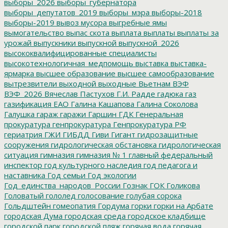
выборы_2026
выборы_губернатора
выборы_депутатов_2019
выборы_мэра
выборы-2018
выборы-2019
вывоз мусора
выгребные ямы
вымогательство
выпас скота
выплата
выплаты
выплаты за
урожай
выпускники
выпускной
выпускной_2026
высококвалифицированные специалисты
высокотехнологичная_медпомощь
выставка
выставка-
ярмарка
высшее образование
высшее самообразование
вытрезвители
выходной
выходные
Вьетнам
ВЭФ
ВЭФ_2026
Вячеслав Пастухов
Г.И. Радде
гадюка
газ
газификация ЕАО
Галина Кашапова
Галина Соколова
Галушка
гараж
гаражи
Гаршин
ГДК
Генеральная
прокуратура
генпрокуратура
Генпрокуратура РФ
гериатрия
ГЖИ
ГИБДД
Гиви
Гигант
гидрозащитные
сооружения
гидрологическая обстановка
гидрологическая
ситуация
гимназия
гимназия № 1
главный федеральный
инспектор
год культурного наследия
год педагога и
наставника
Год семьи
Год экологии
Год_единства_народов_России
Гознак
ГОК
Голикова
Головатый
гололед
голосование
голубая сорока
Гольдштейн
гомеопатия
Гордума
горки
горки на Арбате
городская Дума
городская среда
городское кладбище
городской парк
городской пляж
горячая вода
горячая