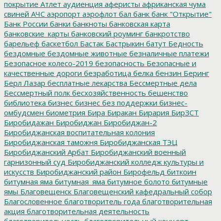
покрытие
Атлет
аудиенция
аферисты
африканская чума
свиней
АЧС
аэропорт
аэрофлот
бал
банк
банк "Открытие"
Банк России
банки
банкноты
банковская карта
банковские_карты
банковский роуминг
банкротство
барельеф
баскетбол
Бастак
Бастрыкин
батут
Бедность
бездомные
бездомные животные
безналичные платежи
Безопасное колесо-2019
безопасность
Безопасные и
качественные дороги
безработица
белка
бензин
Беринг
Берл Лазар
бесплатные лекарства
Бессмертные дела
Бессмертный полк
бесхозяйственность
бешенство
библиотека
бизнес
бизнес без поддержки
бизнес-
омбудсмен
биометрия
Бира
Биракан
Бирария
БирЗСТ
Биробидажан
Биробиджан
Биробиджан-2
Биробиджанская воспитательная колония
Биробиджанская таможня
Биробиджанская ТЭЦ
Биробиджанский Арбат
Биробиджанский военный
гарнизонный суд
Биробиджанский колледж культуры и
искусств
Биробиджанский район
Бирофельд
биткоин
битумная яма
битумная_яма
битумное болото
битумные
ямы
Благовещенск
Благовещенский кафедральный собор
Благословенное
благотворитель года
благотворительная
акция
благотворительная деятельность
благотворительность
благотворительный концерт