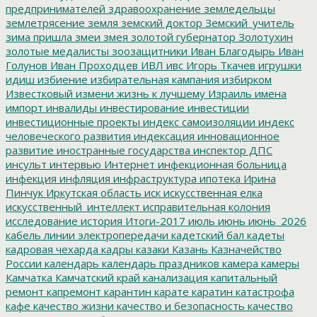
предпринимателей
здравоохранение
земледельцы
землетрясение
земля
земский доктор
Земский_учитель
зима пришла
змеи
змея
золотой губернатор
Золотухин
золотые медалисты
зоозащитники
Иван Благодырь
Иван
Голунов
Иван Проходцев
ИВЛ
ивс
Игорь Ткачев
игрушки
идиш
избиение
избирательная кампания
избирком
Известковый
измени жизнь к лучшему
Израиль
имена
импорт
инвалиды
инвестирование
инвестиции
инвестиционные проекты
индекс самоизоляции
индекс
человеческого развития
индексация
инновационное
развитие
иностранные государства
инспектор ДПС
инсульт
интервью
Интернет
инфекционная больница
инфекция
инфляция
инфраструктура
ипотека
Ирина
Пинчук
Иркутская область
иск
искусственная елка
искусственный_интеллект
исправительная колония
исследование
история
Итоги-2017
июль
июнь
июнь_2026
кабель линии электропередачи
кадетский бал
кадеты
кадровая чехарда
кадры
казаки
Казань
Казначейство
России
календарь
календарь праздников
камера
камеры
Камчатка
Камчатский край
канализация
капитальный
ремонт
капремонт
карантин
карате
каратин
катастрофа
кафе
качество жизни
качество и безопасность
качество