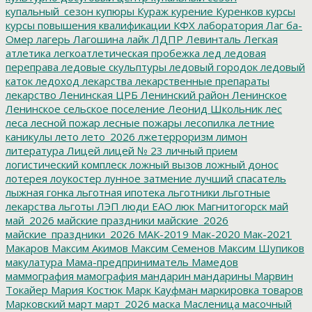
купальный_сезон
купюры
Кураж
курение
Куренков
курсы
курсы повышения квалификации
КФХ
лаборатория
Лаг ба-
Омер
лагерь
Лагошина
лайк
ЛДПР
Левинталь
Легкая
атлетика
легкоатлетическая пробежка
лед
ледовая
переправа
ледовые скульптуры
ледовый городок
ледовый
каток
ледоход
лекарства
лекарственные препараты
лекарство
Ленинская ЦРБ
Ленинский район
Ленинское
Ленинское сельское поселение
Леонид Школьник
лес
леса
лесной пожар
лесные пожары
лесопилка
летние
каникулы
лето
лето_2026
лжетерроризм
лимон
литература
Лицей
лицей № 23
личный прием
логистический комплеск
ложный вызов
ложный донос
лотерея
лоукостер
лунное затмение
лучший спасатель
лыжная гонка
льготная ипотека
льготники
льготные
лекарства
льготы
ЛЭП
люди ЕАО
люк
Магнитогорск
май
май_2026
майские праздники
майские_2026
майские_праздники_2026
МАК-2019
Мак-2020
Мак-2021
Макаров
Максим Акимов
Максим Семенов
Максим Шупиков
макулатура
Мама-предприниматель
Мамедов
маммография
мамография
мандарин
мандарины
Марвин
Токайер
Мария Костюк
Марк Кауфман
маркировка товаров
Марковский
март
март_2026
маска
Масленица
масочный