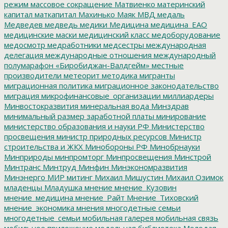
режим
массовое сокращение
Матвиенко
материнский
капитал
маткапитал
Махинько
Маяк
МВД
медаль
Медведев
медведь
медики
Медицина
медицина_ЕАО
медицинские маски
медицинский класс
медоборудование
медосмотр
медработники
медсестры
международная
делегация
международные отношения
международный
полумарафон «Биробиджан-Валдгейм»
местные
производители
метеорит
методика
мигранты
миграционная политика
миграционное законодательство
миграция
микрофинансовые_организации
миллиардеры
Минвостокразвития
минеральная вода
Минздрав
минимальный размер заработной платы
минирование
министерство образования и науки РФ
Министерство
просвещения
министр природных ресурсов
Министр
строительства и ЖКХ
Минобороны РФ
Минобрнауки
Минприроды
минпромторг
Минпросвещения
Минстрой
Минтранс
Минтруд
Минфин
Минэкономразвития
Минэнерго
МИР
митинг
Михаил Мишустин
Михаил Озимок
младенцы
Младушка
мнение
мнение_Кузовин
мнение_медицина
мнение_Райт
Мнение_Тиховский
мнение_экономика
мнения
многодетные семьи
многодетные_семьи
мобильная галерея
мобильная связь
мобильное приложение
модельная библиотека
Молодая