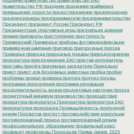
правительство РФ
праздник
праздники
праймериз
превышение скорости
предостережение
предпенсионер
предпенсионеры
предприниматели
предпринимательство
Президент
президент России
Президент РФ
Президентские спортивные игры
презумпция доверия
премия
препараты
преступление
преступность
Приамурский
Приамурье
приборы фотовидеофиксации
прививочная кампания
приговор
пригородные поезда
Приморье
природа
природные пожары
природоохранная
прокуратура
присоединение ЕАО
пристав-исполнитель
приставы
присяга
присяжные заседатели
Приходько
приют
приют для бездомных животных
пробка
пробки
проблемы
провал
проверка
прогноз
прогноз погоды
программа переселения
программа реновации
продолжительность жизни
продуктовые карточки
проезд
прожиточный минимум
производство
происшествие
прократура
прокуратруа
Прокуратура
прокуратура ЕАО
прокуратуура
прокураура
Промышленность
пропускной
режим
Просветов
протест
противодействие коррупции
противопожарный период
противопожарный режим
профессиональное_образование
профильный класс
профицит
профсоюзы
Проходцев
Пряма_линия_2025