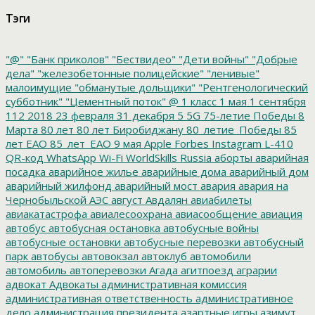
Тэги
"@"
"Банк приколов"
"Бествидео"
"Дети войны"
"Добрые
дела"
"железобетонные полицейские"
"ленивые"
малоимущие
"обманутые дольщики"
"Рентгенологический
субботник"
"Цементный поток"
@
1 класс
1 мая
1 сентября
112
2018
23 февраля
31 декабря
5
5G
75-летие Победы
8
Марта
80 лет
80 лет Биробиджану
80_летие_Победы
85
лет ЕАО
85_лет_ЕАО
9 мая
Apple
Forbes
Instagram
L-410
QR-код
WhatsApp
Wi-Fi
WorldSkills Russia
аборты
аварийная
посадка
аварийное жилье
аварийные дома
аварийный дом
аварийный жилфонд
аварийный мост
авария
авария на
Чернобыльской АЭС
август
Авдалян
авиабилеты
авиакатастрофа
авиалесоохрана
авиасообщение
авиация
автобус
автобусная остановка
автобусные войны
автобусные остановки
автобусные перевозки
автобусный
парк
автобусы
автовокзал
автоклуб
автомобили
автомобиль
автоперевозки
Агада
агитпоезд
аграрии
адвокат
Адвокаты
административная комиссия
административная ответственность
административное
дело
администрация президента
азартные игры
азимут