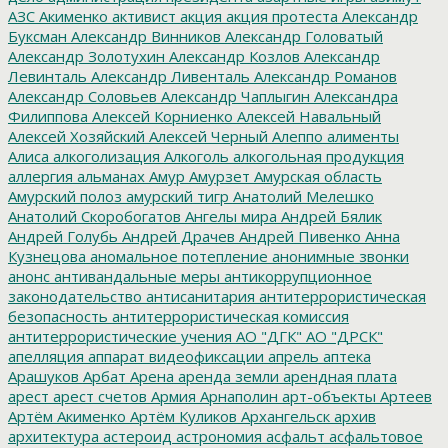
АЗС
Акименко
активист
акция
акция протеста
Александр
Буксман
Александр Винников
Александр Головатый
Александр Золотухин
Александр Козлов
Александр
Левинталь
Александр Ливенталь
Александр Романов
Александр Соловьев
Александр Чаплыгин
Александра
Филиппова
Алексей Корниенко
Алексей Навальный
Алексей Хозяйский
Алексей Черный
Алеппо
алименты
Алиса
алкоголизация
Алкоголь
алкогольная продукция
аллергия
альманах
Амур
Амурзет
Амурская область
Амурский полоз
амурский тигр
Анатолий Мелешко
Анатолий Скоробогатов
Ангелы мира
Андрей Бялик
Андрей Голубь
Андрей Драчев
Андрей Пивенко
Анна
Кузнецова
аномальное потепление
анонимные звонки
анонс
антивандальные меры
антикоррупционное
законодательство
антисанитария
антитеррористическая
безопасность
антитеррористическая комиссия
антитеррористические учения
АО "ДГК"
АО "ДРСК"
апелляция
аппарат видеофиксации
апрель
аптека
Арашуков
Арбат
Арена
аренда земли
арендная плата
арест
арест счетов
Армия
Арнаполин
арт-объекты
Артеев
Артём Акименко
Артём Куликов
Архангельск
архив
архитектура
астероид
астрономия
асфальт
асфальтовое