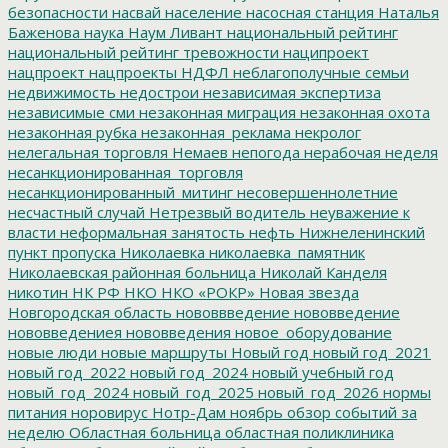
безопасности
насвай
население
насосная станция
Наталья
Баженова
наука
Наум Ливант
национальный рейтинг
национальный рейтинг тревожности
наципроект
нацпроект
нацпроекты
НДФЛ
неблагополучные семьи
недвижимость
недострои
независимая экспертиза
независимые сми
незаконная миграция
незаконная охота
незаконная рубка
незаконная_реклама
некролог
нелегальная торговля
Немаев
непогода
нерабочая неделя
несанкционированная_торговля
несанкционированный_митинг
несовершеннолетние
несчастный случай
Нетрезвый водитель
неуважение к
власти
неформальная занятость
нефть
Нижнеленинский
пункт пропуска
Николаевка
николаевка_памятник
Николаевская районная больница
Николай Канделя
никотин
НК РФ
НКО
НКО «РОКР»
Новая звезда
Новгородская область
нововвведение
нововведение
нововведениея
нововведения
новое_оборудование
новые люди
новые маршруты
Новый год
новый год_2021
новый год_2022
новый год_2024
новый учебный год
новый_год_2024
новый_год_2025
новый_год_2026
нормы
питания
норовирус
Нотр-Дам
ноябрь
обзор событий за
неделю
Областная больница
областная поликлиника