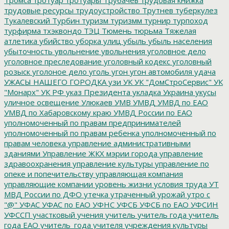
трудовые ресурсы
трудоустройство
Трутнев
туберкулез
Тукалевский
Турбин
туризм
туризмм
турнир
турпоход
турфирма
тхэквондо
ТЭЦ
Тюмень
тюрьма
Тяжелая
атлетика
убийство
уборка улиц
убыль
убыль населения
убыточность
увольнение
увольнения
уголовное дело
уголовное преследование
уголовный кодекс
уголовный
розыск
уголоное дело
уголь
угон
угон автомобиля
удача
УЖАСЫ НАШЕГО ГОРОДКА
узи
УК
УК "ДомСтроСервис"
УК
"Монарх"
УК РФ
указ Президента
укладка
Украина
укусы
уличное освещение
Улюкаев
УМВ
УМВД
УМВД по ЕАО
УМВД по Хабаровскому краю
УМВД России по ЕАО
уполномоченный по правам предпринимателей
уполномоченный по правам ребенка
уполномоченный по
правам человека
управление административными
зданиями
Управление ЖКХ мэрии города
управление
здравоохранения
управление культуры
управление по
опеке и попечительству
управляющая компания
управляющие компании
уровень жизни
условия труда
УТ
МВД России по ДФО
утечка
утраченный урожай
утро с
"@"
УФАС
УФАС по ЕАО
УФНС
УФСБ
УФСБ по ЕАО
УФСИН
УФССП
участковый
учения
учитель
учитель года
учитель
года ЕАО
учитель_года
учителя
учреждения культуры