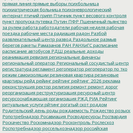
прямая линия
прямые выборы
психбольница
психиатрическая больница
психоневрологический
интернат
птичий грипп
Птичник
пункт весового контроля
пункт пропуска
путевка
Путин
ПФР
Пшеничный
пьянство
за рулем
работа
работодатели
рабочая неделя
рабочая
поездка
рабочие места
радиация
радон
Разбой
развлекательный центр
развод
Раздольное
размыв
берегов
ракеты
Рамазанов
РАН
РАНХиГС
расписание
расписание автобусов
РДШ
реальные доходы
реанимация
ревизия
региональные финансы
региональный оператор
Региональный сосудистый центр
регистратура
регламент
регоператор
регоператор по тко
режим самоизоляции
резиновая квартира
резиновые
квартиры
рейд
рейинг
рейтинг
рейтинг_2026
реклама
реконструкция
ректор
религия
ремонт
ремонт дорог
реорганизация
реструктуризация
ресурсный центр
ресурсоснабжающая организация
РЖД
РИА Рейтинг
ритуальные услуги
рйтинг
рогатый скот
роддом
Родительский день
роды
рождаемость
Рождество
розыск
Ропотребнадзор
Росавиация
Росводресурсы
Росгвардия
Роскачество
Роскомнадзор
Росконтроль
Рослесхоз
Роспотребнадзор
россельхознадзор
российская