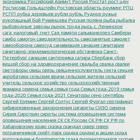
экономика
Российский Азимут
Россия
Росстат
рост цен
Ростислав Гольдштейн
Ростовская область
роуминг
РПЦ
РСПП
рубка деревьев
рубли
рубль
Рудное
ружье
рукопашный бой
Румянцева
Русская поляна
рыба
рыбалка
рыбоводные заводы
рынок труда
рысь
с. Ленинское
сага_налоговый_гнет
Сад памяти
сальмонеллез
Самбери
самбо
самогон
самодеятельность
самозанятые
самолет
самооборона
самосуд
санавиация
санация
санитария
санитарно-эпидемиологическая обстанвока
Санкт-
Петербург
санкции
сантехника
сатира
Сбербанк
сбор
вещей
сбор на здравоохранение
свадьба
свалка
свалки
светофоры
свищ
связь
священнослужитель
секта
секция
акробатики
сельские врачи
сельские жители
сельский
учитель
сельское хозяйство
сельскохозяйственная
ярмарка
семена
семья
семья года
Семья года-2019
семья
года-2020
Семья года-2021
Сенаторы
сено
сентябрь
Сергей Ерёмин
Сергей Солтус
Сергей Фургал
сертификат
сибиреязвенные захоронения
сигареты
СИЗО
сирена
Сирия
Сироткин
сироты
система оповещения
система
оповещения населения
СК
СК России
СК РФ
СК РФ по
Хабаровскому краю
сказка
скандал
сквер
сквер
пограничников
скейт-парк
скидка
скидки и акции
склад
вооружения и боеприпасов
склад пиломатериалов
скорая