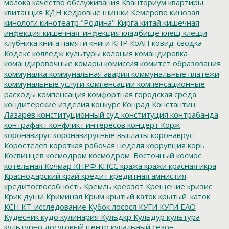
молока
качество обслуживания
Кванториум
квартиры
квитанция
КДН
кедровые шишки
Кемерово
кинозал
кинологи
кинотеатр "Родина"
Кирга
китай
кишечная
инфекция
кишечная_инфекция
кладбище
клещ
клещи
клубника
книга памяти
книги
КНР
КоАП
ковид-сводка
Кодекс
колледж культуры
колония
командировка
командировочные
комары
комиссия
комитет образования
коммуналка
коммунальная авария
коммунальные платежи
коммунальные услуги
компенсации
компенсационные
расходы
компенсация
комфортная городская среда
кондитерские изделия
конкурс
Конрад
Константин
Лазарев
конституционный суд
конституция
контрабанда
контрафакт
конфликт интересов
концерт
Корж
коронавирус
коронавирусные выплаты
коронаврус
Коростелев
короткая рабочая неделя
коррупция
корь
Косвинцев
космодром
космодром_Восточный
космос
котельная
Кочмар
КПРФ
КПСС
кража
кражи
красная икра
Краснодарский край
кредит
кредитная амнистия
кредитоспособность
Кремль
креозот
Крещение
кризис
Крик души
Криминал
Крым
крытый каток
крытый_каток
КСН
КТ-исследование
Кубок лосося
КУГИ
КУГИ ЕАО
Кудесник
кудо
кулинария
Кульдкр
Кульдур
культура
культурно досуговый центр
купальный сезон