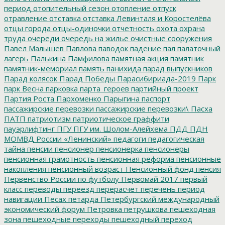
период
отопительный сезон
отопление
отпуск
отравление
отставка
отставка Левинталя и Коростелёва
отцы города
отцы-одиночки
отчетность
охота
охрана
труда
очереди
очередь на жилье
очистные сооружения
Павел Малышев
Павлова
паводок
падение
пал
палаточный
лагерь
Палькина
Памфилова
памятная акция
памятник
памятник-мемориал
память
панихида
парад выпускников
Парад колясок
Парад Победы
Парасибириада-2019
Парк
парк Весна
парковка
парта_героев
партийный проект
Партия Роста
Пархоменко
Парыгина
паспорт
пассажирские перевозки
пассажирские перевозки\
Пасха
ПАТП
патриотизм
патриотическое граффити
пауэрлифтинг
ПГУ
ПГУ им. Шолом-Алейхема
ПДД
ПДН
МОМВД России «Ленинский»
педагоги
педагогическая
тайна
пенсии
пенсионер
пенсионерка
пенсионеры
пенсионная грамотность
пенсионная реформа
пенсионные
накопления
пенсионный возраст
Пенсионный фонд
пенсия
Первенство России по футболу
Первомай 2017
первый
класс
переводы
переезд
перерасчет
перечень
период
навигации
Песах
петарда
Петербургский международный
экономический форум
Петровка
петрушкова
пешеходная
зона
пешеходные переходы
пешеходный переход