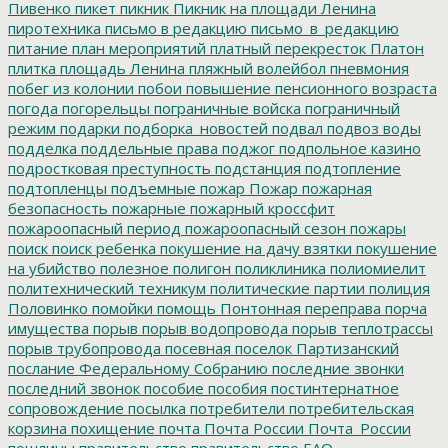
Пивенко
пикет
пикник
Пикник на площади Ленина
пиротехника
письмо в редакцию
письмо_в_редакцию
питание
план мероприятий
платный перекресток
Платон
плитка
площадь Ленина
пляжный волейбол
пневмония
побег из колонии
побои
повышение пенсионного возраста
погода
погорельцы
пограничные войска
пограничный
режим
подарки
подборка_новостей
подвал
подвоз воды
подделка
поддельные права
поджог
подпольное казино
подростковая преступность
подстанция
подтопление
подтопленцы
подъемные
пожар
Пожар
пожарная
безопасность
пожарные
пожарный кроссфит
пожароопасный период
пожароопасный сезон
пожары
поиск
поиск ребенка
покушение на дачу взятки
покушение
на убийство
полезное
полигон
поликлиника
полиомиелит
политехнический техникум
политические партии
полиция
Половинко
помойки
помощь
Понтонная переправа
порча
имущества
порыв
порыв водопровода
порыв теплотрассы
порыв трубопровода
посевная
поселок Партизанский
послание Федеральному Собранию
последние звонки
последний звонок
пособие
пособия
постинтернатное
сопровождение
посылка
потребители
потребительская
корзина
похищение
почта
Почта России
Почта_России
пошлины
правительство
правительство ЕАО