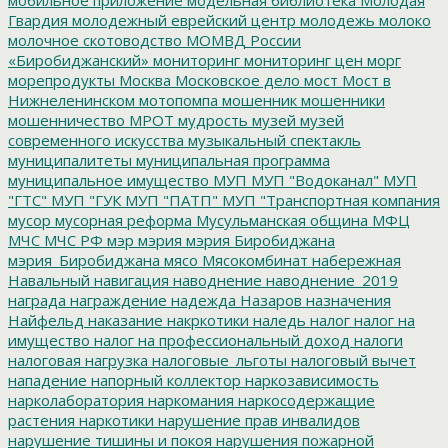
Гвардия
молодежный еврейский центр
молодежь
молоко
молочное скотоводство
МОМВД России
«Биробиджанский»
мониторинг
мониторинг цен
морг
морепродукты
Москва
Московское дело
мост
Мост в
Нижнеленинском
мотопомпа
мошенник
мошенники
мошенничество
МРОТ
мудрость
музей
музей
современного искусства
музыкальный спектакль
муниципалитеты
муниципальная программа
муниципальное имущество
МУП
МУП "Водоканал"
МУП
"ГТС"
МУП "ГУК
МУП "ПАТП"
МУП "Транспортная компания
мусор
мусорная реформа
Мусульманская община
МФЦ
МЧС
МЧС РФ
мэр
мэрия
мэрия Биробиджана
мэрия_Биробиджана
мясо
Мясокомбинат
набережная
Навальный
навигация
наводнение
наводнение_2019
награда
награждение
надежда
Назаров
назначения
Найфельд
наказание
накркотики
наледь
налог
налог на
имущество
налог на профессиональный доход
налоги
налоговая нагрузка
налоговые_льготы
налоговый вычет
нападение
напорный коллектор
наркозависимость
нарколаборатория
наркомания
наркосодержащие
растения
наркотики
нарушение прав инвалидов
нарушение тишины и покоя
нарушения пожарной