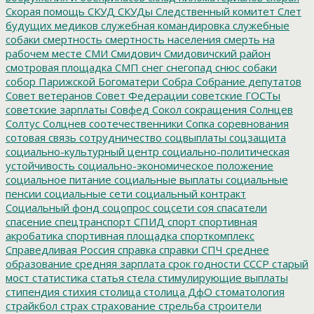
Скорая помощь
СКУД
СКУДы
Следственный комитет
Слет
будущих медиков
служебная командировка
служебные
собаки
смертность
смертность населения
смерть на
рабочем месте
СМИ
Смидович
Смидовичский район
смотровая площадка
СМП
снег
снегопад
снюс
собаки
собор Парижской Богоматери
Собра
Собрание депутатов
Совет ветеранов
Совет Федерации
советские ГОСТы
советские зарплаты
Совфед
Сокол
сокращения
Солнцев
Солтус
Солцнев
соотечественники
Сопка
соревнования
сотовая связь
сотрудничество
соцвыплаты
соцзащита
социально-культурный центр
социально-политическая
устойчивость
социально-экономическое положение
социальное питание
социальные выплаты
социальные
пенсии
социальные сети
социальный контракт
Социальный фонд
соцопрос
соцсети
соя
спасатели
спасение
спецтранспорт
СПИД
спорт
спортивная
акробатика
спортивная площадка
спорткомплекс
Справедливая Россия
справка
справки
СПЧ
среднее
образование
средняя зарплата
срок годности
СССР
старый
мост
статистика
статья
стела
стимулирующие выплаты
стипендия
стихия
столица
столица ДфО
стоматология
страйкбол
страх
страхование
стрельба
строители