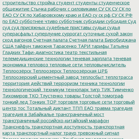
строительство
стройка
студент
студенты
студенческое
общежитие
Стычка рабочих с силовиками
СУ СК
СУ СК по
ЕАО
СУ СК по Хабаровскому краю и ЕАО
су ск рф
СУ СК РФ
по ЕАО
субботнее чтиво
субботник
субсидии
субсидия
Суд
суд
суд присяжных
судебные приставы
судьи
судья
суперасфальт
суперлуние
суррогат
суточные
сухой закон
сход вагонов
Счетная палата
Счетная палата Биробиджана
США
тайфун
таможня
Тарасенко
ТАРИ
тарифы
Татьяна
Гладких
Тафи-диагностика
театр
текстильная
телемедицинские технологии
теневая зарплата
теневая
экономика
тепловоз
тепловые сети
тепловычислитель
Теплоозёрск
Теплоозерск
Теплоозёрская ЦРБ
Теплоозерский цементный завод
теплосбыт
теплотрасса
территория действий
терроризм
техника
технологии
технологический_техникум
технопарк
тигр
ТИК
Тимченко
Тихомиров
ТКО
Тлустенко
товары
Толстой
томограф
тонкий лед
Тонких
ТОР
торговля
торговые сети
торговый
центр
тос
Тотальный диктант
ТПП ЕАО
травма
трагедия
трагедия в Забайкалье
трансграничный мост
трансграничный российско-китайский марафон
Транснефть
транспортная доступность
транспортная
карта
транспортный налог
траур
тревожный сигнал
Тромса
тротуар
тротуары
Трубачев
трудовая книжка