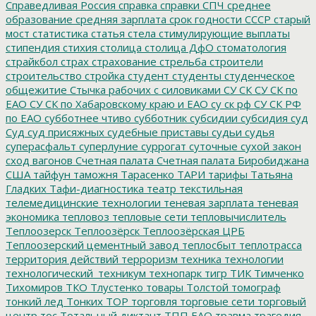
Справедливая Россия
справка
справки
СПЧ
среднее
образование
средняя зарплата
срок годности
СССР
старый
мост
статистика
статья
стела
стимулирующие выплаты
стипендия
стихия
столица
столица ДфО
стоматология
страйкбол
страх
страхование
стрельба
строители
строительство
стройка
студент
студенты
студенческое
общежитие
Стычка рабочих с силовиками
СУ СК
СУ СК по
ЕАО
СУ СК по Хабаровскому краю и ЕАО
су ск рф
СУ СК РФ
по ЕАО
субботнее чтиво
субботник
субсидии
субсидия
суд
Суд
суд присяжных
судебные приставы
судьи
судья
суперасфальт
суперлуние
суррогат
суточные
сухой закон
сход вагонов
Счетная палата
Счетная палата Биробиджана
США
тайфун
таможня
Тарасенко
ТАРИ
тарифы
Татьяна
Гладких
Тафи-диагностика
театр
текстильная
телемедицинские технологии
теневая зарплата
теневая
экономика
тепловоз
тепловые сети
тепловычислитель
Теплоозерск
Теплоозёрск
Теплоозёрская ЦРБ
Теплоозерский цементный завод
теплосбыт
теплотрасса
территория действий
терроризм
техника
технологии
технологический_техникум
технопарк
тигр
ТИК
Тимченко
Тихомиров
ТКО
Тлустенко
товары
Толстой
томограф
тонкий лед
Тонких
ТОР
торговля
торговые сети
торговый
центр
тос
Тотальный диктант
ТПП ЕАО
травма
трагедия