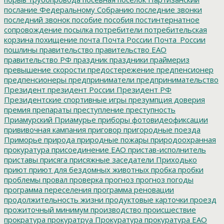
послание Федеральному Собранию
последние звонки
последний звонок
пособие
пособия
постинтернатное
сопровождение
посылка
потребители
потребительская
корзина
похищение
почта
Почта России
Почта_России
пошлины
правительство
правительство ЕАО
правительство РФ
праздник
праздники
праймериз
превышение скорости
предостережение
предпенсионер
предпенсионеры
предприниматели
предпринимательство
Президент
президент России
Президент РФ
Президентские спортивные игры
презумпция доверия
премия
препараты
преступление
преступность
Приамурский
Приамурье
приборы фотовидеофиксации
прививочная кампания
приговор
пригородные поезда
Приморье
природа
природные пожары
природоохранная
прокуратура
присоединение ЕАО
пристав-исполнитель
приставы
присяга
присяжные заседатели
Приходько
приют
приют для бездомных животных
пробка
пробки
проблемы
провал
проверка
прогноз
прогноз погоды
программа переселения
программа реновации
продолжительность жизни
продуктовые карточки
проезд
прожиточный минимум
производство
происшествие
прократура
прокуратруа
Прокуратура
прокуратура ЕАО