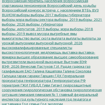
Всероссийская перепись населения
Всероссийская
спартакиада пенсионеров
Всероссийский день ходьбы
Всероссийский конкурс
встреча_с_населением
ВТБъ
ВУЗ
ВЦИОМ
выборы
выборы 2017
выборы губернатора
выборы мэра
выборы ректора
выборы_2019
выборы_2021
выборы_2026
выборы_губернатора
выборы_депутатов_2019
выборы_мэра
выборы-2018
выборы-2019
вывоз мусора
выгребные ямы
вымогательство
выпас скота
выплата
выплаты
выплаты за
урожай
выпускники
выпускной
выпускной_2026
высококвалифицированные специалисты
высокотехнологичная_медпомощь
выставка
выставка-
ярмарка
высшее образование
высшее самообразование
вытрезвители
выходной
выходные
Вьетнам
ВЭФ
ВЭФ_2026
Вячеслав Пастухов
Г.И. Радде
гадюка
газ
газификация ЕАО
Галина Кашапова
Галина Соколова
Галушка
гараж
гаражи
Гаршин
ГДК
Генеральная
прокуратура
генпрокуратура
Генпрокуратура РФ
гериатрия
ГЖИ
ГИБДД
Гиви
Гигант
гидрозащитные
сооружения
гидрологическая обстановка
гидрологическая
ситуация
гимназия
гимназия № 1
главный федеральный
инспектор
год культурного наследия
год педагога и
наставника
Год семьи
Год экологии