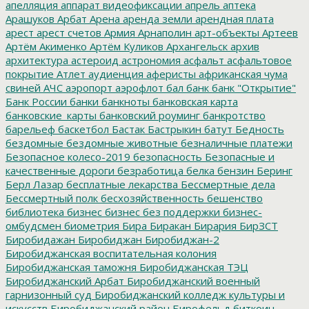
апелляция
аппарат видеофиксации
апрель
аптека
Арашуков
Арбат
Арена
аренда земли
арендная плата
арест
арест счетов
Армия
Арнаполин
арт-объекты
Артеев
Артём Акименко
Артём Куликов
Архангельск
архив
архитектура
астероид
астрономия
асфальт
асфальтовое
покрытие
Атлет
аудиенция
аферисты
африканская чума
свиней
АЧС
аэропорт
аэрофлот
бал
банк
банк "Открытие"
Банк России
банки
банкноты
банковская карта
банковские_карты
банковский роуминг
банкротство
барельеф
баскетбол
Бастак
Бастрыкин
батут
Бедность
бездомные
бездомные животные
безналичные платежи
Безопасное колесо-2019
безопасность
Безопасные и
качественные дороги
безработица
белка
бензин
Беринг
Берл Лазар
бесплатные лекарства
Бессмертные дела
Бессмертный полк
бесхозяйственность
бешенство
библиотека
бизнес
бизнес без поддержки
бизнес-
омбудсмен
биометрия
Бира
Биракан
Бирария
БирЗСТ
Биробидажан
Биробиджан
Биробиджан-2
Биробиджанская воспитательная колония
Биробиджанская таможня
Биробиджанская ТЭЦ
Биробиджанский Арбат
Биробиджанский военный
гарнизонный суд
Биробиджанский колледж культуры и
искусств
Биробиджанский район
Бирофельд
биткоин