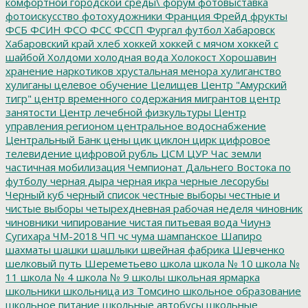
комфортной городской среды\
форум
фотовыставка
фотоискусство
фотохудожники
Франция
Фрейд
фрукты
ФСБ
ФСИН
ФСО
ФСС
ФССП
Фургал
футбол
Хабаровск
Хабаровский край
хлеб
хоккей
хоккей с мячом
хоккей с
шайбой
Холдоми
холодная вода
Холокост
Хорошавин
хранение наркотиков
хрустальная менора
хулиганство
хулиганы
целевое обучение
Целищев
Центр "Амурский
тигр"
центр временного содержания мигрантов
центр
занятости
Центр лечебной физкультуры
Центр
управления регионом
центральное водоснабжение
Центральный Банк
цены
цик
циклон
цирк
цифровое
телевидение
цифровой рубль
ЦСМ
ЦУР
Час земли
частичная мобилизация
Чемпионат Дальнего Востока по
футболу
черная дыра
черная икра
черные лесорубы
Черный куб
черный список
честные выборы
честные и
чистые выборы
четырехдневная рабочая неделя
чиновник
чиновники
чипирование
чистая питьевая вода
Чиунэ
Сугихара
ЧМ-2018
ЧП
чс
чума
шампанское
Шапиро
шахматы
шашки
шашлыки
швейная фабрика
Шевченко
шелковый путь
Шереметьево
школа
школа № 10
школа №
11
школа № 4
школа № 9
школы
школьная ярмарка
школьники
школьница из Томсино
школьное образование
школьное питание
школьные автобусы
школьные