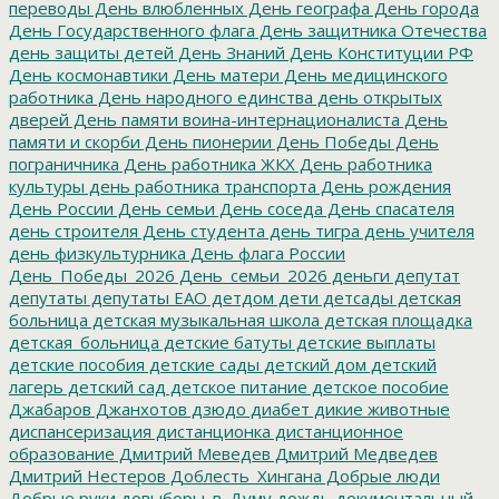
переводы
День влюбленных
День географа
День города
День Государственного флага
День защитника Отечества
день защиты детей
День Знаний
День Конституции РФ
День космонавтики
День матери
День медицинского
работника
День народного единства
день открытых
дверей
День памяти воина-интернационалиста
День
памяти и скорби
День пионерии
День Победы
День
пограничника
День работника ЖКХ
День работника
культуры
день работника транспорта
День рождения
День России
День семьи
День соседа
День спасателя
день строителя
День студента
день тигра
день учителя
день физкультурника
День флага России
День_Победы_2026
День_семьи_2026
деньги
депутат
депутаты
депутаты ЕАО
детдом
дети
детсады
детская
больница
детская музыкальная школа
детская площадка
детская_больница
детские батуты
детские выплаты
детские пособия
детские сады
детский дом
детский
лагерь
детский сад
детское питание
детское пособие
Джабаров
Джанхотов
дзюдо
диабет
дикие животные
диспансеризация
дистанционка
дистанционное
образование
Дмитрий Меведев
Дмитрий Медведев
Дмитрий Нестеров
Доблесть_Хингана
Добрые люди
Добрые руки
довыборы_в_Думу
дождь
документальный