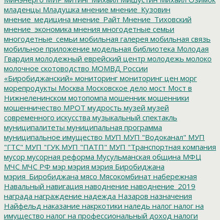
младенцы
Младушка
мнение
мнение_Кузовин
мнение_медицина
мнение_Райт
Мнение_Тиховский
мнение_экономика
мнения
многодетные семьи
многодетные_семьи
мобильная галерея
мобильная связь
мобильное приложение
модельная библиотека
Молодая
Гвардия
молодежный еврейский центр
молодежь
молоко
молочное скотоводство
МОМВД России
«Биробиджанский»
мониторинг
мониторинг цен
морг
морепродукты
Москва
Московское дело
мост
Мост в
Нижнеленинском
мотопомпа
мошенник
мошенники
мошенничество
МРОТ
мудрость
музей
музей
современного искусства
музыкальный спектакль
муниципалитеты
муниципальная программа
муниципальное имущество
МУП
МУП "Водоканал"
МУП
"ГТС"
МУП "ГУК
МУП "ПАТП"
МУП "Транспортная компания
мусор
мусорная реформа
Мусульманская община
МФЦ
МЧС
МЧС РФ
мэр
мэрия
мэрия Биробиджана
мэрия_Биробиджана
мясо
Мясокомбинат
набережная
Навальный
навигация
наводнение
наводнение_2019
награда
награждение
надежда
Назаров
назначения
Найфельд
наказание
накркотики
наледь
налог
налог на
имущество
налог на профессиональный доход
налоги