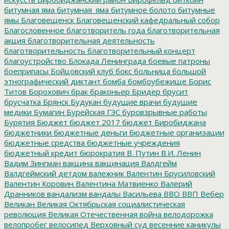
битумная яма
битумная_яма
битумное болото
битумные
ямы
Благовещенск
Благовещенский кафедральный собор
Благословенное
благотворитель года
благотворительная
акция
благотворительная деятельность
благотворительность
благотворительный концерт
благоустройство
Блокада Ленинграда
боевые патроны
боеприпасы
Бойцовский клуб
бокс
больница
большой
этнографический диктант
бомба
бомбоубежище
Борис
Титов
Борохович
брак
браконьер
Бридер
брусит
брусчатка
Брянск
Будукан
будущие врачи
будущие
медики
Бумагин
Бурейская ГЭС
буровзрывные работы
Бурятия
Бюджет
бюджет 2017
бюджет Биробиджана
бюджетники
бюджетные деньги
бюджетные организации
бюджетные средства
бюджетные учреждения
бюджетный кредит
бюрократия
В. Путин
В.И. Ленин
Вадим Зингман
вакцина
вакцинация
Валдгейм
Валдгеймский детдом
валежник
Валентин Брусиловский
Валентин Коровин
Валентина Матвиенко
Валерий
Дранников
вандализм
вандалы
Васильева
ВВО
ВВП
Вебер
Великан
Великая Октябрьская социалистическая
революция
Великая Отечественная война
велодорожка
велопробег
велосипед
Верховный суд
весенние каникулы