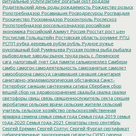
ритуальные услуги
рйтинг
рогатый скот
роддом
Родительский день
роды
рождаемость
Рождество
розыск
Ропотребнадзор
Росавиация
Росводресурсы
Росгвардия
Роскачество
Роскомнадзор
Росконтроль
Рослесхоз
Роспотребнадзор
россельхознадзор
российская
экономика
Российский Азимут
Россия
Росстат
рост цен
Ростислав Гольдштейн
Ростовская область
роуминг
РПЦ
РСПП
рубка деревьев
рубли
рубль
Рудное
ружье
рукопашный бой
Румянцева
Русская поляна
рыба
рыбалка
рыбоводные заводы
рынок труда
рысь
с. Ленинское
сага_налоговый_гнет
Сад памяти
сальмонеллез
Самбери
самбо
самогон
самодеятельность
самозанятые
самолет
самооборона
самосуд
санавиация
санация
санитария
санитарно-эпидемиологическая обстанвока
Санкт-
Петербург
санкции
сантехника
сатира
Сбербанк
сбор
вещей
сбор на здравоохранение
свадьба
свалка
свалки
светофоры
свищ
связь
священнослужитель
секта
секция
акробатики
сельские врачи
сельские жители
сельский
учитель
сельское хозяйство
сельскохозяйственная
ярмарка
семена
семья
семья года
Семья года-2019
семья
года-2020
Семья года-2021
Сенаторы
сено
сентябрь
Сергей Ерёмин
Сергей Солтус
Сергей Фургал
сертификат
сибиреязвенные захоронения
сигареты
СИЗО
сирена