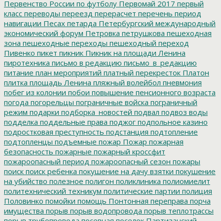
Первенство России по футболу
Первомай 2017
первый
класс
переводы
переезд
перерасчет
перечень
период
навигации
Песах
петарда
Петербургский международный
экономический форум
Петровка
петрушкова
пешеходная
зона
пешеходные переходы
пешеходный переход
Пивенко
пикет
пикник
Пикник на площади Ленина
пиротехника
письмо в редакцию
письмо_в_редакцию
питание
план мероприятий
платный перекресток
Платон
плитка
площадь Ленина
пляжный волейбол
пневмония
побег из колонии
побои
повышение пенсионного возраста
погода
погорельцы
пограничные войска
пограничный
режим
подарки
подборка_новостей
подвал
подвоз воды
подделка
поддельные права
поджог
подпольное казино
подростковая преступность
подстанция
подтопление
подтопленцы
подъемные
пожар
Пожар
пожарная
безопасность
пожарные
пожарный кроссфит
пожароопасный период
пожароопасный сезон
пожары
поиск
поиск ребенка
покушение на дачу взятки
покушение
на убийство
полезное
полигон
поликлиника
полиомиелит
политехнический техникум
политические партии
полиция
Половинко
помойки
помощь
Понтонная переправа
порча
имущества
порыв
порыв водопровода
порыв теплотрассы
порыв трубопровода
посевная
поселок Партизанский