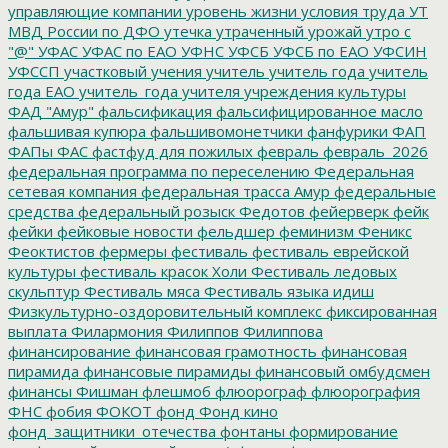
управляющие компании
уровень жизни
условия труда
УТ
МВД России по ДФО
утечка
утраченный урожай
утро с
"@"
УФАС
УФАС по ЕАО
УФНС
УФСБ
УФСБ по ЕАО
УФСИН
УФССП
участковый
учения
учитель
учитель года
учитель
года ЕАО
учитель_года
учителя
учреждения культуры
ФАД "Амур"
фальсификация
фальсифицированное масло
фальшивая купюра
фальшивомонетчики
фанфурики
ФАП
ФАПы
ФАС
фастфуд для пожилых
февраль
февраль_2026
федеральная программа по переселению
Федеральная
сетевая компания
федеральная трасса Амур
федеральные
средства
федеральный розыск
Федотов
фейерверк
фейк
фейки
фейковые новости
фельдшер
феминизм
Феникс
Феоктистов
фермеры
фестиваль
фестиваль еврейской
культуры
фестиваль красок Холи
Фестиваль ледовых
скульптур
Фестиваль мяса
Фестиваль языка идиш
Физкультурно-оздоровительный комплекс
фиксированная
выплата
Филармония
Филиппов
Филиппова
финансирование
финансовая грамотность
финансовая
пирамида
финансовые пирамиды
финансовый омбудсмен
финансы
Фишман
флешмоб
флюорограф
флюорография
ФНС
фобия
ФОКОТ
фонд
Фонд кино
фонд_защитники_отечества
фонтаны
формирование