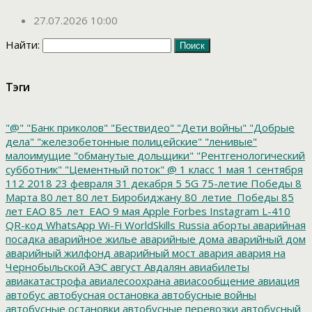
27.07.2026 10:00
Найти:
Тэги
"@"
"Банк приколов"
"Бествидео"
"Дети войны"
"Добрые
дела"
"железобетонные полицейские"
"ленивые"
малоимущие
"обманутые дольщики"
"Рентгенологический
субботник"
"Цементный поток"
@
1 класс
1 мая
1 сентября
112
2018
23 февраля
31 декабря
5
5G
75-летие Победы
8
Марта
80 лет
80 лет Биробиджану
80_летие_Победы
85
лет ЕАО
85_лет_ЕАО
9 мая
Apple
Forbes
Instagram
L-410
QR-код
WhatsApp
Wi-Fi
WorldSkills Russia
аборты
аварийная
посадка
аварийное жилье
аварийные дома
аварийный дом
аварийный жилфонд
аварийный мост
авария
авария на
Чернобыльской АЭС
август
Авдалян
авиабилеты
авиакатастрофа
авиалесоохрана
авиасообщение
авиация
автобус
автобусная остановка
автобусные войны
автобусные остановки
автобусные перевозки
автобусный