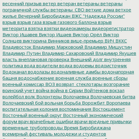
весенний призыв
ветер
ветеран
ветераны
ветераны
пограничной службы
ветераны_СВО
ветхие дома
ветхое
жилье
Вечерний Биробиджан
ВЖС "Надежда России"
взрыв
взрыв газа
взрыв газового баллона
взрыв
метеорита
взятка
взятки
видеокамеры
видеорегистратор
Виктор Ишавев
Виктор Ишаев
Виктор Орёл
Виктор
Солнцев
викторина
Винников
вице-премьер
ВИЧ
ВККС
Владивосток
Владимир Марковский
Владимир Мишустин
Владимир Путин
Владимир Сахаровский
Владимир Якушев
власть
внеплановая проверка
Внешний долг
внутренняя
политика
вода
водители
водка
водоемы
водоисточник
Водоканал
водолазы
водоналивные дамбы
водонапорная
башня
водоснабжение
военная служба
военные сборы
военный комиссар
ВОЗ
возврат_стеклотары
возгорание
воинский учет
война
война в Сирии
Войтенков
вокзал
волейбол
волк
Волонтеры
Волочаевка
Волочаевская битва
Волочаевский бой
вольная борьба
Ворожбит
Воропаева
воспитательная колония
воспоминания
Востокцемент
Восточный военный округ
Восточный экономический
форум
врач
врачебные ошибки
врачи
вредные привычки
временные трубопроводы
Время Биробиджана
всемирный фестиваль молодежи и студентов