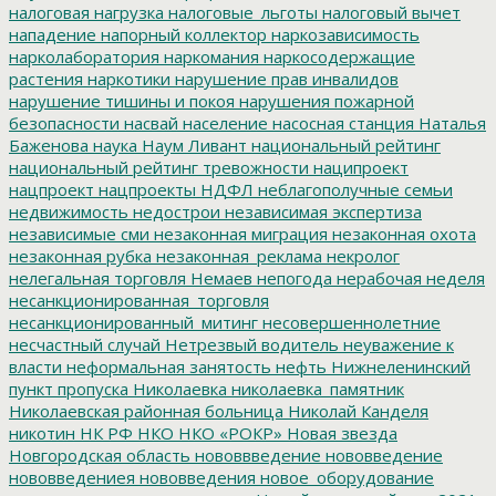
налоговая нагрузка
налоговые_льготы
налоговый вычет
нападение
напорный коллектор
наркозависимость
нарколаборатория
наркомания
наркосодержащие
растения
наркотики
нарушение прав инвалидов
нарушение тишины и покоя
нарушения пожарной
безопасности
насвай
население
насосная станция
Наталья
Баженова
наука
Наум Ливант
национальный рейтинг
национальный рейтинг тревожности
наципроект
нацпроект
нацпроекты
НДФЛ
неблагополучные семьи
недвижимость
недострои
независимая экспертиза
независимые сми
незаконная миграция
незаконная охота
незаконная рубка
незаконная_реклама
некролог
нелегальная торговля
Немаев
непогода
нерабочая неделя
несанкционированная_торговля
несанкционированный_митинг
несовершеннолетние
несчастный случай
Нетрезвый водитель
неуважение к
власти
неформальная занятость
нефть
Нижнеленинский
пункт пропуска
Николаевка
николаевка_памятник
Николаевская районная больница
Николай Канделя
никотин
НК РФ
НКО
НКО «РОКР»
Новая звезда
Новгородская область
нововвведение
нововведение
нововведениея
нововведения
новое_оборудование