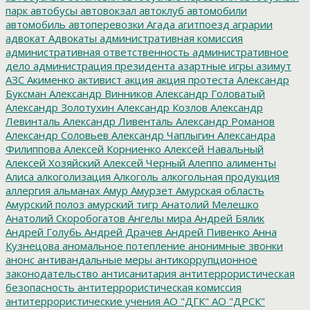
парк
автобусы
автовокзал
автоклуб
автомобили
автомобиль
автоперевозки
Агада
агитпоезд
аграрии
адвокат
Адвокаты
административная комиссия
административная ответственность
административное
дело
администрация президента
азартные игры
азимут
АЗС
Акименко
активист
акция
акция протеста
Александр
Буксман
Александр Винников
Александр Головатый
Александр Золотухин
Александр Козлов
Александр
Левинталь
Александр Ливенталь
Александр Романов
Александр Соловьев
Александр Чаплыгин
Александра
Филиппова
Алексей Корниенко
Алексей Навальный
Алексей Хозяйский
Алексей Черный
Алеппо
алименты
Алиса
алкоголизация
Алкоголь
алкогольная продукция
аллергия
альманах
Амур
Амурзет
Амурская область
Амурский полоз
амурский тигр
Анатолий Мелешко
Анатолий Скоробогатов
Ангелы мира
Андрей Бялик
Андрей Голубь
Андрей Драчев
Андрей Пивенко
Анна
Кузнецова
аномальное потепление
анонимные звонки
анонс
антивандальные меры
антикоррупционное
законодательство
антисанитария
антитеррористическая
безопасность
антитеррористическая комиссия
антитеррористические учения
АО "ДГК"
АО "ДРСК"