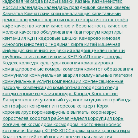
кадровая чехарда
кадры
казаки
Казань
Казначейство
России
календарь
календарь праздников
камера
камеры
Камчатка
Камчатский край
канализация
капитальный
ремонт
капремонт
карантин
карате
каратин
катастрофа
кафе
качество жизни
качество и безопасность
качество
молока
качество обслуживания
Кванториум
квартиры
квитанция
КДН
кедровые шишки
Кемерово
кинозал
кинологи
кинотеатр "Родина"
Кирга
китай
кишечная
инфекция
кишечная_инфекция
кладбище
клещ
клещи
клубника
книга памяти
книги
КНР
КоАП
ковид-сводка
Кодекс
колледж культуры
колония
командировка
командировочные
комары
комиссия
комитет образования
коммуналка
коммунальная авария
коммунальные платежи
коммунальные услуги
компенсации
компенсационные
расходы
компенсация
комфортная городская среда
кондитерские изделия
конкурс
Конрад
Константин
Лазарев
конституционный суд
конституция
контрабанда
контрафакт
конфликт интересов
концерт
Корж
коронавирус
коронавирусные выплаты
коронаврус
Коростелев
короткая рабочая неделя
коррупция
корь
Косвинцев
космодром
космодром_Восточный
космос
котельная
Кочмар
КПРФ
КПСС
кража
кражи
красная икра
Краснодарский край
кредит
кредитная амнистия