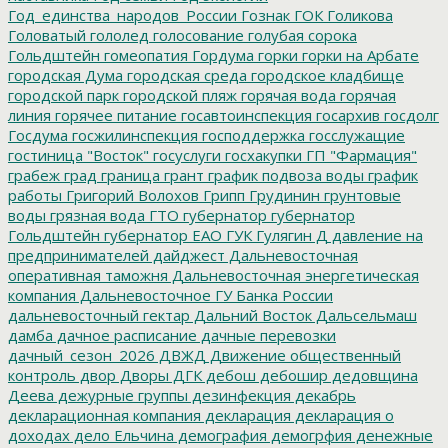
Год_единства_народов_России
Гознак
ГОК
Голикова
Головатый
гололед
голосование
голубая сорока
Гольдштейн
гомеопатия
Гордума
горки
горки на Арбате
городская Дума
городская среда
городское кладбище
городской парк
городской пляж
горячая вода
горячая
линия
горячее питание
госавтоинспекция
госархив
госдолг
Госдума
госжилинспекция
господдержка
госслужащие
гостиница "Восток"
госуслуги
госхакупки
ГП "Фармация"
грабеж
град
граница
грант
график подвоза воды
график
работы
Григорий Волохов
Грипп
Грудинин
грунтовые
воды
грязная вода
ГТО
губернатор
губернатор
Гольдштейн
губернатор ЕАО
ГУК
Гулягин
Д
давление на
предпринимателей
дайджест
Дальневосточная
оперативная таможня
Дальневосточная энергетическая
компания
Дальневосточное ГУ Банка России
дальневосточный гектар
Дальний Восток
Дальсельмаш
дамба
дачное расписание
дачные перевозки
дачный_сезон_2026
ДВЖД
Движение общественный
контроль
двор
Дворы
ДГК
дебош
дебошир
дедовщина
Деева
дежурные группы
дезинфекция
декабрь
декларационная компания
декларация
декларация о
доходах
дело Ельчина
демография
демогрфия
денежные