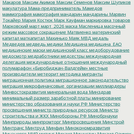
Макаров
Максим Акимов
Максим Семенов
Максим Шупиков
макулатура
Мама-предприниматель
Мамедов
маммография
мамография
мандарин
мандарины
Марвин
Токайер
Мария Костюк
Марк Кауфман
маркировка товаров
Марковский
март
март_2026
маска
Масленица
масочный
режим
массовое сокращение
Матвиенко
материнский
капитал
маткапитал
Махинько
Маяк
МВД
медаль
Медведев
медведь
медики
Медицина
медицина_ЕАО
медицинские маски
медицинский класс
медоборудование
медосмотр
медработники
медсестры
международная
делегация
международные отношения
международный
полумарафон «Биробиджан-Валдгейм»
местные
производители
метеорит
методика
мигранты
миграционная политика
миграционное законодательство
миграция
микрофинансовые_организации
миллиардеры
Минвостокразвития
минеральная вода
Минздрав
минимальный размер заработной платы
минирование
министерство образования и науки РФ
Министерство
просвещения
министр природных ресурсов
Министр
строительства и ЖКХ
Минобороны РФ
Минобрнауки
Минприроды
минпромторг
Минпросвещения
Минстрой
Минтранс
Минтруд
Минфин
Минэкономразвития
Минэнерго
МИР
митинг
Михаил Мишустин
Михаил Озимок