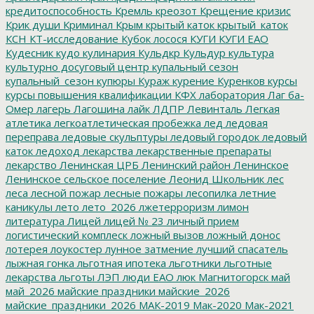
кредитоспособность
Кремль
креозот
Крещение
кризис
Крик души
Криминал
Крым
крытый каток
крытый_каток
КСН
КТ-исследование
Кубок лосося
КУГИ
КУГИ ЕАО
Кудесник
кудо
кулинария
Кульдкр
Кульдур
культура
культурно досуговый центр
купальный сезон
купальный_сезон
купюры
Кураж
курение
Куренков
курсы
курсы повышения квалификации
КФХ
лаборатория
Лаг ба-
Омер
лагерь
Лагошина
лайк
ЛДПР
Левинталь
Легкая
атлетика
легкоатлетическая пробежка
лед
ледовая
переправа
ледовые скульптуры
ледовый городок
ледовый
каток
ледоход
лекарства
лекарственные препараты
лекарство
Ленинская ЦРБ
Ленинский район
Ленинское
Ленинское сельское поселение
Леонид Школьник
лес
леса
лесной пожар
лесные пожары
лесопилка
летние
каникулы
лето
лето_2026
лжетерроризм
лимон
литература
Лицей
лицей № 23
личный прием
логистический комплеск
ложный вызов
ложный донос
лотерея
лоукостер
лунное затмение
лучший спасатель
лыжная гонка
льготная ипотека
льготники
льготные
лекарства
льготы
ЛЭП
люди ЕАО
люк
Магнитогорск
май
май_2026
майские праздники
майские_2026
майские_праздники_2026
МАК-2019
Мак-2020
Мак-2021