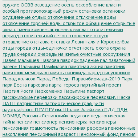
оружие
ОСВВ
освещение
осень
оскорбление власти
особый противопожарный режим
остановка
остановки
осужденные
отдых
отключение
отключение воды
отключение горячей воды
открытое обращение
открытые
окна
отмена компенсационных выплат
отопительный
период
отопительный сезон
отопление
отпуск
отравление
отставка
отставка Левинталя и Коростелёва
отцы города
отцы-одиночки
отчетность
охота
охрана
труда
очереди
очередь на жилье
очистные сооружения
Павел Малышев
Павлова
паводок
падение
пал
палаточный
лагерь
Палькина
Памфилова
памятная акция
памятник
памятник-мемориал
память
панихида
парад выпускников
Парад колясок
Парад Победы
Парасибириада-2019
Парк
парк Весна
парковка
парта_героев
партийный проект
Партия Роста
Пархоменко
Парыгина
паспорт
пассажирские перевозки
пассажирские перевозки\
Пасха
ПАТП
патриотизм
патриотическое граффити
пауэрлифтинг
ПГУ
ПГУ им. Шолом-Алейхема
ПДД
ПДН
МОМВД России «Ленинский»
педагоги
педагогическая
тайна
пенсии
пенсионер
пенсионерка
пенсионеры
пенсионная грамотность
пенсионная реформа
пенсионные
накопления
пенсионный возраст
Пенсионный фонд
пенсия