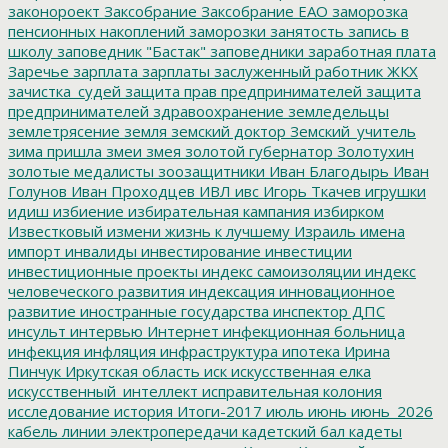
законороект
Заксобрание
Заксобрание ЕАО
заморозка
пенсионных накоплений
заморозки
занятость
запись в
школу
заповедник "Бастак"
заповедники
заработная плата
Заречье
зарплата
зарплаты
заслуженный работник ЖКХ
зачистка_судей
защита прав предпринимателей
защита
предпринимателей
здравоохранение
земледельцы
землетрясение
земля
земский доктор
Земский_учитель
зима пришла
змеи
змея
золотой губернатор
Золотухин
золотые медалисты
зоозащитники
Иван Благодырь
Иван
Голунов
Иван Проходцев
ИВЛ
ивс
Игорь Ткачев
игрушки
идиш
избиение
избирательная кампания
избирком
Известковый
измени жизнь к лучшему
Израиль
имена
импорт
инвалиды
инвестирование
инвестиции
инвестиционные проекты
индекс самоизоляции
индекс
человеческого развития
индексация
инновационное
развитие
иностранные государства
инспектор ДПС
инсульт
интервью
Интернет
инфекционная больница
инфекция
инфляция
инфраструктура
ипотека
Ирина
Пинчук
Иркутская область
иск
искусственная елка
искусственный_интеллект
исправительная колония
исследование
история
Итоги-2017
июль
июнь
июнь_2026
кабель линии электропередачи
кадетский бал
кадеты