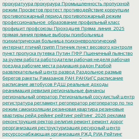
прокуратуура
прокураура
Промышленность
пропускной
режим
Просветов
протест
противодействие коррупции
противопожарный период
противопожарный режим
профессиональное_образование
профильный класс
профицит
профсоюзы
Проходцев
Пряма_линия_2025
прямая линия
прямые выборы
психбольница
психиатрическая больница
психоневрологический
интернат
птичий грипп
Птичник
пункт весового контроля
пункт пропуска
путевка
Путин
ПФР
Пшеничный
пьянство
за рулем
работа
работодатели
рабочая неделя
рабочая
поездка
рабочие места
радиация
радон
Разбой
развлекательный центр
развод
Раздольное
размыв
берегов
ракеты
Рамазанов
РАН
РАНХиГС
расписание
расписание автобусов
РДШ
реальные доходы
реанимация
ревизия
региональные финансы
региональный оператор
Региональный сосудистый центр
регистратура
регламент
регоператор
регоператор по тко
режим самоизоляции
резиновая квартира
резиновые
квартиры
рейд
рейинг
рейтинг
рейтинг_2026
реклама
реконструкция
ректор
религия
ремонт
ремонт дорог
реорганизация
реструктуризация
ресурсный центр
ресурсоснабжающая организация
РЖД
РИА Рейтинг