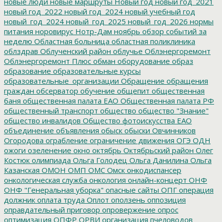
новые люди
новые маршруты
Новый год
новый год_2021
новый год_2022
новый год_2024
новый учебный год
новый_год_2024
новый_год_2025
новый_год_2026
нормы
питания
норовирус
Нотр-Дам
ноябрь
обзор событий за
неделю
Областная больница
областная поликлиника
облздрав
Облученский район
облучье
Облэнергоремонт
Облэнергоремонт Плюс
обман
оборудование
образ
образование
образовательные курсы
образовательные_организации
Обращение
обращения
граждан
обсерватор
обучение
общепит
общественная
баня
общественная палата ЕАО
Общественная палата РФ
общественный транспорт
общество
общество "Знание"
общество инвалидов
Общество фотоискусства ЕАО
объединение
объявления
обыск
обыски
Овчинников
Огородова
ограбление
ограничение движения
ОГЭ
ОДН
ожоги
озеленение
окно
октябрь
Октябрьский район
Олег
Костюк
олимпиада
Ольга Голодец
Ольга Данилина
Ольга
Казанская
ОМОН
ОМП
ОМС
Омск
онкодиспансер
онкологическая служба
онкология
онлайн-концерт
ОНФ
ОНФ "Генеральная уборка"
опасные сайты
ОПГ
операция
должник
оплата труда
Оплот
оползень
оппозиция
оправдательный приговор
опровержение
опрос
оптимизация
ОПФР
ОРВИ
организация пчеловодов