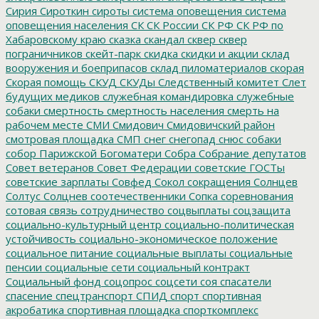
Сирия
Сироткин
сироты
система оповещения
система
оповещения населения
СК
СК России
СК РФ
СК РФ по
Хабаровскому краю
сказка
скандал
сквер
сквер
пограничников
скейт-парк
скидка
скидки и акции
склад
вооружения и боеприпасов
склад пиломатериалов
скорая
Скорая помощь
СКУД
СКУДы
Следственный комитет
Слет
будущих медиков
служебная командировка
служебные
собаки
смертность
смертность населения
смерть на
рабочем месте
СМИ
Смидович
Смидовичский район
смотровая площадка
СМП
снег
снегопад
снюс
собаки
собор Парижской Богоматери
Собра
Собрание депутатов
Совет ветеранов
Совет Федерации
советские ГОСТы
советские зарплаты
Совфед
Сокол
сокращения
Солнцев
Солтус
Солцнев
соотечественники
Сопка
соревнования
сотовая связь
сотрудничество
соцвыплаты
соцзащита
социально-культурный центр
социально-политическая
устойчивость
социально-экономическое положение
социальное питание
социальные выплаты
социальные
пенсии
социальные сети
социальный контракт
Социальный фонд
соцопрос
соцсети
соя
спасатели
спасение
спецтранспорт
СПИД
спорт
спортивная
акробатика
спортивная площадка
спорткомплекс