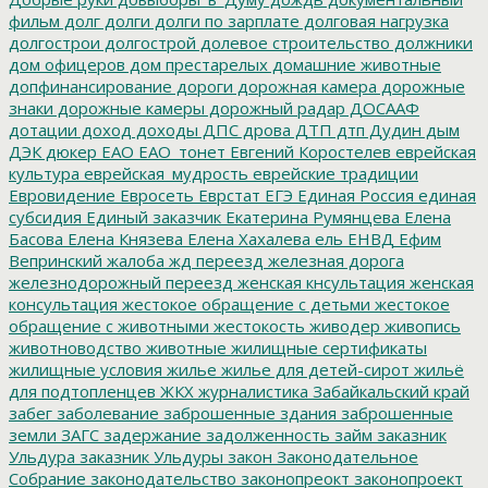
фильм
долг
долги
долги по зарплате
долговая нагрузка
долгострои
долгострой
долевое строительство
должники
дом офицеров
дом престарелых
домашние животные
допфинансирование
дороги
дорожная камера
дорожные
знаки
дорожные камеры
дорожный радар
ДОСААФ
дотации
доход
доходы
ДПС
дрова
ДТП
дтп
Дудин
дым
ДЭК
дюкер
ЕАО
ЕАО_тонет
Евгений Коростелев
еврейская
культура
еврейская_мудрость
еврейские традиции
Евровидение
Евросеть
Еврстат
ЕГЭ
Единая Россия
единая
субсидия
Единый заказчик
Екатерина Румянцева
Елена
Басова
Елена Князева
Елена Хахалева
ель
ЕНВД
Ефим
Вепринский
жалоба
жд переезд
железная дорога
железнодорожный переезд
женская кнсультация
женская
консультация
жестокое обращение с детьми
жестокое
обращение с животными
жестокость
живодер
живопись
животноводство
животные
жилищные сертификаты
жилищные условия
жилье
жилье для детей-сирот
жильё
для подтопленцев
ЖКХ
журналистика
Забайкальский край
забег
заболевание
заброшенные здания
заброшенные
земли
ЗАГС
задержание
задолженность
займ
заказник
Ульдура
заказник Ульдуры
закон
Законодательное
Собрание
законодательство
законопреокт
законопроект