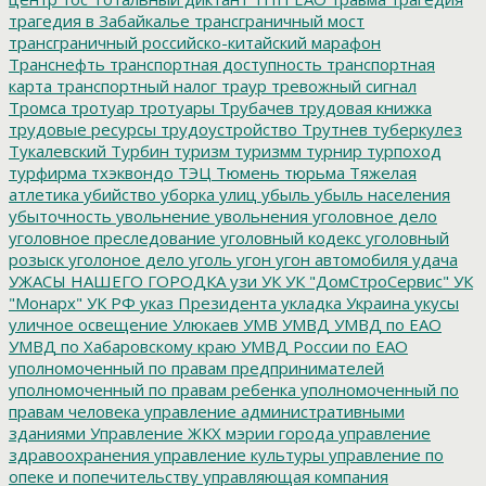
трагедия в Забайкалье
трансграничный мост
трансграничный российско-китайский марафон
Транснефть
транспортная доступность
транспортная
карта
транспортный налог
траур
тревожный сигнал
Тромса
тротуар
тротуары
Трубачев
трудовая книжка
трудовые ресурсы
трудоустройство
Трутнев
туберкулез
Тукалевский
Турбин
туризм
туризмм
турнир
турпоход
турфирма
тхэквондо
ТЭЦ
Тюмень
тюрьма
Тяжелая
атлетика
убийство
уборка улиц
убыль
убыль населения
убыточность
увольнение
увольнения
уголовное дело
уголовное преследование
уголовный кодекс
уголовный
розыск
уголоное дело
уголь
угон
угон автомобиля
удача
УЖАСЫ НАШЕГО ГОРОДКА
узи
УК
УК "ДомСтроСервис"
УК
"Монарх"
УК РФ
указ Президента
укладка
Украина
укусы
уличное освещение
Улюкаев
УМВ
УМВД
УМВД по ЕАО
УМВД по Хабаровскому краю
УМВД России по ЕАО
уполномоченный по правам предпринимателей
уполномоченный по правам ребенка
уполномоченный по
правам человека
управление административными
зданиями
Управление ЖКХ мэрии города
управление
здравоохранения
управление культуры
управление по
опеке и попечительству
управляющая компания