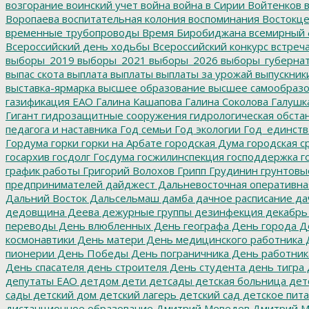
возгорание
воинский учет
война
война в Сирии
Войтенков
в
Воропаева
воспитательная колония
воспоминания
Востокц
временные трубопроводы
Время Биробиджана
всемирный 
Всероссийский день ходьбы
Всероссийский конкурс
встреч
выборы_2019
выборы_2021
выборы_2026
выборы_губерна
выпас скота
выплата
выплаты
выплаты за урожай
выпускник
выставка-ярмарка
высшее образование
высшее самообразо
газификация ЕАО
Галина Кашапова
Галина Соколова
Галушк
Гигант
гидрозащитные сооружения
гидрологическая обста
педагога и наставника
Год семьи
Год экологии
Год_единств
Гордума
горки
горки на Арбате
городская Дума
городская с
госархив
госдолг
Госдума
госжилинспекция
господдержка
г
график работы
Григорий Волохов
Грипп
Грудинин
грунтовы
предпринимателей
дайджест
Дальневосточная оперативна
Дальний Восток
Дальсельмаш
дамба
дачное расписание
да
дедовщина
Деева
дежурные группы
дезинфекция
декабрь
переводы
День влюбленных
День географа
День города
Де
космонавтики
День матери
День медицинского работника
Д
пионерии
День Победы
День пограничника
День работник
День спасателя
день строителя
День студента
день тигра
депутаты ЕАО
детдом
дети
детсады
детская больница
дет
сады
детский дом
детский лагерь
детский сад
детское пит
дистанционное образование
Дмитрий Меведев
Дмитрий М