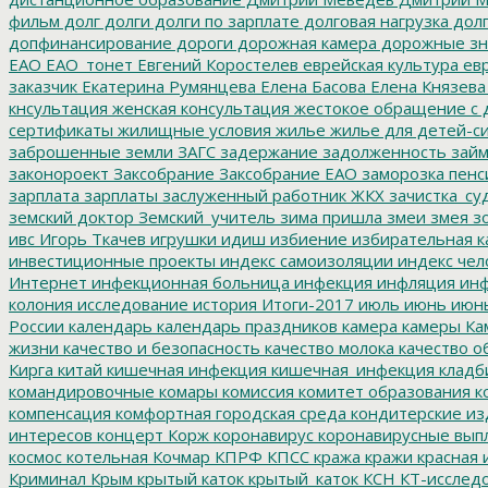
фильм
долг
долги
долги по зарплате
долговая нагрузка
долг
допфинансирование
дороги
дорожная камера
дорожные зн
ЕАО
ЕАО_тонет
Евгений Коростелев
еврейская культура
евр
заказчик
Екатерина Румянцева
Елена Басова
Елена Князева
кнсультация
женская консультация
жестокое обращение с 
сертификаты
жилищные условия
жилье
жилье для детей-с
заброшенные земли
ЗАГС
задержание
задолженность
зай
законороект
Заксобрание
Заксобрание ЕАО
заморозка пенс
зарплата
зарплаты
заслуженный работник ЖКХ
зачистка_су
земский доктор
Земский_учитель
зима пришла
змеи
змея
зо
ивс
Игорь Ткачев
игрушки
идиш
избиение
избирательная к
инвестиционные проекты
индекс самоизоляции
индекс чел
Интернет
инфекционная больница
инфекция
инфляция
инф
колония
исследование
история
Итоги-2017
июль
июнь
июн
России
календарь
календарь праздников
камера
камеры
Ка
жизни
качество и безопасность
качество молока
качество о
Кирга
китай
кишечная инфекция
кишечная_инфекция
кладб
командировочные
комары
комиссия
комитет образования
к
компенсация
комфортная городская среда
кондитерские из
интересов
концерт
Корж
коронавирус
коронавирусные вып
космос
котельная
Кочмар
КПРФ
КПСС
кража
кражи
красная 
Криминал
Крым
крытый каток
крытый_каток
КСН
КТ-исслед