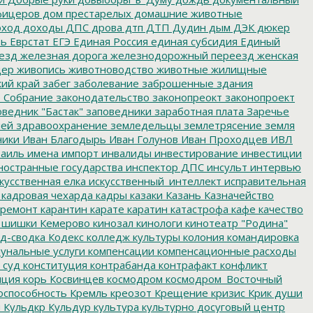
фицеров
дом престарелых
домашние животные
ход
доходы
ДПС
дрова
дтп
ДТП
Дудин
дым
ДЭК
дюкер
ть
Еврстат
ЕГЭ
Единая Россия
единая субсидия
Единый
езд
железная дорога
железнодорожный переезд
женская
дер
живопись
животноводство
животные
жилищные
ий край
забег
заболевание
заброшенные здания
 Собрание
законодательство
законопреокт
законопроект
ведник "Бастак"
заповедники
заработная плата
Заречье
лей
здравоохранение
земледельцы
землетрясение
земля
ники
Иван Благодырь
Иван Голунов
Иван Проходцев
ИВЛ
аиль
имена
импорт
инвалиды
инвестирование
инвестиции
остранные государства
инспектор ДПС
инсульт
интервью
кусственная елка
искусственный_интеллект
исправительная
кадровая чехарда
кадры
казаки
Казань
Казначейство
ремонт
карантин
карате
каратин
катастрофа
кафе
качество
 шишки
Кемерово
кинозал
кинологи
кинотеатр "Родина"
д-сводка
Кодекс
колледж культуры
колония
командировка
унальные услуги
компенсации
компенсационные расходы
 суд
конституция
контрабанда
контрафакт
конфликт
пция
корь
Косвинцев
космодром
космодром_Восточный
оспособность
Кремль
креозот
Крещение
кризис
Крик души
я
Кульдкр
Кульдур
культура
культурно досуговый центр