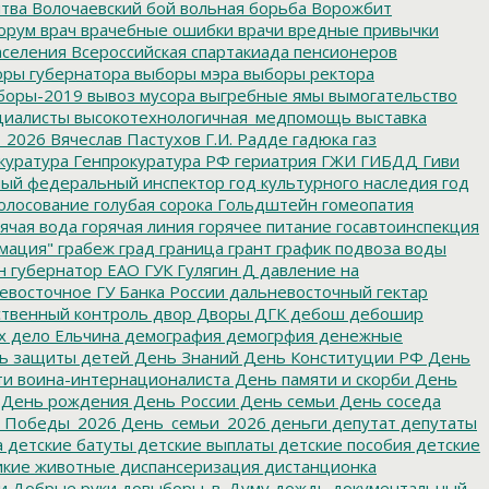
итва
Волочаевский бой
вольная борьба
Ворожбит
орум
врач
врачебные ошибки
врачи
вредные привычки
аселения
Всероссийская спартакиада пенсионеров
ры губернатора
выборы мэра
выборы ректора
боры-2019
вывоз мусора
выгребные ямы
вымогательство
циалисты
высокотехнологичная_медпомощь
выставка
_2026
Вячеслав Пастухов
Г.И. Радде
гадюка
газ
куратура
Генпрокуратура РФ
гериатрия
ГЖИ
ГИБДД
Гиви
ный федеральный инспектор
год культурного наследия
год
олосование
голубая сорока
Гольдштейн
гомеопатия
ячая вода
горячая линия
горячее питание
госавтоинспекция
мация"
грабеж
град
граница
грант
график подвоза воды
н
губернатор ЕАО
ГУК
Гулягин
Д
давление на
восточное ГУ Банка России
дальневосточный гектар
твенный контроль
двор
Дворы
ДГК
дебош
дебошир
х
дело Ельчина
демография
демогрфия
денежные
ь защиты детей
День Знаний
День Конституции РФ
День
и воина-интернационалиста
День памяти и скорби
День
День рождения
День России
День семьи
День соседа
_Победы_2026
День_семьи_2026
деньги
депутат
депутаты
а
детские батуты
детские выплаты
детские пособия
детские
кие животные
диспансеризация
дистанционка
и
Добрые руки
довыборы_в_Думу
дождь
документальный