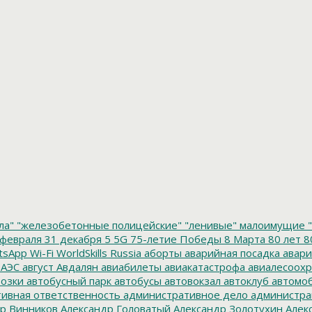
ла"
"железобетонные полицейские"
"ленивые" малоимущие
"
февраля
31 декабря
5
5G
75-летие Победы
8 Марта
80 лет
8
tsApp
Wi-Fi
WorldSkills Russia
аборты
аварийная посадка
авари
 АЭС
август
Авдалян
авиабилеты
авиакатастрофа
авиалесоохр
озки
автобусный парк
автобусы
автовокзал
автоклуб
автомо
ивная ответственность
административное дело
администра
р Винников
Александр Головатый
Александр Золотухин
Алек