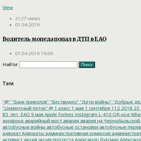
View
2127 views
01.04.2019
Водитель мопеда попал в ДТП в ЕАО
01.04.2019 10:00
Найти:
Тэги
"@"
"Банк приколов"
"Бествидео"
"Дети войны"
"Добрые де
"Цементный поток"
@
1 класс
1 мая
1 сентября
112
2018
23 
85_лет_ЕАО
9 мая
Apple
Forbes
Instagram
L-410
QR-код
Wha
жилфонд
аварийный мост
авария
авария на Чернобыльской
автобусные войны
автобусные остановки
автобусные перев
адвокат
Адвокаты
административная комиссия
администрат
активист
акция
акция протеста
Александр Буксман
Александ