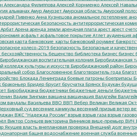
ин
Александра Филиппова
Алексей Корниенко
Алексей Наваль
гия
альманах
Амур
Амурзет
Амурская область
Амурский поло
ндрей Пивенко
Анна Кузнецова
аномальное потепление
ано
террористическая безопасность
антитеррористическая коми
Арбат
Арена
аренда земли
арендная плата
арест
арест счет
трономия
асфальт
асфальтовое покрытие
Атлет
аудиенция
аф
овская карта
банковские_карты
банковский роуминг
банкротс
зопасное колесо-2019
безопасность
Безопасные и качестве
к
бесхозяйственность
бешенство
библиотека
бизнес
бизнес 
Биробиджанская воспитательная колония
Биробиджанская т
 колледж культуры и искусств
Биробиджанский район
Биро
дральный собор
Благословенное
благотворитель года
благот
тройство
Блокада Ленинграда
боевые патроны
боеприпасы
Б
к
браконьер
Бридер
брусит
брусчатка
Брянск
Будукан
будущи
ет Биробиджана
бюджетники
бюджетные деньги
бюджетны
Ленин
Вадим Зингман
вакцина
вакцинация
Валдгейм
Валдгей
изм
вандалы
Васильева
ВВО
ВВП
Вебер
Великан
Великая Окт
ерховный суд
весенние каникулы
весенний призыв
ветер
ве
иджан
ВЖС "Надежда России"
взрыв
взрыв газа
взрыв газово
рёл
Виктор Солнцев
викторина
Винников
вице-премьер
ВИЧ
р Якушев
власть
внеплановая проверка
Внешний долг
внутр
донапорная башня
водоснабжение
военная служба
военные