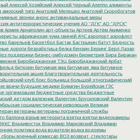
ный
Алексей Хозяйский
Алексей Черный
Алеппо
алименты
з
амурский тигр
Анатолий Мелешко
Анатолий Скоробогатов
нимные звонки
анонс
антивандальные меры
ссия
антитеррористические учения
АО "ДГК"
АО "ДРСК"
ов
Армия
Арнаполин
арт-объекты
Артеев
Артём Акименко
еристы
африканская чума свиней
АЧС
аэропорт
аэрофлот
тво
барельеф
баскетбол
Бастак
Бастрыкин
батут
Бедность
нные дороги
безработица
белка
бензин
Беринг
Берл Лазар
без поддержки
бизнес-омбудсмен
биометрия
Бира
Биракан
аможня
Биробиджанская ТЭЦ
Биробиджанский Арбат
фельд
биткоин
битумная яма
битумная_яма
битумное
ворительная акция
благотворительная деятельность
ойцовский клуб
бокс
больница
большой этнографический
е врачи
будущие медики
Бумагин
Бурейская ГЭС
е организации
бюджетные средства
бюджетные
мский детдом
валежник
Валентин Брусиловский
Валентин
ябрьская социалистическая революция
Великая
теран
ветераны
ветераны пограничной службы
го баллона
взрыв метеорита
взятка
взятки
видеокамеры
ВККС
Владивосток
Владимир Марковский
Владимир
енняя политика
вода
водители
водка
водоемы
 сборы
военный комиссар
ВОЗ
возврат_стеклотары