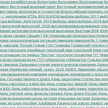
окзал
волейбол
волк
Волонтеры
Волочаевка
Волочаевская б
емент
Восточный военный округ
Восточный экономический ф
фестиваль молодежи и студентов
Всероссийская перепись н
а_с_населением
ВТБъ
ВУЗ
ВЦИОМ
выборы
выборы 2017
выбо
тора
выборы_депутатов_2019
выборы_мэра
выборы-2018
вы
и
выпускной
выпускной_2026
высококвалифицированные спе
вание
вытрезвители
выходной
выходные
Вьетнам
ВЭФ
ВЭФ
а
гараж
гаражи
Гаршин
ГДК
Генеральная прокуратура
генпро
новка
гидрологическая ситуация
гимназия
гимназия № 1
глав
а_народов_России
Гознак
ГОК
Голикова
Головатый
гололед
г
реда
городское кладбище
городской парк
городской пляж
гор
осслужащие
гостиница "Восток"
госуслуги
госхакупки
ГП "Фар
е воды
грязная вода
ГТО
губернатор
губернатор Гольдштей
я таможня
Дальневосточная энергетическая компания
Дальне
чные перевозки
дачный_сезон_2026
ДВЖД
Движение общес
декларационная компания
декларация
декларация о дохода
нь Государственного флага
День защитника Отечества
ден
ень народного единства
день открытых дверей
День памят
а ЖКХ
День работника культуры
день работника транспорта
день учителя
день физкультурника
День флага России
День
ская музыкальная школа
детская площадка
детская_больниц
ание
детское пособие
Джабаров
Джанхотов
дзюдо
диабет
ди
едведев
Дмитрий Нестеров
Доблесть_Хингана
Добрые люд