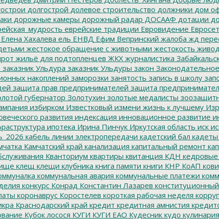
острои
долгострой
долевое строительство
должники
дом о
аки
дорожные камеры
дорожный радар
ДОСААФ
дотации
до
ейская_мудрость
еврейские традиции
Евровидение
Евросе
Елена Хахалева
ель
ЕНВД
Ефим Вепринский
жалоба
жд пере
детьми
жестокое обращение с животными
жестокость
живо
ирот
жильё для подтопленцев
ЖКХ
журналистика
Забайкальск
м
заказник Ульдура
заказник Ульдуры
закон
Законодательное
ионных накоплений
заморозки
занятость
запись в школу
запо
дей
защита прав предпринимателей
защита предпринимате
лотой губернатор
Золотухин
золотые медалисты
зоозащит
ампания
избирком
Известковый
измени жизнь к лучшему
Изр
овеческого развития
индексация
инновационное развитие
ин
раструктура
ипотека
Ирина Пинчук
Иркутская область
иск
ис
ь_2026
кабель линии электропередачи
кадетский бал
кадеты
мчатка
Камчатский край
канализация
капитальный ремонт
кап
бслуживания
Кванториум
квартиры
квитанция
КДН
кедровые
ище
клещ
клещи
клубника
книга памяти
книги
КНР
КоАП
кови
оммуналка
коммунальная авария
коммунальные платежи
комм
делия
конкурс
Конрад
Константин Лазарев
конституционный
латы
коронаврус
Коростелев
короткая рабочая неделя
корру
икра
Краснодарский край
кредит
кредитная амнистия
кредит
ование
Кубок лосося
КУГИ
КУГИ ЕАО
Кудесник
кудо
кулинари