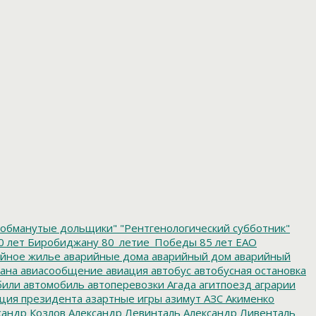
обманутые дольщики"
"Рентгенологический субботник"
0 лет Биробиджану
80_летие_Победы
85 лет ЕАО
йное жилье
аварийные дома
аварийный дом
аварийный
ана
авиасообщение
авиация
автобус
автобусная остановка
били
автомобиль
автоперевозки
Агада
агитпоезд
аграрии
ция президента
азартные игры
азимут
АЗС
Акименко
сандр Козлов
Александр Левинталь
Александр Ливенталь