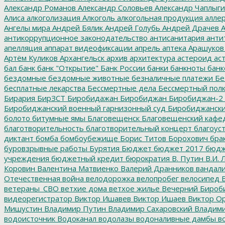
Александр Романов
Александр Соловьев
Александр Чаплыг
Алиса
алкоголизация
Алкоголь
алкогольная продукция
аллер
Ангелы мира
Андрей Бялик
Андрей Голубь
Андрей Драчев
А
антикоррупционное законодательство
антисанитария
анти
апелляция
аппарат видеофиксации
апрель
аптека
Арашуков
Артём Куликов
Архангельск
архив
архитектура
астероид
ас
бал
банк
банк "Открытие"
Банк России
банки
банкноты
банк
бездомные
бездомные животные
безналичные платежи
Бе
бесплатные лекарства
Бессмертные дела
Бессмертный пол
Бирария
БирЗСТ
Биробидажан
Биробиджан
Биробиджан-2
Биробиджанский военный гарнизонный суд
Биробиджанский
болото
битумные ямы
Благовещенск
Благовещенский кафе
благотворительность
благотворительный концерт
благоус
диктант
бомба
бомбоубежище
Борис Титов
Борохович
бра
буровзрывные работы
Бурятия
Бюджет
бюджет 2017
бюдж
учреждения
бюджетный кредит
бюрократия
В. Путин
В.И. 
Коровин
Валентина Матвиенко
Валерий Дранников
вандал
Отечественная война
велодорожка
велопробег
велосипед
В
ветераны_СВО
ветхие дома
ветхое жилье
Вечерний Бироб
видеорегистратор
Виктор Ишавев
Виктор Ишаев
Виктор О
Мишустин
Владимир Путин
Владимир Сахаровский
Владими
водоисточник
Водоканал
водолазы
водоналивные дамбы
во