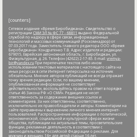
архитектура
астероид
астрономия
асфальт
асфальтовое
покрытие
Атлет
аудиенция
аферисты
африканская чума
свиней
АЧС
аэропорт
аэрофлот
бал
банк
банк "Открытие"
[counters]
Банк России
банки
банкноты
банковская карта
Сетевое издание «Время Биробиджана». Свидетельство о
банковские_карты
банковский роуминг
банкротство
регистрации
СМИ ЭЛ № ФС 77 - 68811
выдано Федеральной
барельеф
баскетбол
Бастак
Бастрыкин
батут
Бедность
службой по надзору в сфере связи, информационных
технологий и массовых коммуникаций (Роскомнадзор) от
бездомные
бездомные животные
безналичные платежи
07.03.2017 года. Заместитель главного редактора ООО «Время
Безопасное колесо-2019
безопасность
Безопасные и
Биробиджана»: Кондратенко Т.В. Адрес издателя и редакции:
679015, Еврейская автономная область, г. Биробиджан, ул.
качественные дороги
безработица
белка
бензин
Беринг
Физкультурная, д. 26. Телефон (42622) 2-17-85. E-mail:
vremya-
Берл Лазар
бесплатные лекарства
Бессмертные дела
bir@yandex.ru
При перепечатке текстов либо ином
использовании текстовых материалов с настоящего сайта на
Бессмертный полк
бесхозяйственность
бешенство
иных ресурсах в сети Интернет гиперссылка на источник
обязательна. Мнение авторов публикаций не всегда отражает
библиотека
бизнес
бизнес без поддержки
бизнес-
точку зрения редакции. Если, по вашему мнению,
омбудсмен
биометрия
Бира
Биракан
Бирария
БирЗСТ
опубликованная информация не соответствует
действительности, воспользуйтесь правом на ответ в порядке
Биробидажан
Биробиджан
Биробиджан-2
статьи 46 Закона РФ «О СМИ». Редакция не несет
Биробиджанская воспитательная колония
ответственность за содержание внешних ссылок и
комментариев. За них ответственны, соответственно,
Биробиджанская таможня
Биробиджанская ТЭЦ
исключительно их правообладатели и авторы. Комментарии на
Биробиджанский Арбат
Биробиджанский военный
сайте приравнены к выражению личного мнения интернет-
пользователей. Распространение информации о политической,
гарнизонный суд
Биробиджанский колледж культуры и
экономической, социальной и культурной сферах жизни
общества, публикации на актуальные темы, просветительские
искусств
Биробиджанский район
Бирофельд
биткоин
функции, рекламная деятельность в соответствии с
битумная яма
битумная_яма
битумное болото
битумные
законодательством Российской Федерации о рекламе. Для
мужчин и женщин. 16+ для детей старше 16 лет.
ямы
Благовещенск
Благовещенский кафедральный собор