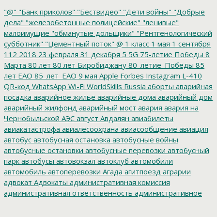
"@"
"Банк приколов"
"Бествидео"
"Дети войны"
"Добрые
дела"
"железобетонные полицейские"
"ленивые"
малоимущие
"обманутые дольщики"
"Рентгенологический
субботник"
"Цементный поток"
@
1 класс
1 мая
1 сентября
112
2018
23 февраля
31 декабря
5
5G
75-летие Победы
8
Марта
80 лет
80 лет Биробиджану
80_летие_Победы
85
лет ЕАО
85_лет_ЕАО
9 мая
Apple
Forbes
Instagram
L-410
QR-код
WhatsApp
Wi-Fi
WorldSkills Russia
аборты
аварийная
посадка
аварийное жилье
аварийные дома
аварийный дом
аварийный жилфонд
аварийный мост
авария
авария на
Чернобыльской АЭС
август
Авдалян
авиабилеты
авиакатастрофа
авиалесоохрана
авиасообщение
авиация
автобус
автобусная остановка
автобусные войны
автобусные остановки
автобусные перевозки
автобусный
парк
автобусы
автовокзал
автоклуб
автомобили
автомобиль
автоперевозки
Агада
агитпоезд
аграрии
адвокат
Адвокаты
административная комиссия
административная ответственность
административное
дело
администрация президента
азартные игры
азимут
АЗС
Акименко
активист
акция
акция протеста
Александр