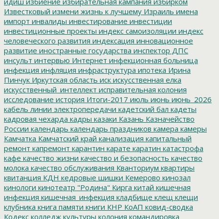
идиш
избиение
избирательная кампания
избирком
Известковый
измени жизнь к лучшему
Израиль
имена
импорт
инвалиды
инвестирование
инвестиции
инвестиционные проекты
индекс самоизоляции
индекс
человеческого развития
индексация
инновационное
развитие
иностранные государства
инспектор ДПС
инсульт
интервью
Интернет
инфекционная больница
инфекция
инфляция
инфраструктура
ипотека
Ирина
Пинчук
Иркутская область
иск
искусственная елка
искусственный_интеллект
исправительная колония
исследование
история
Итоги-2017
июль
июнь
июнь_2026
кабель линии электропередачи
кадетский бал
кадеты
кадровая чехарда
кадры
казаки
Казань
Казначейство
России
календарь
календарь праздников
камера
камеры
Камчатка
Камчатский край
канализация
капитальный
ремонт
капремонт
карантин
карате
каратин
катастрофа
кафе
качество жизни
качество и безопасность
качество
молока
качество обслуживания
Кванториум
квартиры
квитанция
КДН
кедровые шишки
Кемерово
кинозал
кинологи
кинотеатр "Родина"
Кирга
китай
кишечная
инфекция
кишечная_инфекция
кладбище
клещ
клещи
клубника
книга памяти
книги
КНР
КоАП
ковид-сводка
Кодекс
колледж культуры
колония
командировка