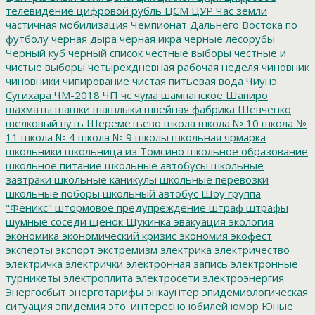
телевидение
цифровой рубль
ЦСМ
ЦУР
Час земли
частичная мобилизация
Чемпионат Дальнего Востока по
футболу
черная дыра
черная икра
черные лесорубы
Черный куб
черный список
честные выборы
честные и
чистые выборы
четырехдневная рабочая неделя
чиновник
чиновники
чипирование
чистая питьевая вода
Чиунэ
Сугихара
ЧМ-2018
ЧП
чс
чума
шампанское
Шапиро
шахматы
шашки
шашлыки
швейная фабрика
Шевченко
шелковый путь
Шереметьево
школа
школа № 10
школа №
11
школа № 4
школа № 9
школы
школьная ярмарка
школьники
школьница из Томсино
школьное образование
школьное питание
школьные автобусы
школьные
завтраки
школьные каникулы
школьные перевозки
школьные поборы
школьный автобус
Шоу группа
"Феникс"
штормовое предупреждение
штраф
штрафы
шумные соседи
щенок
Щукинка
эвакуация
экология
экономика
экономический кризис
экономия
экофест
эксперты
экспорт
экстремизм
электрика
электричество
электричка
электрички
электронная запись
электронные
турникеты
электроплита
электросети
электроэнергия
Энергосбыт
энерготарифы
энкаунтер
эпидемиологическая
ситуация
эпидемия
это_интересно
юбилей
юмор
Юные