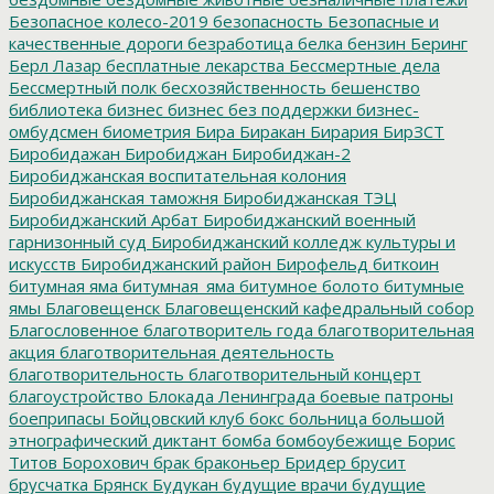
Безопасное колесо-2019
безопасность
Безопасные и
качественные дороги
безработица
белка
бензин
Беринг
Берл Лазар
бесплатные лекарства
Бессмертные дела
Бессмертный полк
бесхозяйственность
бешенство
библиотека
бизнес
бизнес без поддержки
бизнес-
омбудсмен
биометрия
Бира
Биракан
Бирария
БирЗСТ
Биробидажан
Биробиджан
Биробиджан-2
Биробиджанская воспитательная колония
Биробиджанская таможня
Биробиджанская ТЭЦ
Биробиджанский Арбат
Биробиджанский военный
гарнизонный суд
Биробиджанский колледж культуры и
искусств
Биробиджанский район
Бирофельд
биткоин
битумная яма
битумная_яма
битумное болото
битумные
ямы
Благовещенск
Благовещенский кафедральный собор
Благословенное
благотворитель года
благотворительная
акция
благотворительная деятельность
благотворительность
благотворительный концерт
благоустройство
Блокада Ленинграда
боевые патроны
боеприпасы
Бойцовский клуб
бокс
больница
большой
этнографический диктант
бомба
бомбоубежище
Борис
Титов
Борохович
брак
браконьер
Бридер
брусит
брусчатка
Брянск
Будукан
будущие врачи
будущие