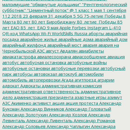
малоимущие
"обманутые дольщики"
"Рентгенологический
субботник"
"Цементный поток"
@
1 класс
1 мая
1 сентября
112
2018
23 февраля
31 декабря
5
5G
75-летие Победы
8
Марта
80 лет
80 лет Биробиджану
80_летие_Победы
85
лет ЕАО
85_лет_ЕАО
9 мая
Apple
Forbes
Instagram
L-410
QR-код
WhatsApp
Wi-Fi
WorldSkills Russia
аборты
аварийная
посадка
аварийное жилье
аварийные дома
аварийный дом
аварийный жилфонд
аварийный мост
авария
авария на
Чернобыльской АЭС
август
Авдалян
авиабилеты
авиакатастрофа
авиалесоохрана
авиасообщение
авиация
автобус
автобусная остановка
автобусные войны
автобусные остановки
автобусные перевозки
автобусный
парк
автобусы
автовокзал
автоклуб
автомобили
автомобиль
автоперевозки
Агада
агитпоезд
аграрии
адвокат
Адвокаты
административная комиссия
административная ответственность
административное
дело
администрация президента
азартные игры
азимут
АЗС
Акименко
активист
акция
акция протеста
Александр
Буксман
Александр Винников
Александр Головатый
Александр Золотухин
Александр Козлов
Александр
Левинталь
Александр Ливенталь
Александр Романов
Александр Соловьев
Александр Чаплыгин
Александра