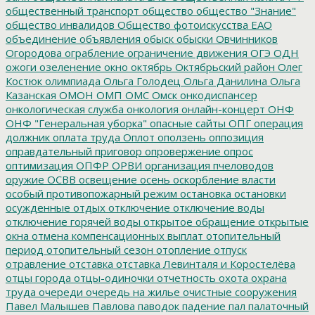
общественный транспорт
общество
общество "Знание"
общество инвалидов
Общество фотоискусства ЕАО
объединение
объявления
обыск
обыски
Овчинников
Огородова
ограбление
ограничение движения
ОГЭ
ОДН
ожоги
озеленение
окно
октябрь
Октябрьский район
Олег
Костюк
олимпиада
Ольга Голодец
Ольга Данилина
Ольга
Казанская
ОМОН
ОМП
ОМС
Омск
онкодиспансер
онкологическая служба
онкология
онлайн-концерт
ОНФ
ОНФ "Генеральная уборка"
опасные сайты
ОПГ
операция
должник
оплата труда
Оплот
оползень
оппозиция
оправдательный приговор
опровержение
опрос
оптимизация
ОПФР
ОРВИ
организация пчеловодов
оружие
ОСВВ
освещение
осень
оскорбление власти
особый противопожарный режим
остановка
остановки
осужденные
отдых
отключение
отключение воды
отключение горячей воды
открытое обращение
открытые
окна
отмена компенсационных выплат
отопительный
период
отопительный сезон
отопление
отпуск
отравление
отставка
отставка Левинталя и Коростелёва
отцы города
отцы-одиночки
отчетность
охота
охрана
труда
очереди
очередь на жилье
очистные сооружения
Павел Малышев
Павлова
паводок
падение
пал
палаточный