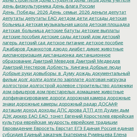
день физкультурника
День флага России
День_Победы_2026
День_семьи_2026
деньги
депутат
депутаты
депутаты ЕАО
детдом
дети
детсады
детская
больница
детская музыкальная школа
детская площадка
детская_больница
детские батуты
детские выплаты
детские пособия
детские сады
детский дом
детский
лагерь
детский сад
детское питание
детское пособие
Джабаров
Джанхотов
дзюдо
диабет
дикие животные
диспансеризация
дистанционка
дистанционное
образование
Дмитрий Меведев
Дмитрий Медведев
Дмитрий Нестеров
Доблесть_Хингана
Добрые люди
Добрые руки
довыборы_в_Думу
дождь
документальный
фильм
долг
долги
долги по зарплате
долговая нагрузка
долгострои
долгострой
долевое строительство
должники
дом офицеров
дом престарелых
домашние животные
допфинансирование
дороги
дорожная камера
дорожные
знаки
дорожные камеры
дорожный радар
ДОСААФ
дотации
доход
доходы
ДПС
дрова
ДТП
дтп
Дудин
дым
ДЭК
дюкер
ЕАО
ЕАО_тонет
Евгений Коростелев
еврейская
культура
еврейская_мудрость
еврейские традиции
Евровидение
Евросеть
Еврстат
ЕГЭ
Единая Россия
единая
субсидия
Единый заказчик
Екатерина Румянцева
Елена