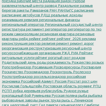
поездка
рабочие места
радиация
радон
Разбой
развлекательный центр
развод
Раздольное
размыв
берегов
ракеты
Рамазанов
РАН
РАНХиГС
расписание
расписание автобусов
РДШ
реальные доходы
реанимация
ревизия
региональные финансы
региональный оператор
Региональный сосудистый центр
регистратура
регламент
регоператор
регоператор по тко
режим самоизоляции
резиновая квартира
резиновые
квартиры
рейд
рейинг
рейтинг
рейтинг_2026
реклама
реконструкция
ректор
религия
ремонт
ремонт дорог
реорганизация
реструктуризация
ресурсный центр
ресурсоснабжающая организация
РЖД
РИА Рейтинг
ритуальные услуги
рйтинг
рогатый скот
роддом
Родительский день
роды
рождаемость
Рождество
розыск
Ропотребнадзор
Росавиация
Росводресурсы
Росгвардия
Роскачество
Роскомнадзор
Росконтроль
Рослесхоз
Роспотребнадзор
россельхознадзор
российская
экономика
Российский Азимут
Россия
Росстат
рост цен
Ростислав Гольдштейн
Ростовская область
роуминг
РПЦ
РСПП
рубка деревьев
рубли
рубль
Рудное
ружье
рукопашный бой
Румянцева
Русская поляна
рыба
рыбалка
рыбоводные заводы
рынок труда
рысь
с. Ленинское
сага_налоговый_гнет
Сад памяти
сальмонеллез
Самбери