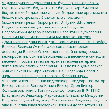
медики
Бумагин
Бурейская ГЭС
буровзрывные работы
Бурятия
Бюджет
бюджет 2017
бюджет Биробиджана
бюджетники
бюджетные деньги
бюджетные организации
бюджетные средства
бюджетные учреждения
бюджетный кредит
бюрократия
В. Путин
В.И. Ленин
Вадим Зингман
вакцина
вакцинация
Валдгейм
Валдгеймский детдом
валежник
Валентин Брусиловский
Валентин Коровин
Валентина Матвиенко
Валерий
Дранников
вандализм
вандалы
Васильева
ВВО
ВВП
Вебер
Великан
Великая Октябрьская социалистическая
революция
Великая Отечественная война
велодорожка
велопробег
велосипед
Верховный суд
весенние каникулы
весенний призыв
ветер
ветеран
ветераны
ветераны
пограничной службы
ветераны_СВО
ветхие дома
ветхое
жилье
Вечерний Биробиджан
ВЖС "Надежда России"
взрыв
взрыв газа
взрыв газового баллона
взрыв
метеорита
взятка
взятки
видеокамеры
видеорегистратор
Виктор Ишавев
Виктор Ишаев
Виктор Орёл
Виктор
Солнцев
викторина
Винников
вице-премьер
ВИЧ
ВККС
Владивосток
Владимир Марковский
Владимир Мишустин
Владимир Путин
Владимир Сахаровский
Владимир Якушев
власть
внеплановая проверка
Внешний долг
внутренняя