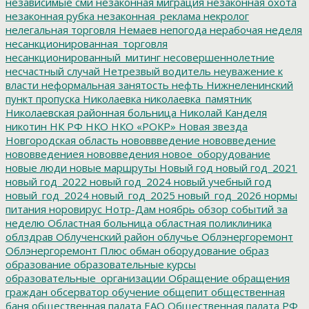
независимые сми
незаконная миграция
незаконная охота
незаконная рубка
незаконная_реклама
некролог
нелегальная торговля
Немаев
непогода
нерабочая неделя
несанкционированная_торговля
несанкционированный_митинг
несовершеннолетние
несчастный случай
Нетрезвый водитель
неуважение к
власти
неформальная занятость
нефть
Нижнеленинский
пункт пропуска
Николаевка
николаевка_памятник
Николаевская районная больница
Николай Канделя
никотин
НК РФ
НКО
НКО «РОКР»
Новая звезда
Новгородская область
нововвведение
нововведение
нововведениея
нововведения
новое_оборудование
новые люди
новые маршруты
Новый год
новый год_2021
новый год_2022
новый год_2024
новый учебный год
новый_год_2024
новый_год_2025
новый_год_2026
нормы
питания
норовирус
Нотр-Дам
ноябрь
обзор событий за
неделю
Областная больница
областная поликлиника
облздрав
Облученский район
облучье
Облэнергоремонт
Облэнергоремонт Плюс
обман
оборудование
образ
образование
образовательные курсы
образовательные_организации
Обращение
обращения
граждан
обсерватор
обучение
общепит
общественная
баня
общественная палата ЕАО
Общественная палата РФ