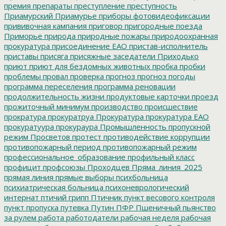
премия
препараты
преступление
преступность
Приамурский
Приамурье
приборы фотовидеофиксации
прививочная кампания
приговор
пригородные поезда
Приморье
природа
природные пожары
природоохранная
прокуратура
присоединение ЕАО
пристав-исполнитель
приставы
присяга
присяжные заседатели
Приходько
приют
приют для бездомных животных
пробка
пробки
проблемы
провал
проверка
прогноз
прогноз погоды
программа переселения
программа реновации
продолжительность жизни
продуктовые карточки
проезд
прожиточный минимум
производство
происшествие
прократура
прокуратруа
Прокуратура
прокуратура ЕАО
прокуратуура
прокураура
Промышленность
пропускной
режим
Просветов
протест
противодействие коррупции
противопожарный период
противопожарный режим
профессиональное_образование
профильный класс
профицит
профсоюзы
Проходцев
Пряма_линия_2025
прямая линия
прямые выборы
психбольница
психиатрическая больница
психоневрологический
интернат
птичий грипп
Птичник
пункт весового контроля
пункт пропуска
путевка
Путин
ПФР
Пшеничный
пьянство
за рулем
работа
работодатели
рабочая неделя
рабочая