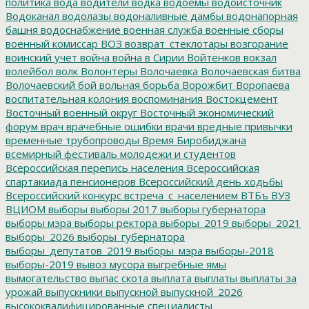
политика
вода
водители
водка
водоемы
водоисточник
Водоканал
водолазы
водоналивные дамбы
водонапорная
башня
водоснабжение
военная служба
военные сборы
военный комиссар
ВОЗ
возврат_стеклотары
возгорание
воинский учет
война
война в Сирии
Войтенков
вокзал
волейбол
волк
Волонтеры
Волочаевка
Волочаевская битва
Волочаевский бой
вольная борьба
Ворожбит
Воропаева
воспитательная колония
воспоминания
Востокцемент
Восточный военный округ
Восточный экономический
форум
врач
врачебные ошибки
врачи
вредные привычки
временные трубопроводы
Время Биробиджана
всемирный фестиваль молодежи и студентов
Всероссийская перепись населения
Всероссийская
спартакиада пенсионеров
Всероссийский день ходьбы
Всероссийский конкурс
встреча_с_населением
ВТБъ
ВУЗ
ВЦИОМ
выборы
выборы 2017
выборы губернатора
выборы мэра
выборы ректора
выборы_2019
выборы_2021
выборы_2026
выборы_губернатора
выборы_депутатов_2019
выборы_мэра
выборы-2018
выборы-2019
вывоз мусора
выгребные ямы
вымогательство
выпас скота
выплата
выплаты
выплаты за
урожай
выпускники
выпускной
выпускной_2026
высококвалифицированные специалисты