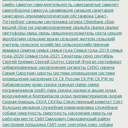
самбо
самогон
самодеятельность
самозанятые
самолет
самооборона
самосуд
санавиация
санация
санитария
санитарно-эпидемиологическая обстанвока
Санкт-
Петербург
санкции
сантехника
сатира
Сбербанк
сбор
вещей
сбор на здравоохранение
свадьба
свалка
свалки
светофоры
свищ
связь
священнослужитель
секта
секция
акробатики
сельские врачи
сельские жители
сельский
учитель
сельское хозяйство
сельскохозяйственная
ярмарка
семена
семья
семья года
Семья года-2019
семья
года-2020
Семья года-2021
Сенаторы
сено
сентябрь
Сергей Ерёмин
Сергей Солтус
Сергей Фургал
сертификат
сибиреязвенные захоронения
сигареты
СИЗО
сирена
Сирия
Сироткин
сироты
система оповещения
система
оповещения населения
СК
СК России
СК РФ
СК РФ по
Хабаровскому краю
сказка
скандал
сквер
сквер
пограничников
скейт-парк
скидка
скидки и акции
склад
вооружения и боеприпасов
склад пиломатериалов
скорая
Скорая помощь
СКУД
СКУДы
Следственный комитет
Слет
будущих медиков
служебная командировка
служебные
собаки
смертность
смертность населения
смерть на
рабочем месте
СМИ
Смидович
Смидовичский район
смотровая площадка
СМП
снег
снегопад
снюс
собаки