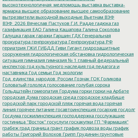
высокотехнологичная_медпомощь
выставка
выставка-
ярмарка
высшее образование
высшее самообразование
вытрезвители
выходной
выходные
Вьетнам
ВЭФ
ВЭФ_2026
Вячеслав Пастухов
Г.И. Радде
гадюка
газ
газификация ЕАО
Галина Кашапова
Галина Соколова
Галушка
гараж
гаражи
Гаршин
ГДК
Генеральная
прокуратура
генпрокуратура
Генпрокуратура РФ
гериатрия
ГЖИ
ГИБДД
Гиви
Гигант
гидрозащитные
сооружения
гидрологическая обстановка
гидрологическая
ситуация
гимназия
гимназия № 1
главный федеральный
инспектор
год культурного наследия
год педагога и
наставника
Год семьи
Год экологии
Год_единства_народов_России
Гознак
ГОК
Голикова
Головатый
гололед
голосование
голубая сорока
Гольдштейн
гомеопатия
Гордума
горки
горки на Арбате
городская Дума
городская среда
городское кладбище
городской парк
городской пляж
горячая вода
горячая
линия
горячее питание
госавтоинспекция
госархив
госдолг
Госдума
госжилинспекция
господдержка
госслужащие
гостиница "Восток"
госуслуги
госхакупки
ГП "Фармация"
грабеж
град
граница
грант
график подвоза воды
график
работы
Григорий Волохов
Грипп
Грудинин
грунтовые