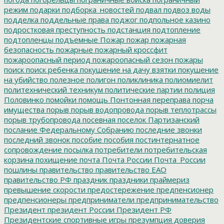
режим
подарки
подборка_новостей
подвал
подвоз воды
подделка
поддельные права
поджог
подпольное казино
подростковая преступность
подстанция
подтопление
подтопленцы
подъемные
Пожар
пожар
пожарная
безопасность
пожарные
пожарный кроссфит
пожароопасный период
пожароопасный сезон
пожары
поиск
поиск ребенка
покушение на дачу взятки
покушение
на убийство
полезное
полигон
поликлиника
полиомиелит
политехнический техникум
политические партии
полиция
Половинко
помойки
помощь
Понтонная переправа
порча
имущества
порыв
порыв водопровода
порыв теплотрассы
порыв трубопровода
посевная
поселок Партизанский
послание Федеральному Собранию
последние звонки
последний звонок
пособие
пособия
постинтернатное
сопровождение
посылка
потребители
потребительская
корзина
похищение
почта
Почта России
Почта_России
пошлины
правительство
правительство ЕАО
правительство РФ
праздник
праздники
праймериз
превышение скорости
предостережение
предпенсионер
предпенсионеры
предприниматели
предпринимательство
Президент
президент России
Президент РФ
Президентские спортивные игры
презумпция доверия