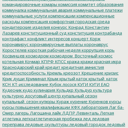
командировочные
комары
комиссия
комитет образования
коммуналка
коммунальная авария
коммунальные платежи
коммунальные услуги
компенсации
компенсационные
расходы
компенсация
комфортная городская среда
кондитерские изделия
конкурс
Конрад
Константин
Лазарев
конституционный суд
конституция
контрабанда
контрафакт
конфликт интересов
концерт
Корж
коронавирус
коронавирусные выплаты
коронаврус
Коростелев
короткая рабочая неделя
коррупция
корь
Косвинцев
космодром
космодром_Восточный
космос
котельная
Кочмар
КПРФ
КПСС
кража
кражи
красная икра
Краснодарский край
кредит
кредитная амнистия
кредитоспособность
Кремль
креозот
Крещение
кризис
Крик души
Криминал
Крым
крытый каток
крытый_каток
КСН
КТ-исследование
Кубок лосося
КУГИ
КУГИ ЕАО
Кудесник
кудо
кулинария
Кульдкр
Кульдур
культура
культурно досуговый центр
купальный сезон
купальный_сезон
купюры
Кураж
курение
Куренков
курсы
курсы повышения квалификации
КФХ
лаборатория
Лаг ба-
Омер
лагерь
Лагошина
лайк
ЛДПР
Левинталь
Легкая
атлетика
легкоатлетическая пробежка
лед
ледовая
переправа
ледовые скульптуры
ледовый городок
ледовый