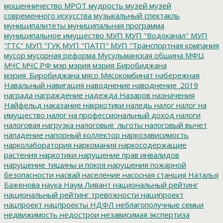
мошенничество
МРОТ
мудрость
музей
музей
современного искусства
музыкальный спектакль
муниципалитеты
муниципальная программа
муниципальное имущество
МУП
МУП "Водоканал"
МУП
"ГТС"
МУП "ГУК
МУП "ПАТП"
МУП "Транспортная компания
мусор
мусорная реформа
Мусульманская община
МФЦ
МЧС
МЧС РФ
мэр
мэрия
мэрия Биробиджана
мэрия_Биробиджана
мясо
Мясокомбинат
набережная
Навальный
навигация
наводнение
наводнение_2019
награда
награждение
надежда
Назаров
назначения
Найфельд
наказание
накркотики
наледь
налог
налог на
имущество
налог на профессиональный доход
налоги
налоговая нагрузка
налоговые_льготы
налоговый вычет
нападение
напорный коллектор
наркозависимость
нарколаборатория
наркомания
наркосодержащие
растения
наркотики
нарушение прав инвалидов
нарушение тишины и покоя
нарушения пожарной
безопасности
насвай
население
насосная станция
Наталья
Баженова
наука
Наум Ливант
национальный рейтинг
национальный рейтинг тревожности
наципроект
нацпроект
нацпроекты
НДФЛ
неблагополучные семьи
недвижимость
недострои
независимая экспертиза