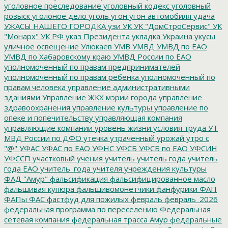
уголовное преследование
уголовный кодекс
уголовный
розыск
уголоное дело
уголь
угон
угон автомобиля
удача
УЖАСЫ НАШЕГО ГОРОДКА
узи
УК
УК "ДомСтроСервис"
УК
"Монарх"
УК РФ
указ Президента
укладка
Украина
укусы
уличное освещение
Улюкаев
УМВ
УМВД
УМВД по ЕАО
УМВД по Хабаровскому краю
УМВД России по ЕАО
уполномоченный по правам предпринимателей
уполномоченный по правам ребенка
уполномоченный по
правам человека
управление административными
зданиями
Управление ЖКХ мэрии города
управление
здравоохранения
управление культуры
управление по
опеке и попечительству
управляющая компания
управляющие компании
уровень жизни
условия труда
УТ
МВД России по ДФО
утечка
утраченный урожай
утро с
"@"
УФАС
УФАС по ЕАО
УФНС
УФСБ
УФСБ по ЕАО
УФСИН
УФССП
участковый
учения
учитель
учитель года
учитель
года ЕАО
учитель_года
учителя
учреждения культуры
ФАД "Амур"
фальсификация
фальсифицированное масло
фальшивая купюра
фальшивомонетчики
фанфурики
ФАП
ФАПы
ФАС
фастфуд для пожилых
февраль
февраль_2026
федеральная программа по переселению
Федеральная
сетевая компания
федеральная трасса Амур
федеральные