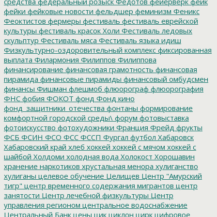
средства
федеральный розыск
Федотов
фейерверк
фейк
фейки
фейковые новости
фельдшер
феминизм
Феникс
Феоктистов
фермеры
фестиваль
фестиваль еврейской
культуры
фестиваль красок Холи
Фестиваль ледовых
скульптур
Фестиваль мяса
Фестиваль языка идиш
Физкультурно-оздоровительный комплекс
фиксированная
выплата
Филармония
Филиппов
Филиппова
финансирование
финансовая грамотность
финансовая
пирамида
финансовые пирамиды
финансовый омбудсмен
финансы
Фишман
флешмоб
флюорограф
флюорография
ФНС
фобия
ФОКОТ
фонд
Фонд кино
фонд_защитники_отечества
фонтаны
формирование
комфортной городской среды\
форум
фотовыставка
фотоискусство
фотохудожники
Франция
Фрейд
фрукты
ФСБ
ФСИН
ФСО
ФСС
ФССП
Фургал
футбол
Хабаровск
Хабаровский край
хлеб
хоккей
хоккей с мячом
хоккей с
шайбой
Холдоми
холодная вода
Холокост
Хорошавин
хранение наркотиков
хрустальная менора
хулиганство
хулиганы
целевое обучение
Целищев
Центр "Амурский
тигр"
центр временного содержания мигрантов
центр
занятости
Центр лечебной физкультуры
Центр
управления регионом
центральное водоснабжение
Центральный Банк
цены
цик
циклон
цирк
цифровое