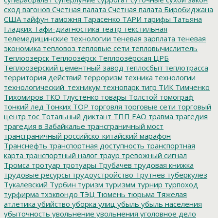
сход вагонов
Счетная палата
Счетная палата Биробиджана
США
тайфун
таможня
Тарасенко
ТАРИ
тарифы
Татьяна
Гладких
Тафи-диагностика
театр
текстильная
телемедицинские технологии
теневая зарплата
теневая
экономика
тепловоз
тепловые сети
тепловычислитель
Теплоозерск
Теплоозёрск
Теплоозёрская ЦРБ
Теплоозерский цементный завод
теплосбыт
теплотрасса
территория действий
терроризм
техника
технологии
технологический_техникум
технопарк
тигр
ТИК
Тимченко
Тихомиров
ТКО
Тлустенко
товары
Толстой
томограф
тонкий лед
Тонких
ТОР
торговля
торговые сети
торговый
центр
тос
Тотальный диктант
ТПП ЕАО
травма
трагедия
трагедия в Забайкалье
трансграничный мост
трансграничный российско-китайский марафон
Транснефть
транспортная доступность
транспортная
карта
транспортный налог
траур
тревожный сигнал
Тромса
тротуар
тротуары
Трубачев
трудовая книжка
трудовые ресурсы
трудоустройство
Трутнев
туберкулез
Тукалевский
Турбин
туризм
туризмм
турнир
турпоход
турфирма
тхэквондо
ТЭЦ
Тюмень
тюрьма
Тяжелая
атлетика
убийство
уборка улиц
убыль
убыль населения
убыточность
увольнение
увольнения
уголовное дело