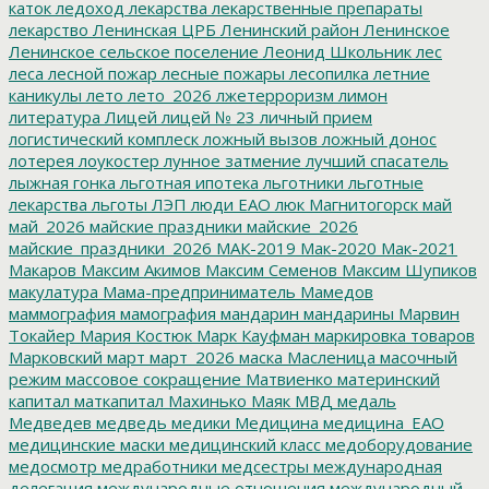
каток
ледоход
лекарства
лекарственные препараты
лекарство
Ленинская ЦРБ
Ленинский район
Ленинское
Ленинское сельское поселение
Леонид Школьник
лес
леса
лесной пожар
лесные пожары
лесопилка
летние
каникулы
лето
лето_2026
лжетерроризм
лимон
литература
Лицей
лицей № 23
личный прием
логистический комплеск
ложный вызов
ложный донос
лотерея
лоукостер
лунное затмение
лучший спасатель
лыжная гонка
льготная ипотека
льготники
льготные
лекарства
льготы
ЛЭП
люди ЕАО
люк
Магнитогорск
май
май_2026
майские праздники
майские_2026
майские_праздники_2026
МАК-2019
Мак-2020
Мак-2021
Макаров
Максим Акимов
Максим Семенов
Максим Шупиков
макулатура
Мама-предприниматель
Мамедов
маммография
мамография
мандарин
мандарины
Марвин
Токайер
Мария Костюк
Марк Кауфман
маркировка товаров
Марковский
март
март_2026
маска
Масленица
масочный
режим
массовое сокращение
Матвиенко
материнский
капитал
маткапитал
Махинько
Маяк
МВД
медаль
Медведев
медведь
медики
Медицина
медицина_ЕАО
медицинские маски
медицинский класс
медоборудование
медосмотр
медработники
медсестры
международная
делегация
международные отношения
международный