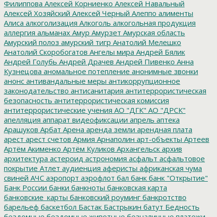
Филиппова
Алексей Корниенко
Алексей Навальный
Алексей Хозяйский
Алексей Черный
Алеппо
алименты
Алиса
алкоголизация
Алкоголь
алкогольная продукция
аллергия
альманах
Амур
Амурзет
Амурская область
Амурский полоз
амурский тигр
Анатолий Мелешко
Анатолий Скоробогатов
Ангелы мира
Андрей Бялик
Андрей Голубь
Андрей Драчев
Андрей Пивенко
Анна
Кузнецова
аномальное потепление
анонимные звонки
анонс
антивандальные меры
антикоррупционное
законодательство
антисанитария
антитеррористическая
безопасность
антитеррористическая комиссия
антитеррористические учения
АО "ДГК"
АО "ДРСК"
апелляция
аппарат видеофиксации
апрель
аптека
Арашуков
Арбат
Арена
аренда земли
арендная плата
арест
арест счетов
Армия
Арнаполин
арт-объекты
Артеев
Артём Акименко
Артём Куликов
Архангельск
архив
архитектура
астероид
астрономия
асфальт
асфальтовое
покрытие
Атлет
аудиенция
аферисты
африканская чума
свиней
АЧС
аэропорт
аэрофлот
бал
банк
банк "Открытие"
Банк России
банки
банкноты
банковская карта
банковские_карты
банковский роуминг
банкротство
барельеф
баскетбол
Бастак
Бастрыкин
батут
Бедность
бездомные
бездомные животные
безналичные платежи