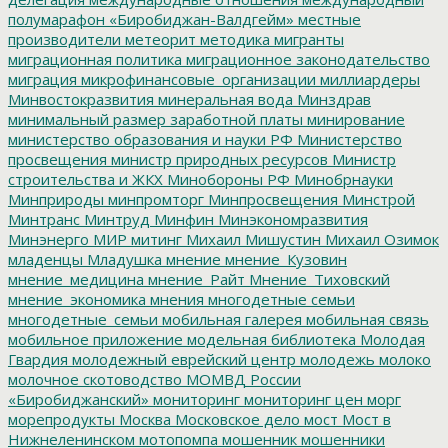
полумарафон «Биробиджан-Валдгейм»
местные
производители
метеорит
методика
мигранты
миграционная политика
миграционное законодательство
миграция
микрофинансовые_организации
миллиардеры
Минвостокразвития
минеральная вода
Минздрав
минимальный размер заработной платы
минирование
министерство образования и науки РФ
Министерство
просвещения
министр природных ресурсов
Министр
строительства и ЖКХ
Минобороны РФ
Минобрнауки
Минприроды
минпромторг
Минпросвещения
Минстрой
Минтранс
Минтруд
Минфин
Минэкономразвития
Минэнерго
МИР
митинг
Михаил Мишустин
Михаил Озимок
младенцы
Младушка
мнение
мнение_Кузовин
мнение_медицина
мнение_Райт
Мнение_Тиховский
мнение_экономика
мнения
многодетные семьи
многодетные_семьи
мобильная галерея
мобильная связь
мобильное приложение
модельная библиотека
Молодая
Гвардия
молодежный еврейский центр
молодежь
молоко
молочное скотоводство
МОМВД России
«Биробиджанский»
мониторинг
мониторинг цен
морг
морепродукты
Москва
Московское дело
мост
Мост в
Нижнеленинском
мотопомпа
мошенник
мошенники