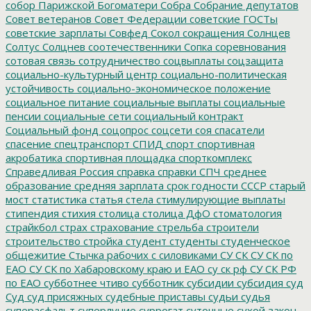
собор Парижской Богоматери
Собра
Собрание депутатов
Совет ветеранов
Совет Федерации
советские ГОСТы
советские зарплаты
Совфед
Сокол
сокращения
Солнцев
Солтус
Солцнев
соотечественники
Сопка
соревнования
сотовая связь
сотрудничество
соцвыплаты
соцзащита
социально-культурный центр
социально-политическая
устойчивость
социально-экономическое положение
социальное питание
социальные выплаты
социальные
пенсии
социальные сети
социальный контракт
Социальный фонд
соцопрос
соцсети
соя
спасатели
спасение
спецтранспорт
СПИД
спорт
спортивная
акробатика
спортивная площадка
спорткомплекс
Справедливая Россия
справка
справки
СПЧ
среднее
образование
средняя зарплата
срок годности
СССР
старый
мост
статистика
статья
стела
стимулирующие выплаты
стипендия
стихия
столица
столица ДфО
стоматология
страйкбол
страх
страхование
стрельба
строители
строительство
стройка
студент
студенты
студенческое
общежитие
Стычка рабочих с силовиками
СУ СК
СУ СК по
ЕАО
СУ СК по Хабаровскому краю и ЕАО
су ск рф
СУ СК РФ
по ЕАО
субботнее чтиво
субботник
субсидии
субсидия
суд
Суд
суд присяжных
судебные приставы
судьи
судья
суперасфальт
суперлуние
суррогат
суточные
сухой закон