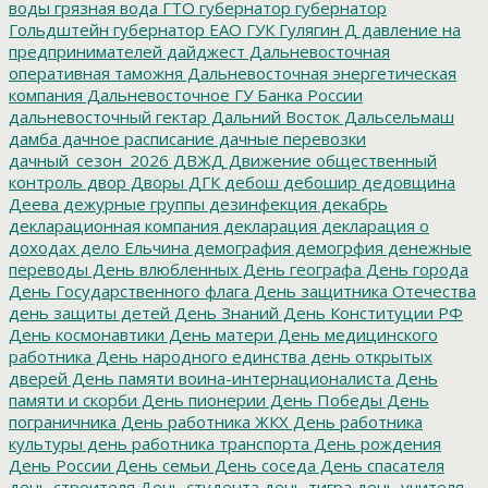
воды
грязная вода
ГТО
губернатор
губернатор
Гольдштейн
губернатор ЕАО
ГУК
Гулягин
Д
давление на
предпринимателей
дайджест
Дальневосточная
оперативная таможня
Дальневосточная энергетическая
компания
Дальневосточное ГУ Банка России
дальневосточный гектар
Дальний Восток
Дальсельмаш
дамба
дачное расписание
дачные перевозки
дачный_сезон_2026
ДВЖД
Движение общественный
контроль
двор
Дворы
ДГК
дебош
дебошир
дедовщина
Деева
дежурные группы
дезинфекция
декабрь
декларационная компания
декларация
декларация о
доходах
дело Ельчина
демография
демогрфия
денежные
переводы
День влюбленных
День географа
День города
День Государственного флага
День защитника Отечества
день защиты детей
День Знаний
День Конституции РФ
День космонавтики
День матери
День медицинского
работника
День народного единства
день открытых
дверей
День памяти воина-интернационалиста
День
памяти и скорби
День пионерии
День Победы
День
пограничника
День работника ЖКХ
День работника
культуры
день работника транспорта
День рождения
День России
День семьи
День соседа
День спасателя
день строителя
День студента
день тигра
день учителя