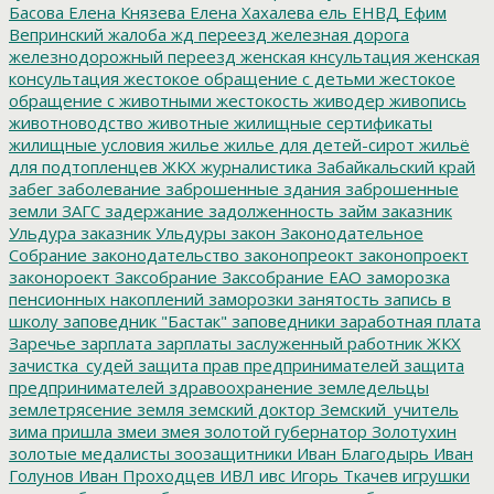
Басова
Елена Князева
Елена Хахалева
ель
ЕНВД
Ефим
Вепринский
жалоба
жд переезд
железная дорога
железнодорожный переезд
женская кнсультация
женская
консультация
жестокое обращение с детьми
жестокое
обращение с животными
жестокость
живодер
живопись
животноводство
животные
жилищные сертификаты
жилищные условия
жилье
жилье для детей-сирот
жильё
для подтопленцев
ЖКХ
журналистика
Забайкальский край
забег
заболевание
заброшенные здания
заброшенные
земли
ЗАГС
задержание
задолженность
займ
заказник
Ульдура
заказник Ульдуры
закон
Законодательное
Собрание
законодательство
законопреокт
законопроект
законороект
Заксобрание
Заксобрание ЕАО
заморозка
пенсионных накоплений
заморозки
занятость
запись в
школу
заповедник "Бастак"
заповедники
заработная плата
Заречье
зарплата
зарплаты
заслуженный работник ЖКХ
зачистка_судей
защита прав предпринимателей
защита
предпринимателей
здравоохранение
земледельцы
землетрясение
земля
земский доктор
Земский_учитель
зима пришла
змеи
змея
золотой губернатор
Золотухин
золотые медалисты
зоозащитники
Иван Благодырь
Иван
Голунов
Иван Проходцев
ИВЛ
ивс
Игорь Ткачев
игрушки