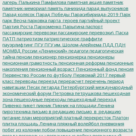
лагерь
Палькина
Памфилова
памятная акция
памятник
памятник-мемориал
память
панихида
парад выпускников
Парад колясок
Парад Победы
Парасибириада-2019
Парк
парк Весна
парковка
парта_героев
партийный проект
Партия Роста
Пархоменко
Парыгина
паспорт
пассажирские перевозки
пассажирские перевозки\
Пасха
ПАТП
патриотизм
патриотическое граффити
пауэрлифтинг
ПГУ
ПГУ им. Шолом-Алейхема
ПДД
ПДН
МОМВД России «Ленинский»
педагоги
педагогическая
тайна
пенсии
пенсионер
пенсионерка
пенсионеры
пенсионная грамотность
пенсионная реформа
пенсионные
накопления
пенсионный возраст
Пенсионный фонд
пенсия
Первенство России по футболу
Первомай 2017
первый
класс
переводы
переезд
перерасчет
перечень
период
навигации
Песах
петарда
Петербургский международный
экономический форум
Петровка
петрушкова
пешеходная
зона
пешеходные переходы
пешеходный переход
Пивенко
пикет
пикник
Пикник на площади Ленина
пиротехника
письмо в редакцию
письмо_в_редакцию
питание
план мероприятий
платный перекресток
Платон
плитка
площадь Ленина
пляжный волейбол
пневмония
побег из колонии
побои
повышение пенсионного возраста
погода
погорельцы
пограничные войска
пограничный