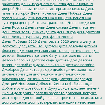
работника
День народного единства
день открытых
дверей
День памяти воина-интернационалиста
День
памяти и скорби
День пионерии
День Победы
День
пограничника
День работника ЖКХ
День работника
культуры
день работника транспорта
День рождения
День России
День семьи
День соседа
День спасателя
день строителя
День студента
день тигра
день учителя
день физкультурника
День флага России
День_Победы_2026
День_семьи_2026
деньги
депутат
депутаты
депутаты ЕАО
детдом
дети
детсады
детская
больница
детская музыкальная школа
детская площадка
детская_больница
детские батуты
детские выплаты
детские пособия
детские сады
детский дом
детский
лагерь
детский сад
детское питание
детское пособие
Джабаров
Джанхотов
дзюдо
диабет
дикие животные
диспансеризация
дистанционка
дистанционное
образование
Дмитрий Меведев
Дмитрий Медведев
Дмитрий Нестеров
Доблесть_Хингана
Добрые люди
Добрые руки
довыборы_в_Думу
дождь
документальный
фильм
долг
долги
долги по зарплате
долговая нагрузка
долгострои
долгострой
долевое строительство
должники
дом офицеров
дом престарелых
домашние животные