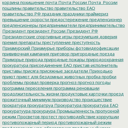
корзина
похищение
почта
Почта России
Почта_России
пошлины
правительство
правительство ЕАО
правительство РФ
праздник
праздники
праймериз
превышение скорости
предостережение
предпенсионер
предпенсионеры
предприниматели
предпринимательство
Президент
президент России
Президент РФ
Президентские спортивные игры
презумпция доверия
премия
препараты
преступление
преступность
Приамурский
Приамурье
приборы фотовидеофиксации
прививочная кампания
приговор
пригородные поезда
Приморье
природа
природные пожары
природоохранная
прокуратура
присоединение ЕАО
пристав-исполнитель
приставы
присяга
присяжные заседатели
Приходько
приют
приют для бездомных животных
пробка
пробки
проблемы
провал
проверка
прогноз
прогноз погоды
программа переселения
программа реновации
продолжительность жизни
продуктовые карточки
проезд
прожиточный минимум
производство
происшествие
прократура
прокуратруа
Прокуратура
прокуратура ЕАО
прокуратуура
прокураура
Промышленность
пропускной
режим
Просветов
протест
противодействие коррупции
противопожарный период
противопожарный режим
профессиональное_образование
профильный класс