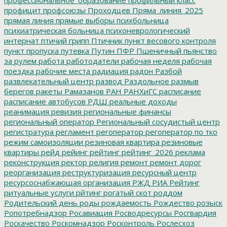
профицит
профсоюзы
Проходцев
Пряма_линия_2025
прямая линия
прямые выборы
психбольница
психиатрическая больница
психоневрологический
интернат
птичий грипп
Птичник
пункт весового контроля
пункт пропуска
путевка
Путин
ПФР
Пшеничный
пьянство
за рулем
работа
работодатели
рабочая неделя
рабочая
поездка
рабочие места
радиация
радон
Разбой
развлекательный центр
развод
Раздольное
размыв
берегов
ракеты
Рамазанов
РАН
РАНХиГС
расписание
расписание автобусов
РДШ
реальные доходы
реанимация
ревизия
региональные финансы
региональный оператор
Региональный сосудистый центр
регистратура
регламент
регоператор
регоператор по тко
режим самоизоляции
резиновая квартира
резиновые
квартиры
рейд
рейинг
рейтинг
рейтинг_2026
реклама
реконструкция
ректор
религия
ремонт
ремонт дорог
реорганизация
реструктуризация
ресурсный центр
ресурсоснабжающая организация
РЖД
РИА Рейтинг
ритуальные услуги
рйтинг
рогатый скот
роддом
Родительский день
роды
рождаемость
Рождество
розыск
Ропотребнадзор
Росавиация
Росводресурсы
Росгвардия
Роскачество
Роскомнадзор
Росконтроль
Рослесхоз