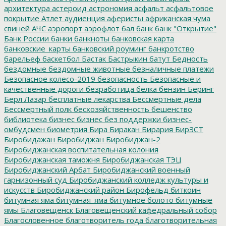
архитектура
астероид
астрономия
асфальт
асфальтовое
покрытие
Атлет
аудиенция
аферисты
африканская чума
свиней
АЧС
аэропорт
аэрофлот
бал
банк
банк "Открытие"
Банк России
банки
банкноты
банковская карта
банковские_карты
банковский роуминг
банкротство
барельеф
баскетбол
Бастак
Бастрыкин
батут
Бедность
бездомные
бездомные животные
безналичные платежи
Безопасное колесо-2019
безопасность
Безопасные и
качественные дороги
безработица
белка
бензин
Беринг
Берл Лазар
бесплатные лекарства
Бессмертные дела
Бессмертный полк
бесхозяйственность
бешенство
библиотека
бизнес
бизнес без поддержки
бизнес-
омбудсмен
биометрия
Бира
Биракан
Бирария
БирЗСТ
Биробидажан
Биробиджан
Биробиджан-2
Биробиджанская воспитательная колония
Биробиджанская таможня
Биробиджанская ТЭЦ
Биробиджанский Арбат
Биробиджанский военный
гарнизонный суд
Биробиджанский колледж культуры и
искусств
Биробиджанский район
Бирофельд
биткоин
битумная яма
битумная_яма
битумное болото
битумные
ямы
Благовещенск
Благовещенский кафедральный собор
Благословенное
благотворитель года
благотворительная