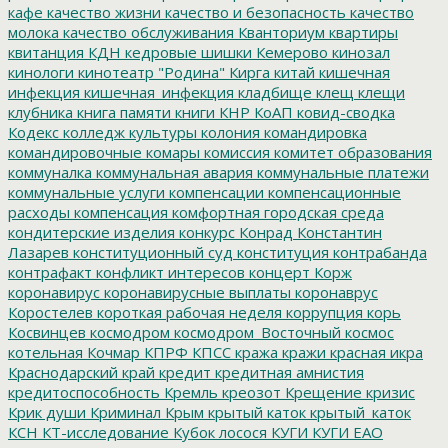
кафе
качество жизни
качество и безопасность
качество
молока
качество обслуживания
Кванториум
квартиры
квитанция
КДН
кедровые шишки
Кемерово
кинозал
кинологи
кинотеатр "Родина"
Кирга
китай
кишечная
инфекция
кишечная_инфекция
кладбище
клещ
клещи
клубника
книга памяти
книги
КНР
КоАП
ковид-сводка
Кодекс
колледж культуры
колония
командировка
командировочные
комары
комиссия
комитет образования
коммуналка
коммунальная авария
коммунальные платежи
коммунальные услуги
компенсации
компенсационные
расходы
компенсация
комфортная городская среда
кондитерские изделия
конкурс
Конрад
Константин
Лазарев
конституционный суд
конституция
контрабанда
контрафакт
конфликт интересов
концерт
Корж
коронавирус
коронавирусные выплаты
коронаврус
Коростелев
короткая рабочая неделя
коррупция
корь
Косвинцев
космодром
космодром_Восточный
космос
котельная
Кочмар
КПРФ
КПСС
кража
кражи
красная икра
Краснодарский край
кредит
кредитная амнистия
кредитоспособность
Кремль
креозот
Крещение
кризис
Крик души
Криминал
Крым
крытый каток
крытый_каток
КСН
КТ-исследование
Кубок лосося
КУГИ
КУГИ ЕАО