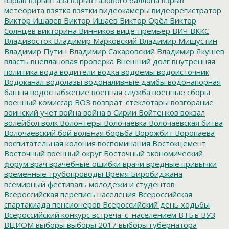
метеорита
взятка
взятки
видеокамеры
видеорегистратор
Виктор Ишавев
Виктор Ишаев
Виктор Орёл
Виктор
Солнцев
викторина
Винников
вице-премьер
ВИЧ
ВККС
Владивосток
Владимир Марковский
Владимир Мишустин
Владимир Путин
Владимир Сахаровский
Владимир Якушев
власть
внеплановая проверка
Внешний долг
внутренняя
политика
вода
водители
водка
водоемы
водоисточник
Водоканал
водолазы
водоналивные дамбы
водонапорная
башня
водоснабжение
военная служба
военные сборы
военный комиссар
ВОЗ
возврат_стеклотары
возгорание
воинский учет
война
война в Сирии
Войтенков
вокзал
волейбол
волк
Волонтеры
Волочаевка
Волочаевская битва
Волочаевский бой
вольная борьба
Ворожбит
Воропаева
воспитательная колония
воспоминания
Востокцемент
Восточный военный округ
Восточный экономический
форум
врач
врачебные ошибки
врачи
вредные привычки
временные трубопроводы
Время Биробиджана
всемирный фестиваль молодежи и студентов
Всероссийская перепись населения
Всероссийская
спартакиада пенсионеров
Всероссийский день ходьбы
Всероссийский конкурс
встреча_с_населением
ВТБъ
ВУЗ
ВЦИОМ
выборы
выборы 2017
выборы губернатора