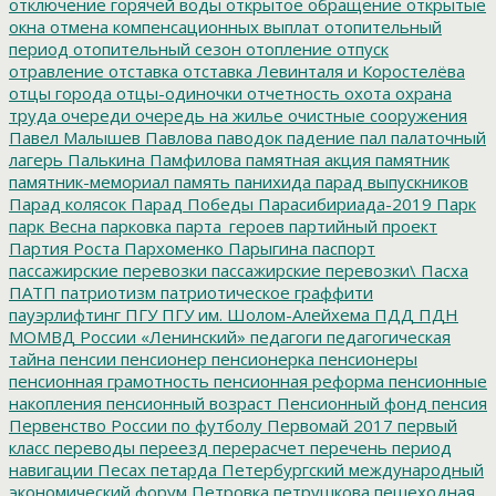
отключение горячей воды
открытое обращение
открытые
окна
отмена компенсационных выплат
отопительный
период
отопительный сезон
отопление
отпуск
отравление
отставка
отставка Левинталя и Коростелёва
отцы города
отцы-одиночки
отчетность
охота
охрана
труда
очереди
очередь на жилье
очистные сооружения
Павел Малышев
Павлова
паводок
падение
пал
палаточный
лагерь
Палькина
Памфилова
памятная акция
памятник
памятник-мемориал
память
панихида
парад выпускников
Парад колясок
Парад Победы
Парасибириада-2019
Парк
парк Весна
парковка
парта_героев
партийный проект
Партия Роста
Пархоменко
Парыгина
паспорт
пассажирские перевозки
пассажирские перевозки\
Пасха
ПАТП
патриотизм
патриотическое граффити
пауэрлифтинг
ПГУ
ПГУ им. Шолом-Алейхема
ПДД
ПДН
МОМВД России «Ленинский»
педагоги
педагогическая
тайна
пенсии
пенсионер
пенсионерка
пенсионеры
пенсионная грамотность
пенсионная реформа
пенсионные
накопления
пенсионный возраст
Пенсионный фонд
пенсия
Первенство России по футболу
Первомай 2017
первый
класс
переводы
переезд
перерасчет
перечень
период
навигации
Песах
петарда
Петербургский международный
экономический форум
Петровка
петрушкова
пешеходная