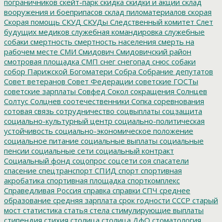
пограничников
скейт-парк
скидка
скидки и акции
склад
вооружения и боеприпасов
склад пиломатериалов
скорая
Скорая помощь
СКУД
СКУДы
Следственный комитет
Слет
будущих медиков
служебная командировка
служебные
собаки
смертность
смертность населения
смерть на
рабочем месте
СМИ
Смидович
Смидовичский район
смотровая площадка
СМП
снег
снегопад
снюс
собаки
собор Парижской Богоматери
Собра
Собрание депутатов
Совет ветеранов
Совет Федерации
советские ГОСТы
советские зарплаты
Совфед
Сокол
сокращения
Солнцев
Солтус
Солцнев
соотечественники
Сопка
соревнования
сотовая связь
сотрудничество
соцвыплаты
соцзащита
социально-культурный центр
социально-политическая
устойчивость
социально-экономическое положение
социальное питание
социальные выплаты
социальные
пенсии
социальные сети
социальный контракт
Социальный фонд
соцопрос
соцсети
соя
спасатели
спасение
спецтранспорт
СПИД
спорт
спортивная
акробатика
спортивная площадка
спорткомплекс
Справедливая Россия
справка
справки
СПЧ
среднее
образование
средняя зарплата
срок годности
СССР
старый
мост
статистика
статья
стела
стимулирующие выплаты
стипендия
стихия
столица
столица ДфО
стоматология