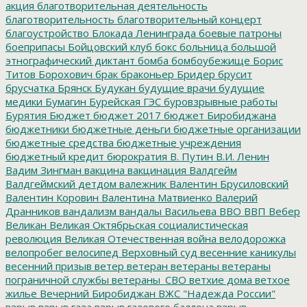
акция
благотворительная деятельность
благотворительность
благотворительный концерт
благоустройство
Блокада Ленинграда
боевые патроны
боеприпасы
Бойцовский клуб
бокс
больница
большой
этнографический диктант
бомба
бомбоубежище
Борис
Титов
Борохович
брак
браконьер
Бридер
брусит
брусчатка
Брянск
Будукан
будущие врачи
будущие
медики
Бумагин
Бурейская ГЭС
буровзрывные работы
Бурятия
Бюджет
бюджет 2017
бюджет Биробиджана
бюджетники
бюджетные деньги
бюджетные организации
бюджетные средства
бюджетные учреждения
бюджетный кредит
бюрократия
В. Путин
В.И. Ленин
Вадим Зингман
вакцина
вакцинация
Валдгейм
Валдгеймский детдом
валежник
Валентин Брусиловский
Валентин Коровин
Валентина Матвиенко
Валерий
Дранников
вандализм
вандалы
Васильева
ВВО
ВВП
Вебер
Великан
Великая Октябрьская социалистическая
революция
Великая Отечественная война
велодорожка
велопробег
велосипед
Верховный суд
весенние каникулы
весенний призыв
ветер
ветеран
ветераны
ветераны
пограничной службы
ветераны_СВО
ветхие дома
ветхое
жилье
Вечерний Биробиджан
ВЖС "Надежда России"
взрыв
взрыв газа
взрыв газового баллона
взрыв