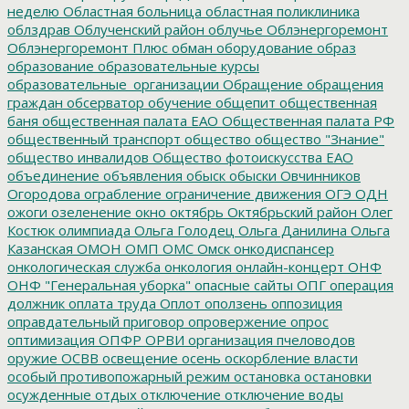
неделю
Областная больница
областная поликлиника
облздрав
Облученский район
облучье
Облэнергоремонт
Облэнергоремонт Плюс
обман
оборудование
образ
образование
образовательные курсы
образовательные_организации
Обращение
обращения
граждан
обсерватор
обучение
общепит
общественная
баня
общественная палата ЕАО
Общественная палата РФ
общественный транспорт
общество
общество "Знание"
общество инвалидов
Общество фотоискусства ЕАО
объединение
объявления
обыск
обыски
Овчинников
Огородова
ограбление
ограничение движения
ОГЭ
ОДН
ожоги
озеленение
окно
октябрь
Октябрьский район
Олег
Костюк
олимпиада
Ольга Голодец
Ольга Данилина
Ольга
Казанская
ОМОН
ОМП
ОМС
Омск
онкодиспансер
онкологическая служба
онкология
онлайн-концерт
ОНФ
ОНФ "Генеральная уборка"
опасные сайты
ОПГ
операция
должник
оплата труда
Оплот
оползень
оппозиция
оправдательный приговор
опровержение
опрос
оптимизация
ОПФР
ОРВИ
организация пчеловодов
оружие
ОСВВ
освещение
осень
оскорбление власти
особый противопожарный режим
остановка
остановки
осужденные
отдых
отключение
отключение воды