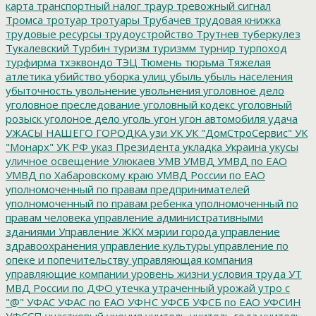
карта
транспортный налог
траур
тревожный сигнал
Тромса
тротуар
тротуары
Трубачев
трудовая книжка
трудовые ресурсы
трудоустройство
Трутнев
туберкулез
Тукалевский
Турбин
туризм
туризмм
турнир
турпоход
турфирма
тхэквондо
ТЭЦ
Тюмень
тюрьма
Тяжелая
атлетика
убийство
уборка улиц
убыль
убыль населения
убыточность
увольнение
увольнения
уголовное дело
уголовное преследование
уголовный кодекс
уголовный
розыск
уголоное дело
уголь
угон
угон автомобиля
удача
УЖАСЫ НАШЕГО ГОРОДКА
узи
УК
УК "ДомСтроСервис"
УК
"Монарх"
УК РФ
указ Президента
укладка
Украина
укусы
уличное освещение
Улюкаев
УМВ
УМВД
УМВД по ЕАО
УМВД по Хабаровскому краю
УМВД России по ЕАО
уполномоченный по правам предпринимателей
уполномоченный по правам ребенка
уполномоченный по
правам человека
управление административными
зданиями
Управление ЖКХ мэрии города
управление
здравоохранения
управление культуры
управление по
опеке и попечительству
управляющая компания
управляющие компании
уровень жизни
условия труда
УТ
МВД России по ДФО
утечка
утраченный урожай
утро с
"@"
УФАС
УФАС по ЕАО
УФНС
УФСБ
УФСБ по ЕАО
УФСИН
УФССП
участковый
учения
учитель
учитель года
учитель