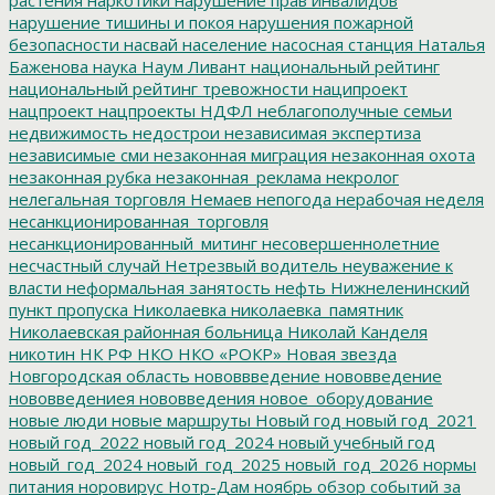
нарушение тишины и покоя
нарушения пожарной
безопасности
насвай
население
насосная станция
Наталья
Баженова
наука
Наум Ливант
национальный рейтинг
национальный рейтинг тревожности
наципроект
нацпроект
нацпроекты
НДФЛ
неблагополучные семьи
недвижимость
недострои
независимая экспертиза
независимые сми
незаконная миграция
незаконная охота
незаконная рубка
незаконная_реклама
некролог
нелегальная торговля
Немаев
непогода
нерабочая неделя
несанкционированная_торговля
несанкционированный_митинг
несовершеннолетние
несчастный случай
Нетрезвый водитель
неуважение к
власти
неформальная занятость
нефть
Нижнеленинский
пункт пропуска
Николаевка
николаевка_памятник
Николаевская районная больница
Николай Канделя
никотин
НК РФ
НКО
НКО «РОКР»
Новая звезда
Новгородская область
нововвведение
нововведение
нововведениея
нововведения
новое_оборудование
новые люди
новые маршруты
Новый год
новый год_2021
новый год_2022
новый год_2024
новый учебный год
новый_год_2024
новый_год_2025
новый_год_2026
нормы
питания
норовирус
Нотр-Дам
ноябрь
обзор событий за