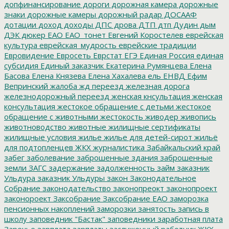
допфинансирование
дороги
дорожная камера
дорожные
знаки
дорожные камеры
дорожный радар
ДОСААФ
дотации
доход
доходы
ДПС
дрова
ДТП
дтп
Дудин
дым
ДЭК
дюкер
ЕАО
ЕАО_тонет
Евгений Коростелев
еврейская
культура
еврейская_мудрость
еврейские традиции
Евровидение
Евросеть
Еврстат
ЕГЭ
Единая Россия
единая
субсидия
Единый заказчик
Екатерина Румянцева
Елена
Басова
Елена Князева
Елена Хахалева
ель
ЕНВД
Ефим
Вепринский
жалоба
жд переезд
железная дорога
железнодорожный переезд
женская кнсультация
женская
консультация
жестокое обращение с детьми
жестокое
обращение с животными
жестокость
живодер
живопись
животноводство
животные
жилищные сертификаты
жилищные условия
жилье
жилье для детей-сирот
жильё
для подтопленцев
ЖКХ
журналистика
Забайкальский край
забег
заболевание
заброшенные здания
заброшенные
земли
ЗАГС
задержание
задолженность
займ
заказник
Ульдура
заказник Ульдуры
закон
Законодательное
Собрание
законодательство
законопреокт
законопроект
законороект
Заксобрание
Заксобрание ЕАО
заморозка
пенсионных накоплений
заморозки
занятость
запись в
школу
заповедник "Бастак"
заповедники
заработная плата
Заречье
зарплата
зарплаты
заслуженный работник ЖКХ