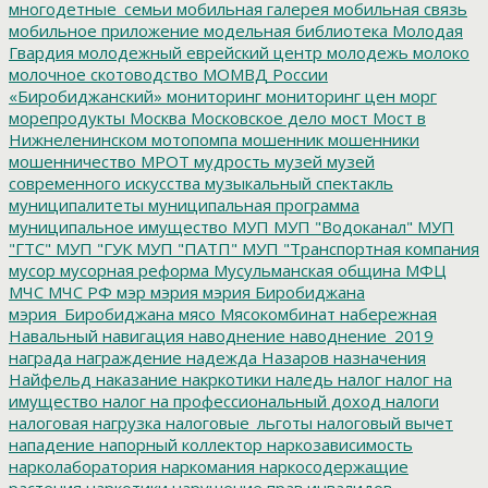
многодетные_семьи
мобильная галерея
мобильная связь
мобильное приложение
модельная библиотека
Молодая
Гвардия
молодежный еврейский центр
молодежь
молоко
молочное скотоводство
МОМВД России
«Биробиджанский»
мониторинг
мониторинг цен
морг
морепродукты
Москва
Московское дело
мост
Мост в
Нижнеленинском
мотопомпа
мошенник
мошенники
мошенничество
МРОТ
мудрость
музей
музей
современного искусства
музыкальный спектакль
муниципалитеты
муниципальная программа
муниципальное имущество
МУП
МУП "Водоканал"
МУП
"ГТС"
МУП "ГУК
МУП "ПАТП"
МУП "Транспортная компания
мусор
мусорная реформа
Мусульманская община
МФЦ
МЧС
МЧС РФ
мэр
мэрия
мэрия Биробиджана
мэрия_Биробиджана
мясо
Мясокомбинат
набережная
Навальный
навигация
наводнение
наводнение_2019
награда
награждение
надежда
Назаров
назначения
Найфельд
наказание
накркотики
наледь
налог
налог на
имущество
налог на профессиональный доход
налоги
налоговая нагрузка
налоговые_льготы
налоговый вычет
нападение
напорный коллектор
наркозависимость
нарколаборатория
наркомания
наркосодержащие
растения
наркотики
нарушение прав инвалидов