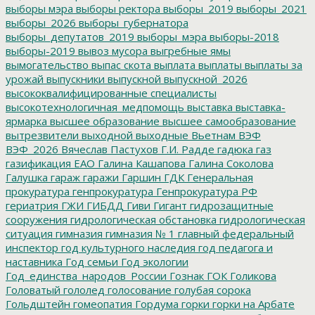
выборы мэра
выборы ректора
выборы_2019
выборы_2021
выборы_2026
выборы_губернатора
выборы_депутатов_2019
выборы_мэра
выборы-2018
выборы-2019
вывоз мусора
выгребные ямы
вымогательство
выпас скота
выплата
выплаты
выплаты за
урожай
выпускники
выпускной
выпускной_2026
высококвалифицированные специалисты
высокотехнологичная_медпомощь
выставка
выставка-
ярмарка
высшее образование
высшее самообразование
вытрезвители
выходной
выходные
Вьетнам
ВЭФ
ВЭФ_2026
Вячеслав Пастухов
Г.И. Радде
гадюка
газ
газификация ЕАО
Галина Кашапова
Галина Соколова
Галушка
гараж
гаражи
Гаршин
ГДК
Генеральная
прокуратура
генпрокуратура
Генпрокуратура РФ
гериатрия
ГЖИ
ГИБДД
Гиви
Гигант
гидрозащитные
сооружения
гидрологическая обстановка
гидрологическая
ситуация
гимназия
гимназия № 1
главный федеральный
инспектор
год культурного наследия
год педагога и
наставника
Год семьи
Год экологии
Год_единства_народов_России
Гознак
ГОК
Голикова
Головатый
гололед
голосование
голубая сорока
Гольдштейн
гомеопатия
Гордума
горки
горки на Арбате