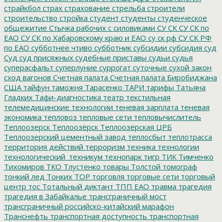
страйкбол
страх
страхование
стрельба
строители
строительство
стройка
студент
студенты
студенческое
общежитие
Стычка рабочих с силовиками
СУ СК
СУ СК по
ЕАО
СУ СК по Хабаровскому краю и ЕАО
су ск рф
СУ СК РФ
по ЕАО
субботнее чтиво
субботник
субсидии
субсидия
суд
Суд
суд присяжных
судебные приставы
судьи
судья
суперасфальт
суперлуние
суррогат
суточные
сухой закон
сход вагонов
Счетная палата
Счетная палата Биробиджана
США
тайфун
таможня
Тарасенко
ТАРИ
тарифы
Татьяна
Гладких
Тафи-диагностика
театр
текстильная
телемедицинские технологии
теневая зарплата
теневая
экономика
тепловоз
тепловые сети
тепловычислитель
Теплоозерск
Теплоозёрск
Теплоозёрская ЦРБ
Теплоозерский цементный завод
теплосбыт
теплотрасса
территория действий
терроризм
техника
технологии
технологический_техникум
технопарк
тигр
ТИК
Тимченко
Тихомиров
ТКО
Тлустенко
товары
Толстой
томограф
тонкий лед
Тонких
ТОР
торговля
торговые сети
торговый
центр
тос
Тотальный диктант
ТПП ЕАО
травма
трагедия
трагедия в Забайкалье
трансграничный мост
трансграничный российско-китайский марафон
Транснефть
транспортная доступность
транспортная