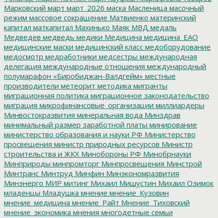
Марковский
март
март_2026
маска
Масленица
масочный
режим
массовое сокращение
Матвиенко
материнский
капитал
маткапитал
Махинько
Маяк
МВД
медаль
Медведев
медведь
медики
Медицина
медицина_ЕАО
медицинские маски
медицинский класс
медоборудование
медосмотр
медработники
медсестры
международная
делегация
международные отношения
международный
полумарафон «Биробиджан-Валдгейм»
местные
производители
метеорит
методика
мигранты
миграционная политика
миграционное законодательство
миграция
микрофинансовые_организации
миллиардеры
Минвостокразвития
минеральная вода
Минздрав
минимальный размер заработной платы
минирование
министерство образования и науки РФ
Министерство
просвещения
министр природных ресурсов
Министр
строительства и ЖКХ
Минобороны РФ
Минобрнауки
Минприроды
минпромторг
Минпросвещения
Минстрой
Минтранс
Минтруд
Минфин
Минэкономразвития
Минэнерго
МИР
митинг
Михаил Мишустин
Михаил Озимок
младенцы
Младушка
мнение
мнение_Кузовин
мнение_медицина
мнение_Райт
Мнение_Тиховский
мнение_экономика
мнения
многодетные семьи