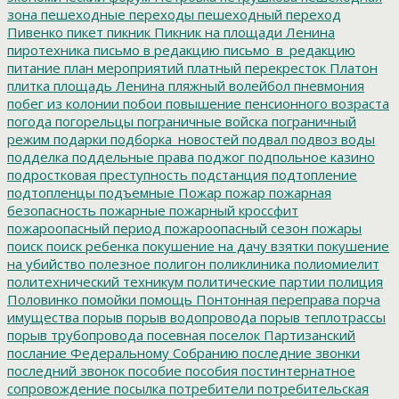
зона
пешеходные переходы
пешеходный переход
Пивенко
пикет
пикник
Пикник на площади Ленина
пиротехника
письмо в редакцию
письмо_в_редакцию
питание
план мероприятий
платный перекресток
Платон
плитка
площадь Ленина
пляжный волейбол
пневмония
побег из колонии
побои
повышение пенсионного возраста
погода
погорельцы
пограничные войска
пограничный
режим
подарки
подборка_новостей
подвал
подвоз воды
подделка
поддельные права
поджог
подпольное казино
подростковая преступность
подстанция
подтопление
подтопленцы
подъемные
Пожар
пожар
пожарная
безопасность
пожарные
пожарный кроссфит
пожароопасный период
пожароопасный сезон
пожары
поиск
поиск ребенка
покушение на дачу взятки
покушение
на убийство
полезное
полигон
поликлиника
полиомиелит
политехнический техникум
политические партии
полиция
Половинко
помойки
помощь
Понтонная переправа
порча
имущества
порыв
порыв водопровода
порыв теплотрассы
порыв трубопровода
посевная
поселок Партизанский
послание Федеральному Собранию
последние звонки
последний звонок
пособие
пособия
постинтернатное
сопровождение
посылка
потребители
потребительская