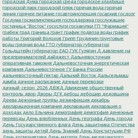
городская Дума
городская среда
городское кладбище
городской парк
городской пляж
горячая вода
горячая
линия
горячее питание
госавтоинспекция
госархив
госдолг
Госдума
госжилинспекция
господдержка
госслужащие
гостиница "Восток"
госуслуги
госхакупки
ГП "Фармация"
грабеж
град
граница
грант
график подвоза воды
график
работы
Григорий Волохов
Грипп
Грудинин
грунтовые
воды
грязная вода
ГТО
губернатор
губернатор
Гольдштейн
губернатор ЕАО
ГУК
Гулягин
Д
давление на
предпринимателей
дайджест
Дальневосточная
оперативная таможня
Дальневосточная энергетическая
компания
Дальневосточное ГУ Банка России
дальневосточный гектар
Дальний Восток
Дальсельмаш
дамба
дачное расписание
дачные перевозки
дачный_сезон_2026
ДВЖД
Движение общественный
контроль
двор
Дворы
ДГК
дебош
дебошир
дедовщина
Деева
дежурные группы
дезинфекция
декабрь
декларационная компания
декларация
декларация о
доходах
дело Ельчина
демография
демогрфия
денежные
переводы
День влюбленных
День географа
День города
День Государственного флага
День защитника Отечества
день защиты детей
День Знаний
День Конституции РФ
День космонавтики
День матери
День медицинского