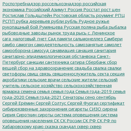
Роспотребнадзор
россельхознадзор
российская
экономика
Российский Азимут
Россия
Росстат
рост цен
Ростислав Гольдштейн
Ростовская область
роуминг
РПЦ
РСПП
рубка деревьев
рубли
рубль
Рудное
ружье
рукопашный бой
Румянцева
Русская поляна
рыба
рыбалка
рыбоводные заводы
рынок труда
рысь
с. Ленинское
сага_налоговый_гнет
Сад памяти
сальмонеллез
Самбери
самбо
самогон
самодеятельность
самозанятые
самолет
самооборона
самосуд
санавиация
санация
санитария
санитарно-эпидемиологическая обстанвока
Санкт-
Петербург
санкции
сантехника
сатира
Сбербанк
сбор
вещей
сбор на здравоохранение
свадьба
свалка
свалки
светофоры
свищ
связь
священнослужитель
секта
секция
акробатики
сельские врачи
сельские жители
сельский
учитель
сельское хозяйство
сельскохозяйственная
ярмарка
семена
семья
семья года
Семья года-2019
семья
года-2020
Семья года-2021
Сенаторы
сено
сентябрь
Сергей Ерёмин
Сергей Солтус
Сергей Фургал
сертификат
сибиреязвенные захоронения
сигареты
СИЗО
сирена
Сирия
Сироткин
сироты
система оповещения
система
оповещения населения
СК
СК России
СК РФ
СК РФ по
Хабаровскому краю
сказка
скандал
сквер
сквер