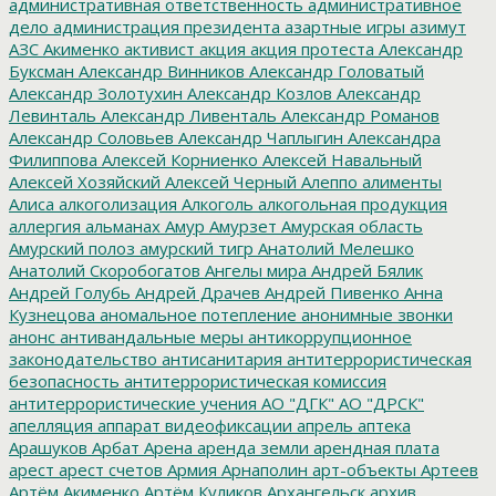
административная ответственность
административное
дело
администрация президента
азартные игры
азимут
АЗС
Акименко
активист
акция
акция протеста
Александр
Буксман
Александр Винников
Александр Головатый
Александр Золотухин
Александр Козлов
Александр
Левинталь
Александр Ливенталь
Александр Романов
Александр Соловьев
Александр Чаплыгин
Александра
Филиппова
Алексей Корниенко
Алексей Навальный
Алексей Хозяйский
Алексей Черный
Алеппо
алименты
Алиса
алкоголизация
Алкоголь
алкогольная продукция
аллергия
альманах
Амур
Амурзет
Амурская область
Амурский полоз
амурский тигр
Анатолий Мелешко
Анатолий Скоробогатов
Ангелы мира
Андрей Бялик
Андрей Голубь
Андрей Драчев
Андрей Пивенко
Анна
Кузнецова
аномальное потепление
анонимные звонки
анонс
антивандальные меры
антикоррупционное
законодательство
антисанитария
антитеррористическая
безопасность
антитеррористическая комиссия
антитеррористические учения
АО "ДГК"
АО "ДРСК"
апелляция
аппарат видеофиксации
апрель
аптека
Арашуков
Арбат
Арена
аренда земли
арендная плата
арест
арест счетов
Армия
Арнаполин
арт-объекты
Артеев
Артём Акименко
Артём Куликов
Архангельск
архив