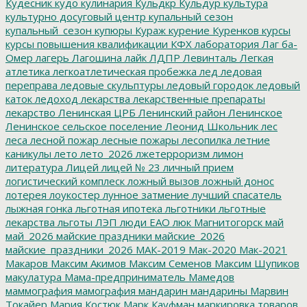
Кудесник
кудо
кулинария
Кульдкр
Кульдур
культура
культурно досуговый центр
купальный сезон
купальный_сезон
купюры
Кураж
курение
Куренков
курсы
курсы повышения квалификации
КФХ
лаборатория
Лаг ба-
Омер
лагерь
Лагошина
лайк
ЛДПР
Левинталь
Легкая
атлетика
легкоатлетическая пробежка
лед
ледовая
переправа
ледовые скульптуры
ледовый городок
ледовый
каток
ледоход
лекарства
лекарственные препараты
лекарство
Ленинская ЦРБ
Ленинский район
Ленинское
Ленинское сельское поселение
Леонид Школьник
лес
леса
лесной пожар
лесные пожары
лесопилка
летние
каникулы
лето
лето_2026
лжетерроризм
лимон
литература
Лицей
лицей № 23
личный прием
логистический комплеск
ложный вызов
ложный донос
лотерея
лоукостер
лунное затмение
лучший спасатель
лыжная гонка
льготная ипотека
льготники
льготные
лекарства
льготы
ЛЭП
люди ЕАО
люк
Магнитогорск
май
май_2026
майские праздники
майские_2026
майские_праздники_2026
МАК-2019
Мак-2020
Мак-2021
Макаров
Максим Акимов
Максим Семенов
Максим Шупиков
макулатура
Мама-предприниматель
Мамедов
маммография
мамография
мандарин
мандарины
Марвин
Токайер
Мария Костюк
Марк Кауфман
маркировка товаров