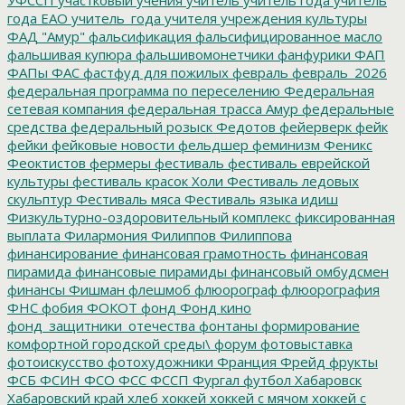
года ЕАО
учитель_года
учителя
учреждения культуры
ФАД "Амур"
фальсификация
фальсифицированное масло
фальшивая купюра
фальшивомонетчики
фанфурики
ФАП
ФАПы
ФАС
фастфуд для пожилых
февраль
февраль_2026
федеральная программа по переселению
Федеральная
сетевая компания
федеральная трасса Амур
федеральные
средства
федеральный розыск
Федотов
фейерверк
фейк
фейки
фейковые новости
фельдшер
феминизм
Феникс
Феоктистов
фермеры
фестиваль
фестиваль еврейской
культуры
фестиваль красок Холи
Фестиваль ледовых
скульптур
Фестиваль мяса
Фестиваль языка идиш
Физкультурно-оздоровительный комплекс
фиксированная
выплата
Филармония
Филиппов
Филиппова
финансирование
финансовая грамотность
финансовая
пирамида
финансовые пирамиды
финансовый омбудсмен
финансы
Фишман
флешмоб
флюорограф
флюорография
ФНС
фобия
ФОКОТ
фонд
Фонд кино
фонд_защитники_отечества
фонтаны
формирование
комфортной городской среды\
форум
фотовыставка
фотоискусство
фотохудожники
Франция
Фрейд
фрукты
ФСБ
ФСИН
ФСО
ФСС
ФССП
Фургал
футбол
Хабаровск
Хабаровский край
хлеб
хоккей
хоккей с мячом
хоккей с