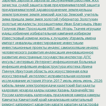
зачистка_судей
защита прав предпринимателей
защита
предпринимателей
здравоохранение
земледельцы
землетрясение
земля
земский доктор
Земский_учитель
зима пришла
змеи
змея
золотой губернатор
Золотухин
золотые медалисты
зоозащитники
Иван Благодырь
Иван
Голунов
Иван Проходцев
ИВЛ
ивс
Игорь Ткачев
игрушки
идиш
избиение
избирательная кампания
избирком
Известковый
измени жизнь к лучшему
Израиль
имена
импорт
инвалиды
инвестирование
инвестиции
инвестиционные проекты
индекс самоизоляции
индекс
человеческого развития
индексация
инновационное
развитие
иностранные государства
инспектор ДПС
инсульт
интервью
Интернет
инфекционная больница
инфекция
инфляция
инфраструктура
ипотека
Ирина
Пинчук
Иркутская область
иск
искусственная елка
искусственный_интеллект
исправительная колония
исследование
история
Итоги-2017
июль
июнь
июнь_2026
кабель линии электропередачи
кадетский бал
кадеты
кадровая чехарда
кадры
казаки
Казань
Казначейство
России
календарь
календарь праздников
камера
камеры
Камчатка
Камчатский край
канализация
капитальный
ремонт
капремонт
карантин
карате
каратин
катастрофа