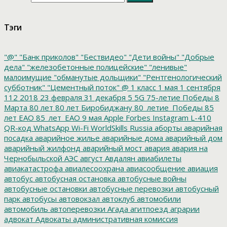
Тэги
"@"
"Банк приколов"
"Бествидео"
"Дети войны"
"Добрые
дела"
"железобетонные полицейские"
"ленивые"
малоимущие
"обманутые дольщики"
"Рентгенологический
субботник"
"Цементный поток"
@
1 класс
1 мая
1 сентября
112
2018
23 февраля
31 декабря
5
5G
75-летие Победы
8
Марта
80 лет
80 лет Биробиджану
80_летие_Победы
85
лет ЕАО
85_лет_ЕАО
9 мая
Apple
Forbes
Instagram
L-410
QR-код
WhatsApp
Wi-Fi
WorldSkills Russia
аборты
аварийная
посадка
аварийное жилье
аварийные дома
аварийный дом
аварийный жилфонд
аварийный мост
авария
авария на
Чернобыльской АЭС
август
Авдалян
авиабилеты
авиакатастрофа
авиалесоохрана
авиасообщение
авиация
автобус
автобусная остановка
автобусные войны
автобусные остановки
автобусные перевозки
автобусный
парк
автобусы
автовокзал
автоклуб
автомобили
автомобиль
автоперевозки
Агада
агитпоезд
аграрии
адвокат
Адвокаты
административная комиссия