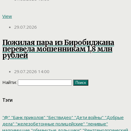
View
29.07.2026
Пожилая пара из Биробиджана
перевела мошенникам 1,8 млн
рублей
29.07.2026 14:00
Найти:
Тэги
"@"
"Банк приколов"
"Бествидео"
"Дети войны"
"Добрые
дела"
"железобетонные полицейские"
"ленивые"
малоимущие
"обманутые дольщики"
"Рентгенологический