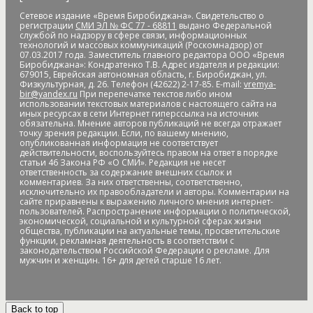
Банк России
банки
банкноты
банковская карта
Сетевое издание «Время Биробиджана». Свидетельство о
банковские_карты
банковский роуминг
банкротство
регистрации
СМИ ЭЛ № ФС 77 - 68811
выдано Федеральной
барельеф
баскетбол
Бастак
Бастрыкин
батут
Бедность
службой по надзору в сфере связи, информационных
технологий и массовых коммуникаций (Роскомнадзор) от
бездомные
бездомные животные
безналичные платежи
07.03.2017 года. Заместитель главного редактора ООО «Время
Безопасное колесо-2019
безопасность
Безопасные и
Биробиджана»: Кондратенко Т.В. Адрес издателя и редакции:
679015, Еврейская автономная область, г. Биробиджан, ул.
качественные дороги
безработица
белка
бензин
Беринг
Физкультурная, д. 26. Телефон (42622) 2-17-85. E-mail:
vremya-
Берл Лазар
бесплатные лекарства
Бессмертные дела
bir@yandex.ru
При перепечатке текстов либо ином
использовании текстовых материалов с настоящего сайта на
Бессмертный полк
бесхозяйственность
бешенство
иных ресурсах в сети Интернет гиперссылка на источник
обязательна. Мнение авторов публикаций не всегда отражает
библиотека
бизнес
бизнес без поддержки
бизнес-
точку зрения редакции. Если, по вашему мнению,
омбудсмен
биометрия
Бира
Биракан
Бирария
БирЗСТ
опубликованная информация не соответствует
действительности, воспользуйтесь правом на ответ в порядке
Биробидажан
Биробиджан
Биробиджан-2
статьи 46 Закона РФ «О СМИ». Редакция не несет
Биробиджанская воспитательная колония
ответственность за содержание внешних ссылок и
комментариев. За них ответственны, соответственно,
Биробиджанская таможня
Биробиджанская ТЭЦ
исключительно их правообладатели и авторы. Комментарии на
Биробиджанский Арбат
Биробиджанский военный
сайте приравнены к выражению личного мнения интернет-
пользователей. Распространение информации о политической,
гарнизонный суд
Биробиджанский колледж культуры и
экономической, социальной и культурной сферах жизни
общества, публикации на актуальные темы, просветительские
искусств
Биробиджанский район
Бирофельд
биткоин
функции, рекламная деятельность в соответствии с
битумная яма
битумная_яма
битумное болото
битумные
законодательством Российской Федерации о рекламе. Для
мужчин и женщин. 16+ для детей старше 16 лет.
ямы
Благовещенск
Благовещенский кафедральный собор
Благословенное
благотворитель года
благотворительная
акция
благотворительная деятельность
благотворительность
благотворительный концерт
Back to top