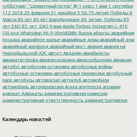
субботник"
"Цементный поток"
@
1 класс
1 мая
1 сентября
112
2018
23 февраля
31 декабря
5
5G
75-летие Победы
8
Марта
80 лет
80 лет Биробиджану
80_летие_Победы
85
лет ЕАО
85_лет_ЕАО
9 мая
Apple
Forbes
Instagram
L-410
QR-код
WhatsApp
Wi-Fi
WorldSkills Russia
аборты
аварийная
посадка
аварийное жилье
аварийные дома
аварийный дом
аварийный жилфонд
аварийный мост
авария
авария на
Чернобыльской АЭС
август
Авдалян
авиабилеты
авиакатастрофа
авиалесоохрана
авиасообщение
авиация
автобус
автобусная остановка
автобусные войны
автобусные остановки
автобусные перевозки
автобусный
парк
автобусы
автовокзал
автоклуб
автомобили
автомобиль
автоперевозки
Агада
агитпоезд
аграрии
адвокат
Адвокаты
административная комиссия
административная ответственность
административное
дело
администрация президента
азартные игры
азимут
АЗС
Акименко
активист
акция
акция протеста
Александр
Календарь новостей
Буксман
Александр Винников
Александр Головатый
Александр Золотухин
Александр Козлов
Александр
Левинталь
Александр Ливенталь
Александр Романов